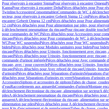
Pour réservoirs à encastrer Sigma
Pour réservoirs à encastrer Omega
Pi
Kappa
Pour réservoirs à encastrer Delta
Pièces détachées pour Pour rés
Twinline
Accessoires
Consommables
Commandes de WC à déclenchemen
secteur, pour réservoirs à encastrer Geberit Sigma 12 cm
Pièces détach
encastrer Geberit Omega 12 cm
Pièces détachées pour Pour alimentati
12 cm
Pièces détachées pour Pour alimentation par piles, pour réservo
à déclenchement pneumatique du rinçage
Pour rinçage double touche
P
pour commandes de WC
Pièces détachées pour Accessoires pour c
rinçage
Pièces détachées pour Pour commandes de WC à déclenchemen
WC
Pour WC suspendus
Pièces détachées pour Pour WC suspendus
P
bidets
Pièces détachées pour Modules sanitaires pour bidets
Pour bidets
rinçage
Pièces détachées pour Urinoirs, fonctionnement avec rinçage, 
rinçage
Pièces détachées pour Urinoirs, fonctionnement avec rinçage, 
commande d'urinoir intégrée
Pièces détachées pour Avec commande d'u
rinçage, avec / pour couvercle
Pièces détachées pour Urinoirs, fonctio
rinçage
Pièces détachées pour Avec rebord de rinçage
Urinoirs, foncti
d'urinoirs
Pièces détachées pour Séparations d'urinoirs
Séparations d'ur
détachées pour Séparations d'urinoirs en verre
Séparations d'urinoirs e
Accessoires
Siphons et accessoires de siphons
Tubes de chasse, coudes
d’eau
Raccordements aux appareils
Commandes d'urinoir
Montage enca
déclenchement électronique du rinçage, alimentation sur secteur
A décl
piles
A déclenchement pneumatique du rinçage
Pièces détachées pour
apparent
A déclenchement électronique du rinçage, alimentation sur se
alimentation par piles
Pièces détachées pour A déclenchement électroni
pour Kits d'encastrement et de remplacement
Tubes de chasse, coudes 