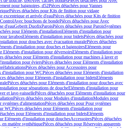
rs de douche, d90
Avec caches bondes
Pièces détachées pour Avec
ement pour baignoires, d52
Pièces détachées pour Vannes
trique
Pièces détachées pour Kits de finition pour vidage
ge excentrique et arrivée d'eau
Pièces détachées pour Kits de finition
hControl
Avec bouchons de bonde
Pièces détachées pour Avec
se d'eau
Geberit Duofix
Parois
Pièces détachées pour Parois
Systèmes
achées pour Eléments d'installation
Eléments d'installation pour
 pour lavabos
Eléments d'installation pour bidets
Pièces détachées pour
nstallation pour douches avec évacuation murale
Pièces détachées
ments d'installation pour douches et baignoires
Eléments pour
r Eléments d'installation pour déversoirs
Eléments d'installation pour
es détachées pour Eléments d'installation pour machines à laver et
installation pour éviers
Pièces détachées pour Eléments d'installation
réfabrications
Pièces détachées pour Accessoires pour
 d'installation pour WC
Pièces détachées pour Eléments d'installation
ces détachées pour Eléments d'installation pour bidets
Eléments
urale
Pièces détachées pour Eléments d'installation pour douches avec
nstallation pour séparations de douche
Eléments d'installation pour
er et lave-vaisselle
Pièces détachées pour Eléments d'installation pour
allation
Pièces détachées pour Modules d'installation
Modules pour
r systèmes d'alimentation
Pièces détachées pour Pour systèmes
pour WC
Pièces détachées pour Eléments d'installation pour
étachées pour Eléments d'installation pour bidets
Eléments
ur Eléments d'installation pour douches
Accessoires
Pièces détachées
 en matière synthétique
Pièces détachées pour Réservoirs apparents