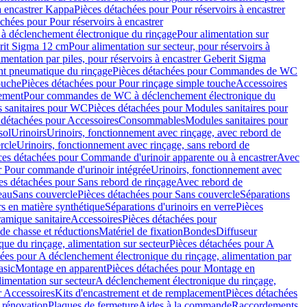
à encastrer Kappa
Pièces détachées pour Pour réservoirs à encastrer
chées pour Pour réservoirs à encastrer
 déclenchement électronique du rinçage
Pour alimentation sur
erit Sigma 12 cm
Pour alimentation sur secteur, pour réservoirs à
imentation par piles, pour réservoirs à encastrer Geberit Sigma
 pneumatique du rinçage
Pièces détachées pour Commandes de WC
ouche
Pièces détachées pour Pour rinçage simple touche
Accessoires
rement
Pour commandes de WC à déclenchement électronique du
 sanitaires pour WC
Pièces détachées pour Modules sanitaires pour
 détachées pour Accessoires
Consommables
Modules sanitaires pour
sol
Urinoirs
Urinoirs, fonctionnement avec rinçage, avec rebord de
rcle
Urinoirs, fonctionnement avec rinçage, sans rebord de
ces détachées pour Commande d'urinoir apparente ou à encastrer
Avec
r Pour commande d'urinoir intégrée
Urinoirs, fonctionnement avec
es détachées pour Sans rebord de rinçage
Avec rebord de
eau
Sans couvercle
Pièces détachées pour Sans couvercle
Séparations
rs en matière synthétique
Séparations d'urinoirs en verre
Pièces
ramique sanitaire
Accessoires
Pièces détachées pour
de chasse et réductions
Matériel de fixation
Bondes
Diffuseur
ue du rinçage, alimentation sur secteur
Pièces détachées pour A
ées pour A déclenchement électronique du rinçage, alimentation par
asic
Montage en apparent
Pièces détachées pour Montage en
imentation sur secteur
A déclenchement électronique du rinçage,
r Accessoires
Kits d'encastrement et de remplacement
Pièces détachées
 rénovation
Plaques de fermeture
Aides à la commande
Raccordements