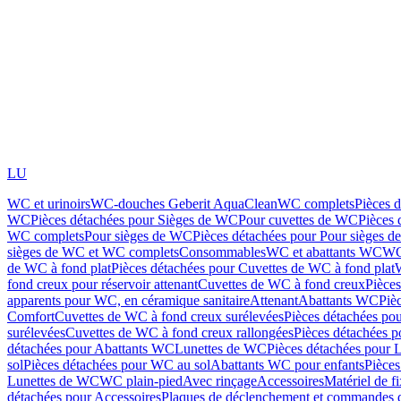
LU
WC et urinoirs
WC-douches Geberit AquaClean
WC complets
Pièces 
WC
Pièces détachées pour Sièges de WC
Pour cuvettes de WC
Pièces 
WC complets
Pour sièges de WC
Pièces détachées pour Pour sièges 
sièges de WC et WC complets
Consommables
WC et abattants WC
WC
de WC à fond plat
Pièces détachées pour Cuvettes de WC à fond plat
fond creux pour réservoir attenant
Cuvettes de WC à fond creux
Pièce
apparents pour WC, en céramique sanitaire
Attenant
Abattants WC
Piè
Comfort
Cuvettes de WC à fond creux surélevées
Pièces détachées po
surélevées
Cuvettes de WC à fond creux rallongées
Pièces détachées p
détachées pour Abattants WC
Lunettes de WC
Pièces détachées pour 
sol
Pièces détachées pour WC au sol
Abattants WC pour enfants
Pièces
Lunettes de WC
WC plain-pied
Avec rinçage
Accessoires
Matériel de f
détachées pour Accessoires
Plaques de déclenchement et commandes