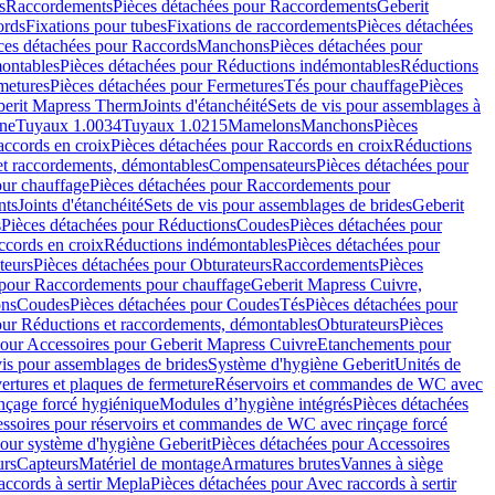
s
Raccordements
Pièces détachées pour Raccordements
Geberit
ords
Fixations pour tubes
Fixations de raccordements
Pièces détachées
ces détachées pour Raccords
Manchons
Pièces détachées pour
ontables
Pièces détachées pour Réductions indémontables
Réductions
metures
Pièces détachées pour Fermetures
Tés pour chauffage
Pièces
berit Mapress Therm
Joints d'étanchéité
Sets de vis pour assemblages à
one
Tuyaux 1.0034
Tuyaux 1.0215
Mamelons
Manchons
Pièces
ccords en croix
Pièces détachées pour Raccords en croix
Réductions
et raccordements, démontables
Compensateurs
Pièces détachées pour
ur chauffage
Pièces détachées pour Raccordements pour
nts
Joints d'étanchéité
Sets de vis pour assemblages de brides
Geberit
s
Pièces détachées pour Réductions
Coudes
Pièces détachées pour
ccords en croix
Réductions indémontables
Pièces détachées pour
teurs
Pièces détachées pour Obturateurs
Raccordements
Pièces
 pour Raccordements pour chauffage
Geberit Mapress Cuivre,
ons
Coudes
Pièces détachées pour Coudes
Tés
Pièces détachées pour
our Réductions et raccordements, démontables
Obturateurs
Pièces
pour Accessoires pour Geberit Mapress Cuivre
Etanchements pour
vis pour assemblages de brides
Système d'hygiène Geberit
Unités de
rtures et plaques de fermeture
Réservoirs et commandes de WC avec
inçage forcé hygiénique
Modules d’hygiène intégrés
Pièces détachées
essoires pour réservoirs et commandes de WC avec rinçage forcé
our système d'hygiène Geberit
Pièces détachées pour Accessoires
urs
Capteurs
Matériel de montage
Armatures brutes
Vannes à siège
accords à sertir Mepla
Pièces détachées pour Avec raccords à sertir