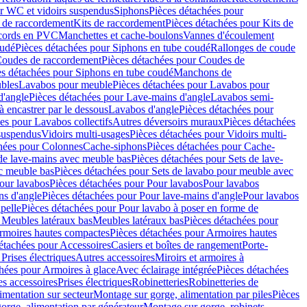
r WC et vidoirs suspendus
Siphons
Pièces détachées pour
 de raccordement
Kits de raccordement
Pièces détachées pour Kits de
ccords en PVC
Manchettes et cache-boulons
Vannes d'écoulement
oudé
Pièces détachées pour Siphons en tube coudé
Rallonges de coude
oudes de raccordement
Pièces détachées pour Coudes de
es détachées pour Siphons en tube coudé
Manchons de
bles
Lavabos pour meuble
Pièces détachées pour Lavabos pour
d'angle
Pièces détachées pour Lave-mains d'angle
Lavabos semi-
 encastrer par le dessous
Lavabos d'angle
Pièces détachées pour
es pour Lavabos collectifs
Autres déversoirs muraux
Pièces détachées
 suspendus
Vidoirs multi-usages
Pièces détachées pour Vidoirs multi-
hées pour Colonnes
Cache-siphons
Pièces détachées pour Cache-
de lave-mains avec meuble bas
Pièces détachées pour Sets de lave-
c meuble bas
Pièces détachées pour Sets de lavabo pour meuble avec
our lavabos
Pièces détachées pour Pour lavabos
Pour lavabos
ns d'angle
Pièces détachées pour Pour lave-mains d'angle
Pour lavabos
pelle
Pièces détachées pour Pour lavabo à poser en forme de
 Meubles latéraux bas
Meubles latéraux bas
Pièces détachées pour
rmoires hautes compactes
Pièces détachées pour Armoires hautes
étachées pour Accessoires
Casiers et boîtes de rangement
Porte-
Prises électriques
Autres accessoires
Miroirs et armoires à
hées pour Armoires à glace
Avec éclairage intégrée
Pièces détachées
es accessoires
Prises électriques
Robinetteries
Robinetteries de
imentation sur secteur
Montage sur gorge, alimentation par piles
Pièces
orge, alimentation par générateur
Montage sur gorge, robinets