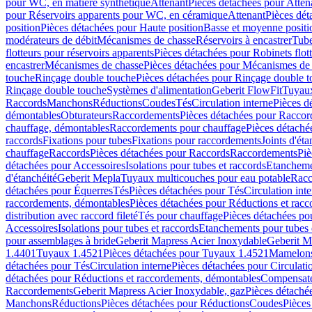
pour WC, en matière synthétique
Attenant
Pièces détachées pour Atten
pour Réservoirs apparents pour WC, en céramique
Attenant
Pièces dét
position
Pièces détachées pour Haute position
Basse et moyenne positi
modérateurs de débit
Mécanismes de chasse
Réservoirs à encastrer
Tube
flotteurs pour réservoirs apparents
Pièces détachées pour Robinets flott
encastrer
Mécanismes de chasse
Pièces détachées pour Mécanismes de
touche
Rinçage double touche
Pièces détachées pour Rinçage double 
Rinçage double touche
Systèmes d'alimentation
Geberit FlowFit
Tuyaux
Raccords
Manchons
Réductions
Coudes
Tés
Circulation interne
Pièces d
démontables
Obturateurs
Raccordements
Pièces détachées pour Racco
chauffage, démontables
Raccordements pour chauffage
Pièces détaché
raccords
Fixations pour tubes
Fixations pour raccordements
Joints d'éta
chauffage
Raccords
Pièces détachées pour Raccords
Raccordements
Piè
détachées pour Accessoires
Isolations pour tubes et raccords
Etanchemen
d'étanchéité
Geberit Mepla
Tuyaux multicouches pour eau potable
Racc
détachées pour Équerres
Tés
Pièces détachées pour Tés
Circulation int
raccordements, démontables
Pièces détachées pour Réductions et rac
distribution avec raccord fileté
Tés pour chauffage
Pièces détachées po
Accessoires
Isolations pour tubes et raccords
Etanchements pour tubes 
pour assemblages à bride
Geberit Mapress Acier Inoxydable
Geberit M
1.4401
Tuyaux 1.4521
Pièces détachées pour Tuyaux 1.4521
Mamelon
détachées pour Tés
Circulation interne
Pièces détachées pour Circulati
détachées pour Réductions et raccordements, démontables
Compensat
Raccordements
Geberit Mapress Acier Inoxydable, gaz
Pièces détaché
Manchons
Réductions
Pièces détachées pour Réductions
Coudes
Pièces