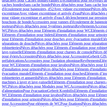
détachées pour Caches bondes
Vannes d'écoulement pour receveurs d
caches bondes
Sans cache bonde
Pièces détachées pour Sans cache bo
d'écoulement pour baignoires, d52
Avec vidage excentrique
Pièces dét
excentrique
Avec vidage excentrique et arrivée d'eau
Pièces détachées 
pour vidage excentrique et arrivée d'eau
A déclenchement par pressio
bouchons de bonde
Accessoires pour vannes d'écoulement de baignoi
porteurs
Pièces détachées pour Systèmes porteurs
Revêtements
Accesso
WC
Pièces détachées pour Eléments d'installation pour WC
Eléments d
Eléments d'installation pour bidets
Eléments d'installation pour urinoir
pour Eléments d'installation pour douches avec évacuation murale
Elé
séparations de douche
Pièces détachées pour Eléments pour séparatio
robinetteries
Pièces détachées pour Eléments d'installation pour robinet
lave-vaisselle
Eléments d'installation pour charges de console
Pièces dé
pour éviers
Accessoires
Pièces détachées pour Accessoires
Geberit GIS
préfabrications
Accessoires pour l'isolation phonique
Revêtements
Eléme
pour WC
Eléments d'installation pour lavabos
Pièces détachées pour El
d'installation pour urinoirs
Pièces détachées pour Eléments d'installatio
évacuation murale
Eléments d’installation pour douches
Eléments d’ins
robinetteries et appareils
Pièces détachées pour Eléments d'installation 
machines à laver et lave-vaisselle
Eléments d'installation pour charges
WC
Pièces détachées pour Modules pour WC
Accessoires
Pièces détac
d'alimentation
Pour évacuation
Geberit Kombifix
Eléments d'installatio
WC
Eléments d'installation pour lavabos
Pièces détachées pour Elément
d'installation pour urinoirs
Pièces détachées pour Eléments d'installatio
pour Accessoires
Pour eléments de WC
Pour fixations
Pièces détachées