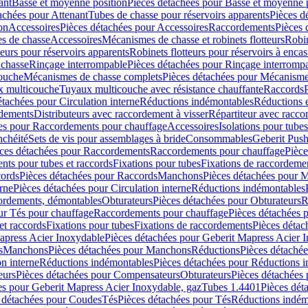
ant
Basse et moyenne position
Pièces détachées pour Basse et moyenne 
achées pour Attenant
Tubes de chasse pour réservoirs apparents
Pièces d
on
Accessoires
Pièces détachées pour Accessoires
Raccordements
Pièces 
s de chasse
Accessoires
Mécanismes de chasse et robinets flotteurs
Robin
eurs pour réservoirs apparents
Robinets flotteurs pour réservoirs à encas
 chasse
Rinçage interrompable
Pièces détachées pour Rinçage interromp
touche
Mécanismes de chasse complets
Pièces détachées pour Mécanisme
 multicouche
Tuyaux multicouche avec résistance chauffante
Raccords
étachées pour Circulation interne
Réductions indémontables
Réductions e
rdements
Distributeurs avec raccordement à visser
Répartiteur avec raccor
es pour Raccordements pour chauffage
Accessoires
Isolations pour tubes
nchéité
Sets de vis pour assemblages à bride
Consommables
Geberit Push
ces détachées pour Raccordements
Raccordements pour chauffage
Pièce
ts pour tubes et raccords
Fixations pour tubes
Fixations de raccordeme
ords
Pièces détachées pour Raccords
Manchons
Pièces détachées pour 
erne
Pièces détachées pour Circulation interne
Réductions indémontables
cordements, démontables
Obturateurs
Pièces détachées pour Obturateurs
R
ur Tés pour chauffage
Raccordements pour chauffage
Pièces détachées 
et raccords
Fixations pour tubes
Fixations de raccordements
Pièces détac
apress Acier Inoxydable
Pièces détachées pour Geberit Mapress Acier 
s
Manchons
Pièces détachées pour Manchons
Réductions
Pièces détaché
on interne
Réductions indémontables
Pièces détachées pour Réductions 
eurs
Pièces détachées pour Compensateurs
Obturateurs
Pièces détachées 
es pour Geberit Mapress Acier Inoxydable, gaz
Tubes 1.4401
Pièces dét
 détachées pour Coudes
Tés
Pièces détachées pour Tés
Réductions indém