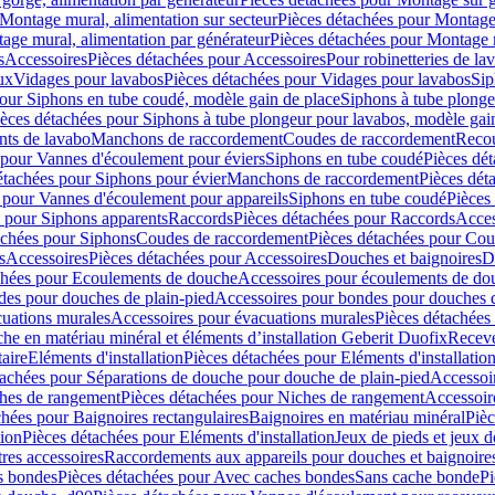
Montage mural, alimentation sur secteur
Pièces détachées pour Montage 
age mural, alimentation par générateur
Pièces détachées pour Montage m
s
Accessoires
Pièces détachées pour Accessoires
Pour robinetteries de la
ux
Vidages pour lavabos
Pièces détachées pour Vidages pour lavabos
Sip
our Siphons en tube coudé, modèle gain de place
Siphons à tube plonge
ièces détachées pour Siphons à tube plongeur pour lavabos, modèle gai
nts de lavabo
Manchons de raccordement
Coudes de raccordement
Reco
 pour Vannes d'écoulement pour éviers
Siphons en tube coudé
Pièces dé
étachées pour Siphons pour évier
Manchons de raccordement
Pièces dét
 pour Vannes d'écoulement pour appareils
Siphons en tube coudé
Pièces
s pour Siphons apparents
Raccords
Pièces détachées pour Raccords
Acces
achées pour Siphons
Coudes de raccordement
Pièces détachées pour Co
s
Accessoires
Pièces détachées pour Accessoires
Douches et baignoires
D
chées pour Ecoulements de douche
Accessoires pour écoulements de do
des pour douches de plain-pied
Accessoires pour bondes pour douches d
cuations murales
Accessoires pour évacuations murales
Pièces détachées
e en matériau minéral et éléments d’installation Geberit Duofix
Receve
aire
Eléments d'installation
Pièces détachées pour Eléments d'installatio
tachées pour Séparations de douche pour douche de plain-pied
Accessoi
hes de rangement
Pièces détachées pour Niches de rangement
Accessoir
chées pour Baignoires rectangulaires
Baignoires en matériau minéral
Pièc
tion
Pièces détachées pour Eléments d'installation
Jeux de pieds et jeux d
res accessoires
Raccordements aux appareils pour douches et baignoire
s bondes
Pièces détachées pour Avec caches bondes
Sans cache bonde
Pi