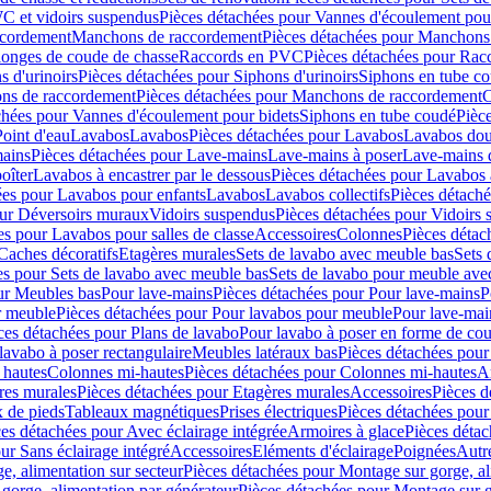
C et vidoirs suspendus
Pièces détachées pour Vannes d'écoulement pou
ccordement
Manchons de raccordement
Pièces détachées pour Manchons
longes de coude de chasse
Raccords en PVC
Pièces détachées pour Ra
s d'urinoirs
Pièces détachées pour Siphons d'urinoirs
Siphons en tube c
ns de raccordement
Pièces détachées pour Manchons de raccordement
C
chées pour Vannes d'écoulement pour bidets
Siphons en tube coudé
Pièc
Point d'eau
Lavabos
Lavabos
Pièces détachées pour Lavabos
Lavabos dou
ains
Pièces détachées pour Lave-mains
Lave-mains à poser
Lave-mains 
oîter
Lavabos à encastrer par le dessous
Pièces détachées pour Lavabos à
ées pour Lavabos pour enfants
Lavabos
Lavabos collectifs
Pièces détaché
our Déversoirs muraux
Vidoirs suspendus
Pièces détachées pour Vidoirs
es pour Lavabos pour salles de classe
Accessoires
Colonnes
Pièces détac
Caches décoratifs
Etagères murales
Sets de lavabo avec meuble bas
Sets 
es pour Sets de lavabo avec meuble bas
Sets de lavabo pour meuble ave
ur Meubles bas
Pour lave-mains
Pièces détachées pour Pour lave-mains
P
r meuble
Pièces détachées pour Pour lavabos pour meuble
Pour lave-mai
ces détachées pour Plans de lavabo
Pour lavabo à poser en forme de cou
lavabo à poser rectangulaire
Meubles latéraux bas
Pièces détachées pour
 hautes
Colonnes mi-hautes
Pièces détachées pour Colonnes mi-hautes
A
res murales
Pièces détachées pour Etagères murales
Accessoires
Pièces d
x de pieds
Tableaux magnétiques
Prises électriques
Pièces détachées pour 
es détachées pour Avec éclairage intégrée
Armoires à glace
Pièces détac
ur Sans éclairage intégré
Accessoires
Eléments d'éclairage
Poignées
Autr
e, alimentation sur secteur
Pièces détachées pour Montage sur gorge, al
gorge, alimentation par générateur
Pièces détachées pour Montage sur g