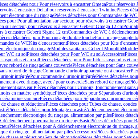
èces détachées pour Pour réservoirs à encastrer Omega
Pour réservoirs 
ervoirs à encastrer Delta
Pour réservoirs à encastrer Twinline
Pièces déta
t électronique du rinçage
Pièces détachées pour Commandes de WC à
ées pour Pour alimentation sur secteur, pour réservoirs à encastrer Geb
on sur secteur, pour réservoirs à encastrer Geberit Omega 12 cm
Pour al
irs à encastrer Geberit Sigma 12 cm
Commandes de WC à déclenchement
ièces détachées pour Pour rinçage double touche
Pour rinçage simple t
ommandes de WC
Kits d'encastrement
Pièces détachées pour Kits d'encast
t électronique du rinçage
Modules sanitaires Geberit Monolith
Modules
our WC au sol
Pièces détachées pour Pour WC au sol
Accessoires
Pièces
 suspendus et au sol
Pièces détachées pour Pour bidets suspendus et au 
avec rebord de rinçage
Sans couvercle
Pièces détachées pour Sans couve
sans rebord de rinçage
Commande d'urinoir apparente ou à encastrer
Piè
rinoir intégrée
Pour commande d'urinoir intégrée
Pièces détachées pou
nnement avec rinçage, avec / pour couvercle
Sans rebord de rinçage
Pièc
onnement sans eau
Pièces détachées pour Urinoirs, fonctionnement sans 
inoirs en matière synthétique
Pièces détachées pour Séparations d'urinoi
n céramique sanitaire
Pièces détachées pour Séparations d'urinoirs en cé
 de chasse et réductions
Pièces détachées pour Tubes de chasse, coudes 
stré
Pièces détachées pour Montage encastré
A déclenchement électroniq
enchement électronique du rinçage, alimentation par piles
Pièces détach
 A déclenchement pneumatique du rinçage
Basic
Pièces détachées pour B
cteur
Pièces détachées pour A déclenchement électronique du rinçage, al
que du rinçage, alimentation par piles
Accessoires
Pièces détachées pou
de chasse et réductions
Sets de rénovation
Pièces détachées pour Sets de