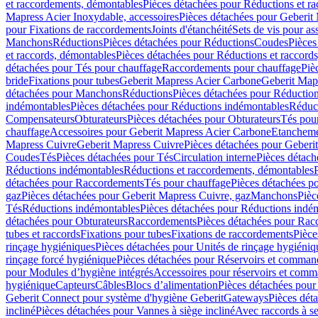
et raccordements, démontables
Pièces détachées pour Réductions et r
Mapress Acier Inoxydable, accessoires
Pièces détachées pour Geberit 
pour Fixations de raccordements
Joints d'étanchéité
Sets de vis pour a
Manchons
Réductions
Pièces détachées pour Réductions
Coudes
Pièces
et raccords, démontables
Pièces détachées pour Réductions et raccord
détachées pour Tés pour chauffage
Raccordements pour chauffage
Piè
bride
Fixations pour tubes
Geberit Mapress Acier Carbone
Geberit Map
détachées pour Manchons
Réductions
Pièces détachées pour Réductio
indémontables
Pièces détachées pour Réductions indémontables
Réduct
Compensateurs
Obturateurs
Pièces détachées pour Obturateurs
Tés pou
chauffage
Accessoires pour Geberit Mapress Acier Carbone
Etanchemen
Mapress Cuivre
Geberit Mapress Cuivre
Pièces détachées pour Geberi
Coudes
Tés
Pièces détachées pour Tés
Circulation interne
Pièces détach
Réductions indémontables
Réductions et raccordements, démontables
détachées pour Raccordements
Tés pour chauffage
Pièces détachées p
gaz
Pièces détachées pour Geberit Mapress Cuivre, gaz
Manchons
Pièc
Tés
Réductions indémontables
Pièces détachées pour Réductions indé
détachées pour Obturateurs
Raccordements
Pièces détachées pour Rac
tubes et raccords
Fixations pour tubes
Fixations de raccordements
Pièce
rinçage hygiéniques
Pièces détachées pour Unités de rinçage hygiéniq
rinçage forcé hygiénique
Pièces détachées pour Réservoirs et comman
pour Modules d’hygiène intégrés
Accessoires pour réservoirs et com
hygiénique
Capteurs
Câbles
Blocs d’alimentation
Pièces détachées pour
Geberit Connect pour système d'hygiène Geberit
Gateways
Pièces dét
incliné
Pièces détachées pour Vannes à siège incliné
Avec raccords à se