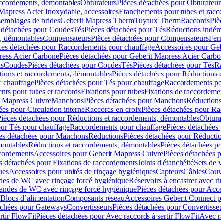
accordements, démontables
Obturateurs
Pièces détachées pour Obturateur
Mapress Acier Inoxydable, accessoires
Etanchements pour tubes et racc
ssemblages de brides
Geberit Mapress Therm
Tuyaux Therm
Raccords
Piè
 détachées pour Coudes
Tés
Pièces détachées pour Tés
Réductions indém
s, démontables
Compensateurs
Pièces détachées pour Compensateurs
Fer
ces détachées pour Raccordements pour chauffage
Accessoires pour Ge
ress Acier Carbone
Pièces détachées pour Geberit Mapress Acier Carb
ns
Coudes
Pièces détachées pour Coudes
Tés
Pièces détachées pour Tés
Ra
ions et raccordements, démontables
Pièces détachées pour Réductions 
r chauffage
Pièces détachées pour Tés pour chauffage
Raccordements po
ts pour tubes et raccords
Fixations pour tubes
Fixations de raccordeme
t Mapress Cuivre
Manchons
Pièces détachées pour Manchons
Réduction
ées pour Circulation interne
Raccords en croix
Pièces détachées pour Ra
Pièces détachées pour Réductions et raccordements, démontables
Obtura
our Tés pour chauffage
Raccordements pour chauffage
Pièces détachées
es détachées pour Manchons
Réductions
Pièces détachées pour Réducti
montables
Réductions et raccordements, démontables
Pièces détachées p
cordements
Accessoires pour Geberit Mapress Cuivre
Pièces détachées 
s détachées pour Fixations de raccordements
Joints d'étanchéité
Sets de 
ues
Accessoires pour unités de rinçage hygiéniques
Capteurs
Câbles
Couve
des de WC avec rinçage forcé hygiénique
Réservoirs à encastrer avec r
mandes de WC avec rinçage forcé hygiénique
Pièces détachées pour Acc
 Blocs d’alimentation
Composants réseau
Accessoires Geberit Connect p
achées pour Gateways
Convertisseurs
Pièces détachées pour Convertisse
rtir FlowFit
Pièces détachées pour Avec raccords à sertir FlowFit
Avec r