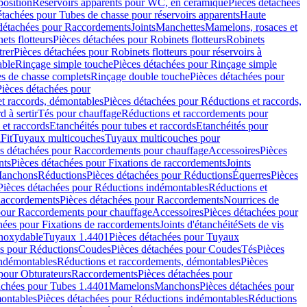
position
Réservoirs apparents pour WC, en céramique
Pièces détachées
étachées pour Tubes de chasse pour réservoirs apparents
Haute
détachées pour Raccordements
Joints
Manchettes
Mamelons, rosaces et
ets flotteurs
Pièces détachées pour Robinets flotteurs
Robinets
trer
Pièces détachées pour Robinets flotteurs pour réservoirs à
able
Rinçage simple touche
Pièces détachées pour Rinçage simple
s de chasse complets
Rinçage double touche
Pièces détachées pour
Pièces détachées pour
t raccords, démontables
Pièces détachées pour Réductions et raccords,
d à sertir
Tés pour chauffage
Réductions et raccordements pour
 et raccords
Etanchéités pour tubes et raccords
Etanchéités pour
Fit
Tuyaux multicouches
Tuyaux multicouches pour
s détachées pour Raccordements pour chauffage
Accessoires
Pièces
nts
Pièces détachées pour Fixations de raccordements
Joints
Manchons
Réductions
Pièces détachées pour Réductions
Équerres
Pièces
Pièces détachées pour Réductions indémontables
Réductions et
accordements
Pièces détachées pour Raccordements
Nourrices de
pour Raccordements pour chauffage
Accessoires
Pièces détachées pour
hées pour Fixations de raccordements
Joints d'étanchéité
Sets de vis
Inoxydable
Tuyaux 1.4401
Pièces détachées pour Tuyaux
es pour Réductions
Coudes
Pièces détachées pour Coudes
Tés
Pièces
indémontables
Réductions et raccordements, démontables
Pièces
pour Obturateurs
Raccordements
Pièces détachées pour
achées pour Tubes 1.4401
Mamelons
Manchons
Pièces détachées pour
ontables
Pièces détachées pour Réductions indémontables
Réductions