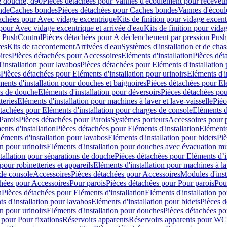
e douche, d90
Pièces détachées pour Vannes d'écoulement pour receveu
nde
Caches bondes
Pièces détachées pour Caches bondes
Vannes d'écoul
achées pour Avec vidage excentrique
Kits de finition pour vidage excen
pour Avec vidage excentrique et arrivée d'eau
Kits de finition pour vida
n PushControl
Pièces détachées pour A déclenchement par pression Pus
res
Kits de raccordement
Arrivées d'eau
Systèmes d'installation et de chas
ires
Pièces détachées pour Accessoires
Eléments d'installation
Pièces dét
'installation pour lavabos
Pièces détachées pour Eléments d'installation
s
Pièces détachées pour Eléments d'installation pour urinoirs
Eléments d'i
ments d'installation pour douches et baignoires
Pièces détachées pour Elé
ns de douche
Eléments d'installation pour déversoirs
Pièces détachées pou
teries
Eléments d'installation pour machines à laver et lave-vaisselle
Pièc
tachées pour Eléments d'installation pour charges de console
Eléments d'
Parois
Pièces détachées pour Parois
Systèmes porteurs
Accessoires pour p
nts d'installation
Pièces détachées pour Eléments d'installation
Eléments
éments d'installation pour lavabos
Eléments d'installation pour bidets
Piè
n pour urinoirs
Eléments d'installation pour douches avec évacuation m
tallation pour séparations de douche
Pièces détachées pour Eléments d’i
pour robinetteries et appareils
Eléments d'installation pour machines à lav
 de console
Accessoires
Pièces détachées pour Accessoires
Modules d'inst
hées pour Accessoires
Pour parois
Pièces détachées pour Pour parois
Pou
n
Pièces détachées pour Eléments d'installation
Eléments d'installation 
s d'installation pour lavabos
Eléments d'installation pour bidets
Pièces d
n pour urinoirs
Eléments d'installation pour douches
Pièces détachées po
 pour Pour fixations
Réservoirs apparents
Réservoirs apparents pour WC,