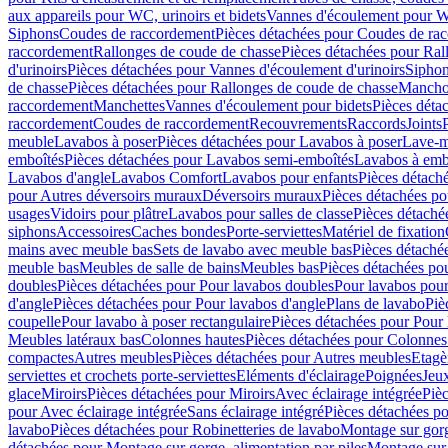
aux appareils pour WC, urinoirs et bidets
Vannes d'écoulement pour W
Siphons
Coudes de raccordement
Pièces détachées pour Coudes de ra
raccordement
Rallonges de coude de chasse
Pièces détachées pour Ral
d'urinoirs
Pièces détachées pour Vannes d'écoulement d'urinoirs
Siphon
de chasse
Pièces détachées pour Rallonges de coude de chasse
Mancho
raccordement
Manchettes
Vannes d'écoulement pour bidets
Pièces déta
raccordement
Coudes de raccordement
Recouvrements
Raccords
Joints
meuble
Lavabos à poser
Pièces détachées pour Lavabos à poser
Lave-m
emboîtés
Pièces détachées pour Lavabos semi-emboîtés
Lavabos à emb
Lavabos d'angle
Lavabos Comfort
Lavabos pour enfants
Pièces détach
pour Autres déversoirs muraux
Déversoirs muraux
Pièces détachées p
usages
Vidoirs pour plâtre
Lavabos pour salles de classe
Pièces détaché
siphons
Accessoires
Caches bondes
Porte-serviettes
Matériel de fixation
mains avec meuble bas
Sets de lavabo avec meuble bas
Pièces détaché
meuble bas
Meubles de salle de bains
Meubles bas
Pièces détachées po
doubles
Pièces détachées pour Pour lavabos doubles
Pour lavabos pou
d'angle
Pièces détachées pour Pour lavabos d'angle
Plans de lavabo
Piè
coupelle
Pour lavabo à poser rectangulaire
Pièces détachées pour Pour 
Meubles latéraux bas
Colonnes hautes
Pièces détachées pour Colonnes
compactes
Autres meubles
Pièces détachées pour Autres meubles
Etagè
serviettes et crochets porte-serviettes
Eléments d'éclairage
Poignées
Jeu
glace
Miroirs
Pièces détachées pour Miroirs
Avec éclairage intégrée
Pièc
pour Avec éclairage intégrée
Sans éclairage intégré
Pièces détachées po
lavabo
Pièces détachées pour Robinetteries de lavabo
Montage sur gorg
détachées pour Montage sur gorge, alimentation par piles
Montage sur 