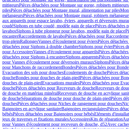
mitigeurs
Pièces détachées pour Montage sur gorge, robinets mitigeurs
piles
Pièces détachées pour Montage mural, alimentation par piles
Mont
mélangeurs
Pièces détachées pour Montage mural, robinets mélangeur
aux appareils pour espace lavabo, éviers, appareils et déversoirs mura
coudé
Siphons en tube coudé, modèle gain de place
Pièces détachées p
lavabos
Siphons à tube plongeur pour lavabos, modèle gain de place
P
encastrer
Raccordements de lavabo
Pièces détachées pour Raccordeme
trop-plein
Rallonges
Vannes d'écoulement pour éviers
Pièces détachées
détachées pour Siphons à double chambre
Siphons pour évier
Pièces d
pour Accessoires
Vannes d'écoulement pour appareils
Pièces détachées
détachées pour Siphons à encastrer
Siphons apparents
Pièces détachée
pour Vannes d'écoulement pour déversoirs muraux
Siphons
Pièces dét
pour Manchons de raccordement
Bondes
Pièces détachées pour Bonde
Evacuation des sols pour douches
Ecoulements de douche
Pièces déta
douche
Bondes pour douches de plain-pied
Pièces détachées pour Bon
douches de plain-pied
Evacuations murales
Pièces détachées pour Eva
douche
Pièces détachées pour Receveurs de douche
Receveurs de douch
de douche en matériau minéral
Receveurs de douche en acrylique sanit
de douche
Séparations de douche pour douche de plain-pied
Pièces dé
douches
Pièces détachées pour Niches de rangement pour douches
Nic
Baignoires en acrylique sanitaire
Baignoires rectangulaires
Pièces déta
bébés
Pièces détachées pour Baignoires pour bébés
Eléments d'installa
jeux de traverses et fixations murales
Accessoires
Kits de réparation
Aut
pour Vannes d'écoulement pour receveurs de douche, d52
Avec cache