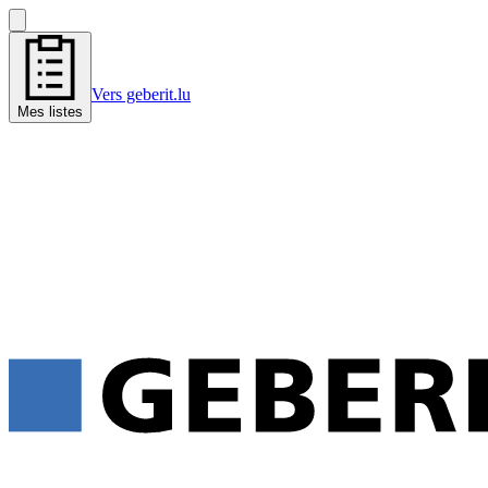
Vers geberit.lu
Mes listes