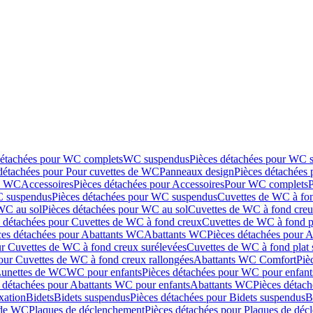
détachées pour WC complets
WC suspendus
Pièces détachées pour WC 
détachées pour Pour cuvettes de WC
Panneaux design
Pièces détachées
de WC
Accessoires
Pièces détachées pour Accessoires
Pour WC complets
 suspendus
Pièces détachées pour WC suspendus
Cuvettes de WC à fo
WC au sol
Pièces détachées pour WC au sol
Cuvettes de WC à fond creux
s détachées pour Cuvettes de WC à fond creux
Cuvettes de WC à fond p
ces détachées pour Abattants WC
Abattants WC
Pièces détachées pour 
ur Cuvettes de WC à fond creux surélevées
Cuvettes de WC à fond plat 
our Cuvettes de WC à fond creux rallongées
Abattants WC Comfort
Piè
Lunettes de WC
WC pour enfants
Pièces détachées pour WC pour enfant
 détachées pour Abattants WC pour enfants
Abattants WC
Pièces détac
ixation
Bidets
Bidets suspendus
Pièces détachées pour Bidets suspendus
B
 de WC
Plaques de déclenchement
Pièces détachées pour Plaques de dé