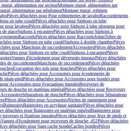
mural, alimentation sur secteur
Montage mural, alimentation par
ural, alimentation par générateur
Montage mural, robinets
vabo
Pièces détachées pour Pour robinetteries de lavabo
Raccordements
hons en tube coudé
Pièces détachées pour Siphons en tube
ur pour lavabos
Pièces détachées pour Siphons à tube plongeur pour
n de place
Siphons à encastrer
Pièces détachées pour Siphons à
uvrements
Raccords
Pièces détachées pour Raccords
Joints
Tubes de
tachées pour Siphons en tube coudé
Siphons à double chambre
Pièces
achées pour Manchons de raccordement
Accessoires
Pièces détachées
 détachées pour Siphons en tube coudé
Siphons à encastrer
Pièces
soires
Vannes d'écoulement pour déversoirs muraux
Pièces détachées
udes de raccordement
Manchons de raccordement
Pièces détachées
ouches
Evacuation des sols pour douches
Pièces détachées pour
uche
Pièces détachées pour Accessoires pour écoulements de
e plain-pied
Pièces détachées pour Accessoires pour bondes pour
 pour Accessoires pour évacuations murales
Receveurs de
urs de douche en matériau minéral
Pièces détachées pour Receveurs
n
Accessoires
Séparations de douche
Pièces détachées pour Séparations
res
Pièces détachées pour Accessoires
Niches de rangement pour
es
Baignoires
Baignoires en acrylique sanitaire
Pièces détachées pour
es détachées pour Baignoires en matériau minéral
Baignoires pour
e traverses et fixations murales
Pièces détachées pour Jeux de pieds et
s
Vannes d'écoulement pour receveurs de douche, d52
Pièces détachées
èces détachées pour Sans cache bonde
Caches bondes
Pièces