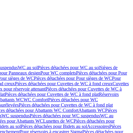
suspendus
WC au sol
Pièces détachées pour WC au sol
Sièges de
 pour Panneaux design
Pour WC complets
Pièces détachées pour Pour
Pour sièges de WC
Pièces détachées pour Pour sièges de WC
Pour
nd creux
Pièces détachées pour Cuvettes de WC à fond creux
Cuvettes
 pour réservoir attenant
Pièces détachées pour Cuvettes de WC à
lat
Pièces détachées pour Cuvettes de WC à fond plat
Réservoirs
Abattants WC
WC Comfort
Pièces détachées pour WC
surélevées
Pièces détachées pour Cuvettes de WC à fond plat
ces détachées pour Abattants WC Comfort
Abattants WC
Pièces
s
WC suspendus
Pièces détachées pour WC suspendus
WC au
hées pour Abattants WC
Lunettes de WC
Pièces détachées pour
idets au sol
Pièces détachées pour Bidets au sol
Accessoires
Pièces
clenchement
Pour réservoirs à encastrer Sigma
Pièces détachées pour