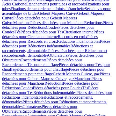
Acier Carbone
Etanchements pour tubes et raccords
Fixations pour
tubes
Fixations de raccordements
Joints d'étanchéité
Sets de vis pour
assemblages de brides
Geberit Mapress Cuivre
Geberit Mapress
Cuivre
Pièces détachées pour Geberit Mapress
Cuivre
Manchons
Pièces détachées pour Manchons
Réductions
Pièces
détachées pour Réductions
Coudes
Pièces détachées pour
Coudes
Tés
Pièces détachées pour Tés
Circulation interne
Pièces
détachées pour Circulation interne
Raccords en croix
Pièces
détachées pour Raccords en croix
Réductions indémontables
Pièces
détachées pour Réductions indémontables
Réductions et
raccordements, démontables
Pièces détachées pour Réductions et
raccordements, démontables
Obturateurs
Pièces détachées pour
Obturateurs
Raccordements
Pièces détachées pour
Raccordements
Tés pour chauffage
Pièces détachées pour Tés pour
chauffage
Raccordements pour chauffage
Pièces détachées pour
Raccordements pour chauffage
Geberit Mapress Cuivre, gaz
Pièces
détachées pour Geberit Mapress Cuivre, gaz
Manchons
Pièces
détachées pour Manchons
Réductions
Pièces détachées pour
Réductions
Coudes
Pièces détachées pour Coudes
Tés
Pièces
détachées pour Tés
Réductions indémontables
Pièces détachées pour
Réductions indémontables
Réductions et raccordements,
démontables
Pièces détachées pour Réductions et raccordements,
démontables
Obturateurs
Pièces détachées pour
Obturateurs
Raccordements
Pièces détachées pour
Raccordements
Accessoires pour Geberit Mapress Cuivre
Pièces