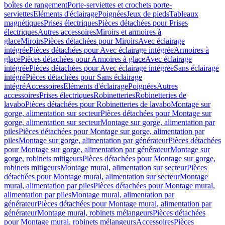
boîtes de rangement
Porte-serviettes et crochets porte-
serviettes
Eléments d'éclairage
Poignées
Jeux de pieds
Tableaux
magnétiques
Prises électriques
Pièces détachées pour Prises
électriques
Autres accessoires
Miroirs et armoires à
glace
Miroirs
Pièces détachées pour Miroirs
Avec éclairage
intégrée
Pièces détachées pour Avec éclairage intégrée
Armoires à
glace
Pièces détachées pour Armoires à glace
Avec éclairage
intégrée
Pièces détachées pour Avec éclairage intégrée
Sans éclairage
intégré
Pièces détachées pour Sans éclairage
intégré
Accessoires
Eléments d'éclairage
Poignées
Autres
accessoires
Prises électriques
Robinetteries
Robinetteries de
lavabo
Pièces détachées pour Robinetteries de lavabo
Montage sur
gorge, alimentation sur secteur
Pièces détachées pour Montage sur
gorge, alimentation sur secteur
Montage sur gorge, alimentation par
piles
Pièces détachées pour Montage sur gorge, alimentation par
piles
Montage sur gorge, alimentation par générateur
Pièces détachées
pour Montage sur gorge, alimentation par générateur
Montage sur
gorge, robinets mitigeurs
Pièces détachées pour Montage sur gorge,
robinets mitigeurs
Montage mural, alimentation sur secteur
Pièces
détachées pour Montage mural, alimentation sur secteur
Montage
mural, alimentation par piles
Pièces détachées pour Montage mural,
alimentation par piles
Montage mural, alimentation par
générateur
Pièces détachées pour Montage mural, alimentation par
générateur
Montage mural, robinets mélangeurs
Pièces détachées
pour Montage mural, robinets mélangeurs
Accessoires
Pièces