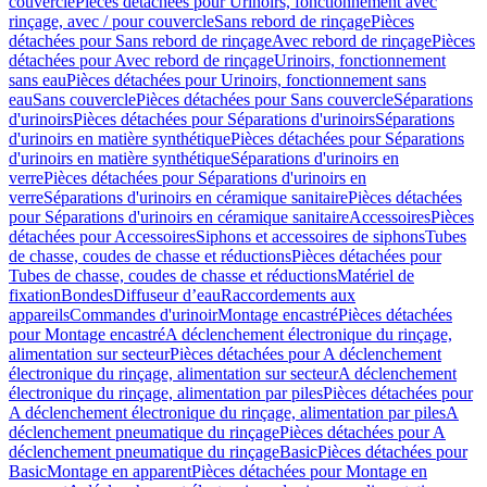
couvercle
Pièces détachées pour Urinoirs, fonctionnement avec
rinçage, avec / pour couvercle
Sans rebord de rinçage
Pièces
détachées pour Sans rebord de rinçage
Avec rebord de rinçage
Pièces
détachées pour Avec rebord de rinçage
Urinoirs, fonctionnement
sans eau
Pièces détachées pour Urinoirs, fonctionnement sans
eau
Sans couvercle
Pièces détachées pour Sans couvercle
Séparations
d'urinoirs
Pièces détachées pour Séparations d'urinoirs
Séparations
d'urinoirs en matière synthétique
Pièces détachées pour Séparations
d'urinoirs en matière synthétique
Séparations d'urinoirs en
verre
Pièces détachées pour Séparations d'urinoirs en
verre
Séparations d'urinoirs en céramique sanitaire
Pièces détachées
pour Séparations d'urinoirs en céramique sanitaire
Accessoires
Pièces
détachées pour Accessoires
Siphons et accessoires de siphons
Tubes
de chasse, coudes de chasse et réductions
Pièces détachées pour
Tubes de chasse, coudes de chasse et réductions
Matériel de
fixation
Bondes
Diffuseur d’eau
Raccordements aux
appareils
Commandes d'urinoir
Montage encastré
Pièces détachées
pour Montage encastré
A déclenchement électronique du rinçage,
alimentation sur secteur
Pièces détachées pour A déclenchement
électronique du rinçage, alimentation sur secteur
A déclenchement
électronique du rinçage, alimentation par piles
Pièces détachées pour
A déclenchement électronique du rinçage, alimentation par piles
A
déclenchement pneumatique du rinçage
Pièces détachées pour A
déclenchement pneumatique du rinçage
Basic
Pièces détachées pour
Basic
Montage en apparent
Pièces détachées pour Montage en