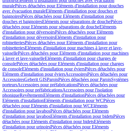
urinoirs
Eléments d'installation pour douches avec évacuation
murale
Pièces détachées pour Eléments d'installation pour douches
avec évacuation murale
Eléments d'installation pour douches et
baignoires
Pièces détachées pour Eléments d'installation pour
douches et baignoires
Eléments pour séparations de douche
Pièces
détachées pour Eléments pour séparations de douche
Eléments
d'installation pour déversoirs
Pièces détachées pour Eléments
d'installation pour déversoirs
Eléments d'installation pour
robinetteries
Pièces détachées pour Eléments d'installation pour
robinetteries
Eléments d'installation pour machines à laver et lave-
vaisselle
Pièces détachées pour Eléments d'installation pour machines
à laver et lave-vaisselle
Eléments d'installation pour charges de
console
Pièces détachées pour Eléments d'installation pour charges
de console
Eléments d'installation pour éviers
Pièces détachées pour
Eléments d'installation pour éviers
Accessoires
Pièces détachées pour
Accessoires
Geberit GIS
Parois
Pièces détachées pour Parois
Systèmes
porteurs
Accessoires pour préfabrications
Pièces détachées pour
Accessoires pour préfabrications
Accessoires pour l'isolation
phonique
Revêtements
Eléments d'installation
Pièces détachées pour
Eléments d'installation
Eléments d'installation pour WC
Pièces
détachées pour Eléments d'installation pour WC
Eléments
d'installation pour lavabos
Pièces détachées pour Eléments
d'installation pour lavabos
Eléments d'installation pour bidets
Pièces
détachées pour Eléments d'installation pour bidets
Eléments
d'installation pour urinoirs
Pièces détachées pour Eléments