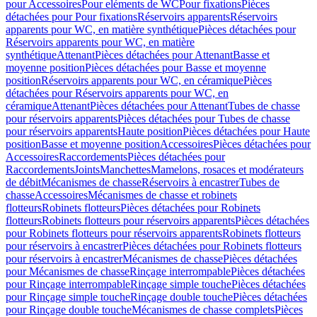
pour Accessoires
Pour eléments de WC
Pour fixations
Pièces
détachées pour Pour fixations
Réservoirs apparents
Réservoirs
apparents pour WC, en matière synthétique
Pièces détachées pour
Réservoirs apparents pour WC, en matière
synthétique
Attenant
Pièces détachées pour Attenant
Basse et
moyenne position
Pièces détachées pour Basse et moyenne
position
Réservoirs apparents pour WC, en céramique
Pièces
détachées pour Réservoirs apparents pour WC, en
céramique
Attenant
Pièces détachées pour Attenant
Tubes de chasse
pour réservoirs apparents
Pièces détachées pour Tubes de chasse
pour réservoirs apparents
Haute position
Pièces détachées pour Haute
position
Basse et moyenne position
Accessoires
Pièces détachées pour
Accessoires
Raccordements
Pièces détachées pour
Raccordements
Joints
Manchettes
Mamelons, rosaces et modérateurs
de débit
Mécanismes de chasse
Réservoirs à encastrer
Tubes de
chasse
Accessoires
Mécanismes de chasse et robinets
flotteurs
Robinets flotteurs
Pièces détachées pour Robinets
flotteurs
Robinets flotteurs pour réservoirs apparents
Pièces détachées
pour Robinets flotteurs pour réservoirs apparents
Robinets flotteurs
pour réservoirs à encastrer
Pièces détachées pour Robinets flotteurs
pour réservoirs à encastrer
Mécanismes de chasse
Pièces détachées
pour Mécanismes de chasse
Rinçage interrompable
Pièces détachées
pour Rinçage interrompable
Rinçage simple touche
Pièces détachées
pour Rinçage simple touche
Rinçage double touche
Pièces détachées
pour Rinçage double touche
Mécanismes de chasse complets
Pièces