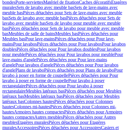
bondes
Porte-serviettes
Matériel de fixation
Caches décoratifs
Etagères
murales
Sets de lavabo avec meuble bas
Sets de lave-mains avec
meuble bas
Pièces détachées pour Sets de lave-mains avec meuble
bas
Sets de lavabo avec meuble bas
Pièces détachées pour Sets de
lavabo avec meuble bas
Sets de lavabo pour meuble avec meuble
bas
Pièces détachées pour Sets de lavabo pour meuble avec meuble
bas
Meubles de salle de bains
Meubles bas
Pièces détachées pour
Meubles bas
Pour lave-mains
Pièces détachées pour Pour lave-
mains
Pour lavabos
Pièces détachées pour Pour lavabos
Pour lavabos
doubles
Pièces détachées pour Pour lavabos doubles
Pour lavabos
pour meuble
Pièces détachées pour Pour lavabos pour meuble
Pour
lave-mains d'angle
Pièces détachées pour Pour lave-mains
d'angle
Pour lavabos d'angle
Pièces détachées pour Pour lavabos
d'angle
Plans de lavabo
Pièces détachées pour Plans de lavabo
Pour
lavabo à poser en forme de coupelle
Pièces détachées pour Pour
lavabo à poser en forme de coupelle
Pour lavabo à poser
rectangulaire
Pièces détachées pour Pour lavabo à poser
rectangulaire
Meubles latéraux bas
Pièces détachées pour Meubles
latéraux bas
Meubles latéraux bas
Pièces détachées pour Meubles
latéraux bas
Colonnes hautes
Pièces détachées pour Colonnes
hautes
Colonnes mi-hautes
Pièces détachées pour Colonnes mi-
hautes
Armoires hautes compactes
Pièces détachées pour Armoires
hautes compactes
Autres meubles
Pièces détachées pour Autres
meubles
Etagères murales
Pièces détachées pour Etagères
murales
Accessoires
Pièces détachées pour Accessoires
Casiers et