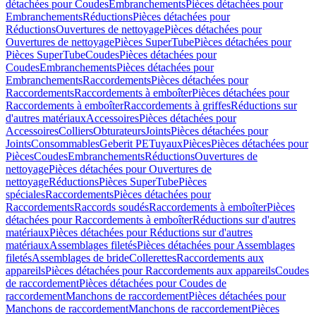
détachées pour Coudes
Embranchements
Pièces détachées pour
Embranchements
Réductions
Pièces détachées pour
Réductions
Ouvertures de nettoyage
Pièces détachées pour
Ouvertures de nettoyage
Pièces SuperTube
Pièces détachées pour
Pièces SuperTube
Coudes
Pièces détachées pour
Coudes
Embranchements
Pièces détachées pour
Embranchements
Raccordements
Pièces détachées pour
Raccordements
Raccordements à emboîter
Pièces détachées pour
Raccordements à emboîter
Raccordements à griffes
Réductions sur
d'autres matériaux
Accessoires
Pièces détachées pour
Accessoires
Colliers
Obturateurs
Joints
Pièces détachées pour
Joints
Consommables
Geberit PE
Tuyaux
Pièces
Pièces détachées pour
Pièces
Coudes
Embranchements
Réductions
Ouvertures de
nettoyage
Pièces détachées pour Ouvertures de
nettoyage
Réductions
Pièces SuperTube
Pièces
spéciales
Raccordements
Pièces détachées pour
Raccordements
Raccords soudés
Raccordements à emboîter
Pièces
détachées pour Raccordements à emboîter
Réductions sur d'autres
matériaux
Pièces détachées pour Réductions sur d'autres
matériaux
Assemblages filetés
Pièces détachées pour Assemblages
filetés
Assemblages de bride
Collerettes
Raccordements aux
appareils
Pièces détachées pour Raccordements aux appareils
Coudes
de raccordement
Pièces détachées pour Coudes de
raccordement
Manchons de raccordement
Pièces détachées pour
Manchons de raccordement
Manchons de raccordement
Pièces