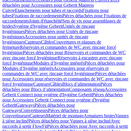
détachées pour Accessoires pour Geberit Mapress
Cuivre
Etanchements pour tubes et raccords
Fixations pour
tubes
Fixations de raccordements
Pièces détachées pour Fixations de
raccordements
Joints d'étanchéité
Sets de vis pour assemblages de
brides
Système d'hygiène Geberit
Unités de rinçage
hygiéniques
Pièces détachées pour Unités de rinçage
hygiéniques
Accessoires pour unités de rinçage
hygiéniques
Capteurs
Câbles
Couvertures et plaques de
fermeture
Réservoirs et commandes de WC avec rinçage forcé
hygiénique
Pièces détachées pour Réservoirs et commandes de WC
avec rinçage forcé hygiénique
Réservoirs à encastrer avec rinçage
forcé hygiénique
Modules d’hygiène intégrés
Pièces détachées pour
Modules d’hygiène intégrés
Accessoires pour réservoirs et
commandes de WC avec rinçage forcé hygiénique
Pièces détachées
pour Accessoires pour réservoirs et commandes de WC avec rinçage
forcé hygiénique
Capteurs
Câbles
Blocs d’alimentation
Pièces
détachées pour Blocs d’alimentation
Composants réseau
Accessoires
Geberit Connect pour système d'hygiène Geberit
Pièces détachées
pour Accessoires Geberit Connect pour système d'hygiène
Geberit
Gateways
Pièces détachées pour
Gateways
Convertisseurs
Pièces détachées pour
Convertisseurs
Capteurs
Matériel de montage
Armatures brutes
Vannes
à siège incliné
Pièces détachées pour Vannes à siège incliné
Avec
raccords à sertir FlowFit
Pièces détachées pour Avec raccords à sertir