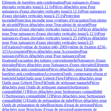
Eléments de barrières anti-condensation
Pour naissances d'eaux
pluviales verticales jusqu'à 12 l/s
Pièces détachées pour Pour
naissances d'eaux pluviales verticales jusqu'à 12 l/s
Pour naissances
d'eaux pluviales verticales jusqu'à 25 l/s
Protection
incendie
Protection incendie pour systèmes d'évacuation
Trop-pleins
de sécurité
Pièces détachées pour Trop-pleins de sécurité
Pour
naissances d'eaux pluviales verticales jusqu'à 12 l/s
Pièces détachées
pour Pour naissances d'eaux pluviales verticales jusqu'à 12 l/s
Pour
naissances d'eaux pluviales verticales jusqu'à 25 l/s
Pièces détachées
pour Pour naissances d'eaux pluviales verticales jusqu'à 25
l/s
Fixations
Système de fixation d40–200
Système de fixation d250–
315
Accessoires
Pièces détachées pour Accessoires
Pour
naissances
Pièces détachées pour Pour naissances
Pour
fixations
Evacuation des toitures conventionnelle
Naissances d'eaux
pluviales
Pièces détachées pour Naissances d'eaux pluviales
Eléments
de barrières anti-condensation
Pièces détachées pour Eléments de
barrières anti-condensation
Accessoires
Outils, composants réseau et
logiciels
Outils
Outils pour Geberit FlowFit
Pièces détachées pour
Outils pour Geberit FlowFit
Outils de sertissage manuels
Pièces
détachées pour Outils de sertissage manuels
Sertisseuses
compatibilité [1]
Pièces détachées pour Sertisseuses compatibilité
[1]
Sertisseuses compatibilité [2]
Pièces détachées pour Sertisseuses
compatibilité [2]
Outils de préparation de tube
Pièces détachées pour
Outils de préparation de tube
Bouchons d'essai de pression
Pièces
détachées pour Bouchons d'essai de pression
Equipements de