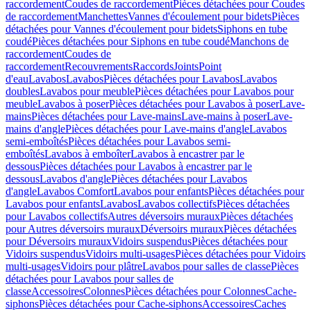
raccordement
Coudes de raccordement
Pièces détachées pour Coudes
de raccordement
Manchettes
Vannes d'écoulement pour bidets
Pièces
détachées pour Vannes d'écoulement pour bidets
Siphons en tube
coudé
Pièces détachées pour Siphons en tube coudé
Manchons de
raccordement
Coudes de
raccordement
Recouvrements
Raccords
Joints
Point
d'eau
Lavabos
Lavabos
Pièces détachées pour Lavabos
Lavabos
doubles
Lavabos pour meuble
Pièces détachées pour Lavabos pour
meuble
Lavabos à poser
Pièces détachées pour Lavabos à poser
Lave-
mains
Pièces détachées pour Lave-mains
Lave-mains à poser
Lave-
mains d'angle
Pièces détachées pour Lave-mains d'angle
Lavabos
semi-emboîtés
Pièces détachées pour Lavabos semi-
emboîtés
Lavabos à emboîter
Lavabos à encastrer par le
dessous
Pièces détachées pour Lavabos à encastrer par le
dessous
Lavabos d'angle
Pièces détachées pour Lavabos
d'angle
Lavabos Comfort
Lavabos pour enfants
Pièces détachées pour
Lavabos pour enfants
Lavabos
Lavabos collectifs
Pièces détachées
pour Lavabos collectifs
Autres déversoirs muraux
Pièces détachées
pour Autres déversoirs muraux
Déversoirs muraux
Pièces détachées
pour Déversoirs muraux
Vidoirs suspendus
Pièces détachées pour
Vidoirs suspendus
Vidoirs multi-usages
Pièces détachées pour Vidoirs
multi-usages
Vidoirs pour plâtre
Lavabos pour salles de classe
Pièces
détachées pour Lavabos pour salles de
classe
Accessoires
Colonnes
Pièces détachées pour Colonnes
Cache-
siphons
Pièces détachées pour Cache-siphons
Accessoires
Caches