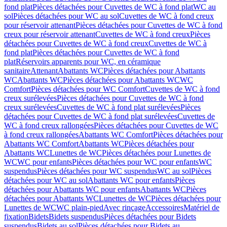
fond plat
Pièces détachées pour Cuvettes de WC à fond plat
WC au
sol
Pièces détachées pour WC au sol
Cuvettes de WC à fond creux
pour réservoir attenant
Pièces détachées pour Cuvettes de WC à fond
creux pour réservoir attenant
Cuvettes de WC à fond creux
Pièces
détachées pour Cuvettes de WC à fond creux
Cuvettes de WC à
fond plat
Pièces détachées pour Cuvettes de WC à fond
plat
Réservoirs apparents pour WC, en céramique
sanitaire
Attenant
Abattants WC
Pièces détachées pour Abattants
WC
Abattants WC
Pièces détachées pour Abattants WC
WC
Comfort
Pièces détachées pour WC Comfort
Cuvettes de WC à fond
creux surélevées
Pièces détachées pour Cuvettes de WC à fond
creux surélevées
Cuvettes de WC à fond plat surélevées
Pièces
détachées pour Cuvettes de WC à fond plat surélevées
Cuvettes de
WC à fond creux rallongées
Pièces détachées pour Cuvettes de WC
à fond creux rallongées
Abattants WC Comfort
Pièces détachées pour
Abattants WC Comfort
Abattants WC
Pièces détachées pour
Abattants WC
Lunettes de WC
Pièces détachées pour Lunettes de
WC
WC pour enfants
Pièces détachées pour WC pour enfants
WC
suspendus
Pièces détachées pour WC suspendus
WC au sol
Pièces
détachées pour WC au sol
Abattants WC pour enfants
Pièces
détachées pour Abattants WC pour enfants
Abattants WC
Pièces
détachées pour Abattants WC
Lunettes de WC
Pièces détachées pour
Lunettes de WC
WC plain-pied
Avec rinçage
Accessoires
Matériel de
fixation
Bidets
Bidets suspendus
Pièces détachées pour Bidets
suspendus
Bidets au sol
Pièces détachées pour Bidets au