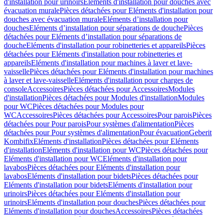
d'installation pour urinoirs
Eléments d'installation pour douches avec
évacuation murale
Pièces détachées pour Eléments d'installation pour
douches avec évacuation murale
Eléments d’installation pour
douches
Eléments d’installation pour séparations de douche
Pièces
détachées pour Eléments d’installation pour séparations de
douche
Eléments d'installation pour robinetteries et appareils
Pièces
détachées pour Eléments d'installation pour robinetteries et
appareils
Eléments d'installation pour machines à laver et lave-
vaisselle
Pièces détachées pour Eléments d'installation pour machines
à laver et lave-vaisselle
Eléments d'installation pour charges de
console
Accessoires
Pièces détachées pour Accessoires
Modules
d'installation
Pièces détachées pour Modules d'installation
Modules
pour WC
Pièces détachées pour Modules pour
WC
Accessoires
Pièces détachées pour Accessoires
Pour parois
Pièces
détachées pour Pour parois
Pour systèmes d'alimentation
Pièces
détachées pour Pour systèmes d'alimentation
Pour évacuation
Geberit
Kombifix
Eléments d'installation
Pièces détachées pour Eléments
d'installation
Eléments d'installation pour WC
Pièces détachées pour
Eléments d'installation pour WC
Eléments d'installation pour
lavabos
Pièces détachées pour Eléments d'installation pour
lavabos
Eléments d'installation pour bidets
Pièces détachées pour
Eléments d'installation pour bidets
Eléments d'installation pour
urinoirs
Pièces détachées pour Eléments d'installation pour
urinoirs
Eléments d'installation pour douches
Pièces détachées pour
Eléments d'installation pour douches
Accessoires
Pièces détachées