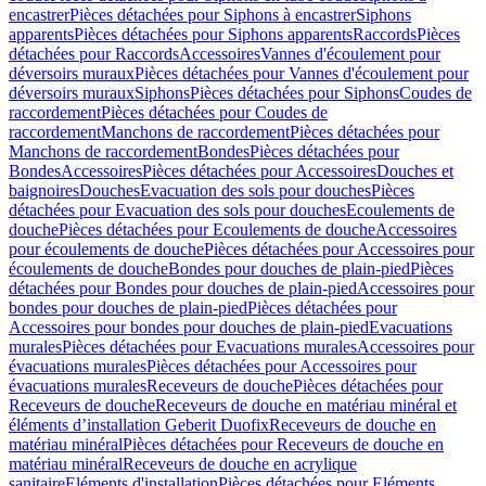
encastrer
Pièces détachées pour Siphons à encastrer
Siphons
apparents
Pièces détachées pour Siphons apparents
Raccords
Pièces
détachées pour Raccords
Accessoires
Vannes d'écoulement pour
déversoirs muraux
Pièces détachées pour Vannes d'écoulement pour
déversoirs muraux
Siphons
Pièces détachées pour Siphons
Coudes de
raccordement
Pièces détachées pour Coudes de
raccordement
Manchons de raccordement
Pièces détachées pour
Manchons de raccordement
Bondes
Pièces détachées pour
Bondes
Accessoires
Pièces détachées pour Accessoires
Douches et
baignoires
Douches
Evacuation des sols pour douches
Pièces
détachées pour Evacuation des sols pour douches
Ecoulements de
douche
Pièces détachées pour Ecoulements de douche
Accessoires
pour écoulements de douche
Pièces détachées pour Accessoires pour
écoulements de douche
Bondes pour douches de plain-pied
Pièces
détachées pour Bondes pour douches de plain-pied
Accessoires pour
bondes pour douches de plain-pied
Pièces détachées pour
Accessoires pour bondes pour douches de plain-pied
Evacuations
murales
Pièces détachées pour Evacuations murales
Accessoires pour
évacuations murales
Pièces détachées pour Accessoires pour
évacuations murales
Receveurs de douche
Pièces détachées pour
Receveurs de douche
Receveurs de douche en matériau minéral et
éléments d’installation Geberit Duofix
Receveurs de douche en
matériau minéral
Pièces détachées pour Receveurs de douche en
matériau minéral
Receveurs de douche en acrylique
sanitaire
Eléments d'installation
Pièces détachées pour Eléments