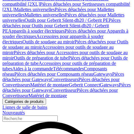
compatibilité [2XL]
Pièces détachées pour Sertisseuses compatibilité
[2XL]
Mallettes universelles
Pièces détachées pour Mallettes
universelles
Mallettes universelles
Pièces détachées pour Mallettes
universelles
Outils pour Geberit Silent-db20 / Geberit PE
Pièces
détachées pour Outils pour Geberit Silent-db20 / Geberit
PE
Appareils à souder électriques
Pièces détachées pour Appareils à
souder électriques
Accessoires pour appareils à souder
électriques
Outils de soudage au miroir
Pièces détachées pour Outils
de soudage au miroir
Accessoires pour outils de soudage au
miroir
Pièces détachées pour Accessoires pour outils de soudage au
miroir
Outils de préparation de tube
Pièces détachées pour Outils de
préparation de tube
Accessoires pour outils de préparation de
tubes
Aides à la commande
Télécommandes
Composants
réseau
Pièces détachées pour Composants réseau
Gateways
Pièces
détachées pour Gateways
Convertisseurs
Pièces détachées pour
Convertisseurs
Matériel de montage
Geberit Connect
Gateways
Pièces
détachées pour Gateways
Convertisseur
Pièces détachées pour
Convertisseur
Matériel de montage
Catégories de produits
Lignes de salle de bains
Nouveautés