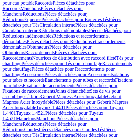
pour eau potable
Raccords
Pièces détachées pour
Raccords
Manchons
Pièces détachées pour
Manchons
Réductions
Pièces détachées pour
Réductions
Équerres
Pièces détachées pour Équerres
Tés
Pièces
détachées pour Tés
Circulation interne
Pièces détachées pour
Circulation interne
Réductions indémontables
Pièces détachées pour
Réductions indémontables
Réductions et raccordements,
démontables
Pièces détachées pour Réductions et raccordements,
démontables
Obturateurs
Pièces détachées pour
Obturateurs
Raccordements
Pièces détachées pour
Raccordements
Nourrices de distribution avec raccord fileté
Tés pour
chauffage
Pièces détachées pour Tés pour chauffage
Raccordements
pour chauffage
Pièces détachées pour Raccordements pour
chauffage
Accessoires
Pièces détachées pour Accessoires
Isolations
pour tubes et raccords
Etanchements pour tubes et raccords
Fixations
pour tubes
Fixations de raccordements
Pièces détachées pour
Fixations de raccordements
Joints d'étanchéité
Sets de vis pour
assemblages à bride
Geberit Mapress Acier Inoxydable
Geberit
Mapress Acier Inoxydable
Pièces détachées pour Geberit Mapress
Acier Inoxydable
Tuyaux 1.4401
Pièces détachées pour Tuyaux
1.4401
Tuyaux 1.4521
Pièces détachées pour Tuyaux
1.4521
Mamelons
Manchons
Pièces détachées pour
Manchons
Réductions
Pièces détachées pour
Réductions
Coudes
Pièces détachées pour Coudes
Tés
Pièces
détachées pour Tés
Circulation interne
Pièces détachées pour