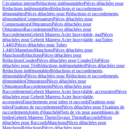
Circulation interne
Réductions indémontables
Pièces détachées pour
Réductions indémontables
Réductions et raccordements,
démontables
Pièces détachées pour Réductions et raccordements,
démontables
Compensateurs
Pièces détachées pour
Compensateurs
Obturateurs
Pièces détachées pour
Obturateurs
Raccordements
Pièces détachées pour
Raccordements
Geberit Mapress Acier Inoxydable, gaz
Pièces
détachées pour Geberit Mapress Acier Inoxydable, gaz
Tubes
1.4401
Pièces détachées pour Tubes
1.4401
Mamelons
Manchons
Pièces détachées pour
Manchons
Réductions
Pièces détachées pour
Réductions
Coudes
Pièces détachées pour Coudes
Tés
Pièces
détachées pour Tés
Réductions indémontables
Pièces détachées pour
Réductions indémontables
Réductions et raccordements,
démontables
Pièces détachées pour Réductions et raccordements,
démontables
Obturateurs
Pièces détachées pour
Obturateurs
Raccordements
Pièces détachées pour
Raccordements
Geberit Mapress Acier Inoxydable, accessoires
Pièces
détachées pour Geberit Mapress Acier Inoxydable,
accessoires
Etanchements pour tubes et raccords
Fixations pour
tubes
Fixations de raccordements
Pièces détachées pour Fixations de
raccordements
Joints d'étanchéité
Sets de vis pour assemblages de
brides
Geberit Mapress Therm
Tuyaux Therm
Raccords
Pièces
détachées pour Raccords
Manchons
Pièces détachées pour
Manchons
Réductions
Pièces détachées pour