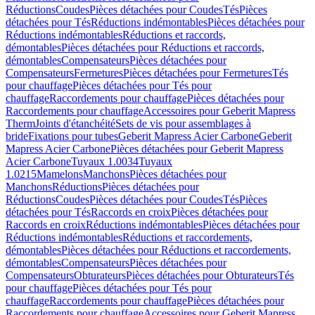
Réductions
Coudes
Pièces détachées pour Coudes
Tés
Pièces
détachées pour Tés
Réductions indémontables
Pièces détachées pour
Réductions indémontables
Réductions et raccords,
démontables
Pièces détachées pour Réductions et raccords,
démontables
Compensateurs
Pièces détachées pour
Compensateurs
Fermetures
Pièces détachées pour Fermetures
Tés
pour chauffage
Pièces détachées pour Tés pour
chauffage
Raccordements pour chauffage
Pièces détachées pour
Raccordements pour chauffage
Accessoires pour Geberit Mapress
Therm
Joints d'étanchéité
Sets de vis pour assemblages à
bride
Fixations pour tubes
Geberit Mapress Acier Carbone
Geberit
Mapress Acier Carbone
Pièces détachées pour Geberit Mapress
Acier Carbone
Tuyaux 1.0034
Tuyaux
1.0215
Mamelons
Manchons
Pièces détachées pour
Manchons
Réductions
Pièces détachées pour
Réductions
Coudes
Pièces détachées pour Coudes
Tés
Pièces
détachées pour Tés
Raccords en croix
Pièces détachées pour
Raccords en croix
Réductions indémontables
Pièces détachées pour
Réductions indémontables
Réductions et raccordements,
démontables
Pièces détachées pour Réductions et raccordements,
démontables
Compensateurs
Pièces détachées pour
Compensateurs
Obturateurs
Pièces détachées pour Obturateurs
Tés
pour chauffage
Pièces détachées pour Tés pour
chauffage
Raccordements pour chauffage
Pièces détachées pour
Raccordements pour chauffage
Accessoires pour Geberit Mapress