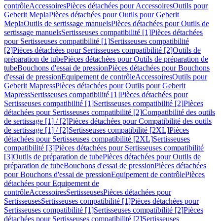
contrôle
Accessoires
Pièces détachées pour Accessoires
Outils pour
Geberit Mepla
Pièces détachées pour Outils pour Geberit
Mepla
Outils de sertissage manuels
Pièces détachées pour Outils de
sertissage manuels
Sertisseuses compatibilité [1]
Pièces détachées
pour Sertisseuses compatibilité [1]
Sertisseuses compatibilité
[2]
Pièces détachées pour Sertisseuses compatibilité [2]
Outils de
préparation de tube
Pièces détachées pour Outils de préparation de
tube
Bouchons d'essai de pression
Pièces détachées pour Bouchons
d'essai de pression
Equipement de contrôle
Accessoires
Outils pour
Geberit Mapress
Pièces détachées pour Outils pour Geberit
Mapress
Sertisseuses compatibilité [1]
Pièces détachées pour
Sertisseuses compatibilité [1]
Sertisseuses compatibilité [2]
Pièces
détachées pour Sertisseuses compatibilité [2]
Compatibilité des outils
de sertissage [1] / [2]
Pièces détachées pour Compatibilité des outils
de sertissage [1] / [2]
Sertisseuses compatibilité [2XL]
Pièces
détachées pour Sertisseuses compatibilité [2XL]
Sertisseuses
compatibilité [3]
Pièces détachées pour Sertisseuses compatibilité
[3]
Outils de préparation de tube
Pièces détachées pour Outils de
préparation de tube
Bouchons d'essai de pression
Pièces détachées
pour Bouchons d'essai de pression
Equipement de contrôle
Pièces
détachées pour Equipement de
contrôle
Accessoires
Sertisseuses
Pièces détachées pour
Sertisseuses
Sertisseuses compatibilité [1]
Pièces détachées pour
Sertisseuses compatibilité [1]
Sertisseuses compatibilité [2]
Pièces
détachées pour Sertisseuses compatibilité [2]
Sertisseuses