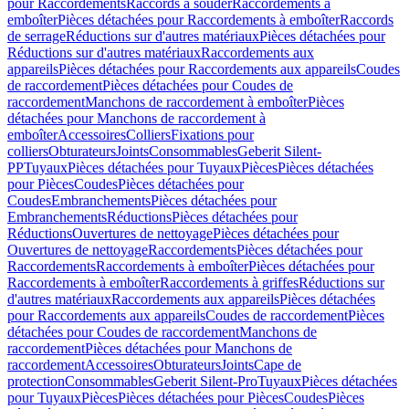
pour Raccordements
Raccords à souder
Raccordements à
emboîter
Pièces détachées pour Raccordements à emboîter
Raccords
de serrage
Réductions sur d'autres matériaux
Pièces détachées pour
Réductions sur d'autres matériaux
Raccordements aux
appareils
Pièces détachées pour Raccordements aux appareils
Coudes
de raccordement
Pièces détachées pour Coudes de
raccordement
Manchons de raccordement à emboîter
Pièces
détachées pour Manchons de raccordement à
emboîter
Accessoires
Colliers
Fixations pour
colliers
Obturateurs
Joints
Consommables
Geberit Silent-
PP
Tuyaux
Pièces détachées pour Tuyaux
Pièces
Pièces détachées
pour Pièces
Coudes
Pièces détachées pour
Coudes
Embranchements
Pièces détachées pour
Embranchements
Réductions
Pièces détachées pour
Réductions
Ouvertures de nettoyage
Pièces détachées pour
Ouvertures de nettoyage
Raccordements
Pièces détachées pour
Raccordements
Raccordements à emboîter
Pièces détachées pour
Raccordements à emboîter
Raccordements à griffes
Réductions sur
d'autres matériaux
Raccordements aux appareils
Pièces détachées
pour Raccordements aux appareils
Coudes de raccordement
Pièces
détachées pour Coudes de raccordement
Manchons de
raccordement
Pièces détachées pour Manchons de
raccordement
Accessoires
Obturateurs
Joints
Cape de
protection
Consommables
Geberit Silent-Pro
Tuyaux
Pièces détachées
pour Tuyaux
Pièces
Pièces détachées pour Pièces
Coudes
Pièces