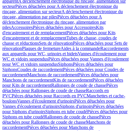
apparent
A déclenchement électronique du rinçage, alimentation sur
secteur
Pièces détachées pour A déclenchement électronique du
rinçage, alimentation sur secteur
A déclenchement électronique du
rinçage, alimentation par piles
Pièces détachées pour A
déclenchement électronique du rinçage, alimentation par
piles
Accessoires
Pièces détachées pour Accessoires
Kits
d'encastrement et de remplacement
Pièces détachées pour Kits
d'encastrement et de remplacement
Tubes de chasse, coudes de
chasse et réductions
Sets de rénovation
Pièces détachées pour Sets de
rénovation
Plaques de fermeture
Aides à la commande
Raccordements
aux appareils pour WC, urinoirs et bidets
Vannes d'écoulement pour
WC et vidoirs suspendus
Pièces détachées pour Vannes d'écoulement
pour WC et vidoirs suspendus
Siphons
Pièces détachées pour
Siphons
Coudes de raccordement
Pièces détachées pour Coudes de
raccordement
Manchons de raccordement
Pièces détachées pour
Manchons de raccordement
Kits de raccordement
Pièces détachées
pour Kits de raccordement
Rallonges de coude de chasse
Pièces
détachées pour Rallonges de coude de chasse
Raccords en
PVC
Pièces détachées pour Raccords en PVC
Manchettes et cache-
boulons
Vannes d'écoulement d'urinoirs
Pièces détachées pour
Vannes d'écoulement d'urinoirs
Siphons d'urinoirs
Pièces détachées
pour Siphons d'urinoirs
Siphons en tube coudé
Pièces détachées pour
Siphons en tube coudé
Rallonges de coude de chasse
Pièces
détachées pour Rallonges de coude de chasse
Manchons de
raccordement
Pièces détachées pour Manchons de