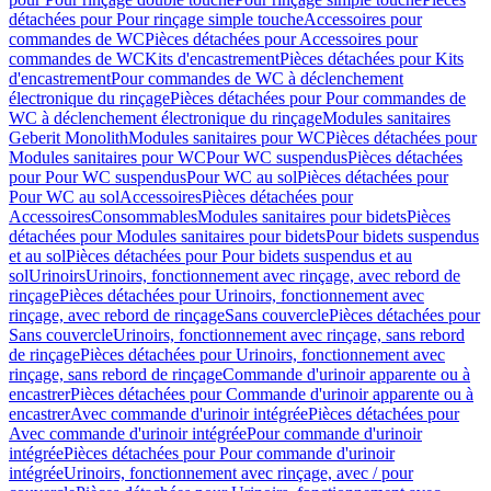
détachées pour Pour rinçage simple touche
Accessoires pour
commandes de WC
Pièces détachées pour Accessoires pour
commandes de WC
Kits d'encastrement
Pièces détachées pour Kits
d'encastrement
Pour commandes de WC à déclenchement
électronique du rinçage
Pièces détachées pour Pour commandes de
WC à déclenchement électronique du rinçage
Modules sanitaires
Geberit Monolith
Modules sanitaires pour WC
Pièces détachées pour
Modules sanitaires pour WC
Pour WC suspendus
Pièces détachées
pour Pour WC suspendus
Pour WC au sol
Pièces détachées pour
Pour WC au sol
Accessoires
Pièces détachées pour
Accessoires
Consommables
Modules sanitaires pour bidets
Pièces
détachées pour Modules sanitaires pour bidets
Pour bidets suspendus
et au sol
Pièces détachées pour Pour bidets suspendus et au
sol
Urinoirs
Urinoirs, fonctionnement avec rinçage, avec rebord de
rinçage
Pièces détachées pour Urinoirs, fonctionnement avec
rinçage, avec rebord de rinçage
Sans couvercle
Pièces détachées pour
Sans couvercle
Urinoirs, fonctionnement avec rinçage, sans rebord
de rinçage
Pièces détachées pour Urinoirs, fonctionnement avec
rinçage, sans rebord de rinçage
Commande d'urinoir apparente ou à
encastrer
Pièces détachées pour Commande d'urinoir apparente ou à
encastrer
Avec commande d'urinoir intégrée
Pièces détachées pour
Avec commande d'urinoir intégrée
Pour commande d'urinoir
intégrée
Pièces détachées pour Pour commande d'urinoir
intégrée
Urinoirs, fonctionnement avec rinçage, avec / pour