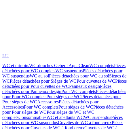
LU
WC et urinoirs
WC-douches Geberit AquaClean
WC complets
Pièces
détachées pour WC complets
WC suspendus
Pièces détachées pour
WC suspendus
WC au sol
Pièces détachées pour WC au sol
Sièges de
WC
Pièces détachées pour Sièges de WC
Pour cuvettes de WC
Pièces
détachées pour Pour cuvettes de WC
Panneaux design
Pièces
détachées pour Panneaux design
Pour WC complets
Pièces détachées
pour Pour WC complets
Pour sièges de WC
Pièces détachées pour
Pour sièges de WC
Accessoires
Pièces détachées pour
Accessoires
Pour WC complets
Pour sièges de WC
Pièces détachées
pour Pour sièges de WC
Pour sièges de WC et WC
complets
Consommables
WC et abattants WC
WC suspendus
Pièces
détachées pour WC suspendus
Cuvettes de WC à fond creux
Pièces
détachées pour Cuvettes de WC à fond creux
Cuvettes de WC à