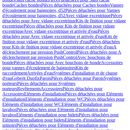
bonde
Caches bondes
Pièces détachées pour Caches bondes
Vannes
d'écoulement pour baignoires, d52
Pièces détachées pour Vannes
d'écoulement pour baignoires, d52
Avec vidage excentrique
Pièces
détachées pour Avec vidage excentrique
Kits de finition pour vidage
excentrique
Pièces détachées pour Kits de finition pour vidage
excentrique
Avec vidage excentrique et arrivée d'eau
Pièces
détachées pour Avec vidage excentrique et arrivée d'eau
Kits de
finition pour vidage excentrique et arrivée d'eau
Pièces détachées
pour Kits de finition pour vidage excentrique et arrivée d'eau
A
déclenchement par pression PushControl
Pièces détachées pour A
déclenchement par pression PushControl
Avec bouchons de
bonde
Pièces détachées pour Avec bouchons de bonde
Accessoires
pour vannes d'écoulement de baignoires
Kits de
raccordement
Arrivées d'eau
Systèmes d'installation et de chasse
d'eau
Geberit Duofix
Parois
Pièces détachées pour Parois
Systèmes
porteurs
Pièces détachées pour Systèmes
porteurs
Revêtements
Accessoires
Pièces détachées pour
Accessoires
Eléments d'installation
Pièces détachées pour Eléments
d'installation
Eléments d'installation pour WC
Pièces détachées pour
Eléments d'installation pour WC
Eléments d'installation pour
lavabos
Pièces détachées pour Eléments d'installation pour
lavabos
Eléments d'installation pour bidets
Pièces détachées pour
Eléments d'installation pour bidets
Eléments d'installation pour
urinoirs
Pièces détachées pour Eléments d'installation pour