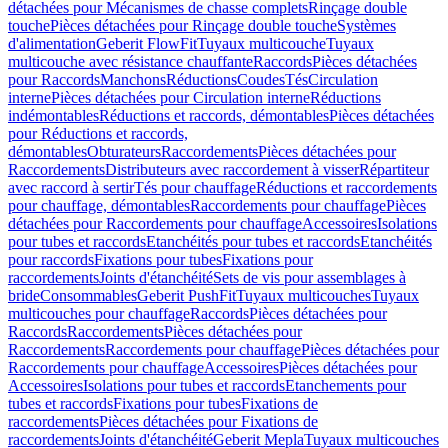
détachées pour Mécanismes de chasse complets
Rinçage double
touche
Pièces détachées pour Rinçage double touche
Systèmes
d'alimentation
Geberit FlowFit
Tuyaux multicouche
Tuyaux
multicouche avec résistance chauffante
Raccords
Pièces détachées
pour Raccords
Manchons
Réductions
Coudes
Tés
Circulation
interne
Pièces détachées pour Circulation interne
Réductions
indémontables
Réductions et raccords, démontables
Pièces détachées
pour Réductions et raccords,
démontables
Obturateurs
Raccordements
Pièces détachées pour
Raccordements
Distributeurs avec raccordement à visser
Répartiteur
avec raccord à sertir
Tés pour chauffage
Réductions et raccordements
pour chauffage, démontables
Raccordements pour chauffage
Pièces
détachées pour Raccordements pour chauffage
Accessoires
Isolations
pour tubes et raccords
Etanchéités pour tubes et raccords
Etanchéités
pour raccords
Fixations pour tubes
Fixations pour
raccordements
Joints d'étanchéité
Sets de vis pour assemblages à
bride
Consommables
Geberit PushFit
Tuyaux multicouches
Tuyaux
multicouches pour chauffage
Raccords
Pièces détachées pour
Raccords
Raccordements
Pièces détachées pour
Raccordements
Raccordements pour chauffage
Pièces détachées pour
Raccordements pour chauffage
Accessoires
Pièces détachées pour
Accessoires
Isolations pour tubes et raccords
Etanchements pour
tubes et raccords
Fixations pour tubes
Fixations de
raccordements
Pièces détachées pour Fixations de
raccordements
Joints d'étanchéité
Geberit Mepla
Tuyaux multicouches