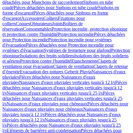
détachées pour Manchons de raccordement
Siphons en tube
coudé
Pièces détachées pour Siphons en tube coudé
Siphons en
forme d'escargot
Pièces détachées pour Siphons en forme
d'escargot
Accessoires
Colliers
Fixations pour
colliers
Coques
Obturateurs
Joints
Boîtiers de
réservation
Consommables
Protection incendie, protection phonique
et protection contre l'humidité
Protection incendie
Pièces détachées
pour Protection incendie
Protection incendie pour systèmes
d'évacuation
Pièces détachées pour Protection incendie pour
systèmes d'évacuation
Systèmes de fermeture pour plafond
Protection
phonique
Isolations des bruits solidiens
Isolations des bruits solidiens
et aériens
Protection contre l'humidité
Etanchements
Clapets de
ventilation pour évacuation
Clapets de ventilation
Clapets de retenue
d’énergie
Evacuation des toitures Geberit Pluvia
Naissances d'eaux
pluviales
Pièces détachées pour Naissances d'eaux
pluviales
Naissances d'eaux pluviales verticales jusqu'à 12 l/s
Pièces
détachées pour Naissances d'eaux pluviales verticales jusqu'à 12
l/s
Naissances d'eaux pluviales verticales jusqu'à 25 l/s
Pièces
détachées pour Naissances d'eaux pluviales verticales jusqu'à 25
l/s
Naissances d'eaux pluviales pour chéneaux
Pièces détachées pour
Naissances d'eaux pluviales pour chéneaux
Naissances d'eaux
pluviales jusqu'à 12 l/s
Pièces détachées pour Naissances d'eaux
pluviales jusqu'à 12 l/s
Naissances d'eaux pluviales jusqu'à 25
l/s
Pièces détachées pour Naissances d'eaux pluviales jusqu'à 25
l/s
Eléments de barrières anti-condensation
Pièces détachées pour