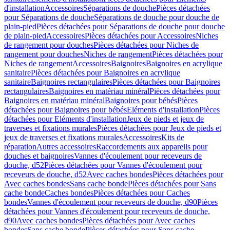
d'installation
Accessoires
Séparations de douche
Pièces détachées
pour Séparations de douche
Séparations de douche pour douche de
plain-pied
Pièces détachées pour Séparations de douche pour douche
de plain-pied
Accessoires
Pièces détachées pour Accessoires
Niches
de rangement pour douches
Pièces détachées pour Niches de
rangement pour douches
Niches de rangement
Pièces détachées pour
Niches de rangement
Accessoires
Baignoires
Baignoires en acrylique
sanitaire
Pièces détachées pour Baignoires en acrylique
sanitaire
Baignoires rectangulaires
Pièces détachées pour Baignoires
rectangulaires
Baignoires en matériau minéral
Pièces détachées pour
Baignoires en matériau minéral
Baignoires pour bébés
Pièces
détachées pour Baignoires pour bébés
Eléments d'installation
Pièces
détachées pour Eléments d'installation
Jeux de pieds et jeux de
traverses et fixations murales
Pièces détachées pour Jeux de pieds et
jeux de traverses et fixations murales
Accessoires
Kits de
réparation
Autres accessoires
Raccordements aux appareils pour
douches et baignoires
Vannes d'écoulement pour receveurs de
douche, d52
Pièces détachées pour Vannes d'écoulement pour
receveurs de douche, d52
Avec caches bondes
Pièces détachées pour
Avec caches bondes
Sans cache bonde
Pièces détachées pour Sans
cache bonde
Caches bondes
Pièces détachées pour Caches
bondes
Vannes d'écoulement pour receveurs de douche, d90
Pièces
détachées pour Vannes d'écoulement pour receveurs de douche,
d90
Avec caches bondes
Pièces détachées pour Avec caches
bondes
Sans cache bonde
Pièces détachées pour Sans cache