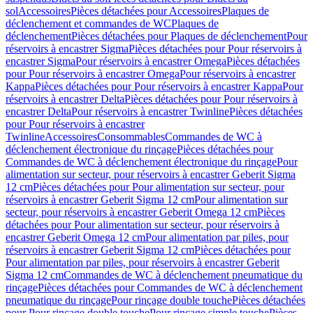
sol
Accessoires
Pièces détachées pour Accessoires
Plaques de
déclenchement et commandes de WC
Plaques de
déclenchement
Pièces détachées pour Plaques de déclenchement
Pour
réservoirs à encastrer Sigma
Pièces détachées pour Pour réservoirs à
encastrer Sigma
Pour réservoirs à encastrer Omega
Pièces détachées
pour Pour réservoirs à encastrer Omega
Pour réservoirs à encastrer
Kappa
Pièces détachées pour Pour réservoirs à encastrer Kappa
Pour
réservoirs à encastrer Delta
Pièces détachées pour Pour réservoirs à
encastrer Delta
Pour réservoirs à encastrer Twinline
Pièces détachées
pour Pour réservoirs à encastrer
Twinline
Accessoires
Consommables
Commandes de WC à
déclenchement électronique du rinçage
Pièces détachées pour
Commandes de WC à déclenchement électronique du rinçage
Pour
alimentation sur secteur, pour réservoirs à encastrer Geberit Sigma
12 cm
Pièces détachées pour Pour alimentation sur secteur, pour
réservoirs à encastrer Geberit Sigma 12 cm
Pour alimentation sur
secteur, pour réservoirs à encastrer Geberit Omega 12 cm
Pièces
détachées pour Pour alimentation sur secteur, pour réservoirs à
encastrer Geberit Omega 12 cm
Pour alimentation par piles, pour
réservoirs à encastrer Geberit Sigma 12 cm
Pièces détachées pour
Pour alimentation par piles, pour réservoirs à encastrer Geberit
Sigma 12 cm
Commandes de WC à déclenchement pneumatique du
rinçage
Pièces détachées pour Commandes de WC à déclenchement
pneumatique du rinçage
Pour rinçage double touche
Pièces détachées
pour Pour rinçage double touche
Pour rinçage simple touche
Pièces