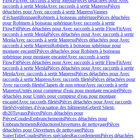
FlowFit
Avec raccords à sertir Mepla
Pièces détachées pour Avec
raccords à sertir Mepla
Avec raccords à sertir Mapress
Pièces
détachées pour Avec raccords à sertir Mapress
Vannes
d’échantillonnage
Robinets à boisseau sphérique
Pièces détachées
pour Robinets à boisseau sphérique
Avec raccords à sertir
FlowFit
Pièces détachées pour Avec raccords à sertir FlowFit
Avec
raccords à sertir Mepla
Pièces détachées pour Avec raccords à sertir
Mepla
Avec raccords à sertir Mapress
Pièces détachées pour Avec
raccords à sertir Mapress
Robinets à boisseau sphérique pour
montage encastré
Pièces détachées pour Robinets à boisseau
sphérique pour montage encastré
Avec raccords à sertir
FlowFit
Pièces détachées pour Avec raccords à sertir FlowFit
Avec
raccords à sertir Mepla
Pièces détachées pour Avec raccords à sertir
Mepla
Avec raccords à sertir Mapress
Pièces détachées pour Avec
raccords à sertir Mapress
Avec raccords filetés
Pièces détachées pour
Avec raccords filetés
Clapets de non retour
Avec raccords à sertir
Mapress
Unités pour compteur d'eau pour montage encastré
Pièces
détachées pour Unités pour compteur d'eau pour montage
encastré
Avec raccords filetés
Pièces détachées pour Avec raccords
filetés
Systèmes d'évacuation des bâtiments
Geberit Silent-
db20
Tuyaux
Pièces
Pièces détachées pour
Pièces
Coudes
Embranchements
Pièces détachées pour
Embranchements
Réductions
Ouvertures de nettoyage
Pièces
détachées pour Ouvertures de nettoyage
Pièces
SuperTube
Coudes
Pièces spéciales
Raccordements
Pièces détachées