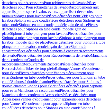
détachées pour Accessoires
Pour robinetteries de lavabo
Pièces
détachées pour Pour robinetteries de lavabo
Raccordements aux
appareils pour espace lavabo, éviers, appareils et déversoirs
muraux
Vidages pour lavabos
Pièces détachées pour Vidages pour
lavabos
Siphons en tube coudé
Pièces détachées pour Siphons en
tube coudé
Siphons en tube coudé, modèle gain de place
Pièces
détachées pour Siphons en tube coudé, modèle gain de
place
Siphons à tube plongeur pour lavabos
Pièces détachées pour
Siphons à tube plongeur pour lavabos
Siphons à tube plongeur pour
lavabos, modèle gain de place
Pièces détachées pour Siphons à tube
plongeur pour lavabos, modèle gain de place
Siphons à
encastrer
Pièces détachées pour Siphons à encastrer
Raccordements
de lavabo
Pièces détachées pour Raccordements de lavabo
Manchons
de raccordement
Coudes de
raccordement
Recouvrements
Raccords
Pièces détachées pour
Raccords
Joints
Tubes de trop-plein
Rallonges
Vannes d'écoulement
pour éviers
Pièces détachées pour Vannes d'écoulement pour
éviers
Siphons en tube coudé
Pièces détachées pour Siphons en tube
coudé
Siphons à double chambre
Pièces détachées pour Siphons à
double chambre
Siphons pour évier
Pièces détachées pour Siphons
pour évier
Manchons de raccordement
Pièces détachées pour
Manchons de raccordement
Accessoires
Pièces détachées pour
Accessoires
Vannes d'écoulement pour appareils
Pièces détachées
pour Vannes d'écoulement pour appareils
Siphons en tube
coudé
Pièces détachées pour Siphons en tube coudé
Siphons à