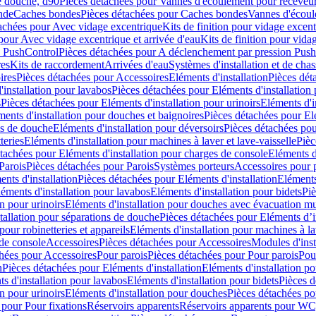
e douche, d90
Pièces détachées pour Vannes d'écoulement pour receveu
nde
Caches bondes
Pièces détachées pour Caches bondes
Vannes d'écoul
achées pour Avec vidage excentrique
Kits de finition pour vidage excen
pour Avec vidage excentrique et arrivée d'eau
Kits de finition pour vida
n PushControl
Pièces détachées pour A déclenchement par pression Pus
res
Kits de raccordement
Arrivées d'eau
Systèmes d'installation et de chas
ires
Pièces détachées pour Accessoires
Eléments d'installation
Pièces dét
'installation pour lavabos
Pièces détachées pour Eléments d'installation
s
Pièces détachées pour Eléments d'installation pour urinoirs
Eléments d'i
ments d'installation pour douches et baignoires
Pièces détachées pour Elé
ns de douche
Eléments d'installation pour déversoirs
Pièces détachées pou
teries
Eléments d'installation pour machines à laver et lave-vaisselle
Pièc
tachées pour Eléments d'installation pour charges de console
Eléments d'
Parois
Pièces détachées pour Parois
Systèmes porteurs
Accessoires pour p
nts d'installation
Pièces détachées pour Eléments d'installation
Eléments
éments d'installation pour lavabos
Eléments d'installation pour bidets
Piè
n pour urinoirs
Eléments d'installation pour douches avec évacuation m
tallation pour séparations de douche
Pièces détachées pour Eléments d’i
pour robinetteries et appareils
Eléments d'installation pour machines à lav
 de console
Accessoires
Pièces détachées pour Accessoires
Modules d'inst
hées pour Accessoires
Pour parois
Pièces détachées pour Pour parois
Pou
n
Pièces détachées pour Eléments d'installation
Eléments d'installation 
s d'installation pour lavabos
Eléments d'installation pour bidets
Pièces d
n pour urinoirs
Eléments d'installation pour douches
Pièces détachées po
 pour Pour fixations
Réservoirs apparents
Réservoirs apparents pour WC,