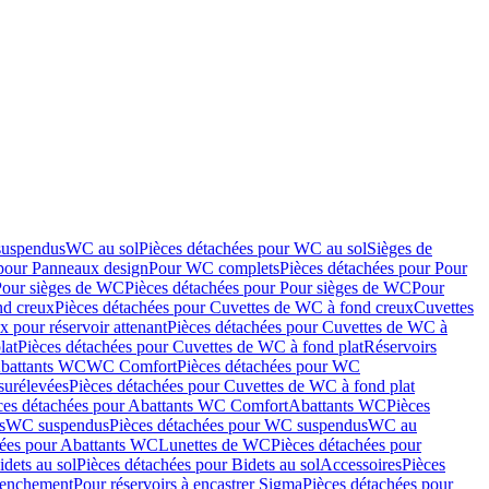
suspendus
WC au sol
Pièces détachées pour WC au sol
Sièges de
 pour Panneaux design
Pour WC complets
Pièces détachées pour Pour
Pour sièges de WC
Pièces détachées pour Pour sièges de WC
Pour
nd creux
Pièces détachées pour Cuvettes de WC à fond creux
Cuvettes
 pour réservoir attenant
Pièces détachées pour Cuvettes de WC à
lat
Pièces détachées pour Cuvettes de WC à fond plat
Réservoirs
Abattants WC
WC Comfort
Pièces détachées pour WC
surélevées
Pièces détachées pour Cuvettes de WC à fond plat
ces détachées pour Abattants WC Comfort
Abattants WC
Pièces
s
WC suspendus
Pièces détachées pour WC suspendus
WC au
hées pour Abattants WC
Lunettes de WC
Pièces détachées pour
idets au sol
Pièces détachées pour Bidets au sol
Accessoires
Pièces
clenchement
Pour réservoirs à encastrer Sigma
Pièces détachées pour