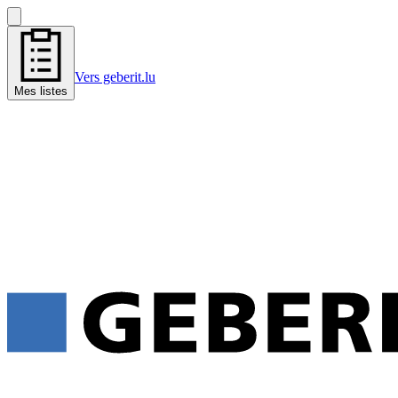
Vers geberit.lu
Mes listes