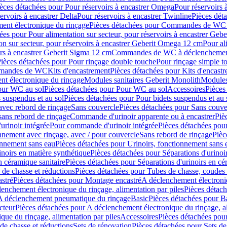
èces détachées pour Pour réservoirs à encastrer Omega
Pour réservoirs 
ervoirs à encastrer Delta
Pour réservoirs à encastrer Twinline
Pièces déta
t électronique du rinçage
Pièces détachées pour Commandes de WC à
ées pour Pour alimentation sur secteur, pour réservoirs à encastrer Geb
on sur secteur, pour réservoirs à encastrer Geberit Omega 12 cm
Pour al
irs à encastrer Geberit Sigma 12 cm
Commandes de WC à déclenchement
ièces détachées pour Pour rinçage double touche
Pour rinçage simple t
ommandes de WC
Kits d'encastrement
Pièces détachées pour Kits d'encast
t électronique du rinçage
Modules sanitaires Geberit Monolith
Modules
our WC au sol
Pièces détachées pour Pour WC au sol
Accessoires
Pièces
 suspendus et au sol
Pièces détachées pour Pour bidets suspendus et au 
avec rebord de rinçage
Sans couvercle
Pièces détachées pour Sans couve
sans rebord de rinçage
Commande d'urinoir apparente ou à encastrer
Piè
rinoir intégrée
Pour commande d'urinoir intégrée
Pièces détachées pou
nnement avec rinçage, avec / pour couvercle
Sans rebord de rinçage
Pièc
onnement sans eau
Pièces détachées pour Urinoirs, fonctionnement sans 
inoirs en matière synthétique
Pièces détachées pour Séparations d'urinoi
n céramique sanitaire
Pièces détachées pour Séparations d'urinoirs en cé
 de chasse et réductions
Pièces détachées pour Tubes de chasse, coudes 
stré
Pièces détachées pour Montage encastré
A déclenchement électroniq
enchement électronique du rinçage, alimentation par piles
Pièces détach
 A déclenchement pneumatique du rinçage
Basic
Pièces détachées pour B
cteur
Pièces détachées pour A déclenchement électronique du rinçage, al
que du rinçage, alimentation par piles
Accessoires
Pièces détachées pou
de chasse et réductions
Sets de rénovation
Pièces détachées pour Sets de