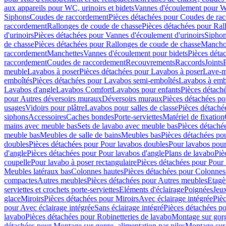
aux appareils pour WC, urinoirs et bidets
Vannes d'écoulement pour W
Siphons
Coudes de raccordement
Pièces détachées pour Coudes de ra
raccordement
Rallonges de coude de chasse
Pièces détachées pour Ral
d'urinoirs
Pièces détachées pour Vannes d'écoulement d'urinoirs
Siphon
de chasse
Pièces détachées pour Rallonges de coude de chasse
Mancho
raccordement
Manchettes
Vannes d'écoulement pour bidets
Pièces déta
raccordement
Coudes de raccordement
Recouvrements
Raccords
Joints
meuble
Lavabos à poser
Pièces détachées pour Lavabos à poser
Lave-m
emboîtés
Pièces détachées pour Lavabos semi-emboîtés
Lavabos à emb
Lavabos d'angle
Lavabos Comfort
Lavabos pour enfants
Pièces détach
pour Autres déversoirs muraux
Déversoirs muraux
Pièces détachées p
usages
Vidoirs pour plâtre
Lavabos pour salles de classe
Pièces détaché
siphons
Accessoires
Caches bondes
Porte-serviettes
Matériel de fixation
mains avec meuble bas
Sets de lavabo avec meuble bas
Pièces détaché
meuble bas
Meubles de salle de bains
Meubles bas
Pièces détachées po
doubles
Pièces détachées pour Pour lavabos doubles
Pour lavabos pou
d'angle
Pièces détachées pour Pour lavabos d'angle
Plans de lavabo
Piè
coupelle
Pour lavabo à poser rectangulaire
Pièces détachées pour Pour 
Meubles latéraux bas
Colonnes hautes
Pièces détachées pour Colonnes
compactes
Autres meubles
Pièces détachées pour Autres meubles
Etagè
serviettes et crochets porte-serviettes
Eléments d'éclairage
Poignées
Jeu
glace
Miroirs
Pièces détachées pour Miroirs
Avec éclairage intégrée
Pièc
pour Avec éclairage intégrée
Sans éclairage intégré
Pièces détachées po
lavabo
Pièces détachées pour Robinetteries de lavabo
Montage sur gorg
détachées pour Montage sur gorge, alimentation par piles
Montage sur 