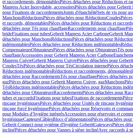
et raccordements, démontables
Pièces détachées pour Réductions et r
Mapress Acier Inoxydable, accessoires
Pièces détachées pour Geberit 
pour Fixations de raccordements
Joints d'étanchéité
Sets de vis pour a
Manchons
Réductions
Pièces détachées pour Réductions
Coudes
Pièces
et raccords, démontables
Pièces détachées pour Réductions et raccord
détachées pour Tés pour chauffage
Raccordements pour chauffage
Piè
bride
Fixations pour tubes
Geberit Mapress Acier Carbone
Geberit Map
détachées pour Manchons
Réductions
Pièces détachées pour Réductio
indémontables
Pièces détachées pour Réductions indémontables
Réduct
Compensateurs
Obturateurs
Pièces détachées pour Obturateurs
Tés pou
chauffage
Accessoires pour Geberit Mapress Acier Carbone
Etanchemen
Mapress Cuivre
Geberit Mapress Cuivre
Pièces détachées pour Geberi
Coudes
Tés
Pièces détachées pour Tés
Circulation interne
Pièces détach
Réductions indémontables
Réductions et raccordements, démontables
détachées pour Raccordements
Tés pour chauffage
Pièces détachées p
gaz
Pièces détachées pour Geberit Mapress Cuivre, gaz
Manchons
Pièc
Tés
Réductions indémontables
Pièces détachées pour Réductions indé
détachées pour Obturateurs
Raccordements
Pièces détachées pour Rac
tubes et raccords
Fixations pour tubes
Fixations de raccordements
Pièce
rinçage hygiéniques
Pièces détachées pour Unités de rinçage hygiéniq
rinçage forcé hygiénique
Pièces détachées pour Réservoirs et comman
pour Modules d’hygiène intégrés
Accessoires pour réservoirs et com
hygiénique
Capteurs
Câbles
Blocs d’alimentation
Pièces détachées pour
Geberit Connect pour système d'hygiène Geberit
Gateways
Pièces dét
incliné
Pièces détachées pour Vannes à siège incliné
Avec raccords à se