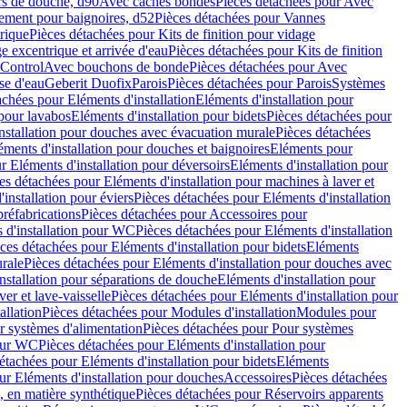
rs de douche, d90
Avec caches bondes
Pièces détachées pour Avec
ement pour baignoires, d52
Pièces détachées pour Vannes
trique
Pièces détachées pour Kits de finition pour vidage
ge excentrique et arrivée d'eau
Pièces détachées pour Kits de finition
hControl
Avec bouchons de bonde
Pièces détachées pour Avec
se d'eau
Geberit Duofix
Parois
Pièces détachées pour Parois
Systèmes
achées pour Eléments d'installation
Eléments d'installation pour
 pour lavabos
Eléments d'installation pour bidets
Pièces détachées pour
nstallation pour douches avec évacuation murale
Pièces détachées
ments d'installation pour douches et baignoires
Eléments pour
r Eléments d'installation pour déversoirs
Eléments d'installation pour
es détachées pour Eléments d'installation pour machines à laver et
installation pour éviers
Pièces détachées pour Eléments d'installation
réfabrications
Pièces détachées pour Accessoires pour
 d'installation pour WC
Pièces détachées pour Eléments d'installation
ces détachées pour Eléments d'installation pour bidets
Eléments
urale
Pièces détachées pour Eléments d'installation pour douches avec
nstallation pour séparations de douche
Eléments d'installation pour
er et lave-vaisselle
Pièces détachées pour Eléments d'installation pour
allation
Pièces détachées pour Modules d'installation
Modules pour
r systèmes d'alimentation
Pièces détachées pour Pour systèmes
pour WC
Pièces détachées pour Eléments d'installation pour
étachées pour Eléments d'installation pour bidets
Eléments
ur Eléments d'installation pour douches
Accessoires
Pièces détachées
 en matière synthétique
Pièces détachées pour Réservoirs apparents