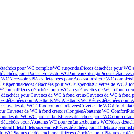
détachées pour WC complets
WC suspendus
Pièces détachées pour WC 
détachées pour Pour cuvettes de WC
Panneaux design
Pièces détachées
de WC
Accessoires
Pièces détachées pour Accessoires
Pour WC complets
 suspendus
Pièces détachées pour WC suspendus
Cuvettes de WC à fo
WC au sol
Pièces détachées pour WC au sol
Cuvettes de WC à fond creux
s détachées pour Cuvettes de WC à fond creux
Cuvettes de WC à fond p
ces détachées pour Abattants WC
Abattants WC
Pièces détachées pour 
ur Cuvettes de WC à fond creux surélevées
Cuvettes de WC à fond plat 
our Cuvettes de WC à fond creux rallongées
Abattants WC Comfort
Piè
Lunettes de WC
WC pour enfants
Pièces détachées pour WC pour enfant
 détachées pour Abattants WC pour enfants
Abattants WC
Pièces détac
ixation
Bidets
Bidets suspendus
Pièces détachées pour Bidets suspendus
B
 de WC
Plaques de déclenchement
Pièces détachées pour Plaques de dé