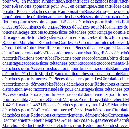
pour WC, en matière synthétique
Attenant
Pièces détachées pour Atten
pour Réservoirs apparents pour WC, en céramique
Attenant
Pièces dét
position
Pièces détachées pour Haute position
Basse et moyenne positi
modérateurs de débit
Mécanismes de chasse
Réservoirs à encastrer
Tube
flotteurs pour réservoirs apparents
Pièces détachées pour Robinets flott
encastrer
Mécanismes de chasse
Pièces détachées pour Mécanismes de
touche
Rinçage double touche
Pièces détachées pour Rinçage double 
Rinçage double touche
Systèmes d'alimentation
Geberit FlowFit
Tuyaux
Raccords
Manchons
Réductions
Coudes
Tés
Circulation interne
Pièces d
démontables
Obturateurs
Raccordements
Pièces détachées pour Racco
chauffage, démontables
Raccordements pour chauffage
Pièces détaché
raccords
Fixations pour tubes
Fixations pour raccordements
Joints d'éta
chauffage
Raccords
Pièces détachées pour Raccords
Raccordements
Piè
détachées pour Accessoires
Isolations pour tubes et raccords
Etanchemen
d'étanchéité
Geberit Mepla
Tuyaux multicouches pour eau potable
Racc
détachées pour Équerres
Tés
Pièces détachées pour Tés
Circulation int
raccordements, démontables
Pièces détachées pour Réductions et rac
distribution avec raccord fileté
Tés pour chauffage
Pièces détachées po
Accessoires
Isolations pour tubes et raccords
Etanchements pour tubes 
pour assemblages à bride
Geberit Mapress Acier Inoxydable
Geberit M
1.4401
Tuyaux 1.4521
Pièces détachées pour Tuyaux 1.4521
Mamelon
détachées pour Tés
Circulation interne
Pièces détachées pour Circulati
détachées pour Réductions et raccordements, démontables
Compensat
Raccordements
Geberit Mapress Acier Inoxydable, gaz
Pièces détaché
Manchons
Réductions
Pièces détachées pour Réductions
Coudes
Pièces