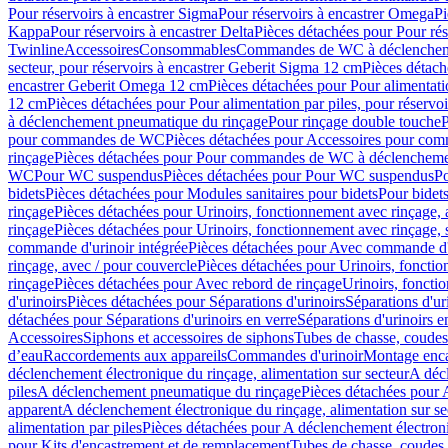
Pour réservoirs à encastrer Sigma
Pour réservoirs à encastrer Omega
Pi
Kappa
Pour réservoirs à encastrer Delta
Pièces détachées pour Pour rés
Twinline
Accessoires
Consommables
Commandes de WC à déclenchemen
secteur, pour réservoirs à encastrer Geberit Sigma 12 cm
Pièces détach
encastrer Geberit Omega 12 cm
Pièces détachées pour Pour alimentati
12 cm
Pièces détachées pour Pour alimentation par piles, pour réservo
à déclenchement pneumatique du rinçage
Pour rinçage double touche
P
pour commandes de WC
Pièces détachées pour Accessoires pour c
rinçage
Pièces détachées pour Pour commandes de WC à déclenchemen
WC
Pour WC suspendus
Pièces détachées pour Pour WC suspendus
P
bidets
Pièces détachées pour Modules sanitaires pour bidets
Pour bidets
rinçage
Pièces détachées pour Urinoirs, fonctionnement avec rinçage, 
rinçage
Pièces détachées pour Urinoirs, fonctionnement avec rinçage, 
commande d'urinoir intégrée
Pièces détachées pour Avec commande d'u
rinçage, avec / pour couvercle
Pièces détachées pour Urinoirs, fonctio
rinçage
Pièces détachées pour Avec rebord de rinçage
Urinoirs, foncti
d'urinoirs
Pièces détachées pour Séparations d'urinoirs
Séparations d'ur
détachées pour Séparations d'urinoirs en verre
Séparations d'urinoirs e
Accessoires
Siphons et accessoires de siphons
Tubes de chasse, coudes
d’eau
Raccordements aux appareils
Commandes d'urinoir
Montage enca
déclenchement électronique du rinçage, alimentation sur secteur
A décl
piles
A déclenchement pneumatique du rinçage
Pièces détachées pour
apparent
A déclenchement électronique du rinçage, alimentation sur se
alimentation par piles
Pièces détachées pour A déclenchement électroni
pour Kits d'encastrement et de remplacement
Tubes de chasse, coudes 