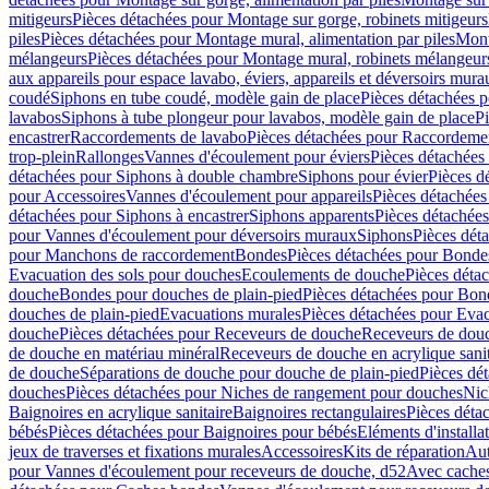
mitigeurs
Pièces détachées pour Montage sur gorge, robinets mitigeurs
piles
Pièces détachées pour Montage mural, alimentation par piles
Mont
mélangeurs
Pièces détachées pour Montage mural, robinets mélangeur
aux appareils pour espace lavabo, éviers, appareils et déversoirs mura
coudé
Siphons en tube coudé, modèle gain de place
Pièces détachées p
lavabos
Siphons à tube plongeur pour lavabos, modèle gain de place
P
encastrer
Raccordements de lavabo
Pièces détachées pour Raccordeme
trop-plein
Rallonges
Vannes d'écoulement pour éviers
Pièces détachées
détachées pour Siphons à double chambre
Siphons pour évier
Pièces d
pour Accessoires
Vannes d'écoulement pour appareils
Pièces détachées
détachées pour Siphons à encastrer
Siphons apparents
Pièces détachée
pour Vannes d'écoulement pour déversoirs muraux
Siphons
Pièces dét
pour Manchons de raccordement
Bondes
Pièces détachées pour Bonde
Evacuation des sols pour douches
Ecoulements de douche
Pièces déta
douche
Bondes pour douches de plain-pied
Pièces détachées pour Bon
douches de plain-pied
Evacuations murales
Pièces détachées pour Eva
douche
Pièces détachées pour Receveurs de douche
Receveurs de douch
de douche en matériau minéral
Receveurs de douche en acrylique sanit
de douche
Séparations de douche pour douche de plain-pied
Pièces dé
douches
Pièces détachées pour Niches de rangement pour douches
Nic
Baignoires en acrylique sanitaire
Baignoires rectangulaires
Pièces déta
bébés
Pièces détachées pour Baignoires pour bébés
Eléments d'installa
jeux de traverses et fixations murales
Accessoires
Kits de réparation
Aut
pour Vannes d'écoulement pour receveurs de douche, d52
Avec cache