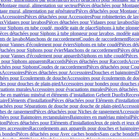
Montage mural, alimentation sur secteur
Pièces détachées pour Montage 
age mural, alimentation par générateur
Pièces détachées pour Montage m
s
Accessoires
Pièces détachées pour Accessoires
Pour robinetteries de la
ux
Vidages pour lavabos
Pièces détachées pour Vidages pour lavabos
Sip
our Siphons en tube coudé, modèle gain de place
Siphons à tube plonge
ièces détachées pour Siphons à tube plongeur pour lavabos, modèle gai
nts de lavabo
Manchons de raccordement
Coudes de raccordement
Reco
 pour Vannes d'écoulement pour éviers
Siphons en tube coudé
Pièces dé
étachées pour Siphons pour évier
Manchons de raccordement
Pièces dét
 pour Vannes d'écoulement pour appareils
Siphons en tube coudé
Pièces
s pour Siphons apparents
Raccords
Pièces détachées pour Raccords
Acces
achées pour Siphons
Coudes de raccordement
Pièces détachées pour Co
s
Accessoires
Pièces détachées pour Accessoires
Douches et baignoires
D
chées pour Ecoulements de douche
Accessoires pour écoulements de do
des pour douches de plain-pied
Accessoires pour bondes pour douches d
cuations murales
Accessoires pour évacuations murales
Pièces détachées
e en matériau minéral et éléments d’installation Geberit Duofix
Receve
aire
Eléments d'installation
Pièces détachées pour Eléments d'installatio
tachées pour Séparations de douche pour douche de plain-pied
Accessoi
hes de rangement
Pièces détachées pour Niches de rangement
Accessoir
chées pour Baignoires rectangulaires
Baignoires en matériau minéral
Pièc
tion
Pièces détachées pour Eléments d'installation
Jeux de pieds et jeux d
res accessoires
Raccordements aux appareils pour douches et baignoire
s bondes
Pièces détachées pour Avec caches bondes
Sans cache bonde
Pi