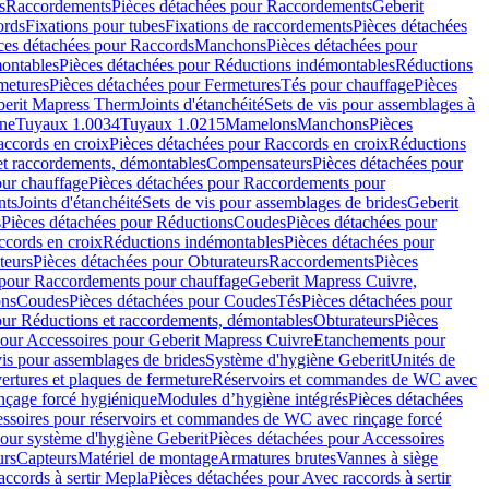
s
Raccordements
Pièces détachées pour Raccordements
Geberit
ords
Fixations pour tubes
Fixations de raccordements
Pièces détachées
ces détachées pour Raccords
Manchons
Pièces détachées pour
ontables
Pièces détachées pour Réductions indémontables
Réductions
metures
Pièces détachées pour Fermetures
Tés pour chauffage
Pièces
berit Mapress Therm
Joints d'étanchéité
Sets de vis pour assemblages à
one
Tuyaux 1.0034
Tuyaux 1.0215
Mamelons
Manchons
Pièces
ccords en croix
Pièces détachées pour Raccords en croix
Réductions
et raccordements, démontables
Compensateurs
Pièces détachées pour
ur chauffage
Pièces détachées pour Raccordements pour
nts
Joints d'étanchéité
Sets de vis pour assemblages de brides
Geberit
s
Pièces détachées pour Réductions
Coudes
Pièces détachées pour
ccords en croix
Réductions indémontables
Pièces détachées pour
teurs
Pièces détachées pour Obturateurs
Raccordements
Pièces
 pour Raccordements pour chauffage
Geberit Mapress Cuivre,
ons
Coudes
Pièces détachées pour Coudes
Tés
Pièces détachées pour
our Réductions et raccordements, démontables
Obturateurs
Pièces
pour Accessoires pour Geberit Mapress Cuivre
Etanchements pour
vis pour assemblages de brides
Système d'hygiène Geberit
Unités de
rtures et plaques de fermeture
Réservoirs et commandes de WC avec
inçage forcé hygiénique
Modules d’hygiène intégrés
Pièces détachées
essoires pour réservoirs et commandes de WC avec rinçage forcé
our système d'hygiène Geberit
Pièces détachées pour Accessoires
urs
Capteurs
Matériel de montage
Armatures brutes
Vannes à siège
accords à sertir Mepla
Pièces détachées pour Avec raccords à sertir