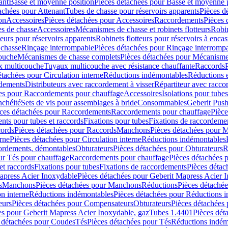
ant
Basse et moyenne position
Pièces détachées pour Basse et moyenne 
achées pour Attenant
Tubes de chasse pour réservoirs apparents
Pièces d
on
Accessoires
Pièces détachées pour Accessoires
Raccordements
Pièces 
s de chasse
Accessoires
Mécanismes de chasse et robinets flotteurs
Robin
eurs pour réservoirs apparents
Robinets flotteurs pour réservoirs à encas
 chasse
Rinçage interrompable
Pièces détachées pour Rinçage interromp
touche
Mécanismes de chasse complets
Pièces détachées pour Mécanisme
 multicouche
Tuyaux multicouche avec résistance chauffante
Raccords
étachées pour Circulation interne
Réductions indémontables
Réductions e
rdements
Distributeurs avec raccordement à visser
Répartiteur avec raccor
es pour Raccordements pour chauffage
Accessoires
Isolations pour tubes
nchéité
Sets de vis pour assemblages à bride
Consommables
Geberit Push
ces détachées pour Raccordements
Raccordements pour chauffage
Pièce
ts pour tubes et raccords
Fixations pour tubes
Fixations de raccordeme
ords
Pièces détachées pour Raccords
Manchons
Pièces détachées pour 
erne
Pièces détachées pour Circulation interne
Réductions indémontables
cordements, démontables
Obturateurs
Pièces détachées pour Obturateurs
R
ur Tés pour chauffage
Raccordements pour chauffage
Pièces détachées 
et raccords
Fixations pour tubes
Fixations de raccordements
Pièces détac
apress Acier Inoxydable
Pièces détachées pour Geberit Mapress Acier 
s
Manchons
Pièces détachées pour Manchons
Réductions
Pièces détaché
on interne
Réductions indémontables
Pièces détachées pour Réductions 
eurs
Pièces détachées pour Compensateurs
Obturateurs
Pièces détachées 
es pour Geberit Mapress Acier Inoxydable, gaz
Tubes 1.4401
Pièces dét
 détachées pour Coudes
Tés
Pièces détachées pour Tés
Réductions indém