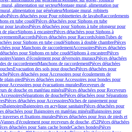
mural, alimentation sur secteur
Montage mural, alimentation par
ural, alimentation par générateur
Montage mural, robinets
vabo
Pièces détachées pour Pour robinetteries de lavabo
Raccordements
hons en tube coudé
Pièces détachées pour Siphons en tube
ur pour lavabos
Pièces détachées pour Siphons à tube plongeur pour
n de place
Siphons à encastrer
Pièces détachées pour Siphons à
uvrements
Raccords
Pièces détachées pour Raccords
Joints
Tubes de
tachées pour Siphons en tube coudé
Siphons à double chambre
Pièces
achées pour Manchons de raccordement
Accessoires
Pièces détachées
 détachées pour Siphons en tube coudé
Siphons à encastrer
Pièces
soires
Vannes d'écoulement pour déversoirs muraux
Pièces détachées
udes de raccordement
Manchons de raccordement
Pièces détachées
ouches
Evacuation des sols pour douches
Pièces détachées pour
uche
Pièces détachées pour Accessoires pour écoulements de
e plain-pied
Pièces détachées pour Accessoires pour bondes pour
 pour Accessoires pour évacuations murales
Receveurs de
urs de douche en matériau minéral
Pièces détachées pour Receveurs
n
Accessoires
Séparations de douche
Pièces détachées pour Séparations
res
Pièces détachées pour Accessoires
Niches de rangement pour
es
Baignoires
Baignoires en acrylique sanitaire
Pièces détachées pour
es détachées pour Baignoires en matériau minéral
Baignoires pour
e traverses et fixations murales
Pièces détachées pour Jeux de pieds et
s
Vannes d'écoulement pour receveurs de douche, d52
Pièces détachées
èces détachées pour Sans cache bonde
Caches bondes
Pièces