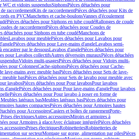
r WC et vidoirs suspendus
Siphons
Pièces détachées pour
 de raccordement
Kits de raccordement
Pièces détachées pour Kits de
ccords en PVC
Manchettes et cache-boulons
Vannes d'écoulement
oudé
Pièces détachées pour Siphons en tube coudé
Rallonges de coude
oudes de raccordement
Pièces détachées pour Coudes de
es détachées pour Siphons en tube coudé
Manchons de
bles
Lavabos pour meuble
Pièces détachées pour Lavabos pour
d'angle
Pièces détachées pour Lave-mains d'angle
Lavabos semi-
 encastrer par le dessous
Lavabos d'angle
Pièces détachées pour
es pour Lavabos collectifs
Autres déversoirs muraux
Pièces détachées
 suspendus
Vidoirs multi-usages
Pièces détachées pour Vidoirs multi-
hées pour Colonnes
Cache-siphons
Pièces détachées pour Cache-
de lave-mains avec meuble bas
Pièces détachées pour Sets de lave-
c meuble bas
Pièces détachées pour Sets de lavabo pour meuble avec
our lavabos
Pièces détachées pour Pour lavabos
Pour lavabos
ns d'angle
Pièces détachées pour Pour lave-mains d'angle
Pour lavabos
pelle
Pièces détachées pour Pour lavabo à poser en forme de
 Meubles latéraux bas
Meubles latéraux bas
Pièces détachées pour
rmoires hautes compactes
Pièces détachées pour Armoires hautes
étachées pour Accessoires
Casiers et boîtes de rangement
Porte-
Prises électriques
Autres accessoires
Miroirs et armoires à
hées pour Armoires à glace
Avec éclairage intégrée
Pièces détachées
es accessoires
Prises électriques
Robinetteries
Robinetteries de
imentation sur secteur
Montage sur gorge, alimentation par piles
Pièces
orge, alimentation par générateur
Montage sur gorge, robinets