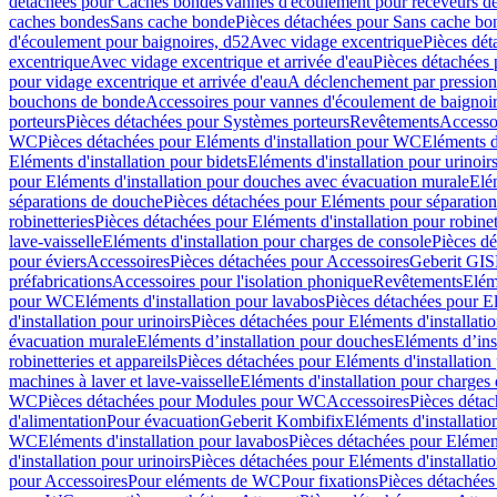
détachées pour Caches bondes
Vannes d'écoulement pour receveurs d
caches bondes
Sans cache bonde
Pièces détachées pour Sans cache bo
d'écoulement pour baignoires, d52
Avec vidage excentrique
Pièces dét
excentrique
Avec vidage excentrique et arrivée d'eau
Pièces détachées 
pour vidage excentrique et arrivée d'eau
A déclenchement par pressio
bouchons de bonde
Accessoires pour vannes d'écoulement de baignoi
porteurs
Pièces détachées pour Systèmes porteurs
Revêtements
Accesso
WC
Pièces détachées pour Eléments d'installation pour WC
Eléments d
Eléments d'installation pour bidets
Eléments d'installation pour urinoir
pour Eléments d'installation pour douches avec évacuation murale
Elé
séparations de douche
Pièces détachées pour Eléments pour séparatio
robinetteries
Pièces détachées pour Eléments d'installation pour robinet
lave-vaisselle
Eléments d'installation pour charges de console
Pièces dé
pour éviers
Accessoires
Pièces détachées pour Accessoires
Geberit GIS
préfabrications
Accessoires pour l'isolation phonique
Revêtements
Eléme
pour WC
Eléments d'installation pour lavabos
Pièces détachées pour El
d'installation pour urinoirs
Pièces détachées pour Eléments d'installatio
évacuation murale
Eléments d’installation pour douches
Eléments d’ins
robinetteries et appareils
Pièces détachées pour Eléments d'installation 
machines à laver et lave-vaisselle
Eléments d'installation pour charges
WC
Pièces détachées pour Modules pour WC
Accessoires
Pièces détac
d'alimentation
Pour évacuation
Geberit Kombifix
Eléments d'installatio
WC
Eléments d'installation pour lavabos
Pièces détachées pour Elément
d'installation pour urinoirs
Pièces détachées pour Eléments d'installatio
pour Accessoires
Pour eléments de WC
Pour fixations
Pièces détachées