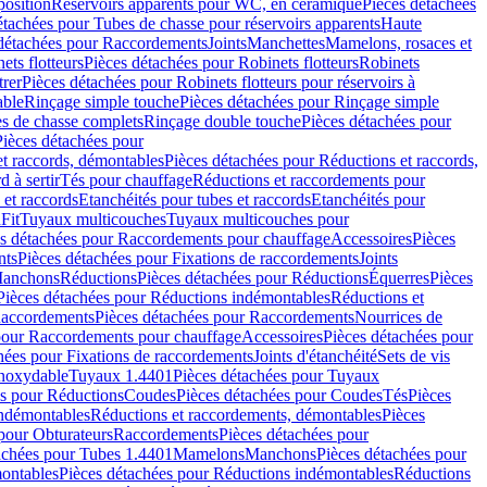
position
Réservoirs apparents pour WC, en céramique
Pièces détachées
étachées pour Tubes de chasse pour réservoirs apparents
Haute
détachées pour Raccordements
Joints
Manchettes
Mamelons, rosaces et
ets flotteurs
Pièces détachées pour Robinets flotteurs
Robinets
trer
Pièces détachées pour Robinets flotteurs pour réservoirs à
able
Rinçage simple touche
Pièces détachées pour Rinçage simple
s de chasse complets
Rinçage double touche
Pièces détachées pour
Pièces détachées pour
t raccords, démontables
Pièces détachées pour Réductions et raccords,
d à sertir
Tés pour chauffage
Réductions et raccordements pour
 et raccords
Etanchéités pour tubes et raccords
Etanchéités pour
Fit
Tuyaux multicouches
Tuyaux multicouches pour
s détachées pour Raccordements pour chauffage
Accessoires
Pièces
nts
Pièces détachées pour Fixations de raccordements
Joints
Manchons
Réductions
Pièces détachées pour Réductions
Équerres
Pièces
Pièces détachées pour Réductions indémontables
Réductions et
accordements
Pièces détachées pour Raccordements
Nourrices de
pour Raccordements pour chauffage
Accessoires
Pièces détachées pour
hées pour Fixations de raccordements
Joints d'étanchéité
Sets de vis
Inoxydable
Tuyaux 1.4401
Pièces détachées pour Tuyaux
es pour Réductions
Coudes
Pièces détachées pour Coudes
Tés
Pièces
indémontables
Réductions et raccordements, démontables
Pièces
pour Obturateurs
Raccordements
Pièces détachées pour
achées pour Tubes 1.4401
Mamelons
Manchons
Pièces détachées pour
ontables
Pièces détachées pour Réductions indémontables
Réductions