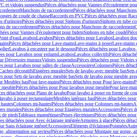
C et vidoirs suspendus
Pièces détachées pour Vannes d'écoulement pou
ccordement
Manchons de raccordement
Pièces détachées pour Manchons
longes de coude de chasse
Raccords en PVC
Pièces détachées pour Ra
s d'urinoirs
Pièces détachées pour Siphons d'urinoirs
Siphons en tube c
ns de raccordement
Pièces détachées pour Manchons de raccordement
C
chées pour Vannes d'écoulement pour bidets
Siphons en tube coudé
Pièc
Point d'eau
Lavabos
Lavabos
Pièces détachées pour Lavabos
Lavabos dou
ains
Pièces détachées pour Lave-mains
Lave-mains à poser
Lave-mains 
oîter
Lavabos à encastrer par le dessous
Pièces détachées pour Lavabos à
ées pour Lavabos pour enfants
Lavabos
Lavabos collectifs
Pièces détaché
our Déversoirs muraux
Vidoirs suspendus
Pièces détachées pour Vidoirs
es pour Lavabos pour salles de classe
Accessoires
Colonnes
Pièces détac
Caches décoratifs
Etagères murales
Sets de lavabo avec meuble bas
Sets 
es pour Sets de lavabo avec meuble bas
Sets de lavabo pour meuble ave
ur Meubles bas
Pour lave-mains
Pièces détachées pour Pour lave-mains
P
r meuble
Pièces détachées pour Pour lavabos pour meuble
Pour lave-mai
ces détachées pour Plans de lavabo
Pour lavabo à poser en forme de cou
lavabo à poser rectangulaire
Meubles latéraux bas
Pièces détachées pour
 hautes
Colonnes mi-hautes
Pièces détachées pour Colonnes mi-hautes
A
res murales
Pièces détachées pour Etagères murales
Accessoires
Pièces d
x de pieds
Tableaux magnétiques
Prises électriques
Pièces détachées pour 
es détachées pour Avec éclairage intégrée
Armoires à glace
Pièces détac
ur Sans éclairage intégré
Accessoires
Eléments d'éclairage
Poignées
Autr
e, alimentation sur secteur
Pièces détachées pour Montage sur gorge, al
gorge, alimentation par générateur
Pièces détachées pour Montage sur g