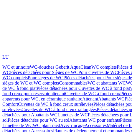
LU
WC et urinoirs
WC-douches Geberit AquaClean
WC complets
Pièces 
WC
Pièces détachées pour Sièges de WC
Pour cuvettes de WC
Pièces 
WC complets
Pour sièges de WC
Pièces détachées pour Pour sièges 
sièges de WC et WC complets
Consommables
WC et abattants WC
WC
de WC à fond plat
Pièces détachées pour Cuvettes de WC à fond plat
fond creux pour réservoir attenant
Cuvettes de WC à fond creux
Pièce
apparents pour WC, en céramique sanitaire
Attenant
Abattants WC
Piè
Comfort
Cuvettes de WC à fond creux surélevées
Pièces détachées po
surélevées
Cuvettes de WC à fond creux rallongées
Pièces détachées p
détachées pour Abattants WC
Lunettes de WC
Pièces détachées pour 
sol
Pièces détachées pour WC au sol
Abattants WC pour enfants
Pièces
Lunettes de WC
WC plain-pied
Avec rinçage
Accessoires
Matériel de f
détachées pour Accessoires
Plaques de déclenchement et commandes