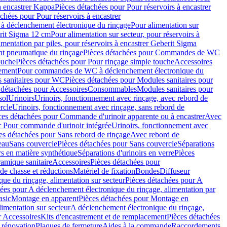
à encastrer Kappa
Pièces détachées pour Pour réservoirs à encastrer
chées pour Pour réservoirs à encastrer
 déclenchement électronique du rinçage
Pour alimentation sur
erit Sigma 12 cm
Pour alimentation sur secteur, pour réservoirs à
imentation par piles, pour réservoirs à encastrer Geberit Sigma
 pneumatique du rinçage
Pièces détachées pour Commandes de WC
ouche
Pièces détachées pour Pour rinçage simple touche
Accessoires
rement
Pour commandes de WC à déclenchement électronique du
 sanitaires pour WC
Pièces détachées pour Modules sanitaires pour
 détachées pour Accessoires
Consommables
Modules sanitaires pour
sol
Urinoirs
Urinoirs, fonctionnement avec rinçage, avec rebord de
rcle
Urinoirs, fonctionnement avec rinçage, sans rebord de
ces détachées pour Commande d'urinoir apparente ou à encastrer
Avec
r Pour commande d'urinoir intégrée
Urinoirs, fonctionnement avec
es détachées pour Sans rebord de rinçage
Avec rebord de
eau
Sans couvercle
Pièces détachées pour Sans couvercle
Séparations
rs en matière synthétique
Séparations d'urinoirs en verre
Pièces
ramique sanitaire
Accessoires
Pièces détachées pour
de chasse et réductions
Matériel de fixation
Bondes
Diffuseur
ue du rinçage, alimentation sur secteur
Pièces détachées pour A
ées pour A déclenchement électronique du rinçage, alimentation par
asic
Montage en apparent
Pièces détachées pour Montage en
imentation sur secteur
A déclenchement électronique du rinçage,
r Accessoires
Kits d'encastrement et de remplacement
Pièces détachées
 rénovation
Plaques de fermeture
Aides à la commande
Raccordements