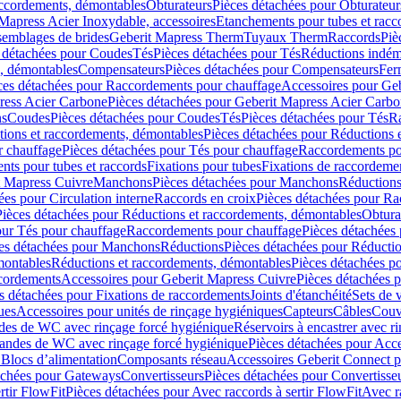
accordements, démontables
Obturateurs
Pièces détachées pour Obturateur
Mapress Acier Inoxydable, accessoires
Etanchements pour tubes et racc
ssemblages de brides
Geberit Mapress Therm
Tuyaux Therm
Raccords
Piè
 détachées pour Coudes
Tés
Pièces détachées pour Tés
Réductions indém
s, démontables
Compensateurs
Pièces détachées pour Compensateurs
Fer
ces détachées pour Raccordements pour chauffage
Accessoires pour Ge
ress Acier Carbone
Pièces détachées pour Geberit Mapress Acier Carb
ns
Coudes
Pièces détachées pour Coudes
Tés
Pièces détachées pour Tés
Ra
ions et raccordements, démontables
Pièces détachées pour Réductions 
r chauffage
Pièces détachées pour Tés pour chauffage
Raccordements po
ts pour tubes et raccords
Fixations pour tubes
Fixations de raccordeme
t Mapress Cuivre
Manchons
Pièces détachées pour Manchons
Réduction
ées pour Circulation interne
Raccords en croix
Pièces détachées pour Ra
Pièces détachées pour Réductions et raccordements, démontables
Obtura
our Tés pour chauffage
Raccordements pour chauffage
Pièces détachées
es détachées pour Manchons
Réductions
Pièces détachées pour Réducti
montables
Réductions et raccordements, démontables
Pièces détachées p
cordements
Accessoires pour Geberit Mapress Cuivre
Pièces détachées 
s détachées pour Fixations de raccordements
Joints d'étanchéité
Sets de 
ues
Accessoires pour unités de rinçage hygiéniques
Capteurs
Câbles
Couve
des de WC avec rinçage forcé hygiénique
Réservoirs à encastrer avec r
mandes de WC avec rinçage forcé hygiénique
Pièces détachées pour Acc
 Blocs d’alimentation
Composants réseau
Accessoires Geberit Connect p
achées pour Gateways
Convertisseurs
Pièces détachées pour Convertisse
rtir FlowFit
Pièces détachées pour Avec raccords à sertir FlowFit
Avec r