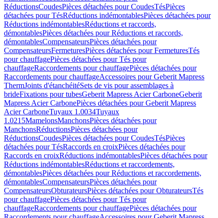
Réductions
Coudes
Pièces détachées pour Coudes
Tés
Pièces
détachées pour Tés
Réductions indémontables
Pièces détachées pour
Réductions indémontables
Réductions et raccords,
démontables
Pièces détachées pour Réductions et raccords,
démontables
Compensateurs
Pièces détachées pour
Compensateurs
Fermetures
Pièces détachées pour Fermetures
Tés
pour chauffage
Pièces détachées pour Tés pour
chauffage
Raccordements pour chauffage
Pièces détachées pour
Raccordements pour chauffage
Accessoires pour Geberit Mapress
Therm
Joints d'étanchéité
Sets de vis pour assemblages à
bride
Fixations pour tubes
Geberit Mapress Acier Carbone
Geberit
Mapress Acier Carbone
Pièces détachées pour Geberit Mapress
Acier Carbone
Tuyaux 1.0034
Tuyaux
1.0215
Mamelons
Manchons
Pièces détachées pour
Manchons
Réductions
Pièces détachées pour
Réductions
Coudes
Pièces détachées pour Coudes
Tés
Pièces
détachées pour Tés
Raccords en croix
Pièces détachées pour
Raccords en croix
Réductions indémontables
Pièces détachées pour
Réductions indémontables
Réductions et raccordements,
démontables
Pièces détachées pour Réductions et raccordements,
démontables
Compensateurs
Pièces détachées pour
Compensateurs
Obturateurs
Pièces détachées pour Obturateurs
Tés
pour chauffage
Pièces détachées pour Tés pour
chauffage
Raccordements pour chauffage
Pièces détachées pour
Raccordements pour chauffage
Accessoires pour Geberit Mapress