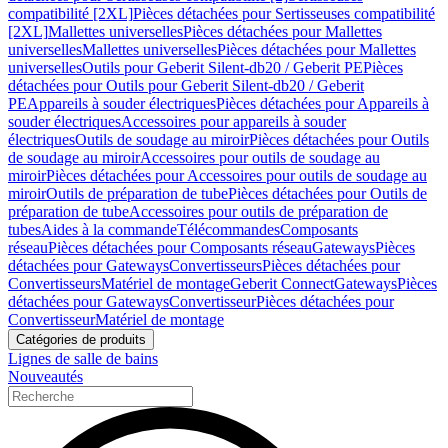
compatibilité [2XL]
Pièces détachées pour Sertisseuses compatibilité
[2XL]
Mallettes universelles
Pièces détachées pour Mallettes
universelles
Mallettes universelles
Pièces détachées pour Mallettes
universelles
Outils pour Geberit Silent-db20 / Geberit PE
Pièces
détachées pour Outils pour Geberit Silent-db20 / Geberit
PE
Appareils à souder électriques
Pièces détachées pour Appareils à
souder électriques
Accessoires pour appareils à souder
électriques
Outils de soudage au miroir
Pièces détachées pour Outils
de soudage au miroir
Accessoires pour outils de soudage au
miroir
Pièces détachées pour Accessoires pour outils de soudage au
miroir
Outils de préparation de tube
Pièces détachées pour Outils de
préparation de tube
Accessoires pour outils de préparation de
tubes
Aides à la commande
Télécommandes
Composants
réseau
Pièces détachées pour Composants réseau
Gateways
Pièces
détachées pour Gateways
Convertisseurs
Pièces détachées pour
Convertisseurs
Matériel de montage
Geberit Connect
Gateways
Pièces
détachées pour Gateways
Convertisseur
Pièces détachées pour
Convertisseur
Matériel de montage
Catégories de produits
Lignes de salle de bains
Nouveautés