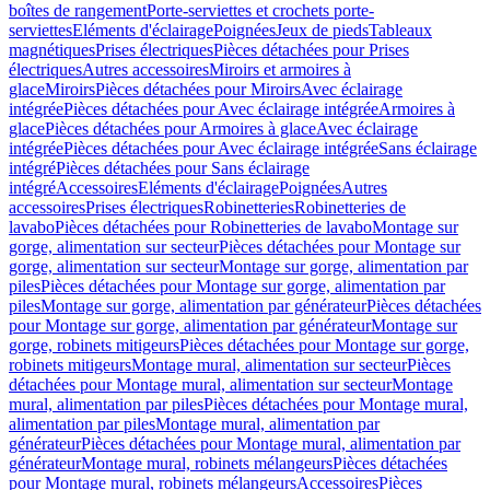
boîtes de rangement
Porte-serviettes et crochets porte-
serviettes
Eléments d'éclairage
Poignées
Jeux de pieds
Tableaux
magnétiques
Prises électriques
Pièces détachées pour Prises
électriques
Autres accessoires
Miroirs et armoires à
glace
Miroirs
Pièces détachées pour Miroirs
Avec éclairage
intégrée
Pièces détachées pour Avec éclairage intégrée
Armoires à
glace
Pièces détachées pour Armoires à glace
Avec éclairage
intégrée
Pièces détachées pour Avec éclairage intégrée
Sans éclairage
intégré
Pièces détachées pour Sans éclairage
intégré
Accessoires
Eléments d'éclairage
Poignées
Autres
accessoires
Prises électriques
Robinetteries
Robinetteries de
lavabo
Pièces détachées pour Robinetteries de lavabo
Montage sur
gorge, alimentation sur secteur
Pièces détachées pour Montage sur
gorge, alimentation sur secteur
Montage sur gorge, alimentation par
piles
Pièces détachées pour Montage sur gorge, alimentation par
piles
Montage sur gorge, alimentation par générateur
Pièces détachées
pour Montage sur gorge, alimentation par générateur
Montage sur
gorge, robinets mitigeurs
Pièces détachées pour Montage sur gorge,
robinets mitigeurs
Montage mural, alimentation sur secteur
Pièces
détachées pour Montage mural, alimentation sur secteur
Montage
mural, alimentation par piles
Pièces détachées pour Montage mural,
alimentation par piles
Montage mural, alimentation par
générateur
Pièces détachées pour Montage mural, alimentation par
générateur
Montage mural, robinets mélangeurs
Pièces détachées
pour Montage mural, robinets mélangeurs
Accessoires
Pièces