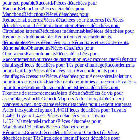
pour eau potable
Raccords
Pièces détachées pour
Raccords
Manchons
Pièces détachées pour
Manchons
Réductions
Pièces détachées pour
Réductions
Équerres
Pièces détachées pour Équerres
Tés
Pièces
détachées pour Tés
Circulation interne
Pièces détachées pour
Circulation interne
Réductions indémontables
Pièces détachées pour
Réductions indémontables
Réductions et raccordements,
démontables
Pièces détachées pour Réductions et raccordements,
démontables
Obturateurs
Pièces détachées pour
Obturateurs
Raccordements
Pièces détachées pour
Raccordements
Nourrices de distribution avec raccord fileté
Tés pour
chauffage
Pièces détachées pour Tés pour chauffage
Raccordements
pour chauffage
Pièces détachées pour Raccordements pour
chauffage
Accessoires
Pièces détachées pour Accessoires
Isolations
pour tubes et raccords
Etanchements pour tubes et raccords
Fixations
pour tubes
Fixations de raccordements
Pièces détachées pour
Fixations de raccordements
Joints d'étanchéité
Sets de vis pour
assemblages à bride
Geberit Mapress Acier Inoxydable
Geberit
Mapress Acier Inoxydable
Pièces détachées pour Geberit Mapress
Acier Inoxydable
Tuyaux 1.4401
Pièces détachées pour Tuyaux
1.4401
Tuyaux 1.4521
Pièces détachées pour Tuyaux
1.4521
Mamelons
Manchons
Pièces détachées pour
Manchons
Réductions
Pièces détachées pour
Réductions
Coudes
Pièces détachées pour Coudes
Tés
Pièces
détachées pour Tés
Circulation interne
Pièces détachées pour