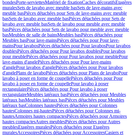
bondes
Porte-serviettes
Matériel de fixation
Caches décoratifs
Etagères
murales
Sets de lavabo avec meuble bas
Sets de lave-mains avec
meuble bas
Pièces détachées pour Sets de lave-mains avec meuble
bas
Sets de lavabo avec meuble bas
Pièces détachées pour Sets de
lavabo avec meuble bas
Sets de lavabo pour meuble avec meuble
bas
Pièces détachées pour Sets de lavabo pour meuble avec meuble
bas
Meubles de salle de bains
Meubles bas
Pièces détachées pour
Meubles bas
Pour lave-mains
Pièces détachées pour Pour lave-
mains
Pour lavabos
Pièces détachées pour Pour lavabos
Pour lavabos
doubles
Pièces détachées pour Pour lavabos doubles
Pour lavabos
pour meuble
Pièces détachées pour Pour lavabos pour meuble
Pour
lave-mains d'angle
Pièces détachées pour Pour lave-mains
d'angle
Pour lavabos d'angle
Pièces détachées pour Pour lavabos
d'angle
Plans de lavabo
Pièces détachées pour Plans de lavabo
Pour
lavabo à poser en forme de coupelle
Pièces détachées pour Pour
lavabo à poser en forme de coupelle
Pour lavabo à poser
rectangulaire
Pièces détachées pour Pour lavabo à poser
rectangulaire
Meubles latéraux bas
Pièces détachées pour Meubles
latéraux bas
Meubles latéraux bas
Pièces détachées pour Meubles
latéraux bas
Colonnes hautes
Pièces détachées pour Colonnes
hautes
Colonnes mi-hautes
Pièces détachées pour Colonnes mi-
hautes
Armoires hautes compactes
Pièces détachées pour Armoires
hautes compactes
Autres meubles
Pièces détachées pour Autres
meubles
Etagères murales
Pièces détachées pour Etagères
murales
Accessoires
Pièces détachées pour Accessoires
Casiers et