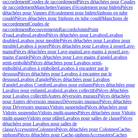
raccordement
Coudes de raccordement
Pièces détachées pour Coudes
de raccordement
Manchettes
Vannes d'écoulement pour bidets
Pièces
détachées pour Vannes d'écoulement pour bidets
Siphons en tube
coudé
Pièces détachées pour Siphons en tube coudé
Manchons de
raccordement
Coudes de
raccordement
Recouvrements
Raccords
Joints
Point
d'eau
Lavabos
Lavabos
Pièces détachées pour Lavabos
Lavabos
doubles
Lavabos pour meuble
Pièces détachées pour Lavabos pour
meuble
Lavabos à poser
Pièces détachées pour Lavabos à poser
Lave-
mains
Pièces détachées pour Lave-mains
Lave-mains à poser
Lave-
mains d'angle
Pièces détachées pour Lave-mains d'angle
Lavabos
semi-emboîtés
Pièces détachées pour Lavabos semi-
emboîtés
Lavabos à emboîter
Lavabos à encastrer par le
dessous
Pièces détachées pour Lavabos à encastrer par le
dessous
Lavabos d'angle
Pièces détachées pour Lavabos
d'angle
Lavabos Comfort
Lavabos pour enfants
Pièces détachées pour
Lavabos pour enfants
Lavabos
Lavabos collectifs
Pièces détachées
pour Lavabos collectifs
Autres déversoirs muraux
Pièces détachées
pour Autres déversoirs muraux
Déversoirs muraux
Pièces détachées
pour Déversoirs muraux
Vidoirs suspendus
Pièces détachées pour
Vidoirs suspendus
Vidoirs multi-usages
Pièces détachées pour Vidoirs
multi-usages
Vidoirs pour plâtre
Lavabos pour salles de classe
Pièces
détachées pour Lavabos pour salles de
classe
Accessoires
Colonnes
Pièces détachées pour Colonnes
Cache-
siphons
Pièces détachées pour Cache-siphons
Accessoires
Caches