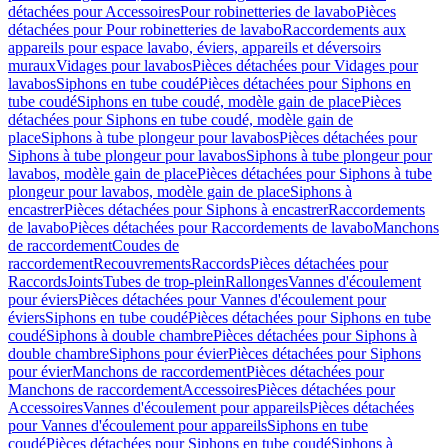
détachées pour Accessoires
Pour robinetteries de lavabo
Pièces
détachées pour Pour robinetteries de lavabo
Raccordements aux
appareils pour espace lavabo, éviers, appareils et déversoirs
muraux
Vidages pour lavabos
Pièces détachées pour Vidages pour
lavabos
Siphons en tube coudé
Pièces détachées pour Siphons en
tube coudé
Siphons en tube coudé, modèle gain de place
Pièces
détachées pour Siphons en tube coudé, modèle gain de
place
Siphons à tube plongeur pour lavabos
Pièces détachées pour
Siphons à tube plongeur pour lavabos
Siphons à tube plongeur pour
lavabos, modèle gain de place
Pièces détachées pour Siphons à tube
plongeur pour lavabos, modèle gain de place
Siphons à
encastrer
Pièces détachées pour Siphons à encastrer
Raccordements
de lavabo
Pièces détachées pour Raccordements de lavabo
Manchons
de raccordement
Coudes de
raccordement
Recouvrements
Raccords
Pièces détachées pour
Raccords
Joints
Tubes de trop-plein
Rallonges
Vannes d'écoulement
pour éviers
Pièces détachées pour Vannes d'écoulement pour
éviers
Siphons en tube coudé
Pièces détachées pour Siphons en tube
coudé
Siphons à double chambre
Pièces détachées pour Siphons à
double chambre
Siphons pour évier
Pièces détachées pour Siphons
pour évier
Manchons de raccordement
Pièces détachées pour
Manchons de raccordement
Accessoires
Pièces détachées pour
Accessoires
Vannes d'écoulement pour appareils
Pièces détachées
pour Vannes d'écoulement pour appareils
Siphons en tube
coudé
Pièces détachées pour Siphons en tube coudé
Siphons à