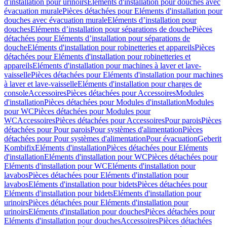
d'installation pour urinoirs
Eléments d'installation pour douches avec
évacuation murale
Pièces détachées pour Eléments d'installation pour
douches avec évacuation murale
Eléments d’installation pour
douches
Eléments d’installation pour séparations de douche
Pièces
détachées pour Eléments d’installation pour séparations de
douche
Eléments d'installation pour robinetteries et appareils
Pièces
détachées pour Eléments d'installation pour robinetteries et
appareils
Eléments d'installation pour machines à laver et lave-
vaisselle
Pièces détachées pour Eléments d'installation pour machines
à laver et lave-vaisselle
Eléments d'installation pour charges de
console
Accessoires
Pièces détachées pour Accessoires
Modules
d'installation
Pièces détachées pour Modules d'installation
Modules
pour WC
Pièces détachées pour Modules pour
WC
Accessoires
Pièces détachées pour Accessoires
Pour parois
Pièces
détachées pour Pour parois
Pour systèmes d'alimentation
Pièces
détachées pour Pour systèmes d'alimentation
Pour évacuation
Geberit
Kombifix
Eléments d'installation
Pièces détachées pour Eléments
d'installation
Eléments d'installation pour WC
Pièces détachées pour
Eléments d'installation pour WC
Eléments d'installation pour
lavabos
Pièces détachées pour Eléments d'installation pour
lavabos
Eléments d'installation pour bidets
Pièces détachées pour
Eléments d'installation pour bidets
Eléments d'installation pour
urinoirs
Pièces détachées pour Eléments d'installation pour
urinoirs
Eléments d'installation pour douches
Pièces détachées pour
Eléments d'installation pour douches
Accessoires
Pièces détachées