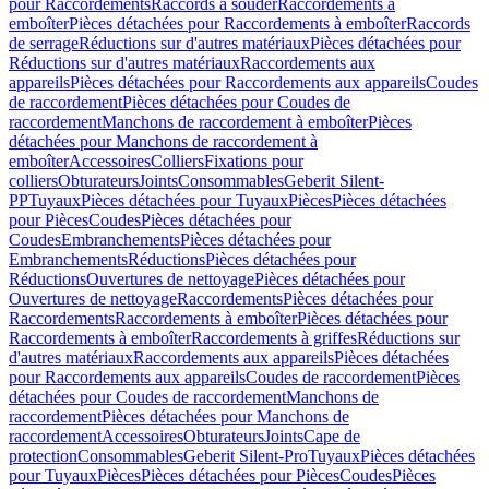
pour Raccordements
Raccords à souder
Raccordements à
emboîter
Pièces détachées pour Raccordements à emboîter
Raccords
de serrage
Réductions sur d'autres matériaux
Pièces détachées pour
Réductions sur d'autres matériaux
Raccordements aux
appareils
Pièces détachées pour Raccordements aux appareils
Coudes
de raccordement
Pièces détachées pour Coudes de
raccordement
Manchons de raccordement à emboîter
Pièces
détachées pour Manchons de raccordement à
emboîter
Accessoires
Colliers
Fixations pour
colliers
Obturateurs
Joints
Consommables
Geberit Silent-
PP
Tuyaux
Pièces détachées pour Tuyaux
Pièces
Pièces détachées
pour Pièces
Coudes
Pièces détachées pour
Coudes
Embranchements
Pièces détachées pour
Embranchements
Réductions
Pièces détachées pour
Réductions
Ouvertures de nettoyage
Pièces détachées pour
Ouvertures de nettoyage
Raccordements
Pièces détachées pour
Raccordements
Raccordements à emboîter
Pièces détachées pour
Raccordements à emboîter
Raccordements à griffes
Réductions sur
d'autres matériaux
Raccordements aux appareils
Pièces détachées
pour Raccordements aux appareils
Coudes de raccordement
Pièces
détachées pour Coudes de raccordement
Manchons de
raccordement
Pièces détachées pour Manchons de
raccordement
Accessoires
Obturateurs
Joints
Cape de
protection
Consommables
Geberit Silent-Pro
Tuyaux
Pièces détachées
pour Tuyaux
Pièces
Pièces détachées pour Pièces
Coudes
Pièces