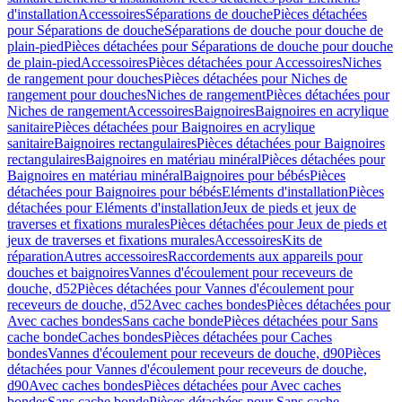
d'installation
Accessoires
Séparations de douche
Pièces détachées
pour Séparations de douche
Séparations de douche pour douche de
plain-pied
Pièces détachées pour Séparations de douche pour douche
de plain-pied
Accessoires
Pièces détachées pour Accessoires
Niches
de rangement pour douches
Pièces détachées pour Niches de
rangement pour douches
Niches de rangement
Pièces détachées pour
Niches de rangement
Accessoires
Baignoires
Baignoires en acrylique
sanitaire
Pièces détachées pour Baignoires en acrylique
sanitaire
Baignoires rectangulaires
Pièces détachées pour Baignoires
rectangulaires
Baignoires en matériau minéral
Pièces détachées pour
Baignoires en matériau minéral
Baignoires pour bébés
Pièces
détachées pour Baignoires pour bébés
Eléments d'installation
Pièces
détachées pour Eléments d'installation
Jeux de pieds et jeux de
traverses et fixations murales
Pièces détachées pour Jeux de pieds et
jeux de traverses et fixations murales
Accessoires
Kits de
réparation
Autres accessoires
Raccordements aux appareils pour
douches et baignoires
Vannes d'écoulement pour receveurs de
douche, d52
Pièces détachées pour Vannes d'écoulement pour
receveurs de douche, d52
Avec caches bondes
Pièces détachées pour
Avec caches bondes
Sans cache bonde
Pièces détachées pour Sans
cache bonde
Caches bondes
Pièces détachées pour Caches
bondes
Vannes d'écoulement pour receveurs de douche, d90
Pièces
détachées pour Vannes d'écoulement pour receveurs de douche,
d90
Avec caches bondes
Pièces détachées pour Avec caches
bondes
Sans cache bonde
Pièces détachées pour Sans cache