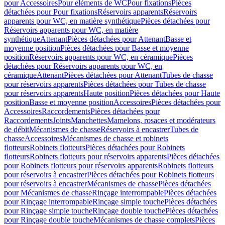
pour Accessoires
Pour eléments de WC
Pour fixations
Pièces
détachées pour Pour fixations
Réservoirs apparents
Réservoirs
apparents pour WC, en matière synthétique
Pièces détachées pour
Réservoirs apparents pour WC, en matière
synthétique
Attenant
Pièces détachées pour Attenant
Basse et
moyenne position
Pièces détachées pour Basse et moyenne
position
Réservoirs apparents pour WC, en céramique
Pièces
détachées pour Réservoirs apparents pour WC, en
céramique
Attenant
Pièces détachées pour Attenant
Tubes de chasse
pour réservoirs apparents
Pièces détachées pour Tubes de chasse
pour réservoirs apparents
Haute position
Pièces détachées pour Haute
position
Basse et moyenne position
Accessoires
Pièces détachées pour
Accessoires
Raccordements
Pièces détachées pour
Raccordements
Joints
Manchettes
Mamelons, rosaces et modérateurs
de débit
Mécanismes de chasse
Réservoirs à encastrer
Tubes de
chasse
Accessoires
Mécanismes de chasse et robinets
flotteurs
Robinets flotteurs
Pièces détachées pour Robinets
flotteurs
Robinets flotteurs pour réservoirs apparents
Pièces détachées
pour Robinets flotteurs pour réservoirs apparents
Robinets flotteurs
pour réservoirs à encastrer
Pièces détachées pour Robinets flotteurs
pour réservoirs à encastrer
Mécanismes de chasse
Pièces détachées
pour Mécanismes de chasse
Rinçage interrompable
Pièces détachées
pour Rinçage interrompable
Rinçage simple touche
Pièces détachées
pour Rinçage simple touche
Rinçage double touche
Pièces détachées
pour Rinçage double touche
Mécanismes de chasse complets
Pièces