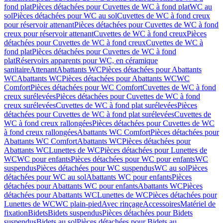
fond plat
Pièces détachées pour Cuvettes de WC à fond plat
WC au
sol
Pièces détachées pour WC au sol
Cuvettes de WC à fond creux
pour réservoir attenant
Pièces détachées pour Cuvettes de WC à fond
creux pour réservoir attenant
Cuvettes de WC à fond creux
Pièces
détachées pour Cuvettes de WC à fond creux
Cuvettes de WC à
fond plat
Pièces détachées pour Cuvettes de WC à fond
plat
Réservoirs apparents pour WC, en céramique
sanitaire
Attenant
Abattants WC
Pièces détachées pour Abattants
WC
Abattants WC
Pièces détachées pour Abattants WC
WC
Comfort
Pièces détachées pour WC Comfort
Cuvettes de WC à fond
creux surélevées
Pièces détachées pour Cuvettes de WC à fond
creux surélevées
Cuvettes de WC à fond plat surélevées
Pièces
détachées pour Cuvettes de WC à fond plat surélevées
Cuvettes de
WC à fond creux rallongées
Pièces détachées pour Cuvettes de WC
à fond creux rallongées
Abattants WC Comfort
Pièces détachées pour
Abattants WC Comfort
Abattants WC
Pièces détachées pour
Abattants WC
Lunettes de WC
Pièces détachées pour Lunettes de
WC
WC pour enfants
Pièces détachées pour WC pour enfants
WC
suspendus
Pièces détachées pour WC suspendus
WC au sol
Pièces
détachées pour WC au sol
Abattants WC pour enfants
Pièces
détachées pour Abattants WC pour enfants
Abattants WC
Pièces
détachées pour Abattants WC
Lunettes de WC
Pièces détachées pour
Lunettes de WC
WC plain-pied
Avec rinçage
Accessoires
Matériel de
fixation
Bidets
Bidets suspendus
Pièces détachées pour Bidets
suspendus
Bidets au sol
Pièces détachées pour Bidets au