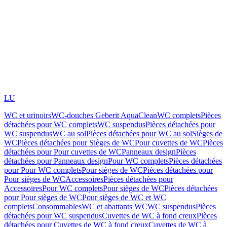
LU
WC et urinoirs
WC-douches Geberit AquaClean
WC complets
Pièces
détachées pour WC complets
WC suspendus
Pièces détachées pour
WC suspendus
WC au sol
Pièces détachées pour WC au sol
Sièges de
WC
Pièces détachées pour Sièges de WC
Pour cuvettes de WC
Pièces
détachées pour Pour cuvettes de WC
Panneaux design
Pièces
détachées pour Panneaux design
Pour WC complets
Pièces détachées
pour Pour WC complets
Pour sièges de WC
Pièces détachées pour
Pour sièges de WC
Accessoires
Pièces détachées pour
Accessoires
Pour WC complets
Pour sièges de WC
Pièces détachées
pour Pour sièges de WC
Pour sièges de WC et WC
complets
Consommables
WC et abattants WC
WC suspendus
Pièces
détachées pour WC suspendus
Cuvettes de WC à fond creux
Pièces
détachées pour Cuvettes de WC à fond creux
Cuvettes de WC à