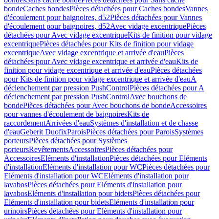
bonde
Caches bondes
Pièces détachées pour Caches bondes
Vannes
d'écoulement pour baignoires, d52
Pièces détachées pour Vannes
d'écoulement pour baignoires, d52
Avec vidage excentrique
Pièces
détachées pour Avec vidage excentrique
Kits de finition pour vidage
excentrique
Pièces détachées pour Kits de finition pour vidage
excentrique
Avec vidage excentrique et arrivée d'eau
Pièces
détachées pour Avec vidage excentrique et arrivée d'eau
Kits de
finition pour vidage excentrique et arrivée d'eau
Pièces détachées
pour Kits de finition pour vidage excentrique et arrivée d'eau
A
déclenchement par pression PushControl
Pièces détachées pour A
déclenchement par pression PushControl
Avec bouchons de
bonde
Pièces détachées pour Avec bouchons de bonde
Accessoires
pour vannes d'écoulement de baignoires
Kits de
raccordement
Arrivées d'eau
Systèmes d'installation et de chasse
d'eau
Geberit Duofix
Parois
Pièces détachées pour Parois
Systèmes
porteurs
Pièces détachées pour Systèmes
porteurs
Revêtements
Accessoires
Pièces détachées pour
Accessoires
Eléments d'installation
Pièces détachées pour Eléments
d'installation
Eléments d'installation pour WC
Pièces détachées pour
Eléments d'installation pour WC
Eléments d'installation pour
lavabos
Pièces détachées pour Eléments d'installation pour
lavabos
Eléments d'installation pour bidets
Pièces détachées pour
Eléments d'installation pour bidets
Eléments d'installation pour
urinoirs
Pièces détachées pour Eléments d'installation pour