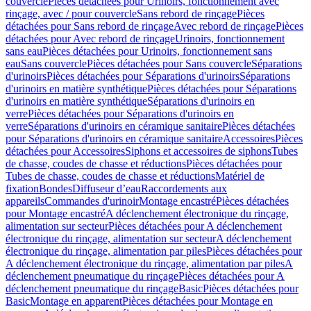
couvercle
Pièces détachées pour Urinoirs, fonctionnement avec
rinçage, avec / pour couvercle
Sans rebord de rinçage
Pièces
détachées pour Sans rebord de rinçage
Avec rebord de rinçage
Pièces
détachées pour Avec rebord de rinçage
Urinoirs, fonctionnement
sans eau
Pièces détachées pour Urinoirs, fonctionnement sans
eau
Sans couvercle
Pièces détachées pour Sans couvercle
Séparations
d'urinoirs
Pièces détachées pour Séparations d'urinoirs
Séparations
d'urinoirs en matière synthétique
Pièces détachées pour Séparations
d'urinoirs en matière synthétique
Séparations d'urinoirs en
verre
Pièces détachées pour Séparations d'urinoirs en
verre
Séparations d'urinoirs en céramique sanitaire
Pièces détachées
pour Séparations d'urinoirs en céramique sanitaire
Accessoires
Pièces
détachées pour Accessoires
Siphons et accessoires de siphons
Tubes
de chasse, coudes de chasse et réductions
Pièces détachées pour
Tubes de chasse, coudes de chasse et réductions
Matériel de
fixation
Bondes
Diffuseur d’eau
Raccordements aux
appareils
Commandes d'urinoir
Montage encastré
Pièces détachées
pour Montage encastré
A déclenchement électronique du rinçage,
alimentation sur secteur
Pièces détachées pour A déclenchement
électronique du rinçage, alimentation sur secteur
A déclenchement
électronique du rinçage, alimentation par piles
Pièces détachées pour
A déclenchement électronique du rinçage, alimentation par piles
A
déclenchement pneumatique du rinçage
Pièces détachées pour A
déclenchement pneumatique du rinçage
Basic
Pièces détachées pour
Basic
Montage en apparent
Pièces détachées pour Montage en