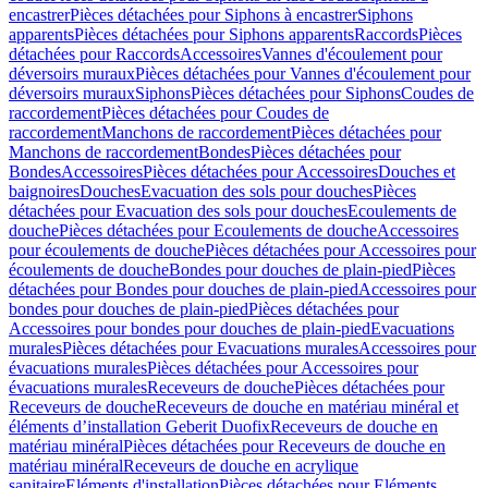
encastrer
Pièces détachées pour Siphons à encastrer
Siphons
apparents
Pièces détachées pour Siphons apparents
Raccords
Pièces
détachées pour Raccords
Accessoires
Vannes d'écoulement pour
déversoirs muraux
Pièces détachées pour Vannes d'écoulement pour
déversoirs muraux
Siphons
Pièces détachées pour Siphons
Coudes de
raccordement
Pièces détachées pour Coudes de
raccordement
Manchons de raccordement
Pièces détachées pour
Manchons de raccordement
Bondes
Pièces détachées pour
Bondes
Accessoires
Pièces détachées pour Accessoires
Douches et
baignoires
Douches
Evacuation des sols pour douches
Pièces
détachées pour Evacuation des sols pour douches
Ecoulements de
douche
Pièces détachées pour Ecoulements de douche
Accessoires
pour écoulements de douche
Pièces détachées pour Accessoires pour
écoulements de douche
Bondes pour douches de plain-pied
Pièces
détachées pour Bondes pour douches de plain-pied
Accessoires pour
bondes pour douches de plain-pied
Pièces détachées pour
Accessoires pour bondes pour douches de plain-pied
Evacuations
murales
Pièces détachées pour Evacuations murales
Accessoires pour
évacuations murales
Pièces détachées pour Accessoires pour
évacuations murales
Receveurs de douche
Pièces détachées pour
Receveurs de douche
Receveurs de douche en matériau minéral et
éléments d’installation Geberit Duofix
Receveurs de douche en
matériau minéral
Pièces détachées pour Receveurs de douche en
matériau minéral
Receveurs de douche en acrylique
sanitaire
Eléments d'installation
Pièces détachées pour Eléments