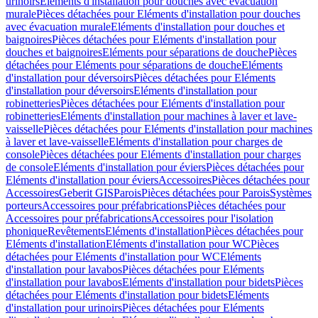
urinoirs
Eléments d'installation pour douches avec évacuation
murale
Pièces détachées pour Eléments d'installation pour douches
avec évacuation murale
Eléments d'installation pour douches et
baignoires
Pièces détachées pour Eléments d'installation pour
douches et baignoires
Eléments pour séparations de douche
Pièces
détachées pour Eléments pour séparations de douche
Eléments
d'installation pour déversoirs
Pièces détachées pour Eléments
d'installation pour déversoirs
Eléments d'installation pour
robinetteries
Pièces détachées pour Eléments d'installation pour
robinetteries
Eléments d'installation pour machines à laver et lave-
vaisselle
Pièces détachées pour Eléments d'installation pour machines
à laver et lave-vaisselle
Eléments d'installation pour charges de
console
Pièces détachées pour Eléments d'installation pour charges
de console
Eléments d'installation pour éviers
Pièces détachées pour
Eléments d'installation pour éviers
Accessoires
Pièces détachées pour
Accessoires
Geberit GIS
Parois
Pièces détachées pour Parois
Systèmes
porteurs
Accessoires pour préfabrications
Pièces détachées pour
Accessoires pour préfabrications
Accessoires pour l'isolation
phonique
Revêtements
Eléments d'installation
Pièces détachées pour
Eléments d'installation
Eléments d'installation pour WC
Pièces
détachées pour Eléments d'installation pour WC
Eléments
d'installation pour lavabos
Pièces détachées pour Eléments
d'installation pour lavabos
Eléments d'installation pour bidets
Pièces
détachées pour Eléments d'installation pour bidets
Eléments
d'installation pour urinoirs
Pièces détachées pour Eléments