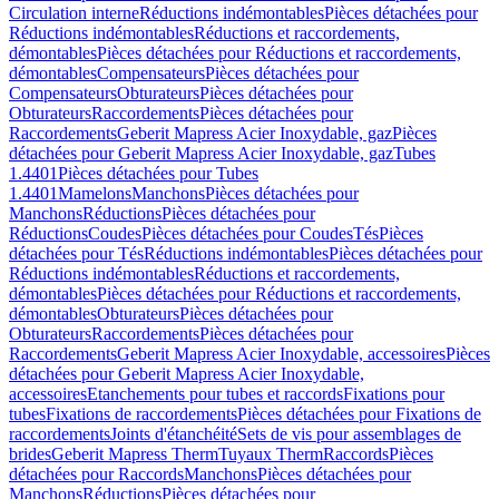
Circulation interne
Réductions indémontables
Pièces détachées pour
Réductions indémontables
Réductions et raccordements,
démontables
Pièces détachées pour Réductions et raccordements,
démontables
Compensateurs
Pièces détachées pour
Compensateurs
Obturateurs
Pièces détachées pour
Obturateurs
Raccordements
Pièces détachées pour
Raccordements
Geberit Mapress Acier Inoxydable, gaz
Pièces
détachées pour Geberit Mapress Acier Inoxydable, gaz
Tubes
1.4401
Pièces détachées pour Tubes
1.4401
Mamelons
Manchons
Pièces détachées pour
Manchons
Réductions
Pièces détachées pour
Réductions
Coudes
Pièces détachées pour Coudes
Tés
Pièces
détachées pour Tés
Réductions indémontables
Pièces détachées pour
Réductions indémontables
Réductions et raccordements,
démontables
Pièces détachées pour Réductions et raccordements,
démontables
Obturateurs
Pièces détachées pour
Obturateurs
Raccordements
Pièces détachées pour
Raccordements
Geberit Mapress Acier Inoxydable, accessoires
Pièces
détachées pour Geberit Mapress Acier Inoxydable,
accessoires
Etanchements pour tubes et raccords
Fixations pour
tubes
Fixations de raccordements
Pièces détachées pour Fixations de
raccordements
Joints d'étanchéité
Sets de vis pour assemblages de
brides
Geberit Mapress Therm
Tuyaux Therm
Raccords
Pièces
détachées pour Raccords
Manchons
Pièces détachées pour
Manchons
Réductions
Pièces détachées pour