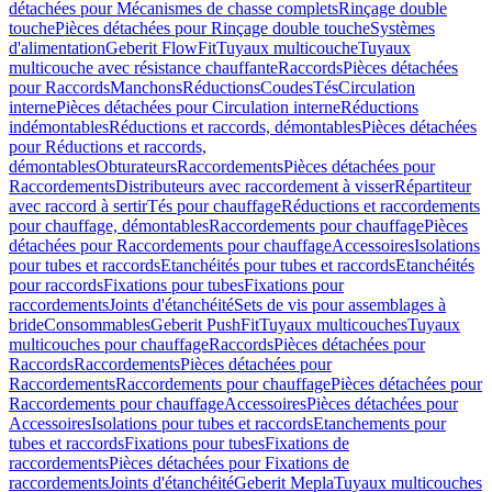
détachées pour Mécanismes de chasse complets
Rinçage double
touche
Pièces détachées pour Rinçage double touche
Systèmes
d'alimentation
Geberit FlowFit
Tuyaux multicouche
Tuyaux
multicouche avec résistance chauffante
Raccords
Pièces détachées
pour Raccords
Manchons
Réductions
Coudes
Tés
Circulation
interne
Pièces détachées pour Circulation interne
Réductions
indémontables
Réductions et raccords, démontables
Pièces détachées
pour Réductions et raccords,
démontables
Obturateurs
Raccordements
Pièces détachées pour
Raccordements
Distributeurs avec raccordement à visser
Répartiteur
avec raccord à sertir
Tés pour chauffage
Réductions et raccordements
pour chauffage, démontables
Raccordements pour chauffage
Pièces
détachées pour Raccordements pour chauffage
Accessoires
Isolations
pour tubes et raccords
Etanchéités pour tubes et raccords
Etanchéités
pour raccords
Fixations pour tubes
Fixations pour
raccordements
Joints d'étanchéité
Sets de vis pour assemblages à
bride
Consommables
Geberit PushFit
Tuyaux multicouches
Tuyaux
multicouches pour chauffage
Raccords
Pièces détachées pour
Raccords
Raccordements
Pièces détachées pour
Raccordements
Raccordements pour chauffage
Pièces détachées pour
Raccordements pour chauffage
Accessoires
Pièces détachées pour
Accessoires
Isolations pour tubes et raccords
Etanchements pour
tubes et raccords
Fixations pour tubes
Fixations de
raccordements
Pièces détachées pour Fixations de
raccordements
Joints d'étanchéité
Geberit Mepla
Tuyaux multicouches