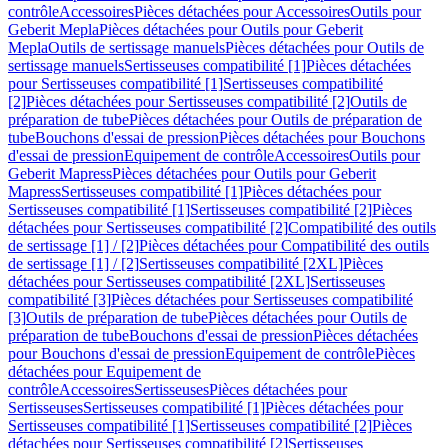
contrôle
Accessoires
Pièces détachées pour Accessoires
Outils pour
Geberit Mepla
Pièces détachées pour Outils pour Geberit
Mepla
Outils de sertissage manuels
Pièces détachées pour Outils de
sertissage manuels
Sertisseuses compatibilité [1]
Pièces détachées
pour Sertisseuses compatibilité [1]
Sertisseuses compatibilité
[2]
Pièces détachées pour Sertisseuses compatibilité [2]
Outils de
préparation de tube
Pièces détachées pour Outils de préparation de
tube
Bouchons d'essai de pression
Pièces détachées pour Bouchons
d'essai de pression
Equipement de contrôle
Accessoires
Outils pour
Geberit Mapress
Pièces détachées pour Outils pour Geberit
Mapress
Sertisseuses compatibilité [1]
Pièces détachées pour
Sertisseuses compatibilité [1]
Sertisseuses compatibilité [2]
Pièces
détachées pour Sertisseuses compatibilité [2]
Compatibilité des outils
de sertissage [1] / [2]
Pièces détachées pour Compatibilité des outils
de sertissage [1] / [2]
Sertisseuses compatibilité [2XL]
Pièces
détachées pour Sertisseuses compatibilité [2XL]
Sertisseuses
compatibilité [3]
Pièces détachées pour Sertisseuses compatibilité
[3]
Outils de préparation de tube
Pièces détachées pour Outils de
préparation de tube
Bouchons d'essai de pression
Pièces détachées
pour Bouchons d'essai de pression
Equipement de contrôle
Pièces
détachées pour Equipement de
contrôle
Accessoires
Sertisseuses
Pièces détachées pour
Sertisseuses
Sertisseuses compatibilité [1]
Pièces détachées pour
Sertisseuses compatibilité [1]
Sertisseuses compatibilité [2]
Pièces
détachées pour Sertisseuses compatibilité [2]
Sertisseuses