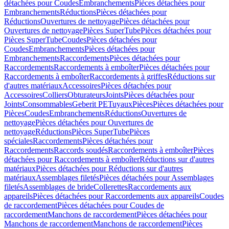
détachées pour Coudes
Embranchements
Pièces détachées pour
Embranchements
Réductions
Pièces détachées pour
Réductions
Ouvertures de nettoyage
Pièces détachées pour
Ouvertures de nettoyage
Pièces SuperTube
Pièces détachées pour
Pièces SuperTube
Coudes
Pièces détachées pour
Coudes
Embranchements
Pièces détachées pour
Embranchements
Raccordements
Pièces détachées pour
Raccordements
Raccordements à emboîter
Pièces détachées pour
Raccordements à emboîter
Raccordements à griffes
Réductions sur
d'autres matériaux
Accessoires
Pièces détachées pour
Accessoires
Colliers
Obturateurs
Joints
Pièces détachées pour
Joints
Consommables
Geberit PE
Tuyaux
Pièces
Pièces détachées pour
Pièces
Coudes
Embranchements
Réductions
Ouvertures de
nettoyage
Pièces détachées pour Ouvertures de
nettoyage
Réductions
Pièces SuperTube
Pièces
spéciales
Raccordements
Pièces détachées pour
Raccordements
Raccords soudés
Raccordements à emboîter
Pièces
détachées pour Raccordements à emboîter
Réductions sur d'autres
matériaux
Pièces détachées pour Réductions sur d'autres
matériaux
Assemblages filetés
Pièces détachées pour Assemblages
filetés
Assemblages de bride
Collerettes
Raccordements aux
appareils
Pièces détachées pour Raccordements aux appareils
Coudes
de raccordement
Pièces détachées pour Coudes de
raccordement
Manchons de raccordement
Pièces détachées pour
Manchons de raccordement
Manchons de raccordement
Pièces