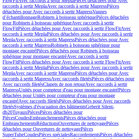
FlowFit
Avec raccords à sertir Mepla
Pièces détachées pour Avec
raccords à sertir Mepla
Avec raccords à sertir Mapress
Pièces
détachées pour Avec raccords à sertir Mapress
Vannes
d’échantillonnage
Robinets à boisseau sphérique
Pièces détachées
pour Robinets à boisseau sphérique
Avec raccords à sertir
FlowFit
Pièces détachées pour Avec raccords à sertir FlowFit
Avec
raccords à sertir Mepla
Pièces détachées pour Avec raccords à sertir
Mepla
Avec raccords à sertir Mapress
Pièces détachées pour Avec
raccords à sertir Mapress
Robinets à boisseau sphérique pour
montage encastré
Pièces détachées pour Robinets à boisseau
sphérique pour montage encastré
Avec raccords à sertir
FlowFit
Pièces détachées pour Avec raccords à sertir FlowFit
Avec
raccords à sertir Mepla
Pièces détachées pour Avec raccords à sertir
Mepla
Avec raccords à sertir Mapress
Pièces détachées pour Avec
raccords à sertir Mapress
Avec raccords filetés
Pièces détachées pour
Avec raccords filetés
Clapets de non retour
Avec raccords à sertir
Mapress
Unités pour compteur d'eau pour montage encastré
Pièces
détachées pour Unités pour compteur d'eau pour montage
encastré
Avec raccords filetés
Pièces détachées pour Avec raccords
filetés
Systèmes d'évacuation des bâtiments
Geberit Silent-
db20
Tuyaux
Pièces
Pièces détachées pour
Pièces
Coudes
Embranchements
Pièces détachées pour
Embranchements
Réductions
Ouvertures de nettoyage
Pièces
détachées pour Ouvertures de nettoyage
Pièces
SuperTube
Coudes
Pièces spéciales
Raccordements
Pièces détachées