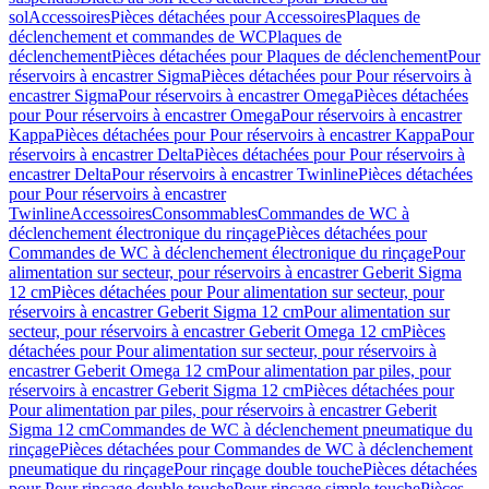
sol
Accessoires
Pièces détachées pour Accessoires
Plaques de
déclenchement et commandes de WC
Plaques de
déclenchement
Pièces détachées pour Plaques de déclenchement
Pour
réservoirs à encastrer Sigma
Pièces détachées pour Pour réservoirs à
encastrer Sigma
Pour réservoirs à encastrer Omega
Pièces détachées
pour Pour réservoirs à encastrer Omega
Pour réservoirs à encastrer
Kappa
Pièces détachées pour Pour réservoirs à encastrer Kappa
Pour
réservoirs à encastrer Delta
Pièces détachées pour Pour réservoirs à
encastrer Delta
Pour réservoirs à encastrer Twinline
Pièces détachées
pour Pour réservoirs à encastrer
Twinline
Accessoires
Consommables
Commandes de WC à
déclenchement électronique du rinçage
Pièces détachées pour
Commandes de WC à déclenchement électronique du rinçage
Pour
alimentation sur secteur, pour réservoirs à encastrer Geberit Sigma
12 cm
Pièces détachées pour Pour alimentation sur secteur, pour
réservoirs à encastrer Geberit Sigma 12 cm
Pour alimentation sur
secteur, pour réservoirs à encastrer Geberit Omega 12 cm
Pièces
détachées pour Pour alimentation sur secteur, pour réservoirs à
encastrer Geberit Omega 12 cm
Pour alimentation par piles, pour
réservoirs à encastrer Geberit Sigma 12 cm
Pièces détachées pour
Pour alimentation par piles, pour réservoirs à encastrer Geberit
Sigma 12 cm
Commandes de WC à déclenchement pneumatique du
rinçage
Pièces détachées pour Commandes de WC à déclenchement
pneumatique du rinçage
Pour rinçage double touche
Pièces détachées
pour Pour rinçage double touche
Pour rinçage simple touche
Pièces