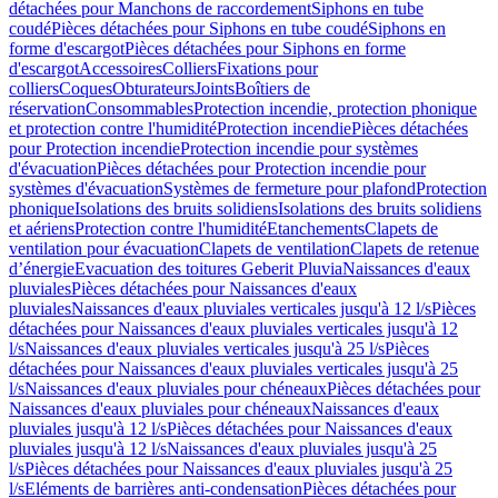
détachées pour Manchons de raccordement
Siphons en tube
coudé
Pièces détachées pour Siphons en tube coudé
Siphons en
forme d'escargot
Pièces détachées pour Siphons en forme
d'escargot
Accessoires
Colliers
Fixations pour
colliers
Coques
Obturateurs
Joints
Boîtiers de
réservation
Consommables
Protection incendie, protection phonique
et protection contre l'humidité
Protection incendie
Pièces détachées
pour Protection incendie
Protection incendie pour systèmes
d'évacuation
Pièces détachées pour Protection incendie pour
systèmes d'évacuation
Systèmes de fermeture pour plafond
Protection
phonique
Isolations des bruits solidiens
Isolations des bruits solidiens
et aériens
Protection contre l'humidité
Etanchements
Clapets de
ventilation pour évacuation
Clapets de ventilation
Clapets de retenue
d’énergie
Evacuation des toitures Geberit Pluvia
Naissances d'eaux
pluviales
Pièces détachées pour Naissances d'eaux
pluviales
Naissances d'eaux pluviales verticales jusqu'à 12 l/s
Pièces
détachées pour Naissances d'eaux pluviales verticales jusqu'à 12
l/s
Naissances d'eaux pluviales verticales jusqu'à 25 l/s
Pièces
détachées pour Naissances d'eaux pluviales verticales jusqu'à 25
l/s
Naissances d'eaux pluviales pour chéneaux
Pièces détachées pour
Naissances d'eaux pluviales pour chéneaux
Naissances d'eaux
pluviales jusqu'à 12 l/s
Pièces détachées pour Naissances d'eaux
pluviales jusqu'à 12 l/s
Naissances d'eaux pluviales jusqu'à 25
l/s
Pièces détachées pour Naissances d'eaux pluviales jusqu'à 25
l/s
Eléments de barrières anti-condensation
Pièces détachées pour