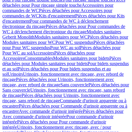
détachées pour Pour rinçage simple touche
Accessoires pour
commandes de WC
Pièces détachées pour Accessoires pour
commandes de WC
Kits d'encastrement
Pièces détachées pour Kits
d'encastrement
Pour commandes de WC à déclenchement
électronique du rinçage
Pièces détachées pour Pour commandes de
WC à déclenchement électronique du rinçage
Modules sanitaires
Geberit Monolith
Modules sanitaires pour WC
Pièces détachées pour
Modules sanitaires pour WC
Pour WC suspendus
Pièces détachées
pour Pour WC suspendus
Pour WC au sol
Pièces détachées pour
Pour WC au sol
Accessoires
Pièces détachées pour
Accessoires
Consommables
Modules sanitaires pour bidets
Pièces
détachées pour Modules sanitaires pour bidets
Pour bidets suspendus
et au sol
Pièces détachées pour Pour bidets suspendus et au
sol
Urinoirs
Urinoirs, fonctionnement avec rinçage, avec rebord de
rinçage
Pièces détachées pour Urinoirs, fonctionnement avec
rinçage, avec rebord de rinçage
Sans couvercle
Pièces détachées pour
Sans couvercle
Urinoirs, fonctionnement avec rinçage, sans rebord
de rinçage
Pièces détachées pour Urinoirs, fonctionnement avec
rinçage, sans rebord de rinçage
Commande d'urinoir apparente ou à
encastrer
Pièces détachées pour Commande d'urinoir apparente ou à
encastrer
Avec commande d'urinoir intégrée
Pièces détachées pour
Avec commande d'urinoir intégrée
Pour commande d'urinoir
intégrée
Pièces détachées pour Pour commande d'urinoir
intégrée
Urinoirs, fonctionnement avec rinçage, avec / pour