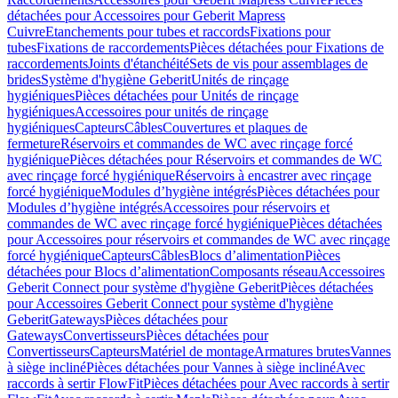
détachées pour Accessoires pour Geberit Mapress
Cuivre
Etanchements pour tubes et raccords
Fixations pour
tubes
Fixations de raccordements
Pièces détachées pour Fixations de
raccordements
Joints d'étanchéité
Sets de vis pour assemblages de
brides
Système d'hygiène Geberit
Unités de rinçage
hygiéniques
Pièces détachées pour Unités de rinçage
hygiéniques
Accessoires pour unités de rinçage
hygiéniques
Capteurs
Câbles
Couvertures et plaques de
fermeture
Réservoirs et commandes de WC avec rinçage forcé
hygiénique
Pièces détachées pour Réservoirs et commandes de WC
avec rinçage forcé hygiénique
Réservoirs à encastrer avec rinçage
forcé hygiénique
Modules d’hygiène intégrés
Pièces détachées pour
Modules d’hygiène intégrés
Accessoires pour réservoirs et
commandes de WC avec rinçage forcé hygiénique
Pièces détachées
pour Accessoires pour réservoirs et commandes de WC avec rinçage
forcé hygiénique
Capteurs
Câbles
Blocs d’alimentation
Pièces
détachées pour Blocs d’alimentation
Composants réseau
Accessoires
Geberit Connect pour système d'hygiène Geberit
Pièces détachées
pour Accessoires Geberit Connect pour système d'hygiène
Geberit
Gateways
Pièces détachées pour
Gateways
Convertisseurs
Pièces détachées pour
Convertisseurs
Capteurs
Matériel de montage
Armatures brutes
Vannes
à siège incliné
Pièces détachées pour Vannes à siège incliné
Avec
raccords à sertir FlowFit
Pièces détachées pour Avec raccords à sertir