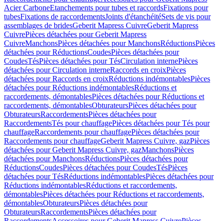
Acier Carbone
Etanchements pour tubes et raccords
Fixations pour
tubes
Fixations de raccordements
Joints d'étanchéité
Sets de vis pour
assemblages de brides
Geberit Mapress Cuivre
Geberit Mapress
Cuivre
Pièces détachées pour Geberit Mapress
Cuivre
Manchons
Pièces détachées pour Manchons
Réductions
Pièces
détachées pour Réductions
Coudes
Pièces détachées pour
Coudes
Tés
Pièces détachées pour Tés
Circulation interne
Pièces
détachées pour Circulation interne
Raccords en croix
Pièces
détachées pour Raccords en croix
Réductions indémontables
Pièces
détachées pour Réductions indémontables
Réductions et
raccordements, démontables
Pièces détachées pour Réductions et
raccordements, démontables
Obturateurs
Pièces détachées pour
Obturateurs
Raccordements
Pièces détachées pour
Raccordements
Tés pour chauffage
Pièces détachées pour Tés pour
chauffage
Raccordements pour chauffage
Pièces détachées pour
Raccordements pour chauffage
Geberit Mapress Cuivre, gaz
Pièces
détachées pour Geberit Mapress Cuivre, gaz
Manchons
Pièces
détachées pour Manchons
Réductions
Pièces détachées pour
Réductions
Coudes
Pièces détachées pour Coudes
Tés
Pièces
détachées pour Tés
Réductions indémontables
Pièces détachées pour
Réductions indémontables
Réductions et raccordements,
démontables
Pièces détachées pour Réductions et raccordements,
démontables
Obturateurs
Pièces détachées pour
Obturateurs
Raccordements
Pièces détachées pour
Raccordements
Accessoires pour Geberit Mapress Cuivre
Pièces