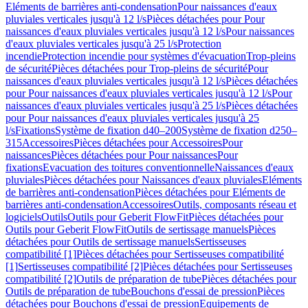
Eléments de barrières anti-condensation
Pour naissances d'eaux
pluviales verticales jusqu'à 12 l/s
Pièces détachées pour Pour
naissances d'eaux pluviales verticales jusqu'à 12 l/s
Pour naissances
d'eaux pluviales verticales jusqu'à 25 l/s
Protection
incendie
Protection incendie pour systèmes d'évacuation
Trop-pleins
de sécurité
Pièces détachées pour Trop-pleins de sécurité
Pour
naissances d'eaux pluviales verticales jusqu'à 12 l/s
Pièces détachées
pour Pour naissances d'eaux pluviales verticales jusqu'à 12 l/s
Pour
naissances d'eaux pluviales verticales jusqu'à 25 l/s
Pièces détachées
pour Pour naissances d'eaux pluviales verticales jusqu'à 25
l/s
Fixations
Système de fixation d40–200
Système de fixation d250–
315
Accessoires
Pièces détachées pour Accessoires
Pour
naissances
Pièces détachées pour Pour naissances
Pour
fixations
Evacuation des toitures conventionnelle
Naissances d'eaux
pluviales
Pièces détachées pour Naissances d'eaux pluviales
Eléments
de barrières anti-condensation
Pièces détachées pour Eléments de
barrières anti-condensation
Accessoires
Outils, composants réseau et
logiciels
Outils
Outils pour Geberit FlowFit
Pièces détachées pour
Outils pour Geberit FlowFit
Outils de sertissage manuels
Pièces
détachées pour Outils de sertissage manuels
Sertisseuses
compatibilité [1]
Pièces détachées pour Sertisseuses compatibilité
[1]
Sertisseuses compatibilité [2]
Pièces détachées pour Sertisseuses
compatibilité [2]
Outils de préparation de tube
Pièces détachées pour
Outils de préparation de tube
Bouchons d'essai de pression
Pièces
détachées pour Bouchons d'essai de pression
Equipements de