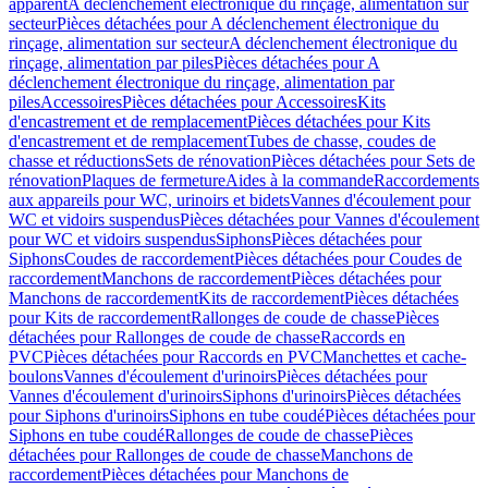
apparent
A déclenchement électronique du rinçage, alimentation sur
secteur
Pièces détachées pour A déclenchement électronique du
rinçage, alimentation sur secteur
A déclenchement électronique du
rinçage, alimentation par piles
Pièces détachées pour A
déclenchement électronique du rinçage, alimentation par
piles
Accessoires
Pièces détachées pour Accessoires
Kits
d'encastrement et de remplacement
Pièces détachées pour Kits
d'encastrement et de remplacement
Tubes de chasse, coudes de
chasse et réductions
Sets de rénovation
Pièces détachées pour Sets de
rénovation
Plaques de fermeture
Aides à la commande
Raccordements
aux appareils pour WC, urinoirs et bidets
Vannes d'écoulement pour
WC et vidoirs suspendus
Pièces détachées pour Vannes d'écoulement
pour WC et vidoirs suspendus
Siphons
Pièces détachées pour
Siphons
Coudes de raccordement
Pièces détachées pour Coudes de
raccordement
Manchons de raccordement
Pièces détachées pour
Manchons de raccordement
Kits de raccordement
Pièces détachées
pour Kits de raccordement
Rallonges de coude de chasse
Pièces
détachées pour Rallonges de coude de chasse
Raccords en
PVC
Pièces détachées pour Raccords en PVC
Manchettes et cache-
boulons
Vannes d'écoulement d'urinoirs
Pièces détachées pour
Vannes d'écoulement d'urinoirs
Siphons d'urinoirs
Pièces détachées
pour Siphons d'urinoirs
Siphons en tube coudé
Pièces détachées pour
Siphons en tube coudé
Rallonges de coude de chasse
Pièces
détachées pour Rallonges de coude de chasse
Manchons de
raccordement
Pièces détachées pour Manchons de