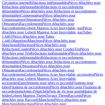
Circulation interne
Réductions indémontables
Pièces détachées pour
Réductions indémontables
Réductions et raccordements,
démontables
Pièces détachées pour Réductions et raccordements,
démontables
Compensateurs
Pièces détachées pour
Compensateurs
Obturateurs
Pièces détachées pour
Obturateurs
Raccordements
Pièces détachées pour
Raccordements
Geberit Mapress Acier Inoxydable, gaz
Pièces
détachées pour Geberit Mapress Acier Inoxydable, gaz
Tubes
1.4401
Pièces détachées pour Tubes
1.4401
Mamelons
Manchons
Pièces détachées pour
Manchons
Réductions
Pièces détachées pour
Réductions
Coudes
Pièces détachées pour Coudes
Tés
Pièces
détachées pour Tés
Réductions indémontables
Pièces détachées pour
Réductions indémontables
Réductions et raccordements,
démontables
Pièces détachées pour Réductions et raccordements,
démontables
Obturateurs
Pièces détachées pour
Obturateurs
Raccordements
Pièces détachées pour
Raccordements
Geberit Mapress Acier Inoxydable, accessoires
Pièces
détachées pour Geberit Mapress Acier Inoxydable,
accessoires
Etanchements pour tubes et raccords
Fixations pour
tubes
Fixations de raccordements
Pièces détachées pour Fixations de
raccordements
Joints d'étanchéité
Sets de vis pour assemblages de
brides
Geberit Mapress Therm
Tuyaux Therm
Raccords
Pièces
détachées pour Raccords
Manchons
Pièces détachées pour
Manchons
Réductions
Pièces détachées pour