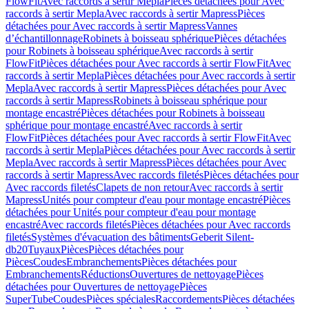
FlowFit
Avec raccords à sertir Mepla
Pièces détachées pour Avec
raccords à sertir Mepla
Avec raccords à sertir Mapress
Pièces
détachées pour Avec raccords à sertir Mapress
Vannes
d’échantillonnage
Robinets à boisseau sphérique
Pièces détachées
pour Robinets à boisseau sphérique
Avec raccords à sertir
FlowFit
Pièces détachées pour Avec raccords à sertir FlowFit
Avec
raccords à sertir Mepla
Pièces détachées pour Avec raccords à sertir
Mepla
Avec raccords à sertir Mapress
Pièces détachées pour Avec
raccords à sertir Mapress
Robinets à boisseau sphérique pour
montage encastré
Pièces détachées pour Robinets à boisseau
sphérique pour montage encastré
Avec raccords à sertir
FlowFit
Pièces détachées pour Avec raccords à sertir FlowFit
Avec
raccords à sertir Mepla
Pièces détachées pour Avec raccords à sertir
Mepla
Avec raccords à sertir Mapress
Pièces détachées pour Avec
raccords à sertir Mapress
Avec raccords filetés
Pièces détachées pour
Avec raccords filetés
Clapets de non retour
Avec raccords à sertir
Mapress
Unités pour compteur d'eau pour montage encastré
Pièces
détachées pour Unités pour compteur d'eau pour montage
encastré
Avec raccords filetés
Pièces détachées pour Avec raccords
filetés
Systèmes d'évacuation des bâtiments
Geberit Silent-
db20
Tuyaux
Pièces
Pièces détachées pour
Pièces
Coudes
Embranchements
Pièces détachées pour
Embranchements
Réductions
Ouvertures de nettoyage
Pièces
détachées pour Ouvertures de nettoyage
Pièces
SuperTube
Coudes
Pièces spéciales
Raccordements
Pièces détachées