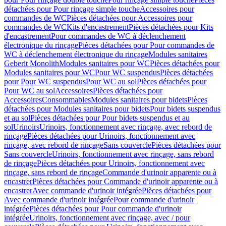
détachées pour Pour rinçage simple touche
Accessoires pour
commandes de WC
Pièces détachées pour Accessoires pour
commandes de WC
Kits d'encastrement
Pièces détachées pour Kits
d'encastrement
Pour commandes de WC à déclenchement
électronique du rinçage
Pièces détachées pour Pour commandes de
WC à déclenchement électronique du rinçage
Modules sanitaires
Geberit Monolith
Modules sanitaires pour WC
Pièces détachées pour
Modules sanitaires pour WC
Pour WC suspendus
Pièces détachées
pour Pour WC suspendus
Pour WC au sol
Pièces détachées pour
Pour WC au sol
Accessoires
Pièces détachées pour
Accessoires
Consommables
Modules sanitaires pour bidets
Pièces
détachées pour Modules sanitaires pour bidets
Pour bidets suspendus
et au sol
Pièces détachées pour Pour bidets suspendus et au
sol
Urinoirs
Urinoirs, fonctionnement avec rinçage, avec rebord de
rinçage
Pièces détachées pour Urinoirs, fonctionnement avec
rinçage, avec rebord de rinçage
Sans couvercle
Pièces détachées pour
Sans couvercle
Urinoirs, fonctionnement avec rinçage, sans rebord
de rinçage
Pièces détachées pour Urinoirs, fonctionnement avec
rinçage, sans rebord de rinçage
Commande d'urinoir apparente ou à
encastrer
Pièces détachées pour Commande d'urinoir apparente ou à
encastrer
Avec commande d'urinoir intégrée
Pièces détachées pour
Avec commande d'urinoir intégrée
Pour commande d'urinoir
intégrée
Pièces détachées pour Pour commande d'urinoir
intégrée
Urinoirs, fonctionnement avec rinçage, avec / pour