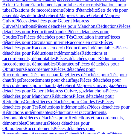
Acier Carbone
Etanchements pour tubes et raccords
Fixations pour
tubes
Fixations de raccordements
Joints d'étanchéité
Sets de vis pour
assemblages de brides
Geberit Mapress Cuivre
Geberit Mapress
Cuivre
Pièces détachées pour Geberit Mapress
Cuivre
Manchons
Pièces détachées pour Manchons
Réductions
Pièces
détachées pour Réductions
Coudes
Pièces détachées pour
Coudes
Tés
Pièces détachées pour Tés
Circulation interne
Pièces
détachées pour Circulation interne
Raccords en croix
Pièces
détachées pour Raccords en croix
Réductions indémontables
Pièces
détachées pour Réductions indémontables
Réductions et
raccordements, démontables
Pièces détachées pour Réductions et
raccordements, démontables
Obturateurs
Pièces détachées pour
Obturateurs
Raccordements
Pièces détachées pour
Raccordements
Tés pour chauffage
Pièces détachées pour Tés pour
chauffage
Raccordements pour chauffage
Pièces détachées pour
Raccordements pour chauffage
Geberit Mapress Cuivre, gaz
Pièces
détachées pour Geberit Mapress Cuivre, gaz
Manchons
Pièces
détachées pour Manchons
Réductions
Pièces détachées pour
Réductions
Coudes
Pièces détachées pour Coudes
Tés
Pièces
détachées pour Tés
Réductions indémontables
Pièces détachées pour
Réductions indémontables
Réductions et raccordements,
démontables
Pièces détachées pour Réductions et raccordements,
démontables
Obturateurs
Pièces détachées pour
Obturateurs
Raccordements
Pièces détachées pour
Raccordements
Accessoires pour Geberit Mapress Cuivre
Pièces