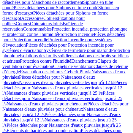
détachées pour Manchons de raccordement
Siphons en tube
coudé
Pièces détachées pour Siphons en tube coudé
Siphons en
forme d'escargot
Pièces détachées pour Siphons en forme
d'escargot
Accessoires
Colliers
Fixations pour
colliers
Coques
Obturateurs
Joints
Boîtiers de
réservation
Consommables
Protection incendie, protection phonique
et protection contre l'humidité
Protection incendie
Pièces détachées
pour Protection incendie
Protection incendie pour systèmes
d'évacuation
Pièces détachées pour Protection incendie pour
systèmes d'évacuation
Systèmes de fermeture pour plafond
Protection
phonique
Isolations des bruits solidiens
Isolations des bruits solidiens
et aériens
Protection contre l'humidité
Etanchements
Clapets de
ventilation pour évacuation
Clapets de ventilation
Clapets de retenue
d’énergie
Evacuation des toitures Geberit Pluvia
Naissances d'eaux
pluviales
Pièces détachées pour Naissances d'eaux
pluviales
Naissances d'eaux pluviales verticales jusqu'à 12 l/s
Pièces
détachées pour Naissances d'eaux pluviales verticales jusqu'à 12
l/s
Naissances d'eaux pluviales verticales jusqu'à 25 l/s
Pièces
détachées pour Naissances d'eaux pluviales verticales jusqu'à 25
l/s
Naissances d'eaux pluviales pour chéneaux
Pièces détachées pour
Naissances d'eaux pluviales pour chéneaux
Naissances d'eaux
pluviales jusqu'à 12 l/s
Pièces détachées pour Naissances d'eaux
pluviales jusqu'à 12 l/s
Naissances d'eaux pluviales jusqu'à 25
l/s
Pièces détachées pour Naissances d'eaux pluviales jusqu'à 25
l/s
Eléments de barrières anti-condensation
Pièces détachées pour