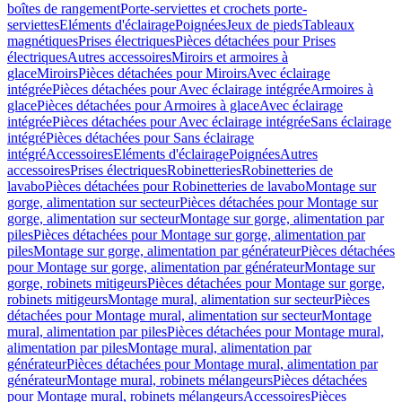
boîtes de rangement
Porte-serviettes et crochets porte-
serviettes
Eléments d'éclairage
Poignées
Jeux de pieds
Tableaux
magnétiques
Prises électriques
Pièces détachées pour Prises
électriques
Autres accessoires
Miroirs et armoires à
glace
Miroirs
Pièces détachées pour Miroirs
Avec éclairage
intégrée
Pièces détachées pour Avec éclairage intégrée
Armoires à
glace
Pièces détachées pour Armoires à glace
Avec éclairage
intégrée
Pièces détachées pour Avec éclairage intégrée
Sans éclairage
intégré
Pièces détachées pour Sans éclairage
intégré
Accessoires
Eléments d'éclairage
Poignées
Autres
accessoires
Prises électriques
Robinetteries
Robinetteries de
lavabo
Pièces détachées pour Robinetteries de lavabo
Montage sur
gorge, alimentation sur secteur
Pièces détachées pour Montage sur
gorge, alimentation sur secteur
Montage sur gorge, alimentation par
piles
Pièces détachées pour Montage sur gorge, alimentation par
piles
Montage sur gorge, alimentation par générateur
Pièces détachées
pour Montage sur gorge, alimentation par générateur
Montage sur
gorge, robinets mitigeurs
Pièces détachées pour Montage sur gorge,
robinets mitigeurs
Montage mural, alimentation sur secteur
Pièces
détachées pour Montage mural, alimentation sur secteur
Montage
mural, alimentation par piles
Pièces détachées pour Montage mural,
alimentation par piles
Montage mural, alimentation par
générateur
Pièces détachées pour Montage mural, alimentation par
générateur
Montage mural, robinets mélangeurs
Pièces détachées
pour Montage mural, robinets mélangeurs
Accessoires
Pièces