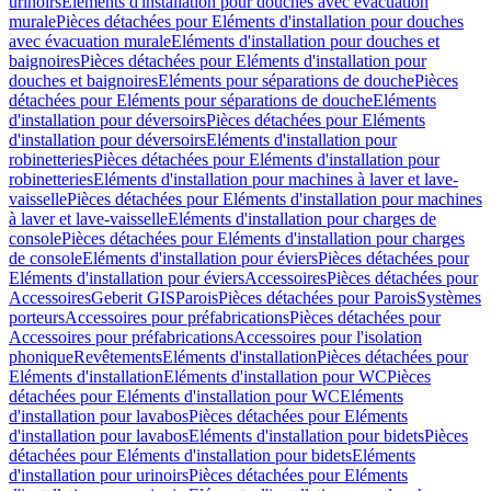
urinoirs
Eléments d'installation pour douches avec évacuation
murale
Pièces détachées pour Eléments d'installation pour douches
avec évacuation murale
Eléments d'installation pour douches et
baignoires
Pièces détachées pour Eléments d'installation pour
douches et baignoires
Eléments pour séparations de douche
Pièces
détachées pour Eléments pour séparations de douche
Eléments
d'installation pour déversoirs
Pièces détachées pour Eléments
d'installation pour déversoirs
Eléments d'installation pour
robinetteries
Pièces détachées pour Eléments d'installation pour
robinetteries
Eléments d'installation pour machines à laver et lave-
vaisselle
Pièces détachées pour Eléments d'installation pour machines
à laver et lave-vaisselle
Eléments d'installation pour charges de
console
Pièces détachées pour Eléments d'installation pour charges
de console
Eléments d'installation pour éviers
Pièces détachées pour
Eléments d'installation pour éviers
Accessoires
Pièces détachées pour
Accessoires
Geberit GIS
Parois
Pièces détachées pour Parois
Systèmes
porteurs
Accessoires pour préfabrications
Pièces détachées pour
Accessoires pour préfabrications
Accessoires pour l'isolation
phonique
Revêtements
Eléments d'installation
Pièces détachées pour
Eléments d'installation
Eléments d'installation pour WC
Pièces
détachées pour Eléments d'installation pour WC
Eléments
d'installation pour lavabos
Pièces détachées pour Eléments
d'installation pour lavabos
Eléments d'installation pour bidets
Pièces
détachées pour Eléments d'installation pour bidets
Eléments
d'installation pour urinoirs
Pièces détachées pour Eléments