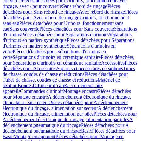
couvercle
Pièces détachées pour Urinoirs, fonctionnement avec
rinçage, avec / pour couvercle
Sans rebord de rinçage
Pièces
détachées pour Sans rebord de rinçage
Avec rebord de rinçage
Pièces
détachées pour Avec rebord de rinçage
Urinoirs, fonctionnement
sans eau
Pièces détachées pour Urinoirs, fonctionnement sans
eau
Sans couvercle
Pièces détachées pour Sans couvercle
Séparations
d'urinoirs
Pièces détachées pour Séparations d'urinoirs
Séparations
d'urinoirs en matière synthétique
Pièces détachées pour Séparations
d'urinoirs en matière synthétique
Séparations d'urinoirs en
verre
Pièces détachées pour Séparations d'urinoirs en
verre
Séparations d'urinoirs en céramique sanitaire
Pièces détachées
pour Séparations d'urinoirs en céramique sanitaire
Accessoires
Pièces
détachées pour Accessoires
Siphons et accessoires de siphons
Tubes
de chasse, coudes de chasse et réductions
Pièces détachées pour
Tubes de chasse, coudes de chasse et réductions
Matériel de
fixation
Bondes
Diffuseur d’eau
Raccordements aux
appareils
Commandes d'urinoir
Montage encastré
Pièces détachées
pour Montage encastré
A déclenchement électronique du rinçage,
alimentation sur secteur
Pièces détachées pour A déclenchement
électronique du rinçage, alimentation sur secteur
A déclenchement
électronique du rinçage, alimentation par piles
Pièces détachées pour
A déclenchement électronique du rinçage, alimentation par piles
A
déclenchement pneumatique du rinçage
Pièces détachées pour A
déclenchement pneumatique du rinçage
Basic
Pièces détachées pour
Basic
Montage en apparent
Pièces détachées pour Montage en