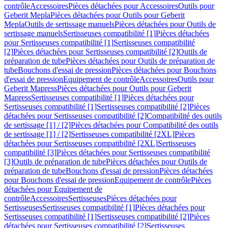
contrôle
Accessoires
Pièces détachées pour Accessoires
Outils pour
Geberit Mepla
Pièces détachées pour Outils pour Geberit
Mepla
Outils de sertissage manuels
Pièces détachées pour Outils de
sertissage manuels
Sertisseuses compatibilité [1]
Pièces détachées
pour Sertisseuses compatibilité [1]
Sertisseuses compatibilité
[2]
Pièces détachées pour Sertisseuses compatibilité [2]
Outils de
préparation de tube
Pièces détachées pour Outils de préparation de
tube
Bouchons d'essai de pression
Pièces détachées pour Bouchons
d'essai de pression
Equipement de contrôle
Accessoires
Outils pour
Geberit Mapress
Pièces détachées pour Outils pour Geberit
Mapress
Sertisseuses compatibilité [1]
Pièces détachées pour
Sertisseuses compatibilité [1]
Sertisseuses compatibilité [2]
Pièces
détachées pour Sertisseuses compatibilité [2]
Compatibilité des outils
de sertissage [1] / [2]
Pièces détachées pour Compatibilité des outils
de sertissage [1] / [2]
Sertisseuses compatibilité [2XL]
Pièces
détachées pour Sertisseuses compatibilité [2XL]
Sertisseuses
compatibilité [3]
Pièces détachées pour Sertisseuses compatibilité
[3]
Outils de préparation de tube
Pièces détachées pour Outils de
préparation de tube
Bouchons d'essai de pression
Pièces détachées
pour Bouchons d'essai de pression
Equipement de contrôle
Pièces
détachées pour Equipement de
contrôle
Accessoires
Sertisseuses
Pièces détachées pour
Sertisseuses
Sertisseuses compatibilité [1]
Pièces détachées pour
Sertisseuses compatibilité [1]
Sertisseuses compatibilité [2]
Pièces
détachées pour Sertisseuses compatibilité [2]
Sertisseuses