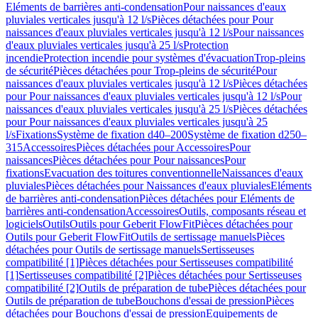
Eléments de barrières anti-condensation
Pour naissances d'eaux
pluviales verticales jusqu'à 12 l/s
Pièces détachées pour Pour
naissances d'eaux pluviales verticales jusqu'à 12 l/s
Pour naissances
d'eaux pluviales verticales jusqu'à 25 l/s
Protection
incendie
Protection incendie pour systèmes d'évacuation
Trop-pleins
de sécurité
Pièces détachées pour Trop-pleins de sécurité
Pour
naissances d'eaux pluviales verticales jusqu'à 12 l/s
Pièces détachées
pour Pour naissances d'eaux pluviales verticales jusqu'à 12 l/s
Pour
naissances d'eaux pluviales verticales jusqu'à 25 l/s
Pièces détachées
pour Pour naissances d'eaux pluviales verticales jusqu'à 25
l/s
Fixations
Système de fixation d40–200
Système de fixation d250–
315
Accessoires
Pièces détachées pour Accessoires
Pour
naissances
Pièces détachées pour Pour naissances
Pour
fixations
Evacuation des toitures conventionnelle
Naissances d'eaux
pluviales
Pièces détachées pour Naissances d'eaux pluviales
Eléments
de barrières anti-condensation
Pièces détachées pour Eléments de
barrières anti-condensation
Accessoires
Outils, composants réseau et
logiciels
Outils
Outils pour Geberit FlowFit
Pièces détachées pour
Outils pour Geberit FlowFit
Outils de sertissage manuels
Pièces
détachées pour Outils de sertissage manuels
Sertisseuses
compatibilité [1]
Pièces détachées pour Sertisseuses compatibilité
[1]
Sertisseuses compatibilité [2]
Pièces détachées pour Sertisseuses
compatibilité [2]
Outils de préparation de tube
Pièces détachées pour
Outils de préparation de tube
Bouchons d'essai de pression
Pièces
détachées pour Bouchons d'essai de pression
Equipements de