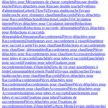
détachées pour Mécanismes de chasse complets
Rinçage double
touche
Pièces détachées pour Rinçage double touche
Systèmes
d'alimentation
Geberit FlowFit
Tuyaux multicouche
Tuyaux
multicouche avec résistance chauffante
Raccords
Pièces détachées
pour Raccords
Manchons
Réductions
Coudes
Tés
Circulation
interne
Pièces détachées pour Circulation interne
Réductions
indémontables
Réductions et raccords, démontables
Pièces détachées
pour Réductions et raccords,
démontables
Obturateurs
Raccordements
Pièces détachées pour
Raccordements
Distributeurs avec raccordement à visser
Répartiteur
avec raccord à sertir
Tés pour chauffage
Réductions et raccordements
pour chauffage, démontables
Raccordements pour chauffage
Pièces
détachées pour Raccordements pour chauffage
Accessoires
Isolations
pour tubes et raccords
Etanchéités pour tubes et raccords
Etanchéités
pour raccords
Fixations pour tubes
Fixations pour
raccordements
Joints d'étanchéité
Sets de vis pour assemblages à
bride
Consommables
Geberit PushFit
Tuyaux multicouches
Tuyaux
multicouches pour chauffage
Raccords
Pièces détachées pour
Raccords
Raccordements
Pièces détachées pour
Raccordements
Raccordements pour chauffage
Pièces détachées pour
Raccordements pour chauffage
Accessoires
Pièces détachées pour
Accessoires
Isolations pour tubes et raccords
Etanchements pour
tubes et raccords
Fixations pour tubes
Fixations de
raccordements
Pièces détachées pour Fixations de
raccordements
Joints d'étanchéité
Geberit Mepla
Tuyaux multicouches