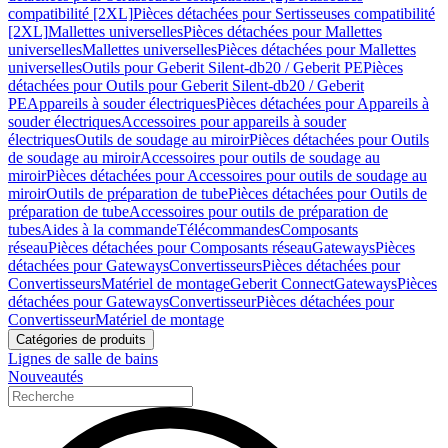
compatibilité [2XL]
Pièces détachées pour Sertisseuses compatibilité
[2XL]
Mallettes universelles
Pièces détachées pour Mallettes
universelles
Mallettes universelles
Pièces détachées pour Mallettes
universelles
Outils pour Geberit Silent-db20 / Geberit PE
Pièces
détachées pour Outils pour Geberit Silent-db20 / Geberit
PE
Appareils à souder électriques
Pièces détachées pour Appareils à
souder électriques
Accessoires pour appareils à souder
électriques
Outils de soudage au miroir
Pièces détachées pour Outils
de soudage au miroir
Accessoires pour outils de soudage au
miroir
Pièces détachées pour Accessoires pour outils de soudage au
miroir
Outils de préparation de tube
Pièces détachées pour Outils de
préparation de tube
Accessoires pour outils de préparation de
tubes
Aides à la commande
Télécommandes
Composants
réseau
Pièces détachées pour Composants réseau
Gateways
Pièces
détachées pour Gateways
Convertisseurs
Pièces détachées pour
Convertisseurs
Matériel de montage
Geberit Connect
Gateways
Pièces
détachées pour Gateways
Convertisseur
Pièces détachées pour
Convertisseur
Matériel de montage
Catégories de produits
Lignes de salle de bains
Nouveautés