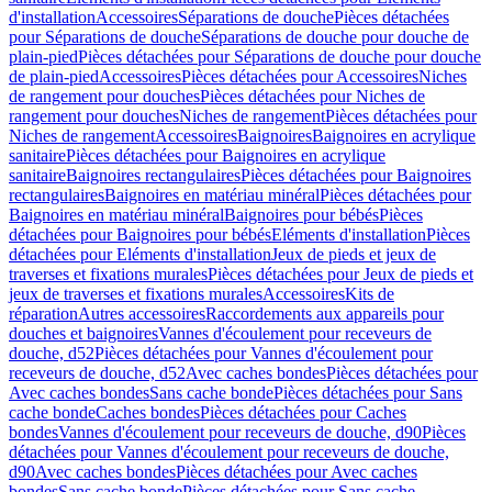
d'installation
Accessoires
Séparations de douche
Pièces détachées
pour Séparations de douche
Séparations de douche pour douche de
plain-pied
Pièces détachées pour Séparations de douche pour douche
de plain-pied
Accessoires
Pièces détachées pour Accessoires
Niches
de rangement pour douches
Pièces détachées pour Niches de
rangement pour douches
Niches de rangement
Pièces détachées pour
Niches de rangement
Accessoires
Baignoires
Baignoires en acrylique
sanitaire
Pièces détachées pour Baignoires en acrylique
sanitaire
Baignoires rectangulaires
Pièces détachées pour Baignoires
rectangulaires
Baignoires en matériau minéral
Pièces détachées pour
Baignoires en matériau minéral
Baignoires pour bébés
Pièces
détachées pour Baignoires pour bébés
Eléments d'installation
Pièces
détachées pour Eléments d'installation
Jeux de pieds et jeux de
traverses et fixations murales
Pièces détachées pour Jeux de pieds et
jeux de traverses et fixations murales
Accessoires
Kits de
réparation
Autres accessoires
Raccordements aux appareils pour
douches et baignoires
Vannes d'écoulement pour receveurs de
douche, d52
Pièces détachées pour Vannes d'écoulement pour
receveurs de douche, d52
Avec caches bondes
Pièces détachées pour
Avec caches bondes
Sans cache bonde
Pièces détachées pour Sans
cache bonde
Caches bondes
Pièces détachées pour Caches
bondes
Vannes d'écoulement pour receveurs de douche, d90
Pièces
détachées pour Vannes d'écoulement pour receveurs de douche,
d90
Avec caches bondes
Pièces détachées pour Avec caches
bondes
Sans cache bonde
Pièces détachées pour Sans cache