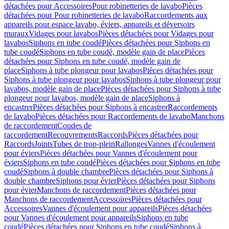
détachées pour Accessoires
Pour robinetteries de lavabo
Pièces
détachées pour Pour robinetteries de lavabo
Raccordements aux
appareils pour espace lavabo, éviers, appareils et déversoirs
muraux
Vidages pour lavabos
Pièces détachées pour Vidages pour
lavabos
Siphons en tube coudé
Pièces détachées pour Siphons en
tube coudé
Siphons en tube coudé, modèle gain de place
Pièces
détachées pour Siphons en tube coudé, modèle gain de
place
Siphons à tube plongeur pour lavabos
Pièces détachées pour
Siphons à tube plongeur pour lavabos
Siphons à tube plongeur pour
lavabos, modèle gain de place
Pièces détachées pour Siphons à tube
plongeur pour lavabos, modèle gain de place
Siphons à
encastrer
Pièces détachées pour Siphons à encastrer
Raccordements
de lavabo
Pièces détachées pour Raccordements de lavabo
Manchons
de raccordement
Coudes de
raccordement
Recouvrements
Raccords
Pièces détachées pour
Raccords
Joints
Tubes de trop-plein
Rallonges
Vannes d'écoulement
pour éviers
Pièces détachées pour Vannes d'écoulement pour
éviers
Siphons en tube coudé
Pièces détachées pour Siphons en tube
coudé
Siphons à double chambre
Pièces détachées pour Siphons à
double chambre
Siphons pour évier
Pièces détachées pour Siphons
pour évier
Manchons de raccordement
Pièces détachées pour
Manchons de raccordement
Accessoires
Pièces détachées pour
Accessoires
Vannes d'écoulement pour appareils
Pièces détachées
pour Vannes d'écoulement pour appareils
Siphons en tube
coudé
Pièces détachées pour Siphons en tube coudé
Siphons à