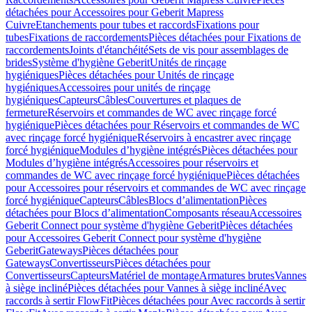
détachées pour Accessoires pour Geberit Mapress
Cuivre
Etanchements pour tubes et raccords
Fixations pour
tubes
Fixations de raccordements
Pièces détachées pour Fixations de
raccordements
Joints d'étanchéité
Sets de vis pour assemblages de
brides
Système d'hygiène Geberit
Unités de rinçage
hygiéniques
Pièces détachées pour Unités de rinçage
hygiéniques
Accessoires pour unités de rinçage
hygiéniques
Capteurs
Câbles
Couvertures et plaques de
fermeture
Réservoirs et commandes de WC avec rinçage forcé
hygiénique
Pièces détachées pour Réservoirs et commandes de WC
avec rinçage forcé hygiénique
Réservoirs à encastrer avec rinçage
forcé hygiénique
Modules d’hygiène intégrés
Pièces détachées pour
Modules d’hygiène intégrés
Accessoires pour réservoirs et
commandes de WC avec rinçage forcé hygiénique
Pièces détachées
pour Accessoires pour réservoirs et commandes de WC avec rinçage
forcé hygiénique
Capteurs
Câbles
Blocs d’alimentation
Pièces
détachées pour Blocs d’alimentation
Composants réseau
Accessoires
Geberit Connect pour système d'hygiène Geberit
Pièces détachées
pour Accessoires Geberit Connect pour système d'hygiène
Geberit
Gateways
Pièces détachées pour
Gateways
Convertisseurs
Pièces détachées pour
Convertisseurs
Capteurs
Matériel de montage
Armatures brutes
Vannes
à siège incliné
Pièces détachées pour Vannes à siège incliné
Avec
raccords à sertir FlowFit
Pièces détachées pour Avec raccords à sertir