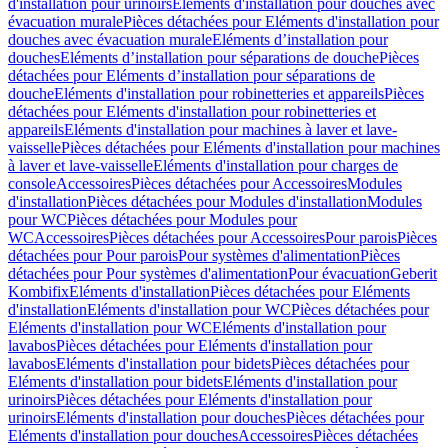
d'installation pour urinoirs
Eléments d'installation pour douches avec
évacuation murale
Pièces détachées pour Eléments d'installation pour
douches avec évacuation murale
Eléments d’installation pour
douches
Eléments d’installation pour séparations de douche
Pièces
détachées pour Eléments d’installation pour séparations de
douche
Eléments d'installation pour robinetteries et appareils
Pièces
détachées pour Eléments d'installation pour robinetteries et
appareils
Eléments d'installation pour machines à laver et lave-
vaisselle
Pièces détachées pour Eléments d'installation pour machines
à laver et lave-vaisselle
Eléments d'installation pour charges de
console
Accessoires
Pièces détachées pour Accessoires
Modules
d'installation
Pièces détachées pour Modules d'installation
Modules
pour WC
Pièces détachées pour Modules pour
WC
Accessoires
Pièces détachées pour Accessoires
Pour parois
Pièces
détachées pour Pour parois
Pour systèmes d'alimentation
Pièces
détachées pour Pour systèmes d'alimentation
Pour évacuation
Geberit
Kombifix
Eléments d'installation
Pièces détachées pour Eléments
d'installation
Eléments d'installation pour WC
Pièces détachées pour
Eléments d'installation pour WC
Eléments d'installation pour
lavabos
Pièces détachées pour Eléments d'installation pour
lavabos
Eléments d'installation pour bidets
Pièces détachées pour
Eléments d'installation pour bidets
Eléments d'installation pour
urinoirs
Pièces détachées pour Eléments d'installation pour
urinoirs
Eléments d'installation pour douches
Pièces détachées pour
Eléments d'installation pour douches
Accessoires
Pièces détachées