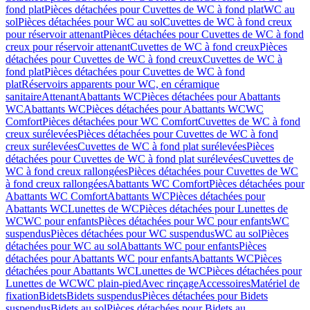
fond plat
Pièces détachées pour Cuvettes de WC à fond plat
WC au
sol
Pièces détachées pour WC au sol
Cuvettes de WC à fond creux
pour réservoir attenant
Pièces détachées pour Cuvettes de WC à fond
creux pour réservoir attenant
Cuvettes de WC à fond creux
Pièces
détachées pour Cuvettes de WC à fond creux
Cuvettes de WC à
fond plat
Pièces détachées pour Cuvettes de WC à fond
plat
Réservoirs apparents pour WC, en céramique
sanitaire
Attenant
Abattants WC
Pièces détachées pour Abattants
WC
Abattants WC
Pièces détachées pour Abattants WC
WC
Comfort
Pièces détachées pour WC Comfort
Cuvettes de WC à fond
creux surélevées
Pièces détachées pour Cuvettes de WC à fond
creux surélevées
Cuvettes de WC à fond plat surélevées
Pièces
détachées pour Cuvettes de WC à fond plat surélevées
Cuvettes de
WC à fond creux rallongées
Pièces détachées pour Cuvettes de WC
à fond creux rallongées
Abattants WC Comfort
Pièces détachées pour
Abattants WC Comfort
Abattants WC
Pièces détachées pour
Abattants WC
Lunettes de WC
Pièces détachées pour Lunettes de
WC
WC pour enfants
Pièces détachées pour WC pour enfants
WC
suspendus
Pièces détachées pour WC suspendus
WC au sol
Pièces
détachées pour WC au sol
Abattants WC pour enfants
Pièces
détachées pour Abattants WC pour enfants
Abattants WC
Pièces
détachées pour Abattants WC
Lunettes de WC
Pièces détachées pour
Lunettes de WC
WC plain-pied
Avec rinçage
Accessoires
Matériel de
fixation
Bidets
Bidets suspendus
Pièces détachées pour Bidets
suspendus
Bidets au sol
Pièces détachées pour Bidets au