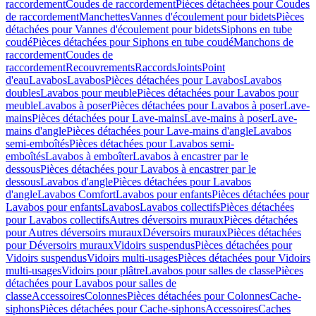
raccordement
Coudes de raccordement
Pièces détachées pour Coudes
de raccordement
Manchettes
Vannes d'écoulement pour bidets
Pièces
détachées pour Vannes d'écoulement pour bidets
Siphons en tube
coudé
Pièces détachées pour Siphons en tube coudé
Manchons de
raccordement
Coudes de
raccordement
Recouvrements
Raccords
Joints
Point
d'eau
Lavabos
Lavabos
Pièces détachées pour Lavabos
Lavabos
doubles
Lavabos pour meuble
Pièces détachées pour Lavabos pour
meuble
Lavabos à poser
Pièces détachées pour Lavabos à poser
Lave-
mains
Pièces détachées pour Lave-mains
Lave-mains à poser
Lave-
mains d'angle
Pièces détachées pour Lave-mains d'angle
Lavabos
semi-emboîtés
Pièces détachées pour Lavabos semi-
emboîtés
Lavabos à emboîter
Lavabos à encastrer par le
dessous
Pièces détachées pour Lavabos à encastrer par le
dessous
Lavabos d'angle
Pièces détachées pour Lavabos
d'angle
Lavabos Comfort
Lavabos pour enfants
Pièces détachées pour
Lavabos pour enfants
Lavabos
Lavabos collectifs
Pièces détachées
pour Lavabos collectifs
Autres déversoirs muraux
Pièces détachées
pour Autres déversoirs muraux
Déversoirs muraux
Pièces détachées
pour Déversoirs muraux
Vidoirs suspendus
Pièces détachées pour
Vidoirs suspendus
Vidoirs multi-usages
Pièces détachées pour Vidoirs
multi-usages
Vidoirs pour plâtre
Lavabos pour salles de classe
Pièces
détachées pour Lavabos pour salles de
classe
Accessoires
Colonnes
Pièces détachées pour Colonnes
Cache-
siphons
Pièces détachées pour Cache-siphons
Accessoires
Caches