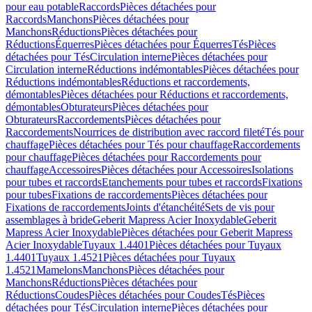
pour eau potable
Raccords
Pièces détachées pour
Raccords
Manchons
Pièces détachées pour
Manchons
Réductions
Pièces détachées pour
Réductions
Équerres
Pièces détachées pour Équerres
Tés
Pièces
détachées pour Tés
Circulation interne
Pièces détachées pour
Circulation interne
Réductions indémontables
Pièces détachées pour
Réductions indémontables
Réductions et raccordements,
démontables
Pièces détachées pour Réductions et raccordements,
démontables
Obturateurs
Pièces détachées pour
Obturateurs
Raccordements
Pièces détachées pour
Raccordements
Nourrices de distribution avec raccord fileté
Tés pour
chauffage
Pièces détachées pour Tés pour chauffage
Raccordements
pour chauffage
Pièces détachées pour Raccordements pour
chauffage
Accessoires
Pièces détachées pour Accessoires
Isolations
pour tubes et raccords
Etanchements pour tubes et raccords
Fixations
pour tubes
Fixations de raccordements
Pièces détachées pour
Fixations de raccordements
Joints d'étanchéité
Sets de vis pour
assemblages à bride
Geberit Mapress Acier Inoxydable
Geberit
Mapress Acier Inoxydable
Pièces détachées pour Geberit Mapress
Acier Inoxydable
Tuyaux 1.4401
Pièces détachées pour Tuyaux
1.4401
Tuyaux 1.4521
Pièces détachées pour Tuyaux
1.4521
Mamelons
Manchons
Pièces détachées pour
Manchons
Réductions
Pièces détachées pour
Réductions
Coudes
Pièces détachées pour Coudes
Tés
Pièces
détachées pour Tés
Circulation interne
Pièces détachées pour