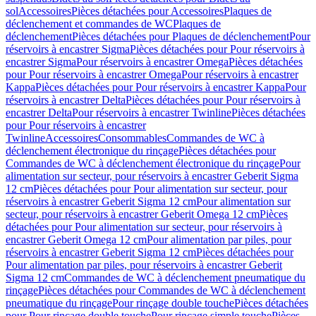
sol
Accessoires
Pièces détachées pour Accessoires
Plaques de
déclenchement et commandes de WC
Plaques de
déclenchement
Pièces détachées pour Plaques de déclenchement
Pour
réservoirs à encastrer Sigma
Pièces détachées pour Pour réservoirs à
encastrer Sigma
Pour réservoirs à encastrer Omega
Pièces détachées
pour Pour réservoirs à encastrer Omega
Pour réservoirs à encastrer
Kappa
Pièces détachées pour Pour réservoirs à encastrer Kappa
Pour
réservoirs à encastrer Delta
Pièces détachées pour Pour réservoirs à
encastrer Delta
Pour réservoirs à encastrer Twinline
Pièces détachées
pour Pour réservoirs à encastrer
Twinline
Accessoires
Consommables
Commandes de WC à
déclenchement électronique du rinçage
Pièces détachées pour
Commandes de WC à déclenchement électronique du rinçage
Pour
alimentation sur secteur, pour réservoirs à encastrer Geberit Sigma
12 cm
Pièces détachées pour Pour alimentation sur secteur, pour
réservoirs à encastrer Geberit Sigma 12 cm
Pour alimentation sur
secteur, pour réservoirs à encastrer Geberit Omega 12 cm
Pièces
détachées pour Pour alimentation sur secteur, pour réservoirs à
encastrer Geberit Omega 12 cm
Pour alimentation par piles, pour
réservoirs à encastrer Geberit Sigma 12 cm
Pièces détachées pour
Pour alimentation par piles, pour réservoirs à encastrer Geberit
Sigma 12 cm
Commandes de WC à déclenchement pneumatique du
rinçage
Pièces détachées pour Commandes de WC à déclenchement
pneumatique du rinçage
Pour rinçage double touche
Pièces détachées
pour Pour rinçage double touche
Pour rinçage simple touche
Pièces