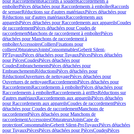
pour Raccordements
Raccords à souder
Raccordements à
emboîter
Pièces détachées pour Raccordements à emboîter
Raccords
de serrage
Réductions sur d'autres matériaux
Pièces détachées pour
Réductions sur d'autres matériaux
Raccordements aux
appareils
Pièces détachées pour Raccordements aux appareils
Coudes
de raccordement
Pièces détachées pour Coudes de
raccordement
Manchons de raccordement à emboîter
Pièces
détachées pour Manchons de raccordement à
emboîter
Accessoires
Colliers
Fixations pour
colliers
Obturateurs
Joints
Consommables
Geberit Silent-
PP
Tuyaux
Pièces détachées pour Tuyaux
Pièces
Pièces détachées
pour Pièces
Coudes
Pièces détachées pour
Coudes
Embranchements
Pièces détachées pour
Embranchements
Réductions
Pièces détachées pour
Réductions
Ouvertures de nettoyage
Pièces détachées pour
Ouvertures de nettoyage
Raccordements
Pièces détachées pour
Raccordements
Raccordements à emboîter
Pièces détachées pour
Raccordements à emboîter
Raccordements à griffes
Réductions sur
d'autres matériaux
Raccordements aux appareils
Pièces détachées
pour Raccordements aux appareils
Coudes de raccordement
Pièces
détachées pour Coudes de raccordement
Manchons de
raccordement
Pièces détachées pour Manchons de
raccordement
Accessoires
Obturateurs
Joints
Cape de
protection
Consommables
Geberit Silent-Pro
Tuyaux
Pièces détachées
pour Tuyaux
Pièces
Pièces détachées pour Pièces
Coudes
Pièces