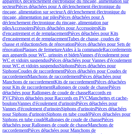
apparent
A déclenchement électronique du rinçage, alimentation sur
secteur
Pièces détachées pour A déclenchement électronique du
rinçage, alimentation sur secteur
A déclenchement électronique du
rinçage, alimentation par piles
Pièces détachées pour A
déclenchement électronique du rinçage, alimentation par
piles
Accessoires
Pièces détachées pour Accessoires
Kits
d'encastrement et de remplacement
Pièces détachées pour Kits
d'encastrement et de remplacement
Tubes de chasse, coudes de
chasse et réductions
Sets de rénovation
Pièces détachées pour Sets de
rénovation
Plaques de fermeture
Aides à la commande
Raccordements
aux appareils pour WC, urinoirs et bidets
Vannes d'écoulement pour
WC et vidoirs suspendus
Pièces détachées pour Vannes d'écoulement
pour WC et vidoirs suspendus
Siphons
Pièces détachées pour
Siphons
Coudes de raccordement
Pièces détachées pour Coudes de
raccordement
Manchons de raccordement
Pièces détachées pour
Manchons de raccordement
Kits de raccordement
Pièces détachées
pour Kits de raccordement
Rallonges de coude de chasse
Pièces
détachées pour Rallonges de coude de chasse
Raccords en
PVC
Pièces détachées pour Raccords en PVC
Manchettes et cache-
boulons
Vannes d'écoulement d'urinoirs
Pièces détachées pour
Vannes d'écoulement d'urinoirs
Siphons d'urinoirs
Pièces détachées
pour Siphons d'urinoirs
Siphons en tube coudé
Pièces détachées pour
Siphons en tube coudé
Rallonges de coude de chasse
Pièces
détachées pour Rallonges de coude de chasse
Manchons de
raccordement
Pièces détachées pour Manchons de