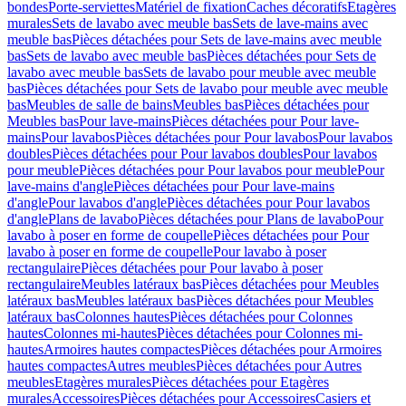
bondes
Porte-serviettes
Matériel de fixation
Caches décoratifs
Etagères
murales
Sets de lavabo avec meuble bas
Sets de lave-mains avec
meuble bas
Pièces détachées pour Sets de lave-mains avec meuble
bas
Sets de lavabo avec meuble bas
Pièces détachées pour Sets de
lavabo avec meuble bas
Sets de lavabo pour meuble avec meuble
bas
Pièces détachées pour Sets de lavabo pour meuble avec meuble
bas
Meubles de salle de bains
Meubles bas
Pièces détachées pour
Meubles bas
Pour lave-mains
Pièces détachées pour Pour lave-
mains
Pour lavabos
Pièces détachées pour Pour lavabos
Pour lavabos
doubles
Pièces détachées pour Pour lavabos doubles
Pour lavabos
pour meuble
Pièces détachées pour Pour lavabos pour meuble
Pour
lave-mains d'angle
Pièces détachées pour Pour lave-mains
d'angle
Pour lavabos d'angle
Pièces détachées pour Pour lavabos
d'angle
Plans de lavabo
Pièces détachées pour Plans de lavabo
Pour
lavabo à poser en forme de coupelle
Pièces détachées pour Pour
lavabo à poser en forme de coupelle
Pour lavabo à poser
rectangulaire
Pièces détachées pour Pour lavabo à poser
rectangulaire
Meubles latéraux bas
Pièces détachées pour Meubles
latéraux bas
Meubles latéraux bas
Pièces détachées pour Meubles
latéraux bas
Colonnes hautes
Pièces détachées pour Colonnes
hautes
Colonnes mi-hautes
Pièces détachées pour Colonnes mi-
hautes
Armoires hautes compactes
Pièces détachées pour Armoires
hautes compactes
Autres meubles
Pièces détachées pour Autres
meubles
Etagères murales
Pièces détachées pour Etagères
murales
Accessoires
Pièces détachées pour Accessoires
Casiers et