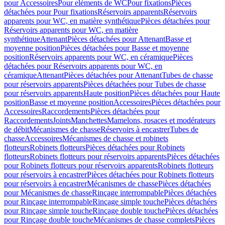
pour Accessoires
Pour eléments de WC
Pour fixations
Pièces
détachées pour Pour fixations
Réservoirs apparents
Réservoirs
apparents pour WC, en matière synthétique
Pièces détachées pour
Réservoirs apparents pour WC, en matière
synthétique
Attenant
Pièces détachées pour Attenant
Basse et
moyenne position
Pièces détachées pour Basse et moyenne
position
Réservoirs apparents pour WC, en céramique
Pièces
détachées pour Réservoirs apparents pour WC, en
céramique
Attenant
Pièces détachées pour Attenant
Tubes de chasse
pour réservoirs apparents
Pièces détachées pour Tubes de chasse
pour réservoirs apparents
Haute position
Pièces détachées pour Haute
position
Basse et moyenne position
Accessoires
Pièces détachées pour
Accessoires
Raccordements
Pièces détachées pour
Raccordements
Joints
Manchettes
Mamelons, rosaces et modérateurs
de débit
Mécanismes de chasse
Réservoirs à encastrer
Tubes de
chasse
Accessoires
Mécanismes de chasse et robinets
flotteurs
Robinets flotteurs
Pièces détachées pour Robinets
flotteurs
Robinets flotteurs pour réservoirs apparents
Pièces détachées
pour Robinets flotteurs pour réservoirs apparents
Robinets flotteurs
pour réservoirs à encastrer
Pièces détachées pour Robinets flotteurs
pour réservoirs à encastrer
Mécanismes de chasse
Pièces détachées
pour Mécanismes de chasse
Rinçage interrompable
Pièces détachées
pour Rinçage interrompable
Rinçage simple touche
Pièces détachées
pour Rinçage simple touche
Rinçage double touche
Pièces détachées
pour Rinçage double touche
Mécanismes de chasse complets
Pièces