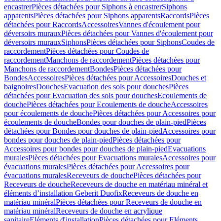
encastrer
Pièces détachées pour Siphons à encastrer
Siphons
apparents
Pièces détachées pour Siphons apparents
Raccords
Pièces
détachées pour Raccords
Accessoires
Vannes d'écoulement pour
déversoirs muraux
Pièces détachées pour Vannes d'écoulement pour
déversoirs muraux
Siphons
Pièces détachées pour Siphons
Coudes de
raccordement
Pièces détachées pour Coudes de
raccordement
Manchons de raccordement
Pièces détachées pour
Manchons de raccordement
Bondes
Pièces détachées pour
Bondes
Accessoires
Pièces détachées pour Accessoires
Douches et
baignoires
Douches
Evacuation des sols pour douches
Pièces
détachées pour Evacuation des sols pour douches
Ecoulements de
douche
Pièces détachées pour Ecoulements de douche
Accessoires
pour écoulements de douche
Pièces détachées pour Accessoires pour
écoulements de douche
Bondes pour douches de plain-pied
Pièces
détachées pour Bondes pour douches de plain-pied
Accessoires pour
bondes pour douches de plain-pied
Pièces détachées pour
Accessoires pour bondes pour douches de plain-pied
Evacuations
murales
Pièces détachées pour Evacuations murales
Accessoires pour
évacuations murales
Pièces détachées pour Accessoires pour
évacuations murales
Receveurs de douche
Pièces détachées pour
Receveurs de douche
Receveurs de douche en matériau minéral et
éléments d’installation Geberit Duofix
Receveurs de douche en
matériau minéral
Pièces détachées pour Receveurs de douche en
matériau minéral
Receveurs de douche en acrylique
sanitaire
Eléments d'installation
Pièces détachées pour Eléments