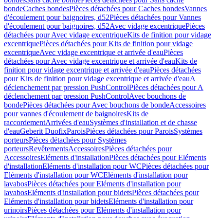
bonde
Caches bondes
Pièces détachées pour Caches bondes
Vannes
d'écoulement pour baignoires, d52
Pièces détachées pour Vannes
d'écoulement pour baignoires, d52
Avec vidage excentrique
Pièces
détachées pour Avec vidage excentrique
Kits de finition pour vidage
excentrique
Pièces détachées pour Kits de finition pour vidage
excentrique
Avec vidage excentrique et arrivée d'eau
Pièces
détachées pour Avec vidage excentrique et arrivée d'eau
Kits de
finition pour vidage excentrique et arrivée d'eau
Pièces détachées
pour Kits de finition pour vidage excentrique et arrivée d'eau
A
déclenchement par pression PushControl
Pièces détachées pour A
déclenchement par pression PushControl
Avec bouchons de
bonde
Pièces détachées pour Avec bouchons de bonde
Accessoires
pour vannes d'écoulement de baignoires
Kits de
raccordement
Arrivées d'eau
Systèmes d'installation et de chasse
d'eau
Geberit Duofix
Parois
Pièces détachées pour Parois
Systèmes
porteurs
Pièces détachées pour Systèmes
porteurs
Revêtements
Accessoires
Pièces détachées pour
Accessoires
Eléments d'installation
Pièces détachées pour Eléments
d'installation
Eléments d'installation pour WC
Pièces détachées pour
Eléments d'installation pour WC
Eléments d'installation pour
lavabos
Pièces détachées pour Eléments d'installation pour
lavabos
Eléments d'installation pour bidets
Pièces détachées pour
Eléments d'installation pour bidets
Eléments d'installation pour
urinoirs
Pièces détachées pour Eléments d'installation pour