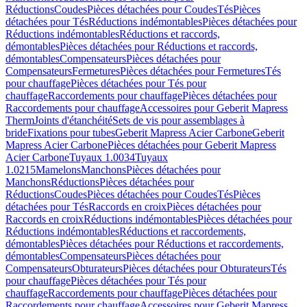
Réductions
Coudes
Pièces détachées pour Coudes
Tés
Pièces
détachées pour Tés
Réductions indémontables
Pièces détachées pour
Réductions indémontables
Réductions et raccords,
démontables
Pièces détachées pour Réductions et raccords,
démontables
Compensateurs
Pièces détachées pour
Compensateurs
Fermetures
Pièces détachées pour Fermetures
Tés
pour chauffage
Pièces détachées pour Tés pour
chauffage
Raccordements pour chauffage
Pièces détachées pour
Raccordements pour chauffage
Accessoires pour Geberit Mapress
Therm
Joints d'étanchéité
Sets de vis pour assemblages à
bride
Fixations pour tubes
Geberit Mapress Acier Carbone
Geberit
Mapress Acier Carbone
Pièces détachées pour Geberit Mapress
Acier Carbone
Tuyaux 1.0034
Tuyaux
1.0215
Mamelons
Manchons
Pièces détachées pour
Manchons
Réductions
Pièces détachées pour
Réductions
Coudes
Pièces détachées pour Coudes
Tés
Pièces
détachées pour Tés
Raccords en croix
Pièces détachées pour
Raccords en croix
Réductions indémontables
Pièces détachées pour
Réductions indémontables
Réductions et raccordements,
démontables
Pièces détachées pour Réductions et raccordements,
démontables
Compensateurs
Pièces détachées pour
Compensateurs
Obturateurs
Pièces détachées pour Obturateurs
Tés
pour chauffage
Pièces détachées pour Tés pour
chauffage
Raccordements pour chauffage
Pièces détachées pour
Raccordements pour chauffage
Accessoires pour Geberit Mapress