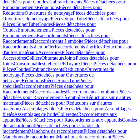
détachées pour Coudes
Embranchements
Pièces détachées pour
Embranchements
Réductions
Pièces détachées pour
Réductions
Ouvertures de nettoyage
Pièces détachées pour
Ouvertures de nettoyage
Pièces SuperTube
Pièces détachées pour
Pièces SuperTube
Coudes
Pièces détachées pour
Coudes
Embranchements
Pièces détachées pour
Embranchements
Raccordements
Pièces détachées pour
Raccordements
Raccordements à emboîter
Pièces détachées pour
Raccordements à emboîter
Raccordements à griffes
Réductions sur
d'autres matériaux
Accessoires
Pièces détachées pour
Accessoires
Colliers
Obturateurs
Joints
Pièces détachées pour
Joints
Consommables
Geberit PE
Tuyaux
Pièces
Pièces détachées pour
Pièces
Coudes
Embranchements
Réductions
Ouvertures de
nettoyage
Pièces détachées pour Ouvertures de
nettoyage
Réductions
Pièces SuperTube
Pièces
spéciales
Raccordements
Pièces détachées pour
Raccordements
Raccords soudés
Raccordements à emboîter
Pièces
détachées pour Raccordements à emboîter
Réductions sur d'autres
matériaux
Pièces détachées pour Réductions sur d'autres
matériaux
Assemblages filetés
Pièces détachées pour Assemblages
filetés
Assemblages de bride
Collerettes
Raccordements aux
appareils
Pièces détachées pour Raccordements aux appareils
Coudes
de raccordement
Pièces détachées pour Coudes de
raccordement
Manchons de raccordement
Pièces détachées pour
Manchons de raccordement
Manchons de raccordement
Pièces