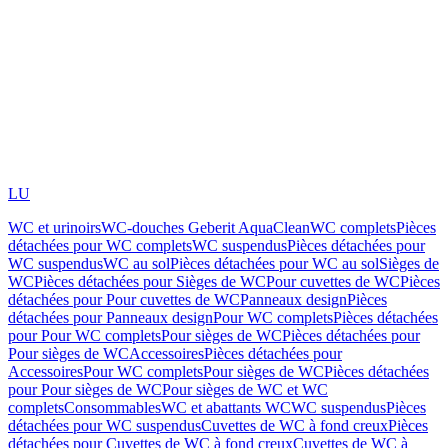
LU
WC et urinoirs
WC-douches Geberit AquaClean
WC complets
Pièces
détachées pour WC complets
WC suspendus
Pièces détachées pour
WC suspendus
WC au sol
Pièces détachées pour WC au sol
Sièges de
WC
Pièces détachées pour Sièges de WC
Pour cuvettes de WC
Pièces
détachées pour Pour cuvettes de WC
Panneaux design
Pièces
détachées pour Panneaux design
Pour WC complets
Pièces détachées
pour Pour WC complets
Pour sièges de WC
Pièces détachées pour
Pour sièges de WC
Accessoires
Pièces détachées pour
Accessoires
Pour WC complets
Pour sièges de WC
Pièces détachées
pour Pour sièges de WC
Pour sièges de WC et WC
complets
Consommables
WC et abattants WC
WC suspendus
Pièces
détachées pour WC suspendus
Cuvettes de WC à fond creux
Pièces
détachées pour Cuvettes de WC à fond creux
Cuvettes de WC à