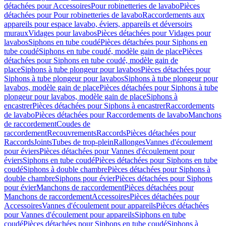
détachées pour Accessoires
Pour robinetteries de lavabo
Pièces
détachées pour Pour robinetteries de lavabo
Raccordements aux
appareils pour espace lavabo, éviers, appareils et déversoirs
muraux
Vidages pour lavabos
Pièces détachées pour Vidages pour
lavabos
Siphons en tube coudé
Pièces détachées pour Siphons en
tube coudé
Siphons en tube coudé, modèle gain de place
Pièces
détachées pour Siphons en tube coudé, modèle gain de
place
Siphons à tube plongeur pour lavabos
Pièces détachées pour
Siphons à tube plongeur pour lavabos
Siphons à tube plongeur pour
lavabos, modèle gain de place
Pièces détachées pour Siphons à tube
plongeur pour lavabos, modèle gain de place
Siphons à
encastrer
Pièces détachées pour Siphons à encastrer
Raccordements
de lavabo
Pièces détachées pour Raccordements de lavabo
Manchons
de raccordement
Coudes de
raccordement
Recouvrements
Raccords
Pièces détachées pour
Raccords
Joints
Tubes de trop-plein
Rallonges
Vannes d'écoulement
pour éviers
Pièces détachées pour Vannes d'écoulement pour
éviers
Siphons en tube coudé
Pièces détachées pour Siphons en tube
coudé
Siphons à double chambre
Pièces détachées pour Siphons à
double chambre
Siphons pour évier
Pièces détachées pour Siphons
pour évier
Manchons de raccordement
Pièces détachées pour
Manchons de raccordement
Accessoires
Pièces détachées pour
Accessoires
Vannes d'écoulement pour appareils
Pièces détachées
pour Vannes d'écoulement pour appareils
Siphons en tube
coudé
Pièces détachées pour Siphons en tube coudé
Siphons à