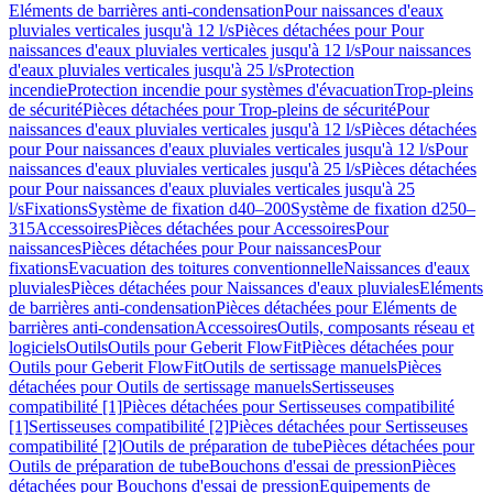
Eléments de barrières anti-condensation
Pour naissances d'eaux
pluviales verticales jusqu'à 12 l/s
Pièces détachées pour Pour
naissances d'eaux pluviales verticales jusqu'à 12 l/s
Pour naissances
d'eaux pluviales verticales jusqu'à 25 l/s
Protection
incendie
Protection incendie pour systèmes d'évacuation
Trop-pleins
de sécurité
Pièces détachées pour Trop-pleins de sécurité
Pour
naissances d'eaux pluviales verticales jusqu'à 12 l/s
Pièces détachées
pour Pour naissances d'eaux pluviales verticales jusqu'à 12 l/s
Pour
naissances d'eaux pluviales verticales jusqu'à 25 l/s
Pièces détachées
pour Pour naissances d'eaux pluviales verticales jusqu'à 25
l/s
Fixations
Système de fixation d40–200
Système de fixation d250–
315
Accessoires
Pièces détachées pour Accessoires
Pour
naissances
Pièces détachées pour Pour naissances
Pour
fixations
Evacuation des toitures conventionnelle
Naissances d'eaux
pluviales
Pièces détachées pour Naissances d'eaux pluviales
Eléments
de barrières anti-condensation
Pièces détachées pour Eléments de
barrières anti-condensation
Accessoires
Outils, composants réseau et
logiciels
Outils
Outils pour Geberit FlowFit
Pièces détachées pour
Outils pour Geberit FlowFit
Outils de sertissage manuels
Pièces
détachées pour Outils de sertissage manuels
Sertisseuses
compatibilité [1]
Pièces détachées pour Sertisseuses compatibilité
[1]
Sertisseuses compatibilité [2]
Pièces détachées pour Sertisseuses
compatibilité [2]
Outils de préparation de tube
Pièces détachées pour
Outils de préparation de tube
Bouchons d'essai de pression
Pièces
détachées pour Bouchons d'essai de pression
Equipements de