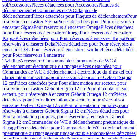
sol
Accessoires
Pièces détachées pour Accessoires
Plaques de
déclenchement et commandes de WC
Plaques de
déclenchement
Pièces détachées pour Plaques de déclenchement
Pour
réservoirs à encastrer Sigma
Pièces détachées pour Pour réservoirs à
encastrer Sigma
Pour réservoirs à encastrer Omega
Pièces détachées
pour Pour réservoirs à encastrer Omega
Pour réservoirs à encastrer
Kappa
Pièces détachées pour Pour réservoirs à encastrer Kappa
Pour
réservoirs à encastrer Delta
Pièces détachées pour Pour réservoirs à
encastrer Delta
Pour réservoirs à encastrer Twinline
Pièces détachées
pour Pour réservoirs à encastrer
Twinline
Accessoires
Consommables
Commandes de WC à
déclenchement électronique du rinçage
Pièces détachées pour
Commandes de WC à déclenchement électronique du rinçage
Pour
alimentation sur secteur, pour réservoirs à encastrer Geberit Sigma
12 cm
Pièces détachées pour Pour alimentation sur secteur, pour
réservoirs à encastrer Geberit Sigma 12 cm
Pour alimentation sur
secteur, pour réservoirs à encastrer Geberit Omega 12 cm
Pièces
détachées pour Pour alimentation sur secteur, pour réservoirs à
encastrer Geberit Omega 12 cm
Pour alimentation par piles, pour
réservoirs à encastrer Geberit Sigma 12 cm
Pièces détachées pour
Pour alimentation par piles, pour réservoirs à encastrer Geberit
Sigma 12 cm
Commandes de WC à déclenchement pneumatique du
rinçage
Pièces détachées pour Commandes de WC à déclenchement
pneumatique du rinçage
Pour rinçage double touche
Pièces détachées
pour Pour rinçage double touche
Pour rinçage simple touche
Pièces