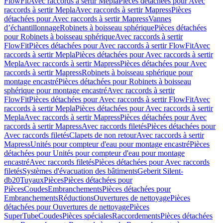
FlowFit
Avec raccords à sertir Mepla
Pièces détachées pour Avec
raccords à sertir Mepla
Avec raccords à sertir Mapress
Pièces
détachées pour Avec raccords à sertir Mapress
Vannes
d’échantillonnage
Robinets à boisseau sphérique
Pièces détachées
pour Robinets à boisseau sphérique
Avec raccords à sertir
FlowFit
Pièces détachées pour Avec raccords à sertir FlowFit
Avec
raccords à sertir Mepla
Pièces détachées pour Avec raccords à sertir
Mepla
Avec raccords à sertir Mapress
Pièces détachées pour Avec
raccords à sertir Mapress
Robinets à boisseau sphérique pour
montage encastré
Pièces détachées pour Robinets à boisseau
sphérique pour montage encastré
Avec raccords à sertir
FlowFit
Pièces détachées pour Avec raccords à sertir FlowFit
Avec
raccords à sertir Mepla
Pièces détachées pour Avec raccords à sertir
Mepla
Avec raccords à sertir Mapress
Pièces détachées pour Avec
raccords à sertir Mapress
Avec raccords filetés
Pièces détachées pour
Avec raccords filetés
Clapets de non retour
Avec raccords à sertir
Mapress
Unités pour compteur d'eau pour montage encastré
Pièces
détachées pour Unités pour compteur d'eau pour montage
encastré
Avec raccords filetés
Pièces détachées pour Avec raccords
filetés
Systèmes d'évacuation des bâtiments
Geberit Silent-
db20
Tuyaux
Pièces
Pièces détachées pour
Pièces
Coudes
Embranchements
Pièces détachées pour
Embranchements
Réductions
Ouvertures de nettoyage
Pièces
détachées pour Ouvertures de nettoyage
Pièces
SuperTube
Coudes
Pièces spéciales
Raccordements
Pièces détachées