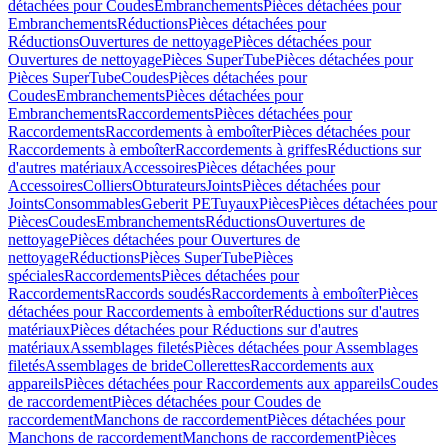
détachées pour Coudes
Embranchements
Pièces détachées pour
Embranchements
Réductions
Pièces détachées pour
Réductions
Ouvertures de nettoyage
Pièces détachées pour
Ouvertures de nettoyage
Pièces SuperTube
Pièces détachées pour
Pièces SuperTube
Coudes
Pièces détachées pour
Coudes
Embranchements
Pièces détachées pour
Embranchements
Raccordements
Pièces détachées pour
Raccordements
Raccordements à emboîter
Pièces détachées pour
Raccordements à emboîter
Raccordements à griffes
Réductions sur
d'autres matériaux
Accessoires
Pièces détachées pour
Accessoires
Colliers
Obturateurs
Joints
Pièces détachées pour
Joints
Consommables
Geberit PE
Tuyaux
Pièces
Pièces détachées pour
Pièces
Coudes
Embranchements
Réductions
Ouvertures de
nettoyage
Pièces détachées pour Ouvertures de
nettoyage
Réductions
Pièces SuperTube
Pièces
spéciales
Raccordements
Pièces détachées pour
Raccordements
Raccords soudés
Raccordements à emboîter
Pièces
détachées pour Raccordements à emboîter
Réductions sur d'autres
matériaux
Pièces détachées pour Réductions sur d'autres
matériaux
Assemblages filetés
Pièces détachées pour Assemblages
filetés
Assemblages de bride
Collerettes
Raccordements aux
appareils
Pièces détachées pour Raccordements aux appareils
Coudes
de raccordement
Pièces détachées pour Coudes de
raccordement
Manchons de raccordement
Pièces détachées pour
Manchons de raccordement
Manchons de raccordement
Pièces