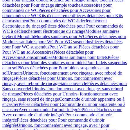
détachées pour Pour rinçage simple touche
Accessoires pour
commandes de WC
Pièces détachées pour Accessoires pour
commandes de WC
Kits d'encastrement
Pièces détachées pour Kits
d'encastrement
Pour commandes de WC à déclenchement
électronique du rinçage
Pièces détachées pour Pour commandes de
WC à déclenchement électronique du rinçage
Modules sanitaires
Geberit Monolith
Modules sanitaires pour WC
Pièces détachées pour
Modules sanitaires pour WC
Pour WC suspendus
Pièces détachées
pour Pour WC suspendus
Pour WC au sol
Pièces détachées pour
Pour WC au sol
Accessoires
Pièces détachées pour
Accessoires
Consommables
Modules sanitaires pour bidets
Pièces
détachées pour Modules sanitaires pour bidets
Pour bidets suspendus
et au sol
Pièces détachées pour Pour bidets suspendus et au
sol
Urinoirs
Urinoirs, fonctionnement avec rinçage, avec rebord de
rinçage
Pièces détachées pour Urinoirs, fonctionnement avec
rinçage, avec rebord de rinçage
Sans couvercle
Pièces détachées pour
Sans couvercle
Urinoirs, fonctionnement avec rinçage, sans rebord
de rinçage
Pièces détachées pour Urinoirs, fonctionnement avec
rinçage, sans rebord de rinçage
Commande d'urinoir apparente ou à
encastrer
Pièces détachées pour Commande d'urinoir apparente ou à
encastrer
Avec commande d'urinoir intégrée
Pièces détachées pour
Avec commande d'urinoir intégrée
Pour commande d'urinoir
intégrée
Pièces détachées pour Pour commande d'urinoir
intégrée
Urinoirs, fonctionnement avec rinçage, avec / pour