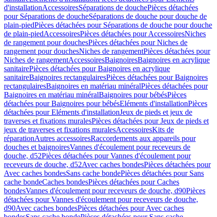
d'installation
Accessoires
Séparations de douche
Pièces détachées
pour Séparations de douche
Séparations de douche pour douche de
plain-pied
Pièces détachées pour Séparations de douche pour douche
de plain-pied
Accessoires
Pièces détachées pour Accessoires
Niches
de rangement pour douches
Pièces détachées pour Niches de
rangement pour douches
Niches de rangement
Pièces détachées pour
Niches de rangement
Accessoires
Baignoires
Baignoires en acrylique
sanitaire
Pièces détachées pour Baignoires en acrylique
sanitaire
Baignoires rectangulaires
Pièces détachées pour Baignoires
rectangulaires
Baignoires en matériau minéral
Pièces détachées pour
Baignoires en matériau minéral
Baignoires pour bébés
Pièces
détachées pour Baignoires pour bébés
Eléments d'installation
Pièces
détachées pour Eléments d'installation
Jeux de pieds et jeux de
traverses et fixations murales
Pièces détachées pour Jeux de pieds et
jeux de traverses et fixations murales
Accessoires
Kits de
réparation
Autres accessoires
Raccordements aux appareils pour
douches et baignoires
Vannes d'écoulement pour receveurs de
douche, d52
Pièces détachées pour Vannes d'écoulement pour
receveurs de douche, d52
Avec caches bondes
Pièces détachées pour
Avec caches bondes
Sans cache bonde
Pièces détachées pour Sans
cache bonde
Caches bondes
Pièces détachées pour Caches
bondes
Vannes d'écoulement pour receveurs de douche, d90
Pièces
détachées pour Vannes d'écoulement pour receveurs de douche,
d90
Avec caches bondes
Pièces détachées pour Avec caches
bondes
Sans cache bonde
Pièces détachées pour Sans cache