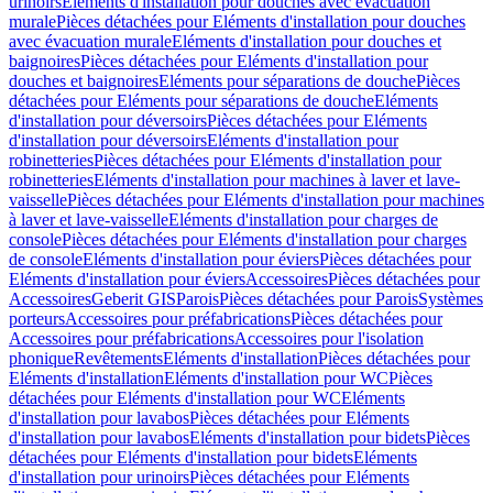
urinoirs
Eléments d'installation pour douches avec évacuation
murale
Pièces détachées pour Eléments d'installation pour douches
avec évacuation murale
Eléments d'installation pour douches et
baignoires
Pièces détachées pour Eléments d'installation pour
douches et baignoires
Eléments pour séparations de douche
Pièces
détachées pour Eléments pour séparations de douche
Eléments
d'installation pour déversoirs
Pièces détachées pour Eléments
d'installation pour déversoirs
Eléments d'installation pour
robinetteries
Pièces détachées pour Eléments d'installation pour
robinetteries
Eléments d'installation pour machines à laver et lave-
vaisselle
Pièces détachées pour Eléments d'installation pour machines
à laver et lave-vaisselle
Eléments d'installation pour charges de
console
Pièces détachées pour Eléments d'installation pour charges
de console
Eléments d'installation pour éviers
Pièces détachées pour
Eléments d'installation pour éviers
Accessoires
Pièces détachées pour
Accessoires
Geberit GIS
Parois
Pièces détachées pour Parois
Systèmes
porteurs
Accessoires pour préfabrications
Pièces détachées pour
Accessoires pour préfabrications
Accessoires pour l'isolation
phonique
Revêtements
Eléments d'installation
Pièces détachées pour
Eléments d'installation
Eléments d'installation pour WC
Pièces
détachées pour Eléments d'installation pour WC
Eléments
d'installation pour lavabos
Pièces détachées pour Eléments
d'installation pour lavabos
Eléments d'installation pour bidets
Pièces
détachées pour Eléments d'installation pour bidets
Eléments
d'installation pour urinoirs
Pièces détachées pour Eléments