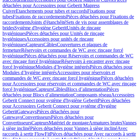
détachées pour Accessoires pour Geberit Mapress
Cuivre
Etanchements pour tubes et raccords
Fixations pour
tubes
Fixations de raccordements
Pièces détachées pour Fixations de
raccordements
Joints d'étanchéité
Sets de vis pour assemblages de
brides
Système d'hygiène Geberit
Unités de rinçage
hygiéniques
Pièces détachées pour Unités de rinçage
hygiéniques
Accessoires pour unités de rinçage
hygiéniques
Capteurs
Câbles
Couvertures et plaques de
fermeture
Réservoirs et commandes de WC avec rinçage forcé
hygiénique
Pièces détachées pour Réservoirs et commandes de WC
avec rinçage forcé hygiénique
Réservoirs à encastrer avec rinçage
forcé hygiénique
Modules d’hygiène intégrés
Pièces détachées pour
Modules d’hygiène intégrés
Accessoires pour réservoirs et
commandes de WC avec rinçage forcé hygiénique
Pièces détachées
pour Accessoires pour réservoirs et commandes de WC avec rinçage
forcé hygiénique
Capteurs
Câbles
Blocs d’alimentation
Pièces
détachées pour Blocs d’alimentation
Composants réseau
Accessoires
Geberit Connect pour système d'hygiène Geberit
Pièces détachées
pour Accessoires Geberit Connect pour système d'hygiène
Geberit
Gateways
Pièces détachées pour
Gateways
Convertisseurs
Pièces détachées pour
Convertisseurs
Capteurs
Matériel de montage
Armatures brutes
Vannes
à siège incliné
Pièces détachées pour Vannes à siège incliné
Avec
raccords à sertir FlowFit
Pièces détachées pour Avec raccords à sertir