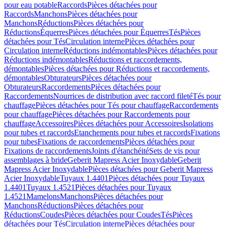
pour eau potable
Raccords
Pièces détachées pour
Raccords
Manchons
Pièces détachées pour
Manchons
Réductions
Pièces détachées pour
Réductions
Équerres
Pièces détachées pour Équerres
Tés
Pièces
détachées pour Tés
Circulation interne
Pièces détachées pour
Circulation interne
Réductions indémontables
Pièces détachées pour
Réductions indémontables
Réductions et raccordements,
démontables
Pièces détachées pour Réductions et raccordements,
démontables
Obturateurs
Pièces détachées pour
Obturateurs
Raccordements
Pièces détachées pour
Raccordements
Nourrices de distribution avec raccord fileté
Tés pour
chauffage
Pièces détachées pour Tés pour chauffage
Raccordements
pour chauffage
Pièces détachées pour Raccordements pour
chauffage
Accessoires
Pièces détachées pour Accessoires
Isolations
pour tubes et raccords
Etanchements pour tubes et raccords
Fixations
pour tubes
Fixations de raccordements
Pièces détachées pour
Fixations de raccordements
Joints d'étanchéité
Sets de vis pour
assemblages à bride
Geberit Mapress Acier Inoxydable
Geberit
Mapress Acier Inoxydable
Pièces détachées pour Geberit Mapress
Acier Inoxydable
Tuyaux 1.4401
Pièces détachées pour Tuyaux
1.4401
Tuyaux 1.4521
Pièces détachées pour Tuyaux
1.4521
Mamelons
Manchons
Pièces détachées pour
Manchons
Réductions
Pièces détachées pour
Réductions
Coudes
Pièces détachées pour Coudes
Tés
Pièces
détachées pour Tés
Circulation interne
Pièces détachées pour