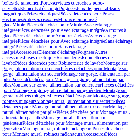
boîtes de rangement
Porte-serviettes et crochets porte-
serviettes
Eléments d'éclairage
Poignées
Jeux de pieds
Tableaux
magnétiques
Prises électriques
Pièces détachées pour Prises
électriques
Autres accessoires
Miroirs et armoires à
glace
Miroirs
Pièces détachées pour Miroirs
Avec éclairage
intégrée
Pièces détachées pour Avec éclairage intégrée
Armoires à
glace
Pièces détachées pour Armoires à glace
Avec éclairage
intégrée
Pièces détachées pour Avec éclairage intégrée
Sans éclairage
intégré
Pièces détachées pour Sans éclairage
intégré
Accessoires
Eléments d'éclairage
Poignées
Autres
accessoires
Prises électriques
Robinetteries
Robinetteries de
lavabo
Pièces détachées pour Robinetteries de lavabo
Montage sur
gorge, alimentation sur secteur
Pièces détachées pour Montage sur
gorge, alimentation sur secteur
Montage sur gorge, alimentation par
piles
Pièces détachées pour Montage sur gorge, alimentation par
piles
Montage sur gorge, alimentation par générateur
Pièces détachées
pour Montage sur gorge, alimentation par générateur
Montage sur
gorge, robinets mitigeurs
Pièces détachées pour Montage sur gorge,
robinets mitigeurs
Montage mural, alimentation sur secteur
Pièces
détachées pour Montage mural, alimentation sur secteur
Montage
mural, alimentation par piles
Pièces détachées pour Montage mural,
alimentation par piles
Montage mural, alimentation par
générateur
Pièces détachées pour Montage mural, alimentation par
générateur
Montage mural, robinets mélangeurs
Pièces détachées
pour Montage mural, robinets mélangeurs
Accessoires
Pièces