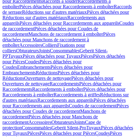
pour Raccordements
Raccords à souder
Raccordements à
emboîter
Pièces détachées pour Raccordements à emboîter
Raccords
de serrage
Réductions sur d'autres matériaux
Pièces détachées pour
Réductions sur d'autres matériaux
Raccordements aux
appareils
Pièces détachées pour Raccordements aux appareils
Coudes
de raccordement
Pièces détachées pour Coudes de
raccordement
Manchons de raccordement à emboîter
Pièces
détachées pour Manchons de raccordement à
emboîter
Accessoires
Colliers
Fixations pour
colliers
Obturateurs
Joints
Consommables
Geberit Silent-
PP
Tuyaux
Pièces détachées pour Tuyaux
Pièces
Pièces détachées
pour Pièces
Coudes
Pièces détachées pour
Coudes
Embranchements
Pièces détachées pour
Embranchements
Réductions
Pièces détachées pour
Réductions
Ouvertures de nettoyage
Pièces détachées pour
Ouvertures de nettoyage
Raccordements
Pièces détachées pour
Raccordements
Raccordements à emboîter
Pièces détachées pour
Raccordements à emboîter
Raccordements à griffes
Réductions sur
d'autres matériaux
Raccordements aux appareils
Pièces détachées
pour Raccordements aux appareils
Coudes de raccordement
Pièces
détachées pour Coudes de raccordement
Manchons de
raccordement
Pièces détachées pour Manchons de
raccordement
Accessoires
Obturateurs
Joints
Cape de
protection
Consommables
Geberit Silent-Pro
Tuyaux
Pièces détachées
pour Tuyaux
Pièces
Pièces détachées pour Pièces
Coudes
Pièces