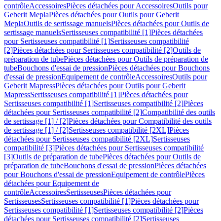
contrôle
Accessoires
Pièces détachées pour Accessoires
Outils pour
Geberit Mepla
Pièces détachées pour Outils pour Geberit
Mepla
Outils de sertissage manuels
Pièces détachées pour Outils de
sertissage manuels
Sertisseuses compatibilité [1]
Pièces détachées
pour Sertisseuses compatibilité [1]
Sertisseuses compatibilité
[2]
Pièces détachées pour Sertisseuses compatibilité [2]
Outils de
préparation de tube
Pièces détachées pour Outils de préparation de
tube
Bouchons d'essai de pression
Pièces détachées pour Bouchons
d'essai de pression
Equipement de contrôle
Accessoires
Outils pour
Geberit Mapress
Pièces détachées pour Outils pour Geberit
Mapress
Sertisseuses compatibilité [1]
Pièces détachées pour
Sertisseuses compatibilité [1]
Sertisseuses compatibilité [2]
Pièces
détachées pour Sertisseuses compatibilité [2]
Compatibilité des outils
de sertissage [1] / [2]
Pièces détachées pour Compatibilité des outils
de sertissage [1] / [2]
Sertisseuses compatibilité [2XL]
Pièces
détachées pour Sertisseuses compatibilité [2XL]
Sertisseuses
compatibilité [3]
Pièces détachées pour Sertisseuses compatibilité
[3]
Outils de préparation de tube
Pièces détachées pour Outils de
préparation de tube
Bouchons d'essai de pression
Pièces détachées
pour Bouchons d'essai de pression
Equipement de contrôle
Pièces
détachées pour Equipement de
contrôle
Accessoires
Sertisseuses
Pièces détachées pour
Sertisseuses
Sertisseuses compatibilité [1]
Pièces détachées pour
Sertisseuses compatibilité [1]
Sertisseuses compatibilité [2]
Pièces
détachées pour Sertisseuses compatibilité [2]
Sertisseuses