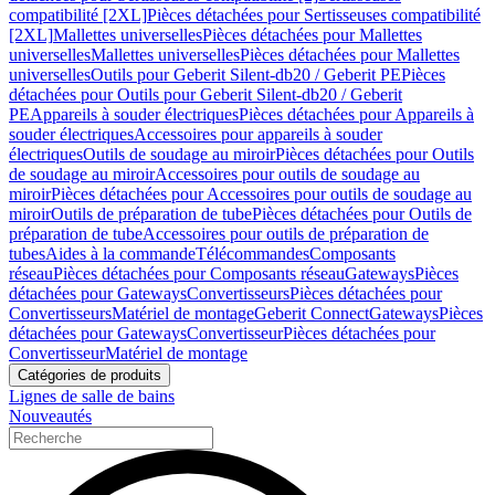
compatibilité [2XL]
Pièces détachées pour Sertisseuses compatibilité
[2XL]
Mallettes universelles
Pièces détachées pour Mallettes
universelles
Mallettes universelles
Pièces détachées pour Mallettes
universelles
Outils pour Geberit Silent-db20 / Geberit PE
Pièces
détachées pour Outils pour Geberit Silent-db20 / Geberit
PE
Appareils à souder électriques
Pièces détachées pour Appareils à
souder électriques
Accessoires pour appareils à souder
électriques
Outils de soudage au miroir
Pièces détachées pour Outils
de soudage au miroir
Accessoires pour outils de soudage au
miroir
Pièces détachées pour Accessoires pour outils de soudage au
miroir
Outils de préparation de tube
Pièces détachées pour Outils de
préparation de tube
Accessoires pour outils de préparation de
tubes
Aides à la commande
Télécommandes
Composants
réseau
Pièces détachées pour Composants réseau
Gateways
Pièces
détachées pour Gateways
Convertisseurs
Pièces détachées pour
Convertisseurs
Matériel de montage
Geberit Connect
Gateways
Pièces
détachées pour Gateways
Convertisseur
Pièces détachées pour
Convertisseur
Matériel de montage
Catégories de produits
Lignes de salle de bains
Nouveautés