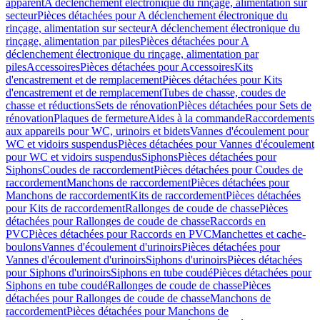
apparent
A déclenchement électronique du rinçage, alimentation sur
secteur
Pièces détachées pour A déclenchement électronique du
rinçage, alimentation sur secteur
A déclenchement électronique du
rinçage, alimentation par piles
Pièces détachées pour A
déclenchement électronique du rinçage, alimentation par
piles
Accessoires
Pièces détachées pour Accessoires
Kits
d'encastrement et de remplacement
Pièces détachées pour Kits
d'encastrement et de remplacement
Tubes de chasse, coudes de
chasse et réductions
Sets de rénovation
Pièces détachées pour Sets de
rénovation
Plaques de fermeture
Aides à la commande
Raccordements
aux appareils pour WC, urinoirs et bidets
Vannes d'écoulement pour
WC et vidoirs suspendus
Pièces détachées pour Vannes d'écoulement
pour WC et vidoirs suspendus
Siphons
Pièces détachées pour
Siphons
Coudes de raccordement
Pièces détachées pour Coudes de
raccordement
Manchons de raccordement
Pièces détachées pour
Manchons de raccordement
Kits de raccordement
Pièces détachées
pour Kits de raccordement
Rallonges de coude de chasse
Pièces
détachées pour Rallonges de coude de chasse
Raccords en
PVC
Pièces détachées pour Raccords en PVC
Manchettes et cache-
boulons
Vannes d'écoulement d'urinoirs
Pièces détachées pour
Vannes d'écoulement d'urinoirs
Siphons d'urinoirs
Pièces détachées
pour Siphons d'urinoirs
Siphons en tube coudé
Pièces détachées pour
Siphons en tube coudé
Rallonges de coude de chasse
Pièces
détachées pour Rallonges de coude de chasse
Manchons de
raccordement
Pièces détachées pour Manchons de