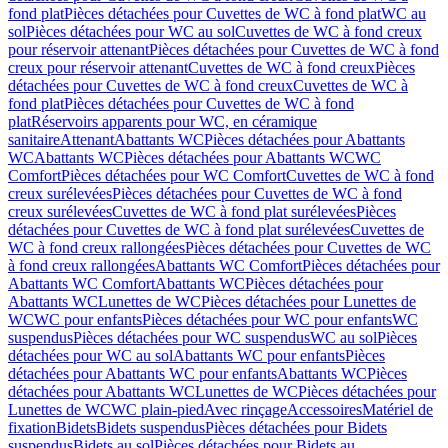
fond plat
Pièces détachées pour Cuvettes de WC à fond plat
WC au
sol
Pièces détachées pour WC au sol
Cuvettes de WC à fond creux
pour réservoir attenant
Pièces détachées pour Cuvettes de WC à fond
creux pour réservoir attenant
Cuvettes de WC à fond creux
Pièces
détachées pour Cuvettes de WC à fond creux
Cuvettes de WC à
fond plat
Pièces détachées pour Cuvettes de WC à fond
plat
Réservoirs apparents pour WC, en céramique
sanitaire
Attenant
Abattants WC
Pièces détachées pour Abattants
WC
Abattants WC
Pièces détachées pour Abattants WC
WC
Comfort
Pièces détachées pour WC Comfort
Cuvettes de WC à fond
creux surélevées
Pièces détachées pour Cuvettes de WC à fond
creux surélevées
Cuvettes de WC à fond plat surélevées
Pièces
détachées pour Cuvettes de WC à fond plat surélevées
Cuvettes de
WC à fond creux rallongées
Pièces détachées pour Cuvettes de WC
à fond creux rallongées
Abattants WC Comfort
Pièces détachées pour
Abattants WC Comfort
Abattants WC
Pièces détachées pour
Abattants WC
Lunettes de WC
Pièces détachées pour Lunettes de
WC
WC pour enfants
Pièces détachées pour WC pour enfants
WC
suspendus
Pièces détachées pour WC suspendus
WC au sol
Pièces
détachées pour WC au sol
Abattants WC pour enfants
Pièces
détachées pour Abattants WC pour enfants
Abattants WC
Pièces
détachées pour Abattants WC
Lunettes de WC
Pièces détachées pour
Lunettes de WC
WC plain-pied
Avec rinçage
Accessoires
Matériel de
fixation
Bidets
Bidets suspendus
Pièces détachées pour Bidets
suspendus
Bidets au sol
Pièces détachées pour Bidets au