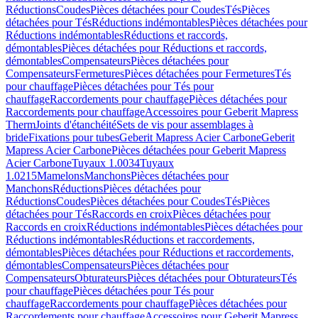
Réductions
Coudes
Pièces détachées pour Coudes
Tés
Pièces
détachées pour Tés
Réductions indémontables
Pièces détachées pour
Réductions indémontables
Réductions et raccords,
démontables
Pièces détachées pour Réductions et raccords,
démontables
Compensateurs
Pièces détachées pour
Compensateurs
Fermetures
Pièces détachées pour Fermetures
Tés
pour chauffage
Pièces détachées pour Tés pour
chauffage
Raccordements pour chauffage
Pièces détachées pour
Raccordements pour chauffage
Accessoires pour Geberit Mapress
Therm
Joints d'étanchéité
Sets de vis pour assemblages à
bride
Fixations pour tubes
Geberit Mapress Acier Carbone
Geberit
Mapress Acier Carbone
Pièces détachées pour Geberit Mapress
Acier Carbone
Tuyaux 1.0034
Tuyaux
1.0215
Mamelons
Manchons
Pièces détachées pour
Manchons
Réductions
Pièces détachées pour
Réductions
Coudes
Pièces détachées pour Coudes
Tés
Pièces
détachées pour Tés
Raccords en croix
Pièces détachées pour
Raccords en croix
Réductions indémontables
Pièces détachées pour
Réductions indémontables
Réductions et raccordements,
démontables
Pièces détachées pour Réductions et raccordements,
démontables
Compensateurs
Pièces détachées pour
Compensateurs
Obturateurs
Pièces détachées pour Obturateurs
Tés
pour chauffage
Pièces détachées pour Tés pour
chauffage
Raccordements pour chauffage
Pièces détachées pour
Raccordements pour chauffage
Accessoires pour Geberit Mapress