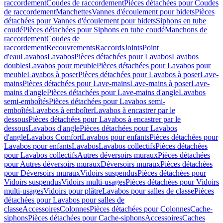
raccordement
Coudes de raccordement
Pièces détachées pour Coudes
de raccordement
Manchettes
Vannes d'écoulement pour bidets
Pièces
détachées pour Vannes d'écoulement pour bidets
Siphons en tube
coudé
Pièces détachées pour Siphons en tube coudé
Manchons de
raccordement
Coudes de
raccordement
Recouvrements
Raccords
Joints
Point
d'eau
Lavabos
Lavabos
Pièces détachées pour Lavabos
Lavabos
doubles
Lavabos pour meuble
Pièces détachées pour Lavabos pour
meuble
Lavabos à poser
Pièces détachées pour Lavabos à poser
Lave-
mains
Pièces détachées pour Lave-mains
Lave-mains à poser
Lave-
mains d'angle
Pièces détachées pour Lave-mains d'angle
Lavabos
semi-emboîtés
Pièces détachées pour Lavabos semi-
emboîtés
Lavabos à emboîter
Lavabos à encastrer par le
dessous
Pièces détachées pour Lavabos à encastrer par le
dessous
Lavabos d'angle
Pièces détachées pour Lavabos
d'angle
Lavabos Comfort
Lavabos pour enfants
Pièces détachées pour
Lavabos pour enfants
Lavabos
Lavabos collectifs
Pièces détachées
pour Lavabos collectifs
Autres déversoirs muraux
Pièces détachées
pour Autres déversoirs muraux
Déversoirs muraux
Pièces détachées
pour Déversoirs muraux
Vidoirs suspendus
Pièces détachées pour
Vidoirs suspendus
Vidoirs multi-usages
Pièces détachées pour Vidoirs
multi-usages
Vidoirs pour plâtre
Lavabos pour salles de classe
Pièces
détachées pour Lavabos pour salles de
classe
Accessoires
Colonnes
Pièces détachées pour Colonnes
Cache-
siphons
Pièces détachées pour Cache-siphons
Accessoires
Caches