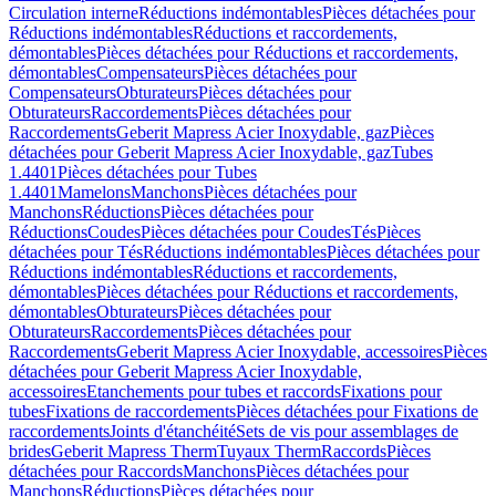
Circulation interne
Réductions indémontables
Pièces détachées pour
Réductions indémontables
Réductions et raccordements,
démontables
Pièces détachées pour Réductions et raccordements,
démontables
Compensateurs
Pièces détachées pour
Compensateurs
Obturateurs
Pièces détachées pour
Obturateurs
Raccordements
Pièces détachées pour
Raccordements
Geberit Mapress Acier Inoxydable, gaz
Pièces
détachées pour Geberit Mapress Acier Inoxydable, gaz
Tubes
1.4401
Pièces détachées pour Tubes
1.4401
Mamelons
Manchons
Pièces détachées pour
Manchons
Réductions
Pièces détachées pour
Réductions
Coudes
Pièces détachées pour Coudes
Tés
Pièces
détachées pour Tés
Réductions indémontables
Pièces détachées pour
Réductions indémontables
Réductions et raccordements,
démontables
Pièces détachées pour Réductions et raccordements,
démontables
Obturateurs
Pièces détachées pour
Obturateurs
Raccordements
Pièces détachées pour
Raccordements
Geberit Mapress Acier Inoxydable, accessoires
Pièces
détachées pour Geberit Mapress Acier Inoxydable,
accessoires
Etanchements pour tubes et raccords
Fixations pour
tubes
Fixations de raccordements
Pièces détachées pour Fixations de
raccordements
Joints d'étanchéité
Sets de vis pour assemblages de
brides
Geberit Mapress Therm
Tuyaux Therm
Raccords
Pièces
détachées pour Raccords
Manchons
Pièces détachées pour
Manchons
Réductions
Pièces détachées pour