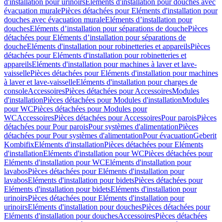
d'installation pour urinoirs
Eléments d'installation pour douches avec
évacuation murale
Pièces détachées pour Eléments d'installation pour
douches avec évacuation murale
Eléments d’installation pour
douches
Eléments d’installation pour séparations de douche
Pièces
détachées pour Eléments d’installation pour séparations de
douche
Eléments d'installation pour robinetteries et appareils
Pièces
détachées pour Eléments d'installation pour robinetteries et
appareils
Eléments d'installation pour machines à laver et lave-
vaisselle
Pièces détachées pour Eléments d'installation pour machines
à laver et lave-vaisselle
Eléments d'installation pour charges de
console
Accessoires
Pièces détachées pour Accessoires
Modules
d'installation
Pièces détachées pour Modules d'installation
Modules
pour WC
Pièces détachées pour Modules pour
WC
Accessoires
Pièces détachées pour Accessoires
Pour parois
Pièces
détachées pour Pour parois
Pour systèmes d'alimentation
Pièces
détachées pour Pour systèmes d'alimentation
Pour évacuation
Geberit
Kombifix
Eléments d'installation
Pièces détachées pour Eléments
d'installation
Eléments d'installation pour WC
Pièces détachées pour
Eléments d'installation pour WC
Eléments d'installation pour
lavabos
Pièces détachées pour Eléments d'installation pour
lavabos
Eléments d'installation pour bidets
Pièces détachées pour
Eléments d'installation pour bidets
Eléments d'installation pour
urinoirs
Pièces détachées pour Eléments d'installation pour
urinoirs
Eléments d'installation pour douches
Pièces détachées pour
Eléments d'installation pour douches
Accessoires
Pièces détachées