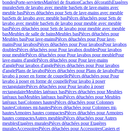
bondes
Porte-serviettes
Matériel de fixation
Caches décoratifs
Etagères
murales
Sets de lavabo avec meuble bas
Sets de lave-mains avec
meuble bas
Pièces détachées pour Sets de lave-mains avec meuble
bas
Sets de lavabo avec meuble bas
Pièces détachées pour Sets de
lavabo avec meuble bas
Sets de lavabo pour meuble avec meuble
bas
Pièces détachées pour Sets de lavabo pour meuble avec meuble
bas
Meubles de salle de bains
Meubles bas
Pièces détachées pour
Meubles bas
Pour lave-mains
Pièces détachées pour Pour lave-
mains
Pour lavabos
Pièces détachées pour Pour lavabos
Pour lavabos
doubles
Pièces détachées pour Pour lavabos doubles
Pour lavabos
pour meuble
Pièces détachées pour Pour lavabos pour meuble
Pour
lave-mains d'angle
Pièces détachées pour Pour lave-mains
d'angle
Pour lavabos d'angle
Pièces détachées pour Pour lavabos
d'angle
Plans de lavabo
Pièces détachées pour Plans de lavabo
Pour
lavabo à poser en forme de coupelle
Pièces détachées pour Pour
lavabo à poser en forme de coupelle
Pour lavabo à poser
rectangulaire
Pièces détachées pour Pour lavabo à poser
rectangulaire
Meubles latéraux bas
Pièces détachées pour Meubles
latéraux bas
Meubles latéraux bas
Pièces détachées pour Meubles
latéraux bas
Colonnes hautes
Pièces détachées pour Colonnes
hautes
Colonnes mi-hautes
Pièces détachées pour Colonnes mi-
hautes
Armoires hautes compactes
Pièces détachées pour Armoires
hautes compactes
Autres meubles
Pièces détachées pour Autres
meubles
Etagères murales
Pièces détachées pour Etagères
murales
Accessoires
Pièces détachées pour Accessoires
Casiers et