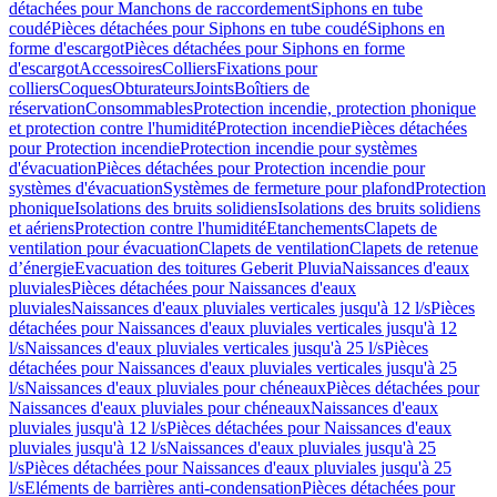
détachées pour Manchons de raccordement
Siphons en tube
coudé
Pièces détachées pour Siphons en tube coudé
Siphons en
forme d'escargot
Pièces détachées pour Siphons en forme
d'escargot
Accessoires
Colliers
Fixations pour
colliers
Coques
Obturateurs
Joints
Boîtiers de
réservation
Consommables
Protection incendie, protection phonique
et protection contre l'humidité
Protection incendie
Pièces détachées
pour Protection incendie
Protection incendie pour systèmes
d'évacuation
Pièces détachées pour Protection incendie pour
systèmes d'évacuation
Systèmes de fermeture pour plafond
Protection
phonique
Isolations des bruits solidiens
Isolations des bruits solidiens
et aériens
Protection contre l'humidité
Etanchements
Clapets de
ventilation pour évacuation
Clapets de ventilation
Clapets de retenue
d’énergie
Evacuation des toitures Geberit Pluvia
Naissances d'eaux
pluviales
Pièces détachées pour Naissances d'eaux
pluviales
Naissances d'eaux pluviales verticales jusqu'à 12 l/s
Pièces
détachées pour Naissances d'eaux pluviales verticales jusqu'à 12
l/s
Naissances d'eaux pluviales verticales jusqu'à 25 l/s
Pièces
détachées pour Naissances d'eaux pluviales verticales jusqu'à 25
l/s
Naissances d'eaux pluviales pour chéneaux
Pièces détachées pour
Naissances d'eaux pluviales pour chéneaux
Naissances d'eaux
pluviales jusqu'à 12 l/s
Pièces détachées pour Naissances d'eaux
pluviales jusqu'à 12 l/s
Naissances d'eaux pluviales jusqu'à 25
l/s
Pièces détachées pour Naissances d'eaux pluviales jusqu'à 25
l/s
Eléments de barrières anti-condensation
Pièces détachées pour