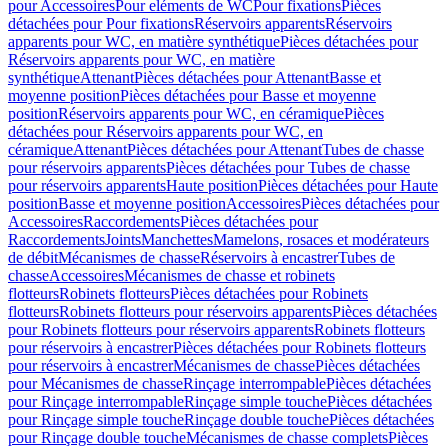
pour Accessoires
Pour eléments de WC
Pour fixations
Pièces
détachées pour Pour fixations
Réservoirs apparents
Réservoirs
apparents pour WC, en matière synthétique
Pièces détachées pour
Réservoirs apparents pour WC, en matière
synthétique
Attenant
Pièces détachées pour Attenant
Basse et
moyenne position
Pièces détachées pour Basse et moyenne
position
Réservoirs apparents pour WC, en céramique
Pièces
détachées pour Réservoirs apparents pour WC, en
céramique
Attenant
Pièces détachées pour Attenant
Tubes de chasse
pour réservoirs apparents
Pièces détachées pour Tubes de chasse
pour réservoirs apparents
Haute position
Pièces détachées pour Haute
position
Basse et moyenne position
Accessoires
Pièces détachées pour
Accessoires
Raccordements
Pièces détachées pour
Raccordements
Joints
Manchettes
Mamelons, rosaces et modérateurs
de débit
Mécanismes de chasse
Réservoirs à encastrer
Tubes de
chasse
Accessoires
Mécanismes de chasse et robinets
flotteurs
Robinets flotteurs
Pièces détachées pour Robinets
flotteurs
Robinets flotteurs pour réservoirs apparents
Pièces détachées
pour Robinets flotteurs pour réservoirs apparents
Robinets flotteurs
pour réservoirs à encastrer
Pièces détachées pour Robinets flotteurs
pour réservoirs à encastrer
Mécanismes de chasse
Pièces détachées
pour Mécanismes de chasse
Rinçage interrompable
Pièces détachées
pour Rinçage interrompable
Rinçage simple touche
Pièces détachées
pour Rinçage simple touche
Rinçage double touche
Pièces détachées
pour Rinçage double touche
Mécanismes de chasse complets
Pièces