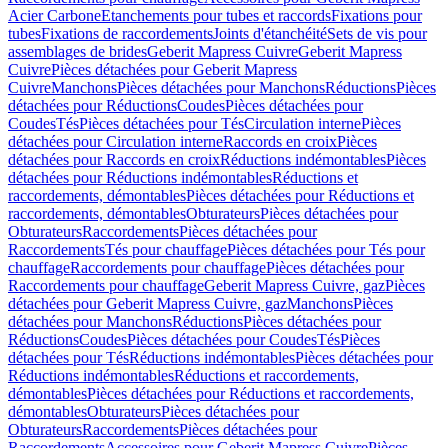
Acier Carbone
Etanchements pour tubes et raccords
Fixations pour
tubes
Fixations de raccordements
Joints d'étanchéité
Sets de vis pour
assemblages de brides
Geberit Mapress Cuivre
Geberit Mapress
Cuivre
Pièces détachées pour Geberit Mapress
Cuivre
Manchons
Pièces détachées pour Manchons
Réductions
Pièces
détachées pour Réductions
Coudes
Pièces détachées pour
Coudes
Tés
Pièces détachées pour Tés
Circulation interne
Pièces
détachées pour Circulation interne
Raccords en croix
Pièces
détachées pour Raccords en croix
Réductions indémontables
Pièces
détachées pour Réductions indémontables
Réductions et
raccordements, démontables
Pièces détachées pour Réductions et
raccordements, démontables
Obturateurs
Pièces détachées pour
Obturateurs
Raccordements
Pièces détachées pour
Raccordements
Tés pour chauffage
Pièces détachées pour Tés pour
chauffage
Raccordements pour chauffage
Pièces détachées pour
Raccordements pour chauffage
Geberit Mapress Cuivre, gaz
Pièces
détachées pour Geberit Mapress Cuivre, gaz
Manchons
Pièces
détachées pour Manchons
Réductions
Pièces détachées pour
Réductions
Coudes
Pièces détachées pour Coudes
Tés
Pièces
détachées pour Tés
Réductions indémontables
Pièces détachées pour
Réductions indémontables
Réductions et raccordements,
démontables
Pièces détachées pour Réductions et raccordements,
démontables
Obturateurs
Pièces détachées pour
Obturateurs
Raccordements
Pièces détachées pour
Raccordements
Accessoires pour Geberit Mapress Cuivre
Pièces