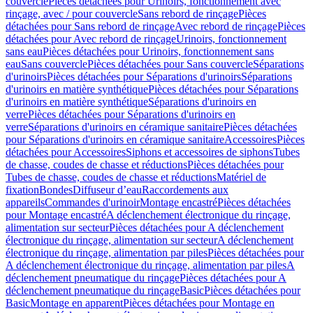
couvercle
Pièces détachées pour Urinoirs, fonctionnement avec
rinçage, avec / pour couvercle
Sans rebord de rinçage
Pièces
détachées pour Sans rebord de rinçage
Avec rebord de rinçage
Pièces
détachées pour Avec rebord de rinçage
Urinoirs, fonctionnement
sans eau
Pièces détachées pour Urinoirs, fonctionnement sans
eau
Sans couvercle
Pièces détachées pour Sans couvercle
Séparations
d'urinoirs
Pièces détachées pour Séparations d'urinoirs
Séparations
d'urinoirs en matière synthétique
Pièces détachées pour Séparations
d'urinoirs en matière synthétique
Séparations d'urinoirs en
verre
Pièces détachées pour Séparations d'urinoirs en
verre
Séparations d'urinoirs en céramique sanitaire
Pièces détachées
pour Séparations d'urinoirs en céramique sanitaire
Accessoires
Pièces
détachées pour Accessoires
Siphons et accessoires de siphons
Tubes
de chasse, coudes de chasse et réductions
Pièces détachées pour
Tubes de chasse, coudes de chasse et réductions
Matériel de
fixation
Bondes
Diffuseur d’eau
Raccordements aux
appareils
Commandes d'urinoir
Montage encastré
Pièces détachées
pour Montage encastré
A déclenchement électronique du rinçage,
alimentation sur secteur
Pièces détachées pour A déclenchement
électronique du rinçage, alimentation sur secteur
A déclenchement
électronique du rinçage, alimentation par piles
Pièces détachées pour
A déclenchement électronique du rinçage, alimentation par piles
A
déclenchement pneumatique du rinçage
Pièces détachées pour A
déclenchement pneumatique du rinçage
Basic
Pièces détachées pour
Basic
Montage en apparent
Pièces détachées pour Montage en