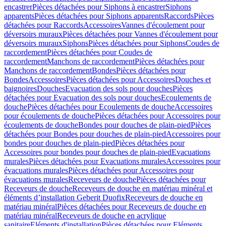
encastrer
Pièces détachées pour Siphons à encastrer
Siphons
apparents
Pièces détachées pour Siphons apparents
Raccords
Pièces
détachées pour Raccords
Accessoires
Vannes d'écoulement pour
déversoirs muraux
Pièces détachées pour Vannes d'écoulement pour
déversoirs muraux
Siphons
Pièces détachées pour Siphons
Coudes de
raccordement
Pièces détachées pour Coudes de
raccordement
Manchons de raccordement
Pièces détachées pour
Manchons de raccordement
Bondes
Pièces détachées pour
Bondes
Accessoires
Pièces détachées pour Accessoires
Douches et
baignoires
Douches
Evacuation des sols pour douches
Pièces
détachées pour Evacuation des sols pour douches
Ecoulements de
douche
Pièces détachées pour Ecoulements de douche
Accessoires
pour écoulements de douche
Pièces détachées pour Accessoires pour
écoulements de douche
Bondes pour douches de plain-pied
Pièces
détachées pour Bondes pour douches de plain-pied
Accessoires pour
bondes pour douches de plain-pied
Pièces détachées pour
Accessoires pour bondes pour douches de plain-pied
Evacuations
murales
Pièces détachées pour Evacuations murales
Accessoires pour
évacuations murales
Pièces détachées pour Accessoires pour
évacuations murales
Receveurs de douche
Pièces détachées pour
Receveurs de douche
Receveurs de douche en matériau minéral et
éléments d’installation Geberit Duofix
Receveurs de douche en
matériau minéral
Pièces détachées pour Receveurs de douche en
matériau minéral
Receveurs de douche en acrylique
sanitaire
Eléments d'installation
Pièces détachées pour Eléments