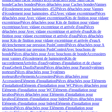
bonde
Caches bondes
Pièces détachées pour Caches bondes
Vannes
d'écoulement pour baignoires, d52
Pièces détachées pour Vannes
d'écoulement pour baignoires, d52
Avec vidage excentrique
Pièces
détachées pour Avec vidage excentrique
Kits de finition pour vidage
excentrique
Pièces détachées pour Kits de finition pour vidage
excentrique
Avec vidage excentrique et arrivée d'eau
Pièces
détachées pour Avec vidage excentrique et arrivée d'eau
Kits de
finition pour vidage excentrique et arrivée d'eau
Pièces détachées
pour Kits de finition pour vidage excentrique et arrivée d'eau
A
déclenchement par pression PushControl
Pièces détachées pour A
déclenchement par pression PushControl
Avec bouchons de
bonde
Pièces détachées pour Avec bouchons de bonde
Accessoires
pour vannes d'écoulement de baignoires
Kits de
raccordement
Arrivées d'eau
Systèmes d'installation et de chasse
d'eau
Geberit Duofix
Parois
Pièces détachées pour Parois
Systèmes
porteurs
Pièces détachées pour Systèmes
porteurs
Revêtements
Accessoires
Pièces détachées pour
Accessoires
Eléments d'installation
Pièces détachées pour Eléments
d'installation
Eléments d'installation pour WC
Pièces détachées pour
Eléments d'installation pour WC
Eléments d'installation pour
lavabos
Pièces détachées pour Eléments d'installation pour
lavabos
Eléments d'installation pour bidets
Pièces détachées pour
Eléments d'installation pour bidets
Eléments d'installation pour
urinoirs
Pièces détachées pour Eléments d'installation pour