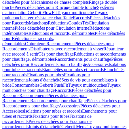
détachées pour Mécanismes de chasse complets
Rinçage double
touche
Pièces détachées pour Rinçage double touche
Systèmes
d'alimentation
Geberit FlowFit
Tuyaux multicouche
Tuyaux
multicouche avec résistance chauffante
Raccords
Pièces détachées
pour Raccords
Manchons
Réductions
Coudes
Tés
Circulation
interne
Pièces détachées pour Circulation interne
Réductions
indémontables
Réductions et raccords, démontables
Pièces détachées
pour Réductions et raccords,
démontables
Obturateurs
Raccordements
Pièces détachées pour
Raccordements
Distributeurs avec raccordement à visser
Répartiteur
avec raccord à sertir
Tés pour chauffage
Réductions et raccordements
pour chauffage, démontables
Raccordements pour chauffage
Pièces
détachées pour Raccordements pour chauffage
Accessoires
Isolations
pour tubes et raccords
Etanchéités pour tubes et raccords
Etanchéités
pour raccords
Fixations pour tubes
Fixations pour
raccordements
Joints d'étanchéité
Sets de vis pour assemblages à
bride
Consommables
Geberit PushFit
Tuyaux multicouches
Tuyaux
multicouches pour chauffage
Raccords
Pièces détachées pour
Raccords
Raccordements
Pièces détachées pour
Raccordements
Raccordements pour chauffage
Pièces détachées pour
Raccordements pour chauffage
Accessoires
Pièces détachées pour
Accessoires
Isolations pour tubes et raccords
Etanchements pour
tubes et raccords
Fixations pour tubes
Fixations de
raccordements
Pièces détachées pour Fixations de
raccordements
Joints d'étanchéité
Geberit Mepla
Tuyaux multicouches