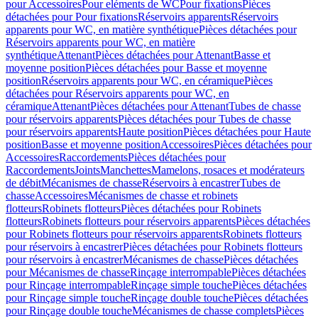
pour Accessoires
Pour eléments de WC
Pour fixations
Pièces
détachées pour Pour fixations
Réservoirs apparents
Réservoirs
apparents pour WC, en matière synthétique
Pièces détachées pour
Réservoirs apparents pour WC, en matière
synthétique
Attenant
Pièces détachées pour Attenant
Basse et
moyenne position
Pièces détachées pour Basse et moyenne
position
Réservoirs apparents pour WC, en céramique
Pièces
détachées pour Réservoirs apparents pour WC, en
céramique
Attenant
Pièces détachées pour Attenant
Tubes de chasse
pour réservoirs apparents
Pièces détachées pour Tubes de chasse
pour réservoirs apparents
Haute position
Pièces détachées pour Haute
position
Basse et moyenne position
Accessoires
Pièces détachées pour
Accessoires
Raccordements
Pièces détachées pour
Raccordements
Joints
Manchettes
Mamelons, rosaces et modérateurs
de débit
Mécanismes de chasse
Réservoirs à encastrer
Tubes de
chasse
Accessoires
Mécanismes de chasse et robinets
flotteurs
Robinets flotteurs
Pièces détachées pour Robinets
flotteurs
Robinets flotteurs pour réservoirs apparents
Pièces détachées
pour Robinets flotteurs pour réservoirs apparents
Robinets flotteurs
pour réservoirs à encastrer
Pièces détachées pour Robinets flotteurs
pour réservoirs à encastrer
Mécanismes de chasse
Pièces détachées
pour Mécanismes de chasse
Rinçage interrompable
Pièces détachées
pour Rinçage interrompable
Rinçage simple touche
Pièces détachées
pour Rinçage simple touche
Rinçage double touche
Pièces détachées
pour Rinçage double touche
Mécanismes de chasse complets
Pièces