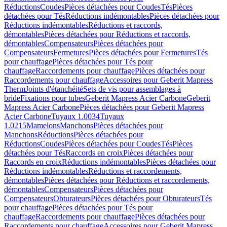
Réductions
Coudes
Pièces détachées pour Coudes
Tés
Pièces
détachées pour Tés
Réductions indémontables
Pièces détachées pour
Réductions indémontables
Réductions et raccords,
démontables
Pièces détachées pour Réductions et raccords,
démontables
Compensateurs
Pièces détachées pour
Compensateurs
Fermetures
Pièces détachées pour Fermetures
Tés
pour chauffage
Pièces détachées pour Tés pour
chauffage
Raccordements pour chauffage
Pièces détachées pour
Raccordements pour chauffage
Accessoires pour Geberit Mapress
Therm
Joints d'étanchéité
Sets de vis pour assemblages à
bride
Fixations pour tubes
Geberit Mapress Acier Carbone
Geberit
Mapress Acier Carbone
Pièces détachées pour Geberit Mapress
Acier Carbone
Tuyaux 1.0034
Tuyaux
1.0215
Mamelons
Manchons
Pièces détachées pour
Manchons
Réductions
Pièces détachées pour
Réductions
Coudes
Pièces détachées pour Coudes
Tés
Pièces
détachées pour Tés
Raccords en croix
Pièces détachées pour
Raccords en croix
Réductions indémontables
Pièces détachées pour
Réductions indémontables
Réductions et raccordements,
démontables
Pièces détachées pour Réductions et raccordements,
démontables
Compensateurs
Pièces détachées pour
Compensateurs
Obturateurs
Pièces détachées pour Obturateurs
Tés
pour chauffage
Pièces détachées pour Tés pour
chauffage
Raccordements pour chauffage
Pièces détachées pour
Raccordements pour chauffage
Accessoires pour Geberit Mapress