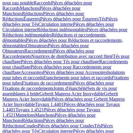
pour eau potable
Raccords
Pièces détachées pour
Raccords
Manchons
Pièces détachées pour
Manchons
Réductions
Pièces détachées pour
Réductions
Équerres
Pièces détachées pour Équerres
Tés
Pièces
détachées pour Tés
Circulation interne
Pièces détachées pour
Circulation interne
Réductions indémontables
Pièces détachées pour
Réductions indémontables
Réductions et raccordements,
démontables
Pièces détachées pour Réductions et raccordements,
démontables
Obturateurs
Pièces détachées pour
Obturateurs
Raccordements
Pièces détachées pour
Raccordements
Nourrices de distribution avec raccord fileté
Tés pour
chauffage
Pièces détachées pour Tés pour chauffage
Raccordements
pour chauffage
Pièces détachées pour Raccordements pour
chauffage
Accessoires
Pièces détachées pour Accessoires
Isolations
pour tubes et raccords
Etanchements pour tubes et raccords
Fixations
pour tubes
Fixations de raccordements
Pièces détachées pour
Fixations de raccordements
Joints d'étanchéité
Sets de vis pour
assemblages à bride
Geberit Mapress Acier Inoxydable
Geberit
Mapress Acier Inoxydable
Pièces détachées pour Geberit Mapress
Acier Inoxydable
Tuyaux 1.4401
Pièces détachées pour Tuyaux
1.4401
Tuyaux 1.4521
Pièces détachées pour Tuyaux
1.4521
Mamelons
Manchons
Pièces détachées pour
Manchons
Réductions
Pièces détachées pour
Réductions
Coudes
Pièces détachées pour Coudes
Tés
Pièces
détachées pour Tés
Circulation interne
Pièces détachées pour