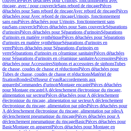
couvercle
Pièces détachées pour Urinoirs, fonctionnement avec
rinçage, avec / pour couvercle
Sans rebord de rinçage
Pièces
détachées pour Sans rebord de rinçage
Avec rebord de rinçage
Pièces
détachées pour Avec rebord de rinçage
Urinoirs, fonctionnement
sans eau
Pièces détachées pour Urinoirs, fonctionnement sans
eau
Sans couvercle
Pièces détachées pour Sans couvercle
Séparations
d'urinoirs
Pièces détachées pour Séparations d'urinoirs
Séparations
d'urinoirs en matière synthétique
Pièces détachées pour Séparations
d'urinoirs en matière synthétique
Séparations d'urinoirs en
verre
Pièces détachées pour Séparations d'urinoirs en
verre
Séparations d'urinoirs en céramique sanitaire
Pièces détachées
pour Séparations d'urinoirs en céramique sanitaire
Accessoires
Pièces
détachées pour Accessoires
Siphons et accessoires de siphons
Tubes
de chasse, coudes de chasse et réductions
Pièces détachées pour
Tubes de chasse, coudes de chasse et réductions
Matériel de
fixation
Bondes
Diffuseur d’eau
Raccordements aux
appareils
Commandes d'urinoir
Montage encastré
Pièces détachées
pour Montage encastré
A déclenchement électronique du rinçage,
alimentation sur secteur
Pièces détachées pour A déclenchement
électronique du rinçage, alimentation sur secteur
A déclenchement
électronique du rinçage, alimentation par piles
Pièces détachées pour
A déclenchement électronique du rinçage, alimentation par piles
A
déclenchement pneumatique du rinçage
Pièces détachées pour A
déclenchement pneumatique du rinçage
Basic
Pièces détachées pour
Basic
Montage en apparent
Pièces détachées pour Montage en