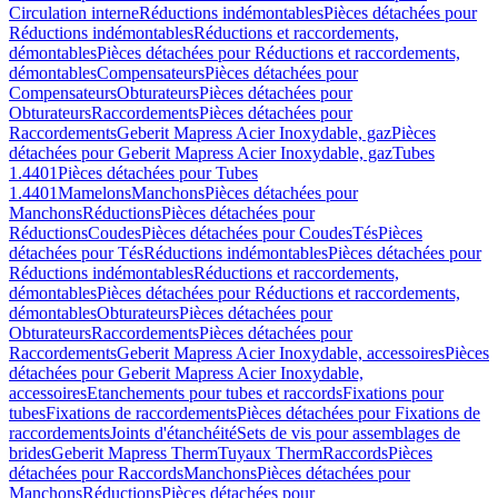
Circulation interne
Réductions indémontables
Pièces détachées pour
Réductions indémontables
Réductions et raccordements,
démontables
Pièces détachées pour Réductions et raccordements,
démontables
Compensateurs
Pièces détachées pour
Compensateurs
Obturateurs
Pièces détachées pour
Obturateurs
Raccordements
Pièces détachées pour
Raccordements
Geberit Mapress Acier Inoxydable, gaz
Pièces
détachées pour Geberit Mapress Acier Inoxydable, gaz
Tubes
1.4401
Pièces détachées pour Tubes
1.4401
Mamelons
Manchons
Pièces détachées pour
Manchons
Réductions
Pièces détachées pour
Réductions
Coudes
Pièces détachées pour Coudes
Tés
Pièces
détachées pour Tés
Réductions indémontables
Pièces détachées pour
Réductions indémontables
Réductions et raccordements,
démontables
Pièces détachées pour Réductions et raccordements,
démontables
Obturateurs
Pièces détachées pour
Obturateurs
Raccordements
Pièces détachées pour
Raccordements
Geberit Mapress Acier Inoxydable, accessoires
Pièces
détachées pour Geberit Mapress Acier Inoxydable,
accessoires
Etanchements pour tubes et raccords
Fixations pour
tubes
Fixations de raccordements
Pièces détachées pour Fixations de
raccordements
Joints d'étanchéité
Sets de vis pour assemblages de
brides
Geberit Mapress Therm
Tuyaux Therm
Raccords
Pièces
détachées pour Raccords
Manchons
Pièces détachées pour
Manchons
Réductions
Pièces détachées pour