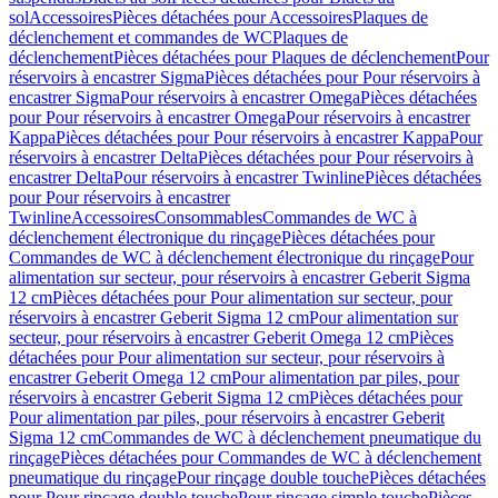
sol
Accessoires
Pièces détachées pour Accessoires
Plaques de
déclenchement et commandes de WC
Plaques de
déclenchement
Pièces détachées pour Plaques de déclenchement
Pour
réservoirs à encastrer Sigma
Pièces détachées pour Pour réservoirs à
encastrer Sigma
Pour réservoirs à encastrer Omega
Pièces détachées
pour Pour réservoirs à encastrer Omega
Pour réservoirs à encastrer
Kappa
Pièces détachées pour Pour réservoirs à encastrer Kappa
Pour
réservoirs à encastrer Delta
Pièces détachées pour Pour réservoirs à
encastrer Delta
Pour réservoirs à encastrer Twinline
Pièces détachées
pour Pour réservoirs à encastrer
Twinline
Accessoires
Consommables
Commandes de WC à
déclenchement électronique du rinçage
Pièces détachées pour
Commandes de WC à déclenchement électronique du rinçage
Pour
alimentation sur secteur, pour réservoirs à encastrer Geberit Sigma
12 cm
Pièces détachées pour Pour alimentation sur secteur, pour
réservoirs à encastrer Geberit Sigma 12 cm
Pour alimentation sur
secteur, pour réservoirs à encastrer Geberit Omega 12 cm
Pièces
détachées pour Pour alimentation sur secteur, pour réservoirs à
encastrer Geberit Omega 12 cm
Pour alimentation par piles, pour
réservoirs à encastrer Geberit Sigma 12 cm
Pièces détachées pour
Pour alimentation par piles, pour réservoirs à encastrer Geberit
Sigma 12 cm
Commandes de WC à déclenchement pneumatique du
rinçage
Pièces détachées pour Commandes de WC à déclenchement
pneumatique du rinçage
Pour rinçage double touche
Pièces détachées
pour Pour rinçage double touche
Pour rinçage simple touche
Pièces