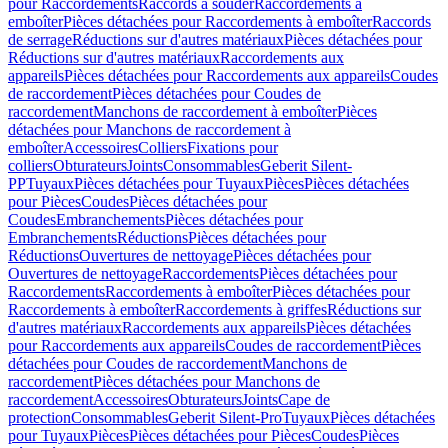
pour Raccordements
Raccords à souder
Raccordements à
emboîter
Pièces détachées pour Raccordements à emboîter
Raccords
de serrage
Réductions sur d'autres matériaux
Pièces détachées pour
Réductions sur d'autres matériaux
Raccordements aux
appareils
Pièces détachées pour Raccordements aux appareils
Coudes
de raccordement
Pièces détachées pour Coudes de
raccordement
Manchons de raccordement à emboîter
Pièces
détachées pour Manchons de raccordement à
emboîter
Accessoires
Colliers
Fixations pour
colliers
Obturateurs
Joints
Consommables
Geberit Silent-
PP
Tuyaux
Pièces détachées pour Tuyaux
Pièces
Pièces détachées
pour Pièces
Coudes
Pièces détachées pour
Coudes
Embranchements
Pièces détachées pour
Embranchements
Réductions
Pièces détachées pour
Réductions
Ouvertures de nettoyage
Pièces détachées pour
Ouvertures de nettoyage
Raccordements
Pièces détachées pour
Raccordements
Raccordements à emboîter
Pièces détachées pour
Raccordements à emboîter
Raccordements à griffes
Réductions sur
d'autres matériaux
Raccordements aux appareils
Pièces détachées
pour Raccordements aux appareils
Coudes de raccordement
Pièces
détachées pour Coudes de raccordement
Manchons de
raccordement
Pièces détachées pour Manchons de
raccordement
Accessoires
Obturateurs
Joints
Cape de
protection
Consommables
Geberit Silent-Pro
Tuyaux
Pièces détachées
pour Tuyaux
Pièces
Pièces détachées pour Pièces
Coudes
Pièces