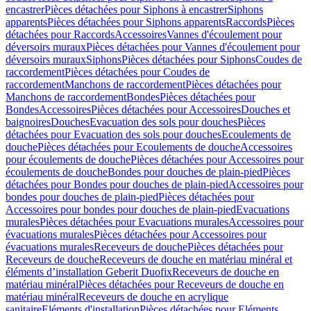
encastrer
Pièces détachées pour Siphons à encastrer
Siphons
apparents
Pièces détachées pour Siphons apparents
Raccords
Pièces
détachées pour Raccords
Accessoires
Vannes d'écoulement pour
déversoirs muraux
Pièces détachées pour Vannes d'écoulement pour
déversoirs muraux
Siphons
Pièces détachées pour Siphons
Coudes de
raccordement
Pièces détachées pour Coudes de
raccordement
Manchons de raccordement
Pièces détachées pour
Manchons de raccordement
Bondes
Pièces détachées pour
Bondes
Accessoires
Pièces détachées pour Accessoires
Douches et
baignoires
Douches
Evacuation des sols pour douches
Pièces
détachées pour Evacuation des sols pour douches
Ecoulements de
douche
Pièces détachées pour Ecoulements de douche
Accessoires
pour écoulements de douche
Pièces détachées pour Accessoires pour
écoulements de douche
Bondes pour douches de plain-pied
Pièces
détachées pour Bondes pour douches de plain-pied
Accessoires pour
bondes pour douches de plain-pied
Pièces détachées pour
Accessoires pour bondes pour douches de plain-pied
Evacuations
murales
Pièces détachées pour Evacuations murales
Accessoires pour
évacuations murales
Pièces détachées pour Accessoires pour
évacuations murales
Receveurs de douche
Pièces détachées pour
Receveurs de douche
Receveurs de douche en matériau minéral et
éléments d’installation Geberit Duofix
Receveurs de douche en
matériau minéral
Pièces détachées pour Receveurs de douche en
matériau minéral
Receveurs de douche en acrylique
sanitaire
Eléments d'installation
Pièces détachées pour Eléments