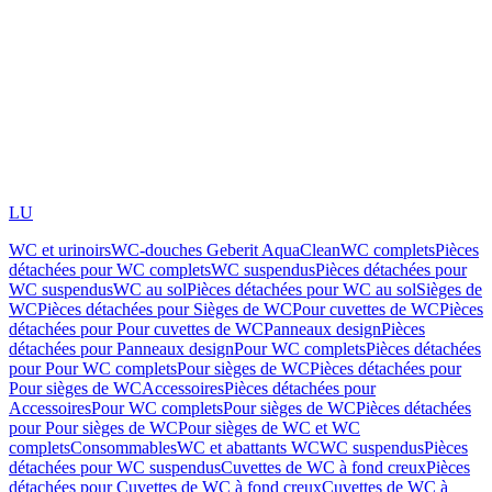
LU
WC et urinoirs
WC-douches Geberit AquaClean
WC complets
Pièces
détachées pour WC complets
WC suspendus
Pièces détachées pour
WC suspendus
WC au sol
Pièces détachées pour WC au sol
Sièges de
WC
Pièces détachées pour Sièges de WC
Pour cuvettes de WC
Pièces
détachées pour Pour cuvettes de WC
Panneaux design
Pièces
détachées pour Panneaux design
Pour WC complets
Pièces détachées
pour Pour WC complets
Pour sièges de WC
Pièces détachées pour
Pour sièges de WC
Accessoires
Pièces détachées pour
Accessoires
Pour WC complets
Pour sièges de WC
Pièces détachées
pour Pour sièges de WC
Pour sièges de WC et WC
complets
Consommables
WC et abattants WC
WC suspendus
Pièces
détachées pour WC suspendus
Cuvettes de WC à fond creux
Pièces
détachées pour Cuvettes de WC à fond creux
Cuvettes de WC à