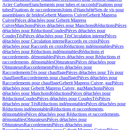
Acier Carbone
Etanchements pour tubes et raccords
Fixations pour
tubes
Fixations de raccordements
Joints d'étanchéité
Sets de vis pour
assemblages de brides
Geberit Mapress Cuivre
Geberit Mapress
Cuivre
Pièces détachées pour Geberit Mapress
Cuivre
Manchons
Pièces détachées pour Manchons
Réductions
Pièces
détachées pour Réductions
Coudes
Pièces détachées pour
Coudes
Tés
Pièces détachées pour Tés
Circulation interne
Pièces
détachées pour Circulation interne
Raccords en croix
Pièces
détachées pour Raccords en croix
Réductions indémontables
Pièces
détachées pour Réductions indémontables
Réductions et
raccordements, démontables
Pièces détachées pour Réductions et
raccordements, démontables
Obturateurs
Pièces détachées pour
Obturateurs
Raccordements
Pièces détachées pour
Raccordements
Tés pour chauffage
Pièces détachées pour Tés pour
chauffage
Raccordements pour chauffage
Pièces détachées pour
Raccordements pour chauffage
Geberit Mapress Cuivre, gaz
Pièces
détachées pour Geberit Mapress Cuivre, gaz
Manchons
Pièces
détachées pour Manchons
Réductions
Pièces détachées pour
Réductions
Coudes
Pièces détachées pour Coudes
Tés
Pièces
détachées pour Tés
Réductions indémontables
Pièces détachées pour
Réductions indémontables
Réductions et raccordements,
démontables
Pièces détachées pour Réductions et raccordements,
démontables
Obturateurs
Pièces détachées pour
Obturateurs
Raccordements
Pièces détachées pour
Raccordements
Accessoires pour Geberit Mapress Cuivre
Pièces