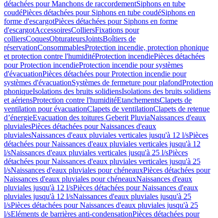
détachées pour Manchons de raccordement
Siphons en tube
coudé
Pièces détachées pour Siphons en tube coudé
Siphons en
forme d'escargot
Pièces détachées pour Siphons en forme
d'escargot
Accessoires
Colliers
Fixations pour
colliers
Coques
Obturateurs
Joints
Boîtiers de
réservation
Consommables
Protection incendie, protection phonique
et protection contre l'humidité
Protection incendie
Pièces détachées
pour Protection incendie
Protection incendie pour systèmes
d'évacuation
Pièces détachées pour Protection incendie pour
systèmes d'évacuation
Systèmes de fermeture pour plafond
Protection
phonique
Isolations des bruits solidiens
Isolations des bruits solidiens
et aériens
Protection contre l'humidité
Etanchements
Clapets de
ventilation pour évacuation
Clapets de ventilation
Clapets de retenue
d’énergie
Evacuation des toitures Geberit Pluvia
Naissances d'eaux
pluviales
Pièces détachées pour Naissances d'eaux
pluviales
Naissances d'eaux pluviales verticales jusqu'à 12 l/s
Pièces
détachées pour Naissances d'eaux pluviales verticales jusqu'à 12
l/s
Naissances d'eaux pluviales verticales jusqu'à 25 l/s
Pièces
détachées pour Naissances d'eaux pluviales verticales jusqu'à 25
l/s
Naissances d'eaux pluviales pour chéneaux
Pièces détachées pour
Naissances d'eaux pluviales pour chéneaux
Naissances d'eaux
pluviales jusqu'à 12 l/s
Pièces détachées pour Naissances d'eaux
pluviales jusqu'à 12 l/s
Naissances d'eaux pluviales jusqu'à 25
l/s
Pièces détachées pour Naissances d'eaux pluviales jusqu'à 25
l/s
Eléments de barrières anti-condensation
Pièces détachées pour