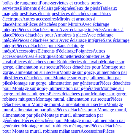
boîtes de rangement
Porte-serviettes et crochets porte-
serviettes
Eléments d'éclairage
Poignées
Jeux de pieds
Tableaux
magnétiques
Prises électriques
Pièces détachées pour Prises
électriques
Autres accessoires
Miroirs et armoires à
glace
Miroirs
Pièces détachées pour Miroirs
Avec éclairage
intégrée
Pièces détachées pour Avec éclairage intégrée
Armoires à
glace
Pièces détachées pour Armoires à glace
Avec éclairage
intégrée
Pièces détachées pour Avec éclairage intégrée
Sans éclairage
intégré
Pièces détachées pour Sans éclairage
intégré
Accessoires
Eléments d'éclairage
Poignées
Autres
accessoires
Prises électriques
Robinetteries
Robinetteries de
lavabo
Pièces détachées pour Robinetteries de lavabo
Montage sur
gorge, alimentation sur secteur
Pièces détachées pour Montage sur
gorge, alimentation sur secteur
Montage sur gorge, alimentation par
piles
Pièces détachées pour Montage sur gorge, alimentation par
piles
Montage sur gorge, alimentation par générateur
Pièces détachées
pour Montage sur gorge, alimentation par générateur
Montage sur
gorge, robinets mitigeurs
Pièces détachées pour Montage sur gorge,
robinets mitigeurs
Montage mural, alimentation sur secteur
Pièces
détachées pour Montage mural, alimentation sur secteur
Montage
mural, alimentation par piles
Pièces détachées pour Montage mural,
alimentation par piles
Montage mural, alimentation par
générateur
Pièces détachées pour Montage mural, alimentation par
générateur
Montage mural, robinets mélangeurs
Pièces détachées
pour Montage mural, robinets mélangeurs
Accessoires
Pièces