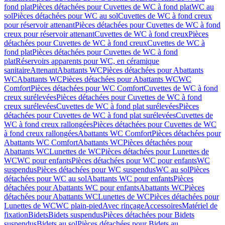
fond plat
Pièces détachées pour Cuvettes de WC à fond plat
WC au
sol
Pièces détachées pour WC au sol
Cuvettes de WC à fond creux
pour réservoir attenant
Pièces détachées pour Cuvettes de WC à fond
creux pour réservoir attenant
Cuvettes de WC à fond creux
Pièces
détachées pour Cuvettes de WC à fond creux
Cuvettes de WC à
fond plat
Pièces détachées pour Cuvettes de WC à fond
plat
Réservoirs apparents pour WC, en céramique
sanitaire
Attenant
Abattants WC
Pièces détachées pour Abattants
WC
Abattants WC
Pièces détachées pour Abattants WC
WC
Comfort
Pièces détachées pour WC Comfort
Cuvettes de WC à fond
creux surélevées
Pièces détachées pour Cuvettes de WC à fond
creux surélevées
Cuvettes de WC à fond plat surélevées
Pièces
détachées pour Cuvettes de WC à fond plat surélevées
Cuvettes de
WC à fond creux rallongées
Pièces détachées pour Cuvettes de WC
à fond creux rallongées
Abattants WC Comfort
Pièces détachées pour
Abattants WC Comfort
Abattants WC
Pièces détachées pour
Abattants WC
Lunettes de WC
Pièces détachées pour Lunettes de
WC
WC pour enfants
Pièces détachées pour WC pour enfants
WC
suspendus
Pièces détachées pour WC suspendus
WC au sol
Pièces
détachées pour WC au sol
Abattants WC pour enfants
Pièces
détachées pour Abattants WC pour enfants
Abattants WC
Pièces
détachées pour Abattants WC
Lunettes de WC
Pièces détachées pour
Lunettes de WC
WC plain-pied
Avec rinçage
Accessoires
Matériel de
fixation
Bidets
Bidets suspendus
Pièces détachées pour Bidets
suspendus
Bidets au sol
Pièces détachées pour Bidets au