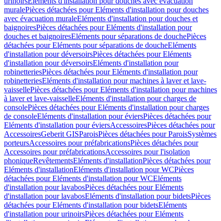
urinoirs
Eléments d'installation pour douches avec évacuation
murale
Pièces détachées pour Eléments d'installation pour douches
avec évacuation murale
Eléments d'installation pour douches et
baignoires
Pièces détachées pour Eléments d'installation pour
douches et baignoires
Eléments pour séparations de douche
Pièces
détachées pour Eléments pour séparations de douche
Eléments
d'installation pour déversoirs
Pièces détachées pour Eléments
d'installation pour déversoirs
Eléments d'installation pour
robinetteries
Pièces détachées pour Eléments d'installation pour
robinetteries
Eléments d'installation pour machines à laver et lave-
vaisselle
Pièces détachées pour Eléments d'installation pour machines
à laver et lave-vaisselle
Eléments d'installation pour charges de
console
Pièces détachées pour Eléments d'installation pour charges
de console
Eléments d'installation pour éviers
Pièces détachées pour
Eléments d'installation pour éviers
Accessoires
Pièces détachées pour
Accessoires
Geberit GIS
Parois
Pièces détachées pour Parois
Systèmes
porteurs
Accessoires pour préfabrications
Pièces détachées pour
Accessoires pour préfabrications
Accessoires pour l'isolation
phonique
Revêtements
Eléments d'installation
Pièces détachées pour
Eléments d'installation
Eléments d'installation pour WC
Pièces
détachées pour Eléments d'installation pour WC
Eléments
d'installation pour lavabos
Pièces détachées pour Eléments
d'installation pour lavabos
Eléments d'installation pour bidets
Pièces
détachées pour Eléments d'installation pour bidets
Eléments
d'installation pour urinoirs
Pièces détachées pour Eléments