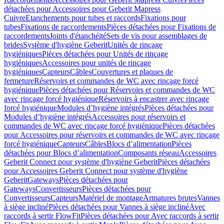
détachées pour Accessoires pour Geberit Mapress
Cuivre
Etanchements pour tubes et raccords
Fixations pour
tubes
Fixations de raccordements
Pièces détachées pour Fixations de
raccordements
Joints d'étanchéité
Sets de vis pour assemblages de
brides
Système d'hygiène Geberit
Unités de rinçage
hygiéniques
Pièces détachées pour Unités de rinçage
hygiéniques
Accessoires pour unités de rinçage
hygiéniques
Capteurs
Câbles
Couvertures et plaques de
fermeture
Réservoirs et commandes de WC avec rinçage forcé
hygiénique
Pièces détachées pour Réservoirs et commandes de WC
avec rinçage forcé hygiénique
Réservoirs à encastrer avec rinçage
forcé hygiénique
Modules d’hygiène intégrés
Pièces détachées pour
Modules d’hygiène intégrés
Accessoires pour réservoirs et
commandes de WC avec rinçage forcé hygiénique
Pièces détachées
pour Accessoires pour réservoirs et commandes de WC avec rinçage
forcé hygiénique
Capteurs
Câbles
Blocs d’alimentation
Pièces
détachées pour Blocs d’alimentation
Composants réseau
Accessoires
Geberit Connect pour système d'hygiène Geberit
Pièces détachées
pour Accessoires Geberit Connect pour système d'hygiène
Geberit
Gateways
Pièces détachées pour
Gateways
Convertisseurs
Pièces détachées pour
Convertisseurs
Capteurs
Matériel de montage
Armatures brutes
Vannes
à siège incliné
Pièces détachées pour Vannes à siège incliné
Avec
raccords à sertir FlowFit
Pièces détachées pour Avec raccords à sertir