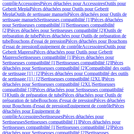
contrôle
Accessoires
Pièces détachées pour Accessoires
Outils pour
Geberit Mepla
Pièces détachées pour Outils pour Geberit
Mepla
Outils de sertissage manuels
Pièces détachées pour Outils de
sertissage manuels
Sertisseuses compatibilité [1]
Pièces détachées
pour Sertisseuses compatibilité [1]
Sertisseuses compatibilité
[2]
Pièces détachées pour Sertisseuses compatibilité [2]
Outils de
préparation de tube
Pièces détachées pour Outils de préparation de
tube
Bouchons d'essai de pression
Pièces détachées pour Bouchons
d'essai de pression
Equipement de contrôle
Accessoires
Outils pour
Geberit Mapress
Pièces détachées pour Outils pour Geberit
Mapress
Sertisseuses compatibilité [1]
Pièces détachées pour
Sertisseuses compatibilité [1]
Sertisseuses compatibilité [2]
Pièces
détachées pour Sertisseuses compatibilité [2]
Compatibilité des outils
de sertissage [1] / [2]
Pièces détachées pour Compatibilité des outils
de sertissage [1] / [2]
Sertisseuses compatibilité [2XL]
Pièces
détachées pour Sertisseuses compatibilité [2XL]
Sertisseuses
compatibilité [3]
Pièces détachées pour Sertisseuses compatibilité
[3]
Outils de préparation de tube
Pièces détachées pour Outils de
préparation de tube
Bouchons d'essai de pression
Pièces détachées
pour Bouchons d'essai de pression
Equipement de contrôle
Pièces
détachées pour Equipement de
contrôle
Accessoires
Sertisseuses
Pièces détachées pour
Sertisseuses
Sertisseuses compatibilité [1]
Pièces détachées pour
Sertisseuses compatibilité [1]
Sertisseuses compatibilité [2]
Pièces
détachées pour Sertisseuses compatibilité [2]
Sertisseuses