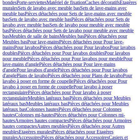
bondes
Porte-serviettes
Matériel de fixation
Caches décoratifs
Etagères
murales
Sets de lavabo avec meuble bas
Sets de lave-mains avec
meuble bas
Pièces détachées pour Sets de lave-mains avec meuble
bas
Sets de lavabo avec meuble bas
Pièces détachées pour Sets de
lavabo avec meuble bas
Sets de lavabo pour meuble avec meuble
bas
Pièces détachées pour Sets de lavabo pour meuble avec meuble
bas
Meubles de salle de bains
Meubles bas
Pièces détachées pour
Meubles bas
Pour lave-mains
Pièces détachées pour Pour lave-
mains
Pour lavabos
Pièces détachées pour Pour lavabos
Pour lavabos
doubles
Pièces détachées pour Pour lavabos doubles
Pour lavabos
pour meuble
Pièces détachées pour Pour lavabos pour meuble
Pour
lave-mains d'angle
Pièces détachées pour Pour lave-mains
d'angle
Pour lavabos d'angle
Pièces détachées pour Pour lavabos
d'angle
Plans de lavabo
Pièces détachées pour Plans de lavabo
Pour
lavabo à poser en forme de coupelle
Pièces détachées pour Pour
lavabo à poser en forme de coupelle
Pour lavabo à poser
rectangulaire
Pièces détachées pour Pour lavabo à poser
rectangulaire
Meubles latéraux bas
Pièces détachées pour Meubles
latéraux bas
Meubles latéraux bas
Pièces détachées pour Meubles
latéraux bas
Colonnes hautes
Pièces détachées pour Colonnes
hautes
Colonnes mi-hautes
Pièces détachées pour Colonnes mi-
hautes
Armoires hautes compactes
Pièces détachées pour Armoires
hautes compactes
Autres meubles
Pièces détachées pour Autres
meubles
Etagères murales
Pièces détachées pour Etagères
murales
Accessoires
Pièces détachées pour Accessoires
Casiers et