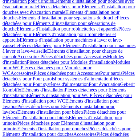
d'installation pour urinoirs
Eléments d'installation pour douches avec
évacuation murale
Pièces détachées pour Eléments d'installation pour
douches avec évacuation murale
Eléments d’installation pour
douches
Eléments d’installation pour séparations de douche
Pièces
détachées pour Eléments d’installation pour séparations de
douche
Eléments d'installation pour robinetteries et appareils
Pièces
détachées pour Eléments d'installation pour robinetteries et
appareils
Eléments d'installation pour machines à laver et lave-
vaisselle
Pièces détachées pour Eléments d'installation pour machines
à laver et lave-vaisselle
Eléments d'installation pour charges de
console
Accessoires
Pièces détachées pour Accessoires
Modules
d'installation
Pièces détachées pour Modules d'installation
Modules
pour WC
Pièces détachées pour Modules pour
WC
Accessoires
Pièces détachées pour Accessoires
Pour parois
Pièces
détachées pour Pour parois
Pour systèmes d'alimentation
Pièces
détachées pour Pour systèmes d'alimentation
Pour évacuation
Geberit
Kombifix
Eléments d'installation
Pièces détachées pour Eléments
d'installation
Eléments d'installation pour WC
Pièces détachées pour
Eléments d'installation pour WC
Eléments d'installation pour
lavabos
Pièces détachées pour Eléments d'installation pour
lavabos
Eléments d'installation pour bidets
Pièces détachées pour
Eléments d'installation pour bidets
Eléments d'installation pour
urinoirs
Pièces détachées pour Eléments d'installation pour
urinoirs
Eléments d'installation pour douches
Pièces détachées pour
Eléments d'installation pour douches
Accessoires
Pièces détachées