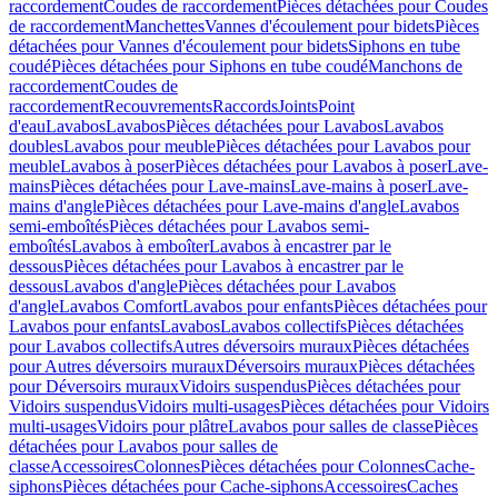
raccordement
Coudes de raccordement
Pièces détachées pour Coudes
de raccordement
Manchettes
Vannes d'écoulement pour bidets
Pièces
détachées pour Vannes d'écoulement pour bidets
Siphons en tube
coudé
Pièces détachées pour Siphons en tube coudé
Manchons de
raccordement
Coudes de
raccordement
Recouvrements
Raccords
Joints
Point
d'eau
Lavabos
Lavabos
Pièces détachées pour Lavabos
Lavabos
doubles
Lavabos pour meuble
Pièces détachées pour Lavabos pour
meuble
Lavabos à poser
Pièces détachées pour Lavabos à poser
Lave-
mains
Pièces détachées pour Lave-mains
Lave-mains à poser
Lave-
mains d'angle
Pièces détachées pour Lave-mains d'angle
Lavabos
semi-emboîtés
Pièces détachées pour Lavabos semi-
emboîtés
Lavabos à emboîter
Lavabos à encastrer par le
dessous
Pièces détachées pour Lavabos à encastrer par le
dessous
Lavabos d'angle
Pièces détachées pour Lavabos
d'angle
Lavabos Comfort
Lavabos pour enfants
Pièces détachées pour
Lavabos pour enfants
Lavabos
Lavabos collectifs
Pièces détachées
pour Lavabos collectifs
Autres déversoirs muraux
Pièces détachées
pour Autres déversoirs muraux
Déversoirs muraux
Pièces détachées
pour Déversoirs muraux
Vidoirs suspendus
Pièces détachées pour
Vidoirs suspendus
Vidoirs multi-usages
Pièces détachées pour Vidoirs
multi-usages
Vidoirs pour plâtre
Lavabos pour salles de classe
Pièces
détachées pour Lavabos pour salles de
classe
Accessoires
Colonnes
Pièces détachées pour Colonnes
Cache-
siphons
Pièces détachées pour Cache-siphons
Accessoires
Caches