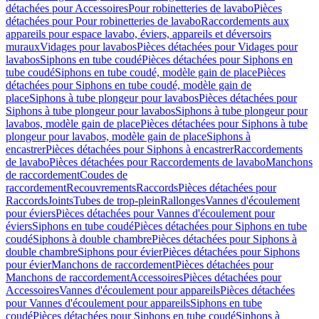
détachées pour Accessoires
Pour robinetteries de lavabo
Pièces
détachées pour Pour robinetteries de lavabo
Raccordements aux
appareils pour espace lavabo, éviers, appareils et déversoirs
muraux
Vidages pour lavabos
Pièces détachées pour Vidages pour
lavabos
Siphons en tube coudé
Pièces détachées pour Siphons en
tube coudé
Siphons en tube coudé, modèle gain de place
Pièces
détachées pour Siphons en tube coudé, modèle gain de
place
Siphons à tube plongeur pour lavabos
Pièces détachées pour
Siphons à tube plongeur pour lavabos
Siphons à tube plongeur pour
lavabos, modèle gain de place
Pièces détachées pour Siphons à tube
plongeur pour lavabos, modèle gain de place
Siphons à
encastrer
Pièces détachées pour Siphons à encastrer
Raccordements
de lavabo
Pièces détachées pour Raccordements de lavabo
Manchons
de raccordement
Coudes de
raccordement
Recouvrements
Raccords
Pièces détachées pour
Raccords
Joints
Tubes de trop-plein
Rallonges
Vannes d'écoulement
pour éviers
Pièces détachées pour Vannes d'écoulement pour
éviers
Siphons en tube coudé
Pièces détachées pour Siphons en tube
coudé
Siphons à double chambre
Pièces détachées pour Siphons à
double chambre
Siphons pour évier
Pièces détachées pour Siphons
pour évier
Manchons de raccordement
Pièces détachées pour
Manchons de raccordement
Accessoires
Pièces détachées pour
Accessoires
Vannes d'écoulement pour appareils
Pièces détachées
pour Vannes d'écoulement pour appareils
Siphons en tube
coudé
Pièces détachées pour Siphons en tube coudé
Siphons à