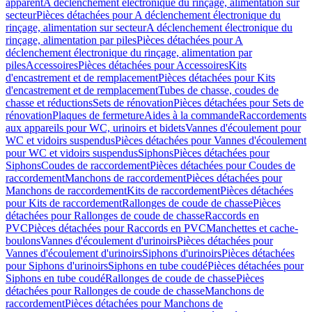
apparent
A déclenchement électronique du rinçage, alimentation sur
secteur
Pièces détachées pour A déclenchement électronique du
rinçage, alimentation sur secteur
A déclenchement électronique du
rinçage, alimentation par piles
Pièces détachées pour A
déclenchement électronique du rinçage, alimentation par
piles
Accessoires
Pièces détachées pour Accessoires
Kits
d'encastrement et de remplacement
Pièces détachées pour Kits
d'encastrement et de remplacement
Tubes de chasse, coudes de
chasse et réductions
Sets de rénovation
Pièces détachées pour Sets de
rénovation
Plaques de fermeture
Aides à la commande
Raccordements
aux appareils pour WC, urinoirs et bidets
Vannes d'écoulement pour
WC et vidoirs suspendus
Pièces détachées pour Vannes d'écoulement
pour WC et vidoirs suspendus
Siphons
Pièces détachées pour
Siphons
Coudes de raccordement
Pièces détachées pour Coudes de
raccordement
Manchons de raccordement
Pièces détachées pour
Manchons de raccordement
Kits de raccordement
Pièces détachées
pour Kits de raccordement
Rallonges de coude de chasse
Pièces
détachées pour Rallonges de coude de chasse
Raccords en
PVC
Pièces détachées pour Raccords en PVC
Manchettes et cache-
boulons
Vannes d'écoulement d'urinoirs
Pièces détachées pour
Vannes d'écoulement d'urinoirs
Siphons d'urinoirs
Pièces détachées
pour Siphons d'urinoirs
Siphons en tube coudé
Pièces détachées pour
Siphons en tube coudé
Rallonges de coude de chasse
Pièces
détachées pour Rallonges de coude de chasse
Manchons de
raccordement
Pièces détachées pour Manchons de