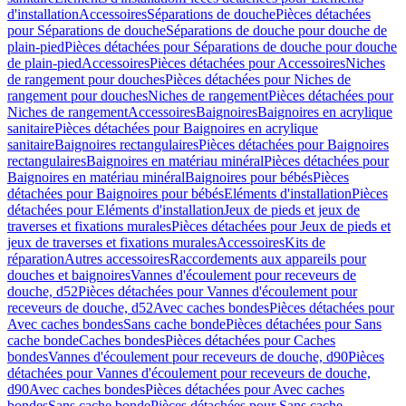
d'installation
Accessoires
Séparations de douche
Pièces détachées
pour Séparations de douche
Séparations de douche pour douche de
plain-pied
Pièces détachées pour Séparations de douche pour douche
de plain-pied
Accessoires
Pièces détachées pour Accessoires
Niches
de rangement pour douches
Pièces détachées pour Niches de
rangement pour douches
Niches de rangement
Pièces détachées pour
Niches de rangement
Accessoires
Baignoires
Baignoires en acrylique
sanitaire
Pièces détachées pour Baignoires en acrylique
sanitaire
Baignoires rectangulaires
Pièces détachées pour Baignoires
rectangulaires
Baignoires en matériau minéral
Pièces détachées pour
Baignoires en matériau minéral
Baignoires pour bébés
Pièces
détachées pour Baignoires pour bébés
Eléments d'installation
Pièces
détachées pour Eléments d'installation
Jeux de pieds et jeux de
traverses et fixations murales
Pièces détachées pour Jeux de pieds et
jeux de traverses et fixations murales
Accessoires
Kits de
réparation
Autres accessoires
Raccordements aux appareils pour
douches et baignoires
Vannes d'écoulement pour receveurs de
douche, d52
Pièces détachées pour Vannes d'écoulement pour
receveurs de douche, d52
Avec caches bondes
Pièces détachées pour
Avec caches bondes
Sans cache bonde
Pièces détachées pour Sans
cache bonde
Caches bondes
Pièces détachées pour Caches
bondes
Vannes d'écoulement pour receveurs de douche, d90
Pièces
détachées pour Vannes d'écoulement pour receveurs de douche,
d90
Avec caches bondes
Pièces détachées pour Avec caches
bondes
Sans cache bonde
Pièces détachées pour Sans cache