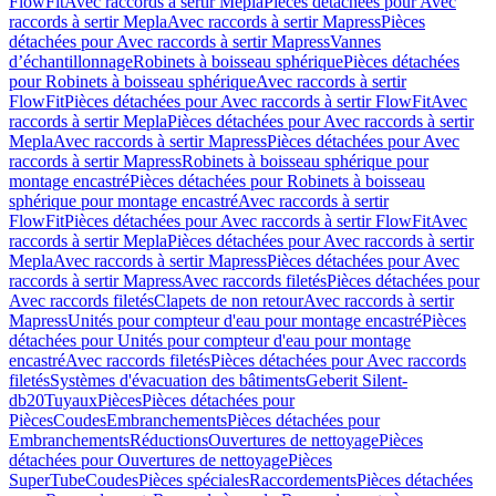
FlowFit
Avec raccords à sertir Mepla
Pièces détachées pour Avec
raccords à sertir Mepla
Avec raccords à sertir Mapress
Pièces
détachées pour Avec raccords à sertir Mapress
Vannes
d’échantillonnage
Robinets à boisseau sphérique
Pièces détachées
pour Robinets à boisseau sphérique
Avec raccords à sertir
FlowFit
Pièces détachées pour Avec raccords à sertir FlowFit
Avec
raccords à sertir Mepla
Pièces détachées pour Avec raccords à sertir
Mepla
Avec raccords à sertir Mapress
Pièces détachées pour Avec
raccords à sertir Mapress
Robinets à boisseau sphérique pour
montage encastré
Pièces détachées pour Robinets à boisseau
sphérique pour montage encastré
Avec raccords à sertir
FlowFit
Pièces détachées pour Avec raccords à sertir FlowFit
Avec
raccords à sertir Mepla
Pièces détachées pour Avec raccords à sertir
Mepla
Avec raccords à sertir Mapress
Pièces détachées pour Avec
raccords à sertir Mapress
Avec raccords filetés
Pièces détachées pour
Avec raccords filetés
Clapets de non retour
Avec raccords à sertir
Mapress
Unités pour compteur d'eau pour montage encastré
Pièces
détachées pour Unités pour compteur d'eau pour montage
encastré
Avec raccords filetés
Pièces détachées pour Avec raccords
filetés
Systèmes d'évacuation des bâtiments
Geberit Silent-
db20
Tuyaux
Pièces
Pièces détachées pour
Pièces
Coudes
Embranchements
Pièces détachées pour
Embranchements
Réductions
Ouvertures de nettoyage
Pièces
détachées pour Ouvertures de nettoyage
Pièces
SuperTube
Coudes
Pièces spéciales
Raccordements
Pièces détachées