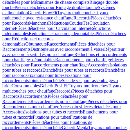
détachées pour Mécanismes de chasse complets
Rinçage double
touche
Pièces détachées pour Rinçage double touche
Systèmes
d'alimentation
Geberit FlowFit
Tuyaux multicouche
Tuyaux
multicouche avec résistance chauffante
Raccords
Pièces détachées
pour Raccords
Manchons
Réductions
Coudes
Tés
Circulation
interne
Pièces détachées pour Circulation interne
Réductions
indémontables
Réductions et raccords, démontables
Pièces détachées
pour Réductions et raccords,
démontables
Obturateurs
Raccordements
Pièces détachées pour
Raccordements
Distributeurs avec raccordement à visser
Répartiteur
avec raccord à sertir
Tés pour chauffage
Réductions et raccordements
pour chauffage, démontables
Raccordements pour chauffage
Pièces
détachées pour Raccordements pour chauffage
Accessoires
Isolations
pour tubes et raccords
Etanchéités pour tubes et raccords
Etanchéités
pour raccords
Fixations pour tubes
Fixations pour
raccordements
Joints d'étanchéité
Sets de vis pour assemblages à
bride
Consommables
Geberit PushFit
Tuyaux multicouches
Tuyaux
multicouches pour chauffage
Raccords
Pièces détachées pour
Raccords
Raccordements
Pièces détachées pour
Raccordements
Raccordements pour chauffage
Pièces détachées pour
Raccordements pour chauffage
Accessoires
Pièces détachées pour
Accessoires
Isolations pour tubes et raccords
Etanchements pour
tubes et raccords
Fixations pour tubes
Fixations de
raccordements
Pièces détachées pour Fixations de
raccordements
Joints d'étanchéité
Geberit Mepla
Tuyaux multicouches