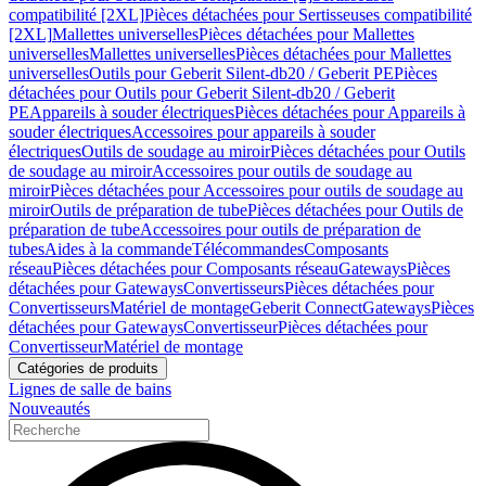
compatibilité [2XL]
Pièces détachées pour Sertisseuses compatibilité
[2XL]
Mallettes universelles
Pièces détachées pour Mallettes
universelles
Mallettes universelles
Pièces détachées pour Mallettes
universelles
Outils pour Geberit Silent-db20 / Geberit PE
Pièces
détachées pour Outils pour Geberit Silent-db20 / Geberit
PE
Appareils à souder électriques
Pièces détachées pour Appareils à
souder électriques
Accessoires pour appareils à souder
électriques
Outils de soudage au miroir
Pièces détachées pour Outils
de soudage au miroir
Accessoires pour outils de soudage au
miroir
Pièces détachées pour Accessoires pour outils de soudage au
miroir
Outils de préparation de tube
Pièces détachées pour Outils de
préparation de tube
Accessoires pour outils de préparation de
tubes
Aides à la commande
Télécommandes
Composants
réseau
Pièces détachées pour Composants réseau
Gateways
Pièces
détachées pour Gateways
Convertisseurs
Pièces détachées pour
Convertisseurs
Matériel de montage
Geberit Connect
Gateways
Pièces
détachées pour Gateways
Convertisseur
Pièces détachées pour
Convertisseur
Matériel de montage
Catégories de produits
Lignes de salle de bains
Nouveautés