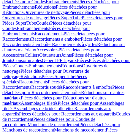
détachées pour Coudes
Embranchements
Pièces détachées pour
Embranchements
Réductions
Pièces détachées pour
Réductions
Ouvertures de nettoyage
Pièces détachées pour
Ouvertures de nettoyage
Pièces SuperTube
Pièces détachées pour
Pièces SuperTube
Coudes
Pièces détachées pour
Coudes
Embranchements
Pièces détachées pour
Embranchements
Raccordements
Pièces détachées pour
Raccordements
Raccordements à emboîter
Pièces détachées pour
Raccordements à emboîter
Raccordements à griffes
Réductions sur
d'autres matériaux
Accessoires
Pièces détachées pour
Accessoires
Colliers
Obturateurs
Joints
Pièces détachées pour
Joints
Consommables
Geberit PE
Tuyaux
Pièces
Pièces détachées pour
Pièces
Coudes
Embranchements
Réductions
Ouvertures de
nettoyage
Pièces détachées pour Ouvertures de
nettoyage
Réductions
Pièces SuperTube
Pièces
spéciales
Raccordements
Pièces détachées pour
Raccordements
Raccords soudés
Raccordements à emboîter
Pièces
détachées pour Raccordements à emboîter
Réductions sur d'autres
matériaux
Pièces détachées pour Réductions sur d'autres
matériaux
Assemblages filetés
Pièces détachées pour Assemblages
filetés
Assemblages de bride
Collerettes
Raccordements aux
appareils
Pièces détachées pour Raccordements aux appareils
Coudes
de raccordement
Pièces détachées pour Coudes de
raccordement
Manchons de raccordement
Pièces détachées pour
Manchons de raccordement
Manchons de raccordement
Pièces