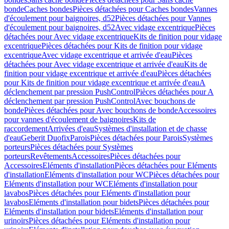
bonde
Caches bondes
Pièces détachées pour Caches bondes
Vannes
d'écoulement pour baignoires, d52
Pièces détachées pour Vannes
d'écoulement pour baignoires, d52
Avec vidage excentrique
Pièces
détachées pour Avec vidage excentrique
Kits de finition pour vidage
excentrique
Pièces détachées pour Kits de finition pour vidage
excentrique
Avec vidage excentrique et arrivée d'eau
Pièces
détachées pour Avec vidage excentrique et arrivée d'eau
Kits de
finition pour vidage excentrique et arrivée d'eau
Pièces détachées
pour Kits de finition pour vidage excentrique et arrivée d'eau
A
déclenchement par pression PushControl
Pièces détachées pour A
déclenchement par pression PushControl
Avec bouchons de
bonde
Pièces détachées pour Avec bouchons de bonde
Accessoires
pour vannes d'écoulement de baignoires
Kits de
raccordement
Arrivées d'eau
Systèmes d'installation et de chasse
d'eau
Geberit Duofix
Parois
Pièces détachées pour Parois
Systèmes
porteurs
Pièces détachées pour Systèmes
porteurs
Revêtements
Accessoires
Pièces détachées pour
Accessoires
Eléments d'installation
Pièces détachées pour Eléments
d'installation
Eléments d'installation pour WC
Pièces détachées pour
Eléments d'installation pour WC
Eléments d'installation pour
lavabos
Pièces détachées pour Eléments d'installation pour
lavabos
Eléments d'installation pour bidets
Pièces détachées pour
Eléments d'installation pour bidets
Eléments d'installation pour
urinoirs
Pièces détachées pour Eléments d'installation pour