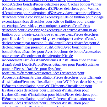
bonde
Caches bondes
Pièces détachées pour Caches bondes
Vannes
d'écoulement pour baignoires, d52
Pièces détachées pour Vannes
d'écoulement pour baignoires, d52
Avec vidage excentrique
Pièces
détachées pour Avec vidage excentrique
Kits de finition pour vidage
excentrique
Pièces détachées pour Kits de finition pour vidage
excentrique
Avec vidage excentrique et arrivée d'eau
Pièces
détachées pour Avec vidage excentrique et arrivée d'eau
Kits de
finition pour vidage excentrique et arrivée d'eau
Pièces détachées
pour Kits de finition pour vidage excentrique et arrivée d'eau
A
déclenchement par pression PushControl
Pièces détachées pour A
déclenchement par pression PushControl
Avec bouchons de
bonde
Pièces détachées pour Avec bouchons de bonde
Accessoires
pour vannes d'écoulement de baignoires
Kits de
raccordement
Arrivées d'eau
Systèmes d'installation et de chasse
d'eau
Geberit Duofix
Parois
Pièces détachées pour Parois
Systèmes
porteurs
Pièces détachées pour Systèmes
porteurs
Revêtements
Accessoires
Pièces détachées pour
Accessoires
Eléments d'installation
Pièces détachées pour Eléments
d'installation
Eléments d'installation pour WC
Pièces détachées pour
Eléments d'installation pour WC
Eléments d'installation pour
lavabos
Pièces détachées pour Eléments d'installation pour
lavabos
Eléments d'installation pour bidets
Pièces détachées pour
Eléments d'installation pour bidets
Eléments d'installation pour
urinoirs
Pièces détachées pour Eléments d'installation pour