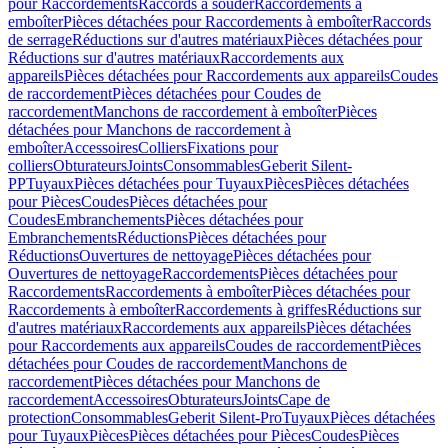
pour Raccordements
Raccords à souder
Raccordements à
emboîter
Pièces détachées pour Raccordements à emboîter
Raccords
de serrage
Réductions sur d'autres matériaux
Pièces détachées pour
Réductions sur d'autres matériaux
Raccordements aux
appareils
Pièces détachées pour Raccordements aux appareils
Coudes
de raccordement
Pièces détachées pour Coudes de
raccordement
Manchons de raccordement à emboîter
Pièces
détachées pour Manchons de raccordement à
emboîter
Accessoires
Colliers
Fixations pour
colliers
Obturateurs
Joints
Consommables
Geberit Silent-
PP
Tuyaux
Pièces détachées pour Tuyaux
Pièces
Pièces détachées
pour Pièces
Coudes
Pièces détachées pour
Coudes
Embranchements
Pièces détachées pour
Embranchements
Réductions
Pièces détachées pour
Réductions
Ouvertures de nettoyage
Pièces détachées pour
Ouvertures de nettoyage
Raccordements
Pièces détachées pour
Raccordements
Raccordements à emboîter
Pièces détachées pour
Raccordements à emboîter
Raccordements à griffes
Réductions sur
d'autres matériaux
Raccordements aux appareils
Pièces détachées
pour Raccordements aux appareils
Coudes de raccordement
Pièces
détachées pour Coudes de raccordement
Manchons de
raccordement
Pièces détachées pour Manchons de
raccordement
Accessoires
Obturateurs
Joints
Cape de
protection
Consommables
Geberit Silent-Pro
Tuyaux
Pièces détachées
pour Tuyaux
Pièces
Pièces détachées pour Pièces
Coudes
Pièces