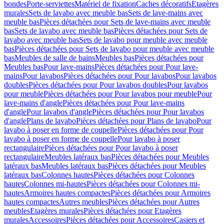
bondes
Porte-serviettes
Matériel de fixation
Caches décoratifs
Etagères
murales
Sets de lavabo avec meuble bas
Sets de lave-mains avec
meuble bas
Pièces détachées pour Sets de lave-mains avec meuble
bas
Sets de lavabo avec meuble bas
Pièces détachées pour Sets de
lavabo avec meuble bas
Sets de lavabo pour meuble avec meuble
bas
Pièces détachées pour Sets de lavabo pour meuble avec meuble
bas
Meubles de salle de bains
Meubles bas
Pièces détachées pour
Meubles bas
Pour lave-mains
Pièces détachées pour Pour lave-
mains
Pour lavabos
Pièces détachées pour Pour lavabos
Pour lavabos
doubles
Pièces détachées pour Pour lavabos doubles
Pour lavabos
pour meuble
Pièces détachées pour Pour lavabos pour meuble
Pour
lave-mains d'angle
Pièces détachées pour Pour lave-mains
d'angle
Pour lavabos d'angle
Pièces détachées pour Pour lavabos
d'angle
Plans de lavabo
Pièces détachées pour Plans de lavabo
Pour
lavabo à poser en forme de coupelle
Pièces détachées pour Pour
lavabo à poser en forme de coupelle
Pour lavabo à poser
rectangulaire
Pièces détachées pour Pour lavabo à poser
rectangulaire
Meubles latéraux bas
Pièces détachées pour Meubles
latéraux bas
Meubles latéraux bas
Pièces détachées pour Meubles
latéraux bas
Colonnes hautes
Pièces détachées pour Colonnes
hautes
Colonnes mi-hautes
Pièces détachées pour Colonnes mi-
hautes
Armoires hautes compactes
Pièces détachées pour Armoires
hautes compactes
Autres meubles
Pièces détachées pour Autres
meubles
Etagères murales
Pièces détachées pour Etagères
murales
Accessoires
Pièces détachées pour Accessoires
Casiers et