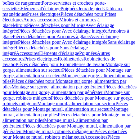
boîtes de rangement
Porte-serviettes et crochets porte-
serviettes
Eléments d'éclairage
Poignées
Jeux de pieds
Tableaux
magnétiques
Prises électriques
Pièces détachées pour Prises
électriques
Autres accessoires
Miroirs et armoires à
glace
Miroirs
Pièces détachées pour Miroirs
Avec éclairage
intégrée
Pièces détachées pour Avec éclairage intégrée
Armoires à
glace
Pièces détachées pour Armoires à glace
Avec éclairage
intégrée
Pièces détachées pour Avec éclairage intégrée
Sans éclairage
intégré
Pièces détachées pour Sans éclairage
intégré
Accessoires
Eléments d'éclairage
Poignées
Autres
accessoires
Prises électriques
Robinetteries
Robinetteries de
lavabo
Pièces détachées pour Robinetteries de lavabo
Montage sur
gorge, alimentation sur secteur
Pièces détachées pour Montage sur
gorge, alimentation sur secteur
Montage sur gorge, alimentation par
piles
Pièces détachées pour Montage sur gorge, alimentation par
piles
Montage sur gorge, alimentation par générateur
Pièces détachées
pour Montage sur gorge, alimentation par générateur
Montage sur
gorge, robinets mitigeurs
Pièces détachées pour Montage sur gorge,
robinets mitigeurs
Montage mural, alimentation sur secteur
Pièces
détachées pour Montage mural, alimentation sur secteur
Montage
mural, alimentation par piles
Pièces détachées pour Montage mural,
alimentation par piles
Montage mural, alimentation par
générateur
Pièces détachées pour Montage mural, alimentation par
générateur
Montage mural, robinets mélangeurs
Pièces détachées
pour Montage mural, robinets mélangeurs
Accessoires
Pièces