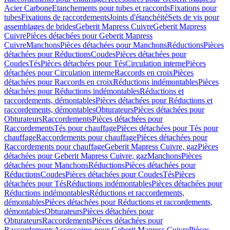
Acier Carbone
Etanchements pour tubes et raccords
Fixations pour
tubes
Fixations de raccordements
Joints d'étanchéité
Sets de vis pour
assemblages de brides
Geberit Mapress Cuivre
Geberit Mapress
Cuivre
Pièces détachées pour Geberit Mapress
Cuivre
Manchons
Pièces détachées pour Manchons
Réductions
Pièces
détachées pour Réductions
Coudes
Pièces détachées pour
Coudes
Tés
Pièces détachées pour Tés
Circulation interne
Pièces
détachées pour Circulation interne
Raccords en croix
Pièces
détachées pour Raccords en croix
Réductions indémontables
Pièces
détachées pour Réductions indémontables
Réductions et
raccordements, démontables
Pièces détachées pour Réductions et
raccordements, démontables
Obturateurs
Pièces détachées pour
Obturateurs
Raccordements
Pièces détachées pour
Raccordements
Tés pour chauffage
Pièces détachées pour Tés pour
chauffage
Raccordements pour chauffage
Pièces détachées pour
Raccordements pour chauffage
Geberit Mapress Cuivre, gaz
Pièces
détachées pour Geberit Mapress Cuivre, gaz
Manchons
Pièces
détachées pour Manchons
Réductions
Pièces détachées pour
Réductions
Coudes
Pièces détachées pour Coudes
Tés
Pièces
détachées pour Tés
Réductions indémontables
Pièces détachées pour
Réductions indémontables
Réductions et raccordements,
démontables
Pièces détachées pour Réductions et raccordements,
démontables
Obturateurs
Pièces détachées pour
Obturateurs
Raccordements
Pièces détachées pour
Raccordements
Accessoires pour Geberit Mapress Cuivre
Pièces