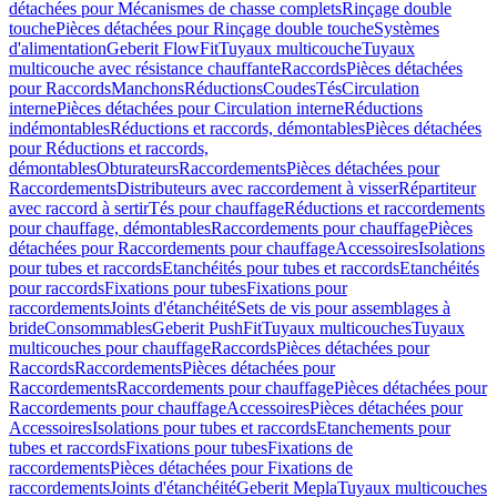
détachées pour Mécanismes de chasse complets
Rinçage double
touche
Pièces détachées pour Rinçage double touche
Systèmes
d'alimentation
Geberit FlowFit
Tuyaux multicouche
Tuyaux
multicouche avec résistance chauffante
Raccords
Pièces détachées
pour Raccords
Manchons
Réductions
Coudes
Tés
Circulation
interne
Pièces détachées pour Circulation interne
Réductions
indémontables
Réductions et raccords, démontables
Pièces détachées
pour Réductions et raccords,
démontables
Obturateurs
Raccordements
Pièces détachées pour
Raccordements
Distributeurs avec raccordement à visser
Répartiteur
avec raccord à sertir
Tés pour chauffage
Réductions et raccordements
pour chauffage, démontables
Raccordements pour chauffage
Pièces
détachées pour Raccordements pour chauffage
Accessoires
Isolations
pour tubes et raccords
Etanchéités pour tubes et raccords
Etanchéités
pour raccords
Fixations pour tubes
Fixations pour
raccordements
Joints d'étanchéité
Sets de vis pour assemblages à
bride
Consommables
Geberit PushFit
Tuyaux multicouches
Tuyaux
multicouches pour chauffage
Raccords
Pièces détachées pour
Raccords
Raccordements
Pièces détachées pour
Raccordements
Raccordements pour chauffage
Pièces détachées pour
Raccordements pour chauffage
Accessoires
Pièces détachées pour
Accessoires
Isolations pour tubes et raccords
Etanchements pour
tubes et raccords
Fixations pour tubes
Fixations de
raccordements
Pièces détachées pour Fixations de
raccordements
Joints d'étanchéité
Geberit Mepla
Tuyaux multicouches