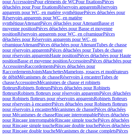
pour Accessoires
Pour eléments de WC
Pour fixations
Pièces
détachées pour Pour fixations
Réservoirs apparents
Réservoirs
apparents pour WC, en matière synthétique
Pièces détachées pour
Réservoirs apparents pour WC, en matière
synthétique
Attenant
Pièces détachées pour Attenant
Basse et
moyenne position
Pièces détachées pour Basse et moyenne
position
Réservoirs apparents pour WC, en céramique
Pièces
détachées pour Réservoirs apparents pour WC, en
céramique
Attenant
Pièces détachées pour Attenant
Tubes de chasse
pour réservoirs apparents
Pièces détachées pour Tubes de chasse
pour réservoirs apparents
Haute position
Pièces détachées pour Haute
position
Basse et moyenne position
Accessoires
Pièces détachées pour
Accessoires
Raccordements
Pièces détachées pour
Raccordements
Joints
Manchettes
Mamelons, rosaces et modérateurs
de débit
Mécanismes de chasse
Réservoirs à encastrer
Tubes de
chasse
Accessoires
Mécanismes de chasse et robinets
flotteurs
Robinets flotteurs
Pièces détachées pour Robinets
flotteurs
Robinets flotteurs pour réservoirs apparents
Pièces détachées
pour Robinets flotteurs pour réservoirs apparents
Robinets flotteurs
pour réservoirs à encastrer
Pièces détachées pour Robinets flotteurs
pour réservoirs à encastrer
Mécanismes de chasse
Pièces détachées
pour Mécanismes de chasse
Rinçage interrompable
Pièces détachées
pour Rinçage interrompable
Rinçage simple touche
Pièces détachées
pour Rinçage simple touche
Rinçage double touche
Pièces détachées
pour Rinçage double touche
Mécanismes de chasse complets
Pièces