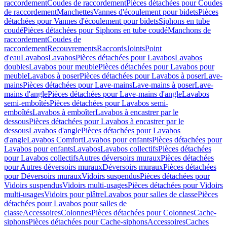
raccordement
Coudes de raccordement
Pièces détachées pour Coudes
de raccordement
Manchettes
Vannes d'écoulement pour bidets
Pièces
détachées pour Vannes d'écoulement pour bidets
Siphons en tube
coudé
Pièces détachées pour Siphons en tube coudé
Manchons de
raccordement
Coudes de
raccordement
Recouvrements
Raccords
Joints
Point
d'eau
Lavabos
Lavabos
Pièces détachées pour Lavabos
Lavabos
doubles
Lavabos pour meuble
Pièces détachées pour Lavabos pour
meuble
Lavabos à poser
Pièces détachées pour Lavabos à poser
Lave-
mains
Pièces détachées pour Lave-mains
Lave-mains à poser
Lave-
mains d'angle
Pièces détachées pour Lave-mains d'angle
Lavabos
semi-emboîtés
Pièces détachées pour Lavabos semi-
emboîtés
Lavabos à emboîter
Lavabos à encastrer par le
dessous
Pièces détachées pour Lavabos à encastrer par le
dessous
Lavabos d'angle
Pièces détachées pour Lavabos
d'angle
Lavabos Comfort
Lavabos pour enfants
Pièces détachées pour
Lavabos pour enfants
Lavabos
Lavabos collectifs
Pièces détachées
pour Lavabos collectifs
Autres déversoirs muraux
Pièces détachées
pour Autres déversoirs muraux
Déversoirs muraux
Pièces détachées
pour Déversoirs muraux
Vidoirs suspendus
Pièces détachées pour
Vidoirs suspendus
Vidoirs multi-usages
Pièces détachées pour Vidoirs
multi-usages
Vidoirs pour plâtre
Lavabos pour salles de classe
Pièces
détachées pour Lavabos pour salles de
classe
Accessoires
Colonnes
Pièces détachées pour Colonnes
Cache-
siphons
Pièces détachées pour Cache-siphons
Accessoires
Caches