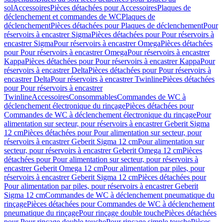
sol
Accessoires
Pièces détachées pour Accessoires
Plaques de
déclenchement et commandes de WC
Plaques de
déclenchement
Pièces détachées pour Plaques de déclenchement
Pour
réservoirs à encastrer Sigma
Pièces détachées pour Pour réservoirs à
encastrer Sigma
Pour réservoirs à encastrer Omega
Pièces détachées
pour Pour réservoirs à encastrer Omega
Pour réservoirs à encastrer
Kappa
Pièces détachées pour Pour réservoirs à encastrer Kappa
Pour
réservoirs à encastrer Delta
Pièces détachées pour Pour réservoirs à
encastrer Delta
Pour réservoirs à encastrer Twinline
Pièces détachées
pour Pour réservoirs à encastrer
Twinline
Accessoires
Consommables
Commandes de WC à
déclenchement électronique du rinçage
Pièces détachées pour
Commandes de WC à déclenchement électronique du rinçage
Pour
alimentation sur secteur, pour réservoirs à encastrer Geberit Sigma
12 cm
Pièces détachées pour Pour alimentation sur secteur, pour
réservoirs à encastrer Geberit Sigma 12 cm
Pour alimentation sur
secteur, pour réservoirs à encastrer Geberit Omega 12 cm
Pièces
détachées pour Pour alimentation sur secteur, pour réservoirs à
encastrer Geberit Omega 12 cm
Pour alimentation par piles, pour
réservoirs à encastrer Geberit Sigma 12 cm
Pièces détachées pour
Pour alimentation par piles, pour réservoirs à encastrer Geberit
Sigma 12 cm
Commandes de WC à déclenchement pneumatique du
rinçage
Pièces détachées pour Commandes de WC à déclenchement
pneumatique du rinçage
Pour rinçage double touche
Pièces détachées
pour Pour rinçage double touche
Pour rinçage simple touche
Pièces