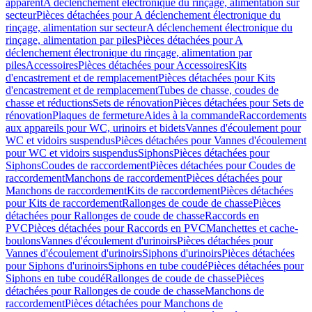
apparent
A déclenchement électronique du rinçage, alimentation sur
secteur
Pièces détachées pour A déclenchement électronique du
rinçage, alimentation sur secteur
A déclenchement électronique du
rinçage, alimentation par piles
Pièces détachées pour A
déclenchement électronique du rinçage, alimentation par
piles
Accessoires
Pièces détachées pour Accessoires
Kits
d'encastrement et de remplacement
Pièces détachées pour Kits
d'encastrement et de remplacement
Tubes de chasse, coudes de
chasse et réductions
Sets de rénovation
Pièces détachées pour Sets de
rénovation
Plaques de fermeture
Aides à la commande
Raccordements
aux appareils pour WC, urinoirs et bidets
Vannes d'écoulement pour
WC et vidoirs suspendus
Pièces détachées pour Vannes d'écoulement
pour WC et vidoirs suspendus
Siphons
Pièces détachées pour
Siphons
Coudes de raccordement
Pièces détachées pour Coudes de
raccordement
Manchons de raccordement
Pièces détachées pour
Manchons de raccordement
Kits de raccordement
Pièces détachées
pour Kits de raccordement
Rallonges de coude de chasse
Pièces
détachées pour Rallonges de coude de chasse
Raccords en
PVC
Pièces détachées pour Raccords en PVC
Manchettes et cache-
boulons
Vannes d'écoulement d'urinoirs
Pièces détachées pour
Vannes d'écoulement d'urinoirs
Siphons d'urinoirs
Pièces détachées
pour Siphons d'urinoirs
Siphons en tube coudé
Pièces détachées pour
Siphons en tube coudé
Rallonges de coude de chasse
Pièces
détachées pour Rallonges de coude de chasse
Manchons de
raccordement
Pièces détachées pour Manchons de