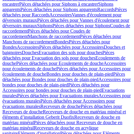
encastrer
Pièces détachées pour Siphons à encastrer
Siphons
apparents
Pièces détachées pour Siphons apparents
Raccords
Pièces
détachées pour Raccords
Accessoires
Vannes d'écoulement pour
déversoirs muraux
Pièces détachées pour Vannes d'écoulement pour
déversoirs muraux
Siphons
Pièces détachées pour Siphons
Coudes de
raccordement
Pièces détachées pour Coudes de
raccordement
Manchons de raccordement
Pièces détachées pour
Manchons de raccordement
Bondes
Pièces détachées pour
Bondes
Accessoires
Pièces détachées pour Accessoires
Douches et
baignoires
Douches
Evacuation des sols pour douches
Pièces
détachées pour Evacuation des sols pour douches
Ecoulements de
douche
Pièces détachées pour Ecoulements de douche
Accessoires
pour écoulements de douche
Pièces détachées pour Accessoires pour
écoulements de douche
Bondes pour douches de plain-pied
Pièces
détachées pour Bondes pour douches de plain-pied
Accessoires pour
bondes pour douches de plain-pied
Pièces détachées pour
Accessoires pour bondes pour douches de plain-pied
Evacuations
murales
Pièces détachées pour Evacuations murales
Accessoires pour
évacuations murales
Pièces détachées pour Accessoires pour
évacuations murales
Receveurs de douche
Pièces détachées pour
Receveurs de douche
Receveurs de douche en matériau minéral et
éléments d’installation Geberit Duofix
Receveurs de douche en
matériau minéral
Pièces détachées pour Receveurs de douche en
matériau minéral
Receveurs de douche en acrylique
sanitaire
Eléments d'installation
Pièces détachées pour Eléments