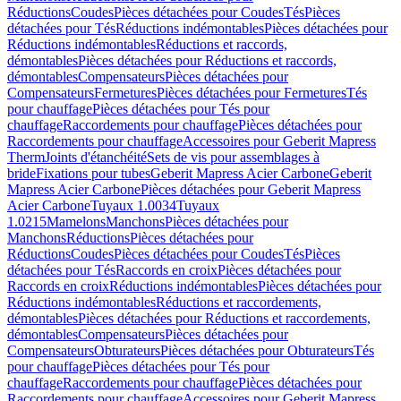
Réductions
Coudes
Pièces détachées pour Coudes
Tés
Pièces
détachées pour Tés
Réductions indémontables
Pièces détachées pour
Réductions indémontables
Réductions et raccords,
démontables
Pièces détachées pour Réductions et raccords,
démontables
Compensateurs
Pièces détachées pour
Compensateurs
Fermetures
Pièces détachées pour Fermetures
Tés
pour chauffage
Pièces détachées pour Tés pour
chauffage
Raccordements pour chauffage
Pièces détachées pour
Raccordements pour chauffage
Accessoires pour Geberit Mapress
Therm
Joints d'étanchéité
Sets de vis pour assemblages à
bride
Fixations pour tubes
Geberit Mapress Acier Carbone
Geberit
Mapress Acier Carbone
Pièces détachées pour Geberit Mapress
Acier Carbone
Tuyaux 1.0034
Tuyaux
1.0215
Mamelons
Manchons
Pièces détachées pour
Manchons
Réductions
Pièces détachées pour
Réductions
Coudes
Pièces détachées pour Coudes
Tés
Pièces
détachées pour Tés
Raccords en croix
Pièces détachées pour
Raccords en croix
Réductions indémontables
Pièces détachées pour
Réductions indémontables
Réductions et raccordements,
démontables
Pièces détachées pour Réductions et raccordements,
démontables
Compensateurs
Pièces détachées pour
Compensateurs
Obturateurs
Pièces détachées pour Obturateurs
Tés
pour chauffage
Pièces détachées pour Tés pour
chauffage
Raccordements pour chauffage
Pièces détachées pour
Raccordements pour chauffage
Accessoires pour Geberit Mapress