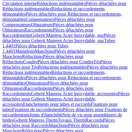
Circulation interne
Réductions indémontables
Pièces détachées pour
Réductions indémontables
Réductions et raccordements,
démontables
Pièces détachées pour Réductions et raccordements,
démontables
Compensateurs
Pièces détachées pour
Compensateurs
Obturateurs
Pièces détachées pour
Obturateurs
Raccordements
Pièces détachées pour
Raccordements
Geberit Mapress Acier Inoxydable, gaz
Pièces
détachées pour Geberit Mapress Acier Inoxydable, gaz
Tubes
1.4401
Pièces détachées pour Tubes
1.4401
Mamelons
Manchons
Pièces détachées pour
Manchons
Réductions
Pièces détachées pour
Réductions
Coudes
Pièces détachées pour Coudes
Tés
Pièces
détachées pour Tés
Réductions indémontables
Pièces détachées pour
Réductions indémontables
Réductions et raccordements,
démontables
Pièces détachées pour Réductions et raccordements,
démontables
Obturateurs
Pièces détachées pour
Obturateurs
Raccordements
Pièces détachées pour
Raccordements
Geberit Mapress Acier Inoxydable, accessoires
Pièces
détachées pour Geberit Mapress Acier Inoxydable,
accessoires
Etanchements pour tubes et raccords
Fixations pour
tubes
Fixations de raccordements
Pièces détachées pour Fixations de
raccordements
Joints d'étanchéité
Sets de vis pour assemblages de
brides
Geberit Mapress Therm
Tuyaux Therm
Raccords
Pièces
détachées pour Raccords
Manchons
Pièces détachées pour
Manchons
Réductions
Pièces détachées pour