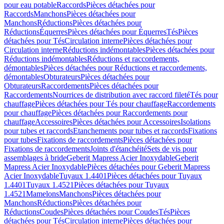
pour eau potable
Raccords
Pièces détachées pour
Raccords
Manchons
Pièces détachées pour
Manchons
Réductions
Pièces détachées pour
Réductions
Équerres
Pièces détachées pour Équerres
Tés
Pièces
détachées pour Tés
Circulation interne
Pièces détachées pour
Circulation interne
Réductions indémontables
Pièces détachées pour
Réductions indémontables
Réductions et raccordements,
démontables
Pièces détachées pour Réductions et raccordements,
démontables
Obturateurs
Pièces détachées pour
Obturateurs
Raccordements
Pièces détachées pour
Raccordements
Nourrices de distribution avec raccord fileté
Tés pour
chauffage
Pièces détachées pour Tés pour chauffage
Raccordements
pour chauffage
Pièces détachées pour Raccordements pour
chauffage
Accessoires
Pièces détachées pour Accessoires
Isolations
pour tubes et raccords
Etanchements pour tubes et raccords
Fixations
pour tubes
Fixations de raccordements
Pièces détachées pour
Fixations de raccordements
Joints d'étanchéité
Sets de vis pour
assemblages à bride
Geberit Mapress Acier Inoxydable
Geberit
Mapress Acier Inoxydable
Pièces détachées pour Geberit Mapress
Acier Inoxydable
Tuyaux 1.4401
Pièces détachées pour Tuyaux
1.4401
Tuyaux 1.4521
Pièces détachées pour Tuyaux
1.4521
Mamelons
Manchons
Pièces détachées pour
Manchons
Réductions
Pièces détachées pour
Réductions
Coudes
Pièces détachées pour Coudes
Tés
Pièces
détachées pour Tés
Circulation interne
Pièces détachées pour