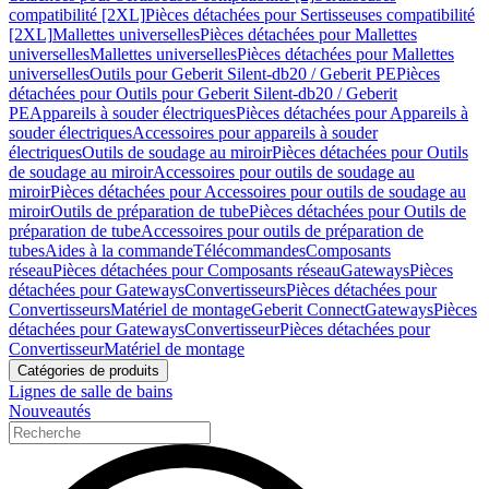
compatibilité [2XL]
Pièces détachées pour Sertisseuses compatibilité
[2XL]
Mallettes universelles
Pièces détachées pour Mallettes
universelles
Mallettes universelles
Pièces détachées pour Mallettes
universelles
Outils pour Geberit Silent-db20 / Geberit PE
Pièces
détachées pour Outils pour Geberit Silent-db20 / Geberit
PE
Appareils à souder électriques
Pièces détachées pour Appareils à
souder électriques
Accessoires pour appareils à souder
électriques
Outils de soudage au miroir
Pièces détachées pour Outils
de soudage au miroir
Accessoires pour outils de soudage au
miroir
Pièces détachées pour Accessoires pour outils de soudage au
miroir
Outils de préparation de tube
Pièces détachées pour Outils de
préparation de tube
Accessoires pour outils de préparation de
tubes
Aides à la commande
Télécommandes
Composants
réseau
Pièces détachées pour Composants réseau
Gateways
Pièces
détachées pour Gateways
Convertisseurs
Pièces détachées pour
Convertisseurs
Matériel de montage
Geberit Connect
Gateways
Pièces
détachées pour Gateways
Convertisseur
Pièces détachées pour
Convertisseur
Matériel de montage
Catégories de produits
Lignes de salle de bains
Nouveautés