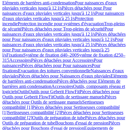
Eléments de barrières anti-condensation
Pour naissances d'eaux
pluviales verticales jusqu'à 12 l/s
Pièces détachées pour Pour
naissances d'eaux pluviales verticales jusqu'à 12 l/s
Pour naissances
d'eaux pluviales verticales jusqu'à 25 l/s
Protection
incendie
Protection incendie pour systèmes d'évacuation
Trop-pleins
de sécurité
Pièces détachées pour Trop-pleins de sécurité
Pour
naissances d'eaux pluviales verticales jusqu'à 12 l/s
Pièces détachées
pour Pour naissances d'eaux pluviales verticales jusqu'à 12 l/s
Pour
naissances d'eaux pluviales verticales jusqu'à 25 l/s
Pièces détachées
pour Pour naissances d'eaux pluviales verticales jusqu'à 25
l/s
Fixations
Système de fixation d40–200
Système de fixation d250–
315
Accessoires
Pièces détachées pour Accessoires
Pour
naissances
Pièces détachées pour Pour naissances
Pour
fixations
Evacuation des toitures conventionnelle
Naissances d'eaux
pluviales
Pièces détachées pour Naissances d'eaux pluviales
Eléments
de barrières anti-condensation
Pièces détachées pour Eléments de
barrières anti-condensation
Accessoires
Outils, composants réseau et
logiciels
Outils
Outils pour Geberit FlowFit
Pièces détachées pour
Outils pour Geberit FlowFit
Outils de sertissage manuels
Pièces
détachées pour Outils de sertissage manuels
Sertisseuses
compatibilité [1]
Pièces détachées pour Sertisseuses compatibilité
[1]
Sertisseuses compatibilité [2]
Pièces détachées pour Sertisseuses
compatibilité [2]
Outils de préparation de tube
Pièces détachées pour
Outils de préparation de tube
Bouchons d'essai de pression
Pièces
détachées pour Bouchons d'essai de pression
Equipements de