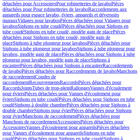
détachées pour Accessoires
Pour robinetteries de lavabo
Pièces
détachées pour Pour robinetteries de lavabo
Raccordements aux
appareils pour espace lavabo, éviers, appareils et déversoirs
muraux
Vidages pour lavabos
Pièces détachées pour Vidages pour
lavabos
Siphons en tube coudé
Pièces détachées pour Siphons en
tube coudé
Siphons en tube coudé, modèle gain de place
Pièces
détachées pour Siphons en tube coudé, modèle gain de
place
Siphons à tube plongeur pour lavabos
Pièces détachées pour
Siphons à tube plongeur pour lavabos
Siphons à tube plongeur pour
lavabos, modèle gain de place
Pièces détachées pour Siphons à tube
plongeur pour lavabos, modèle gain de place
Siphons à
encastrer
Pièces détachées pour Siphons à encastrer
Raccordements
de lavabo
Pièces détachées pour Raccordements de lavabo
Manchons
de raccordement
Coudes de
raccordement
Recouvrements
Raccords
Pièces détachées pour
Raccords
Joints
Tubes de trop-plein
Rallonges
Vannes d'écoulement
pour éviers
Pièces détachées pour Vannes d'écoulement pour
éviers
Siphons en tube coudé
Pièces détachées pour Siphons en tube
coudé
Siphons à double chambre
Pièces détachées pour Siphons à
double chambre
Siphons pour évier
Pièces détachées pour Siphons
pour évier
Manchons de raccordement
Pièces détachées pour
Manchons de raccordement
Accessoires
Pièces détachées pour
Accessoires
Vannes d'écoulement pour appareils
Pièces détachées
pour Vannes d'écoulement pour appareils
Siphons en tube
coudé
Pièces détachées pour Siphons en tube coudé
Siphons à