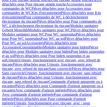
détachées pour Pour rinçage simple touche
Accessoires pour
commandes de WC
Pièces détachées pour Accessoires pour
commandes de WC
Kits d'encastrement
Pièces détachées pour Kits
d'encastrement
Pour commandes de WC à déclenchement
électronique du rinçage
Pièces détachées pour Pour commandes de
WC à déclenchement électronique du rinçage
Modules sanitaires
Geberit Monolith
Modules sanitaires pour WC
Pièces détachées pour
Modules sanitaires pour WC
Pour WC suspendus
Pièces détachées
pour Pour WC suspendus
Pour WC au sol
Pièces détachées pour
Pour WC au sol
Accessoires
Pièces détachées pour
Accessoires
Consommables
Modules sanitaires pour bidets
Pièces
détachées pour Modules sanitaires pour bidets
Pour bidets suspendus
et au sol
Pièces détachées pour Pour bidets suspendus et au
sol
Urinoirs
Urinoirs, fonctionnement avec rinçage, avec rebord de
rinçage
Pièces détachées pour Urinoirs, fonctionnement avec
rinçage, avec rebord de rinçage
Sans couvercle
Pièces détachées pour
Sans couvercle
Urinoirs, fonctionnement avec rinçage, sans rebord
de rinçage
Pièces détachées pour Urinoirs, fonctionnement avec
rinçage, sans rebord de rinçage
Commande d'urinoir apparente ou à
encastrer
Pièces détachées pour Commande d'urinoir apparente ou à
encastrer
Avec commande d'urinoir intégrée
Pièces détachées pour
Avec commande d'urinoir intégrée
Pour commande d'urinoir
intégrée
Pièces détachées pour Pour commande d'urinoir
intégrée
Urinoirs, fonctionnement avec rinçage, avec / pour