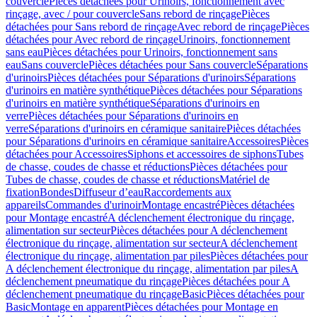
couvercle
Pièces détachées pour Urinoirs, fonctionnement avec
rinçage, avec / pour couvercle
Sans rebord de rinçage
Pièces
détachées pour Sans rebord de rinçage
Avec rebord de rinçage
Pièces
détachées pour Avec rebord de rinçage
Urinoirs, fonctionnement
sans eau
Pièces détachées pour Urinoirs, fonctionnement sans
eau
Sans couvercle
Pièces détachées pour Sans couvercle
Séparations
d'urinoirs
Pièces détachées pour Séparations d'urinoirs
Séparations
d'urinoirs en matière synthétique
Pièces détachées pour Séparations
d'urinoirs en matière synthétique
Séparations d'urinoirs en
verre
Pièces détachées pour Séparations d'urinoirs en
verre
Séparations d'urinoirs en céramique sanitaire
Pièces détachées
pour Séparations d'urinoirs en céramique sanitaire
Accessoires
Pièces
détachées pour Accessoires
Siphons et accessoires de siphons
Tubes
de chasse, coudes de chasse et réductions
Pièces détachées pour
Tubes de chasse, coudes de chasse et réductions
Matériel de
fixation
Bondes
Diffuseur d’eau
Raccordements aux
appareils
Commandes d'urinoir
Montage encastré
Pièces détachées
pour Montage encastré
A déclenchement électronique du rinçage,
alimentation sur secteur
Pièces détachées pour A déclenchement
électronique du rinçage, alimentation sur secteur
A déclenchement
électronique du rinçage, alimentation par piles
Pièces détachées pour
A déclenchement électronique du rinçage, alimentation par piles
A
déclenchement pneumatique du rinçage
Pièces détachées pour A
déclenchement pneumatique du rinçage
Basic
Pièces détachées pour
Basic
Montage en apparent
Pièces détachées pour Montage en