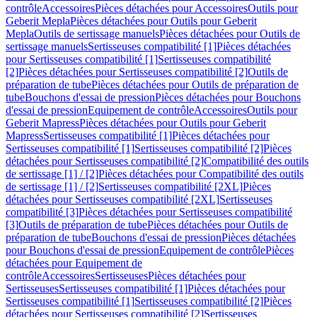
contrôle
Accessoires
Pièces détachées pour Accessoires
Outils pour
Geberit Mepla
Pièces détachées pour Outils pour Geberit
Mepla
Outils de sertissage manuels
Pièces détachées pour Outils de
sertissage manuels
Sertisseuses compatibilité [1]
Pièces détachées
pour Sertisseuses compatibilité [1]
Sertisseuses compatibilité
[2]
Pièces détachées pour Sertisseuses compatibilité [2]
Outils de
préparation de tube
Pièces détachées pour Outils de préparation de
tube
Bouchons d'essai de pression
Pièces détachées pour Bouchons
d'essai de pression
Equipement de contrôle
Accessoires
Outils pour
Geberit Mapress
Pièces détachées pour Outils pour Geberit
Mapress
Sertisseuses compatibilité [1]
Pièces détachées pour
Sertisseuses compatibilité [1]
Sertisseuses compatibilité [2]
Pièces
détachées pour Sertisseuses compatibilité [2]
Compatibilité des outils
de sertissage [1] / [2]
Pièces détachées pour Compatibilité des outils
de sertissage [1] / [2]
Sertisseuses compatibilité [2XL]
Pièces
détachées pour Sertisseuses compatibilité [2XL]
Sertisseuses
compatibilité [3]
Pièces détachées pour Sertisseuses compatibilité
[3]
Outils de préparation de tube
Pièces détachées pour Outils de
préparation de tube
Bouchons d'essai de pression
Pièces détachées
pour Bouchons d'essai de pression
Equipement de contrôle
Pièces
détachées pour Equipement de
contrôle
Accessoires
Sertisseuses
Pièces détachées pour
Sertisseuses
Sertisseuses compatibilité [1]
Pièces détachées pour
Sertisseuses compatibilité [1]
Sertisseuses compatibilité [2]
Pièces
détachées pour Sertisseuses compatibilité [2]
Sertisseuses