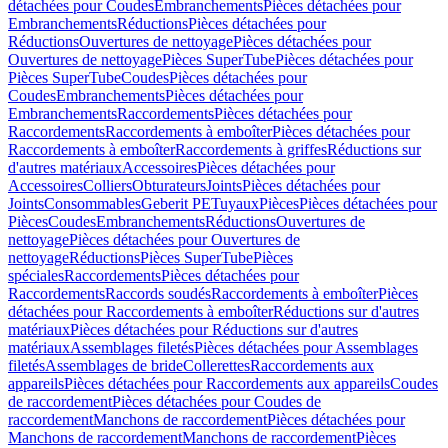
détachées pour Coudes
Embranchements
Pièces détachées pour
Embranchements
Réductions
Pièces détachées pour
Réductions
Ouvertures de nettoyage
Pièces détachées pour
Ouvertures de nettoyage
Pièces SuperTube
Pièces détachées pour
Pièces SuperTube
Coudes
Pièces détachées pour
Coudes
Embranchements
Pièces détachées pour
Embranchements
Raccordements
Pièces détachées pour
Raccordements
Raccordements à emboîter
Pièces détachées pour
Raccordements à emboîter
Raccordements à griffes
Réductions sur
d'autres matériaux
Accessoires
Pièces détachées pour
Accessoires
Colliers
Obturateurs
Joints
Pièces détachées pour
Joints
Consommables
Geberit PE
Tuyaux
Pièces
Pièces détachées pour
Pièces
Coudes
Embranchements
Réductions
Ouvertures de
nettoyage
Pièces détachées pour Ouvertures de
nettoyage
Réductions
Pièces SuperTube
Pièces
spéciales
Raccordements
Pièces détachées pour
Raccordements
Raccords soudés
Raccordements à emboîter
Pièces
détachées pour Raccordements à emboîter
Réductions sur d'autres
matériaux
Pièces détachées pour Réductions sur d'autres
matériaux
Assemblages filetés
Pièces détachées pour Assemblages
filetés
Assemblages de bride
Collerettes
Raccordements aux
appareils
Pièces détachées pour Raccordements aux appareils
Coudes
de raccordement
Pièces détachées pour Coudes de
raccordement
Manchons de raccordement
Pièces détachées pour
Manchons de raccordement
Manchons de raccordement
Pièces