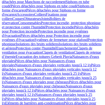
détachées pour Manchons de raccordement
Siphons en tube
coudé
Pièces détachées pour Siphons en tube coudé
Siphons en
forme d'escargot
Pièces détachées pour Siphons en forme
d'escargot
Accessoires
Colliers
Fixations pour
colliers
Coques
Obturateurs
Joints
Boîtiers de
réservation
Consommables
Protection incendie, protection phonique
et protection contre l'humidité
Protection incendie
Pièces détachées
pour Protection incendie
Protection incendie pour systèmes
d'évacuation
Pièces détachées pour Protection incendie pour
systèmes d'évacuation
Systèmes de fermeture pour plafond
Protection
phonique
Isolations des bruits solidiens
Isolations des bruits solidiens
et aériens
Protection contre l'humidité
Etanchements
Clapets de
ventilation pour évacuation
Clapets de ventilation
Clapets de retenue
d’énergie
Evacuation des toitures Geberit Pluvia
Naissances d'eaux
pluviales
Pièces détachées pour Naissances d'eaux
pluviales
Naissances d'eaux pluviales verticales jusqu'à 12 l/s
Pièces
détachées pour Naissances d'eaux pluviales verticales jusqu'à 12
l/s
Naissances d'eaux pluviales verticales jusqu'à 25 l/s
Pièces
détachées pour Naissances d'eaux pluviales verticales jusqu'à 25
l/s
Naissances d'eaux pluviales pour chéneaux
Pièces détachées pour
Naissances d'eaux pluviales pour chéneaux
Naissances d'eaux
pluviales jusqu'à 12 l/s
Pièces détachées pour Naissances d'eaux
pluviales jusqu'à 12 l/s
Naissances d'eaux pluviales jusqu'à 25
l/s
Pièces détachées pour Naissances d'eaux pluviales jusqu'à 25
l/s
Eléments de barrières anti-condensation
Pièces détachées pour