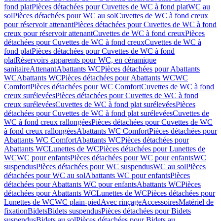
fond plat
Pièces détachées pour Cuvettes de WC à fond plat
WC au
sol
Pièces détachées pour WC au sol
Cuvettes de WC à fond creux
pour réservoir attenant
Pièces détachées pour Cuvettes de WC à fond
creux pour réservoir attenant
Cuvettes de WC à fond creux
Pièces
détachées pour Cuvettes de WC à fond creux
Cuvettes de WC à
fond plat
Pièces détachées pour Cuvettes de WC à fond
plat
Réservoirs apparents pour WC, en céramique
sanitaire
Attenant
Abattants WC
Pièces détachées pour Abattants
WC
Abattants WC
Pièces détachées pour Abattants WC
WC
Comfort
Pièces détachées pour WC Comfort
Cuvettes de WC à fond
creux surélevées
Pièces détachées pour Cuvettes de WC à fond
creux surélevées
Cuvettes de WC à fond plat surélevées
Pièces
détachées pour Cuvettes de WC à fond plat surélevées
Cuvettes de
WC à fond creux rallongées
Pièces détachées pour Cuvettes de WC
à fond creux rallongées
Abattants WC Comfort
Pièces détachées pour
Abattants WC Comfort
Abattants WC
Pièces détachées pour
Abattants WC
Lunettes de WC
Pièces détachées pour Lunettes de
WC
WC pour enfants
Pièces détachées pour WC pour enfants
WC
suspendus
Pièces détachées pour WC suspendus
WC au sol
Pièces
détachées pour WC au sol
Abattants WC pour enfants
Pièces
détachées pour Abattants WC pour enfants
Abattants WC
Pièces
détachées pour Abattants WC
Lunettes de WC
Pièces détachées pour
Lunettes de WC
WC plain-pied
Avec rinçage
Accessoires
Matériel de
fixation
Bidets
Bidets suspendus
Pièces détachées pour Bidets
suspendus
Bidets au sol
Pièces détachées pour Bidets au