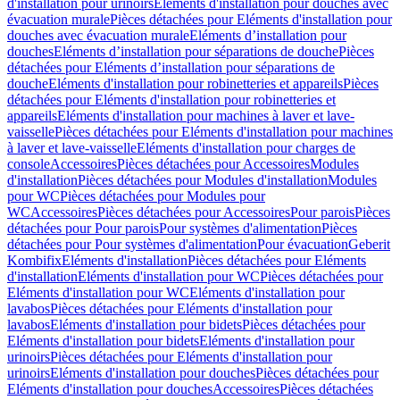
d'installation pour urinoirs
Eléments d'installation pour douches avec
évacuation murale
Pièces détachées pour Eléments d'installation pour
douches avec évacuation murale
Eléments d’installation pour
douches
Eléments d’installation pour séparations de douche
Pièces
détachées pour Eléments d’installation pour séparations de
douche
Eléments d'installation pour robinetteries et appareils
Pièces
détachées pour Eléments d'installation pour robinetteries et
appareils
Eléments d'installation pour machines à laver et lave-
vaisselle
Pièces détachées pour Eléments d'installation pour machines
à laver et lave-vaisselle
Eléments d'installation pour charges de
console
Accessoires
Pièces détachées pour Accessoires
Modules
d'installation
Pièces détachées pour Modules d'installation
Modules
pour WC
Pièces détachées pour Modules pour
WC
Accessoires
Pièces détachées pour Accessoires
Pour parois
Pièces
détachées pour Pour parois
Pour systèmes d'alimentation
Pièces
détachées pour Pour systèmes d'alimentation
Pour évacuation
Geberit
Kombifix
Eléments d'installation
Pièces détachées pour Eléments
d'installation
Eléments d'installation pour WC
Pièces détachées pour
Eléments d'installation pour WC
Eléments d'installation pour
lavabos
Pièces détachées pour Eléments d'installation pour
lavabos
Eléments d'installation pour bidets
Pièces détachées pour
Eléments d'installation pour bidets
Eléments d'installation pour
urinoirs
Pièces détachées pour Eléments d'installation pour
urinoirs
Eléments d'installation pour douches
Pièces détachées pour
Eléments d'installation pour douches
Accessoires
Pièces détachées