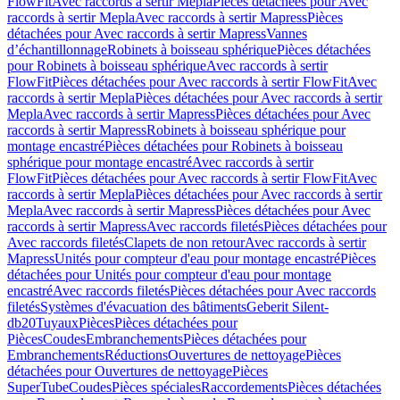
FlowFit
Avec raccords à sertir Mepla
Pièces détachées pour Avec
raccords à sertir Mepla
Avec raccords à sertir Mapress
Pièces
détachées pour Avec raccords à sertir Mapress
Vannes
d’échantillonnage
Robinets à boisseau sphérique
Pièces détachées
pour Robinets à boisseau sphérique
Avec raccords à sertir
FlowFit
Pièces détachées pour Avec raccords à sertir FlowFit
Avec
raccords à sertir Mepla
Pièces détachées pour Avec raccords à sertir
Mepla
Avec raccords à sertir Mapress
Pièces détachées pour Avec
raccords à sertir Mapress
Robinets à boisseau sphérique pour
montage encastré
Pièces détachées pour Robinets à boisseau
sphérique pour montage encastré
Avec raccords à sertir
FlowFit
Pièces détachées pour Avec raccords à sertir FlowFit
Avec
raccords à sertir Mepla
Pièces détachées pour Avec raccords à sertir
Mepla
Avec raccords à sertir Mapress
Pièces détachées pour Avec
raccords à sertir Mapress
Avec raccords filetés
Pièces détachées pour
Avec raccords filetés
Clapets de non retour
Avec raccords à sertir
Mapress
Unités pour compteur d'eau pour montage encastré
Pièces
détachées pour Unités pour compteur d'eau pour montage
encastré
Avec raccords filetés
Pièces détachées pour Avec raccords
filetés
Systèmes d'évacuation des bâtiments
Geberit Silent-
db20
Tuyaux
Pièces
Pièces détachées pour
Pièces
Coudes
Embranchements
Pièces détachées pour
Embranchements
Réductions
Ouvertures de nettoyage
Pièces
détachées pour Ouvertures de nettoyage
Pièces
SuperTube
Coudes
Pièces spéciales
Raccordements
Pièces détachées