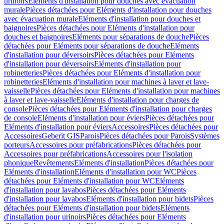
urinoirs
Eléments d'installation pour douches avec évacuation
murale
Pièces détachées pour Eléments d'installation pour douches
avec évacuation murale
Eléments d'installation pour douches et
baignoires
Pièces détachées pour Eléments d'installation pour
douches et baignoires
Eléments pour séparations de douche
Pièces
détachées pour Eléments pour séparations de douche
Eléments
d'installation pour déversoirs
Pièces détachées pour Eléments
d'installation pour déversoirs
Eléments d'installation pour
robinetteries
Pièces détachées pour Eléments d'installation pour
robinetteries
Eléments d'installation pour machines à laver et lave-
vaisselle
Pièces détachées pour Eléments d'installation pour machines
à laver et lave-vaisselle
Eléments d'installation pour charges de
console
Pièces détachées pour Eléments d'installation pour charges
de console
Eléments d'installation pour éviers
Pièces détachées pour
Eléments d'installation pour éviers
Accessoires
Pièces détachées pour
Accessoires
Geberit GIS
Parois
Pièces détachées pour Parois
Systèmes
porteurs
Accessoires pour préfabrications
Pièces détachées pour
Accessoires pour préfabrications
Accessoires pour l'isolation
phonique
Revêtements
Eléments d'installation
Pièces détachées pour
Eléments d'installation
Eléments d'installation pour WC
Pièces
détachées pour Eléments d'installation pour WC
Eléments
d'installation pour lavabos
Pièces détachées pour Eléments
d'installation pour lavabos
Eléments d'installation pour bidets
Pièces
détachées pour Eléments d'installation pour bidets
Eléments
d'installation pour urinoirs
Pièces détachées pour Eléments