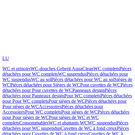
LU
WC et urinoirs
WC-douches Geberit AquaClean
WC complets
Pièces
détachées pour WC complets
WC suspendus
Pièces détachées pour
WC suspendus
WC au sol
Pièces détachées pour WC au sol
Sièges de
WC
Pièces détachées pour Sièges de WC
Pour cuvettes de WC
Pièces
détachées pour Pour cuvettes de WC
Panneaux design
Pièces
détachées pour Panneaux design
Pour WC complets
Pièces détachées
pour Pour WC complets
Pour sièges de WC
Pièces détachées pour
Pour sièges de WC
Accessoires
Pièces détachées pour
Accessoires
Pour WC complets
Pour sièges de WC
Pièces détachées
pour Pour sièges de WC
Pour sièges de WC et WC
complets
Consommables
WC et abattants WC
WC suspendus
Pièces
détachées pour WC suspendus
Cuvettes de WC à fond creux
Pièces
détachées pour Cuvettes de WC à fond creux
Cuvettes de WC à