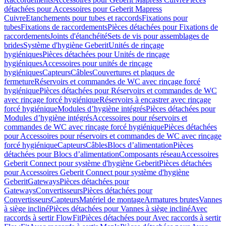
détachées pour Accessoires pour Geberit Mapress
Cuivre
Etanchements pour tubes et raccords
Fixations pour
tubes
Fixations de raccordements
Pièces détachées pour Fixations de
raccordements
Joints d'étanchéité
Sets de vis pour assemblages de
brides
Système d'hygiène Geberit
Unités de rinçage
hygiéniques
Pièces détachées pour Unités de rinçage
hygiéniques
Accessoires pour unités de rinçage
hygiéniques
Capteurs
Câbles
Couvertures et plaques de
fermeture
Réservoirs et commandes de WC avec rinçage forcé
hygiénique
Pièces détachées pour Réservoirs et commandes de WC
avec rinçage forcé hygiénique
Réservoirs à encastrer avec rinçage
forcé hygiénique
Modules d’hygiène intégrés
Pièces détachées pour
Modules d’hygiène intégrés
Accessoires pour réservoirs et
commandes de WC avec rinçage forcé hygiénique
Pièces détachées
pour Accessoires pour réservoirs et commandes de WC avec rinçage
forcé hygiénique
Capteurs
Câbles
Blocs d’alimentation
Pièces
détachées pour Blocs d’alimentation
Composants réseau
Accessoires
Geberit Connect pour système d'hygiène Geberit
Pièces détachées
pour Accessoires Geberit Connect pour système d'hygiène
Geberit
Gateways
Pièces détachées pour
Gateways
Convertisseurs
Pièces détachées pour
Convertisseurs
Capteurs
Matériel de montage
Armatures brutes
Vannes
à siège incliné
Pièces détachées pour Vannes à siège incliné
Avec
raccords à sertir FlowFit
Pièces détachées pour Avec raccords à sertir