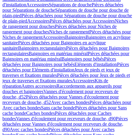
d'installation
Accessoires
Séparations de douche
Pièces détachées
pour Séparations de douche
Séparations de douche pour douche de
plain-pied
Pièces détachées pour Séparations de douche pour douche
de plain-pied
Accessoires
Pièces détachées pour Accessoires
Niches
de rangement pour douches
Pièces détachées pour Niches de
rangement pour douches
Niches de rangement
Pièces détachées pour
Niches de rangement
Accessoires
Baignoires
Baignoires en acrylique
sanitaire
Pièces détachées pour Baignoires en acrylique
sanitaire
Baignoires rectangulaires
Pièces détachées pour Baignoires
rectangulaires
Baignoires en matériau minéral
Pièces détachées pour
Baignoires en matériau minéral
Baignoires pour bébés
Pièces
détachées pour Baignoires pour bébés
Eléments d'installation
Pièces
détachées pour Eléments d'installation
Jeux de pieds et jeux de
traverses et fixations murales
Pièces détachées pour Jeux de pieds et
jeux de traverses et fixations murales
Accessoires
Kits de
réparation
Autres accessoires
Raccordements aux appareils pour
douches et baignoires
Vannes d'écoulement pour receveurs de
douche, d52
Pièces détachées pour Vannes d'écoulement pour
receveurs de douche, d52
Avec caches bondes
Pièces détachées pour
Avec caches bondes
Sans cache bonde
Pièces détachées pour Sans
cache bonde
Caches bondes
Pièces détachées pour Caches
bondes
Vannes d'écoulement pour receveurs de douche, d90
Pièces
détachées pour Vannes d'écoulement pour receveurs de douche,
d90
Avec caches bondes
Pièces détachées pour Avec caches
bondes
Sans cache bonde
Pièces détachées pour Sans cache