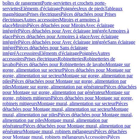
boîtes de rangement
Porte-serviettes et crochets porte-
serviettes
Eléments d'éclairage
Poignées
Jeux de pieds
Tableaux
magnétiques
Prises électriques
Pièces détachées pour Prises
électriques
Autres accessoires
Miroirs et armoires à
glace
Miroirs
Pièces détachées pour Miroirs
Avec éclairage
intégrée
Pièces détachées pour Avec éclairage intégrée
Armoires à
glace
Pièces détachées pour Armoires à glace
Avec éclairage
intégrée
Pièces détachées pour Avec éclairage intégrée
Sans éclairage
intégré
Pièces détachées pour Sans éclairage
intégré
Accessoires
Eléments d'éclairage
Poignées
Autres
accessoires
Prises électriques
Robinetteries
Robinetteries de
lavabo
Pièces détachées pour Robinetteries de lavabo
Montage sur
gorge, alimentation sur secteur
Pièces détachées pour Montage sur
gorge, alimentation sur secteur
Montage sur gorge, alimentation par
piles
Pièces détachées pour Montage sur gorge, alimentation par
piles
Montage sur gorge, alimentation par générateur
Pièces détachées
pour Montage sur gorge, alimentation par générateur
Montage sur
gorge, robinets mitigeurs
Pièces détachées pour Montage sur gorge,
robinets mitigeurs
Montage mural, alimentation sur secteur
Pièces
détachées pour Montage mural, alimentation sur secteur
Montage
mural, alimentation par piles
Pièces détachées pour Montage mural,
alimentation par piles
Montage mural, alimentation par
générateur
Pièces détachées pour Montage mural, alimentation par
générateur
Montage mural, robinets mélangeurs
Pièces détachées
pour Montage mural, robinets mélangeurs
Accessoires
Pièces