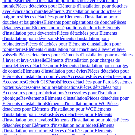
urinoirs
Eléments d'installation pour douches avec évacuation
murale
Pièces détachées pour Eléments d'installation pour douches
avec évacuation murale
Eléments d'installation pour douches et
baignoires
Pièces détachées pour Eléments d'installation pour
douches et baignoires
Eléments pour séparations de douche
Pièces
détachées pour Eléments pour séparations de douche
Eléments
d'installation pour déversoirs
Pièces détachées pour Eléments
d'installation pour déversoirs
Eléments d'installation pour
robinetteries
Pièces détachées pour Eléments d'installation pour
robinetteries
Eléments d'installation pour machines à laver et lave-
vaisselle
Pièces détachées pour Eléments d'installation pour machines
à laver et lave-vaisselle
Eléments d'installation pour charges de
console
Pièces détachées pour Eléments d'installation pour charges
de console
Eléments d'installation pour éviers
Pièces détachées pour
Eléments d'installation pour éviers
Accessoires
Pièces détachées pour
Accessoires
Geberit GIS
Parois
Pièces détachées pour Parois
Systèmes
porteurs
Accessoires pour préfabrications
Pièces détachées pour
Accessoires pour préfabrications
Accessoires pour l'isolation
phonique
Revêtements
Eléments d'installation
Pièces détachées pour
Eléments d'installation
Eléments d'installation pour WC
Pièces
détachées pour Eléments d'installation pour WC
Eléments
d'installation pour lavabos
Pièces détachées pour Eléments
d'installation pour lavabos
Eléments d'installation pour bidets
Pièces
détachées pour Eléments d'installation pour bidets
Eléments
d'installation pour urinoirs
Pièces détachées pour Eléments