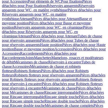
pour Accessoires
Pour eléments de WC
Pour fixations
Pièces
détachées pour Pour fixations
Réservoirs apparents
Réservoirs
apparents pour WC, en matière synthétique
Pièces détachées pour
Réservoirs apparents pour WC, en matière
synthétique
Attenant
Pièces détachées pour Attenant
Basse et
moyenne position
Pièces détachées pour Basse et moyenne
position
Réservoirs apparents pour WC, en céramique
Pièces
détachées pour Réservoirs apparents pour WC, en
céramique
Attenant
Pièces détachées pour Attenant
Tubes de chasse
pour réservoirs apparents
Pièces détachées pour Tubes de chasse
pour réservoirs apparents
Haute position
Pièces détachées pour Haute
position
Basse et moyenne position
Accessoires
Pièces détachées pour
Accessoires
Raccordements
Pièces détachées pour
Raccordements
Joints
Manchettes
Mamelons, rosaces et modérateurs
de débit
Mécanismes de chasse
Réservoirs à encastrer
Tubes de
chasse
Accessoires
Mécanismes de chasse et robinets
flotteurs
Robinets flotteurs
Pièces détachées pour Robinets
flotteurs
Robinets flotteurs pour réservoirs apparents
Pièces détachées
pour Robinets flotteurs pour réservoirs apparents
Robinets flotteurs
pour réservoirs à encastrer
Pièces détachées pour Robinets flotteurs
pour réservoirs à encastrer
Mécanismes de chasse
Pièces détachées
pour Mécanismes de chasse
Rinçage interrompable
Pièces détachées
pour Rinçage interrompable
Rinçage simple touche
Pièces détachées
pour Rinçage simple touche
Rinçage double touche
Pièces détachées
pour Rinçage double touche
Mécanismes de chasse complets
Pièces