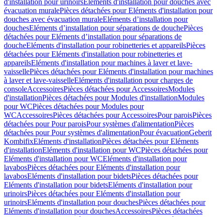
d'installation pour urinoirs
Eléments d'installation pour douches avec
évacuation murale
Pièces détachées pour Eléments d'installation pour
douches avec évacuation murale
Eléments d’installation pour
douches
Eléments d’installation pour séparations de douche
Pièces
détachées pour Eléments d’installation pour séparations de
douche
Eléments d'installation pour robinetteries et appareils
Pièces
détachées pour Eléments d'installation pour robinetteries et
appareils
Eléments d'installation pour machines à laver et lave-
vaisselle
Pièces détachées pour Eléments d'installation pour machines
à laver et lave-vaisselle
Eléments d'installation pour charges de
console
Accessoires
Pièces détachées pour Accessoires
Modules
d'installation
Pièces détachées pour Modules d'installation
Modules
pour WC
Pièces détachées pour Modules pour
WC
Accessoires
Pièces détachées pour Accessoires
Pour parois
Pièces
détachées pour Pour parois
Pour systèmes d'alimentation
Pièces
détachées pour Pour systèmes d'alimentation
Pour évacuation
Geberit
Kombifix
Eléments d'installation
Pièces détachées pour Eléments
d'installation
Eléments d'installation pour WC
Pièces détachées pour
Eléments d'installation pour WC
Eléments d'installation pour
lavabos
Pièces détachées pour Eléments d'installation pour
lavabos
Eléments d'installation pour bidets
Pièces détachées pour
Eléments d'installation pour bidets
Eléments d'installation pour
urinoirs
Pièces détachées pour Eléments d'installation pour
urinoirs
Eléments d'installation pour douches
Pièces détachées pour
Eléments d'installation pour douches
Accessoires
Pièces détachées