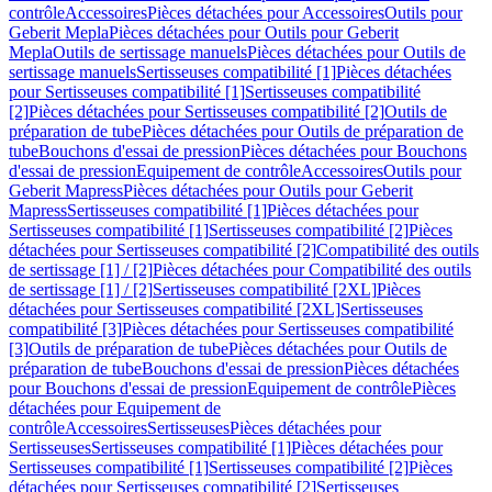
contrôle
Accessoires
Pièces détachées pour Accessoires
Outils pour
Geberit Mepla
Pièces détachées pour Outils pour Geberit
Mepla
Outils de sertissage manuels
Pièces détachées pour Outils de
sertissage manuels
Sertisseuses compatibilité [1]
Pièces détachées
pour Sertisseuses compatibilité [1]
Sertisseuses compatibilité
[2]
Pièces détachées pour Sertisseuses compatibilité [2]
Outils de
préparation de tube
Pièces détachées pour Outils de préparation de
tube
Bouchons d'essai de pression
Pièces détachées pour Bouchons
d'essai de pression
Equipement de contrôle
Accessoires
Outils pour
Geberit Mapress
Pièces détachées pour Outils pour Geberit
Mapress
Sertisseuses compatibilité [1]
Pièces détachées pour
Sertisseuses compatibilité [1]
Sertisseuses compatibilité [2]
Pièces
détachées pour Sertisseuses compatibilité [2]
Compatibilité des outils
de sertissage [1] / [2]
Pièces détachées pour Compatibilité des outils
de sertissage [1] / [2]
Sertisseuses compatibilité [2XL]
Pièces
détachées pour Sertisseuses compatibilité [2XL]
Sertisseuses
compatibilité [3]
Pièces détachées pour Sertisseuses compatibilité
[3]
Outils de préparation de tube
Pièces détachées pour Outils de
préparation de tube
Bouchons d'essai de pression
Pièces détachées
pour Bouchons d'essai de pression
Equipement de contrôle
Pièces
détachées pour Equipement de
contrôle
Accessoires
Sertisseuses
Pièces détachées pour
Sertisseuses
Sertisseuses compatibilité [1]
Pièces détachées pour
Sertisseuses compatibilité [1]
Sertisseuses compatibilité [2]
Pièces
détachées pour Sertisseuses compatibilité [2]
Sertisseuses