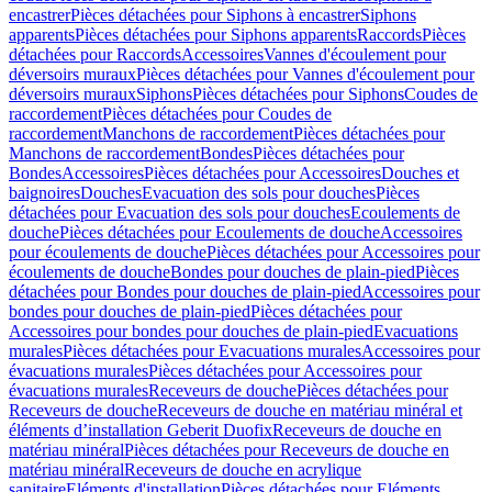
encastrer
Pièces détachées pour Siphons à encastrer
Siphons
apparents
Pièces détachées pour Siphons apparents
Raccords
Pièces
détachées pour Raccords
Accessoires
Vannes d'écoulement pour
déversoirs muraux
Pièces détachées pour Vannes d'écoulement pour
déversoirs muraux
Siphons
Pièces détachées pour Siphons
Coudes de
raccordement
Pièces détachées pour Coudes de
raccordement
Manchons de raccordement
Pièces détachées pour
Manchons de raccordement
Bondes
Pièces détachées pour
Bondes
Accessoires
Pièces détachées pour Accessoires
Douches et
baignoires
Douches
Evacuation des sols pour douches
Pièces
détachées pour Evacuation des sols pour douches
Ecoulements de
douche
Pièces détachées pour Ecoulements de douche
Accessoires
pour écoulements de douche
Pièces détachées pour Accessoires pour
écoulements de douche
Bondes pour douches de plain-pied
Pièces
détachées pour Bondes pour douches de plain-pied
Accessoires pour
bondes pour douches de plain-pied
Pièces détachées pour
Accessoires pour bondes pour douches de plain-pied
Evacuations
murales
Pièces détachées pour Evacuations murales
Accessoires pour
évacuations murales
Pièces détachées pour Accessoires pour
évacuations murales
Receveurs de douche
Pièces détachées pour
Receveurs de douche
Receveurs de douche en matériau minéral et
éléments d’installation Geberit Duofix
Receveurs de douche en
matériau minéral
Pièces détachées pour Receveurs de douche en
matériau minéral
Receveurs de douche en acrylique
sanitaire
Eléments d'installation
Pièces détachées pour Eléments