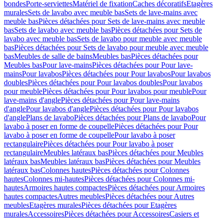
bondes
Porte-serviettes
Matériel de fixation
Caches décoratifs
Etagères
murales
Sets de lavabo avec meuble bas
Sets de lave-mains avec
meuble bas
Pièces détachées pour Sets de lave-mains avec meuble
bas
Sets de lavabo avec meuble bas
Pièces détachées pour Sets de
lavabo avec meuble bas
Sets de lavabo pour meuble avec meuble
bas
Pièces détachées pour Sets de lavabo pour meuble avec meuble
bas
Meubles de salle de bains
Meubles bas
Pièces détachées pour
Meubles bas
Pour lave-mains
Pièces détachées pour Pour lave-
mains
Pour lavabos
Pièces détachées pour Pour lavabos
Pour lavabos
doubles
Pièces détachées pour Pour lavabos doubles
Pour lavabos
pour meuble
Pièces détachées pour Pour lavabos pour meuble
Pour
lave-mains d'angle
Pièces détachées pour Pour lave-mains
d'angle
Pour lavabos d'angle
Pièces détachées pour Pour lavabos
d'angle
Plans de lavabo
Pièces détachées pour Plans de lavabo
Pour
lavabo à poser en forme de coupelle
Pièces détachées pour Pour
lavabo à poser en forme de coupelle
Pour lavabo à poser
rectangulaire
Pièces détachées pour Pour lavabo à poser
rectangulaire
Meubles latéraux bas
Pièces détachées pour Meubles
latéraux bas
Meubles latéraux bas
Pièces détachées pour Meubles
latéraux bas
Colonnes hautes
Pièces détachées pour Colonnes
hautes
Colonnes mi-hautes
Pièces détachées pour Colonnes mi-
hautes
Armoires hautes compactes
Pièces détachées pour Armoires
hautes compactes
Autres meubles
Pièces détachées pour Autres
meubles
Etagères murales
Pièces détachées pour Etagères
murales
Accessoires
Pièces détachées pour Accessoires
Casiers et