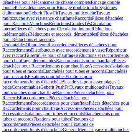
détachées pour Mécanismes de chasse complets
Rinçage double
touche
Pièces détachées pour Rinçage double touche
Systèmes
d'alimentation
Geberit FlowFit
Tuyaux multicouche
Tuyaux
multicouche avec résistance chauffante
Raccords
Pièces détachées
pour Raccords
Manchons
Réductions
Coudes
Tés
Circulation
interne
Pièces détachées pour Circulation interne
Réductions
indémontables
Réductions et raccords, démontables
Pièces détachées
pour Réductions et raccords,
démontables
Obturateurs
Raccordements
Pièces détachées pour
Raccordements
Distributeurs avec raccordement à visser
Répartiteur
avec raccord à sertir
Tés pour chauffage
Réductions et raccordements
pour chauffage, démontables
Raccordements pour chauffage
Pièces
détachées pour Raccordements pour chauffage
Accessoires
Isolations
pour tubes et raccords
Etanchéités pour tubes et raccords
Etanchéités
pour raccords
Fixations pour tubes
Fixations pour
raccordements
Joints d'étanchéité
Sets de vis pour assemblages à
bride
Consommables
Geberit PushFit
Tuyaux multicouches
Tuyaux
multicouches pour chauffage
Raccords
Pièces détachées pour
Raccords
Raccordements
Pièces détachées pour
Raccordements
Raccordements pour chauffage
Pièces détachées pour
Raccordements pour chauffage
Accessoires
Pièces détachées pour
Accessoires
Isolations pour tubes et raccords
Etanchements pour
tubes et raccords
Fixations pour tubes
Fixations de
raccordements
Pièces détachées pour Fixations de
raccordements
Joints d'étanchéité
Geberit Mepla
Tuyaux multicouches