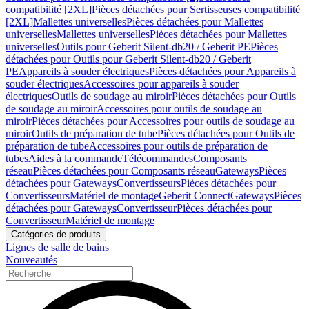
compatibilité [2XL]
Pièces détachées pour Sertisseuses compatibilité
[2XL]
Mallettes universelles
Pièces détachées pour Mallettes
universelles
Mallettes universelles
Pièces détachées pour Mallettes
universelles
Outils pour Geberit Silent-db20 / Geberit PE
Pièces
détachées pour Outils pour Geberit Silent-db20 / Geberit
PE
Appareils à souder électriques
Pièces détachées pour Appareils à
souder électriques
Accessoires pour appareils à souder
électriques
Outils de soudage au miroir
Pièces détachées pour Outils
de soudage au miroir
Accessoires pour outils de soudage au
miroir
Pièces détachées pour Accessoires pour outils de soudage au
miroir
Outils de préparation de tube
Pièces détachées pour Outils de
préparation de tube
Accessoires pour outils de préparation de
tubes
Aides à la commande
Télécommandes
Composants
réseau
Pièces détachées pour Composants réseau
Gateways
Pièces
détachées pour Gateways
Convertisseurs
Pièces détachées pour
Convertisseurs
Matériel de montage
Geberit Connect
Gateways
Pièces
détachées pour Gateways
Convertisseur
Pièces détachées pour
Convertisseur
Matériel de montage
Catégories de produits
Lignes de salle de bains
Nouveautés