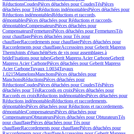
Réductions
Coudes
Pièces détachées pour Coudes
Tés
Pièces
détachées pour Tés
Réductions indémontables
Pièces détachées pour
Réductions indémontables
Réductions et raccords,
démontables
Pièces détachées pour Réductions et raccords,
démontables
Compensateurs
Pièces détachées pour
Compensateurs
Fermetures
Pièces détachées pour Fermetures
Tés
pour chauffage
Pièces détachées pour Tés pour
chauffage
Raccordements pour chauffage
Pièces détachées pour
Raccordements pour chauffage
Accessoires pour Geberit Mapress
Therm
Joints d'étanchéité
Sets de vis pour assemblages à
bride
Fixations pour tubes
Geberit Mapress Acier Carbone
Geberit
Mapress Acier Carbone
Pièces détachées pour Geberit Mapress
Acier Carbone
Tuyaux 1.0034
Tuyaux
1.0215
Mamelons
Manchons
Pièces détachées pour
Manchons
Réductions
Pièces détachées pour
Réductions
Coudes
Pièces détachées pour Coudes
Tés
Pièces
détachées pour Tés
Raccords en croix
Pièces détachées pour
Raccords en croix
Réductions indémontables
Pièces détachées pour
Réductions indémontables
Réductions et raccordements,
démontables
Pièces détachées pour Réductions et raccordements,
démontables
Compensateurs
Pièces détachées pour
Compensateurs
Obturateurs
Pièces détachées pour Obturateurs
Tés
pour chauffage
Pièces détachées pour Tés pour
chauffage
Raccordements pour chauffage
Pièces détachées pour
Raccordements pour chauffage
Accessoires pour Geberit Mapress