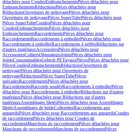
détachées pour Coudes
Embranchements
Pièces détachées pour
Embranchements
Réductions
Pièces détachées pour
Réductions
Ouvertures de nettoyage
Pièces détachées pour
Ouvertures de nettoyage
Pièces SuperTube
Pièces détachées pour
Pièces SuperTube
Coudes
Pièces détachées pour
Coudes
Embranchements
Pièces détachées pour
Embranchements
Raccordements
Pièces détachées pour
Raccordements
Raccordements à emboîter
Pièces détachées pour
Raccordements à emboîter
Raccordements à griffes
Réductions sur
d'autres matériaux
Accessoires
Pièces détachées pour
Accessoires
Colliers
Obturateurs
Joints
Pièces détachées pour
Joints
Consommables
Geberit PE
Tuyaux
Pièces
Pièces détachées pour
Pièces
Coudes
Embranchements
Réductions
Ouvertures de
nettoyage
Pièces détachées pour Ouvertures de
nettoyage
Réductions
Pièces SuperTube
Pièces
spéciales
Raccordements
Pièces détachées pour
Raccordements
Raccords soudés
Raccordements à emboîter
Pièces
détachées pour Raccordements à emboîter
Réductions sur d'autres
matériaux
Pièces détachées pour Réductions sur d'autres
matériaux
Assemblages filetés
Pièces détachées pour Assemblages
filetés
Assemblages de bride
Collerettes
Raccordements aux
appareils
Pièces détachées pour Raccordements aux appareils
Coudes
de raccordement
Pièces détachées pour Coudes de
raccordement
Manchons de raccordement
Pièces détachées pour
Manchons de raccordement
Manchons de raccordement
Pièces