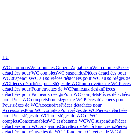
LU
WC et urinoirs
WC-douches Geberit AquaClean
WC complets
Pièces
détachées pour WC complets
WC suspendus
Pièces détachées pour
WC suspendus
WC au sol
Pièces détachées pour WC au sol
Sièges de
WC
Pièces détachées pour Sièges de WC
Pour cuvettes de WC
Pièces
détachées pour Pour cuvettes de WC
Panneaux design
Pièces
détachées pour Panneaux design
Pour WC complets
Pièces détachées
pour Pour WC complets
Pour sièges de WC
Pièces détachées pour
Pour sièges de WC
Accessoires
Pièces détachées pour
Accessoires
Pour WC complets
Pour sièges de WC
Pièces détachées
pour Pour sièges de WC
Pour sièges de WC et WC
complets
Consommables
WC et abattants WC
WC suspendus
Pièces
détachées pour WC suspendus
Cuvettes de WC à fond creux
Pièces
détachées pour Cuvettes de WC à fond creux
Cuvettes de WC à