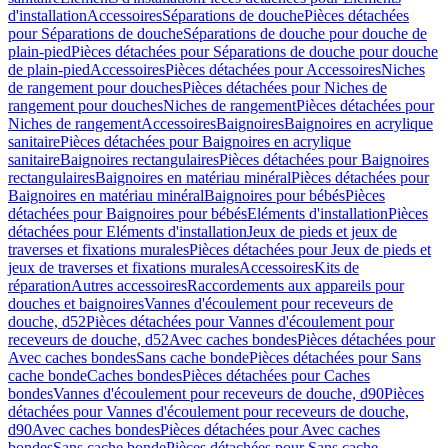
d'installation
Accessoires
Séparations de douche
Pièces détachées
pour Séparations de douche
Séparations de douche pour douche de
plain-pied
Pièces détachées pour Séparations de douche pour douche
de plain-pied
Accessoires
Pièces détachées pour Accessoires
Niches
de rangement pour douches
Pièces détachées pour Niches de
rangement pour douches
Niches de rangement
Pièces détachées pour
Niches de rangement
Accessoires
Baignoires
Baignoires en acrylique
sanitaire
Pièces détachées pour Baignoires en acrylique
sanitaire
Baignoires rectangulaires
Pièces détachées pour Baignoires
rectangulaires
Baignoires en matériau minéral
Pièces détachées pour
Baignoires en matériau minéral
Baignoires pour bébés
Pièces
détachées pour Baignoires pour bébés
Eléments d'installation
Pièces
détachées pour Eléments d'installation
Jeux de pieds et jeux de
traverses et fixations murales
Pièces détachées pour Jeux de pieds et
jeux de traverses et fixations murales
Accessoires
Kits de
réparation
Autres accessoires
Raccordements aux appareils pour
douches et baignoires
Vannes d'écoulement pour receveurs de
douche, d52
Pièces détachées pour Vannes d'écoulement pour
receveurs de douche, d52
Avec caches bondes
Pièces détachées pour
Avec caches bondes
Sans cache bonde
Pièces détachées pour Sans
cache bonde
Caches bondes
Pièces détachées pour Caches
bondes
Vannes d'écoulement pour receveurs de douche, d90
Pièces
détachées pour Vannes d'écoulement pour receveurs de douche,
d90
Avec caches bondes
Pièces détachées pour Avec caches
bondes
Sans cache bonde
Pièces détachées pour Sans cache