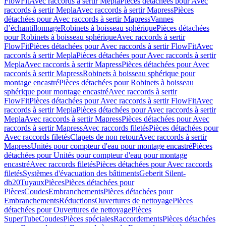
FlowFit
Avec raccords à sertir Mepla
Pièces détachées pour Avec
raccords à sertir Mepla
Avec raccords à sertir Mapress
Pièces
détachées pour Avec raccords à sertir Mapress
Vannes
d’échantillonnage
Robinets à boisseau sphérique
Pièces détachées
pour Robinets à boisseau sphérique
Avec raccords à sertir
FlowFit
Pièces détachées pour Avec raccords à sertir FlowFit
Avec
raccords à sertir Mepla
Pièces détachées pour Avec raccords à sertir
Mepla
Avec raccords à sertir Mapress
Pièces détachées pour Avec
raccords à sertir Mapress
Robinets à boisseau sphérique pour
montage encastré
Pièces détachées pour Robinets à boisseau
sphérique pour montage encastré
Avec raccords à sertir
FlowFit
Pièces détachées pour Avec raccords à sertir FlowFit
Avec
raccords à sertir Mepla
Pièces détachées pour Avec raccords à sertir
Mepla
Avec raccords à sertir Mapress
Pièces détachées pour Avec
raccords à sertir Mapress
Avec raccords filetés
Pièces détachées pour
Avec raccords filetés
Clapets de non retour
Avec raccords à sertir
Mapress
Unités pour compteur d'eau pour montage encastré
Pièces
détachées pour Unités pour compteur d'eau pour montage
encastré
Avec raccords filetés
Pièces détachées pour Avec raccords
filetés
Systèmes d'évacuation des bâtiments
Geberit Silent-
db20
Tuyaux
Pièces
Pièces détachées pour
Pièces
Coudes
Embranchements
Pièces détachées pour
Embranchements
Réductions
Ouvertures de nettoyage
Pièces
détachées pour Ouvertures de nettoyage
Pièces
SuperTube
Coudes
Pièces spéciales
Raccordements
Pièces détachées