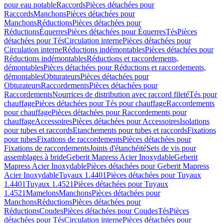
pour eau potable
Raccords
Pièces détachées pour
Raccords
Manchons
Pièces détachées pour
Manchons
Réductions
Pièces détachées pour
Réductions
Équerres
Pièces détachées pour Équerres
Tés
Pièces
détachées pour Tés
Circulation interne
Pièces détachées pour
Circulation interne
Réductions indémontables
Pièces détachées pour
Réductions indémontables
Réductions et raccordements,
démontables
Pièces détachées pour Réductions et raccordements,
démontables
Obturateurs
Pièces détachées pour
Obturateurs
Raccordements
Pièces détachées pour
Raccordements
Nourrices de distribution avec raccord fileté
Tés pour
chauffage
Pièces détachées pour Tés pour chauffage
Raccordements
pour chauffage
Pièces détachées pour Raccordements pour
chauffage
Accessoires
Pièces détachées pour Accessoires
Isolations
pour tubes et raccords
Etanchements pour tubes et raccords
Fixations
pour tubes
Fixations de raccordements
Pièces détachées pour
Fixations de raccordements
Joints d'étanchéité
Sets de vis pour
assemblages à bride
Geberit Mapress Acier Inoxydable
Geberit
Mapress Acier Inoxydable
Pièces détachées pour Geberit Mapress
Acier Inoxydable
Tuyaux 1.4401
Pièces détachées pour Tuyaux
1.4401
Tuyaux 1.4521
Pièces détachées pour Tuyaux
1.4521
Mamelons
Manchons
Pièces détachées pour
Manchons
Réductions
Pièces détachées pour
Réductions
Coudes
Pièces détachées pour Coudes
Tés
Pièces
détachées pour Tés
Circulation interne
Pièces détachées pour