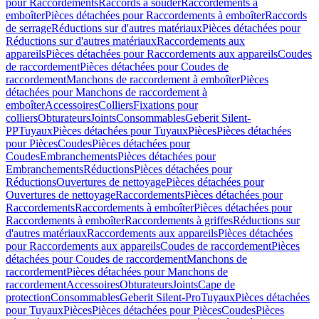
pour Raccordements
Raccords à souder
Raccordements à
emboîter
Pièces détachées pour Raccordements à emboîter
Raccords
de serrage
Réductions sur d'autres matériaux
Pièces détachées pour
Réductions sur d'autres matériaux
Raccordements aux
appareils
Pièces détachées pour Raccordements aux appareils
Coudes
de raccordement
Pièces détachées pour Coudes de
raccordement
Manchons de raccordement à emboîter
Pièces
détachées pour Manchons de raccordement à
emboîter
Accessoires
Colliers
Fixations pour
colliers
Obturateurs
Joints
Consommables
Geberit Silent-
PP
Tuyaux
Pièces détachées pour Tuyaux
Pièces
Pièces détachées
pour Pièces
Coudes
Pièces détachées pour
Coudes
Embranchements
Pièces détachées pour
Embranchements
Réductions
Pièces détachées pour
Réductions
Ouvertures de nettoyage
Pièces détachées pour
Ouvertures de nettoyage
Raccordements
Pièces détachées pour
Raccordements
Raccordements à emboîter
Pièces détachées pour
Raccordements à emboîter
Raccordements à griffes
Réductions sur
d'autres matériaux
Raccordements aux appareils
Pièces détachées
pour Raccordements aux appareils
Coudes de raccordement
Pièces
détachées pour Coudes de raccordement
Manchons de
raccordement
Pièces détachées pour Manchons de
raccordement
Accessoires
Obturateurs
Joints
Cape de
protection
Consommables
Geberit Silent-Pro
Tuyaux
Pièces détachées
pour Tuyaux
Pièces
Pièces détachées pour Pièces
Coudes
Pièces