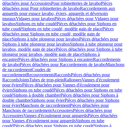
détachées pour Accessoires
Pour robinetteries de lavabo
Pièces
détachées pour Pour robinetteries de lavabo
Raccordements aux
appareils pour espace lavabo, éviers, appareils et déversoirs
muraux
Vidages pour lavabos
Pièces détachées pour Vidages pour
lavabos
Siphons en tube coudé
Pièces détachées pour Siphons en
tube coudé
Siphons en tube coudé, modèle gain de place
Pièces
détachées pour Siphons en tube coudé, modèle gain de
place
Siphons à tube plongeur pour lavabos
Pièces détachées pour
Siphons à tube plongeur pour lavabos
Siphons à tube plongeur pour
lavabos, modèle gain de place
Pièces détachées pour Siphons à tube
plongeur pour lavabos, modèle gain de place
Siphons à
encastrer
Pièces détachées pour Siphons à encastrer
Raccordements
de lavabo
Pièces détachées pour Raccordements de lavabo
Manchons
de raccordement
Coudes de
raccordement
Recouvrements
Raccords
Pièces détachées pour
Raccords
Joints
Tubes de trop-plein
Rallonges
Vannes d'écoulement
pour éviers
Pièces détachées pour Vannes d'écoulement pour
éviers
Siphons en tube coudé
Pièces détachées pour Siphons en tube
coudé
Siphons à double chambre
Pièces détachées pour Siphons à
double chambre
Siphons pour évier
Pièces détachées pour Siphons
pour évier
Manchons de raccordement
Pièces détachées pour
Manchons de raccordement
Accessoires
Pièces détachées pour
Accessoires
Vannes d'écoulement pour appareils
Pièces détachées
pour Vannes d'écoulement pour appareils
Siphons en tube
coudé
Pièces détachées pour Siphons en tube coudé
Siphons à