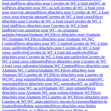
fond plat
Pièces détachées pour Cuvettes de WC à fond plat
WC au
sol
Pièces détachées pour WC au sol
Cuvettes de WC à fond creux
pour réservoir attenant
Pièces détachées pour Cuvettes de WC à fond
creux pour réservoir attenant
Cuvettes de WC à fond creux
Pièces
détachées pour Cuvettes de WC à fond creux
Cuvettes de WC à
fond plat
Pièces détachées pour Cuvettes de WC à fond
plat
Réservoirs apparents pour WC, en céramique
sanitaire
Attenant
Abattants WC
Pièces détachées pour Abattants
WC
Abattants WC
Pièces détachées pour Abattants WC
WC
Comfort
Pièces détachées pour WC Comfort
Cuvettes de WC à fond
creux surélevées
Pièces détachées pour Cuvettes de WC à fond
creux surélevées
Cuvettes de WC à fond plat surélevées
Pièces
détachées pour Cuvettes de WC à fond plat surélevées
Cuvettes de
WC à fond creux rallongées
Pièces détachées pour Cuvettes de WC
à fond creux rallongées
Abattants WC Comfort
Pièces détachées pour
Abattants WC Comfort
Abattants WC
Pièces détachées pour
Abattants WC
Lunettes de WC
Pièces détachées pour Lunettes de
WC
WC pour enfants
Pièces détachées pour WC pour enfants
WC
suspendus
Pièces détachées pour WC suspendus
WC au sol
Pièces
détachées pour WC au sol
Abattants WC pour enfants
Pièces
détachées pour Abattants WC pour enfants
Abattants WC
Pièces
détachées pour Abattants WC
Lunettes de WC
Pièces détachées pour
Lunettes de WC
WC plain-pied
Avec rinçage
Accessoires
Matériel de
fixation
Bidets
Bidets suspendus
Pièces détachées pour Bidets
suspendus
Bidets au sol
Pièces détachées pour Bidets au