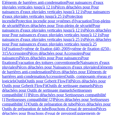
Eléments de barrières anti-condensation
Pour naissances d'eaux
pluviales verticales jusqu'à 12 l/s
Pièces détachées pour Pour
naissances d'eaux pluviales verticales jusqu'à 12 l/s
Pour naissances
d'eaux pluviales verticales jusqu'à 25 l/s
Protection
incendie
Protection incendie pour systèmes d'évacuation
Trop-pleins
de sécurité
Pièces détachées pour Trop-pleins de sécurité
Pour
naissances d'eaux pluviales verticales jusqu'à 12 l/s
Pièces détachées
pour Pour naissances d'eaux pluviales verticales jusqu'à 12 l/s
Pour
naissances d'eaux pluviales verticales jusqu'à 25 l/s
Pièces détachées
pour Pour naissances d'eaux pluviales verticales jusqu'à 25
l/s
Fixations
Système de fixation d40–200
Système de fixation d250–
315
Accessoires
Pièces détachées pour Accessoires
Pour
naissances
Pièces détachées pour Pour naissances
Pour
fixations
Evacuation des toitures conventionnelle
Naissances d'eaux
pluviales
Pièces détachées pour Naissances d'eaux pluviales
Eléments
de barrières anti-condensation
Pièces détachées pour Eléments de
barrières anti-condensation
Accessoires
Outils, composants réseau et
logiciels
Outils
Outils pour Geberit FlowFit
Pièces détachées pour
Outils pour Geberit FlowFit
Outils de sertissage manuels
Pièces
détachées pour Outils de sertissage manuels
Sertisseuses
compatibilité [1]
Pièces détachées pour Sertisseuses compatibilité
[1]
Sertisseuses compatibilité [2]
Pièces détachées pour Sertisseuses
compatibilité [2]
Outils de préparation de tube
Pièces détachées pour
Outils de préparation de tube
Bouchons d'essai de pression
Pièces
détachées pour Bouchons d'essai de pression
Equipements de