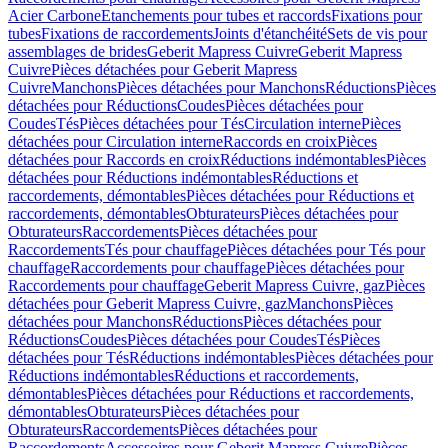
Acier Carbone
Etanchements pour tubes et raccords
Fixations pour
tubes
Fixations de raccordements
Joints d'étanchéité
Sets de vis pour
assemblages de brides
Geberit Mapress Cuivre
Geberit Mapress
Cuivre
Pièces détachées pour Geberit Mapress
Cuivre
Manchons
Pièces détachées pour Manchons
Réductions
Pièces
détachées pour Réductions
Coudes
Pièces détachées pour
Coudes
Tés
Pièces détachées pour Tés
Circulation interne
Pièces
détachées pour Circulation interne
Raccords en croix
Pièces
détachées pour Raccords en croix
Réductions indémontables
Pièces
détachées pour Réductions indémontables
Réductions et
raccordements, démontables
Pièces détachées pour Réductions et
raccordements, démontables
Obturateurs
Pièces détachées pour
Obturateurs
Raccordements
Pièces détachées pour
Raccordements
Tés pour chauffage
Pièces détachées pour Tés pour
chauffage
Raccordements pour chauffage
Pièces détachées pour
Raccordements pour chauffage
Geberit Mapress Cuivre, gaz
Pièces
détachées pour Geberit Mapress Cuivre, gaz
Manchons
Pièces
détachées pour Manchons
Réductions
Pièces détachées pour
Réductions
Coudes
Pièces détachées pour Coudes
Tés
Pièces
détachées pour Tés
Réductions indémontables
Pièces détachées pour
Réductions indémontables
Réductions et raccordements,
démontables
Pièces détachées pour Réductions et raccordements,
démontables
Obturateurs
Pièces détachées pour
Obturateurs
Raccordements
Pièces détachées pour
Raccordements
Accessoires pour Geberit Mapress Cuivre
Pièces