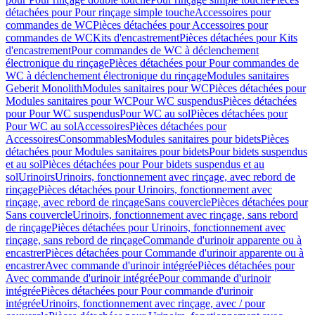
détachées pour Pour rinçage simple touche
Accessoires pour
commandes de WC
Pièces détachées pour Accessoires pour
commandes de WC
Kits d'encastrement
Pièces détachées pour Kits
d'encastrement
Pour commandes de WC à déclenchement
électronique du rinçage
Pièces détachées pour Pour commandes de
WC à déclenchement électronique du rinçage
Modules sanitaires
Geberit Monolith
Modules sanitaires pour WC
Pièces détachées pour
Modules sanitaires pour WC
Pour WC suspendus
Pièces détachées
pour Pour WC suspendus
Pour WC au sol
Pièces détachées pour
Pour WC au sol
Accessoires
Pièces détachées pour
Accessoires
Consommables
Modules sanitaires pour bidets
Pièces
détachées pour Modules sanitaires pour bidets
Pour bidets suspendus
et au sol
Pièces détachées pour Pour bidets suspendus et au
sol
Urinoirs
Urinoirs, fonctionnement avec rinçage, avec rebord de
rinçage
Pièces détachées pour Urinoirs, fonctionnement avec
rinçage, avec rebord de rinçage
Sans couvercle
Pièces détachées pour
Sans couvercle
Urinoirs, fonctionnement avec rinçage, sans rebord
de rinçage
Pièces détachées pour Urinoirs, fonctionnement avec
rinçage, sans rebord de rinçage
Commande d'urinoir apparente ou à
encastrer
Pièces détachées pour Commande d'urinoir apparente ou à
encastrer
Avec commande d'urinoir intégrée
Pièces détachées pour
Avec commande d'urinoir intégrée
Pour commande d'urinoir
intégrée
Pièces détachées pour Pour commande d'urinoir
intégrée
Urinoirs, fonctionnement avec rinçage, avec / pour