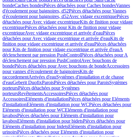
bonde
Caches bondes
Pièces détachées pour Caches bondes
Vannes
d'écoulement pour baignoires, d52
Pièces détachées pour Vannes
d'écoulement pour baignoires, d52
Avec vidage excentrique
Pièces
détachées pour Avec vidage excentrique
Kits de finition pour vidage
excentrique
Pièces détachées pour Kits de finition pour vidage
excentrique
Avec vidage excentrique et arrivée d'eau
Pièces
détachées pour Avec vidage excentrique et arrivée d'eau
Kits de
finition pour vidage excentrique et arrivée d'eau
Pièces détachées
pour Kits de finition pour vidage excentrique et arrivée d'eau
A
déclenchement par pression PushControl
Pièces détachées pour A
déclenchement par pression PushControl
Avec bouchons de
bonde
Pièces détachées pour Avec bouchons de bonde
Accessoires
pour vannes d'écoulement de baignoires
Kits de
raccordement
Arrivées d'eau
Systèmes d'installation et de chasse
d'eau
Geberit Duofix
Parois
Pièces détachées pour Parois
Systèmes
porteurs
Pièces détachées pour Systèmes
porteurs
Revêtements
Accessoires
Pièces détachées pour
Accessoires
Eléments d'installation
Pièces détachées pour Eléments
d'installation
Eléments d'installation pour WC
Pièces détachées pour
Eléments d'installation pour WC
Eléments d'installation pour
lavabos
Pièces détachées pour Eléments d'installation pour
lavabos
Eléments d'installation pour bidets
Pièces détachées pour
Eléments d'installation pour bidets
Eléments d'installation pour
urinoirs
Pièces détachées pour Eléments d'installation pour