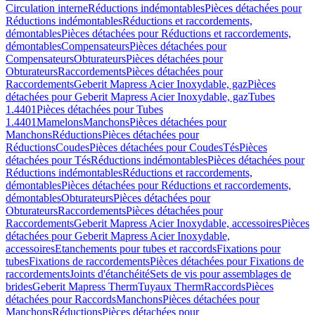
Circulation interne
Réductions indémontables
Pièces détachées pour
Réductions indémontables
Réductions et raccordements,
démontables
Pièces détachées pour Réductions et raccordements,
démontables
Compensateurs
Pièces détachées pour
Compensateurs
Obturateurs
Pièces détachées pour
Obturateurs
Raccordements
Pièces détachées pour
Raccordements
Geberit Mapress Acier Inoxydable, gaz
Pièces
détachées pour Geberit Mapress Acier Inoxydable, gaz
Tubes
1.4401
Pièces détachées pour Tubes
1.4401
Mamelons
Manchons
Pièces détachées pour
Manchons
Réductions
Pièces détachées pour
Réductions
Coudes
Pièces détachées pour Coudes
Tés
Pièces
détachées pour Tés
Réductions indémontables
Pièces détachées pour
Réductions indémontables
Réductions et raccordements,
démontables
Pièces détachées pour Réductions et raccordements,
démontables
Obturateurs
Pièces détachées pour
Obturateurs
Raccordements
Pièces détachées pour
Raccordements
Geberit Mapress Acier Inoxydable, accessoires
Pièces
détachées pour Geberit Mapress Acier Inoxydable,
accessoires
Etanchements pour tubes et raccords
Fixations pour
tubes
Fixations de raccordements
Pièces détachées pour Fixations de
raccordements
Joints d'étanchéité
Sets de vis pour assemblages de
brides
Geberit Mapress Therm
Tuyaux Therm
Raccords
Pièces
détachées pour Raccords
Manchons
Pièces détachées pour
Manchons
Réductions
Pièces détachées pour