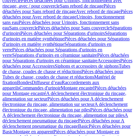
couvercle
Pièces détachées pour Urinoirs, fonctionnement avec
rinçage, avec / pour couvercle
Sans rebord de rinçage
Pièces
détachées pour Sans rebord de rinçage
Avec rebord de rinçage
Pièces
détachées pour Avec rebord de rinçage
Urinoirs, fonctionnement
sans eau
Pièces détachées pour Urinoirs, fonctionnement sans
eau
Sans couvercle
Pièces détachées pour Sans couvercle
Séparations
d'urinoirs
Pièces détachées pour Séparations d'urinoirs
Séparations
d'urinoirs en matière synthétique
Pièces détachées pour Séparations
d'urinoirs en matière synthétique
Séparations d'urinoirs en
verre
Pièces détachées pour Séparations d'urinoirs en
verre
Séparations d'urinoirs en céramique sanitaire
Pièces détachées
pour Séparations d'urinoirs en céramique sanitaire
Accessoires
Pièces
détachées pour Accessoires
Siphons et accessoires de siphons
Tubes
de chasse, coudes de chasse et réductions
Pièces détachées pour
Tubes de chasse, coudes de chasse et réductions
Matériel de
fixation
Bondes
Diffuseur d’eau
Raccordements aux
appareils
Commandes d'urinoir
Montage encastré
Pièces détachées
pour Montage encastré
A déclenchement électronique du rinçage,
alimentation sur secteur
Pièces détachées pour A déclenchement
électronique du rinçage, alimentation sur secteur
A déclenchement
électronique du rinçage, alimentation par piles
Pièces détachées pour
A déclenchement électronique du rinçage, alimentation par piles
A
déclenchement pneumatique du rinçage
Pièces détachées pour A
déclenchement pneumatique du rinçage
Basic
Pièces détachées pour
Basic
Montage en apparent
Pièces détachées pour Montage en