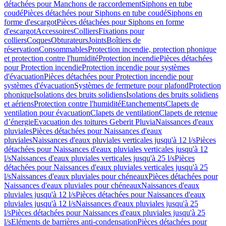
détachées pour Manchons de raccordement
Siphons en tube
coudé
Pièces détachées pour Siphons en tube coudé
Siphons en
forme d'escargot
Pièces détachées pour Siphons en forme
d'escargot
Accessoires
Colliers
Fixations pour
colliers
Coques
Obturateurs
Joints
Boîtiers de
réservation
Consommables
Protection incendie, protection phonique
et protection contre l'humidité
Protection incendie
Pièces détachées
pour Protection incendie
Protection incendie pour systèmes
d'évacuation
Pièces détachées pour Protection incendie pour
systèmes d'évacuation
Systèmes de fermeture pour plafond
Protection
phonique
Isolations des bruits solidiens
Isolations des bruits solidiens
et aériens
Protection contre l'humidité
Etanchements
Clapets de
ventilation pour évacuation
Clapets de ventilation
Clapets de retenue
d’énergie
Evacuation des toitures Geberit Pluvia
Naissances d'eaux
pluviales
Pièces détachées pour Naissances d'eaux
pluviales
Naissances d'eaux pluviales verticales jusqu'à 12 l/s
Pièces
détachées pour Naissances d'eaux pluviales verticales jusqu'à 12
l/s
Naissances d'eaux pluviales verticales jusqu'à 25 l/s
Pièces
détachées pour Naissances d'eaux pluviales verticales jusqu'à 25
l/s
Naissances d'eaux pluviales pour chéneaux
Pièces détachées pour
Naissances d'eaux pluviales pour chéneaux
Naissances d'eaux
pluviales jusqu'à 12 l/s
Pièces détachées pour Naissances d'eaux
pluviales jusqu'à 12 l/s
Naissances d'eaux pluviales jusqu'à 25
l/s
Pièces détachées pour Naissances d'eaux pluviales jusqu'à 25
l/s
Eléments de barrières anti-condensation
Pièces détachées pour