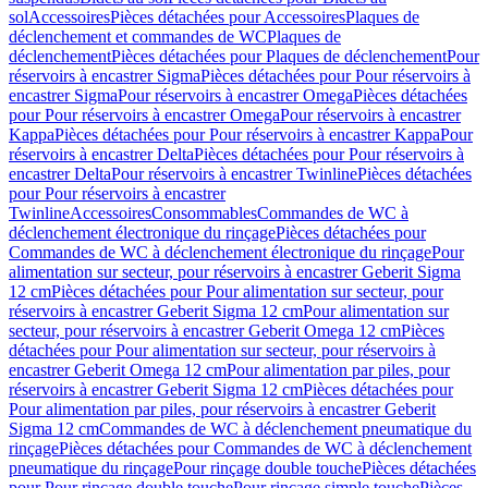
sol
Accessoires
Pièces détachées pour Accessoires
Plaques de
déclenchement et commandes de WC
Plaques de
déclenchement
Pièces détachées pour Plaques de déclenchement
Pour
réservoirs à encastrer Sigma
Pièces détachées pour Pour réservoirs à
encastrer Sigma
Pour réservoirs à encastrer Omega
Pièces détachées
pour Pour réservoirs à encastrer Omega
Pour réservoirs à encastrer
Kappa
Pièces détachées pour Pour réservoirs à encastrer Kappa
Pour
réservoirs à encastrer Delta
Pièces détachées pour Pour réservoirs à
encastrer Delta
Pour réservoirs à encastrer Twinline
Pièces détachées
pour Pour réservoirs à encastrer
Twinline
Accessoires
Consommables
Commandes de WC à
déclenchement électronique du rinçage
Pièces détachées pour
Commandes de WC à déclenchement électronique du rinçage
Pour
alimentation sur secteur, pour réservoirs à encastrer Geberit Sigma
12 cm
Pièces détachées pour Pour alimentation sur secteur, pour
réservoirs à encastrer Geberit Sigma 12 cm
Pour alimentation sur
secteur, pour réservoirs à encastrer Geberit Omega 12 cm
Pièces
détachées pour Pour alimentation sur secteur, pour réservoirs à
encastrer Geberit Omega 12 cm
Pour alimentation par piles, pour
réservoirs à encastrer Geberit Sigma 12 cm
Pièces détachées pour
Pour alimentation par piles, pour réservoirs à encastrer Geberit
Sigma 12 cm
Commandes de WC à déclenchement pneumatique du
rinçage
Pièces détachées pour Commandes de WC à déclenchement
pneumatique du rinçage
Pour rinçage double touche
Pièces détachées
pour Pour rinçage double touche
Pour rinçage simple touche
Pièces