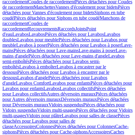
raccordement
Coudes de raccordement
Pièces détachées pour Coudes
de raccordement
Manchettes
Vannes d'écoulement pour bidets
Pièces
détachées pour Vannes d'écoulement pour bidets
Siphons en tube
coudé
Pièces détachées pour Siphons en tube coudé
Manchons de
raccordement
Coudes de
raccordement
Recouvrements
Raccords
Joints
Point
d'eau
Lavabos
Lavabos
Pièces détachées pour Lavabos
Lavabos
doubles
Lavabos pour meuble
Pièces détachées pour Lavabos pour
meuble
Lavabos à poser
Pièces détachées pour Lavabos à poser
Lave-
mains
Pièces détachées pour Lave-mains
Lave-mains à poser
Lave-
mains d'angle
Pièces détachées pour Lave-mains d'angle
Lavabos
semi-emboîtés
Pièces détachées pour Lavabos semi-
emboîtés
Lavabos à emboîter
Lavabos à encastrer par le
dessous
Pièces détachées pour Lavabos à encastrer par le
dessous
Lavabos d'angle
Pièces détachées pour Lavabos
d'angle
Lavabos Comfort
Lavabos pour enfants
Pièces détachées pour
Lavabos pour enfants
Lavabos
Lavabos collectifs
Pièces détachées
pour Lavabos collectifs
Autres déversoirs muraux
Pièces détachées
pour Autres déversoirs muraux
Déversoirs muraux
Pièces détachées
pour Déversoirs muraux
Vidoirs suspendus
Pièces détachées pour
Vidoirs suspendus
Vidoirs multi-usages
Pièces détachées pour Vidoirs
multi-usages
Vidoirs pour plâtre
Lavabos pour salles de classe
Pièces
détachées pour Lavabos pour salles de
classe
Accessoires
Colonnes
Pièces détachées pour Colonnes
Cache-
siphons
Pièces détachées pour Cache-siphons
Accessoires
Caches