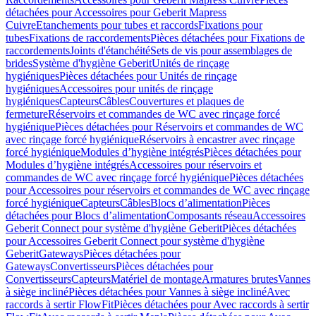
détachées pour Accessoires pour Geberit Mapress
Cuivre
Etanchements pour tubes et raccords
Fixations pour
tubes
Fixations de raccordements
Pièces détachées pour Fixations de
raccordements
Joints d'étanchéité
Sets de vis pour assemblages de
brides
Système d'hygiène Geberit
Unités de rinçage
hygiéniques
Pièces détachées pour Unités de rinçage
hygiéniques
Accessoires pour unités de rinçage
hygiéniques
Capteurs
Câbles
Couvertures et plaques de
fermeture
Réservoirs et commandes de WC avec rinçage forcé
hygiénique
Pièces détachées pour Réservoirs et commandes de WC
avec rinçage forcé hygiénique
Réservoirs à encastrer avec rinçage
forcé hygiénique
Modules d’hygiène intégrés
Pièces détachées pour
Modules d’hygiène intégrés
Accessoires pour réservoirs et
commandes de WC avec rinçage forcé hygiénique
Pièces détachées
pour Accessoires pour réservoirs et commandes de WC avec rinçage
forcé hygiénique
Capteurs
Câbles
Blocs d’alimentation
Pièces
détachées pour Blocs d’alimentation
Composants réseau
Accessoires
Geberit Connect pour système d'hygiène Geberit
Pièces détachées
pour Accessoires Geberit Connect pour système d'hygiène
Geberit
Gateways
Pièces détachées pour
Gateways
Convertisseurs
Pièces détachées pour
Convertisseurs
Capteurs
Matériel de montage
Armatures brutes
Vannes
à siège incliné
Pièces détachées pour Vannes à siège incliné
Avec
raccords à sertir FlowFit
Pièces détachées pour Avec raccords à sertir