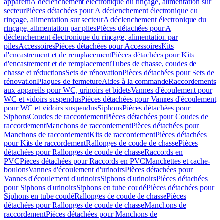
apparent
A déclenchement électronique du rinçage, alimentation sur
secteur
Pièces détachées pour A déclenchement électronique du
rinçage, alimentation sur secteur
A déclenchement électronique du
rinçage, alimentation par piles
Pièces détachées pour A
déclenchement électronique du rinçage, alimentation par
piles
Accessoires
Pièces détachées pour Accessoires
Kits
d'encastrement et de remplacement
Pièces détachées pour Kits
d'encastrement et de remplacement
Tubes de chasse, coudes de
chasse et réductions
Sets de rénovation
Pièces détachées pour Sets de
rénovation
Plaques de fermeture
Aides à la commande
Raccordements
aux appareils pour WC, urinoirs et bidets
Vannes d'écoulement pour
WC et vidoirs suspendus
Pièces détachées pour Vannes d'écoulement
pour WC et vidoirs suspendus
Siphons
Pièces détachées pour
Siphons
Coudes de raccordement
Pièces détachées pour Coudes de
raccordement
Manchons de raccordement
Pièces détachées pour
Manchons de raccordement
Kits de raccordement
Pièces détachées
pour Kits de raccordement
Rallonges de coude de chasse
Pièces
détachées pour Rallonges de coude de chasse
Raccords en
PVC
Pièces détachées pour Raccords en PVC
Manchettes et cache-
boulons
Vannes d'écoulement d'urinoirs
Pièces détachées pour
Vannes d'écoulement d'urinoirs
Siphons d'urinoirs
Pièces détachées
pour Siphons d'urinoirs
Siphons en tube coudé
Pièces détachées pour
Siphons en tube coudé
Rallonges de coude de chasse
Pièces
détachées pour Rallonges de coude de chasse
Manchons de
raccordement
Pièces détachées pour Manchons de