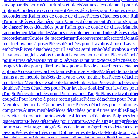
aux appareils pour WC, urinoirs et bidets
Vannes d'écoulement pour W
Siphons
Coudes de raccordement
Pièces détachées pour Coudes de ra
raccordement
Rallonges de coude de chasse
Pièces détachées pour Ral
d'urinoirs
Pièces détachées pour Vannes d'écoulement d'urinoirs
Siphon
de chasse
Pièces détachées pour Rallonges de coude de chasse
Mancho
raccordement
Manchettes
Vannes d'écoulement pour bidets
Pièces déta
raccordement
Coudes de raccordement
Recouvrements
Raccords
Joints
meuble
Lavabos à poser
Pièces détachées pour Lavabos à poser
Lave-m
emboîtés
Pièces détachées pour Lavabos semi-emboîtés
Lavabos à emb
Lavabos d'angle
Lavabos Comfort
Lavabos pour enfants
Pièces détach
pour Autres déversoirs muraux
Déversoirs muraux
Pièces détachées p
usages
Vidoirs pour plâtre
Lavabos pour salles de classe
Pièces détaché
siphons
Accessoires
Caches bondes
Porte-serviettes
Matériel de fixation
mains avec meuble bas
Sets de lavabo avec meuble bas
Pièces détaché
meuble bas
Meubles de salle de bains
Meubles bas
Pièces détachées po
doubles
Pièces détachées pour Pour lavabos doubles
Pour lavabos pou
d'angle
Pièces détachées pour Pour lavabos d'angle
Plans de lavabo
Piè
coupelle
Pour lavabo à poser rectangulaire
Pièces détachées pour Pour 
Meubles latéraux bas
Colonnes hautes
Pièces détachées pour Colonnes
compactes
Autres meubles
Pièces détachées pour Autres meubles
Etagè
serviettes et crochets porte-serviettes
Eléments d'éclairage
Poignées
Jeu
glace
Miroirs
Pièces détachées pour Miroirs
Avec éclairage intégrée
Pièc
pour Avec éclairage intégrée
Sans éclairage intégré
Pièces détachées po
lavabo
Pièces détachées pour Robinetteries de lavabo
Montage sur gorg
détachées pour Montage sur gorge, alimentation par piles
Montage sur 