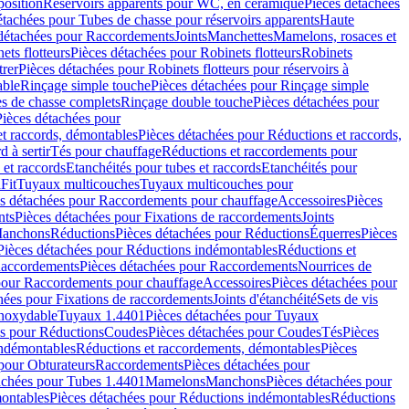
position
Réservoirs apparents pour WC, en céramique
Pièces détachées
étachées pour Tubes de chasse pour réservoirs apparents
Haute
détachées pour Raccordements
Joints
Manchettes
Mamelons, rosaces et
ets flotteurs
Pièces détachées pour Robinets flotteurs
Robinets
trer
Pièces détachées pour Robinets flotteurs pour réservoirs à
able
Rinçage simple touche
Pièces détachées pour Rinçage simple
s de chasse complets
Rinçage double touche
Pièces détachées pour
Pièces détachées pour
t raccords, démontables
Pièces détachées pour Réductions et raccords,
d à sertir
Tés pour chauffage
Réductions et raccordements pour
 et raccords
Etanchéités pour tubes et raccords
Etanchéités pour
Fit
Tuyaux multicouches
Tuyaux multicouches pour
s détachées pour Raccordements pour chauffage
Accessoires
Pièces
nts
Pièces détachées pour Fixations de raccordements
Joints
Manchons
Réductions
Pièces détachées pour Réductions
Équerres
Pièces
Pièces détachées pour Réductions indémontables
Réductions et
accordements
Pièces détachées pour Raccordements
Nourrices de
pour Raccordements pour chauffage
Accessoires
Pièces détachées pour
hées pour Fixations de raccordements
Joints d'étanchéité
Sets de vis
Inoxydable
Tuyaux 1.4401
Pièces détachées pour Tuyaux
es pour Réductions
Coudes
Pièces détachées pour Coudes
Tés
Pièces
indémontables
Réductions et raccordements, démontables
Pièces
pour Obturateurs
Raccordements
Pièces détachées pour
achées pour Tubes 1.4401
Mamelons
Manchons
Pièces détachées pour
ontables
Pièces détachées pour Réductions indémontables
Réductions