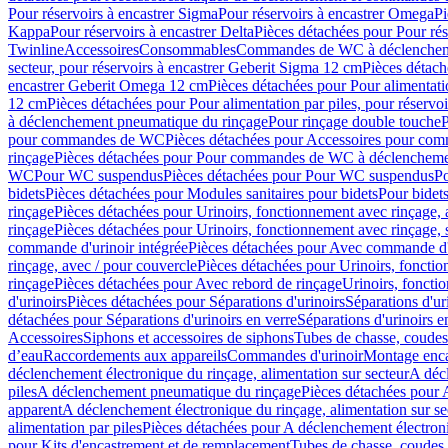
Pour réservoirs à encastrer Sigma
Pour réservoirs à encastrer Omega
Pi
Kappa
Pour réservoirs à encastrer Delta
Pièces détachées pour Pour rés
Twinline
Accessoires
Consommables
Commandes de WC à déclenchemen
secteur, pour réservoirs à encastrer Geberit Sigma 12 cm
Pièces détach
encastrer Geberit Omega 12 cm
Pièces détachées pour Pour alimentati
12 cm
Pièces détachées pour Pour alimentation par piles, pour réservo
à déclenchement pneumatique du rinçage
Pour rinçage double touche
P
pour commandes de WC
Pièces détachées pour Accessoires pour c
rinçage
Pièces détachées pour Pour commandes de WC à déclenchemen
WC
Pour WC suspendus
Pièces détachées pour Pour WC suspendus
P
bidets
Pièces détachées pour Modules sanitaires pour bidets
Pour bidets
rinçage
Pièces détachées pour Urinoirs, fonctionnement avec rinçage, 
rinçage
Pièces détachées pour Urinoirs, fonctionnement avec rinçage, 
commande d'urinoir intégrée
Pièces détachées pour Avec commande d'u
rinçage, avec / pour couvercle
Pièces détachées pour Urinoirs, fonctio
rinçage
Pièces détachées pour Avec rebord de rinçage
Urinoirs, foncti
d'urinoirs
Pièces détachées pour Séparations d'urinoirs
Séparations d'ur
détachées pour Séparations d'urinoirs en verre
Séparations d'urinoirs e
Accessoires
Siphons et accessoires de siphons
Tubes de chasse, coudes
d’eau
Raccordements aux appareils
Commandes d'urinoir
Montage enca
déclenchement électronique du rinçage, alimentation sur secteur
A décl
piles
A déclenchement pneumatique du rinçage
Pièces détachées pour
apparent
A déclenchement électronique du rinçage, alimentation sur se
alimentation par piles
Pièces détachées pour A déclenchement électroni
pour Kits d'encastrement et de remplacement
Tubes de chasse, coudes 