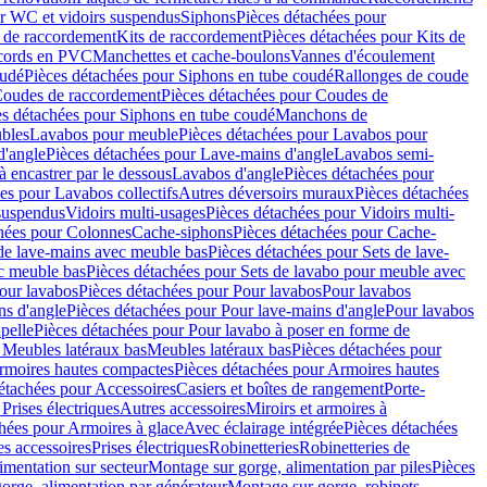
r WC et vidoirs suspendus
Siphons
Pièces détachées pour
 de raccordement
Kits de raccordement
Pièces détachées pour Kits de
ccords en PVC
Manchettes et cache-boulons
Vannes d'écoulement
oudé
Pièces détachées pour Siphons en tube coudé
Rallonges de coude
oudes de raccordement
Pièces détachées pour Coudes de
es détachées pour Siphons en tube coudé
Manchons de
bles
Lavabos pour meuble
Pièces détachées pour Lavabos pour
d'angle
Pièces détachées pour Lave-mains d'angle
Lavabos semi-
 encastrer par le dessous
Lavabos d'angle
Pièces détachées pour
es pour Lavabos collectifs
Autres déversoirs muraux
Pièces détachées
 suspendus
Vidoirs multi-usages
Pièces détachées pour Vidoirs multi-
hées pour Colonnes
Cache-siphons
Pièces détachées pour Cache-
de lave-mains avec meuble bas
Pièces détachées pour Sets de lave-
c meuble bas
Pièces détachées pour Sets de lavabo pour meuble avec
our lavabos
Pièces détachées pour Pour lavabos
Pour lavabos
ns d'angle
Pièces détachées pour Pour lave-mains d'angle
Pour lavabos
pelle
Pièces détachées pour Pour lavabo à poser en forme de
 Meubles latéraux bas
Meubles latéraux bas
Pièces détachées pour
rmoires hautes compactes
Pièces détachées pour Armoires hautes
étachées pour Accessoires
Casiers et boîtes de rangement
Porte-
Prises électriques
Autres accessoires
Miroirs et armoires à
hées pour Armoires à glace
Avec éclairage intégrée
Pièces détachées
es accessoires
Prises électriques
Robinetteries
Robinetteries de
imentation sur secteur
Montage sur gorge, alimentation par piles
Pièces
orge, alimentation par générateur
Montage sur gorge, robinets