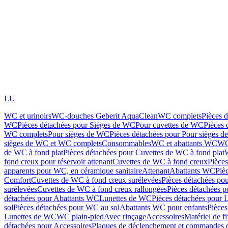
LU
WC et urinoirs
WC-douches Geberit AquaClean
WC complets
Pièces 
WC
Pièces détachées pour Sièges de WC
Pour cuvettes de WC
Pièces 
WC complets
Pour sièges de WC
Pièces détachées pour Pour sièges 
sièges de WC et WC complets
Consommables
WC et abattants WC
WC
de WC à fond plat
Pièces détachées pour Cuvettes de WC à fond plat
fond creux pour réservoir attenant
Cuvettes de WC à fond creux
Pièce
apparents pour WC, en céramique sanitaire
Attenant
Abattants WC
Piè
Comfort
Cuvettes de WC à fond creux surélevées
Pièces détachées po
surélevées
Cuvettes de WC à fond creux rallongées
Pièces détachées p
détachées pour Abattants WC
Lunettes de WC
Pièces détachées pour 
sol
Pièces détachées pour WC au sol
Abattants WC pour enfants
Pièces
Lunettes de WC
WC plain-pied
Avec rinçage
Accessoires
Matériel de f
détachées pour Accessoires
Plaques de déclenchement et commandes