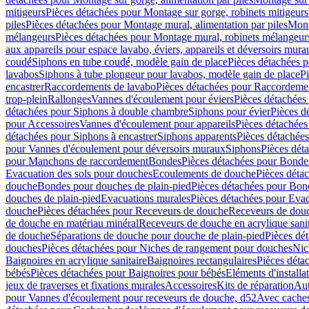
mitigeurs
Pièces détachées pour Montage sur gorge, robinets mitigeurs
piles
Pièces détachées pour Montage mural, alimentation par piles
Mont
mélangeurs
Pièces détachées pour Montage mural, robinets mélangeur
aux appareils pour espace lavabo, éviers, appareils et déversoirs mura
coudé
Siphons en tube coudé, modèle gain de place
Pièces détachées p
lavabos
Siphons à tube plongeur pour lavabos, modèle gain de place
P
encastrer
Raccordements de lavabo
Pièces détachées pour Raccordeme
trop-plein
Rallonges
Vannes d'écoulement pour éviers
Pièces détachées
détachées pour Siphons à double chambre
Siphons pour évier
Pièces d
pour Accessoires
Vannes d'écoulement pour appareils
Pièces détachées
détachées pour Siphons à encastrer
Siphons apparents
Pièces détachée
pour Vannes d'écoulement pour déversoirs muraux
Siphons
Pièces dét
pour Manchons de raccordement
Bondes
Pièces détachées pour Bonde
Evacuation des sols pour douches
Ecoulements de douche
Pièces déta
douche
Bondes pour douches de plain-pied
Pièces détachées pour Bon
douches de plain-pied
Evacuations murales
Pièces détachées pour Eva
douche
Pièces détachées pour Receveurs de douche
Receveurs de douch
de douche en matériau minéral
Receveurs de douche en acrylique sanit
de douche
Séparations de douche pour douche de plain-pied
Pièces dé
douches
Pièces détachées pour Niches de rangement pour douches
Nic
Baignoires en acrylique sanitaire
Baignoires rectangulaires
Pièces déta
bébés
Pièces détachées pour Baignoires pour bébés
Eléments d'installa
jeux de traverses et fixations murales
Accessoires
Kits de réparation
Aut
pour Vannes d'écoulement pour receveurs de douche, d52
Avec cache