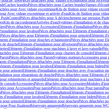
e douche, d90
Pièces détachées pour Vannes d'écoulement pour receveu
nde
Caches bondes
Pièces détachées pour Caches bondes
Vannes d'écoul
achées pour Avec vidage excentrique
Kits de finition pour vidage excen
pour Avec vidage excentrique et arrivée d'eau
Kits de finition pour vida
n PushControl
Pièces détachées pour A déclenchement par pression Pus
res
Kits de raccordement
Arrivées d'eau
Systèmes d'installation et de chas
ires
Pièces détachées pour Accessoires
Eléments d'installation
Pièces dét
'installation pour lavabos
Pièces détachées pour Eléments d'installation
s
Pièces détachées pour Eléments d'installation pour urinoirs
Eléments d'i
ments d'installation pour douches et baignoires
Pièces détachées pour Elé
ns de douche
Eléments d'installation pour déversoirs
Pièces détachées pou
teries
Eléments d'installation pour machines à laver et lave-vaisselle
Pièc
tachées pour Eléments d'installation pour charges de console
Eléments d'
Parois
Pièces détachées pour Parois
Systèmes porteurs
Accessoires pour p
nts d'installation
Pièces détachées pour Eléments d'installation
Eléments
éments d'installation pour lavabos
Eléments d'installation pour bidets
Piè
n pour urinoirs
Eléments d'installation pour douches avec évacuation m
tallation pour séparations de douche
Pièces détachées pour Eléments d’i
pour robinetteries et appareils
Eléments d'installation pour machines à lav
 de console
Accessoires
Pièces détachées pour Accessoires
Modules d'inst
hées pour Accessoires
Pour parois
Pièces détachées pour Pour parois
Pou
n
Pièces détachées pour Eléments d'installation
Eléments d'installation 
s d'installation pour lavabos
Eléments d'installation pour bidets
Pièces d
n pour urinoirs
Eléments d'installation pour douches
Pièces détachées po
 pour Pour fixations
Réservoirs apparents
Réservoirs apparents pour WC,