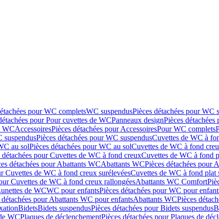
détachées pour WC complets
WC suspendus
Pièces détachées pour WC 
détachées pour Pour cuvettes de WC
Panneaux design
Pièces détachées
de WC
Accessoires
Pièces détachées pour Accessoires
Pour WC complets
 suspendus
Pièces détachées pour WC suspendus
Cuvettes de WC à fo
WC au sol
Pièces détachées pour WC au sol
Cuvettes de WC à fond creux
s détachées pour Cuvettes de WC à fond creux
Cuvettes de WC à fond p
ces détachées pour Abattants WC
Abattants WC
Pièces détachées pour 
ur Cuvettes de WC à fond creux surélevées
Cuvettes de WC à fond plat 
our Cuvettes de WC à fond creux rallongées
Abattants WC Comfort
Piè
Lunettes de WC
WC pour enfants
Pièces détachées pour WC pour enfant
 détachées pour Abattants WC pour enfants
Abattants WC
Pièces détac
ixation
Bidets
Bidets suspendus
Pièces détachées pour Bidets suspendus
B
 de WC
Plaques de déclenchement
Pièces détachées pour Plaques de dé