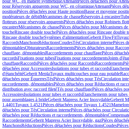
pour WC, en matière synthétique
Attenant
Pièces détachées pour Atten
pour Réservoirs apparents pour WC, en céramique
Attenant
Pièces dét
position
Pièces détachées pour Haute position
Basse et moyenne positi
modérateurs de débit
Mécanismes de chasse
Réservoirs à encastrer
Tube
flotteurs pour réservoirs apparents
Pièces détachées pour Robinets flott
encastrer
Mécanismes de chasse
Pièces détachées pour Mécanismes de
touche
Rinçage double touche
Pièces détachées pour Rinçage double 
Rinçage double touche
Systèmes d'alimentation
Geberit FlowFit
Tuyaux
Raccords
Manchons
Réductions
Coudes
Tés
Circulation interne
Pièces d
démontables
Obturateurs
Raccordements
Pièces détachées pour Racco
chauffage, démontables
Raccordements pour chauffage
Pièces détaché
raccords
Fixations pour tubes
Fixations pour raccordements
Joints d'éta
chauffage
Raccords
Pièces détachées pour Raccords
Raccordements
Piè
détachées pour Accessoires
Isolations pour tubes et raccords
Etanchemen
d'étanchéité
Geberit Mepla
Tuyaux multicouches pour eau potable
Racc
détachées pour Équerres
Tés
Pièces détachées pour Tés
Circulation int
raccordements, démontables
Pièces détachées pour Réductions et rac
distribution avec raccord fileté
Tés pour chauffage
Pièces détachées po
Accessoires
Isolations pour tubes et raccords
Etanchements pour tubes 
pour assemblages à bride
Geberit Mapress Acier Inoxydable
Geberit M
1.4401
Tuyaux 1.4521
Pièces détachées pour Tuyaux 1.4521
Mamelon
détachées pour Tés
Circulation interne
Pièces détachées pour Circulati
détachées pour Réductions et raccordements, démontables
Compensat
Raccordements
Geberit Mapress Acier Inoxydable, gaz
Pièces détaché
Manchons
Réductions
Pièces détachées pour Réductions
Coudes
Pièces