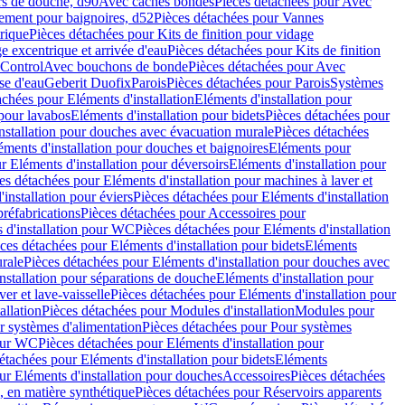
rs de douche, d90
Avec caches bondes
Pièces détachées pour Avec
ement pour baignoires, d52
Pièces détachées pour Vannes
trique
Pièces détachées pour Kits de finition pour vidage
ge excentrique et arrivée d'eau
Pièces détachées pour Kits de finition
hControl
Avec bouchons de bonde
Pièces détachées pour Avec
se d'eau
Geberit Duofix
Parois
Pièces détachées pour Parois
Systèmes
achées pour Eléments d'installation
Eléments d'installation pour
 pour lavabos
Eléments d'installation pour bidets
Pièces détachées pour
nstallation pour douches avec évacuation murale
Pièces détachées
ments d'installation pour douches et baignoires
Eléments pour
r Eléments d'installation pour déversoirs
Eléments d'installation pour
es détachées pour Eléments d'installation pour machines à laver et
installation pour éviers
Pièces détachées pour Eléments d'installation
réfabrications
Pièces détachées pour Accessoires pour
 d'installation pour WC
Pièces détachées pour Eléments d'installation
ces détachées pour Eléments d'installation pour bidets
Eléments
urale
Pièces détachées pour Eléments d'installation pour douches avec
nstallation pour séparations de douche
Eléments d'installation pour
er et lave-vaisselle
Pièces détachées pour Eléments d'installation pour
allation
Pièces détachées pour Modules d'installation
Modules pour
r systèmes d'alimentation
Pièces détachées pour Pour systèmes
pour WC
Pièces détachées pour Eléments d'installation pour
étachées pour Eléments d'installation pour bidets
Eléments
ur Eléments d'installation pour douches
Accessoires
Pièces détachées
 en matière synthétique
Pièces détachées pour Réservoirs apparents