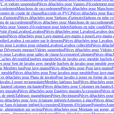
C et vidoirs suspendus
Pièces détachées pour Vannes d'écoulement pou
ccordement
Manchons de raccordement
Pièces détachées pour Manchons
longes de coude de chasse
Raccords en PVC
Pièces détachées pour Ra
s d'urinoirs
Pièces détachées pour Siphons d'urinoirs
Siphons en tube c
ns de raccordement
Pièces détachées pour Manchons de raccordement
C
chées pour Vannes d'écoulement pour bidets
Siphons en tube coudé
Pièc
Point d'eau
Lavabos
Lavabos
Pièces détachées pour Lavabos
Lavabos dou
ains
Pièces détachées pour Lave-mains
Lave-mains à poser
Lave-mains 
oîter
Lavabos à encastrer par le dessous
Pièces détachées pour Lavabos à
ées pour Lavabos pour enfants
Lavabos
Lavabos collectifs
Pièces détaché
our Déversoirs muraux
Vidoirs suspendus
Pièces détachées pour Vidoirs
es pour Lavabos pour salles de classe
Accessoires
Colonnes
Pièces détac
Caches décoratifs
Etagères murales
Sets de lavabo avec meuble bas
Sets 
es pour Sets de lavabo avec meuble bas
Sets de lavabo pour meuble ave
ur Meubles bas
Pour lave-mains
Pièces détachées pour Pour lave-mains
P
r meuble
Pièces détachées pour Pour lavabos pour meuble
Pour lave-mai
ces détachées pour Plans de lavabo
Pour lavabo à poser en forme de cou
lavabo à poser rectangulaire
Meubles latéraux bas
Pièces détachées pour
 hautes
Colonnes mi-hautes
Pièces détachées pour Colonnes mi-hautes
A
res murales
Pièces détachées pour Etagères murales
Accessoires
Pièces d
x de pieds
Tableaux magnétiques
Prises électriques
Pièces détachées pour 
es détachées pour Avec éclairage intégrée
Armoires à glace
Pièces détac
ur Sans éclairage intégré
Accessoires
Eléments d'éclairage
Poignées
Autr
e, alimentation sur secteur
Pièces détachées pour Montage sur gorge, al
gorge, alimentation par générateur
Pièces détachées pour Montage sur g