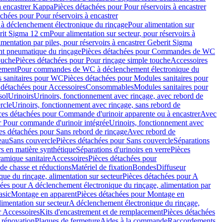
à encastrer Kappa
Pièces détachées pour Pour réservoirs à encastrer
chées pour Pour réservoirs à encastrer
 déclenchement électronique du rinçage
Pour alimentation sur
erit Sigma 12 cm
Pour alimentation sur secteur, pour réservoirs à
imentation par piles, pour réservoirs à encastrer Geberit Sigma
 pneumatique du rinçage
Pièces détachées pour Commandes de WC
ouche
Pièces détachées pour Pour rinçage simple touche
Accessoires
rement
Pour commandes de WC à déclenchement électronique du
 sanitaires pour WC
Pièces détachées pour Modules sanitaires pour
 détachées pour Accessoires
Consommables
Modules sanitaires pour
sol
Urinoirs
Urinoirs, fonctionnement avec rinçage, avec rebord de
rcle
Urinoirs, fonctionnement avec rinçage, sans rebord de
ces détachées pour Commande d'urinoir apparente ou à encastrer
Avec
r Pour commande d'urinoir intégrée
Urinoirs, fonctionnement avec
es détachées pour Sans rebord de rinçage
Avec rebord de
eau
Sans couvercle
Pièces détachées pour Sans couvercle
Séparations
rs en matière synthétique
Séparations d'urinoirs en verre
Pièces
ramique sanitaire
Accessoires
Pièces détachées pour
de chasse et réductions
Matériel de fixation
Bondes
Diffuseur
ue du rinçage, alimentation sur secteur
Pièces détachées pour A
ées pour A déclenchement électronique du rinçage, alimentation par
asic
Montage en apparent
Pièces détachées pour Montage en
imentation sur secteur
A déclenchement électronique du rinçage,
r Accessoires
Kits d'encastrement et de remplacement
Pièces détachées
 rénovation
Plaques de fermeture
Aides à la commande
Raccordements