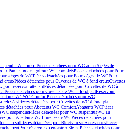
suspendus
WC au sol
Pièces détachées pour WC au sol
Sièges de
 pour Panneaux design
Pour WC complets
Pièces détachées pour Pour
Pour sièges de WC
Pièces détachées pour Pour sièges de WC
Pour
nd creux
Pièces détachées pour Cuvettes de WC à fond creux
Cuvettes
 pour réservoir attenant
Pièces détachées pour Cuvettes de WC à
lat
Pièces détachées pour Cuvettes de WC à fond plat
Réservoirs
Abattants WC
WC Comfort
Pièces détachées pour WC
surélevées
Pièces détachées pour Cuvettes de WC à fond plat
ces détachées pour Abattants WC Comfort
Abattants WC
Pièces
s
WC suspendus
Pièces détachées pour WC suspendus
WC au
hées pour Abattants WC
Lunettes de WC
Pièces détachées pour
idets au sol
Pièces détachées pour Bidets au sol
Accessoires
Pièces
clenchement
Pour réservoirs à encastrer Sigma
Pièces détachées pour