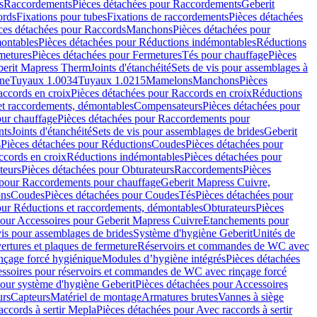
s
Raccordements
Pièces détachées pour Raccordements
Geberit
ords
Fixations pour tubes
Fixations de raccordements
Pièces détachées
ces détachées pour Raccords
Manchons
Pièces détachées pour
ontables
Pièces détachées pour Réductions indémontables
Réductions
metures
Pièces détachées pour Fermetures
Tés pour chauffage
Pièces
berit Mapress Therm
Joints d'étanchéité
Sets de vis pour assemblages à
one
Tuyaux 1.0034
Tuyaux 1.0215
Mamelons
Manchons
Pièces
ccords en croix
Pièces détachées pour Raccords en croix
Réductions
et raccordements, démontables
Compensateurs
Pièces détachées pour
ur chauffage
Pièces détachées pour Raccordements pour
nts
Joints d'étanchéité
Sets de vis pour assemblages de brides
Geberit
s
Pièces détachées pour Réductions
Coudes
Pièces détachées pour
ccords en croix
Réductions indémontables
Pièces détachées pour
teurs
Pièces détachées pour Obturateurs
Raccordements
Pièces
 pour Raccordements pour chauffage
Geberit Mapress Cuivre,
ons
Coudes
Pièces détachées pour Coudes
Tés
Pièces détachées pour
our Réductions et raccordements, démontables
Obturateurs
Pièces
pour Accessoires pour Geberit Mapress Cuivre
Etanchements pour
vis pour assemblages de brides
Système d'hygiène Geberit
Unités de
rtures et plaques de fermeture
Réservoirs et commandes de WC avec
inçage forcé hygiénique
Modules d’hygiène intégrés
Pièces détachées
essoires pour réservoirs et commandes de WC avec rinçage forcé
our système d'hygiène Geberit
Pièces détachées pour Accessoires
urs
Capteurs
Matériel de montage
Armatures brutes
Vannes à siège
accords à sertir Mepla
Pièces détachées pour Avec raccords à sertir