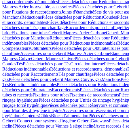
et raccordements, démontables
Pièces détachées pour Réductions et r
Mapress Acier Inoxydable, accessoires
Pièces détachées pour Geberit 
pour Fixations de raccordements
Joints d'étanchéité
Sets de vis pour a
Manchons
Réductions
Pièces détachées pour Réductions
Coudes
Pièces
et raccords, démontables
Pièces détachées pour Réductions et raccord
détachées pour Tés pour chauffage
Raccordements pour chauffage
Piè
bride
Fixations pour tubes
Geberit Mapress Acier Carbone
Geberit Map
détachées pour Manchons
Réductions
Pièces détachées pour Réductio
indémontables
Pièces détachées pour Réductions indémontables
Réduct
Compensateurs
Obturateurs
Pièces détachées pour Obturateurs
Tés pou
chauffage
Accessoires pour Geberit Mapress Acier Carbone
Etanchemen
Mapress Cuivre
Geberit Mapress Cuivre
Pièces détachées pour Geberi
Coudes
Tés
Pièces détachées pour Tés
Circulation interne
Pièces détach
Réductions indémontables
Réductions et raccordements, démontables
détachées pour Raccordements
Tés pour chauffage
Pièces détachées p
gaz
Pièces détachées pour Geberit Mapress Cuivre, gaz
Manchons
Pièc
Tés
Réductions indémontables
Pièces détachées pour Réductions indé
détachées pour Obturateurs
Raccordements
Pièces détachées pour Rac
tubes et raccords
Fixations pour tubes
Fixations de raccordements
Pièce
rinçage hygiéniques
Pièces détachées pour Unités de rinçage hygiéniq
rinçage forcé hygiénique
Pièces détachées pour Réservoirs et comman
pour Modules d’hygiène intégrés
Accessoires pour réservoirs et com
hygiénique
Capteurs
Câbles
Blocs d’alimentation
Pièces détachées pour
Geberit Connect pour système d'hygiène Geberit
Gateways
Pièces dét
incliné
Pièces détachées pour Vannes à siège incliné
Avec raccords à se