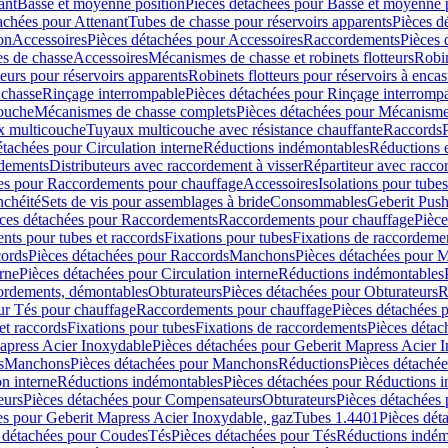
ant
Basse et moyenne position
Pièces détachées pour Basse et moyenne 
achées pour Attenant
Tubes de chasse pour réservoirs apparents
Pièces d
on
Accessoires
Pièces détachées pour Accessoires
Raccordements
Pièces 
s de chasse
Accessoires
Mécanismes de chasse et robinets flotteurs
Robin
eurs pour réservoirs apparents
Robinets flotteurs pour réservoirs à encas
 chasse
Rinçage interrompable
Pièces détachées pour Rinçage interromp
touche
Mécanismes de chasse complets
Pièces détachées pour Mécanisme
 multicouche
Tuyaux multicouche avec résistance chauffante
Raccords
étachées pour Circulation interne
Réductions indémontables
Réductions e
rdements
Distributeurs avec raccordement à visser
Répartiteur avec raccor
es pour Raccordements pour chauffage
Accessoires
Isolations pour tubes
nchéité
Sets de vis pour assemblages à bride
Consommables
Geberit Push
ces détachées pour Raccordements
Raccordements pour chauffage
Pièce
ts pour tubes et raccords
Fixations pour tubes
Fixations de raccordeme
ords
Pièces détachées pour Raccords
Manchons
Pièces détachées pour 
erne
Pièces détachées pour Circulation interne
Réductions indémontables
cordements, démontables
Obturateurs
Pièces détachées pour Obturateurs
R
ur Tés pour chauffage
Raccordements pour chauffage
Pièces détachées 
et raccords
Fixations pour tubes
Fixations de raccordements
Pièces détac
apress Acier Inoxydable
Pièces détachées pour Geberit Mapress Acier 
s
Manchons
Pièces détachées pour Manchons
Réductions
Pièces détaché
on interne
Réductions indémontables
Pièces détachées pour Réductions 
eurs
Pièces détachées pour Compensateurs
Obturateurs
Pièces détachées 
es pour Geberit Mapress Acier Inoxydable, gaz
Tubes 1.4401
Pièces dét
 détachées pour Coudes
Tés
Pièces détachées pour Tés
Réductions indém