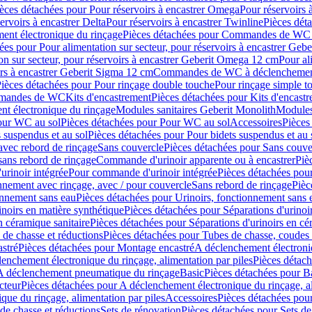
èces détachées pour Pour réservoirs à encastrer Omega
Pour réservoirs 
ervoirs à encastrer Delta
Pour réservoirs à encastrer Twinline
Pièces déta
t électronique du rinçage
Pièces détachées pour Commandes de WC à
ées pour Pour alimentation sur secteur, pour réservoirs à encastrer Geb
on sur secteur, pour réservoirs à encastrer Geberit Omega 12 cm
Pour al
irs à encastrer Geberit Sigma 12 cm
Commandes de WC à déclenchement
ièces détachées pour Pour rinçage double touche
Pour rinçage simple t
ommandes de WC
Kits d'encastrement
Pièces détachées pour Kits d'encast
t électronique du rinçage
Modules sanitaires Geberit Monolith
Modules
our WC au sol
Pièces détachées pour Pour WC au sol
Accessoires
Pièces
 suspendus et au sol
Pièces détachées pour Pour bidets suspendus et au 
avec rebord de rinçage
Sans couvercle
Pièces détachées pour Sans couve
sans rebord de rinçage
Commande d'urinoir apparente ou à encastrer
Piè
rinoir intégrée
Pour commande d'urinoir intégrée
Pièces détachées pou
nnement avec rinçage, avec / pour couvercle
Sans rebord de rinçage
Pièc
onnement sans eau
Pièces détachées pour Urinoirs, fonctionnement sans 
inoirs en matière synthétique
Pièces détachées pour Séparations d'urinoi
n céramique sanitaire
Pièces détachées pour Séparations d'urinoirs en cé
 de chasse et réductions
Pièces détachées pour Tubes de chasse, coudes 
stré
Pièces détachées pour Montage encastré
A déclenchement électroniq
enchement électronique du rinçage, alimentation par piles
Pièces détach
 A déclenchement pneumatique du rinçage
Basic
Pièces détachées pour B
cteur
Pièces détachées pour A déclenchement électronique du rinçage, al
que du rinçage, alimentation par piles
Accessoires
Pièces détachées pou
de chasse et réductions
Sets de rénovation
Pièces détachées pour Sets de