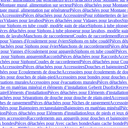
Montage mural, alimentation sur secteur
Pièces détachées pour Montage 
age mural, alimentation par générateur
Pièces détachées pour Montage m
s
Accessoires
Pièces détachées pour Accessoires
Pour robinetteries de la
ux
Vidages pour lavabos
Pièces détachées pour Vidages pour lavabos
Sip
our Siphons en tube coudé, modèle gain de place
Siphons à tube plonge
ièces détachées pour Siphons à tube plongeur pour lavabos, modèle gai
nts de lavabo
Manchons de raccordement
Coudes de raccordement
Reco
 pour Vannes d'écoulement pour éviers
Siphons en tube coudé
Pièces dé
étachées pour Siphons pour évier
Manchons de raccordement
Pièces dét
 pour Vannes d'écoulement pour appareils
Siphons en tube coudé
Pièces
s pour Siphons apparents
Raccords
Pièces détachées pour Raccords
Acces
achées pour Siphons
Coudes de raccordement
Pièces détachées pour Co
s
Accessoires
Pièces détachées pour Accessoires
Douches et baignoires
D
chées pour Ecoulements de douche
Accessoires pour écoulements de do
des pour douches de plain-pied
Accessoires pour bondes pour douches d
cuations murales
Accessoires pour évacuations murales
Pièces détachées
e en matériau minéral et éléments d’installation Geberit Duofix
Receve
aire
Eléments d'installation
Pièces détachées pour Eléments d'installatio
tachées pour Séparations de douche pour douche de plain-pied
Accessoi
hes de rangement
Pièces détachées pour Niches de rangement
Accessoir
chées pour Baignoires rectangulaires
Baignoires en matériau minéral
Pièc
tion
Pièces détachées pour Eléments d'installation
Jeux de pieds et jeux d
res accessoires
Raccordements aux appareils pour douches et baignoire
s bondes
Pièces détachées pour Avec caches bondes
Sans cache bonde
Pi