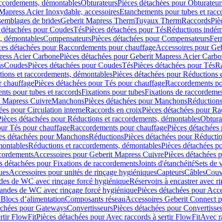
accordements, démontables
Obturateurs
Pièces détachées pour Obturateur
Mapress Acier Inoxydable, accessoires
Etanchements pour tubes et racc
ssemblages de brides
Geberit Mapress Therm
Tuyaux Therm
Raccords
Piè
 détachées pour Coudes
Tés
Pièces détachées pour Tés
Réductions indém
s, démontables
Compensateurs
Pièces détachées pour Compensateurs
Fer
ces détachées pour Raccordements pour chauffage
Accessoires pour Ge
ress Acier Carbone
Pièces détachées pour Geberit Mapress Acier Carb
ns
Coudes
Pièces détachées pour Coudes
Tés
Pièces détachées pour Tés
Ra
ions et raccordements, démontables
Pièces détachées pour Réductions 
r chauffage
Pièces détachées pour Tés pour chauffage
Raccordements po
ts pour tubes et raccords
Fixations pour tubes
Fixations de raccordeme
t Mapress Cuivre
Manchons
Pièces détachées pour Manchons
Réduction
ées pour Circulation interne
Raccords en croix
Pièces détachées pour Ra
Pièces détachées pour Réductions et raccordements, démontables
Obtura
our Tés pour chauffage
Raccordements pour chauffage
Pièces détachées
es détachées pour Manchons
Réductions
Pièces détachées pour Réducti
montables
Réductions et raccordements, démontables
Pièces détachées p
cordements
Accessoires pour Geberit Mapress Cuivre
Pièces détachées 
s détachées pour Fixations de raccordements
Joints d'étanchéité
Sets de 
ues
Accessoires pour unités de rinçage hygiéniques
Capteurs
Câbles
Couve
des de WC avec rinçage forcé hygiénique
Réservoirs à encastrer avec r
mandes de WC avec rinçage forcé hygiénique
Pièces détachées pour Acc
 Blocs d’alimentation
Composants réseau
Accessoires Geberit Connect p
achées pour Gateways
Convertisseurs
Pièces détachées pour Convertisse
rtir FlowFit
Pièces détachées pour Avec raccords à sertir FlowFit
Avec r