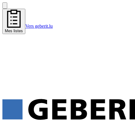
Vers geberit.lu
Mes listes