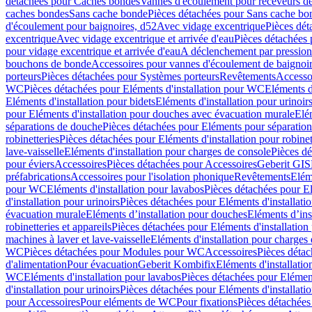
détachées pour Caches bondes
Vannes d'écoulement pour receveurs d
caches bondes
Sans cache bonde
Pièces détachées pour Sans cache bo
d'écoulement pour baignoires, d52
Avec vidage excentrique
Pièces dét
excentrique
Avec vidage excentrique et arrivée d'eau
Pièces détachées 
pour vidage excentrique et arrivée d'eau
A déclenchement par pressio
bouchons de bonde
Accessoires pour vannes d'écoulement de baignoi
porteurs
Pièces détachées pour Systèmes porteurs
Revêtements
Accesso
WC
Pièces détachées pour Eléments d'installation pour WC
Eléments d
Eléments d'installation pour bidets
Eléments d'installation pour urinoir
pour Eléments d'installation pour douches avec évacuation murale
Elé
séparations de douche
Pièces détachées pour Eléments pour séparatio
robinetteries
Pièces détachées pour Eléments d'installation pour robinet
lave-vaisselle
Eléments d'installation pour charges de console
Pièces dé
pour éviers
Accessoires
Pièces détachées pour Accessoires
Geberit GIS
préfabrications
Accessoires pour l'isolation phonique
Revêtements
Eléme
pour WC
Eléments d'installation pour lavabos
Pièces détachées pour El
d'installation pour urinoirs
Pièces détachées pour Eléments d'installatio
évacuation murale
Eléments d’installation pour douches
Eléments d’ins
robinetteries et appareils
Pièces détachées pour Eléments d'installation 
machines à laver et lave-vaisselle
Eléments d'installation pour charges
WC
Pièces détachées pour Modules pour WC
Accessoires
Pièces détac
d'alimentation
Pour évacuation
Geberit Kombifix
Eléments d'installatio
WC
Eléments d'installation pour lavabos
Pièces détachées pour Elément
d'installation pour urinoirs
Pièces détachées pour Eléments d'installatio
pour Accessoires
Pour eléments de WC
Pour fixations
Pièces détachées