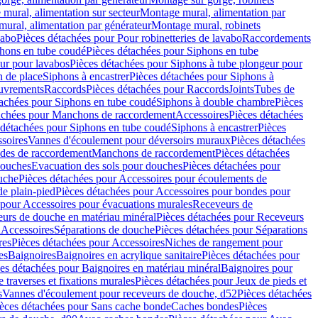
mural, alimentation sur secteur
Montage mural, alimentation par
ural, alimentation par générateur
Montage mural, robinets
vabo
Pièces détachées pour Pour robinetteries de lavabo
Raccordements
hons en tube coudé
Pièces détachées pour Siphons en tube
ur pour lavabos
Pièces détachées pour Siphons à tube plongeur pour
n de place
Siphons à encastrer
Pièces détachées pour Siphons à
uvrements
Raccords
Pièces détachées pour Raccords
Joints
Tubes de
tachées pour Siphons en tube coudé
Siphons à double chambre
Pièces
achées pour Manchons de raccordement
Accessoires
Pièces détachées
 détachées pour Siphons en tube coudé
Siphons à encastrer
Pièces
soires
Vannes d'écoulement pour déversoirs muraux
Pièces détachées
udes de raccordement
Manchons de raccordement
Pièces détachées
ouches
Evacuation des sols pour douches
Pièces détachées pour
uche
Pièces détachées pour Accessoires pour écoulements de
e plain-pied
Pièces détachées pour Accessoires pour bondes pour
 pour Accessoires pour évacuations murales
Receveurs de
urs de douche en matériau minéral
Pièces détachées pour Receveurs
n
Accessoires
Séparations de douche
Pièces détachées pour Séparations
res
Pièces détachées pour Accessoires
Niches de rangement pour
es
Baignoires
Baignoires en acrylique sanitaire
Pièces détachées pour
es détachées pour Baignoires en matériau minéral
Baignoires pour
e traverses et fixations murales
Pièces détachées pour Jeux de pieds et
s
Vannes d'écoulement pour receveurs de douche, d52
Pièces détachées
èces détachées pour Sans cache bonde
Caches bondes
Pièces