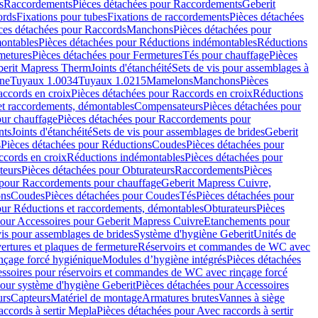
s
Raccordements
Pièces détachées pour Raccordements
Geberit
ords
Fixations pour tubes
Fixations de raccordements
Pièces détachées
ces détachées pour Raccords
Manchons
Pièces détachées pour
ontables
Pièces détachées pour Réductions indémontables
Réductions
metures
Pièces détachées pour Fermetures
Tés pour chauffage
Pièces
berit Mapress Therm
Joints d'étanchéité
Sets de vis pour assemblages à
one
Tuyaux 1.0034
Tuyaux 1.0215
Mamelons
Manchons
Pièces
ccords en croix
Pièces détachées pour Raccords en croix
Réductions
et raccordements, démontables
Compensateurs
Pièces détachées pour
ur chauffage
Pièces détachées pour Raccordements pour
nts
Joints d'étanchéité
Sets de vis pour assemblages de brides
Geberit
s
Pièces détachées pour Réductions
Coudes
Pièces détachées pour
ccords en croix
Réductions indémontables
Pièces détachées pour
teurs
Pièces détachées pour Obturateurs
Raccordements
Pièces
 pour Raccordements pour chauffage
Geberit Mapress Cuivre,
ons
Coudes
Pièces détachées pour Coudes
Tés
Pièces détachées pour
our Réductions et raccordements, démontables
Obturateurs
Pièces
pour Accessoires pour Geberit Mapress Cuivre
Etanchements pour
vis pour assemblages de brides
Système d'hygiène Geberit
Unités de
rtures et plaques de fermeture
Réservoirs et commandes de WC avec
inçage forcé hygiénique
Modules d’hygiène intégrés
Pièces détachées
essoires pour réservoirs et commandes de WC avec rinçage forcé
our système d'hygiène Geberit
Pièces détachées pour Accessoires
urs
Capteurs
Matériel de montage
Armatures brutes
Vannes à siège
accords à sertir Mepla
Pièces détachées pour Avec raccords à sertir