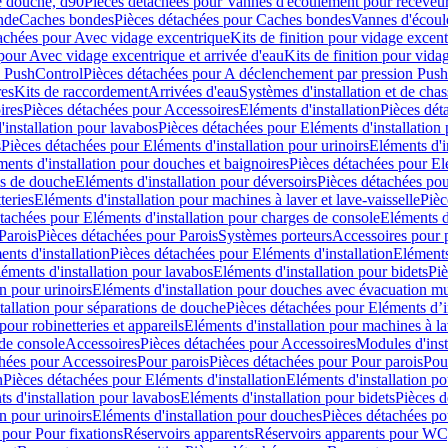
e douche, d90
Pièces détachées pour Vannes d'écoulement pour receveu
nde
Caches bondes
Pièces détachées pour Caches bondes
Vannes d'écoul
achées pour Avec vidage excentrique
Kits de finition pour vidage excen
pour Avec vidage excentrique et arrivée d'eau
Kits de finition pour vida
n PushControl
Pièces détachées pour A déclenchement par pression Pus
res
Kits de raccordement
Arrivées d'eau
Systèmes d'installation et de chas
ires
Pièces détachées pour Accessoires
Eléments d'installation
Pièces dét
'installation pour lavabos
Pièces détachées pour Eléments d'installation
s
Pièces détachées pour Eléments d'installation pour urinoirs
Eléments d'i
ments d'installation pour douches et baignoires
Pièces détachées pour Elé
ns de douche
Eléments d'installation pour déversoirs
Pièces détachées pou
teries
Eléments d'installation pour machines à laver et lave-vaisselle
Pièc
tachées pour Eléments d'installation pour charges de console
Eléments d'
Parois
Pièces détachées pour Parois
Systèmes porteurs
Accessoires pour p
nts d'installation
Pièces détachées pour Eléments d'installation
Eléments
éments d'installation pour lavabos
Eléments d'installation pour bidets
Piè
n pour urinoirs
Eléments d'installation pour douches avec évacuation m
tallation pour séparations de douche
Pièces détachées pour Eléments d’i
pour robinetteries et appareils
Eléments d'installation pour machines à lav
 de console
Accessoires
Pièces détachées pour Accessoires
Modules d'inst
hées pour Accessoires
Pour parois
Pièces détachées pour Pour parois
Pou
n
Pièces détachées pour Eléments d'installation
Eléments d'installation 
s d'installation pour lavabos
Eléments d'installation pour bidets
Pièces d
n pour urinoirs
Eléments d'installation pour douches
Pièces détachées po
 pour Pour fixations
Réservoirs apparents
Réservoirs apparents pour WC,