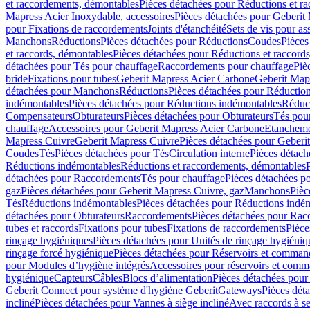
et raccordements, démontables
Pièces détachées pour Réductions et r
Mapress Acier Inoxydable, accessoires
Pièces détachées pour Geberit 
pour Fixations de raccordements
Joints d'étanchéité
Sets de vis pour a
Manchons
Réductions
Pièces détachées pour Réductions
Coudes
Pièces
et raccords, démontables
Pièces détachées pour Réductions et raccord
détachées pour Tés pour chauffage
Raccordements pour chauffage
Piè
bride
Fixations pour tubes
Geberit Mapress Acier Carbone
Geberit Map
détachées pour Manchons
Réductions
Pièces détachées pour Réductio
indémontables
Pièces détachées pour Réductions indémontables
Réduct
Compensateurs
Obturateurs
Pièces détachées pour Obturateurs
Tés pou
chauffage
Accessoires pour Geberit Mapress Acier Carbone
Etanchemen
Mapress Cuivre
Geberit Mapress Cuivre
Pièces détachées pour Geberi
Coudes
Tés
Pièces détachées pour Tés
Circulation interne
Pièces détach
Réductions indémontables
Réductions et raccordements, démontables
détachées pour Raccordements
Tés pour chauffage
Pièces détachées p
gaz
Pièces détachées pour Geberit Mapress Cuivre, gaz
Manchons
Pièc
Tés
Réductions indémontables
Pièces détachées pour Réductions indé
détachées pour Obturateurs
Raccordements
Pièces détachées pour Rac
tubes et raccords
Fixations pour tubes
Fixations de raccordements
Pièce
rinçage hygiéniques
Pièces détachées pour Unités de rinçage hygiéniq
rinçage forcé hygiénique
Pièces détachées pour Réservoirs et comman
pour Modules d’hygiène intégrés
Accessoires pour réservoirs et com
hygiénique
Capteurs
Câbles
Blocs d’alimentation
Pièces détachées pour
Geberit Connect pour système d'hygiène Geberit
Gateways
Pièces dét
incliné
Pièces détachées pour Vannes à siège incliné
Avec raccords à se