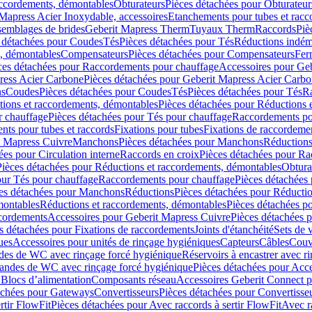
accordements, démontables
Obturateurs
Pièces détachées pour Obturateur
Mapress Acier Inoxydable, accessoires
Etanchements pour tubes et racc
ssemblages de brides
Geberit Mapress Therm
Tuyaux Therm
Raccords
Piè
 détachées pour Coudes
Tés
Pièces détachées pour Tés
Réductions indém
s, démontables
Compensateurs
Pièces détachées pour Compensateurs
Fer
ces détachées pour Raccordements pour chauffage
Accessoires pour Ge
ress Acier Carbone
Pièces détachées pour Geberit Mapress Acier Carb
ns
Coudes
Pièces détachées pour Coudes
Tés
Pièces détachées pour Tés
Ra
ions et raccordements, démontables
Pièces détachées pour Réductions 
r chauffage
Pièces détachées pour Tés pour chauffage
Raccordements po
ts pour tubes et raccords
Fixations pour tubes
Fixations de raccordeme
t Mapress Cuivre
Manchons
Pièces détachées pour Manchons
Réduction
ées pour Circulation interne
Raccords en croix
Pièces détachées pour Ra
Pièces détachées pour Réductions et raccordements, démontables
Obtura
our Tés pour chauffage
Raccordements pour chauffage
Pièces détachées
es détachées pour Manchons
Réductions
Pièces détachées pour Réducti
montables
Réductions et raccordements, démontables
Pièces détachées p
cordements
Accessoires pour Geberit Mapress Cuivre
Pièces détachées 
s détachées pour Fixations de raccordements
Joints d'étanchéité
Sets de 
ues
Accessoires pour unités de rinçage hygiéniques
Capteurs
Câbles
Couve
des de WC avec rinçage forcé hygiénique
Réservoirs à encastrer avec r
mandes de WC avec rinçage forcé hygiénique
Pièces détachées pour Acc
 Blocs d’alimentation
Composants réseau
Accessoires Geberit Connect p
achées pour Gateways
Convertisseurs
Pièces détachées pour Convertisse
rtir FlowFit
Pièces détachées pour Avec raccords à sertir FlowFit
Avec r