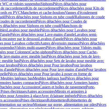
r WC et vidoirs suspendus
Siphons
Pièces détachées pour
 de raccordement
Kits de raccordement
Pièces détachées pour Kits de
ccords en PVC
Manchettes et cache-boulons
Vannes d'écoulement
oudé
Pièces détachées pour Siphons en tube coudé
Rallonges de coude
oudes de raccordement
Pièces détachées pour Coudes de
es détachées pour Siphons en tube coudé
Manchons de
bles
Lavabos pour meuble
Pièces détachées pour Lavabos pour
d'angle
Pièces détachées pour Lave-mains d'angle
Lavabos semi-
 encastrer par le dessous
Lavabos d'angle
Pièces détachées pour
es pour Lavabos collectifs
Autres déversoirs muraux
Pièces détachées
 suspendus
Vidoirs multi-usages
Pièces détachées pour Vidoirs multi-
hées pour Colonnes
Cache-siphons
Pièces détachées pour Cache-
de lave-mains avec meuble bas
Pièces détachées pour Sets de lave-
c meuble bas
Pièces détachées pour Sets de lavabo pour meuble avec
our lavabos
Pièces détachées pour Pour lavabos
Pour lavabos
ns d'angle
Pièces détachées pour Pour lave-mains d'angle
Pour lavabos
pelle
Pièces détachées pour Pour lavabo à poser en forme de
 Meubles latéraux bas
Meubles latéraux bas
Pièces détachées pour
rmoires hautes compactes
Pièces détachées pour Armoires hautes
étachées pour Accessoires
Casiers et boîtes de rangement
Porte-
Prises électriques
Autres accessoires
Miroirs et armoires à
hées pour Armoires à glace
Avec éclairage intégrée
Pièces détachées
es accessoires
Prises électriques
Robinetteries
Robinetteries de
imentation sur secteur
Montage sur gorge, alimentation par piles
Pièces
orge, alimentation par générateur
Montage sur gorge, robinets