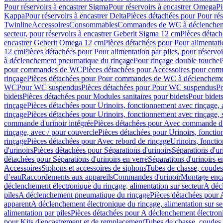
Pour réservoirs à encastrer Sigma
Pour réservoirs à encastrer Omega
Pi
Kappa
Pour réservoirs à encastrer Delta
Pièces détachées pour Pour rés
Twinline
Accessoires
Consommables
Commandes de WC à déclenchemen
secteur, pour réservoirs à encastrer Geberit Sigma 12 cm
Pièces détach
encastrer Geberit Omega 12 cm
Pièces détachées pour Pour alimentati
12 cm
Pièces détachées pour Pour alimentation par piles, pour réservo
à déclenchement pneumatique du rinçage
Pour rinçage double touche
P
pour commandes de WC
Pièces détachées pour Accessoires pour c
rinçage
Pièces détachées pour Pour commandes de WC à déclenchemen
WC
Pour WC suspendus
Pièces détachées pour Pour WC suspendus
P
bidets
Pièces détachées pour Modules sanitaires pour bidets
Pour bidets
rinçage
Pièces détachées pour Urinoirs, fonctionnement avec rinçage, 
rinçage
Pièces détachées pour Urinoirs, fonctionnement avec rinçage, 
commande d'urinoir intégrée
Pièces détachées pour Avec commande d'u
rinçage, avec / pour couvercle
Pièces détachées pour Urinoirs, fonctio
rinçage
Pièces détachées pour Avec rebord de rinçage
Urinoirs, foncti
d'urinoirs
Pièces détachées pour Séparations d'urinoirs
Séparations d'ur
détachées pour Séparations d'urinoirs en verre
Séparations d'urinoirs e
Accessoires
Siphons et accessoires de siphons
Tubes de chasse, coudes
d’eau
Raccordements aux appareils
Commandes d'urinoir
Montage enca
déclenchement électronique du rinçage, alimentation sur secteur
A décl
piles
A déclenchement pneumatique du rinçage
Pièces détachées pour
apparent
A déclenchement électronique du rinçage, alimentation sur se
alimentation par piles
Pièces détachées pour A déclenchement électroni
pour Kits d'encastrement et de remplacement
Tubes de chasse, coudes 