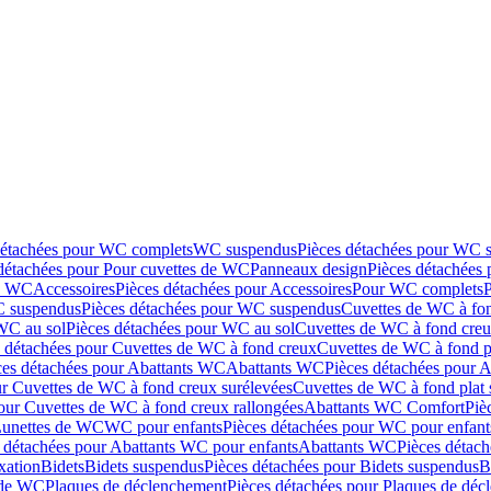
détachées pour WC complets
WC suspendus
Pièces détachées pour WC 
détachées pour Pour cuvettes de WC
Panneaux design
Pièces détachées
de WC
Accessoires
Pièces détachées pour Accessoires
Pour WC complets
 suspendus
Pièces détachées pour WC suspendus
Cuvettes de WC à fo
WC au sol
Pièces détachées pour WC au sol
Cuvettes de WC à fond creux
s détachées pour Cuvettes de WC à fond creux
Cuvettes de WC à fond p
ces détachées pour Abattants WC
Abattants WC
Pièces détachées pour 
ur Cuvettes de WC à fond creux surélevées
Cuvettes de WC à fond plat 
our Cuvettes de WC à fond creux rallongées
Abattants WC Comfort
Piè
Lunettes de WC
WC pour enfants
Pièces détachées pour WC pour enfant
 détachées pour Abattants WC pour enfants
Abattants WC
Pièces détac
ixation
Bidets
Bidets suspendus
Pièces détachées pour Bidets suspendus
B
 de WC
Plaques de déclenchement
Pièces détachées pour Plaques de dé