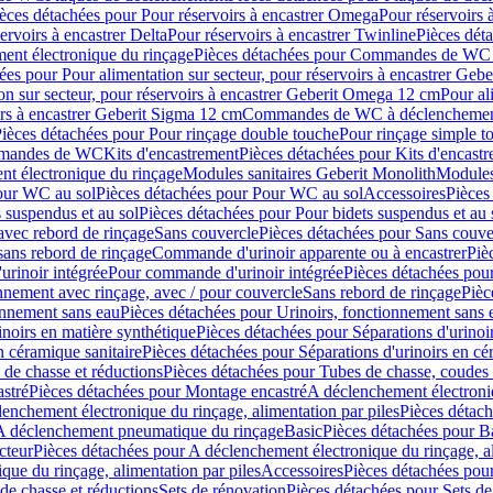
èces détachées pour Pour réservoirs à encastrer Omega
Pour réservoirs 
ervoirs à encastrer Delta
Pour réservoirs à encastrer Twinline
Pièces déta
t électronique du rinçage
Pièces détachées pour Commandes de WC à
ées pour Pour alimentation sur secteur, pour réservoirs à encastrer Geb
on sur secteur, pour réservoirs à encastrer Geberit Omega 12 cm
Pour al
irs à encastrer Geberit Sigma 12 cm
Commandes de WC à déclenchement
ièces détachées pour Pour rinçage double touche
Pour rinçage simple t
ommandes de WC
Kits d'encastrement
Pièces détachées pour Kits d'encast
t électronique du rinçage
Modules sanitaires Geberit Monolith
Modules
our WC au sol
Pièces détachées pour Pour WC au sol
Accessoires
Pièces
 suspendus et au sol
Pièces détachées pour Pour bidets suspendus et au 
avec rebord de rinçage
Sans couvercle
Pièces détachées pour Sans couve
sans rebord de rinçage
Commande d'urinoir apparente ou à encastrer
Piè
rinoir intégrée
Pour commande d'urinoir intégrée
Pièces détachées pou
nnement avec rinçage, avec / pour couvercle
Sans rebord de rinçage
Pièc
onnement sans eau
Pièces détachées pour Urinoirs, fonctionnement sans 
inoirs en matière synthétique
Pièces détachées pour Séparations d'urinoi
n céramique sanitaire
Pièces détachées pour Séparations d'urinoirs en cé
 de chasse et réductions
Pièces détachées pour Tubes de chasse, coudes 
stré
Pièces détachées pour Montage encastré
A déclenchement électroniq
enchement électronique du rinçage, alimentation par piles
Pièces détach
 A déclenchement pneumatique du rinçage
Basic
Pièces détachées pour B
cteur
Pièces détachées pour A déclenchement électronique du rinçage, al
que du rinçage, alimentation par piles
Accessoires
Pièces détachées pou
de chasse et réductions
Sets de rénovation
Pièces détachées pour Sets de