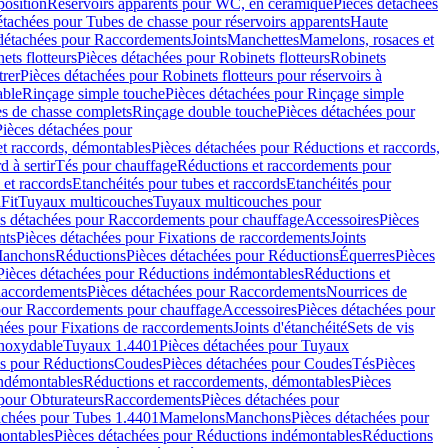
position
Réservoirs apparents pour WC, en céramique
Pièces détachées
étachées pour Tubes de chasse pour réservoirs apparents
Haute
détachées pour Raccordements
Joints
Manchettes
Mamelons, rosaces et
ets flotteurs
Pièces détachées pour Robinets flotteurs
Robinets
trer
Pièces détachées pour Robinets flotteurs pour réservoirs à
able
Rinçage simple touche
Pièces détachées pour Rinçage simple
s de chasse complets
Rinçage double touche
Pièces détachées pour
Pièces détachées pour
t raccords, démontables
Pièces détachées pour Réductions et raccords,
d à sertir
Tés pour chauffage
Réductions et raccordements pour
 et raccords
Etanchéités pour tubes et raccords
Etanchéités pour
Fit
Tuyaux multicouches
Tuyaux multicouches pour
s détachées pour Raccordements pour chauffage
Accessoires
Pièces
nts
Pièces détachées pour Fixations de raccordements
Joints
Manchons
Réductions
Pièces détachées pour Réductions
Équerres
Pièces
Pièces détachées pour Réductions indémontables
Réductions et
accordements
Pièces détachées pour Raccordements
Nourrices de
pour Raccordements pour chauffage
Accessoires
Pièces détachées pour
hées pour Fixations de raccordements
Joints d'étanchéité
Sets de vis
Inoxydable
Tuyaux 1.4401
Pièces détachées pour Tuyaux
es pour Réductions
Coudes
Pièces détachées pour Coudes
Tés
Pièces
indémontables
Réductions et raccordements, démontables
Pièces
pour Obturateurs
Raccordements
Pièces détachées pour
achées pour Tubes 1.4401
Mamelons
Manchons
Pièces détachées pour
ontables
Pièces détachées pour Réductions indémontables
Réductions