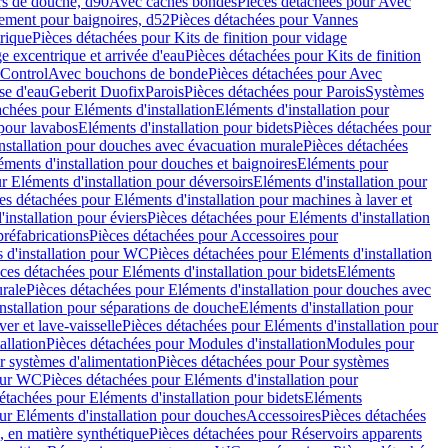
rs de douche, d90
Avec caches bondes
Pièces détachées pour Avec
ement pour baignoires, d52
Pièces détachées pour Vannes
trique
Pièces détachées pour Kits de finition pour vidage
ge excentrique et arrivée d'eau
Pièces détachées pour Kits de finition
hControl
Avec bouchons de bonde
Pièces détachées pour Avec
se d'eau
Geberit Duofix
Parois
Pièces détachées pour Parois
Systèmes
achées pour Eléments d'installation
Eléments d'installation pour
 pour lavabos
Eléments d'installation pour bidets
Pièces détachées pour
nstallation pour douches avec évacuation murale
Pièces détachées
ments d'installation pour douches et baignoires
Eléments pour
r Eléments d'installation pour déversoirs
Eléments d'installation pour
es détachées pour Eléments d'installation pour machines à laver et
installation pour éviers
Pièces détachées pour Eléments d'installation
réfabrications
Pièces détachées pour Accessoires pour
 d'installation pour WC
Pièces détachées pour Eléments d'installation
ces détachées pour Eléments d'installation pour bidets
Eléments
urale
Pièces détachées pour Eléments d'installation pour douches avec
nstallation pour séparations de douche
Eléments d'installation pour
er et lave-vaisselle
Pièces détachées pour Eléments d'installation pour
allation
Pièces détachées pour Modules d'installation
Modules pour
r systèmes d'alimentation
Pièces détachées pour Pour systèmes
pour WC
Pièces détachées pour Eléments d'installation pour
étachées pour Eléments d'installation pour bidets
Eléments
ur Eléments d'installation pour douches
Accessoires
Pièces détachées
 en matière synthétique
Pièces détachées pour Réservoirs apparents