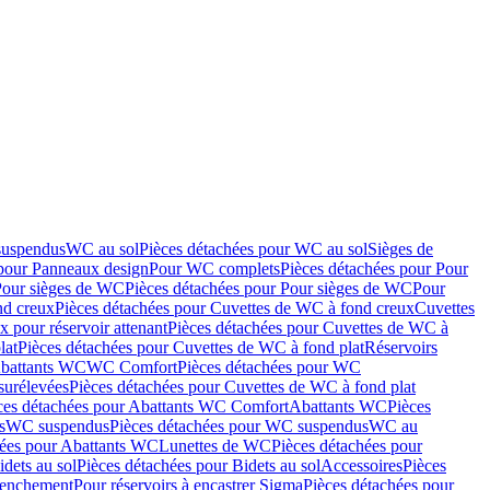
suspendus
WC au sol
Pièces détachées pour WC au sol
Sièges de
 pour Panneaux design
Pour WC complets
Pièces détachées pour Pour
Pour sièges de WC
Pièces détachées pour Pour sièges de WC
Pour
nd creux
Pièces détachées pour Cuvettes de WC à fond creux
Cuvettes
 pour réservoir attenant
Pièces détachées pour Cuvettes de WC à
lat
Pièces détachées pour Cuvettes de WC à fond plat
Réservoirs
Abattants WC
WC Comfort
Pièces détachées pour WC
surélevées
Pièces détachées pour Cuvettes de WC à fond plat
ces détachées pour Abattants WC Comfort
Abattants WC
Pièces
s
WC suspendus
Pièces détachées pour WC suspendus
WC au
hées pour Abattants WC
Lunettes de WC
Pièces détachées pour
idets au sol
Pièces détachées pour Bidets au sol
Accessoires
Pièces
clenchement
Pour réservoirs à encastrer Sigma
Pièces détachées pour