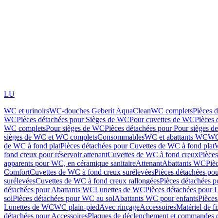
LU
WC et urinoirs
WC-douches Geberit AquaClean
WC complets
Pièces 
WC
Pièces détachées pour Sièges de WC
Pour cuvettes de WC
Pièces 
WC complets
Pour sièges de WC
Pièces détachées pour Pour sièges 
sièges de WC et WC complets
Consommables
WC et abattants WC
WC
de WC à fond plat
Pièces détachées pour Cuvettes de WC à fond plat
fond creux pour réservoir attenant
Cuvettes de WC à fond creux
Pièce
apparents pour WC, en céramique sanitaire
Attenant
Abattants WC
Piè
Comfort
Cuvettes de WC à fond creux surélevées
Pièces détachées po
surélevées
Cuvettes de WC à fond creux rallongées
Pièces détachées p
détachées pour Abattants WC
Lunettes de WC
Pièces détachées pour 
sol
Pièces détachées pour WC au sol
Abattants WC pour enfants
Pièces
Lunettes de WC
WC plain-pied
Avec rinçage
Accessoires
Matériel de f
détachées pour Accessoires
Plaques de déclenchement et commandes