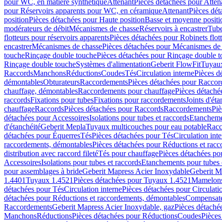
pour WC, en matière synthétique
Attenant
Pièces détachées pour Atten
pour Réservoirs apparents pour WC, en céramique
Attenant
Pièces dét
position
Pièces détachées pour Haute position
Basse et moyenne positi
modérateurs de débit
Mécanismes de chasse
Réservoirs à encastrer
Tube
flotteurs pour réservoirs apparents
Pièces détachées pour Robinets flott
encastrer
Mécanismes de chasse
Pièces détachées pour Mécanismes de
touche
Rinçage double touche
Pièces détachées pour Rinçage double 
Rinçage double touche
Systèmes d'alimentation
Geberit FlowFit
Tuyaux
Raccords
Manchons
Réductions
Coudes
Tés
Circulation interne
Pièces d
démontables
Obturateurs
Raccordements
Pièces détachées pour Racco
chauffage, démontables
Raccordements pour chauffage
Pièces détaché
raccords
Fixations pour tubes
Fixations pour raccordements
Joints d'éta
chauffage
Raccords
Pièces détachées pour Raccords
Raccordements
Piè
détachées pour Accessoires
Isolations pour tubes et raccords
Etanchemen
d'étanchéité
Geberit Mepla
Tuyaux multicouches pour eau potable
Racc
détachées pour Équerres
Tés
Pièces détachées pour Tés
Circulation int
raccordements, démontables
Pièces détachées pour Réductions et rac
distribution avec raccord fileté
Tés pour chauffage
Pièces détachées po
Accessoires
Isolations pour tubes et raccords
Etanchements pour tubes 
pour assemblages à bride
Geberit Mapress Acier Inoxydable
Geberit M
1.4401
Tuyaux 1.4521
Pièces détachées pour Tuyaux 1.4521
Mamelon
détachées pour Tés
Circulation interne
Pièces détachées pour Circulati
détachées pour Réductions et raccordements, démontables
Compensat
Raccordements
Geberit Mapress Acier Inoxydable, gaz
Pièces détaché
Manchons
Réductions
Pièces détachées pour Réductions
Coudes
Pièces