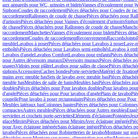
aux appareils pour WC, urinoirs et bidets
Vannes d'écoulement pour W
Siphons
Coudes de raccordement
Pièces détachées pour Coudes de ra
raccordement
Rallonges de coude de chasse
Pièces détachées pour Ral
d'urinoirs
Pièces détachées pour Vannes d'écoulement d'urinoirs
Siphon
de chasse
Pièces détachées pour Rallonges de coude de chasse
Mancho
raccordement
Manchettes
Vannes d'écoulement pour bidets
Pièces déta
raccordement
Coudes de raccordement
Recouvrements
Raccords
Joints
meuble
Lavabos à poser
Pièces détachées pour Lavabos à poser
Lave-m
emboîtés
Pièces détachées pour Lavabos semi-emboîtés
Lavabos à emb
Lavabos d'angle
Lavabos Comfort
Lavabos pour enfants
Pièces détach
pour Autres déversoirs muraux
Déversoirs muraux
Pièces détachées p
usages
Vidoirs pour plâtre
Lavabos pour salles de classe
Pièces détaché
siphons
Accessoires
Caches bondes
Porte-serviettes
Matériel de fixation
mains avec meuble bas
Sets de lavabo avec meuble bas
Pièces détaché
meuble bas
Meubles de salle de bains
Meubles bas
Pièces détachées po
doubles
Pièces détachées pour Pour lavabos doubles
Pour lavabos pou
d'angle
Pièces détachées pour Pour lavabos d'angle
Plans de lavabo
Piè
coupelle
Pour lavabo à poser rectangulaire
Pièces détachées pour Pour 
Meubles latéraux bas
Colonnes hautes
Pièces détachées pour Colonnes
compactes
Autres meubles
Pièces détachées pour Autres meubles
Etagè
serviettes et crochets porte-serviettes
Eléments d'éclairage
Poignées
Jeu
glace
Miroirs
Pièces détachées pour Miroirs
Avec éclairage intégrée
Pièc
pour Avec éclairage intégrée
Sans éclairage intégré
Pièces détachées po
lavabo
Pièces détachées pour Robinetteries de lavabo
Montage sur gorg
détachées pour Montage sur gorge, alimentation par piles
Montage sur 