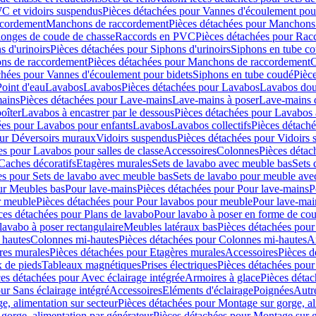
C et vidoirs suspendus
Pièces détachées pour Vannes d'écoulement pou
ccordement
Manchons de raccordement
Pièces détachées pour Manchons
longes de coude de chasse
Raccords en PVC
Pièces détachées pour Ra
s d'urinoirs
Pièces détachées pour Siphons d'urinoirs
Siphons en tube c
ns de raccordement
Pièces détachées pour Manchons de raccordement
C
chées pour Vannes d'écoulement pour bidets
Siphons en tube coudé
Pièc
Point d'eau
Lavabos
Lavabos
Pièces détachées pour Lavabos
Lavabos dou
ains
Pièces détachées pour Lave-mains
Lave-mains à poser
Lave-mains 
oîter
Lavabos à encastrer par le dessous
Pièces détachées pour Lavabos à
ées pour Lavabos pour enfants
Lavabos
Lavabos collectifs
Pièces détaché
our Déversoirs muraux
Vidoirs suspendus
Pièces détachées pour Vidoirs
es pour Lavabos pour salles de classe
Accessoires
Colonnes
Pièces détac
Caches décoratifs
Etagères murales
Sets de lavabo avec meuble bas
Sets 
es pour Sets de lavabo avec meuble bas
Sets de lavabo pour meuble ave
ur Meubles bas
Pour lave-mains
Pièces détachées pour Pour lave-mains
P
r meuble
Pièces détachées pour Pour lavabos pour meuble
Pour lave-mai
ces détachées pour Plans de lavabo
Pour lavabo à poser en forme de cou
lavabo à poser rectangulaire
Meubles latéraux bas
Pièces détachées pour
 hautes
Colonnes mi-hautes
Pièces détachées pour Colonnes mi-hautes
A
res murales
Pièces détachées pour Etagères murales
Accessoires
Pièces d
x de pieds
Tableaux magnétiques
Prises électriques
Pièces détachées pour 
es détachées pour Avec éclairage intégrée
Armoires à glace
Pièces détac
ur Sans éclairage intégré
Accessoires
Eléments d'éclairage
Poignées
Autr
e, alimentation sur secteur
Pièces détachées pour Montage sur gorge, al
gorge, alimentation par générateur
Pièces détachées pour Montage sur g