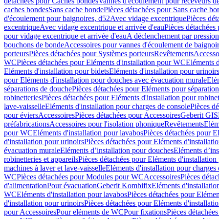
détachées pour Caches bondes
Vannes d'écoulement pour receveurs d
caches bondes
Sans cache bonde
Pièces détachées pour Sans cache bo
d'écoulement pour baignoires, d52
Avec vidage excentrique
Pièces dét
excentrique
Avec vidage excentrique et arrivée d'eau
Pièces détachées 
pour vidage excentrique et arrivée d'eau
A déclenchement par pressio
bouchons de bonde
Accessoires pour vannes d'écoulement de baignoi
porteurs
Pièces détachées pour Systèmes porteurs
Revêtements
Accesso
WC
Pièces détachées pour Eléments d'installation pour WC
Eléments d
Eléments d'installation pour bidets
Eléments d'installation pour urinoir
pour Eléments d'installation pour douches avec évacuation murale
Elé
séparations de douche
Pièces détachées pour Eléments pour séparatio
robinetteries
Pièces détachées pour Eléments d'installation pour robinet
lave-vaisselle
Eléments d'installation pour charges de console
Pièces dé
pour éviers
Accessoires
Pièces détachées pour Accessoires
Geberit GIS
préfabrications
Accessoires pour l'isolation phonique
Revêtements
Eléme
pour WC
Eléments d'installation pour lavabos
Pièces détachées pour El
d'installation pour urinoirs
Pièces détachées pour Eléments d'installatio
évacuation murale
Eléments d’installation pour douches
Eléments d’ins
robinetteries et appareils
Pièces détachées pour Eléments d'installation 
machines à laver et lave-vaisselle
Eléments d'installation pour charges
WC
Pièces détachées pour Modules pour WC
Accessoires
Pièces détac
d'alimentation
Pour évacuation
Geberit Kombifix
Eléments d'installatio
WC
Eléments d'installation pour lavabos
Pièces détachées pour Elément
d'installation pour urinoirs
Pièces détachées pour Eléments d'installatio
pour Accessoires
Pour eléments de WC
Pour fixations
Pièces détachées