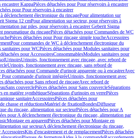
à encastrer Kappa
Pièces détachées pour Pour réservoirs à encastrer
chées pour Pour réservoirs à encastrer
 déclenchement électronique du rinçage
Pour alimentation sur
erit Sigma 12 cm
Pour alimentation sur secteur, pour réservoirs à
imentation par piles, pour réservoirs à encastrer Geberit Sigma
 pneumatique du rinçage
Pièces détachées pour Commandes de WC
ouche
Pièces détachées pour Pour rinçage simple touche
Accessoires
rement
Pour commandes de WC à déclenchement électronique du
 sanitaires pour WC
Pièces détachées pour Modules sanitaires pour
 détachées pour Accessoires
Consommables
Modules sanitaires pour
sol
Urinoirs
Urinoirs, fonctionnement avec rinçage, avec rebord de
rcle
Urinoirs, fonctionnement avec rinçage, sans rebord de
ces détachées pour Commande d'urinoir apparente ou à encastrer
Avec
r Pour commande d'urinoir intégrée
Urinoirs, fonctionnement avec
es détachées pour Sans rebord de rinçage
Avec rebord de
eau
Sans couvercle
Pièces détachées pour Sans couvercle
Séparations
rs en matière synthétique
Séparations d'urinoirs en verre
Pièces
ramique sanitaire
Accessoires
Pièces détachées pour
de chasse et réductions
Matériel de fixation
Bondes
Diffuseur
ue du rinçage, alimentation sur secteur
Pièces détachées pour A
ées pour A déclenchement électronique du rinçage, alimentation par
asic
Montage en apparent
Pièces détachées pour Montage en
imentation sur secteur
A déclenchement électronique du rinçage,
r Accessoires
Kits d'encastrement et de remplacement
Pièces détachées
 rénovation
Plaques de fermeture
Aides à la commande
Raccordements