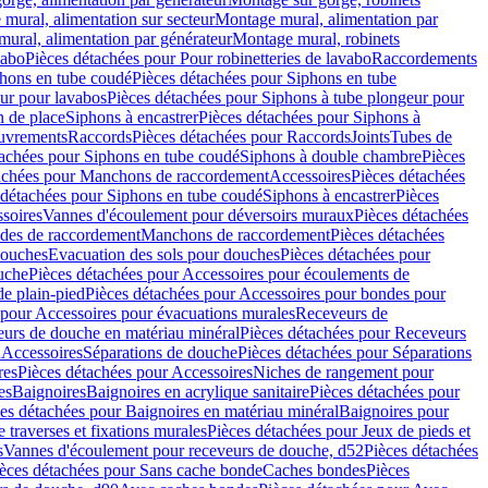
mural, alimentation sur secteur
Montage mural, alimentation par
ural, alimentation par générateur
Montage mural, robinets
vabo
Pièces détachées pour Pour robinetteries de lavabo
Raccordements
hons en tube coudé
Pièces détachées pour Siphons en tube
ur pour lavabos
Pièces détachées pour Siphons à tube plongeur pour
n de place
Siphons à encastrer
Pièces détachées pour Siphons à
uvrements
Raccords
Pièces détachées pour Raccords
Joints
Tubes de
tachées pour Siphons en tube coudé
Siphons à double chambre
Pièces
achées pour Manchons de raccordement
Accessoires
Pièces détachées
 détachées pour Siphons en tube coudé
Siphons à encastrer
Pièces
soires
Vannes d'écoulement pour déversoirs muraux
Pièces détachées
udes de raccordement
Manchons de raccordement
Pièces détachées
ouches
Evacuation des sols pour douches
Pièces détachées pour
uche
Pièces détachées pour Accessoires pour écoulements de
e plain-pied
Pièces détachées pour Accessoires pour bondes pour
 pour Accessoires pour évacuations murales
Receveurs de
urs de douche en matériau minéral
Pièces détachées pour Receveurs
n
Accessoires
Séparations de douche
Pièces détachées pour Séparations
res
Pièces détachées pour Accessoires
Niches de rangement pour
es
Baignoires
Baignoires en acrylique sanitaire
Pièces détachées pour
es détachées pour Baignoires en matériau minéral
Baignoires pour
e traverses et fixations murales
Pièces détachées pour Jeux de pieds et
s
Vannes d'écoulement pour receveurs de douche, d52
Pièces détachées
èces détachées pour Sans cache bonde
Caches bondes
Pièces