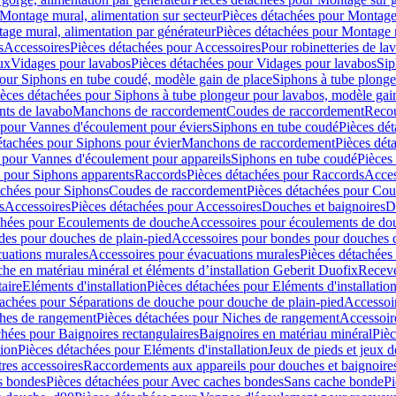
Montage mural, alimentation sur secteur
Pièces détachées pour Montage 
age mural, alimentation par générateur
Pièces détachées pour Montage m
s
Accessoires
Pièces détachées pour Accessoires
Pour robinetteries de la
ux
Vidages pour lavabos
Pièces détachées pour Vidages pour lavabos
Sip
our Siphons en tube coudé, modèle gain de place
Siphons à tube plonge
ièces détachées pour Siphons à tube plongeur pour lavabos, modèle gai
nts de lavabo
Manchons de raccordement
Coudes de raccordement
Reco
 pour Vannes d'écoulement pour éviers
Siphons en tube coudé
Pièces dé
étachées pour Siphons pour évier
Manchons de raccordement
Pièces dét
 pour Vannes d'écoulement pour appareils
Siphons en tube coudé
Pièces
s pour Siphons apparents
Raccords
Pièces détachées pour Raccords
Acces
achées pour Siphons
Coudes de raccordement
Pièces détachées pour Co
s
Accessoires
Pièces détachées pour Accessoires
Douches et baignoires
D
chées pour Ecoulements de douche
Accessoires pour écoulements de do
des pour douches de plain-pied
Accessoires pour bondes pour douches d
cuations murales
Accessoires pour évacuations murales
Pièces détachées
e en matériau minéral et éléments d’installation Geberit Duofix
Receve
aire
Eléments d'installation
Pièces détachées pour Eléments d'installatio
tachées pour Séparations de douche pour douche de plain-pied
Accessoi
hes de rangement
Pièces détachées pour Niches de rangement
Accessoir
chées pour Baignoires rectangulaires
Baignoires en matériau minéral
Pièc
tion
Pièces détachées pour Eléments d'installation
Jeux de pieds et jeux d
res accessoires
Raccordements aux appareils pour douches et baignoire
s bondes
Pièces détachées pour Avec caches bondes
Sans cache bonde
Pi