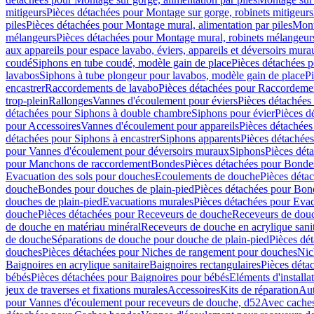
mitigeurs
Pièces détachées pour Montage sur gorge, robinets mitigeurs
piles
Pièces détachées pour Montage mural, alimentation par piles
Mont
mélangeurs
Pièces détachées pour Montage mural, robinets mélangeur
aux appareils pour espace lavabo, éviers, appareils et déversoirs mura
coudé
Siphons en tube coudé, modèle gain de place
Pièces détachées p
lavabos
Siphons à tube plongeur pour lavabos, modèle gain de place
P
encastrer
Raccordements de lavabo
Pièces détachées pour Raccordeme
trop-plein
Rallonges
Vannes d'écoulement pour éviers
Pièces détachées
détachées pour Siphons à double chambre
Siphons pour évier
Pièces d
pour Accessoires
Vannes d'écoulement pour appareils
Pièces détachées
détachées pour Siphons à encastrer
Siphons apparents
Pièces détachée
pour Vannes d'écoulement pour déversoirs muraux
Siphons
Pièces dét
pour Manchons de raccordement
Bondes
Pièces détachées pour Bonde
Evacuation des sols pour douches
Ecoulements de douche
Pièces déta
douche
Bondes pour douches de plain-pied
Pièces détachées pour Bon
douches de plain-pied
Evacuations murales
Pièces détachées pour Eva
douche
Pièces détachées pour Receveurs de douche
Receveurs de douch
de douche en matériau minéral
Receveurs de douche en acrylique sanit
de douche
Séparations de douche pour douche de plain-pied
Pièces dé
douches
Pièces détachées pour Niches de rangement pour douches
Nic
Baignoires en acrylique sanitaire
Baignoires rectangulaires
Pièces déta
bébés
Pièces détachées pour Baignoires pour bébés
Eléments d'installa
jeux de traverses et fixations murales
Accessoires
Kits de réparation
Aut
pour Vannes d'écoulement pour receveurs de douche, d52
Avec cache