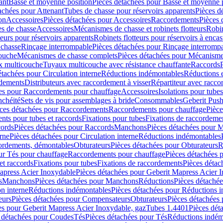
ant
Basse et moyenne position
Pièces détachées pour Basse et moyenne 
achées pour Attenant
Tubes de chasse pour réservoirs apparents
Pièces d
on
Accessoires
Pièces détachées pour Accessoires
Raccordements
Pièces 
s de chasse
Accessoires
Mécanismes de chasse et robinets flotteurs
Robin
eurs pour réservoirs apparents
Robinets flotteurs pour réservoirs à encas
 chasse
Rinçage interrompable
Pièces détachées pour Rinçage interromp
touche
Mécanismes de chasse complets
Pièces détachées pour Mécanisme
 multicouche
Tuyaux multicouche avec résistance chauffante
Raccords
étachées pour Circulation interne
Réductions indémontables
Réductions e
rdements
Distributeurs avec raccordement à visser
Répartiteur avec raccor
es pour Raccordements pour chauffage
Accessoires
Isolations pour tubes
nchéité
Sets de vis pour assemblages à bride
Consommables
Geberit Push
ces détachées pour Raccordements
Raccordements pour chauffage
Pièce
ts pour tubes et raccords
Fixations pour tubes
Fixations de raccordeme
ords
Pièces détachées pour Raccords
Manchons
Pièces détachées pour 
erne
Pièces détachées pour Circulation interne
Réductions indémontables
cordements, démontables
Obturateurs
Pièces détachées pour Obturateurs
R
ur Tés pour chauffage
Raccordements pour chauffage
Pièces détachées 
et raccords
Fixations pour tubes
Fixations de raccordements
Pièces détac
apress Acier Inoxydable
Pièces détachées pour Geberit Mapress Acier 
s
Manchons
Pièces détachées pour Manchons
Réductions
Pièces détaché
on interne
Réductions indémontables
Pièces détachées pour Réductions 
eurs
Pièces détachées pour Compensateurs
Obturateurs
Pièces détachées 
es pour Geberit Mapress Acier Inoxydable, gaz
Tubes 1.4401
Pièces dét
 détachées pour Coudes
Tés
Pièces détachées pour Tés
Réductions indém