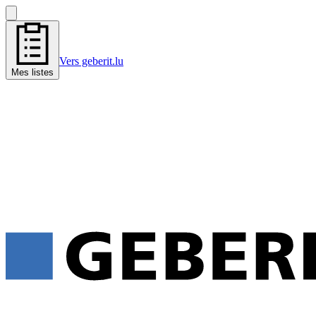
Vers geberit.lu
Mes listes