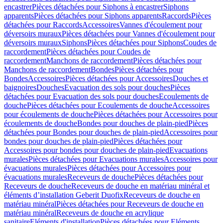
encastrer
Pièces détachées pour Siphons à encastrer
Siphons
apparents
Pièces détachées pour Siphons apparents
Raccords
Pièces
détachées pour Raccords
Accessoires
Vannes d'écoulement pour
déversoirs muraux
Pièces détachées pour Vannes d'écoulement pour
déversoirs muraux
Siphons
Pièces détachées pour Siphons
Coudes de
raccordement
Pièces détachées pour Coudes de
raccordement
Manchons de raccordement
Pièces détachées pour
Manchons de raccordement
Bondes
Pièces détachées pour
Bondes
Accessoires
Pièces détachées pour Accessoires
Douches et
baignoires
Douches
Evacuation des sols pour douches
Pièces
détachées pour Evacuation des sols pour douches
Ecoulements de
douche
Pièces détachées pour Ecoulements de douche
Accessoires
pour écoulements de douche
Pièces détachées pour Accessoires pour
écoulements de douche
Bondes pour douches de plain-pied
Pièces
détachées pour Bondes pour douches de plain-pied
Accessoires pour
bondes pour douches de plain-pied
Pièces détachées pour
Accessoires pour bondes pour douches de plain-pied
Evacuations
murales
Pièces détachées pour Evacuations murales
Accessoires pour
évacuations murales
Pièces détachées pour Accessoires pour
évacuations murales
Receveurs de douche
Pièces détachées pour
Receveurs de douche
Receveurs de douche en matériau minéral et
éléments d’installation Geberit Duofix
Receveurs de douche en
matériau minéral
Pièces détachées pour Receveurs de douche en
matériau minéral
Receveurs de douche en acrylique
sanitaire
Eléments d'installation
Pièces détachées pour Eléments