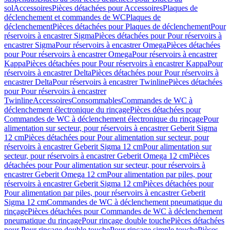
sol
Accessoires
Pièces détachées pour Accessoires
Plaques de
déclenchement et commandes de WC
Plaques de
déclenchement
Pièces détachées pour Plaques de déclenchement
Pour
réservoirs à encastrer Sigma
Pièces détachées pour Pour réservoirs à
encastrer Sigma
Pour réservoirs à encastrer Omega
Pièces détachées
pour Pour réservoirs à encastrer Omega
Pour réservoirs à encastrer
Kappa
Pièces détachées pour Pour réservoirs à encastrer Kappa
Pour
réservoirs à encastrer Delta
Pièces détachées pour Pour réservoirs à
encastrer Delta
Pour réservoirs à encastrer Twinline
Pièces détachées
pour Pour réservoirs à encastrer
Twinline
Accessoires
Consommables
Commandes de WC à
déclenchement électronique du rinçage
Pièces détachées pour
Commandes de WC à déclenchement électronique du rinçage
Pour
alimentation sur secteur, pour réservoirs à encastrer Geberit Sigma
12 cm
Pièces détachées pour Pour alimentation sur secteur, pour
réservoirs à encastrer Geberit Sigma 12 cm
Pour alimentation sur
secteur, pour réservoirs à encastrer Geberit Omega 12 cm
Pièces
détachées pour Pour alimentation sur secteur, pour réservoirs à
encastrer Geberit Omega 12 cm
Pour alimentation par piles, pour
réservoirs à encastrer Geberit Sigma 12 cm
Pièces détachées pour
Pour alimentation par piles, pour réservoirs à encastrer Geberit
Sigma 12 cm
Commandes de WC à déclenchement pneumatique du
rinçage
Pièces détachées pour Commandes de WC à déclenchement
pneumatique du rinçage
Pour rinçage double touche
Pièces détachées
pour Pour rinçage double touche
Pour rinçage simple touche
Pièces