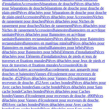
d'installation
Accessoires
Séparations de douche
Pièces détachées
pour Séparations de douche
Séparations de douche pour douche de
plain-pied
Pièces détachées pour Séparations de douche pour douche
de plain-pied
Accessoires
Pièces détachées pour Accessoires
Niches
de rangement pour douches
Pièces détachées pour Niches de
rangement pour douches
Niches de rangement
Pièces détachées pour
Niches de rangement
Accessoires
Baignoires
Baignoires en acrylique
sanitaire
Pièces détachées pour Baignoires en acrylique
sanitaire
Baignoires rectangulaires
Pièces détachées pour Baignoires
rectangulaires
Baignoires en matériau minéral
Pièces détachées pour
Baignoires en matériau minéral
Baignoires pour bébés
Pièces
détachées pour Baignoires pour bébés
Eléments d'installation
Pièces
détachées pour Eléments d'installation
Jeux de pieds et jeux de
traverses et fixations murales
Pièces détachées pour Jeux de pieds et
jeux de traverses et fixations murales
Accessoires
Kits de
réparation
Autres accessoires
Raccordements aux appareils pour
douches et baignoires
Vannes d'écoulement pour receveurs de
douche, d52
Pièces détachées pour Vannes d'écoulement pour
receveurs de douche, d52
Avec caches bondes
Pièces détachées pour
Avec caches bondes
Sans cache bonde
Pièces détachées pour Sans
cache bonde
Caches bondes
Pièces détachées pour Caches
bondes
Vannes d'écoulement pour receveurs de douche, d90
Pièces
détachées pour Vannes d'écoulement pour receveurs de douche,
d90
Avec caches bondes
Pièces détachées pour Avec caches
bondes
Sans cache bonde
Pièces détachées pour Sans cache