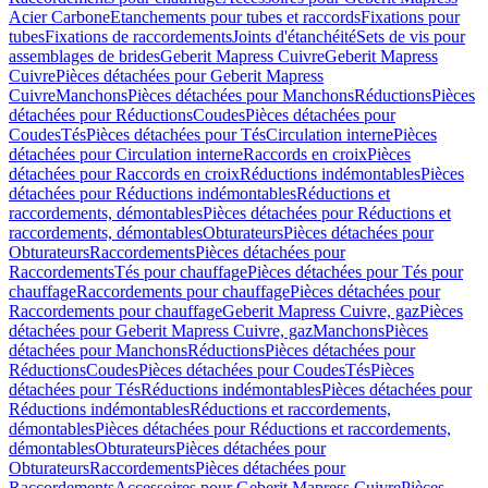
Acier Carbone
Etanchements pour tubes et raccords
Fixations pour
tubes
Fixations de raccordements
Joints d'étanchéité
Sets de vis pour
assemblages de brides
Geberit Mapress Cuivre
Geberit Mapress
Cuivre
Pièces détachées pour Geberit Mapress
Cuivre
Manchons
Pièces détachées pour Manchons
Réductions
Pièces
détachées pour Réductions
Coudes
Pièces détachées pour
Coudes
Tés
Pièces détachées pour Tés
Circulation interne
Pièces
détachées pour Circulation interne
Raccords en croix
Pièces
détachées pour Raccords en croix
Réductions indémontables
Pièces
détachées pour Réductions indémontables
Réductions et
raccordements, démontables
Pièces détachées pour Réductions et
raccordements, démontables
Obturateurs
Pièces détachées pour
Obturateurs
Raccordements
Pièces détachées pour
Raccordements
Tés pour chauffage
Pièces détachées pour Tés pour
chauffage
Raccordements pour chauffage
Pièces détachées pour
Raccordements pour chauffage
Geberit Mapress Cuivre, gaz
Pièces
détachées pour Geberit Mapress Cuivre, gaz
Manchons
Pièces
détachées pour Manchons
Réductions
Pièces détachées pour
Réductions
Coudes
Pièces détachées pour Coudes
Tés
Pièces
détachées pour Tés
Réductions indémontables
Pièces détachées pour
Réductions indémontables
Réductions et raccordements,
démontables
Pièces détachées pour Réductions et raccordements,
démontables
Obturateurs
Pièces détachées pour
Obturateurs
Raccordements
Pièces détachées pour
Raccordements
Accessoires pour Geberit Mapress Cuivre
Pièces