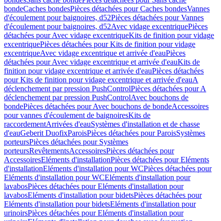
bonde
Caches bondes
Pièces détachées pour Caches bondes
Vannes
d'écoulement pour baignoires, d52
Pièces détachées pour Vannes
d'écoulement pour baignoires, d52
Avec vidage excentrique
Pièces
détachées pour Avec vidage excentrique
Kits de finition pour vidage
excentrique
Pièces détachées pour Kits de finition pour vidage
excentrique
Avec vidage excentrique et arrivée d'eau
Pièces
détachées pour Avec vidage excentrique et arrivée d'eau
Kits de
finition pour vidage excentrique et arrivée d'eau
Pièces détachées
pour Kits de finition pour vidage excentrique et arrivée d'eau
A
déclenchement par pression PushControl
Pièces détachées pour A
déclenchement par pression PushControl
Avec bouchons de
bonde
Pièces détachées pour Avec bouchons de bonde
Accessoires
pour vannes d'écoulement de baignoires
Kits de
raccordement
Arrivées d'eau
Systèmes d'installation et de chasse
d'eau
Geberit Duofix
Parois
Pièces détachées pour Parois
Systèmes
porteurs
Pièces détachées pour Systèmes
porteurs
Revêtements
Accessoires
Pièces détachées pour
Accessoires
Eléments d'installation
Pièces détachées pour Eléments
d'installation
Eléments d'installation pour WC
Pièces détachées pour
Eléments d'installation pour WC
Eléments d'installation pour
lavabos
Pièces détachées pour Eléments d'installation pour
lavabos
Eléments d'installation pour bidets
Pièces détachées pour
Eléments d'installation pour bidets
Eléments d'installation pour
urinoirs
Pièces détachées pour Eléments d'installation pour