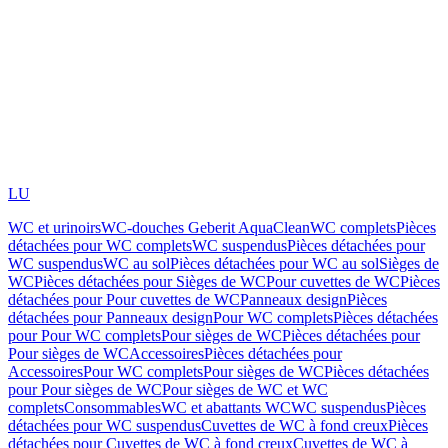
LU
WC et urinoirs
WC-douches Geberit AquaClean
WC complets
Pièces
détachées pour WC complets
WC suspendus
Pièces détachées pour
WC suspendus
WC au sol
Pièces détachées pour WC au sol
Sièges de
WC
Pièces détachées pour Sièges de WC
Pour cuvettes de WC
Pièces
détachées pour Pour cuvettes de WC
Panneaux design
Pièces
détachées pour Panneaux design
Pour WC complets
Pièces détachées
pour Pour WC complets
Pour sièges de WC
Pièces détachées pour
Pour sièges de WC
Accessoires
Pièces détachées pour
Accessoires
Pour WC complets
Pour sièges de WC
Pièces détachées
pour Pour sièges de WC
Pour sièges de WC et WC
complets
Consommables
WC et abattants WC
WC suspendus
Pièces
détachées pour WC suspendus
Cuvettes de WC à fond creux
Pièces
détachées pour Cuvettes de WC à fond creux
Cuvettes de WC à