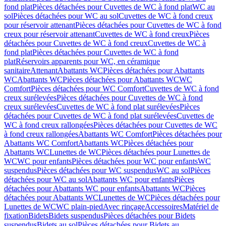
fond plat
Pièces détachées pour Cuvettes de WC à fond plat
WC au
sol
Pièces détachées pour WC au sol
Cuvettes de WC à fond creux
pour réservoir attenant
Pièces détachées pour Cuvettes de WC à fond
creux pour réservoir attenant
Cuvettes de WC à fond creux
Pièces
détachées pour Cuvettes de WC à fond creux
Cuvettes de WC à
fond plat
Pièces détachées pour Cuvettes de WC à fond
plat
Réservoirs apparents pour WC, en céramique
sanitaire
Attenant
Abattants WC
Pièces détachées pour Abattants
WC
Abattants WC
Pièces détachées pour Abattants WC
WC
Comfort
Pièces détachées pour WC Comfort
Cuvettes de WC à fond
creux surélevées
Pièces détachées pour Cuvettes de WC à fond
creux surélevées
Cuvettes de WC à fond plat surélevées
Pièces
détachées pour Cuvettes de WC à fond plat surélevées
Cuvettes de
WC à fond creux rallongées
Pièces détachées pour Cuvettes de WC
à fond creux rallongées
Abattants WC Comfort
Pièces détachées pour
Abattants WC Comfort
Abattants WC
Pièces détachées pour
Abattants WC
Lunettes de WC
Pièces détachées pour Lunettes de
WC
WC pour enfants
Pièces détachées pour WC pour enfants
WC
suspendus
Pièces détachées pour WC suspendus
WC au sol
Pièces
détachées pour WC au sol
Abattants WC pour enfants
Pièces
détachées pour Abattants WC pour enfants
Abattants WC
Pièces
détachées pour Abattants WC
Lunettes de WC
Pièces détachées pour
Lunettes de WC
WC plain-pied
Avec rinçage
Accessoires
Matériel de
fixation
Bidets
Bidets suspendus
Pièces détachées pour Bidets
suspendus
Bidets au sol
Pièces détachées pour Bidets au