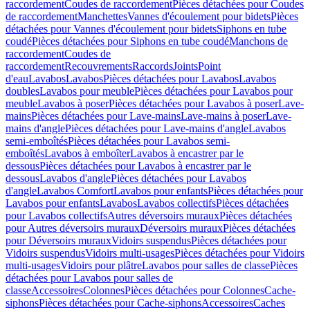
raccordement
Coudes de raccordement
Pièces détachées pour Coudes
de raccordement
Manchettes
Vannes d'écoulement pour bidets
Pièces
détachées pour Vannes d'écoulement pour bidets
Siphons en tube
coudé
Pièces détachées pour Siphons en tube coudé
Manchons de
raccordement
Coudes de
raccordement
Recouvrements
Raccords
Joints
Point
d'eau
Lavabos
Lavabos
Pièces détachées pour Lavabos
Lavabos
doubles
Lavabos pour meuble
Pièces détachées pour Lavabos pour
meuble
Lavabos à poser
Pièces détachées pour Lavabos à poser
Lave-
mains
Pièces détachées pour Lave-mains
Lave-mains à poser
Lave-
mains d'angle
Pièces détachées pour Lave-mains d'angle
Lavabos
semi-emboîtés
Pièces détachées pour Lavabos semi-
emboîtés
Lavabos à emboîter
Lavabos à encastrer par le
dessous
Pièces détachées pour Lavabos à encastrer par le
dessous
Lavabos d'angle
Pièces détachées pour Lavabos
d'angle
Lavabos Comfort
Lavabos pour enfants
Pièces détachées pour
Lavabos pour enfants
Lavabos
Lavabos collectifs
Pièces détachées
pour Lavabos collectifs
Autres déversoirs muraux
Pièces détachées
pour Autres déversoirs muraux
Déversoirs muraux
Pièces détachées
pour Déversoirs muraux
Vidoirs suspendus
Pièces détachées pour
Vidoirs suspendus
Vidoirs multi-usages
Pièces détachées pour Vidoirs
multi-usages
Vidoirs pour plâtre
Lavabos pour salles de classe
Pièces
détachées pour Lavabos pour salles de
classe
Accessoires
Colonnes
Pièces détachées pour Colonnes
Cache-
siphons
Pièces détachées pour Cache-siphons
Accessoires
Caches