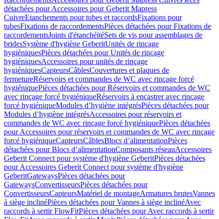
détachées pour Accessoires pour Geberit Mapress
Cuivre
Etanchements pour tubes et raccords
Fixations pour
tubes
Fixations de raccordements
Pièces détachées pour Fixations de
raccordements
Joints d'étanchéité
Sets de vis pour assemblages de
brides
Système d'hygiène Geberit
Unités de rinçage
hygiéniques
Pièces détachées pour Unités de rinçage
hygiéniques
Accessoires pour unités de rinçage
hygiéniques
Capteurs
Câbles
Couvertures et plaques de
fermeture
Réservoirs et commandes de WC avec rinçage forcé
hygiénique
Pièces détachées pour Réservoirs et commandes de WC
avec rinçage forcé hygiénique
Réservoirs à encastrer avec rinçage
forcé hygiénique
Modules d’hygiène intégrés
Pièces détachées pour
Modules d’hygiène intégrés
Accessoires pour réservoirs et
commandes de WC avec rinçage forcé hygiénique
Pièces détachées
pour Accessoires pour réservoirs et commandes de WC avec rinçage
forcé hygiénique
Capteurs
Câbles
Blocs d’alimentation
Pièces
détachées pour Blocs d’alimentation
Composants réseau
Accessoires
Geberit Connect pour système d'hygiène Geberit
Pièces détachées
pour Accessoires Geberit Connect pour système d'hygiène
Geberit
Gateways
Pièces détachées pour
Gateways
Convertisseurs
Pièces détachées pour
Convertisseurs
Capteurs
Matériel de montage
Armatures brutes
Vannes
à siège incliné
Pièces détachées pour Vannes à siège incliné
Avec
raccords à sertir FlowFit
Pièces détachées pour Avec raccords à sertir