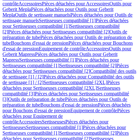
contrôle
Accessoires
Pièces détachées pour Accessoires
Outils pour
Geberit Mepla
Pièces détachées pour Outils pour Geberit
Mepla
Outils de sertissage manuels
Pièces détachées pour Outils de
sertissage manuels
Sertisseuses compatibilité [1]
Pièces détachées
pour Sertisseuses compatibilité [1]
Sertisseuses compatibilité
[2]
Pièces détachées pour Sertisseuses compatibilité [2]
Outils de
préparation de tube
Pièces détachées pour Outils de préparation de
tube
Bouchons d'essai de pression
Pièces détachées pour Bouchons
d'essai de pression
Equipement de contrôle
Accessoires
Outils pour
Geberit Mapress
Pièces détachées pour Outils pour Geberit
Mapress
Sertisseuses compatibilité [1]
Pièces détachées pour
Sertisseuses compatibilité [1]
Sertisseuses compatibilité [2]
Pièces
détachées pour Sertisseuses compatibilité [2]
Compatibilité des outils
de sertissage [1] / [2]
Pièces détachées pour Compatibilité des outils
de sertissage [1] / [2]
Sertisseuses compatibilité [2XL]
Pièces
détachées pour Sertisseuses compatibilité [2XL]
Sertisseuses
compatibilité [3]
Pièces détachées pour Sertisseuses compatibilité
[3]
Outils de préparation de tube
Pièces détachées pour Outils de
préparation de tube
Bouchons d'essai de pression
Pièces détachées
pour Bouchons d'essai de pression
Equipement de contrôle
Pièces
détachées pour Equipement de
contrôle
Accessoires
Sertisseuses
Pièces détachées pour
Sertisseuses
Sertisseuses compatibilité [1]
Pièces détachées pour
Sertisseuses compatibilité [1]
Sertisseuses compatibilité [2]
Pièces
détachées pour Sertisseuses compatibilité [2]
Sertisseuses