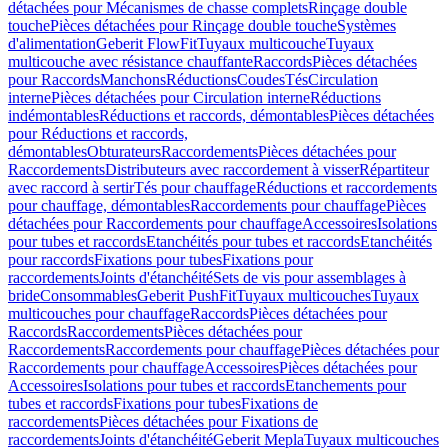
détachées pour Mécanismes de chasse complets
Rinçage double
touche
Pièces détachées pour Rinçage double touche
Systèmes
d'alimentation
Geberit FlowFit
Tuyaux multicouche
Tuyaux
multicouche avec résistance chauffante
Raccords
Pièces détachées
pour Raccords
Manchons
Réductions
Coudes
Tés
Circulation
interne
Pièces détachées pour Circulation interne
Réductions
indémontables
Réductions et raccords, démontables
Pièces détachées
pour Réductions et raccords,
démontables
Obturateurs
Raccordements
Pièces détachées pour
Raccordements
Distributeurs avec raccordement à visser
Répartiteur
avec raccord à sertir
Tés pour chauffage
Réductions et raccordements
pour chauffage, démontables
Raccordements pour chauffage
Pièces
détachées pour Raccordements pour chauffage
Accessoires
Isolations
pour tubes et raccords
Etanchéités pour tubes et raccords
Etanchéités
pour raccords
Fixations pour tubes
Fixations pour
raccordements
Joints d'étanchéité
Sets de vis pour assemblages à
bride
Consommables
Geberit PushFit
Tuyaux multicouches
Tuyaux
multicouches pour chauffage
Raccords
Pièces détachées pour
Raccords
Raccordements
Pièces détachées pour
Raccordements
Raccordements pour chauffage
Pièces détachées pour
Raccordements pour chauffage
Accessoires
Pièces détachées pour
Accessoires
Isolations pour tubes et raccords
Etanchements pour
tubes et raccords
Fixations pour tubes
Fixations de
raccordements
Pièces détachées pour Fixations de
raccordements
Joints d'étanchéité
Geberit Mepla
Tuyaux multicouches