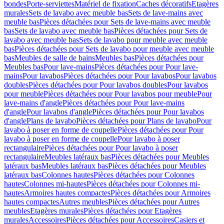
bondes
Porte-serviettes
Matériel de fixation
Caches décoratifs
Etagères
murales
Sets de lavabo avec meuble bas
Sets de lave-mains avec
meuble bas
Pièces détachées pour Sets de lave-mains avec meuble
bas
Sets de lavabo avec meuble bas
Pièces détachées pour Sets de
lavabo avec meuble bas
Sets de lavabo pour meuble avec meuble
bas
Pièces détachées pour Sets de lavabo pour meuble avec meuble
bas
Meubles de salle de bains
Meubles bas
Pièces détachées pour
Meubles bas
Pour lave-mains
Pièces détachées pour Pour lave-
mains
Pour lavabos
Pièces détachées pour Pour lavabos
Pour lavabos
doubles
Pièces détachées pour Pour lavabos doubles
Pour lavabos
pour meuble
Pièces détachées pour Pour lavabos pour meuble
Pour
lave-mains d'angle
Pièces détachées pour Pour lave-mains
d'angle
Pour lavabos d'angle
Pièces détachées pour Pour lavabos
d'angle
Plans de lavabo
Pièces détachées pour Plans de lavabo
Pour
lavabo à poser en forme de coupelle
Pièces détachées pour Pour
lavabo à poser en forme de coupelle
Pour lavabo à poser
rectangulaire
Pièces détachées pour Pour lavabo à poser
rectangulaire
Meubles latéraux bas
Pièces détachées pour Meubles
latéraux bas
Meubles latéraux bas
Pièces détachées pour Meubles
latéraux bas
Colonnes hautes
Pièces détachées pour Colonnes
hautes
Colonnes mi-hautes
Pièces détachées pour Colonnes mi-
hautes
Armoires hautes compactes
Pièces détachées pour Armoires
hautes compactes
Autres meubles
Pièces détachées pour Autres
meubles
Etagères murales
Pièces détachées pour Etagères
murales
Accessoires
Pièces détachées pour Accessoires
Casiers et