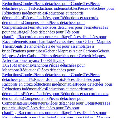
Réductions
Coudes
Pièces détachées pour Coudes
Tés
Pièces
détachées pour Tés
Réductions indémontables
Pièces détachées pour
Réductions indémontables
Réductions et raccords,
démontables
Pièces détachées pour Réductions et raccords,
démontables
Compensateurs
Pièces détachées pour
Compensateurs
Fermetures
Pièces détachées pour Fermetures
Tés
pour chauffage
Pièces détachées pour Tés pour
chauffage
Raccordements pour chauffage
Pièces détachées pour
Raccordements pour chauffage
Accessoires pour Geberit Mapress
Therm
Joints d'étanchéité
Sets de vis pour assemblages à
bride
Fixations pour tubes
Geberit Mapress Acier Carbone
Geberit
Mapress Acier Carbone
Pièces détachées pour Geberit Mapress
Acier Carbone
Tuyaux 1.0034
Tuyaux
1.0215
Mamelons
Manchons
Pièces détachées pour
Manchons
Réductions
Pièces détachées pour
Réductions
Coudes
Pièces détachées pour Coudes
Tés
Pièces
détachées pour Tés
Raccords en croix
Pièces détachées pour
Raccords en croix
Réductions indémontables
Pièces détachées pour
Réductions indémontables
Réductions et raccordements,
démontables
Pièces détachées pour Réductions et raccordements,
démontables
Compensateurs
Pièces détachées pour
Compensateurs
Obturateurs
Pièces détachées pour Obturateurs
Tés
pour chauffage
Pièces détachées pour Tés pour
chauffage
Raccordements pour chauffage
Pièces détachées pour
Raccordements pour chauffage
Accessoires pour Geberit Mapress