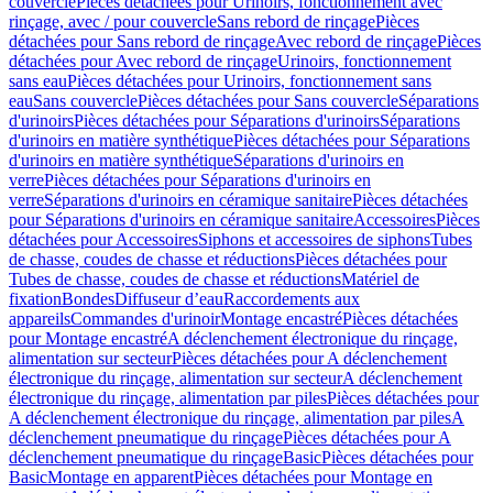
couvercle
Pièces détachées pour Urinoirs, fonctionnement avec
rinçage, avec / pour couvercle
Sans rebord de rinçage
Pièces
détachées pour Sans rebord de rinçage
Avec rebord de rinçage
Pièces
détachées pour Avec rebord de rinçage
Urinoirs, fonctionnement
sans eau
Pièces détachées pour Urinoirs, fonctionnement sans
eau
Sans couvercle
Pièces détachées pour Sans couvercle
Séparations
d'urinoirs
Pièces détachées pour Séparations d'urinoirs
Séparations
d'urinoirs en matière synthétique
Pièces détachées pour Séparations
d'urinoirs en matière synthétique
Séparations d'urinoirs en
verre
Pièces détachées pour Séparations d'urinoirs en
verre
Séparations d'urinoirs en céramique sanitaire
Pièces détachées
pour Séparations d'urinoirs en céramique sanitaire
Accessoires
Pièces
détachées pour Accessoires
Siphons et accessoires de siphons
Tubes
de chasse, coudes de chasse et réductions
Pièces détachées pour
Tubes de chasse, coudes de chasse et réductions
Matériel de
fixation
Bondes
Diffuseur d’eau
Raccordements aux
appareils
Commandes d'urinoir
Montage encastré
Pièces détachées
pour Montage encastré
A déclenchement électronique du rinçage,
alimentation sur secteur
Pièces détachées pour A déclenchement
électronique du rinçage, alimentation sur secteur
A déclenchement
électronique du rinçage, alimentation par piles
Pièces détachées pour
A déclenchement électronique du rinçage, alimentation par piles
A
déclenchement pneumatique du rinçage
Pièces détachées pour A
déclenchement pneumatique du rinçage
Basic
Pièces détachées pour
Basic
Montage en apparent
Pièces détachées pour Montage en