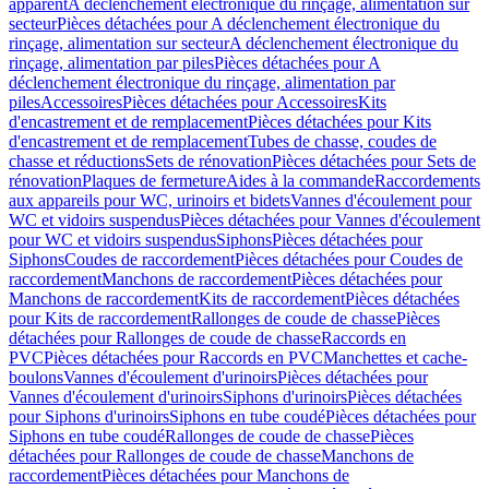
apparent
A déclenchement électronique du rinçage, alimentation sur
secteur
Pièces détachées pour A déclenchement électronique du
rinçage, alimentation sur secteur
A déclenchement électronique du
rinçage, alimentation par piles
Pièces détachées pour A
déclenchement électronique du rinçage, alimentation par
piles
Accessoires
Pièces détachées pour Accessoires
Kits
d'encastrement et de remplacement
Pièces détachées pour Kits
d'encastrement et de remplacement
Tubes de chasse, coudes de
chasse et réductions
Sets de rénovation
Pièces détachées pour Sets de
rénovation
Plaques de fermeture
Aides à la commande
Raccordements
aux appareils pour WC, urinoirs et bidets
Vannes d'écoulement pour
WC et vidoirs suspendus
Pièces détachées pour Vannes d'écoulement
pour WC et vidoirs suspendus
Siphons
Pièces détachées pour
Siphons
Coudes de raccordement
Pièces détachées pour Coudes de
raccordement
Manchons de raccordement
Pièces détachées pour
Manchons de raccordement
Kits de raccordement
Pièces détachées
pour Kits de raccordement
Rallonges de coude de chasse
Pièces
détachées pour Rallonges de coude de chasse
Raccords en
PVC
Pièces détachées pour Raccords en PVC
Manchettes et cache-
boulons
Vannes d'écoulement d'urinoirs
Pièces détachées pour
Vannes d'écoulement d'urinoirs
Siphons d'urinoirs
Pièces détachées
pour Siphons d'urinoirs
Siphons en tube coudé
Pièces détachées pour
Siphons en tube coudé
Rallonges de coude de chasse
Pièces
détachées pour Rallonges de coude de chasse
Manchons de
raccordement
Pièces détachées pour Manchons de