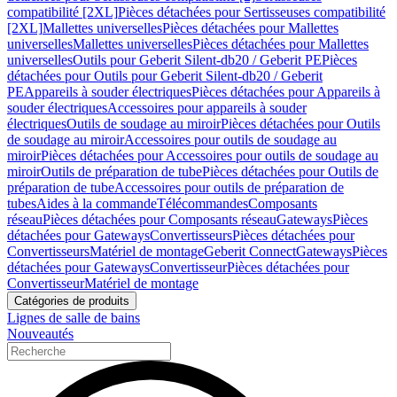
compatibilité [2XL]
Pièces détachées pour Sertisseuses compatibilité
[2XL]
Mallettes universelles
Pièces détachées pour Mallettes
universelles
Mallettes universelles
Pièces détachées pour Mallettes
universelles
Outils pour Geberit Silent-db20 / Geberit PE
Pièces
détachées pour Outils pour Geberit Silent-db20 / Geberit
PE
Appareils à souder électriques
Pièces détachées pour Appareils à
souder électriques
Accessoires pour appareils à souder
électriques
Outils de soudage au miroir
Pièces détachées pour Outils
de soudage au miroir
Accessoires pour outils de soudage au
miroir
Pièces détachées pour Accessoires pour outils de soudage au
miroir
Outils de préparation de tube
Pièces détachées pour Outils de
préparation de tube
Accessoires pour outils de préparation de
tubes
Aides à la commande
Télécommandes
Composants
réseau
Pièces détachées pour Composants réseau
Gateways
Pièces
détachées pour Gateways
Convertisseurs
Pièces détachées pour
Convertisseurs
Matériel de montage
Geberit Connect
Gateways
Pièces
détachées pour Gateways
Convertisseur
Pièces détachées pour
Convertisseur
Matériel de montage
Catégories de produits
Lignes de salle de bains
Nouveautés