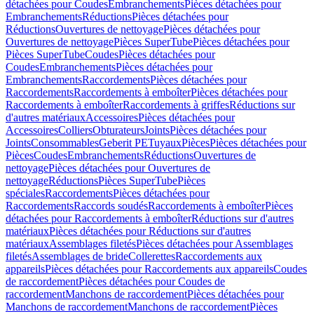
détachées pour Coudes
Embranchements
Pièces détachées pour
Embranchements
Réductions
Pièces détachées pour
Réductions
Ouvertures de nettoyage
Pièces détachées pour
Ouvertures de nettoyage
Pièces SuperTube
Pièces détachées pour
Pièces SuperTube
Coudes
Pièces détachées pour
Coudes
Embranchements
Pièces détachées pour
Embranchements
Raccordements
Pièces détachées pour
Raccordements
Raccordements à emboîter
Pièces détachées pour
Raccordements à emboîter
Raccordements à griffes
Réductions sur
d'autres matériaux
Accessoires
Pièces détachées pour
Accessoires
Colliers
Obturateurs
Joints
Pièces détachées pour
Joints
Consommables
Geberit PE
Tuyaux
Pièces
Pièces détachées pour
Pièces
Coudes
Embranchements
Réductions
Ouvertures de
nettoyage
Pièces détachées pour Ouvertures de
nettoyage
Réductions
Pièces SuperTube
Pièces
spéciales
Raccordements
Pièces détachées pour
Raccordements
Raccords soudés
Raccordements à emboîter
Pièces
détachées pour Raccordements à emboîter
Réductions sur d'autres
matériaux
Pièces détachées pour Réductions sur d'autres
matériaux
Assemblages filetés
Pièces détachées pour Assemblages
filetés
Assemblages de bride
Collerettes
Raccordements aux
appareils
Pièces détachées pour Raccordements aux appareils
Coudes
de raccordement
Pièces détachées pour Coudes de
raccordement
Manchons de raccordement
Pièces détachées pour
Manchons de raccordement
Manchons de raccordement
Pièces