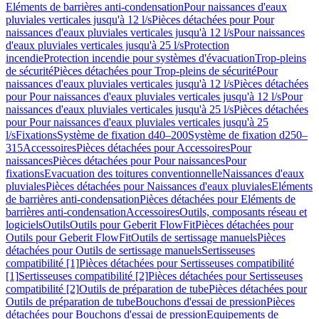
Eléments de barrières anti-condensation
Pour naissances d'eaux
pluviales verticales jusqu'à 12 l/s
Pièces détachées pour Pour
naissances d'eaux pluviales verticales jusqu'à 12 l/s
Pour naissances
d'eaux pluviales verticales jusqu'à 25 l/s
Protection
incendie
Protection incendie pour systèmes d'évacuation
Trop-pleins
de sécurité
Pièces détachées pour Trop-pleins de sécurité
Pour
naissances d'eaux pluviales verticales jusqu'à 12 l/s
Pièces détachées
pour Pour naissances d'eaux pluviales verticales jusqu'à 12 l/s
Pour
naissances d'eaux pluviales verticales jusqu'à 25 l/s
Pièces détachées
pour Pour naissances d'eaux pluviales verticales jusqu'à 25
l/s
Fixations
Système de fixation d40–200
Système de fixation d250–
315
Accessoires
Pièces détachées pour Accessoires
Pour
naissances
Pièces détachées pour Pour naissances
Pour
fixations
Evacuation des toitures conventionnelle
Naissances d'eaux
pluviales
Pièces détachées pour Naissances d'eaux pluviales
Eléments
de barrières anti-condensation
Pièces détachées pour Eléments de
barrières anti-condensation
Accessoires
Outils, composants réseau et
logiciels
Outils
Outils pour Geberit FlowFit
Pièces détachées pour
Outils pour Geberit FlowFit
Outils de sertissage manuels
Pièces
détachées pour Outils de sertissage manuels
Sertisseuses
compatibilité [1]
Pièces détachées pour Sertisseuses compatibilité
[1]
Sertisseuses compatibilité [2]
Pièces détachées pour Sertisseuses
compatibilité [2]
Outils de préparation de tube
Pièces détachées pour
Outils de préparation de tube
Bouchons d'essai de pression
Pièces
détachées pour Bouchons d'essai de pression
Equipements de