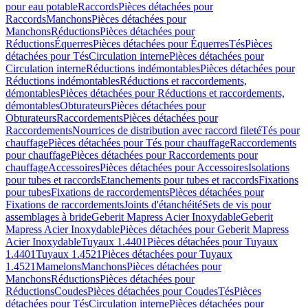
pour eau potable
Raccords
Pièces détachées pour
Raccords
Manchons
Pièces détachées pour
Manchons
Réductions
Pièces détachées pour
Réductions
Équerres
Pièces détachées pour Équerres
Tés
Pièces
détachées pour Tés
Circulation interne
Pièces détachées pour
Circulation interne
Réductions indémontables
Pièces détachées pour
Réductions indémontables
Réductions et raccordements,
démontables
Pièces détachées pour Réductions et raccordements,
démontables
Obturateurs
Pièces détachées pour
Obturateurs
Raccordements
Pièces détachées pour
Raccordements
Nourrices de distribution avec raccord fileté
Tés pour
chauffage
Pièces détachées pour Tés pour chauffage
Raccordements
pour chauffage
Pièces détachées pour Raccordements pour
chauffage
Accessoires
Pièces détachées pour Accessoires
Isolations
pour tubes et raccords
Etanchements pour tubes et raccords
Fixations
pour tubes
Fixations de raccordements
Pièces détachées pour
Fixations de raccordements
Joints d'étanchéité
Sets de vis pour
assemblages à bride
Geberit Mapress Acier Inoxydable
Geberit
Mapress Acier Inoxydable
Pièces détachées pour Geberit Mapress
Acier Inoxydable
Tuyaux 1.4401
Pièces détachées pour Tuyaux
1.4401
Tuyaux 1.4521
Pièces détachées pour Tuyaux
1.4521
Mamelons
Manchons
Pièces détachées pour
Manchons
Réductions
Pièces détachées pour
Réductions
Coudes
Pièces détachées pour Coudes
Tés
Pièces
détachées pour Tés
Circulation interne
Pièces détachées pour