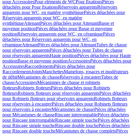
pour Accessoires
Pour eléments de WC
Pour fixations
Pièces
détachées pour Pour fixations
Réservoirs apparents
Réservoirs
apparents pour WC, en matière synthétique
Pièces détachées pour
Réservoirs apparents pour WC, en matière
synthétique
Attenant
Pièces détachées pour Attenant
Basse et
moyenne position
Pièces détachées pour Basse et moyenne
position
Réservoirs apparents pour WC, en céramique
Pièces
détachées pour Réservoirs apparents pour WC, en
céramique
Attenant
Pièces détachées pour Attenant
Tubes de chasse
pour réservoirs apparents
Pièces détachées pour Tubes de chasse
pour réservoirs apparents
Haute position
Pièces détachées pour Haute
position
Basse et moyenne position
Accessoires
Pièces détachées pour
Accessoires
Raccordements
Pièces détachées pour
Raccordements
Joints
Manchettes
Mamelons, rosaces et modérateurs
de débit
Mécanismes de chasse
Réservoirs à encastrer
Tubes de
chasse
Accessoires
Mécanismes de chasse et robinets
flotteurs
Robinets flotteurs
Pièces détachées pour Robinets
flotteurs
Robinets flotteurs pour réservoirs apparents
Pièces détachées
pour Robinets flotteurs pour réservoirs apparents
Robinets flotteurs
pour réservoirs à encastrer
Pièces détachées pour Robinets flotteurs
pour réservoirs à encastrer
Mécanismes de chasse
Pièces détachées
pour Mécanismes de chasse
Rinçage interrompable
Pièces détachées
pour Rinçage interrompable
Rinçage simple touche
Pièces détachées
pour Rinçage simple touche
Rinçage double touche
Pièces détachées
pour Rinçage double touche
Mécanismes de chasse complets
Pièces