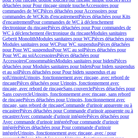
détachées pour Pour rinçage simple touche
Accessoires pour
commandes de WC
Pièces détachées pour Accessoires pour
commandes de WC
Kits d'encastrement
Pièces détachées pour Kits
d'encastrement
Pour commandes de WC à déclenchement
électronique du rinçage
Pièces détachées pour Pour commandes de
WC à déclenchement électronique du rinçage
Modules sanitaires
Geberit Monolith
Modules sanitaires pour WC
Pièces détachées pour
Modules sanitaires pour WC
Pour WC suspendus
Pièces détachées
pour Pour WC suspendus
Pour WC au sol
Pièces détachées pour
Pour WC au sol
Accessoires
Pièces détachées pour
Accessoires
Consommables
Modules sanitaires pour bidets
Pièces
détachées pour Modules sanitaires pour bidets
Pour bidets suspendus
et au sol
Pièces détachées pour Pour bidets suspendus et au
sol
Urinoirs
Urinoirs, fonctionnement avec rinçage, avec rebord de
rinçage
Pièces détachées pour Urinoirs, fonctionnement avec
rinçage, avec rebord de rinçage
Sans couvercle
Pièces détachées pour
Sans couvercle
Urinoirs, fonctionnement avec rinçage, sans rebord
de rinçage
Pièces détachées pour Urinoirs, fonctionnement avec
rinçage, sans rebord de rinçage
Commande d'urinoir apparente ou à
encastrer
Pièces détachées pour Commande d'urinoir apparente ou à
encastrer
Avec commande d'urinoir intégrée
Pièces détachées pour
Avec commande d'urinoir intégrée
Pour commande d'urinoir
intégrée
Pièces détachées pour Pour commande d'urinoir
intégrée
Urinoirs, fonctionnement avec rinçage, avec / pour