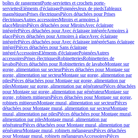
boîtes de rangement
Porte-serviettes et crochets porte-
serviettes
Eléments d'éclairage
Poignées
Jeux de pieds
Tableaux
magnétiques
Prises électriques
Pièces détachées pour Prises
électriques
Autres accessoires
Miroirs et armoires à
glace
Miroirs
Pièces détachées pour Miroirs
Avec éclairage
intégrée
Pièces détachées pour Avec éclairage intégrée
Armoires à
glace
Pièces détachées pour Armoires à glace
Avec éclairage
intégrée
Pièces détachées pour Avec éclairage intégrée
Sans éclairage
intégré
Pièces détachées pour Sans éclairage
intégré
Accessoires
Eléments d'éclairage
Poignées
Autres
accessoires
Prises électriques
Robinetteries
Robinetteries de
lavabo
Pièces détachées pour Robinetteries de lavabo
Montage sur
gorge, alimentation sur secteur
Pièces détachées pour Montage sur
gorge, alimentation sur secteur
Montage sur gorge, alimentation par
piles
Pièces détachées pour Montage sur gorge, alimentation par
piles
Montage sur gorge, alimentation par générateur
Pièces détachées
pour Montage sur gorge, alimentation par générateur
Montage sur
gorge, robinets mitigeurs
Pièces détachées pour Montage sur gorge,
robinets mitigeurs
Montage mural, alimentation sur secteur
Pièces
détachées pour Montage mural, alimentation sur secteur
Montage
mural, alimentation par piles
Pièces détachées pour Montage mural,
alimentation par piles
Montage mural, alimentation par
générateur
Pièces détachées pour Montage mural, alimentation par
générateur
Montage mural, robinets mélangeurs
Pièces détachées
pour Montage mural, robinets mélangeurs
Accessoires
Pièces