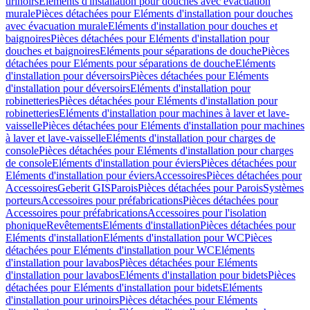
urinoirs
Eléments d'installation pour douches avec évacuation
murale
Pièces détachées pour Eléments d'installation pour douches
avec évacuation murale
Eléments d'installation pour douches et
baignoires
Pièces détachées pour Eléments d'installation pour
douches et baignoires
Eléments pour séparations de douche
Pièces
détachées pour Eléments pour séparations de douche
Eléments
d'installation pour déversoirs
Pièces détachées pour Eléments
d'installation pour déversoirs
Eléments d'installation pour
robinetteries
Pièces détachées pour Eléments d'installation pour
robinetteries
Eléments d'installation pour machines à laver et lave-
vaisselle
Pièces détachées pour Eléments d'installation pour machines
à laver et lave-vaisselle
Eléments d'installation pour charges de
console
Pièces détachées pour Eléments d'installation pour charges
de console
Eléments d'installation pour éviers
Pièces détachées pour
Eléments d'installation pour éviers
Accessoires
Pièces détachées pour
Accessoires
Geberit GIS
Parois
Pièces détachées pour Parois
Systèmes
porteurs
Accessoires pour préfabrications
Pièces détachées pour
Accessoires pour préfabrications
Accessoires pour l'isolation
phonique
Revêtements
Eléments d'installation
Pièces détachées pour
Eléments d'installation
Eléments d'installation pour WC
Pièces
détachées pour Eléments d'installation pour WC
Eléments
d'installation pour lavabos
Pièces détachées pour Eléments
d'installation pour lavabos
Eléments d'installation pour bidets
Pièces
détachées pour Eléments d'installation pour bidets
Eléments
d'installation pour urinoirs
Pièces détachées pour Eléments