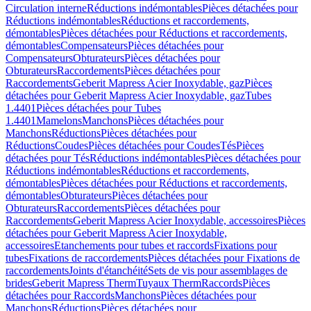
Circulation interne
Réductions indémontables
Pièces détachées pour
Réductions indémontables
Réductions et raccordements,
démontables
Pièces détachées pour Réductions et raccordements,
démontables
Compensateurs
Pièces détachées pour
Compensateurs
Obturateurs
Pièces détachées pour
Obturateurs
Raccordements
Pièces détachées pour
Raccordements
Geberit Mapress Acier Inoxydable, gaz
Pièces
détachées pour Geberit Mapress Acier Inoxydable, gaz
Tubes
1.4401
Pièces détachées pour Tubes
1.4401
Mamelons
Manchons
Pièces détachées pour
Manchons
Réductions
Pièces détachées pour
Réductions
Coudes
Pièces détachées pour Coudes
Tés
Pièces
détachées pour Tés
Réductions indémontables
Pièces détachées pour
Réductions indémontables
Réductions et raccordements,
démontables
Pièces détachées pour Réductions et raccordements,
démontables
Obturateurs
Pièces détachées pour
Obturateurs
Raccordements
Pièces détachées pour
Raccordements
Geberit Mapress Acier Inoxydable, accessoires
Pièces
détachées pour Geberit Mapress Acier Inoxydable,
accessoires
Etanchements pour tubes et raccords
Fixations pour
tubes
Fixations de raccordements
Pièces détachées pour Fixations de
raccordements
Joints d'étanchéité
Sets de vis pour assemblages de
brides
Geberit Mapress Therm
Tuyaux Therm
Raccords
Pièces
détachées pour Raccords
Manchons
Pièces détachées pour
Manchons
Réductions
Pièces détachées pour