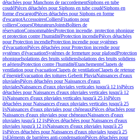
détachées pour Manchons de raccordement
Siphons en tube
coudé
Pièces détachées pour Siphons en tube coudé
Siphons en
forme d'escargot
Pièces détachées pour Siphons en forme
d'escargot
Accessoires
Colliers
Fixations pour
colliers
Coques
Obturateurs
Joints
Boîtiers de
réservation
Consommables
Protection incendie, protection phonique
et protection contre l'humidité
Protection incendie
Pièces détachées
pour Protection incendie
Protection incendie pour systèmes
d'évacuation
Pièces détachées pour Protection incendie pour
systèmes d'évacuation
Systèmes de fermeture pour plafond
Protection
phonique
Isolations des bruits solidiens
Isolations des bruits solidiens
et aériens
Protection contre l'humidité
Etanchements
Clapets de
ventilation pour évacuation
Clapets de ventilation
Clapets de retenue
d’énergie
Evacuation des toitures Geberit Pluvia
Naissances d'eaux
pluviales
Pièces détachées pour Naissances d'eaux
pluviales
Naissances d'eaux pluviales verticales jusqu'à 12 l/s
Pièces
détachées pour Naissances d'eaux pluviales verticales jusqu'à 12
l/s
Naissances d'eaux pluviales verticales jusqu'à 25 l/s
Pièces
détachées pour Naissances d'eaux pluviales verticales jusqu'à 25
l/s
Naissances d'eaux pluviales pour chéneaux
Pièces détachées pour
Naissances d'eaux pluviales pour chéneaux
Naissances d'eaux
pluviales jusqu'à 12 l/s
Pièces détachées pour Naissances d'eaux
pluviales jusqu'à 12 l/s
Naissances d'eaux pluviales jusqu'à 25
l/s
Pièces détachées pour Naissances d'eaux pluviales jusqu'à 25
l/s
Eléments de barrières anti-condensation
Pièces détachées pour