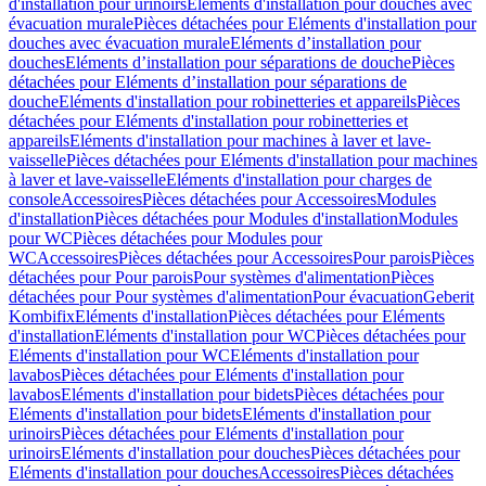
d'installation pour urinoirs
Eléments d'installation pour douches avec
évacuation murale
Pièces détachées pour Eléments d'installation pour
douches avec évacuation murale
Eléments d’installation pour
douches
Eléments d’installation pour séparations de douche
Pièces
détachées pour Eléments d’installation pour séparations de
douche
Eléments d'installation pour robinetteries et appareils
Pièces
détachées pour Eléments d'installation pour robinetteries et
appareils
Eléments d'installation pour machines à laver et lave-
vaisselle
Pièces détachées pour Eléments d'installation pour machines
à laver et lave-vaisselle
Eléments d'installation pour charges de
console
Accessoires
Pièces détachées pour Accessoires
Modules
d'installation
Pièces détachées pour Modules d'installation
Modules
pour WC
Pièces détachées pour Modules pour
WC
Accessoires
Pièces détachées pour Accessoires
Pour parois
Pièces
détachées pour Pour parois
Pour systèmes d'alimentation
Pièces
détachées pour Pour systèmes d'alimentation
Pour évacuation
Geberit
Kombifix
Eléments d'installation
Pièces détachées pour Eléments
d'installation
Eléments d'installation pour WC
Pièces détachées pour
Eléments d'installation pour WC
Eléments d'installation pour
lavabos
Pièces détachées pour Eléments d'installation pour
lavabos
Eléments d'installation pour bidets
Pièces détachées pour
Eléments d'installation pour bidets
Eléments d'installation pour
urinoirs
Pièces détachées pour Eléments d'installation pour
urinoirs
Eléments d'installation pour douches
Pièces détachées pour
Eléments d'installation pour douches
Accessoires
Pièces détachées