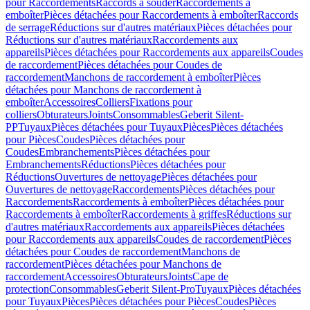
pour Raccordements
Raccords à souder
Raccordements à
emboîter
Pièces détachées pour Raccordements à emboîter
Raccords
de serrage
Réductions sur d'autres matériaux
Pièces détachées pour
Réductions sur d'autres matériaux
Raccordements aux
appareils
Pièces détachées pour Raccordements aux appareils
Coudes
de raccordement
Pièces détachées pour Coudes de
raccordement
Manchons de raccordement à emboîter
Pièces
détachées pour Manchons de raccordement à
emboîter
Accessoires
Colliers
Fixations pour
colliers
Obturateurs
Joints
Consommables
Geberit Silent-
PP
Tuyaux
Pièces détachées pour Tuyaux
Pièces
Pièces détachées
pour Pièces
Coudes
Pièces détachées pour
Coudes
Embranchements
Pièces détachées pour
Embranchements
Réductions
Pièces détachées pour
Réductions
Ouvertures de nettoyage
Pièces détachées pour
Ouvertures de nettoyage
Raccordements
Pièces détachées pour
Raccordements
Raccordements à emboîter
Pièces détachées pour
Raccordements à emboîter
Raccordements à griffes
Réductions sur
d'autres matériaux
Raccordements aux appareils
Pièces détachées
pour Raccordements aux appareils
Coudes de raccordement
Pièces
détachées pour Coudes de raccordement
Manchons de
raccordement
Pièces détachées pour Manchons de
raccordement
Accessoires
Obturateurs
Joints
Cape de
protection
Consommables
Geberit Silent-Pro
Tuyaux
Pièces détachées
pour Tuyaux
Pièces
Pièces détachées pour Pièces
Coudes
Pièces