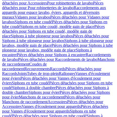
détachées pour Accessoires
Pour robinetteries de lavabo
Pièces
détachées pour Pour robinetteries de lavabo
Raccordements aux
appareils pour espace lavabo, éviers, appareils et déversoirs
muraux
Vidages pour lavabos
Pièces détachées pour Vidages pour
lavabos
Siphons en tube coudé
Pièces détachées pour Siphons en
tube coudé
Siphons en tube coudé, modèle gain de place
Pièces
détachées pour Siphons en tube coudé, modèle gain de
place
Siphons à tube plongeur pour lavabos
Pièces détachées pour
Siphons à tube plongeur pour lavabos
Siphons à tube plongeur pour
lavabos, modèle gain de place
Pièces détachées pour Siphons à tube
plongeur pour lavabos, modèle gain de place
Siphons à
encastrer
Pièces détachées pour Siphons à encastrer
Raccordements
de lavabo
Pièces détachées pour Raccordements de lavabo
Manchons
de raccordement
Coudes de
raccordement
Recouvrements
Raccords
Pièces détachées pour
Raccords
Joints
Tubes de trop-plein
Rallonges
Vannes d'écoulement
pour éviers
Pièces détachées pour Vannes d'écoulement pour
éviers
Siphons en tube coudé
Pièces détachées pour Siphons en tube
coudé
Siphons à double chambre
Pièces détachées pour Siphons à
double chambre
Siphons pour évier
Pièces détachées pour Siphons
pour évier
Manchons de raccordement
Pièces détachées pour
Manchons de raccordement
Accessoires
Pièces détachées pour
Accessoires
Vannes d'écoulement pour appareils
Pièces détachées
pour Vannes d'écoulement pour appareils
Siphons en tube
coudé
Pièces détachées pour Siphons en tube coudé
Siphons à