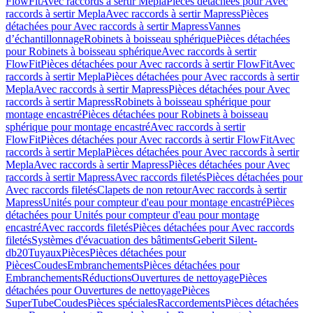
FlowFit
Avec raccords à sertir Mepla
Pièces détachées pour Avec
raccords à sertir Mepla
Avec raccords à sertir Mapress
Pièces
détachées pour Avec raccords à sertir Mapress
Vannes
d’échantillonnage
Robinets à boisseau sphérique
Pièces détachées
pour Robinets à boisseau sphérique
Avec raccords à sertir
FlowFit
Pièces détachées pour Avec raccords à sertir FlowFit
Avec
raccords à sertir Mepla
Pièces détachées pour Avec raccords à sertir
Mepla
Avec raccords à sertir Mapress
Pièces détachées pour Avec
raccords à sertir Mapress
Robinets à boisseau sphérique pour
montage encastré
Pièces détachées pour Robinets à boisseau
sphérique pour montage encastré
Avec raccords à sertir
FlowFit
Pièces détachées pour Avec raccords à sertir FlowFit
Avec
raccords à sertir Mepla
Pièces détachées pour Avec raccords à sertir
Mepla
Avec raccords à sertir Mapress
Pièces détachées pour Avec
raccords à sertir Mapress
Avec raccords filetés
Pièces détachées pour
Avec raccords filetés
Clapets de non retour
Avec raccords à sertir
Mapress
Unités pour compteur d'eau pour montage encastré
Pièces
détachées pour Unités pour compteur d'eau pour montage
encastré
Avec raccords filetés
Pièces détachées pour Avec raccords
filetés
Systèmes d'évacuation des bâtiments
Geberit Silent-
db20
Tuyaux
Pièces
Pièces détachées pour
Pièces
Coudes
Embranchements
Pièces détachées pour
Embranchements
Réductions
Ouvertures de nettoyage
Pièces
détachées pour Ouvertures de nettoyage
Pièces
SuperTube
Coudes
Pièces spéciales
Raccordements
Pièces détachées