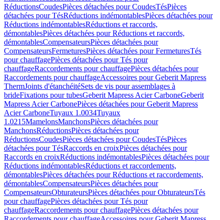
Réductions
Coudes
Pièces détachées pour Coudes
Tés
Pièces
détachées pour Tés
Réductions indémontables
Pièces détachées pour
Réductions indémontables
Réductions et raccords,
démontables
Pièces détachées pour Réductions et raccords,
démontables
Compensateurs
Pièces détachées pour
Compensateurs
Fermetures
Pièces détachées pour Fermetures
Tés
pour chauffage
Pièces détachées pour Tés pour
chauffage
Raccordements pour chauffage
Pièces détachées pour
Raccordements pour chauffage
Accessoires pour Geberit Mapress
Therm
Joints d'étanchéité
Sets de vis pour assemblages à
bride
Fixations pour tubes
Geberit Mapress Acier Carbone
Geberit
Mapress Acier Carbone
Pièces détachées pour Geberit Mapress
Acier Carbone
Tuyaux 1.0034
Tuyaux
1.0215
Mamelons
Manchons
Pièces détachées pour
Manchons
Réductions
Pièces détachées pour
Réductions
Coudes
Pièces détachées pour Coudes
Tés
Pièces
détachées pour Tés
Raccords en croix
Pièces détachées pour
Raccords en croix
Réductions indémontables
Pièces détachées pour
Réductions indémontables
Réductions et raccordements,
démontables
Pièces détachées pour Réductions et raccordements,
démontables
Compensateurs
Pièces détachées pour
Compensateurs
Obturateurs
Pièces détachées pour Obturateurs
Tés
pour chauffage
Pièces détachées pour Tés pour
chauffage
Raccordements pour chauffage
Pièces détachées pour
Raccordements pour chauffage
Accessoires pour Geberit Mapress