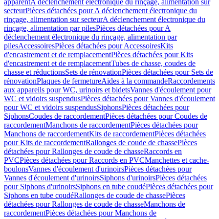
apparent
A déclenchement électronique du rinçage, alimentation sur
secteur
Pièces détachées pour A déclenchement électronique du
rinçage, alimentation sur secteur
A déclenchement électronique du
rinçage, alimentation par piles
Pièces détachées pour A
déclenchement électronique du rinçage, alimentation par
piles
Accessoires
Pièces détachées pour Accessoires
Kits
d'encastrement et de remplacement
Pièces détachées pour Kits
d'encastrement et de remplacement
Tubes de chasse, coudes de
chasse et réductions
Sets de rénovation
Pièces détachées pour Sets de
rénovation
Plaques de fermeture
Aides à la commande
Raccordements
aux appareils pour WC, urinoirs et bidets
Vannes d'écoulement pour
WC et vidoirs suspendus
Pièces détachées pour Vannes d'écoulement
pour WC et vidoirs suspendus
Siphons
Pièces détachées pour
Siphons
Coudes de raccordement
Pièces détachées pour Coudes de
raccordement
Manchons de raccordement
Pièces détachées pour
Manchons de raccordement
Kits de raccordement
Pièces détachées
pour Kits de raccordement
Rallonges de coude de chasse
Pièces
détachées pour Rallonges de coude de chasse
Raccords en
PVC
Pièces détachées pour Raccords en PVC
Manchettes et cache-
boulons
Vannes d'écoulement d'urinoirs
Pièces détachées pour
Vannes d'écoulement d'urinoirs
Siphons d'urinoirs
Pièces détachées
pour Siphons d'urinoirs
Siphons en tube coudé
Pièces détachées pour
Siphons en tube coudé
Rallonges de coude de chasse
Pièces
détachées pour Rallonges de coude de chasse
Manchons de
raccordement
Pièces détachées pour Manchons de