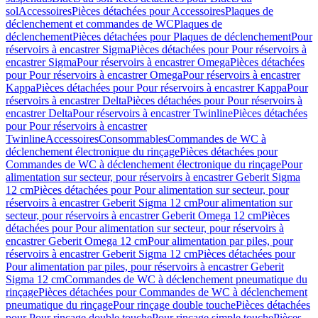
sol
Accessoires
Pièces détachées pour Accessoires
Plaques de
déclenchement et commandes de WC
Plaques de
déclenchement
Pièces détachées pour Plaques de déclenchement
Pour
réservoirs à encastrer Sigma
Pièces détachées pour Pour réservoirs à
encastrer Sigma
Pour réservoirs à encastrer Omega
Pièces détachées
pour Pour réservoirs à encastrer Omega
Pour réservoirs à encastrer
Kappa
Pièces détachées pour Pour réservoirs à encastrer Kappa
Pour
réservoirs à encastrer Delta
Pièces détachées pour Pour réservoirs à
encastrer Delta
Pour réservoirs à encastrer Twinline
Pièces détachées
pour Pour réservoirs à encastrer
Twinline
Accessoires
Consommables
Commandes de WC à
déclenchement électronique du rinçage
Pièces détachées pour
Commandes de WC à déclenchement électronique du rinçage
Pour
alimentation sur secteur, pour réservoirs à encastrer Geberit Sigma
12 cm
Pièces détachées pour Pour alimentation sur secteur, pour
réservoirs à encastrer Geberit Sigma 12 cm
Pour alimentation sur
secteur, pour réservoirs à encastrer Geberit Omega 12 cm
Pièces
détachées pour Pour alimentation sur secteur, pour réservoirs à
encastrer Geberit Omega 12 cm
Pour alimentation par piles, pour
réservoirs à encastrer Geberit Sigma 12 cm
Pièces détachées pour
Pour alimentation par piles, pour réservoirs à encastrer Geberit
Sigma 12 cm
Commandes de WC à déclenchement pneumatique du
rinçage
Pièces détachées pour Commandes de WC à déclenchement
pneumatique du rinçage
Pour rinçage double touche
Pièces détachées
pour Pour rinçage double touche
Pour rinçage simple touche
Pièces