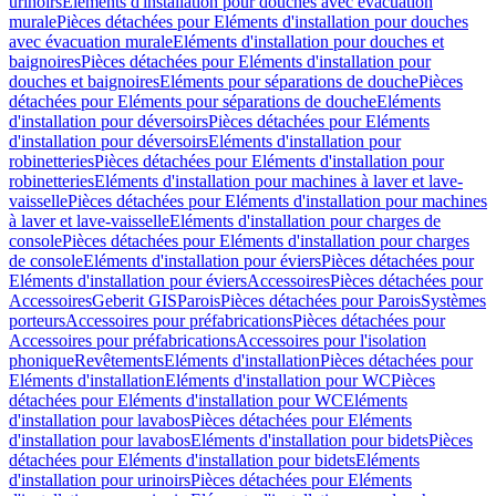
urinoirs
Eléments d'installation pour douches avec évacuation
murale
Pièces détachées pour Eléments d'installation pour douches
avec évacuation murale
Eléments d'installation pour douches et
baignoires
Pièces détachées pour Eléments d'installation pour
douches et baignoires
Eléments pour séparations de douche
Pièces
détachées pour Eléments pour séparations de douche
Eléments
d'installation pour déversoirs
Pièces détachées pour Eléments
d'installation pour déversoirs
Eléments d'installation pour
robinetteries
Pièces détachées pour Eléments d'installation pour
robinetteries
Eléments d'installation pour machines à laver et lave-
vaisselle
Pièces détachées pour Eléments d'installation pour machines
à laver et lave-vaisselle
Eléments d'installation pour charges de
console
Pièces détachées pour Eléments d'installation pour charges
de console
Eléments d'installation pour éviers
Pièces détachées pour
Eléments d'installation pour éviers
Accessoires
Pièces détachées pour
Accessoires
Geberit GIS
Parois
Pièces détachées pour Parois
Systèmes
porteurs
Accessoires pour préfabrications
Pièces détachées pour
Accessoires pour préfabrications
Accessoires pour l'isolation
phonique
Revêtements
Eléments d'installation
Pièces détachées pour
Eléments d'installation
Eléments d'installation pour WC
Pièces
détachées pour Eléments d'installation pour WC
Eléments
d'installation pour lavabos
Pièces détachées pour Eléments
d'installation pour lavabos
Eléments d'installation pour bidets
Pièces
détachées pour Eléments d'installation pour bidets
Eléments
d'installation pour urinoirs
Pièces détachées pour Eléments