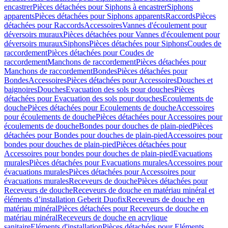
encastrer
Pièces détachées pour Siphons à encastrer
Siphons
apparents
Pièces détachées pour Siphons apparents
Raccords
Pièces
détachées pour Raccords
Accessoires
Vannes d'écoulement pour
déversoirs muraux
Pièces détachées pour Vannes d'écoulement pour
déversoirs muraux
Siphons
Pièces détachées pour Siphons
Coudes de
raccordement
Pièces détachées pour Coudes de
raccordement
Manchons de raccordement
Pièces détachées pour
Manchons de raccordement
Bondes
Pièces détachées pour
Bondes
Accessoires
Pièces détachées pour Accessoires
Douches et
baignoires
Douches
Evacuation des sols pour douches
Pièces
détachées pour Evacuation des sols pour douches
Ecoulements de
douche
Pièces détachées pour Ecoulements de douche
Accessoires
pour écoulements de douche
Pièces détachées pour Accessoires pour
écoulements de douche
Bondes pour douches de plain-pied
Pièces
détachées pour Bondes pour douches de plain-pied
Accessoires pour
bondes pour douches de plain-pied
Pièces détachées pour
Accessoires pour bondes pour douches de plain-pied
Evacuations
murales
Pièces détachées pour Evacuations murales
Accessoires pour
évacuations murales
Pièces détachées pour Accessoires pour
évacuations murales
Receveurs de douche
Pièces détachées pour
Receveurs de douche
Receveurs de douche en matériau minéral et
éléments d’installation Geberit Duofix
Receveurs de douche en
matériau minéral
Pièces détachées pour Receveurs de douche en
matériau minéral
Receveurs de douche en acrylique
sanitaire
Eléments d'installation
Pièces détachées pour Eléments