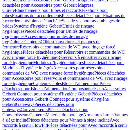
détachées pour Accessoires pour Geberit Mapress
Cuivre
Etanchements pour tubes et raccords
Fixations pour
tubes
Fixations de raccordements
Pièces détachées pour Fixations de
raccordements
Joints d'étanchéité
Sets de vis pour assemblages de
brides
Système d'hygiène Geberit
Unités de rinçage
hygiéniques
Pièces détachées pour Unités de rinçage
hygiéniques
Accessoires pour unités de rinçage
hygiéniques
Capteurs
Câbles
Couvertures et plaques de
fermeture
Réservoirs et commandes de WC avec rinçage forcé
hygiénique
Pièces détachées pour Réservoirs et commandes de WC
avec rinçage forcé hygiénique
Réservoirs à encastrer avec rinçage
forcé hygiénique
Modules d’hygiène intégrés
Pièces détachées pour
Modules d’hygiène intégrés
Accessoires pour réservoirs et
commandes de WC avec rinçage forcé hygiénique
Pièces détachées
pour Accessoires pour réservoirs et commandes de WC avec rinçage
forcé hygiénique
Capteurs
Câbles
Blocs d’alimentation
Pièces
détachées pour Blocs d’alimentation
Composants réseau
Accessoires
Geberit Connect pour système d'hygiène Geberit
Pièces détachées
pour Accessoires Geberit Connect pour système d'hygiène
Geberit
Gateways
Pièces détachées pour
Gateways
Convertisseurs
Pièces détachées pour
Convertisseurs
Capteurs
Matériel de montage
Armatures brutes
Vannes
à siège incliné
Pièces détachées pour Vannes à siège incliné
Avec
raccords à sertir FlowFit
Pièces détachées pour Avec raccords à sertir