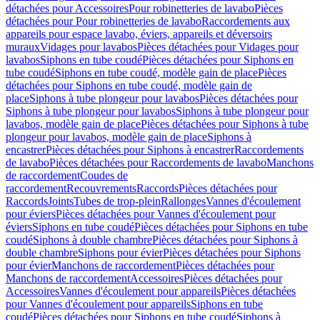
détachées pour Accessoires
Pour robinetteries de lavabo
Pièces
détachées pour Pour robinetteries de lavabo
Raccordements aux
appareils pour espace lavabo, éviers, appareils et déversoirs
muraux
Vidages pour lavabos
Pièces détachées pour Vidages pour
lavabos
Siphons en tube coudé
Pièces détachées pour Siphons en
tube coudé
Siphons en tube coudé, modèle gain de place
Pièces
détachées pour Siphons en tube coudé, modèle gain de
place
Siphons à tube plongeur pour lavabos
Pièces détachées pour
Siphons à tube plongeur pour lavabos
Siphons à tube plongeur pour
lavabos, modèle gain de place
Pièces détachées pour Siphons à tube
plongeur pour lavabos, modèle gain de place
Siphons à
encastrer
Pièces détachées pour Siphons à encastrer
Raccordements
de lavabo
Pièces détachées pour Raccordements de lavabo
Manchons
de raccordement
Coudes de
raccordement
Recouvrements
Raccords
Pièces détachées pour
Raccords
Joints
Tubes de trop-plein
Rallonges
Vannes d'écoulement
pour éviers
Pièces détachées pour Vannes d'écoulement pour
éviers
Siphons en tube coudé
Pièces détachées pour Siphons en tube
coudé
Siphons à double chambre
Pièces détachées pour Siphons à
double chambre
Siphons pour évier
Pièces détachées pour Siphons
pour évier
Manchons de raccordement
Pièces détachées pour
Manchons de raccordement
Accessoires
Pièces détachées pour
Accessoires
Vannes d'écoulement pour appareils
Pièces détachées
pour Vannes d'écoulement pour appareils
Siphons en tube
coudé
Pièces détachées pour Siphons en tube coudé
Siphons à