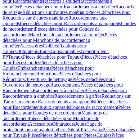
pour Raccordements
Raccords à souder
Raccordements à
emboîter
Pièces détachées pour Raccordements à emboîter
Raccords
de serrage
Réductions sur d'autres matériaux
Pièces détachées pour
Réductions sur d'autres matériaux
Raccordements aux
appareils
Pièces détachées pour Raccordements aux appareils
Coudes
de raccordement
Pièces détachées pour Coudes de
raccordement
Manchons de raccordement à emboîter
Pièces
détachées pour Manchons de raccordement à
emboîter
Accessoires
Colliers
Fixations pour
colliers
Obturateurs
Joints
Consommables
Geberit Silent-
PP
Tuyaux
Pièces détachées pour Tuyaux
Pièces
Pièces détachées
pour Pièces
Coudes
Pièces détachées pour
Coudes
Embranchements
Pièces détachées pour
Embranchements
Réductions
Pièces détachées pour
Réductions
Ouvertures de nettoyage
Pièces détachées pour
Ouvertures de nettoyage
Raccordements
Pièces détachées pour
Raccordements
Raccordements à emboîter
Pièces détachées pour
Raccordements à emboîter
Raccordements à griffes
Réductions sur
d'autres matériaux
Raccordements aux appareils
Pièces détachées
pour Raccordements aux appareils
Coudes de raccordement
Pièces
détachées pour Coudes de raccordement
Manchons de
raccordement
Pièces détachées pour Manchons de
raccordement
Accessoires
Obturateurs
Joints
Cape de
protection
Consommables
Geberit Silent-Pro
Tuyaux
Pièces détachées
pour Tuyaux
Pièces
Pièces détachées pour Pièces
Coudes
Pièces