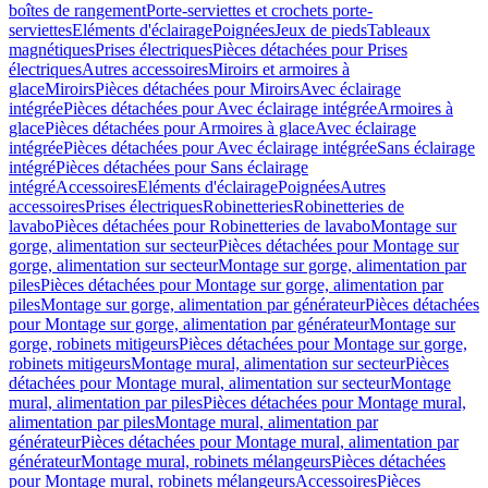
boîtes de rangement
Porte-serviettes et crochets porte-
serviettes
Eléments d'éclairage
Poignées
Jeux de pieds
Tableaux
magnétiques
Prises électriques
Pièces détachées pour Prises
électriques
Autres accessoires
Miroirs et armoires à
glace
Miroirs
Pièces détachées pour Miroirs
Avec éclairage
intégrée
Pièces détachées pour Avec éclairage intégrée
Armoires à
glace
Pièces détachées pour Armoires à glace
Avec éclairage
intégrée
Pièces détachées pour Avec éclairage intégrée
Sans éclairage
intégré
Pièces détachées pour Sans éclairage
intégré
Accessoires
Eléments d'éclairage
Poignées
Autres
accessoires
Prises électriques
Robinetteries
Robinetteries de
lavabo
Pièces détachées pour Robinetteries de lavabo
Montage sur
gorge, alimentation sur secteur
Pièces détachées pour Montage sur
gorge, alimentation sur secteur
Montage sur gorge, alimentation par
piles
Pièces détachées pour Montage sur gorge, alimentation par
piles
Montage sur gorge, alimentation par générateur
Pièces détachées
pour Montage sur gorge, alimentation par générateur
Montage sur
gorge, robinets mitigeurs
Pièces détachées pour Montage sur gorge,
robinets mitigeurs
Montage mural, alimentation sur secteur
Pièces
détachées pour Montage mural, alimentation sur secteur
Montage
mural, alimentation par piles
Pièces détachées pour Montage mural,
alimentation par piles
Montage mural, alimentation par
générateur
Pièces détachées pour Montage mural, alimentation par
générateur
Montage mural, robinets mélangeurs
Pièces détachées
pour Montage mural, robinets mélangeurs
Accessoires
Pièces