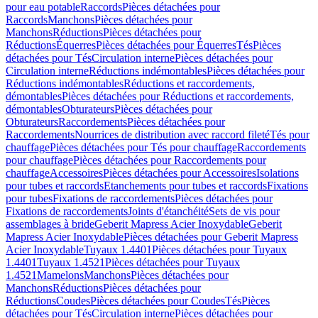
pour eau potable
Raccords
Pièces détachées pour
Raccords
Manchons
Pièces détachées pour
Manchons
Réductions
Pièces détachées pour
Réductions
Équerres
Pièces détachées pour Équerres
Tés
Pièces
détachées pour Tés
Circulation interne
Pièces détachées pour
Circulation interne
Réductions indémontables
Pièces détachées pour
Réductions indémontables
Réductions et raccordements,
démontables
Pièces détachées pour Réductions et raccordements,
démontables
Obturateurs
Pièces détachées pour
Obturateurs
Raccordements
Pièces détachées pour
Raccordements
Nourrices de distribution avec raccord fileté
Tés pour
chauffage
Pièces détachées pour Tés pour chauffage
Raccordements
pour chauffage
Pièces détachées pour Raccordements pour
chauffage
Accessoires
Pièces détachées pour Accessoires
Isolations
pour tubes et raccords
Etanchements pour tubes et raccords
Fixations
pour tubes
Fixations de raccordements
Pièces détachées pour
Fixations de raccordements
Joints d'étanchéité
Sets de vis pour
assemblages à bride
Geberit Mapress Acier Inoxydable
Geberit
Mapress Acier Inoxydable
Pièces détachées pour Geberit Mapress
Acier Inoxydable
Tuyaux 1.4401
Pièces détachées pour Tuyaux
1.4401
Tuyaux 1.4521
Pièces détachées pour Tuyaux
1.4521
Mamelons
Manchons
Pièces détachées pour
Manchons
Réductions
Pièces détachées pour
Réductions
Coudes
Pièces détachées pour Coudes
Tés
Pièces
détachées pour Tés
Circulation interne
Pièces détachées pour