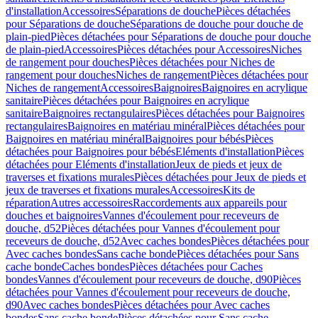
d'installation
Accessoires
Séparations de douche
Pièces détachées
pour Séparations de douche
Séparations de douche pour douche de
plain-pied
Pièces détachées pour Séparations de douche pour douche
de plain-pied
Accessoires
Pièces détachées pour Accessoires
Niches
de rangement pour douches
Pièces détachées pour Niches de
rangement pour douches
Niches de rangement
Pièces détachées pour
Niches de rangement
Accessoires
Baignoires
Baignoires en acrylique
sanitaire
Pièces détachées pour Baignoires en acrylique
sanitaire
Baignoires rectangulaires
Pièces détachées pour Baignoires
rectangulaires
Baignoires en matériau minéral
Pièces détachées pour
Baignoires en matériau minéral
Baignoires pour bébés
Pièces
détachées pour Baignoires pour bébés
Eléments d'installation
Pièces
détachées pour Eléments d'installation
Jeux de pieds et jeux de
traverses et fixations murales
Pièces détachées pour Jeux de pieds et
jeux de traverses et fixations murales
Accessoires
Kits de
réparation
Autres accessoires
Raccordements aux appareils pour
douches et baignoires
Vannes d'écoulement pour receveurs de
douche, d52
Pièces détachées pour Vannes d'écoulement pour
receveurs de douche, d52
Avec caches bondes
Pièces détachées pour
Avec caches bondes
Sans cache bonde
Pièces détachées pour Sans
cache bonde
Caches bondes
Pièces détachées pour Caches
bondes
Vannes d'écoulement pour receveurs de douche, d90
Pièces
détachées pour Vannes d'écoulement pour receveurs de douche,
d90
Avec caches bondes
Pièces détachées pour Avec caches
bondes
Sans cache bonde
Pièces détachées pour Sans cache