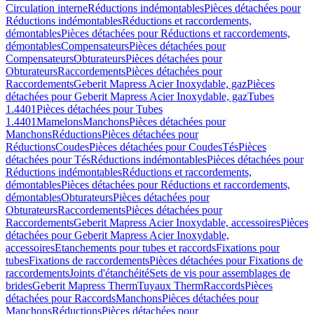
Circulation interne
Réductions indémontables
Pièces détachées pour
Réductions indémontables
Réductions et raccordements,
démontables
Pièces détachées pour Réductions et raccordements,
démontables
Compensateurs
Pièces détachées pour
Compensateurs
Obturateurs
Pièces détachées pour
Obturateurs
Raccordements
Pièces détachées pour
Raccordements
Geberit Mapress Acier Inoxydable, gaz
Pièces
détachées pour Geberit Mapress Acier Inoxydable, gaz
Tubes
1.4401
Pièces détachées pour Tubes
1.4401
Mamelons
Manchons
Pièces détachées pour
Manchons
Réductions
Pièces détachées pour
Réductions
Coudes
Pièces détachées pour Coudes
Tés
Pièces
détachées pour Tés
Réductions indémontables
Pièces détachées pour
Réductions indémontables
Réductions et raccordements,
démontables
Pièces détachées pour Réductions et raccordements,
démontables
Obturateurs
Pièces détachées pour
Obturateurs
Raccordements
Pièces détachées pour
Raccordements
Geberit Mapress Acier Inoxydable, accessoires
Pièces
détachées pour Geberit Mapress Acier Inoxydable,
accessoires
Etanchements pour tubes et raccords
Fixations pour
tubes
Fixations de raccordements
Pièces détachées pour Fixations de
raccordements
Joints d'étanchéité
Sets de vis pour assemblages de
brides
Geberit Mapress Therm
Tuyaux Therm
Raccords
Pièces
détachées pour Raccords
Manchons
Pièces détachées pour
Manchons
Réductions
Pièces détachées pour