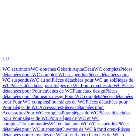
LU
WC et urinoirs
WC-douches Geberit AquaClean
WC complets
Pièces
détachées pour WC complets
WC suspendus
Pièces détachées pour
WC suspendus
WC au sol
Pièces détachées pour WC au sol
Sièges de
WC
Pièces détachées pour Sièges de WC
Pour cuvettes de WC
Pièces
détachées pour Pour cuvettes de WC
Panneaux design
Pièces
détachées pour Panneaux design
Pour WC complets
Pièces détachées
pour Pour WC complets
Pour sièges de WC
Pièces détachées pour
Pour sièges de WC
Accessoires
Pièces détachées pour
Accessoires
Pour WC complets
Pour sièges de WC
Pièces détachées
pour Pour sièges de WC
Pour sièges de WC et WC
complets
Consommables
WC et abattants WC
WC suspendus
Pièces
détachées pour WC suspendus
Cuvettes de WC à fond creux
Pièces
détachées pour Cuvettes de WC à fond creux
Cuvettes de WC à