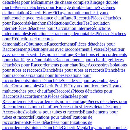
détachées pour Mécanismes de chasse complets
Rinçage double
touche
Pièces détachées pour Rinçage double touche
Systèmes
d'alimentation
Geberit FlowFit
Tuyaux multicouche
Tuyaux
multicouche avec résistance chauffante
Raccords
Pièces détachées
pour Raccords
Manchons
Réductions
Coudes
Tés
Circulation
interne
Pièces détachées pour Circulation interne
Réductions
indémontables
Réductions et raccords, démontables
Pièces détachées
pour Réductions et raccords,
démontables
Obturateurs
Raccordements
Pièces détachées pour
Raccordements
Distributeurs avec raccordement à visser
Répartiteur
avec raccord à sertir
Tés pour chauffage
Réductions et raccordements
pour chauffage, démontables
Raccordements pour chauffage
Pièces
détachées pour Raccordements pour chauffage
Accessoires
Isolations
pour tubes et raccords
Etanchéités pour tubes et raccords
Etanchéités
pour raccords
Fixations pour tubes
Fixations pour
raccordements
Joints d'étanchéité
Sets de vis pour assemblages à
bride
Consommables
Geberit PushFit
Tuyaux multicouches
Tuyaux
multicouches pour chauffage
Raccords
Pièces détachées pour
Raccords
Raccordements
Pièces détachées pour
Raccordements
Raccordements pour chauffage
Pièces détachées pour
Raccordements pour chauffage
Accessoires
Pièces détachées pour
Accessoires
Isolations pour tubes et raccords
Etanchements pour
tubes et raccords
Fixations pour tubes
Fixations de
raccordements
Pièces détachées pour Fixations de
raccordements
Joints d'étanchéité
Geberit Mepla
Tuyaux multicouches