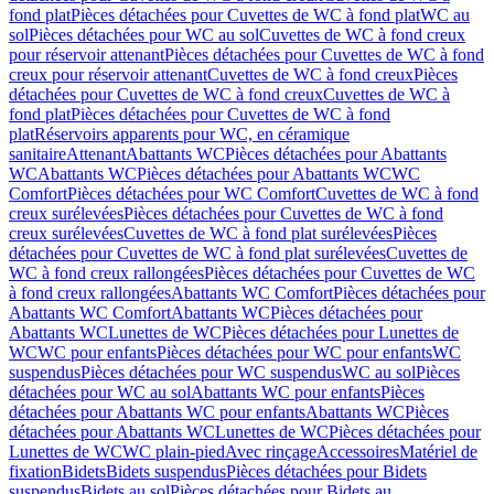
fond plat
Pièces détachées pour Cuvettes de WC à fond plat
WC au
sol
Pièces détachées pour WC au sol
Cuvettes de WC à fond creux
pour réservoir attenant
Pièces détachées pour Cuvettes de WC à fond
creux pour réservoir attenant
Cuvettes de WC à fond creux
Pièces
détachées pour Cuvettes de WC à fond creux
Cuvettes de WC à
fond plat
Pièces détachées pour Cuvettes de WC à fond
plat
Réservoirs apparents pour WC, en céramique
sanitaire
Attenant
Abattants WC
Pièces détachées pour Abattants
WC
Abattants WC
Pièces détachées pour Abattants WC
WC
Comfort
Pièces détachées pour WC Comfort
Cuvettes de WC à fond
creux surélevées
Pièces détachées pour Cuvettes de WC à fond
creux surélevées
Cuvettes de WC à fond plat surélevées
Pièces
détachées pour Cuvettes de WC à fond plat surélevées
Cuvettes de
WC à fond creux rallongées
Pièces détachées pour Cuvettes de WC
à fond creux rallongées
Abattants WC Comfort
Pièces détachées pour
Abattants WC Comfort
Abattants WC
Pièces détachées pour
Abattants WC
Lunettes de WC
Pièces détachées pour Lunettes de
WC
WC pour enfants
Pièces détachées pour WC pour enfants
WC
suspendus
Pièces détachées pour WC suspendus
WC au sol
Pièces
détachées pour WC au sol
Abattants WC pour enfants
Pièces
détachées pour Abattants WC pour enfants
Abattants WC
Pièces
détachées pour Abattants WC
Lunettes de WC
Pièces détachées pour
Lunettes de WC
WC plain-pied
Avec rinçage
Accessoires
Matériel de
fixation
Bidets
Bidets suspendus
Pièces détachées pour Bidets
suspendus
Bidets au sol
Pièces détachées pour Bidets au