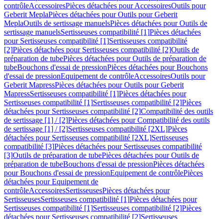
contrôle
Accessoires
Pièces détachées pour Accessoires
Outils pour
Geberit Mepla
Pièces détachées pour Outils pour Geberit
Mepla
Outils de sertissage manuels
Pièces détachées pour Outils de
sertissage manuels
Sertisseuses compatibilité [1]
Pièces détachées
pour Sertisseuses compatibilité [1]
Sertisseuses compatibilité
[2]
Pièces détachées pour Sertisseuses compatibilité [2]
Outils de
préparation de tube
Pièces détachées pour Outils de préparation de
tube
Bouchons d'essai de pression
Pièces détachées pour Bouchons
d'essai de pression
Equipement de contrôle
Accessoires
Outils pour
Geberit Mapress
Pièces détachées pour Outils pour Geberit
Mapress
Sertisseuses compatibilité [1]
Pièces détachées pour
Sertisseuses compatibilité [1]
Sertisseuses compatibilité [2]
Pièces
détachées pour Sertisseuses compatibilité [2]
Compatibilité des outils
de sertissage [1] / [2]
Pièces détachées pour Compatibilité des outils
de sertissage [1] / [2]
Sertisseuses compatibilité [2XL]
Pièces
détachées pour Sertisseuses compatibilité [2XL]
Sertisseuses
compatibilité [3]
Pièces détachées pour Sertisseuses compatibilité
[3]
Outils de préparation de tube
Pièces détachées pour Outils de
préparation de tube
Bouchons d'essai de pression
Pièces détachées
pour Bouchons d'essai de pression
Equipement de contrôle
Pièces
détachées pour Equipement de
contrôle
Accessoires
Sertisseuses
Pièces détachées pour
Sertisseuses
Sertisseuses compatibilité [1]
Pièces détachées pour
Sertisseuses compatibilité [1]
Sertisseuses compatibilité [2]
Pièces
détachées pour Sertisseuses compatibilité [2]
Sertisseuses