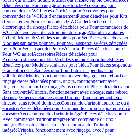
détachées pour Pour rinçage simple touche
Accessoires pour
commandes de WC
Pièces détachées pour Accessoires pour
commandes de WC
Kits d'encastrement
Pièces détachées pour Kits
d'encastrement
Pour commandes de WC à déclenchement
électronique du rinçage
Pièces détachées pour Pour commandes de
WC à déclenchement électronique du rinçage
Modules sanitaires
Geberit Monolith
Modules sanitaires pour WC
Pièces détachées pour
Modules sanitaires pour WC
Pour WC suspendus
Pièces détachées
pour Pour WC suspendus
Pour WC au sol
Pièces détachées pour
Pour WC au sol
Accessoires
Pièces détachées pour
Accessoires
Consommables
Modules sanitaires pour bidets
Pièces
détachées pour Modules sanitaires pour bidets
Pour bidets suspendus
et au sol
Pièces détachées pour Pour bidets suspendus et au
sol
Urinoirs
Urinoirs, fonctionnement avec rinçage, avec rebord de
rinçage
Pièces détachées pour Urinoirs, fonctionnement avec
rinçage, avec rebord de rinçage
Sans couvercle
Pièces détachées pour
Sans couvercle
Urinoirs, fonctionnement avec rinçage, sans rebord
de rinçage
Pièces détachées pour Urinoirs, fonctionnement avec
rinçage, sans rebord de rinçage
Commande d'urinoir apparente ou à
encastrer
Pièces détachées pour Commande d'urinoir apparente ou à
encastrer
Avec commande d'urinoir intégrée
Pièces détachées pour
Avec commande d'urinoir intégrée
Pour commande d'urinoir
intégrée
Pièces détachées pour Pour commande d'urinoir
intégrée
Urinoirs, fonctionnement avec rinçage, avec / pour