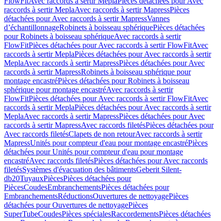
FlowFit
Avec raccords à sertir Mepla
Pièces détachées pour Avec
raccords à sertir Mepla
Avec raccords à sertir Mapress
Pièces
détachées pour Avec raccords à sertir Mapress
Vannes
d’échantillonnage
Robinets à boisseau sphérique
Pièces détachées
pour Robinets à boisseau sphérique
Avec raccords à sertir
FlowFit
Pièces détachées pour Avec raccords à sertir FlowFit
Avec
raccords à sertir Mepla
Pièces détachées pour Avec raccords à sertir
Mepla
Avec raccords à sertir Mapress
Pièces détachées pour Avec
raccords à sertir Mapress
Robinets à boisseau sphérique pour
montage encastré
Pièces détachées pour Robinets à boisseau
sphérique pour montage encastré
Avec raccords à sertir
FlowFit
Pièces détachées pour Avec raccords à sertir FlowFit
Avec
raccords à sertir Mepla
Pièces détachées pour Avec raccords à sertir
Mepla
Avec raccords à sertir Mapress
Pièces détachées pour Avec
raccords à sertir Mapress
Avec raccords filetés
Pièces détachées pour
Avec raccords filetés
Clapets de non retour
Avec raccords à sertir
Mapress
Unités pour compteur d'eau pour montage encastré
Pièces
détachées pour Unités pour compteur d'eau pour montage
encastré
Avec raccords filetés
Pièces détachées pour Avec raccords
filetés
Systèmes d'évacuation des bâtiments
Geberit Silent-
db20
Tuyaux
Pièces
Pièces détachées pour
Pièces
Coudes
Embranchements
Pièces détachées pour
Embranchements
Réductions
Ouvertures de nettoyage
Pièces
détachées pour Ouvertures de nettoyage
Pièces
SuperTube
Coudes
Pièces spéciales
Raccordements
Pièces détachées