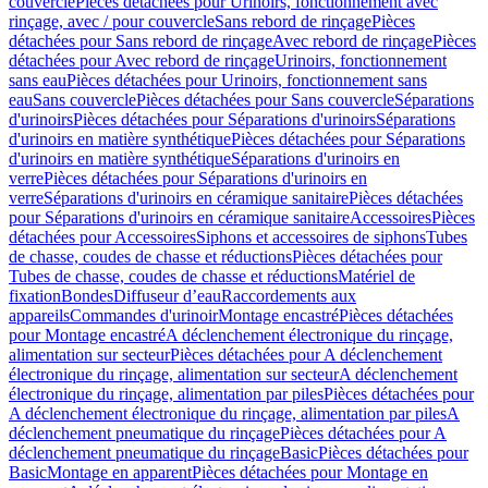
couvercle
Pièces détachées pour Urinoirs, fonctionnement avec
rinçage, avec / pour couvercle
Sans rebord de rinçage
Pièces
détachées pour Sans rebord de rinçage
Avec rebord de rinçage
Pièces
détachées pour Avec rebord de rinçage
Urinoirs, fonctionnement
sans eau
Pièces détachées pour Urinoirs, fonctionnement sans
eau
Sans couvercle
Pièces détachées pour Sans couvercle
Séparations
d'urinoirs
Pièces détachées pour Séparations d'urinoirs
Séparations
d'urinoirs en matière synthétique
Pièces détachées pour Séparations
d'urinoirs en matière synthétique
Séparations d'urinoirs en
verre
Pièces détachées pour Séparations d'urinoirs en
verre
Séparations d'urinoirs en céramique sanitaire
Pièces détachées
pour Séparations d'urinoirs en céramique sanitaire
Accessoires
Pièces
détachées pour Accessoires
Siphons et accessoires de siphons
Tubes
de chasse, coudes de chasse et réductions
Pièces détachées pour
Tubes de chasse, coudes de chasse et réductions
Matériel de
fixation
Bondes
Diffuseur d’eau
Raccordements aux
appareils
Commandes d'urinoir
Montage encastré
Pièces détachées
pour Montage encastré
A déclenchement électronique du rinçage,
alimentation sur secteur
Pièces détachées pour A déclenchement
électronique du rinçage, alimentation sur secteur
A déclenchement
électronique du rinçage, alimentation par piles
Pièces détachées pour
A déclenchement électronique du rinçage, alimentation par piles
A
déclenchement pneumatique du rinçage
Pièces détachées pour A
déclenchement pneumatique du rinçage
Basic
Pièces détachées pour
Basic
Montage en apparent
Pièces détachées pour Montage en