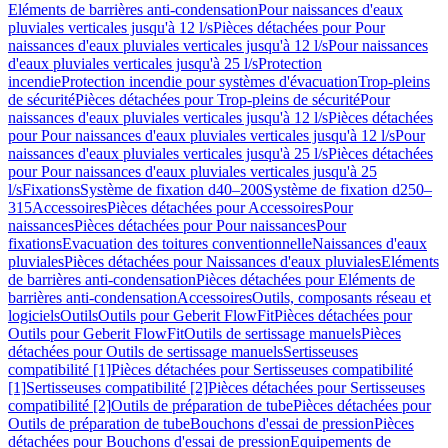
Eléments de barrières anti-condensation
Pour naissances d'eaux
pluviales verticales jusqu'à 12 l/s
Pièces détachées pour Pour
naissances d'eaux pluviales verticales jusqu'à 12 l/s
Pour naissances
d'eaux pluviales verticales jusqu'à 25 l/s
Protection
incendie
Protection incendie pour systèmes d'évacuation
Trop-pleins
de sécurité
Pièces détachées pour Trop-pleins de sécurité
Pour
naissances d'eaux pluviales verticales jusqu'à 12 l/s
Pièces détachées
pour Pour naissances d'eaux pluviales verticales jusqu'à 12 l/s
Pour
naissances d'eaux pluviales verticales jusqu'à 25 l/s
Pièces détachées
pour Pour naissances d'eaux pluviales verticales jusqu'à 25
l/s
Fixations
Système de fixation d40–200
Système de fixation d250–
315
Accessoires
Pièces détachées pour Accessoires
Pour
naissances
Pièces détachées pour Pour naissances
Pour
fixations
Evacuation des toitures conventionnelle
Naissances d'eaux
pluviales
Pièces détachées pour Naissances d'eaux pluviales
Eléments
de barrières anti-condensation
Pièces détachées pour Eléments de
barrières anti-condensation
Accessoires
Outils, composants réseau et
logiciels
Outils
Outils pour Geberit FlowFit
Pièces détachées pour
Outils pour Geberit FlowFit
Outils de sertissage manuels
Pièces
détachées pour Outils de sertissage manuels
Sertisseuses
compatibilité [1]
Pièces détachées pour Sertisseuses compatibilité
[1]
Sertisseuses compatibilité [2]
Pièces détachées pour Sertisseuses
compatibilité [2]
Outils de préparation de tube
Pièces détachées pour
Outils de préparation de tube
Bouchons d'essai de pression
Pièces
détachées pour Bouchons d'essai de pression
Equipements de