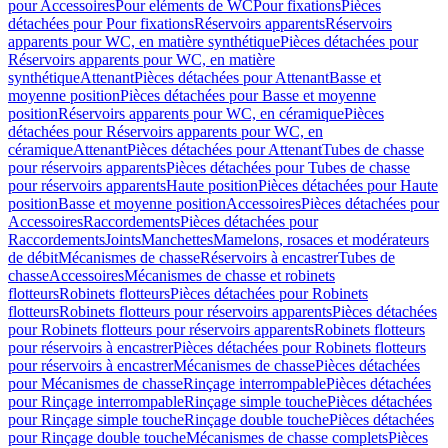
pour Accessoires
Pour eléments de WC
Pour fixations
Pièces
détachées pour Pour fixations
Réservoirs apparents
Réservoirs
apparents pour WC, en matière synthétique
Pièces détachées pour
Réservoirs apparents pour WC, en matière
synthétique
Attenant
Pièces détachées pour Attenant
Basse et
moyenne position
Pièces détachées pour Basse et moyenne
position
Réservoirs apparents pour WC, en céramique
Pièces
détachées pour Réservoirs apparents pour WC, en
céramique
Attenant
Pièces détachées pour Attenant
Tubes de chasse
pour réservoirs apparents
Pièces détachées pour Tubes de chasse
pour réservoirs apparents
Haute position
Pièces détachées pour Haute
position
Basse et moyenne position
Accessoires
Pièces détachées pour
Accessoires
Raccordements
Pièces détachées pour
Raccordements
Joints
Manchettes
Mamelons, rosaces et modérateurs
de débit
Mécanismes de chasse
Réservoirs à encastrer
Tubes de
chasse
Accessoires
Mécanismes de chasse et robinets
flotteurs
Robinets flotteurs
Pièces détachées pour Robinets
flotteurs
Robinets flotteurs pour réservoirs apparents
Pièces détachées
pour Robinets flotteurs pour réservoirs apparents
Robinets flotteurs
pour réservoirs à encastrer
Pièces détachées pour Robinets flotteurs
pour réservoirs à encastrer
Mécanismes de chasse
Pièces détachées
pour Mécanismes de chasse
Rinçage interrompable
Pièces détachées
pour Rinçage interrompable
Rinçage simple touche
Pièces détachées
pour Rinçage simple touche
Rinçage double touche
Pièces détachées
pour Rinçage double touche
Mécanismes de chasse complets
Pièces