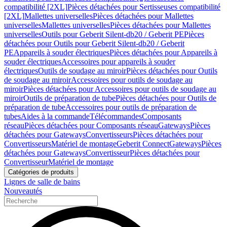
compatibilité [2XL]
Pièces détachées pour Sertisseuses compatibilité
[2XL]
Mallettes universelles
Pièces détachées pour Mallettes
universelles
Mallettes universelles
Pièces détachées pour Mallettes
universelles
Outils pour Geberit Silent-db20 / Geberit PE
Pièces
détachées pour Outils pour Geberit Silent-db20 / Geberit
PE
Appareils à souder électriques
Pièces détachées pour Appareils à
souder électriques
Accessoires pour appareils à souder
électriques
Outils de soudage au miroir
Pièces détachées pour Outils
de soudage au miroir
Accessoires pour outils de soudage au
miroir
Pièces détachées pour Accessoires pour outils de soudage au
miroir
Outils de préparation de tube
Pièces détachées pour Outils de
préparation de tube
Accessoires pour outils de préparation de
tubes
Aides à la commande
Télécommandes
Composants
réseau
Pièces détachées pour Composants réseau
Gateways
Pièces
détachées pour Gateways
Convertisseurs
Pièces détachées pour
Convertisseurs
Matériel de montage
Geberit Connect
Gateways
Pièces
détachées pour Gateways
Convertisseur
Pièces détachées pour
Convertisseur
Matériel de montage
Catégories de produits
Lignes de salle de bains
Nouveautés