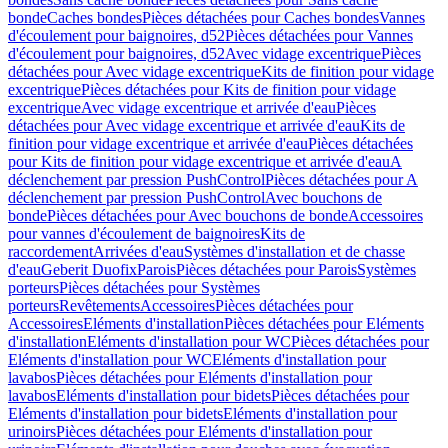
bonde
Caches bondes
Pièces détachées pour Caches bondes
Vannes
d'écoulement pour baignoires, d52
Pièces détachées pour Vannes
d'écoulement pour baignoires, d52
Avec vidage excentrique
Pièces
détachées pour Avec vidage excentrique
Kits de finition pour vidage
excentrique
Pièces détachées pour Kits de finition pour vidage
excentrique
Avec vidage excentrique et arrivée d'eau
Pièces
détachées pour Avec vidage excentrique et arrivée d'eau
Kits de
finition pour vidage excentrique et arrivée d'eau
Pièces détachées
pour Kits de finition pour vidage excentrique et arrivée d'eau
A
déclenchement par pression PushControl
Pièces détachées pour A
déclenchement par pression PushControl
Avec bouchons de
bonde
Pièces détachées pour Avec bouchons de bonde
Accessoires
pour vannes d'écoulement de baignoires
Kits de
raccordement
Arrivées d'eau
Systèmes d'installation et de chasse
d'eau
Geberit Duofix
Parois
Pièces détachées pour Parois
Systèmes
porteurs
Pièces détachées pour Systèmes
porteurs
Revêtements
Accessoires
Pièces détachées pour
Accessoires
Eléments d'installation
Pièces détachées pour Eléments
d'installation
Eléments d'installation pour WC
Pièces détachées pour
Eléments d'installation pour WC
Eléments d'installation pour
lavabos
Pièces détachées pour Eléments d'installation pour
lavabos
Eléments d'installation pour bidets
Pièces détachées pour
Eléments d'installation pour bidets
Eléments d'installation pour
urinoirs
Pièces détachées pour Eléments d'installation pour