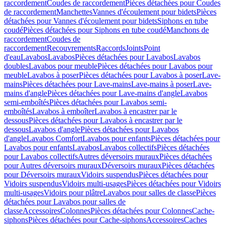
raccordement
Coudes de raccordement
Pièces détachées pour Coudes
de raccordement
Manchettes
Vannes d'écoulement pour bidets
Pièces
détachées pour Vannes d'écoulement pour bidets
Siphons en tube
coudé
Pièces détachées pour Siphons en tube coudé
Manchons de
raccordement
Coudes de
raccordement
Recouvrements
Raccords
Joints
Point
d'eau
Lavabos
Lavabos
Pièces détachées pour Lavabos
Lavabos
doubles
Lavabos pour meuble
Pièces détachées pour Lavabos pour
meuble
Lavabos à poser
Pièces détachées pour Lavabos à poser
Lave-
mains
Pièces détachées pour Lave-mains
Lave-mains à poser
Lave-
mains d'angle
Pièces détachées pour Lave-mains d'angle
Lavabos
semi-emboîtés
Pièces détachées pour Lavabos semi-
emboîtés
Lavabos à emboîter
Lavabos à encastrer par le
dessous
Pièces détachées pour Lavabos à encastrer par le
dessous
Lavabos d'angle
Pièces détachées pour Lavabos
d'angle
Lavabos Comfort
Lavabos pour enfants
Pièces détachées pour
Lavabos pour enfants
Lavabos
Lavabos collectifs
Pièces détachées
pour Lavabos collectifs
Autres déversoirs muraux
Pièces détachées
pour Autres déversoirs muraux
Déversoirs muraux
Pièces détachées
pour Déversoirs muraux
Vidoirs suspendus
Pièces détachées pour
Vidoirs suspendus
Vidoirs multi-usages
Pièces détachées pour Vidoirs
multi-usages
Vidoirs pour plâtre
Lavabos pour salles de classe
Pièces
détachées pour Lavabos pour salles de
classe
Accessoires
Colonnes
Pièces détachées pour Colonnes
Cache-
siphons
Pièces détachées pour Cache-siphons
Accessoires
Caches