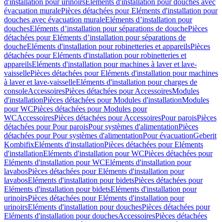
d'installation pour urinoirs
Eléments d'installation pour douches avec
évacuation murale
Pièces détachées pour Eléments d'installation pour
douches avec évacuation murale
Eléments d’installation pour
douches
Eléments d’installation pour séparations de douche
Pièces
détachées pour Eléments d’installation pour séparations de
douche
Eléments d'installation pour robinetteries et appareils
Pièces
détachées pour Eléments d'installation pour robinetteries et
appareils
Eléments d'installation pour machines à laver et lave-
vaisselle
Pièces détachées pour Eléments d'installation pour machines
à laver et lave-vaisselle
Eléments d'installation pour charges de
console
Accessoires
Pièces détachées pour Accessoires
Modules
d'installation
Pièces détachées pour Modules d'installation
Modules
pour WC
Pièces détachées pour Modules pour
WC
Accessoires
Pièces détachées pour Accessoires
Pour parois
Pièces
détachées pour Pour parois
Pour systèmes d'alimentation
Pièces
détachées pour Pour systèmes d'alimentation
Pour évacuation
Geberit
Kombifix
Eléments d'installation
Pièces détachées pour Eléments
d'installation
Eléments d'installation pour WC
Pièces détachées pour
Eléments d'installation pour WC
Eléments d'installation pour
lavabos
Pièces détachées pour Eléments d'installation pour
lavabos
Eléments d'installation pour bidets
Pièces détachées pour
Eléments d'installation pour bidets
Eléments d'installation pour
urinoirs
Pièces détachées pour Eléments d'installation pour
urinoirs
Eléments d'installation pour douches
Pièces détachées pour
Eléments d'installation pour douches
Accessoires
Pièces détachées