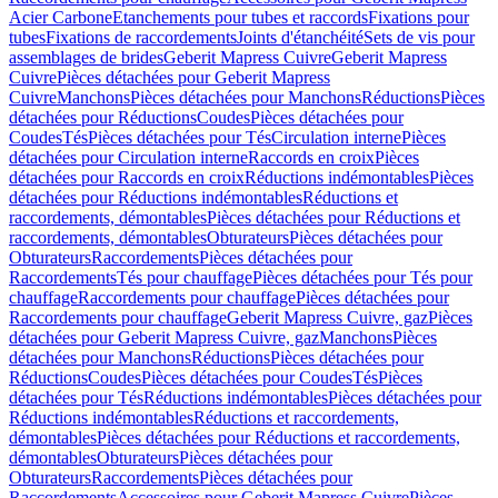
Acier Carbone
Etanchements pour tubes et raccords
Fixations pour
tubes
Fixations de raccordements
Joints d'étanchéité
Sets de vis pour
assemblages de brides
Geberit Mapress Cuivre
Geberit Mapress
Cuivre
Pièces détachées pour Geberit Mapress
Cuivre
Manchons
Pièces détachées pour Manchons
Réductions
Pièces
détachées pour Réductions
Coudes
Pièces détachées pour
Coudes
Tés
Pièces détachées pour Tés
Circulation interne
Pièces
détachées pour Circulation interne
Raccords en croix
Pièces
détachées pour Raccords en croix
Réductions indémontables
Pièces
détachées pour Réductions indémontables
Réductions et
raccordements, démontables
Pièces détachées pour Réductions et
raccordements, démontables
Obturateurs
Pièces détachées pour
Obturateurs
Raccordements
Pièces détachées pour
Raccordements
Tés pour chauffage
Pièces détachées pour Tés pour
chauffage
Raccordements pour chauffage
Pièces détachées pour
Raccordements pour chauffage
Geberit Mapress Cuivre, gaz
Pièces
détachées pour Geberit Mapress Cuivre, gaz
Manchons
Pièces
détachées pour Manchons
Réductions
Pièces détachées pour
Réductions
Coudes
Pièces détachées pour Coudes
Tés
Pièces
détachées pour Tés
Réductions indémontables
Pièces détachées pour
Réductions indémontables
Réductions et raccordements,
démontables
Pièces détachées pour Réductions et raccordements,
démontables
Obturateurs
Pièces détachées pour
Obturateurs
Raccordements
Pièces détachées pour
Raccordements
Accessoires pour Geberit Mapress Cuivre
Pièces