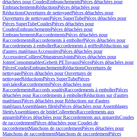
détachées pour Coudes
Embranchements
Pièces détachées pour
Embranchements
Réductions
Pièces détachées pour
Réductions
Ouvertures de nettoyage
Pièces détachées pour
Ouvertures de nettoyage
Pièces SuperTube
Pièces détachées pour
Pièces SuperTube
Coudes
Pièces détachées pour
Coudes
Embranchements
Pièces détachées pour
Embranchements
Raccordements
Pièces détachées pour
Raccordements
Raccordements à emboîter
Pièces détachées pour
Raccordements à emboîter
Raccordements à griffes
Réductions sur
d'autres matériaux
Accessoires
Pièces détachées pour
Accessoires
Colliers
Obturateurs
Joints
Pièces détachées pour
Joints
Consommables
Geberit PE
Tuyaux
Pièces
Pièces détachées pour
Pièces
Coudes
Embranchements
Réductions
Ouvertures de
nettoyage
Pièces détachées pour Ouvertures de
nettoyage
Réductions
Pièces SuperTube
Pièces
spéciales
Raccordements
Pièces détachées pour
Raccordements
Raccords soudés
Raccordements à emboîter
Pièces
détachées pour Raccordements à emboîter
Réductions sur d'autres
matériaux
Pièces détachées pour Réductions sur d'autres
matériaux
Assemblages filetés
Pièces détachées pour Assemblages
filetés
Assemblages de bride
Collerettes
Raccordements aux
appareils
Pièces détachées pour Raccordements aux appareils
Coudes
de raccordement
Pièces détachées pour Coudes de
raccordement
Manchons de raccordement
Pièces détachées pour
Manchons de raccordement
Manchons de raccordement
Pièces