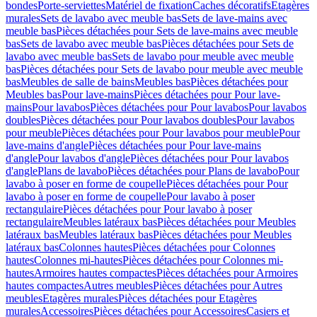
bondes
Porte-serviettes
Matériel de fixation
Caches décoratifs
Etagères
murales
Sets de lavabo avec meuble bas
Sets de lave-mains avec
meuble bas
Pièces détachées pour Sets de lave-mains avec meuble
bas
Sets de lavabo avec meuble bas
Pièces détachées pour Sets de
lavabo avec meuble bas
Sets de lavabo pour meuble avec meuble
bas
Pièces détachées pour Sets de lavabo pour meuble avec meuble
bas
Meubles de salle de bains
Meubles bas
Pièces détachées pour
Meubles bas
Pour lave-mains
Pièces détachées pour Pour lave-
mains
Pour lavabos
Pièces détachées pour Pour lavabos
Pour lavabos
doubles
Pièces détachées pour Pour lavabos doubles
Pour lavabos
pour meuble
Pièces détachées pour Pour lavabos pour meuble
Pour
lave-mains d'angle
Pièces détachées pour Pour lave-mains
d'angle
Pour lavabos d'angle
Pièces détachées pour Pour lavabos
d'angle
Plans de lavabo
Pièces détachées pour Plans de lavabo
Pour
lavabo à poser en forme de coupelle
Pièces détachées pour Pour
lavabo à poser en forme de coupelle
Pour lavabo à poser
rectangulaire
Pièces détachées pour Pour lavabo à poser
rectangulaire
Meubles latéraux bas
Pièces détachées pour Meubles
latéraux bas
Meubles latéraux bas
Pièces détachées pour Meubles
latéraux bas
Colonnes hautes
Pièces détachées pour Colonnes
hautes
Colonnes mi-hautes
Pièces détachées pour Colonnes mi-
hautes
Armoires hautes compactes
Pièces détachées pour Armoires
hautes compactes
Autres meubles
Pièces détachées pour Autres
meubles
Etagères murales
Pièces détachées pour Etagères
murales
Accessoires
Pièces détachées pour Accessoires
Casiers et