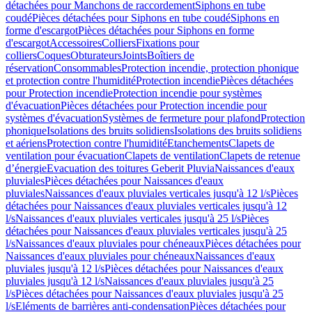
détachées pour Manchons de raccordement
Siphons en tube
coudé
Pièces détachées pour Siphons en tube coudé
Siphons en
forme d'escargot
Pièces détachées pour Siphons en forme
d'escargot
Accessoires
Colliers
Fixations pour
colliers
Coques
Obturateurs
Joints
Boîtiers de
réservation
Consommables
Protection incendie, protection phonique
et protection contre l'humidité
Protection incendie
Pièces détachées
pour Protection incendie
Protection incendie pour systèmes
d'évacuation
Pièces détachées pour Protection incendie pour
systèmes d'évacuation
Systèmes de fermeture pour plafond
Protection
phonique
Isolations des bruits solidiens
Isolations des bruits solidiens
et aériens
Protection contre l'humidité
Etanchements
Clapets de
ventilation pour évacuation
Clapets de ventilation
Clapets de retenue
d’énergie
Evacuation des toitures Geberit Pluvia
Naissances d'eaux
pluviales
Pièces détachées pour Naissances d'eaux
pluviales
Naissances d'eaux pluviales verticales jusqu'à 12 l/s
Pièces
détachées pour Naissances d'eaux pluviales verticales jusqu'à 12
l/s
Naissances d'eaux pluviales verticales jusqu'à 25 l/s
Pièces
détachées pour Naissances d'eaux pluviales verticales jusqu'à 25
l/s
Naissances d'eaux pluviales pour chéneaux
Pièces détachées pour
Naissances d'eaux pluviales pour chéneaux
Naissances d'eaux
pluviales jusqu'à 12 l/s
Pièces détachées pour Naissances d'eaux
pluviales jusqu'à 12 l/s
Naissances d'eaux pluviales jusqu'à 25
l/s
Pièces détachées pour Naissances d'eaux pluviales jusqu'à 25
l/s
Eléments de barrières anti-condensation
Pièces détachées pour