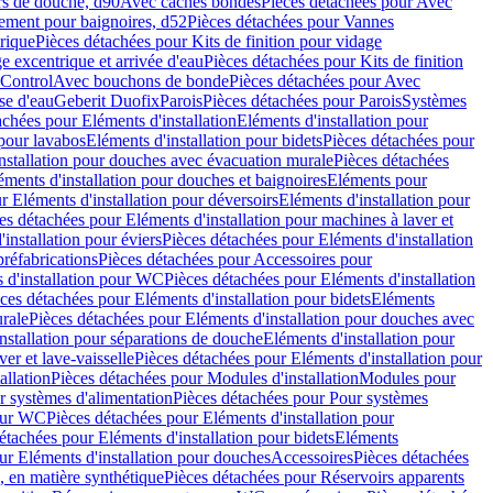
rs de douche, d90
Avec caches bondes
Pièces détachées pour Avec
ement pour baignoires, d52
Pièces détachées pour Vannes
trique
Pièces détachées pour Kits de finition pour vidage
ge excentrique et arrivée d'eau
Pièces détachées pour Kits de finition
hControl
Avec bouchons de bonde
Pièces détachées pour Avec
se d'eau
Geberit Duofix
Parois
Pièces détachées pour Parois
Systèmes
achées pour Eléments d'installation
Eléments d'installation pour
 pour lavabos
Eléments d'installation pour bidets
Pièces détachées pour
nstallation pour douches avec évacuation murale
Pièces détachées
ments d'installation pour douches et baignoires
Eléments pour
r Eléments d'installation pour déversoirs
Eléments d'installation pour
es détachées pour Eléments d'installation pour machines à laver et
installation pour éviers
Pièces détachées pour Eléments d'installation
réfabrications
Pièces détachées pour Accessoires pour
 d'installation pour WC
Pièces détachées pour Eléments d'installation
ces détachées pour Eléments d'installation pour bidets
Eléments
urale
Pièces détachées pour Eléments d'installation pour douches avec
nstallation pour séparations de douche
Eléments d'installation pour
er et lave-vaisselle
Pièces détachées pour Eléments d'installation pour
allation
Pièces détachées pour Modules d'installation
Modules pour
r systèmes d'alimentation
Pièces détachées pour Pour systèmes
pour WC
Pièces détachées pour Eléments d'installation pour
étachées pour Eléments d'installation pour bidets
Eléments
ur Eléments d'installation pour douches
Accessoires
Pièces détachées
 en matière synthétique
Pièces détachées pour Réservoirs apparents