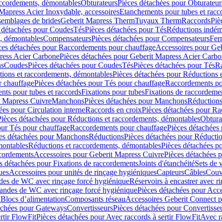
accordements, démontables
Obturateurs
Pièces détachées pour Obturateur
Mapress Acier Inoxydable, accessoires
Etanchements pour tubes et racc
ssemblages de brides
Geberit Mapress Therm
Tuyaux Therm
Raccords
Piè
 détachées pour Coudes
Tés
Pièces détachées pour Tés
Réductions indém
s, démontables
Compensateurs
Pièces détachées pour Compensateurs
Fer
ces détachées pour Raccordements pour chauffage
Accessoires pour Ge
ress Acier Carbone
Pièces détachées pour Geberit Mapress Acier Carb
ns
Coudes
Pièces détachées pour Coudes
Tés
Pièces détachées pour Tés
Ra
ions et raccordements, démontables
Pièces détachées pour Réductions 
r chauffage
Pièces détachées pour Tés pour chauffage
Raccordements po
ts pour tubes et raccords
Fixations pour tubes
Fixations de raccordeme
t Mapress Cuivre
Manchons
Pièces détachées pour Manchons
Réduction
ées pour Circulation interne
Raccords en croix
Pièces détachées pour Ra
Pièces détachées pour Réductions et raccordements, démontables
Obtura
our Tés pour chauffage
Raccordements pour chauffage
Pièces détachées
es détachées pour Manchons
Réductions
Pièces détachées pour Réducti
montables
Réductions et raccordements, démontables
Pièces détachées p
cordements
Accessoires pour Geberit Mapress Cuivre
Pièces détachées 
s détachées pour Fixations de raccordements
Joints d'étanchéité
Sets de 
ues
Accessoires pour unités de rinçage hygiéniques
Capteurs
Câbles
Couve
des de WC avec rinçage forcé hygiénique
Réservoirs à encastrer avec r
mandes de WC avec rinçage forcé hygiénique
Pièces détachées pour Acc
 Blocs d’alimentation
Composants réseau
Accessoires Geberit Connect p
achées pour Gateways
Convertisseurs
Pièces détachées pour Convertisse
rtir FlowFit
Pièces détachées pour Avec raccords à sertir FlowFit
Avec r