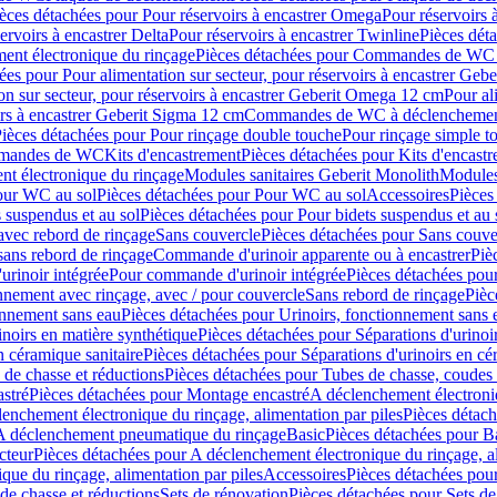
èces détachées pour Pour réservoirs à encastrer Omega
Pour réservoirs 
ervoirs à encastrer Delta
Pour réservoirs à encastrer Twinline
Pièces déta
t électronique du rinçage
Pièces détachées pour Commandes de WC à
ées pour Pour alimentation sur secteur, pour réservoirs à encastrer Geb
on sur secteur, pour réservoirs à encastrer Geberit Omega 12 cm
Pour al
irs à encastrer Geberit Sigma 12 cm
Commandes de WC à déclenchement
ièces détachées pour Pour rinçage double touche
Pour rinçage simple t
ommandes de WC
Kits d'encastrement
Pièces détachées pour Kits d'encast
t électronique du rinçage
Modules sanitaires Geberit Monolith
Modules
our WC au sol
Pièces détachées pour Pour WC au sol
Accessoires
Pièces
 suspendus et au sol
Pièces détachées pour Pour bidets suspendus et au 
avec rebord de rinçage
Sans couvercle
Pièces détachées pour Sans couve
sans rebord de rinçage
Commande d'urinoir apparente ou à encastrer
Piè
rinoir intégrée
Pour commande d'urinoir intégrée
Pièces détachées pou
nnement avec rinçage, avec / pour couvercle
Sans rebord de rinçage
Pièc
onnement sans eau
Pièces détachées pour Urinoirs, fonctionnement sans 
inoirs en matière synthétique
Pièces détachées pour Séparations d'urinoi
n céramique sanitaire
Pièces détachées pour Séparations d'urinoirs en cé
 de chasse et réductions
Pièces détachées pour Tubes de chasse, coudes 
stré
Pièces détachées pour Montage encastré
A déclenchement électroniq
enchement électronique du rinçage, alimentation par piles
Pièces détach
 A déclenchement pneumatique du rinçage
Basic
Pièces détachées pour B
cteur
Pièces détachées pour A déclenchement électronique du rinçage, al
que du rinçage, alimentation par piles
Accessoires
Pièces détachées pou
de chasse et réductions
Sets de rénovation
Pièces détachées pour Sets de