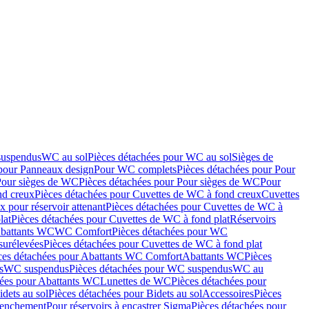
suspendus
WC au sol
Pièces détachées pour WC au sol
Sièges de
 pour Panneaux design
Pour WC complets
Pièces détachées pour Pour
Pour sièges de WC
Pièces détachées pour Pour sièges de WC
Pour
nd creux
Pièces détachées pour Cuvettes de WC à fond creux
Cuvettes
 pour réservoir attenant
Pièces détachées pour Cuvettes de WC à
lat
Pièces détachées pour Cuvettes de WC à fond plat
Réservoirs
Abattants WC
WC Comfort
Pièces détachées pour WC
surélevées
Pièces détachées pour Cuvettes de WC à fond plat
ces détachées pour Abattants WC Comfort
Abattants WC
Pièces
s
WC suspendus
Pièces détachées pour WC suspendus
WC au
hées pour Abattants WC
Lunettes de WC
Pièces détachées pour
idets au sol
Pièces détachées pour Bidets au sol
Accessoires
Pièces
clenchement
Pour réservoirs à encastrer Sigma
Pièces détachées pour