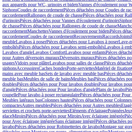
aux appareils pour WC, urinoirs et bidets
Vannes d'écoulement pour W
Siphons
Coudes de raccordement
Pièces détachées pour Coudes de ra
raccordement
Rallonges de coude de chasse
Pièces détachées pour Ral
d'urinoirs
Pièces détachées pour Vannes d'écoulement d'urinoirs
Siphon
de chasse
Pièces détachées pour Rallonges de coude de chasse
Mancho
raccordement
Manchettes
Vannes d'écoulement pour bidets
Pièces déta
raccordement
Coudes de raccordement
Recouvrements
Raccords
Joints
meuble
Lavabos à poser
Pièces détachées pour Lavabos à poser
Lave-m
emboîtés
Pièces détachées pour Lavabos semi-emboîtés
Lavabos à emb
Lavabos d'angle
Lavabos Comfort
Lavabos pour enfants
Pièces détach
pour Autres déversoirs muraux
Déversoirs muraux
Pièces détachées p
usages
Vidoirs pour plâtre
Lavabos pour salles de classe
Pièces détaché
siphons
Accessoires
Caches bondes
Porte-serviettes
Matériel de fixation
mains avec meuble bas
Sets de lavabo avec meuble bas
Pièces détaché
meuble bas
Meubles de salle de bains
Meubles bas
Pièces détachées po
doubles
Pièces détachées pour Pour lavabos doubles
Pour lavabos pou
d'angle
Pièces détachées pour Pour lavabos d'angle
Plans de lavabo
Piè
coupelle
Pour lavabo à poser rectangulaire
Pièces détachées pour Pour 
Meubles latéraux bas
Colonnes hautes
Pièces détachées pour Colonnes
compactes
Autres meubles
Pièces détachées pour Autres meubles
Etagè
serviettes et crochets porte-serviettes
Eléments d'éclairage
Poignées
Jeu
glace
Miroirs
Pièces détachées pour Miroirs
Avec éclairage intégrée
Pièc
pour Avec éclairage intégrée
Sans éclairage intégré
Pièces détachées po
lavabo
Pièces détachées pour Robinetteries de lavabo
Montage sur gorg
détachées pour Montage sur gorge, alimentation par piles
Montage sur 