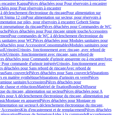
à encastrer Kappa
Pièces détachées pour Pour réservoirs à encastrer
chées pour Pour réservoirs à encastrer
 déclenchement électronique du rinçage
Pour alimentation sur
erit Sigma 12 cm
Pour alimentation sur secteur, pour réservoirs à
imentation par piles, pour réservoirs à encastrer Geberit Sigma
 pneumatique du rinçage
Pièces détachées pour Commandes de WC
ouche
Pièces détachées pour Pour rinçage simple touche
Accessoires
rement
Pour commandes de WC à déclenchement électronique du
 sanitaires pour WC
Pièces détachées pour Modules sanitaires pour
 détachées pour Accessoires
Consommables
Modules sanitaires pour
sol
Urinoirs
Urinoirs, fonctionnement avec rinçage, avec rebord de
rcle
Urinoirs, fonctionnement avec rinçage, sans rebord de
ces détachées pour Commande d'urinoir apparente ou à encastrer
Avec
r Pour commande d'urinoir intégrée
Urinoirs, fonctionnement avec
es détachées pour Sans rebord de rinçage
Avec rebord de
eau
Sans couvercle
Pièces détachées pour Sans couvercle
Séparations
rs en matière synthétique
Séparations d'urinoirs en verre
Pièces
ramique sanitaire
Accessoires
Pièces détachées pour
de chasse et réductions
Matériel de fixation
Bondes
Diffuseur
ue du rinçage, alimentation sur secteur
Pièces détachées pour A
ées pour A déclenchement électronique du rinçage, alimentation par
asic
Montage en apparent
Pièces détachées pour Montage en
imentation sur secteur
A déclenchement électronique du rinçage,
r Accessoires
Kits d'encastrement et de remplacement
Pièces détachées
 rénovation
Plaques de fermeture
Aides à la commande
Raccordements