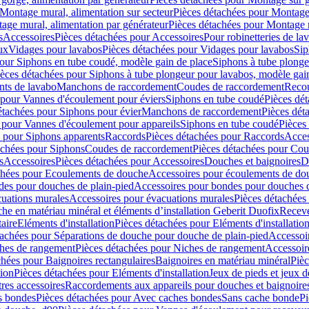
Montage mural, alimentation sur secteur
Pièces détachées pour Montage 
age mural, alimentation par générateur
Pièces détachées pour Montage m
s
Accessoires
Pièces détachées pour Accessoires
Pour robinetteries de la
ux
Vidages pour lavabos
Pièces détachées pour Vidages pour lavabos
Sip
our Siphons en tube coudé, modèle gain de place
Siphons à tube plonge
ièces détachées pour Siphons à tube plongeur pour lavabos, modèle gai
nts de lavabo
Manchons de raccordement
Coudes de raccordement
Reco
 pour Vannes d'écoulement pour éviers
Siphons en tube coudé
Pièces dé
étachées pour Siphons pour évier
Manchons de raccordement
Pièces dét
 pour Vannes d'écoulement pour appareils
Siphons en tube coudé
Pièces
s pour Siphons apparents
Raccords
Pièces détachées pour Raccords
Acces
achées pour Siphons
Coudes de raccordement
Pièces détachées pour Co
s
Accessoires
Pièces détachées pour Accessoires
Douches et baignoires
D
chées pour Ecoulements de douche
Accessoires pour écoulements de do
des pour douches de plain-pied
Accessoires pour bondes pour douches d
cuations murales
Accessoires pour évacuations murales
Pièces détachées
e en matériau minéral et éléments d’installation Geberit Duofix
Receve
aire
Eléments d'installation
Pièces détachées pour Eléments d'installatio
tachées pour Séparations de douche pour douche de plain-pied
Accessoi
hes de rangement
Pièces détachées pour Niches de rangement
Accessoir
chées pour Baignoires rectangulaires
Baignoires en matériau minéral
Pièc
tion
Pièces détachées pour Eléments d'installation
Jeux de pieds et jeux d
res accessoires
Raccordements aux appareils pour douches et baignoire
s bondes
Pièces détachées pour Avec caches bondes
Sans cache bonde
Pi