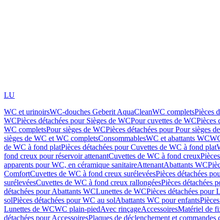
LU
WC et urinoirs
WC-douches Geberit AquaClean
WC complets
Pièces 
WC
Pièces détachées pour Sièges de WC
Pour cuvettes de WC
Pièces 
WC complets
Pour sièges de WC
Pièces détachées pour Pour sièges 
sièges de WC et WC complets
Consommables
WC et abattants WC
WC
de WC à fond plat
Pièces détachées pour Cuvettes de WC à fond plat
fond creux pour réservoir attenant
Cuvettes de WC à fond creux
Pièce
apparents pour WC, en céramique sanitaire
Attenant
Abattants WC
Piè
Comfort
Cuvettes de WC à fond creux surélevées
Pièces détachées po
surélevées
Cuvettes de WC à fond creux rallongées
Pièces détachées p
détachées pour Abattants WC
Lunettes de WC
Pièces détachées pour 
sol
Pièces détachées pour WC au sol
Abattants WC pour enfants
Pièces
Lunettes de WC
WC plain-pied
Avec rinçage
Accessoires
Matériel de f
détachées pour Accessoires
Plaques de déclenchement et commandes