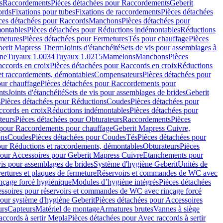
s
Raccordements
Pièces détachées pour Raccordements
Geberit
ords
Fixations pour tubes
Fixations de raccordements
Pièces détachées
ces détachées pour Raccords
Manchons
Pièces détachées pour
ontables
Pièces détachées pour Réductions indémontables
Réductions
metures
Pièces détachées pour Fermetures
Tés pour chauffage
Pièces
berit Mapress Therm
Joints d'étanchéité
Sets de vis pour assemblages à
one
Tuyaux 1.0034
Tuyaux 1.0215
Mamelons
Manchons
Pièces
ccords en croix
Pièces détachées pour Raccords en croix
Réductions
et raccordements, démontables
Compensateurs
Pièces détachées pour
ur chauffage
Pièces détachées pour Raccordements pour
nts
Joints d'étanchéité
Sets de vis pour assemblages de brides
Geberit
s
Pièces détachées pour Réductions
Coudes
Pièces détachées pour
ccords en croix
Réductions indémontables
Pièces détachées pour
teurs
Pièces détachées pour Obturateurs
Raccordements
Pièces
 pour Raccordements pour chauffage
Geberit Mapress Cuivre,
ons
Coudes
Pièces détachées pour Coudes
Tés
Pièces détachées pour
our Réductions et raccordements, démontables
Obturateurs
Pièces
pour Accessoires pour Geberit Mapress Cuivre
Etanchements pour
vis pour assemblages de brides
Système d'hygiène Geberit
Unités de
rtures et plaques de fermeture
Réservoirs et commandes de WC avec
inçage forcé hygiénique
Modules d’hygiène intégrés
Pièces détachées
essoires pour réservoirs et commandes de WC avec rinçage forcé
our système d'hygiène Geberit
Pièces détachées pour Accessoires
urs
Capteurs
Matériel de montage
Armatures brutes
Vannes à siège
accords à sertir Mepla
Pièces détachées pour Avec raccords à sertir