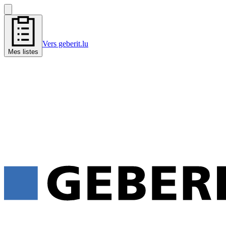
Vers geberit.lu
Mes listes