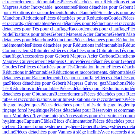
et raccordements, démontables
Pièces détachées pour Réductions et r
Mapress Acier Inoxydable, accessoires
Pièces détachées pour Geberit 
pour Fixations de raccordements
Joints d'étanchéité
Sets de vis pour a
Manchons
Réductions
Pièces détachées pour Réductions
Coudes
Pièces
et raccords, démontables
Pièces détachées pour Réductions et raccord
détachées pour Tés pour chauffage
Raccordements pour chauffage
Piè
bride
Fixations pour tubes
Geberit Mapress Acier Carbone
Geberit Map
détachées pour Manchons
Réductions
Pièces détachées pour Réductio
indémontables
Pièces détachées pour Réductions indémontables
Réduct
Compensateurs
Obturateurs
Pièces détachées pour Obturateurs
Tés pou
chauffage
Accessoires pour Geberit Mapress Acier Carbone
Etanchemen
Mapress Cuivre
Geberit Mapress Cuivre
Pièces détachées pour Geberi
Coudes
Tés
Pièces détachées pour Tés
Circulation interne
Pièces détach
Réductions indémontables
Réductions et raccordements, démontables
détachées pour Raccordements
Tés pour chauffage
Pièces détachées p
gaz
Pièces détachées pour Geberit Mapress Cuivre, gaz
Manchons
Pièc
Tés
Réductions indémontables
Pièces détachées pour Réductions indé
détachées pour Obturateurs
Raccordements
Pièces détachées pour Rac
tubes et raccords
Fixations pour tubes
Fixations de raccordements
Pièce
rinçage hygiéniques
Pièces détachées pour Unités de rinçage hygiéniq
rinçage forcé hygiénique
Pièces détachées pour Réservoirs et comman
pour Modules d’hygiène intégrés
Accessoires pour réservoirs et com
hygiénique
Capteurs
Câbles
Blocs d’alimentation
Pièces détachées pour
Geberit Connect pour système d'hygiène Geberit
Gateways
Pièces dét
incliné
Pièces détachées pour Vannes à siège incliné
Avec raccords à se