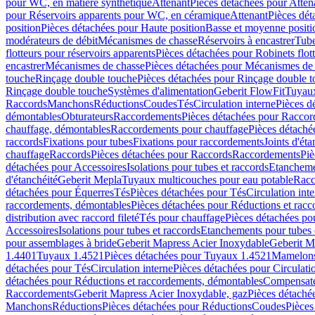
pour WC, en matière synthétique
Attenant
Pièces détachées pour Atten
pour Réservoirs apparents pour WC, en céramique
Attenant
Pièces dét
position
Pièces détachées pour Haute position
Basse et moyenne positi
modérateurs de débit
Mécanismes de chasse
Réservoirs à encastrer
Tube
flotteurs pour réservoirs apparents
Pièces détachées pour Robinets flott
encastrer
Mécanismes de chasse
Pièces détachées pour Mécanismes de
touche
Rinçage double touche
Pièces détachées pour Rinçage double 
Rinçage double touche
Systèmes d'alimentation
Geberit FlowFit
Tuyaux
Raccords
Manchons
Réductions
Coudes
Tés
Circulation interne
Pièces d
démontables
Obturateurs
Raccordements
Pièces détachées pour Racco
chauffage, démontables
Raccordements pour chauffage
Pièces détaché
raccords
Fixations pour tubes
Fixations pour raccordements
Joints d'éta
chauffage
Raccords
Pièces détachées pour Raccords
Raccordements
Piè
détachées pour Accessoires
Isolations pour tubes et raccords
Etanchemen
d'étanchéité
Geberit Mepla
Tuyaux multicouches pour eau potable
Racc
détachées pour Équerres
Tés
Pièces détachées pour Tés
Circulation int
raccordements, démontables
Pièces détachées pour Réductions et rac
distribution avec raccord fileté
Tés pour chauffage
Pièces détachées po
Accessoires
Isolations pour tubes et raccords
Etanchements pour tubes 
pour assemblages à bride
Geberit Mapress Acier Inoxydable
Geberit M
1.4401
Tuyaux 1.4521
Pièces détachées pour Tuyaux 1.4521
Mamelon
détachées pour Tés
Circulation interne
Pièces détachées pour Circulati
détachées pour Réductions et raccordements, démontables
Compensat
Raccordements
Geberit Mapress Acier Inoxydable, gaz
Pièces détaché
Manchons
Réductions
Pièces détachées pour Réductions
Coudes
Pièces