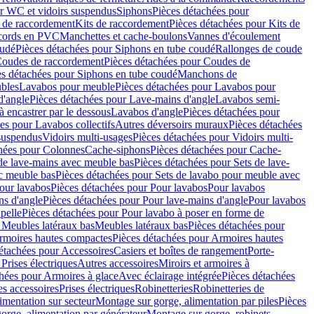
r WC et vidoirs suspendus
Siphons
Pièces détachées pour
 de raccordement
Kits de raccordement
Pièces détachées pour Kits de
ccords en PVC
Manchettes et cache-boulons
Vannes d'écoulement
oudé
Pièces détachées pour Siphons en tube coudé
Rallonges de coude
oudes de raccordement
Pièces détachées pour Coudes de
es détachées pour Siphons en tube coudé
Manchons de
bles
Lavabos pour meuble
Pièces détachées pour Lavabos pour
d'angle
Pièces détachées pour Lave-mains d'angle
Lavabos semi-
 encastrer par le dessous
Lavabos d'angle
Pièces détachées pour
es pour Lavabos collectifs
Autres déversoirs muraux
Pièces détachées
 suspendus
Vidoirs multi-usages
Pièces détachées pour Vidoirs multi-
hées pour Colonnes
Cache-siphons
Pièces détachées pour Cache-
de lave-mains avec meuble bas
Pièces détachées pour Sets de lave-
c meuble bas
Pièces détachées pour Sets de lavabo pour meuble avec
our lavabos
Pièces détachées pour Pour lavabos
Pour lavabos
ns d'angle
Pièces détachées pour Pour lave-mains d'angle
Pour lavabos
pelle
Pièces détachées pour Pour lavabo à poser en forme de
 Meubles latéraux bas
Meubles latéraux bas
Pièces détachées pour
rmoires hautes compactes
Pièces détachées pour Armoires hautes
étachées pour Accessoires
Casiers et boîtes de rangement
Porte-
Prises électriques
Autres accessoires
Miroirs et armoires à
hées pour Armoires à glace
Avec éclairage intégrée
Pièces détachées
es accessoires
Prises électriques
Robinetteries
Robinetteries de
imentation sur secteur
Montage sur gorge, alimentation par piles
Pièces
orge, alimentation par générateur
Montage sur gorge, robinets