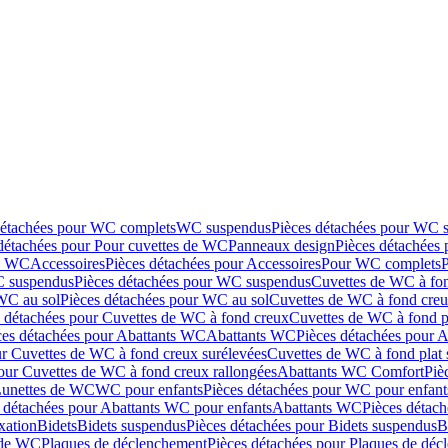
détachées pour WC complets
WC suspendus
Pièces détachées pour WC 
détachées pour Pour cuvettes de WC
Panneaux design
Pièces détachées
de WC
Accessoires
Pièces détachées pour Accessoires
Pour WC complets
 suspendus
Pièces détachées pour WC suspendus
Cuvettes de WC à fo
WC au sol
Pièces détachées pour WC au sol
Cuvettes de WC à fond creux
s détachées pour Cuvettes de WC à fond creux
Cuvettes de WC à fond p
ces détachées pour Abattants WC
Abattants WC
Pièces détachées pour 
ur Cuvettes de WC à fond creux surélevées
Cuvettes de WC à fond plat 
our Cuvettes de WC à fond creux rallongées
Abattants WC Comfort
Piè
Lunettes de WC
WC pour enfants
Pièces détachées pour WC pour enfant
 détachées pour Abattants WC pour enfants
Abattants WC
Pièces détac
ixation
Bidets
Bidets suspendus
Pièces détachées pour Bidets suspendus
B
 de WC
Plaques de déclenchement
Pièces détachées pour Plaques de dé