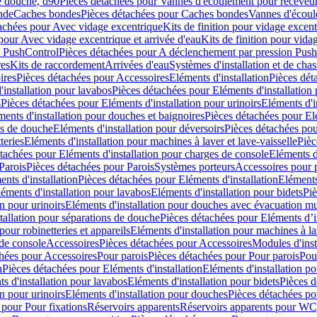
e douche, d90
Pièces détachées pour Vannes d'écoulement pour receveu
nde
Caches bondes
Pièces détachées pour Caches bondes
Vannes d'écoul
achées pour Avec vidage excentrique
Kits de finition pour vidage excen
pour Avec vidage excentrique et arrivée d'eau
Kits de finition pour vida
n PushControl
Pièces détachées pour A déclenchement par pression Pus
res
Kits de raccordement
Arrivées d'eau
Systèmes d'installation et de chas
ires
Pièces détachées pour Accessoires
Eléments d'installation
Pièces dét
'installation pour lavabos
Pièces détachées pour Eléments d'installation
s
Pièces détachées pour Eléments d'installation pour urinoirs
Eléments d'i
ments d'installation pour douches et baignoires
Pièces détachées pour Elé
ns de douche
Eléments d'installation pour déversoirs
Pièces détachées pou
teries
Eléments d'installation pour machines à laver et lave-vaisselle
Pièc
tachées pour Eléments d'installation pour charges de console
Eléments d'
Parois
Pièces détachées pour Parois
Systèmes porteurs
Accessoires pour p
nts d'installation
Pièces détachées pour Eléments d'installation
Eléments
éments d'installation pour lavabos
Eléments d'installation pour bidets
Piè
n pour urinoirs
Eléments d'installation pour douches avec évacuation m
tallation pour séparations de douche
Pièces détachées pour Eléments d’i
pour robinetteries et appareils
Eléments d'installation pour machines à lav
 de console
Accessoires
Pièces détachées pour Accessoires
Modules d'inst
hées pour Accessoires
Pour parois
Pièces détachées pour Pour parois
Pou
n
Pièces détachées pour Eléments d'installation
Eléments d'installation 
s d'installation pour lavabos
Eléments d'installation pour bidets
Pièces d
n pour urinoirs
Eléments d'installation pour douches
Pièces détachées po
 pour Pour fixations
Réservoirs apparents
Réservoirs apparents pour WC,