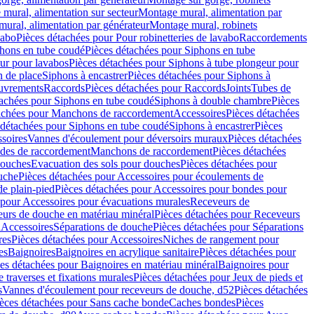
mural, alimentation sur secteur
Montage mural, alimentation par
ural, alimentation par générateur
Montage mural, robinets
vabo
Pièces détachées pour Pour robinetteries de lavabo
Raccordements
hons en tube coudé
Pièces détachées pour Siphons en tube
ur pour lavabos
Pièces détachées pour Siphons à tube plongeur pour
n de place
Siphons à encastrer
Pièces détachées pour Siphons à
uvrements
Raccords
Pièces détachées pour Raccords
Joints
Tubes de
tachées pour Siphons en tube coudé
Siphons à double chambre
Pièces
achées pour Manchons de raccordement
Accessoires
Pièces détachées
 détachées pour Siphons en tube coudé
Siphons à encastrer
Pièces
soires
Vannes d'écoulement pour déversoirs muraux
Pièces détachées
udes de raccordement
Manchons de raccordement
Pièces détachées
ouches
Evacuation des sols pour douches
Pièces détachées pour
uche
Pièces détachées pour Accessoires pour écoulements de
e plain-pied
Pièces détachées pour Accessoires pour bondes pour
 pour Accessoires pour évacuations murales
Receveurs de
urs de douche en matériau minéral
Pièces détachées pour Receveurs
n
Accessoires
Séparations de douche
Pièces détachées pour Séparations
res
Pièces détachées pour Accessoires
Niches de rangement pour
es
Baignoires
Baignoires en acrylique sanitaire
Pièces détachées pour
es détachées pour Baignoires en matériau minéral
Baignoires pour
e traverses et fixations murales
Pièces détachées pour Jeux de pieds et
s
Vannes d'écoulement pour receveurs de douche, d52
Pièces détachées
èces détachées pour Sans cache bonde
Caches bondes
Pièces