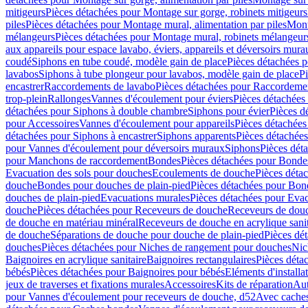
mitigeurs
Pièces détachées pour Montage sur gorge, robinets mitigeurs
piles
Pièces détachées pour Montage mural, alimentation par piles
Mont
mélangeurs
Pièces détachées pour Montage mural, robinets mélangeur
aux appareils pour espace lavabo, éviers, appareils et déversoirs mura
coudé
Siphons en tube coudé, modèle gain de place
Pièces détachées p
lavabos
Siphons à tube plongeur pour lavabos, modèle gain de place
P
encastrer
Raccordements de lavabo
Pièces détachées pour Raccordeme
trop-plein
Rallonges
Vannes d'écoulement pour éviers
Pièces détachées
détachées pour Siphons à double chambre
Siphons pour évier
Pièces d
pour Accessoires
Vannes d'écoulement pour appareils
Pièces détachées
détachées pour Siphons à encastrer
Siphons apparents
Pièces détachée
pour Vannes d'écoulement pour déversoirs muraux
Siphons
Pièces dét
pour Manchons de raccordement
Bondes
Pièces détachées pour Bonde
Evacuation des sols pour douches
Ecoulements de douche
Pièces déta
douche
Bondes pour douches de plain-pied
Pièces détachées pour Bon
douches de plain-pied
Evacuations murales
Pièces détachées pour Eva
douche
Pièces détachées pour Receveurs de douche
Receveurs de douch
de douche en matériau minéral
Receveurs de douche en acrylique sanit
de douche
Séparations de douche pour douche de plain-pied
Pièces dé
douches
Pièces détachées pour Niches de rangement pour douches
Nic
Baignoires en acrylique sanitaire
Baignoires rectangulaires
Pièces déta
bébés
Pièces détachées pour Baignoires pour bébés
Eléments d'installa
jeux de traverses et fixations murales
Accessoires
Kits de réparation
Aut
pour Vannes d'écoulement pour receveurs de douche, d52
Avec cache