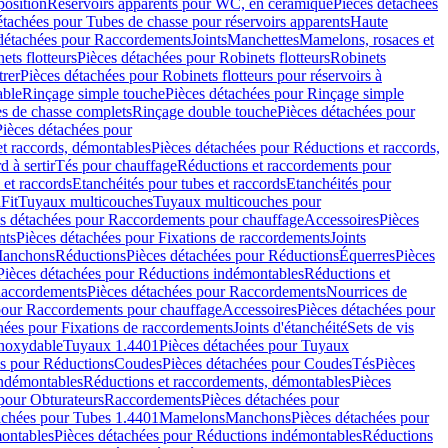
position
Réservoirs apparents pour WC, en céramique
Pièces détachées
étachées pour Tubes de chasse pour réservoirs apparents
Haute
détachées pour Raccordements
Joints
Manchettes
Mamelons, rosaces et
ets flotteurs
Pièces détachées pour Robinets flotteurs
Robinets
trer
Pièces détachées pour Robinets flotteurs pour réservoirs à
able
Rinçage simple touche
Pièces détachées pour Rinçage simple
s de chasse complets
Rinçage double touche
Pièces détachées pour
Pièces détachées pour
t raccords, démontables
Pièces détachées pour Réductions et raccords,
d à sertir
Tés pour chauffage
Réductions et raccordements pour
 et raccords
Etanchéités pour tubes et raccords
Etanchéités pour
Fit
Tuyaux multicouches
Tuyaux multicouches pour
s détachées pour Raccordements pour chauffage
Accessoires
Pièces
nts
Pièces détachées pour Fixations de raccordements
Joints
Manchons
Réductions
Pièces détachées pour Réductions
Équerres
Pièces
Pièces détachées pour Réductions indémontables
Réductions et
accordements
Pièces détachées pour Raccordements
Nourrices de
pour Raccordements pour chauffage
Accessoires
Pièces détachées pour
hées pour Fixations de raccordements
Joints d'étanchéité
Sets de vis
Inoxydable
Tuyaux 1.4401
Pièces détachées pour Tuyaux
es pour Réductions
Coudes
Pièces détachées pour Coudes
Tés
Pièces
indémontables
Réductions et raccordements, démontables
Pièces
pour Obturateurs
Raccordements
Pièces détachées pour
achées pour Tubes 1.4401
Mamelons
Manchons
Pièces détachées pour
ontables
Pièces détachées pour Réductions indémontables
Réductions