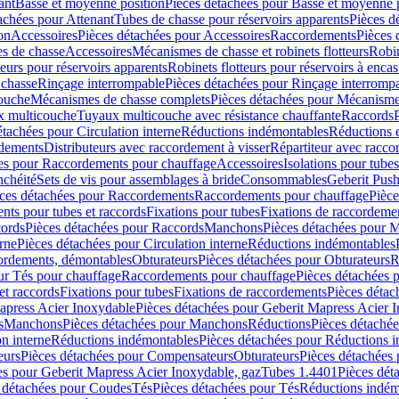
ant
Basse et moyenne position
Pièces détachées pour Basse et moyenne 
achées pour Attenant
Tubes de chasse pour réservoirs apparents
Pièces d
on
Accessoires
Pièces détachées pour Accessoires
Raccordements
Pièces 
s de chasse
Accessoires
Mécanismes de chasse et robinets flotteurs
Robin
eurs pour réservoirs apparents
Robinets flotteurs pour réservoirs à encas
 chasse
Rinçage interrompable
Pièces détachées pour Rinçage interromp
touche
Mécanismes de chasse complets
Pièces détachées pour Mécanisme
 multicouche
Tuyaux multicouche avec résistance chauffante
Raccords
étachées pour Circulation interne
Réductions indémontables
Réductions e
rdements
Distributeurs avec raccordement à visser
Répartiteur avec raccor
es pour Raccordements pour chauffage
Accessoires
Isolations pour tubes
nchéité
Sets de vis pour assemblages à bride
Consommables
Geberit Push
ces détachées pour Raccordements
Raccordements pour chauffage
Pièce
ts pour tubes et raccords
Fixations pour tubes
Fixations de raccordeme
ords
Pièces détachées pour Raccords
Manchons
Pièces détachées pour 
erne
Pièces détachées pour Circulation interne
Réductions indémontables
cordements, démontables
Obturateurs
Pièces détachées pour Obturateurs
R
ur Tés pour chauffage
Raccordements pour chauffage
Pièces détachées 
et raccords
Fixations pour tubes
Fixations de raccordements
Pièces détac
apress Acier Inoxydable
Pièces détachées pour Geberit Mapress Acier 
s
Manchons
Pièces détachées pour Manchons
Réductions
Pièces détaché
on interne
Réductions indémontables
Pièces détachées pour Réductions 
eurs
Pièces détachées pour Compensateurs
Obturateurs
Pièces détachées 
es pour Geberit Mapress Acier Inoxydable, gaz
Tubes 1.4401
Pièces dét
 détachées pour Coudes
Tés
Pièces détachées pour Tés
Réductions indém