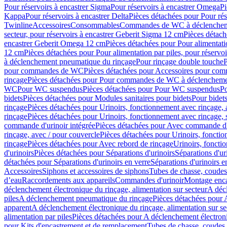
Pour réservoirs à encastrer Sigma
Pour réservoirs à encastrer Omega
Pi
Kappa
Pour réservoirs à encastrer Delta
Pièces détachées pour Pour rés
Twinline
Accessoires
Consommables
Commandes de WC à déclenchemen
secteur, pour réservoirs à encastrer Geberit Sigma 12 cm
Pièces détach
encastrer Geberit Omega 12 cm
Pièces détachées pour Pour alimentati
12 cm
Pièces détachées pour Pour alimentation par piles, pour réservo
à déclenchement pneumatique du rinçage
Pour rinçage double touche
P
pour commandes de WC
Pièces détachées pour Accessoires pour c
rinçage
Pièces détachées pour Pour commandes de WC à déclenchemen
WC
Pour WC suspendus
Pièces détachées pour Pour WC suspendus
P
bidets
Pièces détachées pour Modules sanitaires pour bidets
Pour bidets
rinçage
Pièces détachées pour Urinoirs, fonctionnement avec rinçage, 
rinçage
Pièces détachées pour Urinoirs, fonctionnement avec rinçage, 
commande d'urinoir intégrée
Pièces détachées pour Avec commande d'u
rinçage, avec / pour couvercle
Pièces détachées pour Urinoirs, fonctio
rinçage
Pièces détachées pour Avec rebord de rinçage
Urinoirs, foncti
d'urinoirs
Pièces détachées pour Séparations d'urinoirs
Séparations d'ur
détachées pour Séparations d'urinoirs en verre
Séparations d'urinoirs e
Accessoires
Siphons et accessoires de siphons
Tubes de chasse, coudes
d’eau
Raccordements aux appareils
Commandes d'urinoir
Montage enca
déclenchement électronique du rinçage, alimentation sur secteur
A décl
piles
A déclenchement pneumatique du rinçage
Pièces détachées pour
apparent
A déclenchement électronique du rinçage, alimentation sur se
alimentation par piles
Pièces détachées pour A déclenchement électroni
pour Kits d'encastrement et de remplacement
Tubes de chasse, coudes 