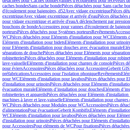
détachées pour Caches bondes
Vannes d'écoulement pour receveurs d
caches bondes
Sans cache bonde
Pièces détachées pour Sans cache bo
d'écoulement pour baignoires, d52
Avec vidage excentrique
Pièces dét
excentrique
Avec vidage excentrique et arrivée d'eau
Pièces détachées 
pour vidage excentrique et arrivée d'eau
A déclenchement par pressio
bouchons de bonde
Accessoires pour vannes d'écoulement de baignoi
porteurs
Pièces détachées pour Systèmes porteurs
Revêtements
Accesso
WC
Pièces détachées pour Eléments d'installation pour WC
Eléments d
Eléments d'installation pour bidets
Eléments d'installation pour urinoir
pour Eléments d'installation pour douches avec évacuation murale
Elé
séparations de douche
Pièces détachées pour Eléments pour séparatio
robinetteries
Pièces détachées pour Eléments d'installation pour robinet
lave-vaisselle
Eléments d'installation pour charges de console
Pièces dé
pour éviers
Accessoires
Pièces détachées pour Accessoires
Geberit GIS
préfabrications
Accessoires pour l'isolation phonique
Revêtements
Eléme
pour WC
Eléments d'installation pour lavabos
Pièces détachées pour El
d'installation pour urinoirs
Pièces détachées pour Eléments d'installatio
évacuation murale
Eléments d’installation pour douches
Eléments d’ins
robinetteries et appareils
Pièces détachées pour Eléments d'installation 
machines à laver et lave-vaisselle
Eléments d'installation pour charges
WC
Pièces détachées pour Modules pour WC
Accessoires
Pièces détac
d'alimentation
Pour évacuation
Geberit Kombifix
Eléments d'installatio
WC
Eléments d'installation pour lavabos
Pièces détachées pour Elément
d'installation pour urinoirs
Pièces détachées pour Eléments d'installatio
pour Accessoires
Pour eléments de WC
Pour fixations
Pièces détachées