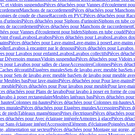
C et vidoirs suspendus
Pièces détachées pour Vannes d'écoulement pou
ccordement
Manchons de raccordement
Pièces détachées pour Manchons
longes de coude de chasse
Raccords en PVC
Pièces détachées pour Ra
s d'urinoirs
Pièces détachées pour Siphons d'urinoirs
Siphons en tube c
ns de raccordement
Pièces détachées pour Manchons de raccordement
C
chées pour Vannes d'écoulement pour bidets
Siphons en tube coudé
Pièc
Point d'eau
Lavabos
Lavabos
Pièces détachées pour Lavabos
Lavabos dou
ains
Pièces détachées pour Lave-mains
Lave-mains à poser
Lave-mains 
oîter
Lavabos à encastrer par le dessous
Pièces détachées pour Lavabos à
ées pour Lavabos pour enfants
Lavabos
Lavabos collectifs
Pièces détaché
our Déversoirs muraux
Vidoirs suspendus
Pièces détachées pour Vidoirs
es pour Lavabos pour salles de classe
Accessoires
Colonnes
Pièces détac
Caches décoratifs
Etagères murales
Sets de lavabo avec meuble bas
Sets 
es pour Sets de lavabo avec meuble bas
Sets de lavabo pour meuble ave
ur Meubles bas
Pour lave-mains
Pièces détachées pour Pour lave-mains
P
r meuble
Pièces détachées pour Pour lavabos pour meuble
Pour lave-mai
ces détachées pour Plans de lavabo
Pour lavabo à poser en forme de cou
lavabo à poser rectangulaire
Meubles latéraux bas
Pièces détachées pour
 hautes
Colonnes mi-hautes
Pièces détachées pour Colonnes mi-hautes
A
res murales
Pièces détachées pour Etagères murales
Accessoires
Pièces d
x de pieds
Tableaux magnétiques
Prises électriques
Pièces détachées pour 
es détachées pour Avec éclairage intégrée
Armoires à glace
Pièces détac
ur Sans éclairage intégré
Accessoires
Eléments d'éclairage
Poignées
Autr
e, alimentation sur secteur
Pièces détachées pour Montage sur gorge, al
gorge, alimentation par générateur
Pièces détachées pour Montage sur g