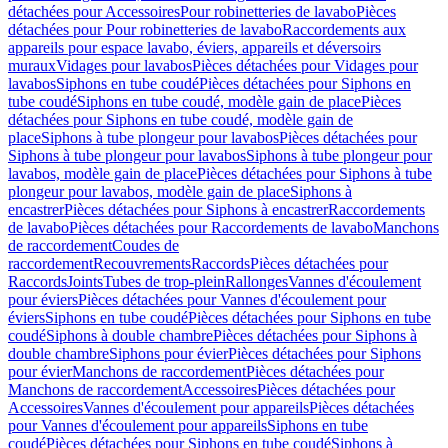
détachées pour Accessoires
Pour robinetteries de lavabo
Pièces
détachées pour Pour robinetteries de lavabo
Raccordements aux
appareils pour espace lavabo, éviers, appareils et déversoirs
muraux
Vidages pour lavabos
Pièces détachées pour Vidages pour
lavabos
Siphons en tube coudé
Pièces détachées pour Siphons en
tube coudé
Siphons en tube coudé, modèle gain de place
Pièces
détachées pour Siphons en tube coudé, modèle gain de
place
Siphons à tube plongeur pour lavabos
Pièces détachées pour
Siphons à tube plongeur pour lavabos
Siphons à tube plongeur pour
lavabos, modèle gain de place
Pièces détachées pour Siphons à tube
plongeur pour lavabos, modèle gain de place
Siphons à
encastrer
Pièces détachées pour Siphons à encastrer
Raccordements
de lavabo
Pièces détachées pour Raccordements de lavabo
Manchons
de raccordement
Coudes de
raccordement
Recouvrements
Raccords
Pièces détachées pour
Raccords
Joints
Tubes de trop-plein
Rallonges
Vannes d'écoulement
pour éviers
Pièces détachées pour Vannes d'écoulement pour
éviers
Siphons en tube coudé
Pièces détachées pour Siphons en tube
coudé
Siphons à double chambre
Pièces détachées pour Siphons à
double chambre
Siphons pour évier
Pièces détachées pour Siphons
pour évier
Manchons de raccordement
Pièces détachées pour
Manchons de raccordement
Accessoires
Pièces détachées pour
Accessoires
Vannes d'écoulement pour appareils
Pièces détachées
pour Vannes d'écoulement pour appareils
Siphons en tube
coudé
Pièces détachées pour Siphons en tube coudé
Siphons à