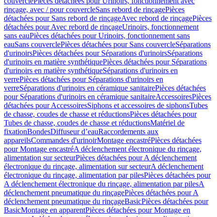
couvercle
Pièces détachées pour Urinoirs, fonctionnement avec
rinçage, avec / pour couvercle
Sans rebord de rinçage
Pièces
détachées pour Sans rebord de rinçage
Avec rebord de rinçage
Pièces
détachées pour Avec rebord de rinçage
Urinoirs, fonctionnement
sans eau
Pièces détachées pour Urinoirs, fonctionnement sans
eau
Sans couvercle
Pièces détachées pour Sans couvercle
Séparations
d'urinoirs
Pièces détachées pour Séparations d'urinoirs
Séparations
d'urinoirs en matière synthétique
Pièces détachées pour Séparations
d'urinoirs en matière synthétique
Séparations d'urinoirs en
verre
Pièces détachées pour Séparations d'urinoirs en
verre
Séparations d'urinoirs en céramique sanitaire
Pièces détachées
pour Séparations d'urinoirs en céramique sanitaire
Accessoires
Pièces
détachées pour Accessoires
Siphons et accessoires de siphons
Tubes
de chasse, coudes de chasse et réductions
Pièces détachées pour
Tubes de chasse, coudes de chasse et réductions
Matériel de
fixation
Bondes
Diffuseur d’eau
Raccordements aux
appareils
Commandes d'urinoir
Montage encastré
Pièces détachées
pour Montage encastré
A déclenchement électronique du rinçage,
alimentation sur secteur
Pièces détachées pour A déclenchement
électronique du rinçage, alimentation sur secteur
A déclenchement
électronique du rinçage, alimentation par piles
Pièces détachées pour
A déclenchement électronique du rinçage, alimentation par piles
A
déclenchement pneumatique du rinçage
Pièces détachées pour A
déclenchement pneumatique du rinçage
Basic
Pièces détachées pour
Basic
Montage en apparent
Pièces détachées pour Montage en