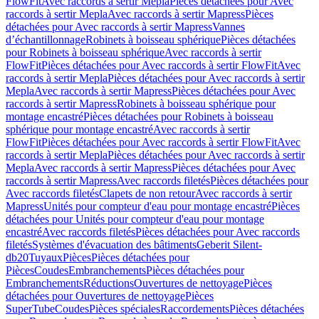
FlowFit
Avec raccords à sertir Mepla
Pièces détachées pour Avec
raccords à sertir Mepla
Avec raccords à sertir Mapress
Pièces
détachées pour Avec raccords à sertir Mapress
Vannes
d’échantillonnage
Robinets à boisseau sphérique
Pièces détachées
pour Robinets à boisseau sphérique
Avec raccords à sertir
FlowFit
Pièces détachées pour Avec raccords à sertir FlowFit
Avec
raccords à sertir Mepla
Pièces détachées pour Avec raccords à sertir
Mepla
Avec raccords à sertir Mapress
Pièces détachées pour Avec
raccords à sertir Mapress
Robinets à boisseau sphérique pour
montage encastré
Pièces détachées pour Robinets à boisseau
sphérique pour montage encastré
Avec raccords à sertir
FlowFit
Pièces détachées pour Avec raccords à sertir FlowFit
Avec
raccords à sertir Mepla
Pièces détachées pour Avec raccords à sertir
Mepla
Avec raccords à sertir Mapress
Pièces détachées pour Avec
raccords à sertir Mapress
Avec raccords filetés
Pièces détachées pour
Avec raccords filetés
Clapets de non retour
Avec raccords à sertir
Mapress
Unités pour compteur d'eau pour montage encastré
Pièces
détachées pour Unités pour compteur d'eau pour montage
encastré
Avec raccords filetés
Pièces détachées pour Avec raccords
filetés
Systèmes d'évacuation des bâtiments
Geberit Silent-
db20
Tuyaux
Pièces
Pièces détachées pour
Pièces
Coudes
Embranchements
Pièces détachées pour
Embranchements
Réductions
Ouvertures de nettoyage
Pièces
détachées pour Ouvertures de nettoyage
Pièces
SuperTube
Coudes
Pièces spéciales
Raccordements
Pièces détachées