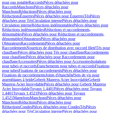
pour eau potable
Raccords
Pièces détachées pour
Raccords
Manchons
Pièces détachées pour
Manchons
Réductions
Pièces détachées pour
Réductions
Équerres
Pièces détachées pour Équerres
Tés
Pièces
détachées pour Tés
Circulation interne
Pièces détachées pour
Circulation interne
Réductions indémontables
Pièces détachées pour
Réductions indémontables
Réductions et raccordements,
démontables
Pièces détachées pour Réductions et raccordements,
démontables
Obturateurs
Pièces détachées pour
Obturateurs
Raccordements
Pièces détachées pour
Raccordements
Nourrices de distribution avec raccord fileté
Tés pour
chauffage
Pièces détachées pour Tés pour chauffage
Raccordements
pour chauffage
Pièces détachées pour Raccordements pour
chauffage
Accessoires
Pièces détachées pour Accessoires
Isolations
pour tubes et raccords
Etanchements pour tubes et raccords
Fixations
pour tubes
Fixations de raccordements
Pièces détachées pour
Fixations de raccordements
Joints d'étanchéité
Sets de vis pour
assemblages à bride
Geberit Mapress Acier Inoxydable
Geberit
Mapress Acier Inoxydable
Pièces détachées pour Geberit Mapress
Acier Inoxydable
Tuyaux 1.4401
Pièces détachées pour Tuyaux
1.4401
Tuyaux 1.4521
Pièces détachées pour Tuyaux
1.4521
Mamelons
Manchons
Pièces détachées pour
Manchons
Réductions
Pièces détachées pour
Réductions
Coudes
Pièces détachées pour Coudes
Tés
Pièces
détachées pour Tés
Circulation interne
Pièces détachées pour