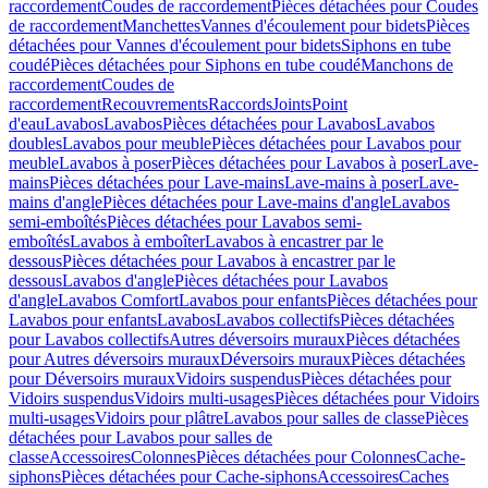
raccordement
Coudes de raccordement
Pièces détachées pour Coudes
de raccordement
Manchettes
Vannes d'écoulement pour bidets
Pièces
détachées pour Vannes d'écoulement pour bidets
Siphons en tube
coudé
Pièces détachées pour Siphons en tube coudé
Manchons de
raccordement
Coudes de
raccordement
Recouvrements
Raccords
Joints
Point
d'eau
Lavabos
Lavabos
Pièces détachées pour Lavabos
Lavabos
doubles
Lavabos pour meuble
Pièces détachées pour Lavabos pour
meuble
Lavabos à poser
Pièces détachées pour Lavabos à poser
Lave-
mains
Pièces détachées pour Lave-mains
Lave-mains à poser
Lave-
mains d'angle
Pièces détachées pour Lave-mains d'angle
Lavabos
semi-emboîtés
Pièces détachées pour Lavabos semi-
emboîtés
Lavabos à emboîter
Lavabos à encastrer par le
dessous
Pièces détachées pour Lavabos à encastrer par le
dessous
Lavabos d'angle
Pièces détachées pour Lavabos
d'angle
Lavabos Comfort
Lavabos pour enfants
Pièces détachées pour
Lavabos pour enfants
Lavabos
Lavabos collectifs
Pièces détachées
pour Lavabos collectifs
Autres déversoirs muraux
Pièces détachées
pour Autres déversoirs muraux
Déversoirs muraux
Pièces détachées
pour Déversoirs muraux
Vidoirs suspendus
Pièces détachées pour
Vidoirs suspendus
Vidoirs multi-usages
Pièces détachées pour Vidoirs
multi-usages
Vidoirs pour plâtre
Lavabos pour salles de classe
Pièces
détachées pour Lavabos pour salles de
classe
Accessoires
Colonnes
Pièces détachées pour Colonnes
Cache-
siphons
Pièces détachées pour Cache-siphons
Accessoires
Caches