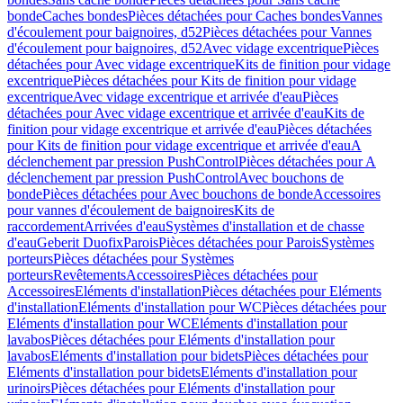
bonde
Caches bondes
Pièces détachées pour Caches bondes
Vannes
d'écoulement pour baignoires, d52
Pièces détachées pour Vannes
d'écoulement pour baignoires, d52
Avec vidage excentrique
Pièces
détachées pour Avec vidage excentrique
Kits de finition pour vidage
excentrique
Pièces détachées pour Kits de finition pour vidage
excentrique
Avec vidage excentrique et arrivée d'eau
Pièces
détachées pour Avec vidage excentrique et arrivée d'eau
Kits de
finition pour vidage excentrique et arrivée d'eau
Pièces détachées
pour Kits de finition pour vidage excentrique et arrivée d'eau
A
déclenchement par pression PushControl
Pièces détachées pour A
déclenchement par pression PushControl
Avec bouchons de
bonde
Pièces détachées pour Avec bouchons de bonde
Accessoires
pour vannes d'écoulement de baignoires
Kits de
raccordement
Arrivées d'eau
Systèmes d'installation et de chasse
d'eau
Geberit Duofix
Parois
Pièces détachées pour Parois
Systèmes
porteurs
Pièces détachées pour Systèmes
porteurs
Revêtements
Accessoires
Pièces détachées pour
Accessoires
Eléments d'installation
Pièces détachées pour Eléments
d'installation
Eléments d'installation pour WC
Pièces détachées pour
Eléments d'installation pour WC
Eléments d'installation pour
lavabos
Pièces détachées pour Eléments d'installation pour
lavabos
Eléments d'installation pour bidets
Pièces détachées pour
Eléments d'installation pour bidets
Eléments d'installation pour
urinoirs
Pièces détachées pour Eléments d'installation pour