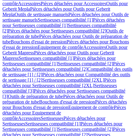
contrôle
Accessoires
Pièces détachées pour Accessoires
Outils pour
Geberit Mepla
Pièces détachées pour Outils pour Geberit
Mepla
Outils de sertissage manuels
Pièces détachées pour Outils de
sertissage manuels
Sertisseuses compatibilité [1]
Pièces détachées
pour Sertisseuses compatibilité [1]
Sertisseuses compatibilité
[2]
Pièces détachées pour Sertisseuses compatibilité [2]
Outils de
préparation de tube
Pièces détachées pour Outils de préparation de
tube
Bouchons d'essai de pression
Pièces détachées pour Bouchons
d'essai de pression
Equipement de contrôle
Accessoires
Outils pour
Geberit Mapress
Pièces détachées pour Outils pour Geberit
Mapress
Sertisseuses compatibilité [1]
Pièces détachées pour
Sertisseuses compatibilité [1]
Sertisseuses compatibilité [2]
Pièces
détachées pour Sertisseuses compatibilité [2]
Compatibilité des outils
de sertissage [1] / [2]
Pièces détachées pour Compatibilité des outils
de sertissage [1] / [2]
Sertisseuses compatibilité [2XL]
Pièces
détachées pour Sertisseuses compatibilité [2XL]
Sertisseuses
compatibilité [3]
Pièces détachées pour Sertisseuses compatibilité
[3]
Outils de préparation de tube
Pièces détachées pour Outils de
préparation de tube
Bouchons d'essai de pression
Pièces détachées
pour Bouchons d'essai de pression
Equipement de contrôle
Pièces
détachées pour Equipement de
contrôle
Accessoires
Sertisseuses
Pièces détachées pour
Sertisseuses
Sertisseuses compatibilité [1]
Pièces détachées pour
Sertisseuses compatibilité [1]
Sertisseuses compatibilité [2]
Pièces
détachées pour Sertisseuses compatibilité [2]
Sertisseuses