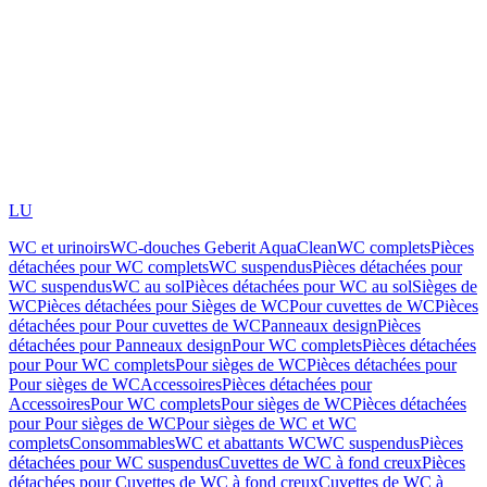
LU
WC et urinoirs
WC-douches Geberit AquaClean
WC complets
Pièces
détachées pour WC complets
WC suspendus
Pièces détachées pour
WC suspendus
WC au sol
Pièces détachées pour WC au sol
Sièges de
WC
Pièces détachées pour Sièges de WC
Pour cuvettes de WC
Pièces
détachées pour Pour cuvettes de WC
Panneaux design
Pièces
détachées pour Panneaux design
Pour WC complets
Pièces détachées
pour Pour WC complets
Pour sièges de WC
Pièces détachées pour
Pour sièges de WC
Accessoires
Pièces détachées pour
Accessoires
Pour WC complets
Pour sièges de WC
Pièces détachées
pour Pour sièges de WC
Pour sièges de WC et WC
complets
Consommables
WC et abattants WC
WC suspendus
Pièces
détachées pour WC suspendus
Cuvettes de WC à fond creux
Pièces
détachées pour Cuvettes de WC à fond creux
Cuvettes de WC à