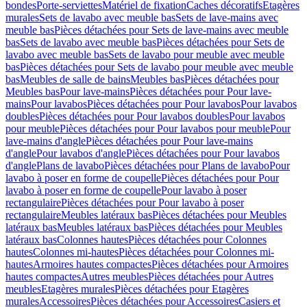
bondes
Porte-serviettes
Matériel de fixation
Caches décoratifs
Etagères
murales
Sets de lavabo avec meuble bas
Sets de lave-mains avec
meuble bas
Pièces détachées pour Sets de lave-mains avec meuble
bas
Sets de lavabo avec meuble bas
Pièces détachées pour Sets de
lavabo avec meuble bas
Sets de lavabo pour meuble avec meuble
bas
Pièces détachées pour Sets de lavabo pour meuble avec meuble
bas
Meubles de salle de bains
Meubles bas
Pièces détachées pour
Meubles bas
Pour lave-mains
Pièces détachées pour Pour lave-
mains
Pour lavabos
Pièces détachées pour Pour lavabos
Pour lavabos
doubles
Pièces détachées pour Pour lavabos doubles
Pour lavabos
pour meuble
Pièces détachées pour Pour lavabos pour meuble
Pour
lave-mains d'angle
Pièces détachées pour Pour lave-mains
d'angle
Pour lavabos d'angle
Pièces détachées pour Pour lavabos
d'angle
Plans de lavabo
Pièces détachées pour Plans de lavabo
Pour
lavabo à poser en forme de coupelle
Pièces détachées pour Pour
lavabo à poser en forme de coupelle
Pour lavabo à poser
rectangulaire
Pièces détachées pour Pour lavabo à poser
rectangulaire
Meubles latéraux bas
Pièces détachées pour Meubles
latéraux bas
Meubles latéraux bas
Pièces détachées pour Meubles
latéraux bas
Colonnes hautes
Pièces détachées pour Colonnes
hautes
Colonnes mi-hautes
Pièces détachées pour Colonnes mi-
hautes
Armoires hautes compactes
Pièces détachées pour Armoires
hautes compactes
Autres meubles
Pièces détachées pour Autres
meubles
Etagères murales
Pièces détachées pour Etagères
murales
Accessoires
Pièces détachées pour Accessoires
Casiers et