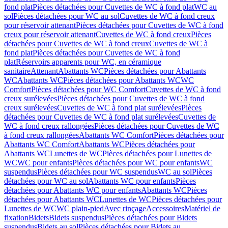
fond plat
Pièces détachées pour Cuvettes de WC à fond plat
WC au
sol
Pièces détachées pour WC au sol
Cuvettes de WC à fond creux
pour réservoir attenant
Pièces détachées pour Cuvettes de WC à fond
creux pour réservoir attenant
Cuvettes de WC à fond creux
Pièces
détachées pour Cuvettes de WC à fond creux
Cuvettes de WC à
fond plat
Pièces détachées pour Cuvettes de WC à fond
plat
Réservoirs apparents pour WC, en céramique
sanitaire
Attenant
Abattants WC
Pièces détachées pour Abattants
WC
Abattants WC
Pièces détachées pour Abattants WC
WC
Comfort
Pièces détachées pour WC Comfort
Cuvettes de WC à fond
creux surélevées
Pièces détachées pour Cuvettes de WC à fond
creux surélevées
Cuvettes de WC à fond plat surélevées
Pièces
détachées pour Cuvettes de WC à fond plat surélevées
Cuvettes de
WC à fond creux rallongées
Pièces détachées pour Cuvettes de WC
à fond creux rallongées
Abattants WC Comfort
Pièces détachées pour
Abattants WC Comfort
Abattants WC
Pièces détachées pour
Abattants WC
Lunettes de WC
Pièces détachées pour Lunettes de
WC
WC pour enfants
Pièces détachées pour WC pour enfants
WC
suspendus
Pièces détachées pour WC suspendus
WC au sol
Pièces
détachées pour WC au sol
Abattants WC pour enfants
Pièces
détachées pour Abattants WC pour enfants
Abattants WC
Pièces
détachées pour Abattants WC
Lunettes de WC
Pièces détachées pour
Lunettes de WC
WC plain-pied
Avec rinçage
Accessoires
Matériel de
fixation
Bidets
Bidets suspendus
Pièces détachées pour Bidets
suspendus
Bidets au sol
Pièces détachées pour Bidets au