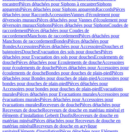
encastrer
Pièces détachées pour Siphons à encastrer
Siphons
apparents
Pièces détachées pour Siphons apparents
Raccords
Pièces
détachées pour Raccords
Accessoires
Vannes d'écoulement pour
déversoirs muraux
Pièces détachées pour Vannes d'écoulement pour
déversoirs muraux
Siphons
Pièces détachées pour Siphons
Coudes de
raccordement
Pièces détachées pour Coudes de
raccordement
Manchons de raccordement
Pièces détachées pour
Manchons de raccordement
Bondes
Pièces détachées pour
Bondes
Accessoires
Pièces détachées pour Accessoires
Douches et
baignoires
Douches
Evacuation des sols pour douches
Pièces
détachées pour Evacuation des sols pour douches
Ecoulements de
douche
Pièces détachées pour Ecoulements de douche
Accessoires
pour écoulements de douche
Pièces détachées pour Accessoires pour
écoulements de douche
Bondes pour douches de plain-pied
Pièces
détachées pour Bondes pour douches de plain-pied
Accessoires pour
bondes pour douches de plain-pied
Pièces détachées pour
Accessoires pour bondes pour douches de plain-pied
Evacuations
murales
Pièces détachées pour Evacuations murales
Accessoires pour
évacuations murales
Pièces détachées pour Accessoires pour
évacuations murales
Receveurs de douche
Pièces détachées pour
Receveurs de douche
Receveurs de douche en matériau minéral et
éléments d’installation Geberit Duofix
Receveurs de douche en
matériau minéral
Pièces détachées pour Receveurs de douche en
matériau minéral
Receveurs de douche en acrylique
sanitaire
Eléments d'installation
Pièces détachées pour Eléments