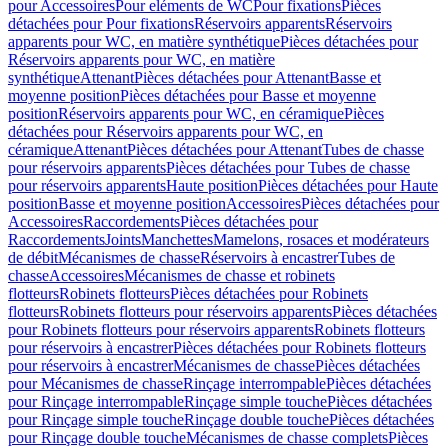
pour Accessoires
Pour eléments de WC
Pour fixations
Pièces
détachées pour Pour fixations
Réservoirs apparents
Réservoirs
apparents pour WC, en matière synthétique
Pièces détachées pour
Réservoirs apparents pour WC, en matière
synthétique
Attenant
Pièces détachées pour Attenant
Basse et
moyenne position
Pièces détachées pour Basse et moyenne
position
Réservoirs apparents pour WC, en céramique
Pièces
détachées pour Réservoirs apparents pour WC, en
céramique
Attenant
Pièces détachées pour Attenant
Tubes de chasse
pour réservoirs apparents
Pièces détachées pour Tubes de chasse
pour réservoirs apparents
Haute position
Pièces détachées pour Haute
position
Basse et moyenne position
Accessoires
Pièces détachées pour
Accessoires
Raccordements
Pièces détachées pour
Raccordements
Joints
Manchettes
Mamelons, rosaces et modérateurs
de débit
Mécanismes de chasse
Réservoirs à encastrer
Tubes de
chasse
Accessoires
Mécanismes de chasse et robinets
flotteurs
Robinets flotteurs
Pièces détachées pour Robinets
flotteurs
Robinets flotteurs pour réservoirs apparents
Pièces détachées
pour Robinets flotteurs pour réservoirs apparents
Robinets flotteurs
pour réservoirs à encastrer
Pièces détachées pour Robinets flotteurs
pour réservoirs à encastrer
Mécanismes de chasse
Pièces détachées
pour Mécanismes de chasse
Rinçage interrompable
Pièces détachées
pour Rinçage interrompable
Rinçage simple touche
Pièces détachées
pour Rinçage simple touche
Rinçage double touche
Pièces détachées
pour Rinçage double touche
Mécanismes de chasse complets
Pièces