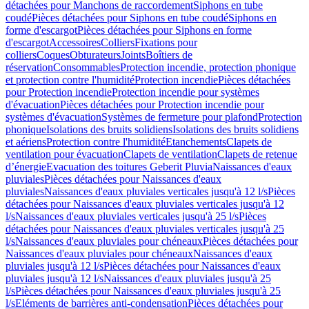
détachées pour Manchons de raccordement
Siphons en tube
coudé
Pièces détachées pour Siphons en tube coudé
Siphons en
forme d'escargot
Pièces détachées pour Siphons en forme
d'escargot
Accessoires
Colliers
Fixations pour
colliers
Coques
Obturateurs
Joints
Boîtiers de
réservation
Consommables
Protection incendie, protection phonique
et protection contre l'humidité
Protection incendie
Pièces détachées
pour Protection incendie
Protection incendie pour systèmes
d'évacuation
Pièces détachées pour Protection incendie pour
systèmes d'évacuation
Systèmes de fermeture pour plafond
Protection
phonique
Isolations des bruits solidiens
Isolations des bruits solidiens
et aériens
Protection contre l'humidité
Etanchements
Clapets de
ventilation pour évacuation
Clapets de ventilation
Clapets de retenue
d’énergie
Evacuation des toitures Geberit Pluvia
Naissances d'eaux
pluviales
Pièces détachées pour Naissances d'eaux
pluviales
Naissances d'eaux pluviales verticales jusqu'à 12 l/s
Pièces
détachées pour Naissances d'eaux pluviales verticales jusqu'à 12
l/s
Naissances d'eaux pluviales verticales jusqu'à 25 l/s
Pièces
détachées pour Naissances d'eaux pluviales verticales jusqu'à 25
l/s
Naissances d'eaux pluviales pour chéneaux
Pièces détachées pour
Naissances d'eaux pluviales pour chéneaux
Naissances d'eaux
pluviales jusqu'à 12 l/s
Pièces détachées pour Naissances d'eaux
pluviales jusqu'à 12 l/s
Naissances d'eaux pluviales jusqu'à 25
l/s
Pièces détachées pour Naissances d'eaux pluviales jusqu'à 25
l/s
Eléments de barrières anti-condensation
Pièces détachées pour