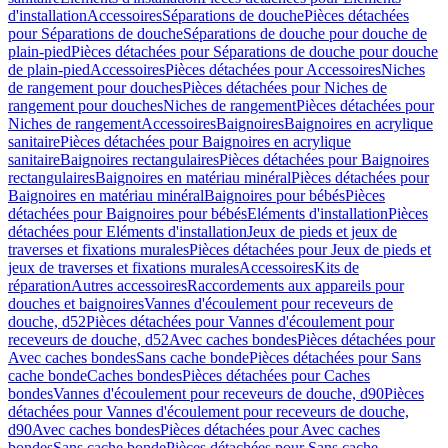
d'installation
Accessoires
Séparations de douche
Pièces détachées
pour Séparations de douche
Séparations de douche pour douche de
plain-pied
Pièces détachées pour Séparations de douche pour douche
de plain-pied
Accessoires
Pièces détachées pour Accessoires
Niches
de rangement pour douches
Pièces détachées pour Niches de
rangement pour douches
Niches de rangement
Pièces détachées pour
Niches de rangement
Accessoires
Baignoires
Baignoires en acrylique
sanitaire
Pièces détachées pour Baignoires en acrylique
sanitaire
Baignoires rectangulaires
Pièces détachées pour Baignoires
rectangulaires
Baignoires en matériau minéral
Pièces détachées pour
Baignoires en matériau minéral
Baignoires pour bébés
Pièces
détachées pour Baignoires pour bébés
Eléments d'installation
Pièces
détachées pour Eléments d'installation
Jeux de pieds et jeux de
traverses et fixations murales
Pièces détachées pour Jeux de pieds et
jeux de traverses et fixations murales
Accessoires
Kits de
réparation
Autres accessoires
Raccordements aux appareils pour
douches et baignoires
Vannes d'écoulement pour receveurs de
douche, d52
Pièces détachées pour Vannes d'écoulement pour
receveurs de douche, d52
Avec caches bondes
Pièces détachées pour
Avec caches bondes
Sans cache bonde
Pièces détachées pour Sans
cache bonde
Caches bondes
Pièces détachées pour Caches
bondes
Vannes d'écoulement pour receveurs de douche, d90
Pièces
détachées pour Vannes d'écoulement pour receveurs de douche,
d90
Avec caches bondes
Pièces détachées pour Avec caches
bondes
Sans cache bonde
Pièces détachées pour Sans cache