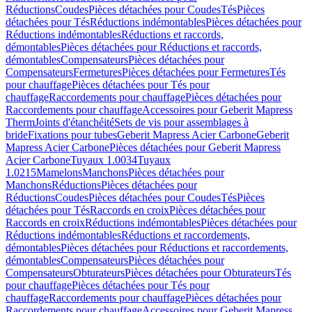
Réductions
Coudes
Pièces détachées pour Coudes
Tés
Pièces
détachées pour Tés
Réductions indémontables
Pièces détachées pour
Réductions indémontables
Réductions et raccords,
démontables
Pièces détachées pour Réductions et raccords,
démontables
Compensateurs
Pièces détachées pour
Compensateurs
Fermetures
Pièces détachées pour Fermetures
Tés
pour chauffage
Pièces détachées pour Tés pour
chauffage
Raccordements pour chauffage
Pièces détachées pour
Raccordements pour chauffage
Accessoires pour Geberit Mapress
Therm
Joints d'étanchéité
Sets de vis pour assemblages à
bride
Fixations pour tubes
Geberit Mapress Acier Carbone
Geberit
Mapress Acier Carbone
Pièces détachées pour Geberit Mapress
Acier Carbone
Tuyaux 1.0034
Tuyaux
1.0215
Mamelons
Manchons
Pièces détachées pour
Manchons
Réductions
Pièces détachées pour
Réductions
Coudes
Pièces détachées pour Coudes
Tés
Pièces
détachées pour Tés
Raccords en croix
Pièces détachées pour
Raccords en croix
Réductions indémontables
Pièces détachées pour
Réductions indémontables
Réductions et raccordements,
démontables
Pièces détachées pour Réductions et raccordements,
démontables
Compensateurs
Pièces détachées pour
Compensateurs
Obturateurs
Pièces détachées pour Obturateurs
Tés
pour chauffage
Pièces détachées pour Tés pour
chauffage
Raccordements pour chauffage
Pièces détachées pour
Raccordements pour chauffage
Accessoires pour Geberit Mapress