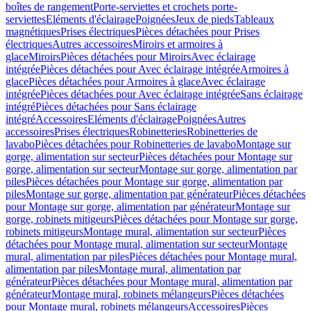
boîtes de rangement
Porte-serviettes et crochets porte-
serviettes
Eléments d'éclairage
Poignées
Jeux de pieds
Tableaux
magnétiques
Prises électriques
Pièces détachées pour Prises
électriques
Autres accessoires
Miroirs et armoires à
glace
Miroirs
Pièces détachées pour Miroirs
Avec éclairage
intégrée
Pièces détachées pour Avec éclairage intégrée
Armoires à
glace
Pièces détachées pour Armoires à glace
Avec éclairage
intégrée
Pièces détachées pour Avec éclairage intégrée
Sans éclairage
intégré
Pièces détachées pour Sans éclairage
intégré
Accessoires
Eléments d'éclairage
Poignées
Autres
accessoires
Prises électriques
Robinetteries
Robinetteries de
lavabo
Pièces détachées pour Robinetteries de lavabo
Montage sur
gorge, alimentation sur secteur
Pièces détachées pour Montage sur
gorge, alimentation sur secteur
Montage sur gorge, alimentation par
piles
Pièces détachées pour Montage sur gorge, alimentation par
piles
Montage sur gorge, alimentation par générateur
Pièces détachées
pour Montage sur gorge, alimentation par générateur
Montage sur
gorge, robinets mitigeurs
Pièces détachées pour Montage sur gorge,
robinets mitigeurs
Montage mural, alimentation sur secteur
Pièces
détachées pour Montage mural, alimentation sur secteur
Montage
mural, alimentation par piles
Pièces détachées pour Montage mural,
alimentation par piles
Montage mural, alimentation par
générateur
Pièces détachées pour Montage mural, alimentation par
générateur
Montage mural, robinets mélangeurs
Pièces détachées
pour Montage mural, robinets mélangeurs
Accessoires
Pièces