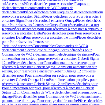
sol
Accessoires
Pièces détachées pour Accessoires
Plaques de
déclenchement et commandes de WC
Plaques de
déclenchement
Pièces détachées pour Plaques de déclenchement
Pour
réservoirs à encastrer Sigma
Pièces détachées pour Pour réservoirs à
encastrer Sigma
Pour réservoirs à encastrer Omega
Pièces détachées
pour Pour réservoirs à encastrer Omega
Pour réservoirs à encastrer
Kappa
Pièces détachées pour Pour réservoirs à encastrer Kappa
Pour
réservoirs à encastrer Delta
Pièces détachées pour Pour réservoirs à
encastrer Delta
Pour réservoirs à encastrer Twinline
Pièces détachées
pour Pour réservoirs à encastrer
Twinline
Accessoires
Consommables
Commandes de WC à
déclenchement électronique du rinçage
Pièces détachées pour
Commandes de WC à déclenchement électronique du rinçage
Pour
alimentation sur secteur, pour réservoirs à encastrer Geberit Sigma
12 cm
Pièces détachées pour Pour alimentation sur secteur, pour
réservoirs à encastrer Geberit Sigma 12 cm
Pour alimentation sur
secteur, pour réservoirs à encastrer Geberit Omega 12 cm
Pièces
détachées pour Pour alimentation sur secteur, pour réservoirs à
encastrer Geberit Omega 12 cm
Pour alimentation par piles, pour
réservoirs à encastrer Geberit Sigma 12 cm
Pièces détachées pour
Pour alimentation par piles, pour réservoirs à encastrer Geberit
Sigma 12 cm
Commandes de WC à déclenchement pneumatique du
rinçage
Pièces détachées pour Commandes de WC à déclenchement
pneumatique du rinçage
Pour rinçage double touche
Pièces détachées
pour Pour rinçage double touche
Pour rinçage simple touche
Pièces