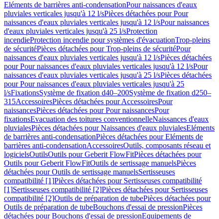
Eléments de barrières anti-condensation
Pour naissances d'eaux
pluviales verticales jusqu'à 12 l/s
Pièces détachées pour Pour
naissances d'eaux pluviales verticales jusqu'à 12 l/s
Pour naissances
d'eaux pluviales verticales jusqu'à 25 l/s
Protection
incendie
Protection incendie pour systèmes d'évacuation
Trop-pleins
de sécurité
Pièces détachées pour Trop-pleins de sécurité
Pour
naissances d'eaux pluviales verticales jusqu'à 12 l/s
Pièces détachées
pour Pour naissances d'eaux pluviales verticales jusqu'à 12 l/s
Pour
naissances d'eaux pluviales verticales jusqu'à 25 l/s
Pièces détachées
pour Pour naissances d'eaux pluviales verticales jusqu'à 25
l/s
Fixations
Système de fixation d40–200
Système de fixation d250–
315
Accessoires
Pièces détachées pour Accessoires
Pour
naissances
Pièces détachées pour Pour naissances
Pour
fixations
Evacuation des toitures conventionnelle
Naissances d'eaux
pluviales
Pièces détachées pour Naissances d'eaux pluviales
Eléments
de barrières anti-condensation
Pièces détachées pour Eléments de
barrières anti-condensation
Accessoires
Outils, composants réseau et
logiciels
Outils
Outils pour Geberit FlowFit
Pièces détachées pour
Outils pour Geberit FlowFit
Outils de sertissage manuels
Pièces
détachées pour Outils de sertissage manuels
Sertisseuses
compatibilité [1]
Pièces détachées pour Sertisseuses compatibilité
[1]
Sertisseuses compatibilité [2]
Pièces détachées pour Sertisseuses
compatibilité [2]
Outils de préparation de tube
Pièces détachées pour
Outils de préparation de tube
Bouchons d'essai de pression
Pièces
détachées pour Bouchons d'essai de pression
Equipements de