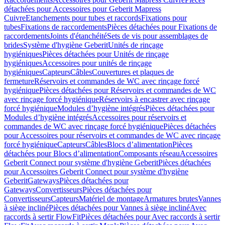
détachées pour Accessoires pour Geberit Mapress
Cuivre
Etanchements pour tubes et raccords
Fixations pour
tubes
Fixations de raccordements
Pièces détachées pour Fixations de
raccordements
Joints d'étanchéité
Sets de vis pour assemblages de
brides
Système d'hygiène Geberit
Unités de rinçage
hygiéniques
Pièces détachées pour Unités de rinçage
hygiéniques
Accessoires pour unités de rinçage
hygiéniques
Capteurs
Câbles
Couvertures et plaques de
fermeture
Réservoirs et commandes de WC avec rinçage forcé
hygiénique
Pièces détachées pour Réservoirs et commandes de WC
avec rinçage forcé hygiénique
Réservoirs à encastrer avec rinçage
forcé hygiénique
Modules d’hygiène intégrés
Pièces détachées pour
Modules d’hygiène intégrés
Accessoires pour réservoirs et
commandes de WC avec rinçage forcé hygiénique
Pièces détachées
pour Accessoires pour réservoirs et commandes de WC avec rinçage
forcé hygiénique
Capteurs
Câbles
Blocs d’alimentation
Pièces
détachées pour Blocs d’alimentation
Composants réseau
Accessoires
Geberit Connect pour système d'hygiène Geberit
Pièces détachées
pour Accessoires Geberit Connect pour système d'hygiène
Geberit
Gateways
Pièces détachées pour
Gateways
Convertisseurs
Pièces détachées pour
Convertisseurs
Capteurs
Matériel de montage
Armatures brutes
Vannes
à siège incliné
Pièces détachées pour Vannes à siège incliné
Avec
raccords à sertir FlowFit
Pièces détachées pour Avec raccords à sertir