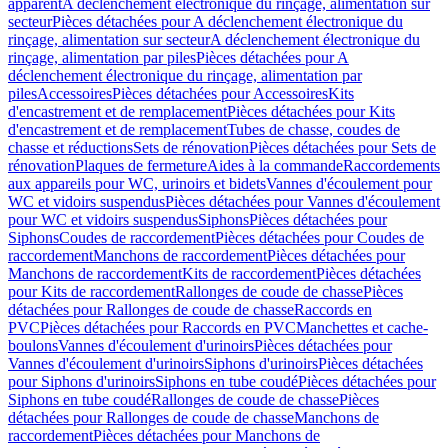
apparent
A déclenchement électronique du rinçage, alimentation sur
secteur
Pièces détachées pour A déclenchement électronique du
rinçage, alimentation sur secteur
A déclenchement électronique du
rinçage, alimentation par piles
Pièces détachées pour A
déclenchement électronique du rinçage, alimentation par
piles
Accessoires
Pièces détachées pour Accessoires
Kits
d'encastrement et de remplacement
Pièces détachées pour Kits
d'encastrement et de remplacement
Tubes de chasse, coudes de
chasse et réductions
Sets de rénovation
Pièces détachées pour Sets de
rénovation
Plaques de fermeture
Aides à la commande
Raccordements
aux appareils pour WC, urinoirs et bidets
Vannes d'écoulement pour
WC et vidoirs suspendus
Pièces détachées pour Vannes d'écoulement
pour WC et vidoirs suspendus
Siphons
Pièces détachées pour
Siphons
Coudes de raccordement
Pièces détachées pour Coudes de
raccordement
Manchons de raccordement
Pièces détachées pour
Manchons de raccordement
Kits de raccordement
Pièces détachées
pour Kits de raccordement
Rallonges de coude de chasse
Pièces
détachées pour Rallonges de coude de chasse
Raccords en
PVC
Pièces détachées pour Raccords en PVC
Manchettes et cache-
boulons
Vannes d'écoulement d'urinoirs
Pièces détachées pour
Vannes d'écoulement d'urinoirs
Siphons d'urinoirs
Pièces détachées
pour Siphons d'urinoirs
Siphons en tube coudé
Pièces détachées pour
Siphons en tube coudé
Rallonges de coude de chasse
Pièces
détachées pour Rallonges de coude de chasse
Manchons de
raccordement
Pièces détachées pour Manchons de