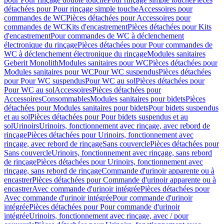
détachées pour Pour rinçage simple touche
Accessoires pour
commandes de WC
Pièces détachées pour Accessoires pour
commandes de WC
Kits d'encastrement
Pièces détachées pour Kits
d'encastrement
Pour commandes de WC à déclenchement
électronique du rinçage
Pièces détachées pour Pour commandes de
WC à déclenchement électronique du rinçage
Modules sanitaires
Geberit Monolith
Modules sanitaires pour WC
Pièces détachées pour
Modules sanitaires pour WC
Pour WC suspendus
Pièces détachées
pour Pour WC suspendus
Pour WC au sol
Pièces détachées pour
Pour WC au sol
Accessoires
Pièces détachées pour
Accessoires
Consommables
Modules sanitaires pour bidets
Pièces
détachées pour Modules sanitaires pour bidets
Pour bidets suspendus
et au sol
Pièces détachées pour Pour bidets suspendus et au
sol
Urinoirs
Urinoirs, fonctionnement avec rinçage, avec rebord de
rinçage
Pièces détachées pour Urinoirs, fonctionnement avec
rinçage, avec rebord de rinçage
Sans couvercle
Pièces détachées pour
Sans couvercle
Urinoirs, fonctionnement avec rinçage, sans rebord
de rinçage
Pièces détachées pour Urinoirs, fonctionnement avec
rinçage, sans rebord de rinçage
Commande d'urinoir apparente ou à
encastrer
Pièces détachées pour Commande d'urinoir apparente ou à
encastrer
Avec commande d'urinoir intégrée
Pièces détachées pour
Avec commande d'urinoir intégrée
Pour commande d'urinoir
intégrée
Pièces détachées pour Pour commande d'urinoir
intégrée
Urinoirs, fonctionnement avec rinçage, avec / pour