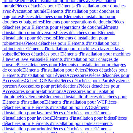
urinoirs
Eléments d'installation pour douches avec évacuation
murale
Pièces détachées pour Eléments d'installation pour douches
avec évacuation murale
Eléments d'installation pour douches et
baignoires
Pièces détachées pour Eléments d'installation pour
douches et baignoires
Eléments pour séparations de douche
Pièces
détachées pour Eléments pour séparations de douche
Eléments
d'installation pour déversoirs
Pièces détachées pour Eléments
d'installation pour déversoirs
Eléments d'installation pour
robinetteries
Pièces détachées pour Eléments d'installation pour
robinetteries
Eléments d'installation pour machines à laver et lave-
vaisselle
Pièces détachées pour Eléments d'installation pour machines
à laver et lave-vaisselle
Eléments d'installation pour charges de
console
Pièces détachées pour Eléments d'installation pour charges
de console
Eléments d'installation pour éviers
Pièces détachées pour
Eléments d'installation pour éviers
Accessoires
Pièces détachées pour
Accessoires
Geberit GIS
Parois
Pièces détachées pour Parois
Systèmes
porteurs
Accessoires pour préfabrications
Pièces détachées pour
Accessoires pour préfabrications
Accessoires pour l'isolation
phonique
Revêtements
Eléments d'installation
Pièces détachées pour
Eléments d'installation
Eléments d'installation pour WC
Pièces
détachées pour Eléments d'installation pour WC
Eléments
d'installation pour lavabos
Pièces détachées pour Eléments
d'installation pour lavabos
Eléments d'installation pour bidets
Pièces
détachées pour Eléments d'installation pour bidets
Eléments
d'installation pour urinoirs
Pièces détachées pour Eléments