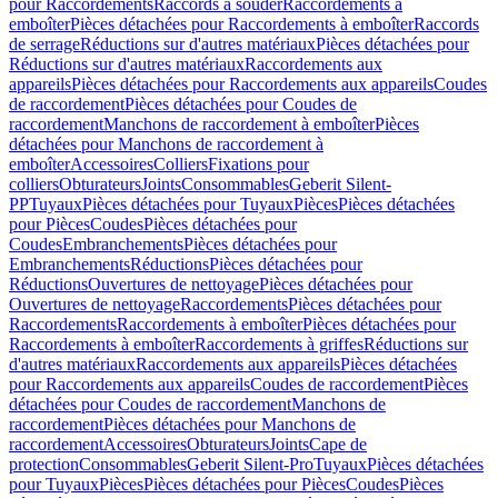
pour Raccordements
Raccords à souder
Raccordements à
emboîter
Pièces détachées pour Raccordements à emboîter
Raccords
de serrage
Réductions sur d'autres matériaux
Pièces détachées pour
Réductions sur d'autres matériaux
Raccordements aux
appareils
Pièces détachées pour Raccordements aux appareils
Coudes
de raccordement
Pièces détachées pour Coudes de
raccordement
Manchons de raccordement à emboîter
Pièces
détachées pour Manchons de raccordement à
emboîter
Accessoires
Colliers
Fixations pour
colliers
Obturateurs
Joints
Consommables
Geberit Silent-
PP
Tuyaux
Pièces détachées pour Tuyaux
Pièces
Pièces détachées
pour Pièces
Coudes
Pièces détachées pour
Coudes
Embranchements
Pièces détachées pour
Embranchements
Réductions
Pièces détachées pour
Réductions
Ouvertures de nettoyage
Pièces détachées pour
Ouvertures de nettoyage
Raccordements
Pièces détachées pour
Raccordements
Raccordements à emboîter
Pièces détachées pour
Raccordements à emboîter
Raccordements à griffes
Réductions sur
d'autres matériaux
Raccordements aux appareils
Pièces détachées
pour Raccordements aux appareils
Coudes de raccordement
Pièces
détachées pour Coudes de raccordement
Manchons de
raccordement
Pièces détachées pour Manchons de
raccordement
Accessoires
Obturateurs
Joints
Cape de
protection
Consommables
Geberit Silent-Pro
Tuyaux
Pièces détachées
pour Tuyaux
Pièces
Pièces détachées pour Pièces
Coudes
Pièces