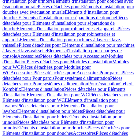
d'installation pour urinoirs
Eléments d'installation pour douches avec
évacuation murale
Pièces détachées pour Eléments d'installation pour
douches avec évacuation murale
Eléments d’installation pour
douches
Eléments d’installation pour séparations de douche
Pièces
détachées pour Eléments d’installation pour séparations de
douche
Eléments d'installation pour robinetteries et appareils
Pièces
détachées pour Eléments d'installation pour robinetteries et
appareils
Eléments d'installation pour machines à laver et lave-
vaisselle
Pièces détachées pour Eléments d'installation pour machines
à laver et lave-vaisselle
Eléments d'installation pour charges de
console
Accessoires
Pièces détachées pour Accessoires
Modules
d'installation
Pièces détachées pour Modules d'installation
Modules
pour WC
Pièces détachées pour Modules pour
WC
Accessoires
Pièces détachées pour Accessoires
Pour parois
Pièces
détachées pour Pour parois
Pour systèmes d'alimentation
Pièces
détachées pour Pour systèmes d'alimentation
Pour évacuation
Geberit
Kombifix
Eléments d'installation
Pièces détachées pour Eléments
d'installation
Eléments d'installation pour WC
Pièces détachées pour
Eléments d'installation pour WC
Eléments d'installation pour
lavabos
Pièces détachées pour Eléments d'installation pour
lavabos
Eléments d'installation pour bidets
Pièces détachées pour
Eléments d'installation pour bidets
Eléments d'installation pour
urinoirs
Pièces détachées pour Eléments d'installation pour
urinoirs
Eléments d'installation pour douches
Pièces détachées pour
Eléments d'installation pour douches
Accessoires
Pièces détachées