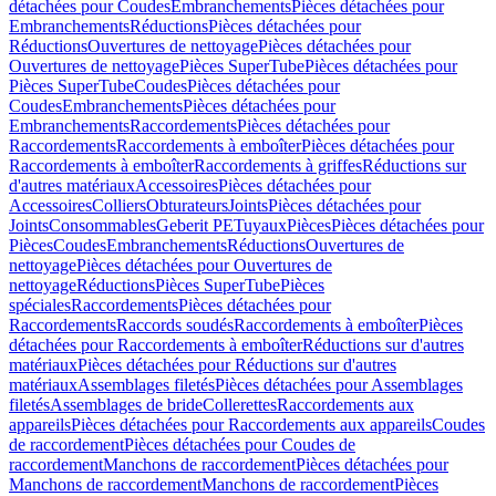
détachées pour Coudes
Embranchements
Pièces détachées pour
Embranchements
Réductions
Pièces détachées pour
Réductions
Ouvertures de nettoyage
Pièces détachées pour
Ouvertures de nettoyage
Pièces SuperTube
Pièces détachées pour
Pièces SuperTube
Coudes
Pièces détachées pour
Coudes
Embranchements
Pièces détachées pour
Embranchements
Raccordements
Pièces détachées pour
Raccordements
Raccordements à emboîter
Pièces détachées pour
Raccordements à emboîter
Raccordements à griffes
Réductions sur
d'autres matériaux
Accessoires
Pièces détachées pour
Accessoires
Colliers
Obturateurs
Joints
Pièces détachées pour
Joints
Consommables
Geberit PE
Tuyaux
Pièces
Pièces détachées pour
Pièces
Coudes
Embranchements
Réductions
Ouvertures de
nettoyage
Pièces détachées pour Ouvertures de
nettoyage
Réductions
Pièces SuperTube
Pièces
spéciales
Raccordements
Pièces détachées pour
Raccordements
Raccords soudés
Raccordements à emboîter
Pièces
détachées pour Raccordements à emboîter
Réductions sur d'autres
matériaux
Pièces détachées pour Réductions sur d'autres
matériaux
Assemblages filetés
Pièces détachées pour Assemblages
filetés
Assemblages de bride
Collerettes
Raccordements aux
appareils
Pièces détachées pour Raccordements aux appareils
Coudes
de raccordement
Pièces détachées pour Coudes de
raccordement
Manchons de raccordement
Pièces détachées pour
Manchons de raccordement
Manchons de raccordement
Pièces