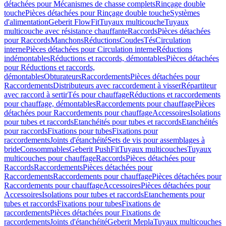
détachées pour Mécanismes de chasse complets
Rinçage double
touche
Pièces détachées pour Rinçage double touche
Systèmes
d'alimentation
Geberit FlowFit
Tuyaux multicouche
Tuyaux
multicouche avec résistance chauffante
Raccords
Pièces détachées
pour Raccords
Manchons
Réductions
Coudes
Tés
Circulation
interne
Pièces détachées pour Circulation interne
Réductions
indémontables
Réductions et raccords, démontables
Pièces détachées
pour Réductions et raccords,
démontables
Obturateurs
Raccordements
Pièces détachées pour
Raccordements
Distributeurs avec raccordement à visser
Répartiteur
avec raccord à sertir
Tés pour chauffage
Réductions et raccordements
pour chauffage, démontables
Raccordements pour chauffage
Pièces
détachées pour Raccordements pour chauffage
Accessoires
Isolations
pour tubes et raccords
Etanchéités pour tubes et raccords
Etanchéités
pour raccords
Fixations pour tubes
Fixations pour
raccordements
Joints d'étanchéité
Sets de vis pour assemblages à
bride
Consommables
Geberit PushFit
Tuyaux multicouches
Tuyaux
multicouches pour chauffage
Raccords
Pièces détachées pour
Raccords
Raccordements
Pièces détachées pour
Raccordements
Raccordements pour chauffage
Pièces détachées pour
Raccordements pour chauffage
Accessoires
Pièces détachées pour
Accessoires
Isolations pour tubes et raccords
Etanchements pour
tubes et raccords
Fixations pour tubes
Fixations de
raccordements
Pièces détachées pour Fixations de
raccordements
Joints d'étanchéité
Geberit Mepla
Tuyaux multicouches