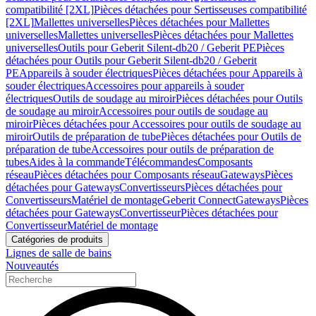
compatibilité [2XL]
Pièces détachées pour Sertisseuses compatibilité
[2XL]
Mallettes universelles
Pièces détachées pour Mallettes
universelles
Mallettes universelles
Pièces détachées pour Mallettes
universelles
Outils pour Geberit Silent-db20 / Geberit PE
Pièces
détachées pour Outils pour Geberit Silent-db20 / Geberit
PE
Appareils à souder électriques
Pièces détachées pour Appareils à
souder électriques
Accessoires pour appareils à souder
électriques
Outils de soudage au miroir
Pièces détachées pour Outils
de soudage au miroir
Accessoires pour outils de soudage au
miroir
Pièces détachées pour Accessoires pour outils de soudage au
miroir
Outils de préparation de tube
Pièces détachées pour Outils de
préparation de tube
Accessoires pour outils de préparation de
tubes
Aides à la commande
Télécommandes
Composants
réseau
Pièces détachées pour Composants réseau
Gateways
Pièces
détachées pour Gateways
Convertisseurs
Pièces détachées pour
Convertisseurs
Matériel de montage
Geberit Connect
Gateways
Pièces
détachées pour Gateways
Convertisseur
Pièces détachées pour
Convertisseur
Matériel de montage
Catégories de produits
Lignes de salle de bains
Nouveautés