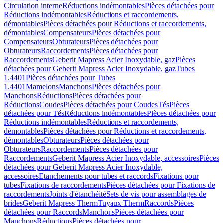
Circulation interne
Réductions indémontables
Pièces détachées pour
Réductions indémontables
Réductions et raccordements,
démontables
Pièces détachées pour Réductions et raccordements,
démontables
Compensateurs
Pièces détachées pour
Compensateurs
Obturateurs
Pièces détachées pour
Obturateurs
Raccordements
Pièces détachées pour
Raccordements
Geberit Mapress Acier Inoxydable, gaz
Pièces
détachées pour Geberit Mapress Acier Inoxydable, gaz
Tubes
1.4401
Pièces détachées pour Tubes
1.4401
Mamelons
Manchons
Pièces détachées pour
Manchons
Réductions
Pièces détachées pour
Réductions
Coudes
Pièces détachées pour Coudes
Tés
Pièces
détachées pour Tés
Réductions indémontables
Pièces détachées pour
Réductions indémontables
Réductions et raccordements,
démontables
Pièces détachées pour Réductions et raccordements,
démontables
Obturateurs
Pièces détachées pour
Obturateurs
Raccordements
Pièces détachées pour
Raccordements
Geberit Mapress Acier Inoxydable, accessoires
Pièces
détachées pour Geberit Mapress Acier Inoxydable,
accessoires
Etanchements pour tubes et raccords
Fixations pour
tubes
Fixations de raccordements
Pièces détachées pour Fixations de
raccordements
Joints d'étanchéité
Sets de vis pour assemblages de
brides
Geberit Mapress Therm
Tuyaux Therm
Raccords
Pièces
détachées pour Raccords
Manchons
Pièces détachées pour
Manchons
Réductions
Pièces détachées pour