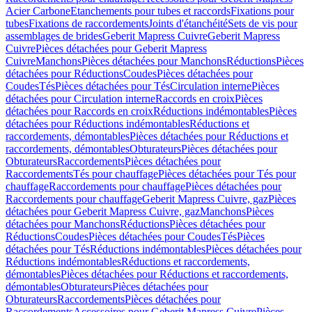
Acier Carbone
Etanchements pour tubes et raccords
Fixations pour
tubes
Fixations de raccordements
Joints d'étanchéité
Sets de vis pour
assemblages de brides
Geberit Mapress Cuivre
Geberit Mapress
Cuivre
Pièces détachées pour Geberit Mapress
Cuivre
Manchons
Pièces détachées pour Manchons
Réductions
Pièces
détachées pour Réductions
Coudes
Pièces détachées pour
Coudes
Tés
Pièces détachées pour Tés
Circulation interne
Pièces
détachées pour Circulation interne
Raccords en croix
Pièces
détachées pour Raccords en croix
Réductions indémontables
Pièces
détachées pour Réductions indémontables
Réductions et
raccordements, démontables
Pièces détachées pour Réductions et
raccordements, démontables
Obturateurs
Pièces détachées pour
Obturateurs
Raccordements
Pièces détachées pour
Raccordements
Tés pour chauffage
Pièces détachées pour Tés pour
chauffage
Raccordements pour chauffage
Pièces détachées pour
Raccordements pour chauffage
Geberit Mapress Cuivre, gaz
Pièces
détachées pour Geberit Mapress Cuivre, gaz
Manchons
Pièces
détachées pour Manchons
Réductions
Pièces détachées pour
Réductions
Coudes
Pièces détachées pour Coudes
Tés
Pièces
détachées pour Tés
Réductions indémontables
Pièces détachées pour
Réductions indémontables
Réductions et raccordements,
démontables
Pièces détachées pour Réductions et raccordements,
démontables
Obturateurs
Pièces détachées pour
Obturateurs
Raccordements
Pièces détachées pour
Raccordements
Accessoires pour Geberit Mapress Cuivre
Pièces