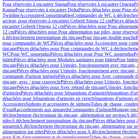
Pour réservoirs à encastrer Sigma
Pour réservoirs à encastrer Omega
Pi
Kappa
Pour réservoirs à encastrer Delta
Pièces détachées pour Pour rés
Twinline
Accessoires
Consommables
Commandes de WC à déclenchemen
secteur, pour réservoirs à encastrer Geberit Sigma 12 cm
Pièces détach
encastrer Geberit Omega 12 cm
Pièces détachées pour Pour alimentati
12 cm
Pièces détachées pour Pour alimentation par piles, pour réservo
à déclenchement pneumatique du rinçage
Pour rinçage double touche
P
pour commandes de WC
Pièces détachées pour Accessoires pour c
rinçage
Pièces détachées pour Pour commandes de WC à déclenchemen
WC
Pour WC suspendus
Pièces détachées pour Pour WC suspendus
P
bidets
Pièces détachées pour Modules sanitaires pour bidets
Pour bidets
rinçage
Pièces détachées pour Urinoirs, fonctionnement avec rinçage, 
rinçage
Pièces détachées pour Urinoirs, fonctionnement avec rinçage, 
commande d'urinoir intégrée
Pièces détachées pour Avec commande d'u
rinçage, avec / pour couvercle
Pièces détachées pour Urinoirs, fonctio
rinçage
Pièces détachées pour Avec rebord de rinçage
Urinoirs, foncti
d'urinoirs
Pièces détachées pour Séparations d'urinoirs
Séparations d'ur
détachées pour Séparations d'urinoirs en verre
Séparations d'urinoirs e
Accessoires
Siphons et accessoires de siphons
Tubes de chasse, coudes
d’eau
Raccordements aux appareils
Commandes d'urinoir
Montage enca
déclenchement électronique du rinçage, alimentation sur secteur
A décl
piles
A déclenchement pneumatique du rinçage
Pièces détachées pour
apparent
A déclenchement électronique du rinçage, alimentation sur se
alimentation par piles
Pièces détachées pour A déclenchement électroni
pour Kits d'encastrement et de remplacement
Tubes de chasse, coudes 