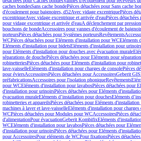
détachées pour Caches bondes
Vannes d'écoulement pour receveurs d
caches bondes
Sans cache bonde
Pièces détachées pour Sans cache bo
d'écoulement pour baignoires, d52
Avec vidage excentrique
Pièces dét
excentrique
Avec vidage excentrique et arrivée d'eau
Pièces détachées 
pour vidage excentrique et arrivée d'eau
A déclenchement par pressio
bouchons de bonde
Accessoires pour vannes d'écoulement de baignoi
porteurs
Pièces détachées pour Systèmes porteurs
Revêtements
Accesso
WC
Pièces détachées pour Eléments d'installation pour WC
Eléments d
Eléments d'installation pour bidets
Eléments d'installation pour urinoir
pour Eléments d'installation pour douches avec évacuation murale
Elé
séparations de douche
Pièces détachées pour Eléments pour séparatio
robinetteries
Pièces détachées pour Eléments d'installation pour robinet
lave-vaisselle
Eléments d'installation pour charges de console
Pièces dé
pour éviers
Accessoires
Pièces détachées pour Accessoires
Geberit GIS
préfabrications
Accessoires pour l'isolation phonique
Revêtements
Eléme
pour WC
Eléments d'installation pour lavabos
Pièces détachées pour El
d'installation pour urinoirs
Pièces détachées pour Eléments d'installatio
évacuation murale
Eléments d’installation pour douches
Eléments d’ins
robinetteries et appareils
Pièces détachées pour Eléments d'installation 
machines à laver et lave-vaisselle
Eléments d'installation pour charges
WC
Pièces détachées pour Modules pour WC
Accessoires
Pièces détac
d'alimentation
Pour évacuation
Geberit Kombifix
Eléments d'installatio
WC
Eléments d'installation pour lavabos
Pièces détachées pour Elément
d'installation pour urinoirs
Pièces détachées pour Eléments d'installatio
pour Accessoires
Pour eléments de WC
Pour fixations
Pièces détachées