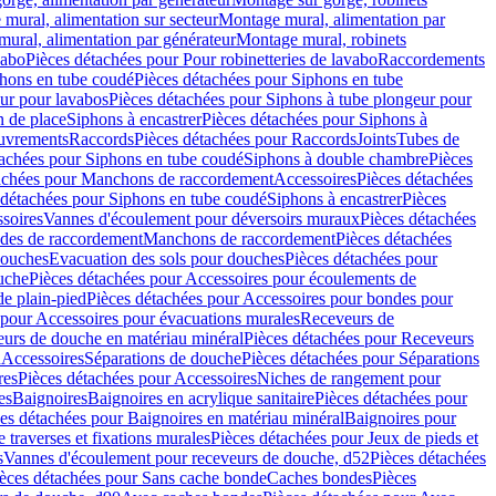
mural, alimentation sur secteur
Montage mural, alimentation par
ural, alimentation par générateur
Montage mural, robinets
vabo
Pièces détachées pour Pour robinetteries de lavabo
Raccordements
hons en tube coudé
Pièces détachées pour Siphons en tube
ur pour lavabos
Pièces détachées pour Siphons à tube plongeur pour
n de place
Siphons à encastrer
Pièces détachées pour Siphons à
uvrements
Raccords
Pièces détachées pour Raccords
Joints
Tubes de
tachées pour Siphons en tube coudé
Siphons à double chambre
Pièces
achées pour Manchons de raccordement
Accessoires
Pièces détachées
 détachées pour Siphons en tube coudé
Siphons à encastrer
Pièces
soires
Vannes d'écoulement pour déversoirs muraux
Pièces détachées
udes de raccordement
Manchons de raccordement
Pièces détachées
ouches
Evacuation des sols pour douches
Pièces détachées pour
uche
Pièces détachées pour Accessoires pour écoulements de
e plain-pied
Pièces détachées pour Accessoires pour bondes pour
 pour Accessoires pour évacuations murales
Receveurs de
urs de douche en matériau minéral
Pièces détachées pour Receveurs
n
Accessoires
Séparations de douche
Pièces détachées pour Séparations
res
Pièces détachées pour Accessoires
Niches de rangement pour
es
Baignoires
Baignoires en acrylique sanitaire
Pièces détachées pour
es détachées pour Baignoires en matériau minéral
Baignoires pour
e traverses et fixations murales
Pièces détachées pour Jeux de pieds et
s
Vannes d'écoulement pour receveurs de douche, d52
Pièces détachées
èces détachées pour Sans cache bonde
Caches bondes
Pièces