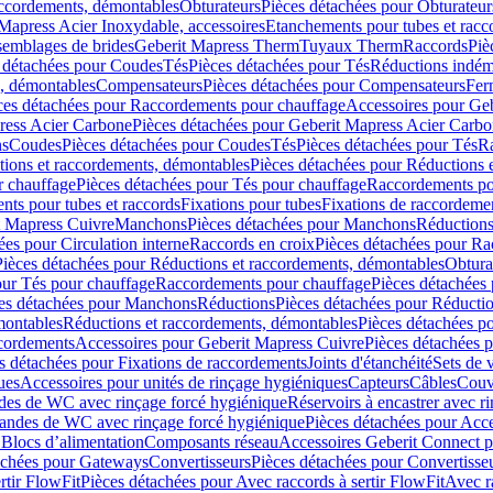
accordements, démontables
Obturateurs
Pièces détachées pour Obturateur
Mapress Acier Inoxydable, accessoires
Etanchements pour tubes et racc
ssemblages de brides
Geberit Mapress Therm
Tuyaux Therm
Raccords
Piè
 détachées pour Coudes
Tés
Pièces détachées pour Tés
Réductions indém
s, démontables
Compensateurs
Pièces détachées pour Compensateurs
Fer
ces détachées pour Raccordements pour chauffage
Accessoires pour Ge
ress Acier Carbone
Pièces détachées pour Geberit Mapress Acier Carb
ns
Coudes
Pièces détachées pour Coudes
Tés
Pièces détachées pour Tés
Ra
ions et raccordements, démontables
Pièces détachées pour Réductions 
r chauffage
Pièces détachées pour Tés pour chauffage
Raccordements po
ts pour tubes et raccords
Fixations pour tubes
Fixations de raccordeme
t Mapress Cuivre
Manchons
Pièces détachées pour Manchons
Réduction
ées pour Circulation interne
Raccords en croix
Pièces détachées pour Ra
Pièces détachées pour Réductions et raccordements, démontables
Obtura
our Tés pour chauffage
Raccordements pour chauffage
Pièces détachées
es détachées pour Manchons
Réductions
Pièces détachées pour Réducti
montables
Réductions et raccordements, démontables
Pièces détachées p
cordements
Accessoires pour Geberit Mapress Cuivre
Pièces détachées 
s détachées pour Fixations de raccordements
Joints d'étanchéité
Sets de 
ues
Accessoires pour unités de rinçage hygiéniques
Capteurs
Câbles
Couve
des de WC avec rinçage forcé hygiénique
Réservoirs à encastrer avec r
mandes de WC avec rinçage forcé hygiénique
Pièces détachées pour Acc
 Blocs d’alimentation
Composants réseau
Accessoires Geberit Connect p
achées pour Gateways
Convertisseurs
Pièces détachées pour Convertisse
rtir FlowFit
Pièces détachées pour Avec raccords à sertir FlowFit
Avec r