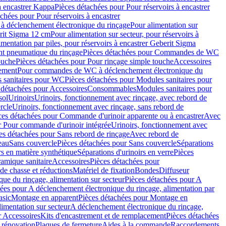
à encastrer Kappa
Pièces détachées pour Pour réservoirs à encastrer
chées pour Pour réservoirs à encastrer
 déclenchement électronique du rinçage
Pour alimentation sur
erit Sigma 12 cm
Pour alimentation sur secteur, pour réservoirs à
imentation par piles, pour réservoirs à encastrer Geberit Sigma
 pneumatique du rinçage
Pièces détachées pour Commandes de WC
ouche
Pièces détachées pour Pour rinçage simple touche
Accessoires
rement
Pour commandes de WC à déclenchement électronique du
 sanitaires pour WC
Pièces détachées pour Modules sanitaires pour
 détachées pour Accessoires
Consommables
Modules sanitaires pour
sol
Urinoirs
Urinoirs, fonctionnement avec rinçage, avec rebord de
rcle
Urinoirs, fonctionnement avec rinçage, sans rebord de
ces détachées pour Commande d'urinoir apparente ou à encastrer
Avec
r Pour commande d'urinoir intégrée
Urinoirs, fonctionnement avec
es détachées pour Sans rebord de rinçage
Avec rebord de
eau
Sans couvercle
Pièces détachées pour Sans couvercle
Séparations
rs en matière synthétique
Séparations d'urinoirs en verre
Pièces
ramique sanitaire
Accessoires
Pièces détachées pour
de chasse et réductions
Matériel de fixation
Bondes
Diffuseur
ue du rinçage, alimentation sur secteur
Pièces détachées pour A
ées pour A déclenchement électronique du rinçage, alimentation par
asic
Montage en apparent
Pièces détachées pour Montage en
imentation sur secteur
A déclenchement électronique du rinçage,
r Accessoires
Kits d'encastrement et de remplacement
Pièces détachées
 rénovation
Plaques de fermeture
Aides à la commande
Raccordements