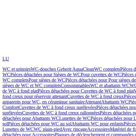
LU
WC et urinoirs
WC-douches Geberit AquaClean
WC complets
Pièces 
WC
Pièces détachées pour Sièges de WC
Pour cuvettes de WC
Pièces 
WC complets
Pour sièges de WC
Pièces détachées pour Pour sièges 
sièges de WC et WC complets
Consommables
WC et abattants WC
WC
de WC à fond plat
Pièces détachées pour Cuvettes de WC à fond plat
fond creux pour réservoir attenant
Cuvettes de WC à fond creux
Pièce
apparents pour WC, en céramique sanitaire
Attenant
Abattants WC
Piè
Comfort
Cuvettes de WC à fond creux surélevées
Pièces détachées po
surélevées
Cuvettes de WC à fond creux rallongées
Pièces détachées p
détachées pour Abattants WC
Lunettes de WC
Pièces détachées pour 
sol
Pièces détachées pour WC au sol
Abattants WC pour enfants
Pièces
Lunettes de WC
WC plain-pied
Avec rinçage
Accessoires
Matériel de f
détachées pour Accessoires
Plaques de déclenchement et commandes