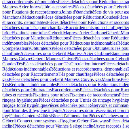
et raccordements, démontables
Pièces détachées pour Réductions et r
Mapress Acier Inoxydable, accessoires
Pièces détachées pour Geberit 
pour Fixations de raccordements
Joints d'étanchéité
Sets de vis pour a
Manchons
Réductions
Pièces détachées pour Réductions
Coudes
Pièces
et raccords, démontables
Pièces détachées pour Réductions et raccord
détachées pour Tés pour chauffage
Raccordements pour chauffage
Piè
bride
Fixations pour tubes
Geberit Mapress Acier Carbone
Geberit Map
détachées pour Manchons
Réductions
Pièces détachées pour Réductio
indémontables
Pièces détachées pour Réductions indémontables
Réduct
Compensateurs
Obturateurs
Pièces détachées pour Obturateurs
Tés pou
chauffage
Accessoires pour Geberit Mapress Acier Carbone
Etanchemen
Mapress Cuivre
Geberit Mapress Cuivre
Pièces détachées pour Geberi
Coudes
Tés
Pièces détachées pour Tés
Circulation interne
Pièces détach
Réductions indémontables
Réductions et raccordements, démontables
détachées pour Raccordements
Tés pour chauffage
Pièces détachées p
gaz
Pièces détachées pour Geberit Mapress Cuivre, gaz
Manchons
Pièc
Tés
Réductions indémontables
Pièces détachées pour Réductions indé
détachées pour Obturateurs
Raccordements
Pièces détachées pour Rac
tubes et raccords
Fixations pour tubes
Fixations de raccordements
Pièce
rinçage hygiéniques
Pièces détachées pour Unités de rinçage hygiéniq
rinçage forcé hygiénique
Pièces détachées pour Réservoirs et comman
pour Modules d’hygiène intégrés
Accessoires pour réservoirs et com
hygiénique
Capteurs
Câbles
Blocs d’alimentation
Pièces détachées pour
Geberit Connect pour système d'hygiène Geberit
Gateways
Pièces dét
incliné
Pièces détachées pour Vannes à siège incliné
Avec raccords à se