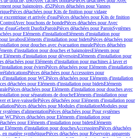
rs de douche, d90
Avec caches bondes
Pièces détachées pour Avec
ement pour baignoires, d52
Pièces détachées pour Vannes
trique
Pièces détachées pour Kits de finition pour vidage
ge excentrique et arrivée d'eau
Pièces détachées pour Kits de finition
hControl
Avec bouchons de bonde
Pièces détachées pour Avec
se d'eau
Geberit Duofix
Parois
Pièces détachées pour Parois
Systèmes
achées pour Eléments d'installation
Eléments d'installation pour
 pour lavabos
Eléments d'installation pour bidets
Pièces détachées pour
nstallation pour douches avec évacuation murale
Pièces détachées
ments d'installation pour douches et baignoires
Eléments pour
r Eléments d'installation pour déversoirs
Eléments d'installation pour
es détachées pour Eléments d'installation pour machines à laver et
installation pour éviers
Pièces détachées pour Eléments d'installation
réfabrications
Pièces détachées pour Accessoires pour
 d'installation pour WC
Pièces détachées pour Eléments d'installation
ces détachées pour Eléments d'installation pour bidets
Eléments
urale
Pièces détachées pour Eléments d'installation pour douches avec
nstallation pour séparations de douche
Eléments d'installation pour
er et lave-vaisselle
Pièces détachées pour Eléments d'installation pour
allation
Pièces détachées pour Modules d'installation
Modules pour
r systèmes d'alimentation
Pièces détachées pour Pour systèmes
pour WC
Pièces détachées pour Eléments d'installation pour
étachées pour Eléments d'installation pour bidets
Eléments
ur Eléments d'installation pour douches
Accessoires
Pièces détachées
 en matière synthétique
Pièces détachées pour Réservoirs apparents