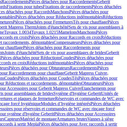
s
Raccordements
Pièces détachées pour Raccordements
Geberit
ords
Fixations pour tubes
Fixations de raccordements
Pièces détachées
ces détachées pour Raccords
Manchons
Pièces détachées pour
ontables
Pièces détachées pour Réductions indémontables
Réductions
metures
Pièces détachées pour Fermetures
Tés pour chauffage
Pièces
berit Mapress Therm
Joints d'étanchéité
Sets de vis pour assemblages à
one
Tuyaux 1.0034
Tuyaux 1.0215
Mamelons
Manchons
Pièces
ccords en croix
Pièces détachées pour Raccords en croix
Réductions
et raccordements, démontables
Compensateurs
Pièces détachées pour
ur chauffage
Pièces détachées pour Raccordements pour
nts
Joints d'étanchéité
Sets de vis pour assemblages de brides
Geberit
s
Pièces détachées pour Réductions
Coudes
Pièces détachées pour
ccords en croix
Réductions indémontables
Pièces détachées pour
teurs
Pièces détachées pour Obturateurs
Raccordements
Pièces
 pour Raccordements pour chauffage
Geberit Mapress Cuivre,
ons
Coudes
Pièces détachées pour Coudes
Tés
Pièces détachées pour
our Réductions et raccordements, démontables
Obturateurs
Pièces
pour Accessoires pour Geberit Mapress Cuivre
Etanchements pour
vis pour assemblages de brides
Système d'hygiène Geberit
Unités de
rtures et plaques de fermeture
Réservoirs et commandes de WC avec
inçage forcé hygiénique
Modules d’hygiène intégrés
Pièces détachées
essoires pour réservoirs et commandes de WC avec rinçage forcé
our système d'hygiène Geberit
Pièces détachées pour Accessoires
urs
Capteurs
Matériel de montage
Armatures brutes
Vannes à siège
accords à sertir Mepla
Pièces détachées pour Avec raccords à sertir