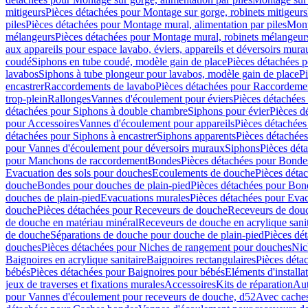
mitigeurs
Pièces détachées pour Montage sur gorge, robinets mitigeurs
piles
Pièces détachées pour Montage mural, alimentation par piles
Mont
mélangeurs
Pièces détachées pour Montage mural, robinets mélangeur
aux appareils pour espace lavabo, éviers, appareils et déversoirs mura
coudé
Siphons en tube coudé, modèle gain de place
Pièces détachées p
lavabos
Siphons à tube plongeur pour lavabos, modèle gain de place
P
encastrer
Raccordements de lavabo
Pièces détachées pour Raccordeme
trop-plein
Rallonges
Vannes d'écoulement pour éviers
Pièces détachées
détachées pour Siphons à double chambre
Siphons pour évier
Pièces d
pour Accessoires
Vannes d'écoulement pour appareils
Pièces détachées
détachées pour Siphons à encastrer
Siphons apparents
Pièces détachée
pour Vannes d'écoulement pour déversoirs muraux
Siphons
Pièces dét
pour Manchons de raccordement
Bondes
Pièces détachées pour Bonde
Evacuation des sols pour douches
Ecoulements de douche
Pièces déta
douche
Bondes pour douches de plain-pied
Pièces détachées pour Bon
douches de plain-pied
Evacuations murales
Pièces détachées pour Eva
douche
Pièces détachées pour Receveurs de douche
Receveurs de douch
de douche en matériau minéral
Receveurs de douche en acrylique sanit
de douche
Séparations de douche pour douche de plain-pied
Pièces dé
douches
Pièces détachées pour Niches de rangement pour douches
Nic
Baignoires en acrylique sanitaire
Baignoires rectangulaires
Pièces déta
bébés
Pièces détachées pour Baignoires pour bébés
Eléments d'installa
jeux de traverses et fixations murales
Accessoires
Kits de réparation
Aut
pour Vannes d'écoulement pour receveurs de douche, d52
Avec cache