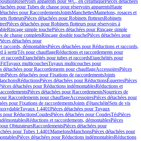
position
Réservoirs apparents pour WC, en céramique
Pièces détachées
étachées pour Tubes de chasse pour réservoirs apparents
Haute
détachées pour Raccordements
Joints
Manchettes
Mamelons, rosaces et
ets flotteurs
Pièces détachées pour Robinets flotteurs
Robinets
trer
Pièces détachées pour Robinets flotteurs pour réservoirs à
able
Rinçage simple touche
Pièces détachées pour Rinçage simple
s de chasse complets
Rinçage double touche
Pièces détachées pour
Pièces détachées pour
t raccords, démontables
Pièces détachées pour Réductions et raccords,
d à sertir
Tés pour chauffage
Réductions et raccordements pour
 et raccords
Etanchéités pour tubes et raccords
Etanchéités pour
Fit
Tuyaux multicouches
Tuyaux multicouches pour
s détachées pour Raccordements pour chauffage
Accessoires
Pièces
nts
Pièces détachées pour Fixations de raccordements
Joints
Manchons
Réductions
Pièces détachées pour Réductions
Équerres
Pièces
Pièces détachées pour Réductions indémontables
Réductions et
accordements
Pièces détachées pour Raccordements
Nourrices de
pour Raccordements pour chauffage
Accessoires
Pièces détachées pour
hées pour Fixations de raccordements
Joints d'étanchéité
Sets de vis
Inoxydable
Tuyaux 1.4401
Pièces détachées pour Tuyaux
es pour Réductions
Coudes
Pièces détachées pour Coudes
Tés
Pièces
indémontables
Réductions et raccordements, démontables
Pièces
pour Obturateurs
Raccordements
Pièces détachées pour
achées pour Tubes 1.4401
Mamelons
Manchons
Pièces détachées pour
ontables
Pièces détachées pour Réductions indémontables
Réductions