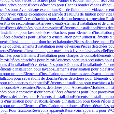
e douche, d90
Pièces détachées pour Vannes d'écoulement pour receveu
nde
Caches bondes
Pièces détachées pour Caches bondes
Vannes d'écoul
achées pour Avec vidage excentrique
Kits de finition pour vidage excen
pour Avec vidage excentrique et arrivée d'eau
Kits de finition pour vida
n PushControl
Pièces détachées pour A déclenchement par pression Pus
res
Kits de raccordement
Arrivées d'eau
Systèmes d'installation et de chas
ires
Pièces détachées pour Accessoires
Eléments d'installation
Pièces dét
'installation pour lavabos
Pièces détachées pour Eléments d'installation
s
Pièces détachées pour Eléments d'installation pour urinoirs
Eléments d'i
ments d'installation pour douches et baignoires
Pièces détachées pour Elé
ns de douche
Eléments d'installation pour déversoirs
Pièces détachées pou
teries
Eléments d'installation pour machines à laver et lave-vaisselle
Pièc
tachées pour Eléments d'installation pour charges de console
Eléments d'
Parois
Pièces détachées pour Parois
Systèmes porteurs
Accessoires pour p
nts d'installation
Pièces détachées pour Eléments d'installation
Eléments
éments d'installation pour lavabos
Eléments d'installation pour bidets
Piè
n pour urinoirs
Eléments d'installation pour douches avec évacuation m
tallation pour séparations de douche
Pièces détachées pour Eléments d’i
pour robinetteries et appareils
Eléments d'installation pour machines à lav
 de console
Accessoires
Pièces détachées pour Accessoires
Modules d'inst
hées pour Accessoires
Pour parois
Pièces détachées pour Pour parois
Pou
n
Pièces détachées pour Eléments d'installation
Eléments d'installation 
s d'installation pour lavabos
Eléments d'installation pour bidets
Pièces d
n pour urinoirs
Eléments d'installation pour douches
Pièces détachées po
 pour Pour fixations
Réservoirs apparents
Réservoirs apparents pour WC,