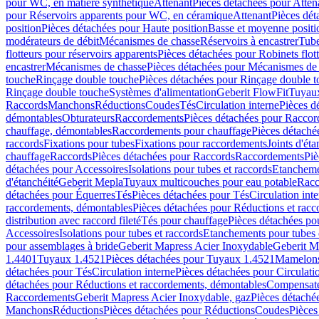
pour WC, en matière synthétique
Attenant
Pièces détachées pour Atten
pour Réservoirs apparents pour WC, en céramique
Attenant
Pièces dét
position
Pièces détachées pour Haute position
Basse et moyenne positi
modérateurs de débit
Mécanismes de chasse
Réservoirs à encastrer
Tube
flotteurs pour réservoirs apparents
Pièces détachées pour Robinets flott
encastrer
Mécanismes de chasse
Pièces détachées pour Mécanismes de
touche
Rinçage double touche
Pièces détachées pour Rinçage double 
Rinçage double touche
Systèmes d'alimentation
Geberit FlowFit
Tuyaux
Raccords
Manchons
Réductions
Coudes
Tés
Circulation interne
Pièces d
démontables
Obturateurs
Raccordements
Pièces détachées pour Racco
chauffage, démontables
Raccordements pour chauffage
Pièces détaché
raccords
Fixations pour tubes
Fixations pour raccordements
Joints d'éta
chauffage
Raccords
Pièces détachées pour Raccords
Raccordements
Piè
détachées pour Accessoires
Isolations pour tubes et raccords
Etanchemen
d'étanchéité
Geberit Mepla
Tuyaux multicouches pour eau potable
Racc
détachées pour Équerres
Tés
Pièces détachées pour Tés
Circulation int
raccordements, démontables
Pièces détachées pour Réductions et rac
distribution avec raccord fileté
Tés pour chauffage
Pièces détachées po
Accessoires
Isolations pour tubes et raccords
Etanchements pour tubes 
pour assemblages à bride
Geberit Mapress Acier Inoxydable
Geberit M
1.4401
Tuyaux 1.4521
Pièces détachées pour Tuyaux 1.4521
Mamelon
détachées pour Tés
Circulation interne
Pièces détachées pour Circulati
détachées pour Réductions et raccordements, démontables
Compensat
Raccordements
Geberit Mapress Acier Inoxydable, gaz
Pièces détaché
Manchons
Réductions
Pièces détachées pour Réductions
Coudes
Pièces