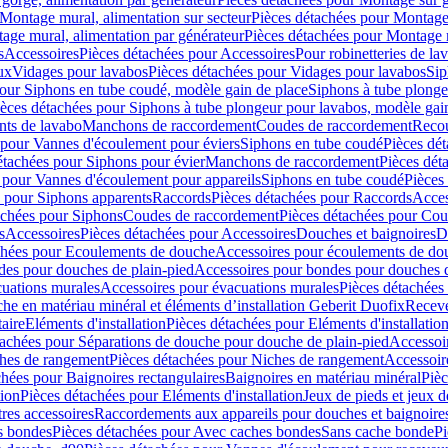
Montage mural, alimentation sur secteur
Pièces détachées pour Montage 
age mural, alimentation par générateur
Pièces détachées pour Montage m
s
Accessoires
Pièces détachées pour Accessoires
Pour robinetteries de la
ux
Vidages pour lavabos
Pièces détachées pour Vidages pour lavabos
Sip
our Siphons en tube coudé, modèle gain de place
Siphons à tube plonge
ièces détachées pour Siphons à tube plongeur pour lavabos, modèle gai
nts de lavabo
Manchons de raccordement
Coudes de raccordement
Reco
 pour Vannes d'écoulement pour éviers
Siphons en tube coudé
Pièces dé
étachées pour Siphons pour évier
Manchons de raccordement
Pièces dét
 pour Vannes d'écoulement pour appareils
Siphons en tube coudé
Pièces
s pour Siphons apparents
Raccords
Pièces détachées pour Raccords
Acces
achées pour Siphons
Coudes de raccordement
Pièces détachées pour Co
s
Accessoires
Pièces détachées pour Accessoires
Douches et baignoires
D
chées pour Ecoulements de douche
Accessoires pour écoulements de do
des pour douches de plain-pied
Accessoires pour bondes pour douches d
cuations murales
Accessoires pour évacuations murales
Pièces détachées
e en matériau minéral et éléments d’installation Geberit Duofix
Receve
aire
Eléments d'installation
Pièces détachées pour Eléments d'installatio
tachées pour Séparations de douche pour douche de plain-pied
Accessoi
hes de rangement
Pièces détachées pour Niches de rangement
Accessoir
chées pour Baignoires rectangulaires
Baignoires en matériau minéral
Pièc
tion
Pièces détachées pour Eléments d'installation
Jeux de pieds et jeux d
res accessoires
Raccordements aux appareils pour douches et baignoire
s bondes
Pièces détachées pour Avec caches bondes
Sans cache bonde
Pi