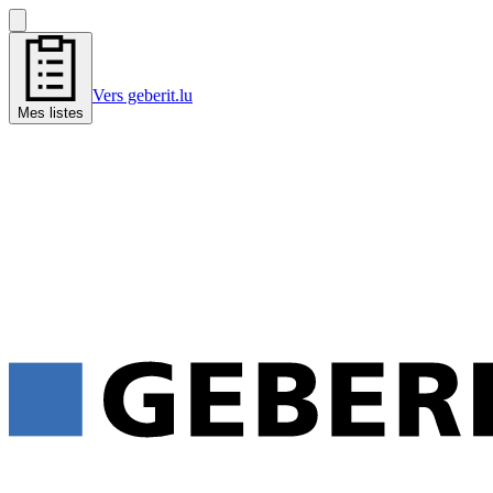
Vers geberit.lu
Mes listes