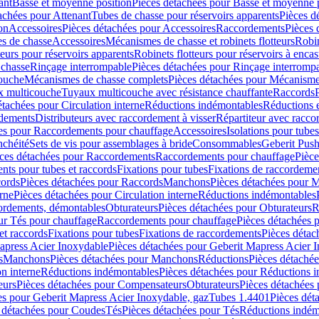
ant
Basse et moyenne position
Pièces détachées pour Basse et moyenne 
achées pour Attenant
Tubes de chasse pour réservoirs apparents
Pièces d
on
Accessoires
Pièces détachées pour Accessoires
Raccordements
Pièces 
s de chasse
Accessoires
Mécanismes de chasse et robinets flotteurs
Robin
eurs pour réservoirs apparents
Robinets flotteurs pour réservoirs à encas
 chasse
Rinçage interrompable
Pièces détachées pour Rinçage interromp
touche
Mécanismes de chasse complets
Pièces détachées pour Mécanisme
 multicouche
Tuyaux multicouche avec résistance chauffante
Raccords
étachées pour Circulation interne
Réductions indémontables
Réductions e
rdements
Distributeurs avec raccordement à visser
Répartiteur avec raccor
es pour Raccordements pour chauffage
Accessoires
Isolations pour tubes
nchéité
Sets de vis pour assemblages à bride
Consommables
Geberit Push
ces détachées pour Raccordements
Raccordements pour chauffage
Pièce
ts pour tubes et raccords
Fixations pour tubes
Fixations de raccordeme
ords
Pièces détachées pour Raccords
Manchons
Pièces détachées pour 
erne
Pièces détachées pour Circulation interne
Réductions indémontables
cordements, démontables
Obturateurs
Pièces détachées pour Obturateurs
R
ur Tés pour chauffage
Raccordements pour chauffage
Pièces détachées 
et raccords
Fixations pour tubes
Fixations de raccordements
Pièces détac
apress Acier Inoxydable
Pièces détachées pour Geberit Mapress Acier 
s
Manchons
Pièces détachées pour Manchons
Réductions
Pièces détaché
on interne
Réductions indémontables
Pièces détachées pour Réductions 
eurs
Pièces détachées pour Compensateurs
Obturateurs
Pièces détachées 
es pour Geberit Mapress Acier Inoxydable, gaz
Tubes 1.4401
Pièces dét
 détachées pour Coudes
Tés
Pièces détachées pour Tés
Réductions indém