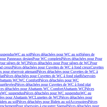
suspendus
WC au sol
Pièces détachées pour WC au sol
Sièges de
 pour Panneaux design
Pour WC complets
Pièces détachées pour Pour
Pour sièges de WC
Pièces détachées pour Pour sièges de WC
Pour
nd creux
Pièces détachées pour Cuvettes de WC à fond creux
Cuvettes
 pour réservoir attenant
Pièces détachées pour Cuvettes de WC à
lat
Pièces détachées pour Cuvettes de WC à fond plat
Réservoirs
Abattants WC
WC Comfort
Pièces détachées pour WC
surélevées
Pièces détachées pour Cuvettes de WC à fond plat
ces détachées pour Abattants WC Comfort
Abattants WC
Pièces
s
WC suspendus
Pièces détachées pour WC suspendus
WC au
hées pour Abattants WC
Lunettes de WC
Pièces détachées pour
idets au sol
Pièces détachées pour Bidets au sol
Accessoires
Pièces
clenchement
Pour réservoirs à encastrer Sigma
Pièces détachées pour