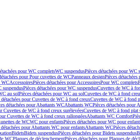
détachées pour WC complets
WC suspendus
Pièces détachées pour WC 
détachées pour Pour cuvettes de WC
Panneaux design
Pièces détachées
de WC
Accessoires
Pièces détachées pour Accessoires
Pour WC complets
 suspendus
Pièces détachées pour WC suspendus
Cuvettes de WC à fo
WC au sol
Pièces détachées pour WC au sol
Cuvettes de WC à fond creux
s détachées pour Cuvettes de WC à fond creux
Cuvettes de WC à fond p
ces détachées pour Abattants WC
Abattants WC
Pièces détachées pour 
ur Cuvettes de WC à fond creux surélevées
Cuvettes de WC à fond plat 
our Cuvettes de WC à fond creux rallongées
Abattants WC Comfort
Piè
Lunettes de WC
WC pour enfants
Pièces détachées pour WC pour enfant
 détachées pour Abattants WC pour enfants
Abattants WC
Pièces détac
ixation
Bidets
Bidets suspendus
Pièces détachées pour Bidets suspendus
B
 de WC
Plaques de déclenchement
Pièces détachées pour Plaques de dé