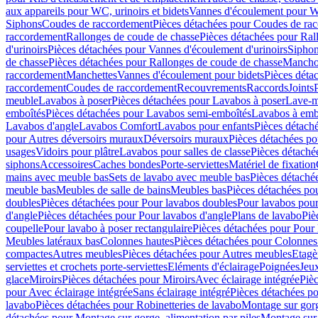
aux appareils pour WC, urinoirs et bidets
Vannes d'écoulement pour W
Siphons
Coudes de raccordement
Pièces détachées pour Coudes de ra
raccordement
Rallonges de coude de chasse
Pièces détachées pour Ral
d'urinoirs
Pièces détachées pour Vannes d'écoulement d'urinoirs
Siphon
de chasse
Pièces détachées pour Rallonges de coude de chasse
Mancho
raccordement
Manchettes
Vannes d'écoulement pour bidets
Pièces déta
raccordement
Coudes de raccordement
Recouvrements
Raccords
Joints
meuble
Lavabos à poser
Pièces détachées pour Lavabos à poser
Lave-m
emboîtés
Pièces détachées pour Lavabos semi-emboîtés
Lavabos à emb
Lavabos d'angle
Lavabos Comfort
Lavabos pour enfants
Pièces détach
pour Autres déversoirs muraux
Déversoirs muraux
Pièces détachées p
usages
Vidoirs pour plâtre
Lavabos pour salles de classe
Pièces détaché
siphons
Accessoires
Caches bondes
Porte-serviettes
Matériel de fixation
mains avec meuble bas
Sets de lavabo avec meuble bas
Pièces détaché
meuble bas
Meubles de salle de bains
Meubles bas
Pièces détachées po
doubles
Pièces détachées pour Pour lavabos doubles
Pour lavabos pou
d'angle
Pièces détachées pour Pour lavabos d'angle
Plans de lavabo
Piè
coupelle
Pour lavabo à poser rectangulaire
Pièces détachées pour Pour 
Meubles latéraux bas
Colonnes hautes
Pièces détachées pour Colonnes
compactes
Autres meubles
Pièces détachées pour Autres meubles
Etagè
serviettes et crochets porte-serviettes
Eléments d'éclairage
Poignées
Jeu
glace
Miroirs
Pièces détachées pour Miroirs
Avec éclairage intégrée
Pièc
pour Avec éclairage intégrée
Sans éclairage intégré
Pièces détachées po
lavabo
Pièces détachées pour Robinetteries de lavabo
Montage sur gorg
détachées pour Montage sur gorge, alimentation par piles
Montage sur 