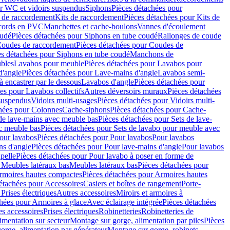
r WC et vidoirs suspendus
Siphons
Pièces détachées pour
 de raccordement
Kits de raccordement
Pièces détachées pour Kits de
ccords en PVC
Manchettes et cache-boulons
Vannes d'écoulement
oudé
Pièces détachées pour Siphons en tube coudé
Rallonges de coude
oudes de raccordement
Pièces détachées pour Coudes de
es détachées pour Siphons en tube coudé
Manchons de
bles
Lavabos pour meuble
Pièces détachées pour Lavabos pour
d'angle
Pièces détachées pour Lave-mains d'angle
Lavabos semi-
 encastrer par le dessous
Lavabos d'angle
Pièces détachées pour
es pour Lavabos collectifs
Autres déversoirs muraux
Pièces détachées
 suspendus
Vidoirs multi-usages
Pièces détachées pour Vidoirs multi-
hées pour Colonnes
Cache-siphons
Pièces détachées pour Cache-
de lave-mains avec meuble bas
Pièces détachées pour Sets de lave-
c meuble bas
Pièces détachées pour Sets de lavabo pour meuble avec
our lavabos
Pièces détachées pour Pour lavabos
Pour lavabos
ns d'angle
Pièces détachées pour Pour lave-mains d'angle
Pour lavabos
pelle
Pièces détachées pour Pour lavabo à poser en forme de
 Meubles latéraux bas
Meubles latéraux bas
Pièces détachées pour
rmoires hautes compactes
Pièces détachées pour Armoires hautes
étachées pour Accessoires
Casiers et boîtes de rangement
Porte-
Prises électriques
Autres accessoires
Miroirs et armoires à
hées pour Armoires à glace
Avec éclairage intégrée
Pièces détachées
es accessoires
Prises électriques
Robinetteries
Robinetteries de
imentation sur secteur
Montage sur gorge, alimentation par piles
Pièces
orge, alimentation par générateur
Montage sur gorge, robinets