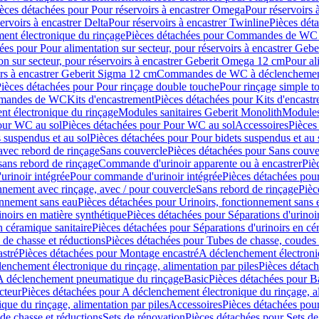
èces détachées pour Pour réservoirs à encastrer Omega
Pour réservoirs 
ervoirs à encastrer Delta
Pour réservoirs à encastrer Twinline
Pièces déta
t électronique du rinçage
Pièces détachées pour Commandes de WC à
ées pour Pour alimentation sur secteur, pour réservoirs à encastrer Geb
on sur secteur, pour réservoirs à encastrer Geberit Omega 12 cm
Pour al
irs à encastrer Geberit Sigma 12 cm
Commandes de WC à déclenchement
ièces détachées pour Pour rinçage double touche
Pour rinçage simple t
ommandes de WC
Kits d'encastrement
Pièces détachées pour Kits d'encast
t électronique du rinçage
Modules sanitaires Geberit Monolith
Modules
our WC au sol
Pièces détachées pour Pour WC au sol
Accessoires
Pièces
 suspendus et au sol
Pièces détachées pour Pour bidets suspendus et au 
avec rebord de rinçage
Sans couvercle
Pièces détachées pour Sans couve
sans rebord de rinçage
Commande d'urinoir apparente ou à encastrer
Piè
rinoir intégrée
Pour commande d'urinoir intégrée
Pièces détachées pou
nnement avec rinçage, avec / pour couvercle
Sans rebord de rinçage
Pièc
onnement sans eau
Pièces détachées pour Urinoirs, fonctionnement sans 
inoirs en matière synthétique
Pièces détachées pour Séparations d'urinoi
n céramique sanitaire
Pièces détachées pour Séparations d'urinoirs en cé
 de chasse et réductions
Pièces détachées pour Tubes de chasse, coudes 
stré
Pièces détachées pour Montage encastré
A déclenchement électroniq
enchement électronique du rinçage, alimentation par piles
Pièces détach
 A déclenchement pneumatique du rinçage
Basic
Pièces détachées pour B
cteur
Pièces détachées pour A déclenchement électronique du rinçage, al
que du rinçage, alimentation par piles
Accessoires
Pièces détachées pou
de chasse et réductions
Sets de rénovation
Pièces détachées pour Sets de