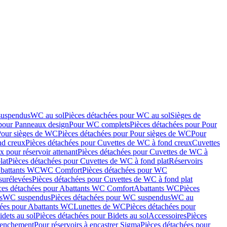
suspendus
WC au sol
Pièces détachées pour WC au sol
Sièges de
 pour Panneaux design
Pour WC complets
Pièces détachées pour Pour
Pour sièges de WC
Pièces détachées pour Pour sièges de WC
Pour
nd creux
Pièces détachées pour Cuvettes de WC à fond creux
Cuvettes
 pour réservoir attenant
Pièces détachées pour Cuvettes de WC à
lat
Pièces détachées pour Cuvettes de WC à fond plat
Réservoirs
Abattants WC
WC Comfort
Pièces détachées pour WC
surélevées
Pièces détachées pour Cuvettes de WC à fond plat
ces détachées pour Abattants WC Comfort
Abattants WC
Pièces
s
WC suspendus
Pièces détachées pour WC suspendus
WC au
hées pour Abattants WC
Lunettes de WC
Pièces détachées pour
idets au sol
Pièces détachées pour Bidets au sol
Accessoires
Pièces
clenchement
Pour réservoirs à encastrer Sigma
Pièces détachées pour