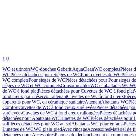
LU
WC et urinoirs
WC-douches Geberit AquaClean
WC complets
Pièces 
WC
Pièces détachées pour Sièges de WC
Pour cuvettes de WC
Pièces 
WC complets
Pour sièges de WC
Pièces détachées pour Pour sièges 
sièges de WC et WC complets
Consommables
WC et abattants WC
WC
de WC à fond plat
Pièces détachées pour Cuvettes de WC à fond plat
fond creux pour réservoir attenant
Cuvettes de WC à fond creux
Pièce
apparents pour WC, en céramique sanitaire
Attenant
Abattants WC
Piè
Comfort
Cuvettes de WC à fond creux surélevées
Pièces détachées po
surélevées
Cuvettes de WC à fond creux rallongées
Pièces détachées p
détachées pour Abattants WC
Lunettes de WC
Pièces détachées pour 
sol
Pièces détachées pour WC au sol
Abattants WC pour enfants
Pièces
Lunettes de WC
WC plain-pied
Avec rinçage
Accessoires
Matériel de f
détachées pour Accessoires
Plaques de déclenchement et commandes