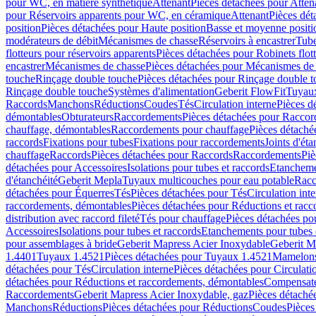
pour WC, en matière synthétique
Attenant
Pièces détachées pour Atten
pour Réservoirs apparents pour WC, en céramique
Attenant
Pièces dét
position
Pièces détachées pour Haute position
Basse et moyenne positi
modérateurs de débit
Mécanismes de chasse
Réservoirs à encastrer
Tube
flotteurs pour réservoirs apparents
Pièces détachées pour Robinets flott
encastrer
Mécanismes de chasse
Pièces détachées pour Mécanismes de
touche
Rinçage double touche
Pièces détachées pour Rinçage double 
Rinçage double touche
Systèmes d'alimentation
Geberit FlowFit
Tuyaux
Raccords
Manchons
Réductions
Coudes
Tés
Circulation interne
Pièces d
démontables
Obturateurs
Raccordements
Pièces détachées pour Racco
chauffage, démontables
Raccordements pour chauffage
Pièces détaché
raccords
Fixations pour tubes
Fixations pour raccordements
Joints d'éta
chauffage
Raccords
Pièces détachées pour Raccords
Raccordements
Piè
détachées pour Accessoires
Isolations pour tubes et raccords
Etanchemen
d'étanchéité
Geberit Mepla
Tuyaux multicouches pour eau potable
Racc
détachées pour Équerres
Tés
Pièces détachées pour Tés
Circulation int
raccordements, démontables
Pièces détachées pour Réductions et rac
distribution avec raccord fileté
Tés pour chauffage
Pièces détachées po
Accessoires
Isolations pour tubes et raccords
Etanchements pour tubes 
pour assemblages à bride
Geberit Mapress Acier Inoxydable
Geberit M
1.4401
Tuyaux 1.4521
Pièces détachées pour Tuyaux 1.4521
Mamelon
détachées pour Tés
Circulation interne
Pièces détachées pour Circulati
détachées pour Réductions et raccordements, démontables
Compensat
Raccordements
Geberit Mapress Acier Inoxydable, gaz
Pièces détaché
Manchons
Réductions
Pièces détachées pour Réductions
Coudes
Pièces