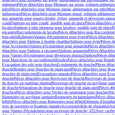
mitigeurs
Pièces détachées pour Montage sur gorge, robinets mitigeurs
piles
Pièces détachées pour Montage mural, alimentation par piles
Mont
mélangeurs
Pièces détachées pour Montage mural, robinets mélangeur
aux appareils pour espace lavabo, éviers, appareils et déversoirs mura
coudé
Siphons en tube coudé, modèle gain de place
Pièces détachées p
lavabos
Siphons à tube plongeur pour lavabos, modèle gain de place
P
encastrer
Raccordements de lavabo
Pièces détachées pour Raccordeme
trop-plein
Rallonges
Vannes d'écoulement pour éviers
Pièces détachées
détachées pour Siphons à double chambre
Siphons pour évier
Pièces d
pour Accessoires
Vannes d'écoulement pour appareils
Pièces détachées
détachées pour Siphons à encastrer
Siphons apparents
Pièces détachée
pour Vannes d'écoulement pour déversoirs muraux
Siphons
Pièces dét
pour Manchons de raccordement
Bondes
Pièces détachées pour Bonde
Evacuation des sols pour douches
Ecoulements de douche
Pièces déta
douche
Bondes pour douches de plain-pied
Pièces détachées pour Bon
douches de plain-pied
Evacuations murales
Pièces détachées pour Eva
douche
Pièces détachées pour Receveurs de douche
Receveurs de douch
de douche en matériau minéral
Receveurs de douche en acrylique sanit
de douche
Séparations de douche pour douche de plain-pied
Pièces dé
douches
Pièces détachées pour Niches de rangement pour douches
Nic
Baignoires en acrylique sanitaire
Baignoires rectangulaires
Pièces déta
bébés
Pièces détachées pour Baignoires pour bébés
Eléments d'installa
jeux de traverses et fixations murales
Accessoires
Kits de réparation
Aut
pour Vannes d'écoulement pour receveurs de douche, d52
Avec cache