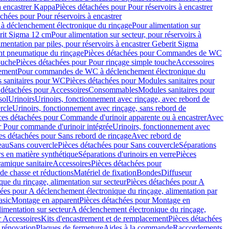
à encastrer Kappa
Pièces détachées pour Pour réservoirs à encastrer
chées pour Pour réservoirs à encastrer
 déclenchement électronique du rinçage
Pour alimentation sur
erit Sigma 12 cm
Pour alimentation sur secteur, pour réservoirs à
imentation par piles, pour réservoirs à encastrer Geberit Sigma
 pneumatique du rinçage
Pièces détachées pour Commandes de WC
ouche
Pièces détachées pour Pour rinçage simple touche
Accessoires
rement
Pour commandes de WC à déclenchement électronique du
 sanitaires pour WC
Pièces détachées pour Modules sanitaires pour
 détachées pour Accessoires
Consommables
Modules sanitaires pour
sol
Urinoirs
Urinoirs, fonctionnement avec rinçage, avec rebord de
rcle
Urinoirs, fonctionnement avec rinçage, sans rebord de
ces détachées pour Commande d'urinoir apparente ou à encastrer
Avec
r Pour commande d'urinoir intégrée
Urinoirs, fonctionnement avec
es détachées pour Sans rebord de rinçage
Avec rebord de
eau
Sans couvercle
Pièces détachées pour Sans couvercle
Séparations
rs en matière synthétique
Séparations d'urinoirs en verre
Pièces
ramique sanitaire
Accessoires
Pièces détachées pour
de chasse et réductions
Matériel de fixation
Bondes
Diffuseur
ue du rinçage, alimentation sur secteur
Pièces détachées pour A
ées pour A déclenchement électronique du rinçage, alimentation par
asic
Montage en apparent
Pièces détachées pour Montage en
imentation sur secteur
A déclenchement électronique du rinçage,
r Accessoires
Kits d'encastrement et de remplacement
Pièces détachées
 rénovation
Plaques de fermeture
Aides à la commande
Raccordements