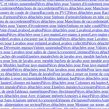
C et vidoirs suspendus
Pièces détachées pour Vannes d'écoulement pou
ccordement
Manchons de raccordement
Pièces détachées pour Manchons
longes de coude de chasse
Raccords en PVC
Pièces détachées pour Ra
s d'urinoirs
Pièces détachées pour Siphons d'urinoirs
Siphons en tube c
ns de raccordement
Pièces détachées pour Manchons de raccordement
C
chées pour Vannes d'écoulement pour bidets
Siphons en tube coudé
Pièc
Point d'eau
Lavabos
Lavabos
Pièces détachées pour Lavabos
Lavabos dou
ains
Pièces détachées pour Lave-mains
Lave-mains à poser
Lave-mains 
oîter
Lavabos à encastrer par le dessous
Pièces détachées pour Lavabos à
ées pour Lavabos pour enfants
Lavabos
Lavabos collectifs
Pièces détaché
our Déversoirs muraux
Vidoirs suspendus
Pièces détachées pour Vidoirs
es pour Lavabos pour salles de classe
Accessoires
Colonnes
Pièces détac
Caches décoratifs
Etagères murales
Sets de lavabo avec meuble bas
Sets 
es pour Sets de lavabo avec meuble bas
Sets de lavabo pour meuble ave
ur Meubles bas
Pour lave-mains
Pièces détachées pour Pour lave-mains
P
r meuble
Pièces détachées pour Pour lavabos pour meuble
Pour lave-mai
ces détachées pour Plans de lavabo
Pour lavabo à poser en forme de cou
lavabo à poser rectangulaire
Meubles latéraux bas
Pièces détachées pour
 hautes
Colonnes mi-hautes
Pièces détachées pour Colonnes mi-hautes
A
res murales
Pièces détachées pour Etagères murales
Accessoires
Pièces d
x de pieds
Tableaux magnétiques
Prises électriques
Pièces détachées pour 
es détachées pour Avec éclairage intégrée
Armoires à glace
Pièces détac
ur Sans éclairage intégré
Accessoires
Eléments d'éclairage
Poignées
Autr
e, alimentation sur secteur
Pièces détachées pour Montage sur gorge, al
gorge, alimentation par générateur
Pièces détachées pour Montage sur g