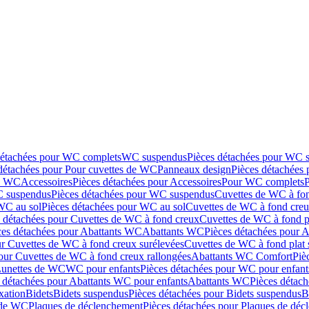
détachées pour WC complets
WC suspendus
Pièces détachées pour WC 
détachées pour Pour cuvettes de WC
Panneaux design
Pièces détachées
de WC
Accessoires
Pièces détachées pour Accessoires
Pour WC complets
 suspendus
Pièces détachées pour WC suspendus
Cuvettes de WC à fo
WC au sol
Pièces détachées pour WC au sol
Cuvettes de WC à fond creux
s détachées pour Cuvettes de WC à fond creux
Cuvettes de WC à fond p
ces détachées pour Abattants WC
Abattants WC
Pièces détachées pour 
ur Cuvettes de WC à fond creux surélevées
Cuvettes de WC à fond plat 
our Cuvettes de WC à fond creux rallongées
Abattants WC Comfort
Piè
Lunettes de WC
WC pour enfants
Pièces détachées pour WC pour enfant
 détachées pour Abattants WC pour enfants
Abattants WC
Pièces détac
ixation
Bidets
Bidets suspendus
Pièces détachées pour Bidets suspendus
B
 de WC
Plaques de déclenchement
Pièces détachées pour Plaques de dé