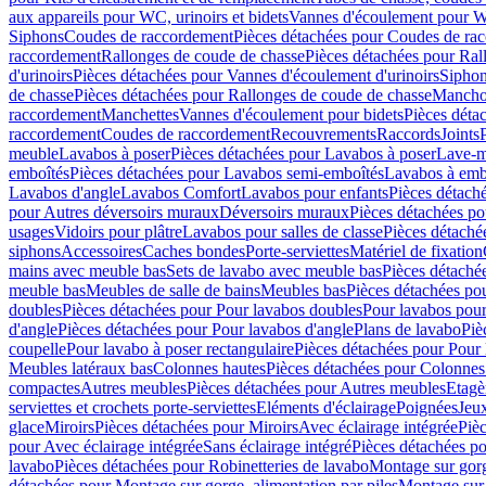
aux appareils pour WC, urinoirs et bidets
Vannes d'écoulement pour W
Siphons
Coudes de raccordement
Pièces détachées pour Coudes de ra
raccordement
Rallonges de coude de chasse
Pièces détachées pour Ral
d'urinoirs
Pièces détachées pour Vannes d'écoulement d'urinoirs
Siphon
de chasse
Pièces détachées pour Rallonges de coude de chasse
Mancho
raccordement
Manchettes
Vannes d'écoulement pour bidets
Pièces déta
raccordement
Coudes de raccordement
Recouvrements
Raccords
Joints
meuble
Lavabos à poser
Pièces détachées pour Lavabos à poser
Lave-m
emboîtés
Pièces détachées pour Lavabos semi-emboîtés
Lavabos à emb
Lavabos d'angle
Lavabos Comfort
Lavabos pour enfants
Pièces détach
pour Autres déversoirs muraux
Déversoirs muraux
Pièces détachées p
usages
Vidoirs pour plâtre
Lavabos pour salles de classe
Pièces détaché
siphons
Accessoires
Caches bondes
Porte-serviettes
Matériel de fixation
mains avec meuble bas
Sets de lavabo avec meuble bas
Pièces détaché
meuble bas
Meubles de salle de bains
Meubles bas
Pièces détachées po
doubles
Pièces détachées pour Pour lavabos doubles
Pour lavabos pou
d'angle
Pièces détachées pour Pour lavabos d'angle
Plans de lavabo
Piè
coupelle
Pour lavabo à poser rectangulaire
Pièces détachées pour Pour 
Meubles latéraux bas
Colonnes hautes
Pièces détachées pour Colonnes
compactes
Autres meubles
Pièces détachées pour Autres meubles
Etagè
serviettes et crochets porte-serviettes
Eléments d'éclairage
Poignées
Jeu
glace
Miroirs
Pièces détachées pour Miroirs
Avec éclairage intégrée
Pièc
pour Avec éclairage intégrée
Sans éclairage intégré
Pièces détachées po
lavabo
Pièces détachées pour Robinetteries de lavabo
Montage sur gorg
détachées pour Montage sur gorge, alimentation par piles
Montage sur 