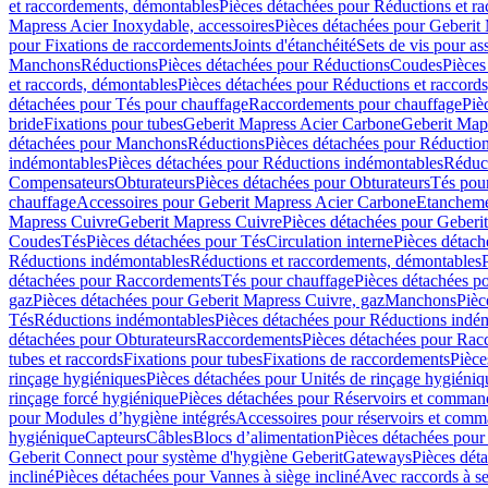
et raccordements, démontables
Pièces détachées pour Réductions et r
Mapress Acier Inoxydable, accessoires
Pièces détachées pour Geberit 
pour Fixations de raccordements
Joints d'étanchéité
Sets de vis pour a
Manchons
Réductions
Pièces détachées pour Réductions
Coudes
Pièces
et raccords, démontables
Pièces détachées pour Réductions et raccord
détachées pour Tés pour chauffage
Raccordements pour chauffage
Piè
bride
Fixations pour tubes
Geberit Mapress Acier Carbone
Geberit Map
détachées pour Manchons
Réductions
Pièces détachées pour Réductio
indémontables
Pièces détachées pour Réductions indémontables
Réduct
Compensateurs
Obturateurs
Pièces détachées pour Obturateurs
Tés pou
chauffage
Accessoires pour Geberit Mapress Acier Carbone
Etanchemen
Mapress Cuivre
Geberit Mapress Cuivre
Pièces détachées pour Geberi
Coudes
Tés
Pièces détachées pour Tés
Circulation interne
Pièces détach
Réductions indémontables
Réductions et raccordements, démontables
détachées pour Raccordements
Tés pour chauffage
Pièces détachées p
gaz
Pièces détachées pour Geberit Mapress Cuivre, gaz
Manchons
Pièc
Tés
Réductions indémontables
Pièces détachées pour Réductions indé
détachées pour Obturateurs
Raccordements
Pièces détachées pour Rac
tubes et raccords
Fixations pour tubes
Fixations de raccordements
Pièce
rinçage hygiéniques
Pièces détachées pour Unités de rinçage hygiéniq
rinçage forcé hygiénique
Pièces détachées pour Réservoirs et comman
pour Modules d’hygiène intégrés
Accessoires pour réservoirs et com
hygiénique
Capteurs
Câbles
Blocs d’alimentation
Pièces détachées pour
Geberit Connect pour système d'hygiène Geberit
Gateways
Pièces dét
incliné
Pièces détachées pour Vannes à siège incliné
Avec raccords à se