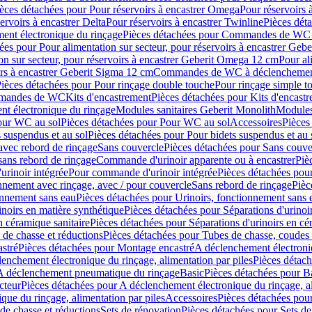
èces détachées pour Pour réservoirs à encastrer Omega
Pour réservoirs 
ervoirs à encastrer Delta
Pour réservoirs à encastrer Twinline
Pièces déta
t électronique du rinçage
Pièces détachées pour Commandes de WC à
ées pour Pour alimentation sur secteur, pour réservoirs à encastrer Geb
on sur secteur, pour réservoirs à encastrer Geberit Omega 12 cm
Pour al
irs à encastrer Geberit Sigma 12 cm
Commandes de WC à déclenchement
ièces détachées pour Pour rinçage double touche
Pour rinçage simple t
ommandes de WC
Kits d'encastrement
Pièces détachées pour Kits d'encast
t électronique du rinçage
Modules sanitaires Geberit Monolith
Modules
our WC au sol
Pièces détachées pour Pour WC au sol
Accessoires
Pièces
 suspendus et au sol
Pièces détachées pour Pour bidets suspendus et au 
avec rebord de rinçage
Sans couvercle
Pièces détachées pour Sans couve
sans rebord de rinçage
Commande d'urinoir apparente ou à encastrer
Piè
rinoir intégrée
Pour commande d'urinoir intégrée
Pièces détachées pou
nnement avec rinçage, avec / pour couvercle
Sans rebord de rinçage
Pièc
onnement sans eau
Pièces détachées pour Urinoirs, fonctionnement sans 
inoirs en matière synthétique
Pièces détachées pour Séparations d'urinoi
n céramique sanitaire
Pièces détachées pour Séparations d'urinoirs en cé
 de chasse et réductions
Pièces détachées pour Tubes de chasse, coudes 
stré
Pièces détachées pour Montage encastré
A déclenchement électroniq
enchement électronique du rinçage, alimentation par piles
Pièces détach
 A déclenchement pneumatique du rinçage
Basic
Pièces détachées pour B
cteur
Pièces détachées pour A déclenchement électronique du rinçage, al
que du rinçage, alimentation par piles
Accessoires
Pièces détachées pou
de chasse et réductions
Sets de rénovation
Pièces détachées pour Sets de