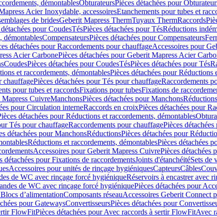
accordements, démontables
Obturateurs
Pièces détachées pour Obturateur
Mapress Acier Inoxydable, accessoires
Etanchements pour tubes et racc
ssemblages de brides
Geberit Mapress Therm
Tuyaux Therm
Raccords
Piè
 détachées pour Coudes
Tés
Pièces détachées pour Tés
Réductions indém
s, démontables
Compensateurs
Pièces détachées pour Compensateurs
Fer
ces détachées pour Raccordements pour chauffage
Accessoires pour Ge
ress Acier Carbone
Pièces détachées pour Geberit Mapress Acier Carb
ns
Coudes
Pièces détachées pour Coudes
Tés
Pièces détachées pour Tés
Ra
ions et raccordements, démontables
Pièces détachées pour Réductions 
r chauffage
Pièces détachées pour Tés pour chauffage
Raccordements po
ts pour tubes et raccords
Fixations pour tubes
Fixations de raccordeme
t Mapress Cuivre
Manchons
Pièces détachées pour Manchons
Réduction
ées pour Circulation interne
Raccords en croix
Pièces détachées pour Ra
Pièces détachées pour Réductions et raccordements, démontables
Obtura
our Tés pour chauffage
Raccordements pour chauffage
Pièces détachées
es détachées pour Manchons
Réductions
Pièces détachées pour Réducti
montables
Réductions et raccordements, démontables
Pièces détachées p
cordements
Accessoires pour Geberit Mapress Cuivre
Pièces détachées 
s détachées pour Fixations de raccordements
Joints d'étanchéité
Sets de 
ues
Accessoires pour unités de rinçage hygiéniques
Capteurs
Câbles
Couve
des de WC avec rinçage forcé hygiénique
Réservoirs à encastrer avec r
mandes de WC avec rinçage forcé hygiénique
Pièces détachées pour Acc
 Blocs d’alimentation
Composants réseau
Accessoires Geberit Connect p
achées pour Gateways
Convertisseurs
Pièces détachées pour Convertisse
rtir FlowFit
Pièces détachées pour Avec raccords à sertir FlowFit
Avec r