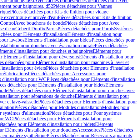
rs de douche, d90
Avec caches bondes
Pièces détachées pour Avec
ement pour baignoires, d52
Pièces détachées pour Vannes
trique
Pièces détachées pour Kits de finition pour vidage
ge excentrique et arrivée d'eau
Pièces détachées pour Kits de finition
hControl
Avec bouchons de bonde
Pièces détachées pour Avec
se d'eau
Geberit Duofix
Parois
Pièces détachées pour Parois
Systèmes
achées pour Eléments d'installation
Eléments d'installation pour
 pour lavabos
Eléments d'installation pour bidets
Pièces détachées pour
nstallation pour douches avec évacuation murale
Pièces détachées
ments d'installation pour douches et baignoires
Eléments pour
r Eléments d'installation pour déversoirs
Eléments d'installation pour
es détachées pour Eléments d'installation pour machines à laver et
installation pour éviers
Pièces détachées pour Eléments d'installation
réfabrications
Pièces détachées pour Accessoires pour
 d'installation pour WC
Pièces détachées pour Eléments d'installation
ces détachées pour Eléments d'installation pour bidets
Eléments
urale
Pièces détachées pour Eléments d'installation pour douches avec
nstallation pour séparations de douche
Eléments d'installation pour
er et lave-vaisselle
Pièces détachées pour Eléments d'installation pour
allation
Pièces détachées pour Modules d'installation
Modules pour
r systèmes d'alimentation
Pièces détachées pour Pour systèmes
pour WC
Pièces détachées pour Eléments d'installation pour
étachées pour Eléments d'installation pour bidets
Eléments
ur Eléments d'installation pour douches
Accessoires
Pièces détachées
 en matière synthétique
Pièces détachées pour Réservoirs apparents