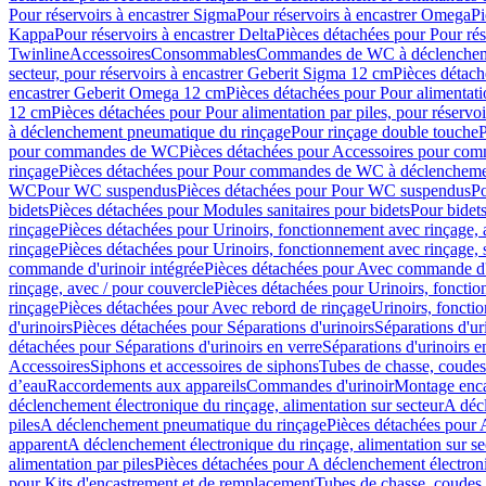
Pour réservoirs à encastrer Sigma
Pour réservoirs à encastrer Omega
Pi
Kappa
Pour réservoirs à encastrer Delta
Pièces détachées pour Pour rés
Twinline
Accessoires
Consommables
Commandes de WC à déclenchemen
secteur, pour réservoirs à encastrer Geberit Sigma 12 cm
Pièces détach
encastrer Geberit Omega 12 cm
Pièces détachées pour Pour alimentati
12 cm
Pièces détachées pour Pour alimentation par piles, pour réservo
à déclenchement pneumatique du rinçage
Pour rinçage double touche
P
pour commandes de WC
Pièces détachées pour Accessoires pour c
rinçage
Pièces détachées pour Pour commandes de WC à déclenchemen
WC
Pour WC suspendus
Pièces détachées pour Pour WC suspendus
P
bidets
Pièces détachées pour Modules sanitaires pour bidets
Pour bidets
rinçage
Pièces détachées pour Urinoirs, fonctionnement avec rinçage, 
rinçage
Pièces détachées pour Urinoirs, fonctionnement avec rinçage, 
commande d'urinoir intégrée
Pièces détachées pour Avec commande d'u
rinçage, avec / pour couvercle
Pièces détachées pour Urinoirs, fonctio
rinçage
Pièces détachées pour Avec rebord de rinçage
Urinoirs, foncti
d'urinoirs
Pièces détachées pour Séparations d'urinoirs
Séparations d'ur
détachées pour Séparations d'urinoirs en verre
Séparations d'urinoirs e
Accessoires
Siphons et accessoires de siphons
Tubes de chasse, coudes
d’eau
Raccordements aux appareils
Commandes d'urinoir
Montage enca
déclenchement électronique du rinçage, alimentation sur secteur
A décl
piles
A déclenchement pneumatique du rinçage
Pièces détachées pour
apparent
A déclenchement électronique du rinçage, alimentation sur se
alimentation par piles
Pièces détachées pour A déclenchement électroni
pour Kits d'encastrement et de remplacement
Tubes de chasse, coudes 