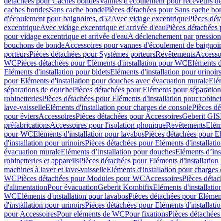
détachées pour Caches bondes
Vannes d'écoulement pour receveurs d
caches bondes
Sans cache bonde
Pièces détachées pour Sans cache bo
d'écoulement pour baignoires, d52
Avec vidage excentrique
Pièces dét
excentrique
Avec vidage excentrique et arrivée d'eau
Pièces détachées 
pour vidage excentrique et arrivée d'eau
A déclenchement par pressio
bouchons de bonde
Accessoires pour vannes d'écoulement de baignoi
porteurs
Pièces détachées pour Systèmes porteurs
Revêtements
Accesso
WC
Pièces détachées pour Eléments d'installation pour WC
Eléments d
Eléments d'installation pour bidets
Eléments d'installation pour urinoir
pour Eléments d'installation pour douches avec évacuation murale
Elé
séparations de douche
Pièces détachées pour Eléments pour séparatio
robinetteries
Pièces détachées pour Eléments d'installation pour robinet
lave-vaisselle
Eléments d'installation pour charges de console
Pièces dé
pour éviers
Accessoires
Pièces détachées pour Accessoires
Geberit GIS
préfabrications
Accessoires pour l'isolation phonique
Revêtements
Eléme
pour WC
Eléments d'installation pour lavabos
Pièces détachées pour El
d'installation pour urinoirs
Pièces détachées pour Eléments d'installatio
évacuation murale
Eléments d’installation pour douches
Eléments d’ins
robinetteries et appareils
Pièces détachées pour Eléments d'installation 
machines à laver et lave-vaisselle
Eléments d'installation pour charges
WC
Pièces détachées pour Modules pour WC
Accessoires
Pièces détac
d'alimentation
Pour évacuation
Geberit Kombifix
Eléments d'installatio
WC
Eléments d'installation pour lavabos
Pièces détachées pour Elément
d'installation pour urinoirs
Pièces détachées pour Eléments d'installatio
pour Accessoires
Pour eléments de WC
Pour fixations
Pièces détachées