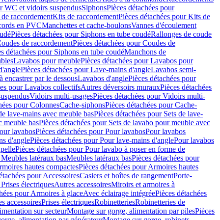
r WC et vidoirs suspendus
Siphons
Pièces détachées pour
 de raccordement
Kits de raccordement
Pièces détachées pour Kits de
ccords en PVC
Manchettes et cache-boulons
Vannes d'écoulement
oudé
Pièces détachées pour Siphons en tube coudé
Rallonges de coude
oudes de raccordement
Pièces détachées pour Coudes de
es détachées pour Siphons en tube coudé
Manchons de
bles
Lavabos pour meuble
Pièces détachées pour Lavabos pour
d'angle
Pièces détachées pour Lave-mains d'angle
Lavabos semi-
 encastrer par le dessous
Lavabos d'angle
Pièces détachées pour
es pour Lavabos collectifs
Autres déversoirs muraux
Pièces détachées
 suspendus
Vidoirs multi-usages
Pièces détachées pour Vidoirs multi-
hées pour Colonnes
Cache-siphons
Pièces détachées pour Cache-
de lave-mains avec meuble bas
Pièces détachées pour Sets de lave-
c meuble bas
Pièces détachées pour Sets de lavabo pour meuble avec
our lavabos
Pièces détachées pour Pour lavabos
Pour lavabos
ns d'angle
Pièces détachées pour Pour lave-mains d'angle
Pour lavabos
pelle
Pièces détachées pour Pour lavabo à poser en forme de
 Meubles latéraux bas
Meubles latéraux bas
Pièces détachées pour
rmoires hautes compactes
Pièces détachées pour Armoires hautes
étachées pour Accessoires
Casiers et boîtes de rangement
Porte-
Prises électriques
Autres accessoires
Miroirs et armoires à
hées pour Armoires à glace
Avec éclairage intégrée
Pièces détachées
es accessoires
Prises électriques
Robinetteries
Robinetteries de
imentation sur secteur
Montage sur gorge, alimentation par piles
Pièces
orge, alimentation par générateur
Montage sur gorge, robinets