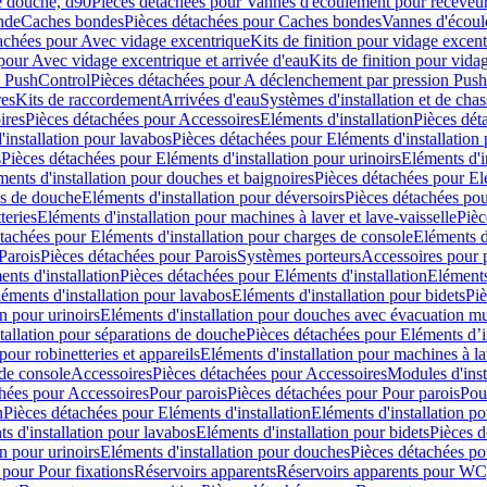
e douche, d90
Pièces détachées pour Vannes d'écoulement pour receveu
nde
Caches bondes
Pièces détachées pour Caches bondes
Vannes d'écoul
achées pour Avec vidage excentrique
Kits de finition pour vidage excen
pour Avec vidage excentrique et arrivée d'eau
Kits de finition pour vida
n PushControl
Pièces détachées pour A déclenchement par pression Pus
res
Kits de raccordement
Arrivées d'eau
Systèmes d'installation et de chas
ires
Pièces détachées pour Accessoires
Eléments d'installation
Pièces dét
'installation pour lavabos
Pièces détachées pour Eléments d'installation
s
Pièces détachées pour Eléments d'installation pour urinoirs
Eléments d'i
ments d'installation pour douches et baignoires
Pièces détachées pour Elé
ns de douche
Eléments d'installation pour déversoirs
Pièces détachées pou
teries
Eléments d'installation pour machines à laver et lave-vaisselle
Pièc
tachées pour Eléments d'installation pour charges de console
Eléments d'
Parois
Pièces détachées pour Parois
Systèmes porteurs
Accessoires pour p
nts d'installation
Pièces détachées pour Eléments d'installation
Eléments
éments d'installation pour lavabos
Eléments d'installation pour bidets
Piè
n pour urinoirs
Eléments d'installation pour douches avec évacuation m
tallation pour séparations de douche
Pièces détachées pour Eléments d’i
pour robinetteries et appareils
Eléments d'installation pour machines à lav
 de console
Accessoires
Pièces détachées pour Accessoires
Modules d'inst
hées pour Accessoires
Pour parois
Pièces détachées pour Pour parois
Pou
n
Pièces détachées pour Eléments d'installation
Eléments d'installation 
s d'installation pour lavabos
Eléments d'installation pour bidets
Pièces d
n pour urinoirs
Eléments d'installation pour douches
Pièces détachées po
 pour Pour fixations
Réservoirs apparents
Réservoirs apparents pour WC,