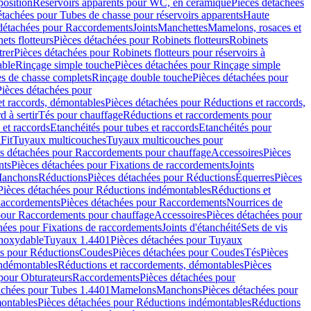
position
Réservoirs apparents pour WC, en céramique
Pièces détachées
étachées pour Tubes de chasse pour réservoirs apparents
Haute
détachées pour Raccordements
Joints
Manchettes
Mamelons, rosaces et
ets flotteurs
Pièces détachées pour Robinets flotteurs
Robinets
trer
Pièces détachées pour Robinets flotteurs pour réservoirs à
able
Rinçage simple touche
Pièces détachées pour Rinçage simple
s de chasse complets
Rinçage double touche
Pièces détachées pour
Pièces détachées pour
t raccords, démontables
Pièces détachées pour Réductions et raccords,
d à sertir
Tés pour chauffage
Réductions et raccordements pour
 et raccords
Etanchéités pour tubes et raccords
Etanchéités pour
Fit
Tuyaux multicouches
Tuyaux multicouches pour
s détachées pour Raccordements pour chauffage
Accessoires
Pièces
nts
Pièces détachées pour Fixations de raccordements
Joints
Manchons
Réductions
Pièces détachées pour Réductions
Équerres
Pièces
Pièces détachées pour Réductions indémontables
Réductions et
accordements
Pièces détachées pour Raccordements
Nourrices de
pour Raccordements pour chauffage
Accessoires
Pièces détachées pour
hées pour Fixations de raccordements
Joints d'étanchéité
Sets de vis
Inoxydable
Tuyaux 1.4401
Pièces détachées pour Tuyaux
es pour Réductions
Coudes
Pièces détachées pour Coudes
Tés
Pièces
indémontables
Réductions et raccordements, démontables
Pièces
pour Obturateurs
Raccordements
Pièces détachées pour
achées pour Tubes 1.4401
Mamelons
Manchons
Pièces détachées pour
ontables
Pièces détachées pour Réductions indémontables
Réductions