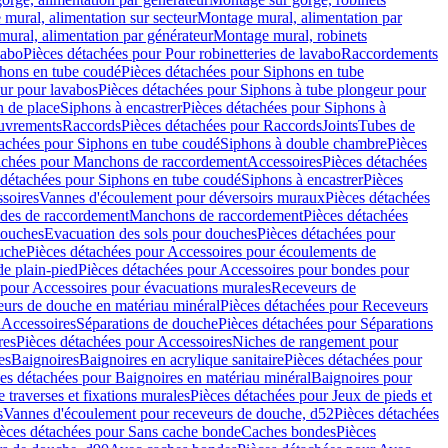
mural, alimentation sur secteur
Montage mural, alimentation par
ural, alimentation par générateur
Montage mural, robinets
vabo
Pièces détachées pour Pour robinetteries de lavabo
Raccordements
hons en tube coudé
Pièces détachées pour Siphons en tube
ur pour lavabos
Pièces détachées pour Siphons à tube plongeur pour
n de place
Siphons à encastrer
Pièces détachées pour Siphons à
uvrements
Raccords
Pièces détachées pour Raccords
Joints
Tubes de
tachées pour Siphons en tube coudé
Siphons à double chambre
Pièces
achées pour Manchons de raccordement
Accessoires
Pièces détachées
 détachées pour Siphons en tube coudé
Siphons à encastrer
Pièces
soires
Vannes d'écoulement pour déversoirs muraux
Pièces détachées
udes de raccordement
Manchons de raccordement
Pièces détachées
ouches
Evacuation des sols pour douches
Pièces détachées pour
uche
Pièces détachées pour Accessoires pour écoulements de
e plain-pied
Pièces détachées pour Accessoires pour bondes pour
 pour Accessoires pour évacuations murales
Receveurs de
urs de douche en matériau minéral
Pièces détachées pour Receveurs
n
Accessoires
Séparations de douche
Pièces détachées pour Séparations
res
Pièces détachées pour Accessoires
Niches de rangement pour
es
Baignoires
Baignoires en acrylique sanitaire
Pièces détachées pour
es détachées pour Baignoires en matériau minéral
Baignoires pour
e traverses et fixations murales
Pièces détachées pour Jeux de pieds et
s
Vannes d'écoulement pour receveurs de douche, d52
Pièces détachées
èces détachées pour Sans cache bonde
Caches bondes
Pièces