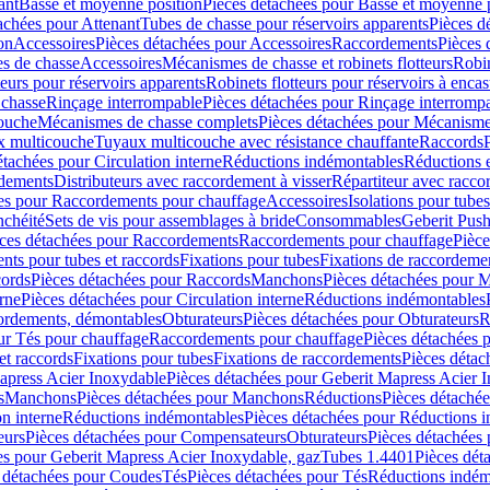
ant
Basse et moyenne position
Pièces détachées pour Basse et moyenne 
achées pour Attenant
Tubes de chasse pour réservoirs apparents
Pièces d
on
Accessoires
Pièces détachées pour Accessoires
Raccordements
Pièces 
s de chasse
Accessoires
Mécanismes de chasse et robinets flotteurs
Robin
eurs pour réservoirs apparents
Robinets flotteurs pour réservoirs à encas
 chasse
Rinçage interrompable
Pièces détachées pour Rinçage interromp
touche
Mécanismes de chasse complets
Pièces détachées pour Mécanisme
 multicouche
Tuyaux multicouche avec résistance chauffante
Raccords
étachées pour Circulation interne
Réductions indémontables
Réductions e
rdements
Distributeurs avec raccordement à visser
Répartiteur avec raccor
es pour Raccordements pour chauffage
Accessoires
Isolations pour tubes
nchéité
Sets de vis pour assemblages à bride
Consommables
Geberit Push
ces détachées pour Raccordements
Raccordements pour chauffage
Pièce
ts pour tubes et raccords
Fixations pour tubes
Fixations de raccordeme
ords
Pièces détachées pour Raccords
Manchons
Pièces détachées pour 
erne
Pièces détachées pour Circulation interne
Réductions indémontables
cordements, démontables
Obturateurs
Pièces détachées pour Obturateurs
R
ur Tés pour chauffage
Raccordements pour chauffage
Pièces détachées 
et raccords
Fixations pour tubes
Fixations de raccordements
Pièces détac
apress Acier Inoxydable
Pièces détachées pour Geberit Mapress Acier 
s
Manchons
Pièces détachées pour Manchons
Réductions
Pièces détaché
on interne
Réductions indémontables
Pièces détachées pour Réductions 
eurs
Pièces détachées pour Compensateurs
Obturateurs
Pièces détachées 
es pour Geberit Mapress Acier Inoxydable, gaz
Tubes 1.4401
Pièces dét
 détachées pour Coudes
Tés
Pièces détachées pour Tés
Réductions indém