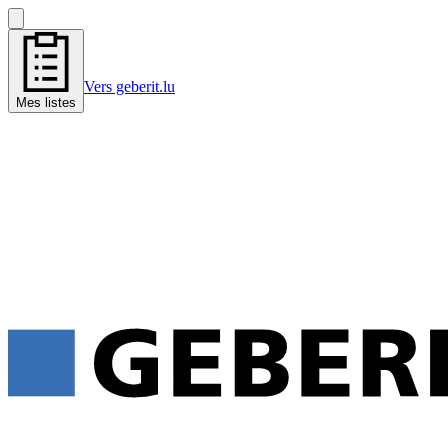
Vers geberit.lu
Mes listes