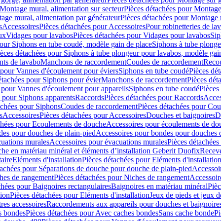
Montage mural, alimentation sur secteur
Pièces détachées pour Montage 
age mural, alimentation par générateur
Pièces détachées pour Montage m
s
Accessoires
Pièces détachées pour Accessoires
Pour robinetteries de la
ux
Vidages pour lavabos
Pièces détachées pour Vidages pour lavabos
Sip
our Siphons en tube coudé, modèle gain de place
Siphons à tube plonge
ièces détachées pour Siphons à tube plongeur pour lavabos, modèle gai
nts de lavabo
Manchons de raccordement
Coudes de raccordement
Reco
 pour Vannes d'écoulement pour éviers
Siphons en tube coudé
Pièces dé
étachées pour Siphons pour évier
Manchons de raccordement
Pièces dét
 pour Vannes d'écoulement pour appareils
Siphons en tube coudé
Pièces
s pour Siphons apparents
Raccords
Pièces détachées pour Raccords
Acces
achées pour Siphons
Coudes de raccordement
Pièces détachées pour Co
s
Accessoires
Pièces détachées pour Accessoires
Douches et baignoires
D
chées pour Ecoulements de douche
Accessoires pour écoulements de do
des pour douches de plain-pied
Accessoires pour bondes pour douches d
cuations murales
Accessoires pour évacuations murales
Pièces détachées
e en matériau minéral et éléments d’installation Geberit Duofix
Receve
aire
Eléments d'installation
Pièces détachées pour Eléments d'installatio
tachées pour Séparations de douche pour douche de plain-pied
Accessoi
hes de rangement
Pièces détachées pour Niches de rangement
Accessoir
chées pour Baignoires rectangulaires
Baignoires en matériau minéral
Pièc
tion
Pièces détachées pour Eléments d'installation
Jeux de pieds et jeux d
res accessoires
Raccordements aux appareils pour douches et baignoire
s bondes
Pièces détachées pour Avec caches bondes
Sans cache bonde
Pi