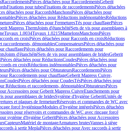
s
Raccordements
Pièces détachées pour Raccordements
Geberit
ords
Fixations pour tubes
Fixations de raccordements
Pièces détachées
ces détachées pour Raccords
Manchons
Pièces détachées pour
ontables
Pièces détachées pour Réductions indémontables
Réductions
metures
Pièces détachées pour Fermetures
Tés pour chauffage
Pièces
berit Mapress Therm
Joints d'étanchéité
Sets de vis pour assemblages à
one
Tuyaux 1.0034
Tuyaux 1.0215
Mamelons
Manchons
Pièces
ccords en croix
Pièces détachées pour Raccords en croix
Réductions
et raccordements, démontables
Compensateurs
Pièces détachées pour
ur chauffage
Pièces détachées pour Raccordements pour
nts
Joints d'étanchéité
Sets de vis pour assemblages de brides
Geberit
s
Pièces détachées pour Réductions
Coudes
Pièces détachées pour
ccords en croix
Réductions indémontables
Pièces détachées pour
teurs
Pièces détachées pour Obturateurs
Raccordements
Pièces
 pour Raccordements pour chauffage
Geberit Mapress Cuivre,
ons
Coudes
Pièces détachées pour Coudes
Tés
Pièces détachées pour
our Réductions et raccordements, démontables
Obturateurs
Pièces
pour Accessoires pour Geberit Mapress Cuivre
Etanchements pour
vis pour assemblages de brides
Système d'hygiène Geberit
Unités de
rtures et plaques de fermeture
Réservoirs et commandes de WC avec
inçage forcé hygiénique
Modules d’hygiène intégrés
Pièces détachées
essoires pour réservoirs et commandes de WC avec rinçage forcé
our système d'hygiène Geberit
Pièces détachées pour Accessoires
urs
Capteurs
Matériel de montage
Armatures brutes
Vannes à siège
accords à sertir Mepla
Pièces détachées pour Avec raccords à sertir