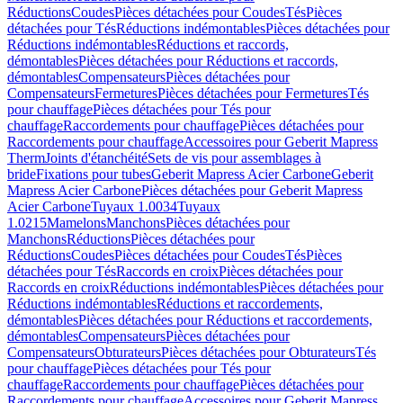
Réductions
Coudes
Pièces détachées pour Coudes
Tés
Pièces
détachées pour Tés
Réductions indémontables
Pièces détachées pour
Réductions indémontables
Réductions et raccords,
démontables
Pièces détachées pour Réductions et raccords,
démontables
Compensateurs
Pièces détachées pour
Compensateurs
Fermetures
Pièces détachées pour Fermetures
Tés
pour chauffage
Pièces détachées pour Tés pour
chauffage
Raccordements pour chauffage
Pièces détachées pour
Raccordements pour chauffage
Accessoires pour Geberit Mapress
Therm
Joints d'étanchéité
Sets de vis pour assemblages à
bride
Fixations pour tubes
Geberit Mapress Acier Carbone
Geberit
Mapress Acier Carbone
Pièces détachées pour Geberit Mapress
Acier Carbone
Tuyaux 1.0034
Tuyaux
1.0215
Mamelons
Manchons
Pièces détachées pour
Manchons
Réductions
Pièces détachées pour
Réductions
Coudes
Pièces détachées pour Coudes
Tés
Pièces
détachées pour Tés
Raccords en croix
Pièces détachées pour
Raccords en croix
Réductions indémontables
Pièces détachées pour
Réductions indémontables
Réductions et raccordements,
démontables
Pièces détachées pour Réductions et raccordements,
démontables
Compensateurs
Pièces détachées pour
Compensateurs
Obturateurs
Pièces détachées pour Obturateurs
Tés
pour chauffage
Pièces détachées pour Tés pour
chauffage
Raccordements pour chauffage
Pièces détachées pour
Raccordements pour chauffage
Accessoires pour Geberit Mapress