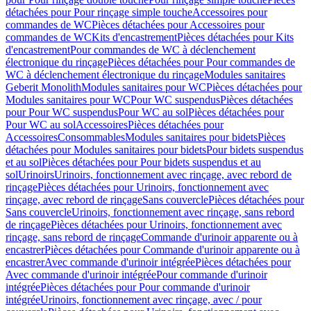
détachées pour Pour rinçage simple touche
Accessoires pour
commandes de WC
Pièces détachées pour Accessoires pour
commandes de WC
Kits d'encastrement
Pièces détachées pour Kits
d'encastrement
Pour commandes de WC à déclenchement
électronique du rinçage
Pièces détachées pour Pour commandes de
WC à déclenchement électronique du rinçage
Modules sanitaires
Geberit Monolith
Modules sanitaires pour WC
Pièces détachées pour
Modules sanitaires pour WC
Pour WC suspendus
Pièces détachées
pour Pour WC suspendus
Pour WC au sol
Pièces détachées pour
Pour WC au sol
Accessoires
Pièces détachées pour
Accessoires
Consommables
Modules sanitaires pour bidets
Pièces
détachées pour Modules sanitaires pour bidets
Pour bidets suspendus
et au sol
Pièces détachées pour Pour bidets suspendus et au
sol
Urinoirs
Urinoirs, fonctionnement avec rinçage, avec rebord de
rinçage
Pièces détachées pour Urinoirs, fonctionnement avec
rinçage, avec rebord de rinçage
Sans couvercle
Pièces détachées pour
Sans couvercle
Urinoirs, fonctionnement avec rinçage, sans rebord
de rinçage
Pièces détachées pour Urinoirs, fonctionnement avec
rinçage, sans rebord de rinçage
Commande d'urinoir apparente ou à
encastrer
Pièces détachées pour Commande d'urinoir apparente ou à
encastrer
Avec commande d'urinoir intégrée
Pièces détachées pour
Avec commande d'urinoir intégrée
Pour commande d'urinoir
intégrée
Pièces détachées pour Pour commande d'urinoir
intégrée
Urinoirs, fonctionnement avec rinçage, avec / pour