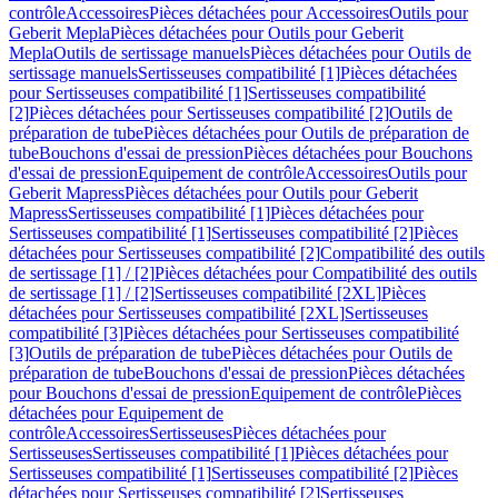
contrôle
Accessoires
Pièces détachées pour Accessoires
Outils pour
Geberit Mepla
Pièces détachées pour Outils pour Geberit
Mepla
Outils de sertissage manuels
Pièces détachées pour Outils de
sertissage manuels
Sertisseuses compatibilité [1]
Pièces détachées
pour Sertisseuses compatibilité [1]
Sertisseuses compatibilité
[2]
Pièces détachées pour Sertisseuses compatibilité [2]
Outils de
préparation de tube
Pièces détachées pour Outils de préparation de
tube
Bouchons d'essai de pression
Pièces détachées pour Bouchons
d'essai de pression
Equipement de contrôle
Accessoires
Outils pour
Geberit Mapress
Pièces détachées pour Outils pour Geberit
Mapress
Sertisseuses compatibilité [1]
Pièces détachées pour
Sertisseuses compatibilité [1]
Sertisseuses compatibilité [2]
Pièces
détachées pour Sertisseuses compatibilité [2]
Compatibilité des outils
de sertissage [1] / [2]
Pièces détachées pour Compatibilité des outils
de sertissage [1] / [2]
Sertisseuses compatibilité [2XL]
Pièces
détachées pour Sertisseuses compatibilité [2XL]
Sertisseuses
compatibilité [3]
Pièces détachées pour Sertisseuses compatibilité
[3]
Outils de préparation de tube
Pièces détachées pour Outils de
préparation de tube
Bouchons d'essai de pression
Pièces détachées
pour Bouchons d'essai de pression
Equipement de contrôle
Pièces
détachées pour Equipement de
contrôle
Accessoires
Sertisseuses
Pièces détachées pour
Sertisseuses
Sertisseuses compatibilité [1]
Pièces détachées pour
Sertisseuses compatibilité [1]
Sertisseuses compatibilité [2]
Pièces
détachées pour Sertisseuses compatibilité [2]
Sertisseuses