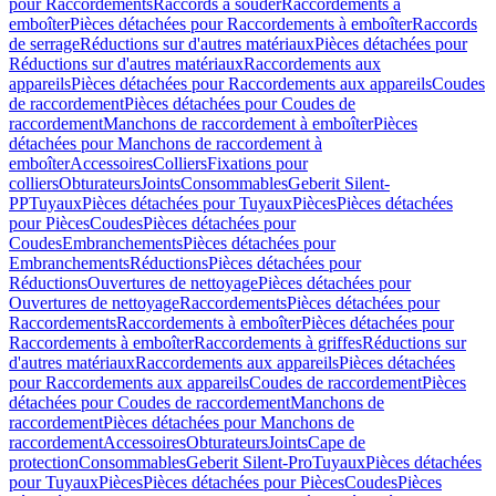
pour Raccordements
Raccords à souder
Raccordements à
emboîter
Pièces détachées pour Raccordements à emboîter
Raccords
de serrage
Réductions sur d'autres matériaux
Pièces détachées pour
Réductions sur d'autres matériaux
Raccordements aux
appareils
Pièces détachées pour Raccordements aux appareils
Coudes
de raccordement
Pièces détachées pour Coudes de
raccordement
Manchons de raccordement à emboîter
Pièces
détachées pour Manchons de raccordement à
emboîter
Accessoires
Colliers
Fixations pour
colliers
Obturateurs
Joints
Consommables
Geberit Silent-
PP
Tuyaux
Pièces détachées pour Tuyaux
Pièces
Pièces détachées
pour Pièces
Coudes
Pièces détachées pour
Coudes
Embranchements
Pièces détachées pour
Embranchements
Réductions
Pièces détachées pour
Réductions
Ouvertures de nettoyage
Pièces détachées pour
Ouvertures de nettoyage
Raccordements
Pièces détachées pour
Raccordements
Raccordements à emboîter
Pièces détachées pour
Raccordements à emboîter
Raccordements à griffes
Réductions sur
d'autres matériaux
Raccordements aux appareils
Pièces détachées
pour Raccordements aux appareils
Coudes de raccordement
Pièces
détachées pour Coudes de raccordement
Manchons de
raccordement
Pièces détachées pour Manchons de
raccordement
Accessoires
Obturateurs
Joints
Cape de
protection
Consommables
Geberit Silent-Pro
Tuyaux
Pièces détachées
pour Tuyaux
Pièces
Pièces détachées pour Pièces
Coudes
Pièces