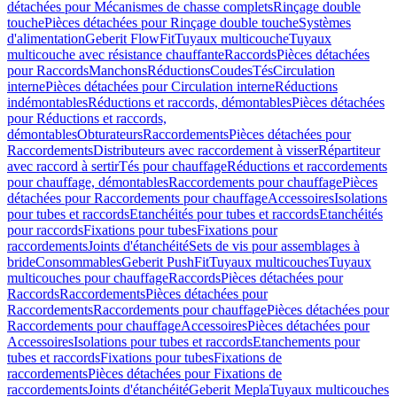
détachées pour Mécanismes de chasse complets
Rinçage double
touche
Pièces détachées pour Rinçage double touche
Systèmes
d'alimentation
Geberit FlowFit
Tuyaux multicouche
Tuyaux
multicouche avec résistance chauffante
Raccords
Pièces détachées
pour Raccords
Manchons
Réductions
Coudes
Tés
Circulation
interne
Pièces détachées pour Circulation interne
Réductions
indémontables
Réductions et raccords, démontables
Pièces détachées
pour Réductions et raccords,
démontables
Obturateurs
Raccordements
Pièces détachées pour
Raccordements
Distributeurs avec raccordement à visser
Répartiteur
avec raccord à sertir
Tés pour chauffage
Réductions et raccordements
pour chauffage, démontables
Raccordements pour chauffage
Pièces
détachées pour Raccordements pour chauffage
Accessoires
Isolations
pour tubes et raccords
Etanchéités pour tubes et raccords
Etanchéités
pour raccords
Fixations pour tubes
Fixations pour
raccordements
Joints d'étanchéité
Sets de vis pour assemblages à
bride
Consommables
Geberit PushFit
Tuyaux multicouches
Tuyaux
multicouches pour chauffage
Raccords
Pièces détachées pour
Raccords
Raccordements
Pièces détachées pour
Raccordements
Raccordements pour chauffage
Pièces détachées pour
Raccordements pour chauffage
Accessoires
Pièces détachées pour
Accessoires
Isolations pour tubes et raccords
Etanchements pour
tubes et raccords
Fixations pour tubes
Fixations de
raccordements
Pièces détachées pour Fixations de
raccordements
Joints d'étanchéité
Geberit Mepla
Tuyaux multicouches