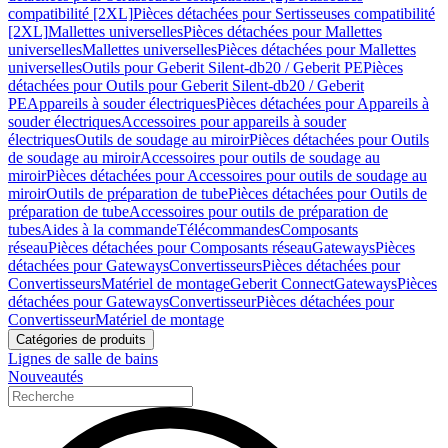
compatibilité [2XL]
Pièces détachées pour Sertisseuses compatibilité
[2XL]
Mallettes universelles
Pièces détachées pour Mallettes
universelles
Mallettes universelles
Pièces détachées pour Mallettes
universelles
Outils pour Geberit Silent-db20 / Geberit PE
Pièces
détachées pour Outils pour Geberit Silent-db20 / Geberit
PE
Appareils à souder électriques
Pièces détachées pour Appareils à
souder électriques
Accessoires pour appareils à souder
électriques
Outils de soudage au miroir
Pièces détachées pour Outils
de soudage au miroir
Accessoires pour outils de soudage au
miroir
Pièces détachées pour Accessoires pour outils de soudage au
miroir
Outils de préparation de tube
Pièces détachées pour Outils de
préparation de tube
Accessoires pour outils de préparation de
tubes
Aides à la commande
Télécommandes
Composants
réseau
Pièces détachées pour Composants réseau
Gateways
Pièces
détachées pour Gateways
Convertisseurs
Pièces détachées pour
Convertisseurs
Matériel de montage
Geberit Connect
Gateways
Pièces
détachées pour Gateways
Convertisseur
Pièces détachées pour
Convertisseur
Matériel de montage
Catégories de produits
Lignes de salle de bains
Nouveautés