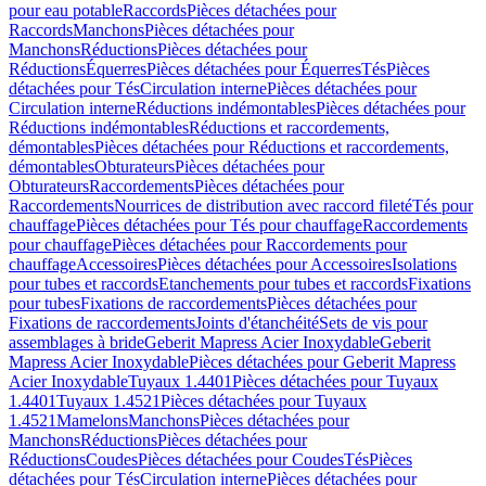
pour eau potable
Raccords
Pièces détachées pour
Raccords
Manchons
Pièces détachées pour
Manchons
Réductions
Pièces détachées pour
Réductions
Équerres
Pièces détachées pour Équerres
Tés
Pièces
détachées pour Tés
Circulation interne
Pièces détachées pour
Circulation interne
Réductions indémontables
Pièces détachées pour
Réductions indémontables
Réductions et raccordements,
démontables
Pièces détachées pour Réductions et raccordements,
démontables
Obturateurs
Pièces détachées pour
Obturateurs
Raccordements
Pièces détachées pour
Raccordements
Nourrices de distribution avec raccord fileté
Tés pour
chauffage
Pièces détachées pour Tés pour chauffage
Raccordements
pour chauffage
Pièces détachées pour Raccordements pour
chauffage
Accessoires
Pièces détachées pour Accessoires
Isolations
pour tubes et raccords
Etanchements pour tubes et raccords
Fixations
pour tubes
Fixations de raccordements
Pièces détachées pour
Fixations de raccordements
Joints d'étanchéité
Sets de vis pour
assemblages à bride
Geberit Mapress Acier Inoxydable
Geberit
Mapress Acier Inoxydable
Pièces détachées pour Geberit Mapress
Acier Inoxydable
Tuyaux 1.4401
Pièces détachées pour Tuyaux
1.4401
Tuyaux 1.4521
Pièces détachées pour Tuyaux
1.4521
Mamelons
Manchons
Pièces détachées pour
Manchons
Réductions
Pièces détachées pour
Réductions
Coudes
Pièces détachées pour Coudes
Tés
Pièces
détachées pour Tés
Circulation interne
Pièces détachées pour