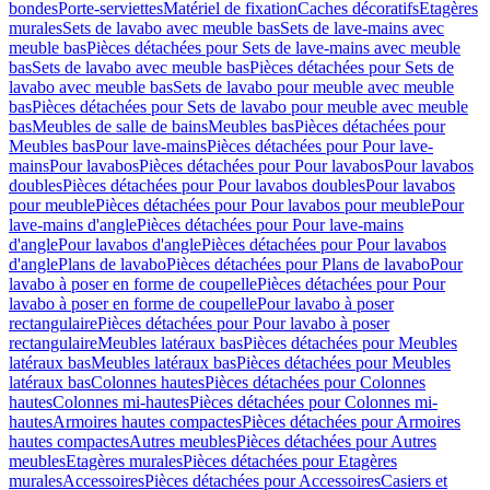
bondes
Porte-serviettes
Matériel de fixation
Caches décoratifs
Etagères
murales
Sets de lavabo avec meuble bas
Sets de lave-mains avec
meuble bas
Pièces détachées pour Sets de lave-mains avec meuble
bas
Sets de lavabo avec meuble bas
Pièces détachées pour Sets de
lavabo avec meuble bas
Sets de lavabo pour meuble avec meuble
bas
Pièces détachées pour Sets de lavabo pour meuble avec meuble
bas
Meubles de salle de bains
Meubles bas
Pièces détachées pour
Meubles bas
Pour lave-mains
Pièces détachées pour Pour lave-
mains
Pour lavabos
Pièces détachées pour Pour lavabos
Pour lavabos
doubles
Pièces détachées pour Pour lavabos doubles
Pour lavabos
pour meuble
Pièces détachées pour Pour lavabos pour meuble
Pour
lave-mains d'angle
Pièces détachées pour Pour lave-mains
d'angle
Pour lavabos d'angle
Pièces détachées pour Pour lavabos
d'angle
Plans de lavabo
Pièces détachées pour Plans de lavabo
Pour
lavabo à poser en forme de coupelle
Pièces détachées pour Pour
lavabo à poser en forme de coupelle
Pour lavabo à poser
rectangulaire
Pièces détachées pour Pour lavabo à poser
rectangulaire
Meubles latéraux bas
Pièces détachées pour Meubles
latéraux bas
Meubles latéraux bas
Pièces détachées pour Meubles
latéraux bas
Colonnes hautes
Pièces détachées pour Colonnes
hautes
Colonnes mi-hautes
Pièces détachées pour Colonnes mi-
hautes
Armoires hautes compactes
Pièces détachées pour Armoires
hautes compactes
Autres meubles
Pièces détachées pour Autres
meubles
Etagères murales
Pièces détachées pour Etagères
murales
Accessoires
Pièces détachées pour Accessoires
Casiers et