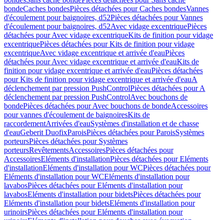
bonde
Caches bondes
Pièces détachées pour Caches bondes
Vannes
d'écoulement pour baignoires, d52
Pièces détachées pour Vannes
d'écoulement pour baignoires, d52
Avec vidage excentrique
Pièces
détachées pour Avec vidage excentrique
Kits de finition pour vidage
excentrique
Pièces détachées pour Kits de finition pour vidage
excentrique
Avec vidage excentrique et arrivée d'eau
Pièces
détachées pour Avec vidage excentrique et arrivée d'eau
Kits de
finition pour vidage excentrique et arrivée d'eau
Pièces détachées
pour Kits de finition pour vidage excentrique et arrivée d'eau
A
déclenchement par pression PushControl
Pièces détachées pour A
déclenchement par pression PushControl
Avec bouchons de
bonde
Pièces détachées pour Avec bouchons de bonde
Accessoires
pour vannes d'écoulement de baignoires
Kits de
raccordement
Arrivées d'eau
Systèmes d'installation et de chasse
d'eau
Geberit Duofix
Parois
Pièces détachées pour Parois
Systèmes
porteurs
Pièces détachées pour Systèmes
porteurs
Revêtements
Accessoires
Pièces détachées pour
Accessoires
Eléments d'installation
Pièces détachées pour Eléments
d'installation
Eléments d'installation pour WC
Pièces détachées pour
Eléments d'installation pour WC
Eléments d'installation pour
lavabos
Pièces détachées pour Eléments d'installation pour
lavabos
Eléments d'installation pour bidets
Pièces détachées pour
Eléments d'installation pour bidets
Eléments d'installation pour
urinoirs
Pièces détachées pour Eléments d'installation pour