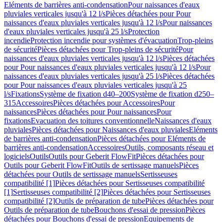
Eléments de barrières anti-condensation
Pour naissances d'eaux
pluviales verticales jusqu'à 12 l/s
Pièces détachées pour Pour
naissances d'eaux pluviales verticales jusqu'à 12 l/s
Pour naissances
d'eaux pluviales verticales jusqu'à 25 l/s
Protection
incendie
Protection incendie pour systèmes d'évacuation
Trop-pleins
de sécurité
Pièces détachées pour Trop-pleins de sécurité
Pour
naissances d'eaux pluviales verticales jusqu'à 12 l/s
Pièces détachées
pour Pour naissances d'eaux pluviales verticales jusqu'à 12 l/s
Pour
naissances d'eaux pluviales verticales jusqu'à 25 l/s
Pièces détachées
pour Pour naissances d'eaux pluviales verticales jusqu'à 25
l/s
Fixations
Système de fixation d40–200
Système de fixation d250–
315
Accessoires
Pièces détachées pour Accessoires
Pour
naissances
Pièces détachées pour Pour naissances
Pour
fixations
Evacuation des toitures conventionnelle
Naissances d'eaux
pluviales
Pièces détachées pour Naissances d'eaux pluviales
Eléments
de barrières anti-condensation
Pièces détachées pour Eléments de
barrières anti-condensation
Accessoires
Outils, composants réseau et
logiciels
Outils
Outils pour Geberit FlowFit
Pièces détachées pour
Outils pour Geberit FlowFit
Outils de sertissage manuels
Pièces
détachées pour Outils de sertissage manuels
Sertisseuses
compatibilité [1]
Pièces détachées pour Sertisseuses compatibilité
[1]
Sertisseuses compatibilité [2]
Pièces détachées pour Sertisseuses
compatibilité [2]
Outils de préparation de tube
Pièces détachées pour
Outils de préparation de tube
Bouchons d'essai de pression
Pièces
détachées pour Bouchons d'essai de pression
Equipements de