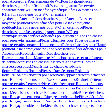
pour Accessoires
Pour eléments de WC
Pour fixations
Pièces
détachées pour Pour fixations
Réservoirs apparents
Réservoirs
apparents pour WC, en matière synthétique
Pièces détachées pour
Réservoirs apparents pour WC, en matière
synthétique
Attenant
Pièces détachées pour Attenant
Basse et
moyenne position
Pièces détachées pour Basse et moyenne
position
Réservoirs apparents pour WC, en céramique
Pièces
détachées pour Réservoirs apparents pour WC, en
céramique
Attenant
Pièces détachées pour Attenant
Tubes de chasse
pour réservoirs apparents
Pièces détachées pour Tubes de chasse
pour réservoirs apparents
Haute position
Pièces détachées pour Haute
position
Basse et moyenne position
Accessoires
Pièces détachées pour
Accessoires
Raccordements
Pièces détachées pour
Raccordements
Joints
Manchettes
Mamelons, rosaces et modérateurs
de débit
Mécanismes de chasse
Réservoirs à encastrer
Tubes de
chasse
Accessoires
Mécanismes de chasse et robinets
flotteurs
Robinets flotteurs
Pièces détachées pour Robinets
flotteurs
Robinets flotteurs pour réservoirs apparents
Pièces détachées
pour Robinets flotteurs pour réservoirs apparents
Robinets flotteurs
pour réservoirs à encastrer
Pièces détachées pour Robinets flotteurs
pour réservoirs à encastrer
Mécanismes de chasse
Pièces détachées
pour Mécanismes de chasse
Rinçage interrompable
Pièces détachées
pour Rinçage interrompable
Rinçage simple touche
Pièces détachées
pour Rinçage simple touche
Rinçage double touche
Pièces détachées
pour Rinçage double touche
Mécanismes de chasse complets
Pièces