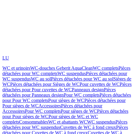
LU
WC et urinoirs
WC-douches Geberit AquaClean
WC complets
Pièces
détachées pour WC complets
WC suspendus
Pièces détachées pour
WC suspendus
WC au sol
Pièces détachées pour WC au sol
Sièges de
WC
Pièces détachées pour Sièges de WC
Pour cuvettes de WC
Pièces
détachées pour Pour cuvettes de WC
Panneaux design
Pièces
détachées pour Panneaux design
Pour WC complets
Pièces détachées
pour Pour WC complets
Pour sièges de WC
Pièces détachées pour
Pour sièges de WC
Accessoires
Pièces détachées pour
Accessoires
Pour WC complets
Pour sièges de WC
Pièces détachées
pour Pour sièges de WC
Pour sièges de WC et WC
complets
Consommables
WC et abattants WC
WC suspendus
Pièces
détachées pour WC suspendus
Cuvettes de WC à fond creux
Pièces
détachées pour Cuvettes de WC à fond creux
Cuvettes de WC à