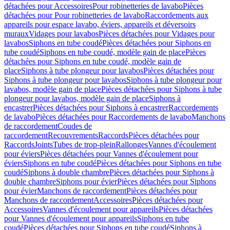
détachées pour Accessoires
Pour robinetteries de lavabo
Pièces
détachées pour Pour robinetteries de lavabo
Raccordements aux
appareils pour espace lavabo, éviers, appareils et déversoirs
muraux
Vidages pour lavabos
Pièces détachées pour Vidages pour
lavabos
Siphons en tube coudé
Pièces détachées pour Siphons en
tube coudé
Siphons en tube coudé, modèle gain de place
Pièces
détachées pour Siphons en tube coudé, modèle gain de
place
Siphons à tube plongeur pour lavabos
Pièces détachées pour
Siphons à tube plongeur pour lavabos
Siphons à tube plongeur pour
lavabos, modèle gain de place
Pièces détachées pour Siphons à tube
plongeur pour lavabos, modèle gain de place
Siphons à
encastrer
Pièces détachées pour Siphons à encastrer
Raccordements
de lavabo
Pièces détachées pour Raccordements de lavabo
Manchons
de raccordement
Coudes de
raccordement
Recouvrements
Raccords
Pièces détachées pour
Raccords
Joints
Tubes de trop-plein
Rallonges
Vannes d'écoulement
pour éviers
Pièces détachées pour Vannes d'écoulement pour
éviers
Siphons en tube coudé
Pièces détachées pour Siphons en tube
coudé
Siphons à double chambre
Pièces détachées pour Siphons à
double chambre
Siphons pour évier
Pièces détachées pour Siphons
pour évier
Manchons de raccordement
Pièces détachées pour
Manchons de raccordement
Accessoires
Pièces détachées pour
Accessoires
Vannes d'écoulement pour appareils
Pièces détachées
pour Vannes d'écoulement pour appareils
Siphons en tube
coudé
Pièces détachées pour Siphons en tube coudé
Siphons à