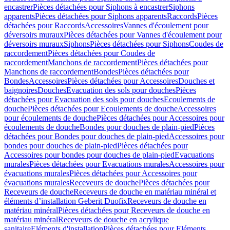
encastrer
Pièces détachées pour Siphons à encastrer
Siphons
apparents
Pièces détachées pour Siphons apparents
Raccords
Pièces
détachées pour Raccords
Accessoires
Vannes d'écoulement pour
déversoirs muraux
Pièces détachées pour Vannes d'écoulement pour
déversoirs muraux
Siphons
Pièces détachées pour Siphons
Coudes de
raccordement
Pièces détachées pour Coudes de
raccordement
Manchons de raccordement
Pièces détachées pour
Manchons de raccordement
Bondes
Pièces détachées pour
Bondes
Accessoires
Pièces détachées pour Accessoires
Douches et
baignoires
Douches
Evacuation des sols pour douches
Pièces
détachées pour Evacuation des sols pour douches
Ecoulements de
douche
Pièces détachées pour Ecoulements de douche
Accessoires
pour écoulements de douche
Pièces détachées pour Accessoires pour
écoulements de douche
Bondes pour douches de plain-pied
Pièces
détachées pour Bondes pour douches de plain-pied
Accessoires pour
bondes pour douches de plain-pied
Pièces détachées pour
Accessoires pour bondes pour douches de plain-pied
Evacuations
murales
Pièces détachées pour Evacuations murales
Accessoires pour
évacuations murales
Pièces détachées pour Accessoires pour
évacuations murales
Receveurs de douche
Pièces détachées pour
Receveurs de douche
Receveurs de douche en matériau minéral et
éléments d’installation Geberit Duofix
Receveurs de douche en
matériau minéral
Pièces détachées pour Receveurs de douche en
matériau minéral
Receveurs de douche en acrylique
sanitaire
Eléments d'installation
Pièces détachées pour Eléments