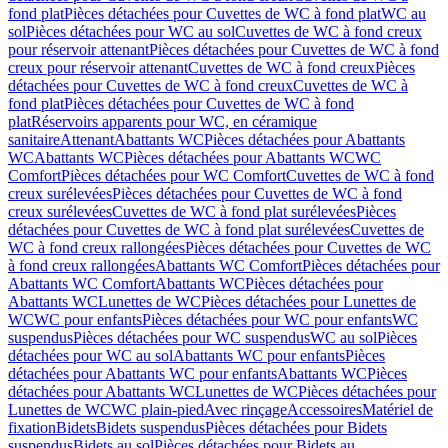
fond plat
Pièces détachées pour Cuvettes de WC à fond plat
WC au
sol
Pièces détachées pour WC au sol
Cuvettes de WC à fond creux
pour réservoir attenant
Pièces détachées pour Cuvettes de WC à fond
creux pour réservoir attenant
Cuvettes de WC à fond creux
Pièces
détachées pour Cuvettes de WC à fond creux
Cuvettes de WC à
fond plat
Pièces détachées pour Cuvettes de WC à fond
plat
Réservoirs apparents pour WC, en céramique
sanitaire
Attenant
Abattants WC
Pièces détachées pour Abattants
WC
Abattants WC
Pièces détachées pour Abattants WC
WC
Comfort
Pièces détachées pour WC Comfort
Cuvettes de WC à fond
creux surélevées
Pièces détachées pour Cuvettes de WC à fond
creux surélevées
Cuvettes de WC à fond plat surélevées
Pièces
détachées pour Cuvettes de WC à fond plat surélevées
Cuvettes de
WC à fond creux rallongées
Pièces détachées pour Cuvettes de WC
à fond creux rallongées
Abattants WC Comfort
Pièces détachées pour
Abattants WC Comfort
Abattants WC
Pièces détachées pour
Abattants WC
Lunettes de WC
Pièces détachées pour Lunettes de
WC
WC pour enfants
Pièces détachées pour WC pour enfants
WC
suspendus
Pièces détachées pour WC suspendus
WC au sol
Pièces
détachées pour WC au sol
Abattants WC pour enfants
Pièces
détachées pour Abattants WC pour enfants
Abattants WC
Pièces
détachées pour Abattants WC
Lunettes de WC
Pièces détachées pour
Lunettes de WC
WC plain-pied
Avec rinçage
Accessoires
Matériel de
fixation
Bidets
Bidets suspendus
Pièces détachées pour Bidets
suspendus
Bidets au sol
Pièces détachées pour Bidets au