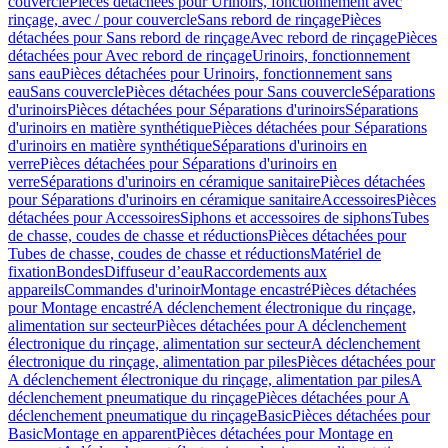
couvercle
Pièces détachées pour Urinoirs, fonctionnement avec
rinçage, avec / pour couvercle
Sans rebord de rinçage
Pièces
détachées pour Sans rebord de rinçage
Avec rebord de rinçage
Pièces
détachées pour Avec rebord de rinçage
Urinoirs, fonctionnement
sans eau
Pièces détachées pour Urinoirs, fonctionnement sans
eau
Sans couvercle
Pièces détachées pour Sans couvercle
Séparations
d'urinoirs
Pièces détachées pour Séparations d'urinoirs
Séparations
d'urinoirs en matière synthétique
Pièces détachées pour Séparations
d'urinoirs en matière synthétique
Séparations d'urinoirs en
verre
Pièces détachées pour Séparations d'urinoirs en
verre
Séparations d'urinoirs en céramique sanitaire
Pièces détachées
pour Séparations d'urinoirs en céramique sanitaire
Accessoires
Pièces
détachées pour Accessoires
Siphons et accessoires de siphons
Tubes
de chasse, coudes de chasse et réductions
Pièces détachées pour
Tubes de chasse, coudes de chasse et réductions
Matériel de
fixation
Bondes
Diffuseur d’eau
Raccordements aux
appareils
Commandes d'urinoir
Montage encastré
Pièces détachées
pour Montage encastré
A déclenchement électronique du rinçage,
alimentation sur secteur
Pièces détachées pour A déclenchement
électronique du rinçage, alimentation sur secteur
A déclenchement
électronique du rinçage, alimentation par piles
Pièces détachées pour
A déclenchement électronique du rinçage, alimentation par piles
A
déclenchement pneumatique du rinçage
Pièces détachées pour A
déclenchement pneumatique du rinçage
Basic
Pièces détachées pour
Basic
Montage en apparent
Pièces détachées pour Montage en