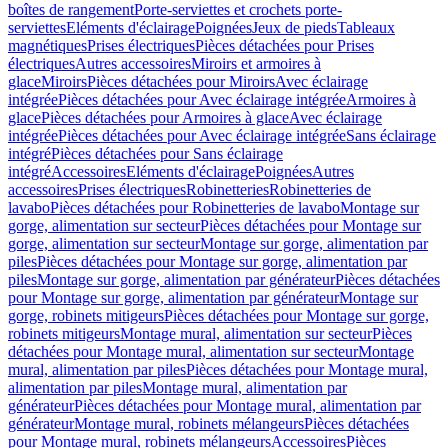
boîtes de rangement
Porte-serviettes et crochets porte-
serviettes
Eléments d'éclairage
Poignées
Jeux de pieds
Tableaux
magnétiques
Prises électriques
Pièces détachées pour Prises
électriques
Autres accessoires
Miroirs et armoires à
glace
Miroirs
Pièces détachées pour Miroirs
Avec éclairage
intégrée
Pièces détachées pour Avec éclairage intégrée
Armoires à
glace
Pièces détachées pour Armoires à glace
Avec éclairage
intégrée
Pièces détachées pour Avec éclairage intégrée
Sans éclairage
intégré
Pièces détachées pour Sans éclairage
intégré
Accessoires
Eléments d'éclairage
Poignées
Autres
accessoires
Prises électriques
Robinetteries
Robinetteries de
lavabo
Pièces détachées pour Robinetteries de lavabo
Montage sur
gorge, alimentation sur secteur
Pièces détachées pour Montage sur
gorge, alimentation sur secteur
Montage sur gorge, alimentation par
piles
Pièces détachées pour Montage sur gorge, alimentation par
piles
Montage sur gorge, alimentation par générateur
Pièces détachées
pour Montage sur gorge, alimentation par générateur
Montage sur
gorge, robinets mitigeurs
Pièces détachées pour Montage sur gorge,
robinets mitigeurs
Montage mural, alimentation sur secteur
Pièces
détachées pour Montage mural, alimentation sur secteur
Montage
mural, alimentation par piles
Pièces détachées pour Montage mural,
alimentation par piles
Montage mural, alimentation par
générateur
Pièces détachées pour Montage mural, alimentation par
générateur
Montage mural, robinets mélangeurs
Pièces détachées
pour Montage mural, robinets mélangeurs
Accessoires
Pièces