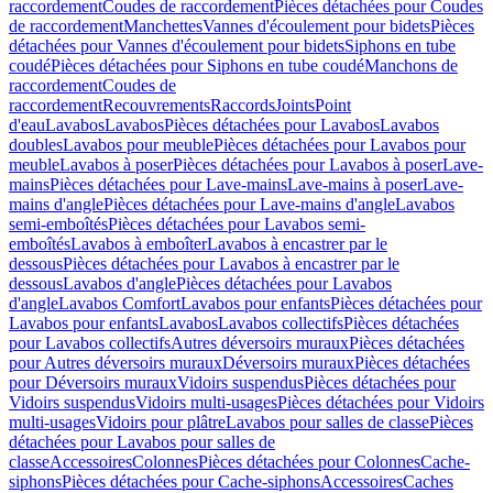
raccordement
Coudes de raccordement
Pièces détachées pour Coudes
de raccordement
Manchettes
Vannes d'écoulement pour bidets
Pièces
détachées pour Vannes d'écoulement pour bidets
Siphons en tube
coudé
Pièces détachées pour Siphons en tube coudé
Manchons de
raccordement
Coudes de
raccordement
Recouvrements
Raccords
Joints
Point
d'eau
Lavabos
Lavabos
Pièces détachées pour Lavabos
Lavabos
doubles
Lavabos pour meuble
Pièces détachées pour Lavabos pour
meuble
Lavabos à poser
Pièces détachées pour Lavabos à poser
Lave-
mains
Pièces détachées pour Lave-mains
Lave-mains à poser
Lave-
mains d'angle
Pièces détachées pour Lave-mains d'angle
Lavabos
semi-emboîtés
Pièces détachées pour Lavabos semi-
emboîtés
Lavabos à emboîter
Lavabos à encastrer par le
dessous
Pièces détachées pour Lavabos à encastrer par le
dessous
Lavabos d'angle
Pièces détachées pour Lavabos
d'angle
Lavabos Comfort
Lavabos pour enfants
Pièces détachées pour
Lavabos pour enfants
Lavabos
Lavabos collectifs
Pièces détachées
pour Lavabos collectifs
Autres déversoirs muraux
Pièces détachées
pour Autres déversoirs muraux
Déversoirs muraux
Pièces détachées
pour Déversoirs muraux
Vidoirs suspendus
Pièces détachées pour
Vidoirs suspendus
Vidoirs multi-usages
Pièces détachées pour Vidoirs
multi-usages
Vidoirs pour plâtre
Lavabos pour salles de classe
Pièces
détachées pour Lavabos pour salles de
classe
Accessoires
Colonnes
Pièces détachées pour Colonnes
Cache-
siphons
Pièces détachées pour Cache-siphons
Accessoires
Caches