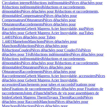
Circulation interne
Réductions indémontables
Pièces détachées pour
Réductions indémontables
Réductions et raccordements,
démontables
Pièces détachées pour Réductions et raccordements,
démontables
Compensateurs
Pièces détachées pour
Compensateurs
Obturateurs
Pièces détachées pour
Obturateurs
Raccordements
Pièces détachées pour
Raccordements
Geberit Mapress Acier Inoxydable, gaz
Pièces
détachées pour Geberit Mapress Acier Inoxydable, gaz
Tubes
1.4401
Pièces détachées pour Tubes
1.4401
Mamelons
Manchons
Pièces détachées pour
Manchons
Réductions
Pièces détachées pour
Réductions
Coudes
Pièces détachées pour Coudes
Tés
Pièces
détachées pour Tés
Réductions indémontables
Pièces détachées pour
Réductions indémontables
Réductions et raccordements,
démontables
Pièces détachées pour Réductions et raccordements,
démontables
Obturateurs
Pièces détachées pour
Obturateurs
Raccordements
Pièces détachées pour
Raccordements
Geberit Mapress Acier Inoxydable, accessoires
Pièces
détachées pour Geberit Mapress Acier Inoxydable,
accessoires
Etanchements pour tubes et raccords
Fixations pour
tubes
Fixations de raccordements
Pièces détachées pour Fixations de
raccordements
Joints d'étanchéité
Sets de vis pour assemblages de
brides
Geberit Mapress Therm
Tuyaux Therm
Raccords
Pièces
détachées pour Raccords
Manchons
Pièces détachées pour
Manchons
Réductions
Pièces détachées pour