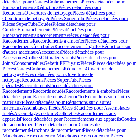
détachées pour Coudes
Embranchements
Pièces détachées pour
Embranchements
Réductions
Pièces détachées pour
Réductions
Ouvertures de nettoyage
Pièces détachées pour
Ouvertures de nettoyage
Pièces SuperTube
Pièces détachées pour
Pièces SuperTube
Coudes
Pièces détachées pour
Coudes
Embranchements
Pièces détachées pour
Embranchements
Raccordements
Pièces détachées pour
Raccordements
Raccordements à emboîter
Pièces détachées pour
Raccordements à emboîter
Raccordements à griffes
Réductions sur
d'autres matériaux
Accessoires
Pièces détachées pour
Accessoires
Colliers
Obturateurs
Joints
Pièces détachées pour
Joints
Consommables
Geberit PE
Tuyaux
Pièces
Pièces détachées pour
Pièces
Coudes
Embranchements
Réductions
Ouvertures de
nettoyage
Pièces détachées pour Ouvertures de
nettoyage
Réductions
Pièces SuperTube
Pièces
spéciales
Raccordements
Pièces détachées pour
Raccordements
Raccords soudés
Raccordements à emboîter
Pièces
détachées pour Raccordements à emboîter
Réductions sur d'autres
matériaux
Pièces détachées pour Réductions sur d'autres
matériaux
Assemblages filetés
Pièces détachées pour Assemblages
filetés
Assemblages de bride
Collerettes
Raccordements aux
appareils
Pièces détachées pour Raccordements aux appareils
Coudes
de raccordement
Pièces détachées pour Coudes de
raccordement
Manchons de raccordement
Pièces détachées pour
Manchons de raccordement
Manchons de raccordement
Pièces