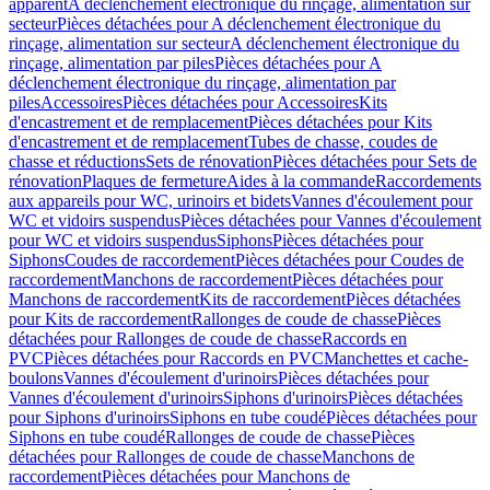
apparent
A déclenchement électronique du rinçage, alimentation sur
secteur
Pièces détachées pour A déclenchement électronique du
rinçage, alimentation sur secteur
A déclenchement électronique du
rinçage, alimentation par piles
Pièces détachées pour A
déclenchement électronique du rinçage, alimentation par
piles
Accessoires
Pièces détachées pour Accessoires
Kits
d'encastrement et de remplacement
Pièces détachées pour Kits
d'encastrement et de remplacement
Tubes de chasse, coudes de
chasse et réductions
Sets de rénovation
Pièces détachées pour Sets de
rénovation
Plaques de fermeture
Aides à la commande
Raccordements
aux appareils pour WC, urinoirs et bidets
Vannes d'écoulement pour
WC et vidoirs suspendus
Pièces détachées pour Vannes d'écoulement
pour WC et vidoirs suspendus
Siphons
Pièces détachées pour
Siphons
Coudes de raccordement
Pièces détachées pour Coudes de
raccordement
Manchons de raccordement
Pièces détachées pour
Manchons de raccordement
Kits de raccordement
Pièces détachées
pour Kits de raccordement
Rallonges de coude de chasse
Pièces
détachées pour Rallonges de coude de chasse
Raccords en
PVC
Pièces détachées pour Raccords en PVC
Manchettes et cache-
boulons
Vannes d'écoulement d'urinoirs
Pièces détachées pour
Vannes d'écoulement d'urinoirs
Siphons d'urinoirs
Pièces détachées
pour Siphons d'urinoirs
Siphons en tube coudé
Pièces détachées pour
Siphons en tube coudé
Rallonges de coude de chasse
Pièces
détachées pour Rallonges de coude de chasse
Manchons de
raccordement
Pièces détachées pour Manchons de