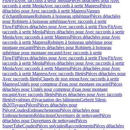
FlowFit
Avec raccords à sertir Mepla
Pièces détachées pour Avec
raccords à sertir Mepla
Avec raccords à sertir Mapress
Pièces
détachées pour Avec raccords à sertir Mapress
Vannes
d’échantillonnage
Robinets à boisseau sphérique
Pièces détachées
pour Robinets à boisseau sphérique
Avec raccords à sertir
FlowFit
Pièces détachées pour Avec raccords à sertir FlowFit
Avec
raccords à sertir Mepla
Pièces détachées pour Avec raccords à sertir
Mepla
Avec raccords à sertir Mapress
Pièces détachées pour Avec
raccords à sertir Mapress
Robinets à boisseau sphérique pour
montage encastré
Pièces détachées pour Robinets à boisseau
sphérique pour montage encastré
Avec raccords à sertir
FlowFit
Pièces détachées pour Avec raccords à sertir FlowFit
Avec
raccords à sertir Mepla
Pièces détachées pour Avec raccords à sertir
Mepla
Avec raccords à sertir Mapress
Pièces détachées pour Avec
raccords à sertir Mapress
Avec raccords filetés
Pièces détachées pour
Avec raccords filetés
Clapets de non retour
Avec raccords à sertir
Mapress
Unités pour compteur d'eau pour montage encastré
Pièces
détachées pour Unités pour compteur d'eau pour montage
encastré
Avec raccords filetés
Pièces détachées pour Avec raccords
filetés
Systèmes d'évacuation des bâtiments
Geberit Silent-
db20
Tuyaux
Pièces
Pièces détachées pour
Pièces
Coudes
Embranchements
Pièces détachées pour
Embranchements
Réductions
Ouvertures de nettoyage
Pièces
détachées pour Ouvertures de nettoyage
Pièces
SuperTube
Coudes
Pièces spéciales
Raccordements
Pièces détachées