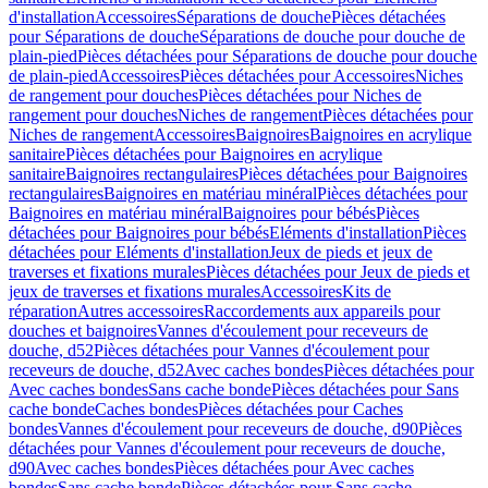
d'installation
Accessoires
Séparations de douche
Pièces détachées
pour Séparations de douche
Séparations de douche pour douche de
plain-pied
Pièces détachées pour Séparations de douche pour douche
de plain-pied
Accessoires
Pièces détachées pour Accessoires
Niches
de rangement pour douches
Pièces détachées pour Niches de
rangement pour douches
Niches de rangement
Pièces détachées pour
Niches de rangement
Accessoires
Baignoires
Baignoires en acrylique
sanitaire
Pièces détachées pour Baignoires en acrylique
sanitaire
Baignoires rectangulaires
Pièces détachées pour Baignoires
rectangulaires
Baignoires en matériau minéral
Pièces détachées pour
Baignoires en matériau minéral
Baignoires pour bébés
Pièces
détachées pour Baignoires pour bébés
Eléments d'installation
Pièces
détachées pour Eléments d'installation
Jeux de pieds et jeux de
traverses et fixations murales
Pièces détachées pour Jeux de pieds et
jeux de traverses et fixations murales
Accessoires
Kits de
réparation
Autres accessoires
Raccordements aux appareils pour
douches et baignoires
Vannes d'écoulement pour receveurs de
douche, d52
Pièces détachées pour Vannes d'écoulement pour
receveurs de douche, d52
Avec caches bondes
Pièces détachées pour
Avec caches bondes
Sans cache bonde
Pièces détachées pour Sans
cache bonde
Caches bondes
Pièces détachées pour Caches
bondes
Vannes d'écoulement pour receveurs de douche, d90
Pièces
détachées pour Vannes d'écoulement pour receveurs de douche,
d90
Avec caches bondes
Pièces détachées pour Avec caches
bondes
Sans cache bonde
Pièces détachées pour Sans cache