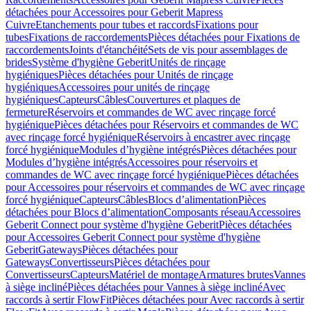
détachées pour Accessoires pour Geberit Mapress
Cuivre
Etanchements pour tubes et raccords
Fixations pour
tubes
Fixations de raccordements
Pièces détachées pour Fixations de
raccordements
Joints d'étanchéité
Sets de vis pour assemblages de
brides
Système d'hygiène Geberit
Unités de rinçage
hygiéniques
Pièces détachées pour Unités de rinçage
hygiéniques
Accessoires pour unités de rinçage
hygiéniques
Capteurs
Câbles
Couvertures et plaques de
fermeture
Réservoirs et commandes de WC avec rinçage forcé
hygiénique
Pièces détachées pour Réservoirs et commandes de WC
avec rinçage forcé hygiénique
Réservoirs à encastrer avec rinçage
forcé hygiénique
Modules d’hygiène intégrés
Pièces détachées pour
Modules d’hygiène intégrés
Accessoires pour réservoirs et
commandes de WC avec rinçage forcé hygiénique
Pièces détachées
pour Accessoires pour réservoirs et commandes de WC avec rinçage
forcé hygiénique
Capteurs
Câbles
Blocs d’alimentation
Pièces
détachées pour Blocs d’alimentation
Composants réseau
Accessoires
Geberit Connect pour système d'hygiène Geberit
Pièces détachées
pour Accessoires Geberit Connect pour système d'hygiène
Geberit
Gateways
Pièces détachées pour
Gateways
Convertisseurs
Pièces détachées pour
Convertisseurs
Capteurs
Matériel de montage
Armatures brutes
Vannes
à siège incliné
Pièces détachées pour Vannes à siège incliné
Avec
raccords à sertir FlowFit
Pièces détachées pour Avec raccords à sertir