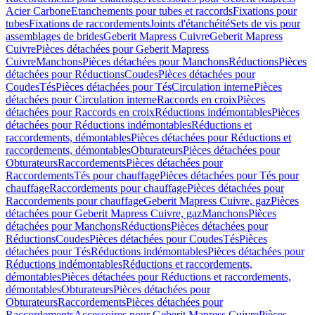
Acier Carbone
Etanchements pour tubes et raccords
Fixations pour
tubes
Fixations de raccordements
Joints d'étanchéité
Sets de vis pour
assemblages de brides
Geberit Mapress Cuivre
Geberit Mapress
Cuivre
Pièces détachées pour Geberit Mapress
Cuivre
Manchons
Pièces détachées pour Manchons
Réductions
Pièces
détachées pour Réductions
Coudes
Pièces détachées pour
Coudes
Tés
Pièces détachées pour Tés
Circulation interne
Pièces
détachées pour Circulation interne
Raccords en croix
Pièces
détachées pour Raccords en croix
Réductions indémontables
Pièces
détachées pour Réductions indémontables
Réductions et
raccordements, démontables
Pièces détachées pour Réductions et
raccordements, démontables
Obturateurs
Pièces détachées pour
Obturateurs
Raccordements
Pièces détachées pour
Raccordements
Tés pour chauffage
Pièces détachées pour Tés pour
chauffage
Raccordements pour chauffage
Pièces détachées pour
Raccordements pour chauffage
Geberit Mapress Cuivre, gaz
Pièces
détachées pour Geberit Mapress Cuivre, gaz
Manchons
Pièces
détachées pour Manchons
Réductions
Pièces détachées pour
Réductions
Coudes
Pièces détachées pour Coudes
Tés
Pièces
détachées pour Tés
Réductions indémontables
Pièces détachées pour
Réductions indémontables
Réductions et raccordements,
démontables
Pièces détachées pour Réductions et raccordements,
démontables
Obturateurs
Pièces détachées pour
Obturateurs
Raccordements
Pièces détachées pour
Raccordements
Accessoires pour Geberit Mapress Cuivre
Pièces