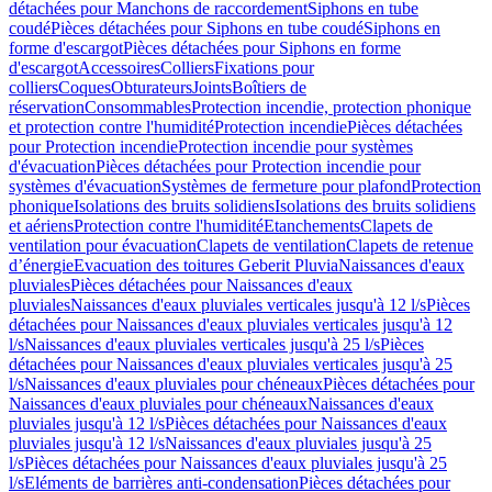
détachées pour Manchons de raccordement
Siphons en tube
coudé
Pièces détachées pour Siphons en tube coudé
Siphons en
forme d'escargot
Pièces détachées pour Siphons en forme
d'escargot
Accessoires
Colliers
Fixations pour
colliers
Coques
Obturateurs
Joints
Boîtiers de
réservation
Consommables
Protection incendie, protection phonique
et protection contre l'humidité
Protection incendie
Pièces détachées
pour Protection incendie
Protection incendie pour systèmes
d'évacuation
Pièces détachées pour Protection incendie pour
systèmes d'évacuation
Systèmes de fermeture pour plafond
Protection
phonique
Isolations des bruits solidiens
Isolations des bruits solidiens
et aériens
Protection contre l'humidité
Etanchements
Clapets de
ventilation pour évacuation
Clapets de ventilation
Clapets de retenue
d’énergie
Evacuation des toitures Geberit Pluvia
Naissances d'eaux
pluviales
Pièces détachées pour Naissances d'eaux
pluviales
Naissances d'eaux pluviales verticales jusqu'à 12 l/s
Pièces
détachées pour Naissances d'eaux pluviales verticales jusqu'à 12
l/s
Naissances d'eaux pluviales verticales jusqu'à 25 l/s
Pièces
détachées pour Naissances d'eaux pluviales verticales jusqu'à 25
l/s
Naissances d'eaux pluviales pour chéneaux
Pièces détachées pour
Naissances d'eaux pluviales pour chéneaux
Naissances d'eaux
pluviales jusqu'à 12 l/s
Pièces détachées pour Naissances d'eaux
pluviales jusqu'à 12 l/s
Naissances d'eaux pluviales jusqu'à 25
l/s
Pièces détachées pour Naissances d'eaux pluviales jusqu'à 25
l/s
Eléments de barrières anti-condensation
Pièces détachées pour