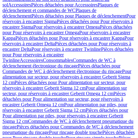
sol
Accessoires
Pièces détachées pour Accessoires
Plaques de
déclenchement et commandes de WC
Plaques de
déclenchement
Pièces détachées pour Plaques de déclenchement
Pour
réservoirs à encastrer Sigma
Pièces détachées pour Pour réservoirs à
encastrer Sigma
Pour réservoirs à encastrer Omega
Pièces détachées
pour Pour réservoirs à encastrer Omega
Pour réservoirs à encastrer
Kappa
Pièces détachées pour Pour réservoirs à encastrer Kappa
Pour
réservoirs à encastrer Delta
Pièces détachées pour Pour réservoirs à
encastrer Delta
Pour réservoirs à encastrer Twinline
Pièces détachées
pour Pour réservoirs à encastrer
Twinline
Accessoires
Consommables
Commandes de WC à
déclenchement électronique du rinçage
Pièces détachées pour
Commandes de WC à déclenchement électronique du rinçage
Pour
alimentation sur secteur, pour réservoirs à encastrer Geberit Sigma
12 cm
Pièces détachées pour Pour alimentation sur secteur, pour
réservoirs à encastrer Geberit Sigma 12 cm
Pour alimentation sur
secteur, pour réservoirs à encastrer Geberit Omega 12 cm
Pièces
détachées pour Pour alimentation sur secteur, pour réservoirs à
encastrer Geberit Omega 12 cm
Pour alimentation par piles, pour
réservoirs à encastrer Geberit Sigma 12 cm
Pièces détachées pour
Pour alimentation par piles, pour réservoirs à encastrer Geberit
Sigma 12 cm
Commandes de WC à déclenchement pneumatique du
rinçage
Pièces détachées pour Commandes de WC à déclenchement
pneumatique du rinçage
Pour rinçage double touche
Pièces détachées
pour Pour rinçage double touche
Pour rinçage simple touche
Pièces