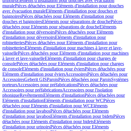
urinoirs
Eléments d'installation pour douches avec évacuation
murale
Pièces détachées pour Eléments d'installation pour douches
avec évacuation murale
Eléments d'installation pour douches et
baignoires
Pièces détachées pour Eléments d'installation pour
douches et baignoires
Eléments pour séparations de douche
Pièces
détachées pour Eléments pour séparations de douche
Eléments
d'installation pour déversoirs
Pièces détachées pour Eléments
d'installation pour déversoirs
Eléments d'installation pour
robinetteries
Pièces détachées pour Eléments d'installation pour
robinetteries
Eléments d'installation pour machines à laver et lave-
vaisselle
Pièces détachées pour Eléments d'installation pour machines
à laver et lave-vaisselle
Eléments d'installation pour charges de
console
Pièces détachées pour Eléments d'installation pour charges
de console
Eléments d'installation pour éviers
Pièces détachées pour
Eléments d'installation pour éviers
Accessoires
Pièces détachées pour
Accessoires
Geberit GIS
Parois
Pièces détachées pour Parois
Systèmes
porteurs
Accessoires pour préfabrications
Pièces détachées pour
Accessoires pour préfabrications
Accessoires pour l'isolation
phonique
Revêtements
Eléments d'installation
Pièces détachées pour
Eléments d'installation
Eléments d'installation pour WC
Pièces
détachées pour Eléments d'installation pour WC
Eléments
d'installation pour lavabos
Pièces détachées pour Eléments
d'installation pour lavabos
Eléments d'installation pour bidets
Pièces
détachées pour Eléments d'installation pour bidets
Eléments
d'installation pour urinoirs
Pièces détachées pour Eléments