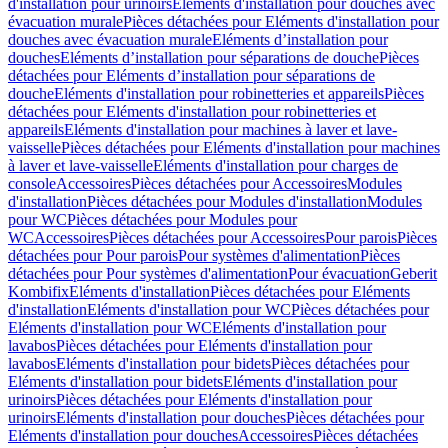
d'installation pour urinoirs
Eléments d'installation pour douches avec
évacuation murale
Pièces détachées pour Eléments d'installation pour
douches avec évacuation murale
Eléments d’installation pour
douches
Eléments d’installation pour séparations de douche
Pièces
détachées pour Eléments d’installation pour séparations de
douche
Eléments d'installation pour robinetteries et appareils
Pièces
détachées pour Eléments d'installation pour robinetteries et
appareils
Eléments d'installation pour machines à laver et lave-
vaisselle
Pièces détachées pour Eléments d'installation pour machines
à laver et lave-vaisselle
Eléments d'installation pour charges de
console
Accessoires
Pièces détachées pour Accessoires
Modules
d'installation
Pièces détachées pour Modules d'installation
Modules
pour WC
Pièces détachées pour Modules pour
WC
Accessoires
Pièces détachées pour Accessoires
Pour parois
Pièces
détachées pour Pour parois
Pour systèmes d'alimentation
Pièces
détachées pour Pour systèmes d'alimentation
Pour évacuation
Geberit
Kombifix
Eléments d'installation
Pièces détachées pour Eléments
d'installation
Eléments d'installation pour WC
Pièces détachées pour
Eléments d'installation pour WC
Eléments d'installation pour
lavabos
Pièces détachées pour Eléments d'installation pour
lavabos
Eléments d'installation pour bidets
Pièces détachées pour
Eléments d'installation pour bidets
Eléments d'installation pour
urinoirs
Pièces détachées pour Eléments d'installation pour
urinoirs
Eléments d'installation pour douches
Pièces détachées pour
Eléments d'installation pour douches
Accessoires
Pièces détachées