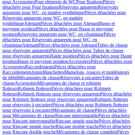
pour Accessoires
Pour eléments de WC
Pour fixations
Pièces
détachées pour Pour fixations
Réservoirs apparents
Réservoirs
apparents pour WC, en matière synthétique
Pièces détachées pour
Réservoirs apparents pour WC, en matière
synthétique
Attenant
Pièces détachées pour Attenant
Basse et
moyenne position
Pièces détachées pour Basse et moyenne
position
Réservoirs apparents pour WC, en céramique
Pièces
détachées pour Réservoirs apparents pour WC, en
céramique
Attenant
Pièces détachées pour Attenant
Tubes de chasse
pour réservoirs apparents
Pièces détachées pour Tubes de chasse
pour réservoirs apparents
Haute position
Pièces détachées pour Haute
position
Basse et moyenne position
Accessoires
Pièces détachées pour
Accessoires
Raccordements
Pièces détachées pour
Raccordements
Joints
Manchettes
Mamelons, rosaces et modérateurs
de débit
Mécanismes de chasse
Réservoirs à encastrer
Tubes de
chasse
Accessoires
Mécanismes de chasse et robinets
flotteurs
Robinets flotteurs
Pièces détachées pour Robinets
flotteurs
Robinets flotteurs pour réservoirs apparents
Pièces détachées
pour Robinets flotteurs pour réservoirs apparents
Robinets flotteurs
pour réservoirs à encastrer
Pièces détachées pour Robinets flotteurs
pour réservoirs à encastrer
Mécanismes de chasse
Pièces détachées
pour Mécanismes de chasse
Rinçage interrompable
Pièces détachées
pour Rinçage interrompable
Rinçage simple touche
Pièces détachées
pour Rinçage simple touche
Rinçage double touche
Pièces détachées
pour Rinçage double touche
Mécanismes de chasse complets
Pièces