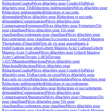
Réductions
Coudes
Pièces détachées pour Coudes
Tés
Pièces
détachées pour Tés
Réductions indémontables
Pièces détachées pour
Réductions indémontables
Réductions et raccords,
démontables
Pièces détachées pour Réductions et raccords,
démontables
Compensateurs
Pièces détachées pour
Compensateurs
Fermetures
Pièces détachées pour Fermetures
Tés
pour chauffage
Pièces détachées pour Tés pour
chauffage
Raccordements pour chauffage
Pièces détachées pour
Raccordements pour chauffage
Accessoires pour Geberit Mapress
Therm
Joints d'étanchéité
Sets de vis pour assemblages à
bride
Fixations pour tubes
Geberit Mapress Acier Carbone
Geberit
Mapress Acier Carbone
Pièces détachées pour Geberit Mapress
Acier Carbone
Tuyaux 1.0034
Tuyaux
1.0215
Mamelons
Manchons
Pièces détachées pour
Manchons
Réductions
Pièces détachées pour
Réductions
Coudes
Pièces détachées pour Coudes
Tés
Pièces
détachées pour Tés
Raccords en croix
Pièces détachées pour
Raccords en croix
Réductions indémontables
Pièces détachées pour
Réductions indémontables
Réductions et raccordements,
démontables
Pièces détachées pour Réductions et raccordements,
démontables
Compensateurs
Pièces détachées pour
Compensateurs
Obturateurs
Pièces détachées pour Obturateurs
Tés
pour chauffage
Pièces détachées pour Tés pour
chauffage
Raccordements pour chauffage
Pièces détachées pour
Raccordements pour chauffage
Accessoires pour Geberit Mapress