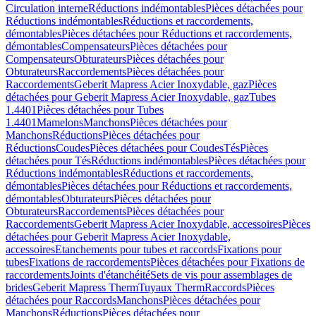
Circulation interne
Réductions indémontables
Pièces détachées pour
Réductions indémontables
Réductions et raccordements,
démontables
Pièces détachées pour Réductions et raccordements,
démontables
Compensateurs
Pièces détachées pour
Compensateurs
Obturateurs
Pièces détachées pour
Obturateurs
Raccordements
Pièces détachées pour
Raccordements
Geberit Mapress Acier Inoxydable, gaz
Pièces
détachées pour Geberit Mapress Acier Inoxydable, gaz
Tubes
1.4401
Pièces détachées pour Tubes
1.4401
Mamelons
Manchons
Pièces détachées pour
Manchons
Réductions
Pièces détachées pour
Réductions
Coudes
Pièces détachées pour Coudes
Tés
Pièces
détachées pour Tés
Réductions indémontables
Pièces détachées pour
Réductions indémontables
Réductions et raccordements,
démontables
Pièces détachées pour Réductions et raccordements,
démontables
Obturateurs
Pièces détachées pour
Obturateurs
Raccordements
Pièces détachées pour
Raccordements
Geberit Mapress Acier Inoxydable, accessoires
Pièces
détachées pour Geberit Mapress Acier Inoxydable,
accessoires
Etanchements pour tubes et raccords
Fixations pour
tubes
Fixations de raccordements
Pièces détachées pour Fixations de
raccordements
Joints d'étanchéité
Sets de vis pour assemblages de
brides
Geberit Mapress Therm
Tuyaux Therm
Raccords
Pièces
détachées pour Raccords
Manchons
Pièces détachées pour
Manchons
Réductions
Pièces détachées pour