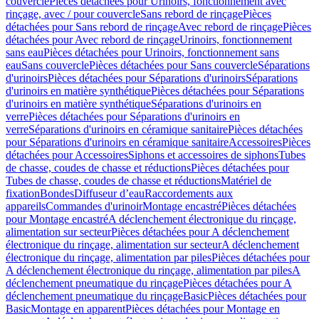
couvercle
Pièces détachées pour Urinoirs, fonctionnement avec
rinçage, avec / pour couvercle
Sans rebord de rinçage
Pièces
détachées pour Sans rebord de rinçage
Avec rebord de rinçage
Pièces
détachées pour Avec rebord de rinçage
Urinoirs, fonctionnement
sans eau
Pièces détachées pour Urinoirs, fonctionnement sans
eau
Sans couvercle
Pièces détachées pour Sans couvercle
Séparations
d'urinoirs
Pièces détachées pour Séparations d'urinoirs
Séparations
d'urinoirs en matière synthétique
Pièces détachées pour Séparations
d'urinoirs en matière synthétique
Séparations d'urinoirs en
verre
Pièces détachées pour Séparations d'urinoirs en
verre
Séparations d'urinoirs en céramique sanitaire
Pièces détachées
pour Séparations d'urinoirs en céramique sanitaire
Accessoires
Pièces
détachées pour Accessoires
Siphons et accessoires de siphons
Tubes
de chasse, coudes de chasse et réductions
Pièces détachées pour
Tubes de chasse, coudes de chasse et réductions
Matériel de
fixation
Bondes
Diffuseur d’eau
Raccordements aux
appareils
Commandes d'urinoir
Montage encastré
Pièces détachées
pour Montage encastré
A déclenchement électronique du rinçage,
alimentation sur secteur
Pièces détachées pour A déclenchement
électronique du rinçage, alimentation sur secteur
A déclenchement
électronique du rinçage, alimentation par piles
Pièces détachées pour
A déclenchement électronique du rinçage, alimentation par piles
A
déclenchement pneumatique du rinçage
Pièces détachées pour A
déclenchement pneumatique du rinçage
Basic
Pièces détachées pour
Basic
Montage en apparent
Pièces détachées pour Montage en