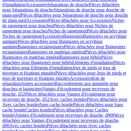
d'installation
Accessoires
Séparations de douche
Pièces détachées
pour Séparations de douche
Séparations de douche pour douche de
plain-pied
Pièces détachées pour Séparations de douche pour douche
de plain-pied
Accessoires
Pièces détachées pour Accessoires
Niches
de rangement pour douches
Pièces détachées pour Niches de
rangement pour douches
Niches de rangement
Pièces détachées pour
Niches de rangement
Accessoires
Baignoires
Baignoires en acrylique
sanitaire
Pièces détachées pour Baignoires en acrylique
sanitaire
Baignoires rectangulaires
Pièces détachées pour Baignoires
rectangulaires
Baignoires en matériau minéral
Pièces détachées pour
Baignoires en matériau minéral
Baignoires pour bébés
Pièces
détachées pour Baignoires pour bébés
Eléments d'installation
Pièces
détachées pour Eléments d'installation
Jeux de pieds et jeux de
traverses et fixations murales
Pièces détachées pour Jeux de pieds et
jeux de traverses et fixations murales
Accessoires
Kits de
réparation
Autres accessoires
Raccordements aux appareils pour
douches et baignoires
Vannes d'écoulement pour receveurs de
douche, d52
Pièces détachées pour Vannes d'écoulement pour
receveurs de douche, d52
Avec caches bondes
Pièces détachées pour
Avec caches bondes
Sans cache bonde
Pièces détachées pour Sans
cache bonde
Caches bondes
Pièces détachées pour Caches
bondes
Vannes d'écoulement pour receveurs de douche, d90
Pièces
détachées pour Vannes d'écoulement pour receveurs de douche,
d90
Avec caches bondes
Pièces détachées pour Avec caches
bondes
Sans cache bonde
Pièces détachées pour Sans cache