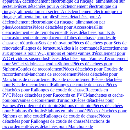
apparent
A déclenchement électronique du rinçage, alimentation sur
secteur
Pièces détachées pour A déclenchement électronique du
rinçage, alimentation sur secteur
A déclenchement électronique du
rinçage, alimentation par piles
Pièces détachées pour A
déclenchement électronique du rinçage, alimentation par
piles
Accessoires
Pièces détachées pour Accessoires
Kits
d'encastrement et de remplacement
Pièces détachées pour Kits
d'encastrement et de remplacement
Tubes de chasse, coudes de
chasse et réductions
Sets de rénovation
Pièces détachées pour Sets de
rénovation
Plaques de fermeture
Aides à la commande
Raccordements
aux appareils pour WC, urinoirs et bidets
Vannes d'écoulement pour
WC et vidoirs suspendus
Pièces détachées pour Vannes d'écoulement
pour WC et vidoirs suspendus
Siphons
Pièces détachées pour
Siphons
Coudes de raccordement
Pièces détachées pour Coudes de
raccordement
Manchons de raccordement
Pièces détachées pour
Manchons de raccordement
Kits de raccordement
Pièces détachées
pour Kits de raccordement
Rallonges de coude de chasse
Pièces
détachées pour Rallonges de coude de chasse
Raccords en
PVC
Pièces détachées pour Raccords en PVC
Manchettes et cache-
boulons
Vannes d'écoulement d'urinoirs
Pièces détachées pour
Vannes d'écoulement d'urinoirs
Siphons d'urinoirs
Pièces détachées
pour Siphons d'urinoirs
Siphons en tube coudé
Pièces détachées pour
Siphons en tube coudé
Rallonges de coude de chasse
Pièces
détachées pour Rallonges de coude de chasse
Manchons de
raccordement
Pièces détachées pour Manchons de