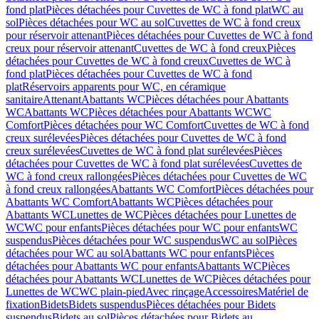
fond plat
Pièces détachées pour Cuvettes de WC à fond plat
WC au
sol
Pièces détachées pour WC au sol
Cuvettes de WC à fond creux
pour réservoir attenant
Pièces détachées pour Cuvettes de WC à fond
creux pour réservoir attenant
Cuvettes de WC à fond creux
Pièces
détachées pour Cuvettes de WC à fond creux
Cuvettes de WC à
fond plat
Pièces détachées pour Cuvettes de WC à fond
plat
Réservoirs apparents pour WC, en céramique
sanitaire
Attenant
Abattants WC
Pièces détachées pour Abattants
WC
Abattants WC
Pièces détachées pour Abattants WC
WC
Comfort
Pièces détachées pour WC Comfort
Cuvettes de WC à fond
creux surélevées
Pièces détachées pour Cuvettes de WC à fond
creux surélevées
Cuvettes de WC à fond plat surélevées
Pièces
détachées pour Cuvettes de WC à fond plat surélevées
Cuvettes de
WC à fond creux rallongées
Pièces détachées pour Cuvettes de WC
à fond creux rallongées
Abattants WC Comfort
Pièces détachées pour
Abattants WC Comfort
Abattants WC
Pièces détachées pour
Abattants WC
Lunettes de WC
Pièces détachées pour Lunettes de
WC
WC pour enfants
Pièces détachées pour WC pour enfants
WC
suspendus
Pièces détachées pour WC suspendus
WC au sol
Pièces
détachées pour WC au sol
Abattants WC pour enfants
Pièces
détachées pour Abattants WC pour enfants
Abattants WC
Pièces
détachées pour Abattants WC
Lunettes de WC
Pièces détachées pour
Lunettes de WC
WC plain-pied
Avec rinçage
Accessoires
Matériel de
fixation
Bidets
Bidets suspendus
Pièces détachées pour Bidets
suspendus
Bidets au sol
Pièces détachées pour Bidets au