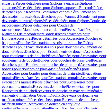
encastrer
Pièces détachées pour Siphons à encastrer
Siphons
apparents
Pièces détachées pour Siphons apparents
Raccords
Pièces
détachées pour Raccords
Accessoires
Vannes d'écoulement pour
déversoirs muraux
Pièces détachées pour Vannes d'écoulement pour
déversoirs muraux
Siphons
Pièces détachées pour Siphons
Coudes de
raccordement
Pièces détachées pour Coudes de
raccordement
Manchons de raccordement
Pièces détachées pour
Manchons de raccordement
Bondes
Pièces détachées pour
Bondes
Accessoires
Pièces détachées pour Accessoires
Douches et
baignoires
Douches
Evacuation des sols pour douches
Pièces
détachées pour Evacuation des sols pour douches
Ecoulements de
douche
Pièces détachées pour Ecoulements de douche
Accessoires
pour écoulements de douche
Pièces détachées pour Accessoires pour
écoulements de douche
Bondes pour douches de plain-pied
Pièces
détachées pour Bondes pour douches de plain-pied
Accessoires pour
bondes pour douches de plain-pied
Pièces détachées pour
Accessoires pour bondes pour douches de plain-pied
Evacuations
murales
Pièces détachées pour Evacuations murales
Accessoires pour
évacuations murales
Pièces détachées pour Accessoires pour
évacuations murales
Receveurs de douche
Pièces détachées pour
Receveurs de douche
Receveurs de douche en matériau minéral et
éléments d’installation Geberit Duofix
Receveurs de douche en
matériau minéral
Pièces détachées pour Receveurs de douche en
matériau minéral
Receveurs de douche en acrylique
sanitaire
Eléments d'installation
Pièces détachées pour Eléments