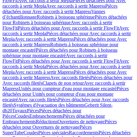
FlowFit
Avec raccords à sertir Mepla
Pièces détachées pour Avec
raccords à sertir Mepla
Avec raccords à sertir Mapress
Pièces
détachées pour Avec raccords à sertir Mapress
Vannes
d’échantillonnage
Robinets à boisseau sphérique
Pièces détachées
pour Robinets à boisseau sphérique
Avec raccords à sertir
FlowFit
Pièces détachées pour Avec raccords à sertir FlowFit
Avec
raccords à sertir Mepla
Pièces détachées pour Avec raccords à sertir
Mepla
Avec raccords à sertir Mapress
Pièces détachées pour Avec
raccords à sertir Mapress
Robinets à boisseau sphérique pour
montage encastré
Pièces détachées pour Robinets à boisseau
sphérique pour montage encastré
Avec raccords à sertir
FlowFit
Pièces détachées pour Avec raccords à sertir FlowFit
Avec
raccords à sertir Mepla
Pièces détachées pour Avec raccords à sertir
Mepla
Avec raccords à sertir Mapress
Pièces détachées pour Avec
raccords à sertir Mapress
Avec raccords filetés
Pièces détachées pour
Avec raccords filetés
Clapets de non retour
Avec raccords à sertir
Mapress
Unités pour compteur d'eau pour montage encastré
Pièces
détachées pour Unités pour compteur d'eau pour montage
encastré
Avec raccords filetés
Pièces détachées pour Avec raccords
filetés
Systèmes d'évacuation des bâtiments
Geberit Silent-
db20
Tuyaux
Pièces
Pièces détachées pour
Pièces
Coudes
Embranchements
Pièces détachées pour
Embranchements
Réductions
Ouvertures de nettoyage
Pièces
détachées pour Ouvertures de nettoyage
Pièces
SuperTube
Coudes
Pièces spéciales
Raccordements
Pièces détachées