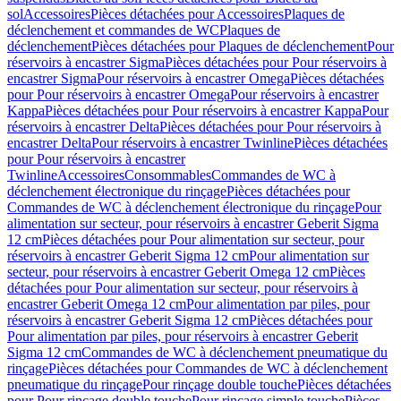
sol
Accessoires
Pièces détachées pour Accessoires
Plaques de
déclenchement et commandes de WC
Plaques de
déclenchement
Pièces détachées pour Plaques de déclenchement
Pour
réservoirs à encastrer Sigma
Pièces détachées pour Pour réservoirs à
encastrer Sigma
Pour réservoirs à encastrer Omega
Pièces détachées
pour Pour réservoirs à encastrer Omega
Pour réservoirs à encastrer
Kappa
Pièces détachées pour Pour réservoirs à encastrer Kappa
Pour
réservoirs à encastrer Delta
Pièces détachées pour Pour réservoirs à
encastrer Delta
Pour réservoirs à encastrer Twinline
Pièces détachées
pour Pour réservoirs à encastrer
Twinline
Accessoires
Consommables
Commandes de WC à
déclenchement électronique du rinçage
Pièces détachées pour
Commandes de WC à déclenchement électronique du rinçage
Pour
alimentation sur secteur, pour réservoirs à encastrer Geberit Sigma
12 cm
Pièces détachées pour Pour alimentation sur secteur, pour
réservoirs à encastrer Geberit Sigma 12 cm
Pour alimentation sur
secteur, pour réservoirs à encastrer Geberit Omega 12 cm
Pièces
détachées pour Pour alimentation sur secteur, pour réservoirs à
encastrer Geberit Omega 12 cm
Pour alimentation par piles, pour
réservoirs à encastrer Geberit Sigma 12 cm
Pièces détachées pour
Pour alimentation par piles, pour réservoirs à encastrer Geberit
Sigma 12 cm
Commandes de WC à déclenchement pneumatique du
rinçage
Pièces détachées pour Commandes de WC à déclenchement
pneumatique du rinçage
Pour rinçage double touche
Pièces détachées
pour Pour rinçage double touche
Pour rinçage simple touche
Pièces