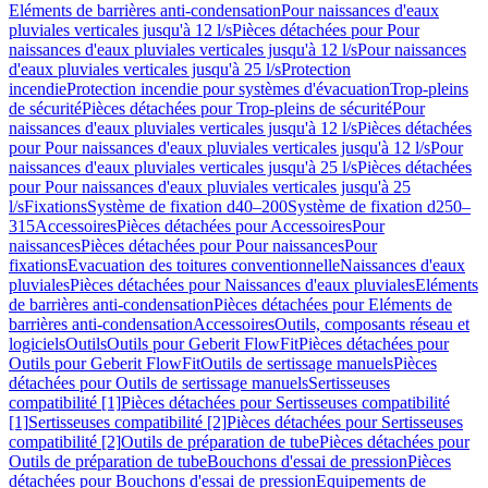
Eléments de barrières anti-condensation
Pour naissances d'eaux
pluviales verticales jusqu'à 12 l/s
Pièces détachées pour Pour
naissances d'eaux pluviales verticales jusqu'à 12 l/s
Pour naissances
d'eaux pluviales verticales jusqu'à 25 l/s
Protection
incendie
Protection incendie pour systèmes d'évacuation
Trop-pleins
de sécurité
Pièces détachées pour Trop-pleins de sécurité
Pour
naissances d'eaux pluviales verticales jusqu'à 12 l/s
Pièces détachées
pour Pour naissances d'eaux pluviales verticales jusqu'à 12 l/s
Pour
naissances d'eaux pluviales verticales jusqu'à 25 l/s
Pièces détachées
pour Pour naissances d'eaux pluviales verticales jusqu'à 25
l/s
Fixations
Système de fixation d40–200
Système de fixation d250–
315
Accessoires
Pièces détachées pour Accessoires
Pour
naissances
Pièces détachées pour Pour naissances
Pour
fixations
Evacuation des toitures conventionnelle
Naissances d'eaux
pluviales
Pièces détachées pour Naissances d'eaux pluviales
Eléments
de barrières anti-condensation
Pièces détachées pour Eléments de
barrières anti-condensation
Accessoires
Outils, composants réseau et
logiciels
Outils
Outils pour Geberit FlowFit
Pièces détachées pour
Outils pour Geberit FlowFit
Outils de sertissage manuels
Pièces
détachées pour Outils de sertissage manuels
Sertisseuses
compatibilité [1]
Pièces détachées pour Sertisseuses compatibilité
[1]
Sertisseuses compatibilité [2]
Pièces détachées pour Sertisseuses
compatibilité [2]
Outils de préparation de tube
Pièces détachées pour
Outils de préparation de tube
Bouchons d'essai de pression
Pièces
détachées pour Bouchons d'essai de pression
Equipements de