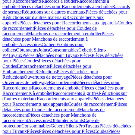
pour Raccordements
Raccords à souder
Raccordements à
emboîter
Pièces détachées pour Raccordements à emboîter
Raccords
de serrage
Réductions sur d'autres matériaux
Pièces détachées pour
Réductions sur d'autres matériaux
Raccordements aux
appareils
Pièces détachées pour Raccordements aux appareils
Coudes
de raccordement
Pièces détachées pour Coudes de
raccordement
Manchons de raccordement à emboîter
Pièces
détachées pour Manchons de raccordement à
emboîter
Accessoires
Colliers
Fixations pour
colliers
Obturateurs
Joints
Consommables
Geberit Silent-
PP
Tuyaux
Pièces détachées pour Tuyaux
Pièces
Pièces détachées
pour Pièces
Coudes
Pièces détachées pour
Coudes
Embranchements
Pièces détachées pour
Embranchements
Réductions
Pièces détachées pour
Réductions
Ouvertures de nettoyage
Pièces détachées pour
Ouvertures de nettoyage
Raccordements
Pièces détachées pour
Raccordements
Raccordements à emboîter
Pièces détachées pour
Raccordements à emboîter
Raccordements à griffes
Réductions sur
d'autres matériaux
Raccordements aux appareils
Pièces détachées
pour Raccordements aux appareils
Coudes de raccordement
Pièces
détachées pour Coudes de raccordement
Manchons de
raccordement
Pièces détachées pour Manchons de
raccordement
Accessoires
Obturateurs
Joints
Cape de
protection
Consommables
Geberit Silent-Pro
Tuyaux
Pièces détachées
pour Tuyaux
Pièces
Pièces détachées pour Pièces
Coudes
Pièces