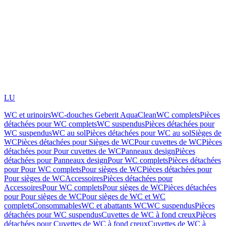
LU
WC et urinoirs
WC-douches Geberit AquaClean
WC complets
Pièces
détachées pour WC complets
WC suspendus
Pièces détachées pour
WC suspendus
WC au sol
Pièces détachées pour WC au sol
Sièges de
WC
Pièces détachées pour Sièges de WC
Pour cuvettes de WC
Pièces
détachées pour Pour cuvettes de WC
Panneaux design
Pièces
détachées pour Panneaux design
Pour WC complets
Pièces détachées
pour Pour WC complets
Pour sièges de WC
Pièces détachées pour
Pour sièges de WC
Accessoires
Pièces détachées pour
Accessoires
Pour WC complets
Pour sièges de WC
Pièces détachées
pour Pour sièges de WC
Pour sièges de WC et WC
complets
Consommables
WC et abattants WC
WC suspendus
Pièces
détachées pour WC suspendus
Cuvettes de WC à fond creux
Pièces
détachées pour Cuvettes de WC à fond creux
Cuvettes de WC à