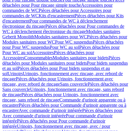
détachées pour Pour rinçage simple touche
Accessoires pour
commandes de WC
Pièces détachées pour Accessoires pour
commandes de WC
Kits d'encastrement
Pièces détachées pour Kits
d'encastrement
Pour commandes de WC à déclenchement
électronique du rinçage
Pièces détachées pour Pour commandes de
WC à déclenchement électronique du rinçage
Modules sanitaires
Geberit Monolith
Modules sanitaires pour WC
Pièces détachées pour
Modules sanitaires pour WC
Pour WC suspendus
Pièces détachées
pour Pour WC suspendus
Pour WC au sol
Pièces détachées pour
Pour WC au sol
Accessoires
Pièces détachées pour
Accessoires
Consommables
Modules sanitaires pour bidets
Pièces
détachées pour Modules sanitaires pour bidets
Pour bidets suspendus
et au sol
Pièces détachées pour Pour bidets suspendus et au
sol
Urinoirs
Urinoirs, fonctionnement avec rinçage, avec rebord de
rinçage
Pièces détachées pour Urinoirs, fonctionnement avec
rinçage, avec rebord de rinçage
Sans couvercle
Pièces détachées pour
Sans couvercle
Urinoirs, fonctionnement avec rinçage, sans rebord
de rinçage
Pièces détachées pour Urinoirs, fonctionnement avec
rinçage, sans rebord de rinçage
Commande d'urinoir apparente ou à
encastrer
Pièces détachées pour Commande d'urinoir apparente ou à
encastrer
Avec commande d'urinoir intégrée
Pièces détachées pour
Avec commande d'urinoir intégrée
Pour commande d'urinoir
intégrée
Pièces détachées pour Pour commande d'urinoir
intégrée
Urinoirs, fonctionnement avec rinçage, avec / pour