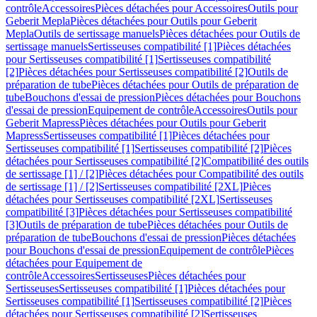
contrôle
Accessoires
Pièces détachées pour Accessoires
Outils pour
Geberit Mepla
Pièces détachées pour Outils pour Geberit
Mepla
Outils de sertissage manuels
Pièces détachées pour Outils de
sertissage manuels
Sertisseuses compatibilité [1]
Pièces détachées
pour Sertisseuses compatibilité [1]
Sertisseuses compatibilité
[2]
Pièces détachées pour Sertisseuses compatibilité [2]
Outils de
préparation de tube
Pièces détachées pour Outils de préparation de
tube
Bouchons d'essai de pression
Pièces détachées pour Bouchons
d'essai de pression
Equipement de contrôle
Accessoires
Outils pour
Geberit Mapress
Pièces détachées pour Outils pour Geberit
Mapress
Sertisseuses compatibilité [1]
Pièces détachées pour
Sertisseuses compatibilité [1]
Sertisseuses compatibilité [2]
Pièces
détachées pour Sertisseuses compatibilité [2]
Compatibilité des outils
de sertissage [1] / [2]
Pièces détachées pour Compatibilité des outils
de sertissage [1] / [2]
Sertisseuses compatibilité [2XL]
Pièces
détachées pour Sertisseuses compatibilité [2XL]
Sertisseuses
compatibilité [3]
Pièces détachées pour Sertisseuses compatibilité
[3]
Outils de préparation de tube
Pièces détachées pour Outils de
préparation de tube
Bouchons d'essai de pression
Pièces détachées
pour Bouchons d'essai de pression
Equipement de contrôle
Pièces
détachées pour Equipement de
contrôle
Accessoires
Sertisseuses
Pièces détachées pour
Sertisseuses
Sertisseuses compatibilité [1]
Pièces détachées pour
Sertisseuses compatibilité [1]
Sertisseuses compatibilité [2]
Pièces
détachées pour Sertisseuses compatibilité [2]
Sertisseuses