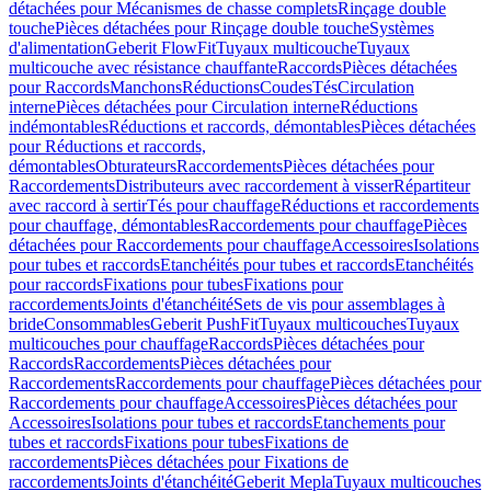
détachées pour Mécanismes de chasse complets
Rinçage double
touche
Pièces détachées pour Rinçage double touche
Systèmes
d'alimentation
Geberit FlowFit
Tuyaux multicouche
Tuyaux
multicouche avec résistance chauffante
Raccords
Pièces détachées
pour Raccords
Manchons
Réductions
Coudes
Tés
Circulation
interne
Pièces détachées pour Circulation interne
Réductions
indémontables
Réductions et raccords, démontables
Pièces détachées
pour Réductions et raccords,
démontables
Obturateurs
Raccordements
Pièces détachées pour
Raccordements
Distributeurs avec raccordement à visser
Répartiteur
avec raccord à sertir
Tés pour chauffage
Réductions et raccordements
pour chauffage, démontables
Raccordements pour chauffage
Pièces
détachées pour Raccordements pour chauffage
Accessoires
Isolations
pour tubes et raccords
Etanchéités pour tubes et raccords
Etanchéités
pour raccords
Fixations pour tubes
Fixations pour
raccordements
Joints d'étanchéité
Sets de vis pour assemblages à
bride
Consommables
Geberit PushFit
Tuyaux multicouches
Tuyaux
multicouches pour chauffage
Raccords
Pièces détachées pour
Raccords
Raccordements
Pièces détachées pour
Raccordements
Raccordements pour chauffage
Pièces détachées pour
Raccordements pour chauffage
Accessoires
Pièces détachées pour
Accessoires
Isolations pour tubes et raccords
Etanchements pour
tubes et raccords
Fixations pour tubes
Fixations de
raccordements
Pièces détachées pour Fixations de
raccordements
Joints d'étanchéité
Geberit Mepla
Tuyaux multicouches