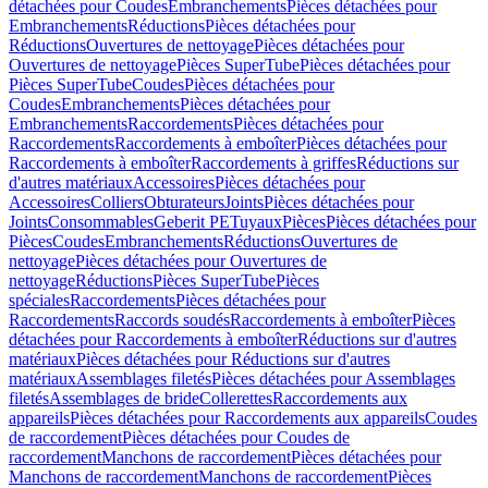
détachées pour Coudes
Embranchements
Pièces détachées pour
Embranchements
Réductions
Pièces détachées pour
Réductions
Ouvertures de nettoyage
Pièces détachées pour
Ouvertures de nettoyage
Pièces SuperTube
Pièces détachées pour
Pièces SuperTube
Coudes
Pièces détachées pour
Coudes
Embranchements
Pièces détachées pour
Embranchements
Raccordements
Pièces détachées pour
Raccordements
Raccordements à emboîter
Pièces détachées pour
Raccordements à emboîter
Raccordements à griffes
Réductions sur
d'autres matériaux
Accessoires
Pièces détachées pour
Accessoires
Colliers
Obturateurs
Joints
Pièces détachées pour
Joints
Consommables
Geberit PE
Tuyaux
Pièces
Pièces détachées pour
Pièces
Coudes
Embranchements
Réductions
Ouvertures de
nettoyage
Pièces détachées pour Ouvertures de
nettoyage
Réductions
Pièces SuperTube
Pièces
spéciales
Raccordements
Pièces détachées pour
Raccordements
Raccords soudés
Raccordements à emboîter
Pièces
détachées pour Raccordements à emboîter
Réductions sur d'autres
matériaux
Pièces détachées pour Réductions sur d'autres
matériaux
Assemblages filetés
Pièces détachées pour Assemblages
filetés
Assemblages de bride
Collerettes
Raccordements aux
appareils
Pièces détachées pour Raccordements aux appareils
Coudes
de raccordement
Pièces détachées pour Coudes de
raccordement
Manchons de raccordement
Pièces détachées pour
Manchons de raccordement
Manchons de raccordement
Pièces