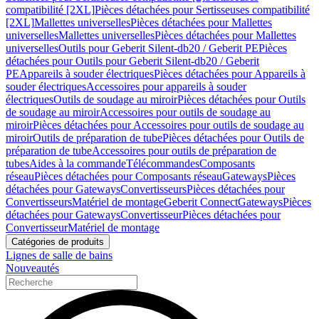
compatibilité [2XL]
Pièces détachées pour Sertisseuses compatibilité
[2XL]
Mallettes universelles
Pièces détachées pour Mallettes
universelles
Mallettes universelles
Pièces détachées pour Mallettes
universelles
Outils pour Geberit Silent-db20 / Geberit PE
Pièces
détachées pour Outils pour Geberit Silent-db20 / Geberit
PE
Appareils à souder électriques
Pièces détachées pour Appareils à
souder électriques
Accessoires pour appareils à souder
électriques
Outils de soudage au miroir
Pièces détachées pour Outils
de soudage au miroir
Accessoires pour outils de soudage au
miroir
Pièces détachées pour Accessoires pour outils de soudage au
miroir
Outils de préparation de tube
Pièces détachées pour Outils de
préparation de tube
Accessoires pour outils de préparation de
tubes
Aides à la commande
Télécommandes
Composants
réseau
Pièces détachées pour Composants réseau
Gateways
Pièces
détachées pour Gateways
Convertisseurs
Pièces détachées pour
Convertisseurs
Matériel de montage
Geberit Connect
Gateways
Pièces
détachées pour Gateways
Convertisseur
Pièces détachées pour
Convertisseur
Matériel de montage
Catégories de produits
Lignes de salle de bains
Nouveautés