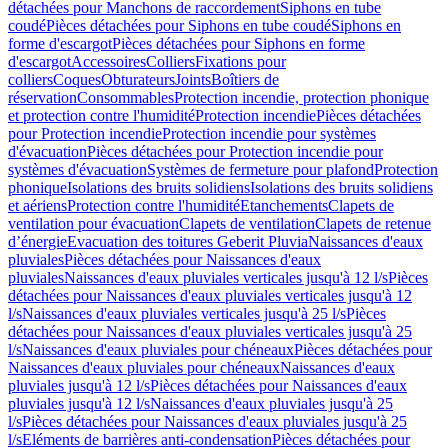
détachées pour Manchons de raccordement
Siphons en tube
coudé
Pièces détachées pour Siphons en tube coudé
Siphons en
forme d'escargot
Pièces détachées pour Siphons en forme
d'escargot
Accessoires
Colliers
Fixations pour
colliers
Coques
Obturateurs
Joints
Boîtiers de
réservation
Consommables
Protection incendie, protection phonique
et protection contre l'humidité
Protection incendie
Pièces détachées
pour Protection incendie
Protection incendie pour systèmes
d'évacuation
Pièces détachées pour Protection incendie pour
systèmes d'évacuation
Systèmes de fermeture pour plafond
Protection
phonique
Isolations des bruits solidiens
Isolations des bruits solidiens
et aériens
Protection contre l'humidité
Etanchements
Clapets de
ventilation pour évacuation
Clapets de ventilation
Clapets de retenue
d’énergie
Evacuation des toitures Geberit Pluvia
Naissances d'eaux
pluviales
Pièces détachées pour Naissances d'eaux
pluviales
Naissances d'eaux pluviales verticales jusqu'à 12 l/s
Pièces
détachées pour Naissances d'eaux pluviales verticales jusqu'à 12
l/s
Naissances d'eaux pluviales verticales jusqu'à 25 l/s
Pièces
détachées pour Naissances d'eaux pluviales verticales jusqu'à 25
l/s
Naissances d'eaux pluviales pour chéneaux
Pièces détachées pour
Naissances d'eaux pluviales pour chéneaux
Naissances d'eaux
pluviales jusqu'à 12 l/s
Pièces détachées pour Naissances d'eaux
pluviales jusqu'à 12 l/s
Naissances d'eaux pluviales jusqu'à 25
l/s
Pièces détachées pour Naissances d'eaux pluviales jusqu'à 25
l/s
Eléments de barrières anti-condensation
Pièces détachées pour