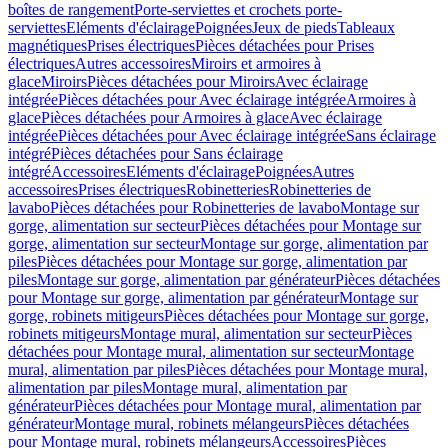
boîtes de rangement
Porte-serviettes et crochets porte-
serviettes
Eléments d'éclairage
Poignées
Jeux de pieds
Tableaux
magnétiques
Prises électriques
Pièces détachées pour Prises
électriques
Autres accessoires
Miroirs et armoires à
glace
Miroirs
Pièces détachées pour Miroirs
Avec éclairage
intégrée
Pièces détachées pour Avec éclairage intégrée
Armoires à
glace
Pièces détachées pour Armoires à glace
Avec éclairage
intégrée
Pièces détachées pour Avec éclairage intégrée
Sans éclairage
intégré
Pièces détachées pour Sans éclairage
intégré
Accessoires
Eléments d'éclairage
Poignées
Autres
accessoires
Prises électriques
Robinetteries
Robinetteries de
lavabo
Pièces détachées pour Robinetteries de lavabo
Montage sur
gorge, alimentation sur secteur
Pièces détachées pour Montage sur
gorge, alimentation sur secteur
Montage sur gorge, alimentation par
piles
Pièces détachées pour Montage sur gorge, alimentation par
piles
Montage sur gorge, alimentation par générateur
Pièces détachées
pour Montage sur gorge, alimentation par générateur
Montage sur
gorge, robinets mitigeurs
Pièces détachées pour Montage sur gorge,
robinets mitigeurs
Montage mural, alimentation sur secteur
Pièces
détachées pour Montage mural, alimentation sur secteur
Montage
mural, alimentation par piles
Pièces détachées pour Montage mural,
alimentation par piles
Montage mural, alimentation par
générateur
Pièces détachées pour Montage mural, alimentation par
générateur
Montage mural, robinets mélangeurs
Pièces détachées
pour Montage mural, robinets mélangeurs
Accessoires
Pièces