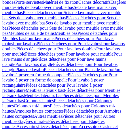
bondes
Porte-serviettes
Matériel de fixation
Caches décoratifs
Etagères
murales
Sets de lavabo avec meuble bas
Sets de lave-mains avec
meuble bas
Pièces détachées pour Sets de lave-mains avec meuble
bas
Sets de lavabo avec meuble bas
Pièces détachées pour Sets de
lavabo avec meuble bas
Sets de lavabo pour meuble avec meuble
bas
Pièces détachées pour Sets de lavabo pour meuble avec meuble
bas
Meubles de salle de bains
Meubles bas
Pièces détachées pour
Meubles bas
Pour lave-mains
Pièces détachées pour Pour lave-
mains
Pour lavabos
Pièces détachées pour Pour lavabos
Pour lavabos
doubles
Pièces détachées pour Pour lavabos doubles
Pour lavabos
pour meuble
Pièces détachées pour Pour lavabos pour meuble
Pour
lave-mains d'angle
Pièces détachées pour Pour lave-mains
d'angle
Pour lavabos d'angle
Pièces détachées pour Pour lavabos
d'angle
Plans de lavabo
Pièces détachées pour Plans de lavabo
Pour
lavabo à poser en forme de coupelle
Pièces détachées pour Pour
lavabo à poser en forme de coupelle
Pour lavabo à poser
rectangulaire
Pièces détachées pour Pour lavabo à poser
rectangulaire
Meubles latéraux bas
Pièces détachées pour Meubles
latéraux bas
Meubles latéraux bas
Pièces détachées pour Meubles
latéraux bas
Colonnes hautes
Pièces détachées pour Colonnes
hautes
Colonnes mi-hautes
Pièces détachées pour Colonnes mi-
hautes
Armoires hautes compactes
Pièces détachées pour Armoires
hautes compactes
Autres meubles
Pièces détachées pour Autres
meubles
Etagères murales
Pièces détachées pour Etagères
murales
Accessoires
Pièces détachées pour Accessoires
Casiers et