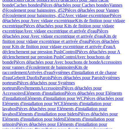
bonde
Caches bondes
Pièces détachées pour Caches bondes
Vannes
d'écoulement pour baignoires, d52
Pièces détachées pour Vannes
d'écoulement pour baignoires, d52
Avec vidage excentrique
Pièces
détachées pour Avec vidage excentrique
Kits de finition pour vidage
excentrique
Pièces détachées pour Kits de finition pour vidage
excentrique
Avec vidage excentrique et arrivée d'eau
Pièces
détachées pour Avec vidage excentrique et arrivée d'eau
Kits de
finition pour vidage excentrique et arrivée d'eau
Pièces détachées
pour Kits de finition pour vidage excentrique et arrivée d'eau
A
déclenchement par pression PushControl
Pièces détachées pour A
déclenchement par pression PushControl
Avec bouchons de
bonde
Pièces détachées pour Avec bouchons de bonde
Accessoires
pour vannes d'écoulement de baignoires
Kits de
raccordement
Arrivées d'eau
Systèmes d'installation et de chasse
d'eau
Geberit Duofix
Parois
Pièces détachées pour Parois
Systèmes
porteurs
Pièces détachées pour Systèmes
porteurs
Revêtements
Accessoires
Pièces détachées pour
Accessoires
Eléments d'installation
Pièces détachées pour Eléments
d'installation
Eléments d'installation pour WC
Pièces détachées pour
Eléments d'installation pour WC
Eléments d'installation pour
lavabos
Pièces détachées pour Eléments d'installation pour
lavabos
Eléments d'installation pour bidets
Pièces détachées pour
Eléments d'installation pour bidets
Eléments d'installation pour
urinoirs
Pièces détachées pour Eléments d'installation pour