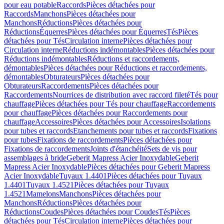
pour eau potable
Raccords
Pièces détachées pour
Raccords
Manchons
Pièces détachées pour
Manchons
Réductions
Pièces détachées pour
Réductions
Équerres
Pièces détachées pour Équerres
Tés
Pièces
détachées pour Tés
Circulation interne
Pièces détachées pour
Circulation interne
Réductions indémontables
Pièces détachées pour
Réductions indémontables
Réductions et raccordements,
démontables
Pièces détachées pour Réductions et raccordements,
démontables
Obturateurs
Pièces détachées pour
Obturateurs
Raccordements
Pièces détachées pour
Raccordements
Nourrices de distribution avec raccord fileté
Tés pour
chauffage
Pièces détachées pour Tés pour chauffage
Raccordements
pour chauffage
Pièces détachées pour Raccordements pour
chauffage
Accessoires
Pièces détachées pour Accessoires
Isolations
pour tubes et raccords
Etanchements pour tubes et raccords
Fixations
pour tubes
Fixations de raccordements
Pièces détachées pour
Fixations de raccordements
Joints d'étanchéité
Sets de vis pour
assemblages à bride
Geberit Mapress Acier Inoxydable
Geberit
Mapress Acier Inoxydable
Pièces détachées pour Geberit Mapress
Acier Inoxydable
Tuyaux 1.4401
Pièces détachées pour Tuyaux
1.4401
Tuyaux 1.4521
Pièces détachées pour Tuyaux
1.4521
Mamelons
Manchons
Pièces détachées pour
Manchons
Réductions
Pièces détachées pour
Réductions
Coudes
Pièces détachées pour Coudes
Tés
Pièces
détachées pour Tés
Circulation interne
Pièces détachées pour