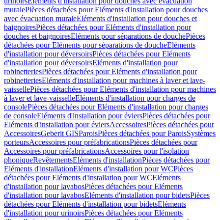
urinoirs
Eléments d'installation pour douches avec évacuation
murale
Pièces détachées pour Eléments d'installation pour douches
avec évacuation murale
Eléments d'installation pour douches et
baignoires
Pièces détachées pour Eléments d'installation pour
douches et baignoires
Eléments pour séparations de douche
Pièces
détachées pour Eléments pour séparations de douche
Eléments
d'installation pour déversoirs
Pièces détachées pour Eléments
d'installation pour déversoirs
Eléments d'installation pour
robinetteries
Pièces détachées pour Eléments d'installation pour
robinetteries
Eléments d'installation pour machines à laver et lave-
vaisselle
Pièces détachées pour Eléments d'installation pour machines
à laver et lave-vaisselle
Eléments d'installation pour charges de
console
Pièces détachées pour Eléments d'installation pour charges
de console
Eléments d'installation pour éviers
Pièces détachées pour
Eléments d'installation pour éviers
Accessoires
Pièces détachées pour
Accessoires
Geberit GIS
Parois
Pièces détachées pour Parois
Systèmes
porteurs
Accessoires pour préfabrications
Pièces détachées pour
Accessoires pour préfabrications
Accessoires pour l'isolation
phonique
Revêtements
Eléments d'installation
Pièces détachées pour
Eléments d'installation
Eléments d'installation pour WC
Pièces
détachées pour Eléments d'installation pour WC
Eléments
d'installation pour lavabos
Pièces détachées pour Eléments
d'installation pour lavabos
Eléments d'installation pour bidets
Pièces
détachées pour Eléments d'installation pour bidets
Eléments
d'installation pour urinoirs
Pièces détachées pour Eléments