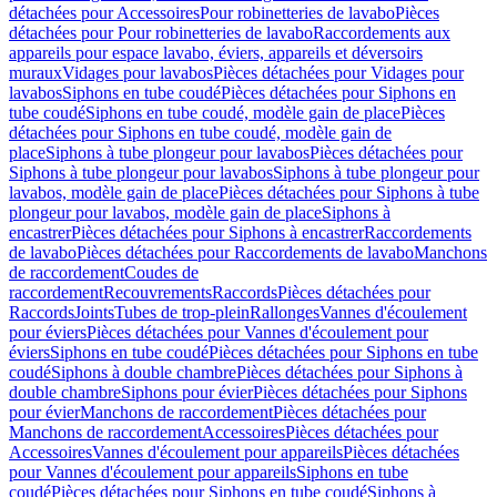
détachées pour Accessoires
Pour robinetteries de lavabo
Pièces
détachées pour Pour robinetteries de lavabo
Raccordements aux
appareils pour espace lavabo, éviers, appareils et déversoirs
muraux
Vidages pour lavabos
Pièces détachées pour Vidages pour
lavabos
Siphons en tube coudé
Pièces détachées pour Siphons en
tube coudé
Siphons en tube coudé, modèle gain de place
Pièces
détachées pour Siphons en tube coudé, modèle gain de
place
Siphons à tube plongeur pour lavabos
Pièces détachées pour
Siphons à tube plongeur pour lavabos
Siphons à tube plongeur pour
lavabos, modèle gain de place
Pièces détachées pour Siphons à tube
plongeur pour lavabos, modèle gain de place
Siphons à
encastrer
Pièces détachées pour Siphons à encastrer
Raccordements
de lavabo
Pièces détachées pour Raccordements de lavabo
Manchons
de raccordement
Coudes de
raccordement
Recouvrements
Raccords
Pièces détachées pour
Raccords
Joints
Tubes de trop-plein
Rallonges
Vannes d'écoulement
pour éviers
Pièces détachées pour Vannes d'écoulement pour
éviers
Siphons en tube coudé
Pièces détachées pour Siphons en tube
coudé
Siphons à double chambre
Pièces détachées pour Siphons à
double chambre
Siphons pour évier
Pièces détachées pour Siphons
pour évier
Manchons de raccordement
Pièces détachées pour
Manchons de raccordement
Accessoires
Pièces détachées pour
Accessoires
Vannes d'écoulement pour appareils
Pièces détachées
pour Vannes d'écoulement pour appareils
Siphons en tube
coudé
Pièces détachées pour Siphons en tube coudé
Siphons à