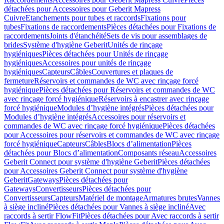
détachées pour Accessoires pour Geberit Mapress
Cuivre
Etanchements pour tubes et raccords
Fixations pour
tubes
Fixations de raccordements
Pièces détachées pour Fixations de
raccordements
Joints d'étanchéité
Sets de vis pour assemblages de
brides
Système d'hygiène Geberit
Unités de rinçage
hygiéniques
Pièces détachées pour Unités de rinçage
hygiéniques
Accessoires pour unités de rinçage
hygiéniques
Capteurs
Câbles
Couvertures et plaques de
fermeture
Réservoirs et commandes de WC avec rinçage forcé
hygiénique
Pièces détachées pour Réservoirs et commandes de WC
avec rinçage forcé hygiénique
Réservoirs à encastrer avec rinçage
forcé hygiénique
Modules d’hygiène intégrés
Pièces détachées pour
Modules d’hygiène intégrés
Accessoires pour réservoirs et
commandes de WC avec rinçage forcé hygiénique
Pièces détachées
pour Accessoires pour réservoirs et commandes de WC avec rinçage
forcé hygiénique
Capteurs
Câbles
Blocs d’alimentation
Pièces
détachées pour Blocs d’alimentation
Composants réseau
Accessoires
Geberit Connect pour système d'hygiène Geberit
Pièces détachées
pour Accessoires Geberit Connect pour système d'hygiène
Geberit
Gateways
Pièces détachées pour
Gateways
Convertisseurs
Pièces détachées pour
Convertisseurs
Capteurs
Matériel de montage
Armatures brutes
Vannes
à siège incliné
Pièces détachées pour Vannes à siège incliné
Avec
raccords à sertir FlowFit
Pièces détachées pour Avec raccords à sertir