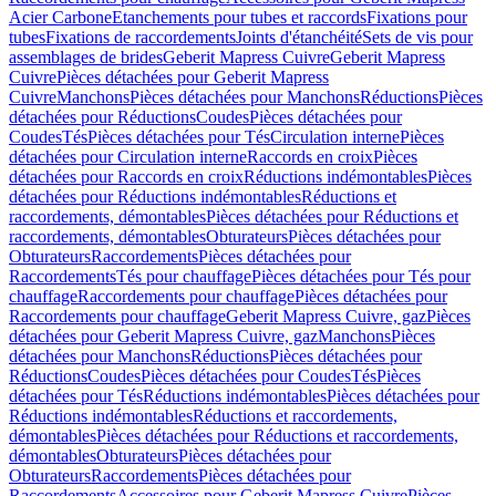
Acier Carbone
Etanchements pour tubes et raccords
Fixations pour
tubes
Fixations de raccordements
Joints d'étanchéité
Sets de vis pour
assemblages de brides
Geberit Mapress Cuivre
Geberit Mapress
Cuivre
Pièces détachées pour Geberit Mapress
Cuivre
Manchons
Pièces détachées pour Manchons
Réductions
Pièces
détachées pour Réductions
Coudes
Pièces détachées pour
Coudes
Tés
Pièces détachées pour Tés
Circulation interne
Pièces
détachées pour Circulation interne
Raccords en croix
Pièces
détachées pour Raccords en croix
Réductions indémontables
Pièces
détachées pour Réductions indémontables
Réductions et
raccordements, démontables
Pièces détachées pour Réductions et
raccordements, démontables
Obturateurs
Pièces détachées pour
Obturateurs
Raccordements
Pièces détachées pour
Raccordements
Tés pour chauffage
Pièces détachées pour Tés pour
chauffage
Raccordements pour chauffage
Pièces détachées pour
Raccordements pour chauffage
Geberit Mapress Cuivre, gaz
Pièces
détachées pour Geberit Mapress Cuivre, gaz
Manchons
Pièces
détachées pour Manchons
Réductions
Pièces détachées pour
Réductions
Coudes
Pièces détachées pour Coudes
Tés
Pièces
détachées pour Tés
Réductions indémontables
Pièces détachées pour
Réductions indémontables
Réductions et raccordements,
démontables
Pièces détachées pour Réductions et raccordements,
démontables
Obturateurs
Pièces détachées pour
Obturateurs
Raccordements
Pièces détachées pour
Raccordements
Accessoires pour Geberit Mapress Cuivre
Pièces