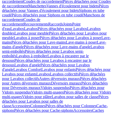
raccordement
Coudes de raccordement
Pièces détachées pour Coudes
de raccordement
Manchettes
Vannes d'écoulement pour bidets
Pièces
détachées pour Vannes d'écoulement pour bidets
Siphons en tube
coudé
Pièces détachées pour Siphons en tube coudé
Manchons de
raccordement
Coudes de
raccordement
Recouvrements
Raccords
Joints
Point
d'eau
Lavabos
Lavabos
Pièces détachées pour Lavabos
Lavabos
doubles
Lavabos pour meuble
Pièces détachées pour Lavabos pour
meuble
Lavabos à poser
Pièces détachées pour Lavabos à poser
Lave-
mains
Pièces détachées pour Lave-mains
Lave-mains à poser
Lave-
mains d'angle
Pièces détachées pour Lave-mains d'angle
Lavabos
semi-emboîtés
Pièces détachées pour Lavabos semi-
emboîtés
Lavabos à emboîter
Lavabos à encastrer par le
dessous
Pièces détachées pour Lavabos à encastrer par le
dessous
Lavabos d'angle
Pièces détachées pour Lavabos
d'angle
Lavabos Comfort
Lavabos pour enfants
Pièces détachées pour
Lavabos pour enfants
Lavabos
Lavabos collectifs
Pièces détachées
pour Lavabos collectifs
Autres déversoirs muraux
Pièces détachées
pour Autres déversoirs muraux
Déversoirs muraux
Pièces détachées
pour Déversoirs muraux
Vidoirs suspendus
Pièces détachées pour
Vidoirs suspendus
Vidoirs multi-usages
Pièces détachées pour Vidoirs
multi-usages
Vidoirs pour plâtre
Lavabos pour salles de classe
Pièces
détachées pour Lavabos pour salles de
classe
Accessoires
Colonnes
Pièces détachées pour Colonnes
Cache-
siphons
Pièces détachées pour Cache-siphons
Accessoires
Caches