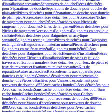
d'installation
Accessoires
Séparations de douche
Pièces détachées
pour Séparations de douche
Séparations de douche pour douche de
plain-pied
Pièces détachées pour Séparations de douche pour douche
de plain-pied
Accessoires
Pièces détachées pour Accessoires
Niches
de rangement pour douches
Pièces détachées pour Niches de
rangement pour douches
Niches de rangement
Pièces détachées pour
Niches de rangement
Accessoires
Baignoires
Baignoires en acrylique
sanitaire
Pièces détachées pour Baignoires en acrylique
sanitaire
Baignoires rectangulaires
Pièces détachées pour Baignoires
rectangulaires
Baignoires en matériau minéral
Pièces détachées pour
Baignoires en matériau minéral
Baignoires pour bébés
Pièces
détachées pour Baignoires pour bébés
Eléments d'installation
Pièces
détachées pour Eléments d'installation
Jeux de pieds et jeux de
traverses et fixations murales
Pièces détachées pour Jeux de pieds et
jeux de traverses et fixations murales
Accessoires
Kits de
réparation
Autres accessoires
Raccordements aux appareils pour
douches et baignoires
Vannes d'écoulement pour receveurs de
douche, d52
Pièces détachées pour Vannes d'écoulement pour
receveurs de douche, d52
Avec caches bondes
Pièces détachées pour
Avec caches bondes
Sans cache bonde
Pièces détachées pour Sans
cache bonde
Caches bondes
Pièces détachées pour Caches
bondes
Vannes d'écoulement pour receveurs de douche, d90
Pièces
détachées pour Vannes d'écoulement pour receveurs de douche,
d90
Avec caches bondes
Pièces détachées pour Avec caches
bondes
Sans cache bonde
Pièces détachées pour Sans cache