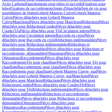
Acier Carbone
Etanchements pour tubes et raccords
Fixations pour
tubes
Fixations de raccordements
Joints d'étanchéité
Sets de vis pour
assemblages de brides
Geberit Mapress Cuivre
Geberit Mapress
Cuivre
Pièces détachées pour Geberit Mapress
Cuivre
Manchons
Pièces détachées pour Manchons
Réductions
Pièces
détachées pour Réductions
Coudes
Pièces détachées pour
Coudes
Tés
Pièces détachées pour Tés
Circulation interne
Pièces
détachées pour Circulation interne
Raccords en croix
Pièces
détachées pour Raccords en croix
Réductions indémontables
Pièces
détachées pour Réductions indémontables
Réductions et
raccordements, démontables
Pièces détachées pour Réductions et
raccordements, démontables
Obturateurs
Pièces détachées pour
Obturateurs
Raccordements
Pièces détachées pour
Raccordements
Tés pour chauffage
Pièces détachées pour Tés pour
chauffage
Raccordements pour chauffage
Pièces détachées pour
Raccordements pour chauffage
Geberit Mapress Cuivre, gaz
Pièces
détachées pour Geberit Mapress Cuivre, gaz
Manchons
Pièces
détachées pour Manchons
Réductions
Pièces détachées pour
Réductions
Coudes
Pièces détachées pour Coudes
Tés
Pièces
détachées pour Tés
Réductions indémontables
Pièces détachées pour
Réductions indémontables
Réductions et raccordements,
démontables
Pièces détachées pour Réductions et raccordements,
démontables
Obturateurs
Pièces détachées pour
Obturateurs
Raccordements
Pièces détachées pour
Raccordements
Accessoires pour Geberit Mapress Cuivre
Pièces