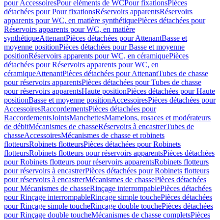
pour Accessoires
Pour eléments de WC
Pour fixations
Pièces
détachées pour Pour fixations
Réservoirs apparents
Réservoirs
apparents pour WC, en matière synthétique
Pièces détachées pour
Réservoirs apparents pour WC, en matière
synthétique
Attenant
Pièces détachées pour Attenant
Basse et
moyenne position
Pièces détachées pour Basse et moyenne
position
Réservoirs apparents pour WC, en céramique
Pièces
détachées pour Réservoirs apparents pour WC, en
céramique
Attenant
Pièces détachées pour Attenant
Tubes de chasse
pour réservoirs apparents
Pièces détachées pour Tubes de chasse
pour réservoirs apparents
Haute position
Pièces détachées pour Haute
position
Basse et moyenne position
Accessoires
Pièces détachées pour
Accessoires
Raccordements
Pièces détachées pour
Raccordements
Joints
Manchettes
Mamelons, rosaces et modérateurs
de débit
Mécanismes de chasse
Réservoirs à encastrer
Tubes de
chasse
Accessoires
Mécanismes de chasse et robinets
flotteurs
Robinets flotteurs
Pièces détachées pour Robinets
flotteurs
Robinets flotteurs pour réservoirs apparents
Pièces détachées
pour Robinets flotteurs pour réservoirs apparents
Robinets flotteurs
pour réservoirs à encastrer
Pièces détachées pour Robinets flotteurs
pour réservoirs à encastrer
Mécanismes de chasse
Pièces détachées
pour Mécanismes de chasse
Rinçage interrompable
Pièces détachées
pour Rinçage interrompable
Rinçage simple touche
Pièces détachées
pour Rinçage simple touche
Rinçage double touche
Pièces détachées
pour Rinçage double touche
Mécanismes de chasse complets
Pièces