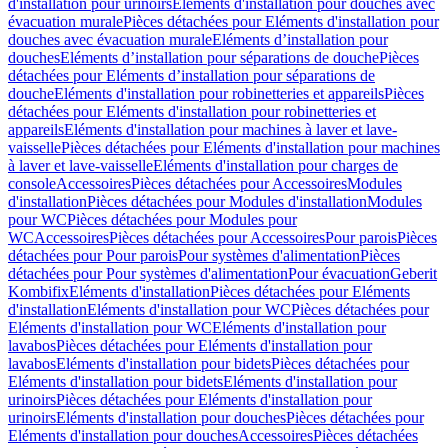
d'installation pour urinoirs
Eléments d'installation pour douches avec
évacuation murale
Pièces détachées pour Eléments d'installation pour
douches avec évacuation murale
Eléments d’installation pour
douches
Eléments d’installation pour séparations de douche
Pièces
détachées pour Eléments d’installation pour séparations de
douche
Eléments d'installation pour robinetteries et appareils
Pièces
détachées pour Eléments d'installation pour robinetteries et
appareils
Eléments d'installation pour machines à laver et lave-
vaisselle
Pièces détachées pour Eléments d'installation pour machines
à laver et lave-vaisselle
Eléments d'installation pour charges de
console
Accessoires
Pièces détachées pour Accessoires
Modules
d'installation
Pièces détachées pour Modules d'installation
Modules
pour WC
Pièces détachées pour Modules pour
WC
Accessoires
Pièces détachées pour Accessoires
Pour parois
Pièces
détachées pour Pour parois
Pour systèmes d'alimentation
Pièces
détachées pour Pour systèmes d'alimentation
Pour évacuation
Geberit
Kombifix
Eléments d'installation
Pièces détachées pour Eléments
d'installation
Eléments d'installation pour WC
Pièces détachées pour
Eléments d'installation pour WC
Eléments d'installation pour
lavabos
Pièces détachées pour Eléments d'installation pour
lavabos
Eléments d'installation pour bidets
Pièces détachées pour
Eléments d'installation pour bidets
Eléments d'installation pour
urinoirs
Pièces détachées pour Eléments d'installation pour
urinoirs
Eléments d'installation pour douches
Pièces détachées pour
Eléments d'installation pour douches
Accessoires
Pièces détachées