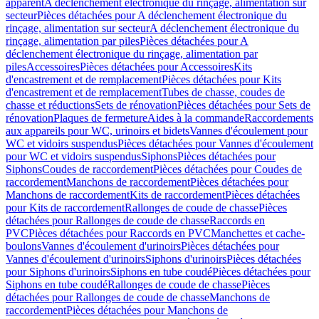
apparent
A déclenchement électronique du rinçage, alimentation sur
secteur
Pièces détachées pour A déclenchement électronique du
rinçage, alimentation sur secteur
A déclenchement électronique du
rinçage, alimentation par piles
Pièces détachées pour A
déclenchement électronique du rinçage, alimentation par
piles
Accessoires
Pièces détachées pour Accessoires
Kits
d'encastrement et de remplacement
Pièces détachées pour Kits
d'encastrement et de remplacement
Tubes de chasse, coudes de
chasse et réductions
Sets de rénovation
Pièces détachées pour Sets de
rénovation
Plaques de fermeture
Aides à la commande
Raccordements
aux appareils pour WC, urinoirs et bidets
Vannes d'écoulement pour
WC et vidoirs suspendus
Pièces détachées pour Vannes d'écoulement
pour WC et vidoirs suspendus
Siphons
Pièces détachées pour
Siphons
Coudes de raccordement
Pièces détachées pour Coudes de
raccordement
Manchons de raccordement
Pièces détachées pour
Manchons de raccordement
Kits de raccordement
Pièces détachées
pour Kits de raccordement
Rallonges de coude de chasse
Pièces
détachées pour Rallonges de coude de chasse
Raccords en
PVC
Pièces détachées pour Raccords en PVC
Manchettes et cache-
boulons
Vannes d'écoulement d'urinoirs
Pièces détachées pour
Vannes d'écoulement d'urinoirs
Siphons d'urinoirs
Pièces détachées
pour Siphons d'urinoirs
Siphons en tube coudé
Pièces détachées pour
Siphons en tube coudé
Rallonges de coude de chasse
Pièces
détachées pour Rallonges de coude de chasse
Manchons de
raccordement
Pièces détachées pour Manchons de