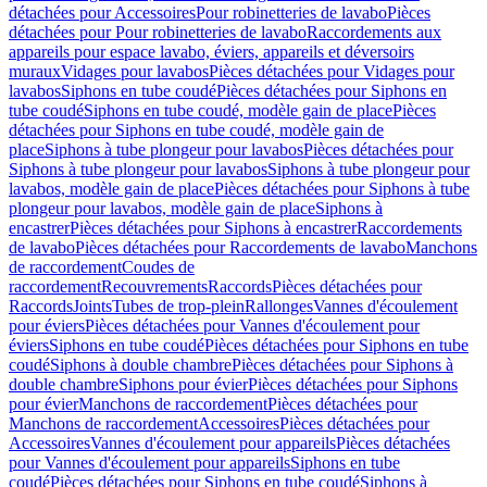
détachées pour Accessoires
Pour robinetteries de lavabo
Pièces
détachées pour Pour robinetteries de lavabo
Raccordements aux
appareils pour espace lavabo, éviers, appareils et déversoirs
muraux
Vidages pour lavabos
Pièces détachées pour Vidages pour
lavabos
Siphons en tube coudé
Pièces détachées pour Siphons en
tube coudé
Siphons en tube coudé, modèle gain de place
Pièces
détachées pour Siphons en tube coudé, modèle gain de
place
Siphons à tube plongeur pour lavabos
Pièces détachées pour
Siphons à tube plongeur pour lavabos
Siphons à tube plongeur pour
lavabos, modèle gain de place
Pièces détachées pour Siphons à tube
plongeur pour lavabos, modèle gain de place
Siphons à
encastrer
Pièces détachées pour Siphons à encastrer
Raccordements
de lavabo
Pièces détachées pour Raccordements de lavabo
Manchons
de raccordement
Coudes de
raccordement
Recouvrements
Raccords
Pièces détachées pour
Raccords
Joints
Tubes de trop-plein
Rallonges
Vannes d'écoulement
pour éviers
Pièces détachées pour Vannes d'écoulement pour
éviers
Siphons en tube coudé
Pièces détachées pour Siphons en tube
coudé
Siphons à double chambre
Pièces détachées pour Siphons à
double chambre
Siphons pour évier
Pièces détachées pour Siphons
pour évier
Manchons de raccordement
Pièces détachées pour
Manchons de raccordement
Accessoires
Pièces détachées pour
Accessoires
Vannes d'écoulement pour appareils
Pièces détachées
pour Vannes d'écoulement pour appareils
Siphons en tube
coudé
Pièces détachées pour Siphons en tube coudé
Siphons à