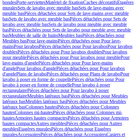
bondes
Porte-serviettes
Matériel de fixation
Caches décoratifs
Etagères
murales
Sets de lavabo avec meuble bas
Sets de lave-mains avec
meuble bas
Pièces détachées pour Sets de lave-mains avec meuble
bas
Sets de lavabo avec meuble bas
Pièces détachées pour Sets de
lavabo avec meuble bas
Sets de lavabo pour meuble avec meuble
bas
Pièces détachées pour Sets de lavabo pour meuble avec meuble
bas
Meubles de salle de bains
Meubles bas
Pièces détachées pour
Meubles bas
Pour lave-mains
Pièces détachées pour Pour lave-
mains
Pour lavabos
Pièces détachées pour Pour lavabos
Pour lavabos
doubles
Pièces détachées pour Pour lavabos doubles
Pour lavabos
pour meuble
Pièces détachées pour Pour lavabos pour meuble
Pour
lave-mains d'angle
Pièces détachées pour Pour lave-mains
d'angle
Pour lavabos d'angle
Pièces détachées pour Pour lavabos
d'angle
Plans de lavabo
Pièces détachées pour Plans de lavabo
Pour
lavabo à poser en forme de coupelle
Pièces détachées pour Pour
lavabo à poser en forme de coupelle
Pour lavabo à poser
rectangulaire
Pièces détachées pour Pour lavabo à poser
rectangulaire
Meubles latéraux bas
Pièces détachées pour Meubles
latéraux bas
Meubles latéraux bas
Pièces détachées pour Meubles
latéraux bas
Colonnes hautes
Pièces détachées pour Colonnes
hautes
Colonnes mi-hautes
Pièces détachées pour Colonnes mi-
hautes
Armoires hautes compactes
Pièces détachées pour Armoires
hautes compactes
Autres meubles
Pièces détachées pour Autres
meubles
Etagères murales
Pièces détachées pour Etagères
murales
Accessoires
Pièces détachées pour Accessoires
Casiers et