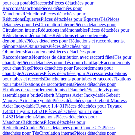
pour eau potable
Raccords
Pièces détachées pour
Raccords
Manchons
Pièces détachées pour
Manchons
Réductions
Pièces détachées pour
Réductions
Équerres
Pièces détachées pour Équerres
Tés
Pièces
détachées pour Tés
Circulation interne
Pièces détachées pour
Circulation interne
Réductions indémontables
Pièces détachées pour
Réductions indémontables
Réductions et raccordements,
démontables
Pièces détachées pour Réductions et raccordements,
démontables
Obturateurs
Pièces détachées pour
Obturateurs
Raccordements
Pièces détachées pour
Raccordements
Nourrices de distribution avec raccord fileté
Tés pour
chauffage
Pièces détachées pour Tés pour chauffage
Raccordements
pour chauffage
Pièces détachées pour Raccordements pour
chauffage
Accessoires
Pièces détachées pour Accessoires
Isolations
pour tubes et raccords
Etanchements pour tubes et raccords
Fixations
pour tubes
Fixations de raccordements
Pièces détachées pour
Fixations de raccordements
Joints d'étanchéité
Sets de vis pour
assemblages à bride
Geberit Mapress Acier Inoxydable
Geberit
Mapress Acier Inoxydable
Pièces détachées pour Geberit Mapress
Acier Inoxydable
Tuyaux 1.4401
Pièces détachées pour Tuyaux
1.4401
Tuyaux 1.4521
Pièces détachées pour Tuyaux
1.4521
Mamelons
Manchons
Pièces détachées pour
Manchons
Réductions
Pièces détachées pour
Réductions
Coudes
Pièces détachées pour Coudes
Tés
Pièces
détachées pour Tés
Circulation interne
Pièces détachées pour