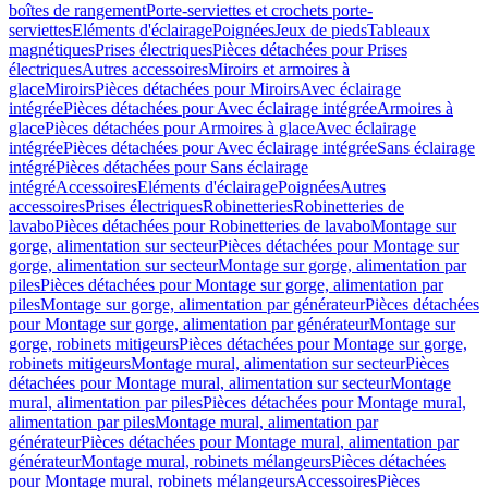
boîtes de rangement
Porte-serviettes et crochets porte-
serviettes
Eléments d'éclairage
Poignées
Jeux de pieds
Tableaux
magnétiques
Prises électriques
Pièces détachées pour Prises
électriques
Autres accessoires
Miroirs et armoires à
glace
Miroirs
Pièces détachées pour Miroirs
Avec éclairage
intégrée
Pièces détachées pour Avec éclairage intégrée
Armoires à
glace
Pièces détachées pour Armoires à glace
Avec éclairage
intégrée
Pièces détachées pour Avec éclairage intégrée
Sans éclairage
intégré
Pièces détachées pour Sans éclairage
intégré
Accessoires
Eléments d'éclairage
Poignées
Autres
accessoires
Prises électriques
Robinetteries
Robinetteries de
lavabo
Pièces détachées pour Robinetteries de lavabo
Montage sur
gorge, alimentation sur secteur
Pièces détachées pour Montage sur
gorge, alimentation sur secteur
Montage sur gorge, alimentation par
piles
Pièces détachées pour Montage sur gorge, alimentation par
piles
Montage sur gorge, alimentation par générateur
Pièces détachées
pour Montage sur gorge, alimentation par générateur
Montage sur
gorge, robinets mitigeurs
Pièces détachées pour Montage sur gorge,
robinets mitigeurs
Montage mural, alimentation sur secteur
Pièces
détachées pour Montage mural, alimentation sur secteur
Montage
mural, alimentation par piles
Pièces détachées pour Montage mural,
alimentation par piles
Montage mural, alimentation par
générateur
Pièces détachées pour Montage mural, alimentation par
générateur
Montage mural, robinets mélangeurs
Pièces détachées
pour Montage mural, robinets mélangeurs
Accessoires
Pièces