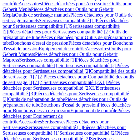
contrôle
Accessoires
Pièces détachées pour Accessoires
Outils pour
Geberit Mepla
Pièces détachées pour Outils pour Geberit
Mepla
Outils de sertissage manuels
Pièces détachées pour Outils de
sertissage manuels
Sertisseuses compatibilité [1]
Pièces détachées
pour Sertisseuses compatibilité [1]
Sertisseuses compatibilité
[2]
Pièces détachées pour Sertisseuses compatibilité [2]
Outils de
préparation de tube
Pièces détachées pour Outils de préparation de
tube
Bouchons d'essai de pression
Pièces détachées pour Bouchons
d'essai de pression
Equipement de contrôle
Accessoires
Outils pour
Geberit Mapress
Pièces détachées pour Outils pour Geberit
Mapress
Sertisseuses compatibilité [1]
Pièces détachées pour
Sertisseuses compatibilité [1]
Sertisseuses compatibilité [2]
Pièces
détachées pour Sertisseuses compatibilité [2]
Compatibilité des outils
de sertissage [1] / [2]
Pièces détachées pour Compatibilité des outils
de sertissage [1] / [2]
Sertisseuses compatibilité [2XL]
Pièces
détachées pour Sertisseuses compatibilité [2XL]
Sertisseuses
compatibilité [3]
Pièces détachées pour Sertisseuses compatibilité
[3]
Outils de préparation de tube
Pièces détachées pour Outils de
préparation de tube
Bouchons d'essai de pression
Pièces détachées
pour Bouchons d'essai de pression
Equipement de contrôle
Pièces
détachées pour Equipement de
contrôle
Accessoires
Sertisseuses
Pièces détachées pour
Sertisseuses
Sertisseuses compatibilité [1]
Pièces détachées pour
Sertisseuses compatibilité [1]
Sertisseuses compatibilité [2]
Pièces
détachées pour Sertisseuses compatibilité [2]
Sertisseuses