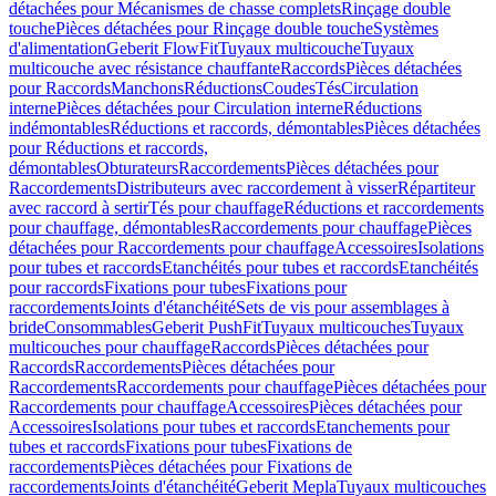
détachées pour Mécanismes de chasse complets
Rinçage double
touche
Pièces détachées pour Rinçage double touche
Systèmes
d'alimentation
Geberit FlowFit
Tuyaux multicouche
Tuyaux
multicouche avec résistance chauffante
Raccords
Pièces détachées
pour Raccords
Manchons
Réductions
Coudes
Tés
Circulation
interne
Pièces détachées pour Circulation interne
Réductions
indémontables
Réductions et raccords, démontables
Pièces détachées
pour Réductions et raccords,
démontables
Obturateurs
Raccordements
Pièces détachées pour
Raccordements
Distributeurs avec raccordement à visser
Répartiteur
avec raccord à sertir
Tés pour chauffage
Réductions et raccordements
pour chauffage, démontables
Raccordements pour chauffage
Pièces
détachées pour Raccordements pour chauffage
Accessoires
Isolations
pour tubes et raccords
Etanchéités pour tubes et raccords
Etanchéités
pour raccords
Fixations pour tubes
Fixations pour
raccordements
Joints d'étanchéité
Sets de vis pour assemblages à
bride
Consommables
Geberit PushFit
Tuyaux multicouches
Tuyaux
multicouches pour chauffage
Raccords
Pièces détachées pour
Raccords
Raccordements
Pièces détachées pour
Raccordements
Raccordements pour chauffage
Pièces détachées pour
Raccordements pour chauffage
Accessoires
Pièces détachées pour
Accessoires
Isolations pour tubes et raccords
Etanchements pour
tubes et raccords
Fixations pour tubes
Fixations de
raccordements
Pièces détachées pour Fixations de
raccordements
Joints d'étanchéité
Geberit Mepla
Tuyaux multicouches