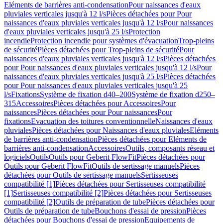
Eléments de barrières anti-condensation
Pour naissances d'eaux
pluviales verticales jusqu'à 12 l/s
Pièces détachées pour Pour
naissances d'eaux pluviales verticales jusqu'à 12 l/s
Pour naissances
d'eaux pluviales verticales jusqu'à 25 l/s
Protection
incendie
Protection incendie pour systèmes d'évacuation
Trop-pleins
de sécurité
Pièces détachées pour Trop-pleins de sécurité
Pour
naissances d'eaux pluviales verticales jusqu'à 12 l/s
Pièces détachées
pour Pour naissances d'eaux pluviales verticales jusqu'à 12 l/s
Pour
naissances d'eaux pluviales verticales jusqu'à 25 l/s
Pièces détachées
pour Pour naissances d'eaux pluviales verticales jusqu'à 25
l/s
Fixations
Système de fixation d40–200
Système de fixation d250–
315
Accessoires
Pièces détachées pour Accessoires
Pour
naissances
Pièces détachées pour Pour naissances
Pour
fixations
Evacuation des toitures conventionnelle
Naissances d'eaux
pluviales
Pièces détachées pour Naissances d'eaux pluviales
Eléments
de barrières anti-condensation
Pièces détachées pour Eléments de
barrières anti-condensation
Accessoires
Outils, composants réseau et
logiciels
Outils
Outils pour Geberit FlowFit
Pièces détachées pour
Outils pour Geberit FlowFit
Outils de sertissage manuels
Pièces
détachées pour Outils de sertissage manuels
Sertisseuses
compatibilité [1]
Pièces détachées pour Sertisseuses compatibilité
[1]
Sertisseuses compatibilité [2]
Pièces détachées pour Sertisseuses
compatibilité [2]
Outils de préparation de tube
Pièces détachées pour
Outils de préparation de tube
Bouchons d'essai de pression
Pièces
détachées pour Bouchons d'essai de pression
Equipements de