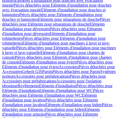
urinoirs
Eléments d'installation pour douches avec évacuation
murale
Pièces détachées pour Eléments d'installation pour douches
avec évacuation murale
Eléments d'installation pour douches et
baignoires
Pièces détachées pour Eléments d'installation pour
douches et baignoires
Eléments pour séparations de douche
Pièces
détachées pour Eléments pour séparations de douche
Eléments
d'installation pour déversoirs
Pièces détachées pour Eléments
d'installation pour déversoirs
Eléments d'installation pour
robinetteries
Pièces détachées pour Eléments d'installation pour
robinetteries
Eléments d'installation pour machines à laver et lave-
vaisselle
Pièces détachées pour Eléments d'installation pour machines
à laver et lave-vaisselle
Eléments d'installation pour charges de
console
Pièces détachées pour Eléments d'installation pour charges
de console
Eléments d'installation pour éviers
Pièces détachées pour
Eléments d'installation pour éviers
Accessoires
Pièces détachées pour
Accessoires
Geberit GIS
Parois
Pièces détachées pour Parois
Systèmes
porteurs
Accessoires pour préfabrications
Pièces détachées pour
Accessoires pour préfabrications
Accessoires pour l'isolation
phonique
Revêtements
Eléments d'installation
Pièces détachées pour
Eléments d'installation
Eléments d'installation pour WC
Pièces
détachées pour Eléments d'installation pour WC
Eléments
d'installation pour lavabos
Pièces détachées pour Eléments
d'installation pour lavabos
Eléments d'installation pour bidets
Pièces
détachées pour Eléments d'installation pour bidets
Eléments
d'installation pour urinoirs
Pièces détachées pour Eléments