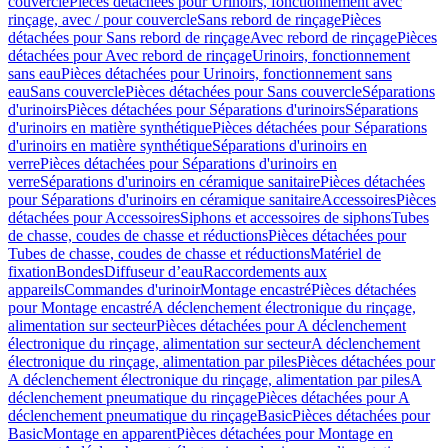
couvercle
Pièces détachées pour Urinoirs, fonctionnement avec
rinçage, avec / pour couvercle
Sans rebord de rinçage
Pièces
détachées pour Sans rebord de rinçage
Avec rebord de rinçage
Pièces
détachées pour Avec rebord de rinçage
Urinoirs, fonctionnement
sans eau
Pièces détachées pour Urinoirs, fonctionnement sans
eau
Sans couvercle
Pièces détachées pour Sans couvercle
Séparations
d'urinoirs
Pièces détachées pour Séparations d'urinoirs
Séparations
d'urinoirs en matière synthétique
Pièces détachées pour Séparations
d'urinoirs en matière synthétique
Séparations d'urinoirs en
verre
Pièces détachées pour Séparations d'urinoirs en
verre
Séparations d'urinoirs en céramique sanitaire
Pièces détachées
pour Séparations d'urinoirs en céramique sanitaire
Accessoires
Pièces
détachées pour Accessoires
Siphons et accessoires de siphons
Tubes
de chasse, coudes de chasse et réductions
Pièces détachées pour
Tubes de chasse, coudes de chasse et réductions
Matériel de
fixation
Bondes
Diffuseur d’eau
Raccordements aux
appareils
Commandes d'urinoir
Montage encastré
Pièces détachées
pour Montage encastré
A déclenchement électronique du rinçage,
alimentation sur secteur
Pièces détachées pour A déclenchement
électronique du rinçage, alimentation sur secteur
A déclenchement
électronique du rinçage, alimentation par piles
Pièces détachées pour
A déclenchement électronique du rinçage, alimentation par piles
A
déclenchement pneumatique du rinçage
Pièces détachées pour A
déclenchement pneumatique du rinçage
Basic
Pièces détachées pour
Basic
Montage en apparent
Pièces détachées pour Montage en