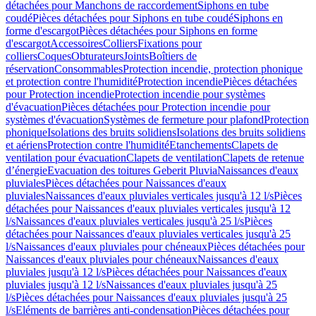
détachées pour Manchons de raccordement
Siphons en tube
coudé
Pièces détachées pour Siphons en tube coudé
Siphons en
forme d'escargot
Pièces détachées pour Siphons en forme
d'escargot
Accessoires
Colliers
Fixations pour
colliers
Coques
Obturateurs
Joints
Boîtiers de
réservation
Consommables
Protection incendie, protection phonique
et protection contre l'humidité
Protection incendie
Pièces détachées
pour Protection incendie
Protection incendie pour systèmes
d'évacuation
Pièces détachées pour Protection incendie pour
systèmes d'évacuation
Systèmes de fermeture pour plafond
Protection
phonique
Isolations des bruits solidiens
Isolations des bruits solidiens
et aériens
Protection contre l'humidité
Etanchements
Clapets de
ventilation pour évacuation
Clapets de ventilation
Clapets de retenue
d’énergie
Evacuation des toitures Geberit Pluvia
Naissances d'eaux
pluviales
Pièces détachées pour Naissances d'eaux
pluviales
Naissances d'eaux pluviales verticales jusqu'à 12 l/s
Pièces
détachées pour Naissances d'eaux pluviales verticales jusqu'à 12
l/s
Naissances d'eaux pluviales verticales jusqu'à 25 l/s
Pièces
détachées pour Naissances d'eaux pluviales verticales jusqu'à 25
l/s
Naissances d'eaux pluviales pour chéneaux
Pièces détachées pour
Naissances d'eaux pluviales pour chéneaux
Naissances d'eaux
pluviales jusqu'à 12 l/s
Pièces détachées pour Naissances d'eaux
pluviales jusqu'à 12 l/s
Naissances d'eaux pluviales jusqu'à 25
l/s
Pièces détachées pour Naissances d'eaux pluviales jusqu'à 25
l/s
Eléments de barrières anti-condensation
Pièces détachées pour