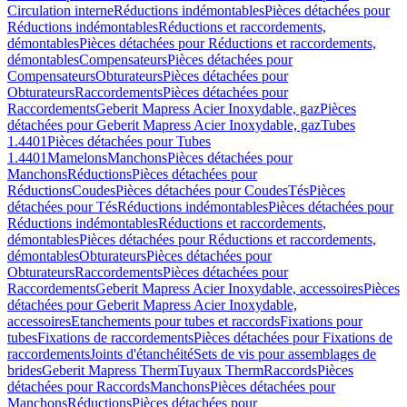
Circulation interne
Réductions indémontables
Pièces détachées pour
Réductions indémontables
Réductions et raccordements,
démontables
Pièces détachées pour Réductions et raccordements,
démontables
Compensateurs
Pièces détachées pour
Compensateurs
Obturateurs
Pièces détachées pour
Obturateurs
Raccordements
Pièces détachées pour
Raccordements
Geberit Mapress Acier Inoxydable, gaz
Pièces
détachées pour Geberit Mapress Acier Inoxydable, gaz
Tubes
1.4401
Pièces détachées pour Tubes
1.4401
Mamelons
Manchons
Pièces détachées pour
Manchons
Réductions
Pièces détachées pour
Réductions
Coudes
Pièces détachées pour Coudes
Tés
Pièces
détachées pour Tés
Réductions indémontables
Pièces détachées pour
Réductions indémontables
Réductions et raccordements,
démontables
Pièces détachées pour Réductions et raccordements,
démontables
Obturateurs
Pièces détachées pour
Obturateurs
Raccordements
Pièces détachées pour
Raccordements
Geberit Mapress Acier Inoxydable, accessoires
Pièces
détachées pour Geberit Mapress Acier Inoxydable,
accessoires
Etanchements pour tubes et raccords
Fixations pour
tubes
Fixations de raccordements
Pièces détachées pour Fixations de
raccordements
Joints d'étanchéité
Sets de vis pour assemblages de
brides
Geberit Mapress Therm
Tuyaux Therm
Raccords
Pièces
détachées pour Raccords
Manchons
Pièces détachées pour
Manchons
Réductions
Pièces détachées pour