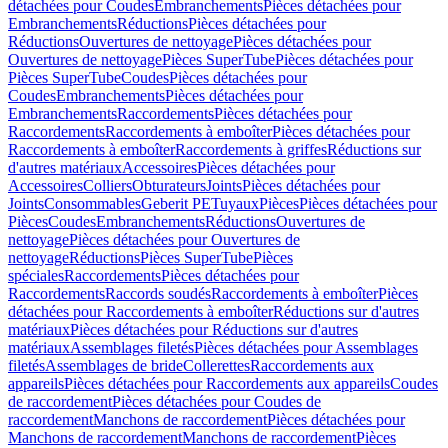
détachées pour Coudes
Embranchements
Pièces détachées pour
Embranchements
Réductions
Pièces détachées pour
Réductions
Ouvertures de nettoyage
Pièces détachées pour
Ouvertures de nettoyage
Pièces SuperTube
Pièces détachées pour
Pièces SuperTube
Coudes
Pièces détachées pour
Coudes
Embranchements
Pièces détachées pour
Embranchements
Raccordements
Pièces détachées pour
Raccordements
Raccordements à emboîter
Pièces détachées pour
Raccordements à emboîter
Raccordements à griffes
Réductions sur
d'autres matériaux
Accessoires
Pièces détachées pour
Accessoires
Colliers
Obturateurs
Joints
Pièces détachées pour
Joints
Consommables
Geberit PE
Tuyaux
Pièces
Pièces détachées pour
Pièces
Coudes
Embranchements
Réductions
Ouvertures de
nettoyage
Pièces détachées pour Ouvertures de
nettoyage
Réductions
Pièces SuperTube
Pièces
spéciales
Raccordements
Pièces détachées pour
Raccordements
Raccords soudés
Raccordements à emboîter
Pièces
détachées pour Raccordements à emboîter
Réductions sur d'autres
matériaux
Pièces détachées pour Réductions sur d'autres
matériaux
Assemblages filetés
Pièces détachées pour Assemblages
filetés
Assemblages de bride
Collerettes
Raccordements aux
appareils
Pièces détachées pour Raccordements aux appareils
Coudes
de raccordement
Pièces détachées pour Coudes de
raccordement
Manchons de raccordement
Pièces détachées pour
Manchons de raccordement
Manchons de raccordement
Pièces