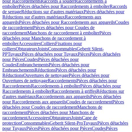
pour Raccordements
Raccords à souder
Raccordements à
emboîter
Pièces détachées pour Raccordements à emboîter
Raccords
de serrage
Réductions sur d'autres matériaux
Pièces détachées pour
Réductions sur d'autres matériaux
Raccordements aux
appareils
Pièces détachées pour Raccordements aux appareils
Coudes
de raccordement
Pièces détachées pour Coudes de
raccordement
Manchons de raccordement à emboîter
Pièces
détachées pour Manchons de raccordement à
emboîter
Accessoires
Colliers
Fixations pour
colliers
Obturateurs
Joints
Consommables
Geberit Silent-
PP
Tuyaux
Pièces détachées pour Tuyaux
Pièces
Pièces détachées
pour Pièces
Coudes
Pièces détachées pour
Coudes
Embranchements
Pièces détachées pour
Embranchements
Réductions
Pièces détachées pour
Réductions
Ouvertures de nettoyage
Pièces détachées pour
Ouvertures de nettoyage
Raccordements
Pièces détachées pour
Raccordements
Raccordements à emboîter
Pièces détachées pour
Raccordements à emboîter
Raccordements à griffes
Réductions sur
d'autres matériaux
Raccordements aux appareils
Pièces détachées
pour Raccordements aux appareils
Coudes de raccordement
Pièces
détachées pour Coudes de raccordement
Manchons de
raccordement
Pièces détachées pour Manchons de
raccordement
Accessoires
Obturateurs
Joints
Cape de
protection
Consommables
Geberit Silent-Pro
Tuyaux
Pièces détachées
pour Tuyaux
Pièces
Pièces détachées pour Pièces
Coudes
Pièces