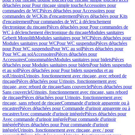
détachées pour Pour rinçage simple touche
Accessoires pour
commandes de WC
Pièces détachées pour Accessoires pour
commandes de WC
Kits d'encastrement
Pièces détachées pour Kits
d'encastrement
Pour commandes de WC à déclenchement
électronique du rinçage
Pièces détachées pour Pour commandes de
WC à déclenchement électronique du rinçage
Modules sanitaires
Geberit Monolith
Modules sanitaires pour WC
Pièces détachées pour
Modules sanitaires pour WC
Pour WC suspendus
Pièces détachées
pour Pour WC suspendus
Pour WC au sol
Pièces détachées pour
Pour WC au sol
Accessoires
Pièces détachées pour
Accessoires
Consommables
Modules sanitaires pour bidets
Pièces
détachées pour Modules sanitaires pour bidets
Pour bidets suspendus
et au sol
Pièces détachées pour Pour bidets suspendus et au
sol
Urinoirs
Urinoirs, fonctionnement avec rinçage, avec rebord de
rinçage
Pièces détachées pour Urinoirs, fonctionnement avec
rinçage, avec rebord de rinçage
Sans couvercle
Pièces détachées pour
Sans couvercle
Urinoirs, fonctionnement avec rinçage, sans rebord
de rinçage
Pièces détachées pour Urinoirs, fonctionnement avec
rinçage, sans rebord de rinçage
Commande d'urinoir apparente ou à
encastrer
Pièces détachées pour Commande d'urinoir apparente ou à
encastrer
Avec commande d'urinoir intégrée
Pièces détachées pour
Avec commande d'urinoir intégrée
Pour commande d'urinoir
intégrée
Pièces détachées pour Pour commande d'urinoir
intégrée
Urinoirs, fonctionnement avec rinçage, avec / pour