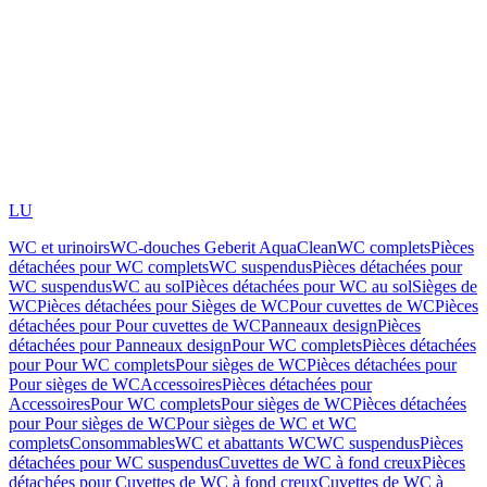
LU
WC et urinoirs
WC-douches Geberit AquaClean
WC complets
Pièces
détachées pour WC complets
WC suspendus
Pièces détachées pour
WC suspendus
WC au sol
Pièces détachées pour WC au sol
Sièges de
WC
Pièces détachées pour Sièges de WC
Pour cuvettes de WC
Pièces
détachées pour Pour cuvettes de WC
Panneaux design
Pièces
détachées pour Panneaux design
Pour WC complets
Pièces détachées
pour Pour WC complets
Pour sièges de WC
Pièces détachées pour
Pour sièges de WC
Accessoires
Pièces détachées pour
Accessoires
Pour WC complets
Pour sièges de WC
Pièces détachées
pour Pour sièges de WC
Pour sièges de WC et WC
complets
Consommables
WC et abattants WC
WC suspendus
Pièces
détachées pour WC suspendus
Cuvettes de WC à fond creux
Pièces
détachées pour Cuvettes de WC à fond creux
Cuvettes de WC à