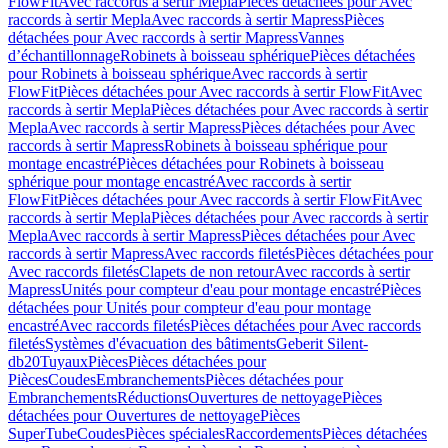
FlowFit
Avec raccords à sertir Mepla
Pièces détachées pour Avec
raccords à sertir Mepla
Avec raccords à sertir Mapress
Pièces
détachées pour Avec raccords à sertir Mapress
Vannes
d’échantillonnage
Robinets à boisseau sphérique
Pièces détachées
pour Robinets à boisseau sphérique
Avec raccords à sertir
FlowFit
Pièces détachées pour Avec raccords à sertir FlowFit
Avec
raccords à sertir Mepla
Pièces détachées pour Avec raccords à sertir
Mepla
Avec raccords à sertir Mapress
Pièces détachées pour Avec
raccords à sertir Mapress
Robinets à boisseau sphérique pour
montage encastré
Pièces détachées pour Robinets à boisseau
sphérique pour montage encastré
Avec raccords à sertir
FlowFit
Pièces détachées pour Avec raccords à sertir FlowFit
Avec
raccords à sertir Mepla
Pièces détachées pour Avec raccords à sertir
Mepla
Avec raccords à sertir Mapress
Pièces détachées pour Avec
raccords à sertir Mapress
Avec raccords filetés
Pièces détachées pour
Avec raccords filetés
Clapets de non retour
Avec raccords à sertir
Mapress
Unités pour compteur d'eau pour montage encastré
Pièces
détachées pour Unités pour compteur d'eau pour montage
encastré
Avec raccords filetés
Pièces détachées pour Avec raccords
filetés
Systèmes d'évacuation des bâtiments
Geberit Silent-
db20
Tuyaux
Pièces
Pièces détachées pour
Pièces
Coudes
Embranchements
Pièces détachées pour
Embranchements
Réductions
Ouvertures de nettoyage
Pièces
détachées pour Ouvertures de nettoyage
Pièces
SuperTube
Coudes
Pièces spéciales
Raccordements
Pièces détachées