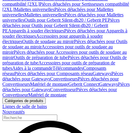
compatibilité [2XL]
Pièces détachées pour Sertisseuses compatibilité
[2XL]
Mallettes universelles
Pièces détachées pour Mallettes
universelles
Mallettes universelles
Pièces détachées pour Mallettes
universelles
Outils pour Geberit Silent-db20 / Geberit PE
Pièces
détachées pour Outils pour Geberit Silent-db20 / Geberit
PE
Appareils à souder électriques
Pièces détachées pour Appareils à
souder électriques
Accessoires pour appareils à souder
électriques
Outils de soudage au miroir
Pièces détachées pour Outils
de soudage au miroir
Accessoires pour outils de soudage au
miroir
Pièces détachées pour Accessoires pour outils de soudage au
miroir
Outils de préparation de tube
Pièces détachées pour Outils de
préparation de tube
Accessoires pour outils de préparation de
tubes
Aides à la commande
Télécommandes
Composants
réseau
Pièces détachées pour Composants réseau
Gateways
Pièces
détachées pour Gateways
Convertisseurs
Pièces détachées pour
Convertisseurs
Matériel de montage
Geberit Connect
Gateways
Pièces
détachées pour Gateways
Convertisseur
Pièces détachées pour
Convertisseur
Matériel de montage
Catégories de produits
Lignes de salle de bains
Nouveautés