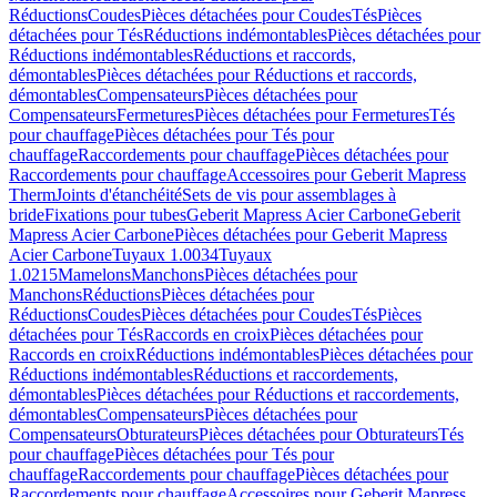
Réductions
Coudes
Pièces détachées pour Coudes
Tés
Pièces
détachées pour Tés
Réductions indémontables
Pièces détachées pour
Réductions indémontables
Réductions et raccords,
démontables
Pièces détachées pour Réductions et raccords,
démontables
Compensateurs
Pièces détachées pour
Compensateurs
Fermetures
Pièces détachées pour Fermetures
Tés
pour chauffage
Pièces détachées pour Tés pour
chauffage
Raccordements pour chauffage
Pièces détachées pour
Raccordements pour chauffage
Accessoires pour Geberit Mapress
Therm
Joints d'étanchéité
Sets de vis pour assemblages à
bride
Fixations pour tubes
Geberit Mapress Acier Carbone
Geberit
Mapress Acier Carbone
Pièces détachées pour Geberit Mapress
Acier Carbone
Tuyaux 1.0034
Tuyaux
1.0215
Mamelons
Manchons
Pièces détachées pour
Manchons
Réductions
Pièces détachées pour
Réductions
Coudes
Pièces détachées pour Coudes
Tés
Pièces
détachées pour Tés
Raccords en croix
Pièces détachées pour
Raccords en croix
Réductions indémontables
Pièces détachées pour
Réductions indémontables
Réductions et raccordements,
démontables
Pièces détachées pour Réductions et raccordements,
démontables
Compensateurs
Pièces détachées pour
Compensateurs
Obturateurs
Pièces détachées pour Obturateurs
Tés
pour chauffage
Pièces détachées pour Tés pour
chauffage
Raccordements pour chauffage
Pièces détachées pour
Raccordements pour chauffage
Accessoires pour Geberit Mapress