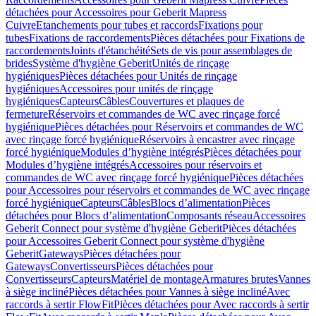
détachées pour Accessoires pour Geberit Mapress
Cuivre
Etanchements pour tubes et raccords
Fixations pour
tubes
Fixations de raccordements
Pièces détachées pour Fixations de
raccordements
Joints d'étanchéité
Sets de vis pour assemblages de
brides
Système d'hygiène Geberit
Unités de rinçage
hygiéniques
Pièces détachées pour Unités de rinçage
hygiéniques
Accessoires pour unités de rinçage
hygiéniques
Capteurs
Câbles
Couvertures et plaques de
fermeture
Réservoirs et commandes de WC avec rinçage forcé
hygiénique
Pièces détachées pour Réservoirs et commandes de WC
avec rinçage forcé hygiénique
Réservoirs à encastrer avec rinçage
forcé hygiénique
Modules d’hygiène intégrés
Pièces détachées pour
Modules d’hygiène intégrés
Accessoires pour réservoirs et
commandes de WC avec rinçage forcé hygiénique
Pièces détachées
pour Accessoires pour réservoirs et commandes de WC avec rinçage
forcé hygiénique
Capteurs
Câbles
Blocs d’alimentation
Pièces
détachées pour Blocs d’alimentation
Composants réseau
Accessoires
Geberit Connect pour système d'hygiène Geberit
Pièces détachées
pour Accessoires Geberit Connect pour système d'hygiène
Geberit
Gateways
Pièces détachées pour
Gateways
Convertisseurs
Pièces détachées pour
Convertisseurs
Capteurs
Matériel de montage
Armatures brutes
Vannes
à siège incliné
Pièces détachées pour Vannes à siège incliné
Avec
raccords à sertir FlowFit
Pièces détachées pour Avec raccords à sertir