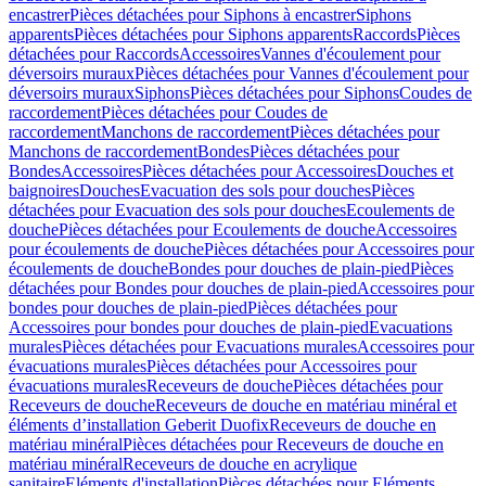
encastrer
Pièces détachées pour Siphons à encastrer
Siphons
apparents
Pièces détachées pour Siphons apparents
Raccords
Pièces
détachées pour Raccords
Accessoires
Vannes d'écoulement pour
déversoirs muraux
Pièces détachées pour Vannes d'écoulement pour
déversoirs muraux
Siphons
Pièces détachées pour Siphons
Coudes de
raccordement
Pièces détachées pour Coudes de
raccordement
Manchons de raccordement
Pièces détachées pour
Manchons de raccordement
Bondes
Pièces détachées pour
Bondes
Accessoires
Pièces détachées pour Accessoires
Douches et
baignoires
Douches
Evacuation des sols pour douches
Pièces
détachées pour Evacuation des sols pour douches
Ecoulements de
douche
Pièces détachées pour Ecoulements de douche
Accessoires
pour écoulements de douche
Pièces détachées pour Accessoires pour
écoulements de douche
Bondes pour douches de plain-pied
Pièces
détachées pour Bondes pour douches de plain-pied
Accessoires pour
bondes pour douches de plain-pied
Pièces détachées pour
Accessoires pour bondes pour douches de plain-pied
Evacuations
murales
Pièces détachées pour Evacuations murales
Accessoires pour
évacuations murales
Pièces détachées pour Accessoires pour
évacuations murales
Receveurs de douche
Pièces détachées pour
Receveurs de douche
Receveurs de douche en matériau minéral et
éléments d’installation Geberit Duofix
Receveurs de douche en
matériau minéral
Pièces détachées pour Receveurs de douche en
matériau minéral
Receveurs de douche en acrylique
sanitaire
Eléments d'installation
Pièces détachées pour Eléments