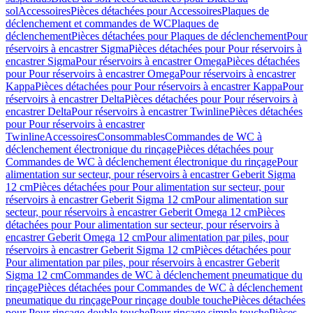
sol
Accessoires
Pièces détachées pour Accessoires
Plaques de
déclenchement et commandes de WC
Plaques de
déclenchement
Pièces détachées pour Plaques de déclenchement
Pour
réservoirs à encastrer Sigma
Pièces détachées pour Pour réservoirs à
encastrer Sigma
Pour réservoirs à encastrer Omega
Pièces détachées
pour Pour réservoirs à encastrer Omega
Pour réservoirs à encastrer
Kappa
Pièces détachées pour Pour réservoirs à encastrer Kappa
Pour
réservoirs à encastrer Delta
Pièces détachées pour Pour réservoirs à
encastrer Delta
Pour réservoirs à encastrer Twinline
Pièces détachées
pour Pour réservoirs à encastrer
Twinline
Accessoires
Consommables
Commandes de WC à
déclenchement électronique du rinçage
Pièces détachées pour
Commandes de WC à déclenchement électronique du rinçage
Pour
alimentation sur secteur, pour réservoirs à encastrer Geberit Sigma
12 cm
Pièces détachées pour Pour alimentation sur secteur, pour
réservoirs à encastrer Geberit Sigma 12 cm
Pour alimentation sur
secteur, pour réservoirs à encastrer Geberit Omega 12 cm
Pièces
détachées pour Pour alimentation sur secteur, pour réservoirs à
encastrer Geberit Omega 12 cm
Pour alimentation par piles, pour
réservoirs à encastrer Geberit Sigma 12 cm
Pièces détachées pour
Pour alimentation par piles, pour réservoirs à encastrer Geberit
Sigma 12 cm
Commandes de WC à déclenchement pneumatique du
rinçage
Pièces détachées pour Commandes de WC à déclenchement
pneumatique du rinçage
Pour rinçage double touche
Pièces détachées
pour Pour rinçage double touche
Pour rinçage simple touche
Pièces