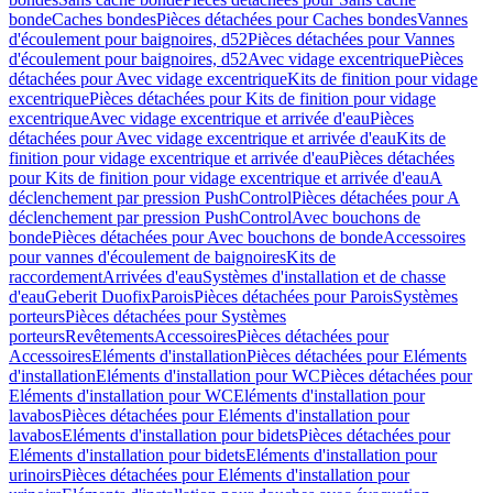
bonde
Caches bondes
Pièces détachées pour Caches bondes
Vannes
d'écoulement pour baignoires, d52
Pièces détachées pour Vannes
d'écoulement pour baignoires, d52
Avec vidage excentrique
Pièces
détachées pour Avec vidage excentrique
Kits de finition pour vidage
excentrique
Pièces détachées pour Kits de finition pour vidage
excentrique
Avec vidage excentrique et arrivée d'eau
Pièces
détachées pour Avec vidage excentrique et arrivée d'eau
Kits de
finition pour vidage excentrique et arrivée d'eau
Pièces détachées
pour Kits de finition pour vidage excentrique et arrivée d'eau
A
déclenchement par pression PushControl
Pièces détachées pour A
déclenchement par pression PushControl
Avec bouchons de
bonde
Pièces détachées pour Avec bouchons de bonde
Accessoires
pour vannes d'écoulement de baignoires
Kits de
raccordement
Arrivées d'eau
Systèmes d'installation et de chasse
d'eau
Geberit Duofix
Parois
Pièces détachées pour Parois
Systèmes
porteurs
Pièces détachées pour Systèmes
porteurs
Revêtements
Accessoires
Pièces détachées pour
Accessoires
Eléments d'installation
Pièces détachées pour Eléments
d'installation
Eléments d'installation pour WC
Pièces détachées pour
Eléments d'installation pour WC
Eléments d'installation pour
lavabos
Pièces détachées pour Eléments d'installation pour
lavabos
Eléments d'installation pour bidets
Pièces détachées pour
Eléments d'installation pour bidets
Eléments d'installation pour
urinoirs
Pièces détachées pour Eléments d'installation pour