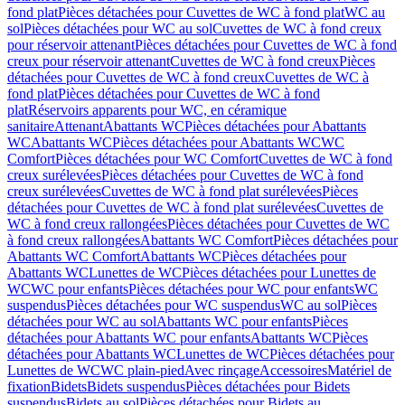
fond plat
Pièces détachées pour Cuvettes de WC à fond plat
WC au
sol
Pièces détachées pour WC au sol
Cuvettes de WC à fond creux
pour réservoir attenant
Pièces détachées pour Cuvettes de WC à fond
creux pour réservoir attenant
Cuvettes de WC à fond creux
Pièces
détachées pour Cuvettes de WC à fond creux
Cuvettes de WC à
fond plat
Pièces détachées pour Cuvettes de WC à fond
plat
Réservoirs apparents pour WC, en céramique
sanitaire
Attenant
Abattants WC
Pièces détachées pour Abattants
WC
Abattants WC
Pièces détachées pour Abattants WC
WC
Comfort
Pièces détachées pour WC Comfort
Cuvettes de WC à fond
creux surélevées
Pièces détachées pour Cuvettes de WC à fond
creux surélevées
Cuvettes de WC à fond plat surélevées
Pièces
détachées pour Cuvettes de WC à fond plat surélevées
Cuvettes de
WC à fond creux rallongées
Pièces détachées pour Cuvettes de WC
à fond creux rallongées
Abattants WC Comfort
Pièces détachées pour
Abattants WC Comfort
Abattants WC
Pièces détachées pour
Abattants WC
Lunettes de WC
Pièces détachées pour Lunettes de
WC
WC pour enfants
Pièces détachées pour WC pour enfants
WC
suspendus
Pièces détachées pour WC suspendus
WC au sol
Pièces
détachées pour WC au sol
Abattants WC pour enfants
Pièces
détachées pour Abattants WC pour enfants
Abattants WC
Pièces
détachées pour Abattants WC
Lunettes de WC
Pièces détachées pour
Lunettes de WC
WC plain-pied
Avec rinçage
Accessoires
Matériel de
fixation
Bidets
Bidets suspendus
Pièces détachées pour Bidets
suspendus
Bidets au sol
Pièces détachées pour Bidets au