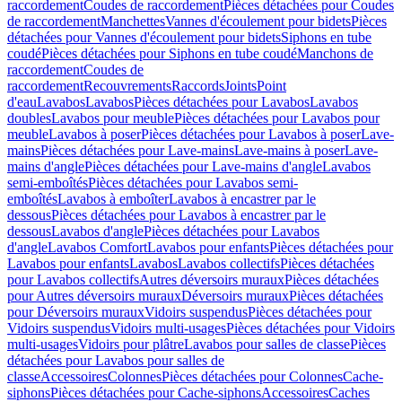
raccordement
Coudes de raccordement
Pièces détachées pour Coudes
de raccordement
Manchettes
Vannes d'écoulement pour bidets
Pièces
détachées pour Vannes d'écoulement pour bidets
Siphons en tube
coudé
Pièces détachées pour Siphons en tube coudé
Manchons de
raccordement
Coudes de
raccordement
Recouvrements
Raccords
Joints
Point
d'eau
Lavabos
Lavabos
Pièces détachées pour Lavabos
Lavabos
doubles
Lavabos pour meuble
Pièces détachées pour Lavabos pour
meuble
Lavabos à poser
Pièces détachées pour Lavabos à poser
Lave-
mains
Pièces détachées pour Lave-mains
Lave-mains à poser
Lave-
mains d'angle
Pièces détachées pour Lave-mains d'angle
Lavabos
semi-emboîtés
Pièces détachées pour Lavabos semi-
emboîtés
Lavabos à emboîter
Lavabos à encastrer par le
dessous
Pièces détachées pour Lavabos à encastrer par le
dessous
Lavabos d'angle
Pièces détachées pour Lavabos
d'angle
Lavabos Comfort
Lavabos pour enfants
Pièces détachées pour
Lavabos pour enfants
Lavabos
Lavabos collectifs
Pièces détachées
pour Lavabos collectifs
Autres déversoirs muraux
Pièces détachées
pour Autres déversoirs muraux
Déversoirs muraux
Pièces détachées
pour Déversoirs muraux
Vidoirs suspendus
Pièces détachées pour
Vidoirs suspendus
Vidoirs multi-usages
Pièces détachées pour Vidoirs
multi-usages
Vidoirs pour plâtre
Lavabos pour salles de classe
Pièces
détachées pour Lavabos pour salles de
classe
Accessoires
Colonnes
Pièces détachées pour Colonnes
Cache-
siphons
Pièces détachées pour Cache-siphons
Accessoires
Caches