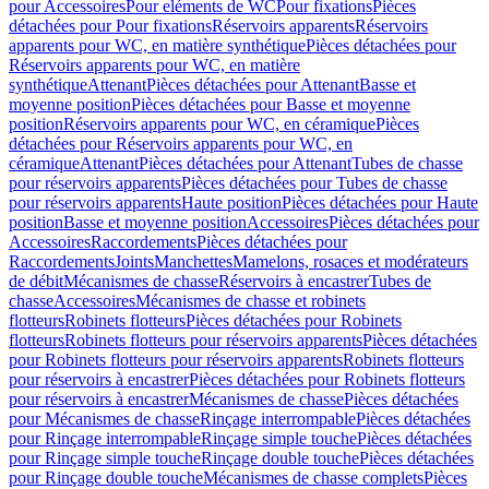
pour Accessoires
Pour eléments de WC
Pour fixations
Pièces
détachées pour Pour fixations
Réservoirs apparents
Réservoirs
apparents pour WC, en matière synthétique
Pièces détachées pour
Réservoirs apparents pour WC, en matière
synthétique
Attenant
Pièces détachées pour Attenant
Basse et
moyenne position
Pièces détachées pour Basse et moyenne
position
Réservoirs apparents pour WC, en céramique
Pièces
détachées pour Réservoirs apparents pour WC, en
céramique
Attenant
Pièces détachées pour Attenant
Tubes de chasse
pour réservoirs apparents
Pièces détachées pour Tubes de chasse
pour réservoirs apparents
Haute position
Pièces détachées pour Haute
position
Basse et moyenne position
Accessoires
Pièces détachées pour
Accessoires
Raccordements
Pièces détachées pour
Raccordements
Joints
Manchettes
Mamelons, rosaces et modérateurs
de débit
Mécanismes de chasse
Réservoirs à encastrer
Tubes de
chasse
Accessoires
Mécanismes de chasse et robinets
flotteurs
Robinets flotteurs
Pièces détachées pour Robinets
flotteurs
Robinets flotteurs pour réservoirs apparents
Pièces détachées
pour Robinets flotteurs pour réservoirs apparents
Robinets flotteurs
pour réservoirs à encastrer
Pièces détachées pour Robinets flotteurs
pour réservoirs à encastrer
Mécanismes de chasse
Pièces détachées
pour Mécanismes de chasse
Rinçage interrompable
Pièces détachées
pour Rinçage interrompable
Rinçage simple touche
Pièces détachées
pour Rinçage simple touche
Rinçage double touche
Pièces détachées
pour Rinçage double touche
Mécanismes de chasse complets
Pièces