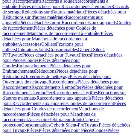
pour Raccordements
Raccords à souder
Raccordements à
emboîter
Pièces détachées pour Raccordements à emboîter
Raccords
de serrage
Réductions sur d'autres matériaux
Pièces détachées pour
Réductions sur d'autres matériaux
Raccordements aux
appareils
Pièces détachées pour Raccordements aux appareils
Coudes
de raccordement
Pièces détachées pour Coudes de
raccordement
Manchons de raccordement à emboîter
Pièces
détachées pour Manchons de raccordement à
emboîter
Accessoires
Colliers
Fixations pour
colliers
Obturateurs
Joints
Consommables
Geberit Silent-
PP
Tuyaux
Pièces détachées pour Tuyaux
Pièces
Pièces détachées
pour Pièces
Coudes
Pièces détachées pour
Coudes
Embranchements
Pièces détachées pour
Embranchements
Réductions
Pièces détachées pour
Réductions
Ouvertures de nettoyage
Pièces détachées pour
Ouvertures de nettoyage
Raccordements
Pièces détachées pour
Raccordements
Raccordements à emboîter
Pièces détachées pour
Raccordements à emboîter
Raccordements à griffes
Réductions sur
d'autres matériaux
Raccordements aux appareils
Pièces détachées
pour Raccordements aux appareils
Coudes de raccordement
Pièces
détachées pour Coudes de raccordement
Manchons de
raccordement
Pièces détachées pour Manchons de
raccordement
Accessoires
Obturateurs
Joints
Cape de
protection
Consommables
Geberit Silent-Pro
Tuyaux
Pièces détachées
pour Tuyaux
Pièces
Pièces détachées pour Pièces
Coudes
Pièces