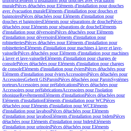
urinoirs
Eléments d'installation pour douches avec évacuation
murale
Pièces détachées pour Eléments d'installation pour douches
avec évacuation murale
Eléments d'installation pour douches et
baignoires
Pièces détachées pour Eléments d'installation pour
douches et baignoires
Eléments pour séparations de douche
Pièces
détachées pour Eléments pour séparations de douche
Eléments
d'installation pour déversoirs
Pièces détachées pour Eléments
d'installation pour déversoirs
Eléments d'installation pour
robinetteries
Pièces détachées pour Eléments d'installation pour
robinetteries
Eléments d'installation pour machines à laver et lave-
vaisselle
Pièces détachées pour Eléments d'installation pour machines
à laver et lave-vaisselle
Eléments d'installation pour charges de
console
Pièces détachées pour Eléments d'installation pour charges
de console
Eléments d'installation pour éviers
Pièces détachées pour
Eléments d'installation pour éviers
Accessoires
Pièces détachées pour
Accessoires
Geberit GIS
Parois
Pièces détachées pour Parois
Systèmes
porteurs
Accessoires pour préfabrications
Pièces détachées pour
Accessoires pour préfabrications
Accessoires pour l'isolation
phonique
Revêtements
Eléments d'installation
Pièces détachées pour
Eléments d'installation
Eléments d'installation pour WC
Pièces
détachées pour Eléments d'installation pour WC
Eléments
d'installation pour lavabos
Pièces détachées pour Eléments
d'installation pour lavabos
Eléments d'installation pour bidets
Pièces
détachées pour Eléments d'installation pour bidets
Eléments
d'installation pour urinoirs
Pièces détachées pour Eléments