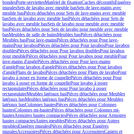
bondes
Porte-serviettes
Matériel de fixation
Caches décoratifs
Etagères
murales
Sets de lavabo avec meuble bas
Sets de lave-mains avec
meuble bas
Pièces détachées pour Sets de lave-mains avec meuble
bas
Sets de lavabo avec meuble bas
Pièces détachées pour Sets de
lavabo avec meuble bas
Sets de lavabo pour meuble avec meuble
bas
Pièces détachées pour Sets de lavabo pour meuble avec meuble
bas
Meubles de salle de bains
Meubles bas
Pièces détachées pour
Meubles bas
Pour lave-mains
Pièces détachées pour Pour lave-
mains
Pour lavabos
Pièces détachées pour Pour lavabos
Pour lavabos
doubles
Pièces détachées pour Pour lavabos doubles
Pour lavabos
pour meuble
Pièces détachées pour Pour lavabos pour meuble
Pour
lave-mains d'angle
Pièces détachées pour Pour lave-mains
d'angle
Pour lavabos d'angle
Pièces détachées pour Pour lavabos
d'angle
Plans de lavabo
Pièces détachées pour Plans de lavabo
Pour
lavabo à poser en forme de coupelle
Pièces détachées pour Pour
lavabo à poser en forme de coupelle
Pour lavabo à poser
rectangulaire
Pièces détachées pour Pour lavabo à poser
rectangulaire
Meubles latéraux bas
Pièces détachées pour Meubles
latéraux bas
Meubles latéraux bas
Pièces détachées pour Meubles
latéraux bas
Colonnes hautes
Pièces détachées pour Colonnes
hautes
Colonnes mi-hautes
Pièces détachées pour Colonnes mi-
hautes
Armoires hautes compactes
Pièces détachées pour Armoires
hautes compactes
Autres meubles
Pièces détachées pour Autres
meubles
Etagères murales
Pièces détachées pour Etagères
murales
Accessoires
Pièces détachées pour Accessoires
Casiers et