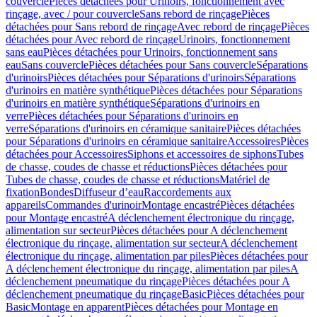
couvercle
Pièces détachées pour Urinoirs, fonctionnement avec
rinçage, avec / pour couvercle
Sans rebord de rinçage
Pièces
détachées pour Sans rebord de rinçage
Avec rebord de rinçage
Pièces
détachées pour Avec rebord de rinçage
Urinoirs, fonctionnement
sans eau
Pièces détachées pour Urinoirs, fonctionnement sans
eau
Sans couvercle
Pièces détachées pour Sans couvercle
Séparations
d'urinoirs
Pièces détachées pour Séparations d'urinoirs
Séparations
d'urinoirs en matière synthétique
Pièces détachées pour Séparations
d'urinoirs en matière synthétique
Séparations d'urinoirs en
verre
Pièces détachées pour Séparations d'urinoirs en
verre
Séparations d'urinoirs en céramique sanitaire
Pièces détachées
pour Séparations d'urinoirs en céramique sanitaire
Accessoires
Pièces
détachées pour Accessoires
Siphons et accessoires de siphons
Tubes
de chasse, coudes de chasse et réductions
Pièces détachées pour
Tubes de chasse, coudes de chasse et réductions
Matériel de
fixation
Bondes
Diffuseur d’eau
Raccordements aux
appareils
Commandes d'urinoir
Montage encastré
Pièces détachées
pour Montage encastré
A déclenchement électronique du rinçage,
alimentation sur secteur
Pièces détachées pour A déclenchement
électronique du rinçage, alimentation sur secteur
A déclenchement
électronique du rinçage, alimentation par piles
Pièces détachées pour
A déclenchement électronique du rinçage, alimentation par piles
A
déclenchement pneumatique du rinçage
Pièces détachées pour A
déclenchement pneumatique du rinçage
Basic
Pièces détachées pour
Basic
Montage en apparent
Pièces détachées pour Montage en