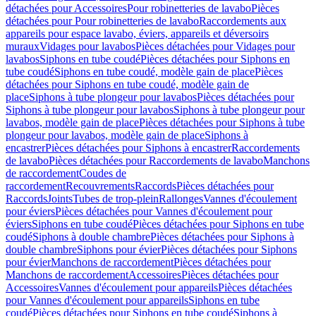
détachées pour Accessoires
Pour robinetteries de lavabo
Pièces
détachées pour Pour robinetteries de lavabo
Raccordements aux
appareils pour espace lavabo, éviers, appareils et déversoirs
muraux
Vidages pour lavabos
Pièces détachées pour Vidages pour
lavabos
Siphons en tube coudé
Pièces détachées pour Siphons en
tube coudé
Siphons en tube coudé, modèle gain de place
Pièces
détachées pour Siphons en tube coudé, modèle gain de
place
Siphons à tube plongeur pour lavabos
Pièces détachées pour
Siphons à tube plongeur pour lavabos
Siphons à tube plongeur pour
lavabos, modèle gain de place
Pièces détachées pour Siphons à tube
plongeur pour lavabos, modèle gain de place
Siphons à
encastrer
Pièces détachées pour Siphons à encastrer
Raccordements
de lavabo
Pièces détachées pour Raccordements de lavabo
Manchons
de raccordement
Coudes de
raccordement
Recouvrements
Raccords
Pièces détachées pour
Raccords
Joints
Tubes de trop-plein
Rallonges
Vannes d'écoulement
pour éviers
Pièces détachées pour Vannes d'écoulement pour
éviers
Siphons en tube coudé
Pièces détachées pour Siphons en tube
coudé
Siphons à double chambre
Pièces détachées pour Siphons à
double chambre
Siphons pour évier
Pièces détachées pour Siphons
pour évier
Manchons de raccordement
Pièces détachées pour
Manchons de raccordement
Accessoires
Pièces détachées pour
Accessoires
Vannes d'écoulement pour appareils
Pièces détachées
pour Vannes d'écoulement pour appareils
Siphons en tube
coudé
Pièces détachées pour Siphons en tube coudé
Siphons à