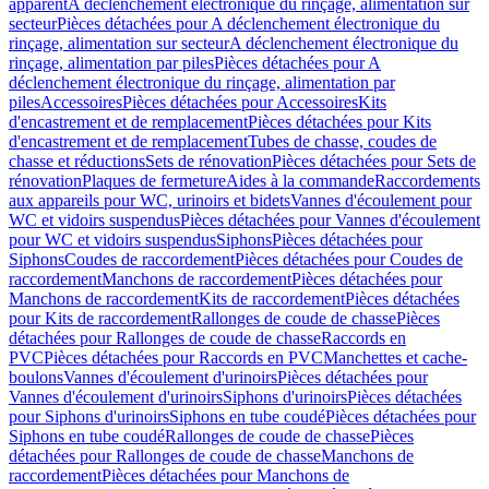
apparent
A déclenchement électronique du rinçage, alimentation sur
secteur
Pièces détachées pour A déclenchement électronique du
rinçage, alimentation sur secteur
A déclenchement électronique du
rinçage, alimentation par piles
Pièces détachées pour A
déclenchement électronique du rinçage, alimentation par
piles
Accessoires
Pièces détachées pour Accessoires
Kits
d'encastrement et de remplacement
Pièces détachées pour Kits
d'encastrement et de remplacement
Tubes de chasse, coudes de
chasse et réductions
Sets de rénovation
Pièces détachées pour Sets de
rénovation
Plaques de fermeture
Aides à la commande
Raccordements
aux appareils pour WC, urinoirs et bidets
Vannes d'écoulement pour
WC et vidoirs suspendus
Pièces détachées pour Vannes d'écoulement
pour WC et vidoirs suspendus
Siphons
Pièces détachées pour
Siphons
Coudes de raccordement
Pièces détachées pour Coudes de
raccordement
Manchons de raccordement
Pièces détachées pour
Manchons de raccordement
Kits de raccordement
Pièces détachées
pour Kits de raccordement
Rallonges de coude de chasse
Pièces
détachées pour Rallonges de coude de chasse
Raccords en
PVC
Pièces détachées pour Raccords en PVC
Manchettes et cache-
boulons
Vannes d'écoulement d'urinoirs
Pièces détachées pour
Vannes d'écoulement d'urinoirs
Siphons d'urinoirs
Pièces détachées
pour Siphons d'urinoirs
Siphons en tube coudé
Pièces détachées pour
Siphons en tube coudé
Rallonges de coude de chasse
Pièces
détachées pour Rallonges de coude de chasse
Manchons de
raccordement
Pièces détachées pour Manchons de