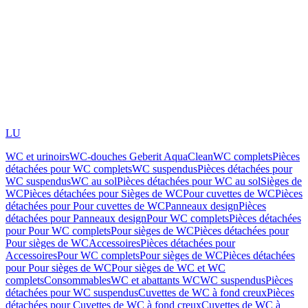
LU
WC et urinoirs
WC-douches Geberit AquaClean
WC complets
Pièces
détachées pour WC complets
WC suspendus
Pièces détachées pour
WC suspendus
WC au sol
Pièces détachées pour WC au sol
Sièges de
WC
Pièces détachées pour Sièges de WC
Pour cuvettes de WC
Pièces
détachées pour Pour cuvettes de WC
Panneaux design
Pièces
détachées pour Panneaux design
Pour WC complets
Pièces détachées
pour Pour WC complets
Pour sièges de WC
Pièces détachées pour
Pour sièges de WC
Accessoires
Pièces détachées pour
Accessoires
Pour WC complets
Pour sièges de WC
Pièces détachées
pour Pour sièges de WC
Pour sièges de WC et WC
complets
Consommables
WC et abattants WC
WC suspendus
Pièces
détachées pour WC suspendus
Cuvettes de WC à fond creux
Pièces
détachées pour Cuvettes de WC à fond creux
Cuvettes de WC à