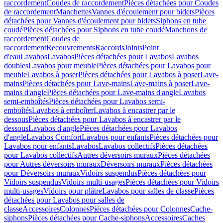
raccordement
Coudes de raccordement
Pièces détachées pour Coudes
de raccordement
Manchettes
Vannes d'écoulement pour bidets
Pièces
détachées pour Vannes d'écoulement pour bidets
Siphons en tube
coudé
Pièces détachées pour Siphons en tube coudé
Manchons de
raccordement
Coudes de
raccordement
Recouvrements
Raccords
Joints
Point
d'eau
Lavabos
Lavabos
Pièces détachées pour Lavabos
Lavabos
doubles
Lavabos pour meuble
Pièces détachées pour Lavabos pour
meuble
Lavabos à poser
Pièces détachées pour Lavabos à poser
Lave-
mains
Pièces détachées pour Lave-mains
Lave-mains à poser
Lave-
mains d'angle
Pièces détachées pour Lave-mains d'angle
Lavabos
semi-emboîtés
Pièces détachées pour Lavabos semi-
emboîtés
Lavabos à emboîter
Lavabos à encastrer par le
dessous
Pièces détachées pour Lavabos à encastrer par le
dessous
Lavabos d'angle
Pièces détachées pour Lavabos
d'angle
Lavabos Comfort
Lavabos pour enfants
Pièces détachées pour
Lavabos pour enfants
Lavabos
Lavabos collectifs
Pièces détachées
pour Lavabos collectifs
Autres déversoirs muraux
Pièces détachées
pour Autres déversoirs muraux
Déversoirs muraux
Pièces détachées
pour Déversoirs muraux
Vidoirs suspendus
Pièces détachées pour
Vidoirs suspendus
Vidoirs multi-usages
Pièces détachées pour Vidoirs
multi-usages
Vidoirs pour plâtre
Lavabos pour salles de classe
Pièces
détachées pour Lavabos pour salles de
classe
Accessoires
Colonnes
Pièces détachées pour Colonnes
Cache-
siphons
Pièces détachées pour Cache-siphons
Accessoires
Caches