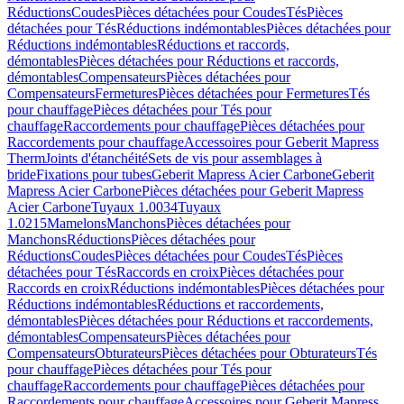
Réductions
Coudes
Pièces détachées pour Coudes
Tés
Pièces
détachées pour Tés
Réductions indémontables
Pièces détachées pour
Réductions indémontables
Réductions et raccords,
démontables
Pièces détachées pour Réductions et raccords,
démontables
Compensateurs
Pièces détachées pour
Compensateurs
Fermetures
Pièces détachées pour Fermetures
Tés
pour chauffage
Pièces détachées pour Tés pour
chauffage
Raccordements pour chauffage
Pièces détachées pour
Raccordements pour chauffage
Accessoires pour Geberit Mapress
Therm
Joints d'étanchéité
Sets de vis pour assemblages à
bride
Fixations pour tubes
Geberit Mapress Acier Carbone
Geberit
Mapress Acier Carbone
Pièces détachées pour Geberit Mapress
Acier Carbone
Tuyaux 1.0034
Tuyaux
1.0215
Mamelons
Manchons
Pièces détachées pour
Manchons
Réductions
Pièces détachées pour
Réductions
Coudes
Pièces détachées pour Coudes
Tés
Pièces
détachées pour Tés
Raccords en croix
Pièces détachées pour
Raccords en croix
Réductions indémontables
Pièces détachées pour
Réductions indémontables
Réductions et raccordements,
démontables
Pièces détachées pour Réductions et raccordements,
démontables
Compensateurs
Pièces détachées pour
Compensateurs
Obturateurs
Pièces détachées pour Obturateurs
Tés
pour chauffage
Pièces détachées pour Tés pour
chauffage
Raccordements pour chauffage
Pièces détachées pour
Raccordements pour chauffage
Accessoires pour Geberit Mapress