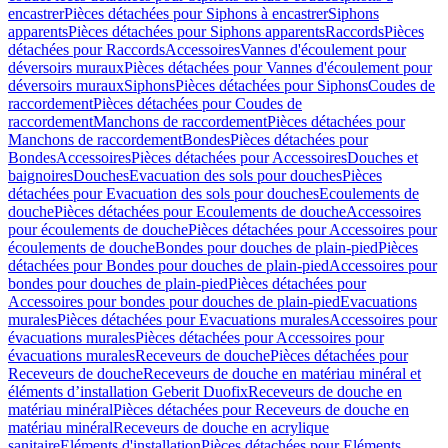
encastrer
Pièces détachées pour Siphons à encastrer
Siphons
apparents
Pièces détachées pour Siphons apparents
Raccords
Pièces
détachées pour Raccords
Accessoires
Vannes d'écoulement pour
déversoirs muraux
Pièces détachées pour Vannes d'écoulement pour
déversoirs muraux
Siphons
Pièces détachées pour Siphons
Coudes de
raccordement
Pièces détachées pour Coudes de
raccordement
Manchons de raccordement
Pièces détachées pour
Manchons de raccordement
Bondes
Pièces détachées pour
Bondes
Accessoires
Pièces détachées pour Accessoires
Douches et
baignoires
Douches
Evacuation des sols pour douches
Pièces
détachées pour Evacuation des sols pour douches
Ecoulements de
douche
Pièces détachées pour Ecoulements de douche
Accessoires
pour écoulements de douche
Pièces détachées pour Accessoires pour
écoulements de douche
Bondes pour douches de plain-pied
Pièces
détachées pour Bondes pour douches de plain-pied
Accessoires pour
bondes pour douches de plain-pied
Pièces détachées pour
Accessoires pour bondes pour douches de plain-pied
Evacuations
murales
Pièces détachées pour Evacuations murales
Accessoires pour
évacuations murales
Pièces détachées pour Accessoires pour
évacuations murales
Receveurs de douche
Pièces détachées pour
Receveurs de douche
Receveurs de douche en matériau minéral et
éléments d’installation Geberit Duofix
Receveurs de douche en
matériau minéral
Pièces détachées pour Receveurs de douche en
matériau minéral
Receveurs de douche en acrylique
sanitaire
Eléments d'installation
Pièces détachées pour Eléments