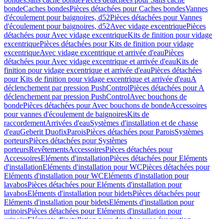
bonde
Caches bondes
Pièces détachées pour Caches bondes
Vannes
d'écoulement pour baignoires, d52
Pièces détachées pour Vannes
d'écoulement pour baignoires, d52
Avec vidage excentrique
Pièces
détachées pour Avec vidage excentrique
Kits de finition pour vidage
excentrique
Pièces détachées pour Kits de finition pour vidage
excentrique
Avec vidage excentrique et arrivée d'eau
Pièces
détachées pour Avec vidage excentrique et arrivée d'eau
Kits de
finition pour vidage excentrique et arrivée d'eau
Pièces détachées
pour Kits de finition pour vidage excentrique et arrivée d'eau
A
déclenchement par pression PushControl
Pièces détachées pour A
déclenchement par pression PushControl
Avec bouchons de
bonde
Pièces détachées pour Avec bouchons de bonde
Accessoires
pour vannes d'écoulement de baignoires
Kits de
raccordement
Arrivées d'eau
Systèmes d'installation et de chasse
d'eau
Geberit Duofix
Parois
Pièces détachées pour Parois
Systèmes
porteurs
Pièces détachées pour Systèmes
porteurs
Revêtements
Accessoires
Pièces détachées pour
Accessoires
Eléments d'installation
Pièces détachées pour Eléments
d'installation
Eléments d'installation pour WC
Pièces détachées pour
Eléments d'installation pour WC
Eléments d'installation pour
lavabos
Pièces détachées pour Eléments d'installation pour
lavabos
Eléments d'installation pour bidets
Pièces détachées pour
Eléments d'installation pour bidets
Eléments d'installation pour
urinoirs
Pièces détachées pour Eléments d'installation pour