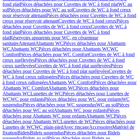
fond plat
Pièces détachées pour Cuvettes de WC à fond plat
WC au
sol
Pièces détachées pour WC au sol
Cuvettes de WC à fond creux
pour réservoir attenant
Pièces détachées pour Cuvettes de WC à fond
creux pour réservoir attenant
Cuvettes de WC à fond creux
Pièces
détachées pour Cuvettes de WC à fond creux
Cuvettes de WC à
fond plat
Pièces détachées pour Cuvettes de WC à fond
plat
Réservoirs apparents pour WC, en céramique
sanitaire
Attenant
Abattants WC
Pièces détachées pour Abattants
WC
Abattants WC
Pièces détachées pour Abattants WC
WC
Comfort
Pièces détachées pour WC Comfort
Cuvettes de WC à fond
creux surélevées
Pièces détachées pour Cuvettes de WC à fond
creux surélevées
Cuvettes de WC à fond plat surélevées
Pièces
détachées pour Cuvettes de WC à fond plat surélevées
Cuvettes de
WC à fond creux rallongées
Pièces détachées pour Cuvettes de WC
à fond creux rallongées
Abattants WC Comfort
Pièces détachées pour
Abattants WC Comfort
Abattants WC
Pièces détachées pour
Abattants WC
Lunettes de WC
Pièces détachées pour Lunettes de
WC
WC pour enfants
Pièces détachées pour WC pour enfants
WC
suspendus
Pièces détachées pour WC suspendus
WC au sol
Pièces
détachées pour WC au sol
Abattants WC pour enfants
Pièces
détachées pour Abattants WC pour enfants
Abattants WC
Pièces
détachées pour Abattants WC
Lunettes de WC
Pièces détachées pour
Lunettes de WC
WC plain-pied
Avec rinçage
Accessoires
Matériel de
fixation
Bidets
Bidets suspendus
Pièces détachées pour Bidets
suspendus
Bidets au sol
Pièces détachées pour Bidets au