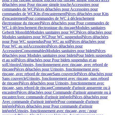
détachées pour Pour rinçage simple touche
Accessoires pour
commandes de WC
Pièces détachées pour Accessoires pour
commandes de WC
Kits d'encastrement
Pièces détachées pour Kits
d'encastrement
Pour commandes de WC à déclenchement
électronique du rinçage
Pièces détachées pour Pour commandes de
WC à déclenchement électronique du rinçage
Modules sanitaires
Geberit Monolith
Modules sanitaires pour WC
Pièces détachées pour
Modules sanitaires pour WC
Pour WC suspendus
Pièces détachées
pour Pour WC suspendus
Pour WC au sol
Pièces détachées pour
Pour WC au sol
Accessoires
Pièces détachées pour
Accessoires
Consommables
Modules sanitaires pour bidets
Pièces
détachées pour Modules sanitaires pour bidets
Pour bidets suspendus
et au sol
Pièces détachées pour Pour bidets suspendus et au
sol
Urinoirs
Urinoirs, fonctionnement avec rinçage, avec rebord de
rinçage
Pièces détachées pour Urinoirs, fonctionnement avec
rinçage, avec rebord de rinçage
Sans couvercle
Pièces détachées pour
Sans couvercle
Urinoirs, fonctionnement avec rinçage, sans rebord
de rinçage
Pièces détachées pour Urinoirs, fonctionnement avec
rinçage, sans rebord de rinçage
Commande d'urinoir apparente ou à
encastrer
Pièces détachées pour Commande d'urinoir apparente ou à
encastrer
Avec commande d'urinoir intégrée
Pièces détachées pour
Avec commande d'urinoir intégrée
Pour commande d'urinoir
intégrée
Pièces détachées pour Pour commande d'urinoir
intégrée
Urinoirs, fonctionnement avec rinçage, avec / pour