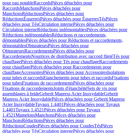
pour eau potable
Raccords
Pièces détachées pour
Raccords
Manchons
Pièces détachées pour
Manchons
Réductions
Pièces détachées pour
Réductions
Équerres
Pièces détachées pour Équerres
Tés
Pièces
détachées pour Tés
Circulation interne
Pièces détachées pour
Circulation interne
Réductions indémontables
Pièces détachées pour
Réductions indémontables
Réductions et raccordements,
démontables
Pièces détachées pour Réductions et raccordements,
démontables
Obturateurs
Pièces détachées pour
Obturateurs
Raccordements
Pièces détachées pour
Raccordements
Nourrices de distribution avec raccord fileté
Tés pour
chauffage
Pièces détachées pour Tés pour chauffage
Raccordements
pour chauffage
Pièces détachées pour Raccordements pour
chauffage
Accessoires
Pièces détachées pour Accessoires
Isolations
pour tubes et raccords
Etanchements pour tubes et raccords
Fixations
pour tubes
Fixations de raccordements
Pièces détachées pour
Fixations de raccordements
Joints d'étanchéité
Sets de vis pour
assemblages à bride
Geberit Mapress Acier Inoxydable
Geberit
Mapress Acier Inoxydable
Pièces détachées pour Geberit Mapress
Acier Inoxydable
Tuyaux 1.4401
Pièces détachées pour Tuyaux
1.4401
Tuyaux 1.4521
Pièces détachées pour Tuyaux
1.4521
Mamelons
Manchons
Pièces détachées pour
Manchons
Réductions
Pièces détachées pour
Réductions
Coudes
Pièces détachées pour Coudes
Tés
Pièces
détachées pour Tés
Circulation interne
Pièces détachées pour