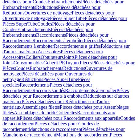
détachées pour Coudes
Embranchements
Pièces détachées pour
Embranchements
Réductions
Pièces détachées pour
Réductions
Ouvertures de nettoyage
Pièces détachées pour
Ouvertures de nettoyage
Pièces SuperTube
Pièces détachées pour
Pièces SuperTube
Coudes
Pièces détachées pour
Coudes
Embranchements
Pièces détachées pour
Embranchements
Raccordements
Pièces détachées pour
Raccordements
Raccordements à emboîter
Pièces détachées pour
Raccordements à emboîter
Raccordements à griffes
Réductions sur
d'autres matériaux
Accessoires
Pièces détachées pour
Accessoires
Colliers
Obturateurs
Joints
Pièces détachées pour
Joints
Consommables
Geberit PE
Tuyaux
Pièces
Pièces détachées pour
Pièces
Coudes
Embranchements
Réductions
Ouvertures de
nettoyage
Pièces détachées pour Ouvertures de
nettoyage
Réductions
Pièces SuperTube
Pièces
spéciales
Raccordements
Pièces détachées pour
Raccordements
Raccords soudés
Raccordements à emboîter
Pièces
détachées pour Raccordements à emboîter
Réductions sur d'autres
matériaux
Pièces détachées pour Réductions sur d'autres
matériaux
Assemblages filetés
Pièces détachées pour Assemblages
filetés
Assemblages de bride
Collerettes
Raccordements aux
appareils
Pièces détachées pour Raccordements aux appareils
Coudes
de raccordement
Pièces détachées pour Coudes de
raccordement
Manchons de raccordement
Pièces détachées pour
Manchons de raccordement
Manchons de raccordement
Pièces