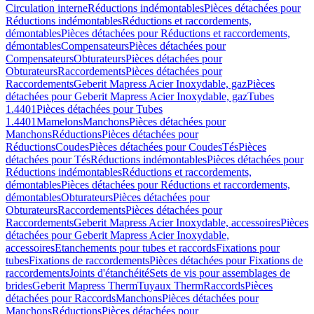
Circulation interne
Réductions indémontables
Pièces détachées pour
Réductions indémontables
Réductions et raccordements,
démontables
Pièces détachées pour Réductions et raccordements,
démontables
Compensateurs
Pièces détachées pour
Compensateurs
Obturateurs
Pièces détachées pour
Obturateurs
Raccordements
Pièces détachées pour
Raccordements
Geberit Mapress Acier Inoxydable, gaz
Pièces
détachées pour Geberit Mapress Acier Inoxydable, gaz
Tubes
1.4401
Pièces détachées pour Tubes
1.4401
Mamelons
Manchons
Pièces détachées pour
Manchons
Réductions
Pièces détachées pour
Réductions
Coudes
Pièces détachées pour Coudes
Tés
Pièces
détachées pour Tés
Réductions indémontables
Pièces détachées pour
Réductions indémontables
Réductions et raccordements,
démontables
Pièces détachées pour Réductions et raccordements,
démontables
Obturateurs
Pièces détachées pour
Obturateurs
Raccordements
Pièces détachées pour
Raccordements
Geberit Mapress Acier Inoxydable, accessoires
Pièces
détachées pour Geberit Mapress Acier Inoxydable,
accessoires
Etanchements pour tubes et raccords
Fixations pour
tubes
Fixations de raccordements
Pièces détachées pour Fixations de
raccordements
Joints d'étanchéité
Sets de vis pour assemblages de
brides
Geberit Mapress Therm
Tuyaux Therm
Raccords
Pièces
détachées pour Raccords
Manchons
Pièces détachées pour
Manchons
Réductions
Pièces détachées pour