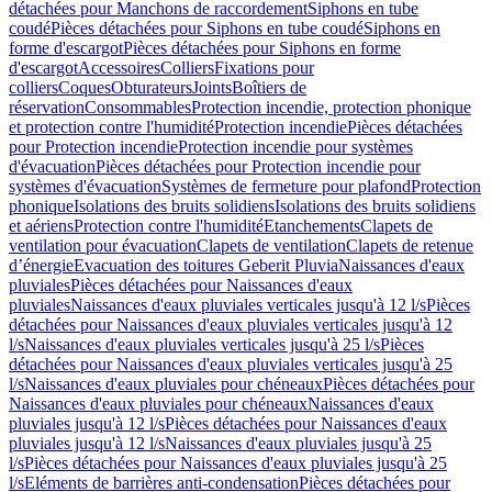
détachées pour Manchons de raccordement
Siphons en tube
coudé
Pièces détachées pour Siphons en tube coudé
Siphons en
forme d'escargot
Pièces détachées pour Siphons en forme
d'escargot
Accessoires
Colliers
Fixations pour
colliers
Coques
Obturateurs
Joints
Boîtiers de
réservation
Consommables
Protection incendie, protection phonique
et protection contre l'humidité
Protection incendie
Pièces détachées
pour Protection incendie
Protection incendie pour systèmes
d'évacuation
Pièces détachées pour Protection incendie pour
systèmes d'évacuation
Systèmes de fermeture pour plafond
Protection
phonique
Isolations des bruits solidiens
Isolations des bruits solidiens
et aériens
Protection contre l'humidité
Etanchements
Clapets de
ventilation pour évacuation
Clapets de ventilation
Clapets de retenue
d’énergie
Evacuation des toitures Geberit Pluvia
Naissances d'eaux
pluviales
Pièces détachées pour Naissances d'eaux
pluviales
Naissances d'eaux pluviales verticales jusqu'à 12 l/s
Pièces
détachées pour Naissances d'eaux pluviales verticales jusqu'à 12
l/s
Naissances d'eaux pluviales verticales jusqu'à 25 l/s
Pièces
détachées pour Naissances d'eaux pluviales verticales jusqu'à 25
l/s
Naissances d'eaux pluviales pour chéneaux
Pièces détachées pour
Naissances d'eaux pluviales pour chéneaux
Naissances d'eaux
pluviales jusqu'à 12 l/s
Pièces détachées pour Naissances d'eaux
pluviales jusqu'à 12 l/s
Naissances d'eaux pluviales jusqu'à 25
l/s
Pièces détachées pour Naissances d'eaux pluviales jusqu'à 25
l/s
Eléments de barrières anti-condensation
Pièces détachées pour