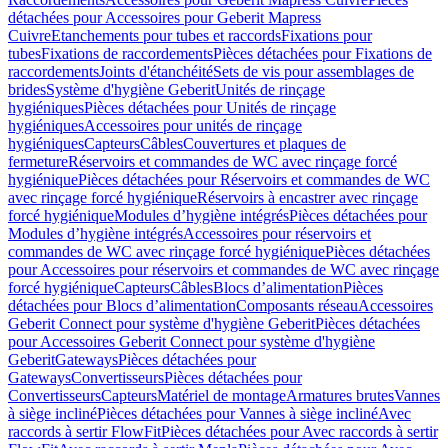
détachées pour Accessoires pour Geberit Mapress
Cuivre
Etanchements pour tubes et raccords
Fixations pour
tubes
Fixations de raccordements
Pièces détachées pour Fixations de
raccordements
Joints d'étanchéité
Sets de vis pour assemblages de
brides
Système d'hygiène Geberit
Unités de rinçage
hygiéniques
Pièces détachées pour Unités de rinçage
hygiéniques
Accessoires pour unités de rinçage
hygiéniques
Capteurs
Câbles
Couvertures et plaques de
fermeture
Réservoirs et commandes de WC avec rinçage forcé
hygiénique
Pièces détachées pour Réservoirs et commandes de WC
avec rinçage forcé hygiénique
Réservoirs à encastrer avec rinçage
forcé hygiénique
Modules d’hygiène intégrés
Pièces détachées pour
Modules d’hygiène intégrés
Accessoires pour réservoirs et
commandes de WC avec rinçage forcé hygiénique
Pièces détachées
pour Accessoires pour réservoirs et commandes de WC avec rinçage
forcé hygiénique
Capteurs
Câbles
Blocs d’alimentation
Pièces
détachées pour Blocs d’alimentation
Composants réseau
Accessoires
Geberit Connect pour système d'hygiène Geberit
Pièces détachées
pour Accessoires Geberit Connect pour système d'hygiène
Geberit
Gateways
Pièces détachées pour
Gateways
Convertisseurs
Pièces détachées pour
Convertisseurs
Capteurs
Matériel de montage
Armatures brutes
Vannes
à siège incliné
Pièces détachées pour Vannes à siège incliné
Avec
raccords à sertir FlowFit
Pièces détachées pour Avec raccords à sertir