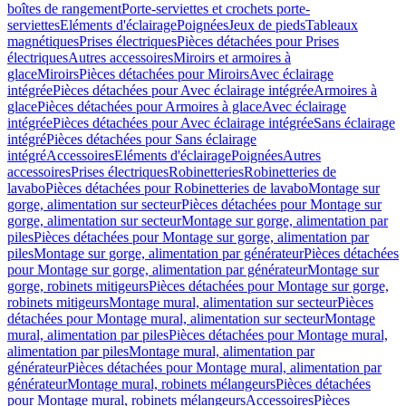
boîtes de rangement
Porte-serviettes et crochets porte-
serviettes
Eléments d'éclairage
Poignées
Jeux de pieds
Tableaux
magnétiques
Prises électriques
Pièces détachées pour Prises
électriques
Autres accessoires
Miroirs et armoires à
glace
Miroirs
Pièces détachées pour Miroirs
Avec éclairage
intégrée
Pièces détachées pour Avec éclairage intégrée
Armoires à
glace
Pièces détachées pour Armoires à glace
Avec éclairage
intégrée
Pièces détachées pour Avec éclairage intégrée
Sans éclairage
intégré
Pièces détachées pour Sans éclairage
intégré
Accessoires
Eléments d'éclairage
Poignées
Autres
accessoires
Prises électriques
Robinetteries
Robinetteries de
lavabo
Pièces détachées pour Robinetteries de lavabo
Montage sur
gorge, alimentation sur secteur
Pièces détachées pour Montage sur
gorge, alimentation sur secteur
Montage sur gorge, alimentation par
piles
Pièces détachées pour Montage sur gorge, alimentation par
piles
Montage sur gorge, alimentation par générateur
Pièces détachées
pour Montage sur gorge, alimentation par générateur
Montage sur
gorge, robinets mitigeurs
Pièces détachées pour Montage sur gorge,
robinets mitigeurs
Montage mural, alimentation sur secteur
Pièces
détachées pour Montage mural, alimentation sur secteur
Montage
mural, alimentation par piles
Pièces détachées pour Montage mural,
alimentation par piles
Montage mural, alimentation par
générateur
Pièces détachées pour Montage mural, alimentation par
générateur
Montage mural, robinets mélangeurs
Pièces détachées
pour Montage mural, robinets mélangeurs
Accessoires
Pièces