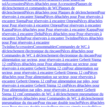
sol
Accessoires
Pièces détachées pour Accessoires
Plaques de
déclenchement et commandes de WC
Plaques de
déclenchement
Pièces détachées pour Plaques de déclenchement
Pour
réservoirs à encastrer Sigma
Pièces détachées pour Pour réservoirs à
encastrer Sigma
Pour réservoirs à encastrer Omega
Pièces détachées
pour Pour réservoirs à encastrer Omega
Pour réservoirs à encastrer
Kappa
Pièces détachées pour Pour réservoirs à encastrer Kappa
Pour
réservoirs à encastrer Delta
Pièces détachées pour Pour réservoirs à
encastrer Delta
Pour réservoirs à encastrer Twinline
Pièces détachées
pour Pour réservoirs à encastrer
Twinline
Accessoires
Consommables
Commandes de WC à
déclenchement électronique du rinçage
Pièces détachées pour
Commandes de WC à déclenchement électronique du rinçage
Pour
alimentation sur secteur, pour réservoirs à encastrer Geberit Sigma
12 cm
Pièces détachées pour Pour alimentation sur secteur, pour
réservoirs à encastrer Geberit Sigma 12 cm
Pour alimentation sur
secteur, pour réservoirs à encastrer Geberit Omega 12 cm
Pièces
détachées pour Pour alimentation sur secteur, pour réservoirs à
encastrer Geberit Omega 12 cm
Pour alimentation par piles, pour
réservoirs à encastrer Geberit Sigma 12 cm
Pièces détachées pour
Pour alimentation par piles, pour réservoirs à encastrer Geberit
Sigma 12 cm
Commandes de WC à déclenchement pneumatique du
rinçage
Pièces détachées pour Commandes de WC à déclenchement
pneumatique du rinçage
Pour rinçage double touche
Pièces détachées
pour Pour rinçage double touche
Pour rinçage simple touche
Pièces