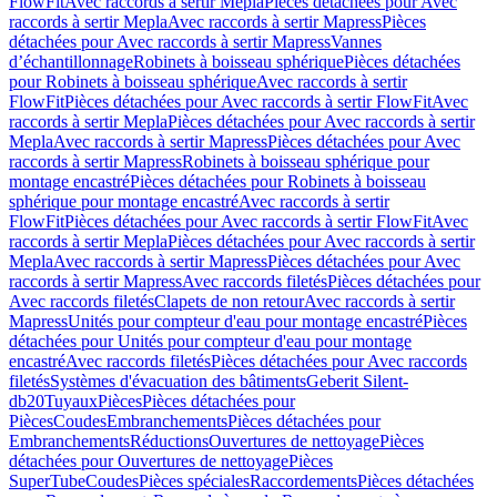
FlowFit
Avec raccords à sertir Mepla
Pièces détachées pour Avec
raccords à sertir Mepla
Avec raccords à sertir Mapress
Pièces
détachées pour Avec raccords à sertir Mapress
Vannes
d’échantillonnage
Robinets à boisseau sphérique
Pièces détachées
pour Robinets à boisseau sphérique
Avec raccords à sertir
FlowFit
Pièces détachées pour Avec raccords à sertir FlowFit
Avec
raccords à sertir Mepla
Pièces détachées pour Avec raccords à sertir
Mepla
Avec raccords à sertir Mapress
Pièces détachées pour Avec
raccords à sertir Mapress
Robinets à boisseau sphérique pour
montage encastré
Pièces détachées pour Robinets à boisseau
sphérique pour montage encastré
Avec raccords à sertir
FlowFit
Pièces détachées pour Avec raccords à sertir FlowFit
Avec
raccords à sertir Mepla
Pièces détachées pour Avec raccords à sertir
Mepla
Avec raccords à sertir Mapress
Pièces détachées pour Avec
raccords à sertir Mapress
Avec raccords filetés
Pièces détachées pour
Avec raccords filetés
Clapets de non retour
Avec raccords à sertir
Mapress
Unités pour compteur d'eau pour montage encastré
Pièces
détachées pour Unités pour compteur d'eau pour montage
encastré
Avec raccords filetés
Pièces détachées pour Avec raccords
filetés
Systèmes d'évacuation des bâtiments
Geberit Silent-
db20
Tuyaux
Pièces
Pièces détachées pour
Pièces
Coudes
Embranchements
Pièces détachées pour
Embranchements
Réductions
Ouvertures de nettoyage
Pièces
détachées pour Ouvertures de nettoyage
Pièces
SuperTube
Coudes
Pièces spéciales
Raccordements
Pièces détachées