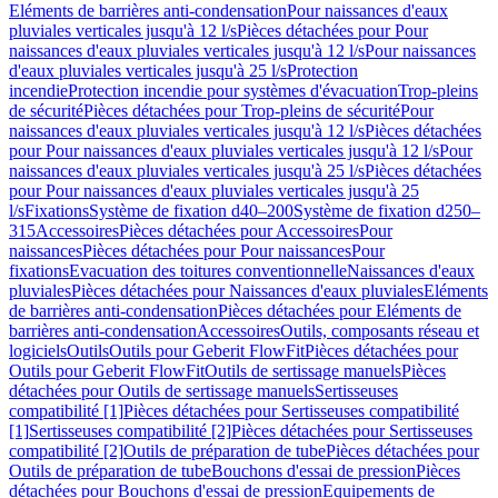
Eléments de barrières anti-condensation
Pour naissances d'eaux
pluviales verticales jusqu'à 12 l/s
Pièces détachées pour Pour
naissances d'eaux pluviales verticales jusqu'à 12 l/s
Pour naissances
d'eaux pluviales verticales jusqu'à 25 l/s
Protection
incendie
Protection incendie pour systèmes d'évacuation
Trop-pleins
de sécurité
Pièces détachées pour Trop-pleins de sécurité
Pour
naissances d'eaux pluviales verticales jusqu'à 12 l/s
Pièces détachées
pour Pour naissances d'eaux pluviales verticales jusqu'à 12 l/s
Pour
naissances d'eaux pluviales verticales jusqu'à 25 l/s
Pièces détachées
pour Pour naissances d'eaux pluviales verticales jusqu'à 25
l/s
Fixations
Système de fixation d40–200
Système de fixation d250–
315
Accessoires
Pièces détachées pour Accessoires
Pour
naissances
Pièces détachées pour Pour naissances
Pour
fixations
Evacuation des toitures conventionnelle
Naissances d'eaux
pluviales
Pièces détachées pour Naissances d'eaux pluviales
Eléments
de barrières anti-condensation
Pièces détachées pour Eléments de
barrières anti-condensation
Accessoires
Outils, composants réseau et
logiciels
Outils
Outils pour Geberit FlowFit
Pièces détachées pour
Outils pour Geberit FlowFit
Outils de sertissage manuels
Pièces
détachées pour Outils de sertissage manuels
Sertisseuses
compatibilité [1]
Pièces détachées pour Sertisseuses compatibilité
[1]
Sertisseuses compatibilité [2]
Pièces détachées pour Sertisseuses
compatibilité [2]
Outils de préparation de tube
Pièces détachées pour
Outils de préparation de tube
Bouchons d'essai de pression
Pièces
détachées pour Bouchons d'essai de pression
Equipements de