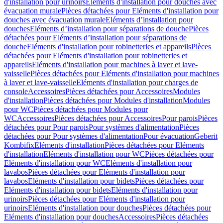
d'installation pour urinoirs
Eléments d'installation pour douches avec
évacuation murale
Pièces détachées pour Eléments d'installation pour
douches avec évacuation murale
Eléments d’installation pour
douches
Eléments d’installation pour séparations de douche
Pièces
détachées pour Eléments d’installation pour séparations de
douche
Eléments d'installation pour robinetteries et appareils
Pièces
détachées pour Eléments d'installation pour robinetteries et
appareils
Eléments d'installation pour machines à laver et lave-
vaisselle
Pièces détachées pour Eléments d'installation pour machines
à laver et lave-vaisselle
Eléments d'installation pour charges de
console
Accessoires
Pièces détachées pour Accessoires
Modules
d'installation
Pièces détachées pour Modules d'installation
Modules
pour WC
Pièces détachées pour Modules pour
WC
Accessoires
Pièces détachées pour Accessoires
Pour parois
Pièces
détachées pour Pour parois
Pour systèmes d'alimentation
Pièces
détachées pour Pour systèmes d'alimentation
Pour évacuation
Geberit
Kombifix
Eléments d'installation
Pièces détachées pour Eléments
d'installation
Eléments d'installation pour WC
Pièces détachées pour
Eléments d'installation pour WC
Eléments d'installation pour
lavabos
Pièces détachées pour Eléments d'installation pour
lavabos
Eléments d'installation pour bidets
Pièces détachées pour
Eléments d'installation pour bidets
Eléments d'installation pour
urinoirs
Pièces détachées pour Eléments d'installation pour
urinoirs
Eléments d'installation pour douches
Pièces détachées pour
Eléments d'installation pour douches
Accessoires
Pièces détachées