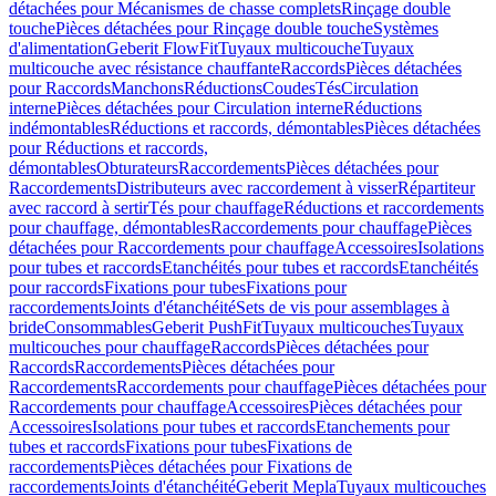
détachées pour Mécanismes de chasse complets
Rinçage double
touche
Pièces détachées pour Rinçage double touche
Systèmes
d'alimentation
Geberit FlowFit
Tuyaux multicouche
Tuyaux
multicouche avec résistance chauffante
Raccords
Pièces détachées
pour Raccords
Manchons
Réductions
Coudes
Tés
Circulation
interne
Pièces détachées pour Circulation interne
Réductions
indémontables
Réductions et raccords, démontables
Pièces détachées
pour Réductions et raccords,
démontables
Obturateurs
Raccordements
Pièces détachées pour
Raccordements
Distributeurs avec raccordement à visser
Répartiteur
avec raccord à sertir
Tés pour chauffage
Réductions et raccordements
pour chauffage, démontables
Raccordements pour chauffage
Pièces
détachées pour Raccordements pour chauffage
Accessoires
Isolations
pour tubes et raccords
Etanchéités pour tubes et raccords
Etanchéités
pour raccords
Fixations pour tubes
Fixations pour
raccordements
Joints d'étanchéité
Sets de vis pour assemblages à
bride
Consommables
Geberit PushFit
Tuyaux multicouches
Tuyaux
multicouches pour chauffage
Raccords
Pièces détachées pour
Raccords
Raccordements
Pièces détachées pour
Raccordements
Raccordements pour chauffage
Pièces détachées pour
Raccordements pour chauffage
Accessoires
Pièces détachées pour
Accessoires
Isolations pour tubes et raccords
Etanchements pour
tubes et raccords
Fixations pour tubes
Fixations de
raccordements
Pièces détachées pour Fixations de
raccordements
Joints d'étanchéité
Geberit Mepla
Tuyaux multicouches