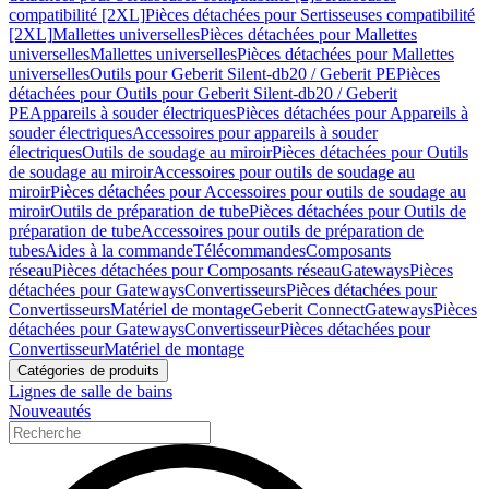
compatibilité [2XL]
Pièces détachées pour Sertisseuses compatibilité
[2XL]
Mallettes universelles
Pièces détachées pour Mallettes
universelles
Mallettes universelles
Pièces détachées pour Mallettes
universelles
Outils pour Geberit Silent-db20 / Geberit PE
Pièces
détachées pour Outils pour Geberit Silent-db20 / Geberit
PE
Appareils à souder électriques
Pièces détachées pour Appareils à
souder électriques
Accessoires pour appareils à souder
électriques
Outils de soudage au miroir
Pièces détachées pour Outils
de soudage au miroir
Accessoires pour outils de soudage au
miroir
Pièces détachées pour Accessoires pour outils de soudage au
miroir
Outils de préparation de tube
Pièces détachées pour Outils de
préparation de tube
Accessoires pour outils de préparation de
tubes
Aides à la commande
Télécommandes
Composants
réseau
Pièces détachées pour Composants réseau
Gateways
Pièces
détachées pour Gateways
Convertisseurs
Pièces détachées pour
Convertisseurs
Matériel de montage
Geberit Connect
Gateways
Pièces
détachées pour Gateways
Convertisseur
Pièces détachées pour
Convertisseur
Matériel de montage
Catégories de produits
Lignes de salle de bains
Nouveautés