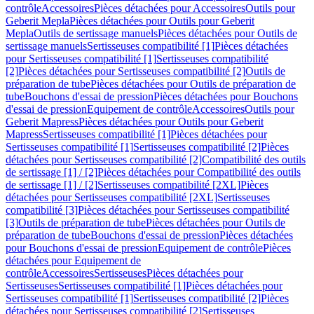
contrôle
Accessoires
Pièces détachées pour Accessoires
Outils pour
Geberit Mepla
Pièces détachées pour Outils pour Geberit
Mepla
Outils de sertissage manuels
Pièces détachées pour Outils de
sertissage manuels
Sertisseuses compatibilité [1]
Pièces détachées
pour Sertisseuses compatibilité [1]
Sertisseuses compatibilité
[2]
Pièces détachées pour Sertisseuses compatibilité [2]
Outils de
préparation de tube
Pièces détachées pour Outils de préparation de
tube
Bouchons d'essai de pression
Pièces détachées pour Bouchons
d'essai de pression
Equipement de contrôle
Accessoires
Outils pour
Geberit Mapress
Pièces détachées pour Outils pour Geberit
Mapress
Sertisseuses compatibilité [1]
Pièces détachées pour
Sertisseuses compatibilité [1]
Sertisseuses compatibilité [2]
Pièces
détachées pour Sertisseuses compatibilité [2]
Compatibilité des outils
de sertissage [1] / [2]
Pièces détachées pour Compatibilité des outils
de sertissage [1] / [2]
Sertisseuses compatibilité [2XL]
Pièces
détachées pour Sertisseuses compatibilité [2XL]
Sertisseuses
compatibilité [3]
Pièces détachées pour Sertisseuses compatibilité
[3]
Outils de préparation de tube
Pièces détachées pour Outils de
préparation de tube
Bouchons d'essai de pression
Pièces détachées
pour Bouchons d'essai de pression
Equipement de contrôle
Pièces
détachées pour Equipement de
contrôle
Accessoires
Sertisseuses
Pièces détachées pour
Sertisseuses
Sertisseuses compatibilité [1]
Pièces détachées pour
Sertisseuses compatibilité [1]
Sertisseuses compatibilité [2]
Pièces
détachées pour Sertisseuses compatibilité [2]
Sertisseuses