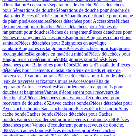
d'installation
Accessoires
Séparations de douche
Pièces détachées
pour Séparations de douche
Séparations de douche pour douche de
plain-pied
Pièces détachées pour Séparations de douche pour douche
de plain-pied
Accessoires
Pièces détachées pour Accessoires
Niches
de rangement pour douches
Pièces détachées pour Niches de
rangement pour douches
Niches de rangement
Pièces détachées pour
Niches de rangement
Accessoires
Baignoires
Baignoires en acrylique
sanitaire
Pièces détachées pour Baignoires en acrylique
sanitaire
Baignoires rectangulaires
Pièces détachées pour Baignoires
rectangulaires
Baignoires en matériau minéral
Pièces détachées pour
Baignoires en matériau minéral
Baignoires pour bébés
Pièces
détachées pour Baignoires pour bébés
Eléments d'installation
Pièces
détachées pour Eléments d'installation
Jeux de pieds et jeux de
traverses et fixations murales
Pièces détachées pour Jeux de pieds et
jeux de traverses et fixations murales
Accessoires
Kits de
réparation
Autres accessoires
Raccordements aux appareils pour
douches et baignoires
Vannes d'écoulement pour receveurs de
douche, d52
Pièces détachées pour Vannes d'écoulement pour
receveurs de douche, d52
Avec caches bondes
Pièces détachées pour
Avec caches bondes
Sans cache bonde
Pièces détachées pour Sans
cache bonde
Caches bondes
Pièces détachées pour Caches
bondes
Vannes d'écoulement pour receveurs de douche, d90
Pièces
détachées pour Vannes d'écoulement pour receveurs de douche,
d90
Avec caches bondes
Pièces détachées pour Avec caches
bondes
Sans cache bonde
Pièces détachées pour Sans cache