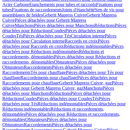
Acier Carbone
Etanchements pour tubes et raccords
Fixations pour
tubes
Fixations de raccordements
Joints d'étanchéité
Sets de vis pour
assemblages de brides
Geberit Mapress Cuivre
Geberit Mapress
Cuivre
Pièces détachées pour Geberit Mapress
Cuivre
Manchons
Pièces détachées pour Manchons
Réductions
Pièces
détachées pour Réductions
Coudes
Pièces détachées pour
Coudes
Tés
Pièces détachées pour Tés
Circulation interne
Pièces
détachées pour Circulation interne
Raccords en croix
Pièces
détachées pour Raccords en croix
Réductions indémontables
Pièces
détachées pour Réductions indémontables
Réductions et
raccordements, démontables
Pièces détachées pour Réductions et
raccordements, démontables
Obturateurs
Pièces détachées pour
Obturateurs
Raccordements
Pièces détachées pour
Raccordements
Tés pour chauffage
Pièces détachées pour Tés pour
chauffage
Raccordements pour chauffage
Pièces détachées pour
Raccordements pour chauffage
Geberit Mapress Cuivre, gaz
Pièces
détachées pour Geberit Mapress Cuivre, gaz
Manchons
Pièces
détachées pour Manchons
Réductions
Pièces détachées pour
Réductions
Coudes
Pièces détachées pour Coudes
Tés
Pièces
détachées pour Tés
Réductions indémontables
Pièces détachées pour
Réductions indémontables
Réductions et raccordements,
démontables
Pièces détachées pour Réductions et raccordements,
démontables
Obturateurs
Pièces détachées pour
Obturateurs
Raccordements
Pièces détachées pour
Raccordements
Accessoires pour Geberit Mapress Cuivre
Pièces