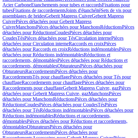
Acier Carbone
Etanchements pour tubes et raccords
Fixations pour
tubes
Fixations de raccordements
Joints d'étanchéité
Sets de vis pour
assemblages de brides
Geberit Mapress Cuivre
Geberit Mapress
Cuivre
Pièces détachées pour Geberit Mapress
Cuivre
Manchons
Pièces détachées pour Manchons
Réductions
Pièces
détachées pour Réductions
Coudes
Pièces détachées pour
Coudes
Tés
Pièces détachées pour Tés
Circulation interne
Pièces
détachées pour Circulation interne
Raccords en croix
Pièces
détachées pour Raccords en croix
Réductions indémontables
Pièces
détachées pour Réductions indémontables
Réductions et
raccordements, démontables
Pièces détachées pour Réductions et
raccordements, démontables
Obturateurs
Pièces détachées pour
Obturateurs
Raccordements
Pièces détachées pour
Raccordements
Tés pour chauffage
Pièces détachées pour Tés pour
chauffage
Raccordements pour chauffage
Pièces détachées pour
Raccordements pour chauffage
Geberit Mapress Cuivre, gaz
Pièces
détachées pour Geberit Mapress Cuivre, gaz
Manchons
Pièces
détachées pour Manchons
Réductions
Pièces détachées pour
Réductions
Coudes
Pièces détachées pour Coudes
Tés
Pièces
détachées pour Tés
Réductions indémontables
Pièces détachées pour
Réductions indémontables
Réductions et raccordements,
démontables
Pièces détachées pour Réductions et raccordements,
démontables
Obturateurs
Pièces détachées pour
Obturateurs
Raccordements
Pièces détachées pour
Raccordements
Accessoires pour Geberit Mapress Cuivre
Pièces