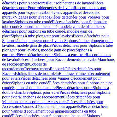
détachées pour Accessoires
Pour robinetteries de lavabo
Pièces
détachées pour Pour robinetteries de lavabo
Raccordements aux
appareils pour espace lavabo, éviers, appareils et déversoirs
muraux
Vidages pour lavabos
Pièces détachées pour Vidages pour
lavabos
Siphons en tube coudé
Pièces détachées pour Siphons en
tube coudé
Siphons en tube coudé, modèle gain de place
Pièces
détachées pour Siphons en tube coudé, modèle gain de
place
Siphons à tube plongeur pour lavabos
Pièces détachées pour
Siphons à tube plongeur pour lavabos
Siphons à tube plongeur pour
lavabos, modèle gain de place
Pièces détachées pour Siphons à tube
plongeur pour lavabos, modèle gain de place
Siphons à
encastrer
Pièces détachées pour Siphons à encastrer
Raccordements
de lavabo
Pièces détachées pour Raccordements de lavabo
Manchons
de raccordement
Coudes de
raccordement
Recouvrements
Raccords
Pièces détachées pour
Raccords
Joints
Tubes de trop-plein
Rallonges
Vannes d'écoulement
pour éviers
Pièces détachées pour Vannes d'écoulement pour
éviers
Siphons en tube coudé
Pièces détachées pour Siphons en tube
coudé
Siphons à double chambre
Pièces détachées pour Siphons à
double chambre
Siphons pour évier
Pièces détachées pour Siphons
pour évier
Manchons de raccordement
Pièces détachées pour
Manchons de raccordement
Accessoires
Pièces détachées pour
Accessoires
Vannes d'écoulement pour appareils
Pièces détachées
pour Vannes d'écoulement pour appareils
Siphons en tube
coudé
Pièces détachées pour Siphons en tube coudé
Siphons à