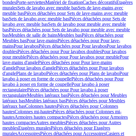
bondes
Porte-serviettes
Matériel de fixation
Caches décoratifs
Etagères
murales
Sets de lavabo avec meuble bas
Sets de lave-mains avec
meuble bas
Pièces détachées pour Sets de lave-mains avec meuble
bas
Sets de lavabo avec meuble bas
Pièces détachées pour Sets de
lavabo avec meuble bas
Sets de lavabo pour meuble avec meuble
bas
Pièces détachées pour Sets de lavabo pour meuble avec meuble
bas
Meubles de salle de bains
Meubles bas
Pièces détachées pour
Meubles bas
Pour lave-mains
Pièces détachées pour Pour lave-
mains
Pour lavabos
Pièces détachées pour Pour lavabos
Pour lavabos
doubles
Pièces détachées pour Pour lavabos doubles
Pour lavabos
pour meuble
Pièces détachées pour Pour lavabos pour meuble
Pour
lave-mains d'angle
Pièces détachées pour Pour lave-mains
d'angle
Pour lavabos d'angle
Pièces détachées pour Pour lavabos
d'angle
Plans de lavabo
Pièces détachées pour Plans de lavabo
Pour
lavabo à poser en forme de coupelle
Pièces détachées pour Pour
lavabo à poser en forme de coupelle
Pour lavabo à poser
rectangulaire
Pièces détachées pour Pour lavabo à poser
rectangulaire
Meubles latéraux bas
Pièces détachées pour Meubles
latéraux bas
Meubles latéraux bas
Pièces détachées pour Meubles
latéraux bas
Colonnes hautes
Pièces détachées pour Colonnes
hautes
Colonnes mi-hautes
Pièces détachées pour Colonnes mi-
hautes
Armoires hautes compactes
Pièces détachées pour Armoires
hautes compactes
Autres meubles
Pièces détachées pour Autres
meubles
Etagères murales
Pièces détachées pour Etagères
murales
Accessoires
Pièces détachées pour Accessoires
Casiers et