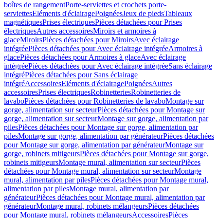
boîtes de rangement
Porte-serviettes et crochets porte-
serviettes
Eléments d'éclairage
Poignées
Jeux de pieds
Tableaux
magnétiques
Prises électriques
Pièces détachées pour Prises
électriques
Autres accessoires
Miroirs et armoires à
glace
Miroirs
Pièces détachées pour Miroirs
Avec éclairage
intégrée
Pièces détachées pour Avec éclairage intégrée
Armoires à
glace
Pièces détachées pour Armoires à glace
Avec éclairage
intégrée
Pièces détachées pour Avec éclairage intégrée
Sans éclairage
intégré
Pièces détachées pour Sans éclairage
intégré
Accessoires
Eléments d'éclairage
Poignées
Autres
accessoires
Prises électriques
Robinetteries
Robinetteries de
lavabo
Pièces détachées pour Robinetteries de lavabo
Montage sur
gorge, alimentation sur secteur
Pièces détachées pour Montage sur
gorge, alimentation sur secteur
Montage sur gorge, alimentation par
piles
Pièces détachées pour Montage sur gorge, alimentation par
piles
Montage sur gorge, alimentation par générateur
Pièces détachées
pour Montage sur gorge, alimentation par générateur
Montage sur
gorge, robinets mitigeurs
Pièces détachées pour Montage sur gorge,
robinets mitigeurs
Montage mural, alimentation sur secteur
Pièces
détachées pour Montage mural, alimentation sur secteur
Montage
mural, alimentation par piles
Pièces détachées pour Montage mural,
alimentation par piles
Montage mural, alimentation par
générateur
Pièces détachées pour Montage mural, alimentation par
générateur
Montage mural, robinets mélangeurs
Pièces détachées
pour Montage mural, robinets mélangeurs
Accessoires
Pièces