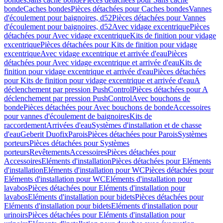
bonde
Caches bondes
Pièces détachées pour Caches bondes
Vannes
d'écoulement pour baignoires, d52
Pièces détachées pour Vannes
d'écoulement pour baignoires, d52
Avec vidage excentrique
Pièces
détachées pour Avec vidage excentrique
Kits de finition pour vidage
excentrique
Pièces détachées pour Kits de finition pour vidage
excentrique
Avec vidage excentrique et arrivée d'eau
Pièces
détachées pour Avec vidage excentrique et arrivée d'eau
Kits de
finition pour vidage excentrique et arrivée d'eau
Pièces détachées
pour Kits de finition pour vidage excentrique et arrivée d'eau
A
déclenchement par pression PushControl
Pièces détachées pour A
déclenchement par pression PushControl
Avec bouchons de
bonde
Pièces détachées pour Avec bouchons de bonde
Accessoires
pour vannes d'écoulement de baignoires
Kits de
raccordement
Arrivées d'eau
Systèmes d'installation et de chasse
d'eau
Geberit Duofix
Parois
Pièces détachées pour Parois
Systèmes
porteurs
Pièces détachées pour Systèmes
porteurs
Revêtements
Accessoires
Pièces détachées pour
Accessoires
Eléments d'installation
Pièces détachées pour Eléments
d'installation
Eléments d'installation pour WC
Pièces détachées pour
Eléments d'installation pour WC
Eléments d'installation pour
lavabos
Pièces détachées pour Eléments d'installation pour
lavabos
Eléments d'installation pour bidets
Pièces détachées pour
Eléments d'installation pour bidets
Eléments d'installation pour
urinoirs
Pièces détachées pour Eléments d'installation pour