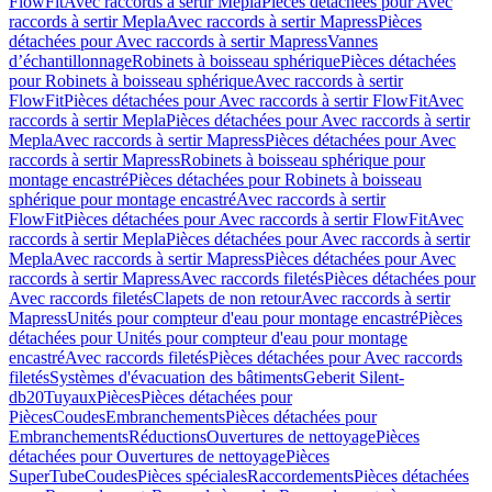
FlowFit
Avec raccords à sertir Mepla
Pièces détachées pour Avec
raccords à sertir Mepla
Avec raccords à sertir Mapress
Pièces
détachées pour Avec raccords à sertir Mapress
Vannes
d’échantillonnage
Robinets à boisseau sphérique
Pièces détachées
pour Robinets à boisseau sphérique
Avec raccords à sertir
FlowFit
Pièces détachées pour Avec raccords à sertir FlowFit
Avec
raccords à sertir Mepla
Pièces détachées pour Avec raccords à sertir
Mepla
Avec raccords à sertir Mapress
Pièces détachées pour Avec
raccords à sertir Mapress
Robinets à boisseau sphérique pour
montage encastré
Pièces détachées pour Robinets à boisseau
sphérique pour montage encastré
Avec raccords à sertir
FlowFit
Pièces détachées pour Avec raccords à sertir FlowFit
Avec
raccords à sertir Mepla
Pièces détachées pour Avec raccords à sertir
Mepla
Avec raccords à sertir Mapress
Pièces détachées pour Avec
raccords à sertir Mapress
Avec raccords filetés
Pièces détachées pour
Avec raccords filetés
Clapets de non retour
Avec raccords à sertir
Mapress
Unités pour compteur d'eau pour montage encastré
Pièces
détachées pour Unités pour compteur d'eau pour montage
encastré
Avec raccords filetés
Pièces détachées pour Avec raccords
filetés
Systèmes d'évacuation des bâtiments
Geberit Silent-
db20
Tuyaux
Pièces
Pièces détachées pour
Pièces
Coudes
Embranchements
Pièces détachées pour
Embranchements
Réductions
Ouvertures de nettoyage
Pièces
détachées pour Ouvertures de nettoyage
Pièces
SuperTube
Coudes
Pièces spéciales
Raccordements
Pièces détachées