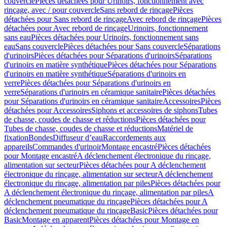
couvercle
Pièces détachées pour Urinoirs, fonctionnement avec
rinçage, avec / pour couvercle
Sans rebord de rinçage
Pièces
détachées pour Sans rebord de rinçage
Avec rebord de rinçage
Pièces
détachées pour Avec rebord de rinçage
Urinoirs, fonctionnement
sans eau
Pièces détachées pour Urinoirs, fonctionnement sans
eau
Sans couvercle
Pièces détachées pour Sans couvercle
Séparations
d'urinoirs
Pièces détachées pour Séparations d'urinoirs
Séparations
d'urinoirs en matière synthétique
Pièces détachées pour Séparations
d'urinoirs en matière synthétique
Séparations d'urinoirs en
verre
Pièces détachées pour Séparations d'urinoirs en
verre
Séparations d'urinoirs en céramique sanitaire
Pièces détachées
pour Séparations d'urinoirs en céramique sanitaire
Accessoires
Pièces
détachées pour Accessoires
Siphons et accessoires de siphons
Tubes
de chasse, coudes de chasse et réductions
Pièces détachées pour
Tubes de chasse, coudes de chasse et réductions
Matériel de
fixation
Bondes
Diffuseur d’eau
Raccordements aux
appareils
Commandes d'urinoir
Montage encastré
Pièces détachées
pour Montage encastré
A déclenchement électronique du rinçage,
alimentation sur secteur
Pièces détachées pour A déclenchement
électronique du rinçage, alimentation sur secteur
A déclenchement
électronique du rinçage, alimentation par piles
Pièces détachées pour
A déclenchement électronique du rinçage, alimentation par piles
A
déclenchement pneumatique du rinçage
Pièces détachées pour A
déclenchement pneumatique du rinçage
Basic
Pièces détachées pour
Basic
Montage en apparent
Pièces détachées pour Montage en