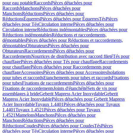
pour eau potable
Raccords
Pièces détachées pour
Raccords
Manchons
Pièces détachées pour
Manchons
Réductions
Pièces détachées pour
Réductions
Équerres
Pièces détachées pour Équerres
Tés
Pièces
détachées pour Tés
Circulation interne
Pièces détachées pour
Circulation interne
Réductions indémontables
Pièces détachées pour
Réductions indémontables
Réductions et raccordements,
démontables
Pièces détachées pour Réductions et raccordements,
démontables
Obturateurs
Pièces détachées pour
Obturateurs
Raccordements
Pièces détachées pour
Raccordements
Nourrices de distribution avec raccord fileté
Tés pour
chauffage
Pièces détachées pour Tés pour chauffage
Raccordements
pour chauffage
Pièces détachées pour Raccordements pour
chauffage
Accessoires
Pièces détachées pour Accessoires
Isolations
pour tubes et raccords
Etanchements pour tubes et raccords
Fixations
pour tubes
Fixations de raccordements
Pièces détachées pour
Fixations de raccordements
Joints d'étanchéité
Sets de vis pour
assemblages à bride
Geberit Mapress Acier Inoxydable
Geberit
Mapress Acier Inoxydable
Pièces détachées pour Geberit Mapress
Acier Inoxydable
Tuyaux 1.4401
Pièces détachées pour Tuyaux
1.4401
Tuyaux 1.4521
Pièces détachées pour Tuyaux
1.4521
Mamelons
Manchons
Pièces détachées pour
Manchons
Réductions
Pièces détachées pour
Réductions
Coudes
Pièces détachées pour Coudes
Tés
Pièces
détachées pour Tés
Circulation interne
Pièces détachées pour