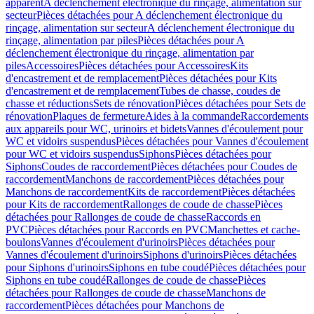
apparent
A déclenchement électronique du rinçage, alimentation sur
secteur
Pièces détachées pour A déclenchement électronique du
rinçage, alimentation sur secteur
A déclenchement électronique du
rinçage, alimentation par piles
Pièces détachées pour A
déclenchement électronique du rinçage, alimentation par
piles
Accessoires
Pièces détachées pour Accessoires
Kits
d'encastrement et de remplacement
Pièces détachées pour Kits
d'encastrement et de remplacement
Tubes de chasse, coudes de
chasse et réductions
Sets de rénovation
Pièces détachées pour Sets de
rénovation
Plaques de fermeture
Aides à la commande
Raccordements
aux appareils pour WC, urinoirs et bidets
Vannes d'écoulement pour
WC et vidoirs suspendus
Pièces détachées pour Vannes d'écoulement
pour WC et vidoirs suspendus
Siphons
Pièces détachées pour
Siphons
Coudes de raccordement
Pièces détachées pour Coudes de
raccordement
Manchons de raccordement
Pièces détachées pour
Manchons de raccordement
Kits de raccordement
Pièces détachées
pour Kits de raccordement
Rallonges de coude de chasse
Pièces
détachées pour Rallonges de coude de chasse
Raccords en
PVC
Pièces détachées pour Raccords en PVC
Manchettes et cache-
boulons
Vannes d'écoulement d'urinoirs
Pièces détachées pour
Vannes d'écoulement d'urinoirs
Siphons d'urinoirs
Pièces détachées
pour Siphons d'urinoirs
Siphons en tube coudé
Pièces détachées pour
Siphons en tube coudé
Rallonges de coude de chasse
Pièces
détachées pour Rallonges de coude de chasse
Manchons de
raccordement
Pièces détachées pour Manchons de