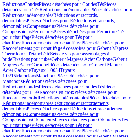
Réductions
Coudes
Pièces détachées pour Coudes
Tés
Pièces
détachées pour Tés
Réductions indémontables
Pièces détachées pour
Réductions indémontables
Réductions et raccords,
démontables
Pièces détachées pour Réductions et raccords,
démontables
Compensateurs
Pièces détachées pour
Compensateurs
Fermetures
Pièces détachées pour Fermetures
Tés
pour chauffage
Pièces détachées pour Tés pour
chauffage
Raccordements pour chauffage
Pièces détachées pour
Raccordements pour chauffage
Accessoires pour Geberit Mapress
Therm
Joints d'étanchéité
Sets de vis pour assemblages à
bride
Fixations pour tubes
Geberit Mapress Acier Carbone
Geberit
Mapress Acier Carbone
Pièces détachées pour Geberit Mapress
Acier Carbone
Tuyaux 1.0034
Tuyaux
1.0215
Mamelons
Manchons
Pièces détachées pour
Manchons
Réductions
Pièces détachées pour
Réductions
Coudes
Pièces détachées pour Coudes
Tés
Pièces
détachées pour Tés
Raccords en croix
Pièces détachées pour
Raccords en croix
Réductions indémontables
Pièces détachées pour
Réductions indémontables
Réductions et raccordements,
démontables
Pièces détachées pour Réductions et raccordements,
démontables
Compensateurs
Pièces détachées pour
Compensateurs
Obturateurs
Pièces détachées pour Obturateurs
Tés
pour chauffage
Pièces détachées pour Tés pour
chauffage
Raccordements pour chauffage
Pièces détachées pour
Raccordements pour chauffage
Accessoires pour Geberit Mapress