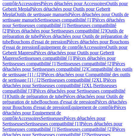
contrôle
Accessoires
Pièces détachées pour Accessoires
Outils pour
Geberit Mepla
Pièces détachées pour Outils pour Geberit
Mepla
Outils de sertissage manuels
Pièces détachées pour Outils de
sertissage manuels
Sertisseuses compatibilité [1]
Pièces détachées
pour Sertisseuses compatibilité [1]
Sertisseuses compatibilité
[2]
Pièces détachées pour Sertisseuses compatibilité [2]
Outils de
préparation de tube
Pièces détachées pour Outils de préparation de
tube
Bouchons d'essai de pression
Pièces détachées pour Bouchons
d'essai de pression
Equipement de contrôle
Accessoires
Outils pour
Geberit Mapress
Pièces détachées pour Outils pour Geberit
Mapress
Sertisseuses compatibilité [1]
Pièces détachées pour
Sertisseuses compatibilité [1]
Sertisseuses compatibilité [2]
Pièces
détachées pour Sertisseuses compatibilité [2]
Compatibilité des outils
de sertissage [1] / [2]
Pièces détachées pour Compatibilité des outils
de sertissage [1] / [2]
Sertisseuses compatibilité [2XL]
Pièces
détachées pour Sertisseuses compatibilité [2XL]
Sertisseuses
compatibilité [3]
Pièces détachées pour Sertisseuses compatibilité
[3]
Outils de préparation de tube
Pièces détachées pour Outils de
préparation de tube
Bouchons d'essai de pression
Pièces détachées
pour Bouchons d'essai de pression
Equipement de contrôle
Pièces
détachées pour Equipement de
contrôle
Accessoires
Sertisseuses
Pièces détachées pour
Sertisseuses
Sertisseuses compatibilité [1]
Pièces détachées pour
Sertisseuses compatibilité [1]
Sertisseuses compatibilité [2]
Pièces
détachées pour Sertisseuses compatibilité [2]
Sertisseuses