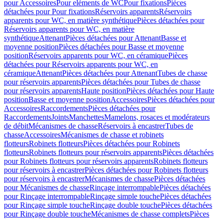
pour Accessoires
Pour eléments de WC
Pour fixations
Pièces
détachées pour Pour fixations
Réservoirs apparents
Réservoirs
apparents pour WC, en matière synthétique
Pièces détachées pour
Réservoirs apparents pour WC, en matière
synthétique
Attenant
Pièces détachées pour Attenant
Basse et
moyenne position
Pièces détachées pour Basse et moyenne
position
Réservoirs apparents pour WC, en céramique
Pièces
détachées pour Réservoirs apparents pour WC, en
céramique
Attenant
Pièces détachées pour Attenant
Tubes de chasse
pour réservoirs apparents
Pièces détachées pour Tubes de chasse
pour réservoirs apparents
Haute position
Pièces détachées pour Haute
position
Basse et moyenne position
Accessoires
Pièces détachées pour
Accessoires
Raccordements
Pièces détachées pour
Raccordements
Joints
Manchettes
Mamelons, rosaces et modérateurs
de débit
Mécanismes de chasse
Réservoirs à encastrer
Tubes de
chasse
Accessoires
Mécanismes de chasse et robinets
flotteurs
Robinets flotteurs
Pièces détachées pour Robinets
flotteurs
Robinets flotteurs pour réservoirs apparents
Pièces détachées
pour Robinets flotteurs pour réservoirs apparents
Robinets flotteurs
pour réservoirs à encastrer
Pièces détachées pour Robinets flotteurs
pour réservoirs à encastrer
Mécanismes de chasse
Pièces détachées
pour Mécanismes de chasse
Rinçage interrompable
Pièces détachées
pour Rinçage interrompable
Rinçage simple touche
Pièces détachées
pour Rinçage simple touche
Rinçage double touche
Pièces détachées
pour Rinçage double touche
Mécanismes de chasse complets
Pièces