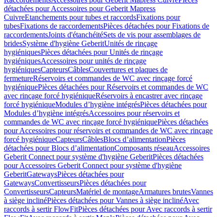
détachées pour Accessoires pour Geberit Mapress
Cuivre
Etanchements pour tubes et raccords
Fixations pour
tubes
Fixations de raccordements
Pièces détachées pour Fixations de
raccordements
Joints d'étanchéité
Sets de vis pour assemblages de
brides
Système d'hygiène Geberit
Unités de rinçage
hygiéniques
Pièces détachées pour Unités de rinçage
hygiéniques
Accessoires pour unités de rinçage
hygiéniques
Capteurs
Câbles
Couvertures et plaques de
fermeture
Réservoirs et commandes de WC avec rinçage forcé
hygiénique
Pièces détachées pour Réservoirs et commandes de WC
avec rinçage forcé hygiénique
Réservoirs à encastrer avec rinçage
forcé hygiénique
Modules d’hygiène intégrés
Pièces détachées pour
Modules d’hygiène intégrés
Accessoires pour réservoirs et
commandes de WC avec rinçage forcé hygiénique
Pièces détachées
pour Accessoires pour réservoirs et commandes de WC avec rinçage
forcé hygiénique
Capteurs
Câbles
Blocs d’alimentation
Pièces
détachées pour Blocs d’alimentation
Composants réseau
Accessoires
Geberit Connect pour système d'hygiène Geberit
Pièces détachées
pour Accessoires Geberit Connect pour système d'hygiène
Geberit
Gateways
Pièces détachées pour
Gateways
Convertisseurs
Pièces détachées pour
Convertisseurs
Capteurs
Matériel de montage
Armatures brutes
Vannes
à siège incliné
Pièces détachées pour Vannes à siège incliné
Avec
raccords à sertir FlowFit
Pièces détachées pour Avec raccords à sertir