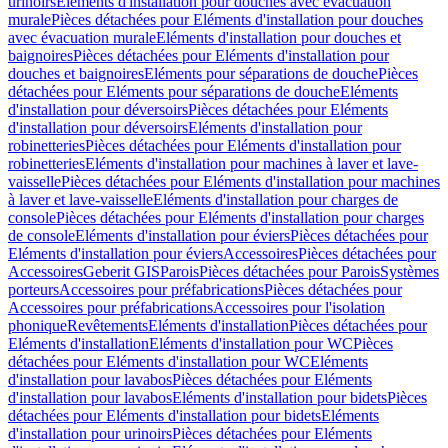
urinoirs
Eléments d'installation pour douches avec évacuation
murale
Pièces détachées pour Eléments d'installation pour douches
avec évacuation murale
Eléments d'installation pour douches et
baignoires
Pièces détachées pour Eléments d'installation pour
douches et baignoires
Eléments pour séparations de douche
Pièces
détachées pour Eléments pour séparations de douche
Eléments
d'installation pour déversoirs
Pièces détachées pour Eléments
d'installation pour déversoirs
Eléments d'installation pour
robinetteries
Pièces détachées pour Eléments d'installation pour
robinetteries
Eléments d'installation pour machines à laver et lave-
vaisselle
Pièces détachées pour Eléments d'installation pour machines
à laver et lave-vaisselle
Eléments d'installation pour charges de
console
Pièces détachées pour Eléments d'installation pour charges
de console
Eléments d'installation pour éviers
Pièces détachées pour
Eléments d'installation pour éviers
Accessoires
Pièces détachées pour
Accessoires
Geberit GIS
Parois
Pièces détachées pour Parois
Systèmes
porteurs
Accessoires pour préfabrications
Pièces détachées pour
Accessoires pour préfabrications
Accessoires pour l'isolation
phonique
Revêtements
Eléments d'installation
Pièces détachées pour
Eléments d'installation
Eléments d'installation pour WC
Pièces
détachées pour Eléments d'installation pour WC
Eléments
d'installation pour lavabos
Pièces détachées pour Eléments
d'installation pour lavabos
Eléments d'installation pour bidets
Pièces
détachées pour Eléments d'installation pour bidets
Eléments
d'installation pour urinoirs
Pièces détachées pour Eléments