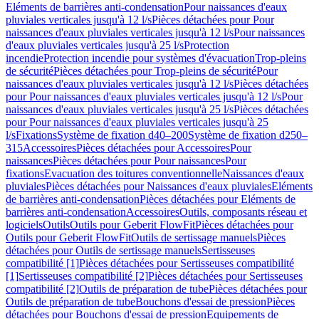
Eléments de barrières anti-condensation
Pour naissances d'eaux
pluviales verticales jusqu'à 12 l/s
Pièces détachées pour Pour
naissances d'eaux pluviales verticales jusqu'à 12 l/s
Pour naissances
d'eaux pluviales verticales jusqu'à 25 l/s
Protection
incendie
Protection incendie pour systèmes d'évacuation
Trop-pleins
de sécurité
Pièces détachées pour Trop-pleins de sécurité
Pour
naissances d'eaux pluviales verticales jusqu'à 12 l/s
Pièces détachées
pour Pour naissances d'eaux pluviales verticales jusqu'à 12 l/s
Pour
naissances d'eaux pluviales verticales jusqu'à 25 l/s
Pièces détachées
pour Pour naissances d'eaux pluviales verticales jusqu'à 25
l/s
Fixations
Système de fixation d40–200
Système de fixation d250–
315
Accessoires
Pièces détachées pour Accessoires
Pour
naissances
Pièces détachées pour Pour naissances
Pour
fixations
Evacuation des toitures conventionnelle
Naissances d'eaux
pluviales
Pièces détachées pour Naissances d'eaux pluviales
Eléments
de barrières anti-condensation
Pièces détachées pour Eléments de
barrières anti-condensation
Accessoires
Outils, composants réseau et
logiciels
Outils
Outils pour Geberit FlowFit
Pièces détachées pour
Outils pour Geberit FlowFit
Outils de sertissage manuels
Pièces
détachées pour Outils de sertissage manuels
Sertisseuses
compatibilité [1]
Pièces détachées pour Sertisseuses compatibilité
[1]
Sertisseuses compatibilité [2]
Pièces détachées pour Sertisseuses
compatibilité [2]
Outils de préparation de tube
Pièces détachées pour
Outils de préparation de tube
Bouchons d'essai de pression
Pièces
détachées pour Bouchons d'essai de pression
Equipements de