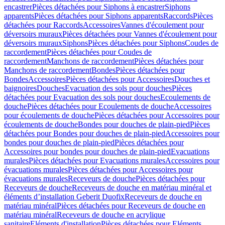
encastrer
Pièces détachées pour Siphons à encastrer
Siphons
apparents
Pièces détachées pour Siphons apparents
Raccords
Pièces
détachées pour Raccords
Accessoires
Vannes d'écoulement pour
déversoirs muraux
Pièces détachées pour Vannes d'écoulement pour
déversoirs muraux
Siphons
Pièces détachées pour Siphons
Coudes de
raccordement
Pièces détachées pour Coudes de
raccordement
Manchons de raccordement
Pièces détachées pour
Manchons de raccordement
Bondes
Pièces détachées pour
Bondes
Accessoires
Pièces détachées pour Accessoires
Douches et
baignoires
Douches
Evacuation des sols pour douches
Pièces
détachées pour Evacuation des sols pour douches
Ecoulements de
douche
Pièces détachées pour Ecoulements de douche
Accessoires
pour écoulements de douche
Pièces détachées pour Accessoires pour
écoulements de douche
Bondes pour douches de plain-pied
Pièces
détachées pour Bondes pour douches de plain-pied
Accessoires pour
bondes pour douches de plain-pied
Pièces détachées pour
Accessoires pour bondes pour douches de plain-pied
Evacuations
murales
Pièces détachées pour Evacuations murales
Accessoires pour
évacuations murales
Pièces détachées pour Accessoires pour
évacuations murales
Receveurs de douche
Pièces détachées pour
Receveurs de douche
Receveurs de douche en matériau minéral et
éléments d’installation Geberit Duofix
Receveurs de douche en
matériau minéral
Pièces détachées pour Receveurs de douche en
matériau minéral
Receveurs de douche en acrylique
sanitaire
Eléments d'installation
Pièces détachées pour Eléments