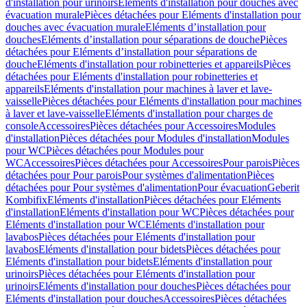
d'installation pour urinoirs
Eléments d'installation pour douches avec
évacuation murale
Pièces détachées pour Eléments d'installation pour
douches avec évacuation murale
Eléments d’installation pour
douches
Eléments d’installation pour séparations de douche
Pièces
détachées pour Eléments d’installation pour séparations de
douche
Eléments d'installation pour robinetteries et appareils
Pièces
détachées pour Eléments d'installation pour robinetteries et
appareils
Eléments d'installation pour machines à laver et lave-
vaisselle
Pièces détachées pour Eléments d'installation pour machines
à laver et lave-vaisselle
Eléments d'installation pour charges de
console
Accessoires
Pièces détachées pour Accessoires
Modules
d'installation
Pièces détachées pour Modules d'installation
Modules
pour WC
Pièces détachées pour Modules pour
WC
Accessoires
Pièces détachées pour Accessoires
Pour parois
Pièces
détachées pour Pour parois
Pour systèmes d'alimentation
Pièces
détachées pour Pour systèmes d'alimentation
Pour évacuation
Geberit
Kombifix
Eléments d'installation
Pièces détachées pour Eléments
d'installation
Eléments d'installation pour WC
Pièces détachées pour
Eléments d'installation pour WC
Eléments d'installation pour
lavabos
Pièces détachées pour Eléments d'installation pour
lavabos
Eléments d'installation pour bidets
Pièces détachées pour
Eléments d'installation pour bidets
Eléments d'installation pour
urinoirs
Pièces détachées pour Eléments d'installation pour
urinoirs
Eléments d'installation pour douches
Pièces détachées pour
Eléments d'installation pour douches
Accessoires
Pièces détachées