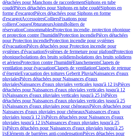
détachées pour Manchons de raccordement
Siphons en tube
coudé
Pièces détachées pour Siphons en tube coudé
Siphons en
forme d'escargot
Pièces détachées pour Siphons en forme
d'escargot
Accessoires
Colliers
Fixations pour
colliers
Coques
Obturateurs
Joints
Boîtiers de
réservation
Consommables
Protection incendie, protection phonique
et protection contre l'humidité
Protection incendie
Pièces détachées
pour Protection incendie
Protection incendie pour systèmes
d'évacuation
Pièces détachées pour Protection incendie pour
systèmes d'évacuation
Systèmes de fermeture pour plafond
Protection
phonique
Isolations des bruits solidiens
Isolations des bruits solidiens
et aériens
Protection contre l'humidité
Etanchements
Clapets de
ventilation pour évacuation
Clapets de ventilation
Clapets de retenue
d’énergie
Evacuation des toitures Geberit Pluvia
Naissances d'eaux
pluviales
Pièces détachées pour Naissances d'eaux
pluviales
Naissances d'eaux pluviales verticales jusqu'à 12 l/s
Pièces
détachées pour Naissances d'eaux pluviales verticales jusqu'à 12
l/s
Naissances d'eaux pluviales verticales jusqu'à 25 l/s
Pièces
détachées pour Naissances d'eaux pluviales verticales jusqu'à 25
l/s
Naissances d'eaux pluviales pour chéneaux
Pièces détachées pour
Naissances d'eaux pluviales pour chéneaux
Naissances d'eaux
pluviales jusqu'à 12 l/s
Pièces détachées pour Naissances d'eaux
pluviales jusqu'à 12 l/s
Naissances d'eaux pluviales jusqu'à 25
l/s
Pièces détachées pour Naissances d'eaux pluviales jusqu'à 25
l/s
Eléments de barrières anti-condensation
Pièces détachées pour