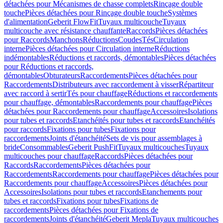
détachées pour Mécanismes de chasse complets
Rinçage double
touche
Pièces détachées pour Rinçage double touche
Systèmes
d'alimentation
Geberit FlowFit
Tuyaux multicouche
Tuyaux
multicouche avec résistance chauffante
Raccords
Pièces détachées
pour Raccords
Manchons
Réductions
Coudes
Tés
Circulation
interne
Pièces détachées pour Circulation interne
Réductions
indémontables
Réductions et raccords, démontables
Pièces détachées
pour Réductions et raccords,
démontables
Obturateurs
Raccordements
Pièces détachées pour
Raccordements
Distributeurs avec raccordement à visser
Répartiteur
avec raccord à sertir
Tés pour chauffage
Réductions et raccordements
pour chauffage, démontables
Raccordements pour chauffage
Pièces
détachées pour Raccordements pour chauffage
Accessoires
Isolations
pour tubes et raccords
Etanchéités pour tubes et raccords
Etanchéités
pour raccords
Fixations pour tubes
Fixations pour
raccordements
Joints d'étanchéité
Sets de vis pour assemblages à
bride
Consommables
Geberit PushFit
Tuyaux multicouches
Tuyaux
multicouches pour chauffage
Raccords
Pièces détachées pour
Raccords
Raccordements
Pièces détachées pour
Raccordements
Raccordements pour chauffage
Pièces détachées pour
Raccordements pour chauffage
Accessoires
Pièces détachées pour
Accessoires
Isolations pour tubes et raccords
Etanchements pour
tubes et raccords
Fixations pour tubes
Fixations de
raccordements
Pièces détachées pour Fixations de
raccordements
Joints d'étanchéité
Geberit Mepla
Tuyaux multicouches