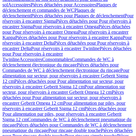
sol
Accessoires
Pièces détachées pour Accessoires
Plaques de
déclenchement et commandes de WC
Plaques de
déclenchement
Pièces détachées pour Plaques de déclenchement
Pour
réservoirs à encastrer Sigma
Pièces détachées pour Pour réservoirs à
encastrer Sigma
Pour réservoirs à encastrer Omega
Pièces détachées
pour Pour réservoirs à encastrer Omega
Pour réservoirs à encastrer
Kappa
Pièces détachées pour Pour réservoirs à encastrer Kappa
Pour
réservoirs à encastrer Delta
Pièces détachées pour Pour réservoirs à
encastrer Delta
Pour réservoirs à encastrer Twinline
Pièces détachées
pour Pour réservoirs à encastrer
Twinline
Accessoires
Consommables
Commandes de WC à
déclenchement électronique du rinçage
Pièces détachées pour
Commandes de WC à déclenchement électronique du rinçage
Pour
alimentation sur secteur, pour réservoirs à encastrer Geberit Sigma
12 cm
Pièces détachées pour Pour alimentation sur secteur, pour
réservoirs à encastrer Geberit Sigma 12 cm
Pour alimentation sur
secteur, pour réservoirs à encastrer Geberit Omega 12 cm
Pièces
détachées pour Pour alimentation sur secteur, pour réservoirs à
encastrer Geberit Omega 12 cm
Pour alimentation par piles, pour
réservoirs à encastrer Geberit Sigma 12 cm
Pièces détachées pour
Pour alimentation par piles, pour réservoirs à encastrer Geberit
Sigma 12 cm
Commandes de WC à déclenchement pneumatique du
rinçage
Pièces détachées pour Commandes de WC à déclenchement
pneumatique du rinçage
Pour rinçage double touche
Pièces détachées
pour Pour rinçage double touche
Pour rinçage simple touche
Pièces