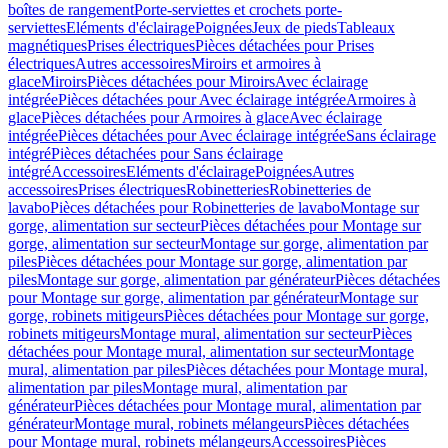
boîtes de rangement
Porte-serviettes et crochets porte-
serviettes
Eléments d'éclairage
Poignées
Jeux de pieds
Tableaux
magnétiques
Prises électriques
Pièces détachées pour Prises
électriques
Autres accessoires
Miroirs et armoires à
glace
Miroirs
Pièces détachées pour Miroirs
Avec éclairage
intégrée
Pièces détachées pour Avec éclairage intégrée
Armoires à
glace
Pièces détachées pour Armoires à glace
Avec éclairage
intégrée
Pièces détachées pour Avec éclairage intégrée
Sans éclairage
intégré
Pièces détachées pour Sans éclairage
intégré
Accessoires
Eléments d'éclairage
Poignées
Autres
accessoires
Prises électriques
Robinetteries
Robinetteries de
lavabo
Pièces détachées pour Robinetteries de lavabo
Montage sur
gorge, alimentation sur secteur
Pièces détachées pour Montage sur
gorge, alimentation sur secteur
Montage sur gorge, alimentation par
piles
Pièces détachées pour Montage sur gorge, alimentation par
piles
Montage sur gorge, alimentation par générateur
Pièces détachées
pour Montage sur gorge, alimentation par générateur
Montage sur
gorge, robinets mitigeurs
Pièces détachées pour Montage sur gorge,
robinets mitigeurs
Montage mural, alimentation sur secteur
Pièces
détachées pour Montage mural, alimentation sur secteur
Montage
mural, alimentation par piles
Pièces détachées pour Montage mural,
alimentation par piles
Montage mural, alimentation par
générateur
Pièces détachées pour Montage mural, alimentation par
générateur
Montage mural, robinets mélangeurs
Pièces détachées
pour Montage mural, robinets mélangeurs
Accessoires
Pièces