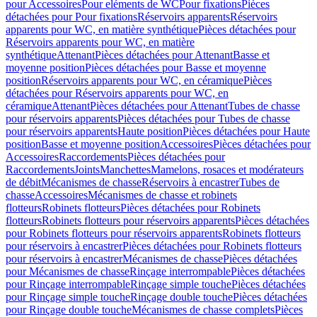
pour Accessoires
Pour eléments de WC
Pour fixations
Pièces
détachées pour Pour fixations
Réservoirs apparents
Réservoirs
apparents pour WC, en matière synthétique
Pièces détachées pour
Réservoirs apparents pour WC, en matière
synthétique
Attenant
Pièces détachées pour Attenant
Basse et
moyenne position
Pièces détachées pour Basse et moyenne
position
Réservoirs apparents pour WC, en céramique
Pièces
détachées pour Réservoirs apparents pour WC, en
céramique
Attenant
Pièces détachées pour Attenant
Tubes de chasse
pour réservoirs apparents
Pièces détachées pour Tubes de chasse
pour réservoirs apparents
Haute position
Pièces détachées pour Haute
position
Basse et moyenne position
Accessoires
Pièces détachées pour
Accessoires
Raccordements
Pièces détachées pour
Raccordements
Joints
Manchettes
Mamelons, rosaces et modérateurs
de débit
Mécanismes de chasse
Réservoirs à encastrer
Tubes de
chasse
Accessoires
Mécanismes de chasse et robinets
flotteurs
Robinets flotteurs
Pièces détachées pour Robinets
flotteurs
Robinets flotteurs pour réservoirs apparents
Pièces détachées
pour Robinets flotteurs pour réservoirs apparents
Robinets flotteurs
pour réservoirs à encastrer
Pièces détachées pour Robinets flotteurs
pour réservoirs à encastrer
Mécanismes de chasse
Pièces détachées
pour Mécanismes de chasse
Rinçage interrompable
Pièces détachées
pour Rinçage interrompable
Rinçage simple touche
Pièces détachées
pour Rinçage simple touche
Rinçage double touche
Pièces détachées
pour Rinçage double touche
Mécanismes de chasse complets
Pièces