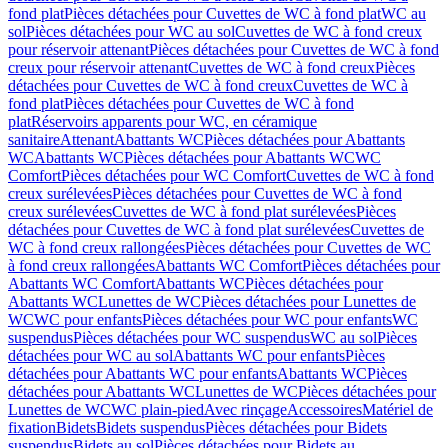
fond plat
Pièces détachées pour Cuvettes de WC à fond plat
WC au
sol
Pièces détachées pour WC au sol
Cuvettes de WC à fond creux
pour réservoir attenant
Pièces détachées pour Cuvettes de WC à fond
creux pour réservoir attenant
Cuvettes de WC à fond creux
Pièces
détachées pour Cuvettes de WC à fond creux
Cuvettes de WC à
fond plat
Pièces détachées pour Cuvettes de WC à fond
plat
Réservoirs apparents pour WC, en céramique
sanitaire
Attenant
Abattants WC
Pièces détachées pour Abattants
WC
Abattants WC
Pièces détachées pour Abattants WC
WC
Comfort
Pièces détachées pour WC Comfort
Cuvettes de WC à fond
creux surélevées
Pièces détachées pour Cuvettes de WC à fond
creux surélevées
Cuvettes de WC à fond plat surélevées
Pièces
détachées pour Cuvettes de WC à fond plat surélevées
Cuvettes de
WC à fond creux rallongées
Pièces détachées pour Cuvettes de WC
à fond creux rallongées
Abattants WC Comfort
Pièces détachées pour
Abattants WC Comfort
Abattants WC
Pièces détachées pour
Abattants WC
Lunettes de WC
Pièces détachées pour Lunettes de
WC
WC pour enfants
Pièces détachées pour WC pour enfants
WC
suspendus
Pièces détachées pour WC suspendus
WC au sol
Pièces
détachées pour WC au sol
Abattants WC pour enfants
Pièces
détachées pour Abattants WC pour enfants
Abattants WC
Pièces
détachées pour Abattants WC
Lunettes de WC
Pièces détachées pour
Lunettes de WC
WC plain-pied
Avec rinçage
Accessoires
Matériel de
fixation
Bidets
Bidets suspendus
Pièces détachées pour Bidets
suspendus
Bidets au sol
Pièces détachées pour Bidets au