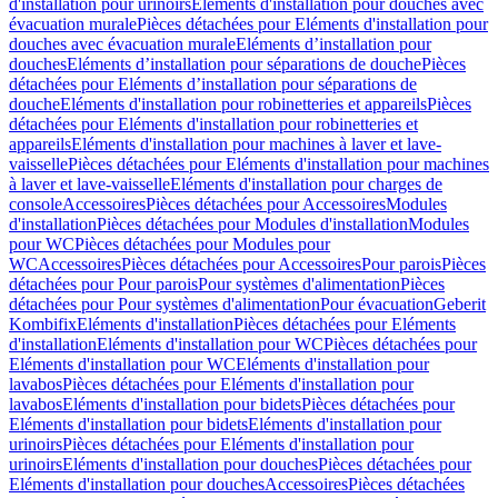
d'installation pour urinoirs
Eléments d'installation pour douches avec
évacuation murale
Pièces détachées pour Eléments d'installation pour
douches avec évacuation murale
Eléments d’installation pour
douches
Eléments d’installation pour séparations de douche
Pièces
détachées pour Eléments d’installation pour séparations de
douche
Eléments d'installation pour robinetteries et appareils
Pièces
détachées pour Eléments d'installation pour robinetteries et
appareils
Eléments d'installation pour machines à laver et lave-
vaisselle
Pièces détachées pour Eléments d'installation pour machines
à laver et lave-vaisselle
Eléments d'installation pour charges de
console
Accessoires
Pièces détachées pour Accessoires
Modules
d'installation
Pièces détachées pour Modules d'installation
Modules
pour WC
Pièces détachées pour Modules pour
WC
Accessoires
Pièces détachées pour Accessoires
Pour parois
Pièces
détachées pour Pour parois
Pour systèmes d'alimentation
Pièces
détachées pour Pour systèmes d'alimentation
Pour évacuation
Geberit
Kombifix
Eléments d'installation
Pièces détachées pour Eléments
d'installation
Eléments d'installation pour WC
Pièces détachées pour
Eléments d'installation pour WC
Eléments d'installation pour
lavabos
Pièces détachées pour Eléments d'installation pour
lavabos
Eléments d'installation pour bidets
Pièces détachées pour
Eléments d'installation pour bidets
Eléments d'installation pour
urinoirs
Pièces détachées pour Eléments d'installation pour
urinoirs
Eléments d'installation pour douches
Pièces détachées pour
Eléments d'installation pour douches
Accessoires
Pièces détachées