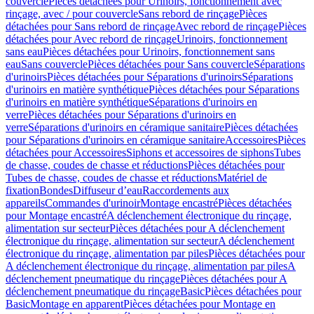
couvercle
Pièces détachées pour Urinoirs, fonctionnement avec
rinçage, avec / pour couvercle
Sans rebord de rinçage
Pièces
détachées pour Sans rebord de rinçage
Avec rebord de rinçage
Pièces
détachées pour Avec rebord de rinçage
Urinoirs, fonctionnement
sans eau
Pièces détachées pour Urinoirs, fonctionnement sans
eau
Sans couvercle
Pièces détachées pour Sans couvercle
Séparations
d'urinoirs
Pièces détachées pour Séparations d'urinoirs
Séparations
d'urinoirs en matière synthétique
Pièces détachées pour Séparations
d'urinoirs en matière synthétique
Séparations d'urinoirs en
verre
Pièces détachées pour Séparations d'urinoirs en
verre
Séparations d'urinoirs en céramique sanitaire
Pièces détachées
pour Séparations d'urinoirs en céramique sanitaire
Accessoires
Pièces
détachées pour Accessoires
Siphons et accessoires de siphons
Tubes
de chasse, coudes de chasse et réductions
Pièces détachées pour
Tubes de chasse, coudes de chasse et réductions
Matériel de
fixation
Bondes
Diffuseur d’eau
Raccordements aux
appareils
Commandes d'urinoir
Montage encastré
Pièces détachées
pour Montage encastré
A déclenchement électronique du rinçage,
alimentation sur secteur
Pièces détachées pour A déclenchement
électronique du rinçage, alimentation sur secteur
A déclenchement
électronique du rinçage, alimentation par piles
Pièces détachées pour
A déclenchement électronique du rinçage, alimentation par piles
A
déclenchement pneumatique du rinçage
Pièces détachées pour A
déclenchement pneumatique du rinçage
Basic
Pièces détachées pour
Basic
Montage en apparent
Pièces détachées pour Montage en