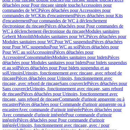
détachées pour Pour rinçage simple touche
Accessoires pour
commandes de WC
Pièces détachées pour Accessoires pour
commandes de WC
Kits d'encastrement
Pièces détachées pour Kits
d'encastrement
Pour commandes de WC à déclenchement
électronique du rinçage
Pièces détachées pour Pour commandes de
WC à déclenchement électronique du rinçage
Modules sanitaires
Geberit Monolith
Modules sanitaires pour WC
Pièces détachées pour
Modules sanitaires pour WC
Pour WC suspendus
Pièces détachées
pour Pour WC suspendus
Pour WC au sol
Pièces détachées pour
Pour WC au sol
Accessoires
Pièces détachées pour
Accessoires
Consommables
Modules sanitaires pour bidets
Pièces
détachées pour Modules sanitaires pour bidets
Pour bidets suspendus
et au sol
Pièces détachées pour Pour bidets suspendus et au
sol
Urinoirs
Urinoirs, fonctionnement avec rinçage, avec rebord de
rinçage
Pièces détachées pour Urinoirs, fonctionnement avec
rinçage, avec rebord de rinçage
Sans couvercle
Pièces détachées pour
Sans couvercle
Urinoirs, fonctionnement avec rinçage, sans rebord
de rinçage
Pièces détachées pour Urinoirs, fonctionnement avec
rinçage, sans rebord de rinçage
Commande d'urinoir apparente ou à
encastrer
Pièces détachées pour Commande d'urinoir apparente ou à
encastrer
Avec commande d'urinoir intégrée
Pièces détachées pour
Avec commande d'urinoir intégrée
Pour commande d'urinoir
intégrée
Pièces détachées pour Pour commande d'urinoir
intégrée
Urinoirs, fonctionnement avec rinçage, avec / pour