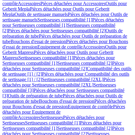
contrôle
Accessoires
Pièces détachées pour Accessoires
Outils pour
Geberit Mepla
Pièces détachées pour Outils pour Geberit
Mepla
Outils de sertissage manuels
Pièces détachées pour Outils de
sertissage manuels
Sertisseuses compatibilité [1]
Pièces détachées
pour Sertisseuses compatibilité [1]
Sertisseuses compatibilité
[2]
Pièces détachées pour Sertisseuses compatibilité [2]
Outils de
préparation de tube
Pièces détachées pour Outils de préparation de
tube
Bouchons d'essai de pression
Pièces détachées pour Bouchons
d'essai de pression
Equipement de contrôle
Accessoires
Outils pour
Geberit Mapress
Pièces détachées pour Outils pour Geberit
Mapress
Sertisseuses compatibilité [1]
Pièces détachées pour
Sertisseuses compatibilité [1]
Sertisseuses compatibilité [2]
Pièces
détachées pour Sertisseuses compatibilité [2]
Compatibilité des outils
de sertissage [1] / [2]
Pièces détachées pour Compatibilité des outils
de sertissage [1] / [2]
Sertisseuses compatibilité [2XL]
Pièces
détachées pour Sertisseuses compatibilité [2XL]
Sertisseuses
compatibilité [3]
Pièces détachées pour Sertisseuses compatibilité
[3]
Outils de préparation de tube
Pièces détachées pour Outils de
préparation de tube
Bouchons d'essai de pression
Pièces détachées
pour Bouchons d'essai de pression
Equipement de contrôle
Pièces
détachées pour Equipement de
contrôle
Accessoires
Sertisseuses
Pièces détachées pour
Sertisseuses
Sertisseuses compatibilité [1]
Pièces détachées pour
Sertisseuses compatibilité [1]
Sertisseuses compatibilité [2]
Pièces
détachées pour Sertisseuses compatibilité [2]
Sertisseuses