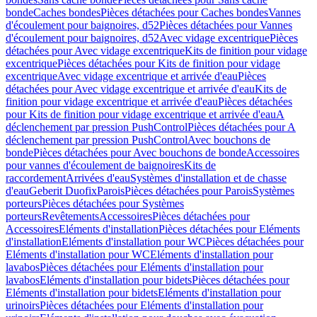
bonde
Caches bondes
Pièces détachées pour Caches bondes
Vannes
d'écoulement pour baignoires, d52
Pièces détachées pour Vannes
d'écoulement pour baignoires, d52
Avec vidage excentrique
Pièces
détachées pour Avec vidage excentrique
Kits de finition pour vidage
excentrique
Pièces détachées pour Kits de finition pour vidage
excentrique
Avec vidage excentrique et arrivée d'eau
Pièces
détachées pour Avec vidage excentrique et arrivée d'eau
Kits de
finition pour vidage excentrique et arrivée d'eau
Pièces détachées
pour Kits de finition pour vidage excentrique et arrivée d'eau
A
déclenchement par pression PushControl
Pièces détachées pour A
déclenchement par pression PushControl
Avec bouchons de
bonde
Pièces détachées pour Avec bouchons de bonde
Accessoires
pour vannes d'écoulement de baignoires
Kits de
raccordement
Arrivées d'eau
Systèmes d'installation et de chasse
d'eau
Geberit Duofix
Parois
Pièces détachées pour Parois
Systèmes
porteurs
Pièces détachées pour Systèmes
porteurs
Revêtements
Accessoires
Pièces détachées pour
Accessoires
Eléments d'installation
Pièces détachées pour Eléments
d'installation
Eléments d'installation pour WC
Pièces détachées pour
Eléments d'installation pour WC
Eléments d'installation pour
lavabos
Pièces détachées pour Eléments d'installation pour
lavabos
Eléments d'installation pour bidets
Pièces détachées pour
Eléments d'installation pour bidets
Eléments d'installation pour
urinoirs
Pièces détachées pour Eléments d'installation pour