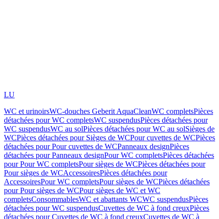
LU
WC et urinoirs
WC-douches Geberit AquaClean
WC complets
Pièces
détachées pour WC complets
WC suspendus
Pièces détachées pour
WC suspendus
WC au sol
Pièces détachées pour WC au sol
Sièges de
WC
Pièces détachées pour Sièges de WC
Pour cuvettes de WC
Pièces
détachées pour Pour cuvettes de WC
Panneaux design
Pièces
détachées pour Panneaux design
Pour WC complets
Pièces détachées
pour Pour WC complets
Pour sièges de WC
Pièces détachées pour
Pour sièges de WC
Accessoires
Pièces détachées pour
Accessoires
Pour WC complets
Pour sièges de WC
Pièces détachées
pour Pour sièges de WC
Pour sièges de WC et WC
complets
Consommables
WC et abattants WC
WC suspendus
Pièces
détachées pour WC suspendus
Cuvettes de WC à fond creux
Pièces
détachées pour Cuvettes de WC à fond creux
Cuvettes de WC à