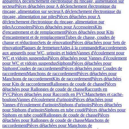
apparent
A déclenchement électronique du rinçage, alimentation sur
secteur
Pièces détachées pour A déclenchement électronique du
rinçage, alimentation sur secteur
A déclenchement électronique du
rinçage, alimentation par piles
Pièces détachées pour A
déclenchement électronique du rinçage, alimentation par
piles
Accessoires
Pièces détachées pour Accessoires
Kits
d'encastrement et de remplacement
Pièces détachées pour Kits
d'encastrement et de remplacement
Tubes de chasse, coudes de
chasse et réductions
Sets de rénovation
Pièces détachées pour Sets de
rénovation
Plaques de fermeture
Aides à la commande
Raccordements
aux appareils pour WC, urinoirs et bidets
Vannes d'écoulement pour
WC et vidoirs suspendus
Pièces détachées pour Vannes d'écoulement
pour WC et vidoirs suspendus
Siphons
Pièces détachées pour
Siphons
Coudes de raccordement
Pièces détachées pour Coudes de
raccordement
Manchons de raccordement
Pièces détachées pour
Manchons de raccordement
Kits de raccordement
Pièces détachées
pour Kits de raccordement
Rallonges de coude de chasse
Pièces
détachées pour Rallonges de coude de chasse
Raccords en
PVC
Pièces détachées pour Raccords en PVC
Manchettes et cache-
boulons
Vannes d'écoulement d'urinoirs
Pièces détachées pour
Vannes d'écoulement d'urinoirs
Siphons d'urinoirs
Pièces détachées
pour Siphons d'urinoirs
Siphons en tube coudé
Pièces détachées pour
Siphons en tube coudé
Rallonges de coude de chasse
Pièces
détachées pour Rallonges de coude de chasse
Manchons de
raccordement
Pièces détachées pour Manchons de