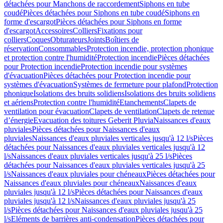
détachées pour Manchons de raccordement
Siphons en tube
coudé
Pièces détachées pour Siphons en tube coudé
Siphons en
forme d'escargot
Pièces détachées pour Siphons en forme
d'escargot
Accessoires
Colliers
Fixations pour
colliers
Coques
Obturateurs
Joints
Boîtiers de
réservation
Consommables
Protection incendie, protection phonique
et protection contre l'humidité
Protection incendie
Pièces détachées
pour Protection incendie
Protection incendie pour systèmes
d'évacuation
Pièces détachées pour Protection incendie pour
systèmes d'évacuation
Systèmes de fermeture pour plafond
Protection
phonique
Isolations des bruits solidiens
Isolations des bruits solidiens
et aériens
Protection contre l'humidité
Etanchements
Clapets de
ventilation pour évacuation
Clapets de ventilation
Clapets de retenue
d’énergie
Evacuation des toitures Geberit Pluvia
Naissances d'eaux
pluviales
Pièces détachées pour Naissances d'eaux
pluviales
Naissances d'eaux pluviales verticales jusqu'à 12 l/s
Pièces
détachées pour Naissances d'eaux pluviales verticales jusqu'à 12
l/s
Naissances d'eaux pluviales verticales jusqu'à 25 l/s
Pièces
détachées pour Naissances d'eaux pluviales verticales jusqu'à 25
l/s
Naissances d'eaux pluviales pour chéneaux
Pièces détachées pour
Naissances d'eaux pluviales pour chéneaux
Naissances d'eaux
pluviales jusqu'à 12 l/s
Pièces détachées pour Naissances d'eaux
pluviales jusqu'à 12 l/s
Naissances d'eaux pluviales jusqu'à 25
l/s
Pièces détachées pour Naissances d'eaux pluviales jusqu'à 25
l/s
Eléments de barrières anti-condensation
Pièces détachées pour