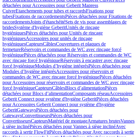
détachées pour Accessoires pour Geberit Mapress
Cuivre
Etanchements pour tubes et raccords
Fixations pour
tubes
Fixations de raccordements
Pièces détachées pour Fixations de
raccordements
Joints d'étanchéité
Sets de vis pour assemblages de
brides
Système d'hygiène Geberit
Unités de rinçage
hygiéniques
Pièces détachées pour Unités de rinçage
hygiéniques
Accessoires pour unités de rinçage
hygiéniques
Capteurs
Câbles
Couvertures et plaques de
fermeture
Réservoirs et commandes de WC avec rinçage forcé
hygiénique
Pièces détachées pour Réservoirs et commandes de WC
avec rinçage forcé hygiénique
Réservoirs à encastrer avec rinçage
forcé hygiénique
Modules d’hygiène intégrés
Pièces détachées pour
Modules d’hygiène intégrés
Accessoires pour réservoirs et
commandes de WC avec rinçage forcé hygiénique
Pièces détachées
pour Accessoires pour réservoirs et commandes de WC avec rinçage
forcé hygiénique
Capteurs
Câbles
Blocs d’alimentation
Pièces
détachées pour Blocs d’alimentation
Composants réseau
Accessoires
Geberit Connect pour système d'hygiène Geberit
Pièces détachées
pour Accessoires Geberit Connect pour système d'hygiène
Geberit
Gateways
Pièces détachées pour
Gateways
Convertisseurs
Pièces détachées pour
Convertisseurs
Capteurs
Matériel de montage
Armatures brutes
Vannes
à siège incliné
Pièces détachées pour Vannes à siège incliné
Avec
raccords à sertir FlowFit
Pièces détachées pour Avec raccords à sertir