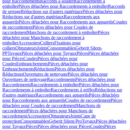
pour Raccordements
Raccords à souder
Raccordements à
emboîter
Pièces détachées pour Raccordements à emboîter
Raccords
de serrage
Réductions sur d'autres matériaux
Pièces détachées pour
Réductions sur d'autres matériaux
Raccordements aux
appareils
Pièces détachées pour Raccordements aux appareils
Coudes
de raccordement
Pièces détachées pour Coudes de
raccordement
Manchons de raccordement à emboîter
Pièces
détachées pour Manchons de raccordement à
emboîter
Accessoires
Colliers
Fixations pour
colliers
Obturateurs
Joints
Consommables
Geberit Silent-
PP
Tuyaux
Pièces détachées pour Tuyaux
Pièces
Pièces détachées
pour Pièces
Coudes
Pièces détachées pour
Coudes
Embranchements
Pièces détachées pour
Embranchements
Réductions
Pièces détachées pour
Réductions
Ouvertures de nettoyage
Pièces détachées pour
Ouvertures de nettoyage
Raccordements
Pièces détachées pour
Raccordements
Raccordements à emboîter
Pièces détachées pour
Raccordements à emboîter
Raccordements à griffes
Réductions sur
d'autres matériaux
Raccordements aux appareils
Pièces détachées
pour Raccordements aux appareils
Coudes de raccordement
Pièces
détachées pour Coudes de raccordement
Manchons de
raccordement
Pièces détachées pour Manchons de
raccordement
Accessoires
Obturateurs
Joints
Cape de
protection
Consommables
Geberit Silent-Pro
Tuyaux
Pièces détachées
pour Tuyaux
Pièces
Pièces détachées pour Pièces
Coudes
Pièces