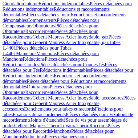
Circulation interne
Réductions indémontables
Pièces détachées pour
Réductions indémontables
Réductions et raccordements,
démontables
Pièces détachées pour Réductions et raccordements,
démontables
Compensateurs
Pièces détachées pour
Compensateurs
Obturateurs
Pièces détachées pour
Obturateurs
Raccordements
Pièces détachées pour
Raccordements
Geberit Mapress Acier Inoxydable, gaz
Pièces
détachées pour Geberit Mapress Acier Inoxydable, gaz
Tubes
1.4401
Pièces détachées pour Tubes
1.4401
Mamelons
Manchons
Pièces détachées pour
Manchons
Réductions
Pièces détachées pour
Réductions
Coudes
Pièces détachées pour Coudes
Tés
Pièces
détachées pour Tés
Réductions indémontables
Pièces détachées pour
Réductions indémontables
Réductions et raccordements,
démontables
Pièces détachées pour Réductions et raccordements,
démontables
Obturateurs
Pièces détachées pour
Obturateurs
Raccordements
Pièces détachées pour
Raccordements
Geberit Mapress Acier Inoxydable, accessoires
Pièces
détachées pour Geberit Mapress Acier Inoxydable,
accessoires
Etanchements pour tubes et raccords
Fixations pour
tubes
Fixations de raccordements
Pièces détachées pour Fixations de
raccordements
Joints d'étanchéité
Sets de vis pour assemblages de
brides
Geberit Mapress Therm
Tuyaux Therm
Raccords
Pièces
détachées pour Raccords
Manchons
Pièces détachées pour
Manchons
Réductions
Pièces détachées pour