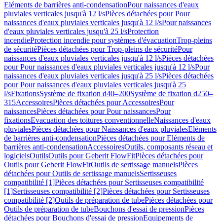
Eléments de barrières anti-condensation
Pour naissances d'eaux
pluviales verticales jusqu'à 12 l/s
Pièces détachées pour Pour
naissances d'eaux pluviales verticales jusqu'à 12 l/s
Pour naissances
d'eaux pluviales verticales jusqu'à 25 l/s
Protection
incendie
Protection incendie pour systèmes d'évacuation
Trop-pleins
de sécurité
Pièces détachées pour Trop-pleins de sécurité
Pour
naissances d'eaux pluviales verticales jusqu'à 12 l/s
Pièces détachées
pour Pour naissances d'eaux pluviales verticales jusqu'à 12 l/s
Pour
naissances d'eaux pluviales verticales jusqu'à 25 l/s
Pièces détachées
pour Pour naissances d'eaux pluviales verticales jusqu'à 25
l/s
Fixations
Système de fixation d40–200
Système de fixation d250–
315
Accessoires
Pièces détachées pour Accessoires
Pour
naissances
Pièces détachées pour Pour naissances
Pour
fixations
Evacuation des toitures conventionnelle
Naissances d'eaux
pluviales
Pièces détachées pour Naissances d'eaux pluviales
Eléments
de barrières anti-condensation
Pièces détachées pour Eléments de
barrières anti-condensation
Accessoires
Outils, composants réseau et
logiciels
Outils
Outils pour Geberit FlowFit
Pièces détachées pour
Outils pour Geberit FlowFit
Outils de sertissage manuels
Pièces
détachées pour Outils de sertissage manuels
Sertisseuses
compatibilité [1]
Pièces détachées pour Sertisseuses compatibilité
[1]
Sertisseuses compatibilité [2]
Pièces détachées pour Sertisseuses
compatibilité [2]
Outils de préparation de tube
Pièces détachées pour
Outils de préparation de tube
Bouchons d'essai de pression
Pièces
détachées pour Bouchons d'essai de pression
Equipements de