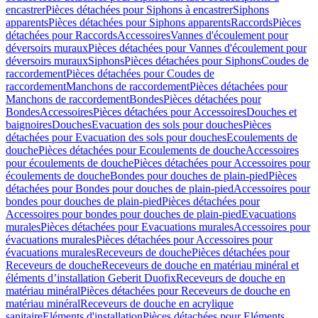
encastrer
Pièces détachées pour Siphons à encastrer
Siphons
apparents
Pièces détachées pour Siphons apparents
Raccords
Pièces
détachées pour Raccords
Accessoires
Vannes d'écoulement pour
déversoirs muraux
Pièces détachées pour Vannes d'écoulement pour
déversoirs muraux
Siphons
Pièces détachées pour Siphons
Coudes de
raccordement
Pièces détachées pour Coudes de
raccordement
Manchons de raccordement
Pièces détachées pour
Manchons de raccordement
Bondes
Pièces détachées pour
Bondes
Accessoires
Pièces détachées pour Accessoires
Douches et
baignoires
Douches
Evacuation des sols pour douches
Pièces
détachées pour Evacuation des sols pour douches
Ecoulements de
douche
Pièces détachées pour Ecoulements de douche
Accessoires
pour écoulements de douche
Pièces détachées pour Accessoires pour
écoulements de douche
Bondes pour douches de plain-pied
Pièces
détachées pour Bondes pour douches de plain-pied
Accessoires pour
bondes pour douches de plain-pied
Pièces détachées pour
Accessoires pour bondes pour douches de plain-pied
Evacuations
murales
Pièces détachées pour Evacuations murales
Accessoires pour
évacuations murales
Pièces détachées pour Accessoires pour
évacuations murales
Receveurs de douche
Pièces détachées pour
Receveurs de douche
Receveurs de douche en matériau minéral et
éléments d’installation Geberit Duofix
Receveurs de douche en
matériau minéral
Pièces détachées pour Receveurs de douche en
matériau minéral
Receveurs de douche en acrylique
sanitaire
Eléments d'installation
Pièces détachées pour Eléments