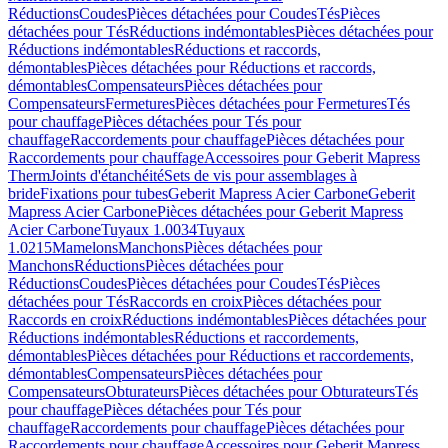
Réductions
Coudes
Pièces détachées pour Coudes
Tés
Pièces
détachées pour Tés
Réductions indémontables
Pièces détachées pour
Réductions indémontables
Réductions et raccords,
démontables
Pièces détachées pour Réductions et raccords,
démontables
Compensateurs
Pièces détachées pour
Compensateurs
Fermetures
Pièces détachées pour Fermetures
Tés
pour chauffage
Pièces détachées pour Tés pour
chauffage
Raccordements pour chauffage
Pièces détachées pour
Raccordements pour chauffage
Accessoires pour Geberit Mapress
Therm
Joints d'étanchéité
Sets de vis pour assemblages à
bride
Fixations pour tubes
Geberit Mapress Acier Carbone
Geberit
Mapress Acier Carbone
Pièces détachées pour Geberit Mapress
Acier Carbone
Tuyaux 1.0034
Tuyaux
1.0215
Mamelons
Manchons
Pièces détachées pour
Manchons
Réductions
Pièces détachées pour
Réductions
Coudes
Pièces détachées pour Coudes
Tés
Pièces
détachées pour Tés
Raccords en croix
Pièces détachées pour
Raccords en croix
Réductions indémontables
Pièces détachées pour
Réductions indémontables
Réductions et raccordements,
démontables
Pièces détachées pour Réductions et raccordements,
démontables
Compensateurs
Pièces détachées pour
Compensateurs
Obturateurs
Pièces détachées pour Obturateurs
Tés
pour chauffage
Pièces détachées pour Tés pour
chauffage
Raccordements pour chauffage
Pièces détachées pour
Raccordements pour chauffage
Accessoires pour Geberit Mapress