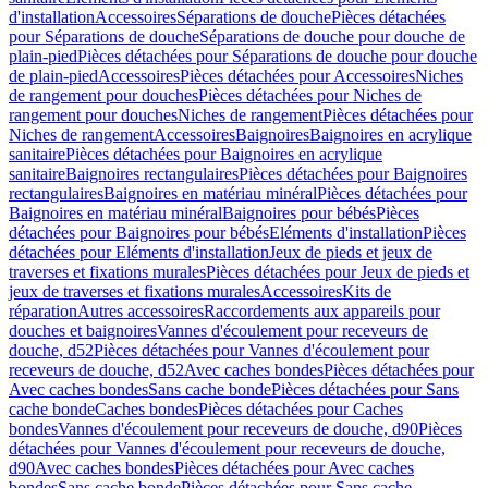
d'installation
Accessoires
Séparations de douche
Pièces détachées
pour Séparations de douche
Séparations de douche pour douche de
plain-pied
Pièces détachées pour Séparations de douche pour douche
de plain-pied
Accessoires
Pièces détachées pour Accessoires
Niches
de rangement pour douches
Pièces détachées pour Niches de
rangement pour douches
Niches de rangement
Pièces détachées pour
Niches de rangement
Accessoires
Baignoires
Baignoires en acrylique
sanitaire
Pièces détachées pour Baignoires en acrylique
sanitaire
Baignoires rectangulaires
Pièces détachées pour Baignoires
rectangulaires
Baignoires en matériau minéral
Pièces détachées pour
Baignoires en matériau minéral
Baignoires pour bébés
Pièces
détachées pour Baignoires pour bébés
Eléments d'installation
Pièces
détachées pour Eléments d'installation
Jeux de pieds et jeux de
traverses et fixations murales
Pièces détachées pour Jeux de pieds et
jeux de traverses et fixations murales
Accessoires
Kits de
réparation
Autres accessoires
Raccordements aux appareils pour
douches et baignoires
Vannes d'écoulement pour receveurs de
douche, d52
Pièces détachées pour Vannes d'écoulement pour
receveurs de douche, d52
Avec caches bondes
Pièces détachées pour
Avec caches bondes
Sans cache bonde
Pièces détachées pour Sans
cache bonde
Caches bondes
Pièces détachées pour Caches
bondes
Vannes d'écoulement pour receveurs de douche, d90
Pièces
détachées pour Vannes d'écoulement pour receveurs de douche,
d90
Avec caches bondes
Pièces détachées pour Avec caches
bondes
Sans cache bonde
Pièces détachées pour Sans cache