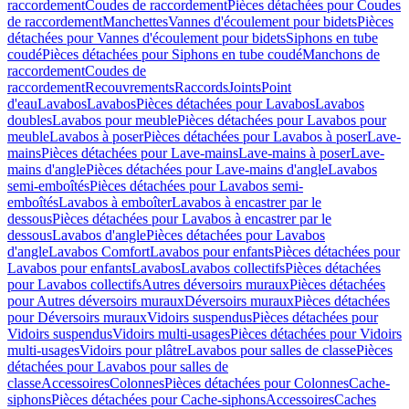
raccordement
Coudes de raccordement
Pièces détachées pour Coudes
de raccordement
Manchettes
Vannes d'écoulement pour bidets
Pièces
détachées pour Vannes d'écoulement pour bidets
Siphons en tube
coudé
Pièces détachées pour Siphons en tube coudé
Manchons de
raccordement
Coudes de
raccordement
Recouvrements
Raccords
Joints
Point
d'eau
Lavabos
Lavabos
Pièces détachées pour Lavabos
Lavabos
doubles
Lavabos pour meuble
Pièces détachées pour Lavabos pour
meuble
Lavabos à poser
Pièces détachées pour Lavabos à poser
Lave-
mains
Pièces détachées pour Lave-mains
Lave-mains à poser
Lave-
mains d'angle
Pièces détachées pour Lave-mains d'angle
Lavabos
semi-emboîtés
Pièces détachées pour Lavabos semi-
emboîtés
Lavabos à emboîter
Lavabos à encastrer par le
dessous
Pièces détachées pour Lavabos à encastrer par le
dessous
Lavabos d'angle
Pièces détachées pour Lavabos
d'angle
Lavabos Comfort
Lavabos pour enfants
Pièces détachées pour
Lavabos pour enfants
Lavabos
Lavabos collectifs
Pièces détachées
pour Lavabos collectifs
Autres déversoirs muraux
Pièces détachées
pour Autres déversoirs muraux
Déversoirs muraux
Pièces détachées
pour Déversoirs muraux
Vidoirs suspendus
Pièces détachées pour
Vidoirs suspendus
Vidoirs multi-usages
Pièces détachées pour Vidoirs
multi-usages
Vidoirs pour plâtre
Lavabos pour salles de classe
Pièces
détachées pour Lavabos pour salles de
classe
Accessoires
Colonnes
Pièces détachées pour Colonnes
Cache-
siphons
Pièces détachées pour Cache-siphons
Accessoires
Caches