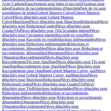
Acier Carbone
Etanchements pour tubes et raccords
Fixations pour
tubes
Fixations de raccordements
Joints d'étanchéité
Sets de vis pour
assemblages de brides
Geberit Mapress Cuivre
Geberit Mapress
Cuivre
Pièces détachées pour Geberit Mapress
Cuivre
Manchons
Pièces détachées pour Manchons
Réductions
Pièces
détachées pour Réductions
Coudes
Pièces détachées pour
Coudes
Tés
Pièces détachées pour Tés
Circulation interne
Pièces
détachées pour Circulation interne
Raccords en croix
Pièces
détachées pour Raccords en croix
Réductions indémontables
Pièces
détachées pour Réductions indémontables
Réductions et
raccordements, démontables
Pièces détachées pour Réductions et
raccordements, démontables
Obturateurs
Pièces détachées pour
Obturateurs
Raccordements
Pièces détachées pour
Raccordements
Tés pour chauffage
Pièces détachées pour Tés pour
chauffage
Raccordements pour chauffage
Pièces détachées pour
Raccordements pour chauffage
Geberit Mapress Cuivre, gaz
Pièces
détachées pour Geberit Mapress Cuivre, gaz
Manchons
Pièces
détachées pour Manchons
Réductions
Pièces détachées pour
Réductions
Coudes
Pièces détachées pour Coudes
Tés
Pièces
détachées pour Tés
Réductions indémontables
Pièces détachées pour
Réductions indémontables
Réductions et raccordements,
démontables
Pièces détachées pour Réductions et raccordements,
démontables
Obturateurs
Pièces détachées pour
Obturateurs
Raccordements
Pièces détachées pour
Raccordements
Accessoires pour Geberit Mapress Cuivre
Pièces