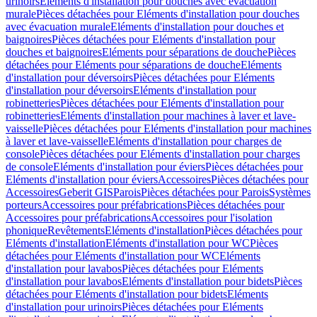
urinoirs
Eléments d'installation pour douches avec évacuation
murale
Pièces détachées pour Eléments d'installation pour douches
avec évacuation murale
Eléments d'installation pour douches et
baignoires
Pièces détachées pour Eléments d'installation pour
douches et baignoires
Eléments pour séparations de douche
Pièces
détachées pour Eléments pour séparations de douche
Eléments
d'installation pour déversoirs
Pièces détachées pour Eléments
d'installation pour déversoirs
Eléments d'installation pour
robinetteries
Pièces détachées pour Eléments d'installation pour
robinetteries
Eléments d'installation pour machines à laver et lave-
vaisselle
Pièces détachées pour Eléments d'installation pour machines
à laver et lave-vaisselle
Eléments d'installation pour charges de
console
Pièces détachées pour Eléments d'installation pour charges
de console
Eléments d'installation pour éviers
Pièces détachées pour
Eléments d'installation pour éviers
Accessoires
Pièces détachées pour
Accessoires
Geberit GIS
Parois
Pièces détachées pour Parois
Systèmes
porteurs
Accessoires pour préfabrications
Pièces détachées pour
Accessoires pour préfabrications
Accessoires pour l'isolation
phonique
Revêtements
Eléments d'installation
Pièces détachées pour
Eléments d'installation
Eléments d'installation pour WC
Pièces
détachées pour Eléments d'installation pour WC
Eléments
d'installation pour lavabos
Pièces détachées pour Eléments
d'installation pour lavabos
Eléments d'installation pour bidets
Pièces
détachées pour Eléments d'installation pour bidets
Eléments
d'installation pour urinoirs
Pièces détachées pour Eléments