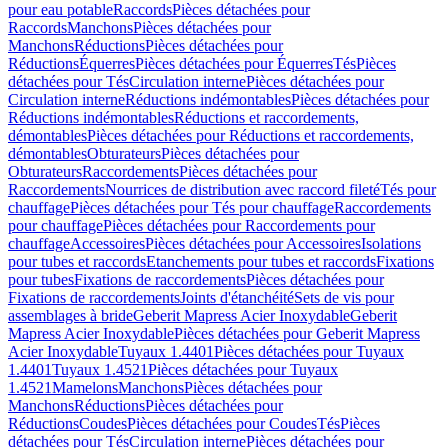
pour eau potable
Raccords
Pièces détachées pour
Raccords
Manchons
Pièces détachées pour
Manchons
Réductions
Pièces détachées pour
Réductions
Équerres
Pièces détachées pour Équerres
Tés
Pièces
détachées pour Tés
Circulation interne
Pièces détachées pour
Circulation interne
Réductions indémontables
Pièces détachées pour
Réductions indémontables
Réductions et raccordements,
démontables
Pièces détachées pour Réductions et raccordements,
démontables
Obturateurs
Pièces détachées pour
Obturateurs
Raccordements
Pièces détachées pour
Raccordements
Nourrices de distribution avec raccord fileté
Tés pour
chauffage
Pièces détachées pour Tés pour chauffage
Raccordements
pour chauffage
Pièces détachées pour Raccordements pour
chauffage
Accessoires
Pièces détachées pour Accessoires
Isolations
pour tubes et raccords
Etanchements pour tubes et raccords
Fixations
pour tubes
Fixations de raccordements
Pièces détachées pour
Fixations de raccordements
Joints d'étanchéité
Sets de vis pour
assemblages à bride
Geberit Mapress Acier Inoxydable
Geberit
Mapress Acier Inoxydable
Pièces détachées pour Geberit Mapress
Acier Inoxydable
Tuyaux 1.4401
Pièces détachées pour Tuyaux
1.4401
Tuyaux 1.4521
Pièces détachées pour Tuyaux
1.4521
Mamelons
Manchons
Pièces détachées pour
Manchons
Réductions
Pièces détachées pour
Réductions
Coudes
Pièces détachées pour Coudes
Tés
Pièces
détachées pour Tés
Circulation interne
Pièces détachées pour