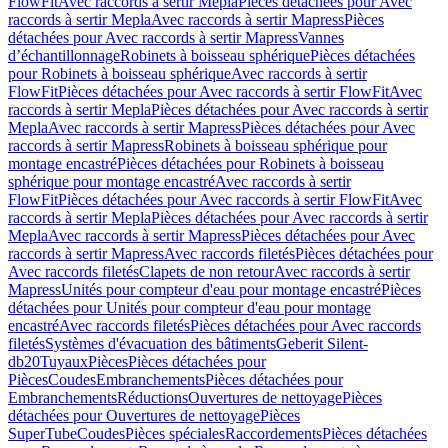
FlowFit
Avec raccords à sertir Mepla
Pièces détachées pour Avec
raccords à sertir Mepla
Avec raccords à sertir Mapress
Pièces
détachées pour Avec raccords à sertir Mapress
Vannes
d’échantillonnage
Robinets à boisseau sphérique
Pièces détachées
pour Robinets à boisseau sphérique
Avec raccords à sertir
FlowFit
Pièces détachées pour Avec raccords à sertir FlowFit
Avec
raccords à sertir Mepla
Pièces détachées pour Avec raccords à sertir
Mepla
Avec raccords à sertir Mapress
Pièces détachées pour Avec
raccords à sertir Mapress
Robinets à boisseau sphérique pour
montage encastré
Pièces détachées pour Robinets à boisseau
sphérique pour montage encastré
Avec raccords à sertir
FlowFit
Pièces détachées pour Avec raccords à sertir FlowFit
Avec
raccords à sertir Mepla
Pièces détachées pour Avec raccords à sertir
Mepla
Avec raccords à sertir Mapress
Pièces détachées pour Avec
raccords à sertir Mapress
Avec raccords filetés
Pièces détachées pour
Avec raccords filetés
Clapets de non retour
Avec raccords à sertir
Mapress
Unités pour compteur d'eau pour montage encastré
Pièces
détachées pour Unités pour compteur d'eau pour montage
encastré
Avec raccords filetés
Pièces détachées pour Avec raccords
filetés
Systèmes d'évacuation des bâtiments
Geberit Silent-
db20
Tuyaux
Pièces
Pièces détachées pour
Pièces
Coudes
Embranchements
Pièces détachées pour
Embranchements
Réductions
Ouvertures de nettoyage
Pièces
détachées pour Ouvertures de nettoyage
Pièces
SuperTube
Coudes
Pièces spéciales
Raccordements
Pièces détachées