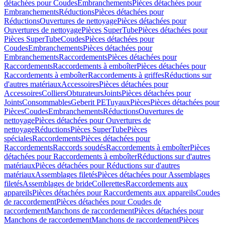
détachées pour Coudes
Embranchements
Pièces détachées pour
Embranchements
Réductions
Pièces détachées pour
Réductions
Ouvertures de nettoyage
Pièces détachées pour
Ouvertures de nettoyage
Pièces SuperTube
Pièces détachées pour
Pièces SuperTube
Coudes
Pièces détachées pour
Coudes
Embranchements
Pièces détachées pour
Embranchements
Raccordements
Pièces détachées pour
Raccordements
Raccordements à emboîter
Pièces détachées pour
Raccordements à emboîter
Raccordements à griffes
Réductions sur
d'autres matériaux
Accessoires
Pièces détachées pour
Accessoires
Colliers
Obturateurs
Joints
Pièces détachées pour
Joints
Consommables
Geberit PE
Tuyaux
Pièces
Pièces détachées pour
Pièces
Coudes
Embranchements
Réductions
Ouvertures de
nettoyage
Pièces détachées pour Ouvertures de
nettoyage
Réductions
Pièces SuperTube
Pièces
spéciales
Raccordements
Pièces détachées pour
Raccordements
Raccords soudés
Raccordements à emboîter
Pièces
détachées pour Raccordements à emboîter
Réductions sur d'autres
matériaux
Pièces détachées pour Réductions sur d'autres
matériaux
Assemblages filetés
Pièces détachées pour Assemblages
filetés
Assemblages de bride
Collerettes
Raccordements aux
appareils
Pièces détachées pour Raccordements aux appareils
Coudes
de raccordement
Pièces détachées pour Coudes de
raccordement
Manchons de raccordement
Pièces détachées pour
Manchons de raccordement
Manchons de raccordement
Pièces