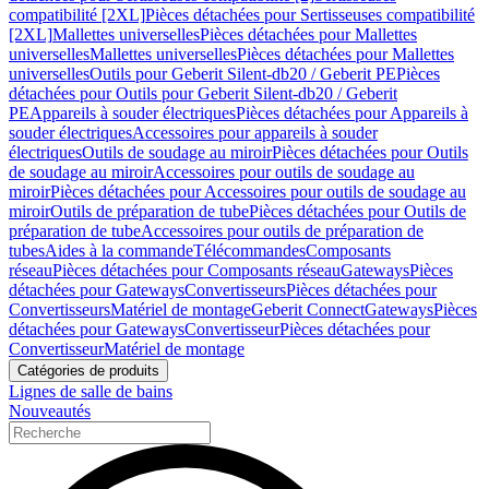
compatibilité [2XL]
Pièces détachées pour Sertisseuses compatibilité
[2XL]
Mallettes universelles
Pièces détachées pour Mallettes
universelles
Mallettes universelles
Pièces détachées pour Mallettes
universelles
Outils pour Geberit Silent-db20 / Geberit PE
Pièces
détachées pour Outils pour Geberit Silent-db20 / Geberit
PE
Appareils à souder électriques
Pièces détachées pour Appareils à
souder électriques
Accessoires pour appareils à souder
électriques
Outils de soudage au miroir
Pièces détachées pour Outils
de soudage au miroir
Accessoires pour outils de soudage au
miroir
Pièces détachées pour Accessoires pour outils de soudage au
miroir
Outils de préparation de tube
Pièces détachées pour Outils de
préparation de tube
Accessoires pour outils de préparation de
tubes
Aides à la commande
Télécommandes
Composants
réseau
Pièces détachées pour Composants réseau
Gateways
Pièces
détachées pour Gateways
Convertisseurs
Pièces détachées pour
Convertisseurs
Matériel de montage
Geberit Connect
Gateways
Pièces
détachées pour Gateways
Convertisseur
Pièces détachées pour
Convertisseur
Matériel de montage
Catégories de produits
Lignes de salle de bains
Nouveautés