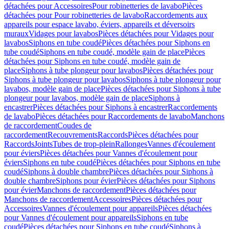
détachées pour Accessoires
Pour robinetteries de lavabo
Pièces
détachées pour Pour robinetteries de lavabo
Raccordements aux
appareils pour espace lavabo, éviers, appareils et déversoirs
muraux
Vidages pour lavabos
Pièces détachées pour Vidages pour
lavabos
Siphons en tube coudé
Pièces détachées pour Siphons en
tube coudé
Siphons en tube coudé, modèle gain de place
Pièces
détachées pour Siphons en tube coudé, modèle gain de
place
Siphons à tube plongeur pour lavabos
Pièces détachées pour
Siphons à tube plongeur pour lavabos
Siphons à tube plongeur pour
lavabos, modèle gain de place
Pièces détachées pour Siphons à tube
plongeur pour lavabos, modèle gain de place
Siphons à
encastrer
Pièces détachées pour Siphons à encastrer
Raccordements
de lavabo
Pièces détachées pour Raccordements de lavabo
Manchons
de raccordement
Coudes de
raccordement
Recouvrements
Raccords
Pièces détachées pour
Raccords
Joints
Tubes de trop-plein
Rallonges
Vannes d'écoulement
pour éviers
Pièces détachées pour Vannes d'écoulement pour
éviers
Siphons en tube coudé
Pièces détachées pour Siphons en tube
coudé
Siphons à double chambre
Pièces détachées pour Siphons à
double chambre
Siphons pour évier
Pièces détachées pour Siphons
pour évier
Manchons de raccordement
Pièces détachées pour
Manchons de raccordement
Accessoires
Pièces détachées pour
Accessoires
Vannes d'écoulement pour appareils
Pièces détachées
pour Vannes d'écoulement pour appareils
Siphons en tube
coudé
Pièces détachées pour Siphons en tube coudé
Siphons à