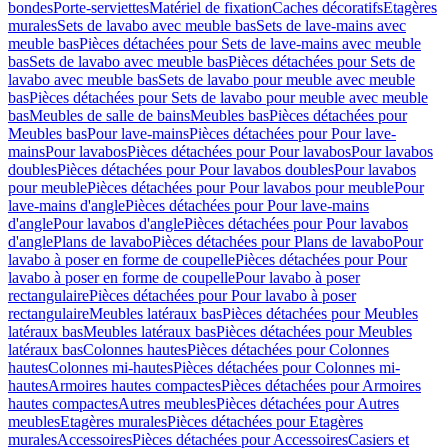
bondes
Porte-serviettes
Matériel de fixation
Caches décoratifs
Etagères
murales
Sets de lavabo avec meuble bas
Sets de lave-mains avec
meuble bas
Pièces détachées pour Sets de lave-mains avec meuble
bas
Sets de lavabo avec meuble bas
Pièces détachées pour Sets de
lavabo avec meuble bas
Sets de lavabo pour meuble avec meuble
bas
Pièces détachées pour Sets de lavabo pour meuble avec meuble
bas
Meubles de salle de bains
Meubles bas
Pièces détachées pour
Meubles bas
Pour lave-mains
Pièces détachées pour Pour lave-
mains
Pour lavabos
Pièces détachées pour Pour lavabos
Pour lavabos
doubles
Pièces détachées pour Pour lavabos doubles
Pour lavabos
pour meuble
Pièces détachées pour Pour lavabos pour meuble
Pour
lave-mains d'angle
Pièces détachées pour Pour lave-mains
d'angle
Pour lavabos d'angle
Pièces détachées pour Pour lavabos
d'angle
Plans de lavabo
Pièces détachées pour Plans de lavabo
Pour
lavabo à poser en forme de coupelle
Pièces détachées pour Pour
lavabo à poser en forme de coupelle
Pour lavabo à poser
rectangulaire
Pièces détachées pour Pour lavabo à poser
rectangulaire
Meubles latéraux bas
Pièces détachées pour Meubles
latéraux bas
Meubles latéraux bas
Pièces détachées pour Meubles
latéraux bas
Colonnes hautes
Pièces détachées pour Colonnes
hautes
Colonnes mi-hautes
Pièces détachées pour Colonnes mi-
hautes
Armoires hautes compactes
Pièces détachées pour Armoires
hautes compactes
Autres meubles
Pièces détachées pour Autres
meubles
Etagères murales
Pièces détachées pour Etagères
murales
Accessoires
Pièces détachées pour Accessoires
Casiers et