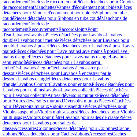
raccordement
Coudes de raccordement
Pièces détachées pour Coudes
de raccordement
Manchettes
Vannes d'écoulement pour bidets
Pièces
détachées pour Vannes d'écoulement pour bidets
Siphons en tube
coudé
Pièces détachées pour Siphons en tube coudé
Manchons de
raccordement
Coudes de
raccordement
Recouvrements
Raccords
Joints
Point
d'eau
Lavabos
Lavabos
Pièces détachées pour Lavabos
Lavabos
doubles
Lavabos pour meuble
Pièces détachées pour Lavabos pour
meuble
Lavabos à poser
Pièces détachées pour Lavabos à poser
Lave-
mains
Pièces détachées pour Lave-mains
Lave-mains à poser
Lave-
mains d'angle
Pièces détachées pour Lave-mains d'angle
Lavabos
semi-emboîtés
Pièces détachées pour Lavabos semi-
emboîtés
Lavabos à emboîter
Lavabos à encastrer par le
dessous
Pièces détachées pour Lavabos à encastrer par le
dessous
Lavabos d'angle
Pièces détachées pour Lavabos
d'angle
Lavabos Comfort
Lavabos pour enfants
Pièces détachées pour
Lavabos pour enfants
Lavabos
Lavabos collectifs
Pièces détachées
pour Lavabos collectifs
Autres déversoirs muraux
Pièces détachées
pour Autres déversoirs muraux
Déversoirs muraux
Pièces détachées
pour Déversoirs muraux
Vidoirs suspendus
Pièces détachées pour
Vidoirs suspendus
Vidoirs multi-usages
Pièces détachées pour Vidoirs
multi-usages
Vidoirs pour plâtre
Lavabos pour salles de classe
Pièces
détachées pour Lavabos pour salles de
classe
Accessoires
Colonnes
Pièces détachées pour Colonnes
Cache-
siphons
Pièces détachées pour Cache-siphons
Accessoires
Caches