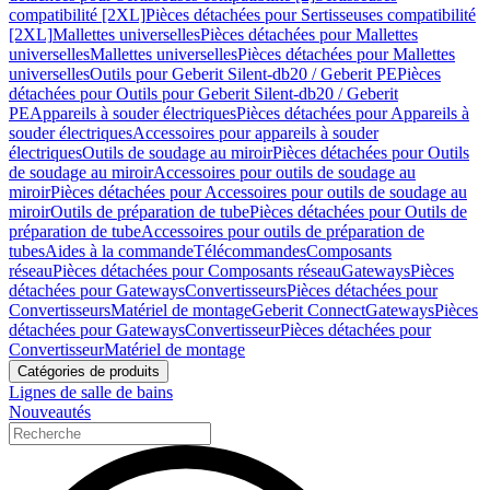
compatibilité [2XL]
Pièces détachées pour Sertisseuses compatibilité
[2XL]
Mallettes universelles
Pièces détachées pour Mallettes
universelles
Mallettes universelles
Pièces détachées pour Mallettes
universelles
Outils pour Geberit Silent-db20 / Geberit PE
Pièces
détachées pour Outils pour Geberit Silent-db20 / Geberit
PE
Appareils à souder électriques
Pièces détachées pour Appareils à
souder électriques
Accessoires pour appareils à souder
électriques
Outils de soudage au miroir
Pièces détachées pour Outils
de soudage au miroir
Accessoires pour outils de soudage au
miroir
Pièces détachées pour Accessoires pour outils de soudage au
miroir
Outils de préparation de tube
Pièces détachées pour Outils de
préparation de tube
Accessoires pour outils de préparation de
tubes
Aides à la commande
Télécommandes
Composants
réseau
Pièces détachées pour Composants réseau
Gateways
Pièces
détachées pour Gateways
Convertisseurs
Pièces détachées pour
Convertisseurs
Matériel de montage
Geberit Connect
Gateways
Pièces
détachées pour Gateways
Convertisseur
Pièces détachées pour
Convertisseur
Matériel de montage
Catégories de produits
Lignes de salle de bains
Nouveautés