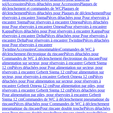
sol
Accessoires
Pièces détachées pour Accessoires
Plaques de
déclenchement et commandes de WC
Plaques de
déclenchement
Pièces détachées pour Plaques de déclenchement
Pour
réservoirs à encastrer Sigma
Pièces détachées pour Pour réservoirs à
encastrer Sigma
Pour réservoirs à encastrer Omega
Pièces détachées
pour Pour réservoirs à encastrer Omega
Pour réservoirs à encastrer
Kappa
Pièces détachées pour Pour réservoirs à encastrer Kappa
Pour
réservoirs à encastrer Delta
Pièces détachées pour Pour réservoirs à
encastrer Delta
Pour réservoirs à encastrer Twinline
Pièces détachées
pour Pour réservoirs à encastrer
Twinline
Accessoires
Consommables
Commandes de WC à
déclenchement électronique du rinçage
Pièces détachées pour
Commandes de WC à déclenchement électronique du rinçage
Pour
alimentation sur secteur, pour réservoirs à encastrer Geberit Sigma
12 cm
Pièces détachées pour Pour alimentation sur secteur, pour
réservoirs à encastrer Geberit Sigma 12 cm
Pour alimentation sur
secteur, pour réservoirs à encastrer Geberit Omega 12 cm
Pièces
détachées pour Pour alimentation sur secteur, pour réservoirs à
encastrer Geberit Omega 12 cm
Pour alimentation par piles, pour
réservoirs à encastrer Geberit Sigma 12 cm
Pièces détachées pour
Pour alimentation par piles, pour réservoirs à encastrer Geberit
Sigma 12 cm
Commandes de WC à déclenchement pneumatique du
rinçage
Pièces détachées pour Commandes de WC à déclenchement
pneumatique du rinçage
Pour rinçage double touche
Pièces détachées
pour Pour rinçage double touche
Pour rinçage simple touche
Pièces