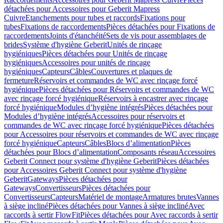
détachées pour Accessoires pour Geberit Mapress
Cuivre
Etanchements pour tubes et raccords
Fixations pour
tubes
Fixations de raccordements
Pièces détachées pour Fixations de
raccordements
Joints d'étanchéité
Sets de vis pour assemblages de
brides
Système d'hygiène Geberit
Unités de rinçage
hygiéniques
Pièces détachées pour Unités de rinçage
hygiéniques
Accessoires pour unités de rinçage
hygiéniques
Capteurs
Câbles
Couvertures et plaques de
fermeture
Réservoirs et commandes de WC avec rinçage forcé
hygiénique
Pièces détachées pour Réservoirs et commandes de WC
avec rinçage forcé hygiénique
Réservoirs à encastrer avec rinçage
forcé hygiénique
Modules d’hygiène intégrés
Pièces détachées pour
Modules d’hygiène intégrés
Accessoires pour réservoirs et
commandes de WC avec rinçage forcé hygiénique
Pièces détachées
pour Accessoires pour réservoirs et commandes de WC avec rinçage
forcé hygiénique
Capteurs
Câbles
Blocs d’alimentation
Pièces
détachées pour Blocs d’alimentation
Composants réseau
Accessoires
Geberit Connect pour système d'hygiène Geberit
Pièces détachées
pour Accessoires Geberit Connect pour système d'hygiène
Geberit
Gateways
Pièces détachées pour
Gateways
Convertisseurs
Pièces détachées pour
Convertisseurs
Capteurs
Matériel de montage
Armatures brutes
Vannes
à siège incliné
Pièces détachées pour Vannes à siège incliné
Avec
raccords à sertir FlowFit
Pièces détachées pour Avec raccords à sertir