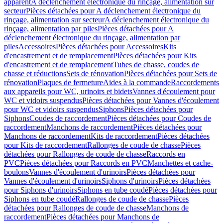
apparent
A déclenchement électronique du rinçage, alimentation sur
secteur
Pièces détachées pour A déclenchement électronique du
rinçage, alimentation sur secteur
A déclenchement électronique du
rinçage, alimentation par piles
Pièces détachées pour A
déclenchement électronique du rinçage, alimentation par
piles
Accessoires
Pièces détachées pour Accessoires
Kits
d'encastrement et de remplacement
Pièces détachées pour Kits
d'encastrement et de remplacement
Tubes de chasse, coudes de
chasse et réductions
Sets de rénovation
Pièces détachées pour Sets de
rénovation
Plaques de fermeture
Aides à la commande
Raccordements
aux appareils pour WC, urinoirs et bidets
Vannes d'écoulement pour
WC et vidoirs suspendus
Pièces détachées pour Vannes d'écoulement
pour WC et vidoirs suspendus
Siphons
Pièces détachées pour
Siphons
Coudes de raccordement
Pièces détachées pour Coudes de
raccordement
Manchons de raccordement
Pièces détachées pour
Manchons de raccordement
Kits de raccordement
Pièces détachées
pour Kits de raccordement
Rallonges de coude de chasse
Pièces
détachées pour Rallonges de coude de chasse
Raccords en
PVC
Pièces détachées pour Raccords en PVC
Manchettes et cache-
boulons
Vannes d'écoulement d'urinoirs
Pièces détachées pour
Vannes d'écoulement d'urinoirs
Siphons d'urinoirs
Pièces détachées
pour Siphons d'urinoirs
Siphons en tube coudé
Pièces détachées pour
Siphons en tube coudé
Rallonges de coude de chasse
Pièces
détachées pour Rallonges de coude de chasse
Manchons de
raccordement
Pièces détachées pour Manchons de