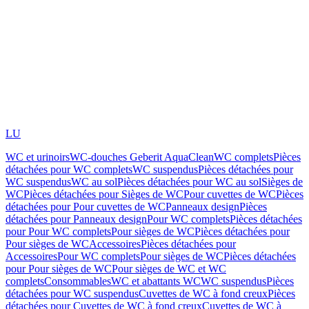
LU
WC et urinoirs
WC-douches Geberit AquaClean
WC complets
Pièces
détachées pour WC complets
WC suspendus
Pièces détachées pour
WC suspendus
WC au sol
Pièces détachées pour WC au sol
Sièges de
WC
Pièces détachées pour Sièges de WC
Pour cuvettes de WC
Pièces
détachées pour Pour cuvettes de WC
Panneaux design
Pièces
détachées pour Panneaux design
Pour WC complets
Pièces détachées
pour Pour WC complets
Pour sièges de WC
Pièces détachées pour
Pour sièges de WC
Accessoires
Pièces détachées pour
Accessoires
Pour WC complets
Pour sièges de WC
Pièces détachées
pour Pour sièges de WC
Pour sièges de WC et WC
complets
Consommables
WC et abattants WC
WC suspendus
Pièces
détachées pour WC suspendus
Cuvettes de WC à fond creux
Pièces
détachées pour Cuvettes de WC à fond creux
Cuvettes de WC à