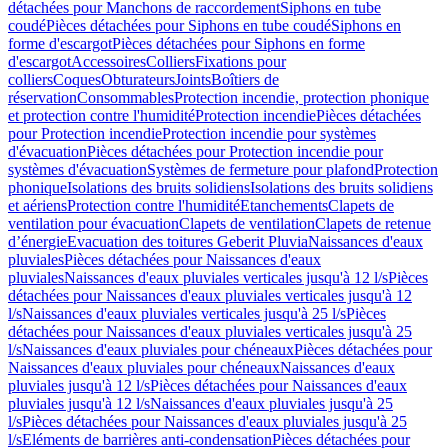
détachées pour Manchons de raccordement
Siphons en tube
coudé
Pièces détachées pour Siphons en tube coudé
Siphons en
forme d'escargot
Pièces détachées pour Siphons en forme
d'escargot
Accessoires
Colliers
Fixations pour
colliers
Coques
Obturateurs
Joints
Boîtiers de
réservation
Consommables
Protection incendie, protection phonique
et protection contre l'humidité
Protection incendie
Pièces détachées
pour Protection incendie
Protection incendie pour systèmes
d'évacuation
Pièces détachées pour Protection incendie pour
systèmes d'évacuation
Systèmes de fermeture pour plafond
Protection
phonique
Isolations des bruits solidiens
Isolations des bruits solidiens
et aériens
Protection contre l'humidité
Etanchements
Clapets de
ventilation pour évacuation
Clapets de ventilation
Clapets de retenue
d’énergie
Evacuation des toitures Geberit Pluvia
Naissances d'eaux
pluviales
Pièces détachées pour Naissances d'eaux
pluviales
Naissances d'eaux pluviales verticales jusqu'à 12 l/s
Pièces
détachées pour Naissances d'eaux pluviales verticales jusqu'à 12
l/s
Naissances d'eaux pluviales verticales jusqu'à 25 l/s
Pièces
détachées pour Naissances d'eaux pluviales verticales jusqu'à 25
l/s
Naissances d'eaux pluviales pour chéneaux
Pièces détachées pour
Naissances d'eaux pluviales pour chéneaux
Naissances d'eaux
pluviales jusqu'à 12 l/s
Pièces détachées pour Naissances d'eaux
pluviales jusqu'à 12 l/s
Naissances d'eaux pluviales jusqu'à 25
l/s
Pièces détachées pour Naissances d'eaux pluviales jusqu'à 25
l/s
Eléments de barrières anti-condensation
Pièces détachées pour