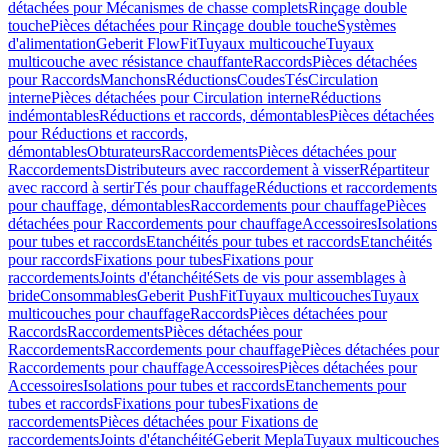
détachées pour Mécanismes de chasse complets
Rinçage double
touche
Pièces détachées pour Rinçage double touche
Systèmes
d'alimentation
Geberit FlowFit
Tuyaux multicouche
Tuyaux
multicouche avec résistance chauffante
Raccords
Pièces détachées
pour Raccords
Manchons
Réductions
Coudes
Tés
Circulation
interne
Pièces détachées pour Circulation interne
Réductions
indémontables
Réductions et raccords, démontables
Pièces détachées
pour Réductions et raccords,
démontables
Obturateurs
Raccordements
Pièces détachées pour
Raccordements
Distributeurs avec raccordement à visser
Répartiteur
avec raccord à sertir
Tés pour chauffage
Réductions et raccordements
pour chauffage, démontables
Raccordements pour chauffage
Pièces
détachées pour Raccordements pour chauffage
Accessoires
Isolations
pour tubes et raccords
Etanchéités pour tubes et raccords
Etanchéités
pour raccords
Fixations pour tubes
Fixations pour
raccordements
Joints d'étanchéité
Sets de vis pour assemblages à
bride
Consommables
Geberit PushFit
Tuyaux multicouches
Tuyaux
multicouches pour chauffage
Raccords
Pièces détachées pour
Raccords
Raccordements
Pièces détachées pour
Raccordements
Raccordements pour chauffage
Pièces détachées pour
Raccordements pour chauffage
Accessoires
Pièces détachées pour
Accessoires
Isolations pour tubes et raccords
Etanchements pour
tubes et raccords
Fixations pour tubes
Fixations de
raccordements
Pièces détachées pour Fixations de
raccordements
Joints d'étanchéité
Geberit Mepla
Tuyaux multicouches