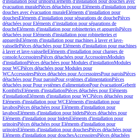
d'installation pour urinoirs
Eléments d'installation pour douches avec
évacuation murale
Pièces détachées pour Eléments d'installation pour
douches avec évacuation murale
Eléments d’installation pour
douches
Eléments d’installation pour séparations de douche
Pièces
détachées pour Eléments d’installation pour séparations de
douche
Eléments d'installation pour robinetteries et appareils
Pièces
détachées pour Eléments d'installation pour robinetteries et
appareils
Eléments d'installation pour machines à laver et lave-
vaisselle
Pièces détachées pour Eléments d'installation pour machines
à laver et lave-vaisselle
Eléments d'installation pour charges de
console
Accessoires
Pièces détachées pour Accessoires
Modules
d'installation
Pièces détachées pour Modules d'installation
Modules
pour WC
Pièces détachées pour Modules pour
WC
Accessoires
Pièces détachées pour Accessoires
Pour parois
Pièces
détachées pour Pour parois
Pour systèmes d'alimentation
Pièces
détachées pour Pour systèmes d'alimentation
Pour évacuation
Geberit
Kombifix
Eléments d'installation
Pièces détachées pour Eléments
d'installation
Eléments d'installation pour WC
Pièces détachées pour
Eléments d'installation pour WC
Eléments d'installation pour
lavabos
Pièces détachées pour Eléments d'installation pour
lavabos
Eléments d'installation pour bidets
Pièces détachées pour
Eléments d'installation pour bidets
Eléments d'installation pour
urinoirs
Pièces détachées pour Eléments d'installation pour
urinoirs
Eléments d'installation pour douches
Pièces détachées pour
Eléments d'installation pour douches
Accessoires
Pièces détachées