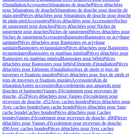
d'installation
Accessoires
Séparations de douche
Pièces détachées
pour Séparations de douche
Séparations de douche pour douche de
plain-pied
Pièces détachées pour Séparations de douche pour douche
de plain-pied
Accessoires
Pièces détachées pour Accessoires
Niches
de rangement pour douches
Pièces détachées pour Niches de
rangement pour douches
Niches de rangement
Pièces détachées pour
Niches de rangement
Accessoires
Baignoires
Baignoires en acrylique
sanitaire
Pièces détachées pour Baignoires en acrylique
sanitaire
Baignoires rectangulaires
Pièces détachées pour Baignoires
rectangulaires
Baignoires en matériau minéral
Pièces détachées pour
Baignoires en matériau minéral
Baignoires pour bébés
Pièces
détachées pour Baignoires pour bébés
Eléments d'installation
Pièces
détachées pour Eléments d'installation
Jeux de pieds et jeux de
traverses et fixations murales
Pièces détachées pour Jeux de pieds et
jeux de traverses et fixations murales
Accessoires
Kits de
réparation
Autres accessoires
Raccordements aux appareils pour
douches et baignoires
Vannes d'écoulement pour receveurs de
douche, d52
Pièces détachées pour Vannes d'écoulement pour
receveurs de douche, d52
Avec caches bondes
Pièces détachées pour
Avec caches bondes
Sans cache bonde
Pièces détachées pour Sans
cache bonde
Caches bondes
Pièces détachées pour Caches
bondes
Vannes d'écoulement pour receveurs de douche, d90
Pièces
détachées pour Vannes d'écoulement pour receveurs de douche,
d90
Avec caches bondes
Pièces détachées pour Avec caches
bondes
Sans cache bonde
Pièces détachées pour Sans cache