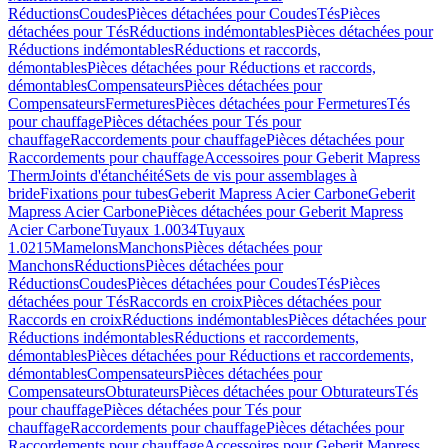
Réductions
Coudes
Pièces détachées pour Coudes
Tés
Pièces
détachées pour Tés
Réductions indémontables
Pièces détachées pour
Réductions indémontables
Réductions et raccords,
démontables
Pièces détachées pour Réductions et raccords,
démontables
Compensateurs
Pièces détachées pour
Compensateurs
Fermetures
Pièces détachées pour Fermetures
Tés
pour chauffage
Pièces détachées pour Tés pour
chauffage
Raccordements pour chauffage
Pièces détachées pour
Raccordements pour chauffage
Accessoires pour Geberit Mapress
Therm
Joints d'étanchéité
Sets de vis pour assemblages à
bride
Fixations pour tubes
Geberit Mapress Acier Carbone
Geberit
Mapress Acier Carbone
Pièces détachées pour Geberit Mapress
Acier Carbone
Tuyaux 1.0034
Tuyaux
1.0215
Mamelons
Manchons
Pièces détachées pour
Manchons
Réductions
Pièces détachées pour
Réductions
Coudes
Pièces détachées pour Coudes
Tés
Pièces
détachées pour Tés
Raccords en croix
Pièces détachées pour
Raccords en croix
Réductions indémontables
Pièces détachées pour
Réductions indémontables
Réductions et raccordements,
démontables
Pièces détachées pour Réductions et raccordements,
démontables
Compensateurs
Pièces détachées pour
Compensateurs
Obturateurs
Pièces détachées pour Obturateurs
Tés
pour chauffage
Pièces détachées pour Tés pour
chauffage
Raccordements pour chauffage
Pièces détachées pour
Raccordements pour chauffage
Accessoires pour Geberit Mapress