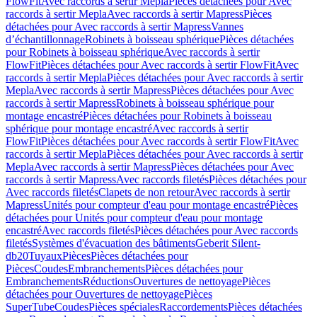
FlowFit
Avec raccords à sertir Mepla
Pièces détachées pour Avec
raccords à sertir Mepla
Avec raccords à sertir Mapress
Pièces
détachées pour Avec raccords à sertir Mapress
Vannes
d’échantillonnage
Robinets à boisseau sphérique
Pièces détachées
pour Robinets à boisseau sphérique
Avec raccords à sertir
FlowFit
Pièces détachées pour Avec raccords à sertir FlowFit
Avec
raccords à sertir Mepla
Pièces détachées pour Avec raccords à sertir
Mepla
Avec raccords à sertir Mapress
Pièces détachées pour Avec
raccords à sertir Mapress
Robinets à boisseau sphérique pour
montage encastré
Pièces détachées pour Robinets à boisseau
sphérique pour montage encastré
Avec raccords à sertir
FlowFit
Pièces détachées pour Avec raccords à sertir FlowFit
Avec
raccords à sertir Mepla
Pièces détachées pour Avec raccords à sertir
Mepla
Avec raccords à sertir Mapress
Pièces détachées pour Avec
raccords à sertir Mapress
Avec raccords filetés
Pièces détachées pour
Avec raccords filetés
Clapets de non retour
Avec raccords à sertir
Mapress
Unités pour compteur d'eau pour montage encastré
Pièces
détachées pour Unités pour compteur d'eau pour montage
encastré
Avec raccords filetés
Pièces détachées pour Avec raccords
filetés
Systèmes d'évacuation des bâtiments
Geberit Silent-
db20
Tuyaux
Pièces
Pièces détachées pour
Pièces
Coudes
Embranchements
Pièces détachées pour
Embranchements
Réductions
Ouvertures de nettoyage
Pièces
détachées pour Ouvertures de nettoyage
Pièces
SuperTube
Coudes
Pièces spéciales
Raccordements
Pièces détachées