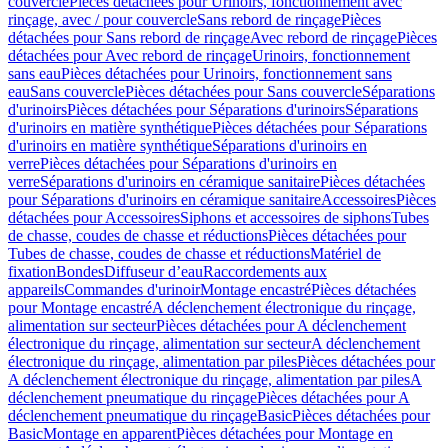
couvercle
Pièces détachées pour Urinoirs, fonctionnement avec
rinçage, avec / pour couvercle
Sans rebord de rinçage
Pièces
détachées pour Sans rebord de rinçage
Avec rebord de rinçage
Pièces
détachées pour Avec rebord de rinçage
Urinoirs, fonctionnement
sans eau
Pièces détachées pour Urinoirs, fonctionnement sans
eau
Sans couvercle
Pièces détachées pour Sans couvercle
Séparations
d'urinoirs
Pièces détachées pour Séparations d'urinoirs
Séparations
d'urinoirs en matière synthétique
Pièces détachées pour Séparations
d'urinoirs en matière synthétique
Séparations d'urinoirs en
verre
Pièces détachées pour Séparations d'urinoirs en
verre
Séparations d'urinoirs en céramique sanitaire
Pièces détachées
pour Séparations d'urinoirs en céramique sanitaire
Accessoires
Pièces
détachées pour Accessoires
Siphons et accessoires de siphons
Tubes
de chasse, coudes de chasse et réductions
Pièces détachées pour
Tubes de chasse, coudes de chasse et réductions
Matériel de
fixation
Bondes
Diffuseur d’eau
Raccordements aux
appareils
Commandes d'urinoir
Montage encastré
Pièces détachées
pour Montage encastré
A déclenchement électronique du rinçage,
alimentation sur secteur
Pièces détachées pour A déclenchement
électronique du rinçage, alimentation sur secteur
A déclenchement
électronique du rinçage, alimentation par piles
Pièces détachées pour
A déclenchement électronique du rinçage, alimentation par piles
A
déclenchement pneumatique du rinçage
Pièces détachées pour A
déclenchement pneumatique du rinçage
Basic
Pièces détachées pour
Basic
Montage en apparent
Pièces détachées pour Montage en