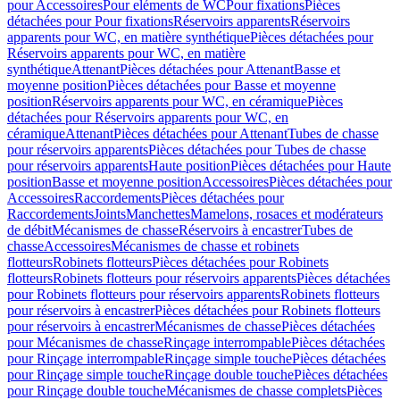
pour Accessoires
Pour eléments de WC
Pour fixations
Pièces
détachées pour Pour fixations
Réservoirs apparents
Réservoirs
apparents pour WC, en matière synthétique
Pièces détachées pour
Réservoirs apparents pour WC, en matière
synthétique
Attenant
Pièces détachées pour Attenant
Basse et
moyenne position
Pièces détachées pour Basse et moyenne
position
Réservoirs apparents pour WC, en céramique
Pièces
détachées pour Réservoirs apparents pour WC, en
céramique
Attenant
Pièces détachées pour Attenant
Tubes de chasse
pour réservoirs apparents
Pièces détachées pour Tubes de chasse
pour réservoirs apparents
Haute position
Pièces détachées pour Haute
position
Basse et moyenne position
Accessoires
Pièces détachées pour
Accessoires
Raccordements
Pièces détachées pour
Raccordements
Joints
Manchettes
Mamelons, rosaces et modérateurs
de débit
Mécanismes de chasse
Réservoirs à encastrer
Tubes de
chasse
Accessoires
Mécanismes de chasse et robinets
flotteurs
Robinets flotteurs
Pièces détachées pour Robinets
flotteurs
Robinets flotteurs pour réservoirs apparents
Pièces détachées
pour Robinets flotteurs pour réservoirs apparents
Robinets flotteurs
pour réservoirs à encastrer
Pièces détachées pour Robinets flotteurs
pour réservoirs à encastrer
Mécanismes de chasse
Pièces détachées
pour Mécanismes de chasse
Rinçage interrompable
Pièces détachées
pour Rinçage interrompable
Rinçage simple touche
Pièces détachées
pour Rinçage simple touche
Rinçage double touche
Pièces détachées
pour Rinçage double touche
Mécanismes de chasse complets
Pièces