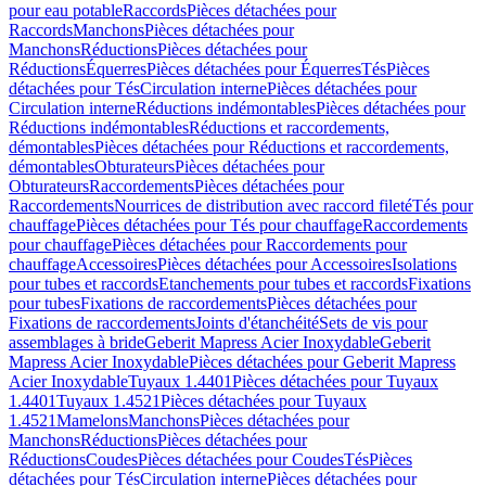
pour eau potable
Raccords
Pièces détachées pour
Raccords
Manchons
Pièces détachées pour
Manchons
Réductions
Pièces détachées pour
Réductions
Équerres
Pièces détachées pour Équerres
Tés
Pièces
détachées pour Tés
Circulation interne
Pièces détachées pour
Circulation interne
Réductions indémontables
Pièces détachées pour
Réductions indémontables
Réductions et raccordements,
démontables
Pièces détachées pour Réductions et raccordements,
démontables
Obturateurs
Pièces détachées pour
Obturateurs
Raccordements
Pièces détachées pour
Raccordements
Nourrices de distribution avec raccord fileté
Tés pour
chauffage
Pièces détachées pour Tés pour chauffage
Raccordements
pour chauffage
Pièces détachées pour Raccordements pour
chauffage
Accessoires
Pièces détachées pour Accessoires
Isolations
pour tubes et raccords
Etanchements pour tubes et raccords
Fixations
pour tubes
Fixations de raccordements
Pièces détachées pour
Fixations de raccordements
Joints d'étanchéité
Sets de vis pour
assemblages à bride
Geberit Mapress Acier Inoxydable
Geberit
Mapress Acier Inoxydable
Pièces détachées pour Geberit Mapress
Acier Inoxydable
Tuyaux 1.4401
Pièces détachées pour Tuyaux
1.4401
Tuyaux 1.4521
Pièces détachées pour Tuyaux
1.4521
Mamelons
Manchons
Pièces détachées pour
Manchons
Réductions
Pièces détachées pour
Réductions
Coudes
Pièces détachées pour Coudes
Tés
Pièces
détachées pour Tés
Circulation interne
Pièces détachées pour