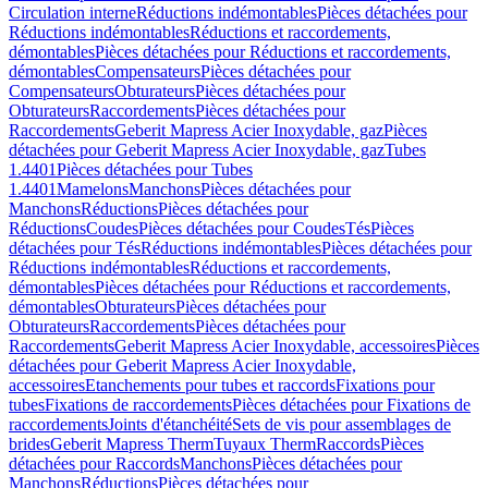
Circulation interne
Réductions indémontables
Pièces détachées pour
Réductions indémontables
Réductions et raccordements,
démontables
Pièces détachées pour Réductions et raccordements,
démontables
Compensateurs
Pièces détachées pour
Compensateurs
Obturateurs
Pièces détachées pour
Obturateurs
Raccordements
Pièces détachées pour
Raccordements
Geberit Mapress Acier Inoxydable, gaz
Pièces
détachées pour Geberit Mapress Acier Inoxydable, gaz
Tubes
1.4401
Pièces détachées pour Tubes
1.4401
Mamelons
Manchons
Pièces détachées pour
Manchons
Réductions
Pièces détachées pour
Réductions
Coudes
Pièces détachées pour Coudes
Tés
Pièces
détachées pour Tés
Réductions indémontables
Pièces détachées pour
Réductions indémontables
Réductions et raccordements,
démontables
Pièces détachées pour Réductions et raccordements,
démontables
Obturateurs
Pièces détachées pour
Obturateurs
Raccordements
Pièces détachées pour
Raccordements
Geberit Mapress Acier Inoxydable, accessoires
Pièces
détachées pour Geberit Mapress Acier Inoxydable,
accessoires
Etanchements pour tubes et raccords
Fixations pour
tubes
Fixations de raccordements
Pièces détachées pour Fixations de
raccordements
Joints d'étanchéité
Sets de vis pour assemblages de
brides
Geberit Mapress Therm
Tuyaux Therm
Raccords
Pièces
détachées pour Raccords
Manchons
Pièces détachées pour
Manchons
Réductions
Pièces détachées pour