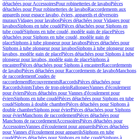
détachées pour Accessoires
Pour robinetteries de lavabo
Pièces
détachées pour Pour robinetteries de lavabo
Raccordements aux
appareils pour espace lavabo, éviers, appareils et déversoirs
muraux
Vidages pour lavabos
Pièces détachées pour Vidages pour
lavabos
Siphons en tube coudé
Pièces détachées pour Siphons en
tube coudé
Siphons en tube coudé, modèle gain de place
Pièces
détachées pour Siphons en tube coudé, modèle gain de
place
Siphons à tube plongeur pour lavabos
Pièces détachées pour
Siphons à tube plongeur pour lavabos
Siphons à tube plongeur pour
lavabos, modèle gain de place
Pièces détachées pour Siphons à tube
plongeur pour lavabos, modèle gain de place
Siphons à
encastrer
Pièces détachées pour Siphons à encastrer
Raccordements
de lavabo
Pièces détachées pour Raccordements de lavabo
Manchons
de raccordement
Coudes de
raccordement
Recouvrements
Raccords
Pièces détachées pour
Raccords
Joints
Tubes de trop-plein
Rallonges
Vannes d'écoulement
pour éviers
Pièces détachées pour Vannes d'écoulement pour
éviers
Siphons en tube coudé
Pièces détachées pour Siphons en tube
coudé
Siphons à double chambre
Pièces détachées pour Siphons à
double chambre
Siphons pour évier
Pièces détachées pour Siphons
pour évier
Manchons de raccordement
Pièces détachées pour
Manchons de raccordement
Accessoires
Pièces détachées pour
Accessoires
Vannes d'écoulement pour appareils
Pièces détachées
pour Vannes d'écoulement pour appareils
Siphons en tube
coudé
Pièces détachées pour Siphons en tube coudé
Siphons à