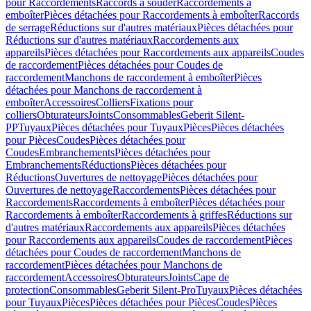
pour Raccordements
Raccords à souder
Raccordements à
emboîter
Pièces détachées pour Raccordements à emboîter
Raccords
de serrage
Réductions sur d'autres matériaux
Pièces détachées pour
Réductions sur d'autres matériaux
Raccordements aux
appareils
Pièces détachées pour Raccordements aux appareils
Coudes
de raccordement
Pièces détachées pour Coudes de
raccordement
Manchons de raccordement à emboîter
Pièces
détachées pour Manchons de raccordement à
emboîter
Accessoires
Colliers
Fixations pour
colliers
Obturateurs
Joints
Consommables
Geberit Silent-
PP
Tuyaux
Pièces détachées pour Tuyaux
Pièces
Pièces détachées
pour Pièces
Coudes
Pièces détachées pour
Coudes
Embranchements
Pièces détachées pour
Embranchements
Réductions
Pièces détachées pour
Réductions
Ouvertures de nettoyage
Pièces détachées pour
Ouvertures de nettoyage
Raccordements
Pièces détachées pour
Raccordements
Raccordements à emboîter
Pièces détachées pour
Raccordements à emboîter
Raccordements à griffes
Réductions sur
d'autres matériaux
Raccordements aux appareils
Pièces détachées
pour Raccordements aux appareils
Coudes de raccordement
Pièces
détachées pour Coudes de raccordement
Manchons de
raccordement
Pièces détachées pour Manchons de
raccordement
Accessoires
Obturateurs
Joints
Cape de
protection
Consommables
Geberit Silent-Pro
Tuyaux
Pièces détachées
pour Tuyaux
Pièces
Pièces détachées pour Pièces
Coudes
Pièces