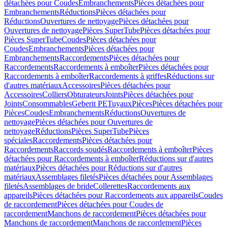
détachées pour Coudes
Embranchements
Pièces détachées pour
Embranchements
Réductions
Pièces détachées pour
Réductions
Ouvertures de nettoyage
Pièces détachées pour
Ouvertures de nettoyage
Pièces SuperTube
Pièces détachées pour
Pièces SuperTube
Coudes
Pièces détachées pour
Coudes
Embranchements
Pièces détachées pour
Embranchements
Raccordements
Pièces détachées pour
Raccordements
Raccordements à emboîter
Pièces détachées pour
Raccordements à emboîter
Raccordements à griffes
Réductions sur
d'autres matériaux
Accessoires
Pièces détachées pour
Accessoires
Colliers
Obturateurs
Joints
Pièces détachées pour
Joints
Consommables
Geberit PE
Tuyaux
Pièces
Pièces détachées pour
Pièces
Coudes
Embranchements
Réductions
Ouvertures de
nettoyage
Pièces détachées pour Ouvertures de
nettoyage
Réductions
Pièces SuperTube
Pièces
spéciales
Raccordements
Pièces détachées pour
Raccordements
Raccords soudés
Raccordements à emboîter
Pièces
détachées pour Raccordements à emboîter
Réductions sur d'autres
matériaux
Pièces détachées pour Réductions sur d'autres
matériaux
Assemblages filetés
Pièces détachées pour Assemblages
filetés
Assemblages de bride
Collerettes
Raccordements aux
appareils
Pièces détachées pour Raccordements aux appareils
Coudes
de raccordement
Pièces détachées pour Coudes de
raccordement
Manchons de raccordement
Pièces détachées pour
Manchons de raccordement
Manchons de raccordement
Pièces