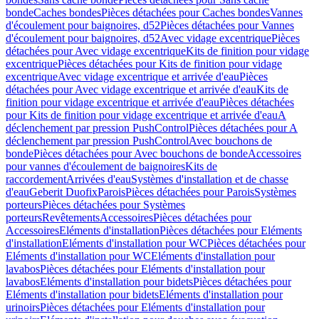
bonde
Caches bondes
Pièces détachées pour Caches bondes
Vannes
d'écoulement pour baignoires, d52
Pièces détachées pour Vannes
d'écoulement pour baignoires, d52
Avec vidage excentrique
Pièces
détachées pour Avec vidage excentrique
Kits de finition pour vidage
excentrique
Pièces détachées pour Kits de finition pour vidage
excentrique
Avec vidage excentrique et arrivée d'eau
Pièces
détachées pour Avec vidage excentrique et arrivée d'eau
Kits de
finition pour vidage excentrique et arrivée d'eau
Pièces détachées
pour Kits de finition pour vidage excentrique et arrivée d'eau
A
déclenchement par pression PushControl
Pièces détachées pour A
déclenchement par pression PushControl
Avec bouchons de
bonde
Pièces détachées pour Avec bouchons de bonde
Accessoires
pour vannes d'écoulement de baignoires
Kits de
raccordement
Arrivées d'eau
Systèmes d'installation et de chasse
d'eau
Geberit Duofix
Parois
Pièces détachées pour Parois
Systèmes
porteurs
Pièces détachées pour Systèmes
porteurs
Revêtements
Accessoires
Pièces détachées pour
Accessoires
Eléments d'installation
Pièces détachées pour Eléments
d'installation
Eléments d'installation pour WC
Pièces détachées pour
Eléments d'installation pour WC
Eléments d'installation pour
lavabos
Pièces détachées pour Eléments d'installation pour
lavabos
Eléments d'installation pour bidets
Pièces détachées pour
Eléments d'installation pour bidets
Eléments d'installation pour
urinoirs
Pièces détachées pour Eléments d'installation pour