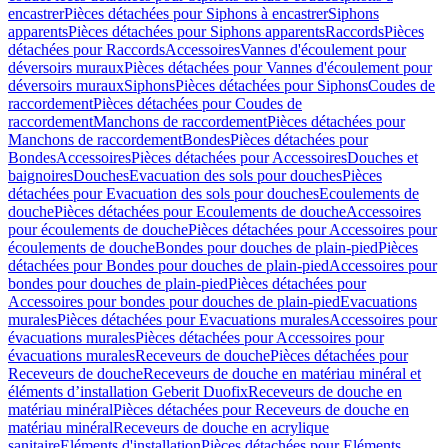
encastrer
Pièces détachées pour Siphons à encastrer
Siphons
apparents
Pièces détachées pour Siphons apparents
Raccords
Pièces
détachées pour Raccords
Accessoires
Vannes d'écoulement pour
déversoirs muraux
Pièces détachées pour Vannes d'écoulement pour
déversoirs muraux
Siphons
Pièces détachées pour Siphons
Coudes de
raccordement
Pièces détachées pour Coudes de
raccordement
Manchons de raccordement
Pièces détachées pour
Manchons de raccordement
Bondes
Pièces détachées pour
Bondes
Accessoires
Pièces détachées pour Accessoires
Douches et
baignoires
Douches
Evacuation des sols pour douches
Pièces
détachées pour Evacuation des sols pour douches
Ecoulements de
douche
Pièces détachées pour Ecoulements de douche
Accessoires
pour écoulements de douche
Pièces détachées pour Accessoires pour
écoulements de douche
Bondes pour douches de plain-pied
Pièces
détachées pour Bondes pour douches de plain-pied
Accessoires pour
bondes pour douches de plain-pied
Pièces détachées pour
Accessoires pour bondes pour douches de plain-pied
Evacuations
murales
Pièces détachées pour Evacuations murales
Accessoires pour
évacuations murales
Pièces détachées pour Accessoires pour
évacuations murales
Receveurs de douche
Pièces détachées pour
Receveurs de douche
Receveurs de douche en matériau minéral et
éléments d’installation Geberit Duofix
Receveurs de douche en
matériau minéral
Pièces détachées pour Receveurs de douche en
matériau minéral
Receveurs de douche en acrylique
sanitaire
Eléments d'installation
Pièces détachées pour Eléments