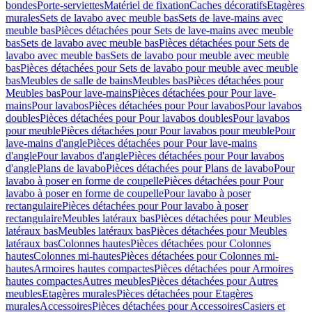
bondes
Porte-serviettes
Matériel de fixation
Caches décoratifs
Etagères
murales
Sets de lavabo avec meuble bas
Sets de lave-mains avec
meuble bas
Pièces détachées pour Sets de lave-mains avec meuble
bas
Sets de lavabo avec meuble bas
Pièces détachées pour Sets de
lavabo avec meuble bas
Sets de lavabo pour meuble avec meuble
bas
Pièces détachées pour Sets de lavabo pour meuble avec meuble
bas
Meubles de salle de bains
Meubles bas
Pièces détachées pour
Meubles bas
Pour lave-mains
Pièces détachées pour Pour lave-
mains
Pour lavabos
Pièces détachées pour Pour lavabos
Pour lavabos
doubles
Pièces détachées pour Pour lavabos doubles
Pour lavabos
pour meuble
Pièces détachées pour Pour lavabos pour meuble
Pour
lave-mains d'angle
Pièces détachées pour Pour lave-mains
d'angle
Pour lavabos d'angle
Pièces détachées pour Pour lavabos
d'angle
Plans de lavabo
Pièces détachées pour Plans de lavabo
Pour
lavabo à poser en forme de coupelle
Pièces détachées pour Pour
lavabo à poser en forme de coupelle
Pour lavabo à poser
rectangulaire
Pièces détachées pour Pour lavabo à poser
rectangulaire
Meubles latéraux bas
Pièces détachées pour Meubles
latéraux bas
Meubles latéraux bas
Pièces détachées pour Meubles
latéraux bas
Colonnes hautes
Pièces détachées pour Colonnes
hautes
Colonnes mi-hautes
Pièces détachées pour Colonnes mi-
hautes
Armoires hautes compactes
Pièces détachées pour Armoires
hautes compactes
Autres meubles
Pièces détachées pour Autres
meubles
Etagères murales
Pièces détachées pour Etagères
murales
Accessoires
Pièces détachées pour Accessoires
Casiers et