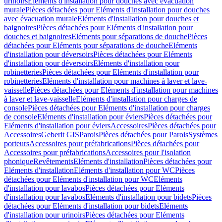
urinoirs
Eléments d'installation pour douches avec évacuation
murale
Pièces détachées pour Eléments d'installation pour douches
avec évacuation murale
Eléments d'installation pour douches et
baignoires
Pièces détachées pour Eléments d'installation pour
douches et baignoires
Eléments pour séparations de douche
Pièces
détachées pour Eléments pour séparations de douche
Eléments
d'installation pour déversoirs
Pièces détachées pour Eléments
d'installation pour déversoirs
Eléments d'installation pour
robinetteries
Pièces détachées pour Eléments d'installation pour
robinetteries
Eléments d'installation pour machines à laver et lave-
vaisselle
Pièces détachées pour Eléments d'installation pour machines
à laver et lave-vaisselle
Eléments d'installation pour charges de
console
Pièces détachées pour Eléments d'installation pour charges
de console
Eléments d'installation pour éviers
Pièces détachées pour
Eléments d'installation pour éviers
Accessoires
Pièces détachées pour
Accessoires
Geberit GIS
Parois
Pièces détachées pour Parois
Systèmes
porteurs
Accessoires pour préfabrications
Pièces détachées pour
Accessoires pour préfabrications
Accessoires pour l'isolation
phonique
Revêtements
Eléments d'installation
Pièces détachées pour
Eléments d'installation
Eléments d'installation pour WC
Pièces
détachées pour Eléments d'installation pour WC
Eléments
d'installation pour lavabos
Pièces détachées pour Eléments
d'installation pour lavabos
Eléments d'installation pour bidets
Pièces
détachées pour Eléments d'installation pour bidets
Eléments
d'installation pour urinoirs
Pièces détachées pour Eléments