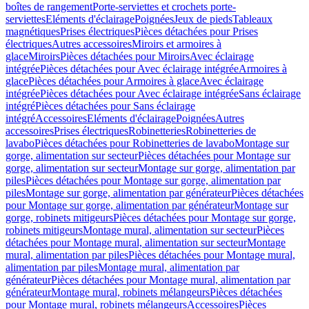
boîtes de rangement
Porte-serviettes et crochets porte-
serviettes
Eléments d'éclairage
Poignées
Jeux de pieds
Tableaux
magnétiques
Prises électriques
Pièces détachées pour Prises
électriques
Autres accessoires
Miroirs et armoires à
glace
Miroirs
Pièces détachées pour Miroirs
Avec éclairage
intégrée
Pièces détachées pour Avec éclairage intégrée
Armoires à
glace
Pièces détachées pour Armoires à glace
Avec éclairage
intégrée
Pièces détachées pour Avec éclairage intégrée
Sans éclairage
intégré
Pièces détachées pour Sans éclairage
intégré
Accessoires
Eléments d'éclairage
Poignées
Autres
accessoires
Prises électriques
Robinetteries
Robinetteries de
lavabo
Pièces détachées pour Robinetteries de lavabo
Montage sur
gorge, alimentation sur secteur
Pièces détachées pour Montage sur
gorge, alimentation sur secteur
Montage sur gorge, alimentation par
piles
Pièces détachées pour Montage sur gorge, alimentation par
piles
Montage sur gorge, alimentation par générateur
Pièces détachées
pour Montage sur gorge, alimentation par générateur
Montage sur
gorge, robinets mitigeurs
Pièces détachées pour Montage sur gorge,
robinets mitigeurs
Montage mural, alimentation sur secteur
Pièces
détachées pour Montage mural, alimentation sur secteur
Montage
mural, alimentation par piles
Pièces détachées pour Montage mural,
alimentation par piles
Montage mural, alimentation par
générateur
Pièces détachées pour Montage mural, alimentation par
générateur
Montage mural, robinets mélangeurs
Pièces détachées
pour Montage mural, robinets mélangeurs
Accessoires
Pièces