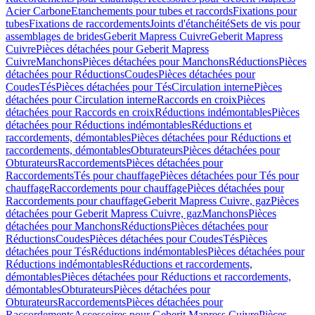
Acier Carbone
Etanchements pour tubes et raccords
Fixations pour
tubes
Fixations de raccordements
Joints d'étanchéité
Sets de vis pour
assemblages de brides
Geberit Mapress Cuivre
Geberit Mapress
Cuivre
Pièces détachées pour Geberit Mapress
Cuivre
Manchons
Pièces détachées pour Manchons
Réductions
Pièces
détachées pour Réductions
Coudes
Pièces détachées pour
Coudes
Tés
Pièces détachées pour Tés
Circulation interne
Pièces
détachées pour Circulation interne
Raccords en croix
Pièces
détachées pour Raccords en croix
Réductions indémontables
Pièces
détachées pour Réductions indémontables
Réductions et
raccordements, démontables
Pièces détachées pour Réductions et
raccordements, démontables
Obturateurs
Pièces détachées pour
Obturateurs
Raccordements
Pièces détachées pour
Raccordements
Tés pour chauffage
Pièces détachées pour Tés pour
chauffage
Raccordements pour chauffage
Pièces détachées pour
Raccordements pour chauffage
Geberit Mapress Cuivre, gaz
Pièces
détachées pour Geberit Mapress Cuivre, gaz
Manchons
Pièces
détachées pour Manchons
Réductions
Pièces détachées pour
Réductions
Coudes
Pièces détachées pour Coudes
Tés
Pièces
détachées pour Tés
Réductions indémontables
Pièces détachées pour
Réductions indémontables
Réductions et raccordements,
démontables
Pièces détachées pour Réductions et raccordements,
démontables
Obturateurs
Pièces détachées pour
Obturateurs
Raccordements
Pièces détachées pour
Raccordements
Accessoires pour Geberit Mapress Cuivre
Pièces