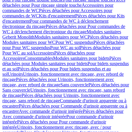
détachées pour Pour rinçage simple touche
Accessoires pour
commandes de WC
Pièces détachées pour Accessoires pour
commandes de WC
Kits d'encastrement
Pièces détachées pour Kits
d'encastrement
Pour commandes de WC à déclenchement
électronique du rinçage
Pièces détachées pour Pour commandes de
WC à déclenchement électronique du rinçage
Modules sanitaires
Geberit Monolith
Modules sanitaires pour WC
Pièces détachées pour
Modules sanitaires pour WC
Pour WC suspendus
Pièces détachées
pour Pour WC suspendus
Pour WC au sol
Pièces détachées pour
Pour WC au sol
Accessoires
Pièces détachées pour
Accessoires
Consommables
Modules sanitaires pour bidets
Pièces
détachées pour Modules sanitaires pour bidets
Pour bidets suspendus
et au sol
Pièces détachées pour Pour bidets suspendus et au
sol
Urinoirs
Urinoirs, fonctionnement avec rinçage, avec rebord de
rinçage
Pièces détachées pour Urinoirs, fonctionnement avec
rinçage, avec rebord de rinçage
Sans couvercle
Pièces détachées pour
Sans couvercle
Urinoirs, fonctionnement avec rinçage, sans rebord
de rinçage
Pièces détachées pour Urinoirs, fonctionnement avec
rinçage, sans rebord de rinçage
Commande d'urinoir apparente ou à
encastrer
Pièces détachées pour Commande d'urinoir apparente ou à
encastrer
Avec commande d'urinoir intégrée
Pièces détachées pour
Avec commande d'urinoir intégrée
Pour commande d'urinoir
intégrée
Pièces détachées pour Pour commande d'urinoir
intégrée
Urinoirs, fonctionnement avec rinçage, avec / pour