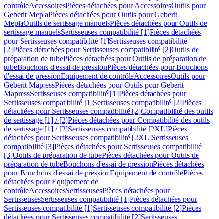
contrôle
Accessoires
Pièces détachées pour Accessoires
Outils pour
Geberit Mepla
Pièces détachées pour Outils pour Geberit
Mepla
Outils de sertissage manuels
Pièces détachées pour Outils de
sertissage manuels
Sertisseuses compatibilité [1]
Pièces détachées
pour Sertisseuses compatibilité [1]
Sertisseuses compatibilité
[2]
Pièces détachées pour Sertisseuses compatibilité [2]
Outils de
préparation de tube
Pièces détachées pour Outils de préparation de
tube
Bouchons d'essai de pression
Pièces détachées pour Bouchons
d'essai de pression
Equipement de contrôle
Accessoires
Outils pour
Geberit Mapress
Pièces détachées pour Outils pour Geberit
Mapress
Sertisseuses compatibilité [1]
Pièces détachées pour
Sertisseuses compatibilité [1]
Sertisseuses compatibilité [2]
Pièces
détachées pour Sertisseuses compatibilité [2]
Compatibilité des outils
de sertissage [1] / [2]
Pièces détachées pour Compatibilité des outils
de sertissage [1] / [2]
Sertisseuses compatibilité [2XL]
Pièces
détachées pour Sertisseuses compatibilité [2XL]
Sertisseuses
compatibilité [3]
Pièces détachées pour Sertisseuses compatibilité
[3]
Outils de préparation de tube
Pièces détachées pour Outils de
préparation de tube
Bouchons d'essai de pression
Pièces détachées
pour Bouchons d'essai de pression
Equipement de contrôle
Pièces
détachées pour Equipement de
contrôle
Accessoires
Sertisseuses
Pièces détachées pour
Sertisseuses
Sertisseuses compatibilité [1]
Pièces détachées pour
Sertisseuses compatibilité [1]
Sertisseuses compatibilité [2]
Pièces
détachées pour Sertisseuses compatibilité [2]
Sertisseuses