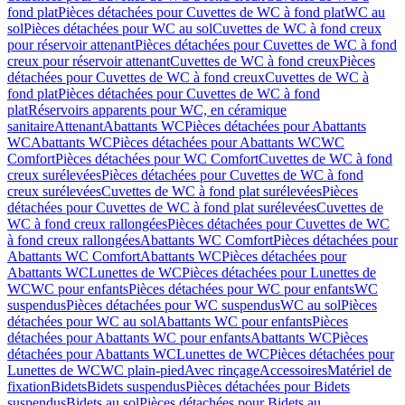
fond plat
Pièces détachées pour Cuvettes de WC à fond plat
WC au
sol
Pièces détachées pour WC au sol
Cuvettes de WC à fond creux
pour réservoir attenant
Pièces détachées pour Cuvettes de WC à fond
creux pour réservoir attenant
Cuvettes de WC à fond creux
Pièces
détachées pour Cuvettes de WC à fond creux
Cuvettes de WC à
fond plat
Pièces détachées pour Cuvettes de WC à fond
plat
Réservoirs apparents pour WC, en céramique
sanitaire
Attenant
Abattants WC
Pièces détachées pour Abattants
WC
Abattants WC
Pièces détachées pour Abattants WC
WC
Comfort
Pièces détachées pour WC Comfort
Cuvettes de WC à fond
creux surélevées
Pièces détachées pour Cuvettes de WC à fond
creux surélevées
Cuvettes de WC à fond plat surélevées
Pièces
détachées pour Cuvettes de WC à fond plat surélevées
Cuvettes de
WC à fond creux rallongées
Pièces détachées pour Cuvettes de WC
à fond creux rallongées
Abattants WC Comfort
Pièces détachées pour
Abattants WC Comfort
Abattants WC
Pièces détachées pour
Abattants WC
Lunettes de WC
Pièces détachées pour Lunettes de
WC
WC pour enfants
Pièces détachées pour WC pour enfants
WC
suspendus
Pièces détachées pour WC suspendus
WC au sol
Pièces
détachées pour WC au sol
Abattants WC pour enfants
Pièces
détachées pour Abattants WC pour enfants
Abattants WC
Pièces
détachées pour Abattants WC
Lunettes de WC
Pièces détachées pour
Lunettes de WC
WC plain-pied
Avec rinçage
Accessoires
Matériel de
fixation
Bidets
Bidets suspendus
Pièces détachées pour Bidets
suspendus
Bidets au sol
Pièces détachées pour Bidets au