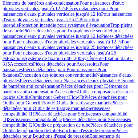
Eléments de barrières anti-condensation
Pour naissances d'eaux
pluviales verticales jusqu'à 12 l/s
Pièces détachées pour Pour
naissances d'eaux pluviales verticales jusqu'à 12 l/s
Pour naissances
d'eaux pluviales verticales jusqu'à 25 l/s
Protection
incendie
Protection incendie pour systèmes d'évacuation
Trop-pleins
de sécurité
Pièces détachées pour Trop-pleins de sécurité
Pour
naissances d'eaux pluviales verticales jusqu'à 12 l/s
Pièces détachées
pour Pour naissances d'eaux pluviales verticales jusqu'à 12 l/s
Pour
naissances d'eaux pluviales verticales jusqu'à 25 l/s
Pièces détachées
pour Pour naissances d'eaux pluviales verticales jusqu'à 25
l/s
Fixations
Système de fixation d40–200
Système de fixation d250–
315
Accessoires
Pièces détachées pour Accessoires
Pour
naissances
Pièces détachées pour Pour naissances
Pour
fixations
Evacuation des toitures conventionnelle
Naissances d'eaux
pluviales
Pièces détachées pour Naissances d'eaux pluviales
Eléments
de barrières anti-condensation
Pièces détachées pour Eléments de
barrières anti-condensation
Accessoires
Outils, composants réseau et
logiciels
Outils
Outils pour Geberit FlowFit
Pièces détachées pour
Outils pour Geberit FlowFit
Outils de sertissage manuels
Pièces
détachées pour Outils de sertissage manuels
Sertisseuses
compatibilité [1]
Pièces détachées pour Sertisseuses compatibilité
[1]
Sertisseuses compatibilité [2]
Pièces détachées pour Sertisseuses
compatibilité [2]
Outils de préparation de tube
Pièces détachées pour
Outils de préparation de tube
Bouchons d'essai de pression
Pièces
détachées pour Bouchons d'essai de pression
Equipements de