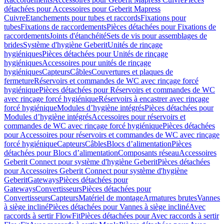
détachées pour Accessoires pour Geberit Mapress
Cuivre
Etanchements pour tubes et raccords
Fixations pour
tubes
Fixations de raccordements
Pièces détachées pour Fixations de
raccordements
Joints d'étanchéité
Sets de vis pour assemblages de
brides
Système d'hygiène Geberit
Unités de rinçage
hygiéniques
Pièces détachées pour Unités de rinçage
hygiéniques
Accessoires pour unités de rinçage
hygiéniques
Capteurs
Câbles
Couvertures et plaques de
fermeture
Réservoirs et commandes de WC avec rinçage forcé
hygiénique
Pièces détachées pour Réservoirs et commandes de WC
avec rinçage forcé hygiénique
Réservoirs à encastrer avec rinçage
forcé hygiénique
Modules d’hygiène intégrés
Pièces détachées pour
Modules d’hygiène intégrés
Accessoires pour réservoirs et
commandes de WC avec rinçage forcé hygiénique
Pièces détachées
pour Accessoires pour réservoirs et commandes de WC avec rinçage
forcé hygiénique
Capteurs
Câbles
Blocs d’alimentation
Pièces
détachées pour Blocs d’alimentation
Composants réseau
Accessoires
Geberit Connect pour système d'hygiène Geberit
Pièces détachées
pour Accessoires Geberit Connect pour système d'hygiène
Geberit
Gateways
Pièces détachées pour
Gateways
Convertisseurs
Pièces détachées pour
Convertisseurs
Capteurs
Matériel de montage
Armatures brutes
Vannes
à siège incliné
Pièces détachées pour Vannes à siège incliné
Avec
raccords à sertir FlowFit
Pièces détachées pour Avec raccords à sertir