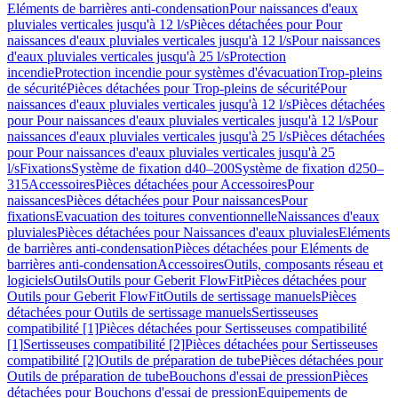
Eléments de barrières anti-condensation
Pour naissances d'eaux
pluviales verticales jusqu'à 12 l/s
Pièces détachées pour Pour
naissances d'eaux pluviales verticales jusqu'à 12 l/s
Pour naissances
d'eaux pluviales verticales jusqu'à 25 l/s
Protection
incendie
Protection incendie pour systèmes d'évacuation
Trop-pleins
de sécurité
Pièces détachées pour Trop-pleins de sécurité
Pour
naissances d'eaux pluviales verticales jusqu'à 12 l/s
Pièces détachées
pour Pour naissances d'eaux pluviales verticales jusqu'à 12 l/s
Pour
naissances d'eaux pluviales verticales jusqu'à 25 l/s
Pièces détachées
pour Pour naissances d'eaux pluviales verticales jusqu'à 25
l/s
Fixations
Système de fixation d40–200
Système de fixation d250–
315
Accessoires
Pièces détachées pour Accessoires
Pour
naissances
Pièces détachées pour Pour naissances
Pour
fixations
Evacuation des toitures conventionnelle
Naissances d'eaux
pluviales
Pièces détachées pour Naissances d'eaux pluviales
Eléments
de barrières anti-condensation
Pièces détachées pour Eléments de
barrières anti-condensation
Accessoires
Outils, composants réseau et
logiciels
Outils
Outils pour Geberit FlowFit
Pièces détachées pour
Outils pour Geberit FlowFit
Outils de sertissage manuels
Pièces
détachées pour Outils de sertissage manuels
Sertisseuses
compatibilité [1]
Pièces détachées pour Sertisseuses compatibilité
[1]
Sertisseuses compatibilité [2]
Pièces détachées pour Sertisseuses
compatibilité [2]
Outils de préparation de tube
Pièces détachées pour
Outils de préparation de tube
Bouchons d'essai de pression
Pièces
détachées pour Bouchons d'essai de pression
Equipements de