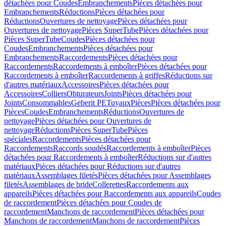
détachées pour Coudes
Embranchements
Pièces détachées pour
Embranchements
Réductions
Pièces détachées pour
Réductions
Ouvertures de nettoyage
Pièces détachées pour
Ouvertures de nettoyage
Pièces SuperTube
Pièces détachées pour
Pièces SuperTube
Coudes
Pièces détachées pour
Coudes
Embranchements
Pièces détachées pour
Embranchements
Raccordements
Pièces détachées pour
Raccordements
Raccordements à emboîter
Pièces détachées pour
Raccordements à emboîter
Raccordements à griffes
Réductions sur
d'autres matériaux
Accessoires
Pièces détachées pour
Accessoires
Colliers
Obturateurs
Joints
Pièces détachées pour
Joints
Consommables
Geberit PE
Tuyaux
Pièces
Pièces détachées pour
Pièces
Coudes
Embranchements
Réductions
Ouvertures de
nettoyage
Pièces détachées pour Ouvertures de
nettoyage
Réductions
Pièces SuperTube
Pièces
spéciales
Raccordements
Pièces détachées pour
Raccordements
Raccords soudés
Raccordements à emboîter
Pièces
détachées pour Raccordements à emboîter
Réductions sur d'autres
matériaux
Pièces détachées pour Réductions sur d'autres
matériaux
Assemblages filetés
Pièces détachées pour Assemblages
filetés
Assemblages de bride
Collerettes
Raccordements aux
appareils
Pièces détachées pour Raccordements aux appareils
Coudes
de raccordement
Pièces détachées pour Coudes de
raccordement
Manchons de raccordement
Pièces détachées pour
Manchons de raccordement
Manchons de raccordement
Pièces