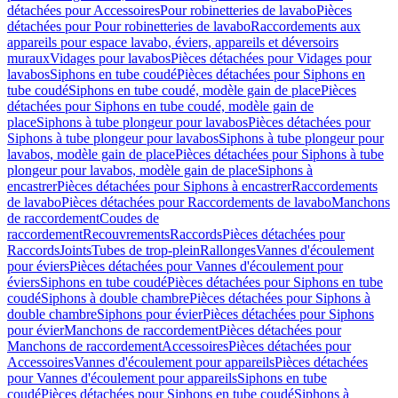
détachées pour Accessoires
Pour robinetteries de lavabo
Pièces
détachées pour Pour robinetteries de lavabo
Raccordements aux
appareils pour espace lavabo, éviers, appareils et déversoirs
muraux
Vidages pour lavabos
Pièces détachées pour Vidages pour
lavabos
Siphons en tube coudé
Pièces détachées pour Siphons en
tube coudé
Siphons en tube coudé, modèle gain de place
Pièces
détachées pour Siphons en tube coudé, modèle gain de
place
Siphons à tube plongeur pour lavabos
Pièces détachées pour
Siphons à tube plongeur pour lavabos
Siphons à tube plongeur pour
lavabos, modèle gain de place
Pièces détachées pour Siphons à tube
plongeur pour lavabos, modèle gain de place
Siphons à
encastrer
Pièces détachées pour Siphons à encastrer
Raccordements
de lavabo
Pièces détachées pour Raccordements de lavabo
Manchons
de raccordement
Coudes de
raccordement
Recouvrements
Raccords
Pièces détachées pour
Raccords
Joints
Tubes de trop-plein
Rallonges
Vannes d'écoulement
pour éviers
Pièces détachées pour Vannes d'écoulement pour
éviers
Siphons en tube coudé
Pièces détachées pour Siphons en tube
coudé
Siphons à double chambre
Pièces détachées pour Siphons à
double chambre
Siphons pour évier
Pièces détachées pour Siphons
pour évier
Manchons de raccordement
Pièces détachées pour
Manchons de raccordement
Accessoires
Pièces détachées pour
Accessoires
Vannes d'écoulement pour appareils
Pièces détachées
pour Vannes d'écoulement pour appareils
Siphons en tube
coudé
Pièces détachées pour Siphons en tube coudé
Siphons à