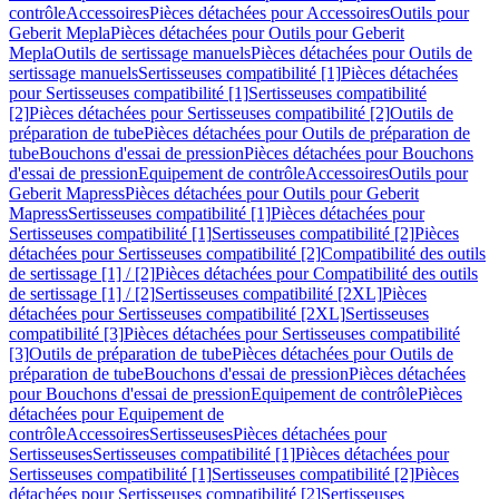
contrôle
Accessoires
Pièces détachées pour Accessoires
Outils pour
Geberit Mepla
Pièces détachées pour Outils pour Geberit
Mepla
Outils de sertissage manuels
Pièces détachées pour Outils de
sertissage manuels
Sertisseuses compatibilité [1]
Pièces détachées
pour Sertisseuses compatibilité [1]
Sertisseuses compatibilité
[2]
Pièces détachées pour Sertisseuses compatibilité [2]
Outils de
préparation de tube
Pièces détachées pour Outils de préparation de
tube
Bouchons d'essai de pression
Pièces détachées pour Bouchons
d'essai de pression
Equipement de contrôle
Accessoires
Outils pour
Geberit Mapress
Pièces détachées pour Outils pour Geberit
Mapress
Sertisseuses compatibilité [1]
Pièces détachées pour
Sertisseuses compatibilité [1]
Sertisseuses compatibilité [2]
Pièces
détachées pour Sertisseuses compatibilité [2]
Compatibilité des outils
de sertissage [1] / [2]
Pièces détachées pour Compatibilité des outils
de sertissage [1] / [2]
Sertisseuses compatibilité [2XL]
Pièces
détachées pour Sertisseuses compatibilité [2XL]
Sertisseuses
compatibilité [3]
Pièces détachées pour Sertisseuses compatibilité
[3]
Outils de préparation de tube
Pièces détachées pour Outils de
préparation de tube
Bouchons d'essai de pression
Pièces détachées
pour Bouchons d'essai de pression
Equipement de contrôle
Pièces
détachées pour Equipement de
contrôle
Accessoires
Sertisseuses
Pièces détachées pour
Sertisseuses
Sertisseuses compatibilité [1]
Pièces détachées pour
Sertisseuses compatibilité [1]
Sertisseuses compatibilité [2]
Pièces
détachées pour Sertisseuses compatibilité [2]
Sertisseuses