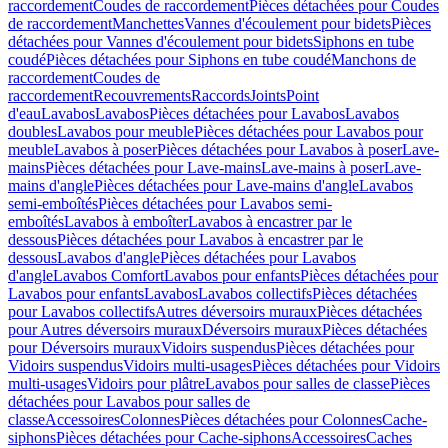
raccordement
Coudes de raccordement
Pièces détachées pour Coudes
de raccordement
Manchettes
Vannes d'écoulement pour bidets
Pièces
détachées pour Vannes d'écoulement pour bidets
Siphons en tube
coudé
Pièces détachées pour Siphons en tube coudé
Manchons de
raccordement
Coudes de
raccordement
Recouvrements
Raccords
Joints
Point
d'eau
Lavabos
Lavabos
Pièces détachées pour Lavabos
Lavabos
doubles
Lavabos pour meuble
Pièces détachées pour Lavabos pour
meuble
Lavabos à poser
Pièces détachées pour Lavabos à poser
Lave-
mains
Pièces détachées pour Lave-mains
Lave-mains à poser
Lave-
mains d'angle
Pièces détachées pour Lave-mains d'angle
Lavabos
semi-emboîtés
Pièces détachées pour Lavabos semi-
emboîtés
Lavabos à emboîter
Lavabos à encastrer par le
dessous
Pièces détachées pour Lavabos à encastrer par le
dessous
Lavabos d'angle
Pièces détachées pour Lavabos
d'angle
Lavabos Comfort
Lavabos pour enfants
Pièces détachées pour
Lavabos pour enfants
Lavabos
Lavabos collectifs
Pièces détachées
pour Lavabos collectifs
Autres déversoirs muraux
Pièces détachées
pour Autres déversoirs muraux
Déversoirs muraux
Pièces détachées
pour Déversoirs muraux
Vidoirs suspendus
Pièces détachées pour
Vidoirs suspendus
Vidoirs multi-usages
Pièces détachées pour Vidoirs
multi-usages
Vidoirs pour plâtre
Lavabos pour salles de classe
Pièces
détachées pour Lavabos pour salles de
classe
Accessoires
Colonnes
Pièces détachées pour Colonnes
Cache-
siphons
Pièces détachées pour Cache-siphons
Accessoires
Caches