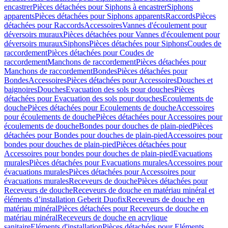
encastrer
Pièces détachées pour Siphons à encastrer
Siphons
apparents
Pièces détachées pour Siphons apparents
Raccords
Pièces
détachées pour Raccords
Accessoires
Vannes d'écoulement pour
déversoirs muraux
Pièces détachées pour Vannes d'écoulement pour
déversoirs muraux
Siphons
Pièces détachées pour Siphons
Coudes de
raccordement
Pièces détachées pour Coudes de
raccordement
Manchons de raccordement
Pièces détachées pour
Manchons de raccordement
Bondes
Pièces détachées pour
Bondes
Accessoires
Pièces détachées pour Accessoires
Douches et
baignoires
Douches
Evacuation des sols pour douches
Pièces
détachées pour Evacuation des sols pour douches
Ecoulements de
douche
Pièces détachées pour Ecoulements de douche
Accessoires
pour écoulements de douche
Pièces détachées pour Accessoires pour
écoulements de douche
Bondes pour douches de plain-pied
Pièces
détachées pour Bondes pour douches de plain-pied
Accessoires pour
bondes pour douches de plain-pied
Pièces détachées pour
Accessoires pour bondes pour douches de plain-pied
Evacuations
murales
Pièces détachées pour Evacuations murales
Accessoires pour
évacuations murales
Pièces détachées pour Accessoires pour
évacuations murales
Receveurs de douche
Pièces détachées pour
Receveurs de douche
Receveurs de douche en matériau minéral et
éléments d’installation Geberit Duofix
Receveurs de douche en
matériau minéral
Pièces détachées pour Receveurs de douche en
matériau minéral
Receveurs de douche en acrylique
sanitaire
Eléments d'installation
Pièces détachées pour Eléments