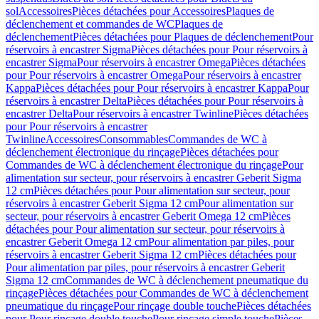
sol
Accessoires
Pièces détachées pour Accessoires
Plaques de
déclenchement et commandes de WC
Plaques de
déclenchement
Pièces détachées pour Plaques de déclenchement
Pour
réservoirs à encastrer Sigma
Pièces détachées pour Pour réservoirs à
encastrer Sigma
Pour réservoirs à encastrer Omega
Pièces détachées
pour Pour réservoirs à encastrer Omega
Pour réservoirs à encastrer
Kappa
Pièces détachées pour Pour réservoirs à encastrer Kappa
Pour
réservoirs à encastrer Delta
Pièces détachées pour Pour réservoirs à
encastrer Delta
Pour réservoirs à encastrer Twinline
Pièces détachées
pour Pour réservoirs à encastrer
Twinline
Accessoires
Consommables
Commandes de WC à
déclenchement électronique du rinçage
Pièces détachées pour
Commandes de WC à déclenchement électronique du rinçage
Pour
alimentation sur secteur, pour réservoirs à encastrer Geberit Sigma
12 cm
Pièces détachées pour Pour alimentation sur secteur, pour
réservoirs à encastrer Geberit Sigma 12 cm
Pour alimentation sur
secteur, pour réservoirs à encastrer Geberit Omega 12 cm
Pièces
détachées pour Pour alimentation sur secteur, pour réservoirs à
encastrer Geberit Omega 12 cm
Pour alimentation par piles, pour
réservoirs à encastrer Geberit Sigma 12 cm
Pièces détachées pour
Pour alimentation par piles, pour réservoirs à encastrer Geberit
Sigma 12 cm
Commandes de WC à déclenchement pneumatique du
rinçage
Pièces détachées pour Commandes de WC à déclenchement
pneumatique du rinçage
Pour rinçage double touche
Pièces détachées
pour Pour rinçage double touche
Pour rinçage simple touche
Pièces