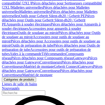
compatibilité [2XL]
Pièces détachées pour Sertisseuses compatibilité
[2XL]
Mallettes universelles
Pièces détachées pour Mallettes
universelles
Mallettes universelles
Pièces détachées pour Mallettes
universelles
Outils pour Geberit Silent-db20 / Geberit PE
Pièces
détachées pour Outils pour Geberit Silent-db20 / Geberit
PE
Appareils à souder électriques
Pièces détachées pour Appareils à
souder électriques
Accessoires pour appareils à souder
électriques
Outils de soudage au miroir
Pièces détachées pour Outils
de soudage au miroir
Accessoires pour outils de soudage au
miroir
Pièces détachées pour Accessoires pour outils de soudage au
miroir
Outils de préparation de tube
Pièces détachées pour Outils de
préparation de tube
Accessoires pour outils de préparation de
tubes
Aides à la commande
Télécommandes
Composants
réseau
Pièces détachées pour Composants réseau
Gateways
Pièces
détachées pour Gateways
Convertisseurs
Pièces détachées pour
Convertisseurs
Matériel de montage
Geberit Connect
Gateways
Pièces
détachées pour Gateways
Convertisseur
Pièces détachées pour
Convertisseur
Matériel de montage
Catégories de produits
Lignes de salle de bains
Nouveautés