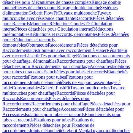
détachées pour Mécanismes de chasse complets
Rinçage double
touche
Pièces détachées pour Rinçage double touche
Systèmes
d'alimentation
Geberit FlowFit
Tuyaux multicouche
Tuyaux
multicouche avec résistance chauffante
Raccords
Pièces détachées
pour Raccords
Manchons
Réductions
Coudes
Tés
Circulation
interne
Pièces détachées pour Circulation interne
Réductions
indémontables
Réductions et raccords, démontables
Pièces détachées
pour Réductions et raccords,
démontables
Obturateurs
Raccordements
Pièces détachées pour
Raccordements
Distributeurs avec raccordement à visser
Répartiteur
avec raccord à sertir
Tés pour chauffage
Réductions et raccordements
pour chauffage, démontables
Raccordements pour chauffage
Pièces
détachées pour Raccordements pour chauffage
Accessoires
Isolations
pour tubes et raccords
Etanchéités pour tubes et raccords
Etanchéités
pour raccords
Fixations pour tubes
Fixations pour
raccordements
Joints d'étanchéité
Sets de vis pour assemblages à
bride
Consommables
Geberit PushFit
Tuyaux multicouches
Tuyaux
multicouches pour chauffage
Raccords
Pièces détachées pour
Raccords
Raccordements
Pièces détachées pour
Raccordements
Raccordements pour chauffage
Pièces détachées pour
Raccordements pour chauffage
Accessoires
Pièces détachées pour
Accessoires
Isolations pour tubes et raccords
Etanchements pour
tubes et raccords
Fixations pour tubes
Fixations de
raccordements
Pièces détachées pour Fixations de
raccordements
Joints d'étanchéité
Geberit Mepla
Tuyaux multicouches