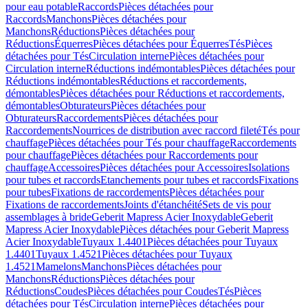
pour eau potable
Raccords
Pièces détachées pour
Raccords
Manchons
Pièces détachées pour
Manchons
Réductions
Pièces détachées pour
Réductions
Équerres
Pièces détachées pour Équerres
Tés
Pièces
détachées pour Tés
Circulation interne
Pièces détachées pour
Circulation interne
Réductions indémontables
Pièces détachées pour
Réductions indémontables
Réductions et raccordements,
démontables
Pièces détachées pour Réductions et raccordements,
démontables
Obturateurs
Pièces détachées pour
Obturateurs
Raccordements
Pièces détachées pour
Raccordements
Nourrices de distribution avec raccord fileté
Tés pour
chauffage
Pièces détachées pour Tés pour chauffage
Raccordements
pour chauffage
Pièces détachées pour Raccordements pour
chauffage
Accessoires
Pièces détachées pour Accessoires
Isolations
pour tubes et raccords
Etanchements pour tubes et raccords
Fixations
pour tubes
Fixations de raccordements
Pièces détachées pour
Fixations de raccordements
Joints d'étanchéité
Sets de vis pour
assemblages à bride
Geberit Mapress Acier Inoxydable
Geberit
Mapress Acier Inoxydable
Pièces détachées pour Geberit Mapress
Acier Inoxydable
Tuyaux 1.4401
Pièces détachées pour Tuyaux
1.4401
Tuyaux 1.4521
Pièces détachées pour Tuyaux
1.4521
Mamelons
Manchons
Pièces détachées pour
Manchons
Réductions
Pièces détachées pour
Réductions
Coudes
Pièces détachées pour Coudes
Tés
Pièces
détachées pour Tés
Circulation interne
Pièces détachées pour