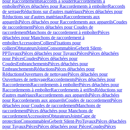
pour Raccordements
Raccords à souder
Raccordements à
emboîter
Pièces détachées pour Raccordements à emboîter
Raccords
de serrage
Réductions sur d'autres matériaux
Pièces détachées pour
Réductions sur d'autres matériaux
Raccordements aux
appareils
Pièces détachées pour Raccordements aux appareils
Coudes
de raccordement
Pièces détachées pour Coudes de
raccordement
Manchons de raccordement à emboîter
Pièces
détachées pour Manchons de raccordement à
emboîter
Accessoires
Colliers
Fixations pour
colliers
Obturateurs
Joints
Consommables
Geberit Silent-
PP
Tuyaux
Pièces détachées pour Tuyaux
Pièces
Pièces détachées
pour Pièces
Coudes
Pièces détachées pour
Coudes
Embranchements
Pièces détachées pour
Embranchements
Réductions
Pièces détachées pour
Réductions
Ouvertures de nettoyage
Pièces détachées pour
Ouvertures de nettoyage
Raccordements
Pièces détachées pour
Raccordements
Raccordements à emboîter
Pièces détachées pour
Raccordements à emboîter
Raccordements à griffes
Réductions sur
d'autres matériaux
Raccordements aux appareils
Pièces détachées
pour Raccordements aux appareils
Coudes de raccordement
Pièces
détachées pour Coudes de raccordement
Manchons de
raccordement
Pièces détachées pour Manchons de
raccordement
Accessoires
Obturateurs
Joints
Cape de
protection
Consommables
Geberit Silent-Pro
Tuyaux
Pièces détachées
pour Tuyaux
Pièces
Pièces détachées pour Pièces
Coudes
Pièces