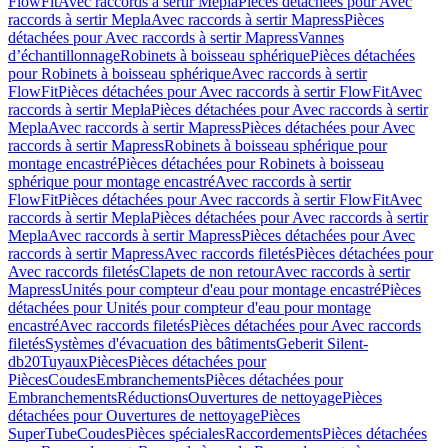
FlowFit
Avec raccords à sertir Mepla
Pièces détachées pour Avec
raccords à sertir Mepla
Avec raccords à sertir Mapress
Pièces
détachées pour Avec raccords à sertir Mapress
Vannes
d’échantillonnage
Robinets à boisseau sphérique
Pièces détachées
pour Robinets à boisseau sphérique
Avec raccords à sertir
FlowFit
Pièces détachées pour Avec raccords à sertir FlowFit
Avec
raccords à sertir Mepla
Pièces détachées pour Avec raccords à sertir
Mepla
Avec raccords à sertir Mapress
Pièces détachées pour Avec
raccords à sertir Mapress
Robinets à boisseau sphérique pour
montage encastré
Pièces détachées pour Robinets à boisseau
sphérique pour montage encastré
Avec raccords à sertir
FlowFit
Pièces détachées pour Avec raccords à sertir FlowFit
Avec
raccords à sertir Mepla
Pièces détachées pour Avec raccords à sertir
Mepla
Avec raccords à sertir Mapress
Pièces détachées pour Avec
raccords à sertir Mapress
Avec raccords filetés
Pièces détachées pour
Avec raccords filetés
Clapets de non retour
Avec raccords à sertir
Mapress
Unités pour compteur d'eau pour montage encastré
Pièces
détachées pour Unités pour compteur d'eau pour montage
encastré
Avec raccords filetés
Pièces détachées pour Avec raccords
filetés
Systèmes d'évacuation des bâtiments
Geberit Silent-
db20
Tuyaux
Pièces
Pièces détachées pour
Pièces
Coudes
Embranchements
Pièces détachées pour
Embranchements
Réductions
Ouvertures de nettoyage
Pièces
détachées pour Ouvertures de nettoyage
Pièces
SuperTube
Coudes
Pièces spéciales
Raccordements
Pièces détachées