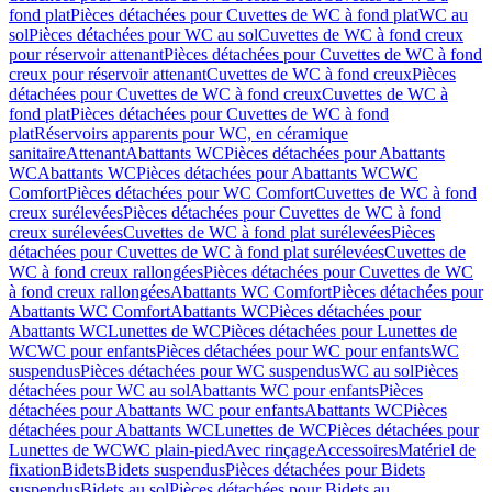
fond plat
Pièces détachées pour Cuvettes de WC à fond plat
WC au
sol
Pièces détachées pour WC au sol
Cuvettes de WC à fond creux
pour réservoir attenant
Pièces détachées pour Cuvettes de WC à fond
creux pour réservoir attenant
Cuvettes de WC à fond creux
Pièces
détachées pour Cuvettes de WC à fond creux
Cuvettes de WC à
fond plat
Pièces détachées pour Cuvettes de WC à fond
plat
Réservoirs apparents pour WC, en céramique
sanitaire
Attenant
Abattants WC
Pièces détachées pour Abattants
WC
Abattants WC
Pièces détachées pour Abattants WC
WC
Comfort
Pièces détachées pour WC Comfort
Cuvettes de WC à fond
creux surélevées
Pièces détachées pour Cuvettes de WC à fond
creux surélevées
Cuvettes de WC à fond plat surélevées
Pièces
détachées pour Cuvettes de WC à fond plat surélevées
Cuvettes de
WC à fond creux rallongées
Pièces détachées pour Cuvettes de WC
à fond creux rallongées
Abattants WC Comfort
Pièces détachées pour
Abattants WC Comfort
Abattants WC
Pièces détachées pour
Abattants WC
Lunettes de WC
Pièces détachées pour Lunettes de
WC
WC pour enfants
Pièces détachées pour WC pour enfants
WC
suspendus
Pièces détachées pour WC suspendus
WC au sol
Pièces
détachées pour WC au sol
Abattants WC pour enfants
Pièces
détachées pour Abattants WC pour enfants
Abattants WC
Pièces
détachées pour Abattants WC
Lunettes de WC
Pièces détachées pour
Lunettes de WC
WC plain-pied
Avec rinçage
Accessoires
Matériel de
fixation
Bidets
Bidets suspendus
Pièces détachées pour Bidets
suspendus
Bidets au sol
Pièces détachées pour Bidets au