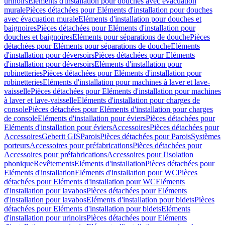
urinoirs
Eléments d'installation pour douches avec évacuation
murale
Pièces détachées pour Eléments d'installation pour douches
avec évacuation murale
Eléments d'installation pour douches et
baignoires
Pièces détachées pour Eléments d'installation pour
douches et baignoires
Eléments pour séparations de douche
Pièces
détachées pour Eléments pour séparations de douche
Eléments
d'installation pour déversoirs
Pièces détachées pour Eléments
d'installation pour déversoirs
Eléments d'installation pour
robinetteries
Pièces détachées pour Eléments d'installation pour
robinetteries
Eléments d'installation pour machines à laver et lave-
vaisselle
Pièces détachées pour Eléments d'installation pour machines
à laver et lave-vaisselle
Eléments d'installation pour charges de
console
Pièces détachées pour Eléments d'installation pour charges
de console
Eléments d'installation pour éviers
Pièces détachées pour
Eléments d'installation pour éviers
Accessoires
Pièces détachées pour
Accessoires
Geberit GIS
Parois
Pièces détachées pour Parois
Systèmes
porteurs
Accessoires pour préfabrications
Pièces détachées pour
Accessoires pour préfabrications
Accessoires pour l'isolation
phonique
Revêtements
Eléments d'installation
Pièces détachées pour
Eléments d'installation
Eléments d'installation pour WC
Pièces
détachées pour Eléments d'installation pour WC
Eléments
d'installation pour lavabos
Pièces détachées pour Eléments
d'installation pour lavabos
Eléments d'installation pour bidets
Pièces
détachées pour Eléments d'installation pour bidets
Eléments
d'installation pour urinoirs
Pièces détachées pour Eléments