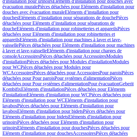
d'installation pour urinoirs
Eléments d'installation pour douches avec
évacuation murale
Pièces détachées pour Eléments d'installation pour
douches avec évacuation murale
Eléments d’installation pour
douches
Eléments d’installation pour séparations de douche
Pièces
détachées pour Eléments d’installation pour séparations de
douche
Eléments d'installation pour robinetteries et appareils
Pièces
détachées pour Eléments d'installation pour robinetteries et
appareils
Eléments d'installation pour machines à laver et lave-
vaisselle
Pièces détachées pour Eléments d'installation pour machines
à laver et lave-vaisselle
Eléments d'installation pour charges de
console
Accessoires
Pièces détachées pour Accessoires
Modules
d'installation
Pièces détachées pour Modules d'installation
Modules
pour WC
Pièces détachées pour Modules pour
WC
Accessoires
Pièces détachées pour Accessoires
Pour parois
Pièces
détachées pour Pour parois
Pour systèmes d'alimentation
Pièces
détachées pour Pour systèmes d'alimentation
Pour évacuation
Geberit
Kombifix
Eléments d'installation
Pièces détachées pour Eléments
d'installation
Eléments d'installation pour WC
Pièces détachées pour
Eléments d'installation pour WC
Eléments d'installation pour
lavabos
Pièces détachées pour Eléments d'installation pour
lavabos
Eléments d'installation pour bidets
Pièces détachées pour
Eléments d'installation pour bidets
Eléments d'installation pour
urinoirs
Pièces détachées pour Eléments d'installation pour
urinoirs
Eléments d'installation pour douches
Pièces détachées pour
Eléments d'installation pour douches
Accessoires
Pièces détachées