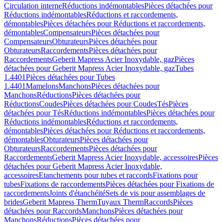
Circulation interne
Réductions indémontables
Pièces détachées pour
Réductions indémontables
Réductions et raccordements,
démontables
Pièces détachées pour Réductions et raccordements,
démontables
Compensateurs
Pièces détachées pour
Compensateurs
Obturateurs
Pièces détachées pour
Obturateurs
Raccordements
Pièces détachées pour
Raccordements
Geberit Mapress Acier Inoxydable, gaz
Pièces
détachées pour Geberit Mapress Acier Inoxydable, gaz
Tubes
1.4401
Pièces détachées pour Tubes
1.4401
Mamelons
Manchons
Pièces détachées pour
Manchons
Réductions
Pièces détachées pour
Réductions
Coudes
Pièces détachées pour Coudes
Tés
Pièces
détachées pour Tés
Réductions indémontables
Pièces détachées pour
Réductions indémontables
Réductions et raccordements,
démontables
Pièces détachées pour Réductions et raccordements,
démontables
Obturateurs
Pièces détachées pour
Obturateurs
Raccordements
Pièces détachées pour
Raccordements
Geberit Mapress Acier Inoxydable, accessoires
Pièces
détachées pour Geberit Mapress Acier Inoxydable,
accessoires
Etanchements pour tubes et raccords
Fixations pour
tubes
Fixations de raccordements
Pièces détachées pour Fixations de
raccordements
Joints d'étanchéité
Sets de vis pour assemblages de
brides
Geberit Mapress Therm
Tuyaux Therm
Raccords
Pièces
détachées pour Raccords
Manchons
Pièces détachées pour
Manchons
Réductions
Pièces détachées pour