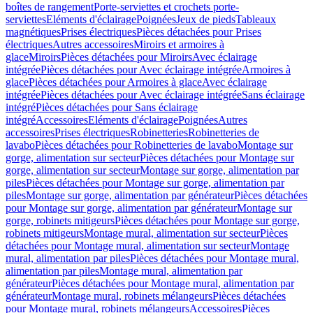
boîtes de rangement
Porte-serviettes et crochets porte-
serviettes
Eléments d'éclairage
Poignées
Jeux de pieds
Tableaux
magnétiques
Prises électriques
Pièces détachées pour Prises
électriques
Autres accessoires
Miroirs et armoires à
glace
Miroirs
Pièces détachées pour Miroirs
Avec éclairage
intégrée
Pièces détachées pour Avec éclairage intégrée
Armoires à
glace
Pièces détachées pour Armoires à glace
Avec éclairage
intégrée
Pièces détachées pour Avec éclairage intégrée
Sans éclairage
intégré
Pièces détachées pour Sans éclairage
intégré
Accessoires
Eléments d'éclairage
Poignées
Autres
accessoires
Prises électriques
Robinetteries
Robinetteries de
lavabo
Pièces détachées pour Robinetteries de lavabo
Montage sur
gorge, alimentation sur secteur
Pièces détachées pour Montage sur
gorge, alimentation sur secteur
Montage sur gorge, alimentation par
piles
Pièces détachées pour Montage sur gorge, alimentation par
piles
Montage sur gorge, alimentation par générateur
Pièces détachées
pour Montage sur gorge, alimentation par générateur
Montage sur
gorge, robinets mitigeurs
Pièces détachées pour Montage sur gorge,
robinets mitigeurs
Montage mural, alimentation sur secteur
Pièces
détachées pour Montage mural, alimentation sur secteur
Montage
mural, alimentation par piles
Pièces détachées pour Montage mural,
alimentation par piles
Montage mural, alimentation par
générateur
Pièces détachées pour Montage mural, alimentation par
générateur
Montage mural, robinets mélangeurs
Pièces détachées
pour Montage mural, robinets mélangeurs
Accessoires
Pièces