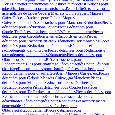
Acier Carbone
Etanchements pour tubes et raccords
Fixations pour
tubes
Fixations de raccordements
Joints d'étanchéité
Sets de vis pour
assemblages de brides
Geberit Mapress Cuivre
Geberit Mapress
Cuivre
Pièces détachées pour Geberit Mapress
Cuivre
Manchons
Pièces détachées pour Manchons
Réductions
Pièces
détachées pour Réductions
Coudes
Pièces détachées pour
Coudes
Tés
Pièces détachées pour Tés
Circulation interne
Pièces
détachées pour Circulation interne
Raccords en croix
Pièces
détachées pour Raccords en croix
Réductions indémontables
Pièces
détachées pour Réductions indémontables
Réductions et
raccordements, démontables
Pièces détachées pour Réductions et
raccordements, démontables
Obturateurs
Pièces détachées pour
Obturateurs
Raccordements
Pièces détachées pour
Raccordements
Tés pour chauffage
Pièces détachées pour Tés pour
chauffage
Raccordements pour chauffage
Pièces détachées pour
Raccordements pour chauffage
Geberit Mapress Cuivre, gaz
Pièces
détachées pour Geberit Mapress Cuivre, gaz
Manchons
Pièces
détachées pour Manchons
Réductions
Pièces détachées pour
Réductions
Coudes
Pièces détachées pour Coudes
Tés
Pièces
détachées pour Tés
Réductions indémontables
Pièces détachées pour
Réductions indémontables
Réductions et raccordements,
démontables
Pièces détachées pour Réductions et raccordements,
démontables
Obturateurs
Pièces détachées pour
Obturateurs
Raccordements
Pièces détachées pour
Raccordements
Accessoires pour Geberit Mapress Cuivre
Pièces