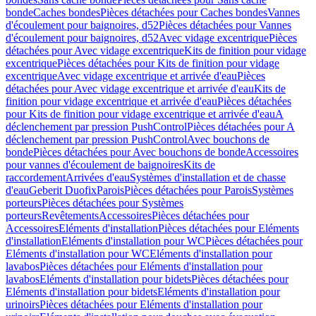
bonde
Caches bondes
Pièces détachées pour Caches bondes
Vannes
d'écoulement pour baignoires, d52
Pièces détachées pour Vannes
d'écoulement pour baignoires, d52
Avec vidage excentrique
Pièces
détachées pour Avec vidage excentrique
Kits de finition pour vidage
excentrique
Pièces détachées pour Kits de finition pour vidage
excentrique
Avec vidage excentrique et arrivée d'eau
Pièces
détachées pour Avec vidage excentrique et arrivée d'eau
Kits de
finition pour vidage excentrique et arrivée d'eau
Pièces détachées
pour Kits de finition pour vidage excentrique et arrivée d'eau
A
déclenchement par pression PushControl
Pièces détachées pour A
déclenchement par pression PushControl
Avec bouchons de
bonde
Pièces détachées pour Avec bouchons de bonde
Accessoires
pour vannes d'écoulement de baignoires
Kits de
raccordement
Arrivées d'eau
Systèmes d'installation et de chasse
d'eau
Geberit Duofix
Parois
Pièces détachées pour Parois
Systèmes
porteurs
Pièces détachées pour Systèmes
porteurs
Revêtements
Accessoires
Pièces détachées pour
Accessoires
Eléments d'installation
Pièces détachées pour Eléments
d'installation
Eléments d'installation pour WC
Pièces détachées pour
Eléments d'installation pour WC
Eléments d'installation pour
lavabos
Pièces détachées pour Eléments d'installation pour
lavabos
Eléments d'installation pour bidets
Pièces détachées pour
Eléments d'installation pour bidets
Eléments d'installation pour
urinoirs
Pièces détachées pour Eléments d'installation pour