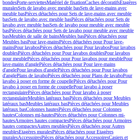
bondes
Porte-serviettes
Matériel de fixation
Caches décoratifs
Etagères
murales
Sets de lavabo avec meuble bas
Sets de lave-mains avec
meuble bas
Pièces détachées pour Sets de lave-mains avec meuble
bas
Sets de lavabo avec meuble bas
Pièces détachées pour Sets de
lavabo avec meuble bas
Sets de lavabo pour meuble avec meuble
bas
Pièces détachées pour Sets de lavabo pour meuble avec meuble
bas
Meubles de salle de bains
Meubles bas
Pièces détachées pour
Meubles bas
Pour lave-mains
Pièces détachées pour Pour lave-
mains
Pour lavabos
Pièces détachées pour Pour lavabos
Pour lavabos
doubles
Pièces détachées pour Pour lavabos doubles
Pour lavabos
pour meuble
Pièces détachées pour Pour lavabos pour meuble
Pour
lave-mains d'angle
Pièces détachées pour Pour lave-mains
d'angle
Pour lavabos d'angle
Pièces détachées pour Pour lavabos
d'angle
Plans de lavabo
Pièces détachées pour Plans de lavabo
Pour
lavabo à poser en forme de coupelle
Pièces détachées pour Pour
lavabo à poser en forme de coupelle
Pour lavabo à poser
rectangulaire
Pièces détachées pour Pour lavabo à poser
rectangulaire
Meubles latéraux bas
Pièces détachées pour Meubles
latéraux bas
Meubles latéraux bas
Pièces détachées pour Meubles
latéraux bas
Colonnes hautes
Pièces détachées pour Colonnes
hautes
Colonnes mi-hautes
Pièces détachées pour Colonnes mi-
hautes
Armoires hautes compactes
Pièces détachées pour Armoires
hautes compactes
Autres meubles
Pièces détachées pour Autres
meubles
Etagères murales
Pièces détachées pour Etagères
murales
Accessoires
Pièces détachées pour Accessoires
Casiers et