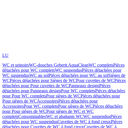
LU
WC et urinoirs
WC-douches Geberit AquaClean
WC complets
Pièces
détachées pour WC complets
WC suspendus
Pièces détachées pour
WC suspendus
WC au sol
Pièces détachées pour WC au sol
Sièges de
WC
Pièces détachées pour Sièges de WC
Pour cuvettes de WC
Pièces
détachées pour Pour cuvettes de WC
Panneaux design
Pièces
détachées pour Panneaux design
Pour WC complets
Pièces détachées
pour Pour WC complets
Pour sièges de WC
Pièces détachées pour
Pour sièges de WC
Accessoires
Pièces détachées pour
Accessoires
Pour WC complets
Pour sièges de WC
Pièces détachées
pour Pour sièges de WC
Pour sièges de WC et WC
complets
Consommables
WC et abattants WC
WC suspendus
Pièces
détachées pour WC suspendus
Cuvettes de WC à fond creux
Pièces
détachées pour Cuvettes de WC à fond creux
Cuvettes de WC à