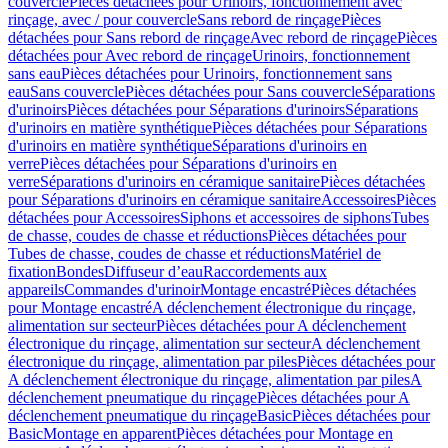
couvercle
Pièces détachées pour Urinoirs, fonctionnement avec
rinçage, avec / pour couvercle
Sans rebord de rinçage
Pièces
détachées pour Sans rebord de rinçage
Avec rebord de rinçage
Pièces
détachées pour Avec rebord de rinçage
Urinoirs, fonctionnement
sans eau
Pièces détachées pour Urinoirs, fonctionnement sans
eau
Sans couvercle
Pièces détachées pour Sans couvercle
Séparations
d'urinoirs
Pièces détachées pour Séparations d'urinoirs
Séparations
d'urinoirs en matière synthétique
Pièces détachées pour Séparations
d'urinoirs en matière synthétique
Séparations d'urinoirs en
verre
Pièces détachées pour Séparations d'urinoirs en
verre
Séparations d'urinoirs en céramique sanitaire
Pièces détachées
pour Séparations d'urinoirs en céramique sanitaire
Accessoires
Pièces
détachées pour Accessoires
Siphons et accessoires de siphons
Tubes
de chasse, coudes de chasse et réductions
Pièces détachées pour
Tubes de chasse, coudes de chasse et réductions
Matériel de
fixation
Bondes
Diffuseur d’eau
Raccordements aux
appareils
Commandes d'urinoir
Montage encastré
Pièces détachées
pour Montage encastré
A déclenchement électronique du rinçage,
alimentation sur secteur
Pièces détachées pour A déclenchement
électronique du rinçage, alimentation sur secteur
A déclenchement
électronique du rinçage, alimentation par piles
Pièces détachées pour
A déclenchement électronique du rinçage, alimentation par piles
A
déclenchement pneumatique du rinçage
Pièces détachées pour A
déclenchement pneumatique du rinçage
Basic
Pièces détachées pour
Basic
Montage en apparent
Pièces détachées pour Montage en