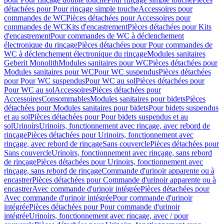
détachées pour Pour rinçage simple touche
Accessoires pour
commandes de WC
Pièces détachées pour Accessoires pour
commandes de WC
Kits d'encastrement
Pièces détachées pour Kits
d'encastrement
Pour commandes de WC à déclenchement
électronique du rinçage
Pièces détachées pour Pour commandes de
WC à déclenchement électronique du rinçage
Modules sanitaires
Geberit Monolith
Modules sanitaires pour WC
Pièces détachées pour
Modules sanitaires pour WC
Pour WC suspendus
Pièces détachées
pour Pour WC suspendus
Pour WC au sol
Pièces détachées pour
Pour WC au sol
Accessoires
Pièces détachées pour
Accessoires
Consommables
Modules sanitaires pour bidets
Pièces
détachées pour Modules sanitaires pour bidets
Pour bidets suspendus
et au sol
Pièces détachées pour Pour bidets suspendus et au
sol
Urinoirs
Urinoirs, fonctionnement avec rinçage, avec rebord de
rinçage
Pièces détachées pour Urinoirs, fonctionnement avec
rinçage, avec rebord de rinçage
Sans couvercle
Pièces détachées pour
Sans couvercle
Urinoirs, fonctionnement avec rinçage, sans rebord
de rinçage
Pièces détachées pour Urinoirs, fonctionnement avec
rinçage, sans rebord de rinçage
Commande d'urinoir apparente ou à
encastrer
Pièces détachées pour Commande d'urinoir apparente ou à
encastrer
Avec commande d'urinoir intégrée
Pièces détachées pour
Avec commande d'urinoir intégrée
Pour commande d'urinoir
intégrée
Pièces détachées pour Pour commande d'urinoir
intégrée
Urinoirs, fonctionnement avec rinçage, avec / pour