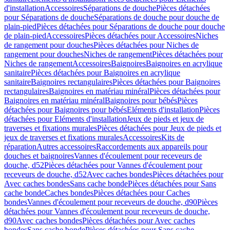
d'installation
Accessoires
Séparations de douche
Pièces détachées
pour Séparations de douche
Séparations de douche pour douche de
plain-pied
Pièces détachées pour Séparations de douche pour douche
de plain-pied
Accessoires
Pièces détachées pour Accessoires
Niches
de rangement pour douches
Pièces détachées pour Niches de
rangement pour douches
Niches de rangement
Pièces détachées pour
Niches de rangement
Accessoires
Baignoires
Baignoires en acrylique
sanitaire
Pièces détachées pour Baignoires en acrylique
sanitaire
Baignoires rectangulaires
Pièces détachées pour Baignoires
rectangulaires
Baignoires en matériau minéral
Pièces détachées pour
Baignoires en matériau minéral
Baignoires pour bébés
Pièces
détachées pour Baignoires pour bébés
Eléments d'installation
Pièces
détachées pour Eléments d'installation
Jeux de pieds et jeux de
traverses et fixations murales
Pièces détachées pour Jeux de pieds et
jeux de traverses et fixations murales
Accessoires
Kits de
réparation
Autres accessoires
Raccordements aux appareils pour
douches et baignoires
Vannes d'écoulement pour receveurs de
douche, d52
Pièces détachées pour Vannes d'écoulement pour
receveurs de douche, d52
Avec caches bondes
Pièces détachées pour
Avec caches bondes
Sans cache bonde
Pièces détachées pour Sans
cache bonde
Caches bondes
Pièces détachées pour Caches
bondes
Vannes d'écoulement pour receveurs de douche, d90
Pièces
détachées pour Vannes d'écoulement pour receveurs de douche,
d90
Avec caches bondes
Pièces détachées pour Avec caches
bondes
Sans cache bonde
Pièces détachées pour Sans cache