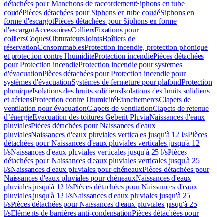
détachées pour Manchons de raccordement
Siphons en tube
coudé
Pièces détachées pour Siphons en tube coudé
Siphons en
forme d'escargot
Pièces détachées pour Siphons en forme
d'escargot
Accessoires
Colliers
Fixations pour
colliers
Coques
Obturateurs
Joints
Boîtiers de
réservation
Consommables
Protection incendie, protection phonique
et protection contre l'humidité
Protection incendie
Pièces détachées
pour Protection incendie
Protection incendie pour systèmes
d'évacuation
Pièces détachées pour Protection incendie pour
systèmes d'évacuation
Systèmes de fermeture pour plafond
Protection
phonique
Isolations des bruits solidiens
Isolations des bruits solidiens
et aériens
Protection contre l'humidité
Etanchements
Clapets de
ventilation pour évacuation
Clapets de ventilation
Clapets de retenue
d’énergie
Evacuation des toitures Geberit Pluvia
Naissances d'eaux
pluviales
Pièces détachées pour Naissances d'eaux
pluviales
Naissances d'eaux pluviales verticales jusqu'à 12 l/s
Pièces
détachées pour Naissances d'eaux pluviales verticales jusqu'à 12
l/s
Naissances d'eaux pluviales verticales jusqu'à 25 l/s
Pièces
détachées pour Naissances d'eaux pluviales verticales jusqu'à 25
l/s
Naissances d'eaux pluviales pour chéneaux
Pièces détachées pour
Naissances d'eaux pluviales pour chéneaux
Naissances d'eaux
pluviales jusqu'à 12 l/s
Pièces détachées pour Naissances d'eaux
pluviales jusqu'à 12 l/s
Naissances d'eaux pluviales jusqu'à 25
l/s
Pièces détachées pour Naissances d'eaux pluviales jusqu'à 25
l/s
Eléments de barrières anti-condensation
Pièces détachées pour