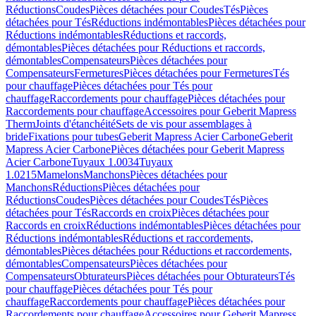
Réductions
Coudes
Pièces détachées pour Coudes
Tés
Pièces
détachées pour Tés
Réductions indémontables
Pièces détachées pour
Réductions indémontables
Réductions et raccords,
démontables
Pièces détachées pour Réductions et raccords,
démontables
Compensateurs
Pièces détachées pour
Compensateurs
Fermetures
Pièces détachées pour Fermetures
Tés
pour chauffage
Pièces détachées pour Tés pour
chauffage
Raccordements pour chauffage
Pièces détachées pour
Raccordements pour chauffage
Accessoires pour Geberit Mapress
Therm
Joints d'étanchéité
Sets de vis pour assemblages à
bride
Fixations pour tubes
Geberit Mapress Acier Carbone
Geberit
Mapress Acier Carbone
Pièces détachées pour Geberit Mapress
Acier Carbone
Tuyaux 1.0034
Tuyaux
1.0215
Mamelons
Manchons
Pièces détachées pour
Manchons
Réductions
Pièces détachées pour
Réductions
Coudes
Pièces détachées pour Coudes
Tés
Pièces
détachées pour Tés
Raccords en croix
Pièces détachées pour
Raccords en croix
Réductions indémontables
Pièces détachées pour
Réductions indémontables
Réductions et raccordements,
démontables
Pièces détachées pour Réductions et raccordements,
démontables
Compensateurs
Pièces détachées pour
Compensateurs
Obturateurs
Pièces détachées pour Obturateurs
Tés
pour chauffage
Pièces détachées pour Tés pour
chauffage
Raccordements pour chauffage
Pièces détachées pour
Raccordements pour chauffage
Accessoires pour Geberit Mapress