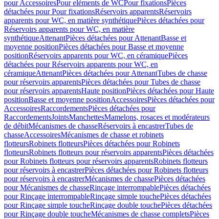
pour Accessoires
Pour eléments de WC
Pour fixations
Pièces
détachées pour Pour fixations
Réservoirs apparents
Réservoirs
apparents pour WC, en matière synthétique
Pièces détachées pour
Réservoirs apparents pour WC, en matière
synthétique
Attenant
Pièces détachées pour Attenant
Basse et
moyenne position
Pièces détachées pour Basse et moyenne
position
Réservoirs apparents pour WC, en céramique
Pièces
détachées pour Réservoirs apparents pour WC, en
céramique
Attenant
Pièces détachées pour Attenant
Tubes de chasse
pour réservoirs apparents
Pièces détachées pour Tubes de chasse
pour réservoirs apparents
Haute position
Pièces détachées pour Haute
position
Basse et moyenne position
Accessoires
Pièces détachées pour
Accessoires
Raccordements
Pièces détachées pour
Raccordements
Joints
Manchettes
Mamelons, rosaces et modérateurs
de débit
Mécanismes de chasse
Réservoirs à encastrer
Tubes de
chasse
Accessoires
Mécanismes de chasse et robinets
flotteurs
Robinets flotteurs
Pièces détachées pour Robinets
flotteurs
Robinets flotteurs pour réservoirs apparents
Pièces détachées
pour Robinets flotteurs pour réservoirs apparents
Robinets flotteurs
pour réservoirs à encastrer
Pièces détachées pour Robinets flotteurs
pour réservoirs à encastrer
Mécanismes de chasse
Pièces détachées
pour Mécanismes de chasse
Rinçage interrompable
Pièces détachées
pour Rinçage interrompable
Rinçage simple touche
Pièces détachées
pour Rinçage simple touche
Rinçage double touche
Pièces détachées
pour Rinçage double touche
Mécanismes de chasse complets
Pièces