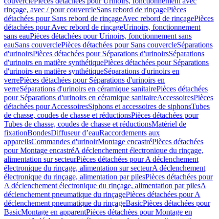
couvercle
Pièces détachées pour Urinoirs, fonctionnement avec
rinçage, avec / pour couvercle
Sans rebord de rinçage
Pièces
détachées pour Sans rebord de rinçage
Avec rebord de rinçage
Pièces
détachées pour Avec rebord de rinçage
Urinoirs, fonctionnement
sans eau
Pièces détachées pour Urinoirs, fonctionnement sans
eau
Sans couvercle
Pièces détachées pour Sans couvercle
Séparations
d'urinoirs
Pièces détachées pour Séparations d'urinoirs
Séparations
d'urinoirs en matière synthétique
Pièces détachées pour Séparations
d'urinoirs en matière synthétique
Séparations d'urinoirs en
verre
Pièces détachées pour Séparations d'urinoirs en
verre
Séparations d'urinoirs en céramique sanitaire
Pièces détachées
pour Séparations d'urinoirs en céramique sanitaire
Accessoires
Pièces
détachées pour Accessoires
Siphons et accessoires de siphons
Tubes
de chasse, coudes de chasse et réductions
Pièces détachées pour
Tubes de chasse, coudes de chasse et réductions
Matériel de
fixation
Bondes
Diffuseur d’eau
Raccordements aux
appareils
Commandes d'urinoir
Montage encastré
Pièces détachées
pour Montage encastré
A déclenchement électronique du rinçage,
alimentation sur secteur
Pièces détachées pour A déclenchement
électronique du rinçage, alimentation sur secteur
A déclenchement
électronique du rinçage, alimentation par piles
Pièces détachées pour
A déclenchement électronique du rinçage, alimentation par piles
A
déclenchement pneumatique du rinçage
Pièces détachées pour A
déclenchement pneumatique du rinçage
Basic
Pièces détachées pour
Basic
Montage en apparent
Pièces détachées pour Montage en