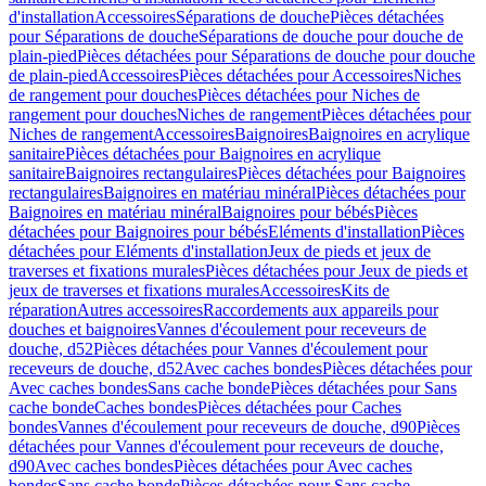
d'installation
Accessoires
Séparations de douche
Pièces détachées
pour Séparations de douche
Séparations de douche pour douche de
plain-pied
Pièces détachées pour Séparations de douche pour douche
de plain-pied
Accessoires
Pièces détachées pour Accessoires
Niches
de rangement pour douches
Pièces détachées pour Niches de
rangement pour douches
Niches de rangement
Pièces détachées pour
Niches de rangement
Accessoires
Baignoires
Baignoires en acrylique
sanitaire
Pièces détachées pour Baignoires en acrylique
sanitaire
Baignoires rectangulaires
Pièces détachées pour Baignoires
rectangulaires
Baignoires en matériau minéral
Pièces détachées pour
Baignoires en matériau minéral
Baignoires pour bébés
Pièces
détachées pour Baignoires pour bébés
Eléments d'installation
Pièces
détachées pour Eléments d'installation
Jeux de pieds et jeux de
traverses et fixations murales
Pièces détachées pour Jeux de pieds et
jeux de traverses et fixations murales
Accessoires
Kits de
réparation
Autres accessoires
Raccordements aux appareils pour
douches et baignoires
Vannes d'écoulement pour receveurs de
douche, d52
Pièces détachées pour Vannes d'écoulement pour
receveurs de douche, d52
Avec caches bondes
Pièces détachées pour
Avec caches bondes
Sans cache bonde
Pièces détachées pour Sans
cache bonde
Caches bondes
Pièces détachées pour Caches
bondes
Vannes d'écoulement pour receveurs de douche, d90
Pièces
détachées pour Vannes d'écoulement pour receveurs de douche,
d90
Avec caches bondes
Pièces détachées pour Avec caches
bondes
Sans cache bonde
Pièces détachées pour Sans cache