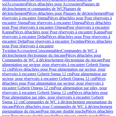
sol
Accessoires
Pièces détachées pour Accessoires
Plaques de
déclenchement et commandes de WC
Plaques de
déclenchement
Pièces détachées pour Plaques de déclenchement
Pour
réservoirs à encastrer Sigma
Pièces détachées pour Pour réservoirs à
encastrer Sigma
Pour réservoirs à encastrer Omega
Pièces détachées
pour Pour réservoirs à encastrer Omega
Pour réservoirs à encastrer
Kappa
Pièces détachées pour Pour réservoirs à encastrer Kappa
Pour
réservoirs à encastrer Delta
Pièces détachées pour Pour réservoirs à
encastrer Delta
Pour réservoirs à encastrer Twinline
Pièces détachées
pour Pour réservoirs à encastrer
Twinline
Accessoires
Consommables
Commandes de WC à
déclenchement électronique du rinçage
Pièces détachées pour
Commandes de WC à déclenchement électronique du rinçage
Pour
alimentation sur secteur, pour réservoirs à encastrer Geberit Sigma
12 cm
Pièces détachées pour Pour alimentation sur secteur, pour
réservoirs à encastrer Geberit Sigma 12 cm
Pour alimentation sur
secteur, pour réservoirs à encastrer Geberit Omega 12 cm
Pièces
détachées pour Pour alimentation sur secteur, pour réservoirs à
encastrer Geberit Omega 12 cm
Pour alimentation par piles, pour
réservoirs à encastrer Geberit Sigma 12 cm
Pièces détachées pour
Pour alimentation par piles, pour réservoirs à encastrer Geberit
Sigma 12 cm
Commandes de WC à déclenchement pneumatique du
rinçage
Pièces détachées pour Commandes de WC à déclenchement
pneumatique du rinçage
Pour rinçage double touche
Pièces détachées
pour Pour rinçage double touche
Pour rinçage simple touche
Pièces