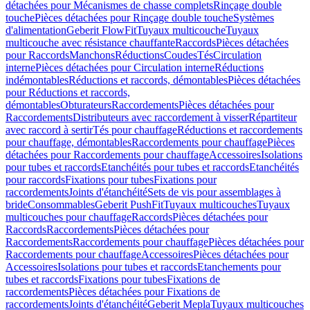
détachées pour Mécanismes de chasse complets
Rinçage double
touche
Pièces détachées pour Rinçage double touche
Systèmes
d'alimentation
Geberit FlowFit
Tuyaux multicouche
Tuyaux
multicouche avec résistance chauffante
Raccords
Pièces détachées
pour Raccords
Manchons
Réductions
Coudes
Tés
Circulation
interne
Pièces détachées pour Circulation interne
Réductions
indémontables
Réductions et raccords, démontables
Pièces détachées
pour Réductions et raccords,
démontables
Obturateurs
Raccordements
Pièces détachées pour
Raccordements
Distributeurs avec raccordement à visser
Répartiteur
avec raccord à sertir
Tés pour chauffage
Réductions et raccordements
pour chauffage, démontables
Raccordements pour chauffage
Pièces
détachées pour Raccordements pour chauffage
Accessoires
Isolations
pour tubes et raccords
Etanchéités pour tubes et raccords
Etanchéités
pour raccords
Fixations pour tubes
Fixations pour
raccordements
Joints d'étanchéité
Sets de vis pour assemblages à
bride
Consommables
Geberit PushFit
Tuyaux multicouches
Tuyaux
multicouches pour chauffage
Raccords
Pièces détachées pour
Raccords
Raccordements
Pièces détachées pour
Raccordements
Raccordements pour chauffage
Pièces détachées pour
Raccordements pour chauffage
Accessoires
Pièces détachées pour
Accessoires
Isolations pour tubes et raccords
Etanchements pour
tubes et raccords
Fixations pour tubes
Fixations de
raccordements
Pièces détachées pour Fixations de
raccordements
Joints d'étanchéité
Geberit Mepla
Tuyaux multicouches