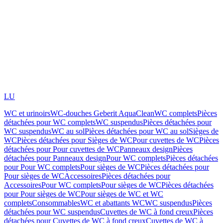
LU
WC et urinoirs
WC-douches Geberit AquaClean
WC complets
Pièces
détachées pour WC complets
WC suspendus
Pièces détachées pour
WC suspendus
WC au sol
Pièces détachées pour WC au sol
Sièges de
WC
Pièces détachées pour Sièges de WC
Pour cuvettes de WC
Pièces
détachées pour Pour cuvettes de WC
Panneaux design
Pièces
détachées pour Panneaux design
Pour WC complets
Pièces détachées
pour Pour WC complets
Pour sièges de WC
Pièces détachées pour
Pour sièges de WC
Accessoires
Pièces détachées pour
Accessoires
Pour WC complets
Pour sièges de WC
Pièces détachées
pour Pour sièges de WC
Pour sièges de WC et WC
complets
Consommables
WC et abattants WC
WC suspendus
Pièces
détachées pour WC suspendus
Cuvettes de WC à fond creux
Pièces
détachées pour Cuvettes de WC à fond creux
Cuvettes de WC à