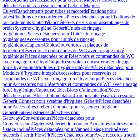
détachées pour Accessoires pour Geberit Mapress
Cuivre
Etanchements pour tubes et raccords
Fixations pour
tubes
Fixations de raccordements
Pièces détachées pour Fixations de
raccordements
Joints d'étanchéité
Sets de vis pour assemblages de
brides
Système d'hygiène Geberit
Unités de rinçage
hygiéniques
Pièces détachées pour Unités de rinçage
hygiéniques
Accessoires pour unités de rinçage
hygiéniques
Capteurs
Câbles
Couvertures et plaques de
fermeture
Réservoirs et commandes de WC avec rinçage forcé
hygiénique
Pièces détachées pour Réservoirs et commandes de WC
avec rinçage forcé hygiénique
Réservoirs à encastrer avec rinçage
forcé hygiénique
Modules d’hygiène intégrés
Pièces détachées pour
Modules d’hygiène intégrés
Accessoires pour réservoirs et
commandes de WC avec rinçage forcé hygiénique
Pièces détachées
pour Accessoires pour réservoirs et commandes de WC avec rinçage
forcé hygiénique
Capteurs
Câbles
Blocs d’alimentation
Pièces
détachées pour Blocs d’alimentation
Composants réseau
Accessoires
Geberit Connect pour système d'hygiène Geberit
Pièces détachées
pour Accessoires Geberit Connect pour système d'hygiène
Geberit
Gateways
Pièces détachées pour
Gateways
Convertisseurs
Pièces détachées pour
Convertisseurs
Capteurs
Matériel de montage
Armatures brutes
Vannes
à siège incliné
Pièces détachées pour Vannes à siège incliné
Avec
raccords à sertir FlowFit
Pièces détachées pour Avec raccords à sertir