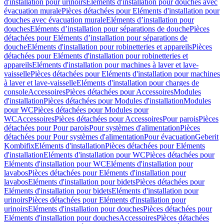
d'installation pour urinoirs
Eléments d'installation pour douches avec
évacuation murale
Pièces détachées pour Eléments d'installation pour
douches avec évacuation murale
Eléments d’installation pour
douches
Eléments d’installation pour séparations de douche
Pièces
détachées pour Eléments d’installation pour séparations de
douche
Eléments d'installation pour robinetteries et appareils
Pièces
détachées pour Eléments d'installation pour robinetteries et
appareils
Eléments d'installation pour machines à laver et lave-
vaisselle
Pièces détachées pour Eléments d'installation pour machines
à laver et lave-vaisselle
Eléments d'installation pour charges de
console
Accessoires
Pièces détachées pour Accessoires
Modules
d'installation
Pièces détachées pour Modules d'installation
Modules
pour WC
Pièces détachées pour Modules pour
WC
Accessoires
Pièces détachées pour Accessoires
Pour parois
Pièces
détachées pour Pour parois
Pour systèmes d'alimentation
Pièces
détachées pour Pour systèmes d'alimentation
Pour évacuation
Geberit
Kombifix
Eléments d'installation
Pièces détachées pour Eléments
d'installation
Eléments d'installation pour WC
Pièces détachées pour
Eléments d'installation pour WC
Eléments d'installation pour
lavabos
Pièces détachées pour Eléments d'installation pour
lavabos
Eléments d'installation pour bidets
Pièces détachées pour
Eléments d'installation pour bidets
Eléments d'installation pour
urinoirs
Pièces détachées pour Eléments d'installation pour
urinoirs
Eléments d'installation pour douches
Pièces détachées pour
Eléments d'installation pour douches
Accessoires
Pièces détachées