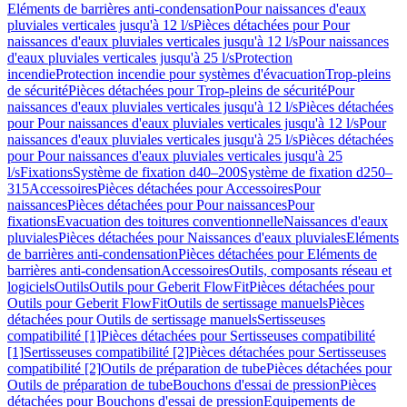
Eléments de barrières anti-condensation
Pour naissances d'eaux
pluviales verticales jusqu'à 12 l/s
Pièces détachées pour Pour
naissances d'eaux pluviales verticales jusqu'à 12 l/s
Pour naissances
d'eaux pluviales verticales jusqu'à 25 l/s
Protection
incendie
Protection incendie pour systèmes d'évacuation
Trop-pleins
de sécurité
Pièces détachées pour Trop-pleins de sécurité
Pour
naissances d'eaux pluviales verticales jusqu'à 12 l/s
Pièces détachées
pour Pour naissances d'eaux pluviales verticales jusqu'à 12 l/s
Pour
naissances d'eaux pluviales verticales jusqu'à 25 l/s
Pièces détachées
pour Pour naissances d'eaux pluviales verticales jusqu'à 25
l/s
Fixations
Système de fixation d40–200
Système de fixation d250–
315
Accessoires
Pièces détachées pour Accessoires
Pour
naissances
Pièces détachées pour Pour naissances
Pour
fixations
Evacuation des toitures conventionnelle
Naissances d'eaux
pluviales
Pièces détachées pour Naissances d'eaux pluviales
Eléments
de barrières anti-condensation
Pièces détachées pour Eléments de
barrières anti-condensation
Accessoires
Outils, composants réseau et
logiciels
Outils
Outils pour Geberit FlowFit
Pièces détachées pour
Outils pour Geberit FlowFit
Outils de sertissage manuels
Pièces
détachées pour Outils de sertissage manuels
Sertisseuses
compatibilité [1]
Pièces détachées pour Sertisseuses compatibilité
[1]
Sertisseuses compatibilité [2]
Pièces détachées pour Sertisseuses
compatibilité [2]
Outils de préparation de tube
Pièces détachées pour
Outils de préparation de tube
Bouchons d'essai de pression
Pièces
détachées pour Bouchons d'essai de pression
Equipements de