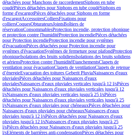
détachées pour Manchons de raccordement
Siphons en tube
coudé
Pièces détachées pour Siphons en tube coudé
Siphons en
forme d'escargot
Pièces détachées pour Siphons en forme
d'escargot
Accessoires
Colliers
Fixations pour
colliers
Coques
Obturateurs
Joints
Boîtiers de
réservation
Consommables
Protection incendie, protection phonique
et protection contre l'humidité
Protection incendie
Pièces détachées
pour Protection incendie
Protection incendie pour systèmes
d'évacuation
Pièces détachées pour Protection incendie pour
systèmes d'évacuation
Systèmes de fermeture pour plafond
Protection
phonique
Isolations des bruits solidiens
Isolations des bruits solidiens
et aériens
Protection contre l'humidité
Etanchements
Clapets de
ventilation pour évacuation
Clapets de ventilation
Clapets de retenue
d’énergie
Evacuation des toitures Geberit Pluvia
Naissances d'eaux
pluviales
Pièces détachées pour Naissances d'eaux
pluviales
Naissances d'eaux pluviales verticales jusqu'à 12 l/s
Pièces
détachées pour Naissances d'eaux pluviales verticales jusqu'à 12
l/s
Naissances d'eaux pluviales verticales jusqu'à 25 l/s
Pièces
détachées pour Naissances d'eaux pluviales verticales jusqu'à 25
l/s
Naissances d'eaux pluviales pour chéneaux
Pièces détachées pour
Naissances d'eaux pluviales pour chéneaux
Naissances d'eaux
pluviales jusqu'à 12 l/s
Pièces détachées pour Naissances d'eaux
pluviales jusqu'à 12 l/s
Naissances d'eaux pluviales jusqu'à 25
l/s
Pièces détachées pour Naissances d'eaux pluviales jusqu'à 25
l/s
Eléments de barrières anti-condensation
Pièces détachées pour