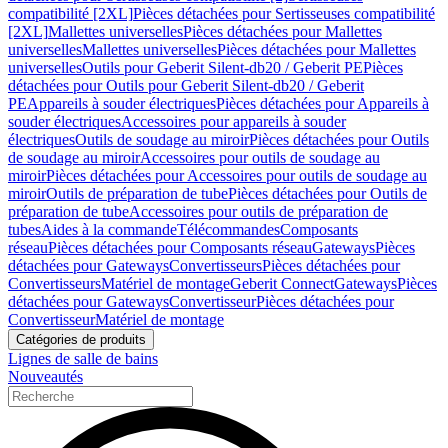
compatibilité [2XL]
Pièces détachées pour Sertisseuses compatibilité
[2XL]
Mallettes universelles
Pièces détachées pour Mallettes
universelles
Mallettes universelles
Pièces détachées pour Mallettes
universelles
Outils pour Geberit Silent-db20 / Geberit PE
Pièces
détachées pour Outils pour Geberit Silent-db20 / Geberit
PE
Appareils à souder électriques
Pièces détachées pour Appareils à
souder électriques
Accessoires pour appareils à souder
électriques
Outils de soudage au miroir
Pièces détachées pour Outils
de soudage au miroir
Accessoires pour outils de soudage au
miroir
Pièces détachées pour Accessoires pour outils de soudage au
miroir
Outils de préparation de tube
Pièces détachées pour Outils de
préparation de tube
Accessoires pour outils de préparation de
tubes
Aides à la commande
Télécommandes
Composants
réseau
Pièces détachées pour Composants réseau
Gateways
Pièces
détachées pour Gateways
Convertisseurs
Pièces détachées pour
Convertisseurs
Matériel de montage
Geberit Connect
Gateways
Pièces
détachées pour Gateways
Convertisseur
Pièces détachées pour
Convertisseur
Matériel de montage
Catégories de produits
Lignes de salle de bains
Nouveautés