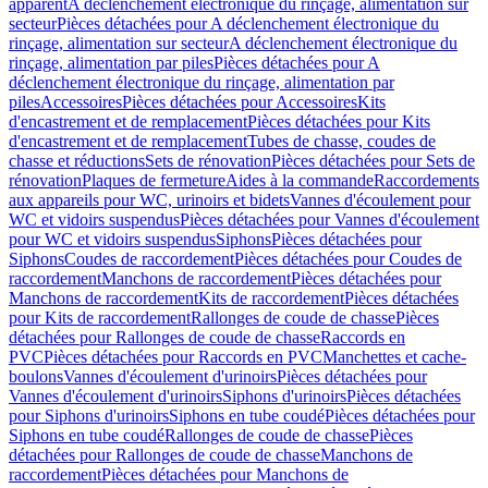
apparent
A déclenchement électronique du rinçage, alimentation sur
secteur
Pièces détachées pour A déclenchement électronique du
rinçage, alimentation sur secteur
A déclenchement électronique du
rinçage, alimentation par piles
Pièces détachées pour A
déclenchement électronique du rinçage, alimentation par
piles
Accessoires
Pièces détachées pour Accessoires
Kits
d'encastrement et de remplacement
Pièces détachées pour Kits
d'encastrement et de remplacement
Tubes de chasse, coudes de
chasse et réductions
Sets de rénovation
Pièces détachées pour Sets de
rénovation
Plaques de fermeture
Aides à la commande
Raccordements
aux appareils pour WC, urinoirs et bidets
Vannes d'écoulement pour
WC et vidoirs suspendus
Pièces détachées pour Vannes d'écoulement
pour WC et vidoirs suspendus
Siphons
Pièces détachées pour
Siphons
Coudes de raccordement
Pièces détachées pour Coudes de
raccordement
Manchons de raccordement
Pièces détachées pour
Manchons de raccordement
Kits de raccordement
Pièces détachées
pour Kits de raccordement
Rallonges de coude de chasse
Pièces
détachées pour Rallonges de coude de chasse
Raccords en
PVC
Pièces détachées pour Raccords en PVC
Manchettes et cache-
boulons
Vannes d'écoulement d'urinoirs
Pièces détachées pour
Vannes d'écoulement d'urinoirs
Siphons d'urinoirs
Pièces détachées
pour Siphons d'urinoirs
Siphons en tube coudé
Pièces détachées pour
Siphons en tube coudé
Rallonges de coude de chasse
Pièces
détachées pour Rallonges de coude de chasse
Manchons de
raccordement
Pièces détachées pour Manchons de