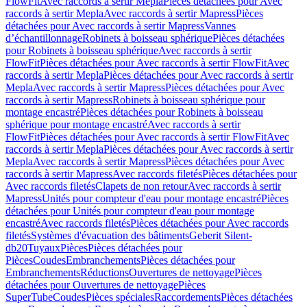
FlowFit
Avec raccords à sertir Mepla
Pièces détachées pour Avec
raccords à sertir Mepla
Avec raccords à sertir Mapress
Pièces
détachées pour Avec raccords à sertir Mapress
Vannes
d’échantillonnage
Robinets à boisseau sphérique
Pièces détachées
pour Robinets à boisseau sphérique
Avec raccords à sertir
FlowFit
Pièces détachées pour Avec raccords à sertir FlowFit
Avec
raccords à sertir Mepla
Pièces détachées pour Avec raccords à sertir
Mepla
Avec raccords à sertir Mapress
Pièces détachées pour Avec
raccords à sertir Mapress
Robinets à boisseau sphérique pour
montage encastré
Pièces détachées pour Robinets à boisseau
sphérique pour montage encastré
Avec raccords à sertir
FlowFit
Pièces détachées pour Avec raccords à sertir FlowFit
Avec
raccords à sertir Mepla
Pièces détachées pour Avec raccords à sertir
Mepla
Avec raccords à sertir Mapress
Pièces détachées pour Avec
raccords à sertir Mapress
Avec raccords filetés
Pièces détachées pour
Avec raccords filetés
Clapets de non retour
Avec raccords à sertir
Mapress
Unités pour compteur d'eau pour montage encastré
Pièces
détachées pour Unités pour compteur d'eau pour montage
encastré
Avec raccords filetés
Pièces détachées pour Avec raccords
filetés
Systèmes d'évacuation des bâtiments
Geberit Silent-
db20
Tuyaux
Pièces
Pièces détachées pour
Pièces
Coudes
Embranchements
Pièces détachées pour
Embranchements
Réductions
Ouvertures de nettoyage
Pièces
détachées pour Ouvertures de nettoyage
Pièces
SuperTube
Coudes
Pièces spéciales
Raccordements
Pièces détachées