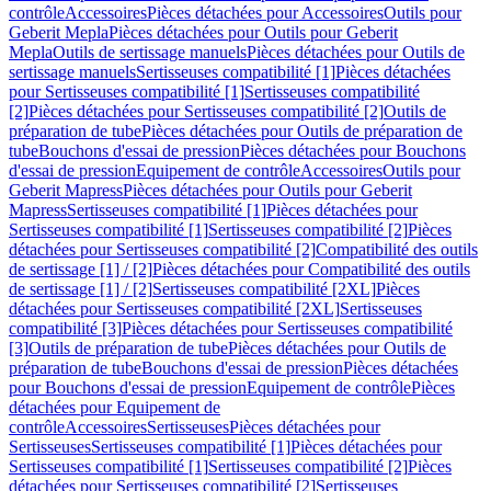
contrôle
Accessoires
Pièces détachées pour Accessoires
Outils pour
Geberit Mepla
Pièces détachées pour Outils pour Geberit
Mepla
Outils de sertissage manuels
Pièces détachées pour Outils de
sertissage manuels
Sertisseuses compatibilité [1]
Pièces détachées
pour Sertisseuses compatibilité [1]
Sertisseuses compatibilité
[2]
Pièces détachées pour Sertisseuses compatibilité [2]
Outils de
préparation de tube
Pièces détachées pour Outils de préparation de
tube
Bouchons d'essai de pression
Pièces détachées pour Bouchons
d'essai de pression
Equipement de contrôle
Accessoires
Outils pour
Geberit Mapress
Pièces détachées pour Outils pour Geberit
Mapress
Sertisseuses compatibilité [1]
Pièces détachées pour
Sertisseuses compatibilité [1]
Sertisseuses compatibilité [2]
Pièces
détachées pour Sertisseuses compatibilité [2]
Compatibilité des outils
de sertissage [1] / [2]
Pièces détachées pour Compatibilité des outils
de sertissage [1] / [2]
Sertisseuses compatibilité [2XL]
Pièces
détachées pour Sertisseuses compatibilité [2XL]
Sertisseuses
compatibilité [3]
Pièces détachées pour Sertisseuses compatibilité
[3]
Outils de préparation de tube
Pièces détachées pour Outils de
préparation de tube
Bouchons d'essai de pression
Pièces détachées
pour Bouchons d'essai de pression
Equipement de contrôle
Pièces
détachées pour Equipement de
contrôle
Accessoires
Sertisseuses
Pièces détachées pour
Sertisseuses
Sertisseuses compatibilité [1]
Pièces détachées pour
Sertisseuses compatibilité [1]
Sertisseuses compatibilité [2]
Pièces
détachées pour Sertisseuses compatibilité [2]
Sertisseuses