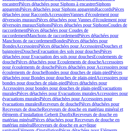
encastrer
Pièces détachées pour Siphons à encastrer
Siphons
apparents
Pièces détachées pour Siphons apparents
Raccords
Pièces
détachées pour Raccords
Accessoires
Vannes d'écoulement pour
déversoirs muraux
Pièces détachées pour Vannes d'écoulement pour
déversoirs muraux
Siphons
Pièces détachées pour Siphons
Coudes de
raccordement
Pièces détachées pour Coudes de
raccordement
Manchons de raccordement
Pièces détachées pour
Manchons de raccordement
Bondes
Pièces détachées pour
Bondes
Accessoires
Pièces détachées pour Accessoires
Douches et
baignoires
Douches
Evacuation des sols pour douches
Pièces
détachées pour Evacuation des sols pour douches
Ecoulements de
douche
Pièces détachées pour Ecoulements de douche
Accessoires
pour écoulements de douche
Pièces détachées pour Accessoires pour
écoulements de douche
Bondes pour douches de plain-pied
Pièces
détachées pour Bondes pour douches de plain-pied
Accessoires pour
bondes pour douches de plain-pied
Pièces détachées pour
Accessoires pour bondes pour douches de plain-pied
Evacuations
murales
Pièces détachées pour Evacuations murales
Accessoires pour
évacuations murales
Pièces détachées pour Accessoires pour
évacuations murales
Receveurs de douche
Pièces détachées pour
Receveurs de douche
Receveurs de douche en matériau minéral et
éléments d’installation Geberit Duofix
Receveurs de douche en
matériau minéral
Pièces détachées pour Receveurs de douche en
matériau minéral
Receveurs de douche en acrylique
sanitaire
Eléments d'installation
Pièces détachées pour Eléments