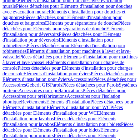
urinoirs
Eléments d'installation pour douches avec évacuation
murale
Pièces détachées pour Eléments d'installation pour douches
avec évacuation murale
Eléments d'installation pour douches et
baignoires
Pièces détachées pour Eléments d'installation pour
douches et baignoires
Eléments pour séparations de douche
Pièces
détachées pour Eléments pour séparations de douche
Eléments
d'installation pour déversoirs
Pièces détachées pour Eléments
d'installation pour déversoirs
Eléments d'installation pour
robinetteries
Pièces détachées pour Eléments d'installation pour
robinetteries
Eléments d'installation pour machines à laver et lave-
vaisselle
Pièces détachées pour Eléments d'installation pour machines
à laver et lave-vaisselle
Eléments d'installation pour charges de
console
Pièces détachées pour Eléments d'installation pour charges
de console
Eléments d'installation pour éviers
Pièces détachées pour
Eléments d'installation pour éviers
Accessoires
Pièces détachées pour
Accessoires
Geberit GIS
Parois
Pièces détachées pour Parois
Systèmes
porteurs
Accessoires pour préfabrications
Pièces détachées pour
Accessoires pour préfabrications
Accessoires pour l'isolation
phonique
Revêtements
Eléments d'installation
Pièces détachées pour
Eléments d'installation
Eléments d'installation pour WC
Pièces
détachées pour Eléments d'installation pour WC
Eléments
d'installation pour lavabos
Pièces détachées pour Eléments
d'installation pour lavabos
Eléments d'installation pour bidets
Pièces
détachées pour Eléments d'installation pour bidets
Eléments
d'installation pour urinoirs
Pièces détachées pour Eléments