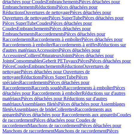
détachées pour Coudes
Embranchements
Pièces détachées pour
Embranchements
Réductions
Pièces détachées pour
Réductions
Ouvertures de nettoyage
Pièces détachées pour
Ouvertures de nettoyage
Pièces SuperTube
Pièces détachées pour
Pièces SuperTube
Coudes
Pièces détachées pour
Coudes
Embranchements
Pièces détachées pour
Embranchements
Raccordements
Pièces détachées pour
Raccordements
Raccordements à emboîter
Pièces détachées pour
Raccordements à emboîter
Raccordements à griffes
Réductions sur
d'autres matériaux
Accessoires
Pièces détachées pour
Accessoires
Colliers
Obturateurs
Joints
Pièces détachées pour
Joints
Consommables
Geberit PE
Tuyaux
Pièces
Pièces détachées pour
Pièces
Coudes
Embranchements
Réductions
Ouvertures de
nettoyage
Pièces détachées pour Ouvertures de
nettoyage
Réductions
Pièces SuperTube
Pièces
spéciales
Raccordements
Pièces détachées pour
Raccordements
Raccords soudés
Raccordements à emboîter
Pièces
détachées pour Raccordements à emboîter
Réductions sur d'autres
matériaux
Pièces détachées pour Réductions sur d'autres
matériaux
Assemblages filetés
Pièces détachées pour Assemblages
filetés
Assemblages de bride
Collerettes
Raccordements aux
appareils
Pièces détachées pour Raccordements aux appareils
Coudes
de raccordement
Pièces détachées pour Coudes de
raccordement
Manchons de raccordement
Pièces détachées pour
Manchons de raccordement
Manchons de raccordement
Pièces