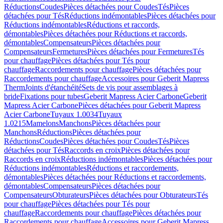
Réductions
Coudes
Pièces détachées pour Coudes
Tés
Pièces
détachées pour Tés
Réductions indémontables
Pièces détachées pour
Réductions indémontables
Réductions et raccords,
démontables
Pièces détachées pour Réductions et raccords,
démontables
Compensateurs
Pièces détachées pour
Compensateurs
Fermetures
Pièces détachées pour Fermetures
Tés
pour chauffage
Pièces détachées pour Tés pour
chauffage
Raccordements pour chauffage
Pièces détachées pour
Raccordements pour chauffage
Accessoires pour Geberit Mapress
Therm
Joints d'étanchéité
Sets de vis pour assemblages à
bride
Fixations pour tubes
Geberit Mapress Acier Carbone
Geberit
Mapress Acier Carbone
Pièces détachées pour Geberit Mapress
Acier Carbone
Tuyaux 1.0034
Tuyaux
1.0215
Mamelons
Manchons
Pièces détachées pour
Manchons
Réductions
Pièces détachées pour
Réductions
Coudes
Pièces détachées pour Coudes
Tés
Pièces
détachées pour Tés
Raccords en croix
Pièces détachées pour
Raccords en croix
Réductions indémontables
Pièces détachées pour
Réductions indémontables
Réductions et raccordements,
démontables
Pièces détachées pour Réductions et raccordements,
démontables
Compensateurs
Pièces détachées pour
Compensateurs
Obturateurs
Pièces détachées pour Obturateurs
Tés
pour chauffage
Pièces détachées pour Tés pour
chauffage
Raccordements pour chauffage
Pièces détachées pour
Raccordements pour chauffage
Accessoires pour Geberit Mapress