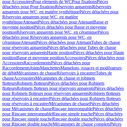
pour Accessoires
Pour eléments de WC
Pour fixations
Pièces
détachées pour Pour fixations
Réservoirs apparents
Réservoirs
apparents pour WC, en matière synthétique
Pièces détachées pour
Réservoirs apparents pour WC, en matière
synthétique
Attenant
Pièces détachées pour Attenant
Basse et
moyenne position
Pièces détachées pour Basse et moyenne
position
Réservoirs apparents pour WC, en céramique
Pièces
détachées pour Réservoirs apparents pour WC, en
céramique
Attenant
Pièces détachées pour Attenant
Tubes de chasse
pour réservoirs apparents
Pièces détachées pour Tubes de chasse
pour réservoirs apparents
Haute position
Pièces détachées pour Haute
position
Basse et moyenne position
Accessoires
Pièces détachées pour
Accessoires
Raccordements
Pièces détachées pour
Raccordements
Joints
Manchettes
Mamelons, rosaces et modérateurs
de débit
Mécanismes de chasse
Réservoirs à encastrer
Tubes de
chasse
Accessoires
Mécanismes de chasse et robinets
flotteurs
Robinets flotteurs
Pièces détachées pour Robinets
flotteurs
Robinets flotteurs pour réservoirs apparents
Pièces détachées
pour Robinets flotteurs pour réservoirs apparents
Robinets flotteurs
pour réservoirs à encastrer
Pièces détachées pour Robinets flotteurs
pour réservoirs à encastrer
Mécanismes de chasse
Pièces détachées
pour Mécanismes de chasse
Rinçage interrompable
Pièces détachées
pour Rinçage interrompable
Rinçage simple touche
Pièces détachées
pour Rinçage simple touche
Rinçage double touche
Pièces détachées
pour Rinçage double touche
Mécanismes de chasse complets
Pièces