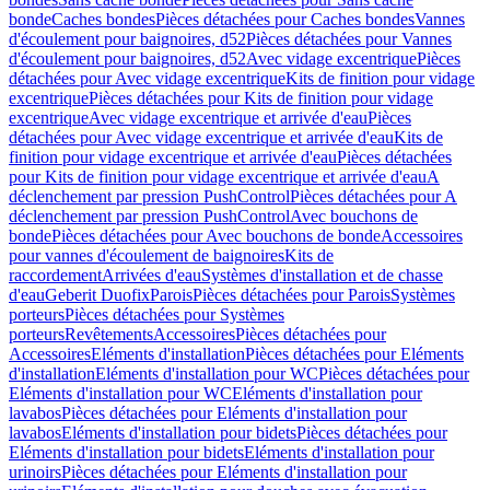
bonde
Caches bondes
Pièces détachées pour Caches bondes
Vannes
d'écoulement pour baignoires, d52
Pièces détachées pour Vannes
d'écoulement pour baignoires, d52
Avec vidage excentrique
Pièces
détachées pour Avec vidage excentrique
Kits de finition pour vidage
excentrique
Pièces détachées pour Kits de finition pour vidage
excentrique
Avec vidage excentrique et arrivée d'eau
Pièces
détachées pour Avec vidage excentrique et arrivée d'eau
Kits de
finition pour vidage excentrique et arrivée d'eau
Pièces détachées
pour Kits de finition pour vidage excentrique et arrivée d'eau
A
déclenchement par pression PushControl
Pièces détachées pour A
déclenchement par pression PushControl
Avec bouchons de
bonde
Pièces détachées pour Avec bouchons de bonde
Accessoires
pour vannes d'écoulement de baignoires
Kits de
raccordement
Arrivées d'eau
Systèmes d'installation et de chasse
d'eau
Geberit Duofix
Parois
Pièces détachées pour Parois
Systèmes
porteurs
Pièces détachées pour Systèmes
porteurs
Revêtements
Accessoires
Pièces détachées pour
Accessoires
Eléments d'installation
Pièces détachées pour Eléments
d'installation
Eléments d'installation pour WC
Pièces détachées pour
Eléments d'installation pour WC
Eléments d'installation pour
lavabos
Pièces détachées pour Eléments d'installation pour
lavabos
Eléments d'installation pour bidets
Pièces détachées pour
Eléments d'installation pour bidets
Eléments d'installation pour
urinoirs
Pièces détachées pour Eléments d'installation pour