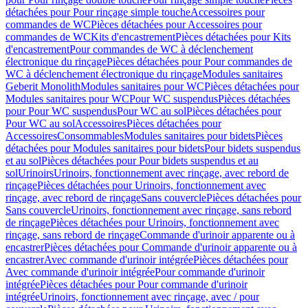
détachées pour Pour rinçage simple touche
Accessoires pour
commandes de WC
Pièces détachées pour Accessoires pour
commandes de WC
Kits d'encastrement
Pièces détachées pour Kits
d'encastrement
Pour commandes de WC à déclenchement
électronique du rinçage
Pièces détachées pour Pour commandes de
WC à déclenchement électronique du rinçage
Modules sanitaires
Geberit Monolith
Modules sanitaires pour WC
Pièces détachées pour
Modules sanitaires pour WC
Pour WC suspendus
Pièces détachées
pour Pour WC suspendus
Pour WC au sol
Pièces détachées pour
Pour WC au sol
Accessoires
Pièces détachées pour
Accessoires
Consommables
Modules sanitaires pour bidets
Pièces
détachées pour Modules sanitaires pour bidets
Pour bidets suspendus
et au sol
Pièces détachées pour Pour bidets suspendus et au
sol
Urinoirs
Urinoirs, fonctionnement avec rinçage, avec rebord de
rinçage
Pièces détachées pour Urinoirs, fonctionnement avec
rinçage, avec rebord de rinçage
Sans couvercle
Pièces détachées pour
Sans couvercle
Urinoirs, fonctionnement avec rinçage, sans rebord
de rinçage
Pièces détachées pour Urinoirs, fonctionnement avec
rinçage, sans rebord de rinçage
Commande d'urinoir apparente ou à
encastrer
Pièces détachées pour Commande d'urinoir apparente ou à
encastrer
Avec commande d'urinoir intégrée
Pièces détachées pour
Avec commande d'urinoir intégrée
Pour commande d'urinoir
intégrée
Pièces détachées pour Pour commande d'urinoir
intégrée
Urinoirs, fonctionnement avec rinçage, avec / pour