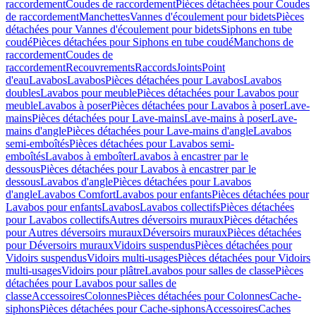
raccordement
Coudes de raccordement
Pièces détachées pour Coudes
de raccordement
Manchettes
Vannes d'écoulement pour bidets
Pièces
détachées pour Vannes d'écoulement pour bidets
Siphons en tube
coudé
Pièces détachées pour Siphons en tube coudé
Manchons de
raccordement
Coudes de
raccordement
Recouvrements
Raccords
Joints
Point
d'eau
Lavabos
Lavabos
Pièces détachées pour Lavabos
Lavabos
doubles
Lavabos pour meuble
Pièces détachées pour Lavabos pour
meuble
Lavabos à poser
Pièces détachées pour Lavabos à poser
Lave-
mains
Pièces détachées pour Lave-mains
Lave-mains à poser
Lave-
mains d'angle
Pièces détachées pour Lave-mains d'angle
Lavabos
semi-emboîtés
Pièces détachées pour Lavabos semi-
emboîtés
Lavabos à emboîter
Lavabos à encastrer par le
dessous
Pièces détachées pour Lavabos à encastrer par le
dessous
Lavabos d'angle
Pièces détachées pour Lavabos
d'angle
Lavabos Comfort
Lavabos pour enfants
Pièces détachées pour
Lavabos pour enfants
Lavabos
Lavabos collectifs
Pièces détachées
pour Lavabos collectifs
Autres déversoirs muraux
Pièces détachées
pour Autres déversoirs muraux
Déversoirs muraux
Pièces détachées
pour Déversoirs muraux
Vidoirs suspendus
Pièces détachées pour
Vidoirs suspendus
Vidoirs multi-usages
Pièces détachées pour Vidoirs
multi-usages
Vidoirs pour plâtre
Lavabos pour salles de classe
Pièces
détachées pour Lavabos pour salles de
classe
Accessoires
Colonnes
Pièces détachées pour Colonnes
Cache-
siphons
Pièces détachées pour Cache-siphons
Accessoires
Caches