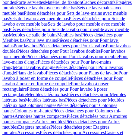
bondes
Porte-serviettes
Matériel de fixation
Caches décoratifs
Etagères
murales
Sets de lavabo avec meuble bas
Sets de lave-mains avec
meuble bas
Pièces détachées pour Sets de lave-mains avec meuble
bas
Sets de lavabo avec meuble bas
Pièces détachées pour Sets de
lavabo avec meuble bas
Sets de lavabo pour meuble avec meuble
bas
Pièces détachées pour Sets de lavabo pour meuble avec meuble
bas
Meubles de salle de bains
Meubles bas
Pièces détachées pour
Meubles bas
Pour lave-mains
Pièces détachées pour Pour lave-
mains
Pour lavabos
Pièces détachées pour Pour lavabos
Pour lavabos
doubles
Pièces détachées pour Pour lavabos doubles
Pour lavabos
pour meuble
Pièces détachées pour Pour lavabos pour meuble
Pour
lave-mains d'angle
Pièces détachées pour Pour lave-mains
d'angle
Pour lavabos d'angle
Pièces détachées pour Pour lavabos
d'angle
Plans de lavabo
Pièces détachées pour Plans de lavabo
Pour
lavabo à poser en forme de coupelle
Pièces détachées pour Pour
lavabo à poser en forme de coupelle
Pour lavabo à poser
rectangulaire
Pièces détachées pour Pour lavabo à poser
rectangulaire
Meubles latéraux bas
Pièces détachées pour Meubles
latéraux bas
Meubles latéraux bas
Pièces détachées pour Meubles
latéraux bas
Colonnes hautes
Pièces détachées pour Colonnes
hautes
Colonnes mi-hautes
Pièces détachées pour Colonnes mi-
hautes
Armoires hautes compactes
Pièces détachées pour Armoires
hautes compactes
Autres meubles
Pièces détachées pour Autres
meubles
Etagères murales
Pièces détachées pour Etagères
murales
Accessoires
Pièces détachées pour Accessoires
Casiers et