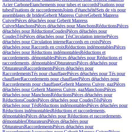
Acier Carbone
Etanchements pour tubes et raccords
Fixations pour
tubes
Fixations de raccordements
Joints d'étanchéité
Sets de vis pour
assemblages de brides
Geberit Mapress Cuivre
Geberit Mapress
Cuivre
Pièces détachées pour Geberit Mapress
Cuivre
Manchons
Pièces détachées pour Manchons
Réductions
Pièces
détachées pour Réductions
Coudes
Pièces détachées pour
Coudes
Tés
Pièces détachées pour Tés
Circulation interne
Pièces
détachées pour Circulation interne
Raccords en croix
Pièces
détachées pour Raccords en croix
Réductions indémontables
Pièces
détachées pour Réductions indémontables
Réductions et
raccordements, démontables
Pièces détachées pour Réductions et
raccordements, démontables
Obturateurs
Pièces détachées pour
Obturateurs
Raccordements
Pièces détachées pour
Raccordements
Tés pour chauffage
Pièces détachées pour Tés pour
chauffage
Raccordements pour chauffage
Pièces détachées pour
Raccordements pour chauffage
Geberit Mapress Cuivre, gaz
Pièces
détachées pour Geberit Mapress Cuivre, gaz
Manchons
Pièces
détachées pour Manchons
Réductions
Pièces détachées pour
Réductions
Coudes
Pièces détachées pour Coudes
Tés
Pièces
détachées pour Tés
Réductions indémontables
Pièces détachées pour
Réductions indémontables
Réductions et raccordements,
démontables
Pièces détachées pour Réductions et raccordements,
démontables
Obturateurs
Pièces détachées pour
Obturateurs
Raccordements
Pièces détachées pour
Raccordements
Accessoires pour Geberit Mapress Cuivre
Pièces