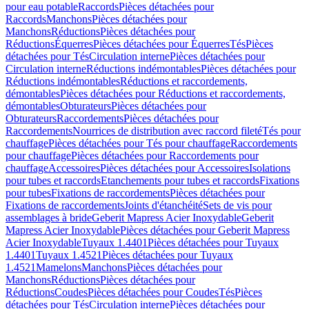
pour eau potable
Raccords
Pièces détachées pour
Raccords
Manchons
Pièces détachées pour
Manchons
Réductions
Pièces détachées pour
Réductions
Équerres
Pièces détachées pour Équerres
Tés
Pièces
détachées pour Tés
Circulation interne
Pièces détachées pour
Circulation interne
Réductions indémontables
Pièces détachées pour
Réductions indémontables
Réductions et raccordements,
démontables
Pièces détachées pour Réductions et raccordements,
démontables
Obturateurs
Pièces détachées pour
Obturateurs
Raccordements
Pièces détachées pour
Raccordements
Nourrices de distribution avec raccord fileté
Tés pour
chauffage
Pièces détachées pour Tés pour chauffage
Raccordements
pour chauffage
Pièces détachées pour Raccordements pour
chauffage
Accessoires
Pièces détachées pour Accessoires
Isolations
pour tubes et raccords
Etanchements pour tubes et raccords
Fixations
pour tubes
Fixations de raccordements
Pièces détachées pour
Fixations de raccordements
Joints d'étanchéité
Sets de vis pour
assemblages à bride
Geberit Mapress Acier Inoxydable
Geberit
Mapress Acier Inoxydable
Pièces détachées pour Geberit Mapress
Acier Inoxydable
Tuyaux 1.4401
Pièces détachées pour Tuyaux
1.4401
Tuyaux 1.4521
Pièces détachées pour Tuyaux
1.4521
Mamelons
Manchons
Pièces détachées pour
Manchons
Réductions
Pièces détachées pour
Réductions
Coudes
Pièces détachées pour Coudes
Tés
Pièces
détachées pour Tés
Circulation interne
Pièces détachées pour