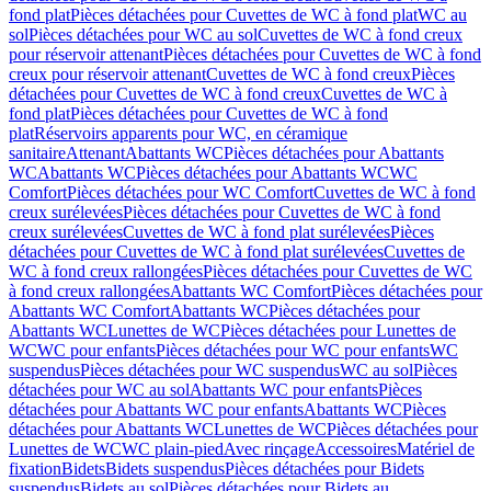
fond plat
Pièces détachées pour Cuvettes de WC à fond plat
WC au
sol
Pièces détachées pour WC au sol
Cuvettes de WC à fond creux
pour réservoir attenant
Pièces détachées pour Cuvettes de WC à fond
creux pour réservoir attenant
Cuvettes de WC à fond creux
Pièces
détachées pour Cuvettes de WC à fond creux
Cuvettes de WC à
fond plat
Pièces détachées pour Cuvettes de WC à fond
plat
Réservoirs apparents pour WC, en céramique
sanitaire
Attenant
Abattants WC
Pièces détachées pour Abattants
WC
Abattants WC
Pièces détachées pour Abattants WC
WC
Comfort
Pièces détachées pour WC Comfort
Cuvettes de WC à fond
creux surélevées
Pièces détachées pour Cuvettes de WC à fond
creux surélevées
Cuvettes de WC à fond plat surélevées
Pièces
détachées pour Cuvettes de WC à fond plat surélevées
Cuvettes de
WC à fond creux rallongées
Pièces détachées pour Cuvettes de WC
à fond creux rallongées
Abattants WC Comfort
Pièces détachées pour
Abattants WC Comfort
Abattants WC
Pièces détachées pour
Abattants WC
Lunettes de WC
Pièces détachées pour Lunettes de
WC
WC pour enfants
Pièces détachées pour WC pour enfants
WC
suspendus
Pièces détachées pour WC suspendus
WC au sol
Pièces
détachées pour WC au sol
Abattants WC pour enfants
Pièces
détachées pour Abattants WC pour enfants
Abattants WC
Pièces
détachées pour Abattants WC
Lunettes de WC
Pièces détachées pour
Lunettes de WC
WC plain-pied
Avec rinçage
Accessoires
Matériel de
fixation
Bidets
Bidets suspendus
Pièces détachées pour Bidets
suspendus
Bidets au sol
Pièces détachées pour Bidets au