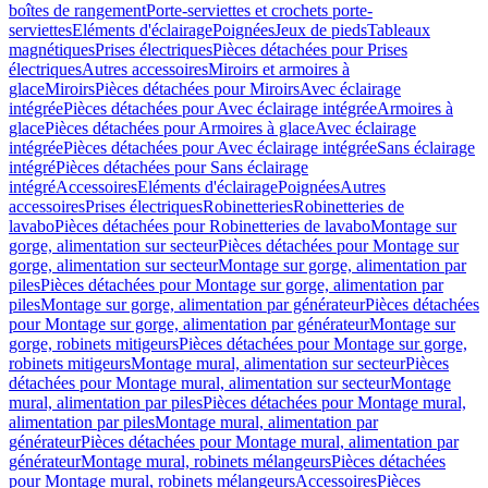
boîtes de rangement
Porte-serviettes et crochets porte-
serviettes
Eléments d'éclairage
Poignées
Jeux de pieds
Tableaux
magnétiques
Prises électriques
Pièces détachées pour Prises
électriques
Autres accessoires
Miroirs et armoires à
glace
Miroirs
Pièces détachées pour Miroirs
Avec éclairage
intégrée
Pièces détachées pour Avec éclairage intégrée
Armoires à
glace
Pièces détachées pour Armoires à glace
Avec éclairage
intégrée
Pièces détachées pour Avec éclairage intégrée
Sans éclairage
intégré
Pièces détachées pour Sans éclairage
intégré
Accessoires
Eléments d'éclairage
Poignées
Autres
accessoires
Prises électriques
Robinetteries
Robinetteries de
lavabo
Pièces détachées pour Robinetteries de lavabo
Montage sur
gorge, alimentation sur secteur
Pièces détachées pour Montage sur
gorge, alimentation sur secteur
Montage sur gorge, alimentation par
piles
Pièces détachées pour Montage sur gorge, alimentation par
piles
Montage sur gorge, alimentation par générateur
Pièces détachées
pour Montage sur gorge, alimentation par générateur
Montage sur
gorge, robinets mitigeurs
Pièces détachées pour Montage sur gorge,
robinets mitigeurs
Montage mural, alimentation sur secteur
Pièces
détachées pour Montage mural, alimentation sur secteur
Montage
mural, alimentation par piles
Pièces détachées pour Montage mural,
alimentation par piles
Montage mural, alimentation par
générateur
Pièces détachées pour Montage mural, alimentation par
générateur
Montage mural, robinets mélangeurs
Pièces détachées
pour Montage mural, robinets mélangeurs
Accessoires
Pièces