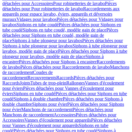
détachées pour Accessoires
Pour robinetteries de lavabo
Pièces
détachées pour Pour robinetteries de lavabo
Raccordements aux
appareils pour espace lavabo, éviers, appareils et déversoirs
muraux
Vidages pour lavabos
Pièces détachées pour Vidages pour
lavabos
Siphons en tube coudé
Pièces détachées pour Siphons en
tube coudé
Siphons en tube coudé, modèle gain de place
Pièces
détachées pour Siphons en tube coudé, modèle gain de
place
Siphons à tube plongeur pour lavabos
Pièces détachées pour
Siphons à tube plongeur pour lavabos
Siphons à tube plongeur pour
lavabos, modèle gain de place
Pièces détachées pour Siphons à tube
plongeur pour lavabos, modèle gain de place
Siphons à
encastrer
Pièces détachées pour Siphons à encastrer
Raccordements
de lavabo
Pièces détachées pour Raccordements de lavabo
Manchons
de raccordement
Coudes de
raccordement
Recouvrements
Raccords
Pièces détachées pour
Raccords
Joints
Tubes de trop-plein
Rallonges
Vannes d'écoulement
pour éviers
Pièces détachées pour Vannes d'écoulement pour
éviers
Siphons en tube coudé
Pièces détachées pour Siphons en tube
coudé
Siphons à double chambre
Pièces détachées pour Siphons à
double chambre
Siphons pour évier
Pièces détachées pour Siphons
pour évier
Manchons de raccordement
Pièces détachées pour
Manchons de raccordement
Accessoires
Pièces détachées pour
Accessoires
Vannes d'écoulement pour appareils
Pièces détachées
pour Vannes d'écoulement pour appareils
Siphons en tube
coudé
Pièces détachées pour Siphons en tube coudé
Siphons à