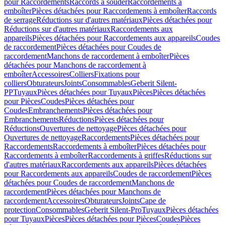
pour Raccordements
Raccords à souder
Raccordements à
emboîter
Pièces détachées pour Raccordements à emboîter
Raccords
de serrage
Réductions sur d'autres matériaux
Pièces détachées pour
Réductions sur d'autres matériaux
Raccordements aux
appareils
Pièces détachées pour Raccordements aux appareils
Coudes
de raccordement
Pièces détachées pour Coudes de
raccordement
Manchons de raccordement à emboîter
Pièces
détachées pour Manchons de raccordement à
emboîter
Accessoires
Colliers
Fixations pour
colliers
Obturateurs
Joints
Consommables
Geberit Silent-
PP
Tuyaux
Pièces détachées pour Tuyaux
Pièces
Pièces détachées
pour Pièces
Coudes
Pièces détachées pour
Coudes
Embranchements
Pièces détachées pour
Embranchements
Réductions
Pièces détachées pour
Réductions
Ouvertures de nettoyage
Pièces détachées pour
Ouvertures de nettoyage
Raccordements
Pièces détachées pour
Raccordements
Raccordements à emboîter
Pièces détachées pour
Raccordements à emboîter
Raccordements à griffes
Réductions sur
d'autres matériaux
Raccordements aux appareils
Pièces détachées
pour Raccordements aux appareils
Coudes de raccordement
Pièces
détachées pour Coudes de raccordement
Manchons de
raccordement
Pièces détachées pour Manchons de
raccordement
Accessoires
Obturateurs
Joints
Cape de
protection
Consommables
Geberit Silent-Pro
Tuyaux
Pièces détachées
pour Tuyaux
Pièces
Pièces détachées pour Pièces
Coudes
Pièces