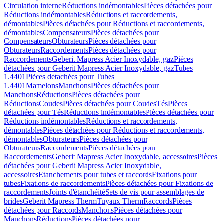
Circulation interne
Réductions indémontables
Pièces détachées pour
Réductions indémontables
Réductions et raccordements,
démontables
Pièces détachées pour Réductions et raccordements,
démontables
Compensateurs
Pièces détachées pour
Compensateurs
Obturateurs
Pièces détachées pour
Obturateurs
Raccordements
Pièces détachées pour
Raccordements
Geberit Mapress Acier Inoxydable, gaz
Pièces
détachées pour Geberit Mapress Acier Inoxydable, gaz
Tubes
1.4401
Pièces détachées pour Tubes
1.4401
Mamelons
Manchons
Pièces détachées pour
Manchons
Réductions
Pièces détachées pour
Réductions
Coudes
Pièces détachées pour Coudes
Tés
Pièces
détachées pour Tés
Réductions indémontables
Pièces détachées pour
Réductions indémontables
Réductions et raccordements,
démontables
Pièces détachées pour Réductions et raccordements,
démontables
Obturateurs
Pièces détachées pour
Obturateurs
Raccordements
Pièces détachées pour
Raccordements
Geberit Mapress Acier Inoxydable, accessoires
Pièces
détachées pour Geberit Mapress Acier Inoxydable,
accessoires
Etanchements pour tubes et raccords
Fixations pour
tubes
Fixations de raccordements
Pièces détachées pour Fixations de
raccordements
Joints d'étanchéité
Sets de vis pour assemblages de
brides
Geberit Mapress Therm
Tuyaux Therm
Raccords
Pièces
détachées pour Raccords
Manchons
Pièces détachées pour
Manchons
Réductions
Pièces détachées pour