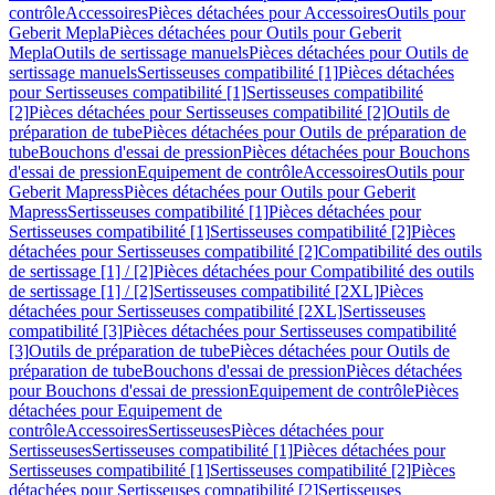
contrôle
Accessoires
Pièces détachées pour Accessoires
Outils pour
Geberit Mepla
Pièces détachées pour Outils pour Geberit
Mepla
Outils de sertissage manuels
Pièces détachées pour Outils de
sertissage manuels
Sertisseuses compatibilité [1]
Pièces détachées
pour Sertisseuses compatibilité [1]
Sertisseuses compatibilité
[2]
Pièces détachées pour Sertisseuses compatibilité [2]
Outils de
préparation de tube
Pièces détachées pour Outils de préparation de
tube
Bouchons d'essai de pression
Pièces détachées pour Bouchons
d'essai de pression
Equipement de contrôle
Accessoires
Outils pour
Geberit Mapress
Pièces détachées pour Outils pour Geberit
Mapress
Sertisseuses compatibilité [1]
Pièces détachées pour
Sertisseuses compatibilité [1]
Sertisseuses compatibilité [2]
Pièces
détachées pour Sertisseuses compatibilité [2]
Compatibilité des outils
de sertissage [1] / [2]
Pièces détachées pour Compatibilité des outils
de sertissage [1] / [2]
Sertisseuses compatibilité [2XL]
Pièces
détachées pour Sertisseuses compatibilité [2XL]
Sertisseuses
compatibilité [3]
Pièces détachées pour Sertisseuses compatibilité
[3]
Outils de préparation de tube
Pièces détachées pour Outils de
préparation de tube
Bouchons d'essai de pression
Pièces détachées
pour Bouchons d'essai de pression
Equipement de contrôle
Pièces
détachées pour Equipement de
contrôle
Accessoires
Sertisseuses
Pièces détachées pour
Sertisseuses
Sertisseuses compatibilité [1]
Pièces détachées pour
Sertisseuses compatibilité [1]
Sertisseuses compatibilité [2]
Pièces
détachées pour Sertisseuses compatibilité [2]
Sertisseuses