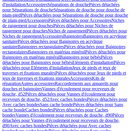
d'installation
Accessoires
Séparations de douche
Pièces détachées
pour Séparations de douche
Séparations de douche pour douche de
plain-pied
Pièces détachées pour Séparations de douche pour douche
de plain-pied
Accessoires
Pièces détachées pour Accessoires
Niches
de rangement pour douches
Pièces détachées pour Niches de
rangement pour douches
Niches de rangement
Pièces détachées pour
Niches de rangement
Accessoires
Baignoires
Baignoires en acrylique
sanitaire
Pièces détachées pour Baignoires en acrylique
sanitaire
Baignoires rectangulaires
Pièces détachées pour Baignoires
rectangulaires
Baignoires en matériau minéral
Pièces détachées pour
Baignoires en matériau minéral
Baignoires pour bébés
Pièces
détachées pour Baignoires pour bébés
Eléments d'installation
Pièces
détachées pour Eléments d'installation
Jeux de pieds et jeux de
traverses et fixations murales
Pièces détachées pour Jeux de pieds et
jeux de traverses et fixations murales
Accessoires
Kits de
réparation
Autres accessoires
Raccordements aux appareils pour
douches et baignoires
Vannes d'écoulement pour receveurs de
douche, d52
Pièces détachées pour Vannes d'écoulement pour
receveurs de douche, d52
Avec caches bondes
Pièces détachées pour
Avec caches bondes
Sans cache bonde
Pièces détachées pour Sans
cache bonde
Caches bondes
Pièces détachées pour Caches
bondes
Vannes d'écoulement pour receveurs de douche, d90
Pièces
détachées pour Vannes d'écoulement pour receveurs de douche,
d90
Avec caches bondes
Pièces détachées pour Avec caches
bondes
Sans cache bonde
Pièces détachées pour Sans cache