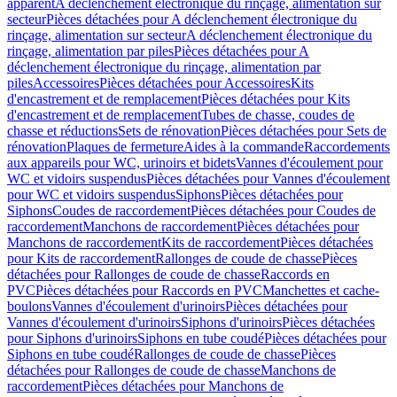
apparent
A déclenchement électronique du rinçage, alimentation sur
secteur
Pièces détachées pour A déclenchement électronique du
rinçage, alimentation sur secteur
A déclenchement électronique du
rinçage, alimentation par piles
Pièces détachées pour A
déclenchement électronique du rinçage, alimentation par
piles
Accessoires
Pièces détachées pour Accessoires
Kits
d'encastrement et de remplacement
Pièces détachées pour Kits
d'encastrement et de remplacement
Tubes de chasse, coudes de
chasse et réductions
Sets de rénovation
Pièces détachées pour Sets de
rénovation
Plaques de fermeture
Aides à la commande
Raccordements
aux appareils pour WC, urinoirs et bidets
Vannes d'écoulement pour
WC et vidoirs suspendus
Pièces détachées pour Vannes d'écoulement
pour WC et vidoirs suspendus
Siphons
Pièces détachées pour
Siphons
Coudes de raccordement
Pièces détachées pour Coudes de
raccordement
Manchons de raccordement
Pièces détachées pour
Manchons de raccordement
Kits de raccordement
Pièces détachées
pour Kits de raccordement
Rallonges de coude de chasse
Pièces
détachées pour Rallonges de coude de chasse
Raccords en
PVC
Pièces détachées pour Raccords en PVC
Manchettes et cache-
boulons
Vannes d'écoulement d'urinoirs
Pièces détachées pour
Vannes d'écoulement d'urinoirs
Siphons d'urinoirs
Pièces détachées
pour Siphons d'urinoirs
Siphons en tube coudé
Pièces détachées pour
Siphons en tube coudé
Rallonges de coude de chasse
Pièces
détachées pour Rallonges de coude de chasse
Manchons de
raccordement
Pièces détachées pour Manchons de