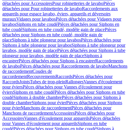
détachées pour Accessoires
Pour robinetteries de lavabo
Pièces
détachées pour Pour robinetteries de lavabo
Raccordements aux
appareils pour espace lavabo, éviers, appareils et déversoirs
muraux
Vidages pour lavabos
Pièces détachées pour Vidages pour
lavabos
Siphons en tube coudé
Pièces détachées pour Siphons en
tube coudé
Siphons en tube coudé, modèle gain de place
Pièces
détachées pour Siphons en tube coudé, modèle gain de
place
Siphons à tube plongeur pour lavabos
Pièces détachées pour
Siphons à tube plongeur pour lavabos
Siphons à tube plongeur pour
lavabos, modèle gain de place
Pièces détachées pour Siphons à tube
plongeur pour lavabos, modèle gain de place
Siphons à
encastrer
Pièces détachées pour Siphons à encastrer
Raccordements
de lavabo
Pièces détachées pour Raccordements de lavabo
Manchons
de raccordement
Coudes de
raccordement
Recouvrements
Raccords
Pièces détachées pour
Raccords
Joints
Tubes de trop-plein
Rallonges
Vannes d'écoulement
pour éviers
Pièces détachées pour Vannes d'écoulement pour
éviers
Siphons en tube coudé
Pièces détachées pour Siphons en tube
coudé
Siphons à double chambre
Pièces détachées pour Siphons à
double chambre
Siphons pour évier
Pièces détachées pour Siphons
pour évier
Manchons de raccordement
Pièces détachées pour
Manchons de raccordement
Accessoires
Pièces détachées pour
Accessoires
Vannes d'écoulement pour appareils
Pièces détachées
pour Vannes d'écoulement pour appareils
Siphons en tube
coudé
Pièces détachées pour Siphons en tube coudé
Siphons à