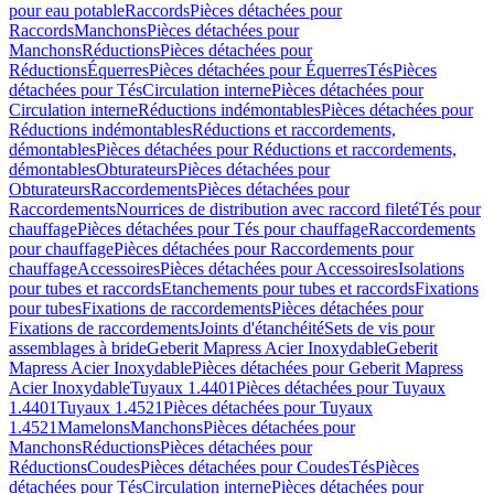
pour eau potable
Raccords
Pièces détachées pour
Raccords
Manchons
Pièces détachées pour
Manchons
Réductions
Pièces détachées pour
Réductions
Équerres
Pièces détachées pour Équerres
Tés
Pièces
détachées pour Tés
Circulation interne
Pièces détachées pour
Circulation interne
Réductions indémontables
Pièces détachées pour
Réductions indémontables
Réductions et raccordements,
démontables
Pièces détachées pour Réductions et raccordements,
démontables
Obturateurs
Pièces détachées pour
Obturateurs
Raccordements
Pièces détachées pour
Raccordements
Nourrices de distribution avec raccord fileté
Tés pour
chauffage
Pièces détachées pour Tés pour chauffage
Raccordements
pour chauffage
Pièces détachées pour Raccordements pour
chauffage
Accessoires
Pièces détachées pour Accessoires
Isolations
pour tubes et raccords
Etanchements pour tubes et raccords
Fixations
pour tubes
Fixations de raccordements
Pièces détachées pour
Fixations de raccordements
Joints d'étanchéité
Sets de vis pour
assemblages à bride
Geberit Mapress Acier Inoxydable
Geberit
Mapress Acier Inoxydable
Pièces détachées pour Geberit Mapress
Acier Inoxydable
Tuyaux 1.4401
Pièces détachées pour Tuyaux
1.4401
Tuyaux 1.4521
Pièces détachées pour Tuyaux
1.4521
Mamelons
Manchons
Pièces détachées pour
Manchons
Réductions
Pièces détachées pour
Réductions
Coudes
Pièces détachées pour Coudes
Tés
Pièces
détachées pour Tés
Circulation interne
Pièces détachées pour