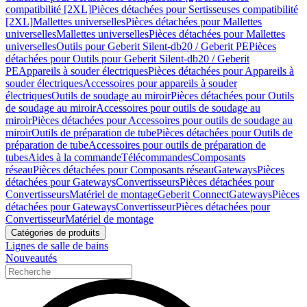
compatibilité [2XL]
Pièces détachées pour Sertisseuses compatibilité
[2XL]
Mallettes universelles
Pièces détachées pour Mallettes
universelles
Mallettes universelles
Pièces détachées pour Mallettes
universelles
Outils pour Geberit Silent-db20 / Geberit PE
Pièces
détachées pour Outils pour Geberit Silent-db20 / Geberit
PE
Appareils à souder électriques
Pièces détachées pour Appareils à
souder électriques
Accessoires pour appareils à souder
électriques
Outils de soudage au miroir
Pièces détachées pour Outils
de soudage au miroir
Accessoires pour outils de soudage au
miroir
Pièces détachées pour Accessoires pour outils de soudage au
miroir
Outils de préparation de tube
Pièces détachées pour Outils de
préparation de tube
Accessoires pour outils de préparation de
tubes
Aides à la commande
Télécommandes
Composants
réseau
Pièces détachées pour Composants réseau
Gateways
Pièces
détachées pour Gateways
Convertisseurs
Pièces détachées pour
Convertisseurs
Matériel de montage
Geberit Connect
Gateways
Pièces
détachées pour Gateways
Convertisseur
Pièces détachées pour
Convertisseur
Matériel de montage
Catégories de produits
Lignes de salle de bains
Nouveautés