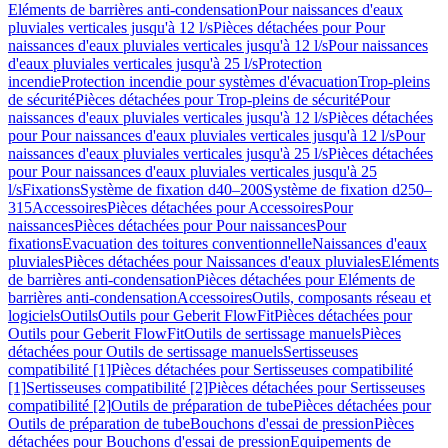
Eléments de barrières anti-condensation
Pour naissances d'eaux
pluviales verticales jusqu'à 12 l/s
Pièces détachées pour Pour
naissances d'eaux pluviales verticales jusqu'à 12 l/s
Pour naissances
d'eaux pluviales verticales jusqu'à 25 l/s
Protection
incendie
Protection incendie pour systèmes d'évacuation
Trop-pleins
de sécurité
Pièces détachées pour Trop-pleins de sécurité
Pour
naissances d'eaux pluviales verticales jusqu'à 12 l/s
Pièces détachées
pour Pour naissances d'eaux pluviales verticales jusqu'à 12 l/s
Pour
naissances d'eaux pluviales verticales jusqu'à 25 l/s
Pièces détachées
pour Pour naissances d'eaux pluviales verticales jusqu'à 25
l/s
Fixations
Système de fixation d40–200
Système de fixation d250–
315
Accessoires
Pièces détachées pour Accessoires
Pour
naissances
Pièces détachées pour Pour naissances
Pour
fixations
Evacuation des toitures conventionnelle
Naissances d'eaux
pluviales
Pièces détachées pour Naissances d'eaux pluviales
Eléments
de barrières anti-condensation
Pièces détachées pour Eléments de
barrières anti-condensation
Accessoires
Outils, composants réseau et
logiciels
Outils
Outils pour Geberit FlowFit
Pièces détachées pour
Outils pour Geberit FlowFit
Outils de sertissage manuels
Pièces
détachées pour Outils de sertissage manuels
Sertisseuses
compatibilité [1]
Pièces détachées pour Sertisseuses compatibilité
[1]
Sertisseuses compatibilité [2]
Pièces détachées pour Sertisseuses
compatibilité [2]
Outils de préparation de tube
Pièces détachées pour
Outils de préparation de tube
Bouchons d'essai de pression
Pièces
détachées pour Bouchons d'essai de pression
Equipements de