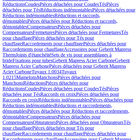
Réductions
Coudes
Pièces détachées pour Coudes
Tés
Pièces
détachées pour Tés
Réductions indémontables
Pièces détachées pour
Réductions indémontables
Réductions et raccords,
démontables
Pièces détachées pour Réductions et raccords,
démontables
Compensateurs
Pièces détachées pour
Compensateurs
Fermetures
Pièces détachées pour Fermetures
Tés
pour chauffage
Pièces détachées pour Tés pour
chauffage
Raccordements pour chauffage
Pièces détachées pour
Raccordements pour chauffage
Accessoires pour Geberit Mapress
Therm
Joints d'étanchéité
Sets de vis pour assemblages à
bride
Fixations pour tubes
Geberit Mapress Acier Carbone
Geberit
Mapress Acier Carbone
Pièces détachées pour Geberit Mapress
Acier Carbone
Tuyaux 1.0034
Tuyaux
1.0215
Mamelons
Manchons
Pièces détachées pour
Manchons
Réductions
Pièces détachées pour
Réductions
Coudes
Pièces détachées pour Coudes
Tés
Pièces
détachées pour Tés
Raccords en croix
Pièces détachées pour
Raccords en croix
Réductions indémontables
Pièces détachées pour
Réductions indémontables
Réductions et raccordements,
démontables
Pièces détachées pour Réductions et raccordements,
démontables
Compensateurs
Pièces détachées pour
Compensateurs
Obturateurs
Pièces détachées pour Obturateurs
Tés
pour chauffage
Pièces détachées pour Tés pour
chauffage
Raccordements pour chauffage
Pièces détachées pour
Raccordements pour chauffage
Accessoires pour Geberit Mapress