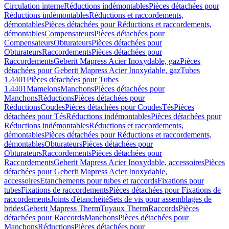
Circulation interne
Réductions indémontables
Pièces détachées pour
Réductions indémontables
Réductions et raccordements,
démontables
Pièces détachées pour Réductions et raccordements,
démontables
Compensateurs
Pièces détachées pour
Compensateurs
Obturateurs
Pièces détachées pour
Obturateurs
Raccordements
Pièces détachées pour
Raccordements
Geberit Mapress Acier Inoxydable, gaz
Pièces
détachées pour Geberit Mapress Acier Inoxydable, gaz
Tubes
1.4401
Pièces détachées pour Tubes
1.4401
Mamelons
Manchons
Pièces détachées pour
Manchons
Réductions
Pièces détachées pour
Réductions
Coudes
Pièces détachées pour Coudes
Tés
Pièces
détachées pour Tés
Réductions indémontables
Pièces détachées pour
Réductions indémontables
Réductions et raccordements,
démontables
Pièces détachées pour Réductions et raccordements,
démontables
Obturateurs
Pièces détachées pour
Obturateurs
Raccordements
Pièces détachées pour
Raccordements
Geberit Mapress Acier Inoxydable, accessoires
Pièces
détachées pour Geberit Mapress Acier Inoxydable,
accessoires
Etanchements pour tubes et raccords
Fixations pour
tubes
Fixations de raccordements
Pièces détachées pour Fixations de
raccordements
Joints d'étanchéité
Sets de vis pour assemblages de
brides
Geberit Mapress Therm
Tuyaux Therm
Raccords
Pièces
détachées pour Raccords
Manchons
Pièces détachées pour
Manchons
Réductions
Pièces détachées pour