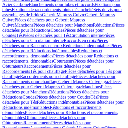
Acier Carbone
Etanchements pour tubes et raccords
Fixations pour
tubes
Fixations de raccordements
Joints d'étanchéité
Sets de vis pour
assemblages de brides
Geberit Mapress Cuivre
Geberit Mapress
Cuivre
Pièces détachées pour Geberit Mapress
Cuivre
Manchons
Pièces détachées pour Manchons
Réductions
Pièces
détachées pour Réductions
Coudes
Pièces détachées pour
Coudes
Tés
Pièces détachées pour Tés
Circulation interne
Pièces
détachées pour Circulation interne
Raccords en croix
Pièces
détachées pour Raccords en croix
Réductions indémontables
Pièces
détachées pour Réductions indémontables
Réductions et
raccordements, démontables
Pièces détachées pour Réductions et
raccordements, démontables
Obturateurs
Pièces détachées pour
Obturateurs
Raccordements
Pièces détachées pour
Raccordements
Tés pour chauffage
Pièces détachées pour Tés pour
chauffage
Raccordements pour chauffage
Pièces détachées pour
Raccordements pour chauffage
Geberit Mapress Cuivre, gaz
Pièces
détachées pour Geberit Mapress Cuivre, gaz
Manchons
Pièces
détachées pour Manchons
Réductions
Pièces détachées pour
Réductions
Coudes
Pièces détachées pour Coudes
Tés
Pièces
détachées pour Tés
Réductions indémontables
Pièces détachées pour
Réductions indémontables
Réductions et raccordements,
démontables
Pièces détachées pour Réductions et raccordements,
démontables
Obturateurs
Pièces détachées pour
Obturateurs
Raccordements
Pièces détachées pour
Raccordements
Accessoires pour Geberit Mapress Cuivre
Pièces