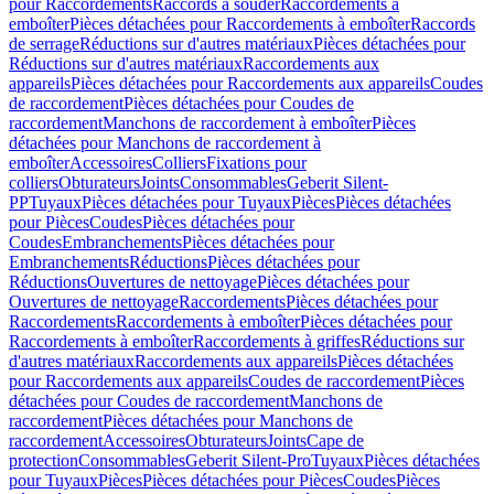
pour Raccordements
Raccords à souder
Raccordements à
emboîter
Pièces détachées pour Raccordements à emboîter
Raccords
de serrage
Réductions sur d'autres matériaux
Pièces détachées pour
Réductions sur d'autres matériaux
Raccordements aux
appareils
Pièces détachées pour Raccordements aux appareils
Coudes
de raccordement
Pièces détachées pour Coudes de
raccordement
Manchons de raccordement à emboîter
Pièces
détachées pour Manchons de raccordement à
emboîter
Accessoires
Colliers
Fixations pour
colliers
Obturateurs
Joints
Consommables
Geberit Silent-
PP
Tuyaux
Pièces détachées pour Tuyaux
Pièces
Pièces détachées
pour Pièces
Coudes
Pièces détachées pour
Coudes
Embranchements
Pièces détachées pour
Embranchements
Réductions
Pièces détachées pour
Réductions
Ouvertures de nettoyage
Pièces détachées pour
Ouvertures de nettoyage
Raccordements
Pièces détachées pour
Raccordements
Raccordements à emboîter
Pièces détachées pour
Raccordements à emboîter
Raccordements à griffes
Réductions sur
d'autres matériaux
Raccordements aux appareils
Pièces détachées
pour Raccordements aux appareils
Coudes de raccordement
Pièces
détachées pour Coudes de raccordement
Manchons de
raccordement
Pièces détachées pour Manchons de
raccordement
Accessoires
Obturateurs
Joints
Cape de
protection
Consommables
Geberit Silent-Pro
Tuyaux
Pièces détachées
pour Tuyaux
Pièces
Pièces détachées pour Pièces
Coudes
Pièces