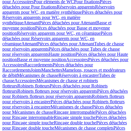
pour Accessoires
Pour eléments de WC
Pour fixations
Pièces
détachées pour Pour fixations
Réservoirs apparents
Réservoirs
apparents pour WC, en matière synthétique
Pièces détachées pour
Réservoirs apparents pour WC, en matière
synthétique
Attenant
Pièces détachées pour Attenant
Basse et
moyenne position
Pièces détachées pour Basse et moyenne
position
Réservoirs apparents pour WC, en céramique
Pièces
détachées pour Réservoirs apparents pour WC, en
céramique
Attenant
Pièces détachées pour Attenant
Tubes de chasse
pour réservoirs apparents
Pièces détachées pour Tubes de chasse
pour réservoirs apparents
Haute position
Pièces détachées pour Haute
position
Basse et moyenne position
Accessoires
Pièces détachées pour
Accessoires
Raccordements
Pièces détachées pour
Raccordements
Joints
Manchettes
Mamelons, rosaces et modérateurs
de débit
Mécanismes de chasse
Réservoirs à encastrer
Tubes de
chasse
Accessoires
Mécanismes de chasse et robinets
flotteurs
Robinets flotteurs
Pièces détachées pour Robinets
flotteurs
Robinets flotteurs pour réservoirs apparents
Pièces détachées
pour Robinets flotteurs pour réservoirs apparents
Robinets flotteurs
pour réservoirs à encastrer
Pièces détachées pour Robinets flotteurs
pour réservoirs à encastrer
Mécanismes de chasse
Pièces détachées
pour Mécanismes de chasse
Rinçage interrompable
Pièces détachées
pour Rinçage interrompable
Rinçage simple touche
Pièces détachées
pour Rinçage simple touche
Rinçage double touche
Pièces détachées
pour Rinçage double touche
Mécanismes de chasse complets
Pièces