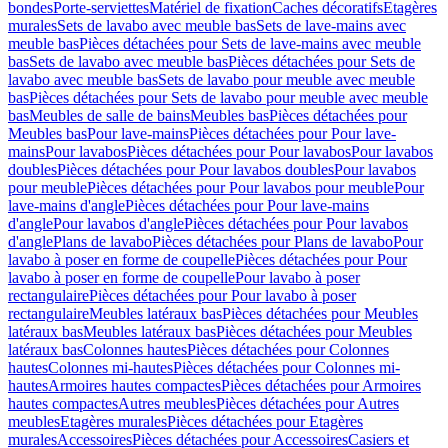
bondes
Porte-serviettes
Matériel de fixation
Caches décoratifs
Etagères
murales
Sets de lavabo avec meuble bas
Sets de lave-mains avec
meuble bas
Pièces détachées pour Sets de lave-mains avec meuble
bas
Sets de lavabo avec meuble bas
Pièces détachées pour Sets de
lavabo avec meuble bas
Sets de lavabo pour meuble avec meuble
bas
Pièces détachées pour Sets de lavabo pour meuble avec meuble
bas
Meubles de salle de bains
Meubles bas
Pièces détachées pour
Meubles bas
Pour lave-mains
Pièces détachées pour Pour lave-
mains
Pour lavabos
Pièces détachées pour Pour lavabos
Pour lavabos
doubles
Pièces détachées pour Pour lavabos doubles
Pour lavabos
pour meuble
Pièces détachées pour Pour lavabos pour meuble
Pour
lave-mains d'angle
Pièces détachées pour Pour lave-mains
d'angle
Pour lavabos d'angle
Pièces détachées pour Pour lavabos
d'angle
Plans de lavabo
Pièces détachées pour Plans de lavabo
Pour
lavabo à poser en forme de coupelle
Pièces détachées pour Pour
lavabo à poser en forme de coupelle
Pour lavabo à poser
rectangulaire
Pièces détachées pour Pour lavabo à poser
rectangulaire
Meubles latéraux bas
Pièces détachées pour Meubles
latéraux bas
Meubles latéraux bas
Pièces détachées pour Meubles
latéraux bas
Colonnes hautes
Pièces détachées pour Colonnes
hautes
Colonnes mi-hautes
Pièces détachées pour Colonnes mi-
hautes
Armoires hautes compactes
Pièces détachées pour Armoires
hautes compactes
Autres meubles
Pièces détachées pour Autres
meubles
Etagères murales
Pièces détachées pour Etagères
murales
Accessoires
Pièces détachées pour Accessoires
Casiers et