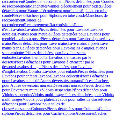
raccordement
Coudes de raccordement
Pièces détachées pour Coudes
de raccordement
Manchettes
Vannes d'écoulement pour bidets
Pièces
détachées pour Vannes d'écoulement pour bidets
Siphons en tube
coudé
Pièces détachées pour Siphons en tube coudé
Manchons de
raccordement
Coudes de
raccordement
Recouvrements
Raccords
Joints
Point
d'eau
Lavabos
Lavabos
Pièces détachées pour Lavabos
Lavabos
doubles
Lavabos pour meuble
Pièces détachées pour Lavabos pour
meuble
Lavabos à poser
Pièces détachées pour Lavabos à poser
Lave-
mains
Pièces détachées pour Lave-mains
Lave-mains à poser
Lave-
mains d'angle
Pièces détachées pour Lave-mains d'angle
Lavabos
semi-emboîtés
Pièces détachées pour Lavabos semi-
emboîtés
Lavabos à emboîter
Lavabos à encastrer par le
dessous
Pièces détachées pour Lavabos à encastrer par le
dessous
Lavabos d'angle
Pièces détachées pour Lavabos
d'angle
Lavabos Comfort
Lavabos pour enfants
Pièces détachées pour
Lavabos pour enfants
Lavabos
Lavabos collectifs
Pièces détachées
pour Lavabos collectifs
Autres déversoirs muraux
Pièces détachées
pour Autres déversoirs muraux
Déversoirs muraux
Pièces détachées
pour Déversoirs muraux
Vidoirs suspendus
Pièces détachées pour
Vidoirs suspendus
Vidoirs multi-usages
Pièces détachées pour Vidoirs
multi-usages
Vidoirs pour plâtre
Lavabos pour salles de classe
Pièces
détachées pour Lavabos pour salles de
classe
Accessoires
Colonnes
Pièces détachées pour Colonnes
Cache-
siphons
Pièces détachées pour Cache-siphons
Accessoires
Caches