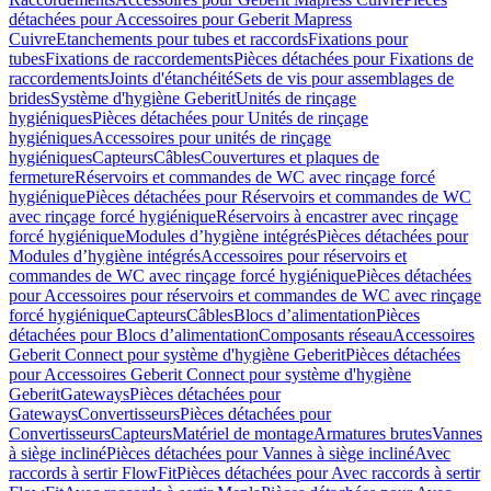
détachées pour Accessoires pour Geberit Mapress
Cuivre
Etanchements pour tubes et raccords
Fixations pour
tubes
Fixations de raccordements
Pièces détachées pour Fixations de
raccordements
Joints d'étanchéité
Sets de vis pour assemblages de
brides
Système d'hygiène Geberit
Unités de rinçage
hygiéniques
Pièces détachées pour Unités de rinçage
hygiéniques
Accessoires pour unités de rinçage
hygiéniques
Capteurs
Câbles
Couvertures et plaques de
fermeture
Réservoirs et commandes de WC avec rinçage forcé
hygiénique
Pièces détachées pour Réservoirs et commandes de WC
avec rinçage forcé hygiénique
Réservoirs à encastrer avec rinçage
forcé hygiénique
Modules d’hygiène intégrés
Pièces détachées pour
Modules d’hygiène intégrés
Accessoires pour réservoirs et
commandes de WC avec rinçage forcé hygiénique
Pièces détachées
pour Accessoires pour réservoirs et commandes de WC avec rinçage
forcé hygiénique
Capteurs
Câbles
Blocs d’alimentation
Pièces
détachées pour Blocs d’alimentation
Composants réseau
Accessoires
Geberit Connect pour système d'hygiène Geberit
Pièces détachées
pour Accessoires Geberit Connect pour système d'hygiène
Geberit
Gateways
Pièces détachées pour
Gateways
Convertisseurs
Pièces détachées pour
Convertisseurs
Capteurs
Matériel de montage
Armatures brutes
Vannes
à siège incliné
Pièces détachées pour Vannes à siège incliné
Avec
raccords à sertir FlowFit
Pièces détachées pour Avec raccords à sertir