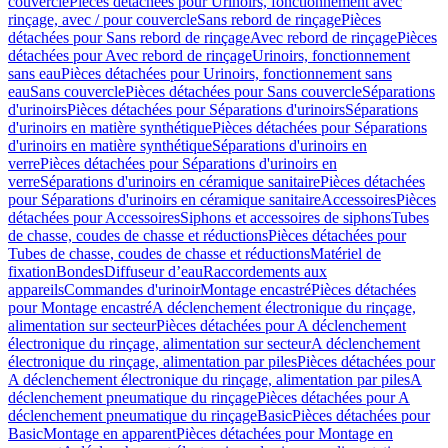
couvercle
Pièces détachées pour Urinoirs, fonctionnement avec
rinçage, avec / pour couvercle
Sans rebord de rinçage
Pièces
détachées pour Sans rebord de rinçage
Avec rebord de rinçage
Pièces
détachées pour Avec rebord de rinçage
Urinoirs, fonctionnement
sans eau
Pièces détachées pour Urinoirs, fonctionnement sans
eau
Sans couvercle
Pièces détachées pour Sans couvercle
Séparations
d'urinoirs
Pièces détachées pour Séparations d'urinoirs
Séparations
d'urinoirs en matière synthétique
Pièces détachées pour Séparations
d'urinoirs en matière synthétique
Séparations d'urinoirs en
verre
Pièces détachées pour Séparations d'urinoirs en
verre
Séparations d'urinoirs en céramique sanitaire
Pièces détachées
pour Séparations d'urinoirs en céramique sanitaire
Accessoires
Pièces
détachées pour Accessoires
Siphons et accessoires de siphons
Tubes
de chasse, coudes de chasse et réductions
Pièces détachées pour
Tubes de chasse, coudes de chasse et réductions
Matériel de
fixation
Bondes
Diffuseur d’eau
Raccordements aux
appareils
Commandes d'urinoir
Montage encastré
Pièces détachées
pour Montage encastré
A déclenchement électronique du rinçage,
alimentation sur secteur
Pièces détachées pour A déclenchement
électronique du rinçage, alimentation sur secteur
A déclenchement
électronique du rinçage, alimentation par piles
Pièces détachées pour
A déclenchement électronique du rinçage, alimentation par piles
A
déclenchement pneumatique du rinçage
Pièces détachées pour A
déclenchement pneumatique du rinçage
Basic
Pièces détachées pour
Basic
Montage en apparent
Pièces détachées pour Montage en