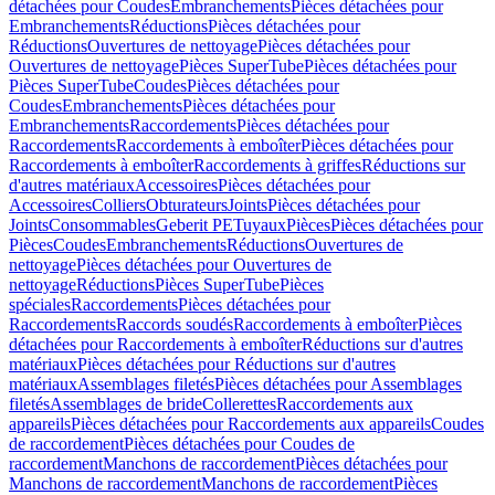
détachées pour Coudes
Embranchements
Pièces détachées pour
Embranchements
Réductions
Pièces détachées pour
Réductions
Ouvertures de nettoyage
Pièces détachées pour
Ouvertures de nettoyage
Pièces SuperTube
Pièces détachées pour
Pièces SuperTube
Coudes
Pièces détachées pour
Coudes
Embranchements
Pièces détachées pour
Embranchements
Raccordements
Pièces détachées pour
Raccordements
Raccordements à emboîter
Pièces détachées pour
Raccordements à emboîter
Raccordements à griffes
Réductions sur
d'autres matériaux
Accessoires
Pièces détachées pour
Accessoires
Colliers
Obturateurs
Joints
Pièces détachées pour
Joints
Consommables
Geberit PE
Tuyaux
Pièces
Pièces détachées pour
Pièces
Coudes
Embranchements
Réductions
Ouvertures de
nettoyage
Pièces détachées pour Ouvertures de
nettoyage
Réductions
Pièces SuperTube
Pièces
spéciales
Raccordements
Pièces détachées pour
Raccordements
Raccords soudés
Raccordements à emboîter
Pièces
détachées pour Raccordements à emboîter
Réductions sur d'autres
matériaux
Pièces détachées pour Réductions sur d'autres
matériaux
Assemblages filetés
Pièces détachées pour Assemblages
filetés
Assemblages de bride
Collerettes
Raccordements aux
appareils
Pièces détachées pour Raccordements aux appareils
Coudes
de raccordement
Pièces détachées pour Coudes de
raccordement
Manchons de raccordement
Pièces détachées pour
Manchons de raccordement
Manchons de raccordement
Pièces