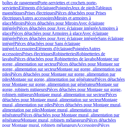
boîtes de rangement
Porte-serviettes et crochets porte-
serviettes
Eléments d'éclairage
Poignées
Jeux de pieds
Tableaux
magnétiques
Prises électriques
Pièces détachées pour Prises
électriques
Autres accessoires
Miroirs et armoires à
glace
Miroirs
Pièces détachées pour Miroirs
Avec éclairage
intégrée
Pièces détachées pour Avec éclairage intégrée
Armoires à
glace
Pièces détachées pour Armoires à glace
Avec éclairage
intégrée
Pièces détachées pour Avec éclairage intégrée
Sans éclairage
intégré
Pièces détachées pour Sans éclairage
intégré
Accessoires
Eléments d'éclairage
Poignées
Autres
accessoires
Prises électriques
Robinetteries
Robinetteries de
lavabo
Pièces détachées pour Robinetteries de lavabo
Montage sur
gorge, alimentation sur secteur
Pièces détachées pour Montage sur
gorge, alimentation sur secteur
Montage sur gorge, alimentation par
piles
Pièces détachées pour Montage sur gorge, alimentation par
piles
Montage sur gorge, alimentation par générateur
Pièces détachées
pour Montage sur gorge, alimentation par générateur
Montage sur
gorge, robinets mitigeurs
Pièces détachées pour Montage sur gorge,
robinets mitigeurs
Montage mural, alimentation sur secteur
Pièces
détachées pour Montage mural, alimentation sur secteur
Montage
mural, alimentation par piles
Pièces détachées pour Montage mural,
alimentation par piles
Montage mural, alimentation par
générateur
Pièces détachées pour Montage mural, alimentation par
générateur
Montage mural, robinets mélangeurs
Pièces détachées
pour Montage mural, robinets mélangeurs
Accessoires
Pièces