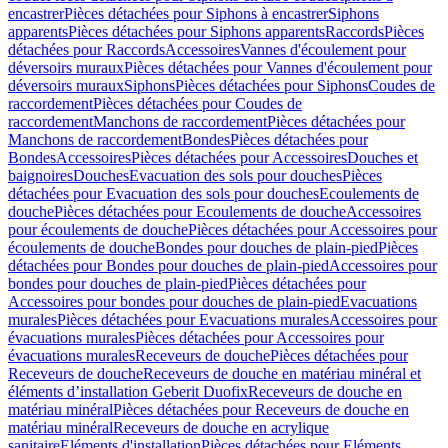
encastrer
Pièces détachées pour Siphons à encastrer
Siphons
apparents
Pièces détachées pour Siphons apparents
Raccords
Pièces
détachées pour Raccords
Accessoires
Vannes d'écoulement pour
déversoirs muraux
Pièces détachées pour Vannes d'écoulement pour
déversoirs muraux
Siphons
Pièces détachées pour Siphons
Coudes de
raccordement
Pièces détachées pour Coudes de
raccordement
Manchons de raccordement
Pièces détachées pour
Manchons de raccordement
Bondes
Pièces détachées pour
Bondes
Accessoires
Pièces détachées pour Accessoires
Douches et
baignoires
Douches
Evacuation des sols pour douches
Pièces
détachées pour Evacuation des sols pour douches
Ecoulements de
douche
Pièces détachées pour Ecoulements de douche
Accessoires
pour écoulements de douche
Pièces détachées pour Accessoires pour
écoulements de douche
Bondes pour douches de plain-pied
Pièces
détachées pour Bondes pour douches de plain-pied
Accessoires pour
bondes pour douches de plain-pied
Pièces détachées pour
Accessoires pour bondes pour douches de plain-pied
Evacuations
murales
Pièces détachées pour Evacuations murales
Accessoires pour
évacuations murales
Pièces détachées pour Accessoires pour
évacuations murales
Receveurs de douche
Pièces détachées pour
Receveurs de douche
Receveurs de douche en matériau minéral et
éléments d’installation Geberit Duofix
Receveurs de douche en
matériau minéral
Pièces détachées pour Receveurs de douche en
matériau minéral
Receveurs de douche en acrylique
sanitaire
Eléments d'installation
Pièces détachées pour Eléments