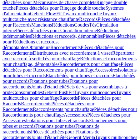
détachées pour Mécanismes de chasse complets
Rinçage double
touche
Pièces détachées pour Rinçage double touche
Systèmes
d'alimentation
Geberit FlowFit
Tuyaux multicouche
Tuyaux
multicouche avec résistance chauffante
Raccords
Pièces détachées
pour Raccords
Manchons
Réductions
Coudes
Tés
Circulation
interne
Pièces détachées pour Circulation interne
Réductions
indémontables
Réductions et raccords, démontables
Pièces détachées
pour Réductions et raccords,
démontables
Obturateurs
Raccordements
Pièces détachées pour
Raccordements
Distributeurs avec raccordement à visser
Répartiteur
avec raccord à sertir
Tés pour chauffage
Réductions et raccordements
pour chauffage, démontables
Raccordements pour chauffage
Pièces
détachées pour Raccordements pour chauffage
Accessoires
Isolations
pour tubes et raccords
Etanchéités pour tubes et raccords
Etanchéités
pour raccords
Fixations pour tubes
Fixations pour
raccordements
Joints d'étanchéité
Sets de vis pour assemblages à
bride
Consommables
Geberit PushFit
Tuyaux multicouches
Tuyaux
multicouches pour chauffage
Raccords
Pièces détachées pour
Raccords
Raccordements
Pièces détachées pour
Raccordements
Raccordements pour chauffage
Pièces détachées pour
Raccordements pour chauffage
Accessoires
Pièces détachées pour
Accessoires
Isolations pour tubes et raccords
Etanchements pour
tubes et raccords
Fixations pour tubes
Fixations de
raccordements
Pièces détachées pour Fixations de
raccordements
Joints d'étanchéité
Geberit Mepla
Tuyaux multicouches