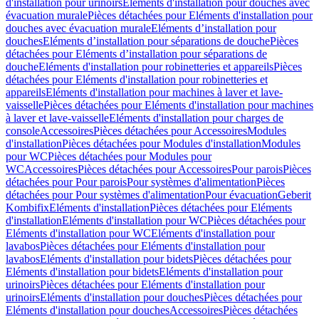
d'installation pour urinoirs
Eléments d'installation pour douches avec
évacuation murale
Pièces détachées pour Eléments d'installation pour
douches avec évacuation murale
Eléments d’installation pour
douches
Eléments d’installation pour séparations de douche
Pièces
détachées pour Eléments d’installation pour séparations de
douche
Eléments d'installation pour robinetteries et appareils
Pièces
détachées pour Eléments d'installation pour robinetteries et
appareils
Eléments d'installation pour machines à laver et lave-
vaisselle
Pièces détachées pour Eléments d'installation pour machines
à laver et lave-vaisselle
Eléments d'installation pour charges de
console
Accessoires
Pièces détachées pour Accessoires
Modules
d'installation
Pièces détachées pour Modules d'installation
Modules
pour WC
Pièces détachées pour Modules pour
WC
Accessoires
Pièces détachées pour Accessoires
Pour parois
Pièces
détachées pour Pour parois
Pour systèmes d'alimentation
Pièces
détachées pour Pour systèmes d'alimentation
Pour évacuation
Geberit
Kombifix
Eléments d'installation
Pièces détachées pour Eléments
d'installation
Eléments d'installation pour WC
Pièces détachées pour
Eléments d'installation pour WC
Eléments d'installation pour
lavabos
Pièces détachées pour Eléments d'installation pour
lavabos
Eléments d'installation pour bidets
Pièces détachées pour
Eléments d'installation pour bidets
Eléments d'installation pour
urinoirs
Pièces détachées pour Eléments d'installation pour
urinoirs
Eléments d'installation pour douches
Pièces détachées pour
Eléments d'installation pour douches
Accessoires
Pièces détachées