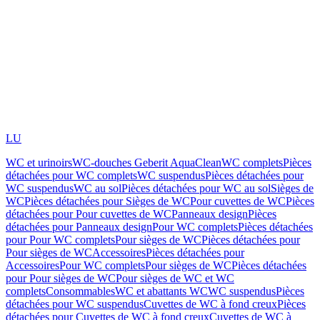
LU
WC et urinoirs
WC-douches Geberit AquaClean
WC complets
Pièces
détachées pour WC complets
WC suspendus
Pièces détachées pour
WC suspendus
WC au sol
Pièces détachées pour WC au sol
Sièges de
WC
Pièces détachées pour Sièges de WC
Pour cuvettes de WC
Pièces
détachées pour Pour cuvettes de WC
Panneaux design
Pièces
détachées pour Panneaux design
Pour WC complets
Pièces détachées
pour Pour WC complets
Pour sièges de WC
Pièces détachées pour
Pour sièges de WC
Accessoires
Pièces détachées pour
Accessoires
Pour WC complets
Pour sièges de WC
Pièces détachées
pour Pour sièges de WC
Pour sièges de WC et WC
complets
Consommables
WC et abattants WC
WC suspendus
Pièces
détachées pour WC suspendus
Cuvettes de WC à fond creux
Pièces
détachées pour Cuvettes de WC à fond creux
Cuvettes de WC à