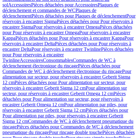
sol
Accessoires
Pièces détachées pour Accessoires
Plaques de
déclenchement et commandes de WC
Plaques de
déclenchement
Pièces détachées pour Plaques de déclenchement
Pour
réservoirs à encastrer Sigma
Pièces détachées pour Pour réservoirs à
encastrer Sigma
Pour réservoirs à encastrer Omega
Pièces détachées
pour Pour réservoirs à encastrer Omega
Pour réservoirs à encastrer
Kappa
Pièces détachées pour Pour réservoirs à encastrer Kappa
Pour
réservoirs à encastrer Delta
Pièces détachées pour Pour réservoirs à
encastrer Delta
Pour réservoirs à encastrer Twinline
Pièces détachées
pour Pour réservoirs à encastrer
Twinline
Accessoires
Consommables
Commandes de WC à
déclenchement électronique du rinçage
Pièces détachées pour
Commandes de WC à déclenchement électronique du rinçage
Pour
alimentation sur secteur, pour réservoirs à encastrer Geberit Sigma
12 cm
Pièces détachées pour Pour alimentation sur secteur, pour
réservoirs à encastrer Geberit Sigma 12 cm
Pour alimentation sur
secteur, pour réservoirs à encastrer Geberit Omega 12 cm
Pièces
détachées pour Pour alimentation sur secteur, pour réservoirs à
encastrer Geberit Omega 12 cm
Pour alimentation par piles, pour
réservoirs à encastrer Geberit Sigma 12 cm
Pièces détachées pour
Pour alimentation par piles, pour réservoirs à encastrer Geberit
Sigma 12 cm
Commandes de WC à déclenchement pneumatique du
rinçage
Pièces détachées pour Commandes de WC à déclenchement
pneumatique du rinçage
Pour rinçage double touche
Pièces détachées
pour Pour rinçage double touche
Pour rinçage simple touche
Pièces