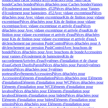
bonde
Caches bondes
Pièces détachées pour Caches bondes
Vannes
d'écoulement pour baignoires, d52
Pièces détachées pour Vannes
d'écoulement pour baignoires, d52
Avec vidage excentrique
Pièces
détachées pour Avec vidage excentrique
Kits de finition pour vidage
excentrique
Pièces détachées pour Kits de finition pour vidage
excentrique
Avec vidage excentrique et arrivée d'eau
Pièces
détachées pour Avec vidage excentrique et arrivée d'eau
Kits de
finition pour vidage excentrique et arrivée d'eau
Pièces détachées
pour Kits de finition pour vidage excentrique et arrivée d'eau
A
déclenchement par pression PushControl
Pièces détachées pour A
déclenchement par pression PushControl
Avec bouchons de
bonde
Pièces détachées pour Avec bouchons de bonde
Accessoires
pour vannes d'écoulement de baignoires
Kits de
raccordement
Arrivées d'eau
Systèmes d'installation et de chasse
d'eau
Geberit Duofix
Parois
Pièces détachées pour Parois
Systèmes
porteurs
Pièces détachées pour Systèmes
porteurs
Revêtements
Accessoires
Pièces détachées pour
Accessoires
Eléments d'installation
Pièces détachées pour Eléments
d'installation
Eléments d'installation pour WC
Pièces détachées pour
Eléments d'installation pour WC
Eléments d'installation pour
lavabos
Pièces détachées pour Eléments d'installation pour
lavabos
Eléments d'installation pour bidets
Pièces détachées pour
Eléments d'installation pour bidets
Eléments d'installation pour
urinoirs
Pièces détachées pour Eléments d'installation pour