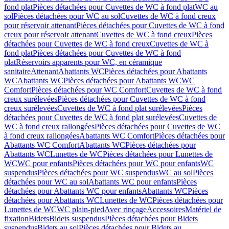
fond plat
Pièces détachées pour Cuvettes de WC à fond plat
WC au
sol
Pièces détachées pour WC au sol
Cuvettes de WC à fond creux
pour réservoir attenant
Pièces détachées pour Cuvettes de WC à fond
creux pour réservoir attenant
Cuvettes de WC à fond creux
Pièces
détachées pour Cuvettes de WC à fond creux
Cuvettes de WC à
fond plat
Pièces détachées pour Cuvettes de WC à fond
plat
Réservoirs apparents pour WC, en céramique
sanitaire
Attenant
Abattants WC
Pièces détachées pour Abattants
WC
Abattants WC
Pièces détachées pour Abattants WC
WC
Comfort
Pièces détachées pour WC Comfort
Cuvettes de WC à fond
creux surélevées
Pièces détachées pour Cuvettes de WC à fond
creux surélevées
Cuvettes de WC à fond plat surélevées
Pièces
détachées pour Cuvettes de WC à fond plat surélevées
Cuvettes de
WC à fond creux rallongées
Pièces détachées pour Cuvettes de WC
à fond creux rallongées
Abattants WC Comfort
Pièces détachées pour
Abattants WC Comfort
Abattants WC
Pièces détachées pour
Abattants WC
Lunettes de WC
Pièces détachées pour Lunettes de
WC
WC pour enfants
Pièces détachées pour WC pour enfants
WC
suspendus
Pièces détachées pour WC suspendus
WC au sol
Pièces
détachées pour WC au sol
Abattants WC pour enfants
Pièces
détachées pour Abattants WC pour enfants
Abattants WC
Pièces
détachées pour Abattants WC
Lunettes de WC
Pièces détachées pour
Lunettes de WC
WC plain-pied
Avec rinçage
Accessoires
Matériel de
fixation
Bidets
Bidets suspendus
Pièces détachées pour Bidets
suspendus
Bidets au sol
Pièces détachées pour Bidets au