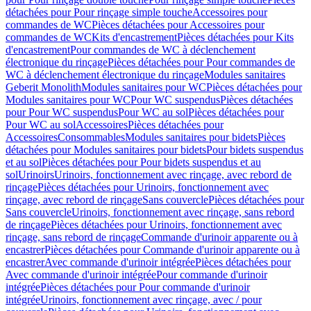
détachées pour Pour rinçage simple touche
Accessoires pour
commandes de WC
Pièces détachées pour Accessoires pour
commandes de WC
Kits d'encastrement
Pièces détachées pour Kits
d'encastrement
Pour commandes de WC à déclenchement
électronique du rinçage
Pièces détachées pour Pour commandes de
WC à déclenchement électronique du rinçage
Modules sanitaires
Geberit Monolith
Modules sanitaires pour WC
Pièces détachées pour
Modules sanitaires pour WC
Pour WC suspendus
Pièces détachées
pour Pour WC suspendus
Pour WC au sol
Pièces détachées pour
Pour WC au sol
Accessoires
Pièces détachées pour
Accessoires
Consommables
Modules sanitaires pour bidets
Pièces
détachées pour Modules sanitaires pour bidets
Pour bidets suspendus
et au sol
Pièces détachées pour Pour bidets suspendus et au
sol
Urinoirs
Urinoirs, fonctionnement avec rinçage, avec rebord de
rinçage
Pièces détachées pour Urinoirs, fonctionnement avec
rinçage, avec rebord de rinçage
Sans couvercle
Pièces détachées pour
Sans couvercle
Urinoirs, fonctionnement avec rinçage, sans rebord
de rinçage
Pièces détachées pour Urinoirs, fonctionnement avec
rinçage, sans rebord de rinçage
Commande d'urinoir apparente ou à
encastrer
Pièces détachées pour Commande d'urinoir apparente ou à
encastrer
Avec commande d'urinoir intégrée
Pièces détachées pour
Avec commande d'urinoir intégrée
Pour commande d'urinoir
intégrée
Pièces détachées pour Pour commande d'urinoir
intégrée
Urinoirs, fonctionnement avec rinçage, avec / pour