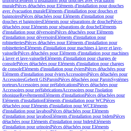
urinoirs
Eléments d'installation pour douches avec évacuation
murale
Pièces détachées pour Eléments d'installation pour douches
avec évacuation murale
Eléments d'installation pour douches et
baignoires
Pièces détachées pour Eléments d'installation pour
douches et baignoires
Eléments pour séparations de douche
Pièces
détachées pour Eléments pour séparations de douche
Eléments
d'installation pour déversoirs
Pièces détachées pour Eléments
d'installation pour déversoirs
Eléments d'installation pour
robinetteries
Pièces détachées pour Eléments d'installation pour
robinetteries
Eléments d'installation pour machines à laver et lave-
vaisselle
Pièces détachées pour Eléments d'installation pour machines
à laver et lave-vaisselle
Eléments d'installation pour charges de
console
Pièces détachées pour Eléments d'installation pour charges
de console
Eléments d'installation pour éviers
Pièces détachées pour
Eléments d'installation pour éviers
Accessoires
Pièces détachées pour
Accessoires
Geberit GIS
Parois
Pièces détachées pour Parois
Systèmes
porteurs
Accessoires pour préfabrications
Pièces détachées pour
Accessoires pour préfabrications
Accessoires pour l'isolation
phonique
Revêtements
Eléments d'installation
Pièces détachées pour
Eléments d'installation
Eléments d'installation pour WC
Pièces
détachées pour Eléments d'installation pour WC
Eléments
d'installation pour lavabos
Pièces détachées pour Eléments
d'installation pour lavabos
Eléments d'installation pour bidets
Pièces
détachées pour Eléments d'installation pour bidets
Eléments
d'installation pour urinoirs
Pièces détachées pour Eléments