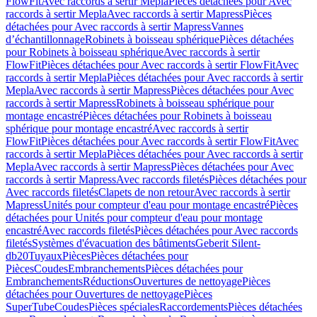
FlowFit
Avec raccords à sertir Mepla
Pièces détachées pour Avec
raccords à sertir Mepla
Avec raccords à sertir Mapress
Pièces
détachées pour Avec raccords à sertir Mapress
Vannes
d’échantillonnage
Robinets à boisseau sphérique
Pièces détachées
pour Robinets à boisseau sphérique
Avec raccords à sertir
FlowFit
Pièces détachées pour Avec raccords à sertir FlowFit
Avec
raccords à sertir Mepla
Pièces détachées pour Avec raccords à sertir
Mepla
Avec raccords à sertir Mapress
Pièces détachées pour Avec
raccords à sertir Mapress
Robinets à boisseau sphérique pour
montage encastré
Pièces détachées pour Robinets à boisseau
sphérique pour montage encastré
Avec raccords à sertir
FlowFit
Pièces détachées pour Avec raccords à sertir FlowFit
Avec
raccords à sertir Mepla
Pièces détachées pour Avec raccords à sertir
Mepla
Avec raccords à sertir Mapress
Pièces détachées pour Avec
raccords à sertir Mapress
Avec raccords filetés
Pièces détachées pour
Avec raccords filetés
Clapets de non retour
Avec raccords à sertir
Mapress
Unités pour compteur d'eau pour montage encastré
Pièces
détachées pour Unités pour compteur d'eau pour montage
encastré
Avec raccords filetés
Pièces détachées pour Avec raccords
filetés
Systèmes d'évacuation des bâtiments
Geberit Silent-
db20
Tuyaux
Pièces
Pièces détachées pour
Pièces
Coudes
Embranchements
Pièces détachées pour
Embranchements
Réductions
Ouvertures de nettoyage
Pièces
détachées pour Ouvertures de nettoyage
Pièces
SuperTube
Coudes
Pièces spéciales
Raccordements
Pièces détachées