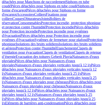
détachées pour Manchons de raccordement
Siphons en tube
coudé
Pièces détachées pour Siphons en tube coudé
Siphons en
forme d'escargot
Pièces détachées pour Siphons en forme
d'escargot
Accessoires
Colliers
Fixations pour
colliers
Coques
Obturateurs
Joints
Boîtiers de
réservation
Consommables
Protection incendie, protection phonique
et protection contre l'humidité
Protection incendie
Pièces détachées
pour Protection incendie
Protection incendie pour systèmes
d'évacuation
Pièces détachées pour Protection incendie pour
systèmes d'évacuation
Systèmes de fermeture pour plafond
Protection
phonique
Isolations des bruits solidiens
Isolations des bruits solidiens
et aériens
Protection contre l'humidité
Etanchements
Clapets de
ventilation pour évacuation
Clapets de ventilation
Clapets de retenue
d’énergie
Evacuation des toitures Geberit Pluvia
Naissances d'eaux
pluviales
Pièces détachées pour Naissances d'eaux
pluviales
Naissances d'eaux pluviales verticales jusqu'à 12 l/s
Pièces
détachées pour Naissances d'eaux pluviales verticales jusqu'à 12
l/s
Naissances d'eaux pluviales verticales jusqu'à 25 l/s
Pièces
détachées pour Naissances d'eaux pluviales verticales jusqu'à 25
l/s
Naissances d'eaux pluviales pour chéneaux
Pièces détachées pour
Naissances d'eaux pluviales pour chéneaux
Naissances d'eaux
pluviales jusqu'à 12 l/s
Pièces détachées pour Naissances d'eaux
pluviales jusqu'à 12 l/s
Naissances d'eaux pluviales jusqu'à 25
l/s
Pièces détachées pour Naissances d'eaux pluviales jusqu'à 25
l/s
Eléments de barrières anti-condensation
Pièces détachées pour