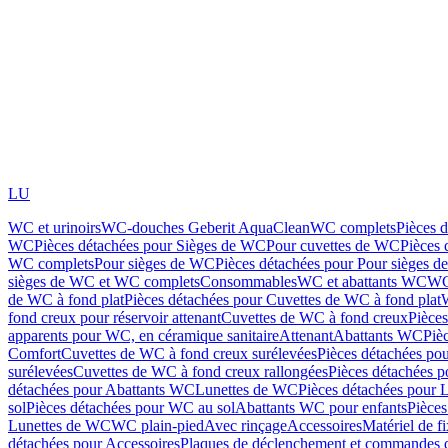
LU
WC et urinoirs
WC-douches Geberit AquaClean
WC complets
Pièces 
WC
Pièces détachées pour Sièges de WC
Pour cuvettes de WC
Pièces 
WC complets
Pour sièges de WC
Pièces détachées pour Pour sièges 
sièges de WC et WC complets
Consommables
WC et abattants WC
WC
de WC à fond plat
Pièces détachées pour Cuvettes de WC à fond plat
fond creux pour réservoir attenant
Cuvettes de WC à fond creux
Pièce
apparents pour WC, en céramique sanitaire
Attenant
Abattants WC
Piè
Comfort
Cuvettes de WC à fond creux surélevées
Pièces détachées po
surélevées
Cuvettes de WC à fond creux rallongées
Pièces détachées p
détachées pour Abattants WC
Lunettes de WC
Pièces détachées pour 
sol
Pièces détachées pour WC au sol
Abattants WC pour enfants
Pièces
Lunettes de WC
WC plain-pied
Avec rinçage
Accessoires
Matériel de f
détachées pour Accessoires
Plaques de déclenchement et commandes