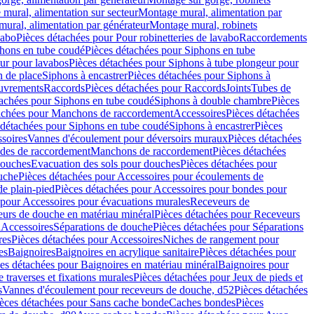
mural, alimentation sur secteur
Montage mural, alimentation par
ural, alimentation par générateur
Montage mural, robinets
vabo
Pièces détachées pour Pour robinetteries de lavabo
Raccordements
hons en tube coudé
Pièces détachées pour Siphons en tube
ur pour lavabos
Pièces détachées pour Siphons à tube plongeur pour
n de place
Siphons à encastrer
Pièces détachées pour Siphons à
uvrements
Raccords
Pièces détachées pour Raccords
Joints
Tubes de
tachées pour Siphons en tube coudé
Siphons à double chambre
Pièces
achées pour Manchons de raccordement
Accessoires
Pièces détachées
 détachées pour Siphons en tube coudé
Siphons à encastrer
Pièces
soires
Vannes d'écoulement pour déversoirs muraux
Pièces détachées
udes de raccordement
Manchons de raccordement
Pièces détachées
ouches
Evacuation des sols pour douches
Pièces détachées pour
uche
Pièces détachées pour Accessoires pour écoulements de
e plain-pied
Pièces détachées pour Accessoires pour bondes pour
 pour Accessoires pour évacuations murales
Receveurs de
urs de douche en matériau minéral
Pièces détachées pour Receveurs
n
Accessoires
Séparations de douche
Pièces détachées pour Séparations
res
Pièces détachées pour Accessoires
Niches de rangement pour
es
Baignoires
Baignoires en acrylique sanitaire
Pièces détachées pour
es détachées pour Baignoires en matériau minéral
Baignoires pour
e traverses et fixations murales
Pièces détachées pour Jeux de pieds et
s
Vannes d'écoulement pour receveurs de douche, d52
Pièces détachées
èces détachées pour Sans cache bonde
Caches bondes
Pièces