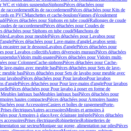
r WC et vidoirs suspendus
Siphons
Pièces détachées pour
 de raccordement
Kits de raccordement
Pièces détachées pour Kits de
ccords en PVC
Manchettes et cache-boulons
Vannes d'écoulement
oudé
Pièces détachées pour Siphons en tube coudé
Rallonges de coude
oudes de raccordement
Pièces détachées pour Coudes de
es détachées pour Siphons en tube coudé
Manchons de
bles
Lavabos pour meuble
Pièces détachées pour Lavabos pour
d'angle
Pièces détachées pour Lave-mains d'angle
Lavabos semi-
 encastrer par le dessous
Lavabos d'angle
Pièces détachées pour
es pour Lavabos collectifs
Autres déversoirs muraux
Pièces détachées
 suspendus
Vidoirs multi-usages
Pièces détachées pour Vidoirs multi-
hées pour Colonnes
Cache-siphons
Pièces détachées pour Cache-
de lave-mains avec meuble bas
Pièces détachées pour Sets de lave-
c meuble bas
Pièces détachées pour Sets de lavabo pour meuble avec
our lavabos
Pièces détachées pour Pour lavabos
Pour lavabos
ns d'angle
Pièces détachées pour Pour lave-mains d'angle
Pour lavabos
pelle
Pièces détachées pour Pour lavabo à poser en forme de
 Meubles latéraux bas
Meubles latéraux bas
Pièces détachées pour
rmoires hautes compactes
Pièces détachées pour Armoires hautes
étachées pour Accessoires
Casiers et boîtes de rangement
Porte-
Prises électriques
Autres accessoires
Miroirs et armoires à
hées pour Armoires à glace
Avec éclairage intégrée
Pièces détachées
es accessoires
Prises électriques
Robinetteries
Robinetteries de
imentation sur secteur
Montage sur gorge, alimentation par piles
Pièces
orge, alimentation par générateur
Montage sur gorge, robinets