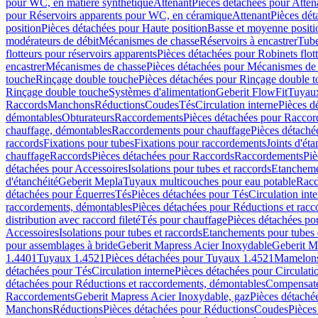
pour WC, en matière synthétique
Attenant
Pièces détachées pour Atten
pour Réservoirs apparents pour WC, en céramique
Attenant
Pièces dét
position
Pièces détachées pour Haute position
Basse et moyenne positi
modérateurs de débit
Mécanismes de chasse
Réservoirs à encastrer
Tube
flotteurs pour réservoirs apparents
Pièces détachées pour Robinets flott
encastrer
Mécanismes de chasse
Pièces détachées pour Mécanismes de
touche
Rinçage double touche
Pièces détachées pour Rinçage double 
Rinçage double touche
Systèmes d'alimentation
Geberit FlowFit
Tuyaux
Raccords
Manchons
Réductions
Coudes
Tés
Circulation interne
Pièces d
démontables
Obturateurs
Raccordements
Pièces détachées pour Racco
chauffage, démontables
Raccordements pour chauffage
Pièces détaché
raccords
Fixations pour tubes
Fixations pour raccordements
Joints d'éta
chauffage
Raccords
Pièces détachées pour Raccords
Raccordements
Piè
détachées pour Accessoires
Isolations pour tubes et raccords
Etanchemen
d'étanchéité
Geberit Mepla
Tuyaux multicouches pour eau potable
Racc
détachées pour Équerres
Tés
Pièces détachées pour Tés
Circulation int
raccordements, démontables
Pièces détachées pour Réductions et rac
distribution avec raccord fileté
Tés pour chauffage
Pièces détachées po
Accessoires
Isolations pour tubes et raccords
Etanchements pour tubes 
pour assemblages à bride
Geberit Mapress Acier Inoxydable
Geberit M
1.4401
Tuyaux 1.4521
Pièces détachées pour Tuyaux 1.4521
Mamelon
détachées pour Tés
Circulation interne
Pièces détachées pour Circulati
détachées pour Réductions et raccordements, démontables
Compensat
Raccordements
Geberit Mapress Acier Inoxydable, gaz
Pièces détaché
Manchons
Réductions
Pièces détachées pour Réductions
Coudes
Pièces