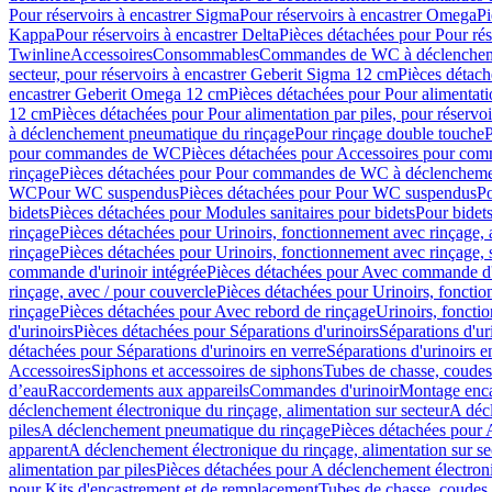
Pour réservoirs à encastrer Sigma
Pour réservoirs à encastrer Omega
Pi
Kappa
Pour réservoirs à encastrer Delta
Pièces détachées pour Pour rés
Twinline
Accessoires
Consommables
Commandes de WC à déclenchemen
secteur, pour réservoirs à encastrer Geberit Sigma 12 cm
Pièces détach
encastrer Geberit Omega 12 cm
Pièces détachées pour Pour alimentati
12 cm
Pièces détachées pour Pour alimentation par piles, pour réservo
à déclenchement pneumatique du rinçage
Pour rinçage double touche
P
pour commandes de WC
Pièces détachées pour Accessoires pour c
rinçage
Pièces détachées pour Pour commandes de WC à déclenchemen
WC
Pour WC suspendus
Pièces détachées pour Pour WC suspendus
P
bidets
Pièces détachées pour Modules sanitaires pour bidets
Pour bidets
rinçage
Pièces détachées pour Urinoirs, fonctionnement avec rinçage, 
rinçage
Pièces détachées pour Urinoirs, fonctionnement avec rinçage, 
commande d'urinoir intégrée
Pièces détachées pour Avec commande d'u
rinçage, avec / pour couvercle
Pièces détachées pour Urinoirs, fonctio
rinçage
Pièces détachées pour Avec rebord de rinçage
Urinoirs, foncti
d'urinoirs
Pièces détachées pour Séparations d'urinoirs
Séparations d'ur
détachées pour Séparations d'urinoirs en verre
Séparations d'urinoirs e
Accessoires
Siphons et accessoires de siphons
Tubes de chasse, coudes
d’eau
Raccordements aux appareils
Commandes d'urinoir
Montage enca
déclenchement électronique du rinçage, alimentation sur secteur
A décl
piles
A déclenchement pneumatique du rinçage
Pièces détachées pour
apparent
A déclenchement électronique du rinçage, alimentation sur se
alimentation par piles
Pièces détachées pour A déclenchement électroni
pour Kits d'encastrement et de remplacement
Tubes de chasse, coudes 