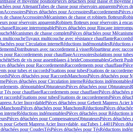
ant
Basse et moyenne position
Pièces détachées pour Basse et moyenne 
achées pour Attenant
Tubes de chasse pour réservoirs apparents
Pièces d
on
Accessoires
Pièces détachées pour Accessoires
Raccordements
Pièces 
s de chasse
Accessoires
Mécanismes de chasse et robinets flotteurs
Robin
eurs pour réservoirs apparents
Robinets flotteurs pour réservoirs à encas
 chasse
Rinçage interrompable
Pièces détachées pour Rinçage interromp
touche
Mécanismes de chasse complets
Pièces détachées pour Mécanisme
 multicouche
Tuyaux multicouche avec résistance chauffante
Raccords
étachées pour Circulation interne
Réductions indémontables
Réductions e
rdements
Distributeurs avec raccordement à visser
Répartiteur avec raccor
es pour Raccordements pour chauffage
Accessoires
Isolations pour tubes
nchéité
Sets de vis pour assemblages à bride
Consommables
Geberit Push
ces détachées pour Raccordements
Raccordements pour chauffage
Pièce
ts pour tubes et raccords
Fixations pour tubes
Fixations de raccordeme
ords
Pièces détachées pour Raccords
Manchons
Pièces détachées pour 
erne
Pièces détachées pour Circulation interne
Réductions indémontables
cordements, démontables
Obturateurs
Pièces détachées pour Obturateurs
R
ur Tés pour chauffage
Raccordements pour chauffage
Pièces détachées 
et raccords
Fixations pour tubes
Fixations de raccordements
Pièces détac
apress Acier Inoxydable
Pièces détachées pour Geberit Mapress Acier 
s
Manchons
Pièces détachées pour Manchons
Réductions
Pièces détaché
on interne
Réductions indémontables
Pièces détachées pour Réductions 
eurs
Pièces détachées pour Compensateurs
Obturateurs
Pièces détachées 
es pour Geberit Mapress Acier Inoxydable, gaz
Tubes 1.4401
Pièces dét
 détachées pour Coudes
Tés
Pièces détachées pour Tés
Réductions indém