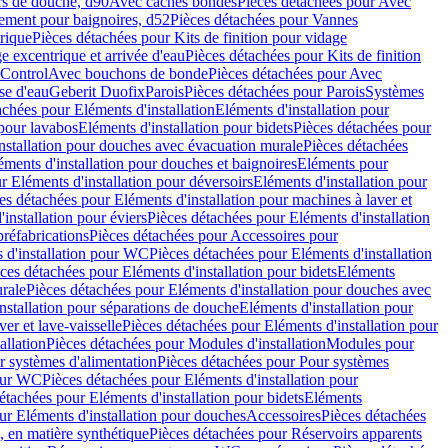
rs de douche, d90
Avec caches bondes
Pièces détachées pour Avec
ement pour baignoires, d52
Pièces détachées pour Vannes
trique
Pièces détachées pour Kits de finition pour vidage
ge excentrique et arrivée d'eau
Pièces détachées pour Kits de finition
hControl
Avec bouchons de bonde
Pièces détachées pour Avec
se d'eau
Geberit Duofix
Parois
Pièces détachées pour Parois
Systèmes
achées pour Eléments d'installation
Eléments d'installation pour
 pour lavabos
Eléments d'installation pour bidets
Pièces détachées pour
nstallation pour douches avec évacuation murale
Pièces détachées
ments d'installation pour douches et baignoires
Eléments pour
r Eléments d'installation pour déversoirs
Eléments d'installation pour
es détachées pour Eléments d'installation pour machines à laver et
installation pour éviers
Pièces détachées pour Eléments d'installation
réfabrications
Pièces détachées pour Accessoires pour
 d'installation pour WC
Pièces détachées pour Eléments d'installation
ces détachées pour Eléments d'installation pour bidets
Eléments
urale
Pièces détachées pour Eléments d'installation pour douches avec
nstallation pour séparations de douche
Eléments d'installation pour
er et lave-vaisselle
Pièces détachées pour Eléments d'installation pour
allation
Pièces détachées pour Modules d'installation
Modules pour
r systèmes d'alimentation
Pièces détachées pour Pour systèmes
pour WC
Pièces détachées pour Eléments d'installation pour
étachées pour Eléments d'installation pour bidets
Eléments
ur Eléments d'installation pour douches
Accessoires
Pièces détachées
 en matière synthétique
Pièces détachées pour Réservoirs apparents