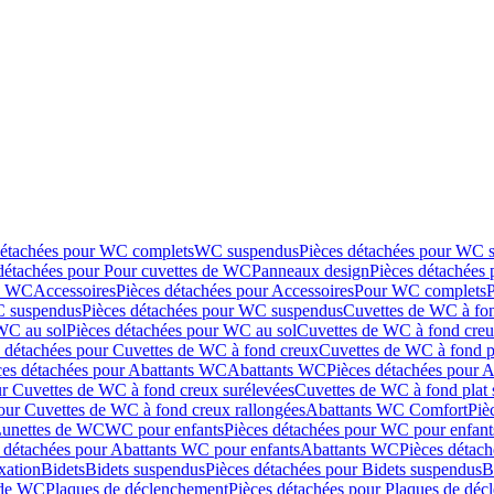
détachées pour WC complets
WC suspendus
Pièces détachées pour WC 
détachées pour Pour cuvettes de WC
Panneaux design
Pièces détachées
de WC
Accessoires
Pièces détachées pour Accessoires
Pour WC complets
 suspendus
Pièces détachées pour WC suspendus
Cuvettes de WC à fo
WC au sol
Pièces détachées pour WC au sol
Cuvettes de WC à fond creux
s détachées pour Cuvettes de WC à fond creux
Cuvettes de WC à fond p
ces détachées pour Abattants WC
Abattants WC
Pièces détachées pour 
ur Cuvettes de WC à fond creux surélevées
Cuvettes de WC à fond plat 
our Cuvettes de WC à fond creux rallongées
Abattants WC Comfort
Piè
Lunettes de WC
WC pour enfants
Pièces détachées pour WC pour enfant
 détachées pour Abattants WC pour enfants
Abattants WC
Pièces détac
ixation
Bidets
Bidets suspendus
Pièces détachées pour Bidets suspendus
B
 de WC
Plaques de déclenchement
Pièces détachées pour Plaques de dé