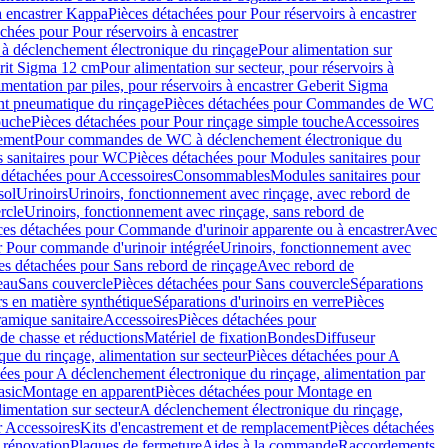
à encastrer Kappa
Pièces détachées pour Pour réservoirs à encastrer
chées pour Pour réservoirs à encastrer
 déclenchement électronique du rinçage
Pour alimentation sur
erit Sigma 12 cm
Pour alimentation sur secteur, pour réservoirs à
imentation par piles, pour réservoirs à encastrer Geberit Sigma
 pneumatique du rinçage
Pièces détachées pour Commandes de WC
ouche
Pièces détachées pour Pour rinçage simple touche
Accessoires
rement
Pour commandes de WC à déclenchement électronique du
 sanitaires pour WC
Pièces détachées pour Modules sanitaires pour
 détachées pour Accessoires
Consommables
Modules sanitaires pour
sol
Urinoirs
Urinoirs, fonctionnement avec rinçage, avec rebord de
rcle
Urinoirs, fonctionnement avec rinçage, sans rebord de
ces détachées pour Commande d'urinoir apparente ou à encastrer
Avec
r Pour commande d'urinoir intégrée
Urinoirs, fonctionnement avec
es détachées pour Sans rebord de rinçage
Avec rebord de
eau
Sans couvercle
Pièces détachées pour Sans couvercle
Séparations
rs en matière synthétique
Séparations d'urinoirs en verre
Pièces
ramique sanitaire
Accessoires
Pièces détachées pour
de chasse et réductions
Matériel de fixation
Bondes
Diffuseur
ue du rinçage, alimentation sur secteur
Pièces détachées pour A
ées pour A déclenchement électronique du rinçage, alimentation par
asic
Montage en apparent
Pièces détachées pour Montage en
imentation sur secteur
A déclenchement électronique du rinçage,
r Accessoires
Kits d'encastrement et de remplacement
Pièces détachées
 rénovation
Plaques de fermeture
Aides à la commande
Raccordements