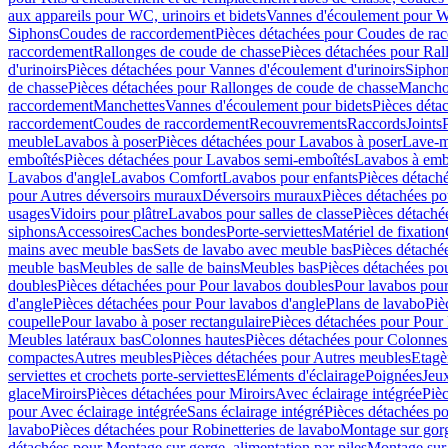
aux appareils pour WC, urinoirs et bidets
Vannes d'écoulement pour W
Siphons
Coudes de raccordement
Pièces détachées pour Coudes de ra
raccordement
Rallonges de coude de chasse
Pièces détachées pour Ral
d'urinoirs
Pièces détachées pour Vannes d'écoulement d'urinoirs
Siphon
de chasse
Pièces détachées pour Rallonges de coude de chasse
Mancho
raccordement
Manchettes
Vannes d'écoulement pour bidets
Pièces déta
raccordement
Coudes de raccordement
Recouvrements
Raccords
Joints
meuble
Lavabos à poser
Pièces détachées pour Lavabos à poser
Lave-m
emboîtés
Pièces détachées pour Lavabos semi-emboîtés
Lavabos à emb
Lavabos d'angle
Lavabos Comfort
Lavabos pour enfants
Pièces détach
pour Autres déversoirs muraux
Déversoirs muraux
Pièces détachées p
usages
Vidoirs pour plâtre
Lavabos pour salles de classe
Pièces détaché
siphons
Accessoires
Caches bondes
Porte-serviettes
Matériel de fixation
mains avec meuble bas
Sets de lavabo avec meuble bas
Pièces détaché
meuble bas
Meubles de salle de bains
Meubles bas
Pièces détachées po
doubles
Pièces détachées pour Pour lavabos doubles
Pour lavabos pou
d'angle
Pièces détachées pour Pour lavabos d'angle
Plans de lavabo
Piè
coupelle
Pour lavabo à poser rectangulaire
Pièces détachées pour Pour 
Meubles latéraux bas
Colonnes hautes
Pièces détachées pour Colonnes
compactes
Autres meubles
Pièces détachées pour Autres meubles
Etagè
serviettes et crochets porte-serviettes
Eléments d'éclairage
Poignées
Jeu
glace
Miroirs
Pièces détachées pour Miroirs
Avec éclairage intégrée
Pièc
pour Avec éclairage intégrée
Sans éclairage intégré
Pièces détachées po
lavabo
Pièces détachées pour Robinetteries de lavabo
Montage sur gorg
détachées pour Montage sur gorge, alimentation par piles
Montage sur 