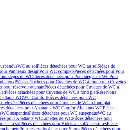
suspendus
WC au sol
Pièces détachées pour WC au sol
Sièges de
 pour Panneaux design
Pour WC complets
Pièces détachées pour Pour
Pour sièges de WC
Pièces détachées pour Pour sièges de WC
Pour
nd creux
Pièces détachées pour Cuvettes de WC à fond creux
Cuvettes
 pour réservoir attenant
Pièces détachées pour Cuvettes de WC à
lat
Pièces détachées pour Cuvettes de WC à fond plat
Réservoirs
Abattants WC
WC Comfort
Pièces détachées pour WC
surélevées
Pièces détachées pour Cuvettes de WC à fond plat
ces détachées pour Abattants WC Comfort
Abattants WC
Pièces
s
WC suspendus
Pièces détachées pour WC suspendus
WC au
hées pour Abattants WC
Lunettes de WC
Pièces détachées pour
idets au sol
Pièces détachées pour Bidets au sol
Accessoires
Pièces
clenchement
Pour réservoirs à encastrer Sigma
Pièces détachées pour