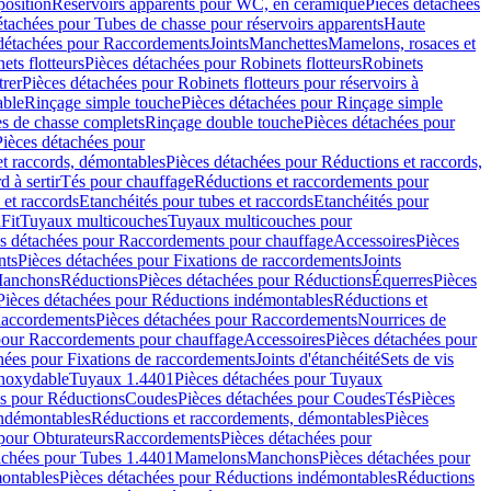
position
Réservoirs apparents pour WC, en céramique
Pièces détachées
étachées pour Tubes de chasse pour réservoirs apparents
Haute
détachées pour Raccordements
Joints
Manchettes
Mamelons, rosaces et
ets flotteurs
Pièces détachées pour Robinets flotteurs
Robinets
trer
Pièces détachées pour Robinets flotteurs pour réservoirs à
able
Rinçage simple touche
Pièces détachées pour Rinçage simple
s de chasse complets
Rinçage double touche
Pièces détachées pour
Pièces détachées pour
t raccords, démontables
Pièces détachées pour Réductions et raccords,
d à sertir
Tés pour chauffage
Réductions et raccordements pour
 et raccords
Etanchéités pour tubes et raccords
Etanchéités pour
Fit
Tuyaux multicouches
Tuyaux multicouches pour
s détachées pour Raccordements pour chauffage
Accessoires
Pièces
nts
Pièces détachées pour Fixations de raccordements
Joints
Manchons
Réductions
Pièces détachées pour Réductions
Équerres
Pièces
Pièces détachées pour Réductions indémontables
Réductions et
accordements
Pièces détachées pour Raccordements
Nourrices de
pour Raccordements pour chauffage
Accessoires
Pièces détachées pour
hées pour Fixations de raccordements
Joints d'étanchéité
Sets de vis
Inoxydable
Tuyaux 1.4401
Pièces détachées pour Tuyaux
es pour Réductions
Coudes
Pièces détachées pour Coudes
Tés
Pièces
indémontables
Réductions et raccordements, démontables
Pièces
pour Obturateurs
Raccordements
Pièces détachées pour
achées pour Tubes 1.4401
Mamelons
Manchons
Pièces détachées pour
ontables
Pièces détachées pour Réductions indémontables
Réductions