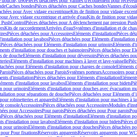
e douche, d90
Pièces détachées pour Vannes d'écoulement pour receveu
nde
Caches bondes
Pièces détachées pour Caches bondes
Vannes d'écoul
achées pour Avec vidage excentrique
Kits de finition pour vidage excen
pour Avec vidage excentrique et arrivée d'eau
Kits de finition pour vida
n PushControl
Pièces détachées pour A déclenchement par pression Pus
res
Kits de raccordement
Arrivées d'eau
Systèmes d'installation et de chas
ires
Pièces détachées pour Accessoires
Eléments d'installation
Pièces dét
'installation pour lavabos
Pièces détachées pour Eléments d'installation
s
Pièces détachées pour Eléments d'installation pour urinoirs
Eléments d'i
ments d'installation pour douches et baignoires
Pièces détachées pour Elé
ns de douche
Eléments d'installation pour déversoirs
Pièces détachées pou
teries
Eléments d'installation pour machines à laver et lave-vaisselle
Pièc
tachées pour Eléments d'installation pour charges de console
Eléments d'
Parois
Pièces détachées pour Parois
Systèmes porteurs
Accessoires pour p
nts d'installation
Pièces détachées pour Eléments d'installation
Eléments
éments d'installation pour lavabos
Eléments d'installation pour bidets
Piè
n pour urinoirs
Eléments d'installation pour douches avec évacuation m
tallation pour séparations de douche
Pièces détachées pour Eléments d’i
pour robinetteries et appareils
Eléments d'installation pour machines à lav
 de console
Accessoires
Pièces détachées pour Accessoires
Modules d'inst
hées pour Accessoires
Pour parois
Pièces détachées pour Pour parois
Pou
n
Pièces détachées pour Eléments d'installation
Eléments d'installation 
s d'installation pour lavabos
Eléments d'installation pour bidets
Pièces d
n pour urinoirs
Eléments d'installation pour douches
Pièces détachées po
 pour Pour fixations
Réservoirs apparents
Réservoirs apparents pour WC,