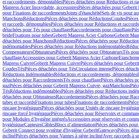
et raccordements, démontables
Pièces détachées pour Réductions et r
Mapress Acier Inoxydable, accessoires
Pièces détachées pour Geberit 
pour Fixations de raccordements
Joints d'étanchéité
Sets de vis pour a
Manchons
Réductions
Pièces détachées pour Réductions
Coudes
Pièces
et raccords, démontables
Pièces détachées pour Réductions et raccord
détachées pour Tés pour chauffage
Raccordements pour chauffage
Piè
bride
Fixations pour tubes
Geberit Mapress Acier Carbone
Geberit Map
détachées pour Manchons
Réductions
Pièces détachées pour Réductio
indémontables
Pièces détachées pour Réductions indémontables
Réduct
Compensateurs
Obturateurs
Pièces détachées pour Obturateurs
Tés pou
chauffage
Accessoires pour Geberit Mapress Acier Carbone
Etanchemen
Mapress Cuivre
Geberit Mapress Cuivre
Pièces détachées pour Geberi
Coudes
Tés
Pièces détachées pour Tés
Circulation interne
Pièces détach
Réductions indémontables
Réductions et raccordements, démontables
détachées pour Raccordements
Tés pour chauffage
Pièces détachées p
gaz
Pièces détachées pour Geberit Mapress Cuivre, gaz
Manchons
Pièc
Tés
Réductions indémontables
Pièces détachées pour Réductions indé
détachées pour Obturateurs
Raccordements
Pièces détachées pour Rac
tubes et raccords
Fixations pour tubes
Fixations de raccordements
Pièce
rinçage hygiéniques
Pièces détachées pour Unités de rinçage hygiéniq
rinçage forcé hygiénique
Pièces détachées pour Réservoirs et comman
pour Modules d’hygiène intégrés
Accessoires pour réservoirs et com
hygiénique
Capteurs
Câbles
Blocs d’alimentation
Pièces détachées pour
Geberit Connect pour système d'hygiène Geberit
Gateways
Pièces dét
incliné
Pièces détachées pour Vannes à siège incliné
Avec raccords à se