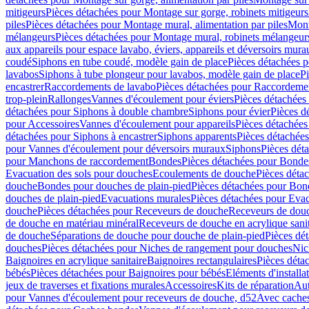
mitigeurs
Pièces détachées pour Montage sur gorge, robinets mitigeurs
piles
Pièces détachées pour Montage mural, alimentation par piles
Mont
mélangeurs
Pièces détachées pour Montage mural, robinets mélangeur
aux appareils pour espace lavabo, éviers, appareils et déversoirs mura
coudé
Siphons en tube coudé, modèle gain de place
Pièces détachées p
lavabos
Siphons à tube plongeur pour lavabos, modèle gain de place
P
encastrer
Raccordements de lavabo
Pièces détachées pour Raccordeme
trop-plein
Rallonges
Vannes d'écoulement pour éviers
Pièces détachées
détachées pour Siphons à double chambre
Siphons pour évier
Pièces d
pour Accessoires
Vannes d'écoulement pour appareils
Pièces détachées
détachées pour Siphons à encastrer
Siphons apparents
Pièces détachée
pour Vannes d'écoulement pour déversoirs muraux
Siphons
Pièces dét
pour Manchons de raccordement
Bondes
Pièces détachées pour Bonde
Evacuation des sols pour douches
Ecoulements de douche
Pièces déta
douche
Bondes pour douches de plain-pied
Pièces détachées pour Bon
douches de plain-pied
Evacuations murales
Pièces détachées pour Eva
douche
Pièces détachées pour Receveurs de douche
Receveurs de douch
de douche en matériau minéral
Receveurs de douche en acrylique sanit
de douche
Séparations de douche pour douche de plain-pied
Pièces dé
douches
Pièces détachées pour Niches de rangement pour douches
Nic
Baignoires en acrylique sanitaire
Baignoires rectangulaires
Pièces déta
bébés
Pièces détachées pour Baignoires pour bébés
Eléments d'installa
jeux de traverses et fixations murales
Accessoires
Kits de réparation
Aut
pour Vannes d'écoulement pour receveurs de douche, d52
Avec cache