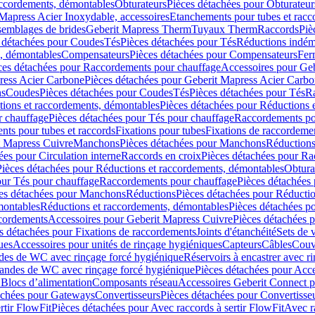
accordements, démontables
Obturateurs
Pièces détachées pour Obturateur
Mapress Acier Inoxydable, accessoires
Etanchements pour tubes et racc
ssemblages de brides
Geberit Mapress Therm
Tuyaux Therm
Raccords
Piè
 détachées pour Coudes
Tés
Pièces détachées pour Tés
Réductions indém
s, démontables
Compensateurs
Pièces détachées pour Compensateurs
Fer
ces détachées pour Raccordements pour chauffage
Accessoires pour Ge
ress Acier Carbone
Pièces détachées pour Geberit Mapress Acier Carb
ns
Coudes
Pièces détachées pour Coudes
Tés
Pièces détachées pour Tés
Ra
ions et raccordements, démontables
Pièces détachées pour Réductions 
r chauffage
Pièces détachées pour Tés pour chauffage
Raccordements po
ts pour tubes et raccords
Fixations pour tubes
Fixations de raccordeme
t Mapress Cuivre
Manchons
Pièces détachées pour Manchons
Réduction
ées pour Circulation interne
Raccords en croix
Pièces détachées pour Ra
Pièces détachées pour Réductions et raccordements, démontables
Obtura
our Tés pour chauffage
Raccordements pour chauffage
Pièces détachées
es détachées pour Manchons
Réductions
Pièces détachées pour Réducti
montables
Réductions et raccordements, démontables
Pièces détachées p
cordements
Accessoires pour Geberit Mapress Cuivre
Pièces détachées 
s détachées pour Fixations de raccordements
Joints d'étanchéité
Sets de 
ues
Accessoires pour unités de rinçage hygiéniques
Capteurs
Câbles
Couve
des de WC avec rinçage forcé hygiénique
Réservoirs à encastrer avec r
mandes de WC avec rinçage forcé hygiénique
Pièces détachées pour Acc
 Blocs d’alimentation
Composants réseau
Accessoires Geberit Connect p
achées pour Gateways
Convertisseurs
Pièces détachées pour Convertisse
rtir FlowFit
Pièces détachées pour Avec raccords à sertir FlowFit
Avec r