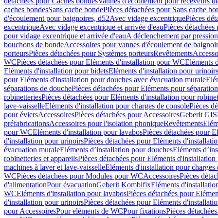
détachées pour Caches bondes
Vannes d'écoulement pour receveurs d
caches bondes
Sans cache bonde
Pièces détachées pour Sans cache bo
d'écoulement pour baignoires, d52
Avec vidage excentrique
Pièces dét
excentrique
Avec vidage excentrique et arrivée d'eau
Pièces détachées 
pour vidage excentrique et arrivée d'eau
A déclenchement par pressio
bouchons de bonde
Accessoires pour vannes d'écoulement de baignoi
porteurs
Pièces détachées pour Systèmes porteurs
Revêtements
Accesso
WC
Pièces détachées pour Eléments d'installation pour WC
Eléments d
Eléments d'installation pour bidets
Eléments d'installation pour urinoir
pour Eléments d'installation pour douches avec évacuation murale
Elé
séparations de douche
Pièces détachées pour Eléments pour séparatio
robinetteries
Pièces détachées pour Eléments d'installation pour robinet
lave-vaisselle
Eléments d'installation pour charges de console
Pièces dé
pour éviers
Accessoires
Pièces détachées pour Accessoires
Geberit GIS
préfabrications
Accessoires pour l'isolation phonique
Revêtements
Eléme
pour WC
Eléments d'installation pour lavabos
Pièces détachées pour El
d'installation pour urinoirs
Pièces détachées pour Eléments d'installatio
évacuation murale
Eléments d’installation pour douches
Eléments d’ins
robinetteries et appareils
Pièces détachées pour Eléments d'installation 
machines à laver et lave-vaisselle
Eléments d'installation pour charges
WC
Pièces détachées pour Modules pour WC
Accessoires
Pièces détac
d'alimentation
Pour évacuation
Geberit Kombifix
Eléments d'installatio
WC
Eléments d'installation pour lavabos
Pièces détachées pour Elément
d'installation pour urinoirs
Pièces détachées pour Eléments d'installatio
pour Accessoires
Pour eléments de WC
Pour fixations
Pièces détachées