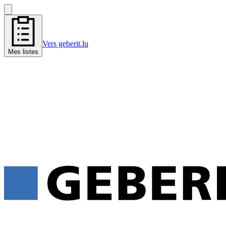
Vers geberit.lu
Mes listes