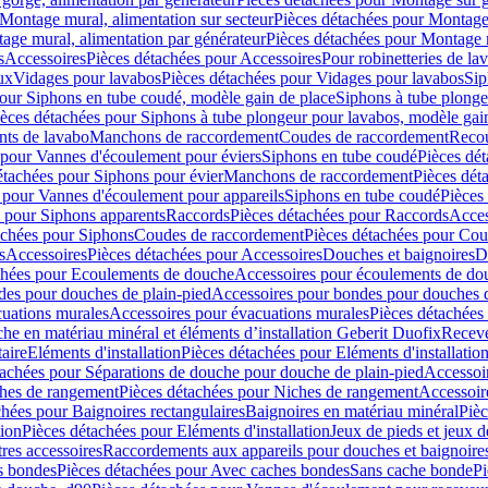
Montage mural, alimentation sur secteur
Pièces détachées pour Montage 
age mural, alimentation par générateur
Pièces détachées pour Montage m
s
Accessoires
Pièces détachées pour Accessoires
Pour robinetteries de la
ux
Vidages pour lavabos
Pièces détachées pour Vidages pour lavabos
Sip
our Siphons en tube coudé, modèle gain de place
Siphons à tube plonge
ièces détachées pour Siphons à tube plongeur pour lavabos, modèle gai
nts de lavabo
Manchons de raccordement
Coudes de raccordement
Reco
 pour Vannes d'écoulement pour éviers
Siphons en tube coudé
Pièces dé
étachées pour Siphons pour évier
Manchons de raccordement
Pièces dét
 pour Vannes d'écoulement pour appareils
Siphons en tube coudé
Pièces
s pour Siphons apparents
Raccords
Pièces détachées pour Raccords
Acces
achées pour Siphons
Coudes de raccordement
Pièces détachées pour Co
s
Accessoires
Pièces détachées pour Accessoires
Douches et baignoires
D
chées pour Ecoulements de douche
Accessoires pour écoulements de do
des pour douches de plain-pied
Accessoires pour bondes pour douches d
cuations murales
Accessoires pour évacuations murales
Pièces détachées
e en matériau minéral et éléments d’installation Geberit Duofix
Receve
aire
Eléments d'installation
Pièces détachées pour Eléments d'installatio
tachées pour Séparations de douche pour douche de plain-pied
Accessoi
hes de rangement
Pièces détachées pour Niches de rangement
Accessoir
chées pour Baignoires rectangulaires
Baignoires en matériau minéral
Pièc
tion
Pièces détachées pour Eléments d'installation
Jeux de pieds et jeux d
res accessoires
Raccordements aux appareils pour douches et baignoire
s bondes
Pièces détachées pour Avec caches bondes
Sans cache bonde
Pi