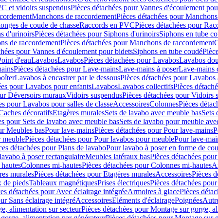
C et vidoirs suspendus
Pièces détachées pour Vannes d'écoulement pou
ccordement
Manchons de raccordement
Pièces détachées pour Manchons
longes de coude de chasse
Raccords en PVC
Pièces détachées pour Ra
s d'urinoirs
Pièces détachées pour Siphons d'urinoirs
Siphons en tube c
ns de raccordement
Pièces détachées pour Manchons de raccordement
C
chées pour Vannes d'écoulement pour bidets
Siphons en tube coudé
Pièc
Point d'eau
Lavabos
Lavabos
Pièces détachées pour Lavabos
Lavabos dou
ains
Pièces détachées pour Lave-mains
Lave-mains à poser
Lave-mains 
oîter
Lavabos à encastrer par le dessous
Pièces détachées pour Lavabos à
ées pour Lavabos pour enfants
Lavabos
Lavabos collectifs
Pièces détaché
our Déversoirs muraux
Vidoirs suspendus
Pièces détachées pour Vidoirs
es pour Lavabos pour salles de classe
Accessoires
Colonnes
Pièces détac
Caches décoratifs
Etagères murales
Sets de lavabo avec meuble bas
Sets 
es pour Sets de lavabo avec meuble bas
Sets de lavabo pour meuble ave
ur Meubles bas
Pour lave-mains
Pièces détachées pour Pour lave-mains
P
r meuble
Pièces détachées pour Pour lavabos pour meuble
Pour lave-mai
ces détachées pour Plans de lavabo
Pour lavabo à poser en forme de cou
lavabo à poser rectangulaire
Meubles latéraux bas
Pièces détachées pour
 hautes
Colonnes mi-hautes
Pièces détachées pour Colonnes mi-hautes
A
res murales
Pièces détachées pour Etagères murales
Accessoires
Pièces d
x de pieds
Tableaux magnétiques
Prises électriques
Pièces détachées pour 
es détachées pour Avec éclairage intégrée
Armoires à glace
Pièces détac
ur Sans éclairage intégré
Accessoires
Eléments d'éclairage
Poignées
Autr
e, alimentation sur secteur
Pièces détachées pour Montage sur gorge, al
gorge, alimentation par générateur
Pièces détachées pour Montage sur g