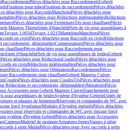
s
Raccordements
Pièces détachées pour Raccordements
Geberit
ords
Fixations pour tubes
Fixations de raccordements
Pièces détachées
ces détachées pour Raccords
Manchons
Pièces détachées pour
ontables
Pièces détachées pour Réductions indémontables
Réductions
metures
Pièces détachées pour Fermetures
Tés pour chauffage
Pièces
berit Mapress Therm
Joints d'étanchéité
Sets de vis pour assemblages à
one
Tuyaux 1.0034
Tuyaux 1.0215
Mamelons
Manchons
Pièces
ccords en croix
Pièces détachées pour Raccords en croix
Réductions
et raccordements, démontables
Compensateurs
Pièces détachées pour
ur chauffage
Pièces détachées pour Raccordements pour
nts
Joints d'étanchéité
Sets de vis pour assemblages de brides
Geberit
s
Pièces détachées pour Réductions
Coudes
Pièces détachées pour
ccords en croix
Réductions indémontables
Pièces détachées pour
teurs
Pièces détachées pour Obturateurs
Raccordements
Pièces
 pour Raccordements pour chauffage
Geberit Mapress Cuivre,
ons
Coudes
Pièces détachées pour Coudes
Tés
Pièces détachées pour
our Réductions et raccordements, démontables
Obturateurs
Pièces
pour Accessoires pour Geberit Mapress Cuivre
Etanchements pour
vis pour assemblages de brides
Système d'hygiène Geberit
Unités de
rtures et plaques de fermeture
Réservoirs et commandes de WC avec
inçage forcé hygiénique
Modules d’hygiène intégrés
Pièces détachées
essoires pour réservoirs et commandes de WC avec rinçage forcé
our système d'hygiène Geberit
Pièces détachées pour Accessoires
urs
Capteurs
Matériel de montage
Armatures brutes
Vannes à siège
accords à sertir Mepla
Pièces détachées pour Avec raccords à sertir