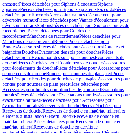
encastrer
Pièces détachées pour Siphons à encastrer
Siphons
apparents
Pièces détachées pour Siphons apparents
Raccords
Pièces
détachées pour Raccords
Accessoires
Vannes d'écoulement pour
déversoirs muraux
Pièces détachées pour Vannes d'écoulement pour
déversoirs muraux
Siphons
Pièces détachées pour Siphons
Coudes de
raccordement
Pièces détachées pour Coudes de
raccordement
Manchons de raccordement
Pièces détachées pour
Manchons de raccordement
Bondes
Pièces détachées pour
Bondes
Accessoires
Pièces détachées pour Accessoires
Douches et
baignoires
Douches
Evacuation des sols pour douches
Pièces
détachées pour Evacuation des sols pour douches
Ecoulements de
douche
Pièces détachées pour Ecoulements de douche
Accessoires
pour écoulements de douche
Pièces détachées pour Accessoires pour
écoulements de douche
Bondes pour douches de plain-pied
Pièces
détachées pour Bondes pour douches de plain-pied
Accessoires pour
bondes pour douches de plain-pied
Pièces détachées pour
Accessoires pour bondes pour douches de plain-pied
Evacuations
murales
Pièces détachées pour Evacuations murales
Accessoires pour
évacuations murales
Pièces détachées pour Accessoires pour
évacuations murales
Receveurs de douche
Pièces détachées pour
Receveurs de douche
Receveurs de douche en matériau minéral et
éléments d’installation Geberit Duofix
Receveurs de douche en
matériau minéral
Pièces détachées pour Receveurs de douche en
matériau minéral
Receveurs de douche en acrylique
sanitaire
Eléments d'installation
Pièces détachées pour Eléments