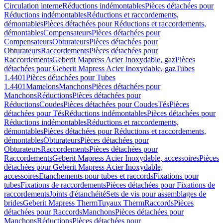
Circulation interne
Réductions indémontables
Pièces détachées pour
Réductions indémontables
Réductions et raccordements,
démontables
Pièces détachées pour Réductions et raccordements,
démontables
Compensateurs
Pièces détachées pour
Compensateurs
Obturateurs
Pièces détachées pour
Obturateurs
Raccordements
Pièces détachées pour
Raccordements
Geberit Mapress Acier Inoxydable, gaz
Pièces
détachées pour Geberit Mapress Acier Inoxydable, gaz
Tubes
1.4401
Pièces détachées pour Tubes
1.4401
Mamelons
Manchons
Pièces détachées pour
Manchons
Réductions
Pièces détachées pour
Réductions
Coudes
Pièces détachées pour Coudes
Tés
Pièces
détachées pour Tés
Réductions indémontables
Pièces détachées pour
Réductions indémontables
Réductions et raccordements,
démontables
Pièces détachées pour Réductions et raccordements,
démontables
Obturateurs
Pièces détachées pour
Obturateurs
Raccordements
Pièces détachées pour
Raccordements
Geberit Mapress Acier Inoxydable, accessoires
Pièces
détachées pour Geberit Mapress Acier Inoxydable,
accessoires
Etanchements pour tubes et raccords
Fixations pour
tubes
Fixations de raccordements
Pièces détachées pour Fixations de
raccordements
Joints d'étanchéité
Sets de vis pour assemblages de
brides
Geberit Mapress Therm
Tuyaux Therm
Raccords
Pièces
détachées pour Raccords
Manchons
Pièces détachées pour
Manchons
Réductions
Pièces détachées pour