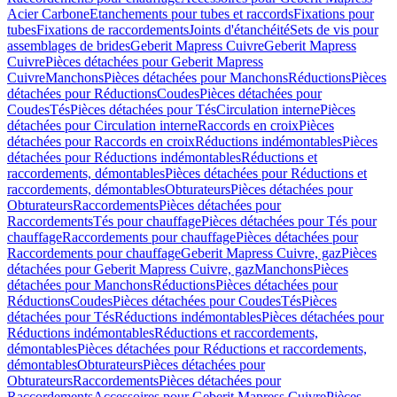
Acier Carbone
Etanchements pour tubes et raccords
Fixations pour
tubes
Fixations de raccordements
Joints d'étanchéité
Sets de vis pour
assemblages de brides
Geberit Mapress Cuivre
Geberit Mapress
Cuivre
Pièces détachées pour Geberit Mapress
Cuivre
Manchons
Pièces détachées pour Manchons
Réductions
Pièces
détachées pour Réductions
Coudes
Pièces détachées pour
Coudes
Tés
Pièces détachées pour Tés
Circulation interne
Pièces
détachées pour Circulation interne
Raccords en croix
Pièces
détachées pour Raccords en croix
Réductions indémontables
Pièces
détachées pour Réductions indémontables
Réductions et
raccordements, démontables
Pièces détachées pour Réductions et
raccordements, démontables
Obturateurs
Pièces détachées pour
Obturateurs
Raccordements
Pièces détachées pour
Raccordements
Tés pour chauffage
Pièces détachées pour Tés pour
chauffage
Raccordements pour chauffage
Pièces détachées pour
Raccordements pour chauffage
Geberit Mapress Cuivre, gaz
Pièces
détachées pour Geberit Mapress Cuivre, gaz
Manchons
Pièces
détachées pour Manchons
Réductions
Pièces détachées pour
Réductions
Coudes
Pièces détachées pour Coudes
Tés
Pièces
détachées pour Tés
Réductions indémontables
Pièces détachées pour
Réductions indémontables
Réductions et raccordements,
démontables
Pièces détachées pour Réductions et raccordements,
démontables
Obturateurs
Pièces détachées pour
Obturateurs
Raccordements
Pièces détachées pour
Raccordements
Accessoires pour Geberit Mapress Cuivre
Pièces