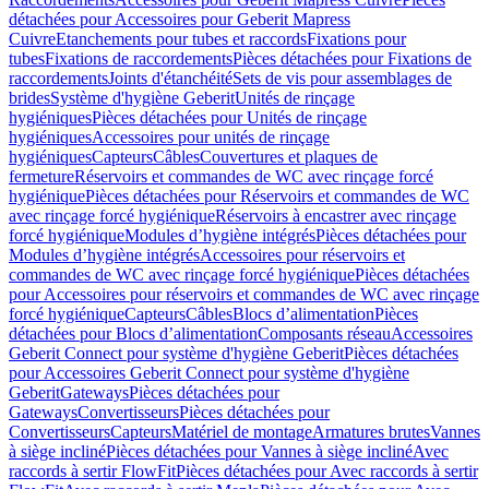
détachées pour Accessoires pour Geberit Mapress
Cuivre
Etanchements pour tubes et raccords
Fixations pour
tubes
Fixations de raccordements
Pièces détachées pour Fixations de
raccordements
Joints d'étanchéité
Sets de vis pour assemblages de
brides
Système d'hygiène Geberit
Unités de rinçage
hygiéniques
Pièces détachées pour Unités de rinçage
hygiéniques
Accessoires pour unités de rinçage
hygiéniques
Capteurs
Câbles
Couvertures et plaques de
fermeture
Réservoirs et commandes de WC avec rinçage forcé
hygiénique
Pièces détachées pour Réservoirs et commandes de WC
avec rinçage forcé hygiénique
Réservoirs à encastrer avec rinçage
forcé hygiénique
Modules d’hygiène intégrés
Pièces détachées pour
Modules d’hygiène intégrés
Accessoires pour réservoirs et
commandes de WC avec rinçage forcé hygiénique
Pièces détachées
pour Accessoires pour réservoirs et commandes de WC avec rinçage
forcé hygiénique
Capteurs
Câbles
Blocs d’alimentation
Pièces
détachées pour Blocs d’alimentation
Composants réseau
Accessoires
Geberit Connect pour système d'hygiène Geberit
Pièces détachées
pour Accessoires Geberit Connect pour système d'hygiène
Geberit
Gateways
Pièces détachées pour
Gateways
Convertisseurs
Pièces détachées pour
Convertisseurs
Capteurs
Matériel de montage
Armatures brutes
Vannes
à siège incliné
Pièces détachées pour Vannes à siège incliné
Avec
raccords à sertir FlowFit
Pièces détachées pour Avec raccords à sertir