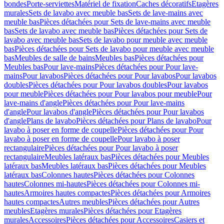
bondes
Porte-serviettes
Matériel de fixation
Caches décoratifs
Etagères
murales
Sets de lavabo avec meuble bas
Sets de lave-mains avec
meuble bas
Pièces détachées pour Sets de lave-mains avec meuble
bas
Sets de lavabo avec meuble bas
Pièces détachées pour Sets de
lavabo avec meuble bas
Sets de lavabo pour meuble avec meuble
bas
Pièces détachées pour Sets de lavabo pour meuble avec meuble
bas
Meubles de salle de bains
Meubles bas
Pièces détachées pour
Meubles bas
Pour lave-mains
Pièces détachées pour Pour lave-
mains
Pour lavabos
Pièces détachées pour Pour lavabos
Pour lavabos
doubles
Pièces détachées pour Pour lavabos doubles
Pour lavabos
pour meuble
Pièces détachées pour Pour lavabos pour meuble
Pour
lave-mains d'angle
Pièces détachées pour Pour lave-mains
d'angle
Pour lavabos d'angle
Pièces détachées pour Pour lavabos
d'angle
Plans de lavabo
Pièces détachées pour Plans de lavabo
Pour
lavabo à poser en forme de coupelle
Pièces détachées pour Pour
lavabo à poser en forme de coupelle
Pour lavabo à poser
rectangulaire
Pièces détachées pour Pour lavabo à poser
rectangulaire
Meubles latéraux bas
Pièces détachées pour Meubles
latéraux bas
Meubles latéraux bas
Pièces détachées pour Meubles
latéraux bas
Colonnes hautes
Pièces détachées pour Colonnes
hautes
Colonnes mi-hautes
Pièces détachées pour Colonnes mi-
hautes
Armoires hautes compactes
Pièces détachées pour Armoires
hautes compactes
Autres meubles
Pièces détachées pour Autres
meubles
Etagères murales
Pièces détachées pour Etagères
murales
Accessoires
Pièces détachées pour Accessoires
Casiers et