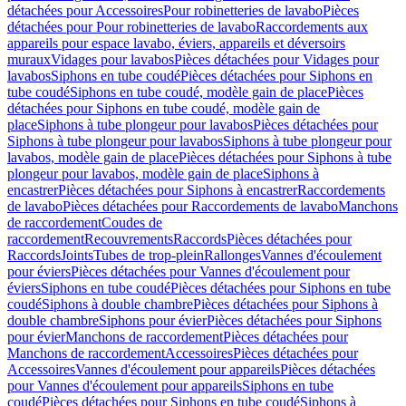
détachées pour Accessoires
Pour robinetteries de lavabo
Pièces
détachées pour Pour robinetteries de lavabo
Raccordements aux
appareils pour espace lavabo, éviers, appareils et déversoirs
muraux
Vidages pour lavabos
Pièces détachées pour Vidages pour
lavabos
Siphons en tube coudé
Pièces détachées pour Siphons en
tube coudé
Siphons en tube coudé, modèle gain de place
Pièces
détachées pour Siphons en tube coudé, modèle gain de
place
Siphons à tube plongeur pour lavabos
Pièces détachées pour
Siphons à tube plongeur pour lavabos
Siphons à tube plongeur pour
lavabos, modèle gain de place
Pièces détachées pour Siphons à tube
plongeur pour lavabos, modèle gain de place
Siphons à
encastrer
Pièces détachées pour Siphons à encastrer
Raccordements
de lavabo
Pièces détachées pour Raccordements de lavabo
Manchons
de raccordement
Coudes de
raccordement
Recouvrements
Raccords
Pièces détachées pour
Raccords
Joints
Tubes de trop-plein
Rallonges
Vannes d'écoulement
pour éviers
Pièces détachées pour Vannes d'écoulement pour
éviers
Siphons en tube coudé
Pièces détachées pour Siphons en tube
coudé
Siphons à double chambre
Pièces détachées pour Siphons à
double chambre
Siphons pour évier
Pièces détachées pour Siphons
pour évier
Manchons de raccordement
Pièces détachées pour
Manchons de raccordement
Accessoires
Pièces détachées pour
Accessoires
Vannes d'écoulement pour appareils
Pièces détachées
pour Vannes d'écoulement pour appareils
Siphons en tube
coudé
Pièces détachées pour Siphons en tube coudé
Siphons à