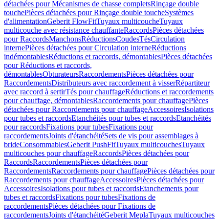
détachées pour Mécanismes de chasse complets
Rinçage double
touche
Pièces détachées pour Rinçage double touche
Systèmes
d'alimentation
Geberit FlowFit
Tuyaux multicouche
Tuyaux
multicouche avec résistance chauffante
Raccords
Pièces détachées
pour Raccords
Manchons
Réductions
Coudes
Tés
Circulation
interne
Pièces détachées pour Circulation interne
Réductions
indémontables
Réductions et raccords, démontables
Pièces détachées
pour Réductions et raccords,
démontables
Obturateurs
Raccordements
Pièces détachées pour
Raccordements
Distributeurs avec raccordement à visser
Répartiteur
avec raccord à sertir
Tés pour chauffage
Réductions et raccordements
pour chauffage, démontables
Raccordements pour chauffage
Pièces
détachées pour Raccordements pour chauffage
Accessoires
Isolations
pour tubes et raccords
Etanchéités pour tubes et raccords
Etanchéités
pour raccords
Fixations pour tubes
Fixations pour
raccordements
Joints d'étanchéité
Sets de vis pour assemblages à
bride
Consommables
Geberit PushFit
Tuyaux multicouches
Tuyaux
multicouches pour chauffage
Raccords
Pièces détachées pour
Raccords
Raccordements
Pièces détachées pour
Raccordements
Raccordements pour chauffage
Pièces détachées pour
Raccordements pour chauffage
Accessoires
Pièces détachées pour
Accessoires
Isolations pour tubes et raccords
Etanchements pour
tubes et raccords
Fixations pour tubes
Fixations de
raccordements
Pièces détachées pour Fixations de
raccordements
Joints d'étanchéité
Geberit Mepla
Tuyaux multicouches