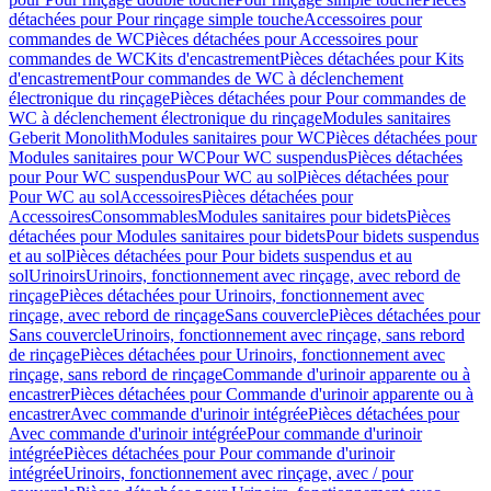
détachées pour Pour rinçage simple touche
Accessoires pour
commandes de WC
Pièces détachées pour Accessoires pour
commandes de WC
Kits d'encastrement
Pièces détachées pour Kits
d'encastrement
Pour commandes de WC à déclenchement
électronique du rinçage
Pièces détachées pour Pour commandes de
WC à déclenchement électronique du rinçage
Modules sanitaires
Geberit Monolith
Modules sanitaires pour WC
Pièces détachées pour
Modules sanitaires pour WC
Pour WC suspendus
Pièces détachées
pour Pour WC suspendus
Pour WC au sol
Pièces détachées pour
Pour WC au sol
Accessoires
Pièces détachées pour
Accessoires
Consommables
Modules sanitaires pour bidets
Pièces
détachées pour Modules sanitaires pour bidets
Pour bidets suspendus
et au sol
Pièces détachées pour Pour bidets suspendus et au
sol
Urinoirs
Urinoirs, fonctionnement avec rinçage, avec rebord de
rinçage
Pièces détachées pour Urinoirs, fonctionnement avec
rinçage, avec rebord de rinçage
Sans couvercle
Pièces détachées pour
Sans couvercle
Urinoirs, fonctionnement avec rinçage, sans rebord
de rinçage
Pièces détachées pour Urinoirs, fonctionnement avec
rinçage, sans rebord de rinçage
Commande d'urinoir apparente ou à
encastrer
Pièces détachées pour Commande d'urinoir apparente ou à
encastrer
Avec commande d'urinoir intégrée
Pièces détachées pour
Avec commande d'urinoir intégrée
Pour commande d'urinoir
intégrée
Pièces détachées pour Pour commande d'urinoir
intégrée
Urinoirs, fonctionnement avec rinçage, avec / pour