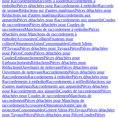
pour Raccordements
Raccords à souder
Raccordements à
emboîter
Pièces détachées pour Raccordements à emboîter
Raccords
de serrage
Réductions sur d'autres matériaux
Pièces détachées pour
Réductions sur d'autres matériaux
Raccordements aux
appareils
Pièces détachées pour Raccordements aux appareils
Coudes
de raccordement
Pièces détachées pour Coudes de
raccordement
Manchons de raccordement à emboîter
Pièces
détachées pour Manchons de raccordement à
emboîter
Accessoires
Colliers
Fixations pour
colliers
Obturateurs
Joints
Consommables
Geberit Silent-
PP
Tuyaux
Pièces détachées pour Tuyaux
Pièces
Pièces détachées
pour Pièces
Coudes
Pièces détachées pour
Coudes
Embranchements
Pièces détachées pour
Embranchements
Réductions
Pièces détachées pour
Réductions
Ouvertures de nettoyage
Pièces détachées pour
Ouvertures de nettoyage
Raccordements
Pièces détachées pour
Raccordements
Raccordements à emboîter
Pièces détachées pour
Raccordements à emboîter
Raccordements à griffes
Réductions sur
d'autres matériaux
Raccordements aux appareils
Pièces détachées
pour Raccordements aux appareils
Coudes de raccordement
Pièces
détachées pour Coudes de raccordement
Manchons de
raccordement
Pièces détachées pour Manchons de
raccordement
Accessoires
Obturateurs
Joints
Cape de
protection
Consommables
Geberit Silent-Pro
Tuyaux
Pièces détachées
pour Tuyaux
Pièces
Pièces détachées pour Pièces
Coudes
Pièces