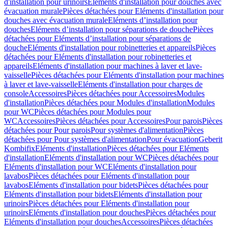
d'installation pour urinoirs
Eléments d'installation pour douches avec
évacuation murale
Pièces détachées pour Eléments d'installation pour
douches avec évacuation murale
Eléments d’installation pour
douches
Eléments d’installation pour séparations de douche
Pièces
détachées pour Eléments d’installation pour séparations de
douche
Eléments d'installation pour robinetteries et appareils
Pièces
détachées pour Eléments d'installation pour robinetteries et
appareils
Eléments d'installation pour machines à laver et lave-
vaisselle
Pièces détachées pour Eléments d'installation pour machines
à laver et lave-vaisselle
Eléments d'installation pour charges de
console
Accessoires
Pièces détachées pour Accessoires
Modules
d'installation
Pièces détachées pour Modules d'installation
Modules
pour WC
Pièces détachées pour Modules pour
WC
Accessoires
Pièces détachées pour Accessoires
Pour parois
Pièces
détachées pour Pour parois
Pour systèmes d'alimentation
Pièces
détachées pour Pour systèmes d'alimentation
Pour évacuation
Geberit
Kombifix
Eléments d'installation
Pièces détachées pour Eléments
d'installation
Eléments d'installation pour WC
Pièces détachées pour
Eléments d'installation pour WC
Eléments d'installation pour
lavabos
Pièces détachées pour Eléments d'installation pour
lavabos
Eléments d'installation pour bidets
Pièces détachées pour
Eléments d'installation pour bidets
Eléments d'installation pour
urinoirs
Pièces détachées pour Eléments d'installation pour
urinoirs
Eléments d'installation pour douches
Pièces détachées pour
Eléments d'installation pour douches
Accessoires
Pièces détachées