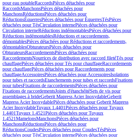
pour eau potable
Raccords
Pièces détachées pour
Raccords
Manchons
Pièces détachées pour
Manchons
Réductions
Pièces détachées pour
Réductions
Équerres
Pièces détachées pour Équerres
Tés
Pièces
détachées pour Tés
Circulation interne
Pièces détachées pour
Circulation interne
Réductions indémontables
Pièces détachées pour
Réductions indémontables
Réductions et raccordements,
démontables
Pièces détachées pour Réductions et raccordements,
démontables
Obturateurs
Pièces détachées pour
Obturateurs
Raccordements
Pièces détachées pour
Raccordements
Nourrices de distribution avec raccord fileté
Tés pour
chauffage
Pièces détachées pour Tés pour chauffage
Raccordements
pour chauffage
Pièces détachées pour Raccordements pour
chauffage
Accessoires
Pièces détachées pour Accessoires
Isolations
pour tubes et raccords
Etanchements pour tubes et raccords
Fixations
pour tubes
Fixations de raccordements
Pièces détachées pour
Fixations de raccordements
Joints d'étanchéité
Sets de vis pour
assemblages à bride
Geberit Mapress Acier Inoxydable
Geberit
Mapress Acier Inoxydable
Pièces détachées pour Geberit Mapress
Acier Inoxydable
Tuyaux 1.4401
Pièces détachées pour Tuyaux
1.4401
Tuyaux 1.4521
Pièces détachées pour Tuyaux
1.4521
Mamelons
Manchons
Pièces détachées pour
Manchons
Réductions
Pièces détachées pour
Réductions
Coudes
Pièces détachées pour Coudes
Tés
Pièces
détachées pour Tés
Circulation interne
Pièces détachées pour