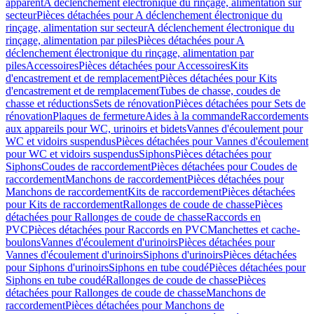
apparent
A déclenchement électronique du rinçage, alimentation sur
secteur
Pièces détachées pour A déclenchement électronique du
rinçage, alimentation sur secteur
A déclenchement électronique du
rinçage, alimentation par piles
Pièces détachées pour A
déclenchement électronique du rinçage, alimentation par
piles
Accessoires
Pièces détachées pour Accessoires
Kits
d'encastrement et de remplacement
Pièces détachées pour Kits
d'encastrement et de remplacement
Tubes de chasse, coudes de
chasse et réductions
Sets de rénovation
Pièces détachées pour Sets de
rénovation
Plaques de fermeture
Aides à la commande
Raccordements
aux appareils pour WC, urinoirs et bidets
Vannes d'écoulement pour
WC et vidoirs suspendus
Pièces détachées pour Vannes d'écoulement
pour WC et vidoirs suspendus
Siphons
Pièces détachées pour
Siphons
Coudes de raccordement
Pièces détachées pour Coudes de
raccordement
Manchons de raccordement
Pièces détachées pour
Manchons de raccordement
Kits de raccordement
Pièces détachées
pour Kits de raccordement
Rallonges de coude de chasse
Pièces
détachées pour Rallonges de coude de chasse
Raccords en
PVC
Pièces détachées pour Raccords en PVC
Manchettes et cache-
boulons
Vannes d'écoulement d'urinoirs
Pièces détachées pour
Vannes d'écoulement d'urinoirs
Siphons d'urinoirs
Pièces détachées
pour Siphons d'urinoirs
Siphons en tube coudé
Pièces détachées pour
Siphons en tube coudé
Rallonges de coude de chasse
Pièces
détachées pour Rallonges de coude de chasse
Manchons de
raccordement
Pièces détachées pour Manchons de