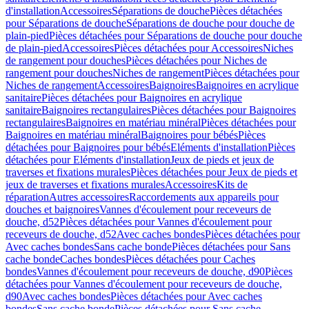
d'installation
Accessoires
Séparations de douche
Pièces détachées
pour Séparations de douche
Séparations de douche pour douche de
plain-pied
Pièces détachées pour Séparations de douche pour douche
de plain-pied
Accessoires
Pièces détachées pour Accessoires
Niches
de rangement pour douches
Pièces détachées pour Niches de
rangement pour douches
Niches de rangement
Pièces détachées pour
Niches de rangement
Accessoires
Baignoires
Baignoires en acrylique
sanitaire
Pièces détachées pour Baignoires en acrylique
sanitaire
Baignoires rectangulaires
Pièces détachées pour Baignoires
rectangulaires
Baignoires en matériau minéral
Pièces détachées pour
Baignoires en matériau minéral
Baignoires pour bébés
Pièces
détachées pour Baignoires pour bébés
Eléments d'installation
Pièces
détachées pour Eléments d'installation
Jeux de pieds et jeux de
traverses et fixations murales
Pièces détachées pour Jeux de pieds et
jeux de traverses et fixations murales
Accessoires
Kits de
réparation
Autres accessoires
Raccordements aux appareils pour
douches et baignoires
Vannes d'écoulement pour receveurs de
douche, d52
Pièces détachées pour Vannes d'écoulement pour
receveurs de douche, d52
Avec caches bondes
Pièces détachées pour
Avec caches bondes
Sans cache bonde
Pièces détachées pour Sans
cache bonde
Caches bondes
Pièces détachées pour Caches
bondes
Vannes d'écoulement pour receveurs de douche, d90
Pièces
détachées pour Vannes d'écoulement pour receveurs de douche,
d90
Avec caches bondes
Pièces détachées pour Avec caches
bondes
Sans cache bonde
Pièces détachées pour Sans cache