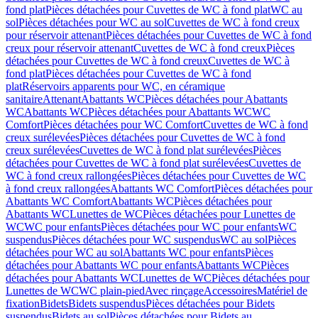
fond plat
Pièces détachées pour Cuvettes de WC à fond plat
WC au
sol
Pièces détachées pour WC au sol
Cuvettes de WC à fond creux
pour réservoir attenant
Pièces détachées pour Cuvettes de WC à fond
creux pour réservoir attenant
Cuvettes de WC à fond creux
Pièces
détachées pour Cuvettes de WC à fond creux
Cuvettes de WC à
fond plat
Pièces détachées pour Cuvettes de WC à fond
plat
Réservoirs apparents pour WC, en céramique
sanitaire
Attenant
Abattants WC
Pièces détachées pour Abattants
WC
Abattants WC
Pièces détachées pour Abattants WC
WC
Comfort
Pièces détachées pour WC Comfort
Cuvettes de WC à fond
creux surélevées
Pièces détachées pour Cuvettes de WC à fond
creux surélevées
Cuvettes de WC à fond plat surélevées
Pièces
détachées pour Cuvettes de WC à fond plat surélevées
Cuvettes de
WC à fond creux rallongées
Pièces détachées pour Cuvettes de WC
à fond creux rallongées
Abattants WC Comfort
Pièces détachées pour
Abattants WC Comfort
Abattants WC
Pièces détachées pour
Abattants WC
Lunettes de WC
Pièces détachées pour Lunettes de
WC
WC pour enfants
Pièces détachées pour WC pour enfants
WC
suspendus
Pièces détachées pour WC suspendus
WC au sol
Pièces
détachées pour WC au sol
Abattants WC pour enfants
Pièces
détachées pour Abattants WC pour enfants
Abattants WC
Pièces
détachées pour Abattants WC
Lunettes de WC
Pièces détachées pour
Lunettes de WC
WC plain-pied
Avec rinçage
Accessoires
Matériel de
fixation
Bidets
Bidets suspendus
Pièces détachées pour Bidets
suspendus
Bidets au sol
Pièces détachées pour Bidets au