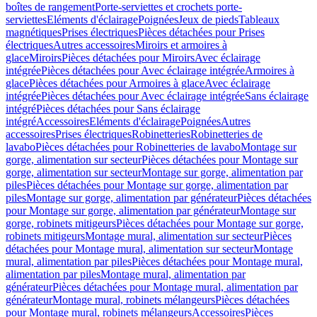
boîtes de rangement
Porte-serviettes et crochets porte-
serviettes
Eléments d'éclairage
Poignées
Jeux de pieds
Tableaux
magnétiques
Prises électriques
Pièces détachées pour Prises
électriques
Autres accessoires
Miroirs et armoires à
glace
Miroirs
Pièces détachées pour Miroirs
Avec éclairage
intégrée
Pièces détachées pour Avec éclairage intégrée
Armoires à
glace
Pièces détachées pour Armoires à glace
Avec éclairage
intégrée
Pièces détachées pour Avec éclairage intégrée
Sans éclairage
intégré
Pièces détachées pour Sans éclairage
intégré
Accessoires
Eléments d'éclairage
Poignées
Autres
accessoires
Prises électriques
Robinetteries
Robinetteries de
lavabo
Pièces détachées pour Robinetteries de lavabo
Montage sur
gorge, alimentation sur secteur
Pièces détachées pour Montage sur
gorge, alimentation sur secteur
Montage sur gorge, alimentation par
piles
Pièces détachées pour Montage sur gorge, alimentation par
piles
Montage sur gorge, alimentation par générateur
Pièces détachées
pour Montage sur gorge, alimentation par générateur
Montage sur
gorge, robinets mitigeurs
Pièces détachées pour Montage sur gorge,
robinets mitigeurs
Montage mural, alimentation sur secteur
Pièces
détachées pour Montage mural, alimentation sur secteur
Montage
mural, alimentation par piles
Pièces détachées pour Montage mural,
alimentation par piles
Montage mural, alimentation par
générateur
Pièces détachées pour Montage mural, alimentation par
générateur
Montage mural, robinets mélangeurs
Pièces détachées
pour Montage mural, robinets mélangeurs
Accessoires
Pièces