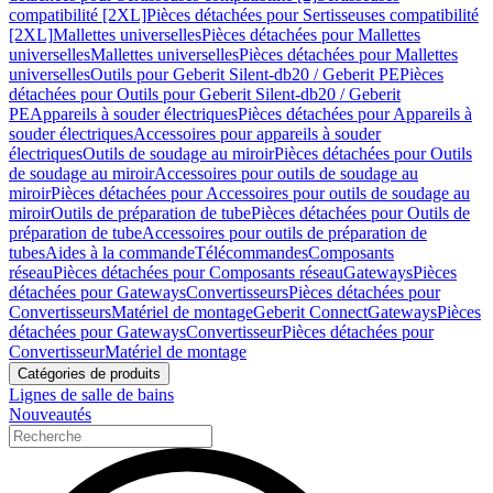
compatibilité [2XL]
Pièces détachées pour Sertisseuses compatibilité
[2XL]
Mallettes universelles
Pièces détachées pour Mallettes
universelles
Mallettes universelles
Pièces détachées pour Mallettes
universelles
Outils pour Geberit Silent-db20 / Geberit PE
Pièces
détachées pour Outils pour Geberit Silent-db20 / Geberit
PE
Appareils à souder électriques
Pièces détachées pour Appareils à
souder électriques
Accessoires pour appareils à souder
électriques
Outils de soudage au miroir
Pièces détachées pour Outils
de soudage au miroir
Accessoires pour outils de soudage au
miroir
Pièces détachées pour Accessoires pour outils de soudage au
miroir
Outils de préparation de tube
Pièces détachées pour Outils de
préparation de tube
Accessoires pour outils de préparation de
tubes
Aides à la commande
Télécommandes
Composants
réseau
Pièces détachées pour Composants réseau
Gateways
Pièces
détachées pour Gateways
Convertisseurs
Pièces détachées pour
Convertisseurs
Matériel de montage
Geberit Connect
Gateways
Pièces
détachées pour Gateways
Convertisseur
Pièces détachées pour
Convertisseur
Matériel de montage
Catégories de produits
Lignes de salle de bains
Nouveautés