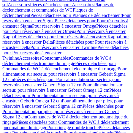
sol
Accessoires
Pièces détachées pour Accessoires
Plaques de
déclenchement et commandes de WC
Plaques de
déclenchement
Pièces détachées pour Plaques de déclenchement
Pour
réservoirs à encastrer Sigma
Pièces détachées pour Pour réservoirs à
encastrer Sigma
Pour réservoirs à encastrer Omega
Pièces détachées
pour Pour réservoirs à encastrer Omega
Pour réservoirs à encastrer
Kappa
Pièces détachées pour Pour réservoirs à encastrer Kappa
Pour
réservoirs à encastrer Delta
Pièces détachées pour Pour réservoirs à
encastrer Delta
Pour réservoirs à encastrer Twinline
Pièces détachées
pour Pour réservoirs à encastrer
Twinline
Accessoires
Consommables
Commandes de WC à
déclenchement électronique du rinçage
Pièces détachées pour
Commandes de WC à déclenchement électronique du rinçage
Pour
alimentation sur secteur, pour réservoirs à encastrer Geberit Sigma
12 cm
Pièces détachées pour Pour alimentation sur secteur, pour
réservoirs à encastrer Geberit Sigma 12 cm
Pour alimentation sur
secteur, pour réservoirs à encastrer Geberit Omega 12 cm
Pièces
détachées pour Pour alimentation sur secteur, pour réservoirs à
encastrer Geberit Omega 12 cm
Pour alimentation par piles, pour
réservoirs à encastrer Geberit Sigma 12 cm
Pièces détachées pour
Pour alimentation par piles, pour réservoirs à encastrer Geberit
Sigma 12 cm
Commandes de WC à déclenchement pneumatique du
rinçage
Pièces détachées pour Commandes de WC à déclenchement
pneumatique du rinçage
Pour rinçage double touche
Pièces détachées
pour Pour rinçage double touche
Pour rinçage simple touche
Pièces