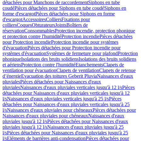
détachées pour Manchons de raccordement
Siphons en tube
coudé
Pièces détachées pour Siphons en tube coudé
Siphons en
forme d'escargot
Pièces détachées pour Siphons en forme
d'escargot
Accessoires
Colliers
Fixations pour
colliers
Coques
Obturateurs
Joints
Boîtiers de
réservation
Consommables
Protection incendie, protection phonique
et protection contre l'humidité
Protection incendie
Pièces détachées
pour Protection incendie
Protection incendie pour systèmes
d'évacuation
Pièces détachées pour Protection incendie pour
systèmes d'évacuation
Systèmes de fermeture pour plafond
Protection
phonique
Isolations des bruits solidiens
Isolations des bruits solidiens
et aériens
Protection contre l'humidité
Etanchements
Clapets de
ventilation pour évacuation
Clapets de ventilation
Clapets de retenue
d’énergie
Evacuation des toitures Geberit Pluvia
Naissances d'eaux
pluviales
Pièces détachées pour Naissances d'eaux
pluviales
Naissances d'eaux pluviales verticales jusqu'à 12 l/s
Pièces
détachées pour Naissances d'eaux pluviales verticales jusqu'à 12
l/s
Naissances d'eaux pluviales verticales jusqu'à 25 l/s
Pièces
détachées pour Naissances d'eaux pluviales verticales jusqu'à 25
l/s
Naissances d'eaux pluviales pour chéneaux
Pièces détachées pour
Naissances d'eaux pluviales pour chéneaux
Naissances d'eaux
pluviales jusqu'à 12 l/s
Pièces détachées pour Naissances d'eaux
pluviales jusqu'à 12 l/s
Naissances d'eaux pluviales jusqu'à 25
l/s
Pièces détachées pour Naissances d'eaux pluviales jusqu'à 25
l/s
Eléments de barrières anti-condensation
Pièces détachées pour