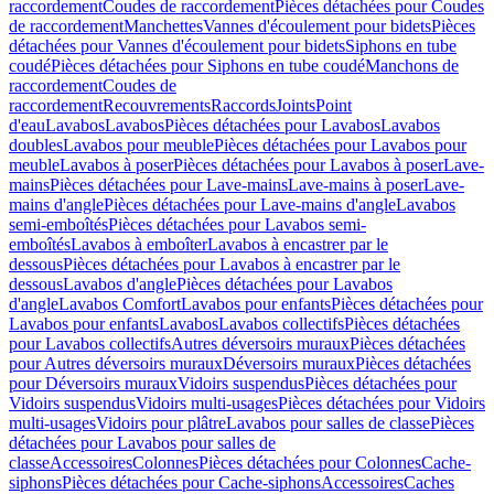
raccordement
Coudes de raccordement
Pièces détachées pour Coudes
de raccordement
Manchettes
Vannes d'écoulement pour bidets
Pièces
détachées pour Vannes d'écoulement pour bidets
Siphons en tube
coudé
Pièces détachées pour Siphons en tube coudé
Manchons de
raccordement
Coudes de
raccordement
Recouvrements
Raccords
Joints
Point
d'eau
Lavabos
Lavabos
Pièces détachées pour Lavabos
Lavabos
doubles
Lavabos pour meuble
Pièces détachées pour Lavabos pour
meuble
Lavabos à poser
Pièces détachées pour Lavabos à poser
Lave-
mains
Pièces détachées pour Lave-mains
Lave-mains à poser
Lave-
mains d'angle
Pièces détachées pour Lave-mains d'angle
Lavabos
semi-emboîtés
Pièces détachées pour Lavabos semi-
emboîtés
Lavabos à emboîter
Lavabos à encastrer par le
dessous
Pièces détachées pour Lavabos à encastrer par le
dessous
Lavabos d'angle
Pièces détachées pour Lavabos
d'angle
Lavabos Comfort
Lavabos pour enfants
Pièces détachées pour
Lavabos pour enfants
Lavabos
Lavabos collectifs
Pièces détachées
pour Lavabos collectifs
Autres déversoirs muraux
Pièces détachées
pour Autres déversoirs muraux
Déversoirs muraux
Pièces détachées
pour Déversoirs muraux
Vidoirs suspendus
Pièces détachées pour
Vidoirs suspendus
Vidoirs multi-usages
Pièces détachées pour Vidoirs
multi-usages
Vidoirs pour plâtre
Lavabos pour salles de classe
Pièces
détachées pour Lavabos pour salles de
classe
Accessoires
Colonnes
Pièces détachées pour Colonnes
Cache-
siphons
Pièces détachées pour Cache-siphons
Accessoires
Caches