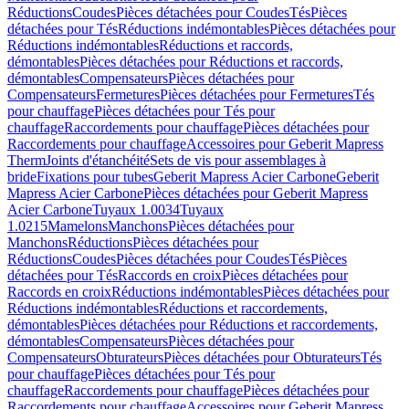
Réductions
Coudes
Pièces détachées pour Coudes
Tés
Pièces
détachées pour Tés
Réductions indémontables
Pièces détachées pour
Réductions indémontables
Réductions et raccords,
démontables
Pièces détachées pour Réductions et raccords,
démontables
Compensateurs
Pièces détachées pour
Compensateurs
Fermetures
Pièces détachées pour Fermetures
Tés
pour chauffage
Pièces détachées pour Tés pour
chauffage
Raccordements pour chauffage
Pièces détachées pour
Raccordements pour chauffage
Accessoires pour Geberit Mapress
Therm
Joints d'étanchéité
Sets de vis pour assemblages à
bride
Fixations pour tubes
Geberit Mapress Acier Carbone
Geberit
Mapress Acier Carbone
Pièces détachées pour Geberit Mapress
Acier Carbone
Tuyaux 1.0034
Tuyaux
1.0215
Mamelons
Manchons
Pièces détachées pour
Manchons
Réductions
Pièces détachées pour
Réductions
Coudes
Pièces détachées pour Coudes
Tés
Pièces
détachées pour Tés
Raccords en croix
Pièces détachées pour
Raccords en croix
Réductions indémontables
Pièces détachées pour
Réductions indémontables
Réductions et raccordements,
démontables
Pièces détachées pour Réductions et raccordements,
démontables
Compensateurs
Pièces détachées pour
Compensateurs
Obturateurs
Pièces détachées pour Obturateurs
Tés
pour chauffage
Pièces détachées pour Tés pour
chauffage
Raccordements pour chauffage
Pièces détachées pour
Raccordements pour chauffage
Accessoires pour Geberit Mapress