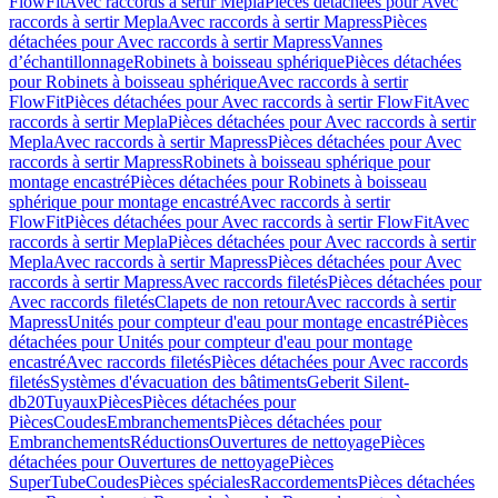
FlowFit
Avec raccords à sertir Mepla
Pièces détachées pour Avec
raccords à sertir Mepla
Avec raccords à sertir Mapress
Pièces
détachées pour Avec raccords à sertir Mapress
Vannes
d’échantillonnage
Robinets à boisseau sphérique
Pièces détachées
pour Robinets à boisseau sphérique
Avec raccords à sertir
FlowFit
Pièces détachées pour Avec raccords à sertir FlowFit
Avec
raccords à sertir Mepla
Pièces détachées pour Avec raccords à sertir
Mepla
Avec raccords à sertir Mapress
Pièces détachées pour Avec
raccords à sertir Mapress
Robinets à boisseau sphérique pour
montage encastré
Pièces détachées pour Robinets à boisseau
sphérique pour montage encastré
Avec raccords à sertir
FlowFit
Pièces détachées pour Avec raccords à sertir FlowFit
Avec
raccords à sertir Mepla
Pièces détachées pour Avec raccords à sertir
Mepla
Avec raccords à sertir Mapress
Pièces détachées pour Avec
raccords à sertir Mapress
Avec raccords filetés
Pièces détachées pour
Avec raccords filetés
Clapets de non retour
Avec raccords à sertir
Mapress
Unités pour compteur d'eau pour montage encastré
Pièces
détachées pour Unités pour compteur d'eau pour montage
encastré
Avec raccords filetés
Pièces détachées pour Avec raccords
filetés
Systèmes d'évacuation des bâtiments
Geberit Silent-
db20
Tuyaux
Pièces
Pièces détachées pour
Pièces
Coudes
Embranchements
Pièces détachées pour
Embranchements
Réductions
Ouvertures de nettoyage
Pièces
détachées pour Ouvertures de nettoyage
Pièces
SuperTube
Coudes
Pièces spéciales
Raccordements
Pièces détachées