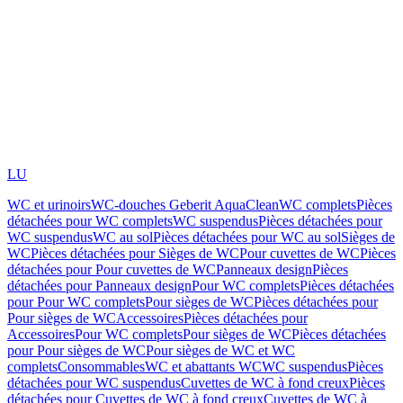
LU
WC et urinoirs
WC-douches Geberit AquaClean
WC complets
Pièces
détachées pour WC complets
WC suspendus
Pièces détachées pour
WC suspendus
WC au sol
Pièces détachées pour WC au sol
Sièges de
WC
Pièces détachées pour Sièges de WC
Pour cuvettes de WC
Pièces
détachées pour Pour cuvettes de WC
Panneaux design
Pièces
détachées pour Panneaux design
Pour WC complets
Pièces détachées
pour Pour WC complets
Pour sièges de WC
Pièces détachées pour
Pour sièges de WC
Accessoires
Pièces détachées pour
Accessoires
Pour WC complets
Pour sièges de WC
Pièces détachées
pour Pour sièges de WC
Pour sièges de WC et WC
complets
Consommables
WC et abattants WC
WC suspendus
Pièces
détachées pour WC suspendus
Cuvettes de WC à fond creux
Pièces
détachées pour Cuvettes de WC à fond creux
Cuvettes de WC à