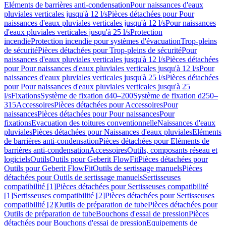
Eléments de barrières anti-condensation
Pour naissances d'eaux
pluviales verticales jusqu'à 12 l/s
Pièces détachées pour Pour
naissances d'eaux pluviales verticales jusqu'à 12 l/s
Pour naissances
d'eaux pluviales verticales jusqu'à 25 l/s
Protection
incendie
Protection incendie pour systèmes d'évacuation
Trop-pleins
de sécurité
Pièces détachées pour Trop-pleins de sécurité
Pour
naissances d'eaux pluviales verticales jusqu'à 12 l/s
Pièces détachées
pour Pour naissances d'eaux pluviales verticales jusqu'à 12 l/s
Pour
naissances d'eaux pluviales verticales jusqu'à 25 l/s
Pièces détachées
pour Pour naissances d'eaux pluviales verticales jusqu'à 25
l/s
Fixations
Système de fixation d40–200
Système de fixation d250–
315
Accessoires
Pièces détachées pour Accessoires
Pour
naissances
Pièces détachées pour Pour naissances
Pour
fixations
Evacuation des toitures conventionnelle
Naissances d'eaux
pluviales
Pièces détachées pour Naissances d'eaux pluviales
Eléments
de barrières anti-condensation
Pièces détachées pour Eléments de
barrières anti-condensation
Accessoires
Outils, composants réseau et
logiciels
Outils
Outils pour Geberit FlowFit
Pièces détachées pour
Outils pour Geberit FlowFit
Outils de sertissage manuels
Pièces
détachées pour Outils de sertissage manuels
Sertisseuses
compatibilité [1]
Pièces détachées pour Sertisseuses compatibilité
[1]
Sertisseuses compatibilité [2]
Pièces détachées pour Sertisseuses
compatibilité [2]
Outils de préparation de tube
Pièces détachées pour
Outils de préparation de tube
Bouchons d'essai de pression
Pièces
détachées pour Bouchons d'essai de pression
Equipements de