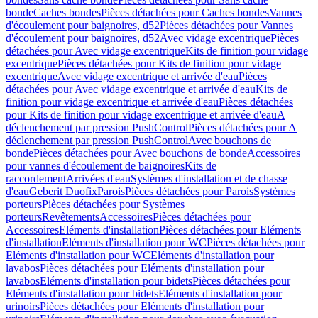
bonde
Caches bondes
Pièces détachées pour Caches bondes
Vannes
d'écoulement pour baignoires, d52
Pièces détachées pour Vannes
d'écoulement pour baignoires, d52
Avec vidage excentrique
Pièces
détachées pour Avec vidage excentrique
Kits de finition pour vidage
excentrique
Pièces détachées pour Kits de finition pour vidage
excentrique
Avec vidage excentrique et arrivée d'eau
Pièces
détachées pour Avec vidage excentrique et arrivée d'eau
Kits de
finition pour vidage excentrique et arrivée d'eau
Pièces détachées
pour Kits de finition pour vidage excentrique et arrivée d'eau
A
déclenchement par pression PushControl
Pièces détachées pour A
déclenchement par pression PushControl
Avec bouchons de
bonde
Pièces détachées pour Avec bouchons de bonde
Accessoires
pour vannes d'écoulement de baignoires
Kits de
raccordement
Arrivées d'eau
Systèmes d'installation et de chasse
d'eau
Geberit Duofix
Parois
Pièces détachées pour Parois
Systèmes
porteurs
Pièces détachées pour Systèmes
porteurs
Revêtements
Accessoires
Pièces détachées pour
Accessoires
Eléments d'installation
Pièces détachées pour Eléments
d'installation
Eléments d'installation pour WC
Pièces détachées pour
Eléments d'installation pour WC
Eléments d'installation pour
lavabos
Pièces détachées pour Eléments d'installation pour
lavabos
Eléments d'installation pour bidets
Pièces détachées pour
Eléments d'installation pour bidets
Eléments d'installation pour
urinoirs
Pièces détachées pour Eléments d'installation pour