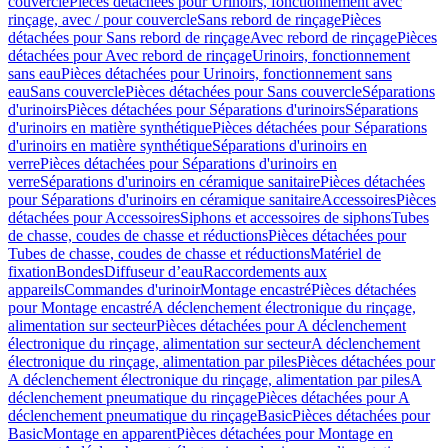
couvercle
Pièces détachées pour Urinoirs, fonctionnement avec
rinçage, avec / pour couvercle
Sans rebord de rinçage
Pièces
détachées pour Sans rebord de rinçage
Avec rebord de rinçage
Pièces
détachées pour Avec rebord de rinçage
Urinoirs, fonctionnement
sans eau
Pièces détachées pour Urinoirs, fonctionnement sans
eau
Sans couvercle
Pièces détachées pour Sans couvercle
Séparations
d'urinoirs
Pièces détachées pour Séparations d'urinoirs
Séparations
d'urinoirs en matière synthétique
Pièces détachées pour Séparations
d'urinoirs en matière synthétique
Séparations d'urinoirs en
verre
Pièces détachées pour Séparations d'urinoirs en
verre
Séparations d'urinoirs en céramique sanitaire
Pièces détachées
pour Séparations d'urinoirs en céramique sanitaire
Accessoires
Pièces
détachées pour Accessoires
Siphons et accessoires de siphons
Tubes
de chasse, coudes de chasse et réductions
Pièces détachées pour
Tubes de chasse, coudes de chasse et réductions
Matériel de
fixation
Bondes
Diffuseur d’eau
Raccordements aux
appareils
Commandes d'urinoir
Montage encastré
Pièces détachées
pour Montage encastré
A déclenchement électronique du rinçage,
alimentation sur secteur
Pièces détachées pour A déclenchement
électronique du rinçage, alimentation sur secteur
A déclenchement
électronique du rinçage, alimentation par piles
Pièces détachées pour
A déclenchement électronique du rinçage, alimentation par piles
A
déclenchement pneumatique du rinçage
Pièces détachées pour A
déclenchement pneumatique du rinçage
Basic
Pièces détachées pour
Basic
Montage en apparent
Pièces détachées pour Montage en