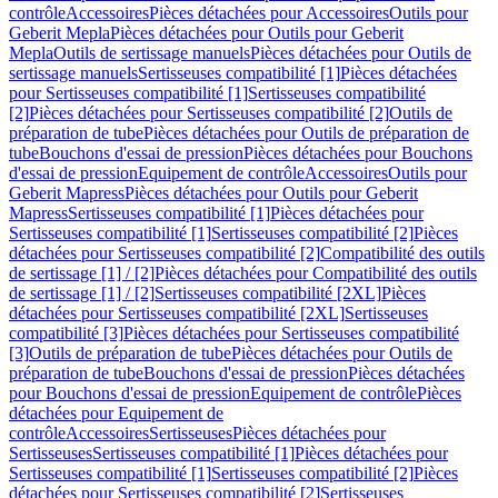
contrôle
Accessoires
Pièces détachées pour Accessoires
Outils pour
Geberit Mepla
Pièces détachées pour Outils pour Geberit
Mepla
Outils de sertissage manuels
Pièces détachées pour Outils de
sertissage manuels
Sertisseuses compatibilité [1]
Pièces détachées
pour Sertisseuses compatibilité [1]
Sertisseuses compatibilité
[2]
Pièces détachées pour Sertisseuses compatibilité [2]
Outils de
préparation de tube
Pièces détachées pour Outils de préparation de
tube
Bouchons d'essai de pression
Pièces détachées pour Bouchons
d'essai de pression
Equipement de contrôle
Accessoires
Outils pour
Geberit Mapress
Pièces détachées pour Outils pour Geberit
Mapress
Sertisseuses compatibilité [1]
Pièces détachées pour
Sertisseuses compatibilité [1]
Sertisseuses compatibilité [2]
Pièces
détachées pour Sertisseuses compatibilité [2]
Compatibilité des outils
de sertissage [1] / [2]
Pièces détachées pour Compatibilité des outils
de sertissage [1] / [2]
Sertisseuses compatibilité [2XL]
Pièces
détachées pour Sertisseuses compatibilité [2XL]
Sertisseuses
compatibilité [3]
Pièces détachées pour Sertisseuses compatibilité
[3]
Outils de préparation de tube
Pièces détachées pour Outils de
préparation de tube
Bouchons d'essai de pression
Pièces détachées
pour Bouchons d'essai de pression
Equipement de contrôle
Pièces
détachées pour Equipement de
contrôle
Accessoires
Sertisseuses
Pièces détachées pour
Sertisseuses
Sertisseuses compatibilité [1]
Pièces détachées pour
Sertisseuses compatibilité [1]
Sertisseuses compatibilité [2]
Pièces
détachées pour Sertisseuses compatibilité [2]
Sertisseuses