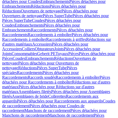
détachées pour Coudes
Embranchements
Pièces détachées pour
Embranchements
Réductions
Pièces détachées pour
Réductions
Ouvertures de nettoyage
Pièces détachées pour
Ouvertures de nettoyage
Pièces SuperTube
Pièces détachées pour
Pièces SuperTube
Coudes
Pièces détachées pour
Coudes
Embranchements
Pièces détachées pour
Embranchements
Raccordements
Pièces détachées pour
Raccordements
Raccordements à emboîter
Pièces détachées pour
Raccordements à emboîter
Raccordements à griffes
Réductions sur
d'autres matériaux
Accessoires
Pièces détachées pour
Accessoires
Colliers
Obturateurs
Joints
Pièces détachées pour
Joints
Consommables
Geberit PE
Tuyaux
Pièces
Pièces détachées pour
Pièces
Coudes
Embranchements
Réductions
Ouvertures de
nettoyage
Pièces détachées pour Ouvertures de
nettoyage
Réductions
Pièces SuperTube
Pièces
spéciales
Raccordements
Pièces détachées pour
Raccordements
Raccords soudés
Raccordements à emboîter
Pièces
détachées pour Raccordements à emboîter
Réductions sur d'autres
matériaux
Pièces détachées pour Réductions sur d'autres
matériaux
Assemblages filetés
Pièces détachées pour Assemblages
filetés
Assemblages de bride
Collerettes
Raccordements aux
appareils
Pièces détachées pour Raccordements aux appareils
Coudes
de raccordement
Pièces détachées pour Coudes de
raccordement
Manchons de raccordement
Pièces détachées pour
Manchons de raccordement
Manchons de raccordement
Pièces