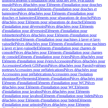
urinoirs
Eléments d'installation pour douches avec évacuation
murale
Pièces détachées pour Eléments d'installation pour douches
avec évacuation murale
Eléments d'installation pour douches et
baignoires
Pièces détachées pour Eléments d'installation pour
douches et baignoires
Eléments pour séparations de douche
Pièces
détachées pour Eléments pour séparations de douche
Eléments
d'installation pour déversoirs
Pièces détachées pour Eléments
d'installation pour déversoirs
Eléments d'installation pour
robinetteries
Pièces détachées pour Eléments d'installation pour
robinetteries
Eléments d'installation pour machines à laver et lave-
vaisselle
Pièces détachées pour Eléments d'installation pour machines
à laver et lave-vaisselle
Eléments d'installation pour charges de
console
Pièces détachées pour Eléments d'installation pour charges
de console
Eléments d'installation pour éviers
Pièces détachées pour
Eléments d'installation pour éviers
Accessoires
Pièces détachées pour
Accessoires
Geberit GIS
Parois
Pièces détachées pour Parois
Systèmes
porteurs
Accessoires pour préfabrications
Pièces détachées pour
Accessoires pour préfabrications
Accessoires pour l'isolation
phonique
Revêtements
Eléments d'installation
Pièces détachées pour
Eléments d'installation
Eléments d'installation pour WC
Pièces
détachées pour Eléments d'installation pour WC
Eléments
d'installation pour lavabos
Pièces détachées pour Eléments
d'installation pour lavabos
Eléments d'installation pour bidets
Pièces
détachées pour Eléments d'installation pour bidets
Eléments
d'installation pour urinoirs
Pièces détachées pour Eléments