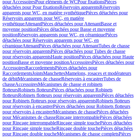
pour Accessoires
Pour eléments de WC
Pour fixations
Pièces
détachées pour Pour fixations
Réservoirs apparents
Réservoirs
apparents pour WC, en matière synthétique
Pièces détachées pour
Réservoirs apparents pour WC, en matière
synthétique
Attenant
Pièces détachées pour Attenant
Basse et
moyenne position
Pièces détachées pour Basse et moyenne
position
Réservoirs apparents pour WC, en céramique
Pièces
détachées pour Réservoirs apparents pour WC, en
céramique
Attenant
Pièces détachées pour Attenant
Tubes de chasse
pour réservoirs apparents
Pièces détachées pour Tubes de chasse
pour réservoirs apparents
Haute position
Pièces détachées pour Haute
position
Basse et moyenne position
Accessoires
Pièces détachées pour
Accessoires
Raccordements
Pièces détachées pour
Raccordements
Joints
Manchettes
Mamelons, rosaces et modérateurs
de débit
Mécanismes de chasse
Réservoirs à encastrer
Tubes de
chasse
Accessoires
Mécanismes de chasse et robinets
flotteurs
Robinets flotteurs
Pièces détachées pour Robinets
flotteurs
Robinets flotteurs pour réservoirs apparents
Pièces détachées
pour Robinets flotteurs pour réservoirs apparents
Robinets flotteurs
pour réservoirs à encastrer
Pièces détachées pour Robinets flotteurs
pour réservoirs à encastrer
Mécanismes de chasse
Pièces détachées
pour Mécanismes de chasse
Rinçage interrompable
Pièces détachées
pour Rinçage interrompable
Rinçage simple touche
Pièces détachées
pour Rinçage simple touche
Rinçage double touche
Pièces détachées
pour Rinçage double touche
Mécanismes de chasse complets
Pièces