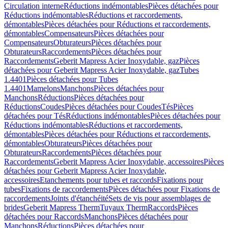
Circulation interne
Réductions indémontables
Pièces détachées pour
Réductions indémontables
Réductions et raccordements,
démontables
Pièces détachées pour Réductions et raccordements,
démontables
Compensateurs
Pièces détachées pour
Compensateurs
Obturateurs
Pièces détachées pour
Obturateurs
Raccordements
Pièces détachées pour
Raccordements
Geberit Mapress Acier Inoxydable, gaz
Pièces
détachées pour Geberit Mapress Acier Inoxydable, gaz
Tubes
1.4401
Pièces détachées pour Tubes
1.4401
Mamelons
Manchons
Pièces détachées pour
Manchons
Réductions
Pièces détachées pour
Réductions
Coudes
Pièces détachées pour Coudes
Tés
Pièces
détachées pour Tés
Réductions indémontables
Pièces détachées pour
Réductions indémontables
Réductions et raccordements,
démontables
Pièces détachées pour Réductions et raccordements,
démontables
Obturateurs
Pièces détachées pour
Obturateurs
Raccordements
Pièces détachées pour
Raccordements
Geberit Mapress Acier Inoxydable, accessoires
Pièces
détachées pour Geberit Mapress Acier Inoxydable,
accessoires
Etanchements pour tubes et raccords
Fixations pour
tubes
Fixations de raccordements
Pièces détachées pour Fixations de
raccordements
Joints d'étanchéité
Sets de vis pour assemblages de
brides
Geberit Mapress Therm
Tuyaux Therm
Raccords
Pièces
détachées pour Raccords
Manchons
Pièces détachées pour
Manchons
Réductions
Pièces détachées pour