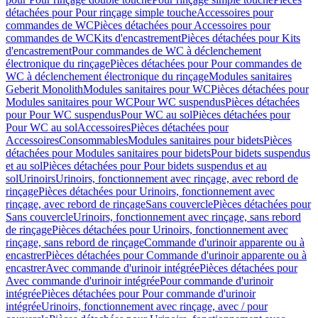
détachées pour Pour rinçage simple touche
Accessoires pour
commandes de WC
Pièces détachées pour Accessoires pour
commandes de WC
Kits d'encastrement
Pièces détachées pour Kits
d'encastrement
Pour commandes de WC à déclenchement
électronique du rinçage
Pièces détachées pour Pour commandes de
WC à déclenchement électronique du rinçage
Modules sanitaires
Geberit Monolith
Modules sanitaires pour WC
Pièces détachées pour
Modules sanitaires pour WC
Pour WC suspendus
Pièces détachées
pour Pour WC suspendus
Pour WC au sol
Pièces détachées pour
Pour WC au sol
Accessoires
Pièces détachées pour
Accessoires
Consommables
Modules sanitaires pour bidets
Pièces
détachées pour Modules sanitaires pour bidets
Pour bidets suspendus
et au sol
Pièces détachées pour Pour bidets suspendus et au
sol
Urinoirs
Urinoirs, fonctionnement avec rinçage, avec rebord de
rinçage
Pièces détachées pour Urinoirs, fonctionnement avec
rinçage, avec rebord de rinçage
Sans couvercle
Pièces détachées pour
Sans couvercle
Urinoirs, fonctionnement avec rinçage, sans rebord
de rinçage
Pièces détachées pour Urinoirs, fonctionnement avec
rinçage, sans rebord de rinçage
Commande d'urinoir apparente ou à
encastrer
Pièces détachées pour Commande d'urinoir apparente ou à
encastrer
Avec commande d'urinoir intégrée
Pièces détachées pour
Avec commande d'urinoir intégrée
Pour commande d'urinoir
intégrée
Pièces détachées pour Pour commande d'urinoir
intégrée
Urinoirs, fonctionnement avec rinçage, avec / pour