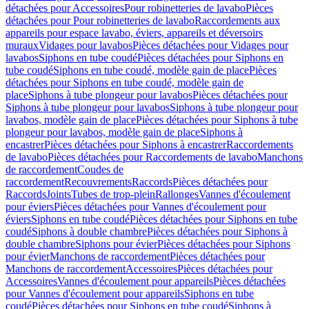
détachées pour Accessoires
Pour robinetteries de lavabo
Pièces
détachées pour Pour robinetteries de lavabo
Raccordements aux
appareils pour espace lavabo, éviers, appareils et déversoirs
muraux
Vidages pour lavabos
Pièces détachées pour Vidages pour
lavabos
Siphons en tube coudé
Pièces détachées pour Siphons en
tube coudé
Siphons en tube coudé, modèle gain de place
Pièces
détachées pour Siphons en tube coudé, modèle gain de
place
Siphons à tube plongeur pour lavabos
Pièces détachées pour
Siphons à tube plongeur pour lavabos
Siphons à tube plongeur pour
lavabos, modèle gain de place
Pièces détachées pour Siphons à tube
plongeur pour lavabos, modèle gain de place
Siphons à
encastrer
Pièces détachées pour Siphons à encastrer
Raccordements
de lavabo
Pièces détachées pour Raccordements de lavabo
Manchons
de raccordement
Coudes de
raccordement
Recouvrements
Raccords
Pièces détachées pour
Raccords
Joints
Tubes de trop-plein
Rallonges
Vannes d'écoulement
pour éviers
Pièces détachées pour Vannes d'écoulement pour
éviers
Siphons en tube coudé
Pièces détachées pour Siphons en tube
coudé
Siphons à double chambre
Pièces détachées pour Siphons à
double chambre
Siphons pour évier
Pièces détachées pour Siphons
pour évier
Manchons de raccordement
Pièces détachées pour
Manchons de raccordement
Accessoires
Pièces détachées pour
Accessoires
Vannes d'écoulement pour appareils
Pièces détachées
pour Vannes d'écoulement pour appareils
Siphons en tube
coudé
Pièces détachées pour Siphons en tube coudé
Siphons à