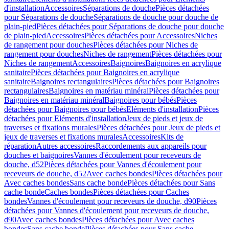
d'installation
Accessoires
Séparations de douche
Pièces détachées
pour Séparations de douche
Séparations de douche pour douche de
plain-pied
Pièces détachées pour Séparations de douche pour douche
de plain-pied
Accessoires
Pièces détachées pour Accessoires
Niches
de rangement pour douches
Pièces détachées pour Niches de
rangement pour douches
Niches de rangement
Pièces détachées pour
Niches de rangement
Accessoires
Baignoires
Baignoires en acrylique
sanitaire
Pièces détachées pour Baignoires en acrylique
sanitaire
Baignoires rectangulaires
Pièces détachées pour Baignoires
rectangulaires
Baignoires en matériau minéral
Pièces détachées pour
Baignoires en matériau minéral
Baignoires pour bébés
Pièces
détachées pour Baignoires pour bébés
Eléments d'installation
Pièces
détachées pour Eléments d'installation
Jeux de pieds et jeux de
traverses et fixations murales
Pièces détachées pour Jeux de pieds et
jeux de traverses et fixations murales
Accessoires
Kits de
réparation
Autres accessoires
Raccordements aux appareils pour
douches et baignoires
Vannes d'écoulement pour receveurs de
douche, d52
Pièces détachées pour Vannes d'écoulement pour
receveurs de douche, d52
Avec caches bondes
Pièces détachées pour
Avec caches bondes
Sans cache bonde
Pièces détachées pour Sans
cache bonde
Caches bondes
Pièces détachées pour Caches
bondes
Vannes d'écoulement pour receveurs de douche, d90
Pièces
détachées pour Vannes d'écoulement pour receveurs de douche,
d90
Avec caches bondes
Pièces détachées pour Avec caches
bondes
Sans cache bonde
Pièces détachées pour Sans cache