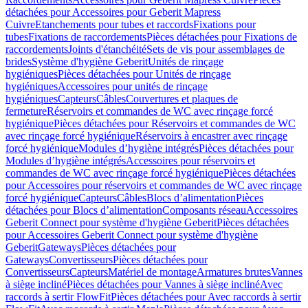
détachées pour Accessoires pour Geberit Mapress
Cuivre
Etanchements pour tubes et raccords
Fixations pour
tubes
Fixations de raccordements
Pièces détachées pour Fixations de
raccordements
Joints d'étanchéité
Sets de vis pour assemblages de
brides
Système d'hygiène Geberit
Unités de rinçage
hygiéniques
Pièces détachées pour Unités de rinçage
hygiéniques
Accessoires pour unités de rinçage
hygiéniques
Capteurs
Câbles
Couvertures et plaques de
fermeture
Réservoirs et commandes de WC avec rinçage forcé
hygiénique
Pièces détachées pour Réservoirs et commandes de WC
avec rinçage forcé hygiénique
Réservoirs à encastrer avec rinçage
forcé hygiénique
Modules d’hygiène intégrés
Pièces détachées pour
Modules d’hygiène intégrés
Accessoires pour réservoirs et
commandes de WC avec rinçage forcé hygiénique
Pièces détachées
pour Accessoires pour réservoirs et commandes de WC avec rinçage
forcé hygiénique
Capteurs
Câbles
Blocs d’alimentation
Pièces
détachées pour Blocs d’alimentation
Composants réseau
Accessoires
Geberit Connect pour système d'hygiène Geberit
Pièces détachées
pour Accessoires Geberit Connect pour système d'hygiène
Geberit
Gateways
Pièces détachées pour
Gateways
Convertisseurs
Pièces détachées pour
Convertisseurs
Capteurs
Matériel de montage
Armatures brutes
Vannes
à siège incliné
Pièces détachées pour Vannes à siège incliné
Avec
raccords à sertir FlowFit
Pièces détachées pour Avec raccords à sertir