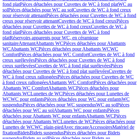
fond plat
Pièces détachées pour Cuvettes de WC à fond plat
WC au
sol
Pièces détachées pour WC au sol
Cuvettes de WC à fond creux
pour réservoir attenant
Pièces détachées pour Cuvettes de WC à fond
creux pour réservoir attenant
Cuvettes de WC à fond creux
Pièces
détachées pour Cuvettes de WC à fond creux
Cuvettes de WC à
fond plat
Pièces détachées pour Cuvettes de WC à fond
plat
Réservoirs apparents pour WC, en céramique
sanitaire
Attenant
Abattants WC
Pièces détachées pour Abattants
WC
Abattants WC
Pièces détachées pour Abattants WC
WC
Comfort
Pièces détachées pour WC Comfort
Cuvettes de WC à fond
creux surélevées
Pièces détachées pour Cuvettes de WC à fond
creux surélevées
Cuvettes de WC à fond plat surélevées
Pièces
détachées pour Cuvettes de WC à fond plat surélevées
Cuvettes de
WC à fond creux rallongées
Pièces détachées pour Cuvettes de WC
à fond creux rallongées
Abattants WC Comfort
Pièces détachées pour
Abattants WC Comfort
Abattants WC
Pièces détachées pour
Abattants WC
Lunettes de WC
Pièces détachées pour Lunettes de
WC
WC pour enfants
Pièces détachées pour WC pour enfants
WC
suspendus
Pièces détachées pour WC suspendus
WC au sol
Pièces
détachées pour WC au sol
Abattants WC pour enfants
Pièces
détachées pour Abattants WC pour enfants
Abattants WC
Pièces
détachées pour Abattants WC
Lunettes de WC
Pièces détachées pour
Lunettes de WC
WC plain-pied
Avec rinçage
Accessoires
Matériel de
fixation
Bidets
Bidets suspendus
Pièces détachées pour Bidets
suspendus
Bidets au sol
Pièces détachées pour Bidets au