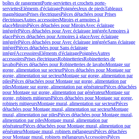
boîtes de rangement
Porte-serviettes et crochets porte-
serviettes
Eléments d'éclairage
Poignées
Jeux de pieds
Tableaux
magnétiques
Prises électriques
Pièces détachées pour Prises
électriques
Autres accessoires
Miroirs et armoires à
glace
Miroirs
Pièces détachées pour Miroirs
Avec éclairage
intégrée
Pièces détachées pour Avec éclairage intégrée
Armoires à
glace
Pièces détachées pour Armoires à glace
Avec éclairage
intégrée
Pièces détachées pour Avec éclairage intégrée
Sans éclairage
intégré
Pièces détachées pour Sans éclairage
intégré
Accessoires
Eléments d'éclairage
Poignées
Autres
accessoires
Prises électriques
Robinetteries
Robinetteries de
lavabo
Pièces détachées pour Robinetteries de lavabo
Montage sur
gorge, alimentation sur secteur
Pièces détachées pour Montage sur
gorge, alimentation sur secteur
Montage sur gorge, alimentation par
piles
Pièces détachées pour Montage sur gorge, alimentation par
piles
Montage sur gorge, alimentation par générateur
Pièces détachées
pour Montage sur gorge, alimentation par générateur
Montage sur
gorge, robinets mitigeurs
Pièces détachées pour Montage sur gorge,
robinets mitigeurs
Montage mural, alimentation sur secteur
Pièces
détachées pour Montage mural, alimentation sur secteur
Montage
mural, alimentation par piles
Pièces détachées pour Montage mural,
alimentation par piles
Montage mural, alimentation par
générateur
Pièces détachées pour Montage mural, alimentation par
générateur
Montage mural, robinets mélangeurs
Pièces détachées
pour Montage mural, robinets mélangeurs
Accessoires
Pièces