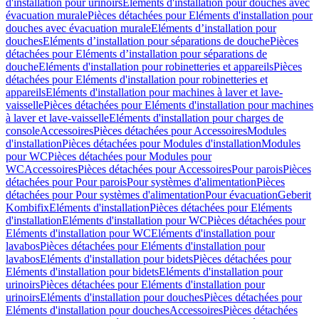
d'installation pour urinoirs
Eléments d'installation pour douches avec
évacuation murale
Pièces détachées pour Eléments d'installation pour
douches avec évacuation murale
Eléments d’installation pour
douches
Eléments d’installation pour séparations de douche
Pièces
détachées pour Eléments d’installation pour séparations de
douche
Eléments d'installation pour robinetteries et appareils
Pièces
détachées pour Eléments d'installation pour robinetteries et
appareils
Eléments d'installation pour machines à laver et lave-
vaisselle
Pièces détachées pour Eléments d'installation pour machines
à laver et lave-vaisselle
Eléments d'installation pour charges de
console
Accessoires
Pièces détachées pour Accessoires
Modules
d'installation
Pièces détachées pour Modules d'installation
Modules
pour WC
Pièces détachées pour Modules pour
WC
Accessoires
Pièces détachées pour Accessoires
Pour parois
Pièces
détachées pour Pour parois
Pour systèmes d'alimentation
Pièces
détachées pour Pour systèmes d'alimentation
Pour évacuation
Geberit
Kombifix
Eléments d'installation
Pièces détachées pour Eléments
d'installation
Eléments d'installation pour WC
Pièces détachées pour
Eléments d'installation pour WC
Eléments d'installation pour
lavabos
Pièces détachées pour Eléments d'installation pour
lavabos
Eléments d'installation pour bidets
Pièces détachées pour
Eléments d'installation pour bidets
Eléments d'installation pour
urinoirs
Pièces détachées pour Eléments d'installation pour
urinoirs
Eléments d'installation pour douches
Pièces détachées pour
Eléments d'installation pour douches
Accessoires
Pièces détachées