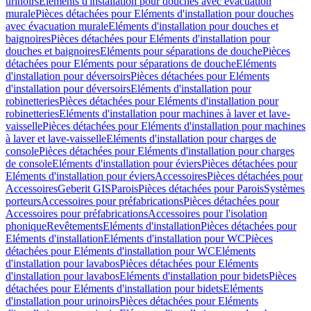
urinoirs
Eléments d'installation pour douches avec évacuation
murale
Pièces détachées pour Eléments d'installation pour douches
avec évacuation murale
Eléments d'installation pour douches et
baignoires
Pièces détachées pour Eléments d'installation pour
douches et baignoires
Eléments pour séparations de douche
Pièces
détachées pour Eléments pour séparations de douche
Eléments
d'installation pour déversoirs
Pièces détachées pour Eléments
d'installation pour déversoirs
Eléments d'installation pour
robinetteries
Pièces détachées pour Eléments d'installation pour
robinetteries
Eléments d'installation pour machines à laver et lave-
vaisselle
Pièces détachées pour Eléments d'installation pour machines
à laver et lave-vaisselle
Eléments d'installation pour charges de
console
Pièces détachées pour Eléments d'installation pour charges
de console
Eléments d'installation pour éviers
Pièces détachées pour
Eléments d'installation pour éviers
Accessoires
Pièces détachées pour
Accessoires
Geberit GIS
Parois
Pièces détachées pour Parois
Systèmes
porteurs
Accessoires pour préfabrications
Pièces détachées pour
Accessoires pour préfabrications
Accessoires pour l'isolation
phonique
Revêtements
Eléments d'installation
Pièces détachées pour
Eléments d'installation
Eléments d'installation pour WC
Pièces
détachées pour Eléments d'installation pour WC
Eléments
d'installation pour lavabos
Pièces détachées pour Eléments
d'installation pour lavabos
Eléments d'installation pour bidets
Pièces
détachées pour Eléments d'installation pour bidets
Eléments
d'installation pour urinoirs
Pièces détachées pour Eléments