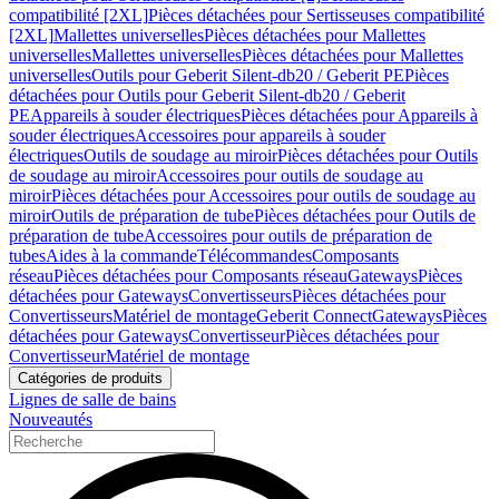
compatibilité [2XL]
Pièces détachées pour Sertisseuses compatibilité
[2XL]
Mallettes universelles
Pièces détachées pour Mallettes
universelles
Mallettes universelles
Pièces détachées pour Mallettes
universelles
Outils pour Geberit Silent-db20 / Geberit PE
Pièces
détachées pour Outils pour Geberit Silent-db20 / Geberit
PE
Appareils à souder électriques
Pièces détachées pour Appareils à
souder électriques
Accessoires pour appareils à souder
électriques
Outils de soudage au miroir
Pièces détachées pour Outils
de soudage au miroir
Accessoires pour outils de soudage au
miroir
Pièces détachées pour Accessoires pour outils de soudage au
miroir
Outils de préparation de tube
Pièces détachées pour Outils de
préparation de tube
Accessoires pour outils de préparation de
tubes
Aides à la commande
Télécommandes
Composants
réseau
Pièces détachées pour Composants réseau
Gateways
Pièces
détachées pour Gateways
Convertisseurs
Pièces détachées pour
Convertisseurs
Matériel de montage
Geberit Connect
Gateways
Pièces
détachées pour Gateways
Convertisseur
Pièces détachées pour
Convertisseur
Matériel de montage
Catégories de produits
Lignes de salle de bains
Nouveautés