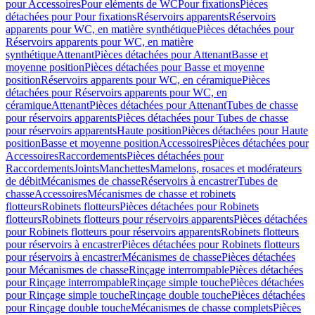
pour Accessoires
Pour eléments de WC
Pour fixations
Pièces
détachées pour Pour fixations
Réservoirs apparents
Réservoirs
apparents pour WC, en matière synthétique
Pièces détachées pour
Réservoirs apparents pour WC, en matière
synthétique
Attenant
Pièces détachées pour Attenant
Basse et
moyenne position
Pièces détachées pour Basse et moyenne
position
Réservoirs apparents pour WC, en céramique
Pièces
détachées pour Réservoirs apparents pour WC, en
céramique
Attenant
Pièces détachées pour Attenant
Tubes de chasse
pour réservoirs apparents
Pièces détachées pour Tubes de chasse
pour réservoirs apparents
Haute position
Pièces détachées pour Haute
position
Basse et moyenne position
Accessoires
Pièces détachées pour
Accessoires
Raccordements
Pièces détachées pour
Raccordements
Joints
Manchettes
Mamelons, rosaces et modérateurs
de débit
Mécanismes de chasse
Réservoirs à encastrer
Tubes de
chasse
Accessoires
Mécanismes de chasse et robinets
flotteurs
Robinets flotteurs
Pièces détachées pour Robinets
flotteurs
Robinets flotteurs pour réservoirs apparents
Pièces détachées
pour Robinets flotteurs pour réservoirs apparents
Robinets flotteurs
pour réservoirs à encastrer
Pièces détachées pour Robinets flotteurs
pour réservoirs à encastrer
Mécanismes de chasse
Pièces détachées
pour Mécanismes de chasse
Rinçage interrompable
Pièces détachées
pour Rinçage interrompable
Rinçage simple touche
Pièces détachées
pour Rinçage simple touche
Rinçage double touche
Pièces détachées
pour Rinçage double touche
Mécanismes de chasse complets
Pièces