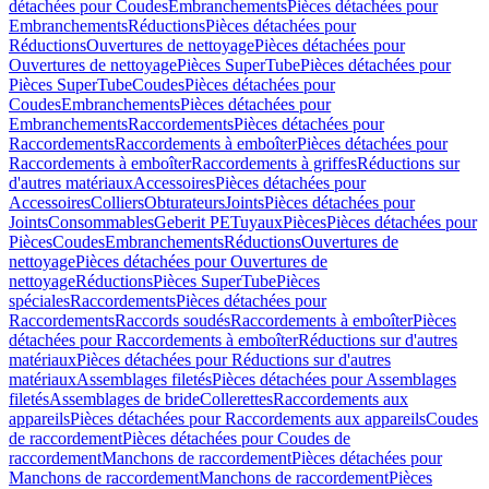
détachées pour Coudes
Embranchements
Pièces détachées pour
Embranchements
Réductions
Pièces détachées pour
Réductions
Ouvertures de nettoyage
Pièces détachées pour
Ouvertures de nettoyage
Pièces SuperTube
Pièces détachées pour
Pièces SuperTube
Coudes
Pièces détachées pour
Coudes
Embranchements
Pièces détachées pour
Embranchements
Raccordements
Pièces détachées pour
Raccordements
Raccordements à emboîter
Pièces détachées pour
Raccordements à emboîter
Raccordements à griffes
Réductions sur
d'autres matériaux
Accessoires
Pièces détachées pour
Accessoires
Colliers
Obturateurs
Joints
Pièces détachées pour
Joints
Consommables
Geberit PE
Tuyaux
Pièces
Pièces détachées pour
Pièces
Coudes
Embranchements
Réductions
Ouvertures de
nettoyage
Pièces détachées pour Ouvertures de
nettoyage
Réductions
Pièces SuperTube
Pièces
spéciales
Raccordements
Pièces détachées pour
Raccordements
Raccords soudés
Raccordements à emboîter
Pièces
détachées pour Raccordements à emboîter
Réductions sur d'autres
matériaux
Pièces détachées pour Réductions sur d'autres
matériaux
Assemblages filetés
Pièces détachées pour Assemblages
filetés
Assemblages de bride
Collerettes
Raccordements aux
appareils
Pièces détachées pour Raccordements aux appareils
Coudes
de raccordement
Pièces détachées pour Coudes de
raccordement
Manchons de raccordement
Pièces détachées pour
Manchons de raccordement
Manchons de raccordement
Pièces