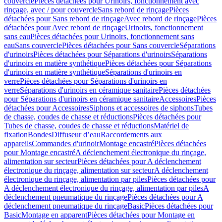
couvercle
Pièces détachées pour Urinoirs, fonctionnement avec
rinçage, avec / pour couvercle
Sans rebord de rinçage
Pièces
détachées pour Sans rebord de rinçage
Avec rebord de rinçage
Pièces
détachées pour Avec rebord de rinçage
Urinoirs, fonctionnement
sans eau
Pièces détachées pour Urinoirs, fonctionnement sans
eau
Sans couvercle
Pièces détachées pour Sans couvercle
Séparations
d'urinoirs
Pièces détachées pour Séparations d'urinoirs
Séparations
d'urinoirs en matière synthétique
Pièces détachées pour Séparations
d'urinoirs en matière synthétique
Séparations d'urinoirs en
verre
Pièces détachées pour Séparations d'urinoirs en
verre
Séparations d'urinoirs en céramique sanitaire
Pièces détachées
pour Séparations d'urinoirs en céramique sanitaire
Accessoires
Pièces
détachées pour Accessoires
Siphons et accessoires de siphons
Tubes
de chasse, coudes de chasse et réductions
Pièces détachées pour
Tubes de chasse, coudes de chasse et réductions
Matériel de
fixation
Bondes
Diffuseur d’eau
Raccordements aux
appareils
Commandes d'urinoir
Montage encastré
Pièces détachées
pour Montage encastré
A déclenchement électronique du rinçage,
alimentation sur secteur
Pièces détachées pour A déclenchement
électronique du rinçage, alimentation sur secteur
A déclenchement
électronique du rinçage, alimentation par piles
Pièces détachées pour
A déclenchement électronique du rinçage, alimentation par piles
A
déclenchement pneumatique du rinçage
Pièces détachées pour A
déclenchement pneumatique du rinçage
Basic
Pièces détachées pour
Basic
Montage en apparent
Pièces détachées pour Montage en