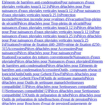
Eléments de barrières anti-condensation
Pour naissances d'eaux
pluviales verticales jusqu'à 12 l/s
Pièces détachées pour Pour
naissances d'eaux pluviales verticales jusqu'à 12 l/s
Pour naissances
d'eaux pluviales verticales jusqu'à 25 l/s
Protection
incendie
Protection incendie pour systèmes d'évacuation
Trop-pleins
de sécurité
Pièces détachées pour Trop-pleins de sécurité
Pour
naissances d'eaux pluviales verticales jusqu'à 12 l/s
Pièces détachées
pour Pour naissances d'eaux pluviales verticales jusqu'à 12 l/s
Pour
naissances d'eaux pluviales verticales jusqu'à 25 l/s
Pièces détachées
pour Pour naissances d'eaux pluviales verticales jusqu'à 25
l/s
Fixations
Système de fixation d40–200
Système de fixation d250–
315
Accessoires
Pièces détachées pour Accessoires
Pour
naissances
Pièces détachées pour Pour naissances
Pour
fixations
Evacuation des toitures conventionnelle
Naissances d'eaux
pluviales
Pièces détachées pour Naissances d'eaux pluviales
Eléments
de barrières anti-condensation
Pièces détachées pour Eléments de
barrières anti-condensation
Accessoires
Outils, composants réseau et
logiciels
Outils
Outils pour Geberit FlowFit
Pièces détachées pour
Outils pour Geberit FlowFit
Outils de sertissage manuels
Pièces
détachées pour Outils de sertissage manuels
Sertisseuses
compatibilité [1]
Pièces détachées pour Sertisseuses compatibilité
[1]
Sertisseuses compatibilité [2]
Pièces détachées pour Sertisseuses
compatibilité [2]
Outils de préparation de tube
Pièces détachées pour
Outils de préparation de tube
Bouchons d'essai de pression
Pièces
détachées pour Bouchons d'essai de pression
Equipements de