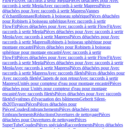
FlowFit
Avec raccords à sertir Mepla
Pièces détachées pour Avec
raccords à sertir Mepla
Avec raccords à sertir Mapress
Pièces
détachées pour Avec raccords à sertir Mapress
Vannes
d’échantillonnage
Robinets à boisseau sphérique
Pièces détachées
pour Robinets à boisseau sphérique
Avec raccords à sertir
FlowFit
Pièces détachées pour Avec raccords à sertir FlowFit
Avec
raccords à sertir Mepla
Pièces détachées pour Avec raccords à sertir
Mepla
Avec raccords à sertir Mapress
Pièces détachées pour Avec
raccords à sertir Mapress
Robinets à boisseau sphérique pour
montage encastré
Pièces détachées pour Robinets à boisseau
sphérique pour montage encastré
Avec raccords à sertir
FlowFit
Pièces détachées pour Avec raccords à sertir FlowFit
Avec
raccords à sertir Mepla
Pièces détachées pour Avec raccords à sertir
Mepla
Avec raccords à sertir Mapress
Pièces détachées pour Avec
raccords à sertir Mapress
Avec raccords filetés
Pièces détachées pour
Avec raccords filetés
Clapets de non retour
Avec raccords à sertir
Mapress
Unités pour compteur d'eau pour montage encastré
Pièces
détachées pour Unités pour compteur d'eau pour montage
encastré
Avec raccords filetés
Pièces détachées pour Avec raccords
filetés
Systèmes d'évacuation des bâtiments
Geberit Silent-
db20
Tuyaux
Pièces
Pièces détachées pour
Pièces
Coudes
Embranchements
Pièces détachées pour
Embranchements
Réductions
Ouvertures de nettoyage
Pièces
détachées pour Ouvertures de nettoyage
Pièces
SuperTube
Coudes
Pièces spéciales
Raccordements
Pièces détachées