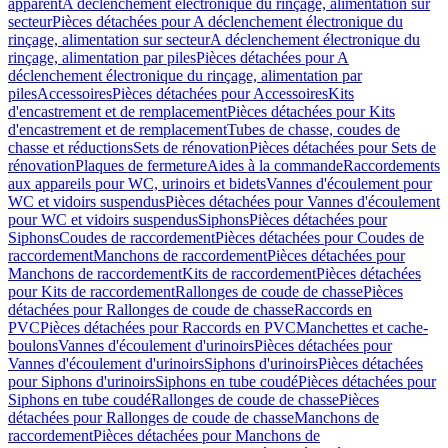
apparent
A déclenchement électronique du rinçage, alimentation sur
secteur
Pièces détachées pour A déclenchement électronique du
rinçage, alimentation sur secteur
A déclenchement électronique du
rinçage, alimentation par piles
Pièces détachées pour A
déclenchement électronique du rinçage, alimentation par
piles
Accessoires
Pièces détachées pour Accessoires
Kits
d'encastrement et de remplacement
Pièces détachées pour Kits
d'encastrement et de remplacement
Tubes de chasse, coudes de
chasse et réductions
Sets de rénovation
Pièces détachées pour Sets de
rénovation
Plaques de fermeture
Aides à la commande
Raccordements
aux appareils pour WC, urinoirs et bidets
Vannes d'écoulement pour
WC et vidoirs suspendus
Pièces détachées pour Vannes d'écoulement
pour WC et vidoirs suspendus
Siphons
Pièces détachées pour
Siphons
Coudes de raccordement
Pièces détachées pour Coudes de
raccordement
Manchons de raccordement
Pièces détachées pour
Manchons de raccordement
Kits de raccordement
Pièces détachées
pour Kits de raccordement
Rallonges de coude de chasse
Pièces
détachées pour Rallonges de coude de chasse
Raccords en
PVC
Pièces détachées pour Raccords en PVC
Manchettes et cache-
boulons
Vannes d'écoulement d'urinoirs
Pièces détachées pour
Vannes d'écoulement d'urinoirs
Siphons d'urinoirs
Pièces détachées
pour Siphons d'urinoirs
Siphons en tube coudé
Pièces détachées pour
Siphons en tube coudé
Rallonges de coude de chasse
Pièces
détachées pour Rallonges de coude de chasse
Manchons de
raccordement
Pièces détachées pour Manchons de