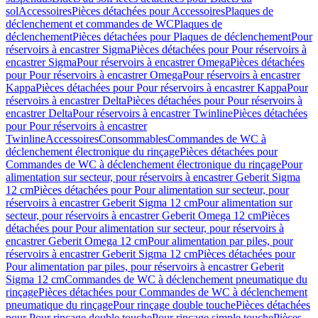
sol
Accessoires
Pièces détachées pour Accessoires
Plaques de
déclenchement et commandes de WC
Plaques de
déclenchement
Pièces détachées pour Plaques de déclenchement
Pour
réservoirs à encastrer Sigma
Pièces détachées pour Pour réservoirs à
encastrer Sigma
Pour réservoirs à encastrer Omega
Pièces détachées
pour Pour réservoirs à encastrer Omega
Pour réservoirs à encastrer
Kappa
Pièces détachées pour Pour réservoirs à encastrer Kappa
Pour
réservoirs à encastrer Delta
Pièces détachées pour Pour réservoirs à
encastrer Delta
Pour réservoirs à encastrer Twinline
Pièces détachées
pour Pour réservoirs à encastrer
Twinline
Accessoires
Consommables
Commandes de WC à
déclenchement électronique du rinçage
Pièces détachées pour
Commandes de WC à déclenchement électronique du rinçage
Pour
alimentation sur secteur, pour réservoirs à encastrer Geberit Sigma
12 cm
Pièces détachées pour Pour alimentation sur secteur, pour
réservoirs à encastrer Geberit Sigma 12 cm
Pour alimentation sur
secteur, pour réservoirs à encastrer Geberit Omega 12 cm
Pièces
détachées pour Pour alimentation sur secteur, pour réservoirs à
encastrer Geberit Omega 12 cm
Pour alimentation par piles, pour
réservoirs à encastrer Geberit Sigma 12 cm
Pièces détachées pour
Pour alimentation par piles, pour réservoirs à encastrer Geberit
Sigma 12 cm
Commandes de WC à déclenchement pneumatique du
rinçage
Pièces détachées pour Commandes de WC à déclenchement
pneumatique du rinçage
Pour rinçage double touche
Pièces détachées
pour Pour rinçage double touche
Pour rinçage simple touche
Pièces