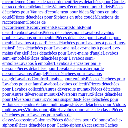
raccordement
Coudes de raccordement
Pièces détachées pour Coudes
de raccordement
Manchettes
Vannes d'écoulement pour bidets
Pièces
détachées pour Vannes d'écoulement pour bidets
Siphons en tube
coudé
Pièces détachées pour Siphons en tube coudé
Manchons de
raccordement
Coudes de
raccordement
Recouvrements
Raccords
Joints
Point
d'eau
Lavabos
Lavabos
Pièces détachées pour Lavabos
Lavabos
doubles
Lavabos pour meuble
Pièces détachées pour Lavabos pour
meuble
Lavabos à poser
Pièces détachées pour Lavabos à poser
Lave-
mains
Pièces détachées pour Lave-mains
Lave-mains à poser
Lave-
mains d'angle
Pièces détachées pour Lave-mains d'angle
Lavabos
semi-emboîtés
Pièces détachées pour Lavabos semi-
emboîtés
Lavabos à emboîter
Lavabos à encastrer par le
dessous
Pièces détachées pour Lavabos à encastrer par le
dessous
Lavabos d'angle
Pièces détachées pour Lavabos
d'angle
Lavabos Comfort
Lavabos pour enfants
Pièces détachées pour
Lavabos pour enfants
Lavabos
Lavabos collectifs
Pièces détachées
pour Lavabos collectifs
Autres déversoirs muraux
Pièces détachées
pour Autres déversoirs muraux
Déversoirs muraux
Pièces détachées
pour Déversoirs muraux
Vidoirs suspendus
Pièces détachées pour
Vidoirs suspendus
Vidoirs multi-usages
Pièces détachées pour Vidoirs
multi-usages
Vidoirs pour plâtre
Lavabos pour salles de classe
Pièces
détachées pour Lavabos pour salles de
classe
Accessoires
Colonnes
Pièces détachées pour Colonnes
Cache-
siphons
Pièces détachées pour Cache-siphons
Accessoires
Caches