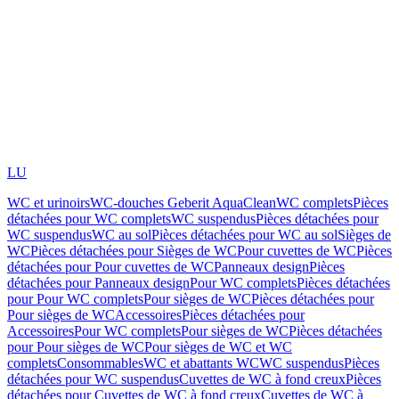
LU
WC et urinoirs
WC-douches Geberit AquaClean
WC complets
Pièces
détachées pour WC complets
WC suspendus
Pièces détachées pour
WC suspendus
WC au sol
Pièces détachées pour WC au sol
Sièges de
WC
Pièces détachées pour Sièges de WC
Pour cuvettes de WC
Pièces
détachées pour Pour cuvettes de WC
Panneaux design
Pièces
détachées pour Panneaux design
Pour WC complets
Pièces détachées
pour Pour WC complets
Pour sièges de WC
Pièces détachées pour
Pour sièges de WC
Accessoires
Pièces détachées pour
Accessoires
Pour WC complets
Pour sièges de WC
Pièces détachées
pour Pour sièges de WC
Pour sièges de WC et WC
complets
Consommables
WC et abattants WC
WC suspendus
Pièces
détachées pour WC suspendus
Cuvettes de WC à fond creux
Pièces
détachées pour Cuvettes de WC à fond creux
Cuvettes de WC à