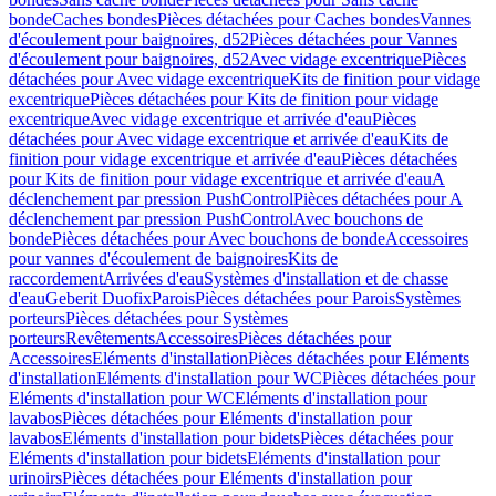
bonde
Caches bondes
Pièces détachées pour Caches bondes
Vannes
d'écoulement pour baignoires, d52
Pièces détachées pour Vannes
d'écoulement pour baignoires, d52
Avec vidage excentrique
Pièces
détachées pour Avec vidage excentrique
Kits de finition pour vidage
excentrique
Pièces détachées pour Kits de finition pour vidage
excentrique
Avec vidage excentrique et arrivée d'eau
Pièces
détachées pour Avec vidage excentrique et arrivée d'eau
Kits de
finition pour vidage excentrique et arrivée d'eau
Pièces détachées
pour Kits de finition pour vidage excentrique et arrivée d'eau
A
déclenchement par pression PushControl
Pièces détachées pour A
déclenchement par pression PushControl
Avec bouchons de
bonde
Pièces détachées pour Avec bouchons de bonde
Accessoires
pour vannes d'écoulement de baignoires
Kits de
raccordement
Arrivées d'eau
Systèmes d'installation et de chasse
d'eau
Geberit Duofix
Parois
Pièces détachées pour Parois
Systèmes
porteurs
Pièces détachées pour Systèmes
porteurs
Revêtements
Accessoires
Pièces détachées pour
Accessoires
Eléments d'installation
Pièces détachées pour Eléments
d'installation
Eléments d'installation pour WC
Pièces détachées pour
Eléments d'installation pour WC
Eléments d'installation pour
lavabos
Pièces détachées pour Eléments d'installation pour
lavabos
Eléments d'installation pour bidets
Pièces détachées pour
Eléments d'installation pour bidets
Eléments d'installation pour
urinoirs
Pièces détachées pour Eléments d'installation pour