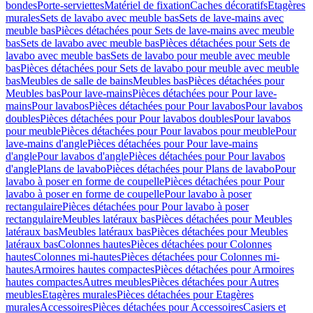
bondes
Porte-serviettes
Matériel de fixation
Caches décoratifs
Etagères
murales
Sets de lavabo avec meuble bas
Sets de lave-mains avec
meuble bas
Pièces détachées pour Sets de lave-mains avec meuble
bas
Sets de lavabo avec meuble bas
Pièces détachées pour Sets de
lavabo avec meuble bas
Sets de lavabo pour meuble avec meuble
bas
Pièces détachées pour Sets de lavabo pour meuble avec meuble
bas
Meubles de salle de bains
Meubles bas
Pièces détachées pour
Meubles bas
Pour lave-mains
Pièces détachées pour Pour lave-
mains
Pour lavabos
Pièces détachées pour Pour lavabos
Pour lavabos
doubles
Pièces détachées pour Pour lavabos doubles
Pour lavabos
pour meuble
Pièces détachées pour Pour lavabos pour meuble
Pour
lave-mains d'angle
Pièces détachées pour Pour lave-mains
d'angle
Pour lavabos d'angle
Pièces détachées pour Pour lavabos
d'angle
Plans de lavabo
Pièces détachées pour Plans de lavabo
Pour
lavabo à poser en forme de coupelle
Pièces détachées pour Pour
lavabo à poser en forme de coupelle
Pour lavabo à poser
rectangulaire
Pièces détachées pour Pour lavabo à poser
rectangulaire
Meubles latéraux bas
Pièces détachées pour Meubles
latéraux bas
Meubles latéraux bas
Pièces détachées pour Meubles
latéraux bas
Colonnes hautes
Pièces détachées pour Colonnes
hautes
Colonnes mi-hautes
Pièces détachées pour Colonnes mi-
hautes
Armoires hautes compactes
Pièces détachées pour Armoires
hautes compactes
Autres meubles
Pièces détachées pour Autres
meubles
Etagères murales
Pièces détachées pour Etagères
murales
Accessoires
Pièces détachées pour Accessoires
Casiers et