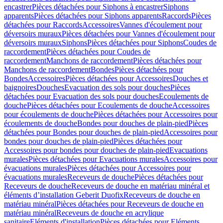
encastrer
Pièces détachées pour Siphons à encastrer
Siphons
apparents
Pièces détachées pour Siphons apparents
Raccords
Pièces
détachées pour Raccords
Accessoires
Vannes d'écoulement pour
déversoirs muraux
Pièces détachées pour Vannes d'écoulement pour
déversoirs muraux
Siphons
Pièces détachées pour Siphons
Coudes de
raccordement
Pièces détachées pour Coudes de
raccordement
Manchons de raccordement
Pièces détachées pour
Manchons de raccordement
Bondes
Pièces détachées pour
Bondes
Accessoires
Pièces détachées pour Accessoires
Douches et
baignoires
Douches
Evacuation des sols pour douches
Pièces
détachées pour Evacuation des sols pour douches
Ecoulements de
douche
Pièces détachées pour Ecoulements de douche
Accessoires
pour écoulements de douche
Pièces détachées pour Accessoires pour
écoulements de douche
Bondes pour douches de plain-pied
Pièces
détachées pour Bondes pour douches de plain-pied
Accessoires pour
bondes pour douches de plain-pied
Pièces détachées pour
Accessoires pour bondes pour douches de plain-pied
Evacuations
murales
Pièces détachées pour Evacuations murales
Accessoires pour
évacuations murales
Pièces détachées pour Accessoires pour
évacuations murales
Receveurs de douche
Pièces détachées pour
Receveurs de douche
Receveurs de douche en matériau minéral et
éléments d’installation Geberit Duofix
Receveurs de douche en
matériau minéral
Pièces détachées pour Receveurs de douche en
matériau minéral
Receveurs de douche en acrylique
sanitaire
Eléments d'installation
Pièces détachées pour Eléments