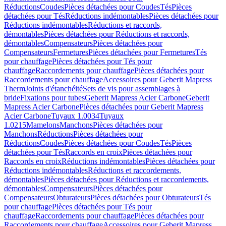
Réductions
Coudes
Pièces détachées pour Coudes
Tés
Pièces
détachées pour Tés
Réductions indémontables
Pièces détachées pour
Réductions indémontables
Réductions et raccords,
démontables
Pièces détachées pour Réductions et raccords,
démontables
Compensateurs
Pièces détachées pour
Compensateurs
Fermetures
Pièces détachées pour Fermetures
Tés
pour chauffage
Pièces détachées pour Tés pour
chauffage
Raccordements pour chauffage
Pièces détachées pour
Raccordements pour chauffage
Accessoires pour Geberit Mapress
Therm
Joints d'étanchéité
Sets de vis pour assemblages à
bride
Fixations pour tubes
Geberit Mapress Acier Carbone
Geberit
Mapress Acier Carbone
Pièces détachées pour Geberit Mapress
Acier Carbone
Tuyaux 1.0034
Tuyaux
1.0215
Mamelons
Manchons
Pièces détachées pour
Manchons
Réductions
Pièces détachées pour
Réductions
Coudes
Pièces détachées pour Coudes
Tés
Pièces
détachées pour Tés
Raccords en croix
Pièces détachées pour
Raccords en croix
Réductions indémontables
Pièces détachées pour
Réductions indémontables
Réductions et raccordements,
démontables
Pièces détachées pour Réductions et raccordements,
démontables
Compensateurs
Pièces détachées pour
Compensateurs
Obturateurs
Pièces détachées pour Obturateurs
Tés
pour chauffage
Pièces détachées pour Tés pour
chauffage
Raccordements pour chauffage
Pièces détachées pour
Raccordements pour chauffage
Accessoires pour Geberit Mapress