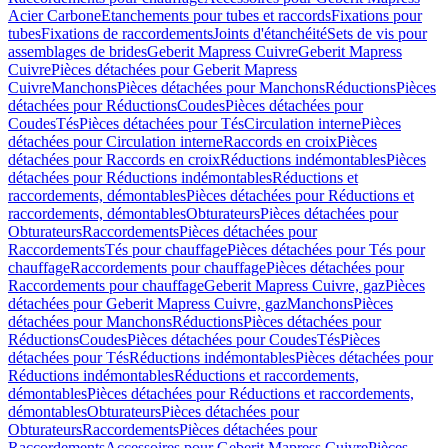
Acier Carbone
Etanchements pour tubes et raccords
Fixations pour
tubes
Fixations de raccordements
Joints d'étanchéité
Sets de vis pour
assemblages de brides
Geberit Mapress Cuivre
Geberit Mapress
Cuivre
Pièces détachées pour Geberit Mapress
Cuivre
Manchons
Pièces détachées pour Manchons
Réductions
Pièces
détachées pour Réductions
Coudes
Pièces détachées pour
Coudes
Tés
Pièces détachées pour Tés
Circulation interne
Pièces
détachées pour Circulation interne
Raccords en croix
Pièces
détachées pour Raccords en croix
Réductions indémontables
Pièces
détachées pour Réductions indémontables
Réductions et
raccordements, démontables
Pièces détachées pour Réductions et
raccordements, démontables
Obturateurs
Pièces détachées pour
Obturateurs
Raccordements
Pièces détachées pour
Raccordements
Tés pour chauffage
Pièces détachées pour Tés pour
chauffage
Raccordements pour chauffage
Pièces détachées pour
Raccordements pour chauffage
Geberit Mapress Cuivre, gaz
Pièces
détachées pour Geberit Mapress Cuivre, gaz
Manchons
Pièces
détachées pour Manchons
Réductions
Pièces détachées pour
Réductions
Coudes
Pièces détachées pour Coudes
Tés
Pièces
détachées pour Tés
Réductions indémontables
Pièces détachées pour
Réductions indémontables
Réductions et raccordements,
démontables
Pièces détachées pour Réductions et raccordements,
démontables
Obturateurs
Pièces détachées pour
Obturateurs
Raccordements
Pièces détachées pour
Raccordements
Accessoires pour Geberit Mapress Cuivre
Pièces