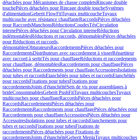
détachées pour Mécanismes de chasse complets
Rinçage double
touche
Pièces détachées pour Rinçage double touche
Systèmes
d'alimentation
Geberit FlowFit
Tuyaux multicouche
Tuyaux
multicouche avec résistance chauffante
Raccords
Pièces détachées
pour Raccords
Manchons
Réductions
Coudes
Tés
Circulation
interne
Pièces détachées pour Circulation interne
Réductions
indémontables
Réductions et raccords, démontables
Pièces détachées
pour Réductions et raccords,
démontables
Obturateurs
Raccordements
Pièces détachées pour
Raccordements
Distributeurs avec raccordement à visser
Répartiteur
avec raccord à sertir
Tés pour chauffage
Réductions et raccordements
pour chauffage, démontables
Raccordements pour chauffage
Pièces
détachées pour Raccordements pour chauffage
Accessoires
Isolations
pour tubes et raccords
Etanchéités pour tubes et raccords
Etanchéités
pour raccords
Fixations pour tubes
Fixations pour
raccordements
Joints d'étanchéité
Sets de vis pour assemblages à
bride
Consommables
Geberit PushFit
Tuyaux multicouches
Tuyaux
multicouches pour chauffage
Raccords
Pièces détachées pour
Raccords
Raccordements
Pièces détachées pour
Raccordements
Raccordements pour chauffage
Pièces détachées pour
Raccordements pour chauffage
Accessoires
Pièces détachées pour
Accessoires
Isolations pour tubes et raccords
Etanchements pour
tubes et raccords
Fixations pour tubes
Fixations de
raccordements
Pièces détachées pour Fixations de
raccordements
Joints d'étanchéité
Geberit Mepla
Tuyaux multicouches