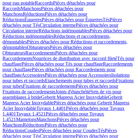
pour eau potable
Raccords
Pièces détachées pour
Raccords
Manchons
Pièces détachées pour
Manchons
Réductions
Pièces détachées pour
Réductions
Équerres
Pièces détachées pour Équerres
Tés
Pièces
détachées pour Tés
Circulation interne
Pièces détachées pour
Circulation interne
Réductions indémontables
Pièces détachées pour
Réductions indémontables
Réductions et raccordements,
démontables
Pièces détachées pour Réductions et raccordements,
démontables
Obturateurs
Pièces détachées pour
Obturateurs
Raccordements
Pièces détachées pour
Raccordements
Nourrices de distribution avec raccord fileté
Tés pour
chauffage
Pièces détachées pour Tés pour chauffage
Raccordements
pour chauffage
Pièces détachées pour Raccordements pour
chauffage
Accessoires
Pièces détachées pour Accessoires
Isolations
pour tubes et raccords
Etanchements pour tubes et raccords
Fixations
pour tubes
Fixations de raccordements
Pièces détachées pour
Fixations de raccordements
Joints d'étanchéité
Sets de vis pour
assemblages à bride
Geberit Mapress Acier Inoxydable
Geberit
Mapress Acier Inoxydable
Pièces détachées pour Geberit Mapress
Acier Inoxydable
Tuyaux 1.4401
Pièces détachées pour Tuyaux
1.4401
Tuyaux 1.4521
Pièces détachées pour Tuyaux
1.4521
Mamelons
Manchons
Pièces détachées pour
Manchons
Réductions
Pièces détachées pour
Réductions
Coudes
Pièces détachées pour Coudes
Tés
Pièces
détachées pour Tés
Circulation interne
Pièces détachées pour