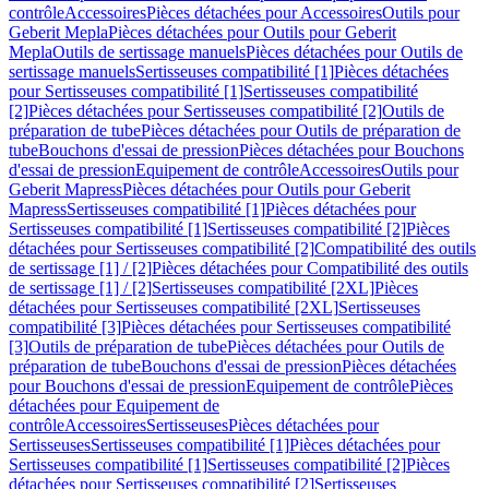
contrôle
Accessoires
Pièces détachées pour Accessoires
Outils pour
Geberit Mepla
Pièces détachées pour Outils pour Geberit
Mepla
Outils de sertissage manuels
Pièces détachées pour Outils de
sertissage manuels
Sertisseuses compatibilité [1]
Pièces détachées
pour Sertisseuses compatibilité [1]
Sertisseuses compatibilité
[2]
Pièces détachées pour Sertisseuses compatibilité [2]
Outils de
préparation de tube
Pièces détachées pour Outils de préparation de
tube
Bouchons d'essai de pression
Pièces détachées pour Bouchons
d'essai de pression
Equipement de contrôle
Accessoires
Outils pour
Geberit Mapress
Pièces détachées pour Outils pour Geberit
Mapress
Sertisseuses compatibilité [1]
Pièces détachées pour
Sertisseuses compatibilité [1]
Sertisseuses compatibilité [2]
Pièces
détachées pour Sertisseuses compatibilité [2]
Compatibilité des outils
de sertissage [1] / [2]
Pièces détachées pour Compatibilité des outils
de sertissage [1] / [2]
Sertisseuses compatibilité [2XL]
Pièces
détachées pour Sertisseuses compatibilité [2XL]
Sertisseuses
compatibilité [3]
Pièces détachées pour Sertisseuses compatibilité
[3]
Outils de préparation de tube
Pièces détachées pour Outils de
préparation de tube
Bouchons d'essai de pression
Pièces détachées
pour Bouchons d'essai de pression
Equipement de contrôle
Pièces
détachées pour Equipement de
contrôle
Accessoires
Sertisseuses
Pièces détachées pour
Sertisseuses
Sertisseuses compatibilité [1]
Pièces détachées pour
Sertisseuses compatibilité [1]
Sertisseuses compatibilité [2]
Pièces
détachées pour Sertisseuses compatibilité [2]
Sertisseuses