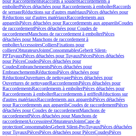
pour Raccordements
Raccords à souder
Raccordements à
emboîter
Pièces détachées pour Raccordements à emboîter
Raccords
de serrage
Réductions sur d'autres matériaux
Pièces détachées pour
Réductions sur d'autres matériaux
Raccordements aux
appareils
Pièces détachées pour Raccordements aux appareils
Coudes
de raccordement
Pièces détachées pour Coudes de
raccordement
Manchons de raccordement à emboîter
Pièces
détachées pour Manchons de raccordement à
emboîter
Accessoires
Colliers
Fixations pour
colliers
Obturateurs
Joints
Consommables
Geberit Silent-
PP
Tuyaux
Pièces détachées pour Tuyaux
Pièces
Pièces détachées
pour Pièces
Coudes
Pièces détachées pour
Coudes
Embranchements
Pièces détachées pour
Embranchements
Réductions
Pièces détachées pour
Réductions
Ouvertures de nettoyage
Pièces détachées pour
Ouvertures de nettoyage
Raccordements
Pièces détachées pour
Raccordements
Raccordements à emboîter
Pièces détachées pour
Raccordements à emboîter
Raccordements à griffes
Réductions sur
d'autres matériaux
Raccordements aux appareils
Pièces détachées
pour Raccordements aux appareils
Coudes de raccordement
Pièces
détachées pour Coudes de raccordement
Manchons de
raccordement
Pièces détachées pour Manchons de
raccordement
Accessoires
Obturateurs
Joints
Cape de
protection
Consommables
Geberit Silent-Pro
Tuyaux
Pièces détachées
pour Tuyaux
Pièces
Pièces détachées pour Pièces
Coudes
Pièces