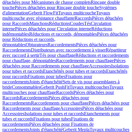
détachées pour Mécanismes de chasse complets
Rinçage double
touche
Pièces détachées pour Rinçage double touche
Systèmes
d'alimentation
Geberit FlowFit
Tuyaux multicouche
Tuyaux
multicouche avec résistance chauffante
Raccords
Pièces détachées
pour Raccords
Manchons
Réductions
Coudes
Tés
Circulation
interne
Pièces détachées pour Circulation interne
Réductions
indémontables
Réductions et raccords, démontables
Pièces détachées
pour Réductions et raccords,
démontables
Obturateurs
Raccordements
Pièces détachées pour
Raccordements
Distributeurs avec raccordement à visser
Répartiteur
avec raccord à sertir
Tés pour chauffage
Réductions et raccordements
pour chauffage, démontables
Raccordements pour chauffage
Pièces
détachées pour Raccordements pour chauffage
Accessoires
Isolations
pour tubes et raccords
Etanchéités pour tubes et raccords
Etanchéités
pour raccords
Fixations pour tubes
Fixations pour
raccordements
Joints d'étanchéité
Sets de vis pour assemblages à
bride
Consommables
Geberit PushFit
Tuyaux multicouches
Tuyaux
multicouches pour chauffage
Raccords
Pièces détachées pour
Raccords
Raccordements
Pièces détachées pour
Raccordements
Raccordements pour chauffage
Pièces détachées pour
Raccordements pour chauffage
Accessoires
Pièces détachées pour
Accessoires
Isolations pour tubes et raccords
Etanchements pour
tubes et raccords
Fixations pour tubes
Fixations de
raccordements
Pièces détachées pour Fixations de
raccordements
Joints d'étanchéité
Geberit Mepla
Tuyaux multicouches