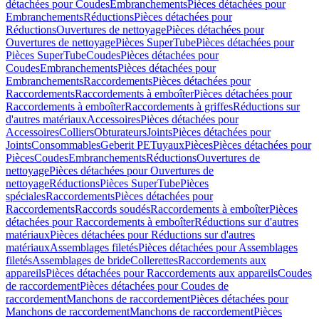
détachées pour Coudes
Embranchements
Pièces détachées pour
Embranchements
Réductions
Pièces détachées pour
Réductions
Ouvertures de nettoyage
Pièces détachées pour
Ouvertures de nettoyage
Pièces SuperTube
Pièces détachées pour
Pièces SuperTube
Coudes
Pièces détachées pour
Coudes
Embranchements
Pièces détachées pour
Embranchements
Raccordements
Pièces détachées pour
Raccordements
Raccordements à emboîter
Pièces détachées pour
Raccordements à emboîter
Raccordements à griffes
Réductions sur
d'autres matériaux
Accessoires
Pièces détachées pour
Accessoires
Colliers
Obturateurs
Joints
Pièces détachées pour
Joints
Consommables
Geberit PE
Tuyaux
Pièces
Pièces détachées pour
Pièces
Coudes
Embranchements
Réductions
Ouvertures de
nettoyage
Pièces détachées pour Ouvertures de
nettoyage
Réductions
Pièces SuperTube
Pièces
spéciales
Raccordements
Pièces détachées pour
Raccordements
Raccords soudés
Raccordements à emboîter
Pièces
détachées pour Raccordements à emboîter
Réductions sur d'autres
matériaux
Pièces détachées pour Réductions sur d'autres
matériaux
Assemblages filetés
Pièces détachées pour Assemblages
filetés
Assemblages de bride
Collerettes
Raccordements aux
appareils
Pièces détachées pour Raccordements aux appareils
Coudes
de raccordement
Pièces détachées pour Coudes de
raccordement
Manchons de raccordement
Pièces détachées pour
Manchons de raccordement
Manchons de raccordement
Pièces