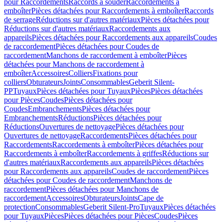
pour Raccordements
Raccords à souder
Raccordements à
emboîter
Pièces détachées pour Raccordements à emboîter
Raccords
de serrage
Réductions sur d'autres matériaux
Pièces détachées pour
Réductions sur d'autres matériaux
Raccordements aux
appareils
Pièces détachées pour Raccordements aux appareils
Coudes
de raccordement
Pièces détachées pour Coudes de
raccordement
Manchons de raccordement à emboîter
Pièces
détachées pour Manchons de raccordement à
emboîter
Accessoires
Colliers
Fixations pour
colliers
Obturateurs
Joints
Consommables
Geberit Silent-
PP
Tuyaux
Pièces détachées pour Tuyaux
Pièces
Pièces détachées
pour Pièces
Coudes
Pièces détachées pour
Coudes
Embranchements
Pièces détachées pour
Embranchements
Réductions
Pièces détachées pour
Réductions
Ouvertures de nettoyage
Pièces détachées pour
Ouvertures de nettoyage
Raccordements
Pièces détachées pour
Raccordements
Raccordements à emboîter
Pièces détachées pour
Raccordements à emboîter
Raccordements à griffes
Réductions sur
d'autres matériaux
Raccordements aux appareils
Pièces détachées
pour Raccordements aux appareils
Coudes de raccordement
Pièces
détachées pour Coudes de raccordement
Manchons de
raccordement
Pièces détachées pour Manchons de
raccordement
Accessoires
Obturateurs
Joints
Cape de
protection
Consommables
Geberit Silent-Pro
Tuyaux
Pièces détachées
pour Tuyaux
Pièces
Pièces détachées pour Pièces
Coudes
Pièces