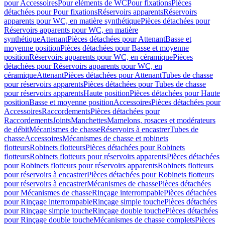
pour Accessoires
Pour eléments de WC
Pour fixations
Pièces
détachées pour Pour fixations
Réservoirs apparents
Réservoirs
apparents pour WC, en matière synthétique
Pièces détachées pour
Réservoirs apparents pour WC, en matière
synthétique
Attenant
Pièces détachées pour Attenant
Basse et
moyenne position
Pièces détachées pour Basse et moyenne
position
Réservoirs apparents pour WC, en céramique
Pièces
détachées pour Réservoirs apparents pour WC, en
céramique
Attenant
Pièces détachées pour Attenant
Tubes de chasse
pour réservoirs apparents
Pièces détachées pour Tubes de chasse
pour réservoirs apparents
Haute position
Pièces détachées pour Haute
position
Basse et moyenne position
Accessoires
Pièces détachées pour
Accessoires
Raccordements
Pièces détachées pour
Raccordements
Joints
Manchettes
Mamelons, rosaces et modérateurs
de débit
Mécanismes de chasse
Réservoirs à encastrer
Tubes de
chasse
Accessoires
Mécanismes de chasse et robinets
flotteurs
Robinets flotteurs
Pièces détachées pour Robinets
flotteurs
Robinets flotteurs pour réservoirs apparents
Pièces détachées
pour Robinets flotteurs pour réservoirs apparents
Robinets flotteurs
pour réservoirs à encastrer
Pièces détachées pour Robinets flotteurs
pour réservoirs à encastrer
Mécanismes de chasse
Pièces détachées
pour Mécanismes de chasse
Rinçage interrompable
Pièces détachées
pour Rinçage interrompable
Rinçage simple touche
Pièces détachées
pour Rinçage simple touche
Rinçage double touche
Pièces détachées
pour Rinçage double touche
Mécanismes de chasse complets
Pièces