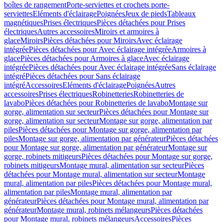
boîtes de rangement
Porte-serviettes et crochets porte-
serviettes
Eléments d'éclairage
Poignées
Jeux de pieds
Tableaux
magnétiques
Prises électriques
Pièces détachées pour Prises
électriques
Autres accessoires
Miroirs et armoires à
glace
Miroirs
Pièces détachées pour Miroirs
Avec éclairage
intégrée
Pièces détachées pour Avec éclairage intégrée
Armoires à
glace
Pièces détachées pour Armoires à glace
Avec éclairage
intégrée
Pièces détachées pour Avec éclairage intégrée
Sans éclairage
intégré
Pièces détachées pour Sans éclairage
intégré
Accessoires
Eléments d'éclairage
Poignées
Autres
accessoires
Prises électriques
Robinetteries
Robinetteries de
lavabo
Pièces détachées pour Robinetteries de lavabo
Montage sur
gorge, alimentation sur secteur
Pièces détachées pour Montage sur
gorge, alimentation sur secteur
Montage sur gorge, alimentation par
piles
Pièces détachées pour Montage sur gorge, alimentation par
piles
Montage sur gorge, alimentation par générateur
Pièces détachées
pour Montage sur gorge, alimentation par générateur
Montage sur
gorge, robinets mitigeurs
Pièces détachées pour Montage sur gorge,
robinets mitigeurs
Montage mural, alimentation sur secteur
Pièces
détachées pour Montage mural, alimentation sur secteur
Montage
mural, alimentation par piles
Pièces détachées pour Montage mural,
alimentation par piles
Montage mural, alimentation par
générateur
Pièces détachées pour Montage mural, alimentation par
générateur
Montage mural, robinets mélangeurs
Pièces détachées
pour Montage mural, robinets mélangeurs
Accessoires
Pièces