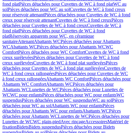
fond plat
Pièces détachées pour Cuvettes de WC à fond plat
WC au
sol
Pièces détachées pour WC au sol
Cuvettes de WC à fond creux
pour réservoir attenant
Pièces détachées pour Cuvettes de WC à fond
creux pour réservoir attenant
Cuvettes de WC à fond creux
Pièces
détachées pour Cuvettes de WC à fond creux
Cuvettes de WC à
fond plat
Pièces détachées pour Cuvettes de WC à fond
plat
Réservoirs apparents pour WC, en céramique
sanitaire
Attenant
Abattants WC
Pièces détachées pour Abattants
WC
Abattants WC
Pièces détachées pour Abattants WC
WC
Comfort
Pièces détachées pour WC Comfort
Cuvettes de WC à fond
creux surélevées
Pièces détachées pour Cuvettes de WC à fond
creux surélevées
Cuvettes de WC à fond plat surélevées
Pièces
détachées pour Cuvettes de WC à fond plat surélevées
Cuvettes de
WC à fond creux rallongées
Pièces détachées pour Cuvettes de WC
à fond creux rallongées
Abattants WC Comfort
Pièces détachées pour
Abattants WC Comfort
Abattants WC
Pièces détachées pour
Abattants WC
Lunettes de WC
Pièces détachées pour Lunettes de
WC
WC pour enfants
Pièces détachées pour WC pour enfants
WC
suspendus
Pièces détachées pour WC suspendus
WC au sol
Pièces
détachées pour WC au sol
Abattants WC pour enfants
Pièces
détachées pour Abattants WC pour enfants
Abattants WC
Pièces
détachées pour Abattants WC
Lunettes de WC
Pièces détachées pour
Lunettes de WC
WC plain-pied
Avec rinçage
Accessoires
Matériel de
fixation
Bidets
Bidets suspendus
Pièces détachées pour Bidets
suspendus
Bidets au sol
Pièces détachées pour Bidets au