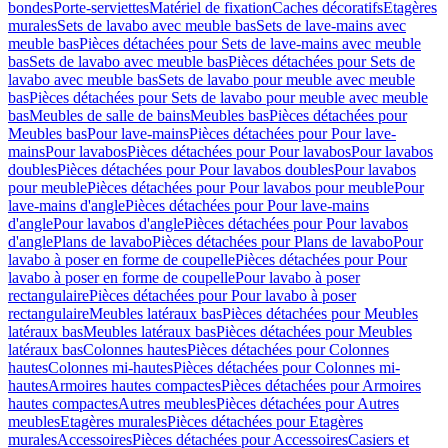
bondes
Porte-serviettes
Matériel de fixation
Caches décoratifs
Etagères
murales
Sets de lavabo avec meuble bas
Sets de lave-mains avec
meuble bas
Pièces détachées pour Sets de lave-mains avec meuble
bas
Sets de lavabo avec meuble bas
Pièces détachées pour Sets de
lavabo avec meuble bas
Sets de lavabo pour meuble avec meuble
bas
Pièces détachées pour Sets de lavabo pour meuble avec meuble
bas
Meubles de salle de bains
Meubles bas
Pièces détachées pour
Meubles bas
Pour lave-mains
Pièces détachées pour Pour lave-
mains
Pour lavabos
Pièces détachées pour Pour lavabos
Pour lavabos
doubles
Pièces détachées pour Pour lavabos doubles
Pour lavabos
pour meuble
Pièces détachées pour Pour lavabos pour meuble
Pour
lave-mains d'angle
Pièces détachées pour Pour lave-mains
d'angle
Pour lavabos d'angle
Pièces détachées pour Pour lavabos
d'angle
Plans de lavabo
Pièces détachées pour Plans de lavabo
Pour
lavabo à poser en forme de coupelle
Pièces détachées pour Pour
lavabo à poser en forme de coupelle
Pour lavabo à poser
rectangulaire
Pièces détachées pour Pour lavabo à poser
rectangulaire
Meubles latéraux bas
Pièces détachées pour Meubles
latéraux bas
Meubles latéraux bas
Pièces détachées pour Meubles
latéraux bas
Colonnes hautes
Pièces détachées pour Colonnes
hautes
Colonnes mi-hautes
Pièces détachées pour Colonnes mi-
hautes
Armoires hautes compactes
Pièces détachées pour Armoires
hautes compactes
Autres meubles
Pièces détachées pour Autres
meubles
Etagères murales
Pièces détachées pour Etagères
murales
Accessoires
Pièces détachées pour Accessoires
Casiers et