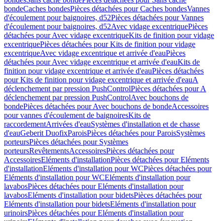
bonde
Caches bondes
Pièces détachées pour Caches bondes
Vannes
d'écoulement pour baignoires, d52
Pièces détachées pour Vannes
d'écoulement pour baignoires, d52
Avec vidage excentrique
Pièces
détachées pour Avec vidage excentrique
Kits de finition pour vidage
excentrique
Pièces détachées pour Kits de finition pour vidage
excentrique
Avec vidage excentrique et arrivée d'eau
Pièces
détachées pour Avec vidage excentrique et arrivée d'eau
Kits de
finition pour vidage excentrique et arrivée d'eau
Pièces détachées
pour Kits de finition pour vidage excentrique et arrivée d'eau
A
déclenchement par pression PushControl
Pièces détachées pour A
déclenchement par pression PushControl
Avec bouchons de
bonde
Pièces détachées pour Avec bouchons de bonde
Accessoires
pour vannes d'écoulement de baignoires
Kits de
raccordement
Arrivées d'eau
Systèmes d'installation et de chasse
d'eau
Geberit Duofix
Parois
Pièces détachées pour Parois
Systèmes
porteurs
Pièces détachées pour Systèmes
porteurs
Revêtements
Accessoires
Pièces détachées pour
Accessoires
Eléments d'installation
Pièces détachées pour Eléments
d'installation
Eléments d'installation pour WC
Pièces détachées pour
Eléments d'installation pour WC
Eléments d'installation pour
lavabos
Pièces détachées pour Eléments d'installation pour
lavabos
Eléments d'installation pour bidets
Pièces détachées pour
Eléments d'installation pour bidets
Eléments d'installation pour
urinoirs
Pièces détachées pour Eléments d'installation pour