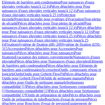
Eléments de barrières anti-condensation
Pour naissances d'eaux
pluviales verticales jusqu'à 12 l/s
Pièces détachées pour Pour
naissances d'eaux pluviales verticales jusqu'à 12 l/s
Pour naissances
d'eaux pluviales verticales jusqu'à 25 l/s
Protection
incendie
Protection incendie pour systèmes d'évacuation
Trop-pleins
de sécurité
Pièces détachées pour Trop-pleins de sécurité
Pour
naissances d'eaux pluviales verticales jusqu'à 12 l/s
Pièces détachées
pour Pour naissances d'eaux pluviales verticales jusqu'à 12 l/s
Pour
naissances d'eaux pluviales verticales jusqu'à 25 l/s
Pièces détachées
pour Pour naissances d'eaux pluviales verticales jusqu'à 25
l/s
Fixations
Système de fixation d40–200
Système de fixation d250–
315
Accessoires
Pièces détachées pour Accessoires
Pour
naissances
Pièces détachées pour Pour naissances
Pour
fixations
Evacuation des toitures conventionnelle
Naissances d'eaux
pluviales
Pièces détachées pour Naissances d'eaux pluviales
Eléments
de barrières anti-condensation
Pièces détachées pour Eléments de
barrières anti-condensation
Accessoires
Outils, composants réseau et
logiciels
Outils
Outils pour Geberit FlowFit
Pièces détachées pour
Outils pour Geberit FlowFit
Outils de sertissage manuels
Pièces
détachées pour Outils de sertissage manuels
Sertisseuses
compatibilité [1]
Pièces détachées pour Sertisseuses compatibilité
[1]
Sertisseuses compatibilité [2]
Pièces détachées pour Sertisseuses
compatibilité [2]
Outils de préparation de tube
Pièces détachées pour
Outils de préparation de tube
Bouchons d'essai de pression
Pièces
détachées pour Bouchons d'essai de pression
Equipements de