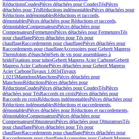
Réductions
Coudes
Pièces détachées pour Coudes
Tés
Pièces
détachées pour Tés
Réductions indémontables
Pièces détachées pour
Réductions indémontables
Réductions et raccords,
démontables
Pièces détachées pour Réductions et raccords,
démontables
Compensateurs
Pièces détachées pour
Compensateurs
Fermetures
Pièces détachées pour Fermetures
Tés
pour chauffage
Pièces détachées pour Tés pour
chauffage
Raccordements pour chauffage
Pièces détachées pour
Raccordements pour chauffage
Accessoires pour Geberit Mapress
Therm
Joints d'étanchéité
Sets de vis pour assemblages à
bride
Fixations pour tubes
Geberit Mapress Acier Carbone
Geberit
Mapress Acier Carbone
Pièces détachées pour Geberit Mapress
Acier Carbone
Tuyaux 1.0034
Tuyaux
1.0215
Mamelons
Manchons
Pièces détachées pour
Manchons
Réductions
Pièces détachées pour
Réductions
Coudes
Pièces détachées pour Coudes
Tés
Pièces
détachées pour Tés
Raccords en croix
Pièces détachées pour
Raccords en croix
Réductions indémontables
Pièces détachées pour
Réductions indémontables
Réductions et raccordements,
démontables
Pièces détachées pour Réductions et raccordements,
démontables
Compensateurs
Pièces détachées pour
Compensateurs
Obturateurs
Pièces détachées pour Obturateurs
Tés
pour chauffage
Pièces détachées pour Tés pour
chauffage
Raccordements pour chauffage
Pièces détachées pour
Raccordements pour chauffage
Accessoires pour Geberit Mapress