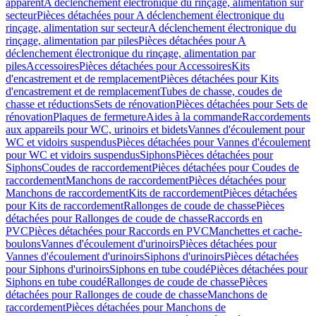
apparent
A déclenchement électronique du rinçage, alimentation sur
secteur
Pièces détachées pour A déclenchement électronique du
rinçage, alimentation sur secteur
A déclenchement électronique du
rinçage, alimentation par piles
Pièces détachées pour A
déclenchement électronique du rinçage, alimentation par
piles
Accessoires
Pièces détachées pour Accessoires
Kits
d'encastrement et de remplacement
Pièces détachées pour Kits
d'encastrement et de remplacement
Tubes de chasse, coudes de
chasse et réductions
Sets de rénovation
Pièces détachées pour Sets de
rénovation
Plaques de fermeture
Aides à la commande
Raccordements
aux appareils pour WC, urinoirs et bidets
Vannes d'écoulement pour
WC et vidoirs suspendus
Pièces détachées pour Vannes d'écoulement
pour WC et vidoirs suspendus
Siphons
Pièces détachées pour
Siphons
Coudes de raccordement
Pièces détachées pour Coudes de
raccordement
Manchons de raccordement
Pièces détachées pour
Manchons de raccordement
Kits de raccordement
Pièces détachées
pour Kits de raccordement
Rallonges de coude de chasse
Pièces
détachées pour Rallonges de coude de chasse
Raccords en
PVC
Pièces détachées pour Raccords en PVC
Manchettes et cache-
boulons
Vannes d'écoulement d'urinoirs
Pièces détachées pour
Vannes d'écoulement d'urinoirs
Siphons d'urinoirs
Pièces détachées
pour Siphons d'urinoirs
Siphons en tube coudé
Pièces détachées pour
Siphons en tube coudé
Rallonges de coude de chasse
Pièces
détachées pour Rallonges de coude de chasse
Manchons de
raccordement
Pièces détachées pour Manchons de