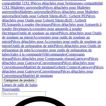
compatibilité [2XL]
Pièces détachées pour Sertisseuses compatibilité
[2XL]
Mallettes universelles
Pièces détachées pour Mallettes
universelles
Mallettes universelles
Pièces détachées pour Mallettes
universelles
Outils pour Geberit Silent-db20 / Geberit PE
Pièces
détachées pour Outils pour Geberit Silent-db20 / Geberit
PE
Appareils à souder électriques
Pièces détachées pour Appareils à
souder électriques
Accessoires pour appareils à souder
électriques
Outils de soudage au miroir
Pièces détachées pour Outils
de soudage au miroir
Accessoires pour outils de soudage au
miroir
Pièces détachées pour Accessoires pour outils de soudage au
miroir
Outils de préparation de tube
Pièces détachées pour Outils de
préparation de tube
Accessoires pour outils de préparation de
tubes
Aides à la commande
Télécommandes
Composants
réseau
Pièces détachées pour Composants réseau
Gateways
Pièces
détachées pour Gateways
Convertisseurs
Pièces détachées pour
Convertisseurs
Matériel de montage
Geberit Connect
Gateways
Pièces
détachées pour Gateways
Convertisseur
Pièces détachées pour
Convertisseur
Matériel de montage
Catégories de produits
Lignes de salle de bains
Nouveautés