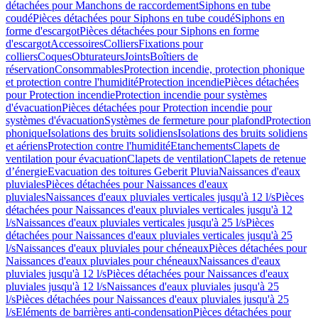
détachées pour Manchons de raccordement
Siphons en tube
coudé
Pièces détachées pour Siphons en tube coudé
Siphons en
forme d'escargot
Pièces détachées pour Siphons en forme
d'escargot
Accessoires
Colliers
Fixations pour
colliers
Coques
Obturateurs
Joints
Boîtiers de
réservation
Consommables
Protection incendie, protection phonique
et protection contre l'humidité
Protection incendie
Pièces détachées
pour Protection incendie
Protection incendie pour systèmes
d'évacuation
Pièces détachées pour Protection incendie pour
systèmes d'évacuation
Systèmes de fermeture pour plafond
Protection
phonique
Isolations des bruits solidiens
Isolations des bruits solidiens
et aériens
Protection contre l'humidité
Etanchements
Clapets de
ventilation pour évacuation
Clapets de ventilation
Clapets de retenue
d’énergie
Evacuation des toitures Geberit Pluvia
Naissances d'eaux
pluviales
Pièces détachées pour Naissances d'eaux
pluviales
Naissances d'eaux pluviales verticales jusqu'à 12 l/s
Pièces
détachées pour Naissances d'eaux pluviales verticales jusqu'à 12
l/s
Naissances d'eaux pluviales verticales jusqu'à 25 l/s
Pièces
détachées pour Naissances d'eaux pluviales verticales jusqu'à 25
l/s
Naissances d'eaux pluviales pour chéneaux
Pièces détachées pour
Naissances d'eaux pluviales pour chéneaux
Naissances d'eaux
pluviales jusqu'à 12 l/s
Pièces détachées pour Naissances d'eaux
pluviales jusqu'à 12 l/s
Naissances d'eaux pluviales jusqu'à 25
l/s
Pièces détachées pour Naissances d'eaux pluviales jusqu'à 25
l/s
Eléments de barrières anti-condensation
Pièces détachées pour