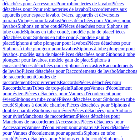
détachées pour Accessoires
Pour robinetteries de lavabo
Pièces
détachées pour Pour robinetteries de lavabo
Raccordements aux
appareils pour espace lavabo, éviers, appareils et déversoirs
muraux
Vidages pour lavabos
Pièces détachées pour Vidages pour
lavabos
Siphons en tube coudé
Pièces détachées pour Siphons en
tube coudé
Siphons en tube coudé, modèle gain de place
Pièces
détachées pour Siphons en tube coudé, modèle gain de
place
Siphons à tube plongeur pour lavabos
Pièces détachées pour
Siphons à tube plongeur pour lavabos
Siphons à tube plongeur pour
lavabos, modèle gain de place
Pièces détachées pour Siphons à tube
plongeur pour lavabos, modèle gain de place
Siphons à
encastrer
Pièces détachées pour Siphons à encastrer
Raccordements
de lavabo
Pièces détachées pour Raccordements de lavabo
Manchons
de raccordement
Coudes de
raccordement
Recouvrements
Raccords
Pièces détachées pour
Raccords
Joints
Tubes de trop-plein
Rallonges
Vannes d'écoulement
pour éviers
Pièces détachées pour Vannes d'écoulement pour
éviers
Siphons en tube coudé
Pièces détachées pour Siphons en tube
coudé
Siphons à double chambre
Pièces détachées pour Siphons à
double chambre
Siphons pour évier
Pièces détachées pour Siphons
pour évier
Manchons de raccordement
Pièces détachées pour
Manchons de raccordement
Accessoires
Pièces détachées pour
Accessoires
Vannes d'écoulement pour appareils
Pièces détachées
pour Vannes d'écoulement pour appareils
Siphons en tube
coudé
Pièces détachées pour Siphons en tube coudé
Siphons à