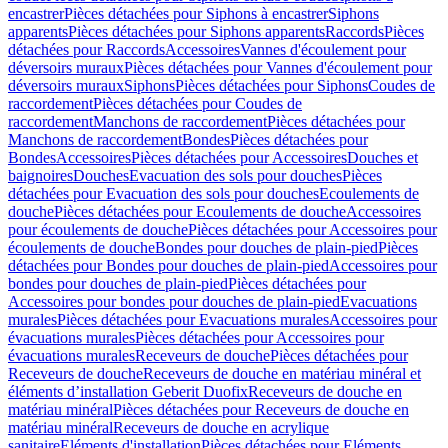
encastrer
Pièces détachées pour Siphons à encastrer
Siphons
apparents
Pièces détachées pour Siphons apparents
Raccords
Pièces
détachées pour Raccords
Accessoires
Vannes d'écoulement pour
déversoirs muraux
Pièces détachées pour Vannes d'écoulement pour
déversoirs muraux
Siphons
Pièces détachées pour Siphons
Coudes de
raccordement
Pièces détachées pour Coudes de
raccordement
Manchons de raccordement
Pièces détachées pour
Manchons de raccordement
Bondes
Pièces détachées pour
Bondes
Accessoires
Pièces détachées pour Accessoires
Douches et
baignoires
Douches
Evacuation des sols pour douches
Pièces
détachées pour Evacuation des sols pour douches
Ecoulements de
douche
Pièces détachées pour Ecoulements de douche
Accessoires
pour écoulements de douche
Pièces détachées pour Accessoires pour
écoulements de douche
Bondes pour douches de plain-pied
Pièces
détachées pour Bondes pour douches de plain-pied
Accessoires pour
bondes pour douches de plain-pied
Pièces détachées pour
Accessoires pour bondes pour douches de plain-pied
Evacuations
murales
Pièces détachées pour Evacuations murales
Accessoires pour
évacuations murales
Pièces détachées pour Accessoires pour
évacuations murales
Receveurs de douche
Pièces détachées pour
Receveurs de douche
Receveurs de douche en matériau minéral et
éléments d’installation Geberit Duofix
Receveurs de douche en
matériau minéral
Pièces détachées pour Receveurs de douche en
matériau minéral
Receveurs de douche en acrylique
sanitaire
Eléments d'installation
Pièces détachées pour Eléments