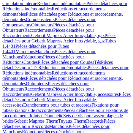
Circulation interne
Réductions indémontables
Pièces détachées pour
Réductions indémontables
Réductions et raccordements,
démontables
Pièces détachées pour Réductions et raccordements,
démontables
Compensateurs
Pièces détachées pour
Compensateurs
Obturateurs
Pièces détachées pour
Obturateurs
Raccordements
Pièces détachées pour
Raccordements
Geberit Mapress Acier Inoxydable, gaz
Pièces
détachées pour Geberit Mapress Acier Inoxydable, gaz
Tubes
1.4401
Pièces détachées pour Tubes
1.4401
Mamelons
Manchons
Pièces détachées pour
Manchons
Réductions
Pièces détachées pour
Réductions
Coudes
Pièces détachées pour Coudes
Tés
Pièces
détachées pour Tés
Réductions indémontables
Pièces détachées pour
Réductions indémontables
Réductions et raccordements,
démontables
Pièces détachées pour Réductions et raccordements,
démontables
Obturateurs
Pièces détachées pour
Obturateurs
Raccordements
Pièces détachées pour
Raccordements
Geberit Mapress Acier Inoxydable, accessoires
Pièces
détachées pour Geberit Mapress Acier Inoxydable,
accessoires
Etanchements pour tubes et raccords
Fixations pour
tubes
Fixations de raccordements
Pièces détachées pour Fixations de
raccordements
Joints d'étanchéité
Sets de vis pour assemblages de
brides
Geberit Mapress Therm
Tuyaux Therm
Raccords
Pièces
détachées pour Raccords
Manchons
Pièces détachées pour
Manchons
Réductions
Pièces détachées pour