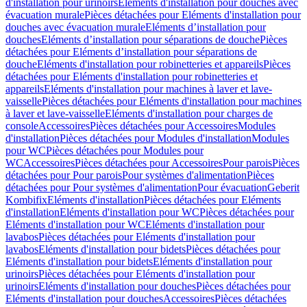
d'installation pour urinoirs
Eléments d'installation pour douches avec
évacuation murale
Pièces détachées pour Eléments d'installation pour
douches avec évacuation murale
Eléments d’installation pour
douches
Eléments d’installation pour séparations de douche
Pièces
détachées pour Eléments d’installation pour séparations de
douche
Eléments d'installation pour robinetteries et appareils
Pièces
détachées pour Eléments d'installation pour robinetteries et
appareils
Eléments d'installation pour machines à laver et lave-
vaisselle
Pièces détachées pour Eléments d'installation pour machines
à laver et lave-vaisselle
Eléments d'installation pour charges de
console
Accessoires
Pièces détachées pour Accessoires
Modules
d'installation
Pièces détachées pour Modules d'installation
Modules
pour WC
Pièces détachées pour Modules pour
WC
Accessoires
Pièces détachées pour Accessoires
Pour parois
Pièces
détachées pour Pour parois
Pour systèmes d'alimentation
Pièces
détachées pour Pour systèmes d'alimentation
Pour évacuation
Geberit
Kombifix
Eléments d'installation
Pièces détachées pour Eléments
d'installation
Eléments d'installation pour WC
Pièces détachées pour
Eléments d'installation pour WC
Eléments d'installation pour
lavabos
Pièces détachées pour Eléments d'installation pour
lavabos
Eléments d'installation pour bidets
Pièces détachées pour
Eléments d'installation pour bidets
Eléments d'installation pour
urinoirs
Pièces détachées pour Eléments d'installation pour
urinoirs
Eléments d'installation pour douches
Pièces détachées pour
Eléments d'installation pour douches
Accessoires
Pièces détachées