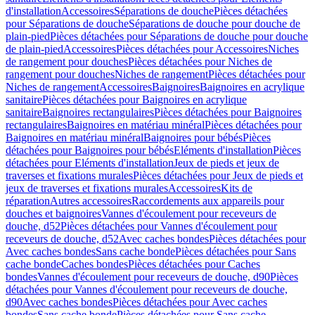
d'installation
Accessoires
Séparations de douche
Pièces détachées
pour Séparations de douche
Séparations de douche pour douche de
plain-pied
Pièces détachées pour Séparations de douche pour douche
de plain-pied
Accessoires
Pièces détachées pour Accessoires
Niches
de rangement pour douches
Pièces détachées pour Niches de
rangement pour douches
Niches de rangement
Pièces détachées pour
Niches de rangement
Accessoires
Baignoires
Baignoires en acrylique
sanitaire
Pièces détachées pour Baignoires en acrylique
sanitaire
Baignoires rectangulaires
Pièces détachées pour Baignoires
rectangulaires
Baignoires en matériau minéral
Pièces détachées pour
Baignoires en matériau minéral
Baignoires pour bébés
Pièces
détachées pour Baignoires pour bébés
Eléments d'installation
Pièces
détachées pour Eléments d'installation
Jeux de pieds et jeux de
traverses et fixations murales
Pièces détachées pour Jeux de pieds et
jeux de traverses et fixations murales
Accessoires
Kits de
réparation
Autres accessoires
Raccordements aux appareils pour
douches et baignoires
Vannes d'écoulement pour receveurs de
douche, d52
Pièces détachées pour Vannes d'écoulement pour
receveurs de douche, d52
Avec caches bondes
Pièces détachées pour
Avec caches bondes
Sans cache bonde
Pièces détachées pour Sans
cache bonde
Caches bondes
Pièces détachées pour Caches
bondes
Vannes d'écoulement pour receveurs de douche, d90
Pièces
détachées pour Vannes d'écoulement pour receveurs de douche,
d90
Avec caches bondes
Pièces détachées pour Avec caches
bondes
Sans cache bonde
Pièces détachées pour Sans cache