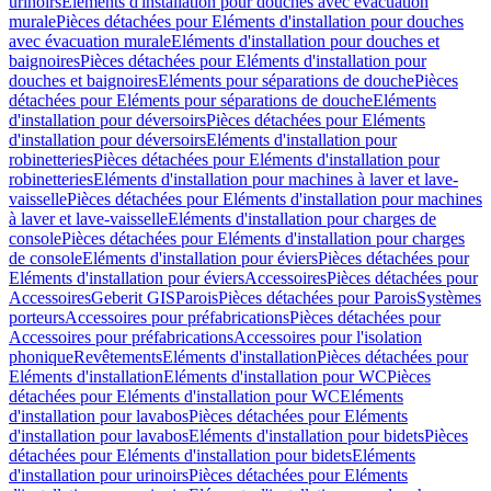
urinoirs
Eléments d'installation pour douches avec évacuation
murale
Pièces détachées pour Eléments d'installation pour douches
avec évacuation murale
Eléments d'installation pour douches et
baignoires
Pièces détachées pour Eléments d'installation pour
douches et baignoires
Eléments pour séparations de douche
Pièces
détachées pour Eléments pour séparations de douche
Eléments
d'installation pour déversoirs
Pièces détachées pour Eléments
d'installation pour déversoirs
Eléments d'installation pour
robinetteries
Pièces détachées pour Eléments d'installation pour
robinetteries
Eléments d'installation pour machines à laver et lave-
vaisselle
Pièces détachées pour Eléments d'installation pour machines
à laver et lave-vaisselle
Eléments d'installation pour charges de
console
Pièces détachées pour Eléments d'installation pour charges
de console
Eléments d'installation pour éviers
Pièces détachées pour
Eléments d'installation pour éviers
Accessoires
Pièces détachées pour
Accessoires
Geberit GIS
Parois
Pièces détachées pour Parois
Systèmes
porteurs
Accessoires pour préfabrications
Pièces détachées pour
Accessoires pour préfabrications
Accessoires pour l'isolation
phonique
Revêtements
Eléments d'installation
Pièces détachées pour
Eléments d'installation
Eléments d'installation pour WC
Pièces
détachées pour Eléments d'installation pour WC
Eléments
d'installation pour lavabos
Pièces détachées pour Eléments
d'installation pour lavabos
Eléments d'installation pour bidets
Pièces
détachées pour Eléments d'installation pour bidets
Eléments
d'installation pour urinoirs
Pièces détachées pour Eléments