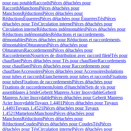
pour eau potable
Raccords
Pièces détachées pour
Raccords
Manchons
Pièces détachées pour
Manchons
Réductions
Pièces détachées pour
Réductions
Équerres
Pièces détachées pour Équerres
Tés
Pièces
détachées pour Tés
Circulation interne
Pièces détachées pour
Circulation interne
Réductions indémontables
Pièces détachées pour
Réductions indémontables
Réductions et raccordements,
démontables
Pièces détachées pour Réductions et raccordements,
démontables
Obturateurs
Pièces détachées pour
Obturateurs
Raccordements
Pièces détachées pour
Raccordements
Nourrices de distribution avec raccord fileté
Tés pour
chauffage
Pièces détachées pour Tés pour chauffage
Raccordements
pour chauffage
Pièces détachées pour Raccordements pour
chauffage
Accessoires
Pièces détachées pour Accessoires
Isolations
pour tubes et raccords
Etanchements pour tubes et raccords
Fixations
pour tubes
Fixations de raccordements
Pièces détachées pour
Fixations de raccordements
Joints d'étanchéité
Sets de vis pour
assemblages à bride
Geberit Mapress Acier Inoxydable
Geberit
Mapress Acier Inoxydable
Pièces détachées pour Geberit Mapress
Acier Inoxydable
Tuyaux 1.4401
Pièces détachées pour Tuyaux
1.4401
Tuyaux 1.4521
Pièces détachées pour Tuyaux
1.4521
Mamelons
Manchons
Pièces détachées pour
Manchons
Réductions
Pièces détachées pour
Réductions
Coudes
Pièces détachées pour Coudes
Tés
Pièces
détachées pour Tés
Circulation interne
Pièces détachées pour