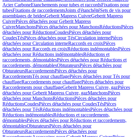
Acier Carbone
Etanchements pour tubes et raccords
Fixations pour
tubes
Fixations de raccordements
Joints d'étanchéité
Sets de vis pour
assemblages de brides
Geberit Mapress Cuivre
Geberit Mapress
Cuivre
Pièces détachées pour Geberit Mapress
Cuivre
Manchons
Pièces détachées pour Manchons
Réductions
Pièces
détachées pour Réductions
Coudes
Pièces détachées pour
Coudes
Tés
Pièces détachées pour Tés
Circulation interne
Pièces
détachées pour Circulation interne
Raccords en croix
Pièces
détachées pour Raccords en croix
Réductions indémontables
Pièces
détachées pour Réductions indémontables
Réductions et
raccordements, démontables
Pièces détachées pour Réductions et
raccordements, démontables
Obturateurs
Pièces détachées pour
Obturateurs
Raccordements
Pièces détachées pour
Raccordements
Tés pour chauffage
Pièces détachées pour Tés pour
chauffage
Raccordements pour chauffage
Pièces détachées pour
Raccordements pour chauffage
Geberit Mapress Cuivre, gaz
Pièces
détachées pour Geberit Mapress Cuivre, gaz
Manchons
Pièces
détachées pour Manchons
Réductions
Pièces détachées pour
Réductions
Coudes
Pièces détachées pour Coudes
Tés
Pièces
détachées pour Tés
Réductions indémontables
Pièces détachées pour
Réductions indémontables
Réductions et raccordements,
démontables
Pièces détachées pour Réductions et raccordements,
démontables
Obturateurs
Pièces détachées pour
Obturateurs
Raccordements
Pièces détachées pour
Raccordements
Accessoires pour Geberit Mapress Cuivre
Pièces