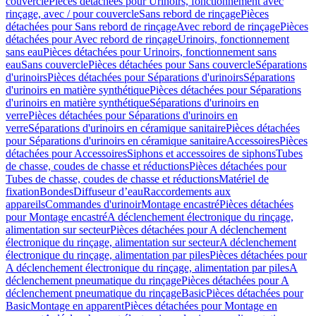
couvercle
Pièces détachées pour Urinoirs, fonctionnement avec
rinçage, avec / pour couvercle
Sans rebord de rinçage
Pièces
détachées pour Sans rebord de rinçage
Avec rebord de rinçage
Pièces
détachées pour Avec rebord de rinçage
Urinoirs, fonctionnement
sans eau
Pièces détachées pour Urinoirs, fonctionnement sans
eau
Sans couvercle
Pièces détachées pour Sans couvercle
Séparations
d'urinoirs
Pièces détachées pour Séparations d'urinoirs
Séparations
d'urinoirs en matière synthétique
Pièces détachées pour Séparations
d'urinoirs en matière synthétique
Séparations d'urinoirs en
verre
Pièces détachées pour Séparations d'urinoirs en
verre
Séparations d'urinoirs en céramique sanitaire
Pièces détachées
pour Séparations d'urinoirs en céramique sanitaire
Accessoires
Pièces
détachées pour Accessoires
Siphons et accessoires de siphons
Tubes
de chasse, coudes de chasse et réductions
Pièces détachées pour
Tubes de chasse, coudes de chasse et réductions
Matériel de
fixation
Bondes
Diffuseur d’eau
Raccordements aux
appareils
Commandes d'urinoir
Montage encastré
Pièces détachées
pour Montage encastré
A déclenchement électronique du rinçage,
alimentation sur secteur
Pièces détachées pour A déclenchement
électronique du rinçage, alimentation sur secteur
A déclenchement
électronique du rinçage, alimentation par piles
Pièces détachées pour
A déclenchement électronique du rinçage, alimentation par piles
A
déclenchement pneumatique du rinçage
Pièces détachées pour A
déclenchement pneumatique du rinçage
Basic
Pièces détachées pour
Basic
Montage en apparent
Pièces détachées pour Montage en