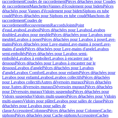
raccordement
Coudes de raccordement
Pièces détachées pour Coudes
de raccordement
Manchettes
Vannes d'écoulement pour bidets
Pièces
détachées pour Vannes d'écoulement pour bidets
Siphons en tube
coudé
Pièces détachées pour Siphons en tube coudé
Manchons de
raccordement
Coudes de
raccordement
Recouvrements
Raccords
Joints
Point
d'eau
Lavabos
Lavabos
Pièces détachées pour Lavabos
Lavabos
doubles
Lavabos pour meuble
Pièces détachées pour Lavabos pour
meuble
Lavabos à poser
Pièces détachées pour Lavabos à poser
Lave-
mains
Pièces détachées pour Lave-mains
Lave-mains à poser
Lave-
mains d'angle
Pièces détachées pour Lave-mains d'angle
Lavabos
semi-emboîtés
Pièces détachées pour Lavabos semi-
emboîtés
Lavabos à emboîter
Lavabos à encastrer par le
dessous
Pièces détachées pour Lavabos à encastrer par le
dessous
Lavabos d'angle
Pièces détachées pour Lavabos
d'angle
Lavabos Comfort
Lavabos pour enfants
Pièces détachées pour
Lavabos pour enfants
Lavabos
Lavabos collectifs
Pièces détachées
pour Lavabos collectifs
Autres déversoirs muraux
Pièces détachées
pour Autres déversoirs muraux
Déversoirs muraux
Pièces détachées
pour Déversoirs muraux
Vidoirs suspendus
Pièces détachées pour
Vidoirs suspendus
Vidoirs multi-usages
Pièces détachées pour Vidoirs
multi-usages
Vidoirs pour plâtre
Lavabos pour salles de classe
Pièces
détachées pour Lavabos pour salles de
classe
Accessoires
Colonnes
Pièces détachées pour Colonnes
Cache-
siphons
Pièces détachées pour Cache-siphons
Accessoires
Caches