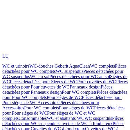
LU
WC et urinoirs
WC-douches Geberit AquaClean
WC complets
Pièces
détachées pour WC complets
WC suspendus
Pièces détachées pour
WC suspendus
WC au sol
Pièces détachées pour WC au sol
Sièges de
WC
Pièces détachées pour Sièges de WC
Pour cuvettes de WC
Pièces
détachées pour Pour cuvettes de WC
Panneaux design
Pièces
détachées pour Panneaux design
Pour WC complets
Pièces détachées
pour Pour WC complets
Pour sièges de WC
Pièces détachées pour
Pour sièges de WC
Accessoires
Pièces détachées pour
Accessoires
Pour WC complets
Pour sièges de WC
Pièces détachées
pour Pour sièges de WC
Pour sièges de WC et WC
complets
Consommables
WC et abattants WC
WC suspendus
Pièces
détachées pour WC suspendus
Cuvettes de WC à fond creux
Pièces
détachées pour Cuvettes de WC à fond creux
Cuvettes de WC à