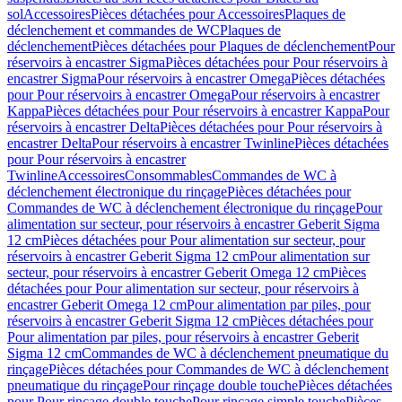
sol
Accessoires
Pièces détachées pour Accessoires
Plaques de
déclenchement et commandes de WC
Plaques de
déclenchement
Pièces détachées pour Plaques de déclenchement
Pour
réservoirs à encastrer Sigma
Pièces détachées pour Pour réservoirs à
encastrer Sigma
Pour réservoirs à encastrer Omega
Pièces détachées
pour Pour réservoirs à encastrer Omega
Pour réservoirs à encastrer
Kappa
Pièces détachées pour Pour réservoirs à encastrer Kappa
Pour
réservoirs à encastrer Delta
Pièces détachées pour Pour réservoirs à
encastrer Delta
Pour réservoirs à encastrer Twinline
Pièces détachées
pour Pour réservoirs à encastrer
Twinline
Accessoires
Consommables
Commandes de WC à
déclenchement électronique du rinçage
Pièces détachées pour
Commandes de WC à déclenchement électronique du rinçage
Pour
alimentation sur secteur, pour réservoirs à encastrer Geberit Sigma
12 cm
Pièces détachées pour Pour alimentation sur secteur, pour
réservoirs à encastrer Geberit Sigma 12 cm
Pour alimentation sur
secteur, pour réservoirs à encastrer Geberit Omega 12 cm
Pièces
détachées pour Pour alimentation sur secteur, pour réservoirs à
encastrer Geberit Omega 12 cm
Pour alimentation par piles, pour
réservoirs à encastrer Geberit Sigma 12 cm
Pièces détachées pour
Pour alimentation par piles, pour réservoirs à encastrer Geberit
Sigma 12 cm
Commandes de WC à déclenchement pneumatique du
rinçage
Pièces détachées pour Commandes de WC à déclenchement
pneumatique du rinçage
Pour rinçage double touche
Pièces détachées
pour Pour rinçage double touche
Pour rinçage simple touche
Pièces