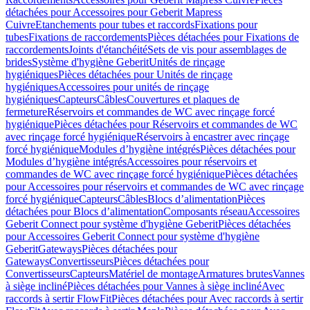
détachées pour Accessoires pour Geberit Mapress
Cuivre
Etanchements pour tubes et raccords
Fixations pour
tubes
Fixations de raccordements
Pièces détachées pour Fixations de
raccordements
Joints d'étanchéité
Sets de vis pour assemblages de
brides
Système d'hygiène Geberit
Unités de rinçage
hygiéniques
Pièces détachées pour Unités de rinçage
hygiéniques
Accessoires pour unités de rinçage
hygiéniques
Capteurs
Câbles
Couvertures et plaques de
fermeture
Réservoirs et commandes de WC avec rinçage forcé
hygiénique
Pièces détachées pour Réservoirs et commandes de WC
avec rinçage forcé hygiénique
Réservoirs à encastrer avec rinçage
forcé hygiénique
Modules d’hygiène intégrés
Pièces détachées pour
Modules d’hygiène intégrés
Accessoires pour réservoirs et
commandes de WC avec rinçage forcé hygiénique
Pièces détachées
pour Accessoires pour réservoirs et commandes de WC avec rinçage
forcé hygiénique
Capteurs
Câbles
Blocs d’alimentation
Pièces
détachées pour Blocs d’alimentation
Composants réseau
Accessoires
Geberit Connect pour système d'hygiène Geberit
Pièces détachées
pour Accessoires Geberit Connect pour système d'hygiène
Geberit
Gateways
Pièces détachées pour
Gateways
Convertisseurs
Pièces détachées pour
Convertisseurs
Capteurs
Matériel de montage
Armatures brutes
Vannes
à siège incliné
Pièces détachées pour Vannes à siège incliné
Avec
raccords à sertir FlowFit
Pièces détachées pour Avec raccords à sertir