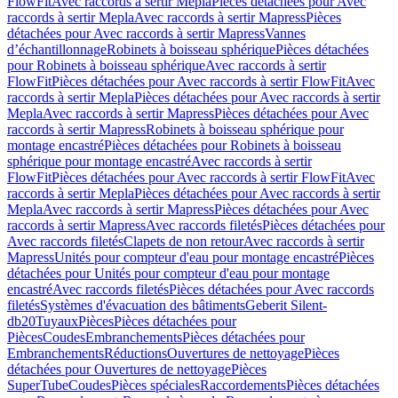
FlowFit
Avec raccords à sertir Mepla
Pièces détachées pour Avec
raccords à sertir Mepla
Avec raccords à sertir Mapress
Pièces
détachées pour Avec raccords à sertir Mapress
Vannes
d’échantillonnage
Robinets à boisseau sphérique
Pièces détachées
pour Robinets à boisseau sphérique
Avec raccords à sertir
FlowFit
Pièces détachées pour Avec raccords à sertir FlowFit
Avec
raccords à sertir Mepla
Pièces détachées pour Avec raccords à sertir
Mepla
Avec raccords à sertir Mapress
Pièces détachées pour Avec
raccords à sertir Mapress
Robinets à boisseau sphérique pour
montage encastré
Pièces détachées pour Robinets à boisseau
sphérique pour montage encastré
Avec raccords à sertir
FlowFit
Pièces détachées pour Avec raccords à sertir FlowFit
Avec
raccords à sertir Mepla
Pièces détachées pour Avec raccords à sertir
Mepla
Avec raccords à sertir Mapress
Pièces détachées pour Avec
raccords à sertir Mapress
Avec raccords filetés
Pièces détachées pour
Avec raccords filetés
Clapets de non retour
Avec raccords à sertir
Mapress
Unités pour compteur d'eau pour montage encastré
Pièces
détachées pour Unités pour compteur d'eau pour montage
encastré
Avec raccords filetés
Pièces détachées pour Avec raccords
filetés
Systèmes d'évacuation des bâtiments
Geberit Silent-
db20
Tuyaux
Pièces
Pièces détachées pour
Pièces
Coudes
Embranchements
Pièces détachées pour
Embranchements
Réductions
Ouvertures de nettoyage
Pièces
détachées pour Ouvertures de nettoyage
Pièces
SuperTube
Coudes
Pièces spéciales
Raccordements
Pièces détachées