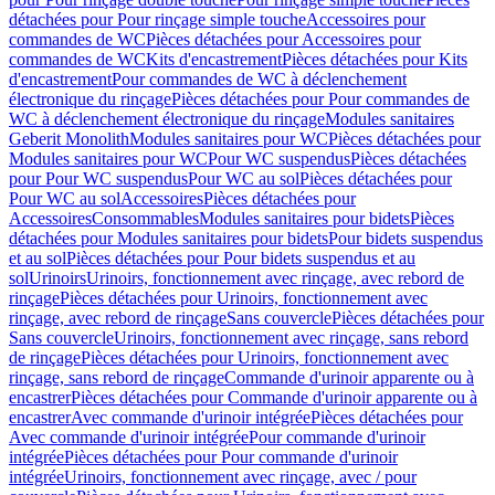
détachées pour Pour rinçage simple touche
Accessoires pour
commandes de WC
Pièces détachées pour Accessoires pour
commandes de WC
Kits d'encastrement
Pièces détachées pour Kits
d'encastrement
Pour commandes de WC à déclenchement
électronique du rinçage
Pièces détachées pour Pour commandes de
WC à déclenchement électronique du rinçage
Modules sanitaires
Geberit Monolith
Modules sanitaires pour WC
Pièces détachées pour
Modules sanitaires pour WC
Pour WC suspendus
Pièces détachées
pour Pour WC suspendus
Pour WC au sol
Pièces détachées pour
Pour WC au sol
Accessoires
Pièces détachées pour
Accessoires
Consommables
Modules sanitaires pour bidets
Pièces
détachées pour Modules sanitaires pour bidets
Pour bidets suspendus
et au sol
Pièces détachées pour Pour bidets suspendus et au
sol
Urinoirs
Urinoirs, fonctionnement avec rinçage, avec rebord de
rinçage
Pièces détachées pour Urinoirs, fonctionnement avec
rinçage, avec rebord de rinçage
Sans couvercle
Pièces détachées pour
Sans couvercle
Urinoirs, fonctionnement avec rinçage, sans rebord
de rinçage
Pièces détachées pour Urinoirs, fonctionnement avec
rinçage, sans rebord de rinçage
Commande d'urinoir apparente ou à
encastrer
Pièces détachées pour Commande d'urinoir apparente ou à
encastrer
Avec commande d'urinoir intégrée
Pièces détachées pour
Avec commande d'urinoir intégrée
Pour commande d'urinoir
intégrée
Pièces détachées pour Pour commande d'urinoir
intégrée
Urinoirs, fonctionnement avec rinçage, avec / pour