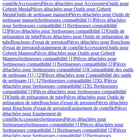
contrôle
Accessoires
Pièces détachées pour Accessoires
Outils pour
Geberit Mepla
Pièces détachées pour Outils pour Geberit
Mepla
Outils de sertissage manuels
Pièces détachées pour Outils de
sertissage manuels
Sertisseuses compatibilité [1]
Pièces détachées
pour Sertisseuses compatibilité [1]
Sertisseuses compatibilité
[2]
Pièces détachées pour Sertisseuses compatibilité [2]
Outils de
préparation de tube
Pièces détachées pour Outils de préparation de
tube
Bouchons d'essai de pression
Pièces détachées pour Bouchons
d'essai de pression
Equipement de contrôle
Accessoires
Outils pour
Geberit Mapress
Pièces détachées pour Outils pour Geberit
Mapress
Sertisseuses compatibilité [1]
Pièces détachées pour
Sertisseuses compatibilité [1]
Sertisseuses compatibilité [2]
Pièces
détachées pour Sertisseuses compatibilité [2]
Compatibilité des outils
de sertissage [1] / [2]
Pièces détachées pour Compatibilité des outils
de sertissage [1] / [2]
Sertisseuses compatibilité [2XL]
Pièces
détachées pour Sertisseuses compatibilité [2XL]
Sertisseuses
compatibilité [3]
Pièces détachées pour Sertisseuses compatibilité
[3]
Outils de préparation de tube
Pièces détachées pour Outils de
préparation de tube
Bouchons d'essai de pression
Pièces détachées
pour Bouchons d'essai de pression
Equipement de contrôle
Pièces
détachées pour Equipement de
contrôle
Accessoires
Sertisseuses
Pièces détachées pour
Sertisseuses
Sertisseuses compatibilité [1]
Pièces détachées pour
Sertisseuses compatibilité [1]
Sertisseuses compatibilité [2]
Pièces
détachées pour Sertisseuses compatibilité [2]
Sertisseuses