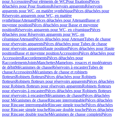
pour Accessoires
Pour eléments de WC
Pour fixations
Pièces
détachées pour Pour fixations
Réservoirs apparents
Réservoirs
apparents pour WC, en matière synthétique
Pièces détachées pour
Réservoirs apparents pour WC, en matière
synthétique
Attenant
Pièces détachées pour Attenant
Basse et
moyenne position
Pièces détachées pour Basse et moyenne
position
Réservoirs apparents pour WC, en céramique
Pièces
détachées pour Réservoirs apparents pour WC, en
céramique
Attenant
Pièces détachées pour Attenant
Tubes de chasse
pour réservoirs apparents
Pièces détachées pour Tubes de chasse
pour réservoirs apparents
Haute position
Pièces détachées pour Haute
position
Basse et moyenne position
Accessoires
Pièces détachées pour
Accessoires
Raccordements
Pièces détachées pour
Raccordements
Joints
Manchettes
Mamelons, rosaces et modérateurs
de débit
Mécanismes de chasse
Réservoirs à encastrer
Tubes de
chasse
Accessoires
Mécanismes de chasse et robinets
flotteurs
Robinets flotteurs
Pièces détachées pour Robinets
flotteurs
Robinets flotteurs pour réservoirs apparents
Pièces détachées
pour Robinets flotteurs pour réservoirs apparents
Robinets flotteurs
pour réservoirs à encastrer
Pièces détachées pour Robinets flotteurs
pour réservoirs à encastrer
Mécanismes de chasse
Pièces détachées
pour Mécanismes de chasse
Rinçage interrompable
Pièces détachées
pour Rinçage interrompable
Rinçage simple touche
Pièces détachées
pour Rinçage simple touche
Rinçage double touche
Pièces détachées
pour Rinçage double touche
Mécanismes de chasse complets
Pièces