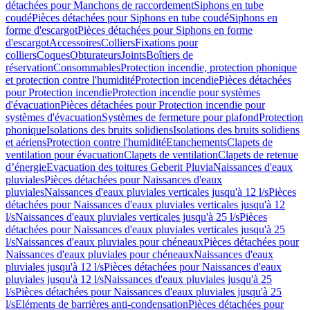
détachées pour Manchons de raccordement
Siphons en tube
coudé
Pièces détachées pour Siphons en tube coudé
Siphons en
forme d'escargot
Pièces détachées pour Siphons en forme
d'escargot
Accessoires
Colliers
Fixations pour
colliers
Coques
Obturateurs
Joints
Boîtiers de
réservation
Consommables
Protection incendie, protection phonique
et protection contre l'humidité
Protection incendie
Pièces détachées
pour Protection incendie
Protection incendie pour systèmes
d'évacuation
Pièces détachées pour Protection incendie pour
systèmes d'évacuation
Systèmes de fermeture pour plafond
Protection
phonique
Isolations des bruits solidiens
Isolations des bruits solidiens
et aériens
Protection contre l'humidité
Etanchements
Clapets de
ventilation pour évacuation
Clapets de ventilation
Clapets de retenue
d’énergie
Evacuation des toitures Geberit Pluvia
Naissances d'eaux
pluviales
Pièces détachées pour Naissances d'eaux
pluviales
Naissances d'eaux pluviales verticales jusqu'à 12 l/s
Pièces
détachées pour Naissances d'eaux pluviales verticales jusqu'à 12
l/s
Naissances d'eaux pluviales verticales jusqu'à 25 l/s
Pièces
détachées pour Naissances d'eaux pluviales verticales jusqu'à 25
l/s
Naissances d'eaux pluviales pour chéneaux
Pièces détachées pour
Naissances d'eaux pluviales pour chéneaux
Naissances d'eaux
pluviales jusqu'à 12 l/s
Pièces détachées pour Naissances d'eaux
pluviales jusqu'à 12 l/s
Naissances d'eaux pluviales jusqu'à 25
l/s
Pièces détachées pour Naissances d'eaux pluviales jusqu'à 25
l/s
Eléments de barrières anti-condensation
Pièces détachées pour