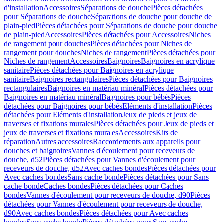
d'installation
Accessoires
Séparations de douche
Pièces détachées
pour Séparations de douche
Séparations de douche pour douche de
plain-pied
Pièces détachées pour Séparations de douche pour douche
de plain-pied
Accessoires
Pièces détachées pour Accessoires
Niches
de rangement pour douches
Pièces détachées pour Niches de
rangement pour douches
Niches de rangement
Pièces détachées pour
Niches de rangement
Accessoires
Baignoires
Baignoires en acrylique
sanitaire
Pièces détachées pour Baignoires en acrylique
sanitaire
Baignoires rectangulaires
Pièces détachées pour Baignoires
rectangulaires
Baignoires en matériau minéral
Pièces détachées pour
Baignoires en matériau minéral
Baignoires pour bébés
Pièces
détachées pour Baignoires pour bébés
Eléments d'installation
Pièces
détachées pour Eléments d'installation
Jeux de pieds et jeux de
traverses et fixations murales
Pièces détachées pour Jeux de pieds et
jeux de traverses et fixations murales
Accessoires
Kits de
réparation
Autres accessoires
Raccordements aux appareils pour
douches et baignoires
Vannes d'écoulement pour receveurs de
douche, d52
Pièces détachées pour Vannes d'écoulement pour
receveurs de douche, d52
Avec caches bondes
Pièces détachées pour
Avec caches bondes
Sans cache bonde
Pièces détachées pour Sans
cache bonde
Caches bondes
Pièces détachées pour Caches
bondes
Vannes d'écoulement pour receveurs de douche, d90
Pièces
détachées pour Vannes d'écoulement pour receveurs de douche,
d90
Avec caches bondes
Pièces détachées pour Avec caches
bondes
Sans cache bonde
Pièces détachées pour Sans cache