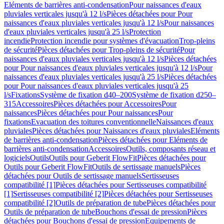
Eléments de barrières anti-condensation
Pour naissances d'eaux
pluviales verticales jusqu'à 12 l/s
Pièces détachées pour Pour
naissances d'eaux pluviales verticales jusqu'à 12 l/s
Pour naissances
d'eaux pluviales verticales jusqu'à 25 l/s
Protection
incendie
Protection incendie pour systèmes d'évacuation
Trop-pleins
de sécurité
Pièces détachées pour Trop-pleins de sécurité
Pour
naissances d'eaux pluviales verticales jusqu'à 12 l/s
Pièces détachées
pour Pour naissances d'eaux pluviales verticales jusqu'à 12 l/s
Pour
naissances d'eaux pluviales verticales jusqu'à 25 l/s
Pièces détachées
pour Pour naissances d'eaux pluviales verticales jusqu'à 25
l/s
Fixations
Système de fixation d40–200
Système de fixation d250–
315
Accessoires
Pièces détachées pour Accessoires
Pour
naissances
Pièces détachées pour Pour naissances
Pour
fixations
Evacuation des toitures conventionnelle
Naissances d'eaux
pluviales
Pièces détachées pour Naissances d'eaux pluviales
Eléments
de barrières anti-condensation
Pièces détachées pour Eléments de
barrières anti-condensation
Accessoires
Outils, composants réseau et
logiciels
Outils
Outils pour Geberit FlowFit
Pièces détachées pour
Outils pour Geberit FlowFit
Outils de sertissage manuels
Pièces
détachées pour Outils de sertissage manuels
Sertisseuses
compatibilité [1]
Pièces détachées pour Sertisseuses compatibilité
[1]
Sertisseuses compatibilité [2]
Pièces détachées pour Sertisseuses
compatibilité [2]
Outils de préparation de tube
Pièces détachées pour
Outils de préparation de tube
Bouchons d'essai de pression
Pièces
détachées pour Bouchons d'essai de pression
Equipements de