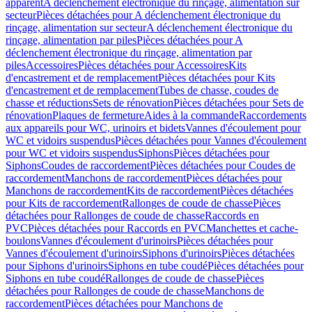
apparent
A déclenchement électronique du rinçage, alimentation sur
secteur
Pièces détachées pour A déclenchement électronique du
rinçage, alimentation sur secteur
A déclenchement électronique du
rinçage, alimentation par piles
Pièces détachées pour A
déclenchement électronique du rinçage, alimentation par
piles
Accessoires
Pièces détachées pour Accessoires
Kits
d'encastrement et de remplacement
Pièces détachées pour Kits
d'encastrement et de remplacement
Tubes de chasse, coudes de
chasse et réductions
Sets de rénovation
Pièces détachées pour Sets de
rénovation
Plaques de fermeture
Aides à la commande
Raccordements
aux appareils pour WC, urinoirs et bidets
Vannes d'écoulement pour
WC et vidoirs suspendus
Pièces détachées pour Vannes d'écoulement
pour WC et vidoirs suspendus
Siphons
Pièces détachées pour
Siphons
Coudes de raccordement
Pièces détachées pour Coudes de
raccordement
Manchons de raccordement
Pièces détachées pour
Manchons de raccordement
Kits de raccordement
Pièces détachées
pour Kits de raccordement
Rallonges de coude de chasse
Pièces
détachées pour Rallonges de coude de chasse
Raccords en
PVC
Pièces détachées pour Raccords en PVC
Manchettes et cache-
boulons
Vannes d'écoulement d'urinoirs
Pièces détachées pour
Vannes d'écoulement d'urinoirs
Siphons d'urinoirs
Pièces détachées
pour Siphons d'urinoirs
Siphons en tube coudé
Pièces détachées pour
Siphons en tube coudé
Rallonges de coude de chasse
Pièces
détachées pour Rallonges de coude de chasse
Manchons de
raccordement
Pièces détachées pour Manchons de