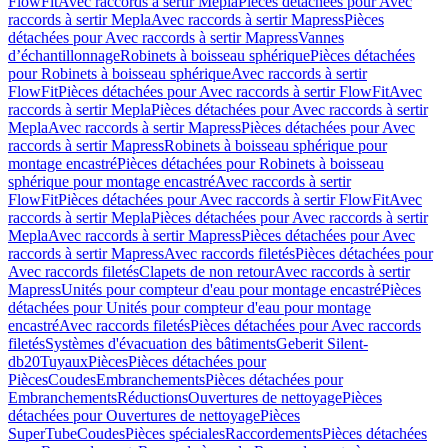
FlowFit
Avec raccords à sertir Mepla
Pièces détachées pour Avec
raccords à sertir Mepla
Avec raccords à sertir Mapress
Pièces
détachées pour Avec raccords à sertir Mapress
Vannes
d’échantillonnage
Robinets à boisseau sphérique
Pièces détachées
pour Robinets à boisseau sphérique
Avec raccords à sertir
FlowFit
Pièces détachées pour Avec raccords à sertir FlowFit
Avec
raccords à sertir Mepla
Pièces détachées pour Avec raccords à sertir
Mepla
Avec raccords à sertir Mapress
Pièces détachées pour Avec
raccords à sertir Mapress
Robinets à boisseau sphérique pour
montage encastré
Pièces détachées pour Robinets à boisseau
sphérique pour montage encastré
Avec raccords à sertir
FlowFit
Pièces détachées pour Avec raccords à sertir FlowFit
Avec
raccords à sertir Mepla
Pièces détachées pour Avec raccords à sertir
Mepla
Avec raccords à sertir Mapress
Pièces détachées pour Avec
raccords à sertir Mapress
Avec raccords filetés
Pièces détachées pour
Avec raccords filetés
Clapets de non retour
Avec raccords à sertir
Mapress
Unités pour compteur d'eau pour montage encastré
Pièces
détachées pour Unités pour compteur d'eau pour montage
encastré
Avec raccords filetés
Pièces détachées pour Avec raccords
filetés
Systèmes d'évacuation des bâtiments
Geberit Silent-
db20
Tuyaux
Pièces
Pièces détachées pour
Pièces
Coudes
Embranchements
Pièces détachées pour
Embranchements
Réductions
Ouvertures de nettoyage
Pièces
détachées pour Ouvertures de nettoyage
Pièces
SuperTube
Coudes
Pièces spéciales
Raccordements
Pièces détachées