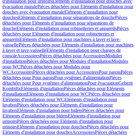
d'installation pour urinoirs
Eléments d'installation pour douches avec
évacuation murale
Pièces détachées pour Eléments d'installation pour
douches avec évacuation murale
Eléments d’installation pour
douches
Eléments d’installation pour séparations de douche
Pièces
détachées pour Eléments d’installation pour séparations de
douche
Eléments d'installation pour robinetteries et appareils
Pièces
détachées pour Eléments d'installation pour robinetteries et
appareils
Eléments d'installation pour machines à laver et lave-
vaisselle
Pièces détachées pour Eléments d'installation pour machines
à laver et lave-vaisselle
Eléments d'installation pour charges de
console
Accessoires
Pièces détachées pour Accessoires
Modules
d'installation
Pièces détachées pour Modules d'installation
Modules
pour WC
Pièces détachées pour Modules pour
WC
Accessoires
Pièces détachées pour Accessoires
Pour parois
Pièces
détachées pour Pour parois
Pour systèmes d'alimentation
Pièces
détachées pour Pour systèmes d'alimentation
Pour évacuation
Geberit
Kombifix
Eléments d'installation
Pièces détachées pour Eléments
d'installation
Eléments d'installation pour WC
Pièces détachées pour
Eléments d'installation pour WC
Eléments d'installation pour
lavabos
Pièces détachées pour Eléments d'installation pour
lavabos
Eléments d'installation pour bidets
Pièces détachées pour
Eléments d'installation pour bidets
Eléments d'installation pour
urinoirs
Pièces détachées pour Eléments d'installation pour
urinoirs
Eléments d'installation pour douches
Pièces détachées pour
Eléments d'installation pour douches
Accessoires
Pièces détachées