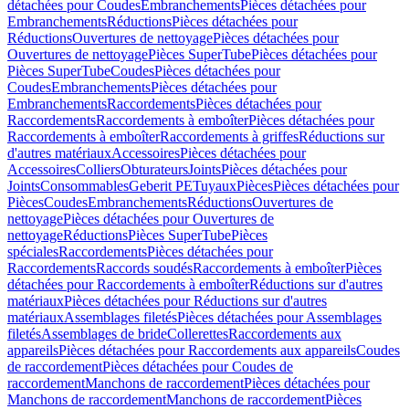
détachées pour Coudes
Embranchements
Pièces détachées pour
Embranchements
Réductions
Pièces détachées pour
Réductions
Ouvertures de nettoyage
Pièces détachées pour
Ouvertures de nettoyage
Pièces SuperTube
Pièces détachées pour
Pièces SuperTube
Coudes
Pièces détachées pour
Coudes
Embranchements
Pièces détachées pour
Embranchements
Raccordements
Pièces détachées pour
Raccordements
Raccordements à emboîter
Pièces détachées pour
Raccordements à emboîter
Raccordements à griffes
Réductions sur
d'autres matériaux
Accessoires
Pièces détachées pour
Accessoires
Colliers
Obturateurs
Joints
Pièces détachées pour
Joints
Consommables
Geberit PE
Tuyaux
Pièces
Pièces détachées pour
Pièces
Coudes
Embranchements
Réductions
Ouvertures de
nettoyage
Pièces détachées pour Ouvertures de
nettoyage
Réductions
Pièces SuperTube
Pièces
spéciales
Raccordements
Pièces détachées pour
Raccordements
Raccords soudés
Raccordements à emboîter
Pièces
détachées pour Raccordements à emboîter
Réductions sur d'autres
matériaux
Pièces détachées pour Réductions sur d'autres
matériaux
Assemblages filetés
Pièces détachées pour Assemblages
filetés
Assemblages de bride
Collerettes
Raccordements aux
appareils
Pièces détachées pour Raccordements aux appareils
Coudes
de raccordement
Pièces détachées pour Coudes de
raccordement
Manchons de raccordement
Pièces détachées pour
Manchons de raccordement
Manchons de raccordement
Pièces