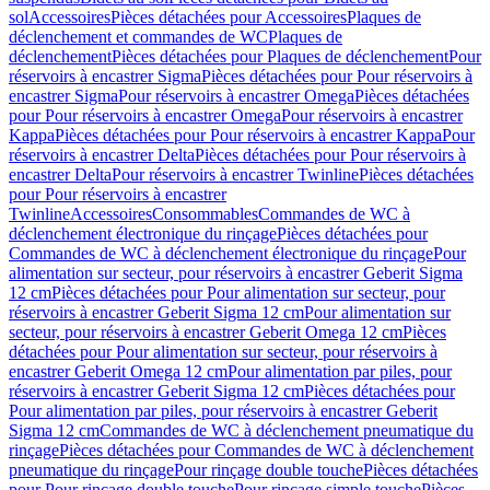
sol
Accessoires
Pièces détachées pour Accessoires
Plaques de
déclenchement et commandes de WC
Plaques de
déclenchement
Pièces détachées pour Plaques de déclenchement
Pour
réservoirs à encastrer Sigma
Pièces détachées pour Pour réservoirs à
encastrer Sigma
Pour réservoirs à encastrer Omega
Pièces détachées
pour Pour réservoirs à encastrer Omega
Pour réservoirs à encastrer
Kappa
Pièces détachées pour Pour réservoirs à encastrer Kappa
Pour
réservoirs à encastrer Delta
Pièces détachées pour Pour réservoirs à
encastrer Delta
Pour réservoirs à encastrer Twinline
Pièces détachées
pour Pour réservoirs à encastrer
Twinline
Accessoires
Consommables
Commandes de WC à
déclenchement électronique du rinçage
Pièces détachées pour
Commandes de WC à déclenchement électronique du rinçage
Pour
alimentation sur secteur, pour réservoirs à encastrer Geberit Sigma
12 cm
Pièces détachées pour Pour alimentation sur secteur, pour
réservoirs à encastrer Geberit Sigma 12 cm
Pour alimentation sur
secteur, pour réservoirs à encastrer Geberit Omega 12 cm
Pièces
détachées pour Pour alimentation sur secteur, pour réservoirs à
encastrer Geberit Omega 12 cm
Pour alimentation par piles, pour
réservoirs à encastrer Geberit Sigma 12 cm
Pièces détachées pour
Pour alimentation par piles, pour réservoirs à encastrer Geberit
Sigma 12 cm
Commandes de WC à déclenchement pneumatique du
rinçage
Pièces détachées pour Commandes de WC à déclenchement
pneumatique du rinçage
Pour rinçage double touche
Pièces détachées
pour Pour rinçage double touche
Pour rinçage simple touche
Pièces