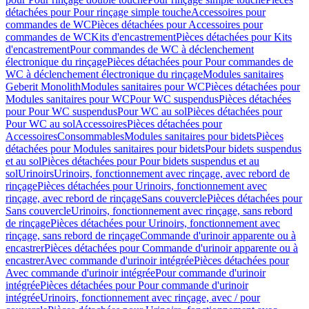
détachées pour Pour rinçage simple touche
Accessoires pour
commandes de WC
Pièces détachées pour Accessoires pour
commandes de WC
Kits d'encastrement
Pièces détachées pour Kits
d'encastrement
Pour commandes de WC à déclenchement
électronique du rinçage
Pièces détachées pour Pour commandes de
WC à déclenchement électronique du rinçage
Modules sanitaires
Geberit Monolith
Modules sanitaires pour WC
Pièces détachées pour
Modules sanitaires pour WC
Pour WC suspendus
Pièces détachées
pour Pour WC suspendus
Pour WC au sol
Pièces détachées pour
Pour WC au sol
Accessoires
Pièces détachées pour
Accessoires
Consommables
Modules sanitaires pour bidets
Pièces
détachées pour Modules sanitaires pour bidets
Pour bidets suspendus
et au sol
Pièces détachées pour Pour bidets suspendus et au
sol
Urinoirs
Urinoirs, fonctionnement avec rinçage, avec rebord de
rinçage
Pièces détachées pour Urinoirs, fonctionnement avec
rinçage, avec rebord de rinçage
Sans couvercle
Pièces détachées pour
Sans couvercle
Urinoirs, fonctionnement avec rinçage, sans rebord
de rinçage
Pièces détachées pour Urinoirs, fonctionnement avec
rinçage, sans rebord de rinçage
Commande d'urinoir apparente ou à
encastrer
Pièces détachées pour Commande d'urinoir apparente ou à
encastrer
Avec commande d'urinoir intégrée
Pièces détachées pour
Avec commande d'urinoir intégrée
Pour commande d'urinoir
intégrée
Pièces détachées pour Pour commande d'urinoir
intégrée
Urinoirs, fonctionnement avec rinçage, avec / pour