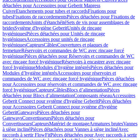
détachées pour Accessoires pour Geberit Mapress
Cuivre
Etanchements pour tubes et raccords
Fixations pour
tubes
Fixations de raccordements
Pièces détachées pour Fixations de
raccordements
Joints d'étanchéité
Sets de vis pour assemblages de
brides
Système d'hygiène Geberit
Unités de rinçage
hygiéniques
Pièces détachées pour Unités de rinçage
hygiéniques
Accessoires pour unités de rinçage
hygiéniques
Capteurs
Câbles
Couvertures et plaques de
fermeture
Réservoirs et commandes de WC avec rinçage forcé
hygiénique
Pièces détachées pour Réservoirs et commandes de WC
avec rinçage forcé hygiénique
Réservoirs à encastrer avec rinçage
forcé hygiénique
Modules d’hygiène intégrés
Pièces détachées pour
Modules d’hygiène intégrés
Accessoires pour réservoirs et
commandes de WC avec rinçage forcé hygiénique
Pièces détachées
pour Accessoires pour réservoirs et commandes de WC avec rinçage
forcé hygiénique
Capteurs
Câbles
Blocs d’alimentation
Pièces
détachées pour Blocs d’alimentation
Composants réseau
Accessoires
Geberit Connect pour système d'hygiène Geberit
Pièces détachées
pour Accessoires Geberit Connect pour système d'hygiène
Geberit
Gateways
Pièces détachées pour
Gateways
Convertisseurs
Pièces détachées pour
Convertisseurs
Capteurs
Matériel de montage
Armatures brutes
Vannes
à siège incliné
Pièces détachées pour Vannes à siège incliné
Avec
raccords à sertir FlowFit
Pièces détachées pour Avec raccords à sertir