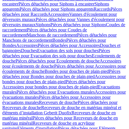
encastrer
Pièces détachées pour Siphons à encastrer
Siphons
apparents
Pièces détachées pour Siphons apparents
Raccords
Pièces
détachées pour Raccords
Accessoires
Vannes d'écoulement pour
déversoirs muraux
Pièces détachées pour Vannes d'écoulement pour
déversoirs muraux
Siphons
Pièces détachées pour Siphons
Coudes de
raccordement
Pièces détachées pour Coudes de
raccordement
Manchons de raccordement
Pièces détachées pour
Manchons de raccordement
Bondes
Pièces détachées pour
Bondes
Accessoires
Pièces détachées pour Accessoires
Douches et
baignoires
Douches
Evacuation des sols pour douches
Pièces
détachées pour Evacuation des sols pour douches
Ecoulements de
douche
Pièces détachées pour Ecoulements de douche
Accessoires
pour écoulements de douche
Pièces détachées pour Accessoires pour
écoulements de douche
Bondes pour douches de plain-pied
Pièces
détachées pour Bondes pour douches de plain-pied
Accessoires pour
bondes pour douches de plain-pied
Pièces détachées pour
Accessoires pour bondes pour douches de plain-pied
Evacuations
murales
Pièces détachées pour Evacuations murales
Accessoires pour
évacuations murales
Pièces détachées pour Accessoires pour
évacuations murales
Receveurs de douche
Pièces détachées pour
Receveurs de douche
Receveurs de douche en matériau minéral et
éléments d’installation Geberit Duofix
Receveurs de douche en
matériau minéral
Pièces détachées pour Receveurs de douche en
matériau minéral
Receveurs de douche en acrylique
sanitaire
Eléments d'installation
Pièces détachées pour Eléments