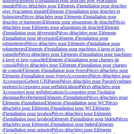
urinoirs
Eléments d'installation pour douches avec évacuation
murale
Pièces détachées pour Eléments d'installation pour douches
avec évacuation murale
Eléments d'installation pour douches et
baignoires
Pièces détachées pour Eléments d'installation pour
douches et baignoires
Eléments pour séparations de douche
Pièces
détachées pour Eléments pour séparations de douche
Eléments
d'installation pour déversoirs
Pièces détachées pour Eléments
d'installation pour déversoirs
Eléments d'installation pour
robinetteries
Pièces détachées pour Eléments d'installation pour
robinetteries
Eléments d'installation pour machines à laver et lave-
vaisselle
Pièces détachées pour Eléments d'installation pour machines
à laver et lave-vaisselle
Eléments d'installation pour charges de
console
Pièces détachées pour Eléments d'installation pour charges
de console
Eléments d'installation pour éviers
Pièces détachées pour
Eléments d'installation pour éviers
Accessoires
Pièces détachées pour
Accessoires
Geberit GIS
Parois
Pièces détachées pour Parois
Systèmes
porteurs
Accessoires pour préfabrications
Pièces détachées pour
Accessoires pour préfabrications
Accessoires pour l'isolation
phonique
Revêtements
Eléments d'installation
Pièces détachées pour
Eléments d'installation
Eléments d'installation pour WC
Pièces
détachées pour Eléments d'installation pour WC
Eléments
d'installation pour lavabos
Pièces détachées pour Eléments
d'installation pour lavabos
Eléments d'installation pour bidets
Pièces
détachées pour Eléments d'installation pour bidets
Eléments
d'installation pour urinoirs
Pièces détachées pour Eléments