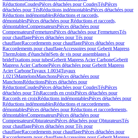
Réductions
Coudes
Pièces détachées pour Coudes
Tés
Pièces
détachées pour Tés
Réductions indémontables
Pièces détachées pour
Réductions indémontables
Réductions et raccords,
démontables
Pièces détachées pour Réductions et raccords,
démontables
Compensateurs
Pièces détachées pour
Compensateurs
Fermetures
Pièces détachées pour Fermetures
Tés
pour chauffage
Pièces détachées pour Tés pour
chauffage
Raccordements pour chauffage
Pièces détachées pour
Raccordements pour chauffage
Accessoires pour Geberit Mapress
Therm
Joints d'étanchéité
Sets de vis pour assemblages à
bride
Fixations pour tubes
Geberit Mapress Acier Carbone
Geberit
Mapress Acier Carbone
Pièces détachées pour Geberit Mapress
Acier Carbone
Tuyaux 1.0034
Tuyaux
1.0215
Mamelons
Manchons
Pièces détachées pour
Manchons
Réductions
Pièces détachées pour
Réductions
Coudes
Pièces détachées pour Coudes
Tés
Pièces
détachées pour Tés
Raccords en croix
Pièces détachées pour
Raccords en croix
Réductions indémontables
Pièces détachées pour
Réductions indémontables
Réductions et raccordements,
démontables
Pièces détachées pour Réductions et raccordements,
démontables
Compensateurs
Pièces détachées pour
Compensateurs
Obturateurs
Pièces détachées pour Obturateurs
Tés
pour chauffage
Pièces détachées pour Tés pour
chauffage
Raccordements pour chauffage
Pièces détachées pour
Raccordements pour chauffage
Accessoires pour Geberit Mapress