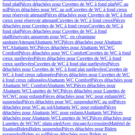
fond plat
Pièces détachées pour Cuvettes de WC à fond plat
WC au
sol
Pièces détachées pour WC au sol
Cuvettes de WC à fond creux
pour réservoir attenant
Pièces détachées pour Cuvettes de WC à fond
creux pour réservoir attenant
Cuvettes de WC à fond creux
Pièces
détachées pour Cuvettes de WC à fond creux
Cuvettes de WC à
fond plat
Pièces détachées pour Cuvettes de WC à fond
plat
Réservoirs apparents pour WC, en céramique
sanitaire
Attenant
Abattants WC
Pièces détachées pour Abattants
WC
Abattants WC
Pièces détachées pour Abattants WC
WC
Comfort
Pièces détachées pour WC Comfort
Cuvettes de WC à fond
creux surélevées
Pièces détachées pour Cuvettes de WC à fond
creux surélevées
Cuvettes de WC à fond plat surélevées
Pièces
détachées pour Cuvettes de WC à fond plat surélevées
Cuvettes de
WC à fond creux rallongées
Pièces détachées pour Cuvettes de WC
à fond creux rallongées
Abattants WC Comfort
Pièces détachées pour
Abattants WC Comfort
Abattants WC
Pièces détachées pour
Abattants WC
Lunettes de WC
Pièces détachées pour Lunettes de
WC
WC pour enfants
Pièces détachées pour WC pour enfants
WC
suspendus
Pièces détachées pour WC suspendus
WC au sol
Pièces
détachées pour WC au sol
Abattants WC pour enfants
Pièces
détachées pour Abattants WC pour enfants
Abattants WC
Pièces
détachées pour Abattants WC
Lunettes de WC
Pièces détachées pour
Lunettes de WC
WC plain-pied
Avec rinçage
Accessoires
Matériel de
fixation
Bidets
Bidets suspendus
Pièces détachées pour Bidets
suspendus
Bidets au sol
Pièces détachées pour Bidets au