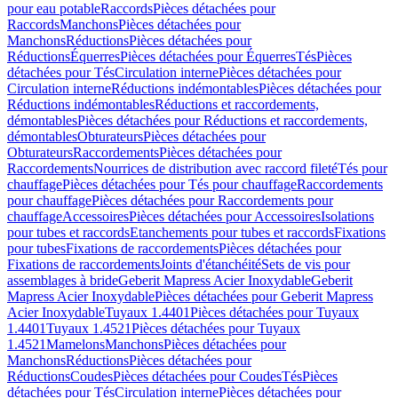
pour eau potable
Raccords
Pièces détachées pour
Raccords
Manchons
Pièces détachées pour
Manchons
Réductions
Pièces détachées pour
Réductions
Équerres
Pièces détachées pour Équerres
Tés
Pièces
détachées pour Tés
Circulation interne
Pièces détachées pour
Circulation interne
Réductions indémontables
Pièces détachées pour
Réductions indémontables
Réductions et raccordements,
démontables
Pièces détachées pour Réductions et raccordements,
démontables
Obturateurs
Pièces détachées pour
Obturateurs
Raccordements
Pièces détachées pour
Raccordements
Nourrices de distribution avec raccord fileté
Tés pour
chauffage
Pièces détachées pour Tés pour chauffage
Raccordements
pour chauffage
Pièces détachées pour Raccordements pour
chauffage
Accessoires
Pièces détachées pour Accessoires
Isolations
pour tubes et raccords
Etanchements pour tubes et raccords
Fixations
pour tubes
Fixations de raccordements
Pièces détachées pour
Fixations de raccordements
Joints d'étanchéité
Sets de vis pour
assemblages à bride
Geberit Mapress Acier Inoxydable
Geberit
Mapress Acier Inoxydable
Pièces détachées pour Geberit Mapress
Acier Inoxydable
Tuyaux 1.4401
Pièces détachées pour Tuyaux
1.4401
Tuyaux 1.4521
Pièces détachées pour Tuyaux
1.4521
Mamelons
Manchons
Pièces détachées pour
Manchons
Réductions
Pièces détachées pour
Réductions
Coudes
Pièces détachées pour Coudes
Tés
Pièces
détachées pour Tés
Circulation interne
Pièces détachées pour