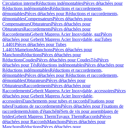
Circulation interne
Réductions indémontables
Pièces détachées pour
Réductions indémontables
Réductions et raccordements,
démontables
Pièces détachées pour Réductions et raccordements,
démontables
Compensateurs
Pièces détachées pour
Compensateurs
Obturateurs
Pièces détachées pour
Obturateurs
Raccordements
Pièces détachées pour
Raccordements
Geberit Mapress Acier Inoxydable, gaz
Pièces
détachées pour Geberit Mapress Acier Inoxydable, gaz
Tubes
1.4401
Pièces détachées pour Tubes
1.4401
Mamelons
Manchons
Pièces détachées pour
Manchons
Réductions
Pièces détachées pour
Réductions
Coudes
Pièces détachées pour Coudes
Tés
Pièces
détachées pour Tés
Réductions indémontables
Pièces détachées pour
Réductions indémontables
Réductions et raccordements,
démontables
Pièces détachées pour Réductions et raccordements,
démontables
Obturateurs
Pièces détachées pour
Obturateurs
Raccordements
Pièces détachées pour
Raccordements
Geberit Mapress Acier Inoxydable, accessoires
Pièces
détachées pour Geberit Mapress Acier Inoxydable,
accessoires
Etanchements pour tubes et raccords
Fixations pour
tubes
Fixations de raccordements
Pièces détachées pour Fixations de
raccordements
Joints d'étanchéité
Sets de vis pour assemblages de
brides
Geberit Mapress Therm
Tuyaux Therm
Raccords
Pièces
détachées pour Raccords
Manchons
Pièces détachées pour
Manchons
Réductions
Pièces détachées pour