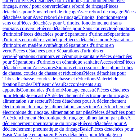
couvercle
Pièces détachées pour Urinoirs, fonctionnement avec
rinçage, avec / pour couvercle
Sans rebord de rinçage
Pièces
détachées pour Sans rebord de rinçage
Avec rebord de rinçage
Pièces
détachées pour Avec rebord de rinçage
Urinoirs, fonctionnement
sans eau
Pièces détachées pour Urinoirs, fonctionnement sans
eau
Sans couvercle
Pièces détachées pour Sans couvercle
Séparations
d'urinoirs
Pièces détachées pour Séparations d'urinoirs
Séparations
d'urinoirs en matière synthétique
Pièces détachées pour Séparations
d'urinoirs en matière synthétique
Séparations d'urinoirs en
verre
Pièces détachées pour Séparations d'urinoirs en
verre
Séparations d'urinoirs en céramique sanitaire
Pièces détachées
pour Séparations d'urinoirs en céramique sanitaire
Accessoires
Pièces
détachées pour Accessoires
Siphons et accessoires de siphons
Tubes
de chasse, coudes de chasse et réductions
Pièces détachées pour
Tubes de chasse, coudes de chasse et réductions
Matériel de
fixation
Bondes
Diffuseur d’eau
Raccordements aux
appareils
Commandes d'urinoir
Montage encastré
Pièces détachées
pour Montage encastré
A déclenchement électronique du rinçage,
alimentation sur secteur
Pièces détachées pour A déclenchement
électronique du rinçage, alimentation sur secteur
A déclenchement
électronique du rinçage, alimentation par piles
Pièces détachées pour
A déclenchement électronique du rinçage, alimentation par piles
A
déclenchement pneumatique du rinçage
Pièces détachées pour A
déclenchement pneumatique du rinçage
Basic
Pièces détachées pour
Basic
Montage en apparent
Pièces détachées pour Montage en