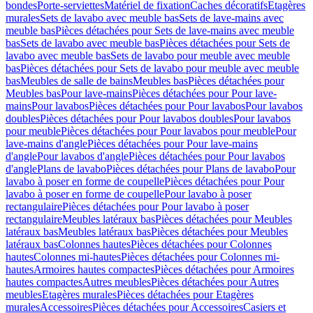
bondes
Porte-serviettes
Matériel de fixation
Caches décoratifs
Etagères
murales
Sets de lavabo avec meuble bas
Sets de lave-mains avec
meuble bas
Pièces détachées pour Sets de lave-mains avec meuble
bas
Sets de lavabo avec meuble bas
Pièces détachées pour Sets de
lavabo avec meuble bas
Sets de lavabo pour meuble avec meuble
bas
Pièces détachées pour Sets de lavabo pour meuble avec meuble
bas
Meubles de salle de bains
Meubles bas
Pièces détachées pour
Meubles bas
Pour lave-mains
Pièces détachées pour Pour lave-
mains
Pour lavabos
Pièces détachées pour Pour lavabos
Pour lavabos
doubles
Pièces détachées pour Pour lavabos doubles
Pour lavabos
pour meuble
Pièces détachées pour Pour lavabos pour meuble
Pour
lave-mains d'angle
Pièces détachées pour Pour lave-mains
d'angle
Pour lavabos d'angle
Pièces détachées pour Pour lavabos
d'angle
Plans de lavabo
Pièces détachées pour Plans de lavabo
Pour
lavabo à poser en forme de coupelle
Pièces détachées pour Pour
lavabo à poser en forme de coupelle
Pour lavabo à poser
rectangulaire
Pièces détachées pour Pour lavabo à poser
rectangulaire
Meubles latéraux bas
Pièces détachées pour Meubles
latéraux bas
Meubles latéraux bas
Pièces détachées pour Meubles
latéraux bas
Colonnes hautes
Pièces détachées pour Colonnes
hautes
Colonnes mi-hautes
Pièces détachées pour Colonnes mi-
hautes
Armoires hautes compactes
Pièces détachées pour Armoires
hautes compactes
Autres meubles
Pièces détachées pour Autres
meubles
Etagères murales
Pièces détachées pour Etagères
murales
Accessoires
Pièces détachées pour Accessoires
Casiers et