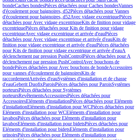
bonde
Caches bondes
Pièces détachées pour Caches bondes
Vannes
d'écoulement pour baignoires, d52
Pièces détachées pour Vannes
d'écoulement pour baignoires, d52
Avec vidage excentrique
Pièces
détachées pour Avec vidage excentrique
Kits de finition pour vidage
excentrique
Pièces détachées pour Kits de finition pour vidage
excentrique
Avec vidage excentrique et arrivée d'eau
Pièces
détachées pour Avec vidage excentrique et arrivée d'eau
Kits de
finition pour vidage excentrique et arrivée d'eau
Pièces détachées
pour Kits de finition pour vidage excentrique et arrivée d'eau
A
déclenchement par pression PushControl
Pièces détachées pour A
déclenchement par pression PushControl
Avec bouchons de
bonde
Pièces détachées pour Avec bouchons de bonde
Accessoires
pour vannes d'écoulement de baignoires
Kits de
raccordement
Arrivées d'eau
Systèmes d'installation et de chasse
d'eau
Geberit Duofix
Parois
Pièces détachées pour Parois
Systèmes
porteurs
Pièces détachées pour Systèmes
porteurs
Revêtements
Accessoires
Pièces détachées pour
Accessoires
Eléments d'installation
Pièces détachées pour Eléments
d'installation
Eléments d'installation pour WC
Pièces détachées pour
Eléments d'installation pour WC
Eléments d'installation pour
lavabos
Pièces détachées pour Eléments d'installation pour
lavabos
Eléments d'installation pour bidets
Pièces détachées pour
Eléments d'installation pour bidets
Eléments d'installation pour
urinoirs
Pièces détachées pour Eléments d'installation pour