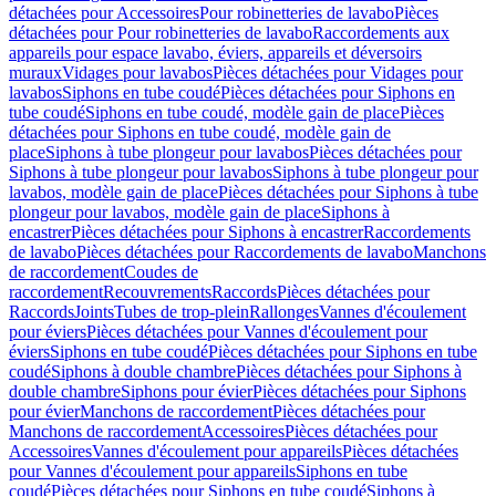
détachées pour Accessoires
Pour robinetteries de lavabo
Pièces
détachées pour Pour robinetteries de lavabo
Raccordements aux
appareils pour espace lavabo, éviers, appareils et déversoirs
muraux
Vidages pour lavabos
Pièces détachées pour Vidages pour
lavabos
Siphons en tube coudé
Pièces détachées pour Siphons en
tube coudé
Siphons en tube coudé, modèle gain de place
Pièces
détachées pour Siphons en tube coudé, modèle gain de
place
Siphons à tube plongeur pour lavabos
Pièces détachées pour
Siphons à tube plongeur pour lavabos
Siphons à tube plongeur pour
lavabos, modèle gain de place
Pièces détachées pour Siphons à tube
plongeur pour lavabos, modèle gain de place
Siphons à
encastrer
Pièces détachées pour Siphons à encastrer
Raccordements
de lavabo
Pièces détachées pour Raccordements de lavabo
Manchons
de raccordement
Coudes de
raccordement
Recouvrements
Raccords
Pièces détachées pour
Raccords
Joints
Tubes de trop-plein
Rallonges
Vannes d'écoulement
pour éviers
Pièces détachées pour Vannes d'écoulement pour
éviers
Siphons en tube coudé
Pièces détachées pour Siphons en tube
coudé
Siphons à double chambre
Pièces détachées pour Siphons à
double chambre
Siphons pour évier
Pièces détachées pour Siphons
pour évier
Manchons de raccordement
Pièces détachées pour
Manchons de raccordement
Accessoires
Pièces détachées pour
Accessoires
Vannes d'écoulement pour appareils
Pièces détachées
pour Vannes d'écoulement pour appareils
Siphons en tube
coudé
Pièces détachées pour Siphons en tube coudé
Siphons à