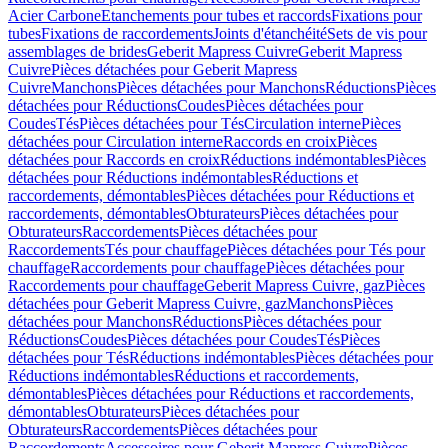
Acier Carbone
Etanchements pour tubes et raccords
Fixations pour
tubes
Fixations de raccordements
Joints d'étanchéité
Sets de vis pour
assemblages de brides
Geberit Mapress Cuivre
Geberit Mapress
Cuivre
Pièces détachées pour Geberit Mapress
Cuivre
Manchons
Pièces détachées pour Manchons
Réductions
Pièces
détachées pour Réductions
Coudes
Pièces détachées pour
Coudes
Tés
Pièces détachées pour Tés
Circulation interne
Pièces
détachées pour Circulation interne
Raccords en croix
Pièces
détachées pour Raccords en croix
Réductions indémontables
Pièces
détachées pour Réductions indémontables
Réductions et
raccordements, démontables
Pièces détachées pour Réductions et
raccordements, démontables
Obturateurs
Pièces détachées pour
Obturateurs
Raccordements
Pièces détachées pour
Raccordements
Tés pour chauffage
Pièces détachées pour Tés pour
chauffage
Raccordements pour chauffage
Pièces détachées pour
Raccordements pour chauffage
Geberit Mapress Cuivre, gaz
Pièces
détachées pour Geberit Mapress Cuivre, gaz
Manchons
Pièces
détachées pour Manchons
Réductions
Pièces détachées pour
Réductions
Coudes
Pièces détachées pour Coudes
Tés
Pièces
détachées pour Tés
Réductions indémontables
Pièces détachées pour
Réductions indémontables
Réductions et raccordements,
démontables
Pièces détachées pour Réductions et raccordements,
démontables
Obturateurs
Pièces détachées pour
Obturateurs
Raccordements
Pièces détachées pour
Raccordements
Accessoires pour Geberit Mapress Cuivre
Pièces