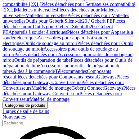
compatibilité [2XL]
Pièces détachées pour Sertisseuses compatibilité
[2XL]
Mallettes universelles
Pièces détachées pour Mallettes
universelles
Mallettes universelles
Pièces détachées pour Mallettes
universelles
Outils pour Geberit Silent-db20 / Geberit PE
Pièces
détachées pour Outils pour Geberit Silent-db20 / Geberit
PE
Appareils à souder électriques
Pièces détachées pour Appareils à
souder électriques
Accessoires pour appareils à souder
électriques
Outils de soudage au miroir
Pièces détachées pour Outils
de soudage au miroir
Accessoires pour outils de soudage au
miroir
Pièces détachées pour Accessoires pour outils de soudage au
miroir
Outils de préparation de tube
Pièces détachées pour Outils de
préparation de tube
Accessoires pour outils de préparation de
tubes
Aides à la commande
Télécommandes
Composants
réseau
Pièces détachées pour Composants réseau
Gateways
Pièces
détachées pour Gateways
Convertisseurs
Pièces détachées pour
Convertisseurs
Matériel de montage
Geberit Connect
Gateways
Pièces
détachées pour Gateways
Convertisseur
Pièces détachées pour
Convertisseur
Matériel de montage
Catégories de produits
Lignes de salle de bains
Nouveautés