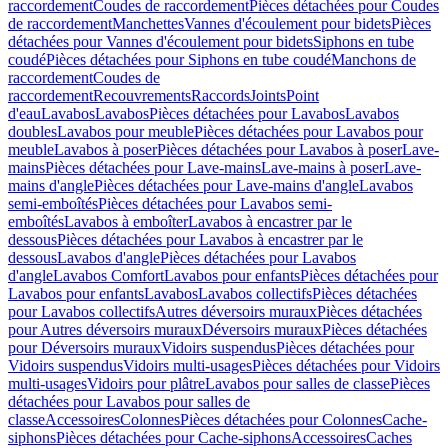
raccordement
Coudes de raccordement
Pièces détachées pour Coudes
de raccordement
Manchettes
Vannes d'écoulement pour bidets
Pièces
détachées pour Vannes d'écoulement pour bidets
Siphons en tube
coudé
Pièces détachées pour Siphons en tube coudé
Manchons de
raccordement
Coudes de
raccordement
Recouvrements
Raccords
Joints
Point
d'eau
Lavabos
Lavabos
Pièces détachées pour Lavabos
Lavabos
doubles
Lavabos pour meuble
Pièces détachées pour Lavabos pour
meuble
Lavabos à poser
Pièces détachées pour Lavabos à poser
Lave-
mains
Pièces détachées pour Lave-mains
Lave-mains à poser
Lave-
mains d'angle
Pièces détachées pour Lave-mains d'angle
Lavabos
semi-emboîtés
Pièces détachées pour Lavabos semi-
emboîtés
Lavabos à emboîter
Lavabos à encastrer par le
dessous
Pièces détachées pour Lavabos à encastrer par le
dessous
Lavabos d'angle
Pièces détachées pour Lavabos
d'angle
Lavabos Comfort
Lavabos pour enfants
Pièces détachées pour
Lavabos pour enfants
Lavabos
Lavabos collectifs
Pièces détachées
pour Lavabos collectifs
Autres déversoirs muraux
Pièces détachées
pour Autres déversoirs muraux
Déversoirs muraux
Pièces détachées
pour Déversoirs muraux
Vidoirs suspendus
Pièces détachées pour
Vidoirs suspendus
Vidoirs multi-usages
Pièces détachées pour Vidoirs
multi-usages
Vidoirs pour plâtre
Lavabos pour salles de classe
Pièces
détachées pour Lavabos pour salles de
classe
Accessoires
Colonnes
Pièces détachées pour Colonnes
Cache-
siphons
Pièces détachées pour Cache-siphons
Accessoires
Caches