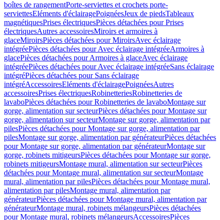
boîtes de rangement
Porte-serviettes et crochets porte-
serviettes
Eléments d'éclairage
Poignées
Jeux de pieds
Tableaux
magnétiques
Prises électriques
Pièces détachées pour Prises
électriques
Autres accessoires
Miroirs et armoires à
glace
Miroirs
Pièces détachées pour Miroirs
Avec éclairage
intégrée
Pièces détachées pour Avec éclairage intégrée
Armoires à
glace
Pièces détachées pour Armoires à glace
Avec éclairage
intégrée
Pièces détachées pour Avec éclairage intégrée
Sans éclairage
intégré
Pièces détachées pour Sans éclairage
intégré
Accessoires
Eléments d'éclairage
Poignées
Autres
accessoires
Prises électriques
Robinetteries
Robinetteries de
lavabo
Pièces détachées pour Robinetteries de lavabo
Montage sur
gorge, alimentation sur secteur
Pièces détachées pour Montage sur
gorge, alimentation sur secteur
Montage sur gorge, alimentation par
piles
Pièces détachées pour Montage sur gorge, alimentation par
piles
Montage sur gorge, alimentation par générateur
Pièces détachées
pour Montage sur gorge, alimentation par générateur
Montage sur
gorge, robinets mitigeurs
Pièces détachées pour Montage sur gorge,
robinets mitigeurs
Montage mural, alimentation sur secteur
Pièces
détachées pour Montage mural, alimentation sur secteur
Montage
mural, alimentation par piles
Pièces détachées pour Montage mural,
alimentation par piles
Montage mural, alimentation par
générateur
Pièces détachées pour Montage mural, alimentation par
générateur
Montage mural, robinets mélangeurs
Pièces détachées
pour Montage mural, robinets mélangeurs
Accessoires
Pièces