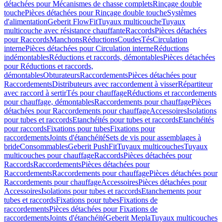
détachées pour Mécanismes de chasse complets
Rinçage double
touche
Pièces détachées pour Rinçage double touche
Systèmes
d'alimentation
Geberit FlowFit
Tuyaux multicouche
Tuyaux
multicouche avec résistance chauffante
Raccords
Pièces détachées
pour Raccords
Manchons
Réductions
Coudes
Tés
Circulation
interne
Pièces détachées pour Circulation interne
Réductions
indémontables
Réductions et raccords, démontables
Pièces détachées
pour Réductions et raccords,
démontables
Obturateurs
Raccordements
Pièces détachées pour
Raccordements
Distributeurs avec raccordement à visser
Répartiteur
avec raccord à sertir
Tés pour chauffage
Réductions et raccordements
pour chauffage, démontables
Raccordements pour chauffage
Pièces
détachées pour Raccordements pour chauffage
Accessoires
Isolations
pour tubes et raccords
Etanchéités pour tubes et raccords
Etanchéités
pour raccords
Fixations pour tubes
Fixations pour
raccordements
Joints d'étanchéité
Sets de vis pour assemblages à
bride
Consommables
Geberit PushFit
Tuyaux multicouches
Tuyaux
multicouches pour chauffage
Raccords
Pièces détachées pour
Raccords
Raccordements
Pièces détachées pour
Raccordements
Raccordements pour chauffage
Pièces détachées pour
Raccordements pour chauffage
Accessoires
Pièces détachées pour
Accessoires
Isolations pour tubes et raccords
Etanchements pour
tubes et raccords
Fixations pour tubes
Fixations de
raccordements
Pièces détachées pour Fixations de
raccordements
Joints d'étanchéité
Geberit Mepla
Tuyaux multicouches