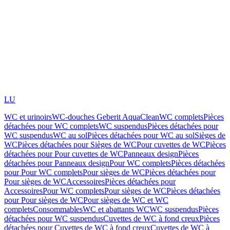
LU
WC et urinoirs
WC-douches Geberit AquaClean
WC complets
Pièces
détachées pour WC complets
WC suspendus
Pièces détachées pour
WC suspendus
WC au sol
Pièces détachées pour WC au sol
Sièges de
WC
Pièces détachées pour Sièges de WC
Pour cuvettes de WC
Pièces
détachées pour Pour cuvettes de WC
Panneaux design
Pièces
détachées pour Panneaux design
Pour WC complets
Pièces détachées
pour Pour WC complets
Pour sièges de WC
Pièces détachées pour
Pour sièges de WC
Accessoires
Pièces détachées pour
Accessoires
Pour WC complets
Pour sièges de WC
Pièces détachées
pour Pour sièges de WC
Pour sièges de WC et WC
complets
Consommables
WC et abattants WC
WC suspendus
Pièces
détachées pour WC suspendus
Cuvettes de WC à fond creux
Pièces
détachées pour Cuvettes de WC à fond creux
Cuvettes de WC à