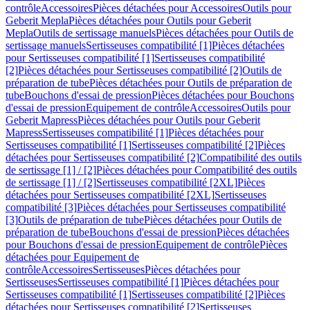
contrôle
Accessoires
Pièces détachées pour Accessoires
Outils pour
Geberit Mepla
Pièces détachées pour Outils pour Geberit
Mepla
Outils de sertissage manuels
Pièces détachées pour Outils de
sertissage manuels
Sertisseuses compatibilité [1]
Pièces détachées
pour Sertisseuses compatibilité [1]
Sertisseuses compatibilité
[2]
Pièces détachées pour Sertisseuses compatibilité [2]
Outils de
préparation de tube
Pièces détachées pour Outils de préparation de
tube
Bouchons d'essai de pression
Pièces détachées pour Bouchons
d'essai de pression
Equipement de contrôle
Accessoires
Outils pour
Geberit Mapress
Pièces détachées pour Outils pour Geberit
Mapress
Sertisseuses compatibilité [1]
Pièces détachées pour
Sertisseuses compatibilité [1]
Sertisseuses compatibilité [2]
Pièces
détachées pour Sertisseuses compatibilité [2]
Compatibilité des outils
de sertissage [1] / [2]
Pièces détachées pour Compatibilité des outils
de sertissage [1] / [2]
Sertisseuses compatibilité [2XL]
Pièces
détachées pour Sertisseuses compatibilité [2XL]
Sertisseuses
compatibilité [3]
Pièces détachées pour Sertisseuses compatibilité
[3]
Outils de préparation de tube
Pièces détachées pour Outils de
préparation de tube
Bouchons d'essai de pression
Pièces détachées
pour Bouchons d'essai de pression
Equipement de contrôle
Pièces
détachées pour Equipement de
contrôle
Accessoires
Sertisseuses
Pièces détachées pour
Sertisseuses
Sertisseuses compatibilité [1]
Pièces détachées pour
Sertisseuses compatibilité [1]
Sertisseuses compatibilité [2]
Pièces
détachées pour Sertisseuses compatibilité [2]
Sertisseuses