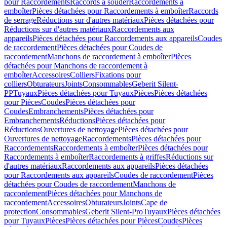
pour Raccordements
Raccords à souder
Raccordements à
emboîter
Pièces détachées pour Raccordements à emboîter
Raccords
de serrage
Réductions sur d'autres matériaux
Pièces détachées pour
Réductions sur d'autres matériaux
Raccordements aux
appareils
Pièces détachées pour Raccordements aux appareils
Coudes
de raccordement
Pièces détachées pour Coudes de
raccordement
Manchons de raccordement à emboîter
Pièces
détachées pour Manchons de raccordement à
emboîter
Accessoires
Colliers
Fixations pour
colliers
Obturateurs
Joints
Consommables
Geberit Silent-
PP
Tuyaux
Pièces détachées pour Tuyaux
Pièces
Pièces détachées
pour Pièces
Coudes
Pièces détachées pour
Coudes
Embranchements
Pièces détachées pour
Embranchements
Réductions
Pièces détachées pour
Réductions
Ouvertures de nettoyage
Pièces détachées pour
Ouvertures de nettoyage
Raccordements
Pièces détachées pour
Raccordements
Raccordements à emboîter
Pièces détachées pour
Raccordements à emboîter
Raccordements à griffes
Réductions sur
d'autres matériaux
Raccordements aux appareils
Pièces détachées
pour Raccordements aux appareils
Coudes de raccordement
Pièces
détachées pour Coudes de raccordement
Manchons de
raccordement
Pièces détachées pour Manchons de
raccordement
Accessoires
Obturateurs
Joints
Cape de
protection
Consommables
Geberit Silent-Pro
Tuyaux
Pièces détachées
pour Tuyaux
Pièces
Pièces détachées pour Pièces
Coudes
Pièces