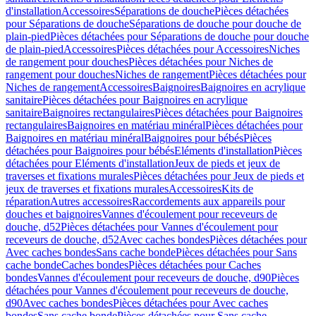
d'installation
Accessoires
Séparations de douche
Pièces détachées
pour Séparations de douche
Séparations de douche pour douche de
plain-pied
Pièces détachées pour Séparations de douche pour douche
de plain-pied
Accessoires
Pièces détachées pour Accessoires
Niches
de rangement pour douches
Pièces détachées pour Niches de
rangement pour douches
Niches de rangement
Pièces détachées pour
Niches de rangement
Accessoires
Baignoires
Baignoires en acrylique
sanitaire
Pièces détachées pour Baignoires en acrylique
sanitaire
Baignoires rectangulaires
Pièces détachées pour Baignoires
rectangulaires
Baignoires en matériau minéral
Pièces détachées pour
Baignoires en matériau minéral
Baignoires pour bébés
Pièces
détachées pour Baignoires pour bébés
Eléments d'installation
Pièces
détachées pour Eléments d'installation
Jeux de pieds et jeux de
traverses et fixations murales
Pièces détachées pour Jeux de pieds et
jeux de traverses et fixations murales
Accessoires
Kits de
réparation
Autres accessoires
Raccordements aux appareils pour
douches et baignoires
Vannes d'écoulement pour receveurs de
douche, d52
Pièces détachées pour Vannes d'écoulement pour
receveurs de douche, d52
Avec caches bondes
Pièces détachées pour
Avec caches bondes
Sans cache bonde
Pièces détachées pour Sans
cache bonde
Caches bondes
Pièces détachées pour Caches
bondes
Vannes d'écoulement pour receveurs de douche, d90
Pièces
détachées pour Vannes d'écoulement pour receveurs de douche,
d90
Avec caches bondes
Pièces détachées pour Avec caches
bondes
Sans cache bonde
Pièces détachées pour Sans cache