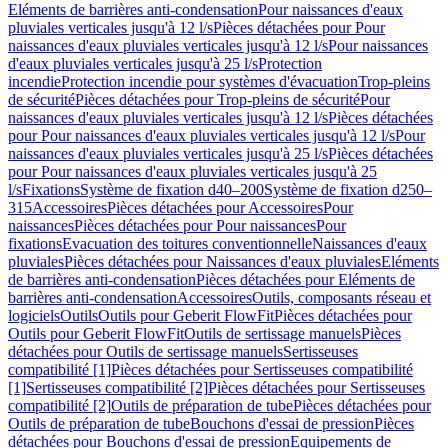
Eléments de barrières anti-condensation
Pour naissances d'eaux
pluviales verticales jusqu'à 12 l/s
Pièces détachées pour Pour
naissances d'eaux pluviales verticales jusqu'à 12 l/s
Pour naissances
d'eaux pluviales verticales jusqu'à 25 l/s
Protection
incendie
Protection incendie pour systèmes d'évacuation
Trop-pleins
de sécurité
Pièces détachées pour Trop-pleins de sécurité
Pour
naissances d'eaux pluviales verticales jusqu'à 12 l/s
Pièces détachées
pour Pour naissances d'eaux pluviales verticales jusqu'à 12 l/s
Pour
naissances d'eaux pluviales verticales jusqu'à 25 l/s
Pièces détachées
pour Pour naissances d'eaux pluviales verticales jusqu'à 25
l/s
Fixations
Système de fixation d40–200
Système de fixation d250–
315
Accessoires
Pièces détachées pour Accessoires
Pour
naissances
Pièces détachées pour Pour naissances
Pour
fixations
Evacuation des toitures conventionnelle
Naissances d'eaux
pluviales
Pièces détachées pour Naissances d'eaux pluviales
Eléments
de barrières anti-condensation
Pièces détachées pour Eléments de
barrières anti-condensation
Accessoires
Outils, composants réseau et
logiciels
Outils
Outils pour Geberit FlowFit
Pièces détachées pour
Outils pour Geberit FlowFit
Outils de sertissage manuels
Pièces
détachées pour Outils de sertissage manuels
Sertisseuses
compatibilité [1]
Pièces détachées pour Sertisseuses compatibilité
[1]
Sertisseuses compatibilité [2]
Pièces détachées pour Sertisseuses
compatibilité [2]
Outils de préparation de tube
Pièces détachées pour
Outils de préparation de tube
Bouchons d'essai de pression
Pièces
détachées pour Bouchons d'essai de pression
Equipements de