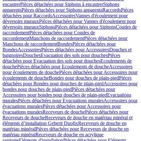
encastrer
Pièces détachées pour Siphons à encastrer
Siphons
apparents
Pièces détachées pour Siphons apparents
Raccords
Pièces
détachées pour Raccords
Accessoires
Vannes d'écoulement pour
déversoirs muraux
Pièces détachées pour Vannes d'écoulement pour
déversoirs muraux
Siphons
Pièces détachées pour Siphons
Coudes de
raccordement
Pièces détachées pour Coudes de
raccordement
Manchons de raccordement
Pièces détachées pour
Manchons de raccordement
Bondes
Pièces détachées pour
Bondes
Accessoires
Pièces détachées pour Accessoires
Douches et
baignoires
Douches
Evacuation des sols pour douches
Pièces
détachées pour Evacuation des sols pour douches
Ecoulements de
douche
Pièces détachées pour Ecoulements de douche
Accessoires
pour écoulements de douche
Pièces détachées pour Accessoires pour
écoulements de douche
Bondes pour douches de plain-pied
Pièces
détachées pour Bondes pour douches de plain-pied
Accessoires pour
bondes pour douches de plain-pied
Pièces détachées pour
Accessoires pour bondes pour douches de plain-pied
Evacuations
murales
Pièces détachées pour Evacuations murales
Accessoires pour
évacuations murales
Pièces détachées pour Accessoires pour
évacuations murales
Receveurs de douche
Pièces détachées pour
Receveurs de douche
Receveurs de douche en matériau minéral et
éléments d’installation Geberit Duofix
Receveurs de douche en
matériau minéral
Pièces détachées pour Receveurs de douche en
matériau minéral
Receveurs de douche en acrylique
sanitaire
Eléments d'installation
Pièces détachées pour Eléments