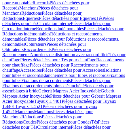
pour eau potable
Raccords
Pièces détachées pour
Raccords
Manchons
Pièces détachées pour
Manchons
Réductions
Pièces détachées pour
Réductions
Équerres
Pièces détachées pour Équerres
Tés
Pièces
détachées pour Tés
Circulation interne
Pièces détachées pour
Circulation interne
Réductions indémontables
Pièces détachées pour
Réductions indémontables
Réductions et raccordements,
démontables
Pièces détachées pour Réductions et raccordements,
démontables
Obturateurs
Pièces détachées pour
Obturateurs
Raccordements
Pièces détachées pour
Raccordements
Nourrices de distribution avec raccord fileté
Tés pour
chauffage
Pièces détachées pour Tés pour chauffage
Raccordements
pour chauffage
Pièces détachées pour Raccordements pour
chauffage
Accessoires
Pièces détachées pour Accessoires
Isolations
pour tubes et raccords
Etanchements pour tubes et raccords
Fixations
pour tubes
Fixations de raccordements
Pièces détachées pour
Fixations de raccordements
Joints d'étanchéité
Sets de vis pour
assemblages à bride
Geberit Mapress Acier Inoxydable
Geberit
Mapress Acier Inoxydable
Pièces détachées pour Geberit Mapress
Acier Inoxydable
Tuyaux 1.4401
Pièces détachées pour Tuyaux
1.4401
Tuyaux 1.4521
Pièces détachées pour Tuyaux
1.4521
Mamelons
Manchons
Pièces détachées pour
Manchons
Réductions
Pièces détachées pour
Réductions
Coudes
Pièces détachées pour Coudes
Tés
Pièces
détachées pour Tés
Circulation interne
Pièces détachées pour