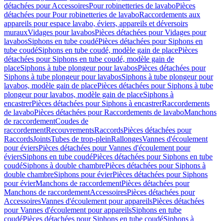
détachées pour Accessoires
Pour robinetteries de lavabo
Pièces
détachées pour Pour robinetteries de lavabo
Raccordements aux
appareils pour espace lavabo, éviers, appareils et déversoirs
muraux
Vidages pour lavabos
Pièces détachées pour Vidages pour
lavabos
Siphons en tube coudé
Pièces détachées pour Siphons en
tube coudé
Siphons en tube coudé, modèle gain de place
Pièces
détachées pour Siphons en tube coudé, modèle gain de
place
Siphons à tube plongeur pour lavabos
Pièces détachées pour
Siphons à tube plongeur pour lavabos
Siphons à tube plongeur pour
lavabos, modèle gain de place
Pièces détachées pour Siphons à tube
plongeur pour lavabos, modèle gain de place
Siphons à
encastrer
Pièces détachées pour Siphons à encastrer
Raccordements
de lavabo
Pièces détachées pour Raccordements de lavabo
Manchons
de raccordement
Coudes de
raccordement
Recouvrements
Raccords
Pièces détachées pour
Raccords
Joints
Tubes de trop-plein
Rallonges
Vannes d'écoulement
pour éviers
Pièces détachées pour Vannes d'écoulement pour
éviers
Siphons en tube coudé
Pièces détachées pour Siphons en tube
coudé
Siphons à double chambre
Pièces détachées pour Siphons à
double chambre
Siphons pour évier
Pièces détachées pour Siphons
pour évier
Manchons de raccordement
Pièces détachées pour
Manchons de raccordement
Accessoires
Pièces détachées pour
Accessoires
Vannes d'écoulement pour appareils
Pièces détachées
pour Vannes d'écoulement pour appareils
Siphons en tube
coudé
Pièces détachées pour Siphons en tube coudé
Siphons à