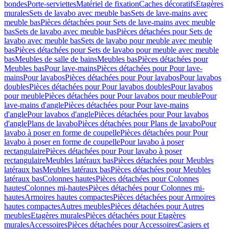
bondes
Porte-serviettes
Matériel de fixation
Caches décoratifs
Etagères
murales
Sets de lavabo avec meuble bas
Sets de lave-mains avec
meuble bas
Pièces détachées pour Sets de lave-mains avec meuble
bas
Sets de lavabo avec meuble bas
Pièces détachées pour Sets de
lavabo avec meuble bas
Sets de lavabo pour meuble avec meuble
bas
Pièces détachées pour Sets de lavabo pour meuble avec meuble
bas
Meubles de salle de bains
Meubles bas
Pièces détachées pour
Meubles bas
Pour lave-mains
Pièces détachées pour Pour lave-
mains
Pour lavabos
Pièces détachées pour Pour lavabos
Pour lavabos
doubles
Pièces détachées pour Pour lavabos doubles
Pour lavabos
pour meuble
Pièces détachées pour Pour lavabos pour meuble
Pour
lave-mains d'angle
Pièces détachées pour Pour lave-mains
d'angle
Pour lavabos d'angle
Pièces détachées pour Pour lavabos
d'angle
Plans de lavabo
Pièces détachées pour Plans de lavabo
Pour
lavabo à poser en forme de coupelle
Pièces détachées pour Pour
lavabo à poser en forme de coupelle
Pour lavabo à poser
rectangulaire
Pièces détachées pour Pour lavabo à poser
rectangulaire
Meubles latéraux bas
Pièces détachées pour Meubles
latéraux bas
Meubles latéraux bas
Pièces détachées pour Meubles
latéraux bas
Colonnes hautes
Pièces détachées pour Colonnes
hautes
Colonnes mi-hautes
Pièces détachées pour Colonnes mi-
hautes
Armoires hautes compactes
Pièces détachées pour Armoires
hautes compactes
Autres meubles
Pièces détachées pour Autres
meubles
Etagères murales
Pièces détachées pour Etagères
murales
Accessoires
Pièces détachées pour Accessoires
Casiers et