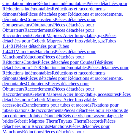
Circulation interne
Réductions indémontables
Pièces détachées pour
Réductions indémontables
Réductions et raccordements,
démontables
Pièces détachées pour Réductions et raccordements,
démontables
Compensateurs
Pièces détachées pour
Compensateurs
Obturateurs
Pièces détachées pour
Obturateurs
Raccordements
Pièces détachées pour
Raccordements
Geberit Mapress Acier Inoxydable, gaz
Pièces
détachées pour Geberit Mapress Acier Inoxydable, gaz
Tubes
1.4401
Pièces détachées pour Tubes
1.4401
Mamelons
Manchons
Pièces détachées pour
Manchons
Réductions
Pièces détachées pour
Réductions
Coudes
Pièces détachées pour Coudes
Tés
Pièces
détachées pour Tés
Réductions indémontables
Pièces détachées pour
Réductions indémontables
Réductions et raccordements,
démontables
Pièces détachées pour Réductions et raccordements,
démontables
Obturateurs
Pièces détachées pour
Obturateurs
Raccordements
Pièces détachées pour
Raccordements
Geberit Mapress Acier Inoxydable, accessoires
Pièces
détachées pour Geberit Mapress Acier Inoxydable,
accessoires
Etanchements pour tubes et raccords
Fixations pour
tubes
Fixations de raccordements
Pièces détachées pour Fixations de
raccordements
Joints d'étanchéité
Sets de vis pour assemblages de
brides
Geberit Mapress Therm
Tuyaux Therm
Raccords
Pièces
détachées pour Raccords
Manchons
Pièces détachées pour
Manchons
Réductions
Pièces détachées pour