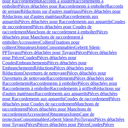
pour Raccordements
Raccords à souder
Raccordements à
emboîter
Pièces détachées pour Raccordements à emboîter
Raccords
de serrage
Réductions sur d'autres matériaux
Pièces détachées pour
Réductions sur d'autres matériaux
Raccordements aux
appareils
Pièces détachées pour Raccordements aux appareils
Coudes
de raccordement
Pièces détachées pour Coudes de
raccordement
Manchons de raccordement à emboîter
Pièces
détachées pour Manchons de raccordement à
emboîter
Accessoires
Colliers
Fixations pour
colliers
Obturateurs
Joints
Consommables
Geberit Silent-
PP
Tuyaux
Pièces détachées pour Tuyaux
Pièces
Pièces détachées
pour Pièces
Coudes
Pièces détachées pour
Coudes
Embranchements
Pièces détachées pour
Embranchements
Réductions
Pièces détachées pour
Réductions
Ouvertures de nettoyage
Pièces détachées pour
Ouvertures de nettoyage
Raccordements
Pièces détachées pour
Raccordements
Raccordements à emboîter
Pièces détachées pour
Raccordements à emboîter
Raccordements à griffes
Réductions sur
d'autres matériaux
Raccordements aux appareils
Pièces détachées
pour Raccordements aux appareils
Coudes de raccordement
Pièces
détachées pour Coudes de raccordement
Manchons de
raccordement
Pièces détachées pour Manchons de
raccordement
Accessoires
Obturateurs
Joints
Cape de
protection
Consommables
Geberit Silent-Pro
Tuyaux
Pièces détachées
pour Tuyaux
Pièces
Pièces détachées pour Pièces
Coudes
Pièces