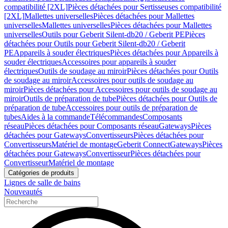
compatibilité [2XL]
Pièces détachées pour Sertisseuses compatibilité
[2XL]
Mallettes universelles
Pièces détachées pour Mallettes
universelles
Mallettes universelles
Pièces détachées pour Mallettes
universelles
Outils pour Geberit Silent-db20 / Geberit PE
Pièces
détachées pour Outils pour Geberit Silent-db20 / Geberit
PE
Appareils à souder électriques
Pièces détachées pour Appareils à
souder électriques
Accessoires pour appareils à souder
électriques
Outils de soudage au miroir
Pièces détachées pour Outils
de soudage au miroir
Accessoires pour outils de soudage au
miroir
Pièces détachées pour Accessoires pour outils de soudage au
miroir
Outils de préparation de tube
Pièces détachées pour Outils de
préparation de tube
Accessoires pour outils de préparation de
tubes
Aides à la commande
Télécommandes
Composants
réseau
Pièces détachées pour Composants réseau
Gateways
Pièces
détachées pour Gateways
Convertisseurs
Pièces détachées pour
Convertisseurs
Matériel de montage
Geberit Connect
Gateways
Pièces
détachées pour Gateways
Convertisseur
Pièces détachées pour
Convertisseur
Matériel de montage
Catégories de produits
Lignes de salle de bains
Nouveautés