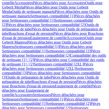
contrôle
Accessoires
Pièces détachées pour Accessoires
Outils pour
Geberit Mepla
Pièces détachées pour Outils pour Geberit
Mepla
Outils de sertissage manuels
Pièces détachées pour Outils de
sertissage manuels
Sertisseuses compatibilité [1]
Pièces détachées
pour Sertisseuses compatibilité [1]
Sertisseuses compatibilité
[2]
Pièces détachées pour Sertisseuses compatibilité [2]
Outils de
préparation de tube
Pièces détachées pour Outils de préparation de
tube
Bouchons d'essai de pression
Pièces détachées pour Bouchons
d'essai de pression
Equipement de contrôle
Accessoires
Outils pour
Geberit Mapress
Pièces détachées pour Outils pour Geberit
Mapress
Sertisseuses compatibilité [1]
Pièces détachées pour
Sertisseuses compatibilité [1]
Sertisseuses compatibilité [2]
Pièces
détachées pour Sertisseuses compatibilité [2]
Compatibilité des outils
de sertissage [1] / [2]
Pièces détachées pour Compatibilité des outils
de sertissage [1] / [2]
Sertisseuses compatibilité [2XL]
Pièces
détachées pour Sertisseuses compatibilité [2XL]
Sertisseuses
compatibilité [3]
Pièces détachées pour Sertisseuses compatibilité
[3]
Outils de préparation de tube
Pièces détachées pour Outils de
préparation de tube
Bouchons d'essai de pression
Pièces détachées
pour Bouchons d'essai de pression
Equipement de contrôle
Pièces
détachées pour Equipement de
contrôle
Accessoires
Sertisseuses
Pièces détachées pour
Sertisseuses
Sertisseuses compatibilité [1]
Pièces détachées pour
Sertisseuses compatibilité [1]
Sertisseuses compatibilité [2]
Pièces
détachées pour Sertisseuses compatibilité [2]
Sertisseuses