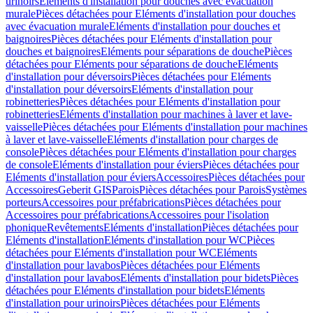
urinoirs
Eléments d'installation pour douches avec évacuation
murale
Pièces détachées pour Eléments d'installation pour douches
avec évacuation murale
Eléments d'installation pour douches et
baignoires
Pièces détachées pour Eléments d'installation pour
douches et baignoires
Eléments pour séparations de douche
Pièces
détachées pour Eléments pour séparations de douche
Eléments
d'installation pour déversoirs
Pièces détachées pour Eléments
d'installation pour déversoirs
Eléments d'installation pour
robinetteries
Pièces détachées pour Eléments d'installation pour
robinetteries
Eléments d'installation pour machines à laver et lave-
vaisselle
Pièces détachées pour Eléments d'installation pour machines
à laver et lave-vaisselle
Eléments d'installation pour charges de
console
Pièces détachées pour Eléments d'installation pour charges
de console
Eléments d'installation pour éviers
Pièces détachées pour
Eléments d'installation pour éviers
Accessoires
Pièces détachées pour
Accessoires
Geberit GIS
Parois
Pièces détachées pour Parois
Systèmes
porteurs
Accessoires pour préfabrications
Pièces détachées pour
Accessoires pour préfabrications
Accessoires pour l'isolation
phonique
Revêtements
Eléments d'installation
Pièces détachées pour
Eléments d'installation
Eléments d'installation pour WC
Pièces
détachées pour Eléments d'installation pour WC
Eléments
d'installation pour lavabos
Pièces détachées pour Eléments
d'installation pour lavabos
Eléments d'installation pour bidets
Pièces
détachées pour Eléments d'installation pour bidets
Eléments
d'installation pour urinoirs
Pièces détachées pour Eléments