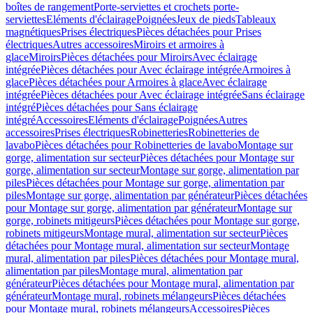
boîtes de rangement
Porte-serviettes et crochets porte-
serviettes
Eléments d'éclairage
Poignées
Jeux de pieds
Tableaux
magnétiques
Prises électriques
Pièces détachées pour Prises
électriques
Autres accessoires
Miroirs et armoires à
glace
Miroirs
Pièces détachées pour Miroirs
Avec éclairage
intégrée
Pièces détachées pour Avec éclairage intégrée
Armoires à
glace
Pièces détachées pour Armoires à glace
Avec éclairage
intégrée
Pièces détachées pour Avec éclairage intégrée
Sans éclairage
intégré
Pièces détachées pour Sans éclairage
intégré
Accessoires
Eléments d'éclairage
Poignées
Autres
accessoires
Prises électriques
Robinetteries
Robinetteries de
lavabo
Pièces détachées pour Robinetteries de lavabo
Montage sur
gorge, alimentation sur secteur
Pièces détachées pour Montage sur
gorge, alimentation sur secteur
Montage sur gorge, alimentation par
piles
Pièces détachées pour Montage sur gorge, alimentation par
piles
Montage sur gorge, alimentation par générateur
Pièces détachées
pour Montage sur gorge, alimentation par générateur
Montage sur
gorge, robinets mitigeurs
Pièces détachées pour Montage sur gorge,
robinets mitigeurs
Montage mural, alimentation sur secteur
Pièces
détachées pour Montage mural, alimentation sur secteur
Montage
mural, alimentation par piles
Pièces détachées pour Montage mural,
alimentation par piles
Montage mural, alimentation par
générateur
Pièces détachées pour Montage mural, alimentation par
générateur
Montage mural, robinets mélangeurs
Pièces détachées
pour Montage mural, robinets mélangeurs
Accessoires
Pièces