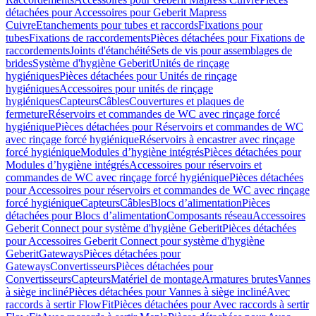
détachées pour Accessoires pour Geberit Mapress
Cuivre
Etanchements pour tubes et raccords
Fixations pour
tubes
Fixations de raccordements
Pièces détachées pour Fixations de
raccordements
Joints d'étanchéité
Sets de vis pour assemblages de
brides
Système d'hygiène Geberit
Unités de rinçage
hygiéniques
Pièces détachées pour Unités de rinçage
hygiéniques
Accessoires pour unités de rinçage
hygiéniques
Capteurs
Câbles
Couvertures et plaques de
fermeture
Réservoirs et commandes de WC avec rinçage forcé
hygiénique
Pièces détachées pour Réservoirs et commandes de WC
avec rinçage forcé hygiénique
Réservoirs à encastrer avec rinçage
forcé hygiénique
Modules d’hygiène intégrés
Pièces détachées pour
Modules d’hygiène intégrés
Accessoires pour réservoirs et
commandes de WC avec rinçage forcé hygiénique
Pièces détachées
pour Accessoires pour réservoirs et commandes de WC avec rinçage
forcé hygiénique
Capteurs
Câbles
Blocs d’alimentation
Pièces
détachées pour Blocs d’alimentation
Composants réseau
Accessoires
Geberit Connect pour système d'hygiène Geberit
Pièces détachées
pour Accessoires Geberit Connect pour système d'hygiène
Geberit
Gateways
Pièces détachées pour
Gateways
Convertisseurs
Pièces détachées pour
Convertisseurs
Capteurs
Matériel de montage
Armatures brutes
Vannes
à siège incliné
Pièces détachées pour Vannes à siège incliné
Avec
raccords à sertir FlowFit
Pièces détachées pour Avec raccords à sertir