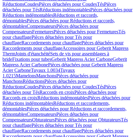
Réductions
Coudes
Pièces détachées pour Coudes
Tés
Pièces
détachées pour Tés
Réductions indémontables
Pièces détachées pour
Réductions indémontables
Réductions et raccords,
démontables
Pièces détachées pour Réductions et raccords,
démontables
Compensateurs
Pièces détachées pour
Compensateurs
Fermetures
Pièces détachées pour Fermetures
Tés
pour chauffage
Pièces détachées pour Tés pour
chauffage
Raccordements pour chauffage
Pièces détachées pour
Raccordements pour chauffage
Accessoires pour Geberit Mapress
Therm
Joints d'étanchéité
Sets de vis pour assemblages à
bride
Fixations pour tubes
Geberit Mapress Acier Carbone
Geberit
Mapress Acier Carbone
Pièces détachées pour Geberit Mapress
Acier Carbone
Tuyaux 1.0034
Tuyaux
1.0215
Mamelons
Manchons
Pièces détachées pour
Manchons
Réductions
Pièces détachées pour
Réductions
Coudes
Pièces détachées pour Coudes
Tés
Pièces
détachées pour Tés
Raccords en croix
Pièces détachées pour
Raccords en croix
Réductions indémontables
Pièces détachées pour
Réductions indémontables
Réductions et raccordements,
démontables
Pièces détachées pour Réductions et raccordements,
démontables
Compensateurs
Pièces détachées pour
Compensateurs
Obturateurs
Pièces détachées pour Obturateurs
Tés
pour chauffage
Pièces détachées pour Tés pour
chauffage
Raccordements pour chauffage
Pièces détachées pour
Raccordements pour chauffage
Accessoires pour Geberit Mapress