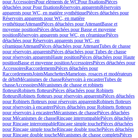
pour Accessoires
Pour eléments de WC
Pour fixations
Pièces
détachées pour Pour fixations
Réservoirs apparents
Réservoirs
apparents pour WC, en matière synthétique
Pièces détachées pour
Réservoirs apparents pour WC, en matière
synthétique
Attenant
Pièces détachées pour Attenant
Basse et
moyenne position
Pièces détachées pour Basse et moyenne
position
Réservoirs apparents pour WC, en céramique
Pièces
détachées pour Réservoirs apparents pour WC, en
céramique
Attenant
Pièces détachées pour Attenant
Tubes de chasse
pour réservoirs apparents
Pièces détachées pour Tubes de chasse
pour réservoirs apparents
Haute position
Pièces détachées pour Haute
position
Basse et moyenne position
Accessoires
Pièces détachées pour
Accessoires
Raccordements
Pièces détachées pour
Raccordements
Joints
Manchettes
Mamelons, rosaces et modérateurs
de débit
Mécanismes de chasse
Réservoirs à encastrer
Tubes de
chasse
Accessoires
Mécanismes de chasse et robinets
flotteurs
Robinets flotteurs
Pièces détachées pour Robinets
flotteurs
Robinets flotteurs pour réservoirs apparents
Pièces détachées
pour Robinets flotteurs pour réservoirs apparents
Robinets flotteurs
pour réservoirs à encastrer
Pièces détachées pour Robinets flotteurs
pour réservoirs à encastrer
Mécanismes de chasse
Pièces détachées
pour Mécanismes de chasse
Rinçage interrompable
Pièces détachées
pour Rinçage interrompable
Rinçage simple touche
Pièces détachées
pour Rinçage simple touche
Rinçage double touche
Pièces détachées
pour Rinçage double touche
Mécanismes de chasse complets
Pièces