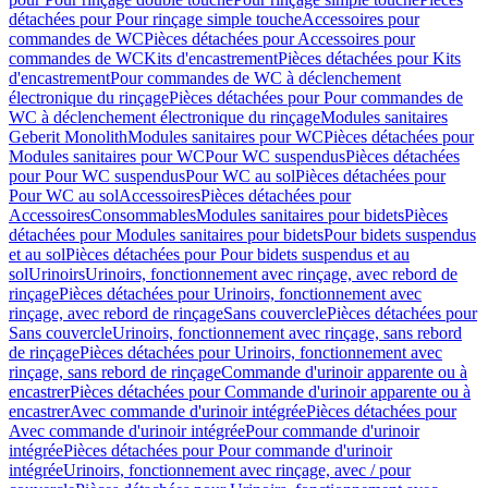
détachées pour Pour rinçage simple touche
Accessoires pour
commandes de WC
Pièces détachées pour Accessoires pour
commandes de WC
Kits d'encastrement
Pièces détachées pour Kits
d'encastrement
Pour commandes de WC à déclenchement
électronique du rinçage
Pièces détachées pour Pour commandes de
WC à déclenchement électronique du rinçage
Modules sanitaires
Geberit Monolith
Modules sanitaires pour WC
Pièces détachées pour
Modules sanitaires pour WC
Pour WC suspendus
Pièces détachées
pour Pour WC suspendus
Pour WC au sol
Pièces détachées pour
Pour WC au sol
Accessoires
Pièces détachées pour
Accessoires
Consommables
Modules sanitaires pour bidets
Pièces
détachées pour Modules sanitaires pour bidets
Pour bidets suspendus
et au sol
Pièces détachées pour Pour bidets suspendus et au
sol
Urinoirs
Urinoirs, fonctionnement avec rinçage, avec rebord de
rinçage
Pièces détachées pour Urinoirs, fonctionnement avec
rinçage, avec rebord de rinçage
Sans couvercle
Pièces détachées pour
Sans couvercle
Urinoirs, fonctionnement avec rinçage, sans rebord
de rinçage
Pièces détachées pour Urinoirs, fonctionnement avec
rinçage, sans rebord de rinçage
Commande d'urinoir apparente ou à
encastrer
Pièces détachées pour Commande d'urinoir apparente ou à
encastrer
Avec commande d'urinoir intégrée
Pièces détachées pour
Avec commande d'urinoir intégrée
Pour commande d'urinoir
intégrée
Pièces détachées pour Pour commande d'urinoir
intégrée
Urinoirs, fonctionnement avec rinçage, avec / pour