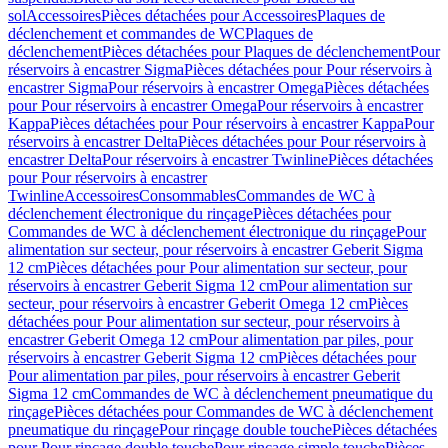
sol
Accessoires
Pièces détachées pour Accessoires
Plaques de
déclenchement et commandes de WC
Plaques de
déclenchement
Pièces détachées pour Plaques de déclenchement
Pour
réservoirs à encastrer Sigma
Pièces détachées pour Pour réservoirs à
encastrer Sigma
Pour réservoirs à encastrer Omega
Pièces détachées
pour Pour réservoirs à encastrer Omega
Pour réservoirs à encastrer
Kappa
Pièces détachées pour Pour réservoirs à encastrer Kappa
Pour
réservoirs à encastrer Delta
Pièces détachées pour Pour réservoirs à
encastrer Delta
Pour réservoirs à encastrer Twinline
Pièces détachées
pour Pour réservoirs à encastrer
Twinline
Accessoires
Consommables
Commandes de WC à
déclenchement électronique du rinçage
Pièces détachées pour
Commandes de WC à déclenchement électronique du rinçage
Pour
alimentation sur secteur, pour réservoirs à encastrer Geberit Sigma
12 cm
Pièces détachées pour Pour alimentation sur secteur, pour
réservoirs à encastrer Geberit Sigma 12 cm
Pour alimentation sur
secteur, pour réservoirs à encastrer Geberit Omega 12 cm
Pièces
détachées pour Pour alimentation sur secteur, pour réservoirs à
encastrer Geberit Omega 12 cm
Pour alimentation par piles, pour
réservoirs à encastrer Geberit Sigma 12 cm
Pièces détachées pour
Pour alimentation par piles, pour réservoirs à encastrer Geberit
Sigma 12 cm
Commandes de WC à déclenchement pneumatique du
rinçage
Pièces détachées pour Commandes de WC à déclenchement
pneumatique du rinçage
Pour rinçage double touche
Pièces détachées
pour Pour rinçage double touche
Pour rinçage simple touche
Pièces