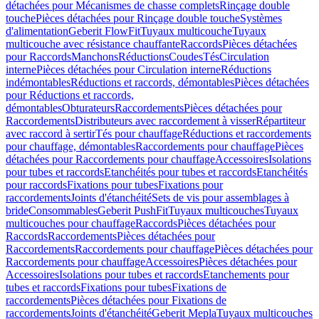
détachées pour Mécanismes de chasse complets
Rinçage double
touche
Pièces détachées pour Rinçage double touche
Systèmes
d'alimentation
Geberit FlowFit
Tuyaux multicouche
Tuyaux
multicouche avec résistance chauffante
Raccords
Pièces détachées
pour Raccords
Manchons
Réductions
Coudes
Tés
Circulation
interne
Pièces détachées pour Circulation interne
Réductions
indémontables
Réductions et raccords, démontables
Pièces détachées
pour Réductions et raccords,
démontables
Obturateurs
Raccordements
Pièces détachées pour
Raccordements
Distributeurs avec raccordement à visser
Répartiteur
avec raccord à sertir
Tés pour chauffage
Réductions et raccordements
pour chauffage, démontables
Raccordements pour chauffage
Pièces
détachées pour Raccordements pour chauffage
Accessoires
Isolations
pour tubes et raccords
Etanchéités pour tubes et raccords
Etanchéités
pour raccords
Fixations pour tubes
Fixations pour
raccordements
Joints d'étanchéité
Sets de vis pour assemblages à
bride
Consommables
Geberit PushFit
Tuyaux multicouches
Tuyaux
multicouches pour chauffage
Raccords
Pièces détachées pour
Raccords
Raccordements
Pièces détachées pour
Raccordements
Raccordements pour chauffage
Pièces détachées pour
Raccordements pour chauffage
Accessoires
Pièces détachées pour
Accessoires
Isolations pour tubes et raccords
Etanchements pour
tubes et raccords
Fixations pour tubes
Fixations de
raccordements
Pièces détachées pour Fixations de
raccordements
Joints d'étanchéité
Geberit Mepla
Tuyaux multicouches