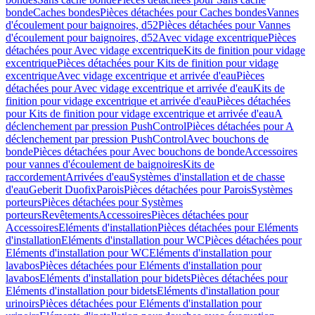
bonde
Caches bondes
Pièces détachées pour Caches bondes
Vannes
d'écoulement pour baignoires, d52
Pièces détachées pour Vannes
d'écoulement pour baignoires, d52
Avec vidage excentrique
Pièces
détachées pour Avec vidage excentrique
Kits de finition pour vidage
excentrique
Pièces détachées pour Kits de finition pour vidage
excentrique
Avec vidage excentrique et arrivée d'eau
Pièces
détachées pour Avec vidage excentrique et arrivée d'eau
Kits de
finition pour vidage excentrique et arrivée d'eau
Pièces détachées
pour Kits de finition pour vidage excentrique et arrivée d'eau
A
déclenchement par pression PushControl
Pièces détachées pour A
déclenchement par pression PushControl
Avec bouchons de
bonde
Pièces détachées pour Avec bouchons de bonde
Accessoires
pour vannes d'écoulement de baignoires
Kits de
raccordement
Arrivées d'eau
Systèmes d'installation et de chasse
d'eau
Geberit Duofix
Parois
Pièces détachées pour Parois
Systèmes
porteurs
Pièces détachées pour Systèmes
porteurs
Revêtements
Accessoires
Pièces détachées pour
Accessoires
Eléments d'installation
Pièces détachées pour Eléments
d'installation
Eléments d'installation pour WC
Pièces détachées pour
Eléments d'installation pour WC
Eléments d'installation pour
lavabos
Pièces détachées pour Eléments d'installation pour
lavabos
Eléments d'installation pour bidets
Pièces détachées pour
Eléments d'installation pour bidets
Eléments d'installation pour
urinoirs
Pièces détachées pour Eléments d'installation pour