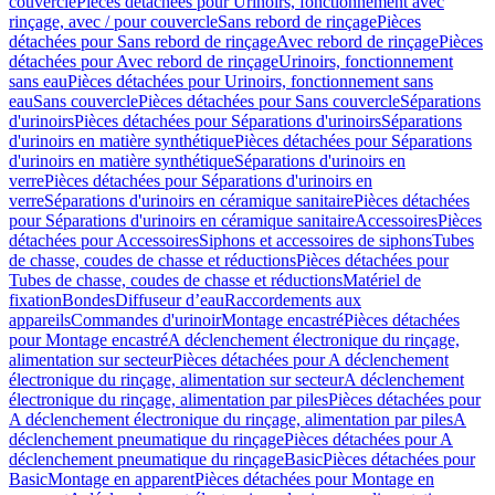
couvercle
Pièces détachées pour Urinoirs, fonctionnement avec
rinçage, avec / pour couvercle
Sans rebord de rinçage
Pièces
détachées pour Sans rebord de rinçage
Avec rebord de rinçage
Pièces
détachées pour Avec rebord de rinçage
Urinoirs, fonctionnement
sans eau
Pièces détachées pour Urinoirs, fonctionnement sans
eau
Sans couvercle
Pièces détachées pour Sans couvercle
Séparations
d'urinoirs
Pièces détachées pour Séparations d'urinoirs
Séparations
d'urinoirs en matière synthétique
Pièces détachées pour Séparations
d'urinoirs en matière synthétique
Séparations d'urinoirs en
verre
Pièces détachées pour Séparations d'urinoirs en
verre
Séparations d'urinoirs en céramique sanitaire
Pièces détachées
pour Séparations d'urinoirs en céramique sanitaire
Accessoires
Pièces
détachées pour Accessoires
Siphons et accessoires de siphons
Tubes
de chasse, coudes de chasse et réductions
Pièces détachées pour
Tubes de chasse, coudes de chasse et réductions
Matériel de
fixation
Bondes
Diffuseur d’eau
Raccordements aux
appareils
Commandes d'urinoir
Montage encastré
Pièces détachées
pour Montage encastré
A déclenchement électronique du rinçage,
alimentation sur secteur
Pièces détachées pour A déclenchement
électronique du rinçage, alimentation sur secteur
A déclenchement
électronique du rinçage, alimentation par piles
Pièces détachées pour
A déclenchement électronique du rinçage, alimentation par piles
A
déclenchement pneumatique du rinçage
Pièces détachées pour A
déclenchement pneumatique du rinçage
Basic
Pièces détachées pour
Basic
Montage en apparent
Pièces détachées pour Montage en