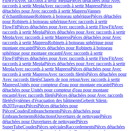
FlowFit
Avec raccords à sertir Mepla
Pièces détachées pour Avec
raccords à sertir Mepla
Avec raccords à sertir Mapress
Pièces
détachées pour Avec raccords à sertir Mapress
Vannes
d’échantillonnage
Robinets à boisseau sphérique
Pièces détachées
pour Robinets à boisseau sphérique
Avec raccords à sertir
FlowFit
Pièces détachées pour Avec raccords à sertir FlowFit
Avec
raccords à sertir Mepla
Pièces détachées pour Avec raccords à sertir
Mepla
Avec raccords à sertir Mapress
Pièces détachées pour Avec
raccords à sertir Mapress
Robinets à boisseau sphérique pour
montage encastré
Pièces détachées pour Robinets à boisseau
sphérique pour montage encastré
Avec raccords à sertir
FlowFit
Pièces détachées pour Avec raccords à sertir FlowFit
Avec
raccords à sertir Mepla
Pièces détachées pour Avec raccords à sertir
Mepla
Avec raccords à sertir Mapress
Pièces détachées pour Avec
raccords à sertir Mapress
Avec raccords filetés
Pièces détachées pour
Avec raccords filetés
Clapets de non retour
Avec raccords à sertir
Mapress
Unités pour compteur d'eau pour montage encastré
Pièces
détachées pour Unités pour compteur d'eau pour montage
encastré
Avec raccords filetés
Pièces détachées pour Avec raccords
filetés
Systèmes d'évacuation des bâtiments
Geberit Silent-
db20
Tuyaux
Pièces
Pièces détachées pour
Pièces
Coudes
Embranchements
Pièces détachées pour
Embranchements
Réductions
Ouvertures de nettoyage
Pièces
détachées pour Ouvertures de nettoyage
Pièces
SuperTube
Coudes
Pièces spéciales
Raccordements
Pièces détachées