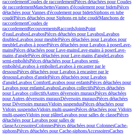
raccordement
Coudes de raccordement
Pièces détachées pour Coudes
de raccordement
Manchettes
Vannes d'écoulement pour bidets
Pièces
détachées pour Vannes d'écoulement pour bidets
Siphons en tube
coudé
Pièces détachées pour Siphons en tube coudé
Manchons de
raccordement
Coudes de
raccordement
Recouvrements
Raccords
Joints
Point
d'eau
Lavabos
Lavabos
Pièces détachées pour Lavabos
Lavabos
doubles
Lavabos pour meuble
Pièces détachées pour Lavabos pour
meuble
Lavabos à poser
Pièces détachées pour Lavabos à poser
Lave-
mains
Pièces détachées pour Lave-mains
Lave-mains à poser
Lave-
mains d'angle
Pièces détachées pour Lave-mains d'angle
Lavabos
semi-emboîtés
Pièces détachées pour Lavabos semi-
emboîtés
Lavabos à emboîter
Lavabos à encastrer par le
dessous
Pièces détachées pour Lavabos à encastrer par le
dessous
Lavabos d'angle
Pièces détachées pour Lavabos
d'angle
Lavabos Comfort
Lavabos pour enfants
Pièces détachées pour
Lavabos pour enfants
Lavabos
Lavabos collectifs
Pièces détachées
pour Lavabos collectifs
Autres déversoirs muraux
Pièces détachées
pour Autres déversoirs muraux
Déversoirs muraux
Pièces détachées
pour Déversoirs muraux
Vidoirs suspendus
Pièces détachées pour
Vidoirs suspendus
Vidoirs multi-usages
Pièces détachées pour Vidoirs
multi-usages
Vidoirs pour plâtre
Lavabos pour salles de classe
Pièces
détachées pour Lavabos pour salles de
classe
Accessoires
Colonnes
Pièces détachées pour Colonnes
Cache-
siphons
Pièces détachées pour Cache-siphons
Accessoires
Caches