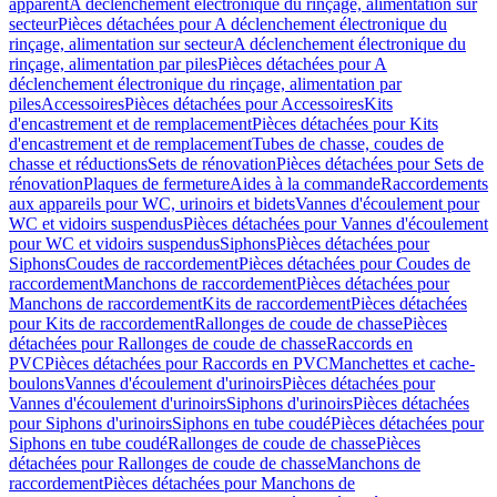
apparent
A déclenchement électronique du rinçage, alimentation sur
secteur
Pièces détachées pour A déclenchement électronique du
rinçage, alimentation sur secteur
A déclenchement électronique du
rinçage, alimentation par piles
Pièces détachées pour A
déclenchement électronique du rinçage, alimentation par
piles
Accessoires
Pièces détachées pour Accessoires
Kits
d'encastrement et de remplacement
Pièces détachées pour Kits
d'encastrement et de remplacement
Tubes de chasse, coudes de
chasse et réductions
Sets de rénovation
Pièces détachées pour Sets de
rénovation
Plaques de fermeture
Aides à la commande
Raccordements
aux appareils pour WC, urinoirs et bidets
Vannes d'écoulement pour
WC et vidoirs suspendus
Pièces détachées pour Vannes d'écoulement
pour WC et vidoirs suspendus
Siphons
Pièces détachées pour
Siphons
Coudes de raccordement
Pièces détachées pour Coudes de
raccordement
Manchons de raccordement
Pièces détachées pour
Manchons de raccordement
Kits de raccordement
Pièces détachées
pour Kits de raccordement
Rallonges de coude de chasse
Pièces
détachées pour Rallonges de coude de chasse
Raccords en
PVC
Pièces détachées pour Raccords en PVC
Manchettes et cache-
boulons
Vannes d'écoulement d'urinoirs
Pièces détachées pour
Vannes d'écoulement d'urinoirs
Siphons d'urinoirs
Pièces détachées
pour Siphons d'urinoirs
Siphons en tube coudé
Pièces détachées pour
Siphons en tube coudé
Rallonges de coude de chasse
Pièces
détachées pour Rallonges de coude de chasse
Manchons de
raccordement
Pièces détachées pour Manchons de