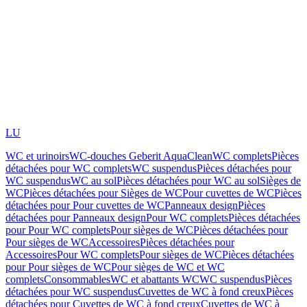
LU
WC et urinoirs
WC-douches Geberit AquaClean
WC complets
Pièces
détachées pour WC complets
WC suspendus
Pièces détachées pour
WC suspendus
WC au sol
Pièces détachées pour WC au sol
Sièges de
WC
Pièces détachées pour Sièges de WC
Pour cuvettes de WC
Pièces
détachées pour Pour cuvettes de WC
Panneaux design
Pièces
détachées pour Panneaux design
Pour WC complets
Pièces détachées
pour Pour WC complets
Pour sièges de WC
Pièces détachées pour
Pour sièges de WC
Accessoires
Pièces détachées pour
Accessoires
Pour WC complets
Pour sièges de WC
Pièces détachées
pour Pour sièges de WC
Pour sièges de WC et WC
complets
Consommables
WC et abattants WC
WC suspendus
Pièces
détachées pour WC suspendus
Cuvettes de WC à fond creux
Pièces
détachées pour Cuvettes de WC à fond creux
Cuvettes de WC à