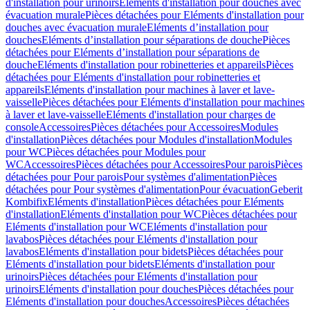
d'installation pour urinoirs
Eléments d'installation pour douches avec
évacuation murale
Pièces détachées pour Eléments d'installation pour
douches avec évacuation murale
Eléments d’installation pour
douches
Eléments d’installation pour séparations de douche
Pièces
détachées pour Eléments d’installation pour séparations de
douche
Eléments d'installation pour robinetteries et appareils
Pièces
détachées pour Eléments d'installation pour robinetteries et
appareils
Eléments d'installation pour machines à laver et lave-
vaisselle
Pièces détachées pour Eléments d'installation pour machines
à laver et lave-vaisselle
Eléments d'installation pour charges de
console
Accessoires
Pièces détachées pour Accessoires
Modules
d'installation
Pièces détachées pour Modules d'installation
Modules
pour WC
Pièces détachées pour Modules pour
WC
Accessoires
Pièces détachées pour Accessoires
Pour parois
Pièces
détachées pour Pour parois
Pour systèmes d'alimentation
Pièces
détachées pour Pour systèmes d'alimentation
Pour évacuation
Geberit
Kombifix
Eléments d'installation
Pièces détachées pour Eléments
d'installation
Eléments d'installation pour WC
Pièces détachées pour
Eléments d'installation pour WC
Eléments d'installation pour
lavabos
Pièces détachées pour Eléments d'installation pour
lavabos
Eléments d'installation pour bidets
Pièces détachées pour
Eléments d'installation pour bidets
Eléments d'installation pour
urinoirs
Pièces détachées pour Eléments d'installation pour
urinoirs
Eléments d'installation pour douches
Pièces détachées pour
Eléments d'installation pour douches
Accessoires
Pièces détachées