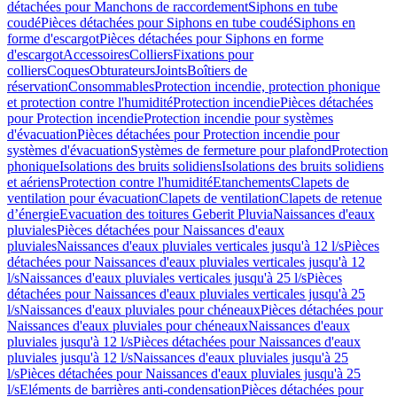
détachées pour Manchons de raccordement
Siphons en tube
coudé
Pièces détachées pour Siphons en tube coudé
Siphons en
forme d'escargot
Pièces détachées pour Siphons en forme
d'escargot
Accessoires
Colliers
Fixations pour
colliers
Coques
Obturateurs
Joints
Boîtiers de
réservation
Consommables
Protection incendie, protection phonique
et protection contre l'humidité
Protection incendie
Pièces détachées
pour Protection incendie
Protection incendie pour systèmes
d'évacuation
Pièces détachées pour Protection incendie pour
systèmes d'évacuation
Systèmes de fermeture pour plafond
Protection
phonique
Isolations des bruits solidiens
Isolations des bruits solidiens
et aériens
Protection contre l'humidité
Etanchements
Clapets de
ventilation pour évacuation
Clapets de ventilation
Clapets de retenue
d’énergie
Evacuation des toitures Geberit Pluvia
Naissances d'eaux
pluviales
Pièces détachées pour Naissances d'eaux
pluviales
Naissances d'eaux pluviales verticales jusqu'à 12 l/s
Pièces
détachées pour Naissances d'eaux pluviales verticales jusqu'à 12
l/s
Naissances d'eaux pluviales verticales jusqu'à 25 l/s
Pièces
détachées pour Naissances d'eaux pluviales verticales jusqu'à 25
l/s
Naissances d'eaux pluviales pour chéneaux
Pièces détachées pour
Naissances d'eaux pluviales pour chéneaux
Naissances d'eaux
pluviales jusqu'à 12 l/s
Pièces détachées pour Naissances d'eaux
pluviales jusqu'à 12 l/s
Naissances d'eaux pluviales jusqu'à 25
l/s
Pièces détachées pour Naissances d'eaux pluviales jusqu'à 25
l/s
Eléments de barrières anti-condensation
Pièces détachées pour