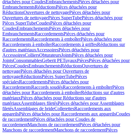
détachées pour Coudes
Embranchements
Pièces détachées pour
Embranchements
Réductions
Pièces détachées pour
Réductions
Ouvertures de nettoyage
Pièces détachées pour
Ouvertures de nettoyage
Pièces SuperTube
Pièces détachées pour
Pièces SuperTube
Coudes
Pièces détachées pour
Coudes
Embranchements
Pièces détachées pour
Embranchements
Raccordements
Pièces détachées pour
Raccordements
Raccordements à emboîter
Pièces détachées pour
Raccordements à emboîter
Raccordements à griffes
Réductions sur
d'autres matériaux
Accessoires
Pièces détachées pour
Accessoires
Colliers
Obturateurs
Joints
Pièces détachées pour
Joints
Consommables
Geberit PE
Tuyaux
Pièces
Pièces détachées pour
Pièces
Coudes
Embranchements
Réductions
Ouvertures de
nettoyage
Pièces détachées pour Ouvertures de
nettoyage
Réductions
Pièces SuperTube
Pièces
spéciales
Raccordements
Pièces détachées pour
Raccordements
Raccords soudés
Raccordements à emboîter
Pièces
détachées pour Raccordements à emboîter
Réductions sur d'autres
matériaux
Pièces détachées pour Réductions sur d'autres
matériaux
Assemblages filetés
Pièces détachées pour Assemblages
filetés
Assemblages de bride
Collerettes
Raccordements aux
appareils
Pièces détachées pour Raccordements aux appareils
Coudes
de raccordement
Pièces détachées pour Coudes de
raccordement
Manchons de raccordement
Pièces détachées pour
Manchons de raccordement
Manchons de raccordement
Pièces