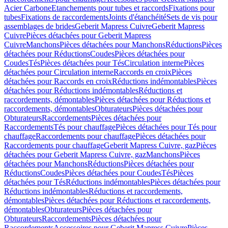
Acier Carbone
Etanchements pour tubes et raccords
Fixations pour
tubes
Fixations de raccordements
Joints d'étanchéité
Sets de vis pour
assemblages de brides
Geberit Mapress Cuivre
Geberit Mapress
Cuivre
Pièces détachées pour Geberit Mapress
Cuivre
Manchons
Pièces détachées pour Manchons
Réductions
Pièces
détachées pour Réductions
Coudes
Pièces détachées pour
Coudes
Tés
Pièces détachées pour Tés
Circulation interne
Pièces
détachées pour Circulation interne
Raccords en croix
Pièces
détachées pour Raccords en croix
Réductions indémontables
Pièces
détachées pour Réductions indémontables
Réductions et
raccordements, démontables
Pièces détachées pour Réductions et
raccordements, démontables
Obturateurs
Pièces détachées pour
Obturateurs
Raccordements
Pièces détachées pour
Raccordements
Tés pour chauffage
Pièces détachées pour Tés pour
chauffage
Raccordements pour chauffage
Pièces détachées pour
Raccordements pour chauffage
Geberit Mapress Cuivre, gaz
Pièces
détachées pour Geberit Mapress Cuivre, gaz
Manchons
Pièces
détachées pour Manchons
Réductions
Pièces détachées pour
Réductions
Coudes
Pièces détachées pour Coudes
Tés
Pièces
détachées pour Tés
Réductions indémontables
Pièces détachées pour
Réductions indémontables
Réductions et raccordements,
démontables
Pièces détachées pour Réductions et raccordements,
démontables
Obturateurs
Pièces détachées pour
Obturateurs
Raccordements
Pièces détachées pour
Raccordements
Accessoires pour Geberit Mapress Cuivre
Pièces