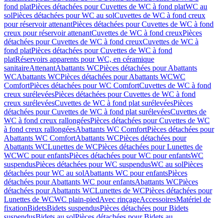
fond plat
Pièces détachées pour Cuvettes de WC à fond plat
WC au
sol
Pièces détachées pour WC au sol
Cuvettes de WC à fond creux
pour réservoir attenant
Pièces détachées pour Cuvettes de WC à fond
creux pour réservoir attenant
Cuvettes de WC à fond creux
Pièces
détachées pour Cuvettes de WC à fond creux
Cuvettes de WC à
fond plat
Pièces détachées pour Cuvettes de WC à fond
plat
Réservoirs apparents pour WC, en céramique
sanitaire
Attenant
Abattants WC
Pièces détachées pour Abattants
WC
Abattants WC
Pièces détachées pour Abattants WC
WC
Comfort
Pièces détachées pour WC Comfort
Cuvettes de WC à fond
creux surélevées
Pièces détachées pour Cuvettes de WC à fond
creux surélevées
Cuvettes de WC à fond plat surélevées
Pièces
détachées pour Cuvettes de WC à fond plat surélevées
Cuvettes de
WC à fond creux rallongées
Pièces détachées pour Cuvettes de WC
à fond creux rallongées
Abattants WC Comfort
Pièces détachées pour
Abattants WC Comfort
Abattants WC
Pièces détachées pour
Abattants WC
Lunettes de WC
Pièces détachées pour Lunettes de
WC
WC pour enfants
Pièces détachées pour WC pour enfants
WC
suspendus
Pièces détachées pour WC suspendus
WC au sol
Pièces
détachées pour WC au sol
Abattants WC pour enfants
Pièces
détachées pour Abattants WC pour enfants
Abattants WC
Pièces
détachées pour Abattants WC
Lunettes de WC
Pièces détachées pour
Lunettes de WC
WC plain-pied
Avec rinçage
Accessoires
Matériel de
fixation
Bidets
Bidets suspendus
Pièces détachées pour Bidets
suspendus
Bidets au sol
Pièces détachées pour Bidets au