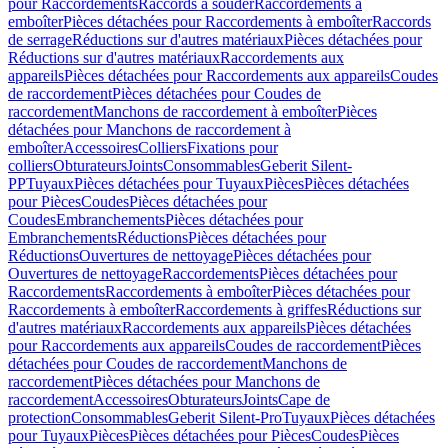
pour Raccordements
Raccords à souder
Raccordements à
emboîter
Pièces détachées pour Raccordements à emboîter
Raccords
de serrage
Réductions sur d'autres matériaux
Pièces détachées pour
Réductions sur d'autres matériaux
Raccordements aux
appareils
Pièces détachées pour Raccordements aux appareils
Coudes
de raccordement
Pièces détachées pour Coudes de
raccordement
Manchons de raccordement à emboîter
Pièces
détachées pour Manchons de raccordement à
emboîter
Accessoires
Colliers
Fixations pour
colliers
Obturateurs
Joints
Consommables
Geberit Silent-
PP
Tuyaux
Pièces détachées pour Tuyaux
Pièces
Pièces détachées
pour Pièces
Coudes
Pièces détachées pour
Coudes
Embranchements
Pièces détachées pour
Embranchements
Réductions
Pièces détachées pour
Réductions
Ouvertures de nettoyage
Pièces détachées pour
Ouvertures de nettoyage
Raccordements
Pièces détachées pour
Raccordements
Raccordements à emboîter
Pièces détachées pour
Raccordements à emboîter
Raccordements à griffes
Réductions sur
d'autres matériaux
Raccordements aux appareils
Pièces détachées
pour Raccordements aux appareils
Coudes de raccordement
Pièces
détachées pour Coudes de raccordement
Manchons de
raccordement
Pièces détachées pour Manchons de
raccordement
Accessoires
Obturateurs
Joints
Cape de
protection
Consommables
Geberit Silent-Pro
Tuyaux
Pièces détachées
pour Tuyaux
Pièces
Pièces détachées pour Pièces
Coudes
Pièces