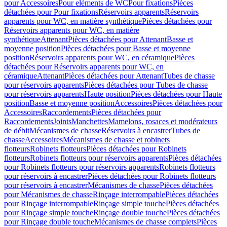
pour Accessoires
Pour eléments de WC
Pour fixations
Pièces
détachées pour Pour fixations
Réservoirs apparents
Réservoirs
apparents pour WC, en matière synthétique
Pièces détachées pour
Réservoirs apparents pour WC, en matière
synthétique
Attenant
Pièces détachées pour Attenant
Basse et
moyenne position
Pièces détachées pour Basse et moyenne
position
Réservoirs apparents pour WC, en céramique
Pièces
détachées pour Réservoirs apparents pour WC, en
céramique
Attenant
Pièces détachées pour Attenant
Tubes de chasse
pour réservoirs apparents
Pièces détachées pour Tubes de chasse
pour réservoirs apparents
Haute position
Pièces détachées pour Haute
position
Basse et moyenne position
Accessoires
Pièces détachées pour
Accessoires
Raccordements
Pièces détachées pour
Raccordements
Joints
Manchettes
Mamelons, rosaces et modérateurs
de débit
Mécanismes de chasse
Réservoirs à encastrer
Tubes de
chasse
Accessoires
Mécanismes de chasse et robinets
flotteurs
Robinets flotteurs
Pièces détachées pour Robinets
flotteurs
Robinets flotteurs pour réservoirs apparents
Pièces détachées
pour Robinets flotteurs pour réservoirs apparents
Robinets flotteurs
pour réservoirs à encastrer
Pièces détachées pour Robinets flotteurs
pour réservoirs à encastrer
Mécanismes de chasse
Pièces détachées
pour Mécanismes de chasse
Rinçage interrompable
Pièces détachées
pour Rinçage interrompable
Rinçage simple touche
Pièces détachées
pour Rinçage simple touche
Rinçage double touche
Pièces détachées
pour Rinçage double touche
Mécanismes de chasse complets
Pièces