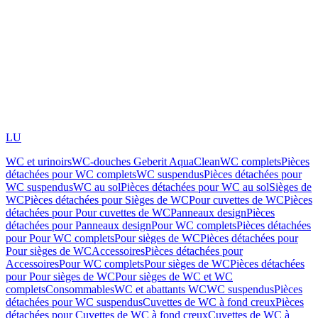
LU
WC et urinoirs
WC-douches Geberit AquaClean
WC complets
Pièces
détachées pour WC complets
WC suspendus
Pièces détachées pour
WC suspendus
WC au sol
Pièces détachées pour WC au sol
Sièges de
WC
Pièces détachées pour Sièges de WC
Pour cuvettes de WC
Pièces
détachées pour Pour cuvettes de WC
Panneaux design
Pièces
détachées pour Panneaux design
Pour WC complets
Pièces détachées
pour Pour WC complets
Pour sièges de WC
Pièces détachées pour
Pour sièges de WC
Accessoires
Pièces détachées pour
Accessoires
Pour WC complets
Pour sièges de WC
Pièces détachées
pour Pour sièges de WC
Pour sièges de WC et WC
complets
Consommables
WC et abattants WC
WC suspendus
Pièces
détachées pour WC suspendus
Cuvettes de WC à fond creux
Pièces
détachées pour Cuvettes de WC à fond creux
Cuvettes de WC à