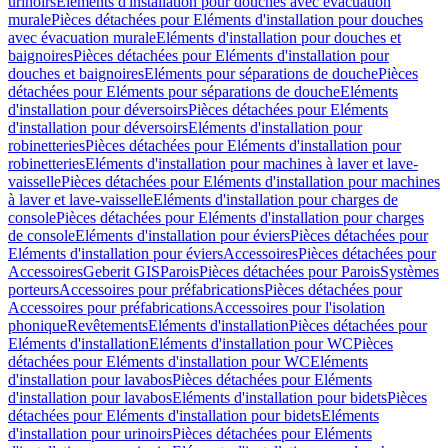
urinoirs
Eléments d'installation pour douches avec évacuation
murale
Pièces détachées pour Eléments d'installation pour douches
avec évacuation murale
Eléments d'installation pour douches et
baignoires
Pièces détachées pour Eléments d'installation pour
douches et baignoires
Eléments pour séparations de douche
Pièces
détachées pour Eléments pour séparations de douche
Eléments
d'installation pour déversoirs
Pièces détachées pour Eléments
d'installation pour déversoirs
Eléments d'installation pour
robinetteries
Pièces détachées pour Eléments d'installation pour
robinetteries
Eléments d'installation pour machines à laver et lave-
vaisselle
Pièces détachées pour Eléments d'installation pour machines
à laver et lave-vaisselle
Eléments d'installation pour charges de
console
Pièces détachées pour Eléments d'installation pour charges
de console
Eléments d'installation pour éviers
Pièces détachées pour
Eléments d'installation pour éviers
Accessoires
Pièces détachées pour
Accessoires
Geberit GIS
Parois
Pièces détachées pour Parois
Systèmes
porteurs
Accessoires pour préfabrications
Pièces détachées pour
Accessoires pour préfabrications
Accessoires pour l'isolation
phonique
Revêtements
Eléments d'installation
Pièces détachées pour
Eléments d'installation
Eléments d'installation pour WC
Pièces
détachées pour Eléments d'installation pour WC
Eléments
d'installation pour lavabos
Pièces détachées pour Eléments
d'installation pour lavabos
Eléments d'installation pour bidets
Pièces
détachées pour Eléments d'installation pour bidets
Eléments
d'installation pour urinoirs
Pièces détachées pour Eléments