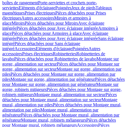
boîtes de rangement
Porte-serviettes et crochets porte-
serviettes
Eléments d'éclairage
Poignées
Jeux de pieds
Tableaux
magnétiques
Prises électriques
Pièces détachées pour Prises
électriques
Autres accessoires
Miroirs et armoires à
glace
Miroirs
Pièces détachées pour Miroirs
Avec éclairage
intégrée
Pièces détachées pour Avec éclairage intégrée
Armoires à
glace
Pièces détachées pour Armoires à glace
Avec éclairage
intégrée
Pièces détachées pour Avec éclairage intégrée
Sans éclairage
intégré
Pièces détachées pour Sans éclairage
intégré
Accessoires
Eléments d'éclairage
Poignées
Autres
accessoires
Prises électriques
Robinetteries
Robinetteries de
lavabo
Pièces détachées pour Robinetteries de lavabo
Montage sur
gorge, alimentation sur secteur
Pièces détachées pour Montage sur
gorge, alimentation sur secteur
Montage sur gorge, alimentation par
piles
Pièces détachées pour Montage sur gorge, alimentation par
piles
Montage sur gorge, alimentation par générateur
Pièces détachées
pour Montage sur gorge, alimentation par générateur
Montage sur
gorge, robinets mitigeurs
Pièces détachées pour Montage sur gorge,
robinets mitigeurs
Montage mural, alimentation sur secteur
Pièces
détachées pour Montage mural, alimentation sur secteur
Montage
mural, alimentation par piles
Pièces détachées pour Montage mural,
alimentation par piles
Montage mural, alimentation par
générateur
Pièces détachées pour Montage mural, alimentation par
générateur
Montage mural, robinets mélangeurs
Pièces détachées
pour Montage mural, robinets mélangeurs
Accessoires
Pièces