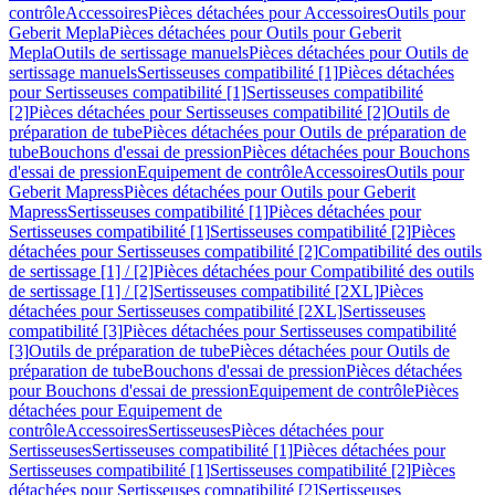
contrôle
Accessoires
Pièces détachées pour Accessoires
Outils pour
Geberit Mepla
Pièces détachées pour Outils pour Geberit
Mepla
Outils de sertissage manuels
Pièces détachées pour Outils de
sertissage manuels
Sertisseuses compatibilité [1]
Pièces détachées
pour Sertisseuses compatibilité [1]
Sertisseuses compatibilité
[2]
Pièces détachées pour Sertisseuses compatibilité [2]
Outils de
préparation de tube
Pièces détachées pour Outils de préparation de
tube
Bouchons d'essai de pression
Pièces détachées pour Bouchons
d'essai de pression
Equipement de contrôle
Accessoires
Outils pour
Geberit Mapress
Pièces détachées pour Outils pour Geberit
Mapress
Sertisseuses compatibilité [1]
Pièces détachées pour
Sertisseuses compatibilité [1]
Sertisseuses compatibilité [2]
Pièces
détachées pour Sertisseuses compatibilité [2]
Compatibilité des outils
de sertissage [1] / [2]
Pièces détachées pour Compatibilité des outils
de sertissage [1] / [2]
Sertisseuses compatibilité [2XL]
Pièces
détachées pour Sertisseuses compatibilité [2XL]
Sertisseuses
compatibilité [3]
Pièces détachées pour Sertisseuses compatibilité
[3]
Outils de préparation de tube
Pièces détachées pour Outils de
préparation de tube
Bouchons d'essai de pression
Pièces détachées
pour Bouchons d'essai de pression
Equipement de contrôle
Pièces
détachées pour Equipement de
contrôle
Accessoires
Sertisseuses
Pièces détachées pour
Sertisseuses
Sertisseuses compatibilité [1]
Pièces détachées pour
Sertisseuses compatibilité [1]
Sertisseuses compatibilité [2]
Pièces
détachées pour Sertisseuses compatibilité [2]
Sertisseuses