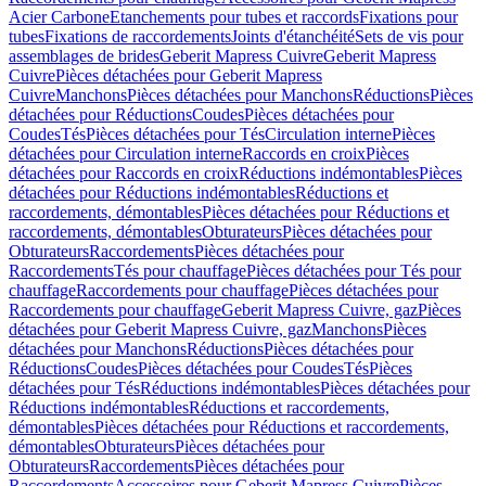
Acier Carbone
Etanchements pour tubes et raccords
Fixations pour
tubes
Fixations de raccordements
Joints d'étanchéité
Sets de vis pour
assemblages de brides
Geberit Mapress Cuivre
Geberit Mapress
Cuivre
Pièces détachées pour Geberit Mapress
Cuivre
Manchons
Pièces détachées pour Manchons
Réductions
Pièces
détachées pour Réductions
Coudes
Pièces détachées pour
Coudes
Tés
Pièces détachées pour Tés
Circulation interne
Pièces
détachées pour Circulation interne
Raccords en croix
Pièces
détachées pour Raccords en croix
Réductions indémontables
Pièces
détachées pour Réductions indémontables
Réductions et
raccordements, démontables
Pièces détachées pour Réductions et
raccordements, démontables
Obturateurs
Pièces détachées pour
Obturateurs
Raccordements
Pièces détachées pour
Raccordements
Tés pour chauffage
Pièces détachées pour Tés pour
chauffage
Raccordements pour chauffage
Pièces détachées pour
Raccordements pour chauffage
Geberit Mapress Cuivre, gaz
Pièces
détachées pour Geberit Mapress Cuivre, gaz
Manchons
Pièces
détachées pour Manchons
Réductions
Pièces détachées pour
Réductions
Coudes
Pièces détachées pour Coudes
Tés
Pièces
détachées pour Tés
Réductions indémontables
Pièces détachées pour
Réductions indémontables
Réductions et raccordements,
démontables
Pièces détachées pour Réductions et raccordements,
démontables
Obturateurs
Pièces détachées pour
Obturateurs
Raccordements
Pièces détachées pour
Raccordements
Accessoires pour Geberit Mapress Cuivre
Pièces