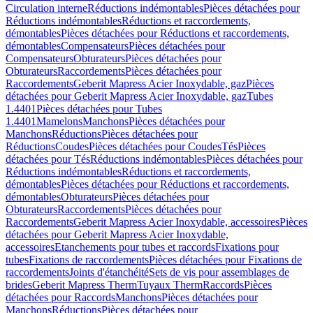
Circulation interne
Réductions indémontables
Pièces détachées pour
Réductions indémontables
Réductions et raccordements,
démontables
Pièces détachées pour Réductions et raccordements,
démontables
Compensateurs
Pièces détachées pour
Compensateurs
Obturateurs
Pièces détachées pour
Obturateurs
Raccordements
Pièces détachées pour
Raccordements
Geberit Mapress Acier Inoxydable, gaz
Pièces
détachées pour Geberit Mapress Acier Inoxydable, gaz
Tubes
1.4401
Pièces détachées pour Tubes
1.4401
Mamelons
Manchons
Pièces détachées pour
Manchons
Réductions
Pièces détachées pour
Réductions
Coudes
Pièces détachées pour Coudes
Tés
Pièces
détachées pour Tés
Réductions indémontables
Pièces détachées pour
Réductions indémontables
Réductions et raccordements,
démontables
Pièces détachées pour Réductions et raccordements,
démontables
Obturateurs
Pièces détachées pour
Obturateurs
Raccordements
Pièces détachées pour
Raccordements
Geberit Mapress Acier Inoxydable, accessoires
Pièces
détachées pour Geberit Mapress Acier Inoxydable,
accessoires
Etanchements pour tubes et raccords
Fixations pour
tubes
Fixations de raccordements
Pièces détachées pour Fixations de
raccordements
Joints d'étanchéité
Sets de vis pour assemblages de
brides
Geberit Mapress Therm
Tuyaux Therm
Raccords
Pièces
détachées pour Raccords
Manchons
Pièces détachées pour
Manchons
Réductions
Pièces détachées pour