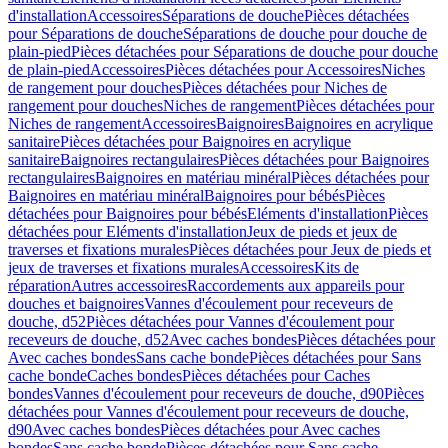
d'installation
Accessoires
Séparations de douche
Pièces détachées
pour Séparations de douche
Séparations de douche pour douche de
plain-pied
Pièces détachées pour Séparations de douche pour douche
de plain-pied
Accessoires
Pièces détachées pour Accessoires
Niches
de rangement pour douches
Pièces détachées pour Niches de
rangement pour douches
Niches de rangement
Pièces détachées pour
Niches de rangement
Accessoires
Baignoires
Baignoires en acrylique
sanitaire
Pièces détachées pour Baignoires en acrylique
sanitaire
Baignoires rectangulaires
Pièces détachées pour Baignoires
rectangulaires
Baignoires en matériau minéral
Pièces détachées pour
Baignoires en matériau minéral
Baignoires pour bébés
Pièces
détachées pour Baignoires pour bébés
Eléments d'installation
Pièces
détachées pour Eléments d'installation
Jeux de pieds et jeux de
traverses et fixations murales
Pièces détachées pour Jeux de pieds et
jeux de traverses et fixations murales
Accessoires
Kits de
réparation
Autres accessoires
Raccordements aux appareils pour
douches et baignoires
Vannes d'écoulement pour receveurs de
douche, d52
Pièces détachées pour Vannes d'écoulement pour
receveurs de douche, d52
Avec caches bondes
Pièces détachées pour
Avec caches bondes
Sans cache bonde
Pièces détachées pour Sans
cache bonde
Caches bondes
Pièces détachées pour Caches
bondes
Vannes d'écoulement pour receveurs de douche, d90
Pièces
détachées pour Vannes d'écoulement pour receveurs de douche,
d90
Avec caches bondes
Pièces détachées pour Avec caches
bondes
Sans cache bonde
Pièces détachées pour Sans cache