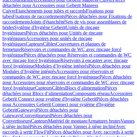
détachées pour Accessoires pour Geberit Mapress
Cuivre
Etanchements pour tubes et raccords
Fixations pour
tubes
Fixations de raccordements
Pièces détachées pour Fixations de
raccordements
Joints d'étanchéité
Sets de vis pour assemblages de
brides
Système d'hygiène Geberit
Unités de rinçage
hygiéniques
Pièces détachées pour Unités de rinçage
hygiéniques
Accessoires pour unités de rinçage
hygiéniques
Capteurs
Câbles
Couvertures et plaques de
fermeture
Réservoirs et commandes de WC avec rinçage forcé
hygiénique
Pièces détachées pour Réservoirs et commandes de WC
avec rinçage forcé hygiénique
Réservoirs à encastrer avec rinçage
forcé hygiénique
Modules d’hygiène intégrés
Pièces détachées pour
Modules d’hygiène intégrés
Accessoires pour réservoirs et
commandes de WC avec rinçage forcé hygiénique
Pièces détachées
pour Accessoires pour réservoirs et commandes de WC avec rinçage
forcé hygiénique
Capteurs
Câbles
Blocs d’alimentation
Pièces
détachées pour Blocs d’alimentation
Composants réseau
Accessoires
Geberit Connect pour système d'hygiène Geberit
Pièces détachées
pour Accessoires Geberit Connect pour système d'hygiène
Geberit
Gateways
Pièces détachées pour
Gateways
Convertisseurs
Pièces détachées pour
Convertisseurs
Capteurs
Matériel de montage
Armatures brutes
Vannes
à siège incliné
Pièces détachées pour Vannes à siège incliné
Avec
raccords à sertir FlowFit
Pièces détachées pour Avec raccords à sertir