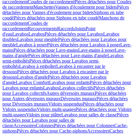
raccordement
Coudes de raccordement
Pièces détachées pour Coudes
de raccordement
Manchettes
Vannes d'écoulement pour bidets
Pièces
détachées pour Vannes d'écoulement pour bidets
Siphons en tube
coudé
Pièces détachées pour Siphons en tube coudé
Manchons de
raccordement
Coudes de
raccordement
Recouvrements
Raccords
Joints
Point
d'eau
Lavabos
Lavabos
Pièces détachées pour Lavabos
Lavabos
doubles
Lavabos pour meuble
Pièces détachées pour Lavabos pour
meuble
Lavabos à poser
Pièces détachées pour Lavabos à poser
Lave-
mains
Pièces détachées pour Lave-mains
Lave-mains à poser
Lave-
mains d'angle
Pièces détachées pour Lave-mains d'angle
Lavabos
semi-emboîtés
Pièces détachées pour Lavabos semi-
emboîtés
Lavabos à emboîter
Lavabos à encastrer par le
dessous
Pièces détachées pour Lavabos à encastrer par le
dessous
Lavabos d'angle
Pièces détachées pour Lavabos
d'angle
Lavabos Comfort
Lavabos pour enfants
Pièces détachées pour
Lavabos pour enfants
Lavabos
Lavabos collectifs
Pièces détachées
pour Lavabos collectifs
Autres déversoirs muraux
Pièces détachées
pour Autres déversoirs muraux
Déversoirs muraux
Pièces détachées
pour Déversoirs muraux
Vidoirs suspendus
Pièces détachées pour
Vidoirs suspendus
Vidoirs multi-usages
Pièces détachées pour Vidoirs
multi-usages
Vidoirs pour plâtre
Lavabos pour salles de classe
Pièces
détachées pour Lavabos pour salles de
classe
Accessoires
Colonnes
Pièces détachées pour Colonnes
Cache-
siphons
Pièces détachées pour Cache-siphons
Accessoires
Caches