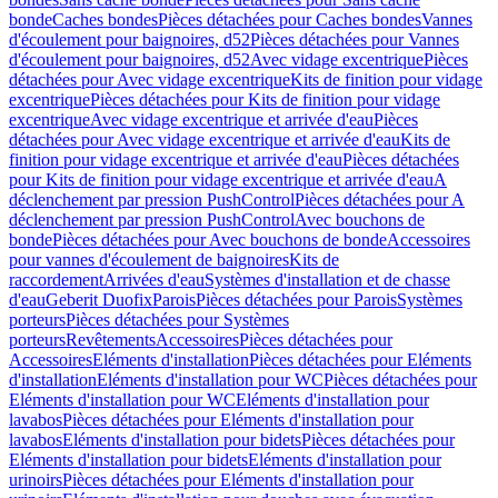
bonde
Caches bondes
Pièces détachées pour Caches bondes
Vannes
d'écoulement pour baignoires, d52
Pièces détachées pour Vannes
d'écoulement pour baignoires, d52
Avec vidage excentrique
Pièces
détachées pour Avec vidage excentrique
Kits de finition pour vidage
excentrique
Pièces détachées pour Kits de finition pour vidage
excentrique
Avec vidage excentrique et arrivée d'eau
Pièces
détachées pour Avec vidage excentrique et arrivée d'eau
Kits de
finition pour vidage excentrique et arrivée d'eau
Pièces détachées
pour Kits de finition pour vidage excentrique et arrivée d'eau
A
déclenchement par pression PushControl
Pièces détachées pour A
déclenchement par pression PushControl
Avec bouchons de
bonde
Pièces détachées pour Avec bouchons de bonde
Accessoires
pour vannes d'écoulement de baignoires
Kits de
raccordement
Arrivées d'eau
Systèmes d'installation et de chasse
d'eau
Geberit Duofix
Parois
Pièces détachées pour Parois
Systèmes
porteurs
Pièces détachées pour Systèmes
porteurs
Revêtements
Accessoires
Pièces détachées pour
Accessoires
Eléments d'installation
Pièces détachées pour Eléments
d'installation
Eléments d'installation pour WC
Pièces détachées pour
Eléments d'installation pour WC
Eléments d'installation pour
lavabos
Pièces détachées pour Eléments d'installation pour
lavabos
Eléments d'installation pour bidets
Pièces détachées pour
Eléments d'installation pour bidets
Eléments d'installation pour
urinoirs
Pièces détachées pour Eléments d'installation pour