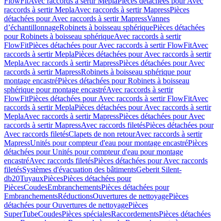
FlowFit
Avec raccords à sertir Mepla
Pièces détachées pour Avec
raccords à sertir Mepla
Avec raccords à sertir Mapress
Pièces
détachées pour Avec raccords à sertir Mapress
Vannes
d’échantillonnage
Robinets à boisseau sphérique
Pièces détachées
pour Robinets à boisseau sphérique
Avec raccords à sertir
FlowFit
Pièces détachées pour Avec raccords à sertir FlowFit
Avec
raccords à sertir Mepla
Pièces détachées pour Avec raccords à sertir
Mepla
Avec raccords à sertir Mapress
Pièces détachées pour Avec
raccords à sertir Mapress
Robinets à boisseau sphérique pour
montage encastré
Pièces détachées pour Robinets à boisseau
sphérique pour montage encastré
Avec raccords à sertir
FlowFit
Pièces détachées pour Avec raccords à sertir FlowFit
Avec
raccords à sertir Mepla
Pièces détachées pour Avec raccords à sertir
Mepla
Avec raccords à sertir Mapress
Pièces détachées pour Avec
raccords à sertir Mapress
Avec raccords filetés
Pièces détachées pour
Avec raccords filetés
Clapets de non retour
Avec raccords à sertir
Mapress
Unités pour compteur d'eau pour montage encastré
Pièces
détachées pour Unités pour compteur d'eau pour montage
encastré
Avec raccords filetés
Pièces détachées pour Avec raccords
filetés
Systèmes d'évacuation des bâtiments
Geberit Silent-
db20
Tuyaux
Pièces
Pièces détachées pour
Pièces
Coudes
Embranchements
Pièces détachées pour
Embranchements
Réductions
Ouvertures de nettoyage
Pièces
détachées pour Ouvertures de nettoyage
Pièces
SuperTube
Coudes
Pièces spéciales
Raccordements
Pièces détachées