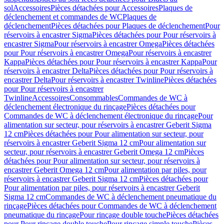
sol
Accessoires
Pièces détachées pour Accessoires
Plaques de
déclenchement et commandes de WC
Plaques de
déclenchement
Pièces détachées pour Plaques de déclenchement
Pour
réservoirs à encastrer Sigma
Pièces détachées pour Pour réservoirs à
encastrer Sigma
Pour réservoirs à encastrer Omega
Pièces détachées
pour Pour réservoirs à encastrer Omega
Pour réservoirs à encastrer
Kappa
Pièces détachées pour Pour réservoirs à encastrer Kappa
Pour
réservoirs à encastrer Delta
Pièces détachées pour Pour réservoirs à
encastrer Delta
Pour réservoirs à encastrer Twinline
Pièces détachées
pour Pour réservoirs à encastrer
Twinline
Accessoires
Consommables
Commandes de WC à
déclenchement électronique du rinçage
Pièces détachées pour
Commandes de WC à déclenchement électronique du rinçage
Pour
alimentation sur secteur, pour réservoirs à encastrer Geberit Sigma
12 cm
Pièces détachées pour Pour alimentation sur secteur, pour
réservoirs à encastrer Geberit Sigma 12 cm
Pour alimentation sur
secteur, pour réservoirs à encastrer Geberit Omega 12 cm
Pièces
détachées pour Pour alimentation sur secteur, pour réservoirs à
encastrer Geberit Omega 12 cm
Pour alimentation par piles, pour
réservoirs à encastrer Geberit Sigma 12 cm
Pièces détachées pour
Pour alimentation par piles, pour réservoirs à encastrer Geberit
Sigma 12 cm
Commandes de WC à déclenchement pneumatique du
rinçage
Pièces détachées pour Commandes de WC à déclenchement
pneumatique du rinçage
Pour rinçage double touche
Pièces détachées
pour Pour rinçage double touche
Pour rinçage simple touche
Pièces