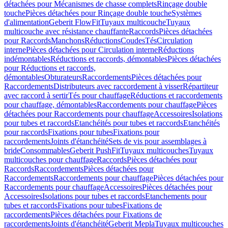
détachées pour Mécanismes de chasse complets
Rinçage double
touche
Pièces détachées pour Rinçage double touche
Systèmes
d'alimentation
Geberit FlowFit
Tuyaux multicouche
Tuyaux
multicouche avec résistance chauffante
Raccords
Pièces détachées
pour Raccords
Manchons
Réductions
Coudes
Tés
Circulation
interne
Pièces détachées pour Circulation interne
Réductions
indémontables
Réductions et raccords, démontables
Pièces détachées
pour Réductions et raccords,
démontables
Obturateurs
Raccordements
Pièces détachées pour
Raccordements
Distributeurs avec raccordement à visser
Répartiteur
avec raccord à sertir
Tés pour chauffage
Réductions et raccordements
pour chauffage, démontables
Raccordements pour chauffage
Pièces
détachées pour Raccordements pour chauffage
Accessoires
Isolations
pour tubes et raccords
Etanchéités pour tubes et raccords
Etanchéités
pour raccords
Fixations pour tubes
Fixations pour
raccordements
Joints d'étanchéité
Sets de vis pour assemblages à
bride
Consommables
Geberit PushFit
Tuyaux multicouches
Tuyaux
multicouches pour chauffage
Raccords
Pièces détachées pour
Raccords
Raccordements
Pièces détachées pour
Raccordements
Raccordements pour chauffage
Pièces détachées pour
Raccordements pour chauffage
Accessoires
Pièces détachées pour
Accessoires
Isolations pour tubes et raccords
Etanchements pour
tubes et raccords
Fixations pour tubes
Fixations de
raccordements
Pièces détachées pour Fixations de
raccordements
Joints d'étanchéité
Geberit Mepla
Tuyaux multicouches