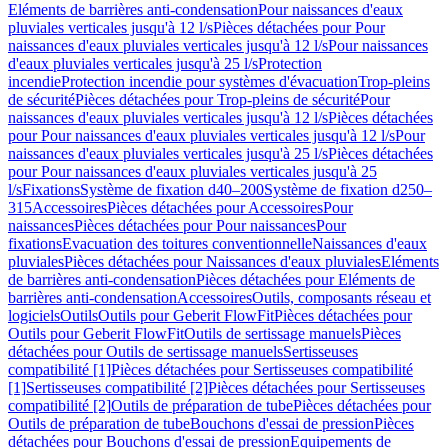
Eléments de barrières anti-condensation
Pour naissances d'eaux
pluviales verticales jusqu'à 12 l/s
Pièces détachées pour Pour
naissances d'eaux pluviales verticales jusqu'à 12 l/s
Pour naissances
d'eaux pluviales verticales jusqu'à 25 l/s
Protection
incendie
Protection incendie pour systèmes d'évacuation
Trop-pleins
de sécurité
Pièces détachées pour Trop-pleins de sécurité
Pour
naissances d'eaux pluviales verticales jusqu'à 12 l/s
Pièces détachées
pour Pour naissances d'eaux pluviales verticales jusqu'à 12 l/s
Pour
naissances d'eaux pluviales verticales jusqu'à 25 l/s
Pièces détachées
pour Pour naissances d'eaux pluviales verticales jusqu'à 25
l/s
Fixations
Système de fixation d40–200
Système de fixation d250–
315
Accessoires
Pièces détachées pour Accessoires
Pour
naissances
Pièces détachées pour Pour naissances
Pour
fixations
Evacuation des toitures conventionnelle
Naissances d'eaux
pluviales
Pièces détachées pour Naissances d'eaux pluviales
Eléments
de barrières anti-condensation
Pièces détachées pour Eléments de
barrières anti-condensation
Accessoires
Outils, composants réseau et
logiciels
Outils
Outils pour Geberit FlowFit
Pièces détachées pour
Outils pour Geberit FlowFit
Outils de sertissage manuels
Pièces
détachées pour Outils de sertissage manuels
Sertisseuses
compatibilité [1]
Pièces détachées pour Sertisseuses compatibilité
[1]
Sertisseuses compatibilité [2]
Pièces détachées pour Sertisseuses
compatibilité [2]
Outils de préparation de tube
Pièces détachées pour
Outils de préparation de tube
Bouchons d'essai de pression
Pièces
détachées pour Bouchons d'essai de pression
Equipements de