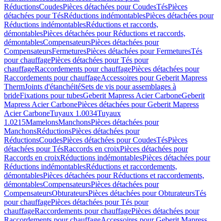
Réductions
Coudes
Pièces détachées pour Coudes
Tés
Pièces
détachées pour Tés
Réductions indémontables
Pièces détachées pour
Réductions indémontables
Réductions et raccords,
démontables
Pièces détachées pour Réductions et raccords,
démontables
Compensateurs
Pièces détachées pour
Compensateurs
Fermetures
Pièces détachées pour Fermetures
Tés
pour chauffage
Pièces détachées pour Tés pour
chauffage
Raccordements pour chauffage
Pièces détachées pour
Raccordements pour chauffage
Accessoires pour Geberit Mapress
Therm
Joints d'étanchéité
Sets de vis pour assemblages à
bride
Fixations pour tubes
Geberit Mapress Acier Carbone
Geberit
Mapress Acier Carbone
Pièces détachées pour Geberit Mapress
Acier Carbone
Tuyaux 1.0034
Tuyaux
1.0215
Mamelons
Manchons
Pièces détachées pour
Manchons
Réductions
Pièces détachées pour
Réductions
Coudes
Pièces détachées pour Coudes
Tés
Pièces
détachées pour Tés
Raccords en croix
Pièces détachées pour
Raccords en croix
Réductions indémontables
Pièces détachées pour
Réductions indémontables
Réductions et raccordements,
démontables
Pièces détachées pour Réductions et raccordements,
démontables
Compensateurs
Pièces détachées pour
Compensateurs
Obturateurs
Pièces détachées pour Obturateurs
Tés
pour chauffage
Pièces détachées pour Tés pour
chauffage
Raccordements pour chauffage
Pièces détachées pour
Raccordements pour chauffage
Accessoires pour Geberit Mapress