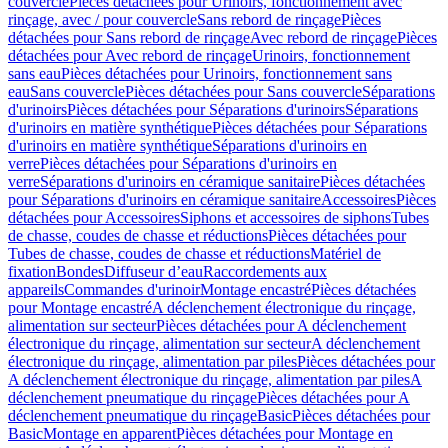
couvercle
Pièces détachées pour Urinoirs, fonctionnement avec
rinçage, avec / pour couvercle
Sans rebord de rinçage
Pièces
détachées pour Sans rebord de rinçage
Avec rebord de rinçage
Pièces
détachées pour Avec rebord de rinçage
Urinoirs, fonctionnement
sans eau
Pièces détachées pour Urinoirs, fonctionnement sans
eau
Sans couvercle
Pièces détachées pour Sans couvercle
Séparations
d'urinoirs
Pièces détachées pour Séparations d'urinoirs
Séparations
d'urinoirs en matière synthétique
Pièces détachées pour Séparations
d'urinoirs en matière synthétique
Séparations d'urinoirs en
verre
Pièces détachées pour Séparations d'urinoirs en
verre
Séparations d'urinoirs en céramique sanitaire
Pièces détachées
pour Séparations d'urinoirs en céramique sanitaire
Accessoires
Pièces
détachées pour Accessoires
Siphons et accessoires de siphons
Tubes
de chasse, coudes de chasse et réductions
Pièces détachées pour
Tubes de chasse, coudes de chasse et réductions
Matériel de
fixation
Bondes
Diffuseur d’eau
Raccordements aux
appareils
Commandes d'urinoir
Montage encastré
Pièces détachées
pour Montage encastré
A déclenchement électronique du rinçage,
alimentation sur secteur
Pièces détachées pour A déclenchement
électronique du rinçage, alimentation sur secteur
A déclenchement
électronique du rinçage, alimentation par piles
Pièces détachées pour
A déclenchement électronique du rinçage, alimentation par piles
A
déclenchement pneumatique du rinçage
Pièces détachées pour A
déclenchement pneumatique du rinçage
Basic
Pièces détachées pour
Basic
Montage en apparent
Pièces détachées pour Montage en