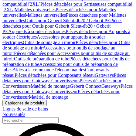
compatibilité [2XL]
Pièces détachées pour Sertisseuses compatibilité
[2XL]
Mallettes universelles
Pièces détachées pour Mallettes
universelles
Mallettes universelles
Pièces détachées pour Mallettes
universelles
Outils pour Geberit Silent-db20 / Geberit PE
Pièces
détachées pour Outils pour Geberit Silent-db20 / Geberit
PE
Appareils à souder électriques
Pièces détachées pour Appareils à
souder électriques
Accessoires pour appareils à souder
électriques
Outils de soudage au miroir
Pièces détachées pour Outils
de soudage au miroir
Accessoires pour outils de soudage au
miroir
Pièces détachées pour Accessoires pour outils de soudage au
miroir
Outils de préparation de tube
Pièces détachées pour Outils de
préparation de tube
Accessoires pour outils de préparation de
tubes
Aides à la commande
Télécommandes
Composants
réseau
Pièces détachées pour Composants réseau
Gateways
Pièces
détachées pour Gateways
Convertisseurs
Pièces détachées pour
Convertisseurs
Matériel de montage
Geberit Connect
Gateways
Pièces
détachées pour Gateways
Convertisseur
Pièces détachées pour
Convertisseur
Matériel de montage
Catégories de produits
Lignes de salle de bains
Nouveautés