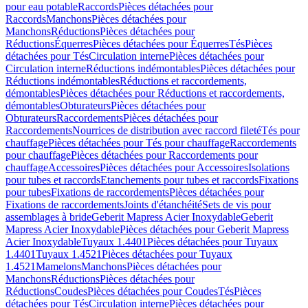
pour eau potable
Raccords
Pièces détachées pour
Raccords
Manchons
Pièces détachées pour
Manchons
Réductions
Pièces détachées pour
Réductions
Équerres
Pièces détachées pour Équerres
Tés
Pièces
détachées pour Tés
Circulation interne
Pièces détachées pour
Circulation interne
Réductions indémontables
Pièces détachées pour
Réductions indémontables
Réductions et raccordements,
démontables
Pièces détachées pour Réductions et raccordements,
démontables
Obturateurs
Pièces détachées pour
Obturateurs
Raccordements
Pièces détachées pour
Raccordements
Nourrices de distribution avec raccord fileté
Tés pour
chauffage
Pièces détachées pour Tés pour chauffage
Raccordements
pour chauffage
Pièces détachées pour Raccordements pour
chauffage
Accessoires
Pièces détachées pour Accessoires
Isolations
pour tubes et raccords
Etanchements pour tubes et raccords
Fixations
pour tubes
Fixations de raccordements
Pièces détachées pour
Fixations de raccordements
Joints d'étanchéité
Sets de vis pour
assemblages à bride
Geberit Mapress Acier Inoxydable
Geberit
Mapress Acier Inoxydable
Pièces détachées pour Geberit Mapress
Acier Inoxydable
Tuyaux 1.4401
Pièces détachées pour Tuyaux
1.4401
Tuyaux 1.4521
Pièces détachées pour Tuyaux
1.4521
Mamelons
Manchons
Pièces détachées pour
Manchons
Réductions
Pièces détachées pour
Réductions
Coudes
Pièces détachées pour Coudes
Tés
Pièces
détachées pour Tés
Circulation interne
Pièces détachées pour