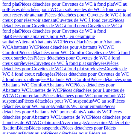
fond plat
Pièces détachées pour Cuvettes de WC à fond plat
WC au
sol
Pièces détachées pour WC au sol
Cuvettes de WC à fond creux
pour réservoir attenant
Pièces détachées pour Cuvettes de WC à fond
creux pour réservoir attenant
Cuvettes de WC à fond creux
Pièces
détachées pour Cuvettes de WC à fond creux
Cuvettes de WC à
fond plat
Pièces détachées pour Cuvettes de WC à fond
plat
Réservoirs apparents pour WC, en céramique
sanitaire
Attenant
Abattants WC
Pièces détachées pour Abattants
WC
Abattants WC
Pièces détachées pour Abattants WC
WC
Comfort
Pièces détachées pour WC Comfort
Cuvettes de WC à fond
creux surélevées
Pièces détachées pour Cuvettes de WC à fond
creux surélevées
Cuvettes de WC à fond plat surélevées
Pièces
détachées pour Cuvettes de WC à fond plat surélevées
Cuvettes de
WC à fond creux rallongées
Pièces détachées pour Cuvettes de WC
à fond creux rallongées
Abattants WC Comfort
Pièces détachées pour
Abattants WC Comfort
Abattants WC
Pièces détachées pour
Abattants WC
Lunettes de WC
Pièces détachées pour Lunettes de
WC
WC pour enfants
Pièces détachées pour WC pour enfants
WC
suspendus
Pièces détachées pour WC suspendus
WC au sol
Pièces
détachées pour WC au sol
Abattants WC pour enfants
Pièces
détachées pour Abattants WC pour enfants
Abattants WC
Pièces
détachées pour Abattants WC
Lunettes de WC
Pièces détachées pour
Lunettes de WC
WC plain-pied
Avec rinçage
Accessoires
Matériel de
fixation
Bidets
Bidets suspendus
Pièces détachées pour Bidets
suspendus
Bidets au sol
Pièces détachées pour Bidets au