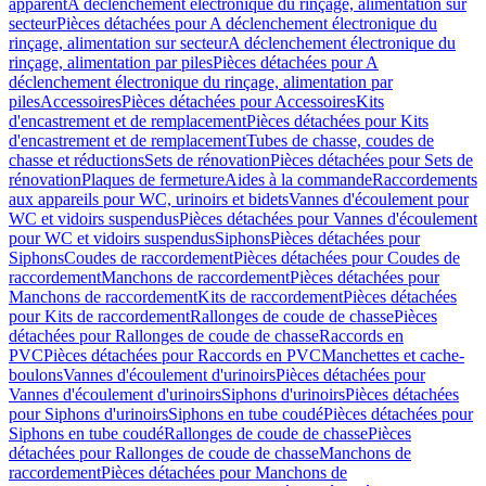
apparent
A déclenchement électronique du rinçage, alimentation sur
secteur
Pièces détachées pour A déclenchement électronique du
rinçage, alimentation sur secteur
A déclenchement électronique du
rinçage, alimentation par piles
Pièces détachées pour A
déclenchement électronique du rinçage, alimentation par
piles
Accessoires
Pièces détachées pour Accessoires
Kits
d'encastrement et de remplacement
Pièces détachées pour Kits
d'encastrement et de remplacement
Tubes de chasse, coudes de
chasse et réductions
Sets de rénovation
Pièces détachées pour Sets de
rénovation
Plaques de fermeture
Aides à la commande
Raccordements
aux appareils pour WC, urinoirs et bidets
Vannes d'écoulement pour
WC et vidoirs suspendus
Pièces détachées pour Vannes d'écoulement
pour WC et vidoirs suspendus
Siphons
Pièces détachées pour
Siphons
Coudes de raccordement
Pièces détachées pour Coudes de
raccordement
Manchons de raccordement
Pièces détachées pour
Manchons de raccordement
Kits de raccordement
Pièces détachées
pour Kits de raccordement
Rallonges de coude de chasse
Pièces
détachées pour Rallonges de coude de chasse
Raccords en
PVC
Pièces détachées pour Raccords en PVC
Manchettes et cache-
boulons
Vannes d'écoulement d'urinoirs
Pièces détachées pour
Vannes d'écoulement d'urinoirs
Siphons d'urinoirs
Pièces détachées
pour Siphons d'urinoirs
Siphons en tube coudé
Pièces détachées pour
Siphons en tube coudé
Rallonges de coude de chasse
Pièces
détachées pour Rallonges de coude de chasse
Manchons de
raccordement
Pièces détachées pour Manchons de