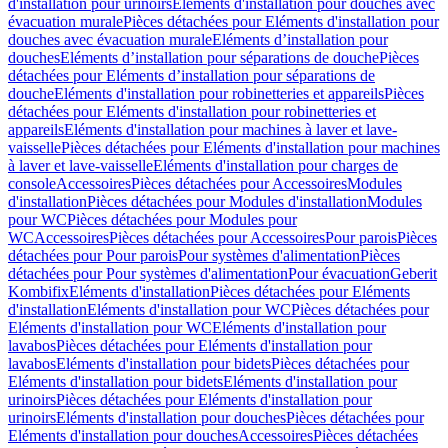
d'installation pour urinoirs
Eléments d'installation pour douches avec
évacuation murale
Pièces détachées pour Eléments d'installation pour
douches avec évacuation murale
Eléments d’installation pour
douches
Eléments d’installation pour séparations de douche
Pièces
détachées pour Eléments d’installation pour séparations de
douche
Eléments d'installation pour robinetteries et appareils
Pièces
détachées pour Eléments d'installation pour robinetteries et
appareils
Eléments d'installation pour machines à laver et lave-
vaisselle
Pièces détachées pour Eléments d'installation pour machines
à laver et lave-vaisselle
Eléments d'installation pour charges de
console
Accessoires
Pièces détachées pour Accessoires
Modules
d'installation
Pièces détachées pour Modules d'installation
Modules
pour WC
Pièces détachées pour Modules pour
WC
Accessoires
Pièces détachées pour Accessoires
Pour parois
Pièces
détachées pour Pour parois
Pour systèmes d'alimentation
Pièces
détachées pour Pour systèmes d'alimentation
Pour évacuation
Geberit
Kombifix
Eléments d'installation
Pièces détachées pour Eléments
d'installation
Eléments d'installation pour WC
Pièces détachées pour
Eléments d'installation pour WC
Eléments d'installation pour
lavabos
Pièces détachées pour Eléments d'installation pour
lavabos
Eléments d'installation pour bidets
Pièces détachées pour
Eléments d'installation pour bidets
Eléments d'installation pour
urinoirs
Pièces détachées pour Eléments d'installation pour
urinoirs
Eléments d'installation pour douches
Pièces détachées pour
Eléments d'installation pour douches
Accessoires
Pièces détachées