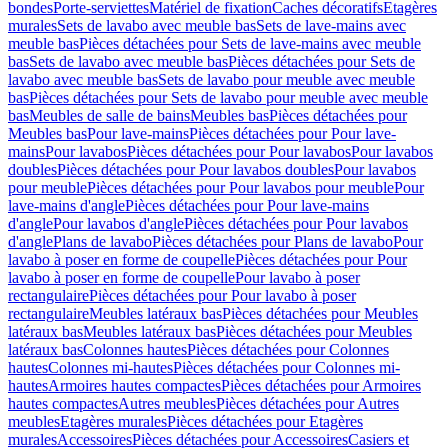
bondes
Porte-serviettes
Matériel de fixation
Caches décoratifs
Etagères
murales
Sets de lavabo avec meuble bas
Sets de lave-mains avec
meuble bas
Pièces détachées pour Sets de lave-mains avec meuble
bas
Sets de lavabo avec meuble bas
Pièces détachées pour Sets de
lavabo avec meuble bas
Sets de lavabo pour meuble avec meuble
bas
Pièces détachées pour Sets de lavabo pour meuble avec meuble
bas
Meubles de salle de bains
Meubles bas
Pièces détachées pour
Meubles bas
Pour lave-mains
Pièces détachées pour Pour lave-
mains
Pour lavabos
Pièces détachées pour Pour lavabos
Pour lavabos
doubles
Pièces détachées pour Pour lavabos doubles
Pour lavabos
pour meuble
Pièces détachées pour Pour lavabos pour meuble
Pour
lave-mains d'angle
Pièces détachées pour Pour lave-mains
d'angle
Pour lavabos d'angle
Pièces détachées pour Pour lavabos
d'angle
Plans de lavabo
Pièces détachées pour Plans de lavabo
Pour
lavabo à poser en forme de coupelle
Pièces détachées pour Pour
lavabo à poser en forme de coupelle
Pour lavabo à poser
rectangulaire
Pièces détachées pour Pour lavabo à poser
rectangulaire
Meubles latéraux bas
Pièces détachées pour Meubles
latéraux bas
Meubles latéraux bas
Pièces détachées pour Meubles
latéraux bas
Colonnes hautes
Pièces détachées pour Colonnes
hautes
Colonnes mi-hautes
Pièces détachées pour Colonnes mi-
hautes
Armoires hautes compactes
Pièces détachées pour Armoires
hautes compactes
Autres meubles
Pièces détachées pour Autres
meubles
Etagères murales
Pièces détachées pour Etagères
murales
Accessoires
Pièces détachées pour Accessoires
Casiers et