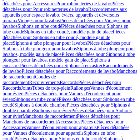
détachées pour Accessoires
Pour robinetteries de lavabo
Pièces
détachées pour Pour robinetteries de lavabo
Raccordements aux
appareils pour espace lavabo, éviers, appareils et déversoirs
muraux
Vidages pour lavabos
Pièces détachées pour Vidages pour
lavabos
Siphons en tube coudé
Pièces détachées pour Siphons en
tube coudé
Siphons en tube coudé, modèle gain de place
Pièces
détachées pour Siphons en tube coudé, modèle gain de
place
Siphons à tube plongeur pour lavabos
Pièces détachées pour
Siphons à tube plongeur pour lavabos
Siphons à tube plongeur pour
lavabos, modèle gain de place
Pièces détachées pour Siphons à tube
plongeur pour lavabos, modèle gain de place
Siphons à
encastrer
Pièces détachées pour Siphons à encastrer
Raccordements
de lavabo
Pièces détachées pour Raccordements de lavabo
Manchons
de raccordement
Coudes de
raccordement
Recouvrements
Raccords
Pièces détachées pour
Raccords
Joints
Tubes de trop-plein
Rallonges
Vannes d'écoulement
pour éviers
Pièces détachées pour Vannes d'écoulement pour
éviers
Siphons en tube coudé
Pièces détachées pour Siphons en tube
coudé
Siphons à double chambre
Pièces détachées pour Siphons à
double chambre
Siphons pour évier
Pièces détachées pour Siphons
pour évier
Manchons de raccordement
Pièces détachées pour
Manchons de raccordement
Accessoires
Pièces détachées pour
Accessoires
Vannes d'écoulement pour appareils
Pièces détachées
pour Vannes d'écoulement pour appareils
Siphons en tube
coudé
Pièces détachées pour Siphons en tube coudé
Siphons à