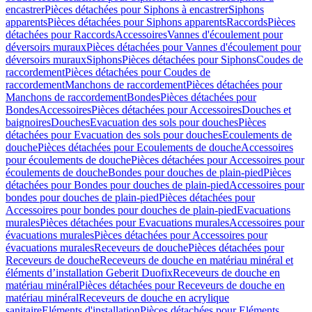
encastrer
Pièces détachées pour Siphons à encastrer
Siphons
apparents
Pièces détachées pour Siphons apparents
Raccords
Pièces
détachées pour Raccords
Accessoires
Vannes d'écoulement pour
déversoirs muraux
Pièces détachées pour Vannes d'écoulement pour
déversoirs muraux
Siphons
Pièces détachées pour Siphons
Coudes de
raccordement
Pièces détachées pour Coudes de
raccordement
Manchons de raccordement
Pièces détachées pour
Manchons de raccordement
Bondes
Pièces détachées pour
Bondes
Accessoires
Pièces détachées pour Accessoires
Douches et
baignoires
Douches
Evacuation des sols pour douches
Pièces
détachées pour Evacuation des sols pour douches
Ecoulements de
douche
Pièces détachées pour Ecoulements de douche
Accessoires
pour écoulements de douche
Pièces détachées pour Accessoires pour
écoulements de douche
Bondes pour douches de plain-pied
Pièces
détachées pour Bondes pour douches de plain-pied
Accessoires pour
bondes pour douches de plain-pied
Pièces détachées pour
Accessoires pour bondes pour douches de plain-pied
Evacuations
murales
Pièces détachées pour Evacuations murales
Accessoires pour
évacuations murales
Pièces détachées pour Accessoires pour
évacuations murales
Receveurs de douche
Pièces détachées pour
Receveurs de douche
Receveurs de douche en matériau minéral et
éléments d’installation Geberit Duofix
Receveurs de douche en
matériau minéral
Pièces détachées pour Receveurs de douche en
matériau minéral
Receveurs de douche en acrylique
sanitaire
Eléments d'installation
Pièces détachées pour Eléments