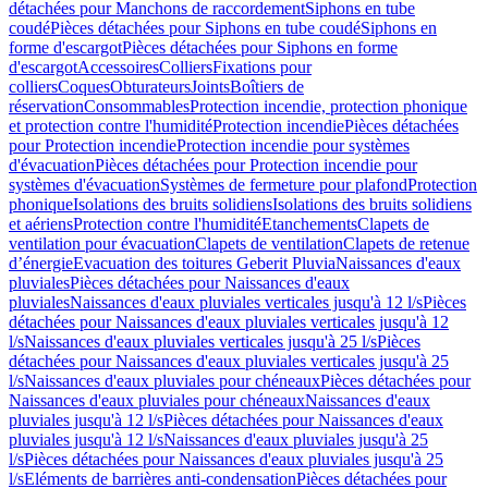
détachées pour Manchons de raccordement
Siphons en tube
coudé
Pièces détachées pour Siphons en tube coudé
Siphons en
forme d'escargot
Pièces détachées pour Siphons en forme
d'escargot
Accessoires
Colliers
Fixations pour
colliers
Coques
Obturateurs
Joints
Boîtiers de
réservation
Consommables
Protection incendie, protection phonique
et protection contre l'humidité
Protection incendie
Pièces détachées
pour Protection incendie
Protection incendie pour systèmes
d'évacuation
Pièces détachées pour Protection incendie pour
systèmes d'évacuation
Systèmes de fermeture pour plafond
Protection
phonique
Isolations des bruits solidiens
Isolations des bruits solidiens
et aériens
Protection contre l'humidité
Etanchements
Clapets de
ventilation pour évacuation
Clapets de ventilation
Clapets de retenue
d’énergie
Evacuation des toitures Geberit Pluvia
Naissances d'eaux
pluviales
Pièces détachées pour Naissances d'eaux
pluviales
Naissances d'eaux pluviales verticales jusqu'à 12 l/s
Pièces
détachées pour Naissances d'eaux pluviales verticales jusqu'à 12
l/s
Naissances d'eaux pluviales verticales jusqu'à 25 l/s
Pièces
détachées pour Naissances d'eaux pluviales verticales jusqu'à 25
l/s
Naissances d'eaux pluviales pour chéneaux
Pièces détachées pour
Naissances d'eaux pluviales pour chéneaux
Naissances d'eaux
pluviales jusqu'à 12 l/s
Pièces détachées pour Naissances d'eaux
pluviales jusqu'à 12 l/s
Naissances d'eaux pluviales jusqu'à 25
l/s
Pièces détachées pour Naissances d'eaux pluviales jusqu'à 25
l/s
Eléments de barrières anti-condensation
Pièces détachées pour