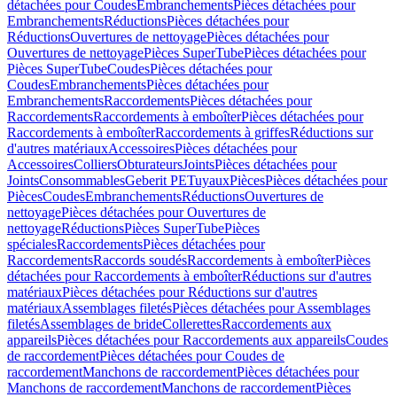
détachées pour Coudes
Embranchements
Pièces détachées pour
Embranchements
Réductions
Pièces détachées pour
Réductions
Ouvertures de nettoyage
Pièces détachées pour
Ouvertures de nettoyage
Pièces SuperTube
Pièces détachées pour
Pièces SuperTube
Coudes
Pièces détachées pour
Coudes
Embranchements
Pièces détachées pour
Embranchements
Raccordements
Pièces détachées pour
Raccordements
Raccordements à emboîter
Pièces détachées pour
Raccordements à emboîter
Raccordements à griffes
Réductions sur
d'autres matériaux
Accessoires
Pièces détachées pour
Accessoires
Colliers
Obturateurs
Joints
Pièces détachées pour
Joints
Consommables
Geberit PE
Tuyaux
Pièces
Pièces détachées pour
Pièces
Coudes
Embranchements
Réductions
Ouvertures de
nettoyage
Pièces détachées pour Ouvertures de
nettoyage
Réductions
Pièces SuperTube
Pièces
spéciales
Raccordements
Pièces détachées pour
Raccordements
Raccords soudés
Raccordements à emboîter
Pièces
détachées pour Raccordements à emboîter
Réductions sur d'autres
matériaux
Pièces détachées pour Réductions sur d'autres
matériaux
Assemblages filetés
Pièces détachées pour Assemblages
filetés
Assemblages de bride
Collerettes
Raccordements aux
appareils
Pièces détachées pour Raccordements aux appareils
Coudes
de raccordement
Pièces détachées pour Coudes de
raccordement
Manchons de raccordement
Pièces détachées pour
Manchons de raccordement
Manchons de raccordement
Pièces