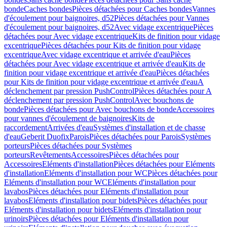
bonde
Caches bondes
Pièces détachées pour Caches bondes
Vannes
d'écoulement pour baignoires, d52
Pièces détachées pour Vannes
d'écoulement pour baignoires, d52
Avec vidage excentrique
Pièces
détachées pour Avec vidage excentrique
Kits de finition pour vidage
excentrique
Pièces détachées pour Kits de finition pour vidage
excentrique
Avec vidage excentrique et arrivée d'eau
Pièces
détachées pour Avec vidage excentrique et arrivée d'eau
Kits de
finition pour vidage excentrique et arrivée d'eau
Pièces détachées
pour Kits de finition pour vidage excentrique et arrivée d'eau
A
déclenchement par pression PushControl
Pièces détachées pour A
déclenchement par pression PushControl
Avec bouchons de
bonde
Pièces détachées pour Avec bouchons de bonde
Accessoires
pour vannes d'écoulement de baignoires
Kits de
raccordement
Arrivées d'eau
Systèmes d'installation et de chasse
d'eau
Geberit Duofix
Parois
Pièces détachées pour Parois
Systèmes
porteurs
Pièces détachées pour Systèmes
porteurs
Revêtements
Accessoires
Pièces détachées pour
Accessoires
Eléments d'installation
Pièces détachées pour Eléments
d'installation
Eléments d'installation pour WC
Pièces détachées pour
Eléments d'installation pour WC
Eléments d'installation pour
lavabos
Pièces détachées pour Eléments d'installation pour
lavabos
Eléments d'installation pour bidets
Pièces détachées pour
Eléments d'installation pour bidets
Eléments d'installation pour
urinoirs
Pièces détachées pour Eléments d'installation pour