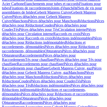
Acier Carbone
Etanchements pour tubes et raccords
Fixations pour
tubes
Fixations de raccordements
Joints d'étanchéité
Sets de vis pour
assemblages de brides
Geberit Mapress Cuivre
Geberit Mapress
Cuivre
Pièces détachées pour Geberit Mapress
Cuivre
Manchons
Pièces détachées pour Manchons
Réductions
Pièces
détachées pour Réductions
Coudes
Pièces détachées pour
Coudes
Tés
Pièces détachées pour Tés
Circulation interne
Pièces
détachées pour Circulation interne
Raccords en croix
Pièces
détachées pour Raccords en croix
Réductions indémontables
Pièces
détachées pour Réductions indémontables
Réductions et
raccordements, démontables
Pièces détachées pour Réductions et
raccordements, démontables
Obturateurs
Pièces détachées pour
Obturateurs
Raccordements
Pièces détachées pour
Raccordements
Tés pour chauffage
Pièces détachées pour Tés pour
chauffage
Raccordements pour chauffage
Pièces détachées pour
Raccordements pour chauffage
Geberit Mapress Cuivre, gaz
Pièces
détachées pour Geberit Mapress Cuivre, gaz
Manchons
Pièces
détachées pour Manchons
Réductions
Pièces détachées pour
Réductions
Coudes
Pièces détachées pour Coudes
Tés
Pièces
détachées pour Tés
Réductions indémontables
Pièces détachées pour
Réductions indémontables
Réductions et raccordements,
démontables
Pièces détachées pour Réductions et raccordements,
démontables
Obturateurs
Pièces détachées pour
Obturateurs
Raccordements
Pièces détachées pour
Raccordements
Accessoires pour Geberit Mapress Cuivre
Pièces