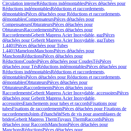
Circulation interne
Réductions indémontables
Pièces détachées pour
Réductions indémontables
Réductions et raccordements,
démontables
Pièces détachées pour Réductions et raccordements,
démontables
Compensateurs
Pièces détachées pour
Compensateurs
Obturateurs
Pièces détachées pour
Obturateurs
Raccordements
Pièces détachées pour
Raccordements
Geberit Mapress Acier Inoxydable, gaz
Pièces
détachées pour Geberit Mapress Acier Inoxydable, gaz
Tubes
1.4401
Pièces détachées pour Tubes
1.4401
Mamelons
Manchons
Pièces détachées pour
Manchons
Réductions
Pièces détachées pour
Réductions
Coudes
Pièces détachées pour Coudes
Tés
Pièces
détachées pour Tés
Réductions indémontables
Pièces détachées pour
Réductions indémontables
Réductions et raccordements,
démontables
Pièces détachées pour Réductions et raccordements,
démontables
Obturateurs
Pièces détachées pour
Obturateurs
Raccordements
Pièces détachées pour
Raccordements
Geberit Mapress Acier Inoxydable, accessoires
Pièces
détachées pour Geberit Mapress Acier Inoxydable,
accessoires
Etanchements pour tubes et raccords
Fixations pour
tubes
Fixations de raccordements
Pièces détachées pour Fixations de
raccordements
Joints d'étanchéité
Sets de vis pour assemblages de
brides
Geberit Mapress Therm
Tuyaux Therm
Raccords
Pièces
détachées pour Raccords
Manchons
Pièces détachées pour
Manchons
Réductions
Pièces détachées pour