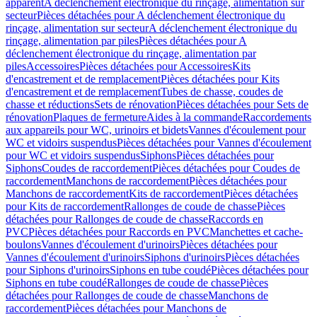
apparent
A déclenchement électronique du rinçage, alimentation sur
secteur
Pièces détachées pour A déclenchement électronique du
rinçage, alimentation sur secteur
A déclenchement électronique du
rinçage, alimentation par piles
Pièces détachées pour A
déclenchement électronique du rinçage, alimentation par
piles
Accessoires
Pièces détachées pour Accessoires
Kits
d'encastrement et de remplacement
Pièces détachées pour Kits
d'encastrement et de remplacement
Tubes de chasse, coudes de
chasse et réductions
Sets de rénovation
Pièces détachées pour Sets de
rénovation
Plaques de fermeture
Aides à la commande
Raccordements
aux appareils pour WC, urinoirs et bidets
Vannes d'écoulement pour
WC et vidoirs suspendus
Pièces détachées pour Vannes d'écoulement
pour WC et vidoirs suspendus
Siphons
Pièces détachées pour
Siphons
Coudes de raccordement
Pièces détachées pour Coudes de
raccordement
Manchons de raccordement
Pièces détachées pour
Manchons de raccordement
Kits de raccordement
Pièces détachées
pour Kits de raccordement
Rallonges de coude de chasse
Pièces
détachées pour Rallonges de coude de chasse
Raccords en
PVC
Pièces détachées pour Raccords en PVC
Manchettes et cache-
boulons
Vannes d'écoulement d'urinoirs
Pièces détachées pour
Vannes d'écoulement d'urinoirs
Siphons d'urinoirs
Pièces détachées
pour Siphons d'urinoirs
Siphons en tube coudé
Pièces détachées pour
Siphons en tube coudé
Rallonges de coude de chasse
Pièces
détachées pour Rallonges de coude de chasse
Manchons de
raccordement
Pièces détachées pour Manchons de