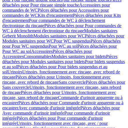
détachées pour Pour rinçage simple touche
Accessoires pour
commandes de WC
Pièces détachées pour Accessoires pour
commandes de WC
Kits d'encastrement
Pièces détachées pour Kits
d'encastrement
Pour commandes de WC à déclenchement
électronique du rinçage
Pièces détachées pour Pour commandes de
WC à déclenchement électronique du rinçage
Modules sanitaires
Geberit Monolith
Modules sanitaires pour WC
Pièces détachées pour
Modules sanitaires pour WC
Pour WC suspendus
Pièces détachées
pour Pour WC suspendus
Pour WC au sol
Pièces détachées pour
Pour WC au sol
Accessoires
Pièces détachées pour
Accessoires
Consommables
Modules sanitaires pour bidets
Pièces
détachées pour Modules sanitaires pour bidets
Pour bidets suspendus
et au sol
Pièces détachées pour Pour bidets suspendus et au
sol
Urinoirs
Urinoirs, fonctionnement avec rinçage, avec rebord de
rinçage
Pièces détachées pour Urinoirs, fonctionnement avec
rinçage, avec rebord de rinçage
Sans couvercle
Pièces détachées pour
Sans couvercle
Urinoirs, fonctionnement avec rinçage, sans rebord
de rinçage
Pièces détachées pour Urinoirs, fonctionnement avec
rinçage, sans rebord de rinçage
Commande d'urinoir apparente ou à
encastrer
Pièces détachées pour Commande d'urinoir apparente ou à
encastrer
Avec commande d'urinoir intégrée
Pièces détachées pour
Avec commande d'urinoir intégrée
Pour commande d'urinoir
intégrée
Pièces détachées pour Pour commande d'urinoir
intégrée
Urinoirs, fonctionnement avec rinçage, avec / pour