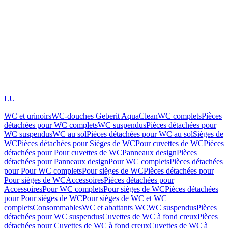
LU
WC et urinoirs
WC-douches Geberit AquaClean
WC complets
Pièces
détachées pour WC complets
WC suspendus
Pièces détachées pour
WC suspendus
WC au sol
Pièces détachées pour WC au sol
Sièges de
WC
Pièces détachées pour Sièges de WC
Pour cuvettes de WC
Pièces
détachées pour Pour cuvettes de WC
Panneaux design
Pièces
détachées pour Panneaux design
Pour WC complets
Pièces détachées
pour Pour WC complets
Pour sièges de WC
Pièces détachées pour
Pour sièges de WC
Accessoires
Pièces détachées pour
Accessoires
Pour WC complets
Pour sièges de WC
Pièces détachées
pour Pour sièges de WC
Pour sièges de WC et WC
complets
Consommables
WC et abattants WC
WC suspendus
Pièces
détachées pour WC suspendus
Cuvettes de WC à fond creux
Pièces
détachées pour Cuvettes de WC à fond creux
Cuvettes de WC à