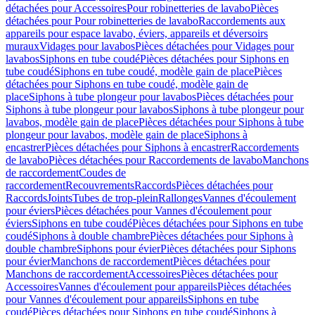
détachées pour Accessoires
Pour robinetteries de lavabo
Pièces
détachées pour Pour robinetteries de lavabo
Raccordements aux
appareils pour espace lavabo, éviers, appareils et déversoirs
muraux
Vidages pour lavabos
Pièces détachées pour Vidages pour
lavabos
Siphons en tube coudé
Pièces détachées pour Siphons en
tube coudé
Siphons en tube coudé, modèle gain de place
Pièces
détachées pour Siphons en tube coudé, modèle gain de
place
Siphons à tube plongeur pour lavabos
Pièces détachées pour
Siphons à tube plongeur pour lavabos
Siphons à tube plongeur pour
lavabos, modèle gain de place
Pièces détachées pour Siphons à tube
plongeur pour lavabos, modèle gain de place
Siphons à
encastrer
Pièces détachées pour Siphons à encastrer
Raccordements
de lavabo
Pièces détachées pour Raccordements de lavabo
Manchons
de raccordement
Coudes de
raccordement
Recouvrements
Raccords
Pièces détachées pour
Raccords
Joints
Tubes de trop-plein
Rallonges
Vannes d'écoulement
pour éviers
Pièces détachées pour Vannes d'écoulement pour
éviers
Siphons en tube coudé
Pièces détachées pour Siphons en tube
coudé
Siphons à double chambre
Pièces détachées pour Siphons à
double chambre
Siphons pour évier
Pièces détachées pour Siphons
pour évier
Manchons de raccordement
Pièces détachées pour
Manchons de raccordement
Accessoires
Pièces détachées pour
Accessoires
Vannes d'écoulement pour appareils
Pièces détachées
pour Vannes d'écoulement pour appareils
Siphons en tube
coudé
Pièces détachées pour Siphons en tube coudé
Siphons à