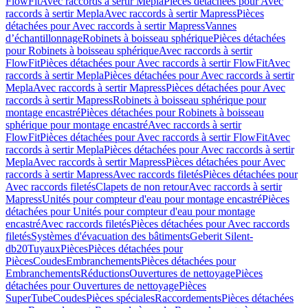
FlowFit
Avec raccords à sertir Mepla
Pièces détachées pour Avec
raccords à sertir Mepla
Avec raccords à sertir Mapress
Pièces
détachées pour Avec raccords à sertir Mapress
Vannes
d’échantillonnage
Robinets à boisseau sphérique
Pièces détachées
pour Robinets à boisseau sphérique
Avec raccords à sertir
FlowFit
Pièces détachées pour Avec raccords à sertir FlowFit
Avec
raccords à sertir Mepla
Pièces détachées pour Avec raccords à sertir
Mepla
Avec raccords à sertir Mapress
Pièces détachées pour Avec
raccords à sertir Mapress
Robinets à boisseau sphérique pour
montage encastré
Pièces détachées pour Robinets à boisseau
sphérique pour montage encastré
Avec raccords à sertir
FlowFit
Pièces détachées pour Avec raccords à sertir FlowFit
Avec
raccords à sertir Mepla
Pièces détachées pour Avec raccords à sertir
Mepla
Avec raccords à sertir Mapress
Pièces détachées pour Avec
raccords à sertir Mapress
Avec raccords filetés
Pièces détachées pour
Avec raccords filetés
Clapets de non retour
Avec raccords à sertir
Mapress
Unités pour compteur d'eau pour montage encastré
Pièces
détachées pour Unités pour compteur d'eau pour montage
encastré
Avec raccords filetés
Pièces détachées pour Avec raccords
filetés
Systèmes d'évacuation des bâtiments
Geberit Silent-
db20
Tuyaux
Pièces
Pièces détachées pour
Pièces
Coudes
Embranchements
Pièces détachées pour
Embranchements
Réductions
Ouvertures de nettoyage
Pièces
détachées pour Ouvertures de nettoyage
Pièces
SuperTube
Coudes
Pièces spéciales
Raccordements
Pièces détachées