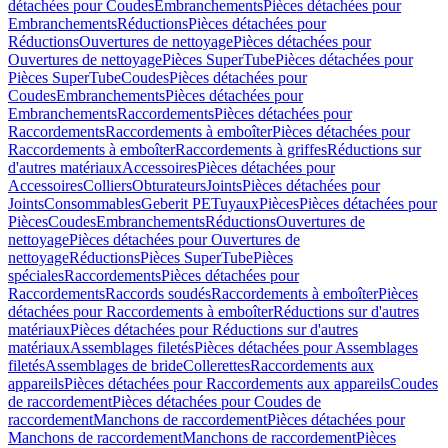
détachées pour Coudes
Embranchements
Pièces détachées pour
Embranchements
Réductions
Pièces détachées pour
Réductions
Ouvertures de nettoyage
Pièces détachées pour
Ouvertures de nettoyage
Pièces SuperTube
Pièces détachées pour
Pièces SuperTube
Coudes
Pièces détachées pour
Coudes
Embranchements
Pièces détachées pour
Embranchements
Raccordements
Pièces détachées pour
Raccordements
Raccordements à emboîter
Pièces détachées pour
Raccordements à emboîter
Raccordements à griffes
Réductions sur
d'autres matériaux
Accessoires
Pièces détachées pour
Accessoires
Colliers
Obturateurs
Joints
Pièces détachées pour
Joints
Consommables
Geberit PE
Tuyaux
Pièces
Pièces détachées pour
Pièces
Coudes
Embranchements
Réductions
Ouvertures de
nettoyage
Pièces détachées pour Ouvertures de
nettoyage
Réductions
Pièces SuperTube
Pièces
spéciales
Raccordements
Pièces détachées pour
Raccordements
Raccords soudés
Raccordements à emboîter
Pièces
détachées pour Raccordements à emboîter
Réductions sur d'autres
matériaux
Pièces détachées pour Réductions sur d'autres
matériaux
Assemblages filetés
Pièces détachées pour Assemblages
filetés
Assemblages de bride
Collerettes
Raccordements aux
appareils
Pièces détachées pour Raccordements aux appareils
Coudes
de raccordement
Pièces détachées pour Coudes de
raccordement
Manchons de raccordement
Pièces détachées pour
Manchons de raccordement
Manchons de raccordement
Pièces