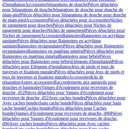
d'installation
Accessoires
Séparations de douche
Pièces détachées
pour Séparations de douche
Séparations de douche pour douche de
plain-pied
Pièces détachées pour Séparations de douche pour douche
de plain-pied
Accessoires
Pièces détachées pour Accessoires
Niches
de rangement pour douches
Pièces détachées pour Niches de
rangement pour douches
Niches de rangement
Pièces détachées pour
Niches de rangement
Accessoires
Baignoires
Baignoires en acrylique
sanitaire
Pièces détachées pour Baignoires en acrylique
sanitaire
Baignoires rectangulaires
Pièces détachées pour Baignoires
rectangulaires
Baignoires en matériau minéral
Pièces détachées pour
Baignoires en matériau minéral
Baignoires pour bébés
Pièces
détachées pour Baignoires pour bébés
Eléments d'installation
Pièces
détachées pour Eléments d'installation
Jeux de pieds et jeux de
traverses et fixations murales
Pièces détachées pour Jeux de pieds et
jeux de traverses et fixations murales
Accessoires
Kits de
réparation
Autres accessoires
Raccordements aux appareils pour
douches et baignoires
Vannes d'écoulement pour receveurs de
douche, d52
Pièces détachées pour Vannes d'écoulement pour
receveurs de douche, d52
Avec caches bondes
Pièces détachées pour
Avec caches bondes
Sans cache bonde
Pièces détachées pour Sans
cache bonde
Caches bondes
Pièces détachées pour Caches
bondes
Vannes d'écoulement pour receveurs de douche, d90
Pièces
détachées pour Vannes d'écoulement pour receveurs de douche,
d90
Avec caches bondes
Pièces détachées pour Avec caches
bondes
Sans cache bonde
Pièces détachées pour Sans cache