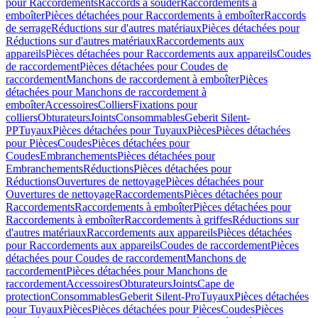
pour Raccordements
Raccords à souder
Raccordements à
emboîter
Pièces détachées pour Raccordements à emboîter
Raccords
de serrage
Réductions sur d'autres matériaux
Pièces détachées pour
Réductions sur d'autres matériaux
Raccordements aux
appareils
Pièces détachées pour Raccordements aux appareils
Coudes
de raccordement
Pièces détachées pour Coudes de
raccordement
Manchons de raccordement à emboîter
Pièces
détachées pour Manchons de raccordement à
emboîter
Accessoires
Colliers
Fixations pour
colliers
Obturateurs
Joints
Consommables
Geberit Silent-
PP
Tuyaux
Pièces détachées pour Tuyaux
Pièces
Pièces détachées
pour Pièces
Coudes
Pièces détachées pour
Coudes
Embranchements
Pièces détachées pour
Embranchements
Réductions
Pièces détachées pour
Réductions
Ouvertures de nettoyage
Pièces détachées pour
Ouvertures de nettoyage
Raccordements
Pièces détachées pour
Raccordements
Raccordements à emboîter
Pièces détachées pour
Raccordements à emboîter
Raccordements à griffes
Réductions sur
d'autres matériaux
Raccordements aux appareils
Pièces détachées
pour Raccordements aux appareils
Coudes de raccordement
Pièces
détachées pour Coudes de raccordement
Manchons de
raccordement
Pièces détachées pour Manchons de
raccordement
Accessoires
Obturateurs
Joints
Cape de
protection
Consommables
Geberit Silent-Pro
Tuyaux
Pièces détachées
pour Tuyaux
Pièces
Pièces détachées pour Pièces
Coudes
Pièces