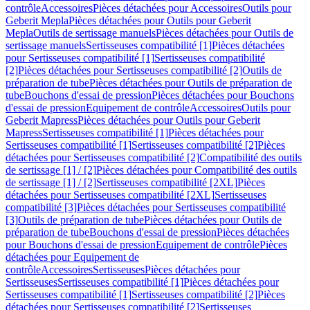
contrôle
Accessoires
Pièces détachées pour Accessoires
Outils pour
Geberit Mepla
Pièces détachées pour Outils pour Geberit
Mepla
Outils de sertissage manuels
Pièces détachées pour Outils de
sertissage manuels
Sertisseuses compatibilité [1]
Pièces détachées
pour Sertisseuses compatibilité [1]
Sertisseuses compatibilité
[2]
Pièces détachées pour Sertisseuses compatibilité [2]
Outils de
préparation de tube
Pièces détachées pour Outils de préparation de
tube
Bouchons d'essai de pression
Pièces détachées pour Bouchons
d'essai de pression
Equipement de contrôle
Accessoires
Outils pour
Geberit Mapress
Pièces détachées pour Outils pour Geberit
Mapress
Sertisseuses compatibilité [1]
Pièces détachées pour
Sertisseuses compatibilité [1]
Sertisseuses compatibilité [2]
Pièces
détachées pour Sertisseuses compatibilité [2]
Compatibilité des outils
de sertissage [1] / [2]
Pièces détachées pour Compatibilité des outils
de sertissage [1] / [2]
Sertisseuses compatibilité [2XL]
Pièces
détachées pour Sertisseuses compatibilité [2XL]
Sertisseuses
compatibilité [3]
Pièces détachées pour Sertisseuses compatibilité
[3]
Outils de préparation de tube
Pièces détachées pour Outils de
préparation de tube
Bouchons d'essai de pression
Pièces détachées
pour Bouchons d'essai de pression
Equipement de contrôle
Pièces
détachées pour Equipement de
contrôle
Accessoires
Sertisseuses
Pièces détachées pour
Sertisseuses
Sertisseuses compatibilité [1]
Pièces détachées pour
Sertisseuses compatibilité [1]
Sertisseuses compatibilité [2]
Pièces
détachées pour Sertisseuses compatibilité [2]
Sertisseuses