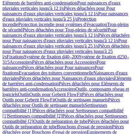
Eléments de barrières anti-condensation
Pour naissances d'eaux
pluviales verticales jusqu'à 12 l/s
Pièces détachées pour Pour
naissances d'eaux pluviales verticales jusqu'à 12 l/s
Pour naissances
d'eaux pluviales verticales jusqu'à 25 l/s
Protection
incendie
Protection incendie pour systèmes d'évacuation
Trop-pleins
de sécurité
Pièces détachées pour Trop-pleins de sécurité
Pour
naissances d'eaux pluviales verticales jusqu'à 12 l/s
Pièces détachées
pour Pour naissances d'eaux pluviales verticales jusqu'à 12 l/s
Pour
naissances d'eaux pluviales verticales jusqu'à 25 l/s
Pièces détachées
pour Pour naissances d'eaux pluviales verticales jusqu'à 25
l/s
Fixations
Système de fixation d40–200
Système de fixation d250–
315
Accessoires
Pièces détachées pour Accessoires
Pour
naissances
Pièces détachées pour Pour naissances
Pour
fixations
Evacuation des toitures conventionnelle
Naissances d'eaux
pluviales
Pièces détachées pour Naissances d'eaux pluviales
Eléments
de barrières anti-condensation
Pièces détachées pour Eléments de
barrières anti-condensation
Accessoires
Outils, composants réseau et
logiciels
Outils
Outils pour Geberit FlowFit
Pièces détachées pour
Outils pour Geberit FlowFit
Outils de sertissage manuels
Pièces
détachées pour Outils de sertissage manuels
Sertisseuses
compatibilité [1]
Pièces détachées pour Sertisseuses compatibilité
[1]
Sertisseuses compatibilité [2]
Pièces détachées pour Sertisseuses
compatibilité [2]
Outils de préparation de tube
Pièces détachées pour
Outils de préparation de tube
Bouchons d'essai de pression
Pièces
détachées pour Bouchons d'essai de pression
Equipements de