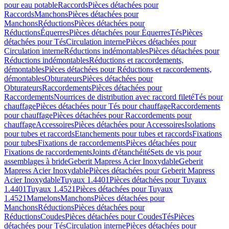
pour eau potable
Raccords
Pièces détachées pour
Raccords
Manchons
Pièces détachées pour
Manchons
Réductions
Pièces détachées pour
Réductions
Équerres
Pièces détachées pour Équerres
Tés
Pièces
détachées pour Tés
Circulation interne
Pièces détachées pour
Circulation interne
Réductions indémontables
Pièces détachées pour
Réductions indémontables
Réductions et raccordements,
démontables
Pièces détachées pour Réductions et raccordements,
démontables
Obturateurs
Pièces détachées pour
Obturateurs
Raccordements
Pièces détachées pour
Raccordements
Nourrices de distribution avec raccord fileté
Tés pour
chauffage
Pièces détachées pour Tés pour chauffage
Raccordements
pour chauffage
Pièces détachées pour Raccordements pour
chauffage
Accessoires
Pièces détachées pour Accessoires
Isolations
pour tubes et raccords
Etanchements pour tubes et raccords
Fixations
pour tubes
Fixations de raccordements
Pièces détachées pour
Fixations de raccordements
Joints d'étanchéité
Sets de vis pour
assemblages à bride
Geberit Mapress Acier Inoxydable
Geberit
Mapress Acier Inoxydable
Pièces détachées pour Geberit Mapress
Acier Inoxydable
Tuyaux 1.4401
Pièces détachées pour Tuyaux
1.4401
Tuyaux 1.4521
Pièces détachées pour Tuyaux
1.4521
Mamelons
Manchons
Pièces détachées pour
Manchons
Réductions
Pièces détachées pour
Réductions
Coudes
Pièces détachées pour Coudes
Tés
Pièces
détachées pour Tés
Circulation interne
Pièces détachées pour