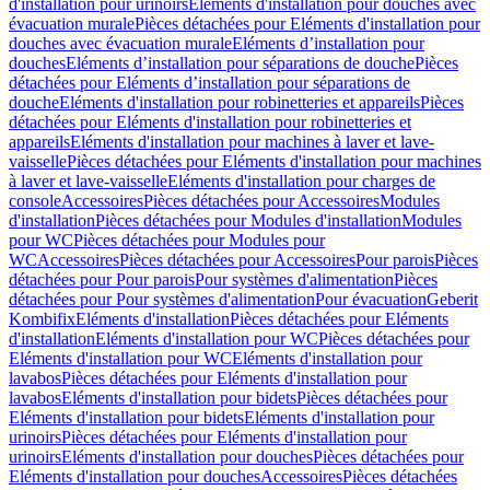
d'installation pour urinoirs
Eléments d'installation pour douches avec
évacuation murale
Pièces détachées pour Eléments d'installation pour
douches avec évacuation murale
Eléments d’installation pour
douches
Eléments d’installation pour séparations de douche
Pièces
détachées pour Eléments d’installation pour séparations de
douche
Eléments d'installation pour robinetteries et appareils
Pièces
détachées pour Eléments d'installation pour robinetteries et
appareils
Eléments d'installation pour machines à laver et lave-
vaisselle
Pièces détachées pour Eléments d'installation pour machines
à laver et lave-vaisselle
Eléments d'installation pour charges de
console
Accessoires
Pièces détachées pour Accessoires
Modules
d'installation
Pièces détachées pour Modules d'installation
Modules
pour WC
Pièces détachées pour Modules pour
WC
Accessoires
Pièces détachées pour Accessoires
Pour parois
Pièces
détachées pour Pour parois
Pour systèmes d'alimentation
Pièces
détachées pour Pour systèmes d'alimentation
Pour évacuation
Geberit
Kombifix
Eléments d'installation
Pièces détachées pour Eléments
d'installation
Eléments d'installation pour WC
Pièces détachées pour
Eléments d'installation pour WC
Eléments d'installation pour
lavabos
Pièces détachées pour Eléments d'installation pour
lavabos
Eléments d'installation pour bidets
Pièces détachées pour
Eléments d'installation pour bidets
Eléments d'installation pour
urinoirs
Pièces détachées pour Eléments d'installation pour
urinoirs
Eléments d'installation pour douches
Pièces détachées pour
Eléments d'installation pour douches
Accessoires
Pièces détachées