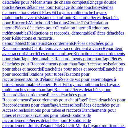
détachées pour Mécanismes de chasse complets
Rinçage double
touche
Pièces détachées pour Rinçage double touche
Systèmes
d'alimentation
Geberit FlowFit
Tuyaux multicouche
Tuyaux
multicouche avec résistance chauffante
Raccords
Pièces détachées
pour Raccords
Manchons
Réductions
Coudes
Tés
Circulation
interne
Pièces détachées pour Circulation interne
Réductions
indémontables
Réductions et raccords, démontables
Pièces détachées
pour Réductions et raccords,
démontables
Obturateurs
Raccordements
Pièces détachées pour
Raccordements
Distributeurs avec raccordement à visser
Répartiteur
avec raccord à sertir
Tés pour chauffage
Réductions et raccordements
pour chauffage, démontables
Raccordements pour chauffage
Pièces
détachées pour Raccordements pour chauffage
Accessoires
Isolations
pour tubes et raccords
Etanchéités pour tubes et raccords
Etanchéités
pour raccords
Fixations pour tubes
Fixations pour
raccordements
Joints d'étanchéité
Sets de vis pour assemblages à
bride
Consommables
Geberit PushFit
Tuyaux multicouches
Tuyaux
multicouches pour chauffage
Raccords
Pièces détachées pour
Raccords
Raccordements
Pièces détachées pour
Raccordements
Raccordements pour chauffage
Pièces détachées pour
Raccordements pour chauffage
Accessoires
Pièces détachées pour
Accessoires
Isolations pour tubes et raccords
Etanchements pour
tubes et raccords
Fixations pour tubes
Fixations de
raccordements
Pièces détachées pour Fixations de
raccordements
Joints d'étanchéité
Geberit Mepla
Tuyaux multicouches