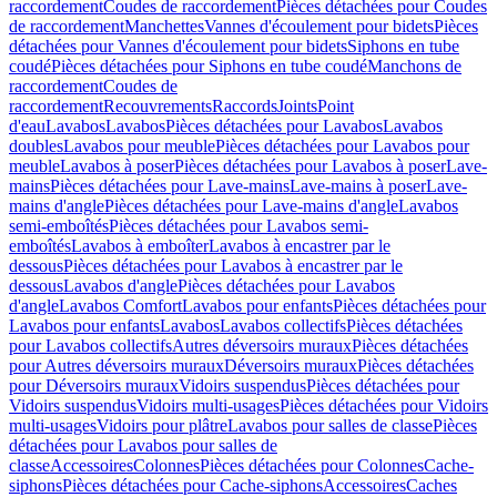
raccordement
Coudes de raccordement
Pièces détachées pour Coudes
de raccordement
Manchettes
Vannes d'écoulement pour bidets
Pièces
détachées pour Vannes d'écoulement pour bidets
Siphons en tube
coudé
Pièces détachées pour Siphons en tube coudé
Manchons de
raccordement
Coudes de
raccordement
Recouvrements
Raccords
Joints
Point
d'eau
Lavabos
Lavabos
Pièces détachées pour Lavabos
Lavabos
doubles
Lavabos pour meuble
Pièces détachées pour Lavabos pour
meuble
Lavabos à poser
Pièces détachées pour Lavabos à poser
Lave-
mains
Pièces détachées pour Lave-mains
Lave-mains à poser
Lave-
mains d'angle
Pièces détachées pour Lave-mains d'angle
Lavabos
semi-emboîtés
Pièces détachées pour Lavabos semi-
emboîtés
Lavabos à emboîter
Lavabos à encastrer par le
dessous
Pièces détachées pour Lavabos à encastrer par le
dessous
Lavabos d'angle
Pièces détachées pour Lavabos
d'angle
Lavabos Comfort
Lavabos pour enfants
Pièces détachées pour
Lavabos pour enfants
Lavabos
Lavabos collectifs
Pièces détachées
pour Lavabos collectifs
Autres déversoirs muraux
Pièces détachées
pour Autres déversoirs muraux
Déversoirs muraux
Pièces détachées
pour Déversoirs muraux
Vidoirs suspendus
Pièces détachées pour
Vidoirs suspendus
Vidoirs multi-usages
Pièces détachées pour Vidoirs
multi-usages
Vidoirs pour plâtre
Lavabos pour salles de classe
Pièces
détachées pour Lavabos pour salles de
classe
Accessoires
Colonnes
Pièces détachées pour Colonnes
Cache-
siphons
Pièces détachées pour Cache-siphons
Accessoires
Caches