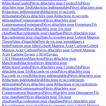
Réductions
Coudes
Pièces détachées pour Coudes
Tés
Pièces
détachées pour Tés
Réductions indémontables
Pièces détachées pour
Réductions indémontables
Réductions et raccords,
démontables
Pièces détachées pour Réductions et raccords,
démontables
Compensateurs
Pièces détachées pour
Compensateurs
Fermetures
Pièces détachées pour Fermetures
Tés
pour chauffage
Pièces détachées pour Tés pour
chauffage
Raccordements pour chauffage
Pièces détachées pour
Raccordements pour chauffage
Accessoires pour Geberit Mapress
Therm
Joints d'étanchéité
Sets de vis pour assemblages à
bride
Fixations pour tubes
Geberit Mapress Acier Carbone
Geberit
Mapress Acier Carbone
Pièces détachées pour Geberit Mapress
Acier Carbone
Tuyaux 1.0034
Tuyaux
1.0215
Mamelons
Manchons
Pièces détachées pour
Manchons
Réductions
Pièces détachées pour
Réductions
Coudes
Pièces détachées pour Coudes
Tés
Pièces
détachées pour Tés
Raccords en croix
Pièces détachées pour
Raccords en croix
Réductions indémontables
Pièces détachées pour
Réductions indémontables
Réductions et raccordements,
démontables
Pièces détachées pour Réductions et raccordements,
démontables
Compensateurs
Pièces détachées pour
Compensateurs
Obturateurs
Pièces détachées pour Obturateurs
Tés
pour chauffage
Pièces détachées pour Tés pour
chauffage
Raccordements pour chauffage
Pièces détachées pour
Raccordements pour chauffage
Accessoires pour Geberit Mapress