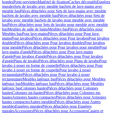
bondes
Porte-serviettes
Matériel de fixation
Caches décoratifs
Etagères
murales
Sets de lavabo avec meuble bas
Sets de lave-mains avec
meuble bas
Pièces détachées pour Sets de lave-mains avec meuble
bas
Sets de lavabo avec meuble bas
Pièces détachées pour Sets de
lavabo avec meuble bas
Sets de lavabo pour meuble avec meuble
bas
Pièces détachées pour Sets de lavabo pour meuble avec meuble
bas
Meubles de salle de bains
Meubles bas
Pièces détachées pour
Meubles bas
Pour lave-mains
Pièces détachées pour Pour lave-
mains
Pour lavabos
Pièces détachées pour Pour lavabos
Pour lavabos
doubles
Pièces détachées pour Pour lavabos doubles
Pour lavabos
pour meuble
Pièces détachées pour Pour lavabos pour meuble
Pour
lave-mains d'angle
Pièces détachées pour Pour lave-mains
d'angle
Pour lavabos d'angle
Pièces détachées pour Pour lavabos
d'angle
Plans de lavabo
Pièces détachées pour Plans de lavabo
Pour
lavabo à poser en forme de coupelle
Pièces détachées pour Pour
lavabo à poser en forme de coupelle
Pour lavabo à poser
rectangulaire
Pièces détachées pour Pour lavabo à poser
rectangulaire
Meubles latéraux bas
Pièces détachées pour Meubles
latéraux bas
Meubles latéraux bas
Pièces détachées pour Meubles
latéraux bas
Colonnes hautes
Pièces détachées pour Colonnes
hautes
Colonnes mi-hautes
Pièces détachées pour Colonnes mi-
hautes
Armoires hautes compactes
Pièces détachées pour Armoires
hautes compactes
Autres meubles
Pièces détachées pour Autres
meubles
Etagères murales
Pièces détachées pour Etagères
murales
Accessoires
Pièces détachées pour Accessoires
Casiers et