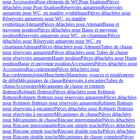
pour Accessoires
Pour eléments de WC
Pour fixations
Pièces
détachées pour Pour fixations
Réservoirs apparents
Réservoirs
apparents pour WC, en matière synthétique
Pièces détachées pour
Réservoirs apparents pour WC, en matière
synthétique
Attenant
Pièces détachées pour Attenant
Basse et
moyenne position
Pièces détachées pour Basse et moyenne
position
Réservoirs apparents pour WC, en céramique
Pièces
détachées pour Réservoirs apparents pour WC, en
céramique
Attenant
Pièces détachées pour Attenant
Tubes de chasse
pour réservoirs apparents
Pièces détachées pour Tubes de chasse
pour réservoirs apparents
Haute position
Pièces détachées pour Haute
position
Basse et moyenne position
Accessoires
Pièces détachées pour
Accessoires
Raccordements
Pièces détachées pour
Raccordements
Joints
Manchettes
Mamelons, rosaces et modérateurs
de débit
Mécanismes de chasse
Réservoirs à encastrer
Tubes de
chasse
Accessoires
Mécanismes de chasse et robinets
flotteurs
Robinets flotteurs
Pièces détachées pour Robinets
flotteurs
Robinets flotteurs pour réservoirs apparents
Pièces détachées
pour Robinets flotteurs pour réservoirs apparents
Robinets flotteurs
pour réservoirs à encastrer
Pièces détachées pour Robinets flotteurs
pour réservoirs à encastrer
Mécanismes de chasse
Pièces détachées
pour Mécanismes de chasse
Rinçage interrompable
Pièces détachées
pour Rinçage interrompable
Rinçage simple touche
Pièces détachées
pour Rinçage simple touche
Rinçage double touche
Pièces détachées
pour Rinçage double touche
Mécanismes de chasse complets
Pièces