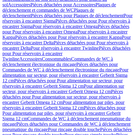
sol
Accessoires
Pièces détachées pour Accessoires
Plaques de
déclenchement et commandes de WC
Plaques de
déclenchement
Pièces détachées pour Plaques de déclenchement
Pour
réservoirs à encastrer Sigma
Pièces détachées pour Pour réservoirs à
encastrer Sigma
Pour réservoirs à encastrer Omega
Pièces détachées
pour Pour réservoirs à encastrer Omega
Pour réservoirs à encastrer
Kappa
Pièces détachées pour Pour réservoirs à encastrer Kappa
Pour
réservoirs à encastrer Delta
Pièces détachées pour Pour réservoirs à
encastrer Delta
Pour réservoirs à encastrer Twinline
Pièces détachées
pour Pour réservoirs à encastrer
Twinline
Accessoires
Consommables
Commandes de WC à
déclenchement électronique du rinçage
Pièces détachées pour
Commandes de WC à déclenchement électronique du rinçage
Pour
alimentation sur secteur, pour réservoirs à encastrer Geberit Sigma
12 cm
Pièces détachées pour Pour alimentation sur secteur, pour
réservoirs à encastrer Geberit Sigma 12 cm
Pour alimentation sur
secteur, pour réservoirs à encastrer Geberit Omega 12 cm
Pièces
détachées pour Pour alimentation sur secteur, pour réservoirs à
encastrer Geberit Omega 12 cm
Pour alimentation par piles, pour
réservoirs à encastrer Geberit Sigma 12 cm
Pièces détachées pour
Pour alimentation par piles, pour réservoirs à encastrer Geberit
Sigma 12 cm
Commandes de WC à déclenchement pneumatique du
rinçage
Pièces détachées pour Commandes de WC à déclenchement
pneumatique du rinçage
Pour rinçage double touche
Pièces détachées
pour Pour rinçage double touche
Pour rinçage simple touche
Pièces