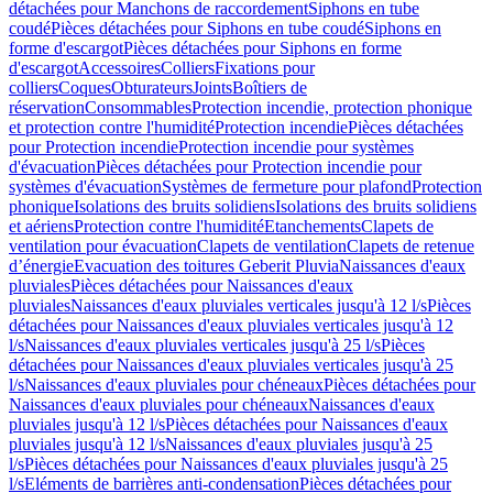
détachées pour Manchons de raccordement
Siphons en tube
coudé
Pièces détachées pour Siphons en tube coudé
Siphons en
forme d'escargot
Pièces détachées pour Siphons en forme
d'escargot
Accessoires
Colliers
Fixations pour
colliers
Coques
Obturateurs
Joints
Boîtiers de
réservation
Consommables
Protection incendie, protection phonique
et protection contre l'humidité
Protection incendie
Pièces détachées
pour Protection incendie
Protection incendie pour systèmes
d'évacuation
Pièces détachées pour Protection incendie pour
systèmes d'évacuation
Systèmes de fermeture pour plafond
Protection
phonique
Isolations des bruits solidiens
Isolations des bruits solidiens
et aériens
Protection contre l'humidité
Etanchements
Clapets de
ventilation pour évacuation
Clapets de ventilation
Clapets de retenue
d’énergie
Evacuation des toitures Geberit Pluvia
Naissances d'eaux
pluviales
Pièces détachées pour Naissances d'eaux
pluviales
Naissances d'eaux pluviales verticales jusqu'à 12 l/s
Pièces
détachées pour Naissances d'eaux pluviales verticales jusqu'à 12
l/s
Naissances d'eaux pluviales verticales jusqu'à 25 l/s
Pièces
détachées pour Naissances d'eaux pluviales verticales jusqu'à 25
l/s
Naissances d'eaux pluviales pour chéneaux
Pièces détachées pour
Naissances d'eaux pluviales pour chéneaux
Naissances d'eaux
pluviales jusqu'à 12 l/s
Pièces détachées pour Naissances d'eaux
pluviales jusqu'à 12 l/s
Naissances d'eaux pluviales jusqu'à 25
l/s
Pièces détachées pour Naissances d'eaux pluviales jusqu'à 25
l/s
Eléments de barrières anti-condensation
Pièces détachées pour