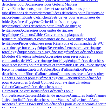
détachées pour Accessoires pour Geberit Mapress
Cuivre
Etanchements pour tubes et raccords
Fixations pour
tubes
Fixations de raccordements
Pièces détachées pour Fixations de
raccordements
Joints d'étanchéité
Sets de vis pour assemblages de
brides
Système d'hygiène Geberit
Unités de rinçage
hygiéniques
Pièces détachées pour Unités de rinçage
hygiéniques
Accessoires pour unités de rinçage
hygiéniques
Capteurs
Câbles
Couvertures et plaques de
fermeture
Réservoirs et commandes de WC avec rinçage forcé
hygiénique
Pièces détachées pour Réservoirs et commandes de WC
avec rinçage forcé hygiénique
Réservoirs à encastrer avec rinçage
forcé hygiénique
Modules d’hygiène intégrés
Pièces détachées pour
Modules d’hygiène intégrés
Accessoires pour réservoirs et
commandes de WC avec rinçage forcé hygiénique
Pièces détachées
pour Accessoires pour réservoirs et commandes de WC avec rinçage
forcé hygiénique
Capteurs
Câbles
Blocs d’alimentation
Pièces
détachées pour Blocs d’alimentation
Composants réseau
Accessoires
Geberit Connect pour système d'hygiène Geberit
Pièces détachées
pour Accessoires Geberit Connect pour système d'hygiène
Geberit
Gateways
Pièces détachées pour
Gateways
Convertisseurs
Pièces détachées pour
Convertisseurs
Capteurs
Matériel de montage
Armatures brutes
Vannes
à siège incliné
Pièces détachées pour Vannes à siège incliné
Avec
raccords à sertir FlowFit
Pièces détachées pour Avec raccords à sertir