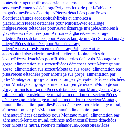
boîtes de rangement
Porte-serviettes et crochets porte-
serviettes
Eléments d'éclairage
Poignées
Jeux de pieds
Tableaux
magnétiques
Prises électriques
Pièces détachées pour Prises
électriques
Autres accessoires
Miroirs et armoires à
glace
Miroirs
Pièces détachées pour Miroirs
Avec éclairage
intégrée
Pièces détachées pour Avec éclairage intégrée
Armoires à
glace
Pièces détachées pour Armoires à glace
Avec éclairage
intégrée
Pièces détachées pour Avec éclairage intégrée
Sans éclairage
intégré
Pièces détachées pour Sans éclairage
intégré
Accessoires
Eléments d'éclairage
Poignées
Autres
accessoires
Prises électriques
Robinetteries
Robinetteries de
lavabo
Pièces détachées pour Robinetteries de lavabo
Montage sur
gorge, alimentation sur secteur
Pièces détachées pour Montage sur
gorge, alimentation sur secteur
Montage sur gorge, alimentation par
piles
Pièces détachées pour Montage sur gorge, alimentation par
piles
Montage sur gorge, alimentation par générateur
Pièces détachées
pour Montage sur gorge, alimentation par générateur
Montage sur
gorge, robinets mitigeurs
Pièces détachées pour Montage sur gorge,
robinets mitigeurs
Montage mural, alimentation sur secteur
Pièces
détachées pour Montage mural, alimentation sur secteur
Montage
mural, alimentation par piles
Pièces détachées pour Montage mural,
alimentation par piles
Montage mural, alimentation par
générateur
Pièces détachées pour Montage mural, alimentation par
générateur
Montage mural, robinets mélangeurs
Pièces détachées
pour Montage mural, robinets mélangeurs
Accessoires
Pièces