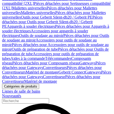
compatibilité [2XL]
Pièces détachées pour Sertisseuses compatibilité
[2XL]
Mallettes universelles
Pièces détachées pour Mallettes
universelles
Mallettes universelles
Pièces détachées pour Mallettes
universelles
Outils pour Geberit Silent-db20 / Geberit PE
Pièces
détachées pour Outils pour Geberit Silent-db20 / Geberit
PE
Appareils à souder électriques
Pièces détachées pour Appareils à
souder électriques
Accessoires pour appareils à souder
électriques
Outils de soudage au miroir
Pièces détachées pour Outils
de soudage au miroir
Accessoires pour outils de soudage au
miroir
Pièces détachées pour Accessoires pour outils de soudage au
miroir
Outils de préparation de tube
Pièces détachées pour Outils de
préparation de tube
Accessoires pour outils de préparation de
tubes
Aides à la commande
Télécommandes
Composants
réseau
Pièces détachées pour Composants réseau
Gateways
Pièces
détachées pour Gateways
Convertisseurs
Pièces détachées pour
Convertisseurs
Matériel de montage
Geberit Connect
Gateways
Pièces
détachées pour Gateways
Convertisseur
Pièces détachées pour
Convertisseur
Matériel de montage
Catégories de produits
Lignes de salle de bains
Nouveautés