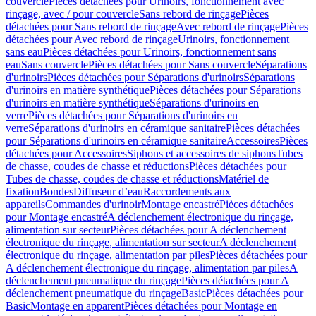
couvercle
Pièces détachées pour Urinoirs, fonctionnement avec
rinçage, avec / pour couvercle
Sans rebord de rinçage
Pièces
détachées pour Sans rebord de rinçage
Avec rebord de rinçage
Pièces
détachées pour Avec rebord de rinçage
Urinoirs, fonctionnement
sans eau
Pièces détachées pour Urinoirs, fonctionnement sans
eau
Sans couvercle
Pièces détachées pour Sans couvercle
Séparations
d'urinoirs
Pièces détachées pour Séparations d'urinoirs
Séparations
d'urinoirs en matière synthétique
Pièces détachées pour Séparations
d'urinoirs en matière synthétique
Séparations d'urinoirs en
verre
Pièces détachées pour Séparations d'urinoirs en
verre
Séparations d'urinoirs en céramique sanitaire
Pièces détachées
pour Séparations d'urinoirs en céramique sanitaire
Accessoires
Pièces
détachées pour Accessoires
Siphons et accessoires de siphons
Tubes
de chasse, coudes de chasse et réductions
Pièces détachées pour
Tubes de chasse, coudes de chasse et réductions
Matériel de
fixation
Bondes
Diffuseur d’eau
Raccordements aux
appareils
Commandes d'urinoir
Montage encastré
Pièces détachées
pour Montage encastré
A déclenchement électronique du rinçage,
alimentation sur secteur
Pièces détachées pour A déclenchement
électronique du rinçage, alimentation sur secteur
A déclenchement
électronique du rinçage, alimentation par piles
Pièces détachées pour
A déclenchement électronique du rinçage, alimentation par piles
A
déclenchement pneumatique du rinçage
Pièces détachées pour A
déclenchement pneumatique du rinçage
Basic
Pièces détachées pour
Basic
Montage en apparent
Pièces détachées pour Montage en