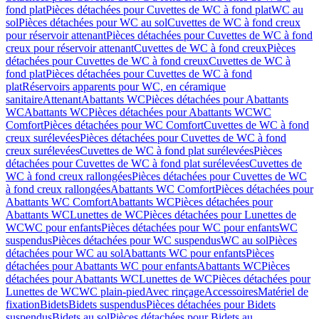
fond plat
Pièces détachées pour Cuvettes de WC à fond plat
WC au
sol
Pièces détachées pour WC au sol
Cuvettes de WC à fond creux
pour réservoir attenant
Pièces détachées pour Cuvettes de WC à fond
creux pour réservoir attenant
Cuvettes de WC à fond creux
Pièces
détachées pour Cuvettes de WC à fond creux
Cuvettes de WC à
fond plat
Pièces détachées pour Cuvettes de WC à fond
plat
Réservoirs apparents pour WC, en céramique
sanitaire
Attenant
Abattants WC
Pièces détachées pour Abattants
WC
Abattants WC
Pièces détachées pour Abattants WC
WC
Comfort
Pièces détachées pour WC Comfort
Cuvettes de WC à fond
creux surélevées
Pièces détachées pour Cuvettes de WC à fond
creux surélevées
Cuvettes de WC à fond plat surélevées
Pièces
détachées pour Cuvettes de WC à fond plat surélevées
Cuvettes de
WC à fond creux rallongées
Pièces détachées pour Cuvettes de WC
à fond creux rallongées
Abattants WC Comfort
Pièces détachées pour
Abattants WC Comfort
Abattants WC
Pièces détachées pour
Abattants WC
Lunettes de WC
Pièces détachées pour Lunettes de
WC
WC pour enfants
Pièces détachées pour WC pour enfants
WC
suspendus
Pièces détachées pour WC suspendus
WC au sol
Pièces
détachées pour WC au sol
Abattants WC pour enfants
Pièces
détachées pour Abattants WC pour enfants
Abattants WC
Pièces
détachées pour Abattants WC
Lunettes de WC
Pièces détachées pour
Lunettes de WC
WC plain-pied
Avec rinçage
Accessoires
Matériel de
fixation
Bidets
Bidets suspendus
Pièces détachées pour Bidets
suspendus
Bidets au sol
Pièces détachées pour Bidets au