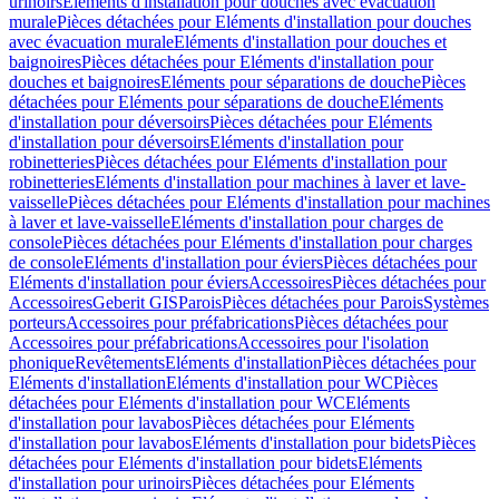
urinoirs
Eléments d'installation pour douches avec évacuation
murale
Pièces détachées pour Eléments d'installation pour douches
avec évacuation murale
Eléments d'installation pour douches et
baignoires
Pièces détachées pour Eléments d'installation pour
douches et baignoires
Eléments pour séparations de douche
Pièces
détachées pour Eléments pour séparations de douche
Eléments
d'installation pour déversoirs
Pièces détachées pour Eléments
d'installation pour déversoirs
Eléments d'installation pour
robinetteries
Pièces détachées pour Eléments d'installation pour
robinetteries
Eléments d'installation pour machines à laver et lave-
vaisselle
Pièces détachées pour Eléments d'installation pour machines
à laver et lave-vaisselle
Eléments d'installation pour charges de
console
Pièces détachées pour Eléments d'installation pour charges
de console
Eléments d'installation pour éviers
Pièces détachées pour
Eléments d'installation pour éviers
Accessoires
Pièces détachées pour
Accessoires
Geberit GIS
Parois
Pièces détachées pour Parois
Systèmes
porteurs
Accessoires pour préfabrications
Pièces détachées pour
Accessoires pour préfabrications
Accessoires pour l'isolation
phonique
Revêtements
Eléments d'installation
Pièces détachées pour
Eléments d'installation
Eléments d'installation pour WC
Pièces
détachées pour Eléments d'installation pour WC
Eléments
d'installation pour lavabos
Pièces détachées pour Eléments
d'installation pour lavabos
Eléments d'installation pour bidets
Pièces
détachées pour Eléments d'installation pour bidets
Eléments
d'installation pour urinoirs
Pièces détachées pour Eléments