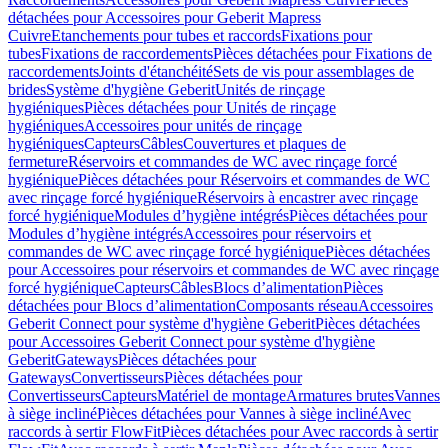
détachées pour Accessoires pour Geberit Mapress
Cuivre
Etanchements pour tubes et raccords
Fixations pour
tubes
Fixations de raccordements
Pièces détachées pour Fixations de
raccordements
Joints d'étanchéité
Sets de vis pour assemblages de
brides
Système d'hygiène Geberit
Unités de rinçage
hygiéniques
Pièces détachées pour Unités de rinçage
hygiéniques
Accessoires pour unités de rinçage
hygiéniques
Capteurs
Câbles
Couvertures et plaques de
fermeture
Réservoirs et commandes de WC avec rinçage forcé
hygiénique
Pièces détachées pour Réservoirs et commandes de WC
avec rinçage forcé hygiénique
Réservoirs à encastrer avec rinçage
forcé hygiénique
Modules d’hygiène intégrés
Pièces détachées pour
Modules d’hygiène intégrés
Accessoires pour réservoirs et
commandes de WC avec rinçage forcé hygiénique
Pièces détachées
pour Accessoires pour réservoirs et commandes de WC avec rinçage
forcé hygiénique
Capteurs
Câbles
Blocs d’alimentation
Pièces
détachées pour Blocs d’alimentation
Composants réseau
Accessoires
Geberit Connect pour système d'hygiène Geberit
Pièces détachées
pour Accessoires Geberit Connect pour système d'hygiène
Geberit
Gateways
Pièces détachées pour
Gateways
Convertisseurs
Pièces détachées pour
Convertisseurs
Capteurs
Matériel de montage
Armatures brutes
Vannes
à siège incliné
Pièces détachées pour Vannes à siège incliné
Avec
raccords à sertir FlowFit
Pièces détachées pour Avec raccords à sertir