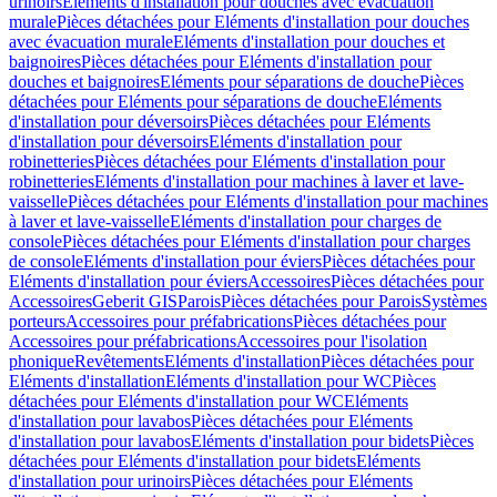
urinoirs
Eléments d'installation pour douches avec évacuation
murale
Pièces détachées pour Eléments d'installation pour douches
avec évacuation murale
Eléments d'installation pour douches et
baignoires
Pièces détachées pour Eléments d'installation pour
douches et baignoires
Eléments pour séparations de douche
Pièces
détachées pour Eléments pour séparations de douche
Eléments
d'installation pour déversoirs
Pièces détachées pour Eléments
d'installation pour déversoirs
Eléments d'installation pour
robinetteries
Pièces détachées pour Eléments d'installation pour
robinetteries
Eléments d'installation pour machines à laver et lave-
vaisselle
Pièces détachées pour Eléments d'installation pour machines
à laver et lave-vaisselle
Eléments d'installation pour charges de
console
Pièces détachées pour Eléments d'installation pour charges
de console
Eléments d'installation pour éviers
Pièces détachées pour
Eléments d'installation pour éviers
Accessoires
Pièces détachées pour
Accessoires
Geberit GIS
Parois
Pièces détachées pour Parois
Systèmes
porteurs
Accessoires pour préfabrications
Pièces détachées pour
Accessoires pour préfabrications
Accessoires pour l'isolation
phonique
Revêtements
Eléments d'installation
Pièces détachées pour
Eléments d'installation
Eléments d'installation pour WC
Pièces
détachées pour Eléments d'installation pour WC
Eléments
d'installation pour lavabos
Pièces détachées pour Eléments
d'installation pour lavabos
Eléments d'installation pour bidets
Pièces
détachées pour Eléments d'installation pour bidets
Eléments
d'installation pour urinoirs
Pièces détachées pour Eléments