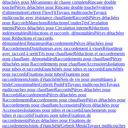
détachées pour Mécanismes de chasse complets
Rinçage double
touche
Pièces détachées pour Rinçage double touche
Systèmes
d'alimentation
Geberit FlowFit
Tuyaux multicouche
Tuyaux
multicouche avec résistance chauffante
Raccords
Pièces détachées
pour Raccords
Manchons
Réductions
Coudes
Tés
Circulation
interne
Pièces détachées pour Circulation interne
Réductions
indémontables
Réductions et raccords, démontables
Pièces détachées
pour Réductions et raccords,
démontables
Obturateurs
Raccordements
Pièces détachées pour
Raccordements
Distributeurs avec raccordement à visser
Répartiteur
avec raccord à sertir
Tés pour chauffage
Réductions et raccordements
pour chauffage, démontables
Raccordements pour chauffage
Pièces
détachées pour Raccordements pour chauffage
Accessoires
Isolations
pour tubes et raccords
Etanchéités pour tubes et raccords
Etanchéités
pour raccords
Fixations pour tubes
Fixations pour
raccordements
Joints d'étanchéité
Sets de vis pour assemblages à
bride
Consommables
Geberit PushFit
Tuyaux multicouches
Tuyaux
multicouches pour chauffage
Raccords
Pièces détachées pour
Raccords
Raccordements
Pièces détachées pour
Raccordements
Raccordements pour chauffage
Pièces détachées pour
Raccordements pour chauffage
Accessoires
Pièces détachées pour
Accessoires
Isolations pour tubes et raccords
Etanchements pour
tubes et raccords
Fixations pour tubes
Fixations de
raccordements
Pièces détachées pour Fixations de
raccordements
Joints d'étanchéité
Geberit Mepla
Tuyaux multicouches