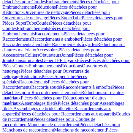
détachées pour Coudes
Embranchements
Pièces détachées pour
Embranchements
Réductions
Pièces détachées pour
Réductions
Ouvertures de nettoyage
Pièces détachées pour
Ouvertures de nettoyage
Pièces SuperTube
Pièces détachées pour
Pièces SuperTube
Coudes
Pièces détachées pour
Coudes
Embranchements
Pièces détachées pour
Embranchements
Raccordements
Pièces détachées pour
Raccordements
Raccordements à emboîter
Pièces détachées pour
Raccordements à emboîter
Raccordements à griffes
Réductions sur
d'autres matériaux
Accessoires
Pièces détachées pour
Accessoires
Colliers
Obturateurs
Joints
Pièces détachées pour
Joints
Consommables
Geberit PE
Tuyaux
Pièces
Pièces détachées pour
Pièces
Coudes
Embranchements
Réductions
Ouvertures de
nettoyage
Pièces détachées pour Ouvertures de
nettoyage
Réductions
Pièces SuperTube
Pièces
spéciales
Raccordements
Pièces détachées pour
Raccordements
Raccords soudés
Raccordements à emboîter
Pièces
détachées pour Raccordements à emboîter
Réductions sur d'autres
matériaux
Pièces détachées pour Réductions sur d'autres
matériaux
Assemblages filetés
Pièces détachées pour Assemblages
filetés
Assemblages de bride
Collerettes
Raccordements aux
appareils
Pièces détachées pour Raccordements aux appareils
Coudes
de raccordement
Pièces détachées pour Coudes de
raccordement
Manchons de raccordement
Pièces détachées pour
Manchons de raccordement
Manchons de raccordement
Pièces