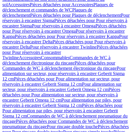
sol
Accessoires
Pièces détachées pour Accessoires
Plaques de
déclenchement et commandes de WC
Plaques de
déclenchement
Pièces détachées pour Plaques de déclenchement
Pour
réservoirs à encastrer Sigma
Pièces détachées pour Pour réservoirs à
encastrer Sigma
Pour réservoirs à encastrer Omega
Pièces détachées
pour Pour réservoirs à encastrer Omega
Pour réservoirs à encastrer
Kappa
Pièces détachées pour Pour réservoirs à encastrer Kappa
Pour
réservoirs à encastrer Delta
Pièces détachées pour Pour réservoirs à
encastrer Delta
Pour réservoirs à encastrer Twinline
Pièces détachées
pour Pour réservoirs à encastrer
Twinline
Accessoires
Consommables
Commandes de WC à
déclenchement électronique du rinçage
Pièces détachées pour
Commandes de WC à déclenchement électronique du rinçage
Pour
alimentation sur secteur, pour réservoirs à encastrer Geberit Sigma
12 cm
Pièces détachées pour Pour alimentation sur secteur, pour
réservoirs à encastrer Geberit Sigma 12 cm
Pour alimentation sur
secteur, pour réservoirs à encastrer Geberit Omega 12 cm
Pièces
détachées pour Pour alimentation sur secteur, pour réservoirs à
encastrer Geberit Omega 12 cm
Pour alimentation par piles, pour
réservoirs à encastrer Geberit Sigma 12 cm
Pièces détachées pour
Pour alimentation par piles, pour réservoirs à encastrer Geberit
Sigma 12 cm
Commandes de WC à déclenchement pneumatique du
rinçage
Pièces détachées pour Commandes de WC à déclenchement
pneumatique du rinçage
Pour rinçage double touche
Pièces détachées
pour Pour rinçage double touche
Pour rinçage simple touche
Pièces