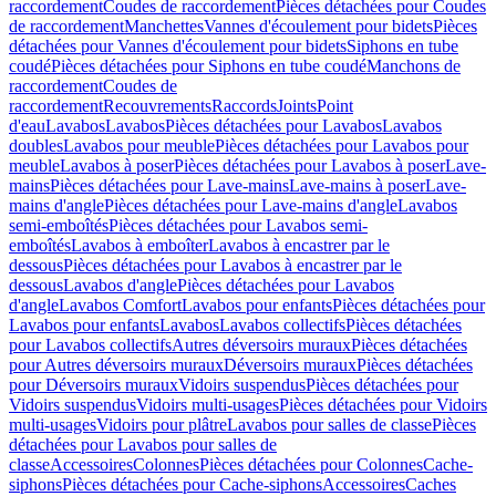
raccordement
Coudes de raccordement
Pièces détachées pour Coudes
de raccordement
Manchettes
Vannes d'écoulement pour bidets
Pièces
détachées pour Vannes d'écoulement pour bidets
Siphons en tube
coudé
Pièces détachées pour Siphons en tube coudé
Manchons de
raccordement
Coudes de
raccordement
Recouvrements
Raccords
Joints
Point
d'eau
Lavabos
Lavabos
Pièces détachées pour Lavabos
Lavabos
doubles
Lavabos pour meuble
Pièces détachées pour Lavabos pour
meuble
Lavabos à poser
Pièces détachées pour Lavabos à poser
Lave-
mains
Pièces détachées pour Lave-mains
Lave-mains à poser
Lave-
mains d'angle
Pièces détachées pour Lave-mains d'angle
Lavabos
semi-emboîtés
Pièces détachées pour Lavabos semi-
emboîtés
Lavabos à emboîter
Lavabos à encastrer par le
dessous
Pièces détachées pour Lavabos à encastrer par le
dessous
Lavabos d'angle
Pièces détachées pour Lavabos
d'angle
Lavabos Comfort
Lavabos pour enfants
Pièces détachées pour
Lavabos pour enfants
Lavabos
Lavabos collectifs
Pièces détachées
pour Lavabos collectifs
Autres déversoirs muraux
Pièces détachées
pour Autres déversoirs muraux
Déversoirs muraux
Pièces détachées
pour Déversoirs muraux
Vidoirs suspendus
Pièces détachées pour
Vidoirs suspendus
Vidoirs multi-usages
Pièces détachées pour Vidoirs
multi-usages
Vidoirs pour plâtre
Lavabos pour salles de classe
Pièces
détachées pour Lavabos pour salles de
classe
Accessoires
Colonnes
Pièces détachées pour Colonnes
Cache-
siphons
Pièces détachées pour Cache-siphons
Accessoires
Caches