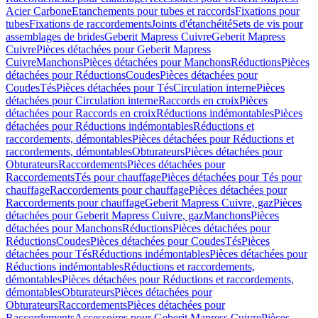
Acier Carbone
Etanchements pour tubes et raccords
Fixations pour
tubes
Fixations de raccordements
Joints d'étanchéité
Sets de vis pour
assemblages de brides
Geberit Mapress Cuivre
Geberit Mapress
Cuivre
Pièces détachées pour Geberit Mapress
Cuivre
Manchons
Pièces détachées pour Manchons
Réductions
Pièces
détachées pour Réductions
Coudes
Pièces détachées pour
Coudes
Tés
Pièces détachées pour Tés
Circulation interne
Pièces
détachées pour Circulation interne
Raccords en croix
Pièces
détachées pour Raccords en croix
Réductions indémontables
Pièces
détachées pour Réductions indémontables
Réductions et
raccordements, démontables
Pièces détachées pour Réductions et
raccordements, démontables
Obturateurs
Pièces détachées pour
Obturateurs
Raccordements
Pièces détachées pour
Raccordements
Tés pour chauffage
Pièces détachées pour Tés pour
chauffage
Raccordements pour chauffage
Pièces détachées pour
Raccordements pour chauffage
Geberit Mapress Cuivre, gaz
Pièces
détachées pour Geberit Mapress Cuivre, gaz
Manchons
Pièces
détachées pour Manchons
Réductions
Pièces détachées pour
Réductions
Coudes
Pièces détachées pour Coudes
Tés
Pièces
détachées pour Tés
Réductions indémontables
Pièces détachées pour
Réductions indémontables
Réductions et raccordements,
démontables
Pièces détachées pour Réductions et raccordements,
démontables
Obturateurs
Pièces détachées pour
Obturateurs
Raccordements
Pièces détachées pour
Raccordements
Accessoires pour Geberit Mapress Cuivre
Pièces