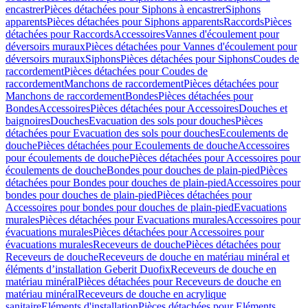
encastrer
Pièces détachées pour Siphons à encastrer
Siphons
apparents
Pièces détachées pour Siphons apparents
Raccords
Pièces
détachées pour Raccords
Accessoires
Vannes d'écoulement pour
déversoirs muraux
Pièces détachées pour Vannes d'écoulement pour
déversoirs muraux
Siphons
Pièces détachées pour Siphons
Coudes de
raccordement
Pièces détachées pour Coudes de
raccordement
Manchons de raccordement
Pièces détachées pour
Manchons de raccordement
Bondes
Pièces détachées pour
Bondes
Accessoires
Pièces détachées pour Accessoires
Douches et
baignoires
Douches
Evacuation des sols pour douches
Pièces
détachées pour Evacuation des sols pour douches
Ecoulements de
douche
Pièces détachées pour Ecoulements de douche
Accessoires
pour écoulements de douche
Pièces détachées pour Accessoires pour
écoulements de douche
Bondes pour douches de plain-pied
Pièces
détachées pour Bondes pour douches de plain-pied
Accessoires pour
bondes pour douches de plain-pied
Pièces détachées pour
Accessoires pour bondes pour douches de plain-pied
Evacuations
murales
Pièces détachées pour Evacuations murales
Accessoires pour
évacuations murales
Pièces détachées pour Accessoires pour
évacuations murales
Receveurs de douche
Pièces détachées pour
Receveurs de douche
Receveurs de douche en matériau minéral et
éléments d’installation Geberit Duofix
Receveurs de douche en
matériau minéral
Pièces détachées pour Receveurs de douche en
matériau minéral
Receveurs de douche en acrylique
sanitaire
Eléments d'installation
Pièces détachées pour Eléments