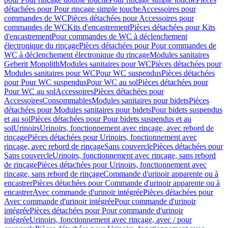
détachées pour Pour rinçage simple touche
Accessoires pour
commandes de WC
Pièces détachées pour Accessoires pour
commandes de WC
Kits d'encastrement
Pièces détachées pour Kits
d'encastrement
Pour commandes de WC à déclenchement
électronique du rinçage
Pièces détachées pour Pour commandes de
WC à déclenchement électronique du rinçage
Modules sanitaires
Geberit Monolith
Modules sanitaires pour WC
Pièces détachées pour
Modules sanitaires pour WC
Pour WC suspendus
Pièces détachées
pour Pour WC suspendus
Pour WC au sol
Pièces détachées pour
Pour WC au sol
Accessoires
Pièces détachées pour
Accessoires
Consommables
Modules sanitaires pour bidets
Pièces
détachées pour Modules sanitaires pour bidets
Pour bidets suspendus
et au sol
Pièces détachées pour Pour bidets suspendus et au
sol
Urinoirs
Urinoirs, fonctionnement avec rinçage, avec rebord de
rinçage
Pièces détachées pour Urinoirs, fonctionnement avec
rinçage, avec rebord de rinçage
Sans couvercle
Pièces détachées pour
Sans couvercle
Urinoirs, fonctionnement avec rinçage, sans rebord
de rinçage
Pièces détachées pour Urinoirs, fonctionnement avec
rinçage, sans rebord de rinçage
Commande d'urinoir apparente ou à
encastrer
Pièces détachées pour Commande d'urinoir apparente ou à
encastrer
Avec commande d'urinoir intégrée
Pièces détachées pour
Avec commande d'urinoir intégrée
Pour commande d'urinoir
intégrée
Pièces détachées pour Pour commande d'urinoir
intégrée
Urinoirs, fonctionnement avec rinçage, avec / pour