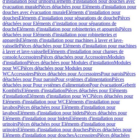
d'installation pour urinoirs
Eléments d'installation pour douches avec
évacuation murale
Pièces détachées pour Eléments d'installation pour
douches avec évacuation murale
Eléments d’installation pour
douches
Eléments d’installation pour séparations de douche
Pièces
détachées pour Eléments d’installation pour séparations de
douche
Eléments d'installation pour robinetteries et appareils
Pièces
détachées pour Eléments d'installation pour robinetteries et
appareils
Eléments d'installation pour machines à laver et lave-
vaisselle
Pièces détachées pour Eléments d'installation pour machines
à laver et lave-vaisselle
Eléments d'installation pour charges de
console
Accessoires
Pièces détachées pour Accessoires
Modules
d'installation
Pièces détachées pour Modules d'installation
Modules
pour WC
Pièces détachées pour Modules pour
WC
Accessoires
Pièces détachées pour Accessoires
Pour parois
Pièces
détachées pour Pour parois
Pour systèmes d'alimentation
Pièces
détachées pour Pour systèmes d'alimentation
Pour évacuation
Geberit
Kombifix
Eléments d'installation
Pièces détachées pour Eléments
d'installation
Eléments d'installation pour WC
Pièces détachées pour
Eléments d'installation pour WC
Eléments d'installation pour
lavabos
Pièces détachées pour Eléments d'installation pour
lavabos
Eléments d'installation pour bidets
Pièces détachées pour
Eléments d'installation pour bidets
Eléments d'installation pour
urinoirs
Pièces détachées pour Eléments d'installation pour
urinoirs
Eléments d'installation pour douches
Pièces détachées pour
Eléments d'installation pour douches
Accessoires
Pièces détachées