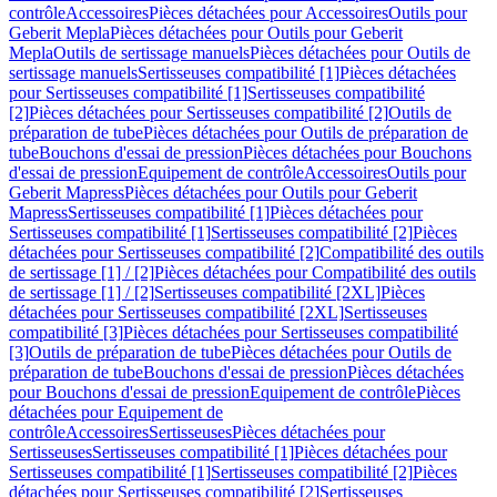
contrôle
Accessoires
Pièces détachées pour Accessoires
Outils pour
Geberit Mepla
Pièces détachées pour Outils pour Geberit
Mepla
Outils de sertissage manuels
Pièces détachées pour Outils de
sertissage manuels
Sertisseuses compatibilité [1]
Pièces détachées
pour Sertisseuses compatibilité [1]
Sertisseuses compatibilité
[2]
Pièces détachées pour Sertisseuses compatibilité [2]
Outils de
préparation de tube
Pièces détachées pour Outils de préparation de
tube
Bouchons d'essai de pression
Pièces détachées pour Bouchons
d'essai de pression
Equipement de contrôle
Accessoires
Outils pour
Geberit Mapress
Pièces détachées pour Outils pour Geberit
Mapress
Sertisseuses compatibilité [1]
Pièces détachées pour
Sertisseuses compatibilité [1]
Sertisseuses compatibilité [2]
Pièces
détachées pour Sertisseuses compatibilité [2]
Compatibilité des outils
de sertissage [1] / [2]
Pièces détachées pour Compatibilité des outils
de sertissage [1] / [2]
Sertisseuses compatibilité [2XL]
Pièces
détachées pour Sertisseuses compatibilité [2XL]
Sertisseuses
compatibilité [3]
Pièces détachées pour Sertisseuses compatibilité
[3]
Outils de préparation de tube
Pièces détachées pour Outils de
préparation de tube
Bouchons d'essai de pression
Pièces détachées
pour Bouchons d'essai de pression
Equipement de contrôle
Pièces
détachées pour Equipement de
contrôle
Accessoires
Sertisseuses
Pièces détachées pour
Sertisseuses
Sertisseuses compatibilité [1]
Pièces détachées pour
Sertisseuses compatibilité [1]
Sertisseuses compatibilité [2]
Pièces
détachées pour Sertisseuses compatibilité [2]
Sertisseuses