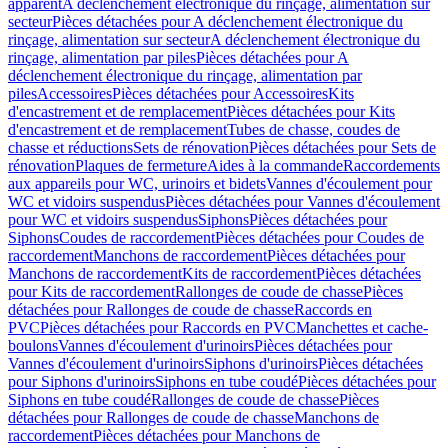
apparent
A déclenchement électronique du rinçage, alimentation sur
secteur
Pièces détachées pour A déclenchement électronique du
rinçage, alimentation sur secteur
A déclenchement électronique du
rinçage, alimentation par piles
Pièces détachées pour A
déclenchement électronique du rinçage, alimentation par
piles
Accessoires
Pièces détachées pour Accessoires
Kits
d'encastrement et de remplacement
Pièces détachées pour Kits
d'encastrement et de remplacement
Tubes de chasse, coudes de
chasse et réductions
Sets de rénovation
Pièces détachées pour Sets de
rénovation
Plaques de fermeture
Aides à la commande
Raccordements
aux appareils pour WC, urinoirs et bidets
Vannes d'écoulement pour
WC et vidoirs suspendus
Pièces détachées pour Vannes d'écoulement
pour WC et vidoirs suspendus
Siphons
Pièces détachées pour
Siphons
Coudes de raccordement
Pièces détachées pour Coudes de
raccordement
Manchons de raccordement
Pièces détachées pour
Manchons de raccordement
Kits de raccordement
Pièces détachées
pour Kits de raccordement
Rallonges de coude de chasse
Pièces
détachées pour Rallonges de coude de chasse
Raccords en
PVC
Pièces détachées pour Raccords en PVC
Manchettes et cache-
boulons
Vannes d'écoulement d'urinoirs
Pièces détachées pour
Vannes d'écoulement d'urinoirs
Siphons d'urinoirs
Pièces détachées
pour Siphons d'urinoirs
Siphons en tube coudé
Pièces détachées pour
Siphons en tube coudé
Rallonges de coude de chasse
Pièces
détachées pour Rallonges de coude de chasse
Manchons de
raccordement
Pièces détachées pour Manchons de