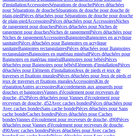
d'installation
Accessoires
Séparations de douche
Pièces détachées
pour Séparations de douche
Séparations de douche pour douche de
plain-pied
Pièces détachées pour Séparations de douche pour douche
de plain-pied
Accessoires
Pièces détachées pour Accessoires
Niches
de rangement pour douches
Pièces détachées pour Niches de
rangement pour douches
Niches de rangement
Pièces détachées pour
Niches de rangement
Accessoires
Baignoires
Baignoires en acrylique
sanitaire
Pièces détachées pour Baignoires en acrylique
sanitaire
Baignoires rectangulaires
Pièces détachées pour Baignoires
rectangulaires
Baignoires en matériau minéral
Pièces détachées pour
Baignoires en matériau minéral
Baignoires pour bébés
Pièces
détachées pour Baignoires pour bébés
Eléments d'installation
Pièces
détachées pour Eléments d'installation
Jeux de pieds et jeux de
traverses et fixations murales
Pièces détachées pour Jeux de pieds et
jeux de traverses et fixations murales
Accessoires
Kits de
réparation
Autres accessoires
Raccordements aux appareils pour
douches et baignoires
Vannes d'écoulement pour receveurs de
douche, d52
Pièces détachées pour Vannes d'écoulement pour
receveurs de douche, d52
Avec caches bondes
Pièces détachées pour
Avec caches bondes
Sans cache bonde
Pièces détachées pour Sans
cache bonde
Caches bondes
Pièces détachées pour Caches
bondes
Vannes d'écoulement pour receveurs de douche, d90
Pièces
détachées pour Vannes d'écoulement pour receveurs de douche,
d90
Avec caches bondes
Pièces détachées pour Avec caches
bondes
Sans cache bonde
Pièces détachées pour Sans cache