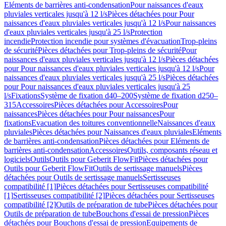
Eléments de barrières anti-condensation
Pour naissances d'eaux
pluviales verticales jusqu'à 12 l/s
Pièces détachées pour Pour
naissances d'eaux pluviales verticales jusqu'à 12 l/s
Pour naissances
d'eaux pluviales verticales jusqu'à 25 l/s
Protection
incendie
Protection incendie pour systèmes d'évacuation
Trop-pleins
de sécurité
Pièces détachées pour Trop-pleins de sécurité
Pour
naissances d'eaux pluviales verticales jusqu'à 12 l/s
Pièces détachées
pour Pour naissances d'eaux pluviales verticales jusqu'à 12 l/s
Pour
naissances d'eaux pluviales verticales jusqu'à 25 l/s
Pièces détachées
pour Pour naissances d'eaux pluviales verticales jusqu'à 25
l/s
Fixations
Système de fixation d40–200
Système de fixation d250–
315
Accessoires
Pièces détachées pour Accessoires
Pour
naissances
Pièces détachées pour Pour naissances
Pour
fixations
Evacuation des toitures conventionnelle
Naissances d'eaux
pluviales
Pièces détachées pour Naissances d'eaux pluviales
Eléments
de barrières anti-condensation
Pièces détachées pour Eléments de
barrières anti-condensation
Accessoires
Outils, composants réseau et
logiciels
Outils
Outils pour Geberit FlowFit
Pièces détachées pour
Outils pour Geberit FlowFit
Outils de sertissage manuels
Pièces
détachées pour Outils de sertissage manuels
Sertisseuses
compatibilité [1]
Pièces détachées pour Sertisseuses compatibilité
[1]
Sertisseuses compatibilité [2]
Pièces détachées pour Sertisseuses
compatibilité [2]
Outils de préparation de tube
Pièces détachées pour
Outils de préparation de tube
Bouchons d'essai de pression
Pièces
détachées pour Bouchons d'essai de pression
Equipements de