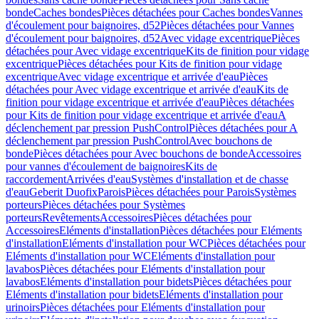
bonde
Caches bondes
Pièces détachées pour Caches bondes
Vannes
d'écoulement pour baignoires, d52
Pièces détachées pour Vannes
d'écoulement pour baignoires, d52
Avec vidage excentrique
Pièces
détachées pour Avec vidage excentrique
Kits de finition pour vidage
excentrique
Pièces détachées pour Kits de finition pour vidage
excentrique
Avec vidage excentrique et arrivée d'eau
Pièces
détachées pour Avec vidage excentrique et arrivée d'eau
Kits de
finition pour vidage excentrique et arrivée d'eau
Pièces détachées
pour Kits de finition pour vidage excentrique et arrivée d'eau
A
déclenchement par pression PushControl
Pièces détachées pour A
déclenchement par pression PushControl
Avec bouchons de
bonde
Pièces détachées pour Avec bouchons de bonde
Accessoires
pour vannes d'écoulement de baignoires
Kits de
raccordement
Arrivées d'eau
Systèmes d'installation et de chasse
d'eau
Geberit Duofix
Parois
Pièces détachées pour Parois
Systèmes
porteurs
Pièces détachées pour Systèmes
porteurs
Revêtements
Accessoires
Pièces détachées pour
Accessoires
Eléments d'installation
Pièces détachées pour Eléments
d'installation
Eléments d'installation pour WC
Pièces détachées pour
Eléments d'installation pour WC
Eléments d'installation pour
lavabos
Pièces détachées pour Eléments d'installation pour
lavabos
Eléments d'installation pour bidets
Pièces détachées pour
Eléments d'installation pour bidets
Eléments d'installation pour
urinoirs
Pièces détachées pour Eléments d'installation pour