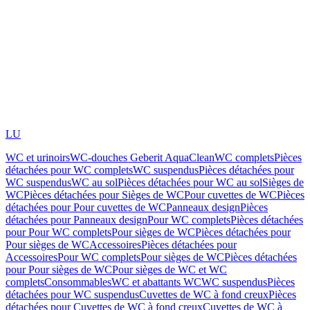
LU
WC et urinoirs
WC-douches Geberit AquaClean
WC complets
Pièces
détachées pour WC complets
WC suspendus
Pièces détachées pour
WC suspendus
WC au sol
Pièces détachées pour WC au sol
Sièges de
WC
Pièces détachées pour Sièges de WC
Pour cuvettes de WC
Pièces
détachées pour Pour cuvettes de WC
Panneaux design
Pièces
détachées pour Panneaux design
Pour WC complets
Pièces détachées
pour Pour WC complets
Pour sièges de WC
Pièces détachées pour
Pour sièges de WC
Accessoires
Pièces détachées pour
Accessoires
Pour WC complets
Pour sièges de WC
Pièces détachées
pour Pour sièges de WC
Pour sièges de WC et WC
complets
Consommables
WC et abattants WC
WC suspendus
Pièces
détachées pour WC suspendus
Cuvettes de WC à fond creux
Pièces
détachées pour Cuvettes de WC à fond creux
Cuvettes de WC à