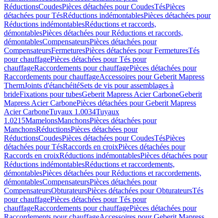
Réductions
Coudes
Pièces détachées pour Coudes
Tés
Pièces
détachées pour Tés
Réductions indémontables
Pièces détachées pour
Réductions indémontables
Réductions et raccords,
démontables
Pièces détachées pour Réductions et raccords,
démontables
Compensateurs
Pièces détachées pour
Compensateurs
Fermetures
Pièces détachées pour Fermetures
Tés
pour chauffage
Pièces détachées pour Tés pour
chauffage
Raccordements pour chauffage
Pièces détachées pour
Raccordements pour chauffage
Accessoires pour Geberit Mapress
Therm
Joints d'étanchéité
Sets de vis pour assemblages à
bride
Fixations pour tubes
Geberit Mapress Acier Carbone
Geberit
Mapress Acier Carbone
Pièces détachées pour Geberit Mapress
Acier Carbone
Tuyaux 1.0034
Tuyaux
1.0215
Mamelons
Manchons
Pièces détachées pour
Manchons
Réductions
Pièces détachées pour
Réductions
Coudes
Pièces détachées pour Coudes
Tés
Pièces
détachées pour Tés
Raccords en croix
Pièces détachées pour
Raccords en croix
Réductions indémontables
Pièces détachées pour
Réductions indémontables
Réductions et raccordements,
démontables
Pièces détachées pour Réductions et raccordements,
démontables
Compensateurs
Pièces détachées pour
Compensateurs
Obturateurs
Pièces détachées pour Obturateurs
Tés
pour chauffage
Pièces détachées pour Tés pour
chauffage
Raccordements pour chauffage
Pièces détachées pour
Raccordements pour chauffage
Accessoires pour Geberit Mapress