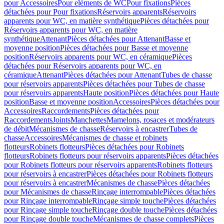
pour Accessoires
Pour eléments de WC
Pour fixations
Pièces
détachées pour Pour fixations
Réservoirs apparents
Réservoirs
apparents pour WC, en matière synthétique
Pièces détachées pour
Réservoirs apparents pour WC, en matière
synthétique
Attenant
Pièces détachées pour Attenant
Basse et
moyenne position
Pièces détachées pour Basse et moyenne
position
Réservoirs apparents pour WC, en céramique
Pièces
détachées pour Réservoirs apparents pour WC, en
céramique
Attenant
Pièces détachées pour Attenant
Tubes de chasse
pour réservoirs apparents
Pièces détachées pour Tubes de chasse
pour réservoirs apparents
Haute position
Pièces détachées pour Haute
position
Basse et moyenne position
Accessoires
Pièces détachées pour
Accessoires
Raccordements
Pièces détachées pour
Raccordements
Joints
Manchettes
Mamelons, rosaces et modérateurs
de débit
Mécanismes de chasse
Réservoirs à encastrer
Tubes de
chasse
Accessoires
Mécanismes de chasse et robinets
flotteurs
Robinets flotteurs
Pièces détachées pour Robinets
flotteurs
Robinets flotteurs pour réservoirs apparents
Pièces détachées
pour Robinets flotteurs pour réservoirs apparents
Robinets flotteurs
pour réservoirs à encastrer
Pièces détachées pour Robinets flotteurs
pour réservoirs à encastrer
Mécanismes de chasse
Pièces détachées
pour Mécanismes de chasse
Rinçage interrompable
Pièces détachées
pour Rinçage interrompable
Rinçage simple touche
Pièces détachées
pour Rinçage simple touche
Rinçage double touche
Pièces détachées
pour Rinçage double touche
Mécanismes de chasse complets
Pièces