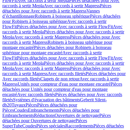
FlowFit
Avec raccords à sertir Mepla
Pièces détachées pour Avec
raccords à sertir Mepla
Avec raccords à sertir Mapress
Pièces
détachées pour Avec raccords à sertir Mapress
Vannes
d’échantillonnage
Robinets à boisseau sphérique
Pièces détachées
pour Robinets à boisseau sphérique
Avec raccords à sertir
FlowFit
Pièces détachées pour Avec raccords à sertir FlowFit
Avec
raccords à sertir Mepla
Pièces détachées pour Avec raccords à sertir
Mepla
Avec raccords à sertir Mapress
Pièces détachées pour Avec
raccords à sertir Mapress
Robinets à boisseau sphérique pour
montage encastré
Pièces détachées pour Robinets à boisseau
sphérique pour montage encastré
Avec raccords à sertir
FlowFit
Pièces détachées pour Avec raccords à sertir FlowFit
Avec
raccords à sertir Mepla
Pièces détachées pour Avec raccords à sertir
Mepla
Avec raccords à sertir Mapress
Pièces détachées pour Avec
raccords à sertir Mapress
Avec raccords filetés
Pièces détachées pour
Avec raccords filetés
Clapets de non retour
Avec raccords à sertir
Mapress
Unités pour compteur d'eau pour montage encastré
Pièces
détachées pour Unités pour compteur d'eau pour montage
encastré
Avec raccords filetés
Pièces détachées pour Avec raccords
filetés
Systèmes d'évacuation des bâtiments
Geberit Silent-
db20
Tuyaux
Pièces
Pièces détachées pour
Pièces
Coudes
Embranchements
Pièces détachées pour
Embranchements
Réductions
Ouvertures de nettoyage
Pièces
détachées pour Ouvertures de nettoyage
Pièces
SuperTube
Coudes
Pièces spéciales
Raccordements
Pièces détachées