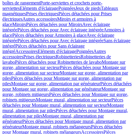
boîtes de rangement
Porte-serviettes et crochets porte-
serviettes
Eléments d'éclairage
Poignées
Jeux de pieds
Tableaux
magnétiques
Prises électriques
Pièces détachées pour Prises
électriques
Autres accessoires
Miroirs et armoires à
glace
Miroirs
Pièces détachées pour Miroirs
Avec éclairage
intégrée
Pièces détachées pour Avec éclairage intégrée
Armoires à
glace
Pièces détachées pour Armoires à glace
Avec éclairage
intégrée
Pièces détachées pour Avec éclairage intégrée
Sans éclairage
intégré
Pièces détachées pour Sans éclairage
intégré
Accessoires
Eléments d'éclairage
Poignées
Autres
accessoires
Prises électriques
Robinetteries
Robinetteries de
lavabo
Pièces détachées pour Robinetteries de lavabo
Montage sur
gorge, alimentation sur secteur
Pièces détachées pour Montage sur
gorge, alimentation sur secteur
Montage sur gorge, alimentation par
piles
Pièces détachées pour Montage sur gorge, alimentation par
piles
Montage sur gorge, alimentation par générateur
Pièces détachées
pour Montage sur gorge, alimentation par générateur
Montage sur
gorge, robinets mitigeurs
Pièces détachées pour Montage sur gorge,
robinets mitigeurs
Montage mural, alimentation sur secteur
Pièces
détachées pour Montage mural, alimentation sur secteur
Montage
mural, alimentation par piles
Pièces détachées pour Montage mural,
alimentation par piles
Montage mural, alimentation par
générateur
Pièces détachées pour Montage mural, alimentation par
générateur
Montage mural, robinets mélangeurs
Pièces détachées
pour Montage mural, robinets mélangeurs
Accessoires
Pièces