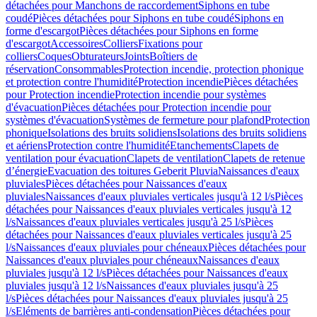
détachées pour Manchons de raccordement
Siphons en tube
coudé
Pièces détachées pour Siphons en tube coudé
Siphons en
forme d'escargot
Pièces détachées pour Siphons en forme
d'escargot
Accessoires
Colliers
Fixations pour
colliers
Coques
Obturateurs
Joints
Boîtiers de
réservation
Consommables
Protection incendie, protection phonique
et protection contre l'humidité
Protection incendie
Pièces détachées
pour Protection incendie
Protection incendie pour systèmes
d'évacuation
Pièces détachées pour Protection incendie pour
systèmes d'évacuation
Systèmes de fermeture pour plafond
Protection
phonique
Isolations des bruits solidiens
Isolations des bruits solidiens
et aériens
Protection contre l'humidité
Etanchements
Clapets de
ventilation pour évacuation
Clapets de ventilation
Clapets de retenue
d’énergie
Evacuation des toitures Geberit Pluvia
Naissances d'eaux
pluviales
Pièces détachées pour Naissances d'eaux
pluviales
Naissances d'eaux pluviales verticales jusqu'à 12 l/s
Pièces
détachées pour Naissances d'eaux pluviales verticales jusqu'à 12
l/s
Naissances d'eaux pluviales verticales jusqu'à 25 l/s
Pièces
détachées pour Naissances d'eaux pluviales verticales jusqu'à 25
l/s
Naissances d'eaux pluviales pour chéneaux
Pièces détachées pour
Naissances d'eaux pluviales pour chéneaux
Naissances d'eaux
pluviales jusqu'à 12 l/s
Pièces détachées pour Naissances d'eaux
pluviales jusqu'à 12 l/s
Naissances d'eaux pluviales jusqu'à 25
l/s
Pièces détachées pour Naissances d'eaux pluviales jusqu'à 25
l/s
Eléments de barrières anti-condensation
Pièces détachées pour