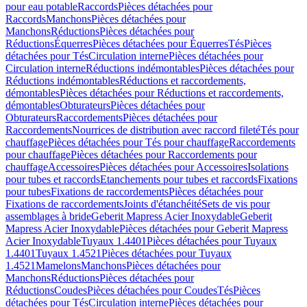
pour eau potable
Raccords
Pièces détachées pour
Raccords
Manchons
Pièces détachées pour
Manchons
Réductions
Pièces détachées pour
Réductions
Équerres
Pièces détachées pour Équerres
Tés
Pièces
détachées pour Tés
Circulation interne
Pièces détachées pour
Circulation interne
Réductions indémontables
Pièces détachées pour
Réductions indémontables
Réductions et raccordements,
démontables
Pièces détachées pour Réductions et raccordements,
démontables
Obturateurs
Pièces détachées pour
Obturateurs
Raccordements
Pièces détachées pour
Raccordements
Nourrices de distribution avec raccord fileté
Tés pour
chauffage
Pièces détachées pour Tés pour chauffage
Raccordements
pour chauffage
Pièces détachées pour Raccordements pour
chauffage
Accessoires
Pièces détachées pour Accessoires
Isolations
pour tubes et raccords
Etanchements pour tubes et raccords
Fixations
pour tubes
Fixations de raccordements
Pièces détachées pour
Fixations de raccordements
Joints d'étanchéité
Sets de vis pour
assemblages à bride
Geberit Mapress Acier Inoxydable
Geberit
Mapress Acier Inoxydable
Pièces détachées pour Geberit Mapress
Acier Inoxydable
Tuyaux 1.4401
Pièces détachées pour Tuyaux
1.4401
Tuyaux 1.4521
Pièces détachées pour Tuyaux
1.4521
Mamelons
Manchons
Pièces détachées pour
Manchons
Réductions
Pièces détachées pour
Réductions
Coudes
Pièces détachées pour Coudes
Tés
Pièces
détachées pour Tés
Circulation interne
Pièces détachées pour