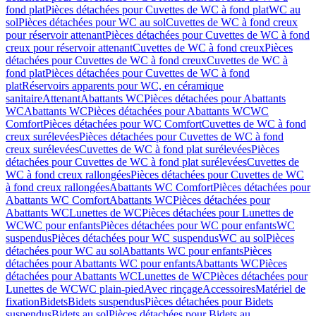
fond plat
Pièces détachées pour Cuvettes de WC à fond plat
WC au
sol
Pièces détachées pour WC au sol
Cuvettes de WC à fond creux
pour réservoir attenant
Pièces détachées pour Cuvettes de WC à fond
creux pour réservoir attenant
Cuvettes de WC à fond creux
Pièces
détachées pour Cuvettes de WC à fond creux
Cuvettes de WC à
fond plat
Pièces détachées pour Cuvettes de WC à fond
plat
Réservoirs apparents pour WC, en céramique
sanitaire
Attenant
Abattants WC
Pièces détachées pour Abattants
WC
Abattants WC
Pièces détachées pour Abattants WC
WC
Comfort
Pièces détachées pour WC Comfort
Cuvettes de WC à fond
creux surélevées
Pièces détachées pour Cuvettes de WC à fond
creux surélevées
Cuvettes de WC à fond plat surélevées
Pièces
détachées pour Cuvettes de WC à fond plat surélevées
Cuvettes de
WC à fond creux rallongées
Pièces détachées pour Cuvettes de WC
à fond creux rallongées
Abattants WC Comfort
Pièces détachées pour
Abattants WC Comfort
Abattants WC
Pièces détachées pour
Abattants WC
Lunettes de WC
Pièces détachées pour Lunettes de
WC
WC pour enfants
Pièces détachées pour WC pour enfants
WC
suspendus
Pièces détachées pour WC suspendus
WC au sol
Pièces
détachées pour WC au sol
Abattants WC pour enfants
Pièces
détachées pour Abattants WC pour enfants
Abattants WC
Pièces
détachées pour Abattants WC
Lunettes de WC
Pièces détachées pour
Lunettes de WC
WC plain-pied
Avec rinçage
Accessoires
Matériel de
fixation
Bidets
Bidets suspendus
Pièces détachées pour Bidets
suspendus
Bidets au sol
Pièces détachées pour Bidets au