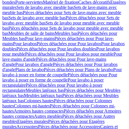
bondes
Porte-serviettes
Matériel de fixation
Caches décoratifs
Etagères
murales
Sets de lavabo avec meuble bas
Sets de lave-mains avec
meuble bas
Pièces détachées pour Sets de lave-mains avec meuble
bas
Sets de lavabo avec meuble bas
Pièces détachées pour Sets de
lavabo avec meuble bas
Sets de lavabo pour meuble avec meuble
bas
Pièces détachées pour Sets de lavabo pour meuble avec meuble
bas
Meubles de salle de bains
Meubles bas
Pièces détachées pour
Meubles bas
Pour lave-mains
Pièces détachées pour Pour lave-
mains
Pour lavabos
Pièces détachées pour Pour lavabos
Pour lavabos
doubles
Pièces détachées pour Pour lavabos doubles
Pour lavabos
pour meuble
Pièces détachées pour Pour lavabos pour meuble
Pour
lave-mains d'angle
Pièces détachées pour Pour lave-mains
d'angle
Pour lavabos d'angle
Pièces détachées pour Pour lavabos
d'angle
Plans de lavabo
Pièces détachées pour Plans de lavabo
Pour
lavabo à poser en forme de coupelle
Pièces détachées pour Pour
lavabo à poser en forme de coupelle
Pour lavabo à poser
rectangulaire
Pièces détachées pour Pour lavabo à poser
rectangulaire
Meubles latéraux bas
Pièces détachées pour Meubles
latéraux bas
Meubles latéraux bas
Pièces détachées pour Meubles
latéraux bas
Colonnes hautes
Pièces détachées pour Colonnes
hautes
Colonnes mi-hautes
Pièces détachées pour Colonnes mi-
hautes
Armoires hautes compactes
Pièces détachées pour Armoires
hautes compactes
Autres meubles
Pièces détachées pour Autres
meubles
Etagères murales
Pièces détachées pour Etagères
murales
Accessoires
Pièces détachées pour Accessoires
Casiers et