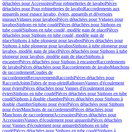
détachées pour Accessoires
Pour robinetteries de lavabo
Pièces
détachées pour Pour robinetteries de lavabo
Raccordements aux
appareils pour espace lavabo, éviers, appareils et déversoirs
muraux
Vidages pour lavabos
Pièces détachées pour Vidages pour
lavabos
Siphons en tube coudé
Pièces détachées pour Siphons en
tube coudé
Siphons en tube coudé, modèle gain de place
Pièces
détachées pour Siphons en tube coudé, modèle gain de
place
Siphons à tube plongeur pour lavabos
Pièces détachées pour
Siphons à tube plongeur pour lavabos
Siphons à tube plongeur pour
lavabos, modèle gain de place
Pièces détachées pour Siphons à tube
plongeur pour lavabos, modèle gain de place
Siphons à
encastrer
Pièces détachées pour Siphons à encastrer
Raccordements
de lavabo
Pièces détachées pour Raccordements de lavabo
Manchons
de raccordement
Coudes de
raccordement
Recouvrements
Raccords
Pièces détachées pour
Raccords
Joints
Tubes de trop-plein
Rallonges
Vannes d'écoulement
pour éviers
Pièces détachées pour Vannes d'écoulement pour
éviers
Siphons en tube coudé
Pièces détachées pour Siphons en tube
coudé
Siphons à double chambre
Pièces détachées pour Siphons à
double chambre
Siphons pour évier
Pièces détachées pour Siphons
pour évier
Manchons de raccordement
Pièces détachées pour
Manchons de raccordement
Accessoires
Pièces détachées pour
Accessoires
Vannes d'écoulement pour appareils
Pièces détachées
pour Vannes d'écoulement pour appareils
Siphons en tube
coudé
Pièces détachées pour Siphons en tube coudé
Siphons à