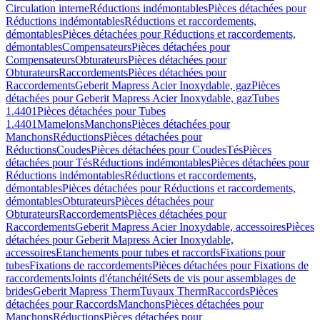
Circulation interne
Réductions indémontables
Pièces détachées pour
Réductions indémontables
Réductions et raccordements,
démontables
Pièces détachées pour Réductions et raccordements,
démontables
Compensateurs
Pièces détachées pour
Compensateurs
Obturateurs
Pièces détachées pour
Obturateurs
Raccordements
Pièces détachées pour
Raccordements
Geberit Mapress Acier Inoxydable, gaz
Pièces
détachées pour Geberit Mapress Acier Inoxydable, gaz
Tubes
1.4401
Pièces détachées pour Tubes
1.4401
Mamelons
Manchons
Pièces détachées pour
Manchons
Réductions
Pièces détachées pour
Réductions
Coudes
Pièces détachées pour Coudes
Tés
Pièces
détachées pour Tés
Réductions indémontables
Pièces détachées pour
Réductions indémontables
Réductions et raccordements,
démontables
Pièces détachées pour Réductions et raccordements,
démontables
Obturateurs
Pièces détachées pour
Obturateurs
Raccordements
Pièces détachées pour
Raccordements
Geberit Mapress Acier Inoxydable, accessoires
Pièces
détachées pour Geberit Mapress Acier Inoxydable,
accessoires
Etanchements pour tubes et raccords
Fixations pour
tubes
Fixations de raccordements
Pièces détachées pour Fixations de
raccordements
Joints d'étanchéité
Sets de vis pour assemblages de
brides
Geberit Mapress Therm
Tuyaux Therm
Raccords
Pièces
détachées pour Raccords
Manchons
Pièces détachées pour
Manchons
Réductions
Pièces détachées pour