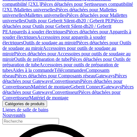
compatibilité [2XL]
Pièces détachées pour Sertisseuses compatibilité
[2XL]
Mallettes universelles
Pièces détachées pour Mallettes
universelles
Mallettes universelles
Pièces détachées pour Mallettes
universelles
Outils pour Geberit Silent-db20 / Geberit PE
Pièces
détachées pour Outils pour Geberit Silent-db20 / Geberit
PE
Appareils à souder électriques
Pièces détachées pour Appareils à
souder électriques
Accessoires pour appareils à souder
électriques
Outils de soudage au miroir
Pièces détachées pour Outils
de soudage au miroir
Accessoires pour outils de soudage au
miroir
Pièces détachées pour Accessoires pour outils de soudage au
miroir
Outils de préparation de tube
Pièces détachées pour Outils de
préparation de tube
Accessoires pour outils de préparation de
tubes
Aides à la commande
Télécommandes
Composants
réseau
Pièces détachées pour Composants réseau
Gateways
Pièces
détachées pour Gateways
Convertisseurs
Pièces détachées pour
Convertisseurs
Matériel de montage
Geberit Connect
Gateways
Pièces
détachées pour Gateways
Convertisseur
Pièces détachées pour
Convertisseur
Matériel de montage
Catégories de produits
Lignes de salle de bains
Nouveautés