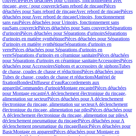
couvercle
Pièces détachées pour Urinoirs, fonctionnement avec
rinçage, avec / pour couvercle
Sans rebord de rinçage
Pièces
détachées pour Sans rebord de rinçage
Avec rebord de rinçage
Pièces
détachées pour Avec rebord de rinçage
Urinoirs, fonctionnement
sans eau
Pièces détachées pour Urinoirs, fonctionnement sans
eau
Sans couvercle
Pièces détachées pour Sans couvercle
Séparations
d'urinoirs
Pièces détachées pour Séparations d'urinoirs
Séparations
d'urinoirs en matière synthétique
Pièces détachées pour Séparations
d'urinoirs en matière synthétique
Séparations d'urinoirs en
verre
Pièces détachées pour Séparations d'urinoirs en
verre
Séparations d'urinoirs en céramique sanitaire
Pièces détachées
pour Séparations d'urinoirs en céramique sanitaire
Accessoires
Pièces
détachées pour Accessoires
Siphons et accessoires de siphons
Tubes
de chasse, coudes de chasse et réductions
Pièces détachées pour
Tubes de chasse, coudes de chasse et réductions
Matériel de
fixation
Bondes
Diffuseur d’eau
Raccordements aux
appareils
Commandes d'urinoir
Montage encastré
Pièces détachées
pour Montage encastré
A déclenchement électronique du rinçage,
alimentation sur secteur
Pièces détachées pour A déclenchement
électronique du rinçage, alimentation sur secteur
A déclenchement
électronique du rinçage, alimentation par piles
Pièces détachées pour
A déclenchement électronique du rinçage, alimentation par piles
A
déclenchement pneumatique du rinçage
Pièces détachées pour A
déclenchement pneumatique du rinçage
Basic
Pièces détachées pour
Basic
Montage en apparent
Pièces détachées pour Montage en