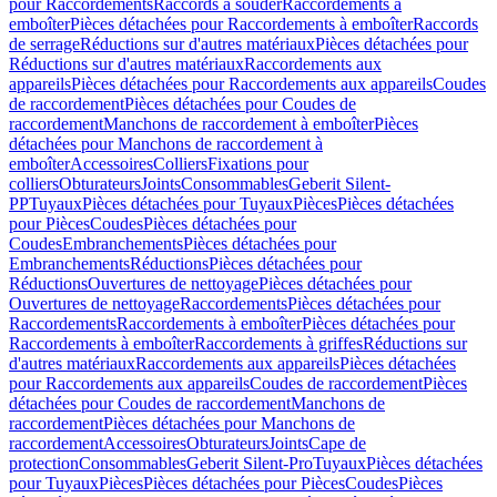
pour Raccordements
Raccords à souder
Raccordements à
emboîter
Pièces détachées pour Raccordements à emboîter
Raccords
de serrage
Réductions sur d'autres matériaux
Pièces détachées pour
Réductions sur d'autres matériaux
Raccordements aux
appareils
Pièces détachées pour Raccordements aux appareils
Coudes
de raccordement
Pièces détachées pour Coudes de
raccordement
Manchons de raccordement à emboîter
Pièces
détachées pour Manchons de raccordement à
emboîter
Accessoires
Colliers
Fixations pour
colliers
Obturateurs
Joints
Consommables
Geberit Silent-
PP
Tuyaux
Pièces détachées pour Tuyaux
Pièces
Pièces détachées
pour Pièces
Coudes
Pièces détachées pour
Coudes
Embranchements
Pièces détachées pour
Embranchements
Réductions
Pièces détachées pour
Réductions
Ouvertures de nettoyage
Pièces détachées pour
Ouvertures de nettoyage
Raccordements
Pièces détachées pour
Raccordements
Raccordements à emboîter
Pièces détachées pour
Raccordements à emboîter
Raccordements à griffes
Réductions sur
d'autres matériaux
Raccordements aux appareils
Pièces détachées
pour Raccordements aux appareils
Coudes de raccordement
Pièces
détachées pour Coudes de raccordement
Manchons de
raccordement
Pièces détachées pour Manchons de
raccordement
Accessoires
Obturateurs
Joints
Cape de
protection
Consommables
Geberit Silent-Pro
Tuyaux
Pièces détachées
pour Tuyaux
Pièces
Pièces détachées pour Pièces
Coudes
Pièces