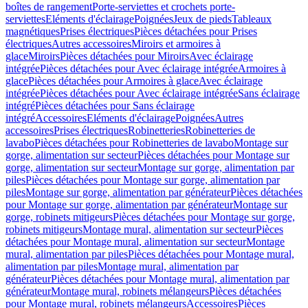
boîtes de rangement
Porte-serviettes et crochets porte-
serviettes
Eléments d'éclairage
Poignées
Jeux de pieds
Tableaux
magnétiques
Prises électriques
Pièces détachées pour Prises
électriques
Autres accessoires
Miroirs et armoires à
glace
Miroirs
Pièces détachées pour Miroirs
Avec éclairage
intégrée
Pièces détachées pour Avec éclairage intégrée
Armoires à
glace
Pièces détachées pour Armoires à glace
Avec éclairage
intégrée
Pièces détachées pour Avec éclairage intégrée
Sans éclairage
intégré
Pièces détachées pour Sans éclairage
intégré
Accessoires
Eléments d'éclairage
Poignées
Autres
accessoires
Prises électriques
Robinetteries
Robinetteries de
lavabo
Pièces détachées pour Robinetteries de lavabo
Montage sur
gorge, alimentation sur secteur
Pièces détachées pour Montage sur
gorge, alimentation sur secteur
Montage sur gorge, alimentation par
piles
Pièces détachées pour Montage sur gorge, alimentation par
piles
Montage sur gorge, alimentation par générateur
Pièces détachées
pour Montage sur gorge, alimentation par générateur
Montage sur
gorge, robinets mitigeurs
Pièces détachées pour Montage sur gorge,
robinets mitigeurs
Montage mural, alimentation sur secteur
Pièces
détachées pour Montage mural, alimentation sur secteur
Montage
mural, alimentation par piles
Pièces détachées pour Montage mural,
alimentation par piles
Montage mural, alimentation par
générateur
Pièces détachées pour Montage mural, alimentation par
générateur
Montage mural, robinets mélangeurs
Pièces détachées
pour Montage mural, robinets mélangeurs
Accessoires
Pièces