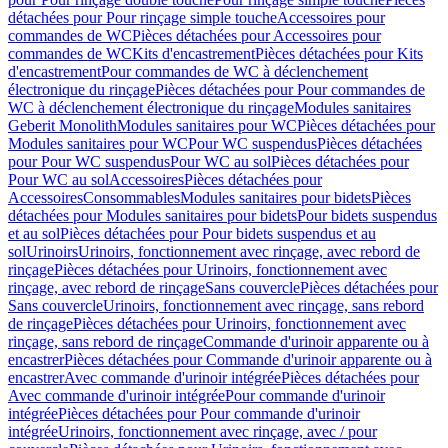
détachées pour Pour rinçage simple touche
Accessoires pour
commandes de WC
Pièces détachées pour Accessoires pour
commandes de WC
Kits d'encastrement
Pièces détachées pour Kits
d'encastrement
Pour commandes de WC à déclenchement
électronique du rinçage
Pièces détachées pour Pour commandes de
WC à déclenchement électronique du rinçage
Modules sanitaires
Geberit Monolith
Modules sanitaires pour WC
Pièces détachées pour
Modules sanitaires pour WC
Pour WC suspendus
Pièces détachées
pour Pour WC suspendus
Pour WC au sol
Pièces détachées pour
Pour WC au sol
Accessoires
Pièces détachées pour
Accessoires
Consommables
Modules sanitaires pour bidets
Pièces
détachées pour Modules sanitaires pour bidets
Pour bidets suspendus
et au sol
Pièces détachées pour Pour bidets suspendus et au
sol
Urinoirs
Urinoirs, fonctionnement avec rinçage, avec rebord de
rinçage
Pièces détachées pour Urinoirs, fonctionnement avec
rinçage, avec rebord de rinçage
Sans couvercle
Pièces détachées pour
Sans couvercle
Urinoirs, fonctionnement avec rinçage, sans rebord
de rinçage
Pièces détachées pour Urinoirs, fonctionnement avec
rinçage, sans rebord de rinçage
Commande d'urinoir apparente ou à
encastrer
Pièces détachées pour Commande d'urinoir apparente ou à
encastrer
Avec commande d'urinoir intégrée
Pièces détachées pour
Avec commande d'urinoir intégrée
Pour commande d'urinoir
intégrée
Pièces détachées pour Pour commande d'urinoir
intégrée
Urinoirs, fonctionnement avec rinçage, avec / pour