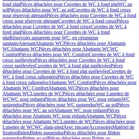
fond plat
Pièces détachées pour Cuvettes de WC à fond plat
WC au
sol
Pièces détachées pour WC au sol
Cuvettes de WC à fond creux
pour réservoir attenant
Pièces détachées pour Cuvettes de WC à fond
creux pour réservoir attenant
Cuvettes de WC à fond creux
Pièces
détachées pour Cuvettes de WC à fond creux
Cuvettes de WC à
fond plat
Pièces détachées pour Cuvettes de WC à fond
plat
Réservoirs apparents pour WC, en céramique
sanitaire
Attenant
Abattants WC
Pièces détachées pour Abattants
WC
Abattants WC
Pièces détachées pour Abattants WC
WC
Comfort
Pièces détachées pour WC Comfort
Cuvettes de WC à fond
creux surélevées
Pièces détachées pour Cuvettes de WC à fond
creux surélevées
Cuvettes de WC à fond plat surélevées
Pièces
détachées pour Cuvettes de WC à fond plat surélevées
Cuvettes de
WC à fond creux rallongées
Pièces détachées pour Cuvettes de WC
à fond creux rallongées
Abattants WC Comfort
Pièces détachées pour
Abattants WC Comfort
Abattants WC
Pièces détachées pour
Abattants WC
Lunettes de WC
Pièces détachées pour Lunettes de
WC
WC pour enfants
Pièces détachées pour WC pour enfants
WC
suspendus
Pièces détachées pour WC suspendus
WC au sol
Pièces
détachées pour WC au sol
Abattants WC pour enfants
Pièces
détachées pour Abattants WC pour enfants
Abattants WC
Pièces
détachées pour Abattants WC
Lunettes de WC
Pièces détachées pour
Lunettes de WC
WC plain-pied
Avec rinçage
Accessoires
Matériel de
fixation
Bidets
Bidets suspendus
Pièces détachées pour Bidets
suspendus
Bidets au sol
Pièces détachées pour Bidets au