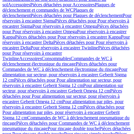
sol
Accessoires
Pièces détachées pour Accessoires
Plaques de
déclenchement et commandes de WC
Plaques de
déclenchement
Pièces détachées pour Plaques de déclenchement
Pour
réservoirs à encastrer Sigma
Pièces détachées pour Pour réservoirs à
encastrer Sigma
Pour réservoirs à encastrer Omega
Pièces détachées
pour Pour réservoirs à encastrer Omega
Pour réservoirs à encastrer
Kappa
Pièces détachées pour Pour réservoirs à encastrer Kappa
Pour
réservoirs à encastrer Delta
Pièces détachées pour Pour réservoirs à
encastrer Delta
Pour réservoirs à encastrer Twinline
Pièces détachées
pour Pour réservoirs à encastrer
Twinline
Accessoires
Consommables
Commandes de WC à
déclenchement électronique du rinçage
Pièces détachées pour
Commandes de WC à déclenchement électronique du rinçage
Pour
alimentation sur secteur, pour réservoirs à encastrer Geberit Sigma
12 cm
Pièces détachées pour Pour alimentation sur secteur, pour
réservoirs à encastrer Geberit Sigma 12 cm
Pour alimentation sur
secteur, pour réservoirs à encastrer Geberit Omega 12 cm
Pièces
détachées pour Pour alimentation sur secteur, pour réservoirs à
encastrer Geberit Omega 12 cm
Pour alimentation par piles, pour
réservoirs à encastrer Geberit Sigma 12 cm
Pièces détachées pour
Pour alimentation par piles, pour réservoirs à encastrer Geberit
Sigma 12 cm
Commandes de WC à déclenchement pneumatique du
rinçage
Pièces détachées pour Commandes de WC à déclenchement
pneumatique du rinçage
Pour rinçage double touche
Pièces détachées
pour Pour rinçage double touche
Pour rinçage simple touche
Pièces