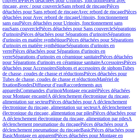
couvercle
Pièces détachées pour Urinoirs, fonctionnement avec
rinçage, avec / pour couvercle
Sans rebord de rinçage
Pièces
détachées pour Sans rebord de rinçage
Avec rebord de rinçage
Pièces
détachées pour Avec rebord de rinçage
Urinoirs, fonctionnement
sans eau
Pièces détachées pour Urinoirs, fonctionnement sans
eau
Sans couvercle
Pièces détachées pour Sans couvercle
Séparations
d'urinoirs
Pièces détachées pour Séparations d'urinoirs
Séparations
d'urinoirs en matière synthétique
Pièces détachées pour Séparations
d'urinoirs en matière synthétique
Séparations d'urinoirs en
verre
Pièces détachées pour Séparations d'urinoirs en
verre
Séparations d'urinoirs en céramique sanitaire
Pièces détachées
pour Séparations d'urinoirs en céramique sanitaire
Accessoires
Pièces
détachées pour Accessoires
Siphons et accessoires de siphons
Tubes
de chasse, coudes de chasse et réductions
Pièces détachées pour
Tubes de chasse, coudes de chasse et réductions
Matériel de
fixation
Bondes
Diffuseur d’eau
Raccordements aux
appareils
Commandes d'urinoir
Montage encastré
Pièces détachées
pour Montage encastré
A déclenchement électronique du rinçage,
alimentation sur secteur
Pièces détachées pour A déclenchement
électronique du rinçage, alimentation sur secteur
A déclenchement
électronique du rinçage, alimentation par piles
Pièces détachées pour
A déclenchement électronique du rinçage, alimentation par piles
A
déclenchement pneumatique du rinçage
Pièces détachées pour A
déclenchement pneumatique du rinçage
Basic
Pièces détachées pour
Basic
Montage en apparent
Pièces détachées pour Montage en