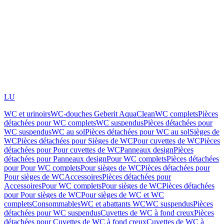
LU
WC et urinoirs
WC-douches Geberit AquaClean
WC complets
Pièces
détachées pour WC complets
WC suspendus
Pièces détachées pour
WC suspendus
WC au sol
Pièces détachées pour WC au sol
Sièges de
WC
Pièces détachées pour Sièges de WC
Pour cuvettes de WC
Pièces
détachées pour Pour cuvettes de WC
Panneaux design
Pièces
détachées pour Panneaux design
Pour WC complets
Pièces détachées
pour Pour WC complets
Pour sièges de WC
Pièces détachées pour
Pour sièges de WC
Accessoires
Pièces détachées pour
Accessoires
Pour WC complets
Pour sièges de WC
Pièces détachées
pour Pour sièges de WC
Pour sièges de WC et WC
complets
Consommables
WC et abattants WC
WC suspendus
Pièces
détachées pour WC suspendus
Cuvettes de WC à fond creux
Pièces
détachées pour Cuvettes de WC à fond creux
Cuvettes de WC à