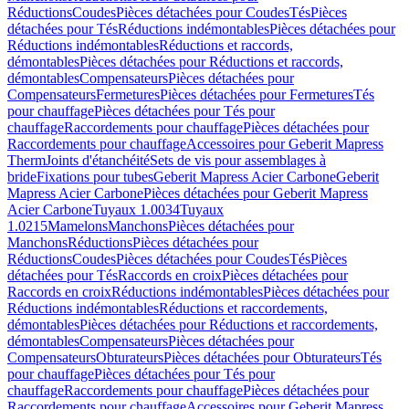
Réductions
Coudes
Pièces détachées pour Coudes
Tés
Pièces
détachées pour Tés
Réductions indémontables
Pièces détachées pour
Réductions indémontables
Réductions et raccords,
démontables
Pièces détachées pour Réductions et raccords,
démontables
Compensateurs
Pièces détachées pour
Compensateurs
Fermetures
Pièces détachées pour Fermetures
Tés
pour chauffage
Pièces détachées pour Tés pour
chauffage
Raccordements pour chauffage
Pièces détachées pour
Raccordements pour chauffage
Accessoires pour Geberit Mapress
Therm
Joints d'étanchéité
Sets de vis pour assemblages à
bride
Fixations pour tubes
Geberit Mapress Acier Carbone
Geberit
Mapress Acier Carbone
Pièces détachées pour Geberit Mapress
Acier Carbone
Tuyaux 1.0034
Tuyaux
1.0215
Mamelons
Manchons
Pièces détachées pour
Manchons
Réductions
Pièces détachées pour
Réductions
Coudes
Pièces détachées pour Coudes
Tés
Pièces
détachées pour Tés
Raccords en croix
Pièces détachées pour
Raccords en croix
Réductions indémontables
Pièces détachées pour
Réductions indémontables
Réductions et raccordements,
démontables
Pièces détachées pour Réductions et raccordements,
démontables
Compensateurs
Pièces détachées pour
Compensateurs
Obturateurs
Pièces détachées pour Obturateurs
Tés
pour chauffage
Pièces détachées pour Tés pour
chauffage
Raccordements pour chauffage
Pièces détachées pour
Raccordements pour chauffage
Accessoires pour Geberit Mapress