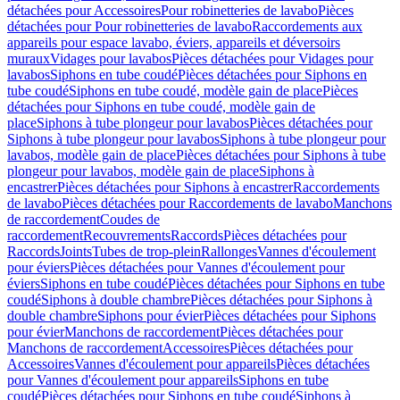
détachées pour Accessoires
Pour robinetteries de lavabo
Pièces
détachées pour Pour robinetteries de lavabo
Raccordements aux
appareils pour espace lavabo, éviers, appareils et déversoirs
muraux
Vidages pour lavabos
Pièces détachées pour Vidages pour
lavabos
Siphons en tube coudé
Pièces détachées pour Siphons en
tube coudé
Siphons en tube coudé, modèle gain de place
Pièces
détachées pour Siphons en tube coudé, modèle gain de
place
Siphons à tube plongeur pour lavabos
Pièces détachées pour
Siphons à tube plongeur pour lavabos
Siphons à tube plongeur pour
lavabos, modèle gain de place
Pièces détachées pour Siphons à tube
plongeur pour lavabos, modèle gain de place
Siphons à
encastrer
Pièces détachées pour Siphons à encastrer
Raccordements
de lavabo
Pièces détachées pour Raccordements de lavabo
Manchons
de raccordement
Coudes de
raccordement
Recouvrements
Raccords
Pièces détachées pour
Raccords
Joints
Tubes de trop-plein
Rallonges
Vannes d'écoulement
pour éviers
Pièces détachées pour Vannes d'écoulement pour
éviers
Siphons en tube coudé
Pièces détachées pour Siphons en tube
coudé
Siphons à double chambre
Pièces détachées pour Siphons à
double chambre
Siphons pour évier
Pièces détachées pour Siphons
pour évier
Manchons de raccordement
Pièces détachées pour
Manchons de raccordement
Accessoires
Pièces détachées pour
Accessoires
Vannes d'écoulement pour appareils
Pièces détachées
pour Vannes d'écoulement pour appareils
Siphons en tube
coudé
Pièces détachées pour Siphons en tube coudé
Siphons à