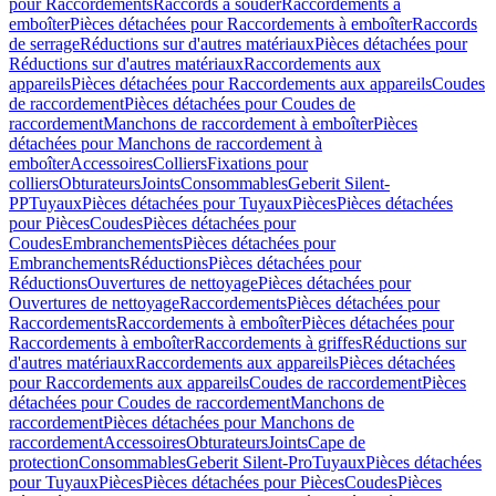
pour Raccordements
Raccords à souder
Raccordements à
emboîter
Pièces détachées pour Raccordements à emboîter
Raccords
de serrage
Réductions sur d'autres matériaux
Pièces détachées pour
Réductions sur d'autres matériaux
Raccordements aux
appareils
Pièces détachées pour Raccordements aux appareils
Coudes
de raccordement
Pièces détachées pour Coudes de
raccordement
Manchons de raccordement à emboîter
Pièces
détachées pour Manchons de raccordement à
emboîter
Accessoires
Colliers
Fixations pour
colliers
Obturateurs
Joints
Consommables
Geberit Silent-
PP
Tuyaux
Pièces détachées pour Tuyaux
Pièces
Pièces détachées
pour Pièces
Coudes
Pièces détachées pour
Coudes
Embranchements
Pièces détachées pour
Embranchements
Réductions
Pièces détachées pour
Réductions
Ouvertures de nettoyage
Pièces détachées pour
Ouvertures de nettoyage
Raccordements
Pièces détachées pour
Raccordements
Raccordements à emboîter
Pièces détachées pour
Raccordements à emboîter
Raccordements à griffes
Réductions sur
d'autres matériaux
Raccordements aux appareils
Pièces détachées
pour Raccordements aux appareils
Coudes de raccordement
Pièces
détachées pour Coudes de raccordement
Manchons de
raccordement
Pièces détachées pour Manchons de
raccordement
Accessoires
Obturateurs
Joints
Cape de
protection
Consommables
Geberit Silent-Pro
Tuyaux
Pièces détachées
pour Tuyaux
Pièces
Pièces détachées pour Pièces
Coudes
Pièces