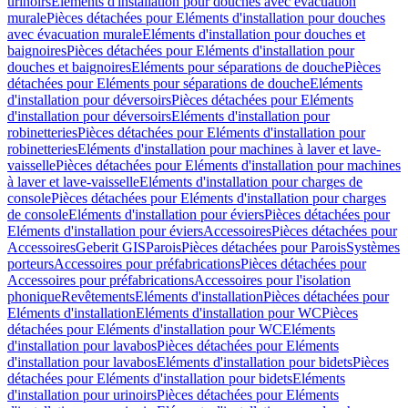
urinoirs
Eléments d'installation pour douches avec évacuation
murale
Pièces détachées pour Eléments d'installation pour douches
avec évacuation murale
Eléments d'installation pour douches et
baignoires
Pièces détachées pour Eléments d'installation pour
douches et baignoires
Eléments pour séparations de douche
Pièces
détachées pour Eléments pour séparations de douche
Eléments
d'installation pour déversoirs
Pièces détachées pour Eléments
d'installation pour déversoirs
Eléments d'installation pour
robinetteries
Pièces détachées pour Eléments d'installation pour
robinetteries
Eléments d'installation pour machines à laver et lave-
vaisselle
Pièces détachées pour Eléments d'installation pour machines
à laver et lave-vaisselle
Eléments d'installation pour charges de
console
Pièces détachées pour Eléments d'installation pour charges
de console
Eléments d'installation pour éviers
Pièces détachées pour
Eléments d'installation pour éviers
Accessoires
Pièces détachées pour
Accessoires
Geberit GIS
Parois
Pièces détachées pour Parois
Systèmes
porteurs
Accessoires pour préfabrications
Pièces détachées pour
Accessoires pour préfabrications
Accessoires pour l'isolation
phonique
Revêtements
Eléments d'installation
Pièces détachées pour
Eléments d'installation
Eléments d'installation pour WC
Pièces
détachées pour Eléments d'installation pour WC
Eléments
d'installation pour lavabos
Pièces détachées pour Eléments
d'installation pour lavabos
Eléments d'installation pour bidets
Pièces
détachées pour Eléments d'installation pour bidets
Eléments
d'installation pour urinoirs
Pièces détachées pour Eléments