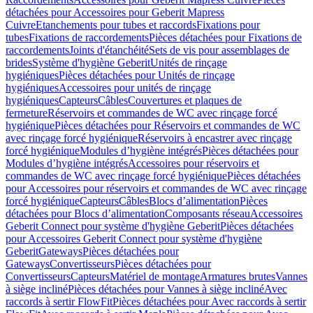
détachées pour Accessoires pour Geberit Mapress
Cuivre
Etanchements pour tubes et raccords
Fixations pour
tubes
Fixations de raccordements
Pièces détachées pour Fixations de
raccordements
Joints d'étanchéité
Sets de vis pour assemblages de
brides
Système d'hygiène Geberit
Unités de rinçage
hygiéniques
Pièces détachées pour Unités de rinçage
hygiéniques
Accessoires pour unités de rinçage
hygiéniques
Capteurs
Câbles
Couvertures et plaques de
fermeture
Réservoirs et commandes de WC avec rinçage forcé
hygiénique
Pièces détachées pour Réservoirs et commandes de WC
avec rinçage forcé hygiénique
Réservoirs à encastrer avec rinçage
forcé hygiénique
Modules d’hygiène intégrés
Pièces détachées pour
Modules d’hygiène intégrés
Accessoires pour réservoirs et
commandes de WC avec rinçage forcé hygiénique
Pièces détachées
pour Accessoires pour réservoirs et commandes de WC avec rinçage
forcé hygiénique
Capteurs
Câbles
Blocs d’alimentation
Pièces
détachées pour Blocs d’alimentation
Composants réseau
Accessoires
Geberit Connect pour système d'hygiène Geberit
Pièces détachées
pour Accessoires Geberit Connect pour système d'hygiène
Geberit
Gateways
Pièces détachées pour
Gateways
Convertisseurs
Pièces détachées pour
Convertisseurs
Capteurs
Matériel de montage
Armatures brutes
Vannes
à siège incliné
Pièces détachées pour Vannes à siège incliné
Avec
raccords à sertir FlowFit
Pièces détachées pour Avec raccords à sertir