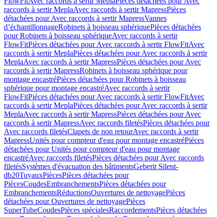
FlowFit
Avec raccords à sertir Mepla
Pièces détachées pour Avec
raccords à sertir Mepla
Avec raccords à sertir Mapress
Pièces
détachées pour Avec raccords à sertir Mapress
Vannes
d’échantillonnage
Robinets à boisseau sphérique
Pièces détachées
pour Robinets à boisseau sphérique
Avec raccords à sertir
FlowFit
Pièces détachées pour Avec raccords à sertir FlowFit
Avec
raccords à sertir Mepla
Pièces détachées pour Avec raccords à sertir
Mepla
Avec raccords à sertir Mapress
Pièces détachées pour Avec
raccords à sertir Mapress
Robinets à boisseau sphérique pour
montage encastré
Pièces détachées pour Robinets à boisseau
sphérique pour montage encastré
Avec raccords à sertir
FlowFit
Pièces détachées pour Avec raccords à sertir FlowFit
Avec
raccords à sertir Mepla
Pièces détachées pour Avec raccords à sertir
Mepla
Avec raccords à sertir Mapress
Pièces détachées pour Avec
raccords à sertir Mapress
Avec raccords filetés
Pièces détachées pour
Avec raccords filetés
Clapets de non retour
Avec raccords à sertir
Mapress
Unités pour compteur d'eau pour montage encastré
Pièces
détachées pour Unités pour compteur d'eau pour montage
encastré
Avec raccords filetés
Pièces détachées pour Avec raccords
filetés
Systèmes d'évacuation des bâtiments
Geberit Silent-
db20
Tuyaux
Pièces
Pièces détachées pour
Pièces
Coudes
Embranchements
Pièces détachées pour
Embranchements
Réductions
Ouvertures de nettoyage
Pièces
détachées pour Ouvertures de nettoyage
Pièces
SuperTube
Coudes
Pièces spéciales
Raccordements
Pièces détachées