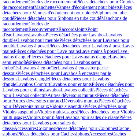
raccordement
Coudes de raccordement
Pièces détachées pour Coudes
de raccordement
Manchettes
Vannes d'écoulement pour bidets
Pièces
détachées pour Vannes d'écoulement pour bidets
Siphons en tube
coudé
Pièces détachées pour Siphons en tube coudé
Manchons de
raccordement
Coudes de
raccordement
Recouvrements
Raccords
Joints
Point
d'eau
Lavabos
Lavabos
Pièces détachées pour Lavabos
Lavabos
doubles
Lavabos pour meuble
Pièces détachées pour Lavabos pour
meuble
Lavabos à poser
Pièces détachées pour Lavabos à poser
Lave-
mains
Pièces détachées pour Lave-mains
Lave-mains à poser
Lave-
mains d'angle
Pièces détachées pour Lave-mains d'angle
Lavabos
semi-emboîtés
Pièces détachées pour Lavabos semi-
emboîtés
Lavabos à emboîter
Lavabos à encastrer par le
dessous
Pièces détachées pour Lavabos à encastrer par le
dessous
Lavabos d'angle
Pièces détachées pour Lavabos
d'angle
Lavabos Comfort
Lavabos pour enfants
Pièces détachées pour
Lavabos pour enfants
Lavabos
Lavabos collectifs
Pièces détachées
pour Lavabos collectifs
Autres déversoirs muraux
Pièces détachées
pour Autres déversoirs muraux
Déversoirs muraux
Pièces détachées
pour Déversoirs muraux
Vidoirs suspendus
Pièces détachées pour
Vidoirs suspendus
Vidoirs multi-usages
Pièces détachées pour Vidoirs
multi-usages
Vidoirs pour plâtre
Lavabos pour salles de classe
Pièces
détachées pour Lavabos pour salles de
classe
Accessoires
Colonnes
Pièces détachées pour Colonnes
Cache-
siphons
Pièces détachées pour Cache-siphons
Accessoires
Caches