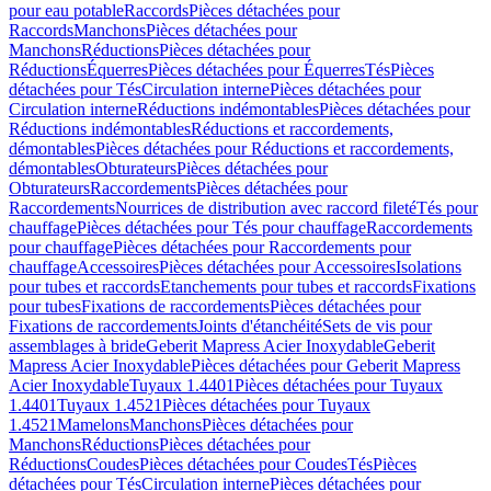
pour eau potable
Raccords
Pièces détachées pour
Raccords
Manchons
Pièces détachées pour
Manchons
Réductions
Pièces détachées pour
Réductions
Équerres
Pièces détachées pour Équerres
Tés
Pièces
détachées pour Tés
Circulation interne
Pièces détachées pour
Circulation interne
Réductions indémontables
Pièces détachées pour
Réductions indémontables
Réductions et raccordements,
démontables
Pièces détachées pour Réductions et raccordements,
démontables
Obturateurs
Pièces détachées pour
Obturateurs
Raccordements
Pièces détachées pour
Raccordements
Nourrices de distribution avec raccord fileté
Tés pour
chauffage
Pièces détachées pour Tés pour chauffage
Raccordements
pour chauffage
Pièces détachées pour Raccordements pour
chauffage
Accessoires
Pièces détachées pour Accessoires
Isolations
pour tubes et raccords
Etanchements pour tubes et raccords
Fixations
pour tubes
Fixations de raccordements
Pièces détachées pour
Fixations de raccordements
Joints d'étanchéité
Sets de vis pour
assemblages à bride
Geberit Mapress Acier Inoxydable
Geberit
Mapress Acier Inoxydable
Pièces détachées pour Geberit Mapress
Acier Inoxydable
Tuyaux 1.4401
Pièces détachées pour Tuyaux
1.4401
Tuyaux 1.4521
Pièces détachées pour Tuyaux
1.4521
Mamelons
Manchons
Pièces détachées pour
Manchons
Réductions
Pièces détachées pour
Réductions
Coudes
Pièces détachées pour Coudes
Tés
Pièces
détachées pour Tés
Circulation interne
Pièces détachées pour