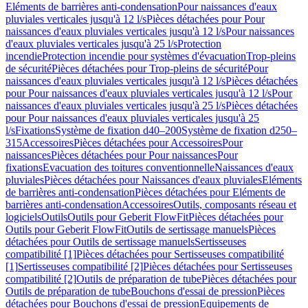
Eléments de barrières anti-condensation
Pour naissances d'eaux
pluviales verticales jusqu'à 12 l/s
Pièces détachées pour Pour
naissances d'eaux pluviales verticales jusqu'à 12 l/s
Pour naissances
d'eaux pluviales verticales jusqu'à 25 l/s
Protection
incendie
Protection incendie pour systèmes d'évacuation
Trop-pleins
de sécurité
Pièces détachées pour Trop-pleins de sécurité
Pour
naissances d'eaux pluviales verticales jusqu'à 12 l/s
Pièces détachées
pour Pour naissances d'eaux pluviales verticales jusqu'à 12 l/s
Pour
naissances d'eaux pluviales verticales jusqu'à 25 l/s
Pièces détachées
pour Pour naissances d'eaux pluviales verticales jusqu'à 25
l/s
Fixations
Système de fixation d40–200
Système de fixation d250–
315
Accessoires
Pièces détachées pour Accessoires
Pour
naissances
Pièces détachées pour Pour naissances
Pour
fixations
Evacuation des toitures conventionnelle
Naissances d'eaux
pluviales
Pièces détachées pour Naissances d'eaux pluviales
Eléments
de barrières anti-condensation
Pièces détachées pour Eléments de
barrières anti-condensation
Accessoires
Outils, composants réseau et
logiciels
Outils
Outils pour Geberit FlowFit
Pièces détachées pour
Outils pour Geberit FlowFit
Outils de sertissage manuels
Pièces
détachées pour Outils de sertissage manuels
Sertisseuses
compatibilité [1]
Pièces détachées pour Sertisseuses compatibilité
[1]
Sertisseuses compatibilité [2]
Pièces détachées pour Sertisseuses
compatibilité [2]
Outils de préparation de tube
Pièces détachées pour
Outils de préparation de tube
Bouchons d'essai de pression
Pièces
détachées pour Bouchons d'essai de pression
Equipements de