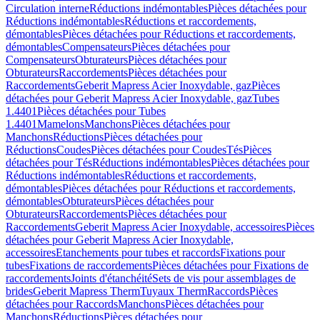
Circulation interne
Réductions indémontables
Pièces détachées pour
Réductions indémontables
Réductions et raccordements,
démontables
Pièces détachées pour Réductions et raccordements,
démontables
Compensateurs
Pièces détachées pour
Compensateurs
Obturateurs
Pièces détachées pour
Obturateurs
Raccordements
Pièces détachées pour
Raccordements
Geberit Mapress Acier Inoxydable, gaz
Pièces
détachées pour Geberit Mapress Acier Inoxydable, gaz
Tubes
1.4401
Pièces détachées pour Tubes
1.4401
Mamelons
Manchons
Pièces détachées pour
Manchons
Réductions
Pièces détachées pour
Réductions
Coudes
Pièces détachées pour Coudes
Tés
Pièces
détachées pour Tés
Réductions indémontables
Pièces détachées pour
Réductions indémontables
Réductions et raccordements,
démontables
Pièces détachées pour Réductions et raccordements,
démontables
Obturateurs
Pièces détachées pour
Obturateurs
Raccordements
Pièces détachées pour
Raccordements
Geberit Mapress Acier Inoxydable, accessoires
Pièces
détachées pour Geberit Mapress Acier Inoxydable,
accessoires
Etanchements pour tubes et raccords
Fixations pour
tubes
Fixations de raccordements
Pièces détachées pour Fixations de
raccordements
Joints d'étanchéité
Sets de vis pour assemblages de
brides
Geberit Mapress Therm
Tuyaux Therm
Raccords
Pièces
détachées pour Raccords
Manchons
Pièces détachées pour
Manchons
Réductions
Pièces détachées pour