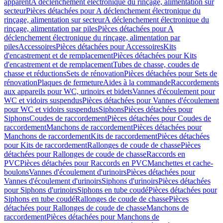
apparent
A déclenchement électronique du rinçage, alimentation sur
secteur
Pièces détachées pour A déclenchement électronique du
rinçage, alimentation sur secteur
A déclenchement électronique du
rinçage, alimentation par piles
Pièces détachées pour A
déclenchement électronique du rinçage, alimentation par
piles
Accessoires
Pièces détachées pour Accessoires
Kits
d'encastrement et de remplacement
Pièces détachées pour Kits
d'encastrement et de remplacement
Tubes de chasse, coudes de
chasse et réductions
Sets de rénovation
Pièces détachées pour Sets de
rénovation
Plaques de fermeture
Aides à la commande
Raccordements
aux appareils pour WC, urinoirs et bidets
Vannes d'écoulement pour
WC et vidoirs suspendus
Pièces détachées pour Vannes d'écoulement
pour WC et vidoirs suspendus
Siphons
Pièces détachées pour
Siphons
Coudes de raccordement
Pièces détachées pour Coudes de
raccordement
Manchons de raccordement
Pièces détachées pour
Manchons de raccordement
Kits de raccordement
Pièces détachées
pour Kits de raccordement
Rallonges de coude de chasse
Pièces
détachées pour Rallonges de coude de chasse
Raccords en
PVC
Pièces détachées pour Raccords en PVC
Manchettes et cache-
boulons
Vannes d'écoulement d'urinoirs
Pièces détachées pour
Vannes d'écoulement d'urinoirs
Siphons d'urinoirs
Pièces détachées
pour Siphons d'urinoirs
Siphons en tube coudé
Pièces détachées pour
Siphons en tube coudé
Rallonges de coude de chasse
Pièces
détachées pour Rallonges de coude de chasse
Manchons de
raccordement
Pièces détachées pour Manchons de