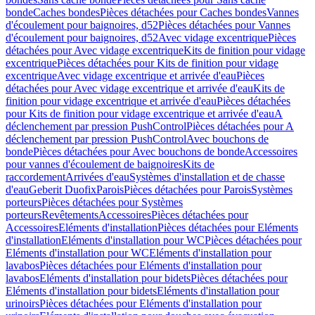
bonde
Caches bondes
Pièces détachées pour Caches bondes
Vannes
d'écoulement pour baignoires, d52
Pièces détachées pour Vannes
d'écoulement pour baignoires, d52
Avec vidage excentrique
Pièces
détachées pour Avec vidage excentrique
Kits de finition pour vidage
excentrique
Pièces détachées pour Kits de finition pour vidage
excentrique
Avec vidage excentrique et arrivée d'eau
Pièces
détachées pour Avec vidage excentrique et arrivée d'eau
Kits de
finition pour vidage excentrique et arrivée d'eau
Pièces détachées
pour Kits de finition pour vidage excentrique et arrivée d'eau
A
déclenchement par pression PushControl
Pièces détachées pour A
déclenchement par pression PushControl
Avec bouchons de
bonde
Pièces détachées pour Avec bouchons de bonde
Accessoires
pour vannes d'écoulement de baignoires
Kits de
raccordement
Arrivées d'eau
Systèmes d'installation et de chasse
d'eau
Geberit Duofix
Parois
Pièces détachées pour Parois
Systèmes
porteurs
Pièces détachées pour Systèmes
porteurs
Revêtements
Accessoires
Pièces détachées pour
Accessoires
Eléments d'installation
Pièces détachées pour Eléments
d'installation
Eléments d'installation pour WC
Pièces détachées pour
Eléments d'installation pour WC
Eléments d'installation pour
lavabos
Pièces détachées pour Eléments d'installation pour
lavabos
Eléments d'installation pour bidets
Pièces détachées pour
Eléments d'installation pour bidets
Eléments d'installation pour
urinoirs
Pièces détachées pour Eléments d'installation pour