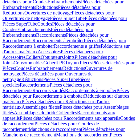
détachées pour Coudes
Embranchements
Pièces détachées pour
Embranchements
Réductions
Pièces détachées pour
Réductions
Ouvertures de nettoyage
Pièces détachées pour
Ouvertures de nettoyage
Pièces SuperTube
Pièces détachées pour
Pièces SuperTube
Coudes
Pièces détachées pour
Coudes
Embranchements
Pièces détachées pour
Embranchements
Raccordements
Pièces détachées pour
Raccordements
Raccordements à emboîter
Pièces détachées pour
Raccordements à emboîter
Raccordements à griffes
Réductions sur
d'autres matériaux
Accessoires
Pièces détachées pour
Accessoires
Colliers
Obturateurs
Joints
Pièces détachées pour
Joints
Consommables
Geberit PE
Tuyaux
Pièces
Pièces détachées pour
Pièces
Coudes
Embranchements
Réductions
Ouvertures de
nettoyage
Pièces détachées pour Ouvertures de
nettoyage
Réductions
Pièces SuperTube
Pièces
spéciales
Raccordements
Pièces détachées pour
Raccordements
Raccords soudés
Raccordements à emboîter
Pièces
détachées pour Raccordements à emboîter
Réductions sur d'autres
matériaux
Pièces détachées pour Réductions sur d'autres
matériaux
Assemblages filetés
Pièces détachées pour Assemblages
filetés
Assemblages de bride
Collerettes
Raccordements aux
appareils
Pièces détachées pour Raccordements aux appareils
Coudes
de raccordement
Pièces détachées pour Coudes de
raccordement
Manchons de raccordement
Pièces détachées pour
Manchons de raccordement
Manchons de raccordement
Pièces