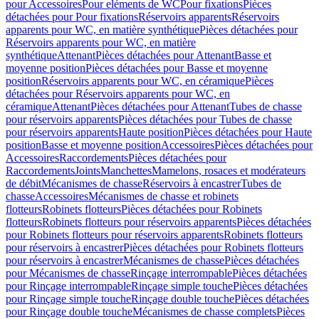
pour Accessoires
Pour eléments de WC
Pour fixations
Pièces
détachées pour Pour fixations
Réservoirs apparents
Réservoirs
apparents pour WC, en matière synthétique
Pièces détachées pour
Réservoirs apparents pour WC, en matière
synthétique
Attenant
Pièces détachées pour Attenant
Basse et
moyenne position
Pièces détachées pour Basse et moyenne
position
Réservoirs apparents pour WC, en céramique
Pièces
détachées pour Réservoirs apparents pour WC, en
céramique
Attenant
Pièces détachées pour Attenant
Tubes de chasse
pour réservoirs apparents
Pièces détachées pour Tubes de chasse
pour réservoirs apparents
Haute position
Pièces détachées pour Haute
position
Basse et moyenne position
Accessoires
Pièces détachées pour
Accessoires
Raccordements
Pièces détachées pour
Raccordements
Joints
Manchettes
Mamelons, rosaces et modérateurs
de débit
Mécanismes de chasse
Réservoirs à encastrer
Tubes de
chasse
Accessoires
Mécanismes de chasse et robinets
flotteurs
Robinets flotteurs
Pièces détachées pour Robinets
flotteurs
Robinets flotteurs pour réservoirs apparents
Pièces détachées
pour Robinets flotteurs pour réservoirs apparents
Robinets flotteurs
pour réservoirs à encastrer
Pièces détachées pour Robinets flotteurs
pour réservoirs à encastrer
Mécanismes de chasse
Pièces détachées
pour Mécanismes de chasse
Rinçage interrompable
Pièces détachées
pour Rinçage interrompable
Rinçage simple touche
Pièces détachées
pour Rinçage simple touche
Rinçage double touche
Pièces détachées
pour Rinçage double touche
Mécanismes de chasse complets
Pièces