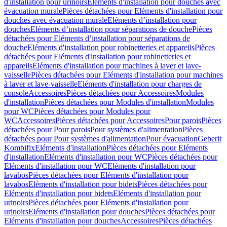
d'installation pour urinoirs
Eléments d'installation pour douches avec
évacuation murale
Pièces détachées pour Eléments d'installation pour
douches avec évacuation murale
Eléments d’installation pour
douches
Eléments d’installation pour séparations de douche
Pièces
détachées pour Eléments d’installation pour séparations de
douche
Eléments d'installation pour robinetteries et appareils
Pièces
détachées pour Eléments d'installation pour robinetteries et
appareils
Eléments d'installation pour machines à laver et lave-
vaisselle
Pièces détachées pour Eléments d'installation pour machines
à laver et lave-vaisselle
Eléments d'installation pour charges de
console
Accessoires
Pièces détachées pour Accessoires
Modules
d'installation
Pièces détachées pour Modules d'installation
Modules
pour WC
Pièces détachées pour Modules pour
WC
Accessoires
Pièces détachées pour Accessoires
Pour parois
Pièces
détachées pour Pour parois
Pour systèmes d'alimentation
Pièces
détachées pour Pour systèmes d'alimentation
Pour évacuation
Geberit
Kombifix
Eléments d'installation
Pièces détachées pour Eléments
d'installation
Eléments d'installation pour WC
Pièces détachées pour
Eléments d'installation pour WC
Eléments d'installation pour
lavabos
Pièces détachées pour Eléments d'installation pour
lavabos
Eléments d'installation pour bidets
Pièces détachées pour
Eléments d'installation pour bidets
Eléments d'installation pour
urinoirs
Pièces détachées pour Eléments d'installation pour
urinoirs
Eléments d'installation pour douches
Pièces détachées pour
Eléments d'installation pour douches
Accessoires
Pièces détachées