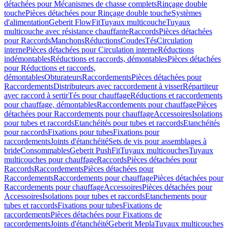
détachées pour Mécanismes de chasse complets
Rinçage double
touche
Pièces détachées pour Rinçage double touche
Systèmes
d'alimentation
Geberit FlowFit
Tuyaux multicouche
Tuyaux
multicouche avec résistance chauffante
Raccords
Pièces détachées
pour Raccords
Manchons
Réductions
Coudes
Tés
Circulation
interne
Pièces détachées pour Circulation interne
Réductions
indémontables
Réductions et raccords, démontables
Pièces détachées
pour Réductions et raccords,
démontables
Obturateurs
Raccordements
Pièces détachées pour
Raccordements
Distributeurs avec raccordement à visser
Répartiteur
avec raccord à sertir
Tés pour chauffage
Réductions et raccordements
pour chauffage, démontables
Raccordements pour chauffage
Pièces
détachées pour Raccordements pour chauffage
Accessoires
Isolations
pour tubes et raccords
Etanchéités pour tubes et raccords
Etanchéités
pour raccords
Fixations pour tubes
Fixations pour
raccordements
Joints d'étanchéité
Sets de vis pour assemblages à
bride
Consommables
Geberit PushFit
Tuyaux multicouches
Tuyaux
multicouches pour chauffage
Raccords
Pièces détachées pour
Raccords
Raccordements
Pièces détachées pour
Raccordements
Raccordements pour chauffage
Pièces détachées pour
Raccordements pour chauffage
Accessoires
Pièces détachées pour
Accessoires
Isolations pour tubes et raccords
Etanchements pour
tubes et raccords
Fixations pour tubes
Fixations de
raccordements
Pièces détachées pour Fixations de
raccordements
Joints d'étanchéité
Geberit Mepla
Tuyaux multicouches