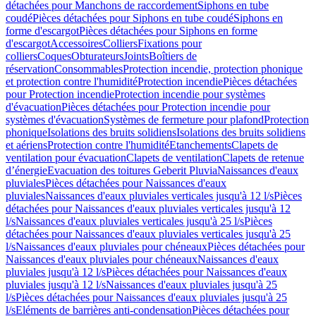
détachées pour Manchons de raccordement
Siphons en tube
coudé
Pièces détachées pour Siphons en tube coudé
Siphons en
forme d'escargot
Pièces détachées pour Siphons en forme
d'escargot
Accessoires
Colliers
Fixations pour
colliers
Coques
Obturateurs
Joints
Boîtiers de
réservation
Consommables
Protection incendie, protection phonique
et protection contre l'humidité
Protection incendie
Pièces détachées
pour Protection incendie
Protection incendie pour systèmes
d'évacuation
Pièces détachées pour Protection incendie pour
systèmes d'évacuation
Systèmes de fermeture pour plafond
Protection
phonique
Isolations des bruits solidiens
Isolations des bruits solidiens
et aériens
Protection contre l'humidité
Etanchements
Clapets de
ventilation pour évacuation
Clapets de ventilation
Clapets de retenue
d’énergie
Evacuation des toitures Geberit Pluvia
Naissances d'eaux
pluviales
Pièces détachées pour Naissances d'eaux
pluviales
Naissances d'eaux pluviales verticales jusqu'à 12 l/s
Pièces
détachées pour Naissances d'eaux pluviales verticales jusqu'à 12
l/s
Naissances d'eaux pluviales verticales jusqu'à 25 l/s
Pièces
détachées pour Naissances d'eaux pluviales verticales jusqu'à 25
l/s
Naissances d'eaux pluviales pour chéneaux
Pièces détachées pour
Naissances d'eaux pluviales pour chéneaux
Naissances d'eaux
pluviales jusqu'à 12 l/s
Pièces détachées pour Naissances d'eaux
pluviales jusqu'à 12 l/s
Naissances d'eaux pluviales jusqu'à 25
l/s
Pièces détachées pour Naissances d'eaux pluviales jusqu'à 25
l/s
Eléments de barrières anti-condensation
Pièces détachées pour