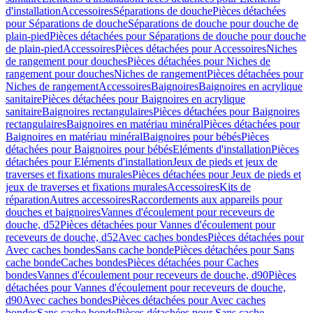
d'installation
Accessoires
Séparations de douche
Pièces détachées
pour Séparations de douche
Séparations de douche pour douche de
plain-pied
Pièces détachées pour Séparations de douche pour douche
de plain-pied
Accessoires
Pièces détachées pour Accessoires
Niches
de rangement pour douches
Pièces détachées pour Niches de
rangement pour douches
Niches de rangement
Pièces détachées pour
Niches de rangement
Accessoires
Baignoires
Baignoires en acrylique
sanitaire
Pièces détachées pour Baignoires en acrylique
sanitaire
Baignoires rectangulaires
Pièces détachées pour Baignoires
rectangulaires
Baignoires en matériau minéral
Pièces détachées pour
Baignoires en matériau minéral
Baignoires pour bébés
Pièces
détachées pour Baignoires pour bébés
Eléments d'installation
Pièces
détachées pour Eléments d'installation
Jeux de pieds et jeux de
traverses et fixations murales
Pièces détachées pour Jeux de pieds et
jeux de traverses et fixations murales
Accessoires
Kits de
réparation
Autres accessoires
Raccordements aux appareils pour
douches et baignoires
Vannes d'écoulement pour receveurs de
douche, d52
Pièces détachées pour Vannes d'écoulement pour
receveurs de douche, d52
Avec caches bondes
Pièces détachées pour
Avec caches bondes
Sans cache bonde
Pièces détachées pour Sans
cache bonde
Caches bondes
Pièces détachées pour Caches
bondes
Vannes d'écoulement pour receveurs de douche, d90
Pièces
détachées pour Vannes d'écoulement pour receveurs de douche,
d90
Avec caches bondes
Pièces détachées pour Avec caches
bondes
Sans cache bonde
Pièces détachées pour Sans cache