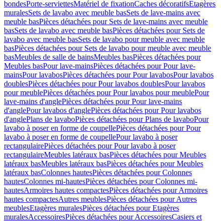
bondes
Porte-serviettes
Matériel de fixation
Caches décoratifs
Etagères
murales
Sets de lavabo avec meuble bas
Sets de lave-mains avec
meuble bas
Pièces détachées pour Sets de lave-mains avec meuble
bas
Sets de lavabo avec meuble bas
Pièces détachées pour Sets de
lavabo avec meuble bas
Sets de lavabo pour meuble avec meuble
bas
Pièces détachées pour Sets de lavabo pour meuble avec meuble
bas
Meubles de salle de bains
Meubles bas
Pièces détachées pour
Meubles bas
Pour lave-mains
Pièces détachées pour Pour lave-
mains
Pour lavabos
Pièces détachées pour Pour lavabos
Pour lavabos
doubles
Pièces détachées pour Pour lavabos doubles
Pour lavabos
pour meuble
Pièces détachées pour Pour lavabos pour meuble
Pour
lave-mains d'angle
Pièces détachées pour Pour lave-mains
d'angle
Pour lavabos d'angle
Pièces détachées pour Pour lavabos
d'angle
Plans de lavabo
Pièces détachées pour Plans de lavabo
Pour
lavabo à poser en forme de coupelle
Pièces détachées pour Pour
lavabo à poser en forme de coupelle
Pour lavabo à poser
rectangulaire
Pièces détachées pour Pour lavabo à poser
rectangulaire
Meubles latéraux bas
Pièces détachées pour Meubles
latéraux bas
Meubles latéraux bas
Pièces détachées pour Meubles
latéraux bas
Colonnes hautes
Pièces détachées pour Colonnes
hautes
Colonnes mi-hautes
Pièces détachées pour Colonnes mi-
hautes
Armoires hautes compactes
Pièces détachées pour Armoires
hautes compactes
Autres meubles
Pièces détachées pour Autres
meubles
Etagères murales
Pièces détachées pour Etagères
murales
Accessoires
Pièces détachées pour Accessoires
Casiers et