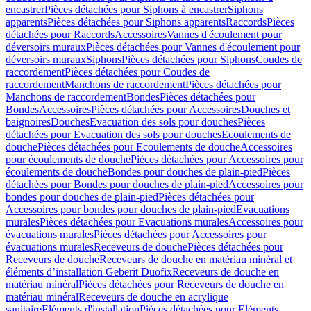
encastrer
Pièces détachées pour Siphons à encastrer
Siphons
apparents
Pièces détachées pour Siphons apparents
Raccords
Pièces
détachées pour Raccords
Accessoires
Vannes d'écoulement pour
déversoirs muraux
Pièces détachées pour Vannes d'écoulement pour
déversoirs muraux
Siphons
Pièces détachées pour Siphons
Coudes de
raccordement
Pièces détachées pour Coudes de
raccordement
Manchons de raccordement
Pièces détachées pour
Manchons de raccordement
Bondes
Pièces détachées pour
Bondes
Accessoires
Pièces détachées pour Accessoires
Douches et
baignoires
Douches
Evacuation des sols pour douches
Pièces
détachées pour Evacuation des sols pour douches
Ecoulements de
douche
Pièces détachées pour Ecoulements de douche
Accessoires
pour écoulements de douche
Pièces détachées pour Accessoires pour
écoulements de douche
Bondes pour douches de plain-pied
Pièces
détachées pour Bondes pour douches de plain-pied
Accessoires pour
bondes pour douches de plain-pied
Pièces détachées pour
Accessoires pour bondes pour douches de plain-pied
Evacuations
murales
Pièces détachées pour Evacuations murales
Accessoires pour
évacuations murales
Pièces détachées pour Accessoires pour
évacuations murales
Receveurs de douche
Pièces détachées pour
Receveurs de douche
Receveurs de douche en matériau minéral et
éléments d’installation Geberit Duofix
Receveurs de douche en
matériau minéral
Pièces détachées pour Receveurs de douche en
matériau minéral
Receveurs de douche en acrylique
sanitaire
Eléments d'installation
Pièces détachées pour Eléments