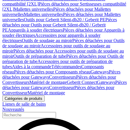
compatibilité [2XL]
Pièces détachées pour Sertisseuses compatibilité
[2XL]
Mallettes universelles
Pièces détachées pour Mallettes
universelles
Mallettes universelles
Pièces détachées pour Mallettes
universelles
Outils pour Geberit Silent-db20 / Geberit PE
Pièces
détachées pour Outils pour Geberit Silent-db20 / Geberit
PE
Appareils à souder électriques
Pièces détachées pour Appareils à
souder électriques
Accessoires pour appareils à souder
électriques
Outils de soudage au miroir
Pièces détachées pour Outils
de soudage au miroir
Accessoires pour outils de soudage au
miroir
Pièces détachées pour Accessoires pour outils de soudage au
miroir
Outils de préparation de tube
Pièces détachées pour Outils de
préparation de tube
Accessoires pour outils de préparation de
tubes
Aides à la commande
Télécommandes
Composants
réseau
Pièces détachées pour Composants réseau
Gateways
Pièces
détachées pour Gateways
Convertisseurs
Pièces détachées pour
Convertisseurs
Matériel de montage
Geberit Connect
Gateways
Pièces
détachées pour Gateways
Convertisseur
Pièces détachées pour
Convertisseur
Matériel de montage
Catégories de produits
Lignes de salle de bains
Nouveautés