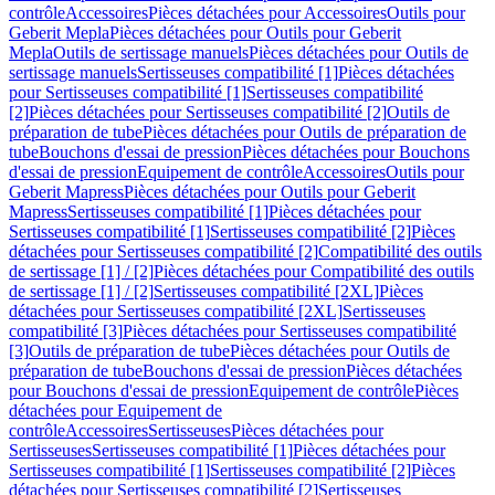
contrôle
Accessoires
Pièces détachées pour Accessoires
Outils pour
Geberit Mepla
Pièces détachées pour Outils pour Geberit
Mepla
Outils de sertissage manuels
Pièces détachées pour Outils de
sertissage manuels
Sertisseuses compatibilité [1]
Pièces détachées
pour Sertisseuses compatibilité [1]
Sertisseuses compatibilité
[2]
Pièces détachées pour Sertisseuses compatibilité [2]
Outils de
préparation de tube
Pièces détachées pour Outils de préparation de
tube
Bouchons d'essai de pression
Pièces détachées pour Bouchons
d'essai de pression
Equipement de contrôle
Accessoires
Outils pour
Geberit Mapress
Pièces détachées pour Outils pour Geberit
Mapress
Sertisseuses compatibilité [1]
Pièces détachées pour
Sertisseuses compatibilité [1]
Sertisseuses compatibilité [2]
Pièces
détachées pour Sertisseuses compatibilité [2]
Compatibilité des outils
de sertissage [1] / [2]
Pièces détachées pour Compatibilité des outils
de sertissage [1] / [2]
Sertisseuses compatibilité [2XL]
Pièces
détachées pour Sertisseuses compatibilité [2XL]
Sertisseuses
compatibilité [3]
Pièces détachées pour Sertisseuses compatibilité
[3]
Outils de préparation de tube
Pièces détachées pour Outils de
préparation de tube
Bouchons d'essai de pression
Pièces détachées
pour Bouchons d'essai de pression
Equipement de contrôle
Pièces
détachées pour Equipement de
contrôle
Accessoires
Sertisseuses
Pièces détachées pour
Sertisseuses
Sertisseuses compatibilité [1]
Pièces détachées pour
Sertisseuses compatibilité [1]
Sertisseuses compatibilité [2]
Pièces
détachées pour Sertisseuses compatibilité [2]
Sertisseuses