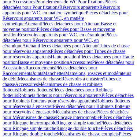
pour Accessoires
Pour eléments de WC
Pour fixations
Pièces
détachées pour Pour fixations
Réservoirs apparents
Réservoirs
apparents pour WC, en matière synthétique
Pièces détachées pour
Réservoirs apparents pour WC, en matière
synthétique
Attenant
Pièces détachées pour Attenant
Basse et
moyenne position
Pièces détachées pour Basse et moyenne
position
Réservoirs apparents pour WC, en céramique
Pièces
détachées pour Réservoirs apparents pour WC, en
céramique
Attenant
Pièces détachées pour Attenant
Tubes de chasse
pour réservoirs apparents
Pièces détachées pour Tubes de chasse
pour réservoirs apparents
Haute position
Pièces détachées pour Haute
position
Basse et moyenne position
Accessoires
Pièces détachées pour
Accessoires
Raccordements
Pièces détachées pour
Raccordements
Joints
Manchettes
Mamelons, rosaces et modérateurs
de débit
Mécanismes de chasse
Réservoirs à encastrer
Tubes de
chasse
Accessoires
Mécanismes de chasse et robinets
flotteurs
Robinets flotteurs
Pièces détachées pour Robinets
flotteurs
Robinets flotteurs pour réservoirs apparents
Pièces détachées
pour Robinets flotteurs pour réservoirs apparents
Robinets flotteurs
pour réservoirs à encastrer
Pièces détachées pour Robinets flotteurs
pour réservoirs à encastrer
Mécanismes de chasse
Pièces détachées
pour Mécanismes de chasse
Rinçage interrompable
Pièces détachées
pour Rinçage interrompable
Rinçage simple touche
Pièces détachées
pour Rinçage simple touche
Rinçage double touche
Pièces détachées
pour Rinçage double touche
Mécanismes de chasse complets
Pièces