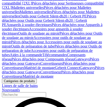
compatibilité [2XL]
Pièces détachées pour Sertisseuses compatibilité
[2XL]
Mallettes universelles
Pièces détachées pour Mallettes
universelles
Mallettes universelles
Pièces détachées pour Mallettes
universelles
Outils pour Geberit Silent-db20 / Geberit PE
Pièces
détachées pour Outils pour Geberit Silent-db20 / Geberit
PE
Appareils à souder électriques
Pièces détachées pour Appareils à
souder électriques
Accessoires pour appareils à souder
électriques
Outils de soudage au miroir
Pièces détachées pour Outils
de soudage au miroir
Accessoires pour outils de soudage au
miroir
Pièces détachées pour Accessoires pour outils de soudage au
miroir
Outils de préparation de tube
Pièces détachées pour Outils de
préparation de tube
Accessoires pour outils de préparation de
tubes
Aides à la commande
Télécommandes
Composants
réseau
Pièces détachées pour Composants réseau
Gateways
Pièces
détachées pour Gateways
Convertisseurs
Pièces détachées pour
Convertisseurs
Matériel de montage
Geberit Connect
Gateways
Pièces
détachées pour Gateways
Convertisseur
Pièces détachées pour
Convertisseur
Matériel de montage
Catégories de produits
Lignes de salle de bains
Nouveautés