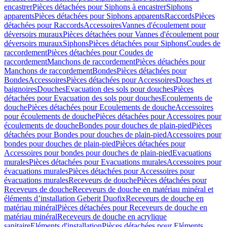
encastrer
Pièces détachées pour Siphons à encastrer
Siphons
apparents
Pièces détachées pour Siphons apparents
Raccords
Pièces
détachées pour Raccords
Accessoires
Vannes d'écoulement pour
déversoirs muraux
Pièces détachées pour Vannes d'écoulement pour
déversoirs muraux
Siphons
Pièces détachées pour Siphons
Coudes de
raccordement
Pièces détachées pour Coudes de
raccordement
Manchons de raccordement
Pièces détachées pour
Manchons de raccordement
Bondes
Pièces détachées pour
Bondes
Accessoires
Pièces détachées pour Accessoires
Douches et
baignoires
Douches
Evacuation des sols pour douches
Pièces
détachées pour Evacuation des sols pour douches
Ecoulements de
douche
Pièces détachées pour Ecoulements de douche
Accessoires
pour écoulements de douche
Pièces détachées pour Accessoires pour
écoulements de douche
Bondes pour douches de plain-pied
Pièces
détachées pour Bondes pour douches de plain-pied
Accessoires pour
bondes pour douches de plain-pied
Pièces détachées pour
Accessoires pour bondes pour douches de plain-pied
Evacuations
murales
Pièces détachées pour Evacuations murales
Accessoires pour
évacuations murales
Pièces détachées pour Accessoires pour
évacuations murales
Receveurs de douche
Pièces détachées pour
Receveurs de douche
Receveurs de douche en matériau minéral et
éléments d’installation Geberit Duofix
Receveurs de douche en
matériau minéral
Pièces détachées pour Receveurs de douche en
matériau minéral
Receveurs de douche en acrylique
sanitaire
Eléments d'installation
Pièces détachées pour Eléments