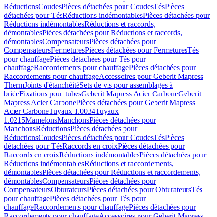
Réductions
Coudes
Pièces détachées pour Coudes
Tés
Pièces
détachées pour Tés
Réductions indémontables
Pièces détachées pour
Réductions indémontables
Réductions et raccords,
démontables
Pièces détachées pour Réductions et raccords,
démontables
Compensateurs
Pièces détachées pour
Compensateurs
Fermetures
Pièces détachées pour Fermetures
Tés
pour chauffage
Pièces détachées pour Tés pour
chauffage
Raccordements pour chauffage
Pièces détachées pour
Raccordements pour chauffage
Accessoires pour Geberit Mapress
Therm
Joints d'étanchéité
Sets de vis pour assemblages à
bride
Fixations pour tubes
Geberit Mapress Acier Carbone
Geberit
Mapress Acier Carbone
Pièces détachées pour Geberit Mapress
Acier Carbone
Tuyaux 1.0034
Tuyaux
1.0215
Mamelons
Manchons
Pièces détachées pour
Manchons
Réductions
Pièces détachées pour
Réductions
Coudes
Pièces détachées pour Coudes
Tés
Pièces
détachées pour Tés
Raccords en croix
Pièces détachées pour
Raccords en croix
Réductions indémontables
Pièces détachées pour
Réductions indémontables
Réductions et raccordements,
démontables
Pièces détachées pour Réductions et raccordements,
démontables
Compensateurs
Pièces détachées pour
Compensateurs
Obturateurs
Pièces détachées pour Obturateurs
Tés
pour chauffage
Pièces détachées pour Tés pour
chauffage
Raccordements pour chauffage
Pièces détachées pour
Raccordements pour chauffage
Accessoires pour Geberit Mapress