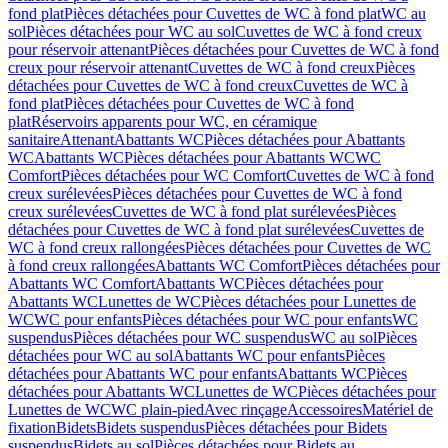
fond plat
Pièces détachées pour Cuvettes de WC à fond plat
WC au
sol
Pièces détachées pour WC au sol
Cuvettes de WC à fond creux
pour réservoir attenant
Pièces détachées pour Cuvettes de WC à fond
creux pour réservoir attenant
Cuvettes de WC à fond creux
Pièces
détachées pour Cuvettes de WC à fond creux
Cuvettes de WC à
fond plat
Pièces détachées pour Cuvettes de WC à fond
plat
Réservoirs apparents pour WC, en céramique
sanitaire
Attenant
Abattants WC
Pièces détachées pour Abattants
WC
Abattants WC
Pièces détachées pour Abattants WC
WC
Comfort
Pièces détachées pour WC Comfort
Cuvettes de WC à fond
creux surélevées
Pièces détachées pour Cuvettes de WC à fond
creux surélevées
Cuvettes de WC à fond plat surélevées
Pièces
détachées pour Cuvettes de WC à fond plat surélevées
Cuvettes de
WC à fond creux rallongées
Pièces détachées pour Cuvettes de WC
à fond creux rallongées
Abattants WC Comfort
Pièces détachées pour
Abattants WC Comfort
Abattants WC
Pièces détachées pour
Abattants WC
Lunettes de WC
Pièces détachées pour Lunettes de
WC
WC pour enfants
Pièces détachées pour WC pour enfants
WC
suspendus
Pièces détachées pour WC suspendus
WC au sol
Pièces
détachées pour WC au sol
Abattants WC pour enfants
Pièces
détachées pour Abattants WC pour enfants
Abattants WC
Pièces
détachées pour Abattants WC
Lunettes de WC
Pièces détachées pour
Lunettes de WC
WC plain-pied
Avec rinçage
Accessoires
Matériel de
fixation
Bidets
Bidets suspendus
Pièces détachées pour Bidets
suspendus
Bidets au sol
Pièces détachées pour Bidets au