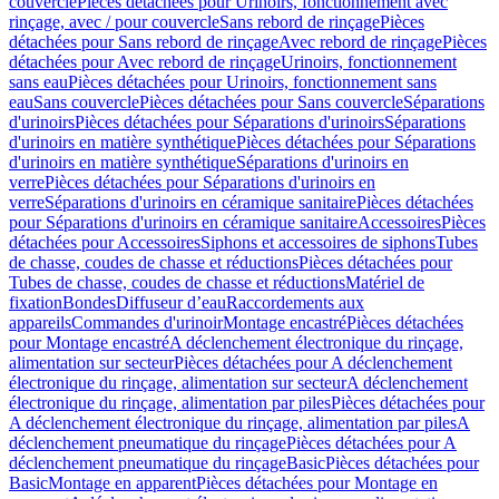
couvercle
Pièces détachées pour Urinoirs, fonctionnement avec
rinçage, avec / pour couvercle
Sans rebord de rinçage
Pièces
détachées pour Sans rebord de rinçage
Avec rebord de rinçage
Pièces
détachées pour Avec rebord de rinçage
Urinoirs, fonctionnement
sans eau
Pièces détachées pour Urinoirs, fonctionnement sans
eau
Sans couvercle
Pièces détachées pour Sans couvercle
Séparations
d'urinoirs
Pièces détachées pour Séparations d'urinoirs
Séparations
d'urinoirs en matière synthétique
Pièces détachées pour Séparations
d'urinoirs en matière synthétique
Séparations d'urinoirs en
verre
Pièces détachées pour Séparations d'urinoirs en
verre
Séparations d'urinoirs en céramique sanitaire
Pièces détachées
pour Séparations d'urinoirs en céramique sanitaire
Accessoires
Pièces
détachées pour Accessoires
Siphons et accessoires de siphons
Tubes
de chasse, coudes de chasse et réductions
Pièces détachées pour
Tubes de chasse, coudes de chasse et réductions
Matériel de
fixation
Bondes
Diffuseur d’eau
Raccordements aux
appareils
Commandes d'urinoir
Montage encastré
Pièces détachées
pour Montage encastré
A déclenchement électronique du rinçage,
alimentation sur secteur
Pièces détachées pour A déclenchement
électronique du rinçage, alimentation sur secteur
A déclenchement
électronique du rinçage, alimentation par piles
Pièces détachées pour
A déclenchement électronique du rinçage, alimentation par piles
A
déclenchement pneumatique du rinçage
Pièces détachées pour A
déclenchement pneumatique du rinçage
Basic
Pièces détachées pour
Basic
Montage en apparent
Pièces détachées pour Montage en