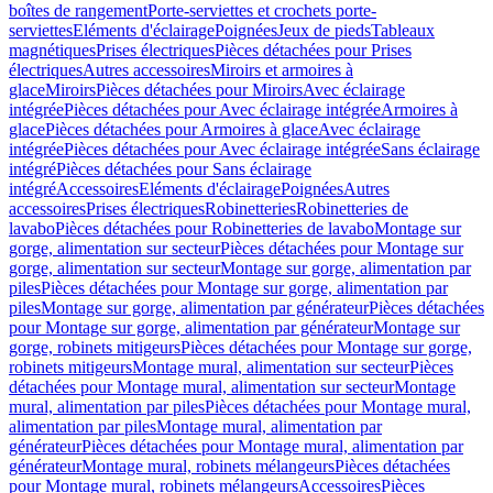
boîtes de rangement
Porte-serviettes et crochets porte-
serviettes
Eléments d'éclairage
Poignées
Jeux de pieds
Tableaux
magnétiques
Prises électriques
Pièces détachées pour Prises
électriques
Autres accessoires
Miroirs et armoires à
glace
Miroirs
Pièces détachées pour Miroirs
Avec éclairage
intégrée
Pièces détachées pour Avec éclairage intégrée
Armoires à
glace
Pièces détachées pour Armoires à glace
Avec éclairage
intégrée
Pièces détachées pour Avec éclairage intégrée
Sans éclairage
intégré
Pièces détachées pour Sans éclairage
intégré
Accessoires
Eléments d'éclairage
Poignées
Autres
accessoires
Prises électriques
Robinetteries
Robinetteries de
lavabo
Pièces détachées pour Robinetteries de lavabo
Montage sur
gorge, alimentation sur secteur
Pièces détachées pour Montage sur
gorge, alimentation sur secteur
Montage sur gorge, alimentation par
piles
Pièces détachées pour Montage sur gorge, alimentation par
piles
Montage sur gorge, alimentation par générateur
Pièces détachées
pour Montage sur gorge, alimentation par générateur
Montage sur
gorge, robinets mitigeurs
Pièces détachées pour Montage sur gorge,
robinets mitigeurs
Montage mural, alimentation sur secteur
Pièces
détachées pour Montage mural, alimentation sur secteur
Montage
mural, alimentation par piles
Pièces détachées pour Montage mural,
alimentation par piles
Montage mural, alimentation par
générateur
Pièces détachées pour Montage mural, alimentation par
générateur
Montage mural, robinets mélangeurs
Pièces détachées
pour Montage mural, robinets mélangeurs
Accessoires
Pièces