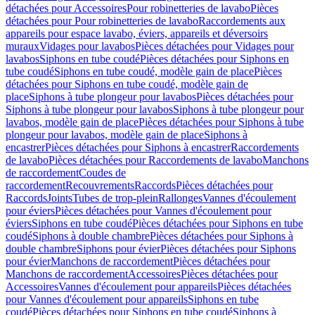
détachées pour Accessoires
Pour robinetteries de lavabo
Pièces
détachées pour Pour robinetteries de lavabo
Raccordements aux
appareils pour espace lavabo, éviers, appareils et déversoirs
muraux
Vidages pour lavabos
Pièces détachées pour Vidages pour
lavabos
Siphons en tube coudé
Pièces détachées pour Siphons en
tube coudé
Siphons en tube coudé, modèle gain de place
Pièces
détachées pour Siphons en tube coudé, modèle gain de
place
Siphons à tube plongeur pour lavabos
Pièces détachées pour
Siphons à tube plongeur pour lavabos
Siphons à tube plongeur pour
lavabos, modèle gain de place
Pièces détachées pour Siphons à tube
plongeur pour lavabos, modèle gain de place
Siphons à
encastrer
Pièces détachées pour Siphons à encastrer
Raccordements
de lavabo
Pièces détachées pour Raccordements de lavabo
Manchons
de raccordement
Coudes de
raccordement
Recouvrements
Raccords
Pièces détachées pour
Raccords
Joints
Tubes de trop-plein
Rallonges
Vannes d'écoulement
pour éviers
Pièces détachées pour Vannes d'écoulement pour
éviers
Siphons en tube coudé
Pièces détachées pour Siphons en tube
coudé
Siphons à double chambre
Pièces détachées pour Siphons à
double chambre
Siphons pour évier
Pièces détachées pour Siphons
pour évier
Manchons de raccordement
Pièces détachées pour
Manchons de raccordement
Accessoires
Pièces détachées pour
Accessoires
Vannes d'écoulement pour appareils
Pièces détachées
pour Vannes d'écoulement pour appareils
Siphons en tube
coudé
Pièces détachées pour Siphons en tube coudé
Siphons à