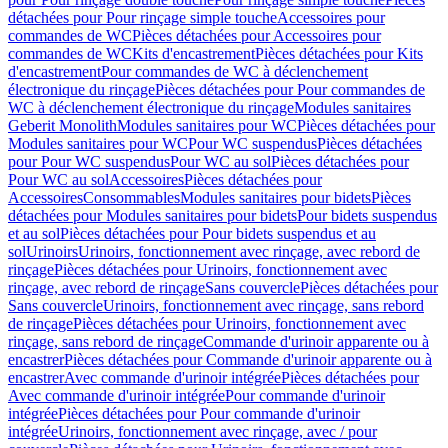
détachées pour Pour rinçage simple touche
Accessoires pour
commandes de WC
Pièces détachées pour Accessoires pour
commandes de WC
Kits d'encastrement
Pièces détachées pour Kits
d'encastrement
Pour commandes de WC à déclenchement
électronique du rinçage
Pièces détachées pour Pour commandes de
WC à déclenchement électronique du rinçage
Modules sanitaires
Geberit Monolith
Modules sanitaires pour WC
Pièces détachées pour
Modules sanitaires pour WC
Pour WC suspendus
Pièces détachées
pour Pour WC suspendus
Pour WC au sol
Pièces détachées pour
Pour WC au sol
Accessoires
Pièces détachées pour
Accessoires
Consommables
Modules sanitaires pour bidets
Pièces
détachées pour Modules sanitaires pour bidets
Pour bidets suspendus
et au sol
Pièces détachées pour Pour bidets suspendus et au
sol
Urinoirs
Urinoirs, fonctionnement avec rinçage, avec rebord de
rinçage
Pièces détachées pour Urinoirs, fonctionnement avec
rinçage, avec rebord de rinçage
Sans couvercle
Pièces détachées pour
Sans couvercle
Urinoirs, fonctionnement avec rinçage, sans rebord
de rinçage
Pièces détachées pour Urinoirs, fonctionnement avec
rinçage, sans rebord de rinçage
Commande d'urinoir apparente ou à
encastrer
Pièces détachées pour Commande d'urinoir apparente ou à
encastrer
Avec commande d'urinoir intégrée
Pièces détachées pour
Avec commande d'urinoir intégrée
Pour commande d'urinoir
intégrée
Pièces détachées pour Pour commande d'urinoir
intégrée
Urinoirs, fonctionnement avec rinçage, avec / pour