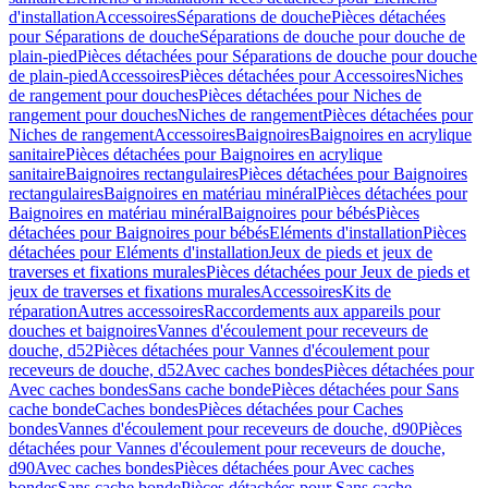
d'installation
Accessoires
Séparations de douche
Pièces détachées
pour Séparations de douche
Séparations de douche pour douche de
plain-pied
Pièces détachées pour Séparations de douche pour douche
de plain-pied
Accessoires
Pièces détachées pour Accessoires
Niches
de rangement pour douches
Pièces détachées pour Niches de
rangement pour douches
Niches de rangement
Pièces détachées pour
Niches de rangement
Accessoires
Baignoires
Baignoires en acrylique
sanitaire
Pièces détachées pour Baignoires en acrylique
sanitaire
Baignoires rectangulaires
Pièces détachées pour Baignoires
rectangulaires
Baignoires en matériau minéral
Pièces détachées pour
Baignoires en matériau minéral
Baignoires pour bébés
Pièces
détachées pour Baignoires pour bébés
Eléments d'installation
Pièces
détachées pour Eléments d'installation
Jeux de pieds et jeux de
traverses et fixations murales
Pièces détachées pour Jeux de pieds et
jeux de traverses et fixations murales
Accessoires
Kits de
réparation
Autres accessoires
Raccordements aux appareils pour
douches et baignoires
Vannes d'écoulement pour receveurs de
douche, d52
Pièces détachées pour Vannes d'écoulement pour
receveurs de douche, d52
Avec caches bondes
Pièces détachées pour
Avec caches bondes
Sans cache bonde
Pièces détachées pour Sans
cache bonde
Caches bondes
Pièces détachées pour Caches
bondes
Vannes d'écoulement pour receveurs de douche, d90
Pièces
détachées pour Vannes d'écoulement pour receveurs de douche,
d90
Avec caches bondes
Pièces détachées pour Avec caches
bondes
Sans cache bonde
Pièces détachées pour Sans cache