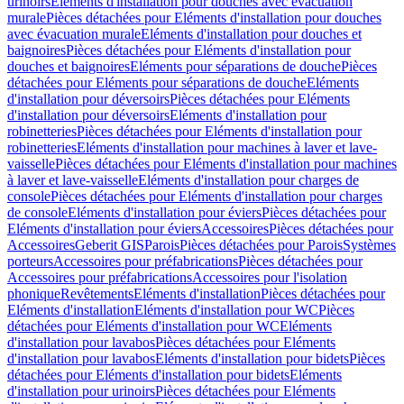
urinoirs
Eléments d'installation pour douches avec évacuation
murale
Pièces détachées pour Eléments d'installation pour douches
avec évacuation murale
Eléments d'installation pour douches et
baignoires
Pièces détachées pour Eléments d'installation pour
douches et baignoires
Eléments pour séparations de douche
Pièces
détachées pour Eléments pour séparations de douche
Eléments
d'installation pour déversoirs
Pièces détachées pour Eléments
d'installation pour déversoirs
Eléments d'installation pour
robinetteries
Pièces détachées pour Eléments d'installation pour
robinetteries
Eléments d'installation pour machines à laver et lave-
vaisselle
Pièces détachées pour Eléments d'installation pour machines
à laver et lave-vaisselle
Eléments d'installation pour charges de
console
Pièces détachées pour Eléments d'installation pour charges
de console
Eléments d'installation pour éviers
Pièces détachées pour
Eléments d'installation pour éviers
Accessoires
Pièces détachées pour
Accessoires
Geberit GIS
Parois
Pièces détachées pour Parois
Systèmes
porteurs
Accessoires pour préfabrications
Pièces détachées pour
Accessoires pour préfabrications
Accessoires pour l'isolation
phonique
Revêtements
Eléments d'installation
Pièces détachées pour
Eléments d'installation
Eléments d'installation pour WC
Pièces
détachées pour Eléments d'installation pour WC
Eléments
d'installation pour lavabos
Pièces détachées pour Eléments
d'installation pour lavabos
Eléments d'installation pour bidets
Pièces
détachées pour Eléments d'installation pour bidets
Eléments
d'installation pour urinoirs
Pièces détachées pour Eléments