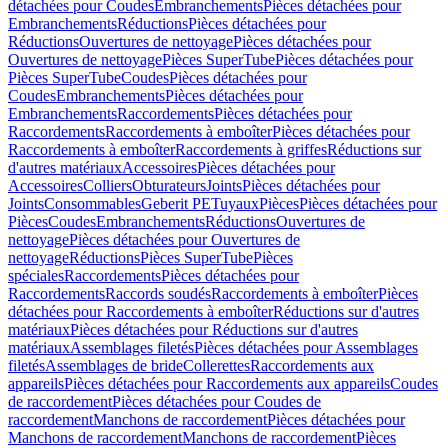
détachées pour Coudes
Embranchements
Pièces détachées pour
Embranchements
Réductions
Pièces détachées pour
Réductions
Ouvertures de nettoyage
Pièces détachées pour
Ouvertures de nettoyage
Pièces SuperTube
Pièces détachées pour
Pièces SuperTube
Coudes
Pièces détachées pour
Coudes
Embranchements
Pièces détachées pour
Embranchements
Raccordements
Pièces détachées pour
Raccordements
Raccordements à emboîter
Pièces détachées pour
Raccordements à emboîter
Raccordements à griffes
Réductions sur
d'autres matériaux
Accessoires
Pièces détachées pour
Accessoires
Colliers
Obturateurs
Joints
Pièces détachées pour
Joints
Consommables
Geberit PE
Tuyaux
Pièces
Pièces détachées pour
Pièces
Coudes
Embranchements
Réductions
Ouvertures de
nettoyage
Pièces détachées pour Ouvertures de
nettoyage
Réductions
Pièces SuperTube
Pièces
spéciales
Raccordements
Pièces détachées pour
Raccordements
Raccords soudés
Raccordements à emboîter
Pièces
détachées pour Raccordements à emboîter
Réductions sur d'autres
matériaux
Pièces détachées pour Réductions sur d'autres
matériaux
Assemblages filetés
Pièces détachées pour Assemblages
filetés
Assemblages de bride
Collerettes
Raccordements aux
appareils
Pièces détachées pour Raccordements aux appareils
Coudes
de raccordement
Pièces détachées pour Coudes de
raccordement
Manchons de raccordement
Pièces détachées pour
Manchons de raccordement
Manchons de raccordement
Pièces