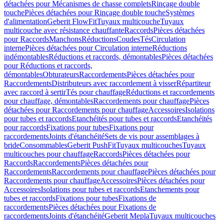
détachées pour Mécanismes de chasse complets
Rinçage double
touche
Pièces détachées pour Rinçage double touche
Systèmes
d'alimentation
Geberit FlowFit
Tuyaux multicouche
Tuyaux
multicouche avec résistance chauffante
Raccords
Pièces détachées
pour Raccords
Manchons
Réductions
Coudes
Tés
Circulation
interne
Pièces détachées pour Circulation interne
Réductions
indémontables
Réductions et raccords, démontables
Pièces détachées
pour Réductions et raccords,
démontables
Obturateurs
Raccordements
Pièces détachées pour
Raccordements
Distributeurs avec raccordement à visser
Répartiteur
avec raccord à sertir
Tés pour chauffage
Réductions et raccordements
pour chauffage, démontables
Raccordements pour chauffage
Pièces
détachées pour Raccordements pour chauffage
Accessoires
Isolations
pour tubes et raccords
Etanchéités pour tubes et raccords
Etanchéités
pour raccords
Fixations pour tubes
Fixations pour
raccordements
Joints d'étanchéité
Sets de vis pour assemblages à
bride
Consommables
Geberit PushFit
Tuyaux multicouches
Tuyaux
multicouches pour chauffage
Raccords
Pièces détachées pour
Raccords
Raccordements
Pièces détachées pour
Raccordements
Raccordements pour chauffage
Pièces détachées pour
Raccordements pour chauffage
Accessoires
Pièces détachées pour
Accessoires
Isolations pour tubes et raccords
Etanchements pour
tubes et raccords
Fixations pour tubes
Fixations de
raccordements
Pièces détachées pour Fixations de
raccordements
Joints d'étanchéité
Geberit Mepla
Tuyaux multicouches