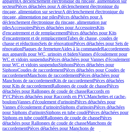
apparent
A déclenchement électronique du rinçage, alimentation sur
secteur
Pièces détachées pour A déclenchement électronique du
rinçage, alimentation sur secteur
A déclenchement électronique du
rinçage, alimentation par piles
Pièces détachées pour A
déclenchement électronique du rinçage, alimentation par
piles
Accessoires
Pièces détachées pour Accessoires
Kits
d'encastrement et de remplacement
Pièces détachées pour Kits
d'encastrement et de remplacement
Tubes de chasse, coudes de
chasse et réductions
Sets de rénovation
Pièces détachées pour Sets de
rénovation
Plaques de fermeture
Aides à la commande
Raccordements
aux appareils pour WC, urinoirs et bidets
Vannes d'écoulement pour
WC et vidoirs suspendus
Pièces détachées pour Vannes d'écoulement
pour WC et vidoirs suspendus
Siphons
Pièces détachées pour
Siphons
Coudes de raccordement
Pièces détachées pour Coudes de
raccordement
Manchons de raccordement
Pièces détachées pour
Manchons de raccordement
Kits de raccordement
Pièces détachées
pour Kits de raccordement
Rallonges de coude de chasse
Pièces
détachées pour Rallonges de coude de chasse
Raccords en
PVC
Pièces détachées pour Raccords en PVC
Manchettes et cache-
boulons
Vannes d'écoulement d'urinoirs
Pièces détachées pour
Vannes d'écoulement d'urinoirs
Siphons d'urinoirs
Pièces détachées
pour Siphons d'urinoirs
Siphons en tube coudé
Pièces détachées pour
Siphons en tube coudé
Rallonges de coude de chasse
Pièces
détachées pour Rallonges de coude de chasse
Manchons de
raccordement
Pièces détachées pour Manchons de