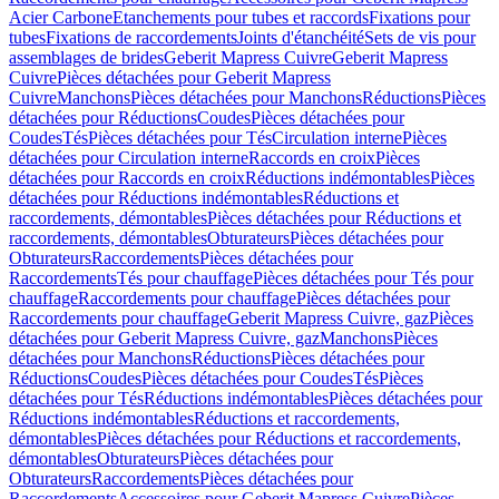
Acier Carbone
Etanchements pour tubes et raccords
Fixations pour
tubes
Fixations de raccordements
Joints d'étanchéité
Sets de vis pour
assemblages de brides
Geberit Mapress Cuivre
Geberit Mapress
Cuivre
Pièces détachées pour Geberit Mapress
Cuivre
Manchons
Pièces détachées pour Manchons
Réductions
Pièces
détachées pour Réductions
Coudes
Pièces détachées pour
Coudes
Tés
Pièces détachées pour Tés
Circulation interne
Pièces
détachées pour Circulation interne
Raccords en croix
Pièces
détachées pour Raccords en croix
Réductions indémontables
Pièces
détachées pour Réductions indémontables
Réductions et
raccordements, démontables
Pièces détachées pour Réductions et
raccordements, démontables
Obturateurs
Pièces détachées pour
Obturateurs
Raccordements
Pièces détachées pour
Raccordements
Tés pour chauffage
Pièces détachées pour Tés pour
chauffage
Raccordements pour chauffage
Pièces détachées pour
Raccordements pour chauffage
Geberit Mapress Cuivre, gaz
Pièces
détachées pour Geberit Mapress Cuivre, gaz
Manchons
Pièces
détachées pour Manchons
Réductions
Pièces détachées pour
Réductions
Coudes
Pièces détachées pour Coudes
Tés
Pièces
détachées pour Tés
Réductions indémontables
Pièces détachées pour
Réductions indémontables
Réductions et raccordements,
démontables
Pièces détachées pour Réductions et raccordements,
démontables
Obturateurs
Pièces détachées pour
Obturateurs
Raccordements
Pièces détachées pour
Raccordements
Accessoires pour Geberit Mapress Cuivre
Pièces