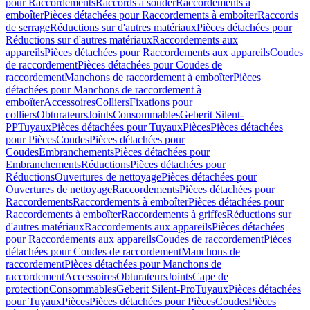
pour Raccordements
Raccords à souder
Raccordements à
emboîter
Pièces détachées pour Raccordements à emboîter
Raccords
de serrage
Réductions sur d'autres matériaux
Pièces détachées pour
Réductions sur d'autres matériaux
Raccordements aux
appareils
Pièces détachées pour Raccordements aux appareils
Coudes
de raccordement
Pièces détachées pour Coudes de
raccordement
Manchons de raccordement à emboîter
Pièces
détachées pour Manchons de raccordement à
emboîter
Accessoires
Colliers
Fixations pour
colliers
Obturateurs
Joints
Consommables
Geberit Silent-
PP
Tuyaux
Pièces détachées pour Tuyaux
Pièces
Pièces détachées
pour Pièces
Coudes
Pièces détachées pour
Coudes
Embranchements
Pièces détachées pour
Embranchements
Réductions
Pièces détachées pour
Réductions
Ouvertures de nettoyage
Pièces détachées pour
Ouvertures de nettoyage
Raccordements
Pièces détachées pour
Raccordements
Raccordements à emboîter
Pièces détachées pour
Raccordements à emboîter
Raccordements à griffes
Réductions sur
d'autres matériaux
Raccordements aux appareils
Pièces détachées
pour Raccordements aux appareils
Coudes de raccordement
Pièces
détachées pour Coudes de raccordement
Manchons de
raccordement
Pièces détachées pour Manchons de
raccordement
Accessoires
Obturateurs
Joints
Cape de
protection
Consommables
Geberit Silent-Pro
Tuyaux
Pièces détachées
pour Tuyaux
Pièces
Pièces détachées pour Pièces
Coudes
Pièces