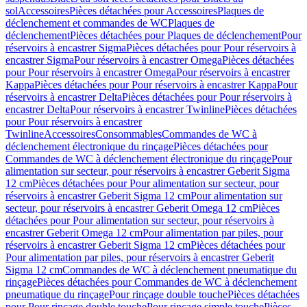
sol
Accessoires
Pièces détachées pour Accessoires
Plaques de
déclenchement et commandes de WC
Plaques de
déclenchement
Pièces détachées pour Plaques de déclenchement
Pour
réservoirs à encastrer Sigma
Pièces détachées pour Pour réservoirs à
encastrer Sigma
Pour réservoirs à encastrer Omega
Pièces détachées
pour Pour réservoirs à encastrer Omega
Pour réservoirs à encastrer
Kappa
Pièces détachées pour Pour réservoirs à encastrer Kappa
Pour
réservoirs à encastrer Delta
Pièces détachées pour Pour réservoirs à
encastrer Delta
Pour réservoirs à encastrer Twinline
Pièces détachées
pour Pour réservoirs à encastrer
Twinline
Accessoires
Consommables
Commandes de WC à
déclenchement électronique du rinçage
Pièces détachées pour
Commandes de WC à déclenchement électronique du rinçage
Pour
alimentation sur secteur, pour réservoirs à encastrer Geberit Sigma
12 cm
Pièces détachées pour Pour alimentation sur secteur, pour
réservoirs à encastrer Geberit Sigma 12 cm
Pour alimentation sur
secteur, pour réservoirs à encastrer Geberit Omega 12 cm
Pièces
détachées pour Pour alimentation sur secteur, pour réservoirs à
encastrer Geberit Omega 12 cm
Pour alimentation par piles, pour
réservoirs à encastrer Geberit Sigma 12 cm
Pièces détachées pour
Pour alimentation par piles, pour réservoirs à encastrer Geberit
Sigma 12 cm
Commandes de WC à déclenchement pneumatique du
rinçage
Pièces détachées pour Commandes de WC à déclenchement
pneumatique du rinçage
Pour rinçage double touche
Pièces détachées
pour Pour rinçage double touche
Pour rinçage simple touche
Pièces