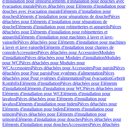
d'installation pour urinoirs
Eléments d'installation pour douches avec
évacuation murale
Pièces détachées pour Eléments d'installation pour
douches avec évacuation murale
Eléments d’installation pour
douches
Eléments d’installation pour séparations de douche
Pièces
détachées pour Eléments d’installation pour séparations de
douche
Eléments d'installation pour robinetteries et appareils
Pièces
détachées pour Eléments d'installation pour robinetteries et
appareils
Eléments d'installation pour machines à laver et lave-
vaisselle
Pièces détachées pour Eléments d'installation pour machines
à laver et lave-vaisselle
Eléments d'installation pour charges de
console
Accessoires
Pièces détachées pour Accessoires
Modules
d'installation
Pièces détachées pour Modules d'installation
Modules
pour WC
Pièces détachées pour Modules pour
WC
Accessoires
Pièces détachées pour Accessoires
Pour parois
Pièces
détachées pour Pour parois
Pour systèmes d'alimentation
Pièces
détachées pour Pour systèmes d'alimentation
Pour évacuation
Geberit
Kombifix
Eléments d'installation
Pièces détachées pour Eléments
d'installation
Eléments d'installation pour WC
Pièces détachées pour
Eléments d'installation pour WC
Eléments d'installation pour
lavabos
Pièces détachées pour Eléments d'installation pour
lavabos
Eléments d'installation pour bidets
Pièces détachées pour
Eléments d'installation pour bidets
Eléments d'installation pour
urinoirs
Pièces détachées pour Eléments d'installation pour
urinoirs
Eléments d'installation pour douches
Pièces détachées pour
Eléments d'installation pour douches
Accessoires
Pièces détachées