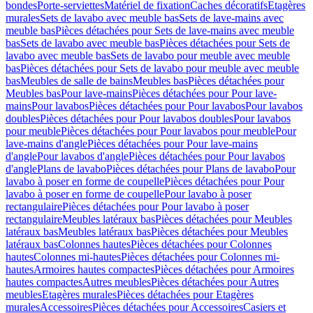
bondes
Porte-serviettes
Matériel de fixation
Caches décoratifs
Etagères
murales
Sets de lavabo avec meuble bas
Sets de lave-mains avec
meuble bas
Pièces détachées pour Sets de lave-mains avec meuble
bas
Sets de lavabo avec meuble bas
Pièces détachées pour Sets de
lavabo avec meuble bas
Sets de lavabo pour meuble avec meuble
bas
Pièces détachées pour Sets de lavabo pour meuble avec meuble
bas
Meubles de salle de bains
Meubles bas
Pièces détachées pour
Meubles bas
Pour lave-mains
Pièces détachées pour Pour lave-
mains
Pour lavabos
Pièces détachées pour Pour lavabos
Pour lavabos
doubles
Pièces détachées pour Pour lavabos doubles
Pour lavabos
pour meuble
Pièces détachées pour Pour lavabos pour meuble
Pour
lave-mains d'angle
Pièces détachées pour Pour lave-mains
d'angle
Pour lavabos d'angle
Pièces détachées pour Pour lavabos
d'angle
Plans de lavabo
Pièces détachées pour Plans de lavabo
Pour
lavabo à poser en forme de coupelle
Pièces détachées pour Pour
lavabo à poser en forme de coupelle
Pour lavabo à poser
rectangulaire
Pièces détachées pour Pour lavabo à poser
rectangulaire
Meubles latéraux bas
Pièces détachées pour Meubles
latéraux bas
Meubles latéraux bas
Pièces détachées pour Meubles
latéraux bas
Colonnes hautes
Pièces détachées pour Colonnes
hautes
Colonnes mi-hautes
Pièces détachées pour Colonnes mi-
hautes
Armoires hautes compactes
Pièces détachées pour Armoires
hautes compactes
Autres meubles
Pièces détachées pour Autres
meubles
Etagères murales
Pièces détachées pour Etagères
murales
Accessoires
Pièces détachées pour Accessoires
Casiers et