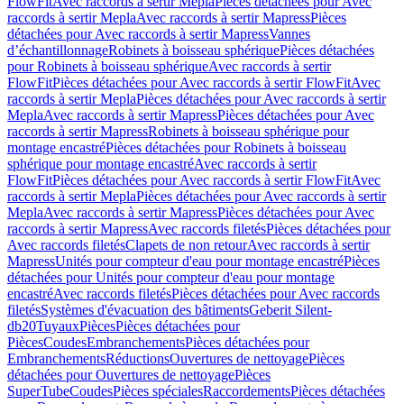
FlowFit
Avec raccords à sertir Mepla
Pièces détachées pour Avec
raccords à sertir Mepla
Avec raccords à sertir Mapress
Pièces
détachées pour Avec raccords à sertir Mapress
Vannes
d’échantillonnage
Robinets à boisseau sphérique
Pièces détachées
pour Robinets à boisseau sphérique
Avec raccords à sertir
FlowFit
Pièces détachées pour Avec raccords à sertir FlowFit
Avec
raccords à sertir Mepla
Pièces détachées pour Avec raccords à sertir
Mepla
Avec raccords à sertir Mapress
Pièces détachées pour Avec
raccords à sertir Mapress
Robinets à boisseau sphérique pour
montage encastré
Pièces détachées pour Robinets à boisseau
sphérique pour montage encastré
Avec raccords à sertir
FlowFit
Pièces détachées pour Avec raccords à sertir FlowFit
Avec
raccords à sertir Mepla
Pièces détachées pour Avec raccords à sertir
Mepla
Avec raccords à sertir Mapress
Pièces détachées pour Avec
raccords à sertir Mapress
Avec raccords filetés
Pièces détachées pour
Avec raccords filetés
Clapets de non retour
Avec raccords à sertir
Mapress
Unités pour compteur d'eau pour montage encastré
Pièces
détachées pour Unités pour compteur d'eau pour montage
encastré
Avec raccords filetés
Pièces détachées pour Avec raccords
filetés
Systèmes d'évacuation des bâtiments
Geberit Silent-
db20
Tuyaux
Pièces
Pièces détachées pour
Pièces
Coudes
Embranchements
Pièces détachées pour
Embranchements
Réductions
Ouvertures de nettoyage
Pièces
détachées pour Ouvertures de nettoyage
Pièces
SuperTube
Coudes
Pièces spéciales
Raccordements
Pièces détachées