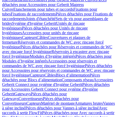
détachées pour Accessoires pour Geberit Mapress
Cuivre
Etanchements pour tubes et raccords
Fixations pour
tubes
Fixations de raccordements
Pièces détachées pour Fixations de
raccordements
Joints d'étanchéité
Sets de vis pour assemblages de
brides
Système d'hygiène Geberit
Unités de rinçage
hygiéniques
Pièces détachées pour Unités de rinçage
hygiéniques
Accessoires pour unités de rinçage
hygiéniques
Capteurs
Câbles
Couvertures et plaques de
fermeture
Réservoirs et commandes de WC avec rinçage forcé
hygiénique
Pièces détachées pour Réservoirs et commandes de WC
avec rinçage forcé hygiénique
Réservoirs à encastrer avec rinçage
forcé hygiénique
Modules d’hygiène intégrés
Pièces détachées pour
Modules d’hygiène intégrés
Accessoires pour réservoirs et
commandes de WC avec rinçage forcé hygiénique
Pièces détachées
pour Accessoires pour réservoirs et commandes de WC avec rinçage
forcé hygiénique
Capteurs
Câbles
Blocs d’alimentation
Pièces
détachées pour Blocs d’alimentation
Composants réseau
Accessoires
Geberit Connect pour système d'hygiène Geberit
Pièces détachées
pour Accessoires Geberit Connect pour système d'hygiène
Geberit
Gateways
Pièces détachées pour
Gateways
Convertisseurs
Pièces détachées pour
Convertisseurs
Capteurs
Matériel de montage
Armatures brutes
Vannes
à siège incliné
Pièces détachées pour Vannes à siège incliné
Avec
raccords à sertir FlowFit
Pièces détachées pour Avec raccords à sertir