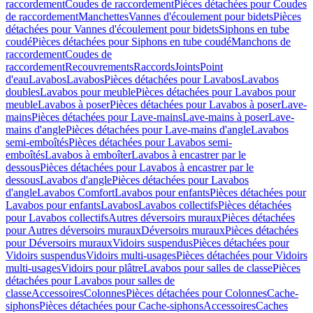
raccordement
Coudes de raccordement
Pièces détachées pour Coudes
de raccordement
Manchettes
Vannes d'écoulement pour bidets
Pièces
détachées pour Vannes d'écoulement pour bidets
Siphons en tube
coudé
Pièces détachées pour Siphons en tube coudé
Manchons de
raccordement
Coudes de
raccordement
Recouvrements
Raccords
Joints
Point
d'eau
Lavabos
Lavabos
Pièces détachées pour Lavabos
Lavabos
doubles
Lavabos pour meuble
Pièces détachées pour Lavabos pour
meuble
Lavabos à poser
Pièces détachées pour Lavabos à poser
Lave-
mains
Pièces détachées pour Lave-mains
Lave-mains à poser
Lave-
mains d'angle
Pièces détachées pour Lave-mains d'angle
Lavabos
semi-emboîtés
Pièces détachées pour Lavabos semi-
emboîtés
Lavabos à emboîter
Lavabos à encastrer par le
dessous
Pièces détachées pour Lavabos à encastrer par le
dessous
Lavabos d'angle
Pièces détachées pour Lavabos
d'angle
Lavabos Comfort
Lavabos pour enfants
Pièces détachées pour
Lavabos pour enfants
Lavabos
Lavabos collectifs
Pièces détachées
pour Lavabos collectifs
Autres déversoirs muraux
Pièces détachées
pour Autres déversoirs muraux
Déversoirs muraux
Pièces détachées
pour Déversoirs muraux
Vidoirs suspendus
Pièces détachées pour
Vidoirs suspendus
Vidoirs multi-usages
Pièces détachées pour Vidoirs
multi-usages
Vidoirs pour plâtre
Lavabos pour salles de classe
Pièces
détachées pour Lavabos pour salles de
classe
Accessoires
Colonnes
Pièces détachées pour Colonnes
Cache-
siphons
Pièces détachées pour Cache-siphons
Accessoires
Caches