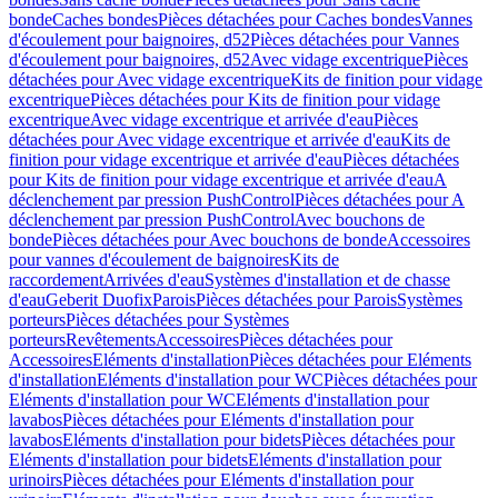
bonde
Caches bondes
Pièces détachées pour Caches bondes
Vannes
d'écoulement pour baignoires, d52
Pièces détachées pour Vannes
d'écoulement pour baignoires, d52
Avec vidage excentrique
Pièces
détachées pour Avec vidage excentrique
Kits de finition pour vidage
excentrique
Pièces détachées pour Kits de finition pour vidage
excentrique
Avec vidage excentrique et arrivée d'eau
Pièces
détachées pour Avec vidage excentrique et arrivée d'eau
Kits de
finition pour vidage excentrique et arrivée d'eau
Pièces détachées
pour Kits de finition pour vidage excentrique et arrivée d'eau
A
déclenchement par pression PushControl
Pièces détachées pour A
déclenchement par pression PushControl
Avec bouchons de
bonde
Pièces détachées pour Avec bouchons de bonde
Accessoires
pour vannes d'écoulement de baignoires
Kits de
raccordement
Arrivées d'eau
Systèmes d'installation et de chasse
d'eau
Geberit Duofix
Parois
Pièces détachées pour Parois
Systèmes
porteurs
Pièces détachées pour Systèmes
porteurs
Revêtements
Accessoires
Pièces détachées pour
Accessoires
Eléments d'installation
Pièces détachées pour Eléments
d'installation
Eléments d'installation pour WC
Pièces détachées pour
Eléments d'installation pour WC
Eléments d'installation pour
lavabos
Pièces détachées pour Eléments d'installation pour
lavabos
Eléments d'installation pour bidets
Pièces détachées pour
Eléments d'installation pour bidets
Eléments d'installation pour
urinoirs
Pièces détachées pour Eléments d'installation pour