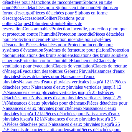
détachées pour Manchons de raccordement
Siphons en tube
coudé
Pièces détachées pour Siphons en tube coudé
Siphons en
forme d'escargot
Pièces détachées pour Siphons en forme
d'escargot
Accessoires
Colliers
Fixations pour
colliers
Coques
Obturateurs
Joints
Boîtiers de
réservation
Consommables
Protection incendie, protection phonique
et protection contre l'humidité
Protection incendie
Pièces détachées
pour Protection incendie
Protection incendie pour systèmes
d'évacuation
Pièces détachées pour Protection incendie pour
systèmes d'évacuation
Systèmes de fermeture pour plafond
Protection
phonique
Isolations des bruits solidiens
Isolations des bruits solidiens
et aériens
Protection contre l'humidité
Etanchements
Clapets de
ventilation pour évacuation
Clapets de ventilation
Clapets de retenue
d’énergie
Evacuation des toitures Geberit Pluvia
Naissances d'eaux
pluviales
Pièces détachées pour Naissances d'eaux
pluviales
Naissances d'eaux pluviales verticales jusqu'à 12 l/s
Pièces
détachées pour Naissances d'eaux pluviales verticales jusqu'à 12
l/s
Naissances d'eaux pluviales verticales jusqu'à 25 l/s
Pièces
détachées pour Naissances d'eaux pluviales verticales jusqu'à 25
l/s
Naissances d'eaux pluviales pour chéneaux
Pièces détachées pour
Naissances d'eaux pluviales pour chéneaux
Naissances d'eaux
pluviales jusqu'à 12 l/s
Pièces détachées pour Naissances d'eaux
pluviales jusqu'à 12 l/s
Naissances d'eaux pluviales jusqu'à 25
l/s
Pièces détachées pour Naissances d'eaux pluviales jusqu'à 25
l/s
Eléments de barrières anti-condensation
Pièces détachées pour