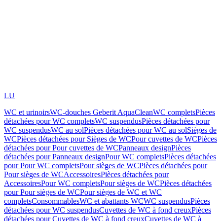
LU
WC et urinoirs
WC-douches Geberit AquaClean
WC complets
Pièces
détachées pour WC complets
WC suspendus
Pièces détachées pour
WC suspendus
WC au sol
Pièces détachées pour WC au sol
Sièges de
WC
Pièces détachées pour Sièges de WC
Pour cuvettes de WC
Pièces
détachées pour Pour cuvettes de WC
Panneaux design
Pièces
détachées pour Panneaux design
Pour WC complets
Pièces détachées
pour Pour WC complets
Pour sièges de WC
Pièces détachées pour
Pour sièges de WC
Accessoires
Pièces détachées pour
Accessoires
Pour WC complets
Pour sièges de WC
Pièces détachées
pour Pour sièges de WC
Pour sièges de WC et WC
complets
Consommables
WC et abattants WC
WC suspendus
Pièces
détachées pour WC suspendus
Cuvettes de WC à fond creux
Pièces
détachées pour Cuvettes de WC à fond creux
Cuvettes de WC à