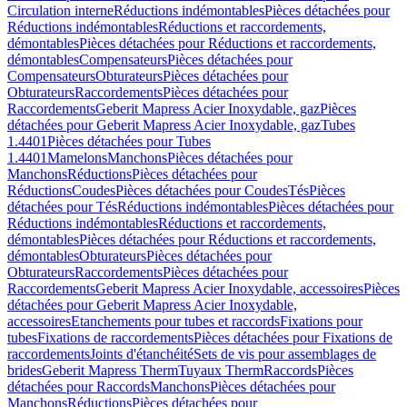
Circulation interne
Réductions indémontables
Pièces détachées pour
Réductions indémontables
Réductions et raccordements,
démontables
Pièces détachées pour Réductions et raccordements,
démontables
Compensateurs
Pièces détachées pour
Compensateurs
Obturateurs
Pièces détachées pour
Obturateurs
Raccordements
Pièces détachées pour
Raccordements
Geberit Mapress Acier Inoxydable, gaz
Pièces
détachées pour Geberit Mapress Acier Inoxydable, gaz
Tubes
1.4401
Pièces détachées pour Tubes
1.4401
Mamelons
Manchons
Pièces détachées pour
Manchons
Réductions
Pièces détachées pour
Réductions
Coudes
Pièces détachées pour Coudes
Tés
Pièces
détachées pour Tés
Réductions indémontables
Pièces détachées pour
Réductions indémontables
Réductions et raccordements,
démontables
Pièces détachées pour Réductions et raccordements,
démontables
Obturateurs
Pièces détachées pour
Obturateurs
Raccordements
Pièces détachées pour
Raccordements
Geberit Mapress Acier Inoxydable, accessoires
Pièces
détachées pour Geberit Mapress Acier Inoxydable,
accessoires
Etanchements pour tubes et raccords
Fixations pour
tubes
Fixations de raccordements
Pièces détachées pour Fixations de
raccordements
Joints d'étanchéité
Sets de vis pour assemblages de
brides
Geberit Mapress Therm
Tuyaux Therm
Raccords
Pièces
détachées pour Raccords
Manchons
Pièces détachées pour
Manchons
Réductions
Pièces détachées pour