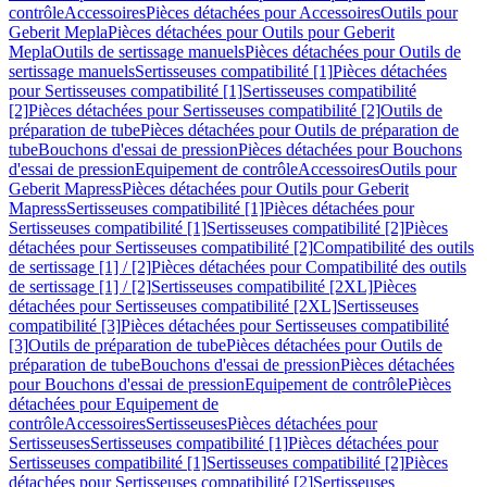
contrôle
Accessoires
Pièces détachées pour Accessoires
Outils pour
Geberit Mepla
Pièces détachées pour Outils pour Geberit
Mepla
Outils de sertissage manuels
Pièces détachées pour Outils de
sertissage manuels
Sertisseuses compatibilité [1]
Pièces détachées
pour Sertisseuses compatibilité [1]
Sertisseuses compatibilité
[2]
Pièces détachées pour Sertisseuses compatibilité [2]
Outils de
préparation de tube
Pièces détachées pour Outils de préparation de
tube
Bouchons d'essai de pression
Pièces détachées pour Bouchons
d'essai de pression
Equipement de contrôle
Accessoires
Outils pour
Geberit Mapress
Pièces détachées pour Outils pour Geberit
Mapress
Sertisseuses compatibilité [1]
Pièces détachées pour
Sertisseuses compatibilité [1]
Sertisseuses compatibilité [2]
Pièces
détachées pour Sertisseuses compatibilité [2]
Compatibilité des outils
de sertissage [1] / [2]
Pièces détachées pour Compatibilité des outils
de sertissage [1] / [2]
Sertisseuses compatibilité [2XL]
Pièces
détachées pour Sertisseuses compatibilité [2XL]
Sertisseuses
compatibilité [3]
Pièces détachées pour Sertisseuses compatibilité
[3]
Outils de préparation de tube
Pièces détachées pour Outils de
préparation de tube
Bouchons d'essai de pression
Pièces détachées
pour Bouchons d'essai de pression
Equipement de contrôle
Pièces
détachées pour Equipement de
contrôle
Accessoires
Sertisseuses
Pièces détachées pour
Sertisseuses
Sertisseuses compatibilité [1]
Pièces détachées pour
Sertisseuses compatibilité [1]
Sertisseuses compatibilité [2]
Pièces
détachées pour Sertisseuses compatibilité [2]
Sertisseuses