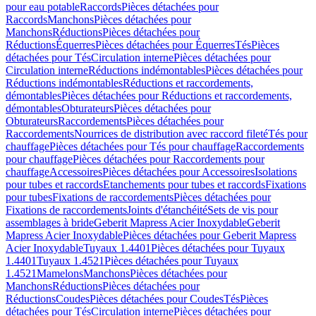
pour eau potable
Raccords
Pièces détachées pour
Raccords
Manchons
Pièces détachées pour
Manchons
Réductions
Pièces détachées pour
Réductions
Équerres
Pièces détachées pour Équerres
Tés
Pièces
détachées pour Tés
Circulation interne
Pièces détachées pour
Circulation interne
Réductions indémontables
Pièces détachées pour
Réductions indémontables
Réductions et raccordements,
démontables
Pièces détachées pour Réductions et raccordements,
démontables
Obturateurs
Pièces détachées pour
Obturateurs
Raccordements
Pièces détachées pour
Raccordements
Nourrices de distribution avec raccord fileté
Tés pour
chauffage
Pièces détachées pour Tés pour chauffage
Raccordements
pour chauffage
Pièces détachées pour Raccordements pour
chauffage
Accessoires
Pièces détachées pour Accessoires
Isolations
pour tubes et raccords
Etanchements pour tubes et raccords
Fixations
pour tubes
Fixations de raccordements
Pièces détachées pour
Fixations de raccordements
Joints d'étanchéité
Sets de vis pour
assemblages à bride
Geberit Mapress Acier Inoxydable
Geberit
Mapress Acier Inoxydable
Pièces détachées pour Geberit Mapress
Acier Inoxydable
Tuyaux 1.4401
Pièces détachées pour Tuyaux
1.4401
Tuyaux 1.4521
Pièces détachées pour Tuyaux
1.4521
Mamelons
Manchons
Pièces détachées pour
Manchons
Réductions
Pièces détachées pour
Réductions
Coudes
Pièces détachées pour Coudes
Tés
Pièces
détachées pour Tés
Circulation interne
Pièces détachées pour