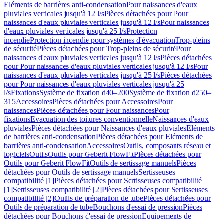
Eléments de barrières anti-condensation
Pour naissances d'eaux
pluviales verticales jusqu'à 12 l/s
Pièces détachées pour Pour
naissances d'eaux pluviales verticales jusqu'à 12 l/s
Pour naissances
d'eaux pluviales verticales jusqu'à 25 l/s
Protection
incendie
Protection incendie pour systèmes d'évacuation
Trop-pleins
de sécurité
Pièces détachées pour Trop-pleins de sécurité
Pour
naissances d'eaux pluviales verticales jusqu'à 12 l/s
Pièces détachées
pour Pour naissances d'eaux pluviales verticales jusqu'à 12 l/s
Pour
naissances d'eaux pluviales verticales jusqu'à 25 l/s
Pièces détachées
pour Pour naissances d'eaux pluviales verticales jusqu'à 25
l/s
Fixations
Système de fixation d40–200
Système de fixation d250–
315
Accessoires
Pièces détachées pour Accessoires
Pour
naissances
Pièces détachées pour Pour naissances
Pour
fixations
Evacuation des toitures conventionnelle
Naissances d'eaux
pluviales
Pièces détachées pour Naissances d'eaux pluviales
Eléments
de barrières anti-condensation
Pièces détachées pour Eléments de
barrières anti-condensation
Accessoires
Outils, composants réseau et
logiciels
Outils
Outils pour Geberit FlowFit
Pièces détachées pour
Outils pour Geberit FlowFit
Outils de sertissage manuels
Pièces
détachées pour Outils de sertissage manuels
Sertisseuses
compatibilité [1]
Pièces détachées pour Sertisseuses compatibilité
[1]
Sertisseuses compatibilité [2]
Pièces détachées pour Sertisseuses
compatibilité [2]
Outils de préparation de tube
Pièces détachées pour
Outils de préparation de tube
Bouchons d'essai de pression
Pièces
détachées pour Bouchons d'essai de pression
Equipements de