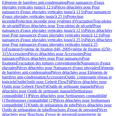
Eléments de barrières anti-condensation
Pour naissances d'eaux
pluviales verticales jusqu'à 12 l/s
Pièces détachées pour Pour
naissances d'eaux pluviales verticales jusqu'à 12 l/s
Pour naissances
d'eaux pluviales verticales jusqu'à 25 l/s
Protection
incendie
Protection incendie pour systèmes d'évacuation
Trop-pleins
de sécurité
Pièces détachées pour Trop-pleins de sécurité
Pour
naissances d'eaux pluviales verticales jusqu'à 12 l/s
Pièces détachées
pour Pour naissances d'eaux pluviales verticales jusqu'à 12 l/s
Pour
naissances d'eaux pluviales verticales jusqu'à 25 l/s
Pièces détachées
pour Pour naissances d'eaux pluviales verticales jusqu'à 25
l/s
Fixations
Système de fixation d40–200
Système de fixation d250–
315
Accessoires
Pièces détachées pour Accessoires
Pour
naissances
Pièces détachées pour Pour naissances
Pour
fixations
Evacuation des toitures conventionnelle
Naissances d'eaux
pluviales
Pièces détachées pour Naissances d'eaux pluviales
Eléments
de barrières anti-condensation
Pièces détachées pour Eléments de
barrières anti-condensation
Accessoires
Outils, composants réseau et
logiciels
Outils
Outils pour Geberit FlowFit
Pièces détachées pour
Outils pour Geberit FlowFit
Outils de sertissage manuels
Pièces
détachées pour Outils de sertissage manuels
Sertisseuses
compatibilité [1]
Pièces détachées pour Sertisseuses compatibilité
[1]
Sertisseuses compatibilité [2]
Pièces détachées pour Sertisseuses
compatibilité [2]
Outils de préparation de tube
Pièces détachées pour
Outils de préparation de tube
Bouchons d'essai de pression
Pièces
détachées pour Bouchons d'essai de pression
Equipements de