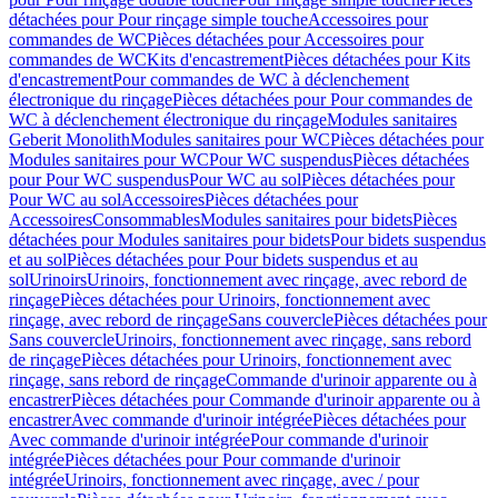
détachées pour Pour rinçage simple touche
Accessoires pour
commandes de WC
Pièces détachées pour Accessoires pour
commandes de WC
Kits d'encastrement
Pièces détachées pour Kits
d'encastrement
Pour commandes de WC à déclenchement
électronique du rinçage
Pièces détachées pour Pour commandes de
WC à déclenchement électronique du rinçage
Modules sanitaires
Geberit Monolith
Modules sanitaires pour WC
Pièces détachées pour
Modules sanitaires pour WC
Pour WC suspendus
Pièces détachées
pour Pour WC suspendus
Pour WC au sol
Pièces détachées pour
Pour WC au sol
Accessoires
Pièces détachées pour
Accessoires
Consommables
Modules sanitaires pour bidets
Pièces
détachées pour Modules sanitaires pour bidets
Pour bidets suspendus
et au sol
Pièces détachées pour Pour bidets suspendus et au
sol
Urinoirs
Urinoirs, fonctionnement avec rinçage, avec rebord de
rinçage
Pièces détachées pour Urinoirs, fonctionnement avec
rinçage, avec rebord de rinçage
Sans couvercle
Pièces détachées pour
Sans couvercle
Urinoirs, fonctionnement avec rinçage, sans rebord
de rinçage
Pièces détachées pour Urinoirs, fonctionnement avec
rinçage, sans rebord de rinçage
Commande d'urinoir apparente ou à
encastrer
Pièces détachées pour Commande d'urinoir apparente ou à
encastrer
Avec commande d'urinoir intégrée
Pièces détachées pour
Avec commande d'urinoir intégrée
Pour commande d'urinoir
intégrée
Pièces détachées pour Pour commande d'urinoir
intégrée
Urinoirs, fonctionnement avec rinçage, avec / pour