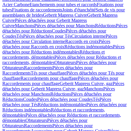
Acier Carbone
Etanchements pour tubes et raccords
Fixations pour
tubes
Fixations de raccordements
Joints d'étanchéité
Sets de vis pour
assemblages de brides
Geberit Mapress Cuivre
Geberit Mapress
Cuivre
Pièces détachées pour Geberit Mapress
Cuivre
Manchons
Pièces détachées pour Manchons
Réductions
Pièces
détachées pour Réductions
Coudes
Pièces détachées pour
Coudes
Tés
Pièces détachées pour Tés
Circulation interne
Pièces
détachées pour Circulation interne
Raccords en croix
Pièces
détachées pour Raccords en croix
Réductions indémontables
Pièces
détachées pour Réductions indémontables
Réductions et
raccordements, démontables
Pièces détachées pour Réductions et
raccordements, démontables
Obturateurs
Pièces détachées pour
Obturateurs
Raccordements
Pièces détachées pour
Raccordements
Tés pour chauffage
Pièces détachées pour Tés pour
chauffage
Raccordements pour chauffage
Pièces détachées pour
Raccordements pour chauffage
Geberit Mapress Cuivre, gaz
Pièces
détachées pour Geberit Mapress Cuivre, gaz
Manchons
Pièces
détachées pour Manchons
Réductions
Pièces détachées pour
Réductions
Coudes
Pièces détachées pour Coudes
Tés
Pièces
détachées pour Tés
Réductions indémontables
Pièces détachées pour
Réductions indémontables
Réductions et raccordements,
démontables
Pièces détachées pour Réductions et raccordements,
démontables
Obturateurs
Pièces détachées pour
Obturateurs
Raccordements
Pièces détachées pour
Raccordements
Accessoires pour Geberit Mapress Cuivre
Pièces