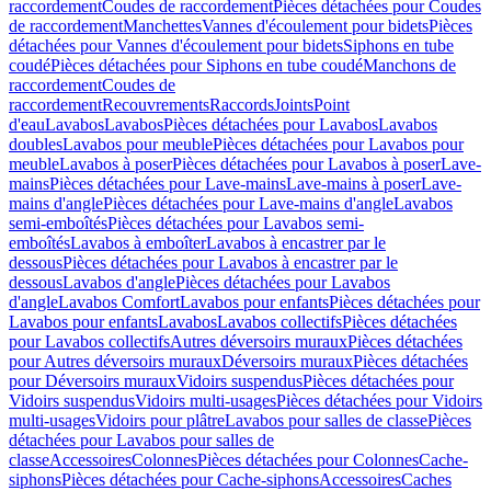
raccordement
Coudes de raccordement
Pièces détachées pour Coudes
de raccordement
Manchettes
Vannes d'écoulement pour bidets
Pièces
détachées pour Vannes d'écoulement pour bidets
Siphons en tube
coudé
Pièces détachées pour Siphons en tube coudé
Manchons de
raccordement
Coudes de
raccordement
Recouvrements
Raccords
Joints
Point
d'eau
Lavabos
Lavabos
Pièces détachées pour Lavabos
Lavabos
doubles
Lavabos pour meuble
Pièces détachées pour Lavabos pour
meuble
Lavabos à poser
Pièces détachées pour Lavabos à poser
Lave-
mains
Pièces détachées pour Lave-mains
Lave-mains à poser
Lave-
mains d'angle
Pièces détachées pour Lave-mains d'angle
Lavabos
semi-emboîtés
Pièces détachées pour Lavabos semi-
emboîtés
Lavabos à emboîter
Lavabos à encastrer par le
dessous
Pièces détachées pour Lavabos à encastrer par le
dessous
Lavabos d'angle
Pièces détachées pour Lavabos
d'angle
Lavabos Comfort
Lavabos pour enfants
Pièces détachées pour
Lavabos pour enfants
Lavabos
Lavabos collectifs
Pièces détachées
pour Lavabos collectifs
Autres déversoirs muraux
Pièces détachées
pour Autres déversoirs muraux
Déversoirs muraux
Pièces détachées
pour Déversoirs muraux
Vidoirs suspendus
Pièces détachées pour
Vidoirs suspendus
Vidoirs multi-usages
Pièces détachées pour Vidoirs
multi-usages
Vidoirs pour plâtre
Lavabos pour salles de classe
Pièces
détachées pour Lavabos pour salles de
classe
Accessoires
Colonnes
Pièces détachées pour Colonnes
Cache-
siphons
Pièces détachées pour Cache-siphons
Accessoires
Caches