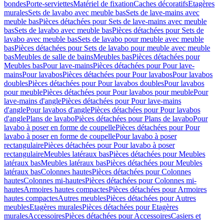
bondes
Porte-serviettes
Matériel de fixation
Caches décoratifs
Etagères
murales
Sets de lavabo avec meuble bas
Sets de lave-mains avec
meuble bas
Pièces détachées pour Sets de lave-mains avec meuble
bas
Sets de lavabo avec meuble bas
Pièces détachées pour Sets de
lavabo avec meuble bas
Sets de lavabo pour meuble avec meuble
bas
Pièces détachées pour Sets de lavabo pour meuble avec meuble
bas
Meubles de salle de bains
Meubles bas
Pièces détachées pour
Meubles bas
Pour lave-mains
Pièces détachées pour Pour lave-
mains
Pour lavabos
Pièces détachées pour Pour lavabos
Pour lavabos
doubles
Pièces détachées pour Pour lavabos doubles
Pour lavabos
pour meuble
Pièces détachées pour Pour lavabos pour meuble
Pour
lave-mains d'angle
Pièces détachées pour Pour lave-mains
d'angle
Pour lavabos d'angle
Pièces détachées pour Pour lavabos
d'angle
Plans de lavabo
Pièces détachées pour Plans de lavabo
Pour
lavabo à poser en forme de coupelle
Pièces détachées pour Pour
lavabo à poser en forme de coupelle
Pour lavabo à poser
rectangulaire
Pièces détachées pour Pour lavabo à poser
rectangulaire
Meubles latéraux bas
Pièces détachées pour Meubles
latéraux bas
Meubles latéraux bas
Pièces détachées pour Meubles
latéraux bas
Colonnes hautes
Pièces détachées pour Colonnes
hautes
Colonnes mi-hautes
Pièces détachées pour Colonnes mi-
hautes
Armoires hautes compactes
Pièces détachées pour Armoires
hautes compactes
Autres meubles
Pièces détachées pour Autres
meubles
Etagères murales
Pièces détachées pour Etagères
murales
Accessoires
Pièces détachées pour Accessoires
Casiers et