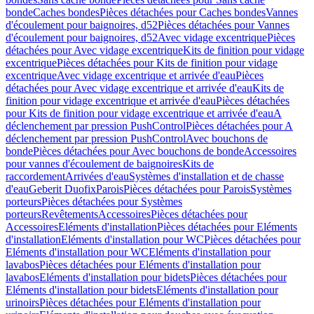
bonde
Caches bondes
Pièces détachées pour Caches bondes
Vannes
d'écoulement pour baignoires, d52
Pièces détachées pour Vannes
d'écoulement pour baignoires, d52
Avec vidage excentrique
Pièces
détachées pour Avec vidage excentrique
Kits de finition pour vidage
excentrique
Pièces détachées pour Kits de finition pour vidage
excentrique
Avec vidage excentrique et arrivée d'eau
Pièces
détachées pour Avec vidage excentrique et arrivée d'eau
Kits de
finition pour vidage excentrique et arrivée d'eau
Pièces détachées
pour Kits de finition pour vidage excentrique et arrivée d'eau
A
déclenchement par pression PushControl
Pièces détachées pour A
déclenchement par pression PushControl
Avec bouchons de
bonde
Pièces détachées pour Avec bouchons de bonde
Accessoires
pour vannes d'écoulement de baignoires
Kits de
raccordement
Arrivées d'eau
Systèmes d'installation et de chasse
d'eau
Geberit Duofix
Parois
Pièces détachées pour Parois
Systèmes
porteurs
Pièces détachées pour Systèmes
porteurs
Revêtements
Accessoires
Pièces détachées pour
Accessoires
Eléments d'installation
Pièces détachées pour Eléments
d'installation
Eléments d'installation pour WC
Pièces détachées pour
Eléments d'installation pour WC
Eléments d'installation pour
lavabos
Pièces détachées pour Eléments d'installation pour
lavabos
Eléments d'installation pour bidets
Pièces détachées pour
Eléments d'installation pour bidets
Eléments d'installation pour
urinoirs
Pièces détachées pour Eléments d'installation pour