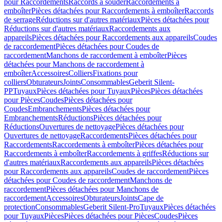
pour Raccordements
Raccords à souder
Raccordements à
emboîter
Pièces détachées pour Raccordements à emboîter
Raccords
de serrage
Réductions sur d'autres matériaux
Pièces détachées pour
Réductions sur d'autres matériaux
Raccordements aux
appareils
Pièces détachées pour Raccordements aux appareils
Coudes
de raccordement
Pièces détachées pour Coudes de
raccordement
Manchons de raccordement à emboîter
Pièces
détachées pour Manchons de raccordement à
emboîter
Accessoires
Colliers
Fixations pour
colliers
Obturateurs
Joints
Consommables
Geberit Silent-
PP
Tuyaux
Pièces détachées pour Tuyaux
Pièces
Pièces détachées
pour Pièces
Coudes
Pièces détachées pour
Coudes
Embranchements
Pièces détachées pour
Embranchements
Réductions
Pièces détachées pour
Réductions
Ouvertures de nettoyage
Pièces détachées pour
Ouvertures de nettoyage
Raccordements
Pièces détachées pour
Raccordements
Raccordements à emboîter
Pièces détachées pour
Raccordements à emboîter
Raccordements à griffes
Réductions sur
d'autres matériaux
Raccordements aux appareils
Pièces détachées
pour Raccordements aux appareils
Coudes de raccordement
Pièces
détachées pour Coudes de raccordement
Manchons de
raccordement
Pièces détachées pour Manchons de
raccordement
Accessoires
Obturateurs
Joints
Cape de
protection
Consommables
Geberit Silent-Pro
Tuyaux
Pièces détachées
pour Tuyaux
Pièces
Pièces détachées pour Pièces
Coudes
Pièces