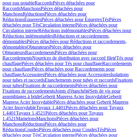
pour eau potable
Raccords
Pièces détachées pour
Raccords
Manchons
Pièces détachées pour
Manchons
Réductions
Pièces détachées pour
Réductions
Équerres
Pièces détachées pour Équerres
Tés
Pièces
détachées pour Tés
Circulation interne
Pièces détachées pour
Circulation interne
Réductions indémontables
Pièces détachées pour
Réductions indémontables
Réductions et raccordements,
démontables
Pièces détachées pour Réductions et raccordements,
démontables
Obturateurs
Pièces détachées pour
Obturateurs
Raccordements
Pièces détachées pour
Raccordements
Nourrices de distribution avec raccord fileté
Tés pour
chauffage
Pièces détachées pour Tés pour chauffage
Raccordements
pour chauffage
Pièces détachées pour Raccordements pour
chauffage
Accessoires
Pièces détachées pour Accessoires
Isolations
pour tubes et raccords
Etanchements pour tubes et raccords
Fixations
pour tubes
Fixations de raccordements
Pièces détachées pour
Fixations de raccordements
Joints d'étanchéité
Sets de vis pour
assemblages à bride
Geberit Mapress Acier Inoxydable
Geberit
Mapress Acier Inoxydable
Pièces détachées pour Geberit Mapress
Acier Inoxydable
Tuyaux 1.4401
Pièces détachées pour Tuyaux
1.4401
Tuyaux 1.4521
Pièces détachées pour Tuyaux
1.4521
Mamelons
Manchons
Pièces détachées pour
Manchons
Réductions
Pièces détachées pour
Réductions
Coudes
Pièces détachées pour Coudes
Tés
Pièces
détachées pour Tés
Circulation interne
Pièces détachées pour