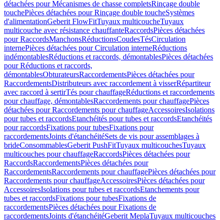
détachées pour Mécanismes de chasse complets
Rinçage double
touche
Pièces détachées pour Rinçage double touche
Systèmes
d'alimentation
Geberit FlowFit
Tuyaux multicouche
Tuyaux
multicouche avec résistance chauffante
Raccords
Pièces détachées
pour Raccords
Manchons
Réductions
Coudes
Tés
Circulation
interne
Pièces détachées pour Circulation interne
Réductions
indémontables
Réductions et raccords, démontables
Pièces détachées
pour Réductions et raccords,
démontables
Obturateurs
Raccordements
Pièces détachées pour
Raccordements
Distributeurs avec raccordement à visser
Répartiteur
avec raccord à sertir
Tés pour chauffage
Réductions et raccordements
pour chauffage, démontables
Raccordements pour chauffage
Pièces
détachées pour Raccordements pour chauffage
Accessoires
Isolations
pour tubes et raccords
Etanchéités pour tubes et raccords
Etanchéités
pour raccords
Fixations pour tubes
Fixations pour
raccordements
Joints d'étanchéité
Sets de vis pour assemblages à
bride
Consommables
Geberit PushFit
Tuyaux multicouches
Tuyaux
multicouches pour chauffage
Raccords
Pièces détachées pour
Raccords
Raccordements
Pièces détachées pour
Raccordements
Raccordements pour chauffage
Pièces détachées pour
Raccordements pour chauffage
Accessoires
Pièces détachées pour
Accessoires
Isolations pour tubes et raccords
Etanchements pour
tubes et raccords
Fixations pour tubes
Fixations de
raccordements
Pièces détachées pour Fixations de
raccordements
Joints d'étanchéité
Geberit Mepla
Tuyaux multicouches