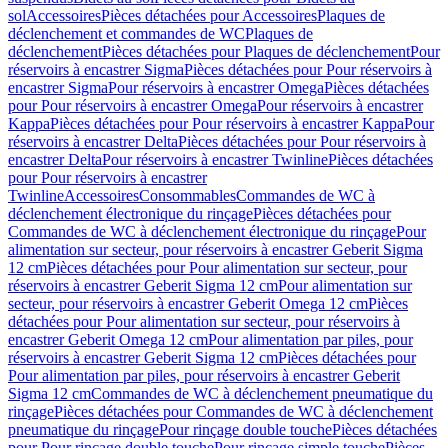
sol
Accessoires
Pièces détachées pour Accessoires
Plaques de
déclenchement et commandes de WC
Plaques de
déclenchement
Pièces détachées pour Plaques de déclenchement
Pour
réservoirs à encastrer Sigma
Pièces détachées pour Pour réservoirs à
encastrer Sigma
Pour réservoirs à encastrer Omega
Pièces détachées
pour Pour réservoirs à encastrer Omega
Pour réservoirs à encastrer
Kappa
Pièces détachées pour Pour réservoirs à encastrer Kappa
Pour
réservoirs à encastrer Delta
Pièces détachées pour Pour réservoirs à
encastrer Delta
Pour réservoirs à encastrer Twinline
Pièces détachées
pour Pour réservoirs à encastrer
Twinline
Accessoires
Consommables
Commandes de WC à
déclenchement électronique du rinçage
Pièces détachées pour
Commandes de WC à déclenchement électronique du rinçage
Pour
alimentation sur secteur, pour réservoirs à encastrer Geberit Sigma
12 cm
Pièces détachées pour Pour alimentation sur secteur, pour
réservoirs à encastrer Geberit Sigma 12 cm
Pour alimentation sur
secteur, pour réservoirs à encastrer Geberit Omega 12 cm
Pièces
détachées pour Pour alimentation sur secteur, pour réservoirs à
encastrer Geberit Omega 12 cm
Pour alimentation par piles, pour
réservoirs à encastrer Geberit Sigma 12 cm
Pièces détachées pour
Pour alimentation par piles, pour réservoirs à encastrer Geberit
Sigma 12 cm
Commandes de WC à déclenchement pneumatique du
rinçage
Pièces détachées pour Commandes de WC à déclenchement
pneumatique du rinçage
Pour rinçage double touche
Pièces détachées
pour Pour rinçage double touche
Pour rinçage simple touche
Pièces