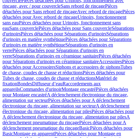
couvercle
Pièces détachées pour Urinoirs, fonctionnement avec
rinçage, avec / pour couvercle
Sans rebord de rinçage
Pièces
détachées pour Sans rebord de rinçage
Avec rebord de rinçage
Pièces
détachées pour Avec rebord de rinçage
Urinoirs, fonctionnement
sans eau
Pièces détachées pour Urinoirs, fonctionnement sans
eau
Sans couvercle
Pièces détachées pour Sans couvercle
Séparations
d'urinoirs
Pièces détachées pour Séparations d'urinoirs
Séparations
d'urinoirs en matière synthétique
Pièces détachées pour Séparations
d'urinoirs en matière synthétique
Séparations d'urinoirs en
verre
Pièces détachées pour Séparations d'urinoirs en
verre
Séparations d'urinoirs en céramique sanitaire
Pièces détachées
pour Séparations d'urinoirs en céramique sanitaire
Accessoires
Pièces
détachées pour Accessoires
Siphons et accessoires de siphons
Tubes
de chasse, coudes de chasse et réductions
Pièces détachées pour
Tubes de chasse, coudes de chasse et réductions
Matériel de
fixation
Bondes
Diffuseur d’eau
Raccordements aux
appareils
Commandes d'urinoir
Montage encastré
Pièces détachées
pour Montage encastré
A déclenchement électronique du rinçage,
alimentation sur secteur
Pièces détachées pour A déclenchement
électronique du rinçage, alimentation sur secteur
A déclenchement
électronique du rinçage, alimentation par piles
Pièces détachées pour
A déclenchement électronique du rinçage, alimentation par piles
A
déclenchement pneumatique du rinçage
Pièces détachées pour A
déclenchement pneumatique du rinçage
Basic
Pièces détachées pour
Basic
Montage en apparent
Pièces détachées pour Montage en