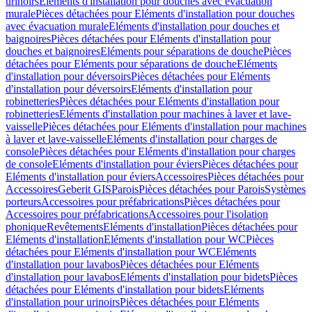
urinoirs
Eléments d'installation pour douches avec évacuation
murale
Pièces détachées pour Eléments d'installation pour douches
avec évacuation murale
Eléments d'installation pour douches et
baignoires
Pièces détachées pour Eléments d'installation pour
douches et baignoires
Eléments pour séparations de douche
Pièces
détachées pour Eléments pour séparations de douche
Eléments
d'installation pour déversoirs
Pièces détachées pour Eléments
d'installation pour déversoirs
Eléments d'installation pour
robinetteries
Pièces détachées pour Eléments d'installation pour
robinetteries
Eléments d'installation pour machines à laver et lave-
vaisselle
Pièces détachées pour Eléments d'installation pour machines
à laver et lave-vaisselle
Eléments d'installation pour charges de
console
Pièces détachées pour Eléments d'installation pour charges
de console
Eléments d'installation pour éviers
Pièces détachées pour
Eléments d'installation pour éviers
Accessoires
Pièces détachées pour
Accessoires
Geberit GIS
Parois
Pièces détachées pour Parois
Systèmes
porteurs
Accessoires pour préfabrications
Pièces détachées pour
Accessoires pour préfabrications
Accessoires pour l'isolation
phonique
Revêtements
Eléments d'installation
Pièces détachées pour
Eléments d'installation
Eléments d'installation pour WC
Pièces
détachées pour Eléments d'installation pour WC
Eléments
d'installation pour lavabos
Pièces détachées pour Eléments
d'installation pour lavabos
Eléments d'installation pour bidets
Pièces
détachées pour Eléments d'installation pour bidets
Eléments
d'installation pour urinoirs
Pièces détachées pour Eléments