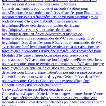
détachées pour Accessoires pour Geberit Mapress
Cuivre
Etanchements pour tubes et raccords
Fixations pour
tubes
Fixations de raccordements
Pièces détachées pour Fixations de
raccordements
Joints d'étanchéité
Sets de vis pour assemblages de
brides
Système d'hygiène Geberit
Unités de rinçage
hygiéniques
Pièces détachées pour Unités de rinçage
hygiéniques
Accessoires pour unités de rinçage
hygiéniques
Capteurs
Câbles
Couvertures et plaques de
fermeture
Réservoirs et commandes de WC avec rinçage forcé
hygiénique
Pièces détachées pour Réservoirs et commandes de WC
avec rinçage forcé hygiénique
Réservoirs à encastrer avec rinçage
forcé hygiénique
Modules d’hygiène intégrés
Pièces détachées pour
Modules d’hygiène intégrés
Accessoires pour réservoirs et
commandes de WC avec rinçage forcé hygiénique
Pièces détachées
pour Accessoires pour réservoirs et commandes de WC avec rinçage
forcé hygiénique
Capteurs
Câbles
Blocs d’alimentation
Pièces
détachées pour Blocs d’alimentation
Composants réseau
Accessoires
Geberit Connect pour système d'hygiène Geberit
Pièces détachées
pour Accessoires Geberit Connect pour système d'hygiène
Geberit
Gateways
Pièces détachées pour
Gateways
Convertisseurs
Pièces détachées pour
Convertisseurs
Capteurs
Matériel de montage
Armatures brutes
Vannes
à siège incliné
Pièces détachées pour Vannes à siège incliné
Avec
raccords à sertir FlowFit
Pièces détachées pour Avec raccords à sertir