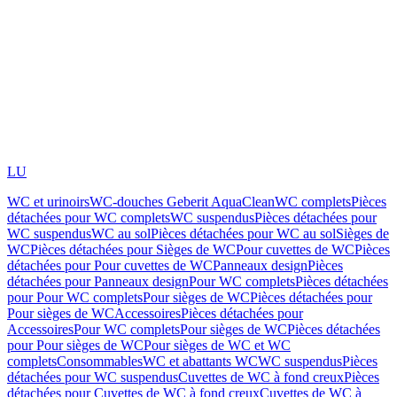
LU
WC et urinoirs
WC-douches Geberit AquaClean
WC complets
Pièces
détachées pour WC complets
WC suspendus
Pièces détachées pour
WC suspendus
WC au sol
Pièces détachées pour WC au sol
Sièges de
WC
Pièces détachées pour Sièges de WC
Pour cuvettes de WC
Pièces
détachées pour Pour cuvettes de WC
Panneaux design
Pièces
détachées pour Panneaux design
Pour WC complets
Pièces détachées
pour Pour WC complets
Pour sièges de WC
Pièces détachées pour
Pour sièges de WC
Accessoires
Pièces détachées pour
Accessoires
Pour WC complets
Pour sièges de WC
Pièces détachées
pour Pour sièges de WC
Pour sièges de WC et WC
complets
Consommables
WC et abattants WC
WC suspendus
Pièces
détachées pour WC suspendus
Cuvettes de WC à fond creux
Pièces
détachées pour Cuvettes de WC à fond creux
Cuvettes de WC à