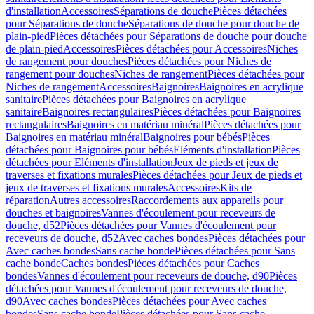
d'installation
Accessoires
Séparations de douche
Pièces détachées
pour Séparations de douche
Séparations de douche pour douche de
plain-pied
Pièces détachées pour Séparations de douche pour douche
de plain-pied
Accessoires
Pièces détachées pour Accessoires
Niches
de rangement pour douches
Pièces détachées pour Niches de
rangement pour douches
Niches de rangement
Pièces détachées pour
Niches de rangement
Accessoires
Baignoires
Baignoires en acrylique
sanitaire
Pièces détachées pour Baignoires en acrylique
sanitaire
Baignoires rectangulaires
Pièces détachées pour Baignoires
rectangulaires
Baignoires en matériau minéral
Pièces détachées pour
Baignoires en matériau minéral
Baignoires pour bébés
Pièces
détachées pour Baignoires pour bébés
Eléments d'installation
Pièces
détachées pour Eléments d'installation
Jeux de pieds et jeux de
traverses et fixations murales
Pièces détachées pour Jeux de pieds et
jeux de traverses et fixations murales
Accessoires
Kits de
réparation
Autres accessoires
Raccordements aux appareils pour
douches et baignoires
Vannes d'écoulement pour receveurs de
douche, d52
Pièces détachées pour Vannes d'écoulement pour
receveurs de douche, d52
Avec caches bondes
Pièces détachées pour
Avec caches bondes
Sans cache bonde
Pièces détachées pour Sans
cache bonde
Caches bondes
Pièces détachées pour Caches
bondes
Vannes d'écoulement pour receveurs de douche, d90
Pièces
détachées pour Vannes d'écoulement pour receveurs de douche,
d90
Avec caches bondes
Pièces détachées pour Avec caches
bondes
Sans cache bonde
Pièces détachées pour Sans cache