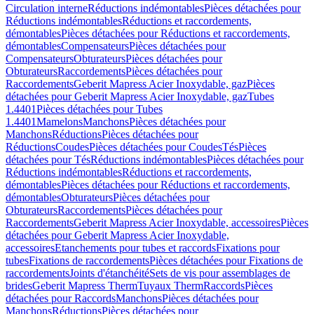
Circulation interne
Réductions indémontables
Pièces détachées pour
Réductions indémontables
Réductions et raccordements,
démontables
Pièces détachées pour Réductions et raccordements,
démontables
Compensateurs
Pièces détachées pour
Compensateurs
Obturateurs
Pièces détachées pour
Obturateurs
Raccordements
Pièces détachées pour
Raccordements
Geberit Mapress Acier Inoxydable, gaz
Pièces
détachées pour Geberit Mapress Acier Inoxydable, gaz
Tubes
1.4401
Pièces détachées pour Tubes
1.4401
Mamelons
Manchons
Pièces détachées pour
Manchons
Réductions
Pièces détachées pour
Réductions
Coudes
Pièces détachées pour Coudes
Tés
Pièces
détachées pour Tés
Réductions indémontables
Pièces détachées pour
Réductions indémontables
Réductions et raccordements,
démontables
Pièces détachées pour Réductions et raccordements,
démontables
Obturateurs
Pièces détachées pour
Obturateurs
Raccordements
Pièces détachées pour
Raccordements
Geberit Mapress Acier Inoxydable, accessoires
Pièces
détachées pour Geberit Mapress Acier Inoxydable,
accessoires
Etanchements pour tubes et raccords
Fixations pour
tubes
Fixations de raccordements
Pièces détachées pour Fixations de
raccordements
Joints d'étanchéité
Sets de vis pour assemblages de
brides
Geberit Mapress Therm
Tuyaux Therm
Raccords
Pièces
détachées pour Raccords
Manchons
Pièces détachées pour
Manchons
Réductions
Pièces détachées pour