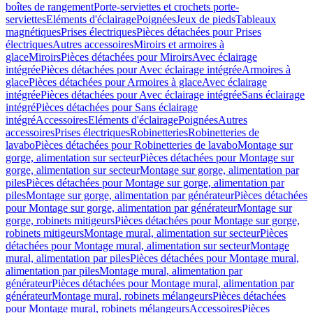
boîtes de rangement
Porte-serviettes et crochets porte-
serviettes
Eléments d'éclairage
Poignées
Jeux de pieds
Tableaux
magnétiques
Prises électriques
Pièces détachées pour Prises
électriques
Autres accessoires
Miroirs et armoires à
glace
Miroirs
Pièces détachées pour Miroirs
Avec éclairage
intégrée
Pièces détachées pour Avec éclairage intégrée
Armoires à
glace
Pièces détachées pour Armoires à glace
Avec éclairage
intégrée
Pièces détachées pour Avec éclairage intégrée
Sans éclairage
intégré
Pièces détachées pour Sans éclairage
intégré
Accessoires
Eléments d'éclairage
Poignées
Autres
accessoires
Prises électriques
Robinetteries
Robinetteries de
lavabo
Pièces détachées pour Robinetteries de lavabo
Montage sur
gorge, alimentation sur secteur
Pièces détachées pour Montage sur
gorge, alimentation sur secteur
Montage sur gorge, alimentation par
piles
Pièces détachées pour Montage sur gorge, alimentation par
piles
Montage sur gorge, alimentation par générateur
Pièces détachées
pour Montage sur gorge, alimentation par générateur
Montage sur
gorge, robinets mitigeurs
Pièces détachées pour Montage sur gorge,
robinets mitigeurs
Montage mural, alimentation sur secteur
Pièces
détachées pour Montage mural, alimentation sur secteur
Montage
mural, alimentation par piles
Pièces détachées pour Montage mural,
alimentation par piles
Montage mural, alimentation par
générateur
Pièces détachées pour Montage mural, alimentation par
générateur
Montage mural, robinets mélangeurs
Pièces détachées
pour Montage mural, robinets mélangeurs
Accessoires
Pièces