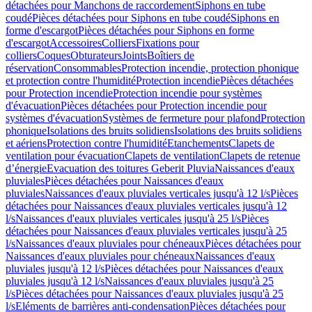
détachées pour Manchons de raccordement
Siphons en tube
coudé
Pièces détachées pour Siphons en tube coudé
Siphons en
forme d'escargot
Pièces détachées pour Siphons en forme
d'escargot
Accessoires
Colliers
Fixations pour
colliers
Coques
Obturateurs
Joints
Boîtiers de
réservation
Consommables
Protection incendie, protection phonique
et protection contre l'humidité
Protection incendie
Pièces détachées
pour Protection incendie
Protection incendie pour systèmes
d'évacuation
Pièces détachées pour Protection incendie pour
systèmes d'évacuation
Systèmes de fermeture pour plafond
Protection
phonique
Isolations des bruits solidiens
Isolations des bruits solidiens
et aériens
Protection contre l'humidité
Etanchements
Clapets de
ventilation pour évacuation
Clapets de ventilation
Clapets de retenue
d’énergie
Evacuation des toitures Geberit Pluvia
Naissances d'eaux
pluviales
Pièces détachées pour Naissances d'eaux
pluviales
Naissances d'eaux pluviales verticales jusqu'à 12 l/s
Pièces
détachées pour Naissances d'eaux pluviales verticales jusqu'à 12
l/s
Naissances d'eaux pluviales verticales jusqu'à 25 l/s
Pièces
détachées pour Naissances d'eaux pluviales verticales jusqu'à 25
l/s
Naissances d'eaux pluviales pour chéneaux
Pièces détachées pour
Naissances d'eaux pluviales pour chéneaux
Naissances d'eaux
pluviales jusqu'à 12 l/s
Pièces détachées pour Naissances d'eaux
pluviales jusqu'à 12 l/s
Naissances d'eaux pluviales jusqu'à 25
l/s
Pièces détachées pour Naissances d'eaux pluviales jusqu'à 25
l/s
Eléments de barrières anti-condensation
Pièces détachées pour