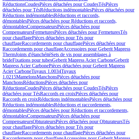
Réductions
Coudes
Pièces détachées pour Coudes
Tés
Pièces
détachées pour Tés
Réductions indémontables
Pièces détachées pour
Réductions indémontables
Réductions et raccords,
démontables
Pièces détachées pour Réductions et raccords,
démontables
Compensateurs
Pièces détachées pour
Compensateurs
Fermetures
Pièces détachées pour Fermetures
Tés
pour chauffage
Pièces détachées pour Tés pour
chauffage
Raccordements pour chauffage
Pièces détachées pour
Raccordements pour chauffage
Accessoires pour Geberit Mapress
Therm
Joints d'étanchéité
Sets de vis pour assemblages à
bride
Fixations pour tubes
Geberit Mapress Acier Carbone
Geberit
Mapress Acier Carbone
Pièces détachées pour Geberit Mapress
Acier Carbone
Tuyaux 1.0034
Tuyaux
1.0215
Mamelons
Manchons
Pièces détachées pour
Manchons
Réductions
Pièces détachées pour
Réductions
Coudes
Pièces détachées pour Coudes
Tés
Pièces
détachées pour Tés
Raccords en croix
Pièces détachées pour
Raccords en croix
Réductions indémontables
Pièces détachées pour
Réductions indémontables
Réductions et raccordements,
démontables
Pièces détachées pour Réductions et raccordements,
démontables
Compensateurs
Pièces détachées pour
Compensateurs
Obturateurs
Pièces détachées pour Obturateurs
Tés
pour chauffage
Pièces détachées pour Tés pour
chauffage
Raccordements pour chauffage
Pièces détachées pour
Raccordements pour chauffage
Accessoires pour Geberit Mapress