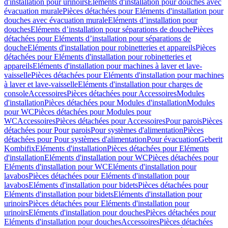
d'installation pour urinoirs
Eléments d'installation pour douches avec
évacuation murale
Pièces détachées pour Eléments d'installation pour
douches avec évacuation murale
Eléments d’installation pour
douches
Eléments d’installation pour séparations de douche
Pièces
détachées pour Eléments d’installation pour séparations de
douche
Eléments d'installation pour robinetteries et appareils
Pièces
détachées pour Eléments d'installation pour robinetteries et
appareils
Eléments d'installation pour machines à laver et lave-
vaisselle
Pièces détachées pour Eléments d'installation pour machines
à laver et lave-vaisselle
Eléments d'installation pour charges de
console
Accessoires
Pièces détachées pour Accessoires
Modules
d'installation
Pièces détachées pour Modules d'installation
Modules
pour WC
Pièces détachées pour Modules pour
WC
Accessoires
Pièces détachées pour Accessoires
Pour parois
Pièces
détachées pour Pour parois
Pour systèmes d'alimentation
Pièces
détachées pour Pour systèmes d'alimentation
Pour évacuation
Geberit
Kombifix
Eléments d'installation
Pièces détachées pour Eléments
d'installation
Eléments d'installation pour WC
Pièces détachées pour
Eléments d'installation pour WC
Eléments d'installation pour
lavabos
Pièces détachées pour Eléments d'installation pour
lavabos
Eléments d'installation pour bidets
Pièces détachées pour
Eléments d'installation pour bidets
Eléments d'installation pour
urinoirs
Pièces détachées pour Eléments d'installation pour
urinoirs
Eléments d'installation pour douches
Pièces détachées pour
Eléments d'installation pour douches
Accessoires
Pièces détachées