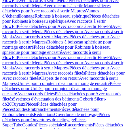
FlowFit
Avec raccords à sertir Mepla
Pièces détachées pour Avec
raccords à sertir Mepla
Avec raccords à sertir Mapress
Pièces
détachées pour Avec raccords à sertir Mapress
Vannes
d’échantillonnage
Robinets à boisseau sphérique
Pièces détachées
pour Robinets à boisseau sphérique
Avec raccords à sertir
FlowFit
Pièces détachées pour Avec raccords à sertir FlowFit
Avec
raccords à sertir Mepla
Pièces détachées pour Avec raccords à sertir
Mepla
Avec raccords à sertir Mapress
Pièces détachées pour Avec
raccords à sertir Mapress
Robinets à boisseau sphérique pour
montage encastré
Pièces détachées pour Robinets à boisseau
sphérique pour montage encastré
Avec raccords à sertir
FlowFit
Pièces détachées pour Avec raccords à sertir FlowFit
Avec
raccords à sertir Mepla
Pièces détachées pour Avec raccords à sertir
Mepla
Avec raccords à sertir Mapress
Pièces détachées pour Avec
raccords à sertir Mapress
Avec raccords filetés
Pièces détachées pour
Avec raccords filetés
Clapets de non retour
Avec raccords à sertir
Mapress
Unités pour compteur d'eau pour montage encastré
Pièces
détachées pour Unités pour compteur d'eau pour montage
encastré
Avec raccords filetés
Pièces détachées pour Avec raccords
filetés
Systèmes d'évacuation des bâtiments
Geberit Silent-
db20
Tuyaux
Pièces
Pièces détachées pour
Pièces
Coudes
Embranchements
Pièces détachées pour
Embranchements
Réductions
Ouvertures de nettoyage
Pièces
détachées pour Ouvertures de nettoyage
Pièces
SuperTube
Coudes
Pièces spéciales
Raccordements
Pièces détachées