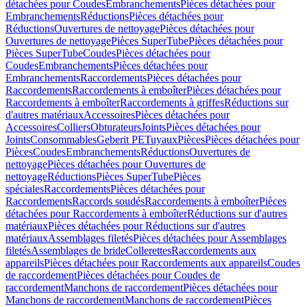
détachées pour Coudes
Embranchements
Pièces détachées pour
Embranchements
Réductions
Pièces détachées pour
Réductions
Ouvertures de nettoyage
Pièces détachées pour
Ouvertures de nettoyage
Pièces SuperTube
Pièces détachées pour
Pièces SuperTube
Coudes
Pièces détachées pour
Coudes
Embranchements
Pièces détachées pour
Embranchements
Raccordements
Pièces détachées pour
Raccordements
Raccordements à emboîter
Pièces détachées pour
Raccordements à emboîter
Raccordements à griffes
Réductions sur
d'autres matériaux
Accessoires
Pièces détachées pour
Accessoires
Colliers
Obturateurs
Joints
Pièces détachées pour
Joints
Consommables
Geberit PE
Tuyaux
Pièces
Pièces détachées pour
Pièces
Coudes
Embranchements
Réductions
Ouvertures de
nettoyage
Pièces détachées pour Ouvertures de
nettoyage
Réductions
Pièces SuperTube
Pièces
spéciales
Raccordements
Pièces détachées pour
Raccordements
Raccords soudés
Raccordements à emboîter
Pièces
détachées pour Raccordements à emboîter
Réductions sur d'autres
matériaux
Pièces détachées pour Réductions sur d'autres
matériaux
Assemblages filetés
Pièces détachées pour Assemblages
filetés
Assemblages de bride
Collerettes
Raccordements aux
appareils
Pièces détachées pour Raccordements aux appareils
Coudes
de raccordement
Pièces détachées pour Coudes de
raccordement
Manchons de raccordement
Pièces détachées pour
Manchons de raccordement
Manchons de raccordement
Pièces