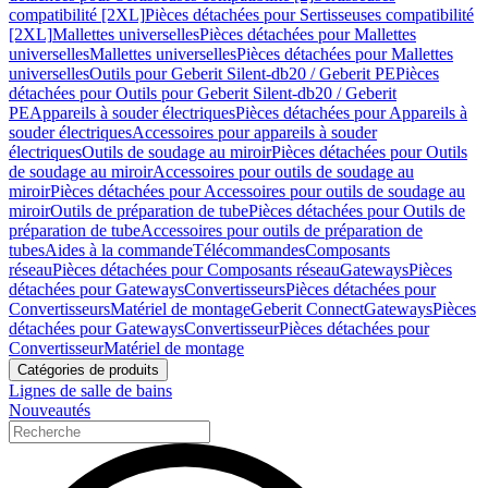
compatibilité [2XL]
Pièces détachées pour Sertisseuses compatibilité
[2XL]
Mallettes universelles
Pièces détachées pour Mallettes
universelles
Mallettes universelles
Pièces détachées pour Mallettes
universelles
Outils pour Geberit Silent-db20 / Geberit PE
Pièces
détachées pour Outils pour Geberit Silent-db20 / Geberit
PE
Appareils à souder électriques
Pièces détachées pour Appareils à
souder électriques
Accessoires pour appareils à souder
électriques
Outils de soudage au miroir
Pièces détachées pour Outils
de soudage au miroir
Accessoires pour outils de soudage au
miroir
Pièces détachées pour Accessoires pour outils de soudage au
miroir
Outils de préparation de tube
Pièces détachées pour Outils de
préparation de tube
Accessoires pour outils de préparation de
tubes
Aides à la commande
Télécommandes
Composants
réseau
Pièces détachées pour Composants réseau
Gateways
Pièces
détachées pour Gateways
Convertisseurs
Pièces détachées pour
Convertisseurs
Matériel de montage
Geberit Connect
Gateways
Pièces
détachées pour Gateways
Convertisseur
Pièces détachées pour
Convertisseur
Matériel de montage
Catégories de produits
Lignes de salle de bains
Nouveautés