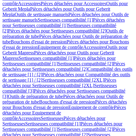
contrôle
Accessoires
Pièces détachées pour Accessoires
Outils pour
Geberit Mepla
Pièces détachées pour Outils pour Geberit
Mepla
Outils de sertissage manuels
Pièces détachées pour Outils de
sertissage manuels
Sertisseuses compatibilité [1]
Pièces détachées
pour Sertisseuses compatibilité [1]
Sertisseuses compatibilité
[2]
Pièces détachées pour Sertisseuses compatibilité [2]
Outils de
préparation de tube
Pièces détachées pour Outils de préparation de
tube
Bouchons d'essai de pression
Pièces détachées pour Bouchons
d'essai de pression
Equipement de contrôle
Accessoires
Outils pour
Geberit Mapress
Pièces détachées pour Outils pour Geberit
Mapress
Sertisseuses compatibilité [1]
Pièces détachées pour
Sertisseuses compatibilité [1]
Sertisseuses compatibilité [2]
Pièces
détachées pour Sertisseuses compatibilité [2]
Compatibilité des outils
de sertissage [1] / [2]
Pièces détachées pour Compatibilité des outils
de sertissage [1] / [2]
Sertisseuses compatibilité [2XL]
Pièces
détachées pour Sertisseuses compatibilité [2XL]
Sertisseuses
compatibilité [3]
Pièces détachées pour Sertisseuses compatibilité
[3]
Outils de préparation de tube
Pièces détachées pour Outils de
préparation de tube
Bouchons d'essai de pression
Pièces détachées
pour Bouchons d'essai de pression
Equipement de contrôle
Pièces
détachées pour Equipement de
contrôle
Accessoires
Sertisseuses
Pièces détachées pour
Sertisseuses
Sertisseuses compatibilité [1]
Pièces détachées pour
Sertisseuses compatibilité [1]
Sertisseuses compatibilité [2]
Pièces
détachées pour Sertisseuses compatibilité [2]
Sertisseuses