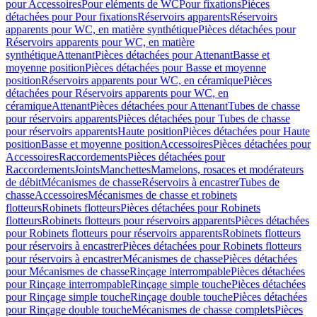
pour Accessoires
Pour eléments de WC
Pour fixations
Pièces
détachées pour Pour fixations
Réservoirs apparents
Réservoirs
apparents pour WC, en matière synthétique
Pièces détachées pour
Réservoirs apparents pour WC, en matière
synthétique
Attenant
Pièces détachées pour Attenant
Basse et
moyenne position
Pièces détachées pour Basse et moyenne
position
Réservoirs apparents pour WC, en céramique
Pièces
détachées pour Réservoirs apparents pour WC, en
céramique
Attenant
Pièces détachées pour Attenant
Tubes de chasse
pour réservoirs apparents
Pièces détachées pour Tubes de chasse
pour réservoirs apparents
Haute position
Pièces détachées pour Haute
position
Basse et moyenne position
Accessoires
Pièces détachées pour
Accessoires
Raccordements
Pièces détachées pour
Raccordements
Joints
Manchettes
Mamelons, rosaces et modérateurs
de débit
Mécanismes de chasse
Réservoirs à encastrer
Tubes de
chasse
Accessoires
Mécanismes de chasse et robinets
flotteurs
Robinets flotteurs
Pièces détachées pour Robinets
flotteurs
Robinets flotteurs pour réservoirs apparents
Pièces détachées
pour Robinets flotteurs pour réservoirs apparents
Robinets flotteurs
pour réservoirs à encastrer
Pièces détachées pour Robinets flotteurs
pour réservoirs à encastrer
Mécanismes de chasse
Pièces détachées
pour Mécanismes de chasse
Rinçage interrompable
Pièces détachées
pour Rinçage interrompable
Rinçage simple touche
Pièces détachées
pour Rinçage simple touche
Rinçage double touche
Pièces détachées
pour Rinçage double touche
Mécanismes de chasse complets
Pièces