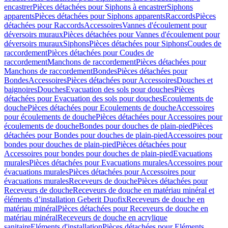
encastrer
Pièces détachées pour Siphons à encastrer
Siphons
apparents
Pièces détachées pour Siphons apparents
Raccords
Pièces
détachées pour Raccords
Accessoires
Vannes d'écoulement pour
déversoirs muraux
Pièces détachées pour Vannes d'écoulement pour
déversoirs muraux
Siphons
Pièces détachées pour Siphons
Coudes de
raccordement
Pièces détachées pour Coudes de
raccordement
Manchons de raccordement
Pièces détachées pour
Manchons de raccordement
Bondes
Pièces détachées pour
Bondes
Accessoires
Pièces détachées pour Accessoires
Douches et
baignoires
Douches
Evacuation des sols pour douches
Pièces
détachées pour Evacuation des sols pour douches
Ecoulements de
douche
Pièces détachées pour Ecoulements de douche
Accessoires
pour écoulements de douche
Pièces détachées pour Accessoires pour
écoulements de douche
Bondes pour douches de plain-pied
Pièces
détachées pour Bondes pour douches de plain-pied
Accessoires pour
bondes pour douches de plain-pied
Pièces détachées pour
Accessoires pour bondes pour douches de plain-pied
Evacuations
murales
Pièces détachées pour Evacuations murales
Accessoires pour
évacuations murales
Pièces détachées pour Accessoires pour
évacuations murales
Receveurs de douche
Pièces détachées pour
Receveurs de douche
Receveurs de douche en matériau minéral et
éléments d’installation Geberit Duofix
Receveurs de douche en
matériau minéral
Pièces détachées pour Receveurs de douche en
matériau minéral
Receveurs de douche en acrylique
sanitaire
Eléments d'installation
Pièces détachées pour Eléments