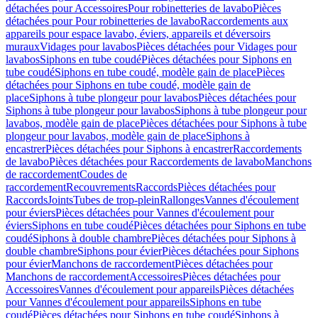
détachées pour Accessoires
Pour robinetteries de lavabo
Pièces
détachées pour Pour robinetteries de lavabo
Raccordements aux
appareils pour espace lavabo, éviers, appareils et déversoirs
muraux
Vidages pour lavabos
Pièces détachées pour Vidages pour
lavabos
Siphons en tube coudé
Pièces détachées pour Siphons en
tube coudé
Siphons en tube coudé, modèle gain de place
Pièces
détachées pour Siphons en tube coudé, modèle gain de
place
Siphons à tube plongeur pour lavabos
Pièces détachées pour
Siphons à tube plongeur pour lavabos
Siphons à tube plongeur pour
lavabos, modèle gain de place
Pièces détachées pour Siphons à tube
plongeur pour lavabos, modèle gain de place
Siphons à
encastrer
Pièces détachées pour Siphons à encastrer
Raccordements
de lavabo
Pièces détachées pour Raccordements de lavabo
Manchons
de raccordement
Coudes de
raccordement
Recouvrements
Raccords
Pièces détachées pour
Raccords
Joints
Tubes de trop-plein
Rallonges
Vannes d'écoulement
pour éviers
Pièces détachées pour Vannes d'écoulement pour
éviers
Siphons en tube coudé
Pièces détachées pour Siphons en tube
coudé
Siphons à double chambre
Pièces détachées pour Siphons à
double chambre
Siphons pour évier
Pièces détachées pour Siphons
pour évier
Manchons de raccordement
Pièces détachées pour
Manchons de raccordement
Accessoires
Pièces détachées pour
Accessoires
Vannes d'écoulement pour appareils
Pièces détachées
pour Vannes d'écoulement pour appareils
Siphons en tube
coudé
Pièces détachées pour Siphons en tube coudé
Siphons à