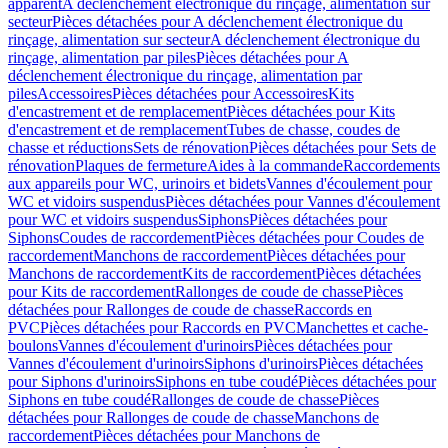
apparent
A déclenchement électronique du rinçage, alimentation sur
secteur
Pièces détachées pour A déclenchement électronique du
rinçage, alimentation sur secteur
A déclenchement électronique du
rinçage, alimentation par piles
Pièces détachées pour A
déclenchement électronique du rinçage, alimentation par
piles
Accessoires
Pièces détachées pour Accessoires
Kits
d'encastrement et de remplacement
Pièces détachées pour Kits
d'encastrement et de remplacement
Tubes de chasse, coudes de
chasse et réductions
Sets de rénovation
Pièces détachées pour Sets de
rénovation
Plaques de fermeture
Aides à la commande
Raccordements
aux appareils pour WC, urinoirs et bidets
Vannes d'écoulement pour
WC et vidoirs suspendus
Pièces détachées pour Vannes d'écoulement
pour WC et vidoirs suspendus
Siphons
Pièces détachées pour
Siphons
Coudes de raccordement
Pièces détachées pour Coudes de
raccordement
Manchons de raccordement
Pièces détachées pour
Manchons de raccordement
Kits de raccordement
Pièces détachées
pour Kits de raccordement
Rallonges de coude de chasse
Pièces
détachées pour Rallonges de coude de chasse
Raccords en
PVC
Pièces détachées pour Raccords en PVC
Manchettes et cache-
boulons
Vannes d'écoulement d'urinoirs
Pièces détachées pour
Vannes d'écoulement d'urinoirs
Siphons d'urinoirs
Pièces détachées
pour Siphons d'urinoirs
Siphons en tube coudé
Pièces détachées pour
Siphons en tube coudé
Rallonges de coude de chasse
Pièces
détachées pour Rallonges de coude de chasse
Manchons de
raccordement
Pièces détachées pour Manchons de