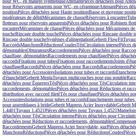
pour WC, en matière synthétique
Attenant
Pièces détachées pour Atten
pour Réservoirs apparents pour WC, en céramique
Attenant
Pièces dét
position
Pièces détachées pour Haute position
Basse et moyenne positi
modérateurs de débit
Mécanismes de chasse
Réservoirs à encastrer
Tube
flotteurs pour réservoirs apparents
Pièces détachées pour Robinets flott
encastrer
Mécanismes de chasse
Pièces détachées pour Mécanismes de
touche
Rinçage double touche
Pièces détachées pour Rinçage double 
Rinçage double touche
Systèmes d'alimentation
Geberit FlowFit
Tuyaux
Raccords
Manchons
Réductions
Coudes
Tés
Circulation interne
Pièces d
démontables
Obturateurs
Raccordements
Pièces détachées pour Racco
chauffage, démontables
Raccordements pour chauffage
Pièces détaché
raccords
Fixations pour tubes
Fixations pour raccordements
Joints d'éta
chauffage
Raccords
Pièces détachées pour Raccords
Raccordements
Piè
détachées pour Accessoires
Isolations pour tubes et raccords
Etanchemen
d'étanchéité
Geberit Mepla
Tuyaux multicouches pour eau potable
Racc
détachées pour Équerres
Tés
Pièces détachées pour Tés
Circulation int
raccordements, démontables
Pièces détachées pour Réductions et rac
distribution avec raccord fileté
Tés pour chauffage
Pièces détachées po
Accessoires
Isolations pour tubes et raccords
Etanchements pour tubes 
pour assemblages à bride
Geberit Mapress Acier Inoxydable
Geberit M
1.4401
Tuyaux 1.4521
Pièces détachées pour Tuyaux 1.4521
Mamelon
détachées pour Tés
Circulation interne
Pièces détachées pour Circulati
détachées pour Réductions et raccordements, démontables
Compensat
Raccordements
Geberit Mapress Acier Inoxydable, gaz
Pièces détaché
Manchons
Réductions
Pièces détachées pour Réductions
Coudes
Pièces