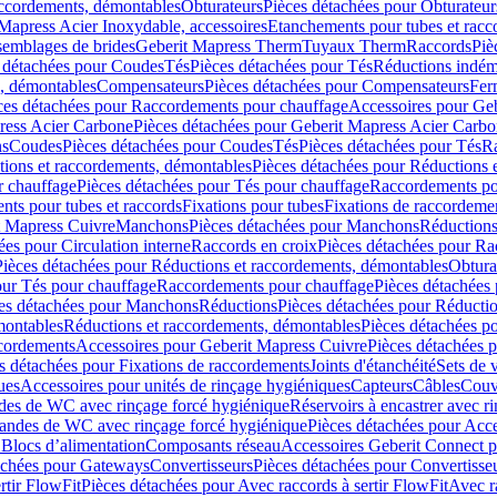
accordements, démontables
Obturateurs
Pièces détachées pour Obturateur
Mapress Acier Inoxydable, accessoires
Etanchements pour tubes et racc
ssemblages de brides
Geberit Mapress Therm
Tuyaux Therm
Raccords
Piè
 détachées pour Coudes
Tés
Pièces détachées pour Tés
Réductions indém
s, démontables
Compensateurs
Pièces détachées pour Compensateurs
Fer
ces détachées pour Raccordements pour chauffage
Accessoires pour Ge
ress Acier Carbone
Pièces détachées pour Geberit Mapress Acier Carb
ns
Coudes
Pièces détachées pour Coudes
Tés
Pièces détachées pour Tés
Ra
ions et raccordements, démontables
Pièces détachées pour Réductions 
r chauffage
Pièces détachées pour Tés pour chauffage
Raccordements po
ts pour tubes et raccords
Fixations pour tubes
Fixations de raccordeme
t Mapress Cuivre
Manchons
Pièces détachées pour Manchons
Réduction
ées pour Circulation interne
Raccords en croix
Pièces détachées pour Ra
Pièces détachées pour Réductions et raccordements, démontables
Obtura
our Tés pour chauffage
Raccordements pour chauffage
Pièces détachées
es détachées pour Manchons
Réductions
Pièces détachées pour Réducti
montables
Réductions et raccordements, démontables
Pièces détachées p
cordements
Accessoires pour Geberit Mapress Cuivre
Pièces détachées 
s détachées pour Fixations de raccordements
Joints d'étanchéité
Sets de 
ues
Accessoires pour unités de rinçage hygiéniques
Capteurs
Câbles
Couve
des de WC avec rinçage forcé hygiénique
Réservoirs à encastrer avec r
mandes de WC avec rinçage forcé hygiénique
Pièces détachées pour Acc
 Blocs d’alimentation
Composants réseau
Accessoires Geberit Connect p
achées pour Gateways
Convertisseurs
Pièces détachées pour Convertisse
rtir FlowFit
Pièces détachées pour Avec raccords à sertir FlowFit
Avec r