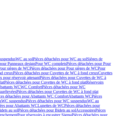
suspendus
WC au sol
Pièces détachées pour WC au sol
Sièges de
 pour Panneaux design
Pour WC complets
Pièces détachées pour Pour
Pour sièges de WC
Pièces détachées pour Pour sièges de WC
Pour
nd creux
Pièces détachées pour Cuvettes de WC à fond creux
Cuvettes
 pour réservoir attenant
Pièces détachées pour Cuvettes de WC à
lat
Pièces détachées pour Cuvettes de WC à fond plat
Réservoirs
Abattants WC
WC Comfort
Pièces détachées pour WC
surélevées
Pièces détachées pour Cuvettes de WC à fond plat
ces détachées pour Abattants WC Comfort
Abattants WC
Pièces
s
WC suspendus
Pièces détachées pour WC suspendus
WC au
hées pour Abattants WC
Lunettes de WC
Pièces détachées pour
idets au sol
Pièces détachées pour Bidets au sol
Accessoires
Pièces
clenchement
Pour réservoirs à encastrer Sigma
Pièces détachées pour