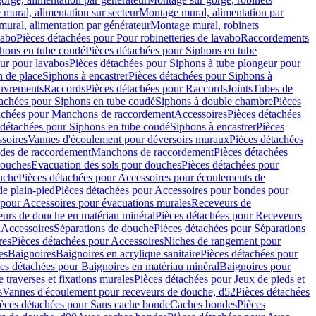
mural, alimentation sur secteur
Montage mural, alimentation par
ural, alimentation par générateur
Montage mural, robinets
vabo
Pièces détachées pour Pour robinetteries de lavabo
Raccordements
hons en tube coudé
Pièces détachées pour Siphons en tube
ur pour lavabos
Pièces détachées pour Siphons à tube plongeur pour
n de place
Siphons à encastrer
Pièces détachées pour Siphons à
uvrements
Raccords
Pièces détachées pour Raccords
Joints
Tubes de
tachées pour Siphons en tube coudé
Siphons à double chambre
Pièces
achées pour Manchons de raccordement
Accessoires
Pièces détachées
 détachées pour Siphons en tube coudé
Siphons à encastrer
Pièces
soires
Vannes d'écoulement pour déversoirs muraux
Pièces détachées
udes de raccordement
Manchons de raccordement
Pièces détachées
ouches
Evacuation des sols pour douches
Pièces détachées pour
uche
Pièces détachées pour Accessoires pour écoulements de
e plain-pied
Pièces détachées pour Accessoires pour bondes pour
 pour Accessoires pour évacuations murales
Receveurs de
urs de douche en matériau minéral
Pièces détachées pour Receveurs
n
Accessoires
Séparations de douche
Pièces détachées pour Séparations
res
Pièces détachées pour Accessoires
Niches de rangement pour
es
Baignoires
Baignoires en acrylique sanitaire
Pièces détachées pour
es détachées pour Baignoires en matériau minéral
Baignoires pour
e traverses et fixations murales
Pièces détachées pour Jeux de pieds et
s
Vannes d'écoulement pour receveurs de douche, d52
Pièces détachées
èces détachées pour Sans cache bonde
Caches bondes
Pièces