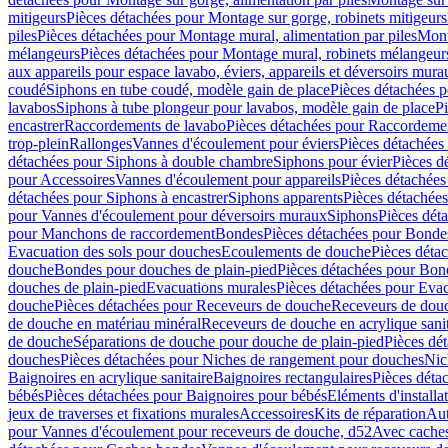
mitigeurs
Pièces détachées pour Montage sur gorge, robinets mitigeurs
piles
Pièces détachées pour Montage mural, alimentation par piles
Mont
mélangeurs
Pièces détachées pour Montage mural, robinets mélangeur
aux appareils pour espace lavabo, éviers, appareils et déversoirs mura
coudé
Siphons en tube coudé, modèle gain de place
Pièces détachées p
lavabos
Siphons à tube plongeur pour lavabos, modèle gain de place
P
encastrer
Raccordements de lavabo
Pièces détachées pour Raccordeme
trop-plein
Rallonges
Vannes d'écoulement pour éviers
Pièces détachées
détachées pour Siphons à double chambre
Siphons pour évier
Pièces d
pour Accessoires
Vannes d'écoulement pour appareils
Pièces détachées
détachées pour Siphons à encastrer
Siphons apparents
Pièces détachée
pour Vannes d'écoulement pour déversoirs muraux
Siphons
Pièces dét
pour Manchons de raccordement
Bondes
Pièces détachées pour Bonde
Evacuation des sols pour douches
Ecoulements de douche
Pièces déta
douche
Bondes pour douches de plain-pied
Pièces détachées pour Bon
douches de plain-pied
Evacuations murales
Pièces détachées pour Eva
douche
Pièces détachées pour Receveurs de douche
Receveurs de douch
de douche en matériau minéral
Receveurs de douche en acrylique sanit
de douche
Séparations de douche pour douche de plain-pied
Pièces dé
douches
Pièces détachées pour Niches de rangement pour douches
Nic
Baignoires en acrylique sanitaire
Baignoires rectangulaires
Pièces déta
bébés
Pièces détachées pour Baignoires pour bébés
Eléments d'installa
jeux de traverses et fixations murales
Accessoires
Kits de réparation
Aut
pour Vannes d'écoulement pour receveurs de douche, d52
Avec cache