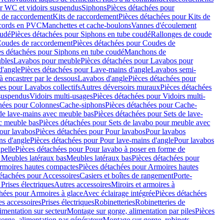
r WC et vidoirs suspendus
Siphons
Pièces détachées pour
 de raccordement
Kits de raccordement
Pièces détachées pour Kits de
ccords en PVC
Manchettes et cache-boulons
Vannes d'écoulement
oudé
Pièces détachées pour Siphons en tube coudé
Rallonges de coude
oudes de raccordement
Pièces détachées pour Coudes de
es détachées pour Siphons en tube coudé
Manchons de
bles
Lavabos pour meuble
Pièces détachées pour Lavabos pour
d'angle
Pièces détachées pour Lave-mains d'angle
Lavabos semi-
 encastrer par le dessous
Lavabos d'angle
Pièces détachées pour
es pour Lavabos collectifs
Autres déversoirs muraux
Pièces détachées
 suspendus
Vidoirs multi-usages
Pièces détachées pour Vidoirs multi-
hées pour Colonnes
Cache-siphons
Pièces détachées pour Cache-
de lave-mains avec meuble bas
Pièces détachées pour Sets de lave-
c meuble bas
Pièces détachées pour Sets de lavabo pour meuble avec
our lavabos
Pièces détachées pour Pour lavabos
Pour lavabos
ns d'angle
Pièces détachées pour Pour lave-mains d'angle
Pour lavabos
pelle
Pièces détachées pour Pour lavabo à poser en forme de
 Meubles latéraux bas
Meubles latéraux bas
Pièces détachées pour
rmoires hautes compactes
Pièces détachées pour Armoires hautes
étachées pour Accessoires
Casiers et boîtes de rangement
Porte-
Prises électriques
Autres accessoires
Miroirs et armoires à
hées pour Armoires à glace
Avec éclairage intégrée
Pièces détachées
es accessoires
Prises électriques
Robinetteries
Robinetteries de
imentation sur secteur
Montage sur gorge, alimentation par piles
Pièces
orge, alimentation par générateur
Montage sur gorge, robinets