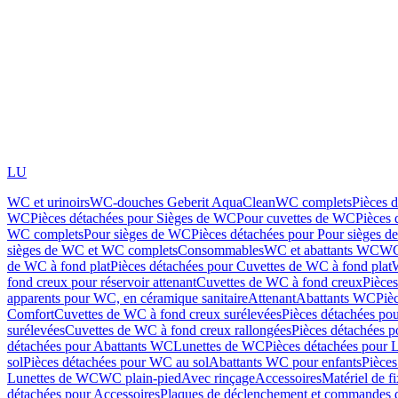
LU
WC et urinoirs
WC-douches Geberit AquaClean
WC complets
Pièces 
WC
Pièces détachées pour Sièges de WC
Pour cuvettes de WC
Pièces 
WC complets
Pour sièges de WC
Pièces détachées pour Pour sièges 
sièges de WC et WC complets
Consommables
WC et abattants WC
WC
de WC à fond plat
Pièces détachées pour Cuvettes de WC à fond plat
fond creux pour réservoir attenant
Cuvettes de WC à fond creux
Pièce
apparents pour WC, en céramique sanitaire
Attenant
Abattants WC
Piè
Comfort
Cuvettes de WC à fond creux surélevées
Pièces détachées po
surélevées
Cuvettes de WC à fond creux rallongées
Pièces détachées p
détachées pour Abattants WC
Lunettes de WC
Pièces détachées pour 
sol
Pièces détachées pour WC au sol
Abattants WC pour enfants
Pièces
Lunettes de WC
WC plain-pied
Avec rinçage
Accessoires
Matériel de f
détachées pour Accessoires
Plaques de déclenchement et commandes