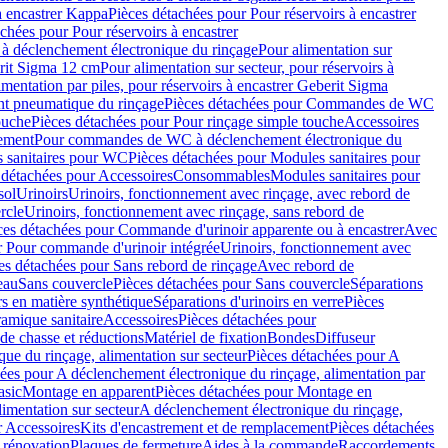
à encastrer Kappa
Pièces détachées pour Pour réservoirs à encastrer
chées pour Pour réservoirs à encastrer
 déclenchement électronique du rinçage
Pour alimentation sur
erit Sigma 12 cm
Pour alimentation sur secteur, pour réservoirs à
imentation par piles, pour réservoirs à encastrer Geberit Sigma
 pneumatique du rinçage
Pièces détachées pour Commandes de WC
ouche
Pièces détachées pour Pour rinçage simple touche
Accessoires
rement
Pour commandes de WC à déclenchement électronique du
 sanitaires pour WC
Pièces détachées pour Modules sanitaires pour
 détachées pour Accessoires
Consommables
Modules sanitaires pour
sol
Urinoirs
Urinoirs, fonctionnement avec rinçage, avec rebord de
rcle
Urinoirs, fonctionnement avec rinçage, sans rebord de
ces détachées pour Commande d'urinoir apparente ou à encastrer
Avec
r Pour commande d'urinoir intégrée
Urinoirs, fonctionnement avec
es détachées pour Sans rebord de rinçage
Avec rebord de
eau
Sans couvercle
Pièces détachées pour Sans couvercle
Séparations
rs en matière synthétique
Séparations d'urinoirs en verre
Pièces
ramique sanitaire
Accessoires
Pièces détachées pour
de chasse et réductions
Matériel de fixation
Bondes
Diffuseur
ue du rinçage, alimentation sur secteur
Pièces détachées pour A
ées pour A déclenchement électronique du rinçage, alimentation par
asic
Montage en apparent
Pièces détachées pour Montage en
imentation sur secteur
A déclenchement électronique du rinçage,
r Accessoires
Kits d'encastrement et de remplacement
Pièces détachées
 rénovation
Plaques de fermeture
Aides à la commande
Raccordements