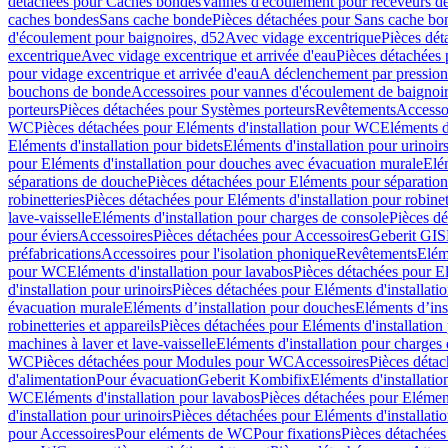
détachées pour Caches bondes
Vannes d'écoulement pour receveurs d
caches bondes
Sans cache bonde
Pièces détachées pour Sans cache bo
d'écoulement pour baignoires, d52
Avec vidage excentrique
Pièces dét
excentrique
Avec vidage excentrique et arrivée d'eau
Pièces détachées 
pour vidage excentrique et arrivée d'eau
A déclenchement par pressio
bouchons de bonde
Accessoires pour vannes d'écoulement de baignoi
porteurs
Pièces détachées pour Systèmes porteurs
Revêtements
Accesso
WC
Pièces détachées pour Eléments d'installation pour WC
Eléments d
Eléments d'installation pour bidets
Eléments d'installation pour urinoir
pour Eléments d'installation pour douches avec évacuation murale
Elé
séparations de douche
Pièces détachées pour Eléments pour séparatio
robinetteries
Pièces détachées pour Eléments d'installation pour robinet
lave-vaisselle
Eléments d'installation pour charges de console
Pièces dé
pour éviers
Accessoires
Pièces détachées pour Accessoires
Geberit GIS
préfabrications
Accessoires pour l'isolation phonique
Revêtements
Eléme
pour WC
Eléments d'installation pour lavabos
Pièces détachées pour El
d'installation pour urinoirs
Pièces détachées pour Eléments d'installatio
évacuation murale
Eléments d’installation pour douches
Eléments d’ins
robinetteries et appareils
Pièces détachées pour Eléments d'installation 
machines à laver et lave-vaisselle
Eléments d'installation pour charges
WC
Pièces détachées pour Modules pour WC
Accessoires
Pièces détac
d'alimentation
Pour évacuation
Geberit Kombifix
Eléments d'installatio
WC
Eléments d'installation pour lavabos
Pièces détachées pour Elément
d'installation pour urinoirs
Pièces détachées pour Eléments d'installatio
pour Accessoires
Pour eléments de WC
Pour fixations
Pièces détachées