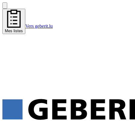
Vers geberit.lu
Mes listes