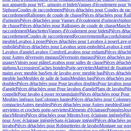
aux appareils pour WC, urinoirs et bidets
Vannes d'écoulement pour W
Siphons
Coudes de raccordement
Pièces détachées pour Coudes de ra
raccordement
Rallonges de coude de chasse
Pièces détachées pour Ral
d'urinoirs
Pièces détachées pour Vannes d'écoulement d'urinoirs
Siphon
de chasse
Pièces détachées pour Rallonges de coude de chasse
Mancho
raccordement
Manchettes
Vannes d'écoulement pour bidets
Pièces déta
raccordement
Coudes de raccordement
Recouvrements
Raccords
Joints
meuble
Lavabos à poser
Pièces détachées pour Lavabos à poser
Lave-m
emboîtés
Pièces détachées pour Lavabos semi-emboîtés
Lavabos à emb
Lavabos d'angle
Lavabos Comfort
Lavabos pour enfants
Pièces détach
pour Autres déversoirs muraux
Déversoirs muraux
Pièces détachées p
usages
Vidoirs pour plâtre
Lavabos pour salles de classe
Pièces détaché
siphons
Accessoires
Caches bondes
Porte-serviettes
Matériel de fixation
mains avec meuble bas
Sets de lavabo avec meuble bas
Pièces détaché
meuble bas
Meubles de salle de bains
Meubles bas
Pièces détachées po
doubles
Pièces détachées pour Pour lavabos doubles
Pour lavabos pou
d'angle
Pièces détachées pour Pour lavabos d'angle
Plans de lavabo
Piè
coupelle
Pour lavabo à poser rectangulaire
Pièces détachées pour Pour 
Meubles latéraux bas
Colonnes hautes
Pièces détachées pour Colonnes
compactes
Autres meubles
Pièces détachées pour Autres meubles
Etagè
serviettes et crochets porte-serviettes
Eléments d'éclairage
Poignées
Jeu
glace
Miroirs
Pièces détachées pour Miroirs
Avec éclairage intégrée
Pièc
pour Avec éclairage intégrée
Sans éclairage intégré
Pièces détachées po
lavabo
Pièces détachées pour Robinetteries de lavabo
Montage sur gorg
détachées pour Montage sur gorge, alimentation par piles
Montage sur 