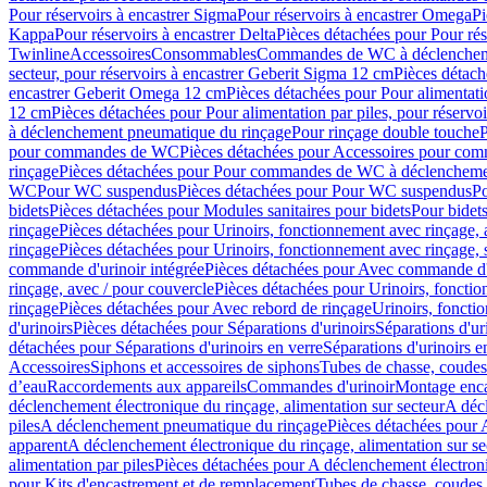
Pour réservoirs à encastrer Sigma
Pour réservoirs à encastrer Omega
Pi
Kappa
Pour réservoirs à encastrer Delta
Pièces détachées pour Pour rés
Twinline
Accessoires
Consommables
Commandes de WC à déclenchemen
secteur, pour réservoirs à encastrer Geberit Sigma 12 cm
Pièces détach
encastrer Geberit Omega 12 cm
Pièces détachées pour Pour alimentati
12 cm
Pièces détachées pour Pour alimentation par piles, pour réservo
à déclenchement pneumatique du rinçage
Pour rinçage double touche
P
pour commandes de WC
Pièces détachées pour Accessoires pour c
rinçage
Pièces détachées pour Pour commandes de WC à déclenchemen
WC
Pour WC suspendus
Pièces détachées pour Pour WC suspendus
P
bidets
Pièces détachées pour Modules sanitaires pour bidets
Pour bidets
rinçage
Pièces détachées pour Urinoirs, fonctionnement avec rinçage, 
rinçage
Pièces détachées pour Urinoirs, fonctionnement avec rinçage, 
commande d'urinoir intégrée
Pièces détachées pour Avec commande d'u
rinçage, avec / pour couvercle
Pièces détachées pour Urinoirs, fonctio
rinçage
Pièces détachées pour Avec rebord de rinçage
Urinoirs, foncti
d'urinoirs
Pièces détachées pour Séparations d'urinoirs
Séparations d'ur
détachées pour Séparations d'urinoirs en verre
Séparations d'urinoirs e
Accessoires
Siphons et accessoires de siphons
Tubes de chasse, coudes
d’eau
Raccordements aux appareils
Commandes d'urinoir
Montage enca
déclenchement électronique du rinçage, alimentation sur secteur
A décl
piles
A déclenchement pneumatique du rinçage
Pièces détachées pour
apparent
A déclenchement électronique du rinçage, alimentation sur se
alimentation par piles
Pièces détachées pour A déclenchement électroni
pour Kits d'encastrement et de remplacement
Tubes de chasse, coudes 