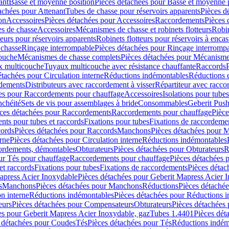
ant
Basse et moyenne position
Pièces détachées pour Basse et moyenne 
achées pour Attenant
Tubes de chasse pour réservoirs apparents
Pièces d
on
Accessoires
Pièces détachées pour Accessoires
Raccordements
Pièces 
s de chasse
Accessoires
Mécanismes de chasse et robinets flotteurs
Robin
eurs pour réservoirs apparents
Robinets flotteurs pour réservoirs à encas
 chasse
Rinçage interrompable
Pièces détachées pour Rinçage interromp
touche
Mécanismes de chasse complets
Pièces détachées pour Mécanisme
 multicouche
Tuyaux multicouche avec résistance chauffante
Raccords
étachées pour Circulation interne
Réductions indémontables
Réductions e
rdements
Distributeurs avec raccordement à visser
Répartiteur avec raccor
es pour Raccordements pour chauffage
Accessoires
Isolations pour tubes
nchéité
Sets de vis pour assemblages à bride
Consommables
Geberit Push
ces détachées pour Raccordements
Raccordements pour chauffage
Pièce
ts pour tubes et raccords
Fixations pour tubes
Fixations de raccordeme
ords
Pièces détachées pour Raccords
Manchons
Pièces détachées pour 
erne
Pièces détachées pour Circulation interne
Réductions indémontables
cordements, démontables
Obturateurs
Pièces détachées pour Obturateurs
R
ur Tés pour chauffage
Raccordements pour chauffage
Pièces détachées 
et raccords
Fixations pour tubes
Fixations de raccordements
Pièces détac
apress Acier Inoxydable
Pièces détachées pour Geberit Mapress Acier 
s
Manchons
Pièces détachées pour Manchons
Réductions
Pièces détaché
on interne
Réductions indémontables
Pièces détachées pour Réductions 
eurs
Pièces détachées pour Compensateurs
Obturateurs
Pièces détachées 
es pour Geberit Mapress Acier Inoxydable, gaz
Tubes 1.4401
Pièces dét
 détachées pour Coudes
Tés
Pièces détachées pour Tés
Réductions indém