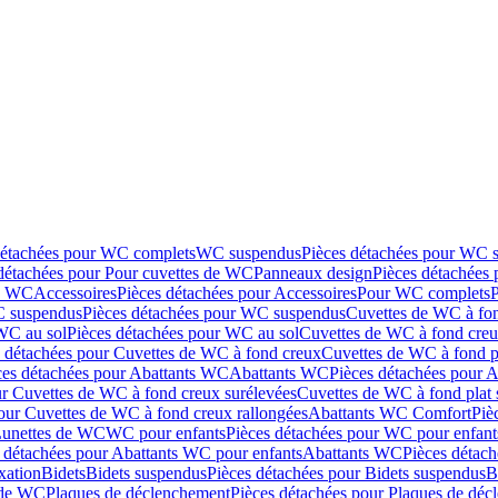
détachées pour WC complets
WC suspendus
Pièces détachées pour WC 
détachées pour Pour cuvettes de WC
Panneaux design
Pièces détachées
de WC
Accessoires
Pièces détachées pour Accessoires
Pour WC complets
 suspendus
Pièces détachées pour WC suspendus
Cuvettes de WC à fo
WC au sol
Pièces détachées pour WC au sol
Cuvettes de WC à fond creux
s détachées pour Cuvettes de WC à fond creux
Cuvettes de WC à fond p
ces détachées pour Abattants WC
Abattants WC
Pièces détachées pour 
ur Cuvettes de WC à fond creux surélevées
Cuvettes de WC à fond plat 
our Cuvettes de WC à fond creux rallongées
Abattants WC Comfort
Piè
Lunettes de WC
WC pour enfants
Pièces détachées pour WC pour enfant
 détachées pour Abattants WC pour enfants
Abattants WC
Pièces détac
ixation
Bidets
Bidets suspendus
Pièces détachées pour Bidets suspendus
B
 de WC
Plaques de déclenchement
Pièces détachées pour Plaques de dé