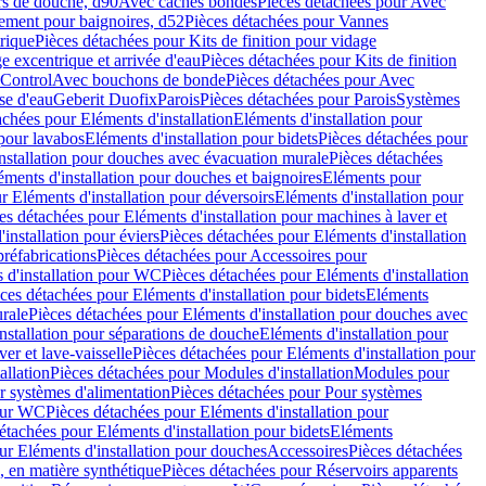
rs de douche, d90
Avec caches bondes
Pièces détachées pour Avec
ement pour baignoires, d52
Pièces détachées pour Vannes
trique
Pièces détachées pour Kits de finition pour vidage
ge excentrique et arrivée d'eau
Pièces détachées pour Kits de finition
hControl
Avec bouchons de bonde
Pièces détachées pour Avec
se d'eau
Geberit Duofix
Parois
Pièces détachées pour Parois
Systèmes
achées pour Eléments d'installation
Eléments d'installation pour
 pour lavabos
Eléments d'installation pour bidets
Pièces détachées pour
nstallation pour douches avec évacuation murale
Pièces détachées
ments d'installation pour douches et baignoires
Eléments pour
r Eléments d'installation pour déversoirs
Eléments d'installation pour
es détachées pour Eléments d'installation pour machines à laver et
installation pour éviers
Pièces détachées pour Eléments d'installation
réfabrications
Pièces détachées pour Accessoires pour
 d'installation pour WC
Pièces détachées pour Eléments d'installation
ces détachées pour Eléments d'installation pour bidets
Eléments
urale
Pièces détachées pour Eléments d'installation pour douches avec
nstallation pour séparations de douche
Eléments d'installation pour
er et lave-vaisselle
Pièces détachées pour Eléments d'installation pour
allation
Pièces détachées pour Modules d'installation
Modules pour
r systèmes d'alimentation
Pièces détachées pour Pour systèmes
pour WC
Pièces détachées pour Eléments d'installation pour
étachées pour Eléments d'installation pour bidets
Eléments
ur Eléments d'installation pour douches
Accessoires
Pièces détachées
 en matière synthétique
Pièces détachées pour Réservoirs apparents