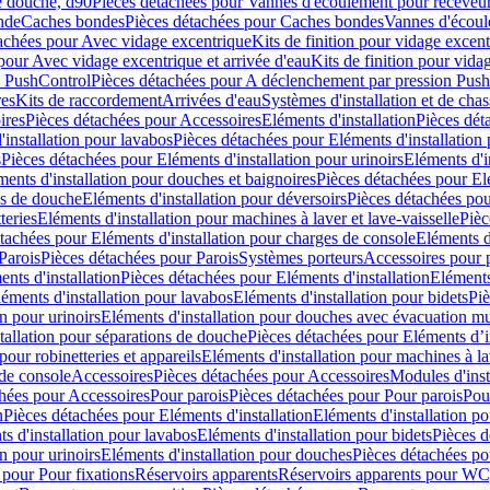
e douche, d90
Pièces détachées pour Vannes d'écoulement pour receveu
nde
Caches bondes
Pièces détachées pour Caches bondes
Vannes d'écoul
achées pour Avec vidage excentrique
Kits de finition pour vidage excen
pour Avec vidage excentrique et arrivée d'eau
Kits de finition pour vida
n PushControl
Pièces détachées pour A déclenchement par pression Pus
res
Kits de raccordement
Arrivées d'eau
Systèmes d'installation et de chas
ires
Pièces détachées pour Accessoires
Eléments d'installation
Pièces dét
'installation pour lavabos
Pièces détachées pour Eléments d'installation
s
Pièces détachées pour Eléments d'installation pour urinoirs
Eléments d'i
ments d'installation pour douches et baignoires
Pièces détachées pour Elé
ns de douche
Eléments d'installation pour déversoirs
Pièces détachées pou
teries
Eléments d'installation pour machines à laver et lave-vaisselle
Pièc
tachées pour Eléments d'installation pour charges de console
Eléments d'
Parois
Pièces détachées pour Parois
Systèmes porteurs
Accessoires pour p
nts d'installation
Pièces détachées pour Eléments d'installation
Eléments
éments d'installation pour lavabos
Eléments d'installation pour bidets
Piè
n pour urinoirs
Eléments d'installation pour douches avec évacuation m
tallation pour séparations de douche
Pièces détachées pour Eléments d’i
pour robinetteries et appareils
Eléments d'installation pour machines à lav
 de console
Accessoires
Pièces détachées pour Accessoires
Modules d'inst
hées pour Accessoires
Pour parois
Pièces détachées pour Pour parois
Pou
n
Pièces détachées pour Eléments d'installation
Eléments d'installation 
s d'installation pour lavabos
Eléments d'installation pour bidets
Pièces d
n pour urinoirs
Eléments d'installation pour douches
Pièces détachées po
 pour Pour fixations
Réservoirs apparents
Réservoirs apparents pour WC,