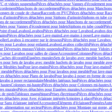
C et vidoirs suspendus
Pièces détachées pour Vannes d'écoulement pou
ccordement
Manchons de raccordement
Pièces détachées pour Manchons
longes de coude de chasse
Raccords en PVC
Pièces détachées pour Ra
s d'urinoirs
Pièces détachées pour Siphons d'urinoirs
Siphons en tube c
ns de raccordement
Pièces détachées pour Manchons de raccordement
C
chées pour Vannes d'écoulement pour bidets
Siphons en tube coudé
Pièc
Point d'eau
Lavabos
Lavabos
Pièces détachées pour Lavabos
Lavabos dou
ains
Pièces détachées pour Lave-mains
Lave-mains à poser
Lave-mains 
oîter
Lavabos à encastrer par le dessous
Pièces détachées pour Lavabos à
ées pour Lavabos pour enfants
Lavabos
Lavabos collectifs
Pièces détaché
our Déversoirs muraux
Vidoirs suspendus
Pièces détachées pour Vidoirs
es pour Lavabos pour salles de classe
Accessoires
Colonnes
Pièces détac
Caches décoratifs
Etagères murales
Sets de lavabo avec meuble bas
Sets 
es pour Sets de lavabo avec meuble bas
Sets de lavabo pour meuble ave
ur Meubles bas
Pour lave-mains
Pièces détachées pour Pour lave-mains
P
r meuble
Pièces détachées pour Pour lavabos pour meuble
Pour lave-mai
ces détachées pour Plans de lavabo
Pour lavabo à poser en forme de cou
lavabo à poser rectangulaire
Meubles latéraux bas
Pièces détachées pour
 hautes
Colonnes mi-hautes
Pièces détachées pour Colonnes mi-hautes
A
res murales
Pièces détachées pour Etagères murales
Accessoires
Pièces d
x de pieds
Tableaux magnétiques
Prises électriques
Pièces détachées pour 
es détachées pour Avec éclairage intégrée
Armoires à glace
Pièces détac
ur Sans éclairage intégré
Accessoires
Eléments d'éclairage
Poignées
Autr
e, alimentation sur secteur
Pièces détachées pour Montage sur gorge, al
gorge, alimentation par générateur
Pièces détachées pour Montage sur g