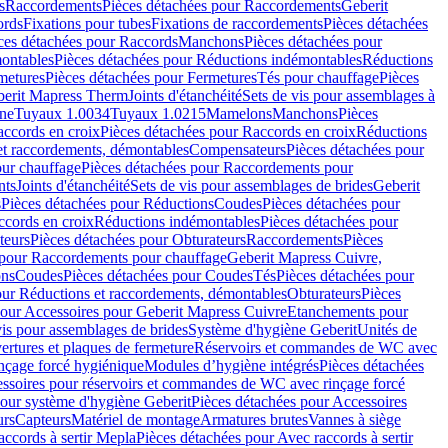
s
Raccordements
Pièces détachées pour Raccordements
Geberit
ords
Fixations pour tubes
Fixations de raccordements
Pièces détachées
ces détachées pour Raccords
Manchons
Pièces détachées pour
ontables
Pièces détachées pour Réductions indémontables
Réductions
metures
Pièces détachées pour Fermetures
Tés pour chauffage
Pièces
berit Mapress Therm
Joints d'étanchéité
Sets de vis pour assemblages à
one
Tuyaux 1.0034
Tuyaux 1.0215
Mamelons
Manchons
Pièces
ccords en croix
Pièces détachées pour Raccords en croix
Réductions
et raccordements, démontables
Compensateurs
Pièces détachées pour
ur chauffage
Pièces détachées pour Raccordements pour
nts
Joints d'étanchéité
Sets de vis pour assemblages de brides
Geberit
s
Pièces détachées pour Réductions
Coudes
Pièces détachées pour
ccords en croix
Réductions indémontables
Pièces détachées pour
teurs
Pièces détachées pour Obturateurs
Raccordements
Pièces
 pour Raccordements pour chauffage
Geberit Mapress Cuivre,
ons
Coudes
Pièces détachées pour Coudes
Tés
Pièces détachées pour
our Réductions et raccordements, démontables
Obturateurs
Pièces
pour Accessoires pour Geberit Mapress Cuivre
Etanchements pour
vis pour assemblages de brides
Système d'hygiène Geberit
Unités de
rtures et plaques de fermeture
Réservoirs et commandes de WC avec
inçage forcé hygiénique
Modules d’hygiène intégrés
Pièces détachées
essoires pour réservoirs et commandes de WC avec rinçage forcé
our système d'hygiène Geberit
Pièces détachées pour Accessoires
urs
Capteurs
Matériel de montage
Armatures brutes
Vannes à siège
accords à sertir Mepla
Pièces détachées pour Avec raccords à sertir