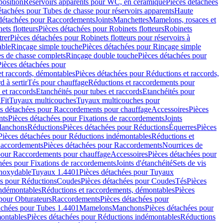
position
Réservoirs apparents pour WC, en céramique
Pièces détachées
étachées pour Tubes de chasse pour réservoirs apparents
Haute
détachées pour Raccordements
Joints
Manchettes
Mamelons, rosaces et
ets flotteurs
Pièces détachées pour Robinets flotteurs
Robinets
trer
Pièces détachées pour Robinets flotteurs pour réservoirs à
able
Rinçage simple touche
Pièces détachées pour Rinçage simple
s de chasse complets
Rinçage double touche
Pièces détachées pour
Pièces détachées pour
t raccords, démontables
Pièces détachées pour Réductions et raccords,
d à sertir
Tés pour chauffage
Réductions et raccordements pour
 et raccords
Etanchéités pour tubes et raccords
Etanchéités pour
Fit
Tuyaux multicouches
Tuyaux multicouches pour
s détachées pour Raccordements pour chauffage
Accessoires
Pièces
nts
Pièces détachées pour Fixations de raccordements
Joints
Manchons
Réductions
Pièces détachées pour Réductions
Équerres
Pièces
Pièces détachées pour Réductions indémontables
Réductions et
accordements
Pièces détachées pour Raccordements
Nourrices de
pour Raccordements pour chauffage
Accessoires
Pièces détachées pour
hées pour Fixations de raccordements
Joints d'étanchéité
Sets de vis
Inoxydable
Tuyaux 1.4401
Pièces détachées pour Tuyaux
es pour Réductions
Coudes
Pièces détachées pour Coudes
Tés
Pièces
indémontables
Réductions et raccordements, démontables
Pièces
pour Obturateurs
Raccordements
Pièces détachées pour
achées pour Tubes 1.4401
Mamelons
Manchons
Pièces détachées pour
ontables
Pièces détachées pour Réductions indémontables
Réductions