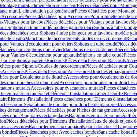
Montage mural, alimentation sur secteur
Pièces détachées pour Montage 
age mural, alimentation par générateur
Pièces détachées pour Montage m
s
Accessoires
Pièces détachées pour Accessoires
Pour robinetteries de la
ux
Vidages pour lavabos
Pièces détachées pour Vidages pour lavabos
Sip
our Siphons en tube coudé, modèle gain de place
Siphons à tube plonge
ièces détachées pour Siphons à tube plongeur pour lavabos, modèle gai
nts de lavabo
Manchons de raccordement
Coudes de raccordement
Reco
 pour Vannes d'écoulement pour éviers
Siphons en tube coudé
Pièces dé
étachées pour Siphons pour évier
Manchons de raccordement
Pièces dét
 pour Vannes d'écoulement pour appareils
Siphons en tube coudé
Pièces
s pour Siphons apparents
Raccords
Pièces détachées pour Raccords
Acces
achées pour Siphons
Coudes de raccordement
Pièces détachées pour Co
s
Accessoires
Pièces détachées pour Accessoires
Douches et baignoires
D
chées pour Ecoulements de douche
Accessoires pour écoulements de do
des pour douches de plain-pied
Accessoires pour bondes pour douches d
cuations murales
Accessoires pour évacuations murales
Pièces détachées
e en matériau minéral et éléments d’installation Geberit Duofix
Receve
aire
Eléments d'installation
Pièces détachées pour Eléments d'installatio
tachées pour Séparations de douche pour douche de plain-pied
Accessoi
hes de rangement
Pièces détachées pour Niches de rangement
Accessoir
chées pour Baignoires rectangulaires
Baignoires en matériau minéral
Pièc
tion
Pièces détachées pour Eléments d'installation
Jeux de pieds et jeux d
res accessoires
Raccordements aux appareils pour douches et baignoire
s bondes
Pièces détachées pour Avec caches bondes
Sans cache bonde
Pi