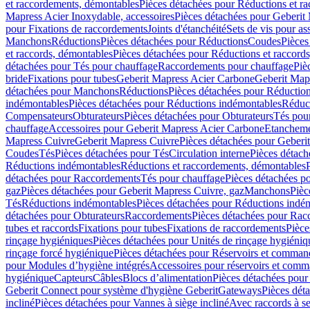
et raccordements, démontables
Pièces détachées pour Réductions et r
Mapress Acier Inoxydable, accessoires
Pièces détachées pour Geberit 
pour Fixations de raccordements
Joints d'étanchéité
Sets de vis pour a
Manchons
Réductions
Pièces détachées pour Réductions
Coudes
Pièces
et raccords, démontables
Pièces détachées pour Réductions et raccord
détachées pour Tés pour chauffage
Raccordements pour chauffage
Piè
bride
Fixations pour tubes
Geberit Mapress Acier Carbone
Geberit Map
détachées pour Manchons
Réductions
Pièces détachées pour Réductio
indémontables
Pièces détachées pour Réductions indémontables
Réduct
Compensateurs
Obturateurs
Pièces détachées pour Obturateurs
Tés pou
chauffage
Accessoires pour Geberit Mapress Acier Carbone
Etanchemen
Mapress Cuivre
Geberit Mapress Cuivre
Pièces détachées pour Geberi
Coudes
Tés
Pièces détachées pour Tés
Circulation interne
Pièces détach
Réductions indémontables
Réductions et raccordements, démontables
détachées pour Raccordements
Tés pour chauffage
Pièces détachées p
gaz
Pièces détachées pour Geberit Mapress Cuivre, gaz
Manchons
Pièc
Tés
Réductions indémontables
Pièces détachées pour Réductions indé
détachées pour Obturateurs
Raccordements
Pièces détachées pour Rac
tubes et raccords
Fixations pour tubes
Fixations de raccordements
Pièce
rinçage hygiéniques
Pièces détachées pour Unités de rinçage hygiéniq
rinçage forcé hygiénique
Pièces détachées pour Réservoirs et comman
pour Modules d’hygiène intégrés
Accessoires pour réservoirs et com
hygiénique
Capteurs
Câbles
Blocs d’alimentation
Pièces détachées pour
Geberit Connect pour système d'hygiène Geberit
Gateways
Pièces dét
incliné
Pièces détachées pour Vannes à siège incliné
Avec raccords à se