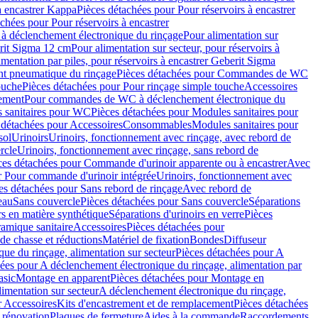
à encastrer Kappa
Pièces détachées pour Pour réservoirs à encastrer
chées pour Pour réservoirs à encastrer
 déclenchement électronique du rinçage
Pour alimentation sur
erit Sigma 12 cm
Pour alimentation sur secteur, pour réservoirs à
imentation par piles, pour réservoirs à encastrer Geberit Sigma
 pneumatique du rinçage
Pièces détachées pour Commandes de WC
ouche
Pièces détachées pour Pour rinçage simple touche
Accessoires
rement
Pour commandes de WC à déclenchement électronique du
 sanitaires pour WC
Pièces détachées pour Modules sanitaires pour
 détachées pour Accessoires
Consommables
Modules sanitaires pour
sol
Urinoirs
Urinoirs, fonctionnement avec rinçage, avec rebord de
rcle
Urinoirs, fonctionnement avec rinçage, sans rebord de
ces détachées pour Commande d'urinoir apparente ou à encastrer
Avec
r Pour commande d'urinoir intégrée
Urinoirs, fonctionnement avec
es détachées pour Sans rebord de rinçage
Avec rebord de
eau
Sans couvercle
Pièces détachées pour Sans couvercle
Séparations
rs en matière synthétique
Séparations d'urinoirs en verre
Pièces
ramique sanitaire
Accessoires
Pièces détachées pour
de chasse et réductions
Matériel de fixation
Bondes
Diffuseur
ue du rinçage, alimentation sur secteur
Pièces détachées pour A
ées pour A déclenchement électronique du rinçage, alimentation par
asic
Montage en apparent
Pièces détachées pour Montage en
imentation sur secteur
A déclenchement électronique du rinçage,
r Accessoires
Kits d'encastrement et de remplacement
Pièces détachées
 rénovation
Plaques de fermeture
Aides à la commande
Raccordements