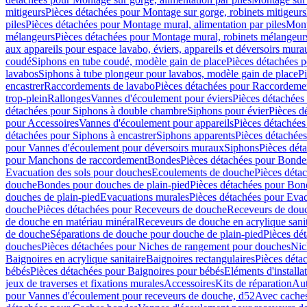
mitigeurs
Pièces détachées pour Montage sur gorge, robinets mitigeurs
piles
Pièces détachées pour Montage mural, alimentation par piles
Mont
mélangeurs
Pièces détachées pour Montage mural, robinets mélangeur
aux appareils pour espace lavabo, éviers, appareils et déversoirs mura
coudé
Siphons en tube coudé, modèle gain de place
Pièces détachées p
lavabos
Siphons à tube plongeur pour lavabos, modèle gain de place
P
encastrer
Raccordements de lavabo
Pièces détachées pour Raccordeme
trop-plein
Rallonges
Vannes d'écoulement pour éviers
Pièces détachées
détachées pour Siphons à double chambre
Siphons pour évier
Pièces d
pour Accessoires
Vannes d'écoulement pour appareils
Pièces détachées
détachées pour Siphons à encastrer
Siphons apparents
Pièces détachée
pour Vannes d'écoulement pour déversoirs muraux
Siphons
Pièces dét
pour Manchons de raccordement
Bondes
Pièces détachées pour Bonde
Evacuation des sols pour douches
Ecoulements de douche
Pièces déta
douche
Bondes pour douches de plain-pied
Pièces détachées pour Bon
douches de plain-pied
Evacuations murales
Pièces détachées pour Eva
douche
Pièces détachées pour Receveurs de douche
Receveurs de douch
de douche en matériau minéral
Receveurs de douche en acrylique sanit
de douche
Séparations de douche pour douche de plain-pied
Pièces dé
douches
Pièces détachées pour Niches de rangement pour douches
Nic
Baignoires en acrylique sanitaire
Baignoires rectangulaires
Pièces déta
bébés
Pièces détachées pour Baignoires pour bébés
Eléments d'installa
jeux de traverses et fixations murales
Accessoires
Kits de réparation
Aut
pour Vannes d'écoulement pour receveurs de douche, d52
Avec cache