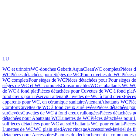
LU
WC et urinoirs
WC-douches Geberit AquaClean
WC complets
Pièces 
WC
Pièces détachées pour Sièges de WC
Pour cuvettes de WC
Pièces 
WC complets
Pour sièges de WC
Pièces détachées pour Pour sièges 
sièges de WC et WC complets
Consommables
WC et abattants WC
WC
de WC à fond plat
Pièces détachées pour Cuvettes de WC à fond plat
fond creux pour réservoir attenant
Cuvettes de WC à fond creux
Pièce
apparents pour WC, en céramique sanitaire
Attenant
Abattants WC
Piè
Comfort
Cuvettes de WC à fond creux surélevées
Pièces détachées po
surélevées
Cuvettes de WC à fond creux rallongées
Pièces détachées p
détachées pour Abattants WC
Lunettes de WC
Pièces détachées pour 
sol
Pièces détachées pour WC au sol
Abattants WC pour enfants
Pièces
Lunettes de WC
WC plain-pied
Avec rinçage
Accessoires
Matériel de f
détachées pour Accessoires
Plaques de déclenchement et commandes