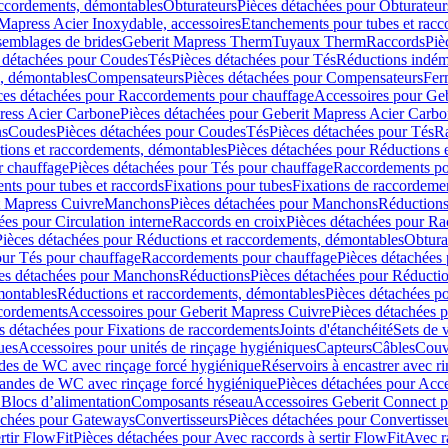
accordements, démontables
Obturateurs
Pièces détachées pour Obturateur
Mapress Acier Inoxydable, accessoires
Etanchements pour tubes et racc
ssemblages de brides
Geberit Mapress Therm
Tuyaux Therm
Raccords
Piè
 détachées pour Coudes
Tés
Pièces détachées pour Tés
Réductions indém
s, démontables
Compensateurs
Pièces détachées pour Compensateurs
Fer
ces détachées pour Raccordements pour chauffage
Accessoires pour Ge
ress Acier Carbone
Pièces détachées pour Geberit Mapress Acier Carb
ns
Coudes
Pièces détachées pour Coudes
Tés
Pièces détachées pour Tés
Ra
ions et raccordements, démontables
Pièces détachées pour Réductions 
r chauffage
Pièces détachées pour Tés pour chauffage
Raccordements po
ts pour tubes et raccords
Fixations pour tubes
Fixations de raccordeme
t Mapress Cuivre
Manchons
Pièces détachées pour Manchons
Réduction
ées pour Circulation interne
Raccords en croix
Pièces détachées pour Ra
Pièces détachées pour Réductions et raccordements, démontables
Obtura
our Tés pour chauffage
Raccordements pour chauffage
Pièces détachées
es détachées pour Manchons
Réductions
Pièces détachées pour Réducti
montables
Réductions et raccordements, démontables
Pièces détachées p
cordements
Accessoires pour Geberit Mapress Cuivre
Pièces détachées 
s détachées pour Fixations de raccordements
Joints d'étanchéité
Sets de 
ues
Accessoires pour unités de rinçage hygiéniques
Capteurs
Câbles
Couve
des de WC avec rinçage forcé hygiénique
Réservoirs à encastrer avec r
mandes de WC avec rinçage forcé hygiénique
Pièces détachées pour Acc
 Blocs d’alimentation
Composants réseau
Accessoires Geberit Connect p
achées pour Gateways
Convertisseurs
Pièces détachées pour Convertisse
rtir FlowFit
Pièces détachées pour Avec raccords à sertir FlowFit
Avec r