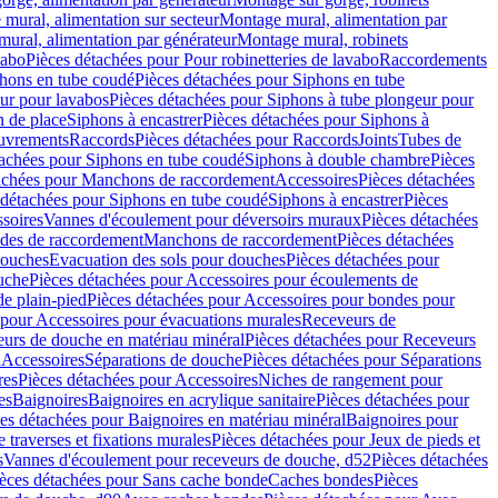
mural, alimentation sur secteur
Montage mural, alimentation par
ural, alimentation par générateur
Montage mural, robinets
vabo
Pièces détachées pour Pour robinetteries de lavabo
Raccordements
hons en tube coudé
Pièces détachées pour Siphons en tube
ur pour lavabos
Pièces détachées pour Siphons à tube plongeur pour
n de place
Siphons à encastrer
Pièces détachées pour Siphons à
uvrements
Raccords
Pièces détachées pour Raccords
Joints
Tubes de
tachées pour Siphons en tube coudé
Siphons à double chambre
Pièces
achées pour Manchons de raccordement
Accessoires
Pièces détachées
 détachées pour Siphons en tube coudé
Siphons à encastrer
Pièces
soires
Vannes d'écoulement pour déversoirs muraux
Pièces détachées
udes de raccordement
Manchons de raccordement
Pièces détachées
ouches
Evacuation des sols pour douches
Pièces détachées pour
uche
Pièces détachées pour Accessoires pour écoulements de
e plain-pied
Pièces détachées pour Accessoires pour bondes pour
 pour Accessoires pour évacuations murales
Receveurs de
urs de douche en matériau minéral
Pièces détachées pour Receveurs
n
Accessoires
Séparations de douche
Pièces détachées pour Séparations
res
Pièces détachées pour Accessoires
Niches de rangement pour
es
Baignoires
Baignoires en acrylique sanitaire
Pièces détachées pour
es détachées pour Baignoires en matériau minéral
Baignoires pour
e traverses et fixations murales
Pièces détachées pour Jeux de pieds et
s
Vannes d'écoulement pour receveurs de douche, d52
Pièces détachées
èces détachées pour Sans cache bonde
Caches bondes
Pièces