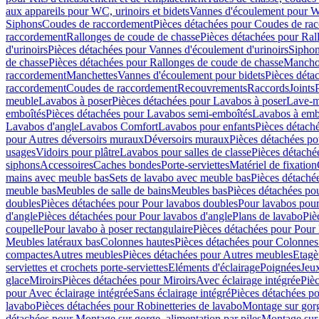
aux appareils pour WC, urinoirs et bidets
Vannes d'écoulement pour W
Siphons
Coudes de raccordement
Pièces détachées pour Coudes de ra
raccordement
Rallonges de coude de chasse
Pièces détachées pour Ral
d'urinoirs
Pièces détachées pour Vannes d'écoulement d'urinoirs
Siphon
de chasse
Pièces détachées pour Rallonges de coude de chasse
Mancho
raccordement
Manchettes
Vannes d'écoulement pour bidets
Pièces déta
raccordement
Coudes de raccordement
Recouvrements
Raccords
Joints
meuble
Lavabos à poser
Pièces détachées pour Lavabos à poser
Lave-m
emboîtés
Pièces détachées pour Lavabos semi-emboîtés
Lavabos à emb
Lavabos d'angle
Lavabos Comfort
Lavabos pour enfants
Pièces détach
pour Autres déversoirs muraux
Déversoirs muraux
Pièces détachées p
usages
Vidoirs pour plâtre
Lavabos pour salles de classe
Pièces détaché
siphons
Accessoires
Caches bondes
Porte-serviettes
Matériel de fixation
mains avec meuble bas
Sets de lavabo avec meuble bas
Pièces détaché
meuble bas
Meubles de salle de bains
Meubles bas
Pièces détachées po
doubles
Pièces détachées pour Pour lavabos doubles
Pour lavabos pou
d'angle
Pièces détachées pour Pour lavabos d'angle
Plans de lavabo
Piè
coupelle
Pour lavabo à poser rectangulaire
Pièces détachées pour Pour 
Meubles latéraux bas
Colonnes hautes
Pièces détachées pour Colonnes
compactes
Autres meubles
Pièces détachées pour Autres meubles
Etagè
serviettes et crochets porte-serviettes
Eléments d'éclairage
Poignées
Jeu
glace
Miroirs
Pièces détachées pour Miroirs
Avec éclairage intégrée
Pièc
pour Avec éclairage intégrée
Sans éclairage intégré
Pièces détachées po
lavabo
Pièces détachées pour Robinetteries de lavabo
Montage sur gorg
détachées pour Montage sur gorge, alimentation par piles
Montage sur 