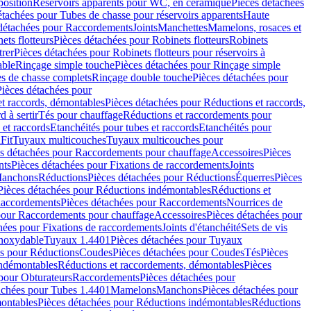
position
Réservoirs apparents pour WC, en céramique
Pièces détachées
étachées pour Tubes de chasse pour réservoirs apparents
Haute
détachées pour Raccordements
Joints
Manchettes
Mamelons, rosaces et
ets flotteurs
Pièces détachées pour Robinets flotteurs
Robinets
trer
Pièces détachées pour Robinets flotteurs pour réservoirs à
able
Rinçage simple touche
Pièces détachées pour Rinçage simple
s de chasse complets
Rinçage double touche
Pièces détachées pour
Pièces détachées pour
t raccords, démontables
Pièces détachées pour Réductions et raccords,
d à sertir
Tés pour chauffage
Réductions et raccordements pour
 et raccords
Etanchéités pour tubes et raccords
Etanchéités pour
Fit
Tuyaux multicouches
Tuyaux multicouches pour
s détachées pour Raccordements pour chauffage
Accessoires
Pièces
nts
Pièces détachées pour Fixations de raccordements
Joints
Manchons
Réductions
Pièces détachées pour Réductions
Équerres
Pièces
Pièces détachées pour Réductions indémontables
Réductions et
accordements
Pièces détachées pour Raccordements
Nourrices de
pour Raccordements pour chauffage
Accessoires
Pièces détachées pour
hées pour Fixations de raccordements
Joints d'étanchéité
Sets de vis
Inoxydable
Tuyaux 1.4401
Pièces détachées pour Tuyaux
es pour Réductions
Coudes
Pièces détachées pour Coudes
Tés
Pièces
indémontables
Réductions et raccordements, démontables
Pièces
pour Obturateurs
Raccordements
Pièces détachées pour
achées pour Tubes 1.4401
Mamelons
Manchons
Pièces détachées pour
ontables
Pièces détachées pour Réductions indémontables
Réductions