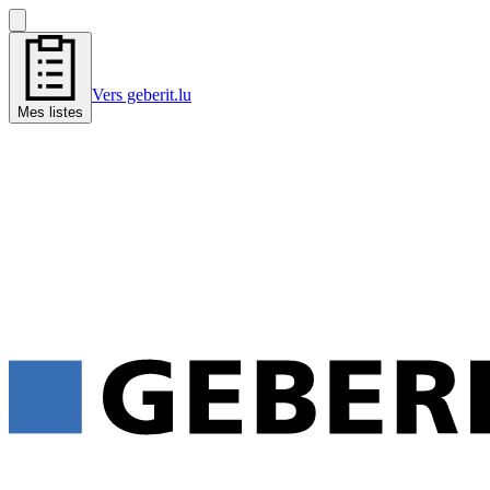
Vers geberit.lu
Mes listes