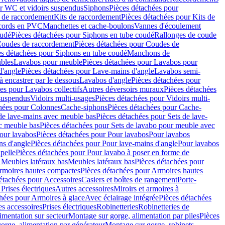
r WC et vidoirs suspendus
Siphons
Pièces détachées pour
 de raccordement
Kits de raccordement
Pièces détachées pour Kits de
ccords en PVC
Manchettes et cache-boulons
Vannes d'écoulement
oudé
Pièces détachées pour Siphons en tube coudé
Rallonges de coude
oudes de raccordement
Pièces détachées pour Coudes de
es détachées pour Siphons en tube coudé
Manchons de
bles
Lavabos pour meuble
Pièces détachées pour Lavabos pour
d'angle
Pièces détachées pour Lave-mains d'angle
Lavabos semi-
 encastrer par le dessous
Lavabos d'angle
Pièces détachées pour
es pour Lavabos collectifs
Autres déversoirs muraux
Pièces détachées
 suspendus
Vidoirs multi-usages
Pièces détachées pour Vidoirs multi-
hées pour Colonnes
Cache-siphons
Pièces détachées pour Cache-
de lave-mains avec meuble bas
Pièces détachées pour Sets de lave-
c meuble bas
Pièces détachées pour Sets de lavabo pour meuble avec
our lavabos
Pièces détachées pour Pour lavabos
Pour lavabos
ns d'angle
Pièces détachées pour Pour lave-mains d'angle
Pour lavabos
pelle
Pièces détachées pour Pour lavabo à poser en forme de
 Meubles latéraux bas
Meubles latéraux bas
Pièces détachées pour
rmoires hautes compactes
Pièces détachées pour Armoires hautes
étachées pour Accessoires
Casiers et boîtes de rangement
Porte-
Prises électriques
Autres accessoires
Miroirs et armoires à
hées pour Armoires à glace
Avec éclairage intégrée
Pièces détachées
es accessoires
Prises électriques
Robinetteries
Robinetteries de
imentation sur secteur
Montage sur gorge, alimentation par piles
Pièces
orge, alimentation par générateur
Montage sur gorge, robinets