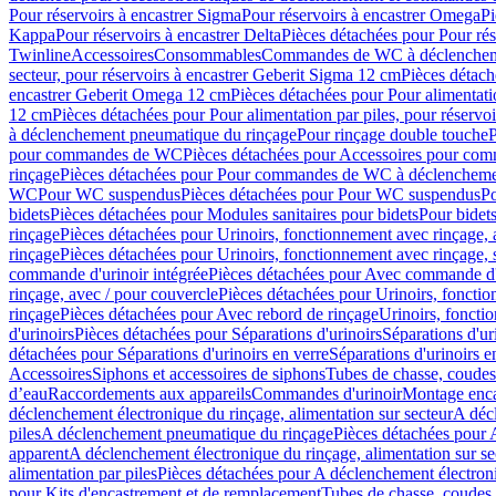
Pour réservoirs à encastrer Sigma
Pour réservoirs à encastrer Omega
Pi
Kappa
Pour réservoirs à encastrer Delta
Pièces détachées pour Pour rés
Twinline
Accessoires
Consommables
Commandes de WC à déclenchemen
secteur, pour réservoirs à encastrer Geberit Sigma 12 cm
Pièces détach
encastrer Geberit Omega 12 cm
Pièces détachées pour Pour alimentati
12 cm
Pièces détachées pour Pour alimentation par piles, pour réservo
à déclenchement pneumatique du rinçage
Pour rinçage double touche
P
pour commandes de WC
Pièces détachées pour Accessoires pour c
rinçage
Pièces détachées pour Pour commandes de WC à déclenchemen
WC
Pour WC suspendus
Pièces détachées pour Pour WC suspendus
P
bidets
Pièces détachées pour Modules sanitaires pour bidets
Pour bidets
rinçage
Pièces détachées pour Urinoirs, fonctionnement avec rinçage, 
rinçage
Pièces détachées pour Urinoirs, fonctionnement avec rinçage, 
commande d'urinoir intégrée
Pièces détachées pour Avec commande d'u
rinçage, avec / pour couvercle
Pièces détachées pour Urinoirs, fonctio
rinçage
Pièces détachées pour Avec rebord de rinçage
Urinoirs, foncti
d'urinoirs
Pièces détachées pour Séparations d'urinoirs
Séparations d'ur
détachées pour Séparations d'urinoirs en verre
Séparations d'urinoirs e
Accessoires
Siphons et accessoires de siphons
Tubes de chasse, coudes
d’eau
Raccordements aux appareils
Commandes d'urinoir
Montage enca
déclenchement électronique du rinçage, alimentation sur secteur
A décl
piles
A déclenchement pneumatique du rinçage
Pièces détachées pour
apparent
A déclenchement électronique du rinçage, alimentation sur se
alimentation par piles
Pièces détachées pour A déclenchement électroni
pour Kits d'encastrement et de remplacement
Tubes de chasse, coudes 