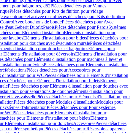
rs de douche, d90
Avec caches bondes
Pièces détachées pour Avec
ement pour baignoires, d52
Pièces détachées pour Vannes
trique
Pièces détachées pour Kits de finition pour vidage
ge excentrique et arrivée d'eau
Pièces détachées pour Kits de finition
hControl
Avec bouchons de bonde
Pièces détachées pour Avec
se d'eau
Geberit Duofix
Parois
Pièces détachées pour Parois
Systèmes
achées pour Eléments d'installation
Eléments d'installation pour
 pour lavabos
Eléments d'installation pour bidets
Pièces détachées pour
nstallation pour douches avec évacuation murale
Pièces détachées
ments d'installation pour douches et baignoires
Eléments pour
r Eléments d'installation pour déversoirs
Eléments d'installation pour
es détachées pour Eléments d'installation pour machines à laver et
installation pour éviers
Pièces détachées pour Eléments d'installation
réfabrications
Pièces détachées pour Accessoires pour
 d'installation pour WC
Pièces détachées pour Eléments d'installation
ces détachées pour Eléments d'installation pour bidets
Eléments
urale
Pièces détachées pour Eléments d'installation pour douches avec
nstallation pour séparations de douche
Eléments d'installation pour
er et lave-vaisselle
Pièces détachées pour Eléments d'installation pour
allation
Pièces détachées pour Modules d'installation
Modules pour
r systèmes d'alimentation
Pièces détachées pour Pour systèmes
pour WC
Pièces détachées pour Eléments d'installation pour
étachées pour Eléments d'installation pour bidets
Eléments
ur Eléments d'installation pour douches
Accessoires
Pièces détachées
 en matière synthétique
Pièces détachées pour Réservoirs apparents