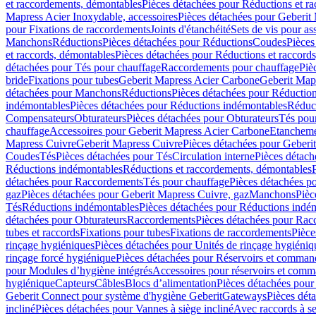
et raccordements, démontables
Pièces détachées pour Réductions et r
Mapress Acier Inoxydable, accessoires
Pièces détachées pour Geberit 
pour Fixations de raccordements
Joints d'étanchéité
Sets de vis pour a
Manchons
Réductions
Pièces détachées pour Réductions
Coudes
Pièces
et raccords, démontables
Pièces détachées pour Réductions et raccord
détachées pour Tés pour chauffage
Raccordements pour chauffage
Piè
bride
Fixations pour tubes
Geberit Mapress Acier Carbone
Geberit Map
détachées pour Manchons
Réductions
Pièces détachées pour Réductio
indémontables
Pièces détachées pour Réductions indémontables
Réduct
Compensateurs
Obturateurs
Pièces détachées pour Obturateurs
Tés pou
chauffage
Accessoires pour Geberit Mapress Acier Carbone
Etanchemen
Mapress Cuivre
Geberit Mapress Cuivre
Pièces détachées pour Geberi
Coudes
Tés
Pièces détachées pour Tés
Circulation interne
Pièces détach
Réductions indémontables
Réductions et raccordements, démontables
détachées pour Raccordements
Tés pour chauffage
Pièces détachées p
gaz
Pièces détachées pour Geberit Mapress Cuivre, gaz
Manchons
Pièc
Tés
Réductions indémontables
Pièces détachées pour Réductions indé
détachées pour Obturateurs
Raccordements
Pièces détachées pour Rac
tubes et raccords
Fixations pour tubes
Fixations de raccordements
Pièce
rinçage hygiéniques
Pièces détachées pour Unités de rinçage hygiéniq
rinçage forcé hygiénique
Pièces détachées pour Réservoirs et comman
pour Modules d’hygiène intégrés
Accessoires pour réservoirs et com
hygiénique
Capteurs
Câbles
Blocs d’alimentation
Pièces détachées pour
Geberit Connect pour système d'hygiène Geberit
Gateways
Pièces dét
incliné
Pièces détachées pour Vannes à siège incliné
Avec raccords à se