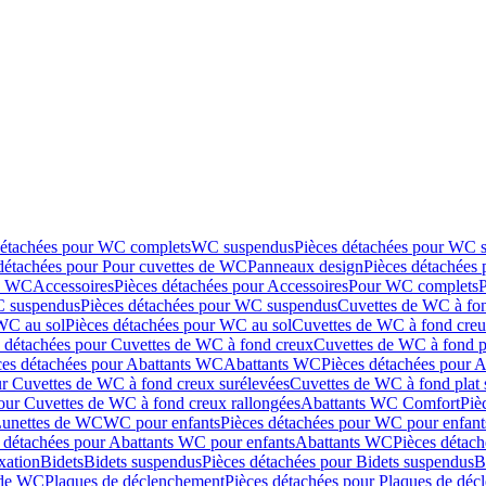
détachées pour WC complets
WC suspendus
Pièces détachées pour WC 
détachées pour Pour cuvettes de WC
Panneaux design
Pièces détachées
de WC
Accessoires
Pièces détachées pour Accessoires
Pour WC complets
 suspendus
Pièces détachées pour WC suspendus
Cuvettes de WC à fo
WC au sol
Pièces détachées pour WC au sol
Cuvettes de WC à fond creux
s détachées pour Cuvettes de WC à fond creux
Cuvettes de WC à fond p
ces détachées pour Abattants WC
Abattants WC
Pièces détachées pour 
ur Cuvettes de WC à fond creux surélevées
Cuvettes de WC à fond plat 
our Cuvettes de WC à fond creux rallongées
Abattants WC Comfort
Piè
Lunettes de WC
WC pour enfants
Pièces détachées pour WC pour enfant
 détachées pour Abattants WC pour enfants
Abattants WC
Pièces détac
ixation
Bidets
Bidets suspendus
Pièces détachées pour Bidets suspendus
B
 de WC
Plaques de déclenchement
Pièces détachées pour Plaques de dé