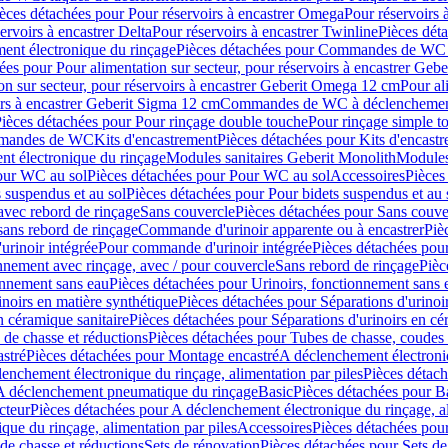
èces détachées pour Pour réservoirs à encastrer Omega
Pour réservoirs 
ervoirs à encastrer Delta
Pour réservoirs à encastrer Twinline
Pièces déta
t électronique du rinçage
Pièces détachées pour Commandes de WC à
ées pour Pour alimentation sur secteur, pour réservoirs à encastrer Geb
on sur secteur, pour réservoirs à encastrer Geberit Omega 12 cm
Pour al
irs à encastrer Geberit Sigma 12 cm
Commandes de WC à déclenchement
ièces détachées pour Pour rinçage double touche
Pour rinçage simple t
ommandes de WC
Kits d'encastrement
Pièces détachées pour Kits d'encast
t électronique du rinçage
Modules sanitaires Geberit Monolith
Modules
our WC au sol
Pièces détachées pour Pour WC au sol
Accessoires
Pièces
 suspendus et au sol
Pièces détachées pour Pour bidets suspendus et au 
avec rebord de rinçage
Sans couvercle
Pièces détachées pour Sans couve
sans rebord de rinçage
Commande d'urinoir apparente ou à encastrer
Piè
rinoir intégrée
Pour commande d'urinoir intégrée
Pièces détachées pou
nnement avec rinçage, avec / pour couvercle
Sans rebord de rinçage
Pièc
onnement sans eau
Pièces détachées pour Urinoirs, fonctionnement sans 
inoirs en matière synthétique
Pièces détachées pour Séparations d'urinoi
n céramique sanitaire
Pièces détachées pour Séparations d'urinoirs en cé
 de chasse et réductions
Pièces détachées pour Tubes de chasse, coudes 
stré
Pièces détachées pour Montage encastré
A déclenchement électroniq
enchement électronique du rinçage, alimentation par piles
Pièces détach
 A déclenchement pneumatique du rinçage
Basic
Pièces détachées pour B
cteur
Pièces détachées pour A déclenchement électronique du rinçage, al
que du rinçage, alimentation par piles
Accessoires
Pièces détachées pou
de chasse et réductions
Sets de rénovation
Pièces détachées pour Sets de