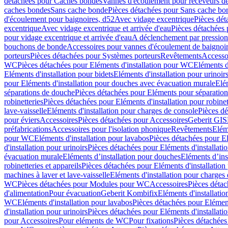
détachées pour Caches bondes
Vannes d'écoulement pour receveurs d
caches bondes
Sans cache bonde
Pièces détachées pour Sans cache bo
d'écoulement pour baignoires, d52
Avec vidage excentrique
Pièces dét
excentrique
Avec vidage excentrique et arrivée d'eau
Pièces détachées 
pour vidage excentrique et arrivée d'eau
A déclenchement par pressio
bouchons de bonde
Accessoires pour vannes d'écoulement de baignoi
porteurs
Pièces détachées pour Systèmes porteurs
Revêtements
Accesso
WC
Pièces détachées pour Eléments d'installation pour WC
Eléments d
Eléments d'installation pour bidets
Eléments d'installation pour urinoir
pour Eléments d'installation pour douches avec évacuation murale
Elé
séparations de douche
Pièces détachées pour Eléments pour séparatio
robinetteries
Pièces détachées pour Eléments d'installation pour robinet
lave-vaisselle
Eléments d'installation pour charges de console
Pièces dé
pour éviers
Accessoires
Pièces détachées pour Accessoires
Geberit GIS
préfabrications
Accessoires pour l'isolation phonique
Revêtements
Eléme
pour WC
Eléments d'installation pour lavabos
Pièces détachées pour El
d'installation pour urinoirs
Pièces détachées pour Eléments d'installatio
évacuation murale
Eléments d’installation pour douches
Eléments d’ins
robinetteries et appareils
Pièces détachées pour Eléments d'installation 
machines à laver et lave-vaisselle
Eléments d'installation pour charges
WC
Pièces détachées pour Modules pour WC
Accessoires
Pièces détac
d'alimentation
Pour évacuation
Geberit Kombifix
Eléments d'installatio
WC
Eléments d'installation pour lavabos
Pièces détachées pour Elément
d'installation pour urinoirs
Pièces détachées pour Eléments d'installatio
pour Accessoires
Pour eléments de WC
Pour fixations
Pièces détachées