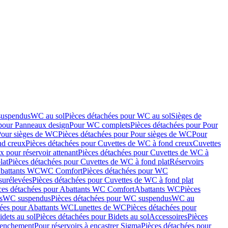
suspendus
WC au sol
Pièces détachées pour WC au sol
Sièges de
 pour Panneaux design
Pour WC complets
Pièces détachées pour Pour
Pour sièges de WC
Pièces détachées pour Pour sièges de WC
Pour
nd creux
Pièces détachées pour Cuvettes de WC à fond creux
Cuvettes
 pour réservoir attenant
Pièces détachées pour Cuvettes de WC à
lat
Pièces détachées pour Cuvettes de WC à fond plat
Réservoirs
Abattants WC
WC Comfort
Pièces détachées pour WC
surélevées
Pièces détachées pour Cuvettes de WC à fond plat
ces détachées pour Abattants WC Comfort
Abattants WC
Pièces
s
WC suspendus
Pièces détachées pour WC suspendus
WC au
hées pour Abattants WC
Lunettes de WC
Pièces détachées pour
idets au sol
Pièces détachées pour Bidets au sol
Accessoires
Pièces
clenchement
Pour réservoirs à encastrer Sigma
Pièces détachées pour