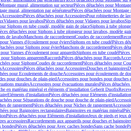
Montage mural, alimentation sur secteur
Pièces détachées pour Montage 
age mural, alimentation par générateur
Pièces détachées pour Montage m
s
Accessoires
Pièces détachées pour Accessoires
Pour robinetteries de la
ux
Vidages pour lavabos
Pièces détachées pour Vidages pour lavabos
Sip
our Siphons en tube coudé, modèle gain de place
Siphons à tube plonge
ièces détachées pour Siphons à tube plongeur pour lavabos, modèle gai
nts de lavabo
Manchons de raccordement
Coudes de raccordement
Reco
 pour Vannes d'écoulement pour éviers
Siphons en tube coudé
Pièces dé
étachées pour Siphons pour évier
Manchons de raccordement
Pièces dét
 pour Vannes d'écoulement pour appareils
Siphons en tube coudé
Pièces
s pour Siphons apparents
Raccords
Pièces détachées pour Raccords
Acces
achées pour Siphons
Coudes de raccordement
Pièces détachées pour Co
s
Accessoires
Pièces détachées pour Accessoires
Douches et baignoires
D
chées pour Ecoulements de douche
Accessoires pour écoulements de do
des pour douches de plain-pied
Accessoires pour bondes pour douches d
cuations murales
Accessoires pour évacuations murales
Pièces détachées
e en matériau minéral et éléments d’installation Geberit Duofix
Receve
aire
Eléments d'installation
Pièces détachées pour Eléments d'installatio
tachées pour Séparations de douche pour douche de plain-pied
Accessoi
hes de rangement
Pièces détachées pour Niches de rangement
Accessoir
chées pour Baignoires rectangulaires
Baignoires en matériau minéral
Pièc
tion
Pièces détachées pour Eléments d'installation
Jeux de pieds et jeux d
res accessoires
Raccordements aux appareils pour douches et baignoire
s bondes
Pièces détachées pour Avec caches bondes
Sans cache bonde
Pi