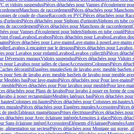
C et vidoirs suspendus
Pièces détachées pour Vannes d'écoulement pou
ccordement
Manchons de raccordement
Pièces détachées pour Manchons
longes de coude de chasse
Raccords en PVC
Pièces détachées pour Ra
s d'urinoirs
Pièces détachées pour Siphons d'urinoirs
Siphons en tube c
ns de raccordement
Pièces détachées pour Manchons de raccordement
C
chées pour Vannes d'écoulement pour bidets
Siphons en tube coudé
Pièc
Point d'eau
Lavabos
Lavabos
Pièces détachées pour Lavabos
Lavabos dou
ains
Pièces détachées pour Lave-mains
Lave-mains à poser
Lave-mains 
oîter
Lavabos à encastrer par le dessous
Pièces détachées pour Lavabos à
ées pour Lavabos pour enfants
Lavabos
Lavabos collectifs
Pièces détaché
our Déversoirs muraux
Vidoirs suspendus
Pièces détachées pour Vidoirs
es pour Lavabos pour salles de classe
Accessoires
Colonnes
Pièces détac
Caches décoratifs
Etagères murales
Sets de lavabo avec meuble bas
Sets 
es pour Sets de lavabo avec meuble bas
Sets de lavabo pour meuble ave
ur Meubles bas
Pour lave-mains
Pièces détachées pour Pour lave-mains
P
r meuble
Pièces détachées pour Pour lavabos pour meuble
Pour lave-mai
ces détachées pour Plans de lavabo
Pour lavabo à poser en forme de cou
lavabo à poser rectangulaire
Meubles latéraux bas
Pièces détachées pour
 hautes
Colonnes mi-hautes
Pièces détachées pour Colonnes mi-hautes
A
res murales
Pièces détachées pour Etagères murales
Accessoires
Pièces d
x de pieds
Tableaux magnétiques
Prises électriques
Pièces détachées pour 
es détachées pour Avec éclairage intégrée
Armoires à glace
Pièces détac
ur Sans éclairage intégré
Accessoires
Eléments d'éclairage
Poignées
Autr
e, alimentation sur secteur
Pièces détachées pour Montage sur gorge, al
gorge, alimentation par générateur
Pièces détachées pour Montage sur g