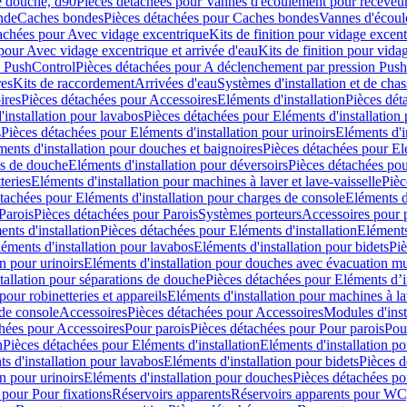
e douche, d90
Pièces détachées pour Vannes d'écoulement pour receveu
nde
Caches bondes
Pièces détachées pour Caches bondes
Vannes d'écoul
achées pour Avec vidage excentrique
Kits de finition pour vidage excen
pour Avec vidage excentrique et arrivée d'eau
Kits de finition pour vida
n PushControl
Pièces détachées pour A déclenchement par pression Pus
res
Kits de raccordement
Arrivées d'eau
Systèmes d'installation et de chas
ires
Pièces détachées pour Accessoires
Eléments d'installation
Pièces dét
'installation pour lavabos
Pièces détachées pour Eléments d'installation
s
Pièces détachées pour Eléments d'installation pour urinoirs
Eléments d'i
ments d'installation pour douches et baignoires
Pièces détachées pour Elé
ns de douche
Eléments d'installation pour déversoirs
Pièces détachées pou
teries
Eléments d'installation pour machines à laver et lave-vaisselle
Pièc
tachées pour Eléments d'installation pour charges de console
Eléments d'
Parois
Pièces détachées pour Parois
Systèmes porteurs
Accessoires pour p
nts d'installation
Pièces détachées pour Eléments d'installation
Eléments
éments d'installation pour lavabos
Eléments d'installation pour bidets
Piè
n pour urinoirs
Eléments d'installation pour douches avec évacuation m
tallation pour séparations de douche
Pièces détachées pour Eléments d’i
pour robinetteries et appareils
Eléments d'installation pour machines à lav
 de console
Accessoires
Pièces détachées pour Accessoires
Modules d'inst
hées pour Accessoires
Pour parois
Pièces détachées pour Pour parois
Pou
n
Pièces détachées pour Eléments d'installation
Eléments d'installation 
s d'installation pour lavabos
Eléments d'installation pour bidets
Pièces d
n pour urinoirs
Eléments d'installation pour douches
Pièces détachées po
 pour Pour fixations
Réservoirs apparents
Réservoirs apparents pour WC,