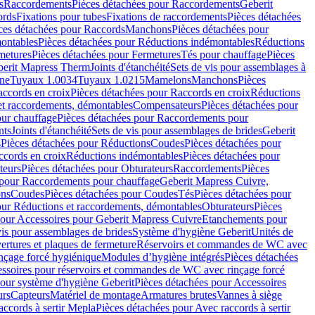
s
Raccordements
Pièces détachées pour Raccordements
Geberit
ords
Fixations pour tubes
Fixations de raccordements
Pièces détachées
ces détachées pour Raccords
Manchons
Pièces détachées pour
ontables
Pièces détachées pour Réductions indémontables
Réductions
metures
Pièces détachées pour Fermetures
Tés pour chauffage
Pièces
berit Mapress Therm
Joints d'étanchéité
Sets de vis pour assemblages à
one
Tuyaux 1.0034
Tuyaux 1.0215
Mamelons
Manchons
Pièces
ccords en croix
Pièces détachées pour Raccords en croix
Réductions
et raccordements, démontables
Compensateurs
Pièces détachées pour
ur chauffage
Pièces détachées pour Raccordements pour
nts
Joints d'étanchéité
Sets de vis pour assemblages de brides
Geberit
s
Pièces détachées pour Réductions
Coudes
Pièces détachées pour
ccords en croix
Réductions indémontables
Pièces détachées pour
teurs
Pièces détachées pour Obturateurs
Raccordements
Pièces
 pour Raccordements pour chauffage
Geberit Mapress Cuivre,
ons
Coudes
Pièces détachées pour Coudes
Tés
Pièces détachées pour
our Réductions et raccordements, démontables
Obturateurs
Pièces
pour Accessoires pour Geberit Mapress Cuivre
Etanchements pour
vis pour assemblages de brides
Système d'hygiène Geberit
Unités de
rtures et plaques de fermeture
Réservoirs et commandes de WC avec
inçage forcé hygiénique
Modules d’hygiène intégrés
Pièces détachées
essoires pour réservoirs et commandes de WC avec rinçage forcé
our système d'hygiène Geberit
Pièces détachées pour Accessoires
urs
Capteurs
Matériel de montage
Armatures brutes
Vannes à siège
accords à sertir Mepla
Pièces détachées pour Avec raccords à sertir