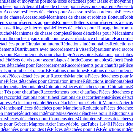
ant
Basse et moyenne position
Pièces détachées pour Basse et moyenne 
achées pour Attenant
Tubes de chasse pour réservoirs apparents
Pièces d
on
Accessoires
Pièces détachées pour Accessoires
Raccordements
Pièces 
s de chasse
Accessoires
Mécanismes de chasse et robinets flotteurs
Robin
eurs pour réservoirs apparents
Robinets flotteurs pour réservoirs à encas
 chasse
Rinçage interrompable
Pièces détachées pour Rinçage interromp
touche
Mécanismes de chasse complets
Pièces détachées pour Mécanisme
 multicouche
Tuyaux multicouche avec résistance chauffante
Raccords
étachées pour Circulation interne
Réductions indémontables
Réductions e
rdements
Distributeurs avec raccordement à visser
Répartiteur avec raccor
es pour Raccordements pour chauffage
Accessoires
Isolations pour tubes
nchéité
Sets de vis pour assemblages à bride
Consommables
Geberit Push
ces détachées pour Raccordements
Raccordements pour chauffage
Pièce
ts pour tubes et raccords
Fixations pour tubes
Fixations de raccordeme
ords
Pièces détachées pour Raccords
Manchons
Pièces détachées pour 
erne
Pièces détachées pour Circulation interne
Réductions indémontables
cordements, démontables
Obturateurs
Pièces détachées pour Obturateurs
R
ur Tés pour chauffage
Raccordements pour chauffage
Pièces détachées 
et raccords
Fixations pour tubes
Fixations de raccordements
Pièces détac
apress Acier Inoxydable
Pièces détachées pour Geberit Mapress Acier 
s
Manchons
Pièces détachées pour Manchons
Réductions
Pièces détaché
on interne
Réductions indémontables
Pièces détachées pour Réductions 
eurs
Pièces détachées pour Compensateurs
Obturateurs
Pièces détachées 
es pour Geberit Mapress Acier Inoxydable, gaz
Tubes 1.4401
Pièces dét
 détachées pour Coudes
Tés
Pièces détachées pour Tés
Réductions indém