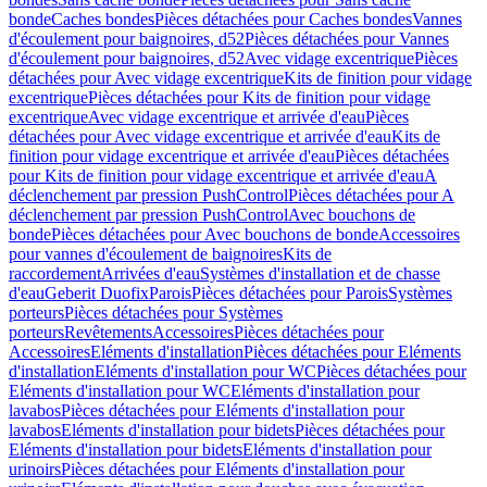
bonde
Caches bondes
Pièces détachées pour Caches bondes
Vannes
d'écoulement pour baignoires, d52
Pièces détachées pour Vannes
d'écoulement pour baignoires, d52
Avec vidage excentrique
Pièces
détachées pour Avec vidage excentrique
Kits de finition pour vidage
excentrique
Pièces détachées pour Kits de finition pour vidage
excentrique
Avec vidage excentrique et arrivée d'eau
Pièces
détachées pour Avec vidage excentrique et arrivée d'eau
Kits de
finition pour vidage excentrique et arrivée d'eau
Pièces détachées
pour Kits de finition pour vidage excentrique et arrivée d'eau
A
déclenchement par pression PushControl
Pièces détachées pour A
déclenchement par pression PushControl
Avec bouchons de
bonde
Pièces détachées pour Avec bouchons de bonde
Accessoires
pour vannes d'écoulement de baignoires
Kits de
raccordement
Arrivées d'eau
Systèmes d'installation et de chasse
d'eau
Geberit Duofix
Parois
Pièces détachées pour Parois
Systèmes
porteurs
Pièces détachées pour Systèmes
porteurs
Revêtements
Accessoires
Pièces détachées pour
Accessoires
Eléments d'installation
Pièces détachées pour Eléments
d'installation
Eléments d'installation pour WC
Pièces détachées pour
Eléments d'installation pour WC
Eléments d'installation pour
lavabos
Pièces détachées pour Eléments d'installation pour
lavabos
Eléments d'installation pour bidets
Pièces détachées pour
Eléments d'installation pour bidets
Eléments d'installation pour
urinoirs
Pièces détachées pour Eléments d'installation pour