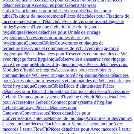
détachées pour Accessoires pour Geberit Mapress
Cuivre
Etanchements pour tubes et raccords
Fixations pour
tubes
Fixations de raccordements
Pièces détachées pour Fixations de
raccordements
Joints d'étanchéité
Sets de vis pour assemblages de
brides
Système d'hygiène Geberit
Unités de rinçage
hygiéniques
Pièces détachées pour Unités de rinçage
hygiéniques
Accessoires pour unités de rinçage
hygiéniques
Capteurs
Câbles
Couvertures et plaques de
fermeture
Réservoirs et commandes de WC avec rinçage forcé
hygiénique
Pièces détachées pour Réservoirs et commandes de WC
avec rinçage forcé hygiénique
Réservoirs à encastrer avec rinçage
forcé hygiénique
Modules d’hygiène intégrés
Pièces détachées pour
Modules d’hygiène intégrés
Accessoires pour réservoirs et
commandes de WC avec rinçage forcé hygiénique
Pièces détachées
pour Accessoires pour réservoirs et commandes de WC avec rinçage
forcé hygiénique
Capteurs
Câbles
Blocs d’alimentation
Pièces
détachées pour Blocs d’alimentation
Composants réseau
Accessoires
Geberit Connect pour système d'hygiène Geberit
Pièces détachées
pour Accessoires Geberit Connect pour système d'hygiène
Geberit
Gateways
Pièces détachées pour
Gateways
Convertisseurs
Pièces détachées pour
Convertisseurs
Capteurs
Matériel de montage
Armatures brutes
Vannes
à siège incliné
Pièces détachées pour Vannes à siège incliné
Avec
raccords à sertir FlowFit
Pièces détachées pour Avec raccords à sertir