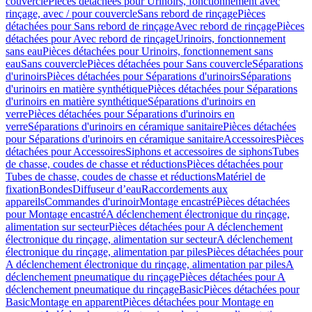
couvercle
Pièces détachées pour Urinoirs, fonctionnement avec
rinçage, avec / pour couvercle
Sans rebord de rinçage
Pièces
détachées pour Sans rebord de rinçage
Avec rebord de rinçage
Pièces
détachées pour Avec rebord de rinçage
Urinoirs, fonctionnement
sans eau
Pièces détachées pour Urinoirs, fonctionnement sans
eau
Sans couvercle
Pièces détachées pour Sans couvercle
Séparations
d'urinoirs
Pièces détachées pour Séparations d'urinoirs
Séparations
d'urinoirs en matière synthétique
Pièces détachées pour Séparations
d'urinoirs en matière synthétique
Séparations d'urinoirs en
verre
Pièces détachées pour Séparations d'urinoirs en
verre
Séparations d'urinoirs en céramique sanitaire
Pièces détachées
pour Séparations d'urinoirs en céramique sanitaire
Accessoires
Pièces
détachées pour Accessoires
Siphons et accessoires de siphons
Tubes
de chasse, coudes de chasse et réductions
Pièces détachées pour
Tubes de chasse, coudes de chasse et réductions
Matériel de
fixation
Bondes
Diffuseur d’eau
Raccordements aux
appareils
Commandes d'urinoir
Montage encastré
Pièces détachées
pour Montage encastré
A déclenchement électronique du rinçage,
alimentation sur secteur
Pièces détachées pour A déclenchement
électronique du rinçage, alimentation sur secteur
A déclenchement
électronique du rinçage, alimentation par piles
Pièces détachées pour
A déclenchement électronique du rinçage, alimentation par piles
A
déclenchement pneumatique du rinçage
Pièces détachées pour A
déclenchement pneumatique du rinçage
Basic
Pièces détachées pour
Basic
Montage en apparent
Pièces détachées pour Montage en