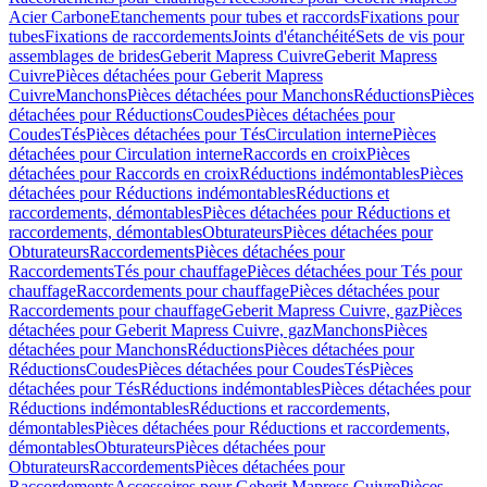
Acier Carbone
Etanchements pour tubes et raccords
Fixations pour
tubes
Fixations de raccordements
Joints d'étanchéité
Sets de vis pour
assemblages de brides
Geberit Mapress Cuivre
Geberit Mapress
Cuivre
Pièces détachées pour Geberit Mapress
Cuivre
Manchons
Pièces détachées pour Manchons
Réductions
Pièces
détachées pour Réductions
Coudes
Pièces détachées pour
Coudes
Tés
Pièces détachées pour Tés
Circulation interne
Pièces
détachées pour Circulation interne
Raccords en croix
Pièces
détachées pour Raccords en croix
Réductions indémontables
Pièces
détachées pour Réductions indémontables
Réductions et
raccordements, démontables
Pièces détachées pour Réductions et
raccordements, démontables
Obturateurs
Pièces détachées pour
Obturateurs
Raccordements
Pièces détachées pour
Raccordements
Tés pour chauffage
Pièces détachées pour Tés pour
chauffage
Raccordements pour chauffage
Pièces détachées pour
Raccordements pour chauffage
Geberit Mapress Cuivre, gaz
Pièces
détachées pour Geberit Mapress Cuivre, gaz
Manchons
Pièces
détachées pour Manchons
Réductions
Pièces détachées pour
Réductions
Coudes
Pièces détachées pour Coudes
Tés
Pièces
détachées pour Tés
Réductions indémontables
Pièces détachées pour
Réductions indémontables
Réductions et raccordements,
démontables
Pièces détachées pour Réductions et raccordements,
démontables
Obturateurs
Pièces détachées pour
Obturateurs
Raccordements
Pièces détachées pour
Raccordements
Accessoires pour Geberit Mapress Cuivre
Pièces