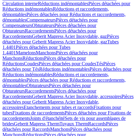
Circulation interne
Réductions indémontables
Pièces détachées pour
Réductions indémontables
Réductions et raccordements,
démontables
Pièces détachées pour Réductions et raccordements,
démontables
Compensateurs
Pièces détachées pour
Compensateurs
Obturateurs
Pièces détachées pour
Obturateurs
Raccordements
Pièces détachées pour
Raccordements
Geberit Mapress Acier Inoxydable, gaz
Pièces
détachées pour Geberit Mapress Acier Inoxydable, gaz
Tubes
1.4401
Pièces détachées pour Tubes
1.4401
Mamelons
Manchons
Pièces détachées pour
Manchons
Réductions
Pièces détachées pour
Réductions
Coudes
Pièces détachées pour Coudes
Tés
Pièces
détachées pour Tés
Réductions indémontables
Pièces détachées pour
Réductions indémontables
Réductions et raccordements,
démontables
Pièces détachées pour Réductions et raccordements,
démontables
Obturateurs
Pièces détachées pour
Obturateurs
Raccordements
Pièces détachées pour
Raccordements
Geberit Mapress Acier Inoxydable, accessoires
Pièces
détachées pour Geberit Mapress Acier Inoxydable,
accessoires
Etanchements pour tubes et raccords
Fixations pour
tubes
Fixations de raccordements
Pièces détachées pour Fixations de
raccordements
Joints d'étanchéité
Sets de vis pour assemblages de
brides
Geberit Mapress Therm
Tuyaux Therm
Raccords
Pièces
détachées pour Raccords
Manchons
Pièces détachées pour
Manchons
Réductions
Pièces détachées pour