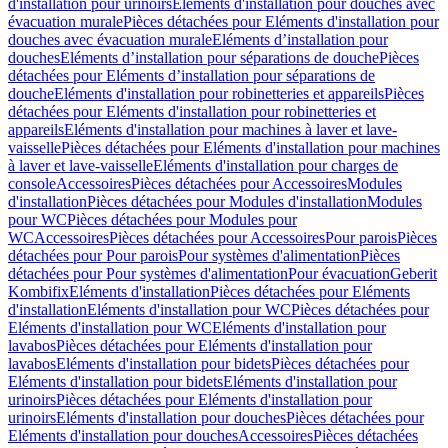
d'installation pour urinoirs
Eléments d'installation pour douches avec
évacuation murale
Pièces détachées pour Eléments d'installation pour
douches avec évacuation murale
Eléments d’installation pour
douches
Eléments d’installation pour séparations de douche
Pièces
détachées pour Eléments d’installation pour séparations de
douche
Eléments d'installation pour robinetteries et appareils
Pièces
détachées pour Eléments d'installation pour robinetteries et
appareils
Eléments d'installation pour machines à laver et lave-
vaisselle
Pièces détachées pour Eléments d'installation pour machines
à laver et lave-vaisselle
Eléments d'installation pour charges de
console
Accessoires
Pièces détachées pour Accessoires
Modules
d'installation
Pièces détachées pour Modules d'installation
Modules
pour WC
Pièces détachées pour Modules pour
WC
Accessoires
Pièces détachées pour Accessoires
Pour parois
Pièces
détachées pour Pour parois
Pour systèmes d'alimentation
Pièces
détachées pour Pour systèmes d'alimentation
Pour évacuation
Geberit
Kombifix
Eléments d'installation
Pièces détachées pour Eléments
d'installation
Eléments d'installation pour WC
Pièces détachées pour
Eléments d'installation pour WC
Eléments d'installation pour
lavabos
Pièces détachées pour Eléments d'installation pour
lavabos
Eléments d'installation pour bidets
Pièces détachées pour
Eléments d'installation pour bidets
Eléments d'installation pour
urinoirs
Pièces détachées pour Eléments d'installation pour
urinoirs
Eléments d'installation pour douches
Pièces détachées pour
Eléments d'installation pour douches
Accessoires
Pièces détachées