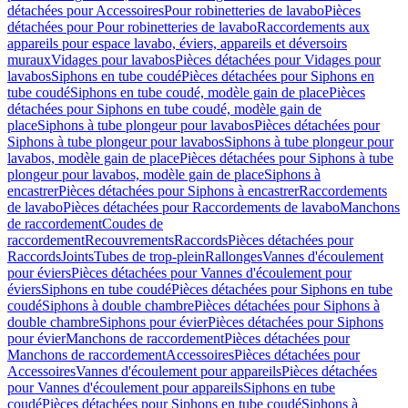
détachées pour Accessoires
Pour robinetteries de lavabo
Pièces
détachées pour Pour robinetteries de lavabo
Raccordements aux
appareils pour espace lavabo, éviers, appareils et déversoirs
muraux
Vidages pour lavabos
Pièces détachées pour Vidages pour
lavabos
Siphons en tube coudé
Pièces détachées pour Siphons en
tube coudé
Siphons en tube coudé, modèle gain de place
Pièces
détachées pour Siphons en tube coudé, modèle gain de
place
Siphons à tube plongeur pour lavabos
Pièces détachées pour
Siphons à tube plongeur pour lavabos
Siphons à tube plongeur pour
lavabos, modèle gain de place
Pièces détachées pour Siphons à tube
plongeur pour lavabos, modèle gain de place
Siphons à
encastrer
Pièces détachées pour Siphons à encastrer
Raccordements
de lavabo
Pièces détachées pour Raccordements de lavabo
Manchons
de raccordement
Coudes de
raccordement
Recouvrements
Raccords
Pièces détachées pour
Raccords
Joints
Tubes de trop-plein
Rallonges
Vannes d'écoulement
pour éviers
Pièces détachées pour Vannes d'écoulement pour
éviers
Siphons en tube coudé
Pièces détachées pour Siphons en tube
coudé
Siphons à double chambre
Pièces détachées pour Siphons à
double chambre
Siphons pour évier
Pièces détachées pour Siphons
pour évier
Manchons de raccordement
Pièces détachées pour
Manchons de raccordement
Accessoires
Pièces détachées pour
Accessoires
Vannes d'écoulement pour appareils
Pièces détachées
pour Vannes d'écoulement pour appareils
Siphons en tube
coudé
Pièces détachées pour Siphons en tube coudé
Siphons à