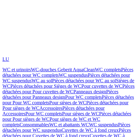
LU
WC et urinoirs
WC-douches Geberit AquaClean
WC complets
Pièces
détachées pour WC complets
WC suspendus
Pièces détachées pour
WC suspendus
WC au sol
Pièces détachées pour WC au sol
Sièges de
WC
Pièces détachées pour Sièges de WC
Pour cuvettes de WC
Pièces
détachées pour Pour cuvettes de WC
Panneaux design
Pièces
détachées pour Panneaux design
Pour WC complets
Pièces détachées
pour Pour WC complets
Pour sièges de WC
Pièces détachées pour
Pour sièges de WC
Accessoires
Pièces détachées pour
Accessoires
Pour WC complets
Pour sièges de WC
Pièces détachées
pour Pour sièges de WC
Pour sièges de WC et WC
complets
Consommables
WC et abattants WC
WC suspendus
Pièces
détachées pour WC suspendus
Cuvettes de WC à fond creux
Pièces
détachées pour Cuvettes de WC à fond creux
Cuvettes de WC à