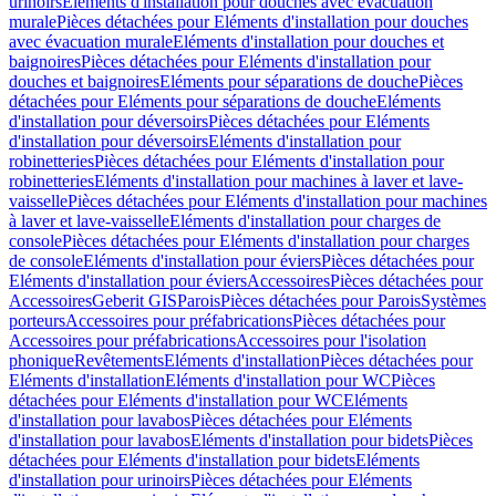
urinoirs
Eléments d'installation pour douches avec évacuation
murale
Pièces détachées pour Eléments d'installation pour douches
avec évacuation murale
Eléments d'installation pour douches et
baignoires
Pièces détachées pour Eléments d'installation pour
douches et baignoires
Eléments pour séparations de douche
Pièces
détachées pour Eléments pour séparations de douche
Eléments
d'installation pour déversoirs
Pièces détachées pour Eléments
d'installation pour déversoirs
Eléments d'installation pour
robinetteries
Pièces détachées pour Eléments d'installation pour
robinetteries
Eléments d'installation pour machines à laver et lave-
vaisselle
Pièces détachées pour Eléments d'installation pour machines
à laver et lave-vaisselle
Eléments d'installation pour charges de
console
Pièces détachées pour Eléments d'installation pour charges
de console
Eléments d'installation pour éviers
Pièces détachées pour
Eléments d'installation pour éviers
Accessoires
Pièces détachées pour
Accessoires
Geberit GIS
Parois
Pièces détachées pour Parois
Systèmes
porteurs
Accessoires pour préfabrications
Pièces détachées pour
Accessoires pour préfabrications
Accessoires pour l'isolation
phonique
Revêtements
Eléments d'installation
Pièces détachées pour
Eléments d'installation
Eléments d'installation pour WC
Pièces
détachées pour Eléments d'installation pour WC
Eléments
d'installation pour lavabos
Pièces détachées pour Eléments
d'installation pour lavabos
Eléments d'installation pour bidets
Pièces
détachées pour Eléments d'installation pour bidets
Eléments
d'installation pour urinoirs
Pièces détachées pour Eléments