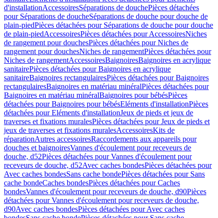
d'installation
Accessoires
Séparations de douche
Pièces détachées
pour Séparations de douche
Séparations de douche pour douche de
plain-pied
Pièces détachées pour Séparations de douche pour douche
de plain-pied
Accessoires
Pièces détachées pour Accessoires
Niches
de rangement pour douches
Pièces détachées pour Niches de
rangement pour douches
Niches de rangement
Pièces détachées pour
Niches de rangement
Accessoires
Baignoires
Baignoires en acrylique
sanitaire
Pièces détachées pour Baignoires en acrylique
sanitaire
Baignoires rectangulaires
Pièces détachées pour Baignoires
rectangulaires
Baignoires en matériau minéral
Pièces détachées pour
Baignoires en matériau minéral
Baignoires pour bébés
Pièces
détachées pour Baignoires pour bébés
Eléments d'installation
Pièces
détachées pour Eléments d'installation
Jeux de pieds et jeux de
traverses et fixations murales
Pièces détachées pour Jeux de pieds et
jeux de traverses et fixations murales
Accessoires
Kits de
réparation
Autres accessoires
Raccordements aux appareils pour
douches et baignoires
Vannes d'écoulement pour receveurs de
douche, d52
Pièces détachées pour Vannes d'écoulement pour
receveurs de douche, d52
Avec caches bondes
Pièces détachées pour
Avec caches bondes
Sans cache bonde
Pièces détachées pour Sans
cache bonde
Caches bondes
Pièces détachées pour Caches
bondes
Vannes d'écoulement pour receveurs de douche, d90
Pièces
détachées pour Vannes d'écoulement pour receveurs de douche,
d90
Avec caches bondes
Pièces détachées pour Avec caches
bondes
Sans cache bonde
Pièces détachées pour Sans cache