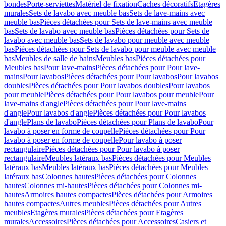
bondes
Porte-serviettes
Matériel de fixation
Caches décoratifs
Etagères
murales
Sets de lavabo avec meuble bas
Sets de lave-mains avec
meuble bas
Pièces détachées pour Sets de lave-mains avec meuble
bas
Sets de lavabo avec meuble bas
Pièces détachées pour Sets de
lavabo avec meuble bas
Sets de lavabo pour meuble avec meuble
bas
Pièces détachées pour Sets de lavabo pour meuble avec meuble
bas
Meubles de salle de bains
Meubles bas
Pièces détachées pour
Meubles bas
Pour lave-mains
Pièces détachées pour Pour lave-
mains
Pour lavabos
Pièces détachées pour Pour lavabos
Pour lavabos
doubles
Pièces détachées pour Pour lavabos doubles
Pour lavabos
pour meuble
Pièces détachées pour Pour lavabos pour meuble
Pour
lave-mains d'angle
Pièces détachées pour Pour lave-mains
d'angle
Pour lavabos d'angle
Pièces détachées pour Pour lavabos
d'angle
Plans de lavabo
Pièces détachées pour Plans de lavabo
Pour
lavabo à poser en forme de coupelle
Pièces détachées pour Pour
lavabo à poser en forme de coupelle
Pour lavabo à poser
rectangulaire
Pièces détachées pour Pour lavabo à poser
rectangulaire
Meubles latéraux bas
Pièces détachées pour Meubles
latéraux bas
Meubles latéraux bas
Pièces détachées pour Meubles
latéraux bas
Colonnes hautes
Pièces détachées pour Colonnes
hautes
Colonnes mi-hautes
Pièces détachées pour Colonnes mi-
hautes
Armoires hautes compactes
Pièces détachées pour Armoires
hautes compactes
Autres meubles
Pièces détachées pour Autres
meubles
Etagères murales
Pièces détachées pour Etagères
murales
Accessoires
Pièces détachées pour Accessoires
Casiers et