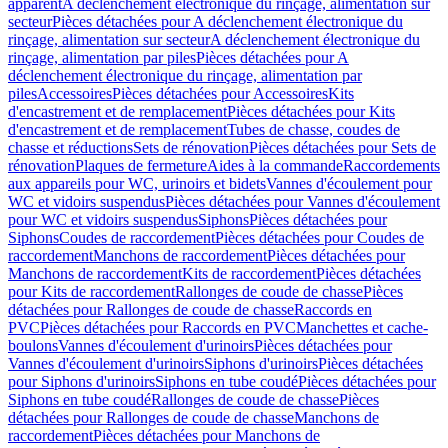
apparent
A déclenchement électronique du rinçage, alimentation sur
secteur
Pièces détachées pour A déclenchement électronique du
rinçage, alimentation sur secteur
A déclenchement électronique du
rinçage, alimentation par piles
Pièces détachées pour A
déclenchement électronique du rinçage, alimentation par
piles
Accessoires
Pièces détachées pour Accessoires
Kits
d'encastrement et de remplacement
Pièces détachées pour Kits
d'encastrement et de remplacement
Tubes de chasse, coudes de
chasse et réductions
Sets de rénovation
Pièces détachées pour Sets de
rénovation
Plaques de fermeture
Aides à la commande
Raccordements
aux appareils pour WC, urinoirs et bidets
Vannes d'écoulement pour
WC et vidoirs suspendus
Pièces détachées pour Vannes d'écoulement
pour WC et vidoirs suspendus
Siphons
Pièces détachées pour
Siphons
Coudes de raccordement
Pièces détachées pour Coudes de
raccordement
Manchons de raccordement
Pièces détachées pour
Manchons de raccordement
Kits de raccordement
Pièces détachées
pour Kits de raccordement
Rallonges de coude de chasse
Pièces
détachées pour Rallonges de coude de chasse
Raccords en
PVC
Pièces détachées pour Raccords en PVC
Manchettes et cache-
boulons
Vannes d'écoulement d'urinoirs
Pièces détachées pour
Vannes d'écoulement d'urinoirs
Siphons d'urinoirs
Pièces détachées
pour Siphons d'urinoirs
Siphons en tube coudé
Pièces détachées pour
Siphons en tube coudé
Rallonges de coude de chasse
Pièces
détachées pour Rallonges de coude de chasse
Manchons de
raccordement
Pièces détachées pour Manchons de