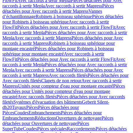
FlowFit
Avec raccords à sertir Mepla
Pièces détachées pour Avec
raccords à sertir Mepla
Avec raccords à sertir Mapress
Pièces
détachées pour Avec raccords à sertir Mapress
Vannes
d’échantillonnage
Robinets à boisseau sphérique
Pièces détachées
pour Robinets à boisseau sphérique
Avec raccords à sertir
FlowFit
Pièces détachées pour Avec raccords à sertir FlowFit
Avec
raccords à sertir Mepla
Pièces détachées pour Avec raccords à sertir
Mepla
Avec raccords à sertir Mapress
Pièces détachées pour Avec
raccords à sertir Mapress
Robinets à boisseau sphérique pour
montage encastré
Pièces détachées pour Robinets à boisseau
sphérique pour montage encastré
Avec raccords à sertir
FlowFit
Pièces détachées pour Avec raccords à sertir FlowFit
Avec
raccords à sertir Mepla
Pièces détachées pour Avec raccords à sertir
Mepla
Avec raccords à sertir Mapress
Pièces détachées pour Avec
raccords à sertir Mapress
Avec raccords filetés
Pièces détachées pour
Avec raccords filetés
Clapets de non retour
Avec raccords à sertir
Mapress
Unités pour compteur d'eau pour montage encastré
Pièces
détachées pour Unités pour compteur d'eau pour montage
encastré
Avec raccords filetés
Pièces détachées pour Avec raccords
filetés
Systèmes d'évacuation des bâtiments
Geberit Silent-
db20
Tuyaux
Pièces
Pièces détachées pour
Pièces
Coudes
Embranchements
Pièces détachées pour
Embranchements
Réductions
Ouvertures de nettoyage
Pièces
détachées pour Ouvertures de nettoyage
Pièces
SuperTube
Coudes
Pièces spéciales
Raccordements
Pièces détachées