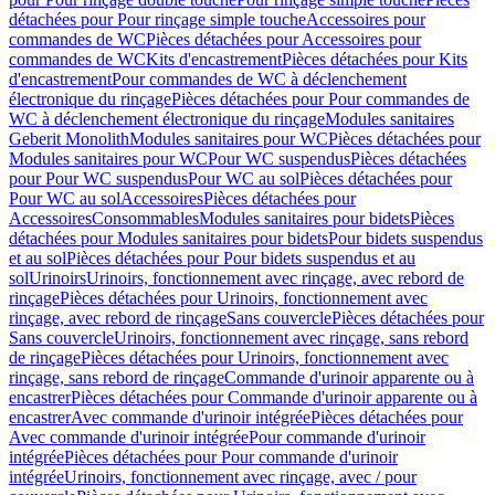
détachées pour Pour rinçage simple touche
Accessoires pour
commandes de WC
Pièces détachées pour Accessoires pour
commandes de WC
Kits d'encastrement
Pièces détachées pour Kits
d'encastrement
Pour commandes de WC à déclenchement
électronique du rinçage
Pièces détachées pour Pour commandes de
WC à déclenchement électronique du rinçage
Modules sanitaires
Geberit Monolith
Modules sanitaires pour WC
Pièces détachées pour
Modules sanitaires pour WC
Pour WC suspendus
Pièces détachées
pour Pour WC suspendus
Pour WC au sol
Pièces détachées pour
Pour WC au sol
Accessoires
Pièces détachées pour
Accessoires
Consommables
Modules sanitaires pour bidets
Pièces
détachées pour Modules sanitaires pour bidets
Pour bidets suspendus
et au sol
Pièces détachées pour Pour bidets suspendus et au
sol
Urinoirs
Urinoirs, fonctionnement avec rinçage, avec rebord de
rinçage
Pièces détachées pour Urinoirs, fonctionnement avec
rinçage, avec rebord de rinçage
Sans couvercle
Pièces détachées pour
Sans couvercle
Urinoirs, fonctionnement avec rinçage, sans rebord
de rinçage
Pièces détachées pour Urinoirs, fonctionnement avec
rinçage, sans rebord de rinçage
Commande d'urinoir apparente ou à
encastrer
Pièces détachées pour Commande d'urinoir apparente ou à
encastrer
Avec commande d'urinoir intégrée
Pièces détachées pour
Avec commande d'urinoir intégrée
Pour commande d'urinoir
intégrée
Pièces détachées pour Pour commande d'urinoir
intégrée
Urinoirs, fonctionnement avec rinçage, avec / pour