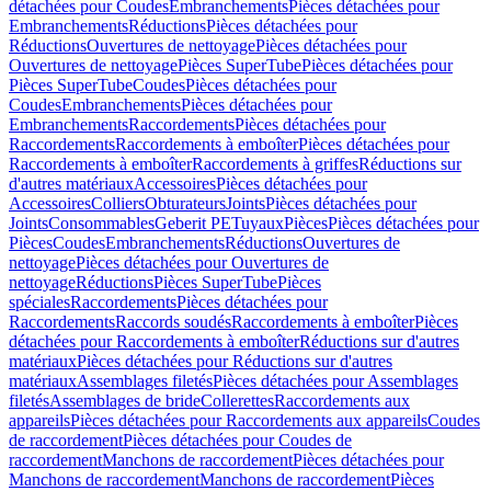
détachées pour Coudes
Embranchements
Pièces détachées pour
Embranchements
Réductions
Pièces détachées pour
Réductions
Ouvertures de nettoyage
Pièces détachées pour
Ouvertures de nettoyage
Pièces SuperTube
Pièces détachées pour
Pièces SuperTube
Coudes
Pièces détachées pour
Coudes
Embranchements
Pièces détachées pour
Embranchements
Raccordements
Pièces détachées pour
Raccordements
Raccordements à emboîter
Pièces détachées pour
Raccordements à emboîter
Raccordements à griffes
Réductions sur
d'autres matériaux
Accessoires
Pièces détachées pour
Accessoires
Colliers
Obturateurs
Joints
Pièces détachées pour
Joints
Consommables
Geberit PE
Tuyaux
Pièces
Pièces détachées pour
Pièces
Coudes
Embranchements
Réductions
Ouvertures de
nettoyage
Pièces détachées pour Ouvertures de
nettoyage
Réductions
Pièces SuperTube
Pièces
spéciales
Raccordements
Pièces détachées pour
Raccordements
Raccords soudés
Raccordements à emboîter
Pièces
détachées pour Raccordements à emboîter
Réductions sur d'autres
matériaux
Pièces détachées pour Réductions sur d'autres
matériaux
Assemblages filetés
Pièces détachées pour Assemblages
filetés
Assemblages de bride
Collerettes
Raccordements aux
appareils
Pièces détachées pour Raccordements aux appareils
Coudes
de raccordement
Pièces détachées pour Coudes de
raccordement
Manchons de raccordement
Pièces détachées pour
Manchons de raccordement
Manchons de raccordement
Pièces