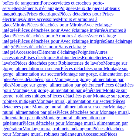
boîtes de rangement
Porte-serviettes et crochets porte-
serviettes
Eléments d'éclairage
Poignées
Jeux de pieds
Tableaux
magnétiques
Prises électriques
Pièces détachées pour Prises
électriques
Autres accessoires
Miroirs et armoires à
glace
Miroirs
Pièces détachées pour Miroirs
Avec éclairage
intégrée
Pièces détachées pour Avec éclairage intégrée
Armoires à
glace
Pièces détachées pour Armoires à glace
Avec éclairage
intégrée
Pièces détachées pour Avec éclairage intégrée
Sans éclairage
intégré
Pièces détachées pour Sans éclairage
intégré
Accessoires
Eléments d'éclairage
Poignées
Autres
accessoires
Prises électriques
Robinetteries
Robinetteries de
lavabo
Pièces détachées pour Robinetteries de lavabo
Montage sur
gorge, alimentation sur secteur
Pièces détachées pour Montage sur
gorge, alimentation sur secteur
Montage sur gorge, alimentation par
piles
Pièces détachées pour Montage sur gorge, alimentation par
piles
Montage sur gorge, alimentation par générateur
Pièces détachées
pour Montage sur gorge, alimentation par générateur
Montage sur
gorge, robinets mitigeurs
Pièces détachées pour Montage sur gorge,
robinets mitigeurs
Montage mural, alimentation sur secteur
Pièces
détachées pour Montage mural, alimentation sur secteur
Montage
mural, alimentation par piles
Pièces détachées pour Montage mural,
alimentation par piles
Montage mural, alimentation par
générateur
Pièces détachées pour Montage mural, alimentation par
générateur
Montage mural, robinets mélangeurs
Pièces détachées
pour Montage mural, robinets mélangeurs
Accessoires
Pièces