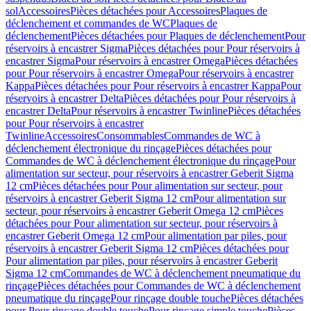
sol
Accessoires
Pièces détachées pour Accessoires
Plaques de
déclenchement et commandes de WC
Plaques de
déclenchement
Pièces détachées pour Plaques de déclenchement
Pour
réservoirs à encastrer Sigma
Pièces détachées pour Pour réservoirs à
encastrer Sigma
Pour réservoirs à encastrer Omega
Pièces détachées
pour Pour réservoirs à encastrer Omega
Pour réservoirs à encastrer
Kappa
Pièces détachées pour Pour réservoirs à encastrer Kappa
Pour
réservoirs à encastrer Delta
Pièces détachées pour Pour réservoirs à
encastrer Delta
Pour réservoirs à encastrer Twinline
Pièces détachées
pour Pour réservoirs à encastrer
Twinline
Accessoires
Consommables
Commandes de WC à
déclenchement électronique du rinçage
Pièces détachées pour
Commandes de WC à déclenchement électronique du rinçage
Pour
alimentation sur secteur, pour réservoirs à encastrer Geberit Sigma
12 cm
Pièces détachées pour Pour alimentation sur secteur, pour
réservoirs à encastrer Geberit Sigma 12 cm
Pour alimentation sur
secteur, pour réservoirs à encastrer Geberit Omega 12 cm
Pièces
détachées pour Pour alimentation sur secteur, pour réservoirs à
encastrer Geberit Omega 12 cm
Pour alimentation par piles, pour
réservoirs à encastrer Geberit Sigma 12 cm
Pièces détachées pour
Pour alimentation par piles, pour réservoirs à encastrer Geberit
Sigma 12 cm
Commandes de WC à déclenchement pneumatique du
rinçage
Pièces détachées pour Commandes de WC à déclenchement
pneumatique du rinçage
Pour rinçage double touche
Pièces détachées
pour Pour rinçage double touche
Pour rinçage simple touche
Pièces