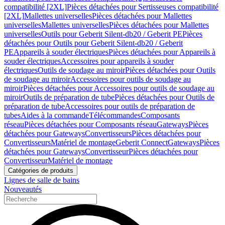
compatibilité [2XL]
Pièces détachées pour Sertisseuses compatibilité
[2XL]
Mallettes universelles
Pièces détachées pour Mallettes
universelles
Mallettes universelles
Pièces détachées pour Mallettes
universelles
Outils pour Geberit Silent-db20 / Geberit PE
Pièces
détachées pour Outils pour Geberit Silent-db20 / Geberit
PE
Appareils à souder électriques
Pièces détachées pour Appareils à
souder électriques
Accessoires pour appareils à souder
électriques
Outils de soudage au miroir
Pièces détachées pour Outils
de soudage au miroir
Accessoires pour outils de soudage au
miroir
Pièces détachées pour Accessoires pour outils de soudage au
miroir
Outils de préparation de tube
Pièces détachées pour Outils de
préparation de tube
Accessoires pour outils de préparation de
tubes
Aides à la commande
Télécommandes
Composants
réseau
Pièces détachées pour Composants réseau
Gateways
Pièces
détachées pour Gateways
Convertisseurs
Pièces détachées pour
Convertisseurs
Matériel de montage
Geberit Connect
Gateways
Pièces
détachées pour Gateways
Convertisseur
Pièces détachées pour
Convertisseur
Matériel de montage
Catégories de produits
Lignes de salle de bains
Nouveautés