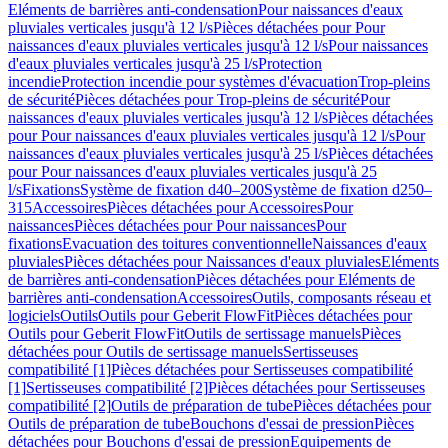
Eléments de barrières anti-condensation
Pour naissances d'eaux
pluviales verticales jusqu'à 12 l/s
Pièces détachées pour Pour
naissances d'eaux pluviales verticales jusqu'à 12 l/s
Pour naissances
d'eaux pluviales verticales jusqu'à 25 l/s
Protection
incendie
Protection incendie pour systèmes d'évacuation
Trop-pleins
de sécurité
Pièces détachées pour Trop-pleins de sécurité
Pour
naissances d'eaux pluviales verticales jusqu'à 12 l/s
Pièces détachées
pour Pour naissances d'eaux pluviales verticales jusqu'à 12 l/s
Pour
naissances d'eaux pluviales verticales jusqu'à 25 l/s
Pièces détachées
pour Pour naissances d'eaux pluviales verticales jusqu'à 25
l/s
Fixations
Système de fixation d40–200
Système de fixation d250–
315
Accessoires
Pièces détachées pour Accessoires
Pour
naissances
Pièces détachées pour Pour naissances
Pour
fixations
Evacuation des toitures conventionnelle
Naissances d'eaux
pluviales
Pièces détachées pour Naissances d'eaux pluviales
Eléments
de barrières anti-condensation
Pièces détachées pour Eléments de
barrières anti-condensation
Accessoires
Outils, composants réseau et
logiciels
Outils
Outils pour Geberit FlowFit
Pièces détachées pour
Outils pour Geberit FlowFit
Outils de sertissage manuels
Pièces
détachées pour Outils de sertissage manuels
Sertisseuses
compatibilité [1]
Pièces détachées pour Sertisseuses compatibilité
[1]
Sertisseuses compatibilité [2]
Pièces détachées pour Sertisseuses
compatibilité [2]
Outils de préparation de tube
Pièces détachées pour
Outils de préparation de tube
Bouchons d'essai de pression
Pièces
détachées pour Bouchons d'essai de pression
Equipements de