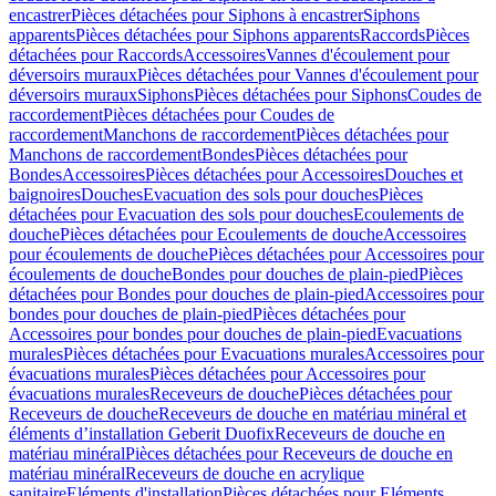
encastrer
Pièces détachées pour Siphons à encastrer
Siphons
apparents
Pièces détachées pour Siphons apparents
Raccords
Pièces
détachées pour Raccords
Accessoires
Vannes d'écoulement pour
déversoirs muraux
Pièces détachées pour Vannes d'écoulement pour
déversoirs muraux
Siphons
Pièces détachées pour Siphons
Coudes de
raccordement
Pièces détachées pour Coudes de
raccordement
Manchons de raccordement
Pièces détachées pour
Manchons de raccordement
Bondes
Pièces détachées pour
Bondes
Accessoires
Pièces détachées pour Accessoires
Douches et
baignoires
Douches
Evacuation des sols pour douches
Pièces
détachées pour Evacuation des sols pour douches
Ecoulements de
douche
Pièces détachées pour Ecoulements de douche
Accessoires
pour écoulements de douche
Pièces détachées pour Accessoires pour
écoulements de douche
Bondes pour douches de plain-pied
Pièces
détachées pour Bondes pour douches de plain-pied
Accessoires pour
bondes pour douches de plain-pied
Pièces détachées pour
Accessoires pour bondes pour douches de plain-pied
Evacuations
murales
Pièces détachées pour Evacuations murales
Accessoires pour
évacuations murales
Pièces détachées pour Accessoires pour
évacuations murales
Receveurs de douche
Pièces détachées pour
Receveurs de douche
Receveurs de douche en matériau minéral et
éléments d’installation Geberit Duofix
Receveurs de douche en
matériau minéral
Pièces détachées pour Receveurs de douche en
matériau minéral
Receveurs de douche en acrylique
sanitaire
Eléments d'installation
Pièces détachées pour Eléments