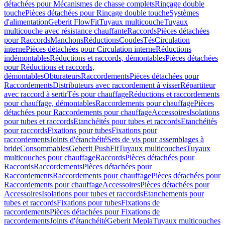
détachées pour Mécanismes de chasse complets
Rinçage double
touche
Pièces détachées pour Rinçage double touche
Systèmes
d'alimentation
Geberit FlowFit
Tuyaux multicouche
Tuyaux
multicouche avec résistance chauffante
Raccords
Pièces détachées
pour Raccords
Manchons
Réductions
Coudes
Tés
Circulation
interne
Pièces détachées pour Circulation interne
Réductions
indémontables
Réductions et raccords, démontables
Pièces détachées
pour Réductions et raccords,
démontables
Obturateurs
Raccordements
Pièces détachées pour
Raccordements
Distributeurs avec raccordement à visser
Répartiteur
avec raccord à sertir
Tés pour chauffage
Réductions et raccordements
pour chauffage, démontables
Raccordements pour chauffage
Pièces
détachées pour Raccordements pour chauffage
Accessoires
Isolations
pour tubes et raccords
Etanchéités pour tubes et raccords
Etanchéités
pour raccords
Fixations pour tubes
Fixations pour
raccordements
Joints d'étanchéité
Sets de vis pour assemblages à
bride
Consommables
Geberit PushFit
Tuyaux multicouches
Tuyaux
multicouches pour chauffage
Raccords
Pièces détachées pour
Raccords
Raccordements
Pièces détachées pour
Raccordements
Raccordements pour chauffage
Pièces détachées pour
Raccordements pour chauffage
Accessoires
Pièces détachées pour
Accessoires
Isolations pour tubes et raccords
Etanchements pour
tubes et raccords
Fixations pour tubes
Fixations de
raccordements
Pièces détachées pour Fixations de
raccordements
Joints d'étanchéité
Geberit Mepla
Tuyaux multicouches