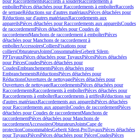
pour Raccordements
Raccords à souder
Raccordements à
emboîter
Pièces détachées pour Raccordements à emboîter
Raccords
de serrage
Réductions sur d'autres matériaux
Pièces détachées pour
Réductions sur d'autres matériaux
Raccordements aux
appareils
Pièces détachées pour Raccordements aux appareils
Coudes
de raccordement
Pièces détachées pour Coudes de
raccordement
Manchons de raccordement à emboîter
Pièces
détachées pour Manchons de raccordement à
emboîter
Accessoires
Colliers
Fixations pour
colliers
Obturateurs
Joints
Consommables
Geberit Silent-
PP
Tuyaux
Pièces détachées pour Tuyaux
Pièces
Pièces détachées
pour Pièces
Coudes
Pièces détachées pour
Coudes
Embranchements
Pièces détachées pour
Embranchements
Réductions
Pièces détachées pour
Réductions
Ouvertures de nettoyage
Pièces détachées pour
Ouvertures de nettoyage
Raccordements
Pièces détachées pour
Raccordements
Raccordements à emboîter
Pièces détachées pour
Raccordements à emboîter
Raccordements à griffes
Réductions sur
d'autres matériaux
Raccordements aux appareils
Pièces détachées
pour Raccordements aux appareils
Coudes de raccordement
Pièces
détachées pour Coudes de raccordement
Manchons de
raccordement
Pièces détachées pour Manchons de
raccordement
Accessoires
Obturateurs
Joints
Cape de
protection
Consommables
Geberit Silent-Pro
Tuyaux
Pièces détachées
pour Tuyaux
Pièces
Pièces détachées pour Pièces
Coudes
Pièces