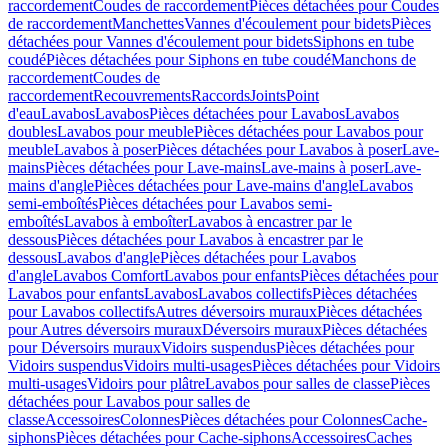
raccordement
Coudes de raccordement
Pièces détachées pour Coudes
de raccordement
Manchettes
Vannes d'écoulement pour bidets
Pièces
détachées pour Vannes d'écoulement pour bidets
Siphons en tube
coudé
Pièces détachées pour Siphons en tube coudé
Manchons de
raccordement
Coudes de
raccordement
Recouvrements
Raccords
Joints
Point
d'eau
Lavabos
Lavabos
Pièces détachées pour Lavabos
Lavabos
doubles
Lavabos pour meuble
Pièces détachées pour Lavabos pour
meuble
Lavabos à poser
Pièces détachées pour Lavabos à poser
Lave-
mains
Pièces détachées pour Lave-mains
Lave-mains à poser
Lave-
mains d'angle
Pièces détachées pour Lave-mains d'angle
Lavabos
semi-emboîtés
Pièces détachées pour Lavabos semi-
emboîtés
Lavabos à emboîter
Lavabos à encastrer par le
dessous
Pièces détachées pour Lavabos à encastrer par le
dessous
Lavabos d'angle
Pièces détachées pour Lavabos
d'angle
Lavabos Comfort
Lavabos pour enfants
Pièces détachées pour
Lavabos pour enfants
Lavabos
Lavabos collectifs
Pièces détachées
pour Lavabos collectifs
Autres déversoirs muraux
Pièces détachées
pour Autres déversoirs muraux
Déversoirs muraux
Pièces détachées
pour Déversoirs muraux
Vidoirs suspendus
Pièces détachées pour
Vidoirs suspendus
Vidoirs multi-usages
Pièces détachées pour Vidoirs
multi-usages
Vidoirs pour plâtre
Lavabos pour salles de classe
Pièces
détachées pour Lavabos pour salles de
classe
Accessoires
Colonnes
Pièces détachées pour Colonnes
Cache-
siphons
Pièces détachées pour Cache-siphons
Accessoires
Caches