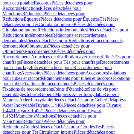
pour eau potable
Raccords
Pièces détachées pour
Raccords
Manchons
Pièces détachées pour
Manchons
Réductions
Pièces détachées pour
Réductions
Équerres
Pièces détachées pour Équerres
Tés
Pièces
détachées pour Tés
Circulation interne
Pièces détachées pour
Circulation interne
Réductions indémontables
Pièces détachées pour
Réductions indémontables
Réductions et raccordements,
démontables
Pièces détachées pour Réductions et raccordements,
démontables
Obturateurs
Pièces détachées pour
Obturateurs
Raccordements
Pièces détachées pour
Raccordements
Nourrices de distribution avec raccord fileté
Tés pour
chauffage
Pièces détachées pour Tés pour chauffage
Raccordements
pour chauffage
Pièces détachées pour Raccordements pour
chauffage
Accessoires
Pièces détachées pour Accessoires
Isolations
pour tubes et raccords
Etanchements pour tubes et raccords
Fixations
pour tubes
Fixations de raccordements
Pièces détachées pour
Fixations de raccordements
Joints d'étanchéité
Sets de vis pour
assemblages à bride
Geberit Mapress Acier Inoxydable
Geberit
Mapress Acier Inoxydable
Pièces détachées pour Geberit Mapress
Acier Inoxydable
Tuyaux 1.4401
Pièces détachées pour Tuyaux
1.4401
Tuyaux 1.4521
Pièces détachées pour Tuyaux
1.4521
Mamelons
Manchons
Pièces détachées pour
Manchons
Réductions
Pièces détachées pour
Réductions
Coudes
Pièces détachées pour Coudes
Tés
Pièces
détachées pour Tés
Circulation interne
Pièces détachées pour