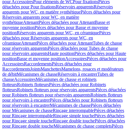
pour Accessoires
Pour eléments de WC
Pour fixations
Pièces
détachées pour Pour fixations
Réservoirs apparents
Réservoirs
apparents pour WC, en matière synthétique
Pièces détachées pour
Réservoirs apparents pour WC, en matière
synthétique
Attenant
Pièces détachées pour Attenant
Basse et
moyenne position
Pièces détachées pour Basse et moyenne
position
Réservoirs apparents pour WC, en céramique
Pièces
détachées pour Réservoirs apparents pour WC, en
céramique
Attenant
Pièces détachées pour Attenant
Tubes de chasse
pour réservoirs apparents
Pièces détachées pour Tubes de chasse
pour réservoirs apparents
Haute position
Pièces détachées pour Haute
position
Basse et moyenne position
Accessoires
Pièces détachées pour
Accessoires
Raccordements
Pièces détachées pour
Raccordements
Joints
Manchettes
Mamelons, rosaces et modérateurs
de débit
Mécanismes de chasse
Réservoirs à encastrer
Tubes de
chasse
Accessoires
Mécanismes de chasse et robinets
flotteurs
Robinets flotteurs
Pièces détachées pour Robinets
flotteurs
Robinets flotteurs pour réservoirs apparents
Pièces détachées
pour Robinets flotteurs pour réservoirs apparents
Robinets flotteurs
pour réservoirs à encastrer
Pièces détachées pour Robinets flotteurs
pour réservoirs à encastrer
Mécanismes de chasse
Pièces détachées
pour Mécanismes de chasse
Rinçage interrompable
Pièces détachées
pour Rinçage interrompable
Rinçage simple touche
Pièces détachées
pour Rinçage simple touche
Rinçage double touche
Pièces détachées
pour Rinçage double touche
Mécanismes de chasse complets
Pièces