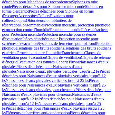
détachées pour Manchons de raccordement
Siphons en tube
coudé
Pièces détachées pour Siphons en tube coudé
Siphons en
forme d'escargot
Pièces détachées pour Siphons en forme
d'escargot
Accessoires
Colliers
Fixations pour
colliers
Coques
Obturateurs
Joints
Boîtiers de
réservation
Consommables
Protection incendie, protection phonique
et protection contre l'humidité
Protection incendie
Pièces détachées
pour Protection incendie
Protection incendie pour systèmes
d'évacuation
Pièces détachées pour Protection incendie pour
systèmes d'évacuation
Systèmes de fermeture pour plafond
Protection
phonique
Isolations des bruits solidiens
Isolations des bruits solidiens
et aériens
Protection contre l'humidité
Etanchements
Clapets de
ventilation pour évacuation
Clapets de ventilation
Clapets de retenue
d’énergie
Evacuation des toitures Geberit Pluvia
Naissances d'eaux
pluviales
Pièces détachées pour Naissances d'eaux
pluviales
Naissances d'eaux pluviales verticales jusqu'à 12 l/s
Pièces
détachées pour Naissances d'eaux pluviales verticales jusqu'à 12
l/s
Naissances d'eaux pluviales verticales jusqu'à 25 l/s
Pièces
détachées pour Naissances d'eaux pluviales verticales jusqu'à 25
l/s
Naissances d'eaux pluviales pour chéneaux
Pièces détachées pour
Naissances d'eaux pluviales pour chéneaux
Naissances d'eaux
pluviales jusqu'à 12 l/s
Pièces détachées pour Naissances d'eaux
pluviales jusqu'à 12 l/s
Naissances d'eaux pluviales jusqu'à 25
l/s
Pièces détachées pour Naissances d'eaux pluviales jusqu'à 25
l/s
Eléments de barrières anti-condensation
Pièces détachées pour