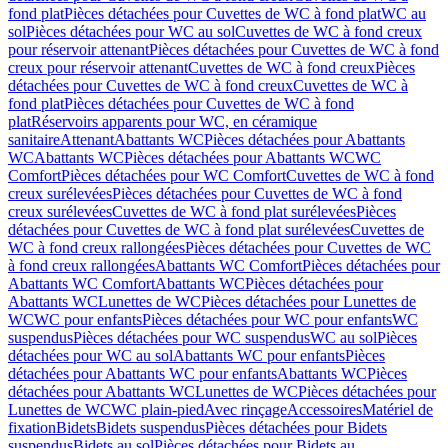
fond plat
Pièces détachées pour Cuvettes de WC à fond plat
WC au
sol
Pièces détachées pour WC au sol
Cuvettes de WC à fond creux
pour réservoir attenant
Pièces détachées pour Cuvettes de WC à fond
creux pour réservoir attenant
Cuvettes de WC à fond creux
Pièces
détachées pour Cuvettes de WC à fond creux
Cuvettes de WC à
fond plat
Pièces détachées pour Cuvettes de WC à fond
plat
Réservoirs apparents pour WC, en céramique
sanitaire
Attenant
Abattants WC
Pièces détachées pour Abattants
WC
Abattants WC
Pièces détachées pour Abattants WC
WC
Comfort
Pièces détachées pour WC Comfort
Cuvettes de WC à fond
creux surélevées
Pièces détachées pour Cuvettes de WC à fond
creux surélevées
Cuvettes de WC à fond plat surélevées
Pièces
détachées pour Cuvettes de WC à fond plat surélevées
Cuvettes de
WC à fond creux rallongées
Pièces détachées pour Cuvettes de WC
à fond creux rallongées
Abattants WC Comfort
Pièces détachées pour
Abattants WC Comfort
Abattants WC
Pièces détachées pour
Abattants WC
Lunettes de WC
Pièces détachées pour Lunettes de
WC
WC pour enfants
Pièces détachées pour WC pour enfants
WC
suspendus
Pièces détachées pour WC suspendus
WC au sol
Pièces
détachées pour WC au sol
Abattants WC pour enfants
Pièces
détachées pour Abattants WC pour enfants
Abattants WC
Pièces
détachées pour Abattants WC
Lunettes de WC
Pièces détachées pour
Lunettes de WC
WC plain-pied
Avec rinçage
Accessoires
Matériel de
fixation
Bidets
Bidets suspendus
Pièces détachées pour Bidets
suspendus
Bidets au sol
Pièces détachées pour Bidets au