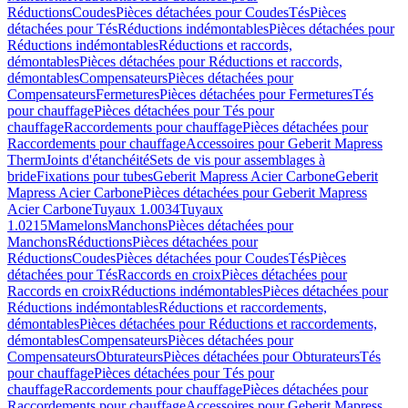
Réductions
Coudes
Pièces détachées pour Coudes
Tés
Pièces
détachées pour Tés
Réductions indémontables
Pièces détachées pour
Réductions indémontables
Réductions et raccords,
démontables
Pièces détachées pour Réductions et raccords,
démontables
Compensateurs
Pièces détachées pour
Compensateurs
Fermetures
Pièces détachées pour Fermetures
Tés
pour chauffage
Pièces détachées pour Tés pour
chauffage
Raccordements pour chauffage
Pièces détachées pour
Raccordements pour chauffage
Accessoires pour Geberit Mapress
Therm
Joints d'étanchéité
Sets de vis pour assemblages à
bride
Fixations pour tubes
Geberit Mapress Acier Carbone
Geberit
Mapress Acier Carbone
Pièces détachées pour Geberit Mapress
Acier Carbone
Tuyaux 1.0034
Tuyaux
1.0215
Mamelons
Manchons
Pièces détachées pour
Manchons
Réductions
Pièces détachées pour
Réductions
Coudes
Pièces détachées pour Coudes
Tés
Pièces
détachées pour Tés
Raccords en croix
Pièces détachées pour
Raccords en croix
Réductions indémontables
Pièces détachées pour
Réductions indémontables
Réductions et raccordements,
démontables
Pièces détachées pour Réductions et raccordements,
démontables
Compensateurs
Pièces détachées pour
Compensateurs
Obturateurs
Pièces détachées pour Obturateurs
Tés
pour chauffage
Pièces détachées pour Tés pour
chauffage
Raccordements pour chauffage
Pièces détachées pour
Raccordements pour chauffage
Accessoires pour Geberit Mapress