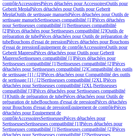
contrôle
Accessoires
Pièces détachées pour Accessoires
Outils pour
Geberit Mepla
Pièces détachées pour Outils pour Geberit
Mepla
Outils de sertissage manuels
Pièces détachées pour Outils de
sertissage manuels
Sertisseuses compatibilité [1]
Pièces détachées
pour Sertisseuses compatibilité [1]
Sertisseuses compatibilité
[2]
Pièces détachées pour Sertisseuses compatibilité [2]
Outils de
préparation de tube
Pièces détachées pour Outils de préparation de
tube
Bouchons d'essai de pression
Pièces détachées pour Bouchons
d'essai de pression
Equipement de contrôle
Accessoires
Outils pour
Geberit Mapress
Pièces détachées pour Outils pour Geberit
Mapress
Sertisseuses compatibilité [1]
Pièces détachées pour
Sertisseuses compatibilité [1]
Sertisseuses compatibilité [2]
Pièces
détachées pour Sertisseuses compatibilité [2]
Compatibilité des outils
de sertissage [1] / [2]
Pièces détachées pour Compatibilité des outils
de sertissage [1] / [2]
Sertisseuses compatibilité [2XL]
Pièces
détachées pour Sertisseuses compatibilité [2XL]
Sertisseuses
compatibilité [3]
Pièces détachées pour Sertisseuses compatibilité
[3]
Outils de préparation de tube
Pièces détachées pour Outils de
préparation de tube
Bouchons d'essai de pression
Pièces détachées
pour Bouchons d'essai de pression
Equipement de contrôle
Pièces
détachées pour Equipement de
contrôle
Accessoires
Sertisseuses
Pièces détachées pour
Sertisseuses
Sertisseuses compatibilité [1]
Pièces détachées pour
Sertisseuses compatibilité [1]
Sertisseuses compatibilité [2]
Pièces
détachées pour Sertisseuses compatibilité [2]
Sertisseuses