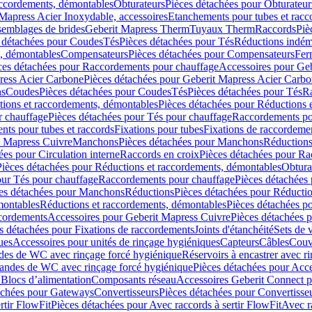
accordements, démontables
Obturateurs
Pièces détachées pour Obturateur
Mapress Acier Inoxydable, accessoires
Etanchements pour tubes et racc
ssemblages de brides
Geberit Mapress Therm
Tuyaux Therm
Raccords
Piè
 détachées pour Coudes
Tés
Pièces détachées pour Tés
Réductions indém
s, démontables
Compensateurs
Pièces détachées pour Compensateurs
Fer
ces détachées pour Raccordements pour chauffage
Accessoires pour Ge
ress Acier Carbone
Pièces détachées pour Geberit Mapress Acier Carb
ns
Coudes
Pièces détachées pour Coudes
Tés
Pièces détachées pour Tés
Ra
ions et raccordements, démontables
Pièces détachées pour Réductions 
r chauffage
Pièces détachées pour Tés pour chauffage
Raccordements po
ts pour tubes et raccords
Fixations pour tubes
Fixations de raccordeme
t Mapress Cuivre
Manchons
Pièces détachées pour Manchons
Réduction
ées pour Circulation interne
Raccords en croix
Pièces détachées pour Ra
Pièces détachées pour Réductions et raccordements, démontables
Obtura
our Tés pour chauffage
Raccordements pour chauffage
Pièces détachées
es détachées pour Manchons
Réductions
Pièces détachées pour Réducti
montables
Réductions et raccordements, démontables
Pièces détachées p
cordements
Accessoires pour Geberit Mapress Cuivre
Pièces détachées 
s détachées pour Fixations de raccordements
Joints d'étanchéité
Sets de 
ues
Accessoires pour unités de rinçage hygiéniques
Capteurs
Câbles
Couve
des de WC avec rinçage forcé hygiénique
Réservoirs à encastrer avec r
mandes de WC avec rinçage forcé hygiénique
Pièces détachées pour Acc
 Blocs d’alimentation
Composants réseau
Accessoires Geberit Connect p
achées pour Gateways
Convertisseurs
Pièces détachées pour Convertisse
rtir FlowFit
Pièces détachées pour Avec raccords à sertir FlowFit
Avec r