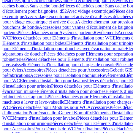
détachées pour Caches bondes
Vannes d'écoulement pour receveurs d
caches bondes
Sans cache bonde
Pièces détachées pour Sans cache bo
d'écoulement pour baignoires, d52
Avec vidage excentrique
Pièces dét
excentrique
Avec vidage excentrique et arrivée d'eau
Pièces détachées 
pour vidage excentrique et arrivée d'eau
A déclenchement par pressio
bouchons de bonde
Accessoires pour vannes d'écoulement de baignoi
porteurs
Pièces détachées pour Systèmes porteurs
Revêtements
Accesso
WC
Pièces détachées pour Eléments d'installation pour WC
Eléments d
Eléments d'installation pour bidets
Eléments d'installation pour urinoir
pour Eléments d'installation pour douches avec évacuation murale
Elé
séparations de douche
Pièces détachées pour Eléments pour séparatio
robinetteries
Pièces détachées pour Eléments d'installation pour robinet
lave-vaisselle
Eléments d'installation pour charges de console
Pièces dé
pour éviers
Accessoires
Pièces détachées pour Accessoires
Geberit GIS
préfabrications
Accessoires pour l'isolation phonique
Revêtements
Eléme
pour WC
Eléments d'installation pour lavabos
Pièces détachées pour El
d'installation pour urinoirs
Pièces détachées pour Eléments d'installatio
évacuation murale
Eléments d’installation pour douches
Eléments d’ins
robinetteries et appareils
Pièces détachées pour Eléments d'installation 
machines à laver et lave-vaisselle
Eléments d'installation pour charges
WC
Pièces détachées pour Modules pour WC
Accessoires
Pièces détac
d'alimentation
Pour évacuation
Geberit Kombifix
Eléments d'installatio
WC
Eléments d'installation pour lavabos
Pièces détachées pour Elément
d'installation pour urinoirs
Pièces détachées pour Eléments d'installatio
pour Accessoires
Pour eléments de WC
Pour fixations
Pièces détachées