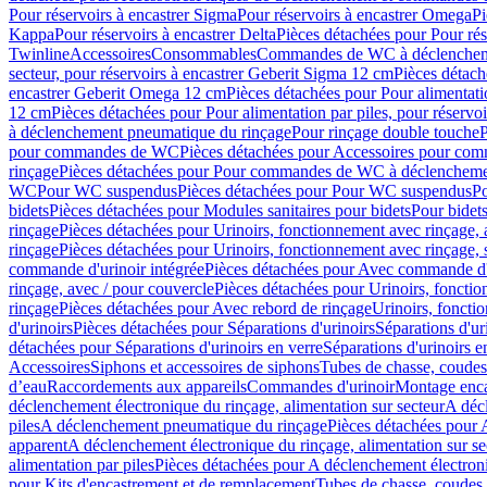
Pour réservoirs à encastrer Sigma
Pour réservoirs à encastrer Omega
Pi
Kappa
Pour réservoirs à encastrer Delta
Pièces détachées pour Pour rés
Twinline
Accessoires
Consommables
Commandes de WC à déclenchemen
secteur, pour réservoirs à encastrer Geberit Sigma 12 cm
Pièces détach
encastrer Geberit Omega 12 cm
Pièces détachées pour Pour alimentati
12 cm
Pièces détachées pour Pour alimentation par piles, pour réservo
à déclenchement pneumatique du rinçage
Pour rinçage double touche
P
pour commandes de WC
Pièces détachées pour Accessoires pour c
rinçage
Pièces détachées pour Pour commandes de WC à déclenchemen
WC
Pour WC suspendus
Pièces détachées pour Pour WC suspendus
P
bidets
Pièces détachées pour Modules sanitaires pour bidets
Pour bidets
rinçage
Pièces détachées pour Urinoirs, fonctionnement avec rinçage, 
rinçage
Pièces détachées pour Urinoirs, fonctionnement avec rinçage, 
commande d'urinoir intégrée
Pièces détachées pour Avec commande d'u
rinçage, avec / pour couvercle
Pièces détachées pour Urinoirs, fonctio
rinçage
Pièces détachées pour Avec rebord de rinçage
Urinoirs, foncti
d'urinoirs
Pièces détachées pour Séparations d'urinoirs
Séparations d'ur
détachées pour Séparations d'urinoirs en verre
Séparations d'urinoirs e
Accessoires
Siphons et accessoires de siphons
Tubes de chasse, coudes
d’eau
Raccordements aux appareils
Commandes d'urinoir
Montage enca
déclenchement électronique du rinçage, alimentation sur secteur
A décl
piles
A déclenchement pneumatique du rinçage
Pièces détachées pour
apparent
A déclenchement électronique du rinçage, alimentation sur se
alimentation par piles
Pièces détachées pour A déclenchement électroni
pour Kits d'encastrement et de remplacement
Tubes de chasse, coudes 