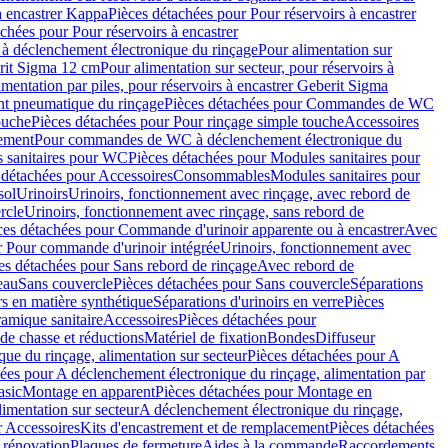
à encastrer Kappa
Pièces détachées pour Pour réservoirs à encastrer
chées pour Pour réservoirs à encastrer
 déclenchement électronique du rinçage
Pour alimentation sur
erit Sigma 12 cm
Pour alimentation sur secteur, pour réservoirs à
imentation par piles, pour réservoirs à encastrer Geberit Sigma
 pneumatique du rinçage
Pièces détachées pour Commandes de WC
ouche
Pièces détachées pour Pour rinçage simple touche
Accessoires
rement
Pour commandes de WC à déclenchement électronique du
 sanitaires pour WC
Pièces détachées pour Modules sanitaires pour
 détachées pour Accessoires
Consommables
Modules sanitaires pour
sol
Urinoirs
Urinoirs, fonctionnement avec rinçage, avec rebord de
rcle
Urinoirs, fonctionnement avec rinçage, sans rebord de
ces détachées pour Commande d'urinoir apparente ou à encastrer
Avec
r Pour commande d'urinoir intégrée
Urinoirs, fonctionnement avec
es détachées pour Sans rebord de rinçage
Avec rebord de
eau
Sans couvercle
Pièces détachées pour Sans couvercle
Séparations
rs en matière synthétique
Séparations d'urinoirs en verre
Pièces
ramique sanitaire
Accessoires
Pièces détachées pour
de chasse et réductions
Matériel de fixation
Bondes
Diffuseur
ue du rinçage, alimentation sur secteur
Pièces détachées pour A
ées pour A déclenchement électronique du rinçage, alimentation par
asic
Montage en apparent
Pièces détachées pour Montage en
imentation sur secteur
A déclenchement électronique du rinçage,
r Accessoires
Kits d'encastrement et de remplacement
Pièces détachées
 rénovation
Plaques de fermeture
Aides à la commande
Raccordements