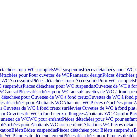
détachées pour WC complets
WC suspendus
Pièces détachées pour WC 
détachées pour Pour cuvettes de WC
Panneaux design
Pièces détachées
de WC
Accessoires
Pièces détachées pour Accessoires
Pour WC complets
 suspendus
Pièces détachées pour WC suspendus
Cuvettes de WC à fo
WC au sol
Pièces détachées pour WC au sol
Cuvettes de WC à fond creux
s détachées pour Cuvettes de WC à fond creux
Cuvettes de WC à fond p
ces détachées pour Abattants WC
Abattants WC
Pièces détachées pour 
ur Cuvettes de WC à fond creux surélevées
Cuvettes de WC à fond plat 
our Cuvettes de WC à fond creux rallongées
Abattants WC Comfort
Piè
Lunettes de WC
WC pour enfants
Pièces détachées pour WC pour enfant
 détachées pour Abattants WC pour enfants
Abattants WC
Pièces détac
ixation
Bidets
Bidets suspendus
Pièces détachées pour Bidets suspendus
B
 de WC
Plaques de déclenchement
Pièces détachées pour Plaques de dé