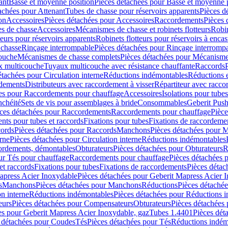
ant
Basse et moyenne position
Pièces détachées pour Basse et moyenne 
achées pour Attenant
Tubes de chasse pour réservoirs apparents
Pièces d
on
Accessoires
Pièces détachées pour Accessoires
Raccordements
Pièces 
s de chasse
Accessoires
Mécanismes de chasse et robinets flotteurs
Robin
eurs pour réservoirs apparents
Robinets flotteurs pour réservoirs à encas
 chasse
Rinçage interrompable
Pièces détachées pour Rinçage interromp
touche
Mécanismes de chasse complets
Pièces détachées pour Mécanisme
 multicouche
Tuyaux multicouche avec résistance chauffante
Raccords
étachées pour Circulation interne
Réductions indémontables
Réductions e
rdements
Distributeurs avec raccordement à visser
Répartiteur avec raccor
es pour Raccordements pour chauffage
Accessoires
Isolations pour tubes
nchéité
Sets de vis pour assemblages à bride
Consommables
Geberit Push
ces détachées pour Raccordements
Raccordements pour chauffage
Pièce
ts pour tubes et raccords
Fixations pour tubes
Fixations de raccordeme
ords
Pièces détachées pour Raccords
Manchons
Pièces détachées pour 
erne
Pièces détachées pour Circulation interne
Réductions indémontables
cordements, démontables
Obturateurs
Pièces détachées pour Obturateurs
R
ur Tés pour chauffage
Raccordements pour chauffage
Pièces détachées 
et raccords
Fixations pour tubes
Fixations de raccordements
Pièces détac
apress Acier Inoxydable
Pièces détachées pour Geberit Mapress Acier 
s
Manchons
Pièces détachées pour Manchons
Réductions
Pièces détaché
on interne
Réductions indémontables
Pièces détachées pour Réductions 
eurs
Pièces détachées pour Compensateurs
Obturateurs
Pièces détachées 
es pour Geberit Mapress Acier Inoxydable, gaz
Tubes 1.4401
Pièces dét
 détachées pour Coudes
Tés
Pièces détachées pour Tés
Réductions indém