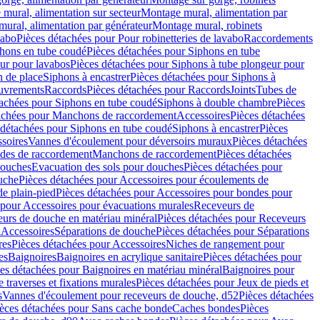
mural, alimentation sur secteur
Montage mural, alimentation par
ural, alimentation par générateur
Montage mural, robinets
vabo
Pièces détachées pour Pour robinetteries de lavabo
Raccordements
hons en tube coudé
Pièces détachées pour Siphons en tube
ur pour lavabos
Pièces détachées pour Siphons à tube plongeur pour
n de place
Siphons à encastrer
Pièces détachées pour Siphons à
uvrements
Raccords
Pièces détachées pour Raccords
Joints
Tubes de
tachées pour Siphons en tube coudé
Siphons à double chambre
Pièces
achées pour Manchons de raccordement
Accessoires
Pièces détachées
 détachées pour Siphons en tube coudé
Siphons à encastrer
Pièces
soires
Vannes d'écoulement pour déversoirs muraux
Pièces détachées
udes de raccordement
Manchons de raccordement
Pièces détachées
ouches
Evacuation des sols pour douches
Pièces détachées pour
uche
Pièces détachées pour Accessoires pour écoulements de
e plain-pied
Pièces détachées pour Accessoires pour bondes pour
 pour Accessoires pour évacuations murales
Receveurs de
urs de douche en matériau minéral
Pièces détachées pour Receveurs
n
Accessoires
Séparations de douche
Pièces détachées pour Séparations
res
Pièces détachées pour Accessoires
Niches de rangement pour
es
Baignoires
Baignoires en acrylique sanitaire
Pièces détachées pour
es détachées pour Baignoires en matériau minéral
Baignoires pour
e traverses et fixations murales
Pièces détachées pour Jeux de pieds et
s
Vannes d'écoulement pour receveurs de douche, d52
Pièces détachées
èces détachées pour Sans cache bonde
Caches bondes
Pièces