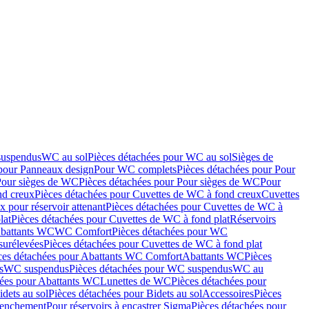
suspendus
WC au sol
Pièces détachées pour WC au sol
Sièges de
 pour Panneaux design
Pour WC complets
Pièces détachées pour Pour
Pour sièges de WC
Pièces détachées pour Pour sièges de WC
Pour
nd creux
Pièces détachées pour Cuvettes de WC à fond creux
Cuvettes
 pour réservoir attenant
Pièces détachées pour Cuvettes de WC à
lat
Pièces détachées pour Cuvettes de WC à fond plat
Réservoirs
Abattants WC
WC Comfort
Pièces détachées pour WC
surélevées
Pièces détachées pour Cuvettes de WC à fond plat
ces détachées pour Abattants WC Comfort
Abattants WC
Pièces
s
WC suspendus
Pièces détachées pour WC suspendus
WC au
hées pour Abattants WC
Lunettes de WC
Pièces détachées pour
idets au sol
Pièces détachées pour Bidets au sol
Accessoires
Pièces
clenchement
Pour réservoirs à encastrer Sigma
Pièces détachées pour