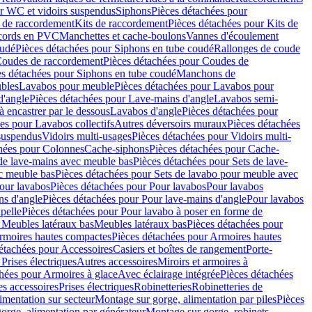
r WC et vidoirs suspendus
Siphons
Pièces détachées pour
 de raccordement
Kits de raccordement
Pièces détachées pour Kits de
ccords en PVC
Manchettes et cache-boulons
Vannes d'écoulement
oudé
Pièces détachées pour Siphons en tube coudé
Rallonges de coude
oudes de raccordement
Pièces détachées pour Coudes de
es détachées pour Siphons en tube coudé
Manchons de
bles
Lavabos pour meuble
Pièces détachées pour Lavabos pour
d'angle
Pièces détachées pour Lave-mains d'angle
Lavabos semi-
 encastrer par le dessous
Lavabos d'angle
Pièces détachées pour
es pour Lavabos collectifs
Autres déversoirs muraux
Pièces détachées
 suspendus
Vidoirs multi-usages
Pièces détachées pour Vidoirs multi-
hées pour Colonnes
Cache-siphons
Pièces détachées pour Cache-
de lave-mains avec meuble bas
Pièces détachées pour Sets de lave-
c meuble bas
Pièces détachées pour Sets de lavabo pour meuble avec
our lavabos
Pièces détachées pour Pour lavabos
Pour lavabos
ns d'angle
Pièces détachées pour Pour lave-mains d'angle
Pour lavabos
pelle
Pièces détachées pour Pour lavabo à poser en forme de
 Meubles latéraux bas
Meubles latéraux bas
Pièces détachées pour
rmoires hautes compactes
Pièces détachées pour Armoires hautes
étachées pour Accessoires
Casiers et boîtes de rangement
Porte-
Prises électriques
Autres accessoires
Miroirs et armoires à
hées pour Armoires à glace
Avec éclairage intégrée
Pièces détachées
es accessoires
Prises électriques
Robinetteries
Robinetteries de
imentation sur secteur
Montage sur gorge, alimentation par piles
Pièces
orge, alimentation par générateur
Montage sur gorge, robinets