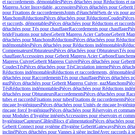
et raccordements, démontables
Pièces détachées pour Réductions et r
Mapress Acier Inoxydable, accessoires
Pièces détachées pour Geberit 
pour Fixations de raccordements
Joints d'étanchéité
Sets de vis pour a
Manchons
Réductions
Pièces détachées pour Réductions
Coudes
Pièces
et raccords, démontables
Pièces détachées pour Réductions et raccord
détachées pour Tés pour chauffage
Raccordements pour chauffage
Piè
bride
Fixations pour tubes
Geberit Mapress Acier Carbone
Geberit Map
détachées pour Manchons
Réductions
Pièces détachées pour Réductio
indémontables
Pièces détachées pour Réductions indémontables
Réduct
Compensateurs
Obturateurs
Pièces détachées pour Obturateurs
Tés pou
chauffage
Accessoires pour Geberit Mapress Acier Carbone
Etanchemen
Mapress Cuivre
Geberit Mapress Cuivre
Pièces détachées pour Geberi
Coudes
Tés
Pièces détachées pour Tés
Circulation interne
Pièces détach
Réductions indémontables
Réductions et raccordements, démontables
détachées pour Raccordements
Tés pour chauffage
Pièces détachées p
gaz
Pièces détachées pour Geberit Mapress Cuivre, gaz
Manchons
Pièc
Tés
Réductions indémontables
Pièces détachées pour Réductions indé
détachées pour Obturateurs
Raccordements
Pièces détachées pour Rac
tubes et raccords
Fixations pour tubes
Fixations de raccordements
Pièce
rinçage hygiéniques
Pièces détachées pour Unités de rinçage hygiéniq
rinçage forcé hygiénique
Pièces détachées pour Réservoirs et comman
pour Modules d’hygiène intégrés
Accessoires pour réservoirs et com
hygiénique
Capteurs
Câbles
Blocs d’alimentation
Pièces détachées pour
Geberit Connect pour système d'hygiène Geberit
Gateways
Pièces dét
incliné
Pièces détachées pour Vannes à siège incliné
Avec raccords à se