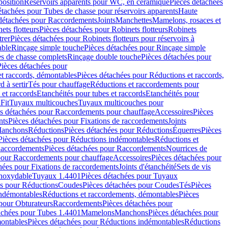
position
Réservoirs apparents pour WC, en céramique
Pièces détachées
étachées pour Tubes de chasse pour réservoirs apparents
Haute
détachées pour Raccordements
Joints
Manchettes
Mamelons, rosaces et
ets flotteurs
Pièces détachées pour Robinets flotteurs
Robinets
trer
Pièces détachées pour Robinets flotteurs pour réservoirs à
able
Rinçage simple touche
Pièces détachées pour Rinçage simple
s de chasse complets
Rinçage double touche
Pièces détachées pour
Pièces détachées pour
t raccords, démontables
Pièces détachées pour Réductions et raccords,
d à sertir
Tés pour chauffage
Réductions et raccordements pour
 et raccords
Etanchéités pour tubes et raccords
Etanchéités pour
Fit
Tuyaux multicouches
Tuyaux multicouches pour
s détachées pour Raccordements pour chauffage
Accessoires
Pièces
nts
Pièces détachées pour Fixations de raccordements
Joints
Manchons
Réductions
Pièces détachées pour Réductions
Équerres
Pièces
Pièces détachées pour Réductions indémontables
Réductions et
accordements
Pièces détachées pour Raccordements
Nourrices de
pour Raccordements pour chauffage
Accessoires
Pièces détachées pour
hées pour Fixations de raccordements
Joints d'étanchéité
Sets de vis
Inoxydable
Tuyaux 1.4401
Pièces détachées pour Tuyaux
es pour Réductions
Coudes
Pièces détachées pour Coudes
Tés
Pièces
indémontables
Réductions et raccordements, démontables
Pièces
pour Obturateurs
Raccordements
Pièces détachées pour
achées pour Tubes 1.4401
Mamelons
Manchons
Pièces détachées pour
ontables
Pièces détachées pour Réductions indémontables
Réductions