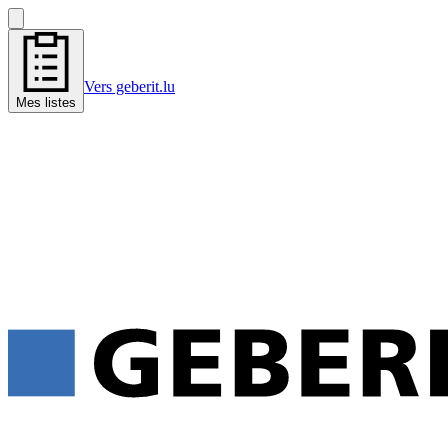
Vers geberit.lu
Mes listes