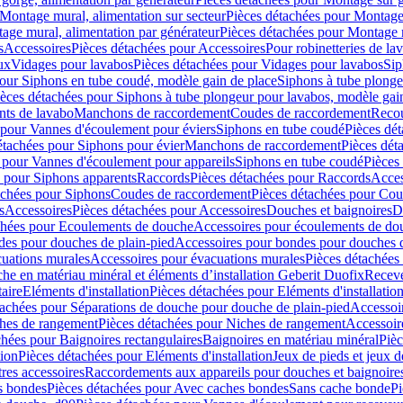
Montage mural, alimentation sur secteur
Pièces détachées pour Montage 
age mural, alimentation par générateur
Pièces détachées pour Montage m
s
Accessoires
Pièces détachées pour Accessoires
Pour robinetteries de la
ux
Vidages pour lavabos
Pièces détachées pour Vidages pour lavabos
Sip
our Siphons en tube coudé, modèle gain de place
Siphons à tube plonge
ièces détachées pour Siphons à tube plongeur pour lavabos, modèle gai
nts de lavabo
Manchons de raccordement
Coudes de raccordement
Reco
 pour Vannes d'écoulement pour éviers
Siphons en tube coudé
Pièces dé
étachées pour Siphons pour évier
Manchons de raccordement
Pièces dét
 pour Vannes d'écoulement pour appareils
Siphons en tube coudé
Pièces
s pour Siphons apparents
Raccords
Pièces détachées pour Raccords
Acces
achées pour Siphons
Coudes de raccordement
Pièces détachées pour Co
s
Accessoires
Pièces détachées pour Accessoires
Douches et baignoires
D
chées pour Ecoulements de douche
Accessoires pour écoulements de do
des pour douches de plain-pied
Accessoires pour bondes pour douches d
cuations murales
Accessoires pour évacuations murales
Pièces détachées
e en matériau minéral et éléments d’installation Geberit Duofix
Receve
aire
Eléments d'installation
Pièces détachées pour Eléments d'installatio
tachées pour Séparations de douche pour douche de plain-pied
Accessoi
hes de rangement
Pièces détachées pour Niches de rangement
Accessoir
chées pour Baignoires rectangulaires
Baignoires en matériau minéral
Pièc
tion
Pièces détachées pour Eléments d'installation
Jeux de pieds et jeux d
res accessoires
Raccordements aux appareils pour douches et baignoire
s bondes
Pièces détachées pour Avec caches bondes
Sans cache bonde
Pi