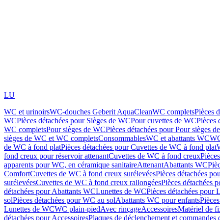
LU
WC et urinoirs
WC-douches Geberit AquaClean
WC complets
Pièces 
WC
Pièces détachées pour Sièges de WC
Pour cuvettes de WC
Pièces 
WC complets
Pour sièges de WC
Pièces détachées pour Pour sièges 
sièges de WC et WC complets
Consommables
WC et abattants WC
WC
de WC à fond plat
Pièces détachées pour Cuvettes de WC à fond plat
fond creux pour réservoir attenant
Cuvettes de WC à fond creux
Pièce
apparents pour WC, en céramique sanitaire
Attenant
Abattants WC
Piè
Comfort
Cuvettes de WC à fond creux surélevées
Pièces détachées po
surélevées
Cuvettes de WC à fond creux rallongées
Pièces détachées p
détachées pour Abattants WC
Lunettes de WC
Pièces détachées pour 
sol
Pièces détachées pour WC au sol
Abattants WC pour enfants
Pièces
Lunettes de WC
WC plain-pied
Avec rinçage
Accessoires
Matériel de f
détachées pour Accessoires
Plaques de déclenchement et commandes