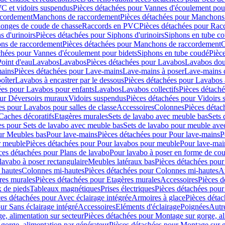
C et vidoirs suspendus
Pièces détachées pour Vannes d'écoulement pou
ccordement
Manchons de raccordement
Pièces détachées pour Manchons
longes de coude de chasse
Raccords en PVC
Pièces détachées pour Ra
s d'urinoirs
Pièces détachées pour Siphons d'urinoirs
Siphons en tube c
ns de raccordement
Pièces détachées pour Manchons de raccordement
C
chées pour Vannes d'écoulement pour bidets
Siphons en tube coudé
Pièc
Point d'eau
Lavabos
Lavabos
Pièces détachées pour Lavabos
Lavabos dou
ains
Pièces détachées pour Lave-mains
Lave-mains à poser
Lave-mains 
oîter
Lavabos à encastrer par le dessous
Pièces détachées pour Lavabos à
ées pour Lavabos pour enfants
Lavabos
Lavabos collectifs
Pièces détaché
our Déversoirs muraux
Vidoirs suspendus
Pièces détachées pour Vidoirs
es pour Lavabos pour salles de classe
Accessoires
Colonnes
Pièces détac
Caches décoratifs
Etagères murales
Sets de lavabo avec meuble bas
Sets 
es pour Sets de lavabo avec meuble bas
Sets de lavabo pour meuble ave
ur Meubles bas
Pour lave-mains
Pièces détachées pour Pour lave-mains
P
r meuble
Pièces détachées pour Pour lavabos pour meuble
Pour lave-mai
ces détachées pour Plans de lavabo
Pour lavabo à poser en forme de cou
lavabo à poser rectangulaire
Meubles latéraux bas
Pièces détachées pour
 hautes
Colonnes mi-hautes
Pièces détachées pour Colonnes mi-hautes
A
res murales
Pièces détachées pour Etagères murales
Accessoires
Pièces d
x de pieds
Tableaux magnétiques
Prises électriques
Pièces détachées pour 
es détachées pour Avec éclairage intégrée
Armoires à glace
Pièces détac
ur Sans éclairage intégré
Accessoires
Eléments d'éclairage
Poignées
Autr
e, alimentation sur secteur
Pièces détachées pour Montage sur gorge, al
gorge, alimentation par générateur
Pièces détachées pour Montage sur g