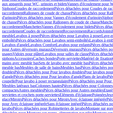
aux appareils pour WC, urinoirs et bidets
Vannes d'écoulement pour W
Siphons
Coudes de raccordement
Pièces détachées pour Coudes de ra
raccordement
Rallonges de coude de chasse
Pièces détachées pour Ral
d'urinoirs
Pièces détachées pour Vannes d'écoulement d'urinoirs
Siphon
de chasse
Pièces détachées pour Rallonges de coude de chasse
Mancho
raccordement
Manchettes
Vannes d'écoulement pour bidets
Pièces déta
raccordement
Coudes de raccordement
Recouvrements
Raccords
Joints
meuble
Lavabos à poser
Pièces détachées pour Lavabos à poser
Lave-m
emboîtés
Pièces détachées pour Lavabos semi-emboîtés
Lavabos à emb
Lavabos d'angle
Lavabos Comfort
Lavabos pour enfants
Pièces détach
pour Autres déversoirs muraux
Déversoirs muraux
Pièces détachées p
usages
Vidoirs pour plâtre
Lavabos pour salles de classe
Pièces détaché
siphons
Accessoires
Caches bondes
Porte-serviettes
Matériel de fixation
mains avec meuble bas
Sets de lavabo avec meuble bas
Pièces détaché
meuble bas
Meubles de salle de bains
Meubles bas
Pièces détachées po
doubles
Pièces détachées pour Pour lavabos doubles
Pour lavabos pou
d'angle
Pièces détachées pour Pour lavabos d'angle
Plans de lavabo
Piè
coupelle
Pour lavabo à poser rectangulaire
Pièces détachées pour Pour 
Meubles latéraux bas
Colonnes hautes
Pièces détachées pour Colonnes
compactes
Autres meubles
Pièces détachées pour Autres meubles
Etagè
serviettes et crochets porte-serviettes
Eléments d'éclairage
Poignées
Jeu
glace
Miroirs
Pièces détachées pour Miroirs
Avec éclairage intégrée
Pièc
pour Avec éclairage intégrée
Sans éclairage intégré
Pièces détachées po
lavabo
Pièces détachées pour Robinetteries de lavabo
Montage sur gorg
détachées pour Montage sur gorge, alimentation par piles
Montage sur 