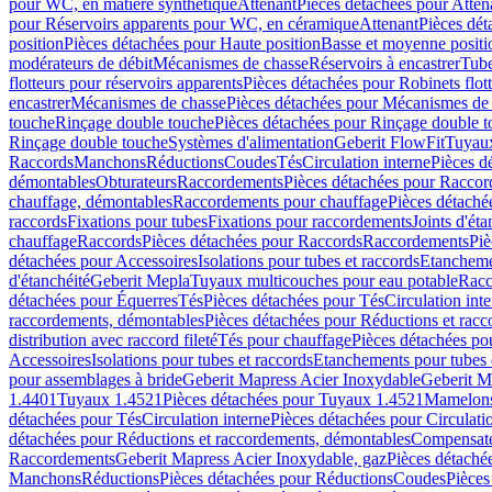
pour WC, en matière synthétique
Attenant
Pièces détachées pour Atten
pour Réservoirs apparents pour WC, en céramique
Attenant
Pièces dét
position
Pièces détachées pour Haute position
Basse et moyenne positi
modérateurs de débit
Mécanismes de chasse
Réservoirs à encastrer
Tube
flotteurs pour réservoirs apparents
Pièces détachées pour Robinets flott
encastrer
Mécanismes de chasse
Pièces détachées pour Mécanismes de
touche
Rinçage double touche
Pièces détachées pour Rinçage double 
Rinçage double touche
Systèmes d'alimentation
Geberit FlowFit
Tuyaux
Raccords
Manchons
Réductions
Coudes
Tés
Circulation interne
Pièces d
démontables
Obturateurs
Raccordements
Pièces détachées pour Racco
chauffage, démontables
Raccordements pour chauffage
Pièces détaché
raccords
Fixations pour tubes
Fixations pour raccordements
Joints d'éta
chauffage
Raccords
Pièces détachées pour Raccords
Raccordements
Piè
détachées pour Accessoires
Isolations pour tubes et raccords
Etanchemen
d'étanchéité
Geberit Mepla
Tuyaux multicouches pour eau potable
Racc
détachées pour Équerres
Tés
Pièces détachées pour Tés
Circulation int
raccordements, démontables
Pièces détachées pour Réductions et rac
distribution avec raccord fileté
Tés pour chauffage
Pièces détachées po
Accessoires
Isolations pour tubes et raccords
Etanchements pour tubes 
pour assemblages à bride
Geberit Mapress Acier Inoxydable
Geberit M
1.4401
Tuyaux 1.4521
Pièces détachées pour Tuyaux 1.4521
Mamelon
détachées pour Tés
Circulation interne
Pièces détachées pour Circulati
détachées pour Réductions et raccordements, démontables
Compensat
Raccordements
Geberit Mapress Acier Inoxydable, gaz
Pièces détaché
Manchons
Réductions
Pièces détachées pour Réductions
Coudes
Pièces