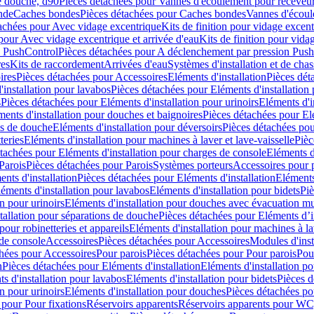
e douche, d90
Pièces détachées pour Vannes d'écoulement pour receveu
nde
Caches bondes
Pièces détachées pour Caches bondes
Vannes d'écoul
achées pour Avec vidage excentrique
Kits de finition pour vidage excen
pour Avec vidage excentrique et arrivée d'eau
Kits de finition pour vida
n PushControl
Pièces détachées pour A déclenchement par pression Pus
res
Kits de raccordement
Arrivées d'eau
Systèmes d'installation et de chas
ires
Pièces détachées pour Accessoires
Eléments d'installation
Pièces dét
'installation pour lavabos
Pièces détachées pour Eléments d'installation
s
Pièces détachées pour Eléments d'installation pour urinoirs
Eléments d'i
ments d'installation pour douches et baignoires
Pièces détachées pour Elé
ns de douche
Eléments d'installation pour déversoirs
Pièces détachées pou
teries
Eléments d'installation pour machines à laver et lave-vaisselle
Pièc
tachées pour Eléments d'installation pour charges de console
Eléments d'
Parois
Pièces détachées pour Parois
Systèmes porteurs
Accessoires pour p
nts d'installation
Pièces détachées pour Eléments d'installation
Eléments
éments d'installation pour lavabos
Eléments d'installation pour bidets
Piè
n pour urinoirs
Eléments d'installation pour douches avec évacuation m
tallation pour séparations de douche
Pièces détachées pour Eléments d’i
pour robinetteries et appareils
Eléments d'installation pour machines à lav
 de console
Accessoires
Pièces détachées pour Accessoires
Modules d'inst
hées pour Accessoires
Pour parois
Pièces détachées pour Pour parois
Pou
n
Pièces détachées pour Eléments d'installation
Eléments d'installation 
s d'installation pour lavabos
Eléments d'installation pour bidets
Pièces d
n pour urinoirs
Eléments d'installation pour douches
Pièces détachées po
 pour Pour fixations
Réservoirs apparents
Réservoirs apparents pour WC,