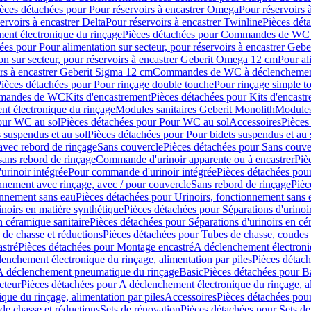
èces détachées pour Pour réservoirs à encastrer Omega
Pour réservoirs 
ervoirs à encastrer Delta
Pour réservoirs à encastrer Twinline
Pièces déta
t électronique du rinçage
Pièces détachées pour Commandes de WC à
ées pour Pour alimentation sur secteur, pour réservoirs à encastrer Geb
on sur secteur, pour réservoirs à encastrer Geberit Omega 12 cm
Pour al
irs à encastrer Geberit Sigma 12 cm
Commandes de WC à déclenchement
ièces détachées pour Pour rinçage double touche
Pour rinçage simple t
ommandes de WC
Kits d'encastrement
Pièces détachées pour Kits d'encast
t électronique du rinçage
Modules sanitaires Geberit Monolith
Modules
our WC au sol
Pièces détachées pour Pour WC au sol
Accessoires
Pièces
 suspendus et au sol
Pièces détachées pour Pour bidets suspendus et au 
avec rebord de rinçage
Sans couvercle
Pièces détachées pour Sans couve
sans rebord de rinçage
Commande d'urinoir apparente ou à encastrer
Piè
rinoir intégrée
Pour commande d'urinoir intégrée
Pièces détachées pou
nnement avec rinçage, avec / pour couvercle
Sans rebord de rinçage
Pièc
onnement sans eau
Pièces détachées pour Urinoirs, fonctionnement sans 
inoirs en matière synthétique
Pièces détachées pour Séparations d'urinoi
n céramique sanitaire
Pièces détachées pour Séparations d'urinoirs en cé
 de chasse et réductions
Pièces détachées pour Tubes de chasse, coudes 
stré
Pièces détachées pour Montage encastré
A déclenchement électroniq
enchement électronique du rinçage, alimentation par piles
Pièces détach
 A déclenchement pneumatique du rinçage
Basic
Pièces détachées pour B
cteur
Pièces détachées pour A déclenchement électronique du rinçage, al
que du rinçage, alimentation par piles
Accessoires
Pièces détachées pou
de chasse et réductions
Sets de rénovation
Pièces détachées pour Sets de