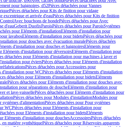
rs de douche, d90
Avec caches bondes
Pièces détachées pour Avec
ement pour baignoires, d52
Pièces détachées pour Vannes
trique
Pièces détachées pour Kits de finition pour vidage
ge excentrique et arrivée d'eau
Pièces détachées pour Kits de finition
hControl
Avec bouchons de bonde
Pièces détachées pour Avec
se d'eau
Geberit Duofix
Parois
Pièces détachées pour Parois
Systèmes
achées pour Eléments d'installation
Eléments d'installation pour
 pour lavabos
Eléments d'installation pour bidets
Pièces détachées pour
nstallation pour douches avec évacuation murale
Pièces détachées
ments d'installation pour douches et baignoires
Eléments pour
r Eléments d'installation pour déversoirs
Eléments d'installation pour
es détachées pour Eléments d'installation pour machines à laver et
installation pour éviers
Pièces détachées pour Eléments d'installation
réfabrications
Pièces détachées pour Accessoires pour
 d'installation pour WC
Pièces détachées pour Eléments d'installation
ces détachées pour Eléments d'installation pour bidets
Eléments
urale
Pièces détachées pour Eléments d'installation pour douches avec
nstallation pour séparations de douche
Eléments d'installation pour
er et lave-vaisselle
Pièces détachées pour Eléments d'installation pour
allation
Pièces détachées pour Modules d'installation
Modules pour
r systèmes d'alimentation
Pièces détachées pour Pour systèmes
pour WC
Pièces détachées pour Eléments d'installation pour
étachées pour Eléments d'installation pour bidets
Eléments
ur Eléments d'installation pour douches
Accessoires
Pièces détachées
 en matière synthétique
Pièces détachées pour Réservoirs apparents