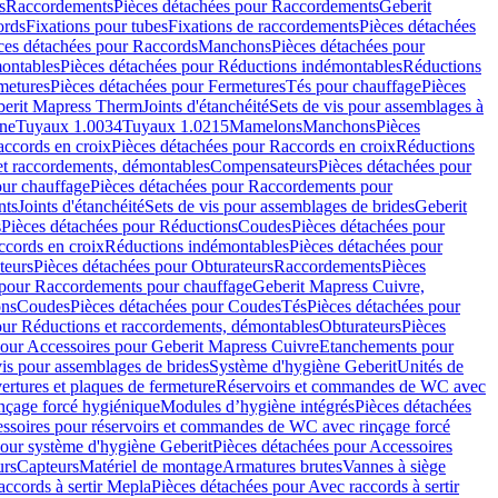
s
Raccordements
Pièces détachées pour Raccordements
Geberit
ords
Fixations pour tubes
Fixations de raccordements
Pièces détachées
ces détachées pour Raccords
Manchons
Pièces détachées pour
ontables
Pièces détachées pour Réductions indémontables
Réductions
metures
Pièces détachées pour Fermetures
Tés pour chauffage
Pièces
berit Mapress Therm
Joints d'étanchéité
Sets de vis pour assemblages à
one
Tuyaux 1.0034
Tuyaux 1.0215
Mamelons
Manchons
Pièces
ccords en croix
Pièces détachées pour Raccords en croix
Réductions
et raccordements, démontables
Compensateurs
Pièces détachées pour
ur chauffage
Pièces détachées pour Raccordements pour
nts
Joints d'étanchéité
Sets de vis pour assemblages de brides
Geberit
s
Pièces détachées pour Réductions
Coudes
Pièces détachées pour
ccords en croix
Réductions indémontables
Pièces détachées pour
teurs
Pièces détachées pour Obturateurs
Raccordements
Pièces
 pour Raccordements pour chauffage
Geberit Mapress Cuivre,
ons
Coudes
Pièces détachées pour Coudes
Tés
Pièces détachées pour
our Réductions et raccordements, démontables
Obturateurs
Pièces
pour Accessoires pour Geberit Mapress Cuivre
Etanchements pour
vis pour assemblages de brides
Système d'hygiène Geberit
Unités de
rtures et plaques de fermeture
Réservoirs et commandes de WC avec
inçage forcé hygiénique
Modules d’hygiène intégrés
Pièces détachées
essoires pour réservoirs et commandes de WC avec rinçage forcé
our système d'hygiène Geberit
Pièces détachées pour Accessoires
urs
Capteurs
Matériel de montage
Armatures brutes
Vannes à siège
accords à sertir Mepla
Pièces détachées pour Avec raccords à sertir