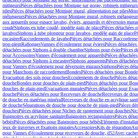
mitigeurs
Pièces détachées pour Montage sur gorge, robinets mitigeurs
piles
Pièces détachées pour Montage mural, alimentation par piles
Mont
mélangeurs
Pièces détachées pour Montage mural, robinets mélangeur
aux appareils pour espace lavabo, éviers, appareils et déversoirs mura
coudé
Siphons en tube coudé, modèle gain de place
Pièces détachées p
lavabos
Siphons à tube plongeur pour lavabos, modèle gain de place
P
encastrer
Raccordements de lavabo
Pièces détachées pour Raccordeme
trop-plein
Rallonges
Vannes d'écoulement pour éviers
Pièces détachées
détachées pour Siphons à double chambre
Siphons pour évier
Pièces d
pour Accessoires
Vannes d'écoulement pour appareils
Pièces détachées
détachées pour Siphons à encastrer
Siphons apparents
Pièces détachée
pour Vannes d'écoulement pour déversoirs muraux
Siphons
Pièces dét
pour Manchons de raccordement
Bondes
Pièces détachées pour Bonde
Evacuation des sols pour douches
Ecoulements de douche
Pièces déta
douche
Bondes pour douches de plain-pied
Pièces détachées pour Bon
douches de plain-pied
Evacuations murales
Pièces détachées pour Eva
douche
Pièces détachées pour Receveurs de douche
Receveurs de douch
de douche en matériau minéral
Receveurs de douche en acrylique sanit
de douche
Séparations de douche pour douche de plain-pied
Pièces dé
douches
Pièces détachées pour Niches de rangement pour douches
Nic
Baignoires en acrylique sanitaire
Baignoires rectangulaires
Pièces déta
bébés
Pièces détachées pour Baignoires pour bébés
Eléments d'installa
jeux de traverses et fixations murales
Accessoires
Kits de réparation
Aut
pour Vannes d'écoulement pour receveurs de douche, d52
Avec cache