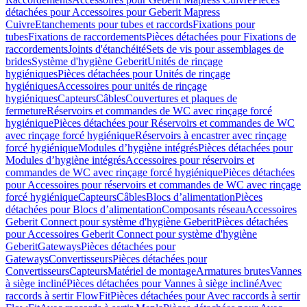
détachées pour Accessoires pour Geberit Mapress
Cuivre
Etanchements pour tubes et raccords
Fixations pour
tubes
Fixations de raccordements
Pièces détachées pour Fixations de
raccordements
Joints d'étanchéité
Sets de vis pour assemblages de
brides
Système d'hygiène Geberit
Unités de rinçage
hygiéniques
Pièces détachées pour Unités de rinçage
hygiéniques
Accessoires pour unités de rinçage
hygiéniques
Capteurs
Câbles
Couvertures et plaques de
fermeture
Réservoirs et commandes de WC avec rinçage forcé
hygiénique
Pièces détachées pour Réservoirs et commandes de WC
avec rinçage forcé hygiénique
Réservoirs à encastrer avec rinçage
forcé hygiénique
Modules d’hygiène intégrés
Pièces détachées pour
Modules d’hygiène intégrés
Accessoires pour réservoirs et
commandes de WC avec rinçage forcé hygiénique
Pièces détachées
pour Accessoires pour réservoirs et commandes de WC avec rinçage
forcé hygiénique
Capteurs
Câbles
Blocs d’alimentation
Pièces
détachées pour Blocs d’alimentation
Composants réseau
Accessoires
Geberit Connect pour système d'hygiène Geberit
Pièces détachées
pour Accessoires Geberit Connect pour système d'hygiène
Geberit
Gateways
Pièces détachées pour
Gateways
Convertisseurs
Pièces détachées pour
Convertisseurs
Capteurs
Matériel de montage
Armatures brutes
Vannes
à siège incliné
Pièces détachées pour Vannes à siège incliné
Avec
raccords à sertir FlowFit
Pièces détachées pour Avec raccords à sertir