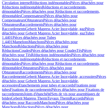
Circulation interne
Réductions indémontables
Pièces détachées pour
Réductions indémontables
Réductions et raccordements,
démontables
Pièces détachées pour Réductions et raccordements,
démontables
Compensateurs
Pièces détachées pour
Compensateurs
Obturateurs
Pièces détachées pour
Obturateurs
Raccordements
Pièces détachées pour
Raccordements
Geberit Mapress Acier Inoxydable, gaz
Pièces
détachées pour Geberit Mapress Acier Inoxydable, gaz
Tubes
1.4401
Pièces détachées pour Tubes
1.4401
Mamelons
Manchons
Pièces détachées pour
Manchons
Réductions
Pièces détachées pour
Réductions
Coudes
Pièces détachées pour Coudes
Tés
Pièces
détachées pour Tés
Réductions indémontables
Pièces détachées pour
Réductions indémontables
Réductions et raccordements,
démontables
Pièces détachées pour Réductions et raccordements,
démontables
Obturateurs
Pièces détachées pour
Obturateurs
Raccordements
Pièces détachées pour
Raccordements
Geberit Mapress Acier Inoxydable, accessoires
Pièces
détachées pour Geberit Mapress Acier Inoxydable,
accessoires
Etanchements pour tubes et raccords
Fixations pour
tubes
Fixations de raccordements
Pièces détachées pour Fixations de
raccordements
Joints d'étanchéité
Sets de vis pour assemblages de
brides
Geberit Mapress Therm
Tuyaux Therm
Raccords
Pièces
détachées pour Raccords
Manchons
Pièces détachées pour
Manchons
Réductions
Pièces détachées pour