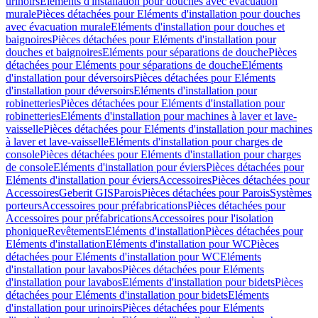
urinoirs
Eléments d'installation pour douches avec évacuation
murale
Pièces détachées pour Eléments d'installation pour douches
avec évacuation murale
Eléments d'installation pour douches et
baignoires
Pièces détachées pour Eléments d'installation pour
douches et baignoires
Eléments pour séparations de douche
Pièces
détachées pour Eléments pour séparations de douche
Eléments
d'installation pour déversoirs
Pièces détachées pour Eléments
d'installation pour déversoirs
Eléments d'installation pour
robinetteries
Pièces détachées pour Eléments d'installation pour
robinetteries
Eléments d'installation pour machines à laver et lave-
vaisselle
Pièces détachées pour Eléments d'installation pour machines
à laver et lave-vaisselle
Eléments d'installation pour charges de
console
Pièces détachées pour Eléments d'installation pour charges
de console
Eléments d'installation pour éviers
Pièces détachées pour
Eléments d'installation pour éviers
Accessoires
Pièces détachées pour
Accessoires
Geberit GIS
Parois
Pièces détachées pour Parois
Systèmes
porteurs
Accessoires pour préfabrications
Pièces détachées pour
Accessoires pour préfabrications
Accessoires pour l'isolation
phonique
Revêtements
Eléments d'installation
Pièces détachées pour
Eléments d'installation
Eléments d'installation pour WC
Pièces
détachées pour Eléments d'installation pour WC
Eléments
d'installation pour lavabos
Pièces détachées pour Eléments
d'installation pour lavabos
Eléments d'installation pour bidets
Pièces
détachées pour Eléments d'installation pour bidets
Eléments
d'installation pour urinoirs
Pièces détachées pour Eléments