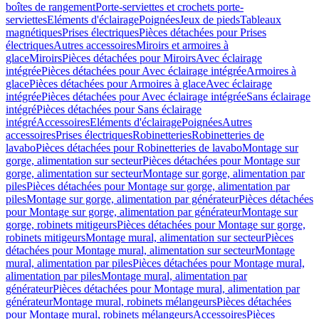
boîtes de rangement
Porte-serviettes et crochets porte-
serviettes
Eléments d'éclairage
Poignées
Jeux de pieds
Tableaux
magnétiques
Prises électriques
Pièces détachées pour Prises
électriques
Autres accessoires
Miroirs et armoires à
glace
Miroirs
Pièces détachées pour Miroirs
Avec éclairage
intégrée
Pièces détachées pour Avec éclairage intégrée
Armoires à
glace
Pièces détachées pour Armoires à glace
Avec éclairage
intégrée
Pièces détachées pour Avec éclairage intégrée
Sans éclairage
intégré
Pièces détachées pour Sans éclairage
intégré
Accessoires
Eléments d'éclairage
Poignées
Autres
accessoires
Prises électriques
Robinetteries
Robinetteries de
lavabo
Pièces détachées pour Robinetteries de lavabo
Montage sur
gorge, alimentation sur secteur
Pièces détachées pour Montage sur
gorge, alimentation sur secteur
Montage sur gorge, alimentation par
piles
Pièces détachées pour Montage sur gorge, alimentation par
piles
Montage sur gorge, alimentation par générateur
Pièces détachées
pour Montage sur gorge, alimentation par générateur
Montage sur
gorge, robinets mitigeurs
Pièces détachées pour Montage sur gorge,
robinets mitigeurs
Montage mural, alimentation sur secteur
Pièces
détachées pour Montage mural, alimentation sur secteur
Montage
mural, alimentation par piles
Pièces détachées pour Montage mural,
alimentation par piles
Montage mural, alimentation par
générateur
Pièces détachées pour Montage mural, alimentation par
générateur
Montage mural, robinets mélangeurs
Pièces détachées
pour Montage mural, robinets mélangeurs
Accessoires
Pièces