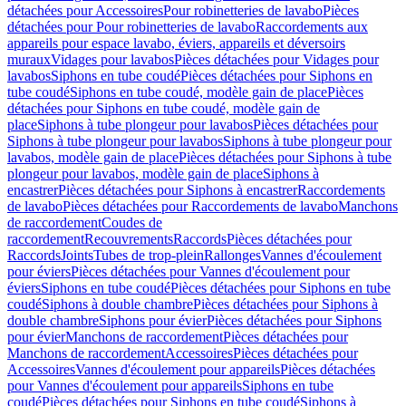
détachées pour Accessoires
Pour robinetteries de lavabo
Pièces
détachées pour Pour robinetteries de lavabo
Raccordements aux
appareils pour espace lavabo, éviers, appareils et déversoirs
muraux
Vidages pour lavabos
Pièces détachées pour Vidages pour
lavabos
Siphons en tube coudé
Pièces détachées pour Siphons en
tube coudé
Siphons en tube coudé, modèle gain de place
Pièces
détachées pour Siphons en tube coudé, modèle gain de
place
Siphons à tube plongeur pour lavabos
Pièces détachées pour
Siphons à tube plongeur pour lavabos
Siphons à tube plongeur pour
lavabos, modèle gain de place
Pièces détachées pour Siphons à tube
plongeur pour lavabos, modèle gain de place
Siphons à
encastrer
Pièces détachées pour Siphons à encastrer
Raccordements
de lavabo
Pièces détachées pour Raccordements de lavabo
Manchons
de raccordement
Coudes de
raccordement
Recouvrements
Raccords
Pièces détachées pour
Raccords
Joints
Tubes de trop-plein
Rallonges
Vannes d'écoulement
pour éviers
Pièces détachées pour Vannes d'écoulement pour
éviers
Siphons en tube coudé
Pièces détachées pour Siphons en tube
coudé
Siphons à double chambre
Pièces détachées pour Siphons à
double chambre
Siphons pour évier
Pièces détachées pour Siphons
pour évier
Manchons de raccordement
Pièces détachées pour
Manchons de raccordement
Accessoires
Pièces détachées pour
Accessoires
Vannes d'écoulement pour appareils
Pièces détachées
pour Vannes d'écoulement pour appareils
Siphons en tube
coudé
Pièces détachées pour Siphons en tube coudé
Siphons à