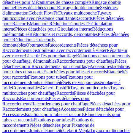
détachées pour Mécanismes de chasse complets
Rinçage double
touche
Pièces détachées pour Rinçage double touche
Systèmes
d'alimentation
Geberit FlowFit
Tuyaux multicouche
Tuyaux
multicouche avec résistance chauffante
Raccords
Pièces détachées
pour Raccords
Manchons
Réductions
Coudes
Tés
Circulation
interne
Pièces détachées pour Circulation interne
Réductions
indémontables
Réductions et raccords, démontables
Pièces détachées
pour Réductions et raccords,
démontables
Obturateurs
Raccordements
Pièces détachées pour
Raccordements
Distributeurs avec raccordement à visser
Répartiteur
avec raccord à sertir
Tés pour chauffage
Réductions et raccordements
pour chauffage, démontables
Raccordements pour chauffage
Pièces
détachées pour Raccordements pour chauffage
Accessoires
Isolations
pour tubes et raccords
Etanchéités pour tubes et raccords
Etanchéités
pour raccords
Fixations pour tubes
Fixations pour
raccordements
Joints d'étanchéité
Sets de vis pour assemblages à
bride
Consommables
Geberit PushFit
Tuyaux multicouches
Tuyaux
multicouches pour chauffage
Raccords
Pièces détachées pour
Raccords
Raccordements
Pièces détachées pour
Raccordements
Raccordements pour chauffage
Pièces détachées pour
Raccordements pour chauffage
Accessoires
Pièces détachées pour
Accessoires
Isolations pour tubes et raccords
Etanchements pour
tubes et raccords
Fixations pour tubes
Fixations de
raccordements
Pièces détachées pour Fixations de
raccordements
Joints d'étanchéité
Geberit Mepla
Tuyaux multicouches