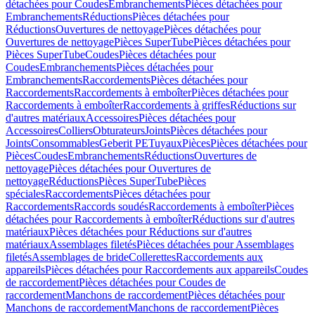
détachées pour Coudes
Embranchements
Pièces détachées pour
Embranchements
Réductions
Pièces détachées pour
Réductions
Ouvertures de nettoyage
Pièces détachées pour
Ouvertures de nettoyage
Pièces SuperTube
Pièces détachées pour
Pièces SuperTube
Coudes
Pièces détachées pour
Coudes
Embranchements
Pièces détachées pour
Embranchements
Raccordements
Pièces détachées pour
Raccordements
Raccordements à emboîter
Pièces détachées pour
Raccordements à emboîter
Raccordements à griffes
Réductions sur
d'autres matériaux
Accessoires
Pièces détachées pour
Accessoires
Colliers
Obturateurs
Joints
Pièces détachées pour
Joints
Consommables
Geberit PE
Tuyaux
Pièces
Pièces détachées pour
Pièces
Coudes
Embranchements
Réductions
Ouvertures de
nettoyage
Pièces détachées pour Ouvertures de
nettoyage
Réductions
Pièces SuperTube
Pièces
spéciales
Raccordements
Pièces détachées pour
Raccordements
Raccords soudés
Raccordements à emboîter
Pièces
détachées pour Raccordements à emboîter
Réductions sur d'autres
matériaux
Pièces détachées pour Réductions sur d'autres
matériaux
Assemblages filetés
Pièces détachées pour Assemblages
filetés
Assemblages de bride
Collerettes
Raccordements aux
appareils
Pièces détachées pour Raccordements aux appareils
Coudes
de raccordement
Pièces détachées pour Coudes de
raccordement
Manchons de raccordement
Pièces détachées pour
Manchons de raccordement
Manchons de raccordement
Pièces