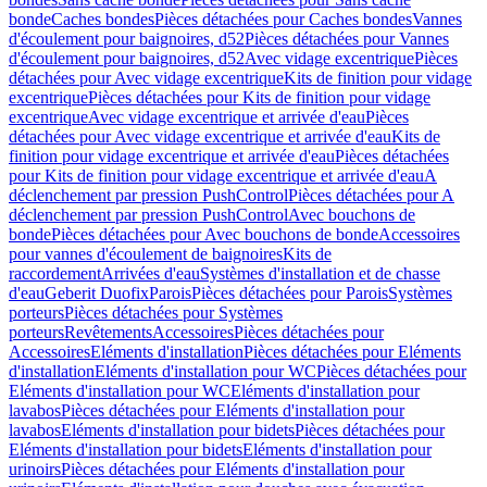
bonde
Caches bondes
Pièces détachées pour Caches bondes
Vannes
d'écoulement pour baignoires, d52
Pièces détachées pour Vannes
d'écoulement pour baignoires, d52
Avec vidage excentrique
Pièces
détachées pour Avec vidage excentrique
Kits de finition pour vidage
excentrique
Pièces détachées pour Kits de finition pour vidage
excentrique
Avec vidage excentrique et arrivée d'eau
Pièces
détachées pour Avec vidage excentrique et arrivée d'eau
Kits de
finition pour vidage excentrique et arrivée d'eau
Pièces détachées
pour Kits de finition pour vidage excentrique et arrivée d'eau
A
déclenchement par pression PushControl
Pièces détachées pour A
déclenchement par pression PushControl
Avec bouchons de
bonde
Pièces détachées pour Avec bouchons de bonde
Accessoires
pour vannes d'écoulement de baignoires
Kits de
raccordement
Arrivées d'eau
Systèmes d'installation et de chasse
d'eau
Geberit Duofix
Parois
Pièces détachées pour Parois
Systèmes
porteurs
Pièces détachées pour Systèmes
porteurs
Revêtements
Accessoires
Pièces détachées pour
Accessoires
Eléments d'installation
Pièces détachées pour Eléments
d'installation
Eléments d'installation pour WC
Pièces détachées pour
Eléments d'installation pour WC
Eléments d'installation pour
lavabos
Pièces détachées pour Eléments d'installation pour
lavabos
Eléments d'installation pour bidets
Pièces détachées pour
Eléments d'installation pour bidets
Eléments d'installation pour
urinoirs
Pièces détachées pour Eléments d'installation pour