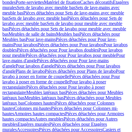
bondes
Porte-serviettes
Matériel de fixation
Caches décoratifs
Etagères
murales
Sets de lavabo avec meuble bas
Sets de lave-mains avec
meuble bas
Pièces détachées pour Sets de lave-mains avec meuble
bas
Sets de lavabo avec meuble bas
Pièces détachées pour Sets de
lavabo avec meuble bas
Sets de lavabo pour meuble avec meuble
bas
Pièces détachées pour Sets de lavabo pour meuble avec meuble
bas
Meubles de salle de bains
Meubles bas
Pièces détachées pour
Meubles bas
Pour lave-mains
Pièces détachées pour Pour lave-
mains
Pour lavabos
Pièces détachées pour Pour lavabos
Pour lavabos
doubles
Pièces détachées pour Pour lavabos doubles
Pour lavabos
pour meuble
Pièces détachées pour Pour lavabos pour meuble
Pour
lave-mains d'angle
Pièces détachées pour Pour lave-mains
d'angle
Pour lavabos d'angle
Pièces détachées pour Pour lavabos
d'angle
Plans de lavabo
Pièces détachées pour Plans de lavabo
Pour
lavabo à poser en forme de coupelle
Pièces détachées pour Pour
lavabo à poser en forme de coupelle
Pour lavabo à poser
rectangulaire
Pièces détachées pour Pour lavabo à poser
rectangulaire
Meubles latéraux bas
Pièces détachées pour Meubles
latéraux bas
Meubles latéraux bas
Pièces détachées pour Meubles
latéraux bas
Colonnes hautes
Pièces détachées pour Colonnes
hautes
Colonnes mi-hautes
Pièces détachées pour Colonnes mi-
hautes
Armoires hautes compactes
Pièces détachées pour Armoires
hautes compactes
Autres meubles
Pièces détachées pour Autres
meubles
Etagères murales
Pièces détachées pour Etagères
murales
Accessoires
Pièces détachées pour Accessoires
Casiers et