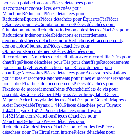
pour eau potable
Raccords
Pièces détachées pour
Raccords
Manchons
Pièces détachées pour
Manchons
Réductions
Pièces détachées pour
Réductions
Équerres
Pièces détachées pour Équerres
Tés
Pièces
détachées pour Tés
Circulation interne
Pièces détachées pour
Circulation interne
Réductions indémontables
Pièces détachées pour
Réductions indémontables
Réductions et raccordements,
démontables
Pièces détachées pour Réductions et raccordements,
démontables
Obturateurs
Pièces détachées pour
Obturateurs
Raccordements
Pièces détachées pour
Raccordements
Nourrices de distribution avec raccord fileté
Tés pour
chauffage
Pièces détachées pour Tés pour chauffage
Raccordements
pour chauffage
Pièces détachées pour Raccordements pour
chauffage
Accessoires
Pièces détachées pour Accessoires
Isolations
pour tubes et raccords
Etanchements pour tubes et raccords
Fixations
pour tubes
Fixations de raccordements
Pièces détachées pour
Fixations de raccordements
Joints d'étanchéité
Sets de vis pour
assemblages à bride
Geberit Mapress Acier Inoxydable
Geberit
Mapress Acier Inoxydable
Pièces détachées pour Geberit Mapress
Acier Inoxydable
Tuyaux 1.4401
Pièces détachées pour Tuyaux
1.4401
Tuyaux 1.4521
Pièces détachées pour Tuyaux
1.4521
Mamelons
Manchons
Pièces détachées pour
Manchons
Réductions
Pièces détachées pour
Réductions
Coudes
Pièces détachées pour Coudes
Tés
Pièces
détachées pour Tés
Circulation interne
Pièces détachées pour