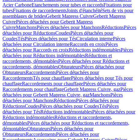
Acier Carbone
Etanchements pour tubes et raccords
Fixations pour
tubes
Fixations de raccordements
Joints d'étanchéité
Sets de vis pour
assemblages de brides
Geberit Mapress Cuivre
Geberit Mapress
Cuivre
Pièces détachées pour Geberit Mapress
Cuivre
Manchons
Pièces détachées pour Manchons
Réductions
Pièces
détachées pour Réductions
Coudes
Pièces détachées pour
Coudes
Tés
Pièces détachées pour Tés
Circulation interne
Pièces
détachées pour Circulation interne
Raccords en croix
Pièces
détachées pour Raccords en croix
Réductions indémontables
Pièces
détachées pour Réductions indémontables
Réductions et
raccordements, démontables
Pièces détachées pour Réductions et
raccordements, démontables
Obturateurs
Pièces détachées pour
Obturateurs
Raccordements
Pièces détachées pour
Raccordements
Tés pour chauffage
Pièces détachées pour Tés pour
chauffage
Raccordements pour chauffage
Pièces détachées pour
Raccordements pour chauffage
Geberit Mapress Cuivre, gaz
Pièces
détachées pour Geberit Mapress Cuivre, gaz
Manchons
Pièces
détachées pour Manchons
Réductions
Pièces détachées pour
Réductions
Coudes
Pièces détachées pour Coudes
Tés
Pièces
détachées pour Tés
Réductions indémontables
Pièces détachées pour
Réductions indémontables
Réductions et raccordements,
démontables
Pièces détachées pour Réductions et raccordements,
démontables
Obturateurs
Pièces détachées pour
Obturateurs
Raccordements
Pièces détachées pour
Raccordements
Accessoires pour Geberit Mapress Cuivre
Pièces