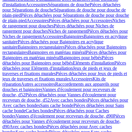
d'installation
Accessoires
Séparations de douche
Pièces détachées
pour Séparations de douche
Séparations de douche pour douche de
plain-pied
Pièces détachées pour Séparations de douche pour douche
de plain-pied
Accessoires
Pièces détachées pour Accessoires
Niches
de rangement pour douches
Pièces détachées pour Niches de
rangement pour douches
Niches de rangement
Pièces détachées pour
Niches de rangement
Accessoires
Baignoires
Baignoires en acrylique
sanitaire
Pièces détachées pour Baignoires en acrylique
sanitaire
Baignoires rectangulaires
Pièces détachées pour Baignoires
rectangulaires
Baignoires en matériau minéral
Pièces détachées pour
Baignoires en matériau minéral
Baignoires pour bébés
Pièces
détachées pour Baignoires pour bébés
Eléments d'installation
Pièces
détachées pour Eléments d'installation
Jeux de pieds et jeux de
traverses et fixations murales
Pièces détachées pour Jeux de pieds et
jeux de traverses et fixations murales
Accessoires
Kits de
réparation
Autres accessoires
Raccordements aux appareils pour
douches et baignoires
Vannes d'écoulement pour receveurs de
douche, d52
Pièces détachées pour Vannes d'écoulement pour
receveurs de douche, d52
Avec caches bondes
Pièces détachées pour
Avec caches bondes
Sans cache bonde
Pièces détachées pour Sans
cache bonde
Caches bondes
Pièces détachées pour Caches
bondes
Vannes d'écoulement pour receveurs de douche, d90
Pièces
détachées pour Vannes d'écoulement pour receveurs de douche,
d90
Avec caches bondes
Pièces détachées pour Avec caches
bondes
Sans cache bonde
Pièces détachées pour Sans cache