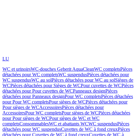
LU
WC et urinoirs
WC-douches Geberit AquaClean
WC complets
Pièces
détachées pour WC complets
WC suspendus
Pièces détachées pour
WC suspendus
WC au sol
Pièces détachées pour WC au sol
Sièges de
WC
Pièces détachées pour Sièges de WC
Pour cuvettes de WC
Pièces
détachées pour Pour cuvettes de WC
Panneaux design
Pièces
détachées pour Panneaux design
Pour WC complets
Pièces détachées
pour Pour WC complets
Pour sièges de WC
Pièces détachées pour
Pour sièges de WC
Accessoires
Pièces détachées pour
Accessoires
Pour WC complets
Pour sièges de WC
Pièces détachées
pour Pour sièges de WC
Pour sièges de WC et WC
complets
Consommables
WC et abattants WC
WC suspendus
Pièces
détachées pour WC suspendus
Cuvettes de WC à fond creux
Pièces
détachées pour Cuvettes de WC à fond creux
Cuvettes de WC à