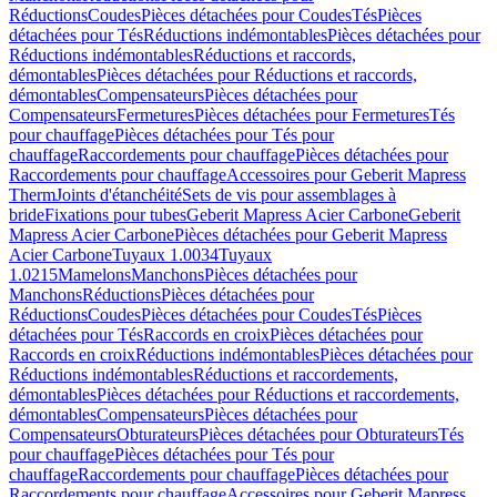
Réductions
Coudes
Pièces détachées pour Coudes
Tés
Pièces
détachées pour Tés
Réductions indémontables
Pièces détachées pour
Réductions indémontables
Réductions et raccords,
démontables
Pièces détachées pour Réductions et raccords,
démontables
Compensateurs
Pièces détachées pour
Compensateurs
Fermetures
Pièces détachées pour Fermetures
Tés
pour chauffage
Pièces détachées pour Tés pour
chauffage
Raccordements pour chauffage
Pièces détachées pour
Raccordements pour chauffage
Accessoires pour Geberit Mapress
Therm
Joints d'étanchéité
Sets de vis pour assemblages à
bride
Fixations pour tubes
Geberit Mapress Acier Carbone
Geberit
Mapress Acier Carbone
Pièces détachées pour Geberit Mapress
Acier Carbone
Tuyaux 1.0034
Tuyaux
1.0215
Mamelons
Manchons
Pièces détachées pour
Manchons
Réductions
Pièces détachées pour
Réductions
Coudes
Pièces détachées pour Coudes
Tés
Pièces
détachées pour Tés
Raccords en croix
Pièces détachées pour
Raccords en croix
Réductions indémontables
Pièces détachées pour
Réductions indémontables
Réductions et raccordements,
démontables
Pièces détachées pour Réductions et raccordements,
démontables
Compensateurs
Pièces détachées pour
Compensateurs
Obturateurs
Pièces détachées pour Obturateurs
Tés
pour chauffage
Pièces détachées pour Tés pour
chauffage
Raccordements pour chauffage
Pièces détachées pour
Raccordements pour chauffage
Accessoires pour Geberit Mapress