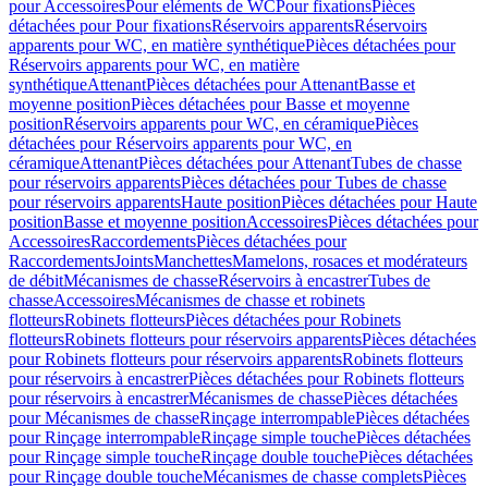
pour Accessoires
Pour eléments de WC
Pour fixations
Pièces
détachées pour Pour fixations
Réservoirs apparents
Réservoirs
apparents pour WC, en matière synthétique
Pièces détachées pour
Réservoirs apparents pour WC, en matière
synthétique
Attenant
Pièces détachées pour Attenant
Basse et
moyenne position
Pièces détachées pour Basse et moyenne
position
Réservoirs apparents pour WC, en céramique
Pièces
détachées pour Réservoirs apparents pour WC, en
céramique
Attenant
Pièces détachées pour Attenant
Tubes de chasse
pour réservoirs apparents
Pièces détachées pour Tubes de chasse
pour réservoirs apparents
Haute position
Pièces détachées pour Haute
position
Basse et moyenne position
Accessoires
Pièces détachées pour
Accessoires
Raccordements
Pièces détachées pour
Raccordements
Joints
Manchettes
Mamelons, rosaces et modérateurs
de débit
Mécanismes de chasse
Réservoirs à encastrer
Tubes de
chasse
Accessoires
Mécanismes de chasse et robinets
flotteurs
Robinets flotteurs
Pièces détachées pour Robinets
flotteurs
Robinets flotteurs pour réservoirs apparents
Pièces détachées
pour Robinets flotteurs pour réservoirs apparents
Robinets flotteurs
pour réservoirs à encastrer
Pièces détachées pour Robinets flotteurs
pour réservoirs à encastrer
Mécanismes de chasse
Pièces détachées
pour Mécanismes de chasse
Rinçage interrompable
Pièces détachées
pour Rinçage interrompable
Rinçage simple touche
Pièces détachées
pour Rinçage simple touche
Rinçage double touche
Pièces détachées
pour Rinçage double touche
Mécanismes de chasse complets
Pièces