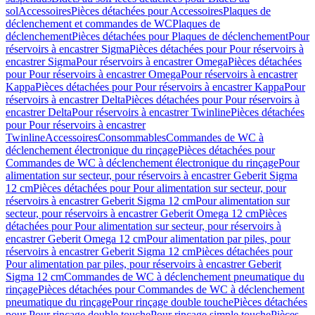
sol
Accessoires
Pièces détachées pour Accessoires
Plaques de
déclenchement et commandes de WC
Plaques de
déclenchement
Pièces détachées pour Plaques de déclenchement
Pour
réservoirs à encastrer Sigma
Pièces détachées pour Pour réservoirs à
encastrer Sigma
Pour réservoirs à encastrer Omega
Pièces détachées
pour Pour réservoirs à encastrer Omega
Pour réservoirs à encastrer
Kappa
Pièces détachées pour Pour réservoirs à encastrer Kappa
Pour
réservoirs à encastrer Delta
Pièces détachées pour Pour réservoirs à
encastrer Delta
Pour réservoirs à encastrer Twinline
Pièces détachées
pour Pour réservoirs à encastrer
Twinline
Accessoires
Consommables
Commandes de WC à
déclenchement électronique du rinçage
Pièces détachées pour
Commandes de WC à déclenchement électronique du rinçage
Pour
alimentation sur secteur, pour réservoirs à encastrer Geberit Sigma
12 cm
Pièces détachées pour Pour alimentation sur secteur, pour
réservoirs à encastrer Geberit Sigma 12 cm
Pour alimentation sur
secteur, pour réservoirs à encastrer Geberit Omega 12 cm
Pièces
détachées pour Pour alimentation sur secteur, pour réservoirs à
encastrer Geberit Omega 12 cm
Pour alimentation par piles, pour
réservoirs à encastrer Geberit Sigma 12 cm
Pièces détachées pour
Pour alimentation par piles, pour réservoirs à encastrer Geberit
Sigma 12 cm
Commandes de WC à déclenchement pneumatique du
rinçage
Pièces détachées pour Commandes de WC à déclenchement
pneumatique du rinçage
Pour rinçage double touche
Pièces détachées
pour Pour rinçage double touche
Pour rinçage simple touche
Pièces