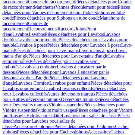
raccordement
Coudes de raccordement
Pièces détachées pour Coudes
de raccordement
Manchettes
Vannes d'écoulement pour bidets
Pièces
détachées pour Vannes d'écoulement pour bidets
Siphons en tube
coudé
Pièces détachées pour Siphons en tube coudé
Manchons de
raccordement
Coudes de
raccordement
Recouvrements
Raccords
Joints
Point
d'eau
Lavabos
Lavabos
Pièces détachées pour Lavabos
Lavabos
doubles
Lavabos pour meuble
Pièces détachées pour Lavabos pour
meuble
Lavabos à poser
Pièces détachées pour Lavabos à poser
Lave-
mains
Pièces détachées pour Lave-mains
Lave-mains à poser
Lave-
mains d'angle
Pièces détachées pour Lave-mains d'angle
Lavabos
semi-emboîtés
Pièces détachées pour Lavabos semi-
emboîtés
Lavabos à emboîter
Lavabos à encastrer par le
dessous
Pièces détachées pour Lavabos à encastrer par le
dessous
Lavabos d'angle
Pièces détachées pour Lavabos
d'angle
Lavabos Comfort
Lavabos pour enfants
Pièces détachées pour
Lavabos pour enfants
Lavabos
Lavabos collectifs
Pièces détachées
pour Lavabos collectifs
Autres déversoirs muraux
Pièces détachées
pour Autres déversoirs muraux
Déversoirs muraux
Pièces détachées
pour Déversoirs muraux
Vidoirs suspendus
Pièces détachées pour
Vidoirs suspendus
Vidoirs multi-usages
Pièces détachées pour Vidoirs
multi-usages
Vidoirs pour plâtre
Lavabos pour salles de classe
Pièces
détachées pour Lavabos pour salles de
classe
Accessoires
Colonnes
Pièces détachées pour Colonnes
Cache-
siphons
Pièces détachées pour Cache-siphons
Accessoires
Caches