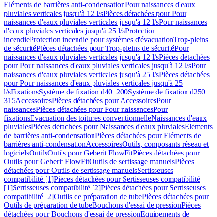
Eléments de barrières anti-condensation
Pour naissances d'eaux
pluviales verticales jusqu'à 12 l/s
Pièces détachées pour Pour
naissances d'eaux pluviales verticales jusqu'à 12 l/s
Pour naissances
d'eaux pluviales verticales jusqu'à 25 l/s
Protection
incendie
Protection incendie pour systèmes d'évacuation
Trop-pleins
de sécurité
Pièces détachées pour Trop-pleins de sécurité
Pour
naissances d'eaux pluviales verticales jusqu'à 12 l/s
Pièces détachées
pour Pour naissances d'eaux pluviales verticales jusqu'à 12 l/s
Pour
naissances d'eaux pluviales verticales jusqu'à 25 l/s
Pièces détachées
pour Pour naissances d'eaux pluviales verticales jusqu'à 25
l/s
Fixations
Système de fixation d40–200
Système de fixation d250–
315
Accessoires
Pièces détachées pour Accessoires
Pour
naissances
Pièces détachées pour Pour naissances
Pour
fixations
Evacuation des toitures conventionnelle
Naissances d'eaux
pluviales
Pièces détachées pour Naissances d'eaux pluviales
Eléments
de barrières anti-condensation
Pièces détachées pour Eléments de
barrières anti-condensation
Accessoires
Outils, composants réseau et
logiciels
Outils
Outils pour Geberit FlowFit
Pièces détachées pour
Outils pour Geberit FlowFit
Outils de sertissage manuels
Pièces
détachées pour Outils de sertissage manuels
Sertisseuses
compatibilité [1]
Pièces détachées pour Sertisseuses compatibilité
[1]
Sertisseuses compatibilité [2]
Pièces détachées pour Sertisseuses
compatibilité [2]
Outils de préparation de tube
Pièces détachées pour
Outils de préparation de tube
Bouchons d'essai de pression
Pièces
détachées pour Bouchons d'essai de pression
Equipements de