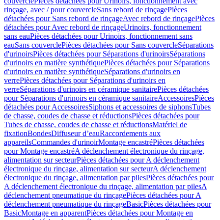
couvercle
Pièces détachées pour Urinoirs, fonctionnement avec
rinçage, avec / pour couvercle
Sans rebord de rinçage
Pièces
détachées pour Sans rebord de rinçage
Avec rebord de rinçage
Pièces
détachées pour Avec rebord de rinçage
Urinoirs, fonctionnement
sans eau
Pièces détachées pour Urinoirs, fonctionnement sans
eau
Sans couvercle
Pièces détachées pour Sans couvercle
Séparations
d'urinoirs
Pièces détachées pour Séparations d'urinoirs
Séparations
d'urinoirs en matière synthétique
Pièces détachées pour Séparations
d'urinoirs en matière synthétique
Séparations d'urinoirs en
verre
Pièces détachées pour Séparations d'urinoirs en
verre
Séparations d'urinoirs en céramique sanitaire
Pièces détachées
pour Séparations d'urinoirs en céramique sanitaire
Accessoires
Pièces
détachées pour Accessoires
Siphons et accessoires de siphons
Tubes
de chasse, coudes de chasse et réductions
Pièces détachées pour
Tubes de chasse, coudes de chasse et réductions
Matériel de
fixation
Bondes
Diffuseur d’eau
Raccordements aux
appareils
Commandes d'urinoir
Montage encastré
Pièces détachées
pour Montage encastré
A déclenchement électronique du rinçage,
alimentation sur secteur
Pièces détachées pour A déclenchement
électronique du rinçage, alimentation sur secteur
A déclenchement
électronique du rinçage, alimentation par piles
Pièces détachées pour
A déclenchement électronique du rinçage, alimentation par piles
A
déclenchement pneumatique du rinçage
Pièces détachées pour A
déclenchement pneumatique du rinçage
Basic
Pièces détachées pour
Basic
Montage en apparent
Pièces détachées pour Montage en