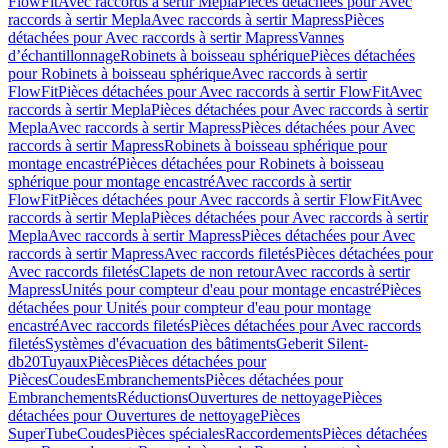
FlowFit
Avec raccords à sertir Mepla
Pièces détachées pour Avec
raccords à sertir Mepla
Avec raccords à sertir Mapress
Pièces
détachées pour Avec raccords à sertir Mapress
Vannes
d’échantillonnage
Robinets à boisseau sphérique
Pièces détachées
pour Robinets à boisseau sphérique
Avec raccords à sertir
FlowFit
Pièces détachées pour Avec raccords à sertir FlowFit
Avec
raccords à sertir Mepla
Pièces détachées pour Avec raccords à sertir
Mepla
Avec raccords à sertir Mapress
Pièces détachées pour Avec
raccords à sertir Mapress
Robinets à boisseau sphérique pour
montage encastré
Pièces détachées pour Robinets à boisseau
sphérique pour montage encastré
Avec raccords à sertir
FlowFit
Pièces détachées pour Avec raccords à sertir FlowFit
Avec
raccords à sertir Mepla
Pièces détachées pour Avec raccords à sertir
Mepla
Avec raccords à sertir Mapress
Pièces détachées pour Avec
raccords à sertir Mapress
Avec raccords filetés
Pièces détachées pour
Avec raccords filetés
Clapets de non retour
Avec raccords à sertir
Mapress
Unités pour compteur d'eau pour montage encastré
Pièces
détachées pour Unités pour compteur d'eau pour montage
encastré
Avec raccords filetés
Pièces détachées pour Avec raccords
filetés
Systèmes d'évacuation des bâtiments
Geberit Silent-
db20
Tuyaux
Pièces
Pièces détachées pour
Pièces
Coudes
Embranchements
Pièces détachées pour
Embranchements
Réductions
Ouvertures de nettoyage
Pièces
détachées pour Ouvertures de nettoyage
Pièces
SuperTube
Coudes
Pièces spéciales
Raccordements
Pièces détachées