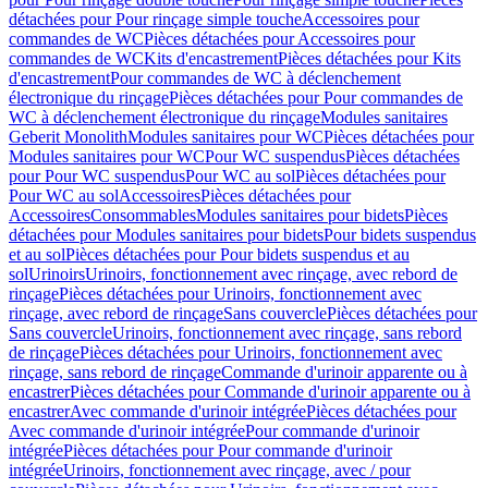
détachées pour Pour rinçage simple touche
Accessoires pour
commandes de WC
Pièces détachées pour Accessoires pour
commandes de WC
Kits d'encastrement
Pièces détachées pour Kits
d'encastrement
Pour commandes de WC à déclenchement
électronique du rinçage
Pièces détachées pour Pour commandes de
WC à déclenchement électronique du rinçage
Modules sanitaires
Geberit Monolith
Modules sanitaires pour WC
Pièces détachées pour
Modules sanitaires pour WC
Pour WC suspendus
Pièces détachées
pour Pour WC suspendus
Pour WC au sol
Pièces détachées pour
Pour WC au sol
Accessoires
Pièces détachées pour
Accessoires
Consommables
Modules sanitaires pour bidets
Pièces
détachées pour Modules sanitaires pour bidets
Pour bidets suspendus
et au sol
Pièces détachées pour Pour bidets suspendus et au
sol
Urinoirs
Urinoirs, fonctionnement avec rinçage, avec rebord de
rinçage
Pièces détachées pour Urinoirs, fonctionnement avec
rinçage, avec rebord de rinçage
Sans couvercle
Pièces détachées pour
Sans couvercle
Urinoirs, fonctionnement avec rinçage, sans rebord
de rinçage
Pièces détachées pour Urinoirs, fonctionnement avec
rinçage, sans rebord de rinçage
Commande d'urinoir apparente ou à
encastrer
Pièces détachées pour Commande d'urinoir apparente ou à
encastrer
Avec commande d'urinoir intégrée
Pièces détachées pour
Avec commande d'urinoir intégrée
Pour commande d'urinoir
intégrée
Pièces détachées pour Pour commande d'urinoir
intégrée
Urinoirs, fonctionnement avec rinçage, avec / pour