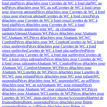
fond plat
Pièces détachées pour Cuvettes de WC à fond plat
WC au
sol
Pièces détachées pour WC au sol
Cuvettes de WC à fond creux
pour réservoir attenant
Pièces détachées pour Cuvettes de WC à fond
creux pour réservoir attenant
Cuvettes de WC à fond creux
Pièces
détachées pour Cuvettes de WC à fond creux
Cuvettes de WC à
fond plat
Pièces détachées pour Cuvettes de WC à fond
plat
Réservoirs apparents pour WC, en céramique
sanitaire
Attenant
Abattants WC
Pièces détachées pour Abattants
WC
Abattants WC
Pièces détachées pour Abattants WC
WC
Comfort
Pièces détachées pour WC Comfort
Cuvettes de WC à fond
creux surélevées
Pièces détachées pour Cuvettes de WC à fond
creux surélevées
Cuvettes de WC à fond plat surélevées
Pièces
détachées pour Cuvettes de WC à fond plat surélevées
Cuvettes de
WC à fond creux rallongées
Pièces détachées pour Cuvettes de WC
à fond creux rallongées
Abattants WC Comfort
Pièces détachées pour
Abattants WC Comfort
Abattants WC
Pièces détachées pour
Abattants WC
Lunettes de WC
Pièces détachées pour Lunettes de
WC
WC pour enfants
Pièces détachées pour WC pour enfants
WC
suspendus
Pièces détachées pour WC suspendus
WC au sol
Pièces
détachées pour WC au sol
Abattants WC pour enfants
Pièces
détachées pour Abattants WC pour enfants
Abattants WC
Pièces
détachées pour Abattants WC
Lunettes de WC
Pièces détachées pour
Lunettes de WC
WC plain-pied
Avec rinçage
Accessoires
Matériel de
fixation
Bidets
Bidets suspendus
Pièces détachées pour Bidets
suspendus
Bidets au sol
Pièces détachées pour Bidets au