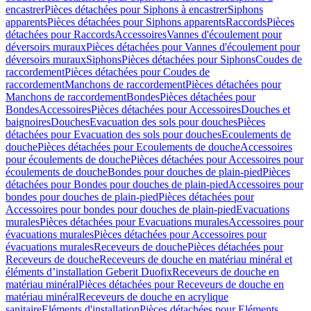
encastrer
Pièces détachées pour Siphons à encastrer
Siphons
apparents
Pièces détachées pour Siphons apparents
Raccords
Pièces
détachées pour Raccords
Accessoires
Vannes d'écoulement pour
déversoirs muraux
Pièces détachées pour Vannes d'écoulement pour
déversoirs muraux
Siphons
Pièces détachées pour Siphons
Coudes de
raccordement
Pièces détachées pour Coudes de
raccordement
Manchons de raccordement
Pièces détachées pour
Manchons de raccordement
Bondes
Pièces détachées pour
Bondes
Accessoires
Pièces détachées pour Accessoires
Douches et
baignoires
Douches
Evacuation des sols pour douches
Pièces
détachées pour Evacuation des sols pour douches
Ecoulements de
douche
Pièces détachées pour Ecoulements de douche
Accessoires
pour écoulements de douche
Pièces détachées pour Accessoires pour
écoulements de douche
Bondes pour douches de plain-pied
Pièces
détachées pour Bondes pour douches de plain-pied
Accessoires pour
bondes pour douches de plain-pied
Pièces détachées pour
Accessoires pour bondes pour douches de plain-pied
Evacuations
murales
Pièces détachées pour Evacuations murales
Accessoires pour
évacuations murales
Pièces détachées pour Accessoires pour
évacuations murales
Receveurs de douche
Pièces détachées pour
Receveurs de douche
Receveurs de douche en matériau minéral et
éléments d’installation Geberit Duofix
Receveurs de douche en
matériau minéral
Pièces détachées pour Receveurs de douche en
matériau minéral
Receveurs de douche en acrylique
sanitaire
Eléments d'installation
Pièces détachées pour Eléments