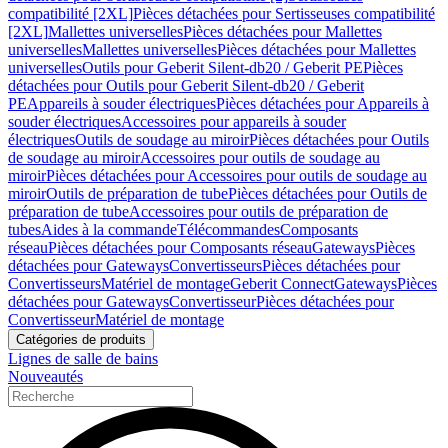
compatibilité [2XL]
Pièces détachées pour Sertisseuses compatibilité
[2XL]
Mallettes universelles
Pièces détachées pour Mallettes
universelles
Mallettes universelles
Pièces détachées pour Mallettes
universelles
Outils pour Geberit Silent-db20 / Geberit PE
Pièces
détachées pour Outils pour Geberit Silent-db20 / Geberit
PE
Appareils à souder électriques
Pièces détachées pour Appareils à
souder électriques
Accessoires pour appareils à souder
électriques
Outils de soudage au miroir
Pièces détachées pour Outils
de soudage au miroir
Accessoires pour outils de soudage au
miroir
Pièces détachées pour Accessoires pour outils de soudage au
miroir
Outils de préparation de tube
Pièces détachées pour Outils de
préparation de tube
Accessoires pour outils de préparation de
tubes
Aides à la commande
Télécommandes
Composants
réseau
Pièces détachées pour Composants réseau
Gateways
Pièces
détachées pour Gateways
Convertisseurs
Pièces détachées pour
Convertisseurs
Matériel de montage
Geberit Connect
Gateways
Pièces
détachées pour Gateways
Convertisseur
Pièces détachées pour
Convertisseur
Matériel de montage
Catégories de produits
Lignes de salle de bains
Nouveautés