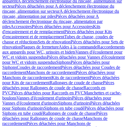
apparent
A déclenchement électronique du rinçage, alimentation sur
secteur
Pièces détachées pour A déclenchement électronique du
rinçage, alimentation sur secteur
A déclenchement électronique du
rinçage, alimentation par piles
Pièces détachées pour A
déclenchement électronique du rinçage, alimentation par
piles
Accessoires
Pièces détachées pour Accessoires
Kits
d'encastrement et de remplacement
Pièces détachées pour Kits
d'encastrement et de remplacement
Tubes de chasse, coudes de
chasse et réductions
Sets de rénovation
Pièces détachées pour Sets de
rénovation
Plaques de fermeture
Aides à la commande
Raccordements
aux appareils pour WC, urinoirs et bidets
Vannes d'écoulement pour
WC et vidoirs suspendus
Pièces détachées pour Vannes d'écoulement
pour WC et vidoirs suspendus
Siphons
Pièces détachées pour
Siphons
Coudes de raccordement
Pièces détachées pour Coudes de
raccordement
Manchons de raccordement
Pièces détachées pour
Manchons de raccordement
Kits de raccordement
Pièces détachées
pour Kits de raccordement
Rallonges de coude de chasse
Pièces
détachées pour Rallonges de coude de chasse
Raccords en
PVC
Pièces détachées pour Raccords en PVC
Manchettes et cache-
boulons
Vannes d'écoulement d'urinoirs
Pièces détachées pour
Vannes d'écoulement d'urinoirs
Siphons d'urinoirs
Pièces détachées
pour Siphons d'urinoirs
Siphons en tube coudé
Pièces détachées pour
Siphons en tube coudé
Rallonges de coude de chasse
Pièces
détachées pour Rallonges de coude de chasse
Manchons de
raccordement
Pièces détachées pour Manchons de