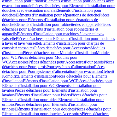
d'installation pour urinoirs
Eléments d'installation pour douches avec
évacuation murale
Pièces détachées pour Eléments d'installation pour
douches avec évacuation murale
Eléments d’installation pour
douches
Eléments d’installation pour séparations de douche
Pièces
détachées pour Eléments d’installation pour séparations de
douche
Eléments d'installation pour robinetteries et appareils
Pièces
détachées pour Eléments d'installation pour robinetteries et
appareils
Eléments d'installation pour machines à laver et lave-
vaisselle
Pièces détachées pour Eléments d'installation pour machines
à laver et lave-vaisselle
Eléments d'installation pour charges de
console
Accessoires
Pièces détachées pour Accessoires
Modules
d'installation
Pièces détachées pour Modules d'installation
Modules
pour WC
Pièces détachées pour Modules pour
WC
Accessoires
Pièces détachées pour Accessoires
Pour parois
Pièces
détachées pour Pour parois
Pour systèmes d'alimentation
Pièces
détachées pour Pour systèmes d'alimentation
Pour évacuation
Geberit
Kombifix
Eléments d'installation
Pièces détachées pour Eléments
d'installation
Eléments d'installation pour WC
Pièces détachées pour
Eléments d'installation pour WC
Eléments d'installation pour
lavabos
Pièces détachées pour Eléments d'installation pour
lavabos
Eléments d'installation pour bidets
Pièces détachées pour
Eléments d'installation pour bidets
Eléments d'installation pour
urinoirs
Pièces détachées pour Eléments d'installation pour
urinoirs
Eléments d'installation pour douches
Pièces détachées pour
Eléments d'installation pour douches
Accessoires
Pièces détachées