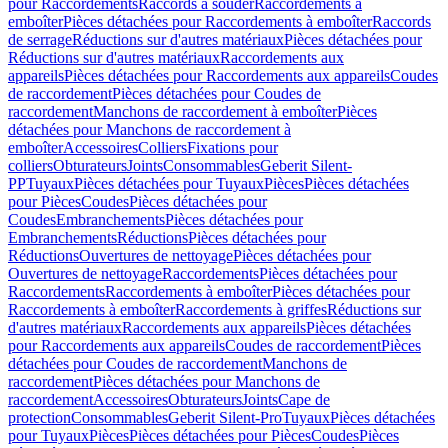
pour Raccordements
Raccords à souder
Raccordements à
emboîter
Pièces détachées pour Raccordements à emboîter
Raccords
de serrage
Réductions sur d'autres matériaux
Pièces détachées pour
Réductions sur d'autres matériaux
Raccordements aux
appareils
Pièces détachées pour Raccordements aux appareils
Coudes
de raccordement
Pièces détachées pour Coudes de
raccordement
Manchons de raccordement à emboîter
Pièces
détachées pour Manchons de raccordement à
emboîter
Accessoires
Colliers
Fixations pour
colliers
Obturateurs
Joints
Consommables
Geberit Silent-
PP
Tuyaux
Pièces détachées pour Tuyaux
Pièces
Pièces détachées
pour Pièces
Coudes
Pièces détachées pour
Coudes
Embranchements
Pièces détachées pour
Embranchements
Réductions
Pièces détachées pour
Réductions
Ouvertures de nettoyage
Pièces détachées pour
Ouvertures de nettoyage
Raccordements
Pièces détachées pour
Raccordements
Raccordements à emboîter
Pièces détachées pour
Raccordements à emboîter
Raccordements à griffes
Réductions sur
d'autres matériaux
Raccordements aux appareils
Pièces détachées
pour Raccordements aux appareils
Coudes de raccordement
Pièces
détachées pour Coudes de raccordement
Manchons de
raccordement
Pièces détachées pour Manchons de
raccordement
Accessoires
Obturateurs
Joints
Cape de
protection
Consommables
Geberit Silent-Pro
Tuyaux
Pièces détachées
pour Tuyaux
Pièces
Pièces détachées pour Pièces
Coudes
Pièces