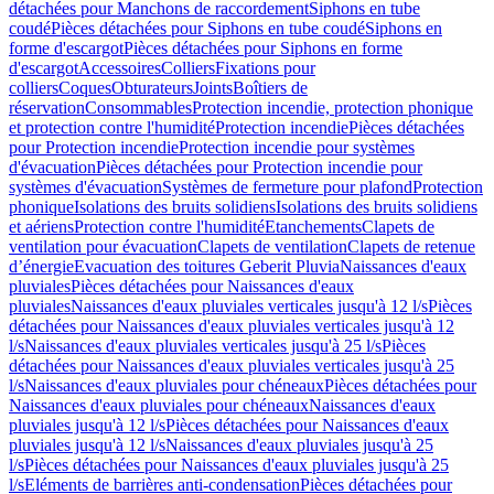
détachées pour Manchons de raccordement
Siphons en tube
coudé
Pièces détachées pour Siphons en tube coudé
Siphons en
forme d'escargot
Pièces détachées pour Siphons en forme
d'escargot
Accessoires
Colliers
Fixations pour
colliers
Coques
Obturateurs
Joints
Boîtiers de
réservation
Consommables
Protection incendie, protection phonique
et protection contre l'humidité
Protection incendie
Pièces détachées
pour Protection incendie
Protection incendie pour systèmes
d'évacuation
Pièces détachées pour Protection incendie pour
systèmes d'évacuation
Systèmes de fermeture pour plafond
Protection
phonique
Isolations des bruits solidiens
Isolations des bruits solidiens
et aériens
Protection contre l'humidité
Etanchements
Clapets de
ventilation pour évacuation
Clapets de ventilation
Clapets de retenue
d’énergie
Evacuation des toitures Geberit Pluvia
Naissances d'eaux
pluviales
Pièces détachées pour Naissances d'eaux
pluviales
Naissances d'eaux pluviales verticales jusqu'à 12 l/s
Pièces
détachées pour Naissances d'eaux pluviales verticales jusqu'à 12
l/s
Naissances d'eaux pluviales verticales jusqu'à 25 l/s
Pièces
détachées pour Naissances d'eaux pluviales verticales jusqu'à 25
l/s
Naissances d'eaux pluviales pour chéneaux
Pièces détachées pour
Naissances d'eaux pluviales pour chéneaux
Naissances d'eaux
pluviales jusqu'à 12 l/s
Pièces détachées pour Naissances d'eaux
pluviales jusqu'à 12 l/s
Naissances d'eaux pluviales jusqu'à 25
l/s
Pièces détachées pour Naissances d'eaux pluviales jusqu'à 25
l/s
Eléments de barrières anti-condensation
Pièces détachées pour