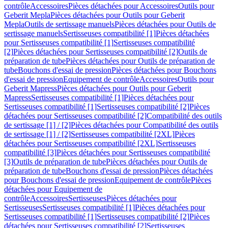
contrôle
Accessoires
Pièces détachées pour Accessoires
Outils pour
Geberit Mepla
Pièces détachées pour Outils pour Geberit
Mepla
Outils de sertissage manuels
Pièces détachées pour Outils de
sertissage manuels
Sertisseuses compatibilité [1]
Pièces détachées
pour Sertisseuses compatibilité [1]
Sertisseuses compatibilité
[2]
Pièces détachées pour Sertisseuses compatibilité [2]
Outils de
préparation de tube
Pièces détachées pour Outils de préparation de
tube
Bouchons d'essai de pression
Pièces détachées pour Bouchons
d'essai de pression
Equipement de contrôle
Accessoires
Outils pour
Geberit Mapress
Pièces détachées pour Outils pour Geberit
Mapress
Sertisseuses compatibilité [1]
Pièces détachées pour
Sertisseuses compatibilité [1]
Sertisseuses compatibilité [2]
Pièces
détachées pour Sertisseuses compatibilité [2]
Compatibilité des outils
de sertissage [1] / [2]
Pièces détachées pour Compatibilité des outils
de sertissage [1] / [2]
Sertisseuses compatibilité [2XL]
Pièces
détachées pour Sertisseuses compatibilité [2XL]
Sertisseuses
compatibilité [3]
Pièces détachées pour Sertisseuses compatibilité
[3]
Outils de préparation de tube
Pièces détachées pour Outils de
préparation de tube
Bouchons d'essai de pression
Pièces détachées
pour Bouchons d'essai de pression
Equipement de contrôle
Pièces
détachées pour Equipement de
contrôle
Accessoires
Sertisseuses
Pièces détachées pour
Sertisseuses
Sertisseuses compatibilité [1]
Pièces détachées pour
Sertisseuses compatibilité [1]
Sertisseuses compatibilité [2]
Pièces
détachées pour Sertisseuses compatibilité [2]
Sertisseuses