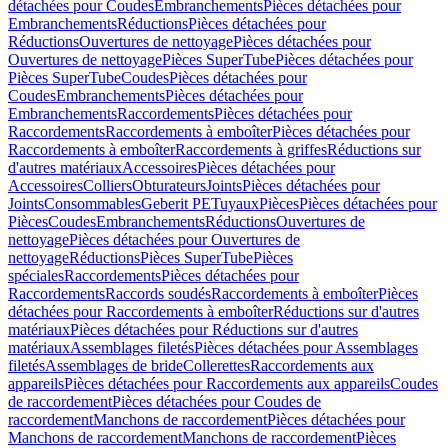
détachées pour Coudes
Embranchements
Pièces détachées pour
Embranchements
Réductions
Pièces détachées pour
Réductions
Ouvertures de nettoyage
Pièces détachées pour
Ouvertures de nettoyage
Pièces SuperTube
Pièces détachées pour
Pièces SuperTube
Coudes
Pièces détachées pour
Coudes
Embranchements
Pièces détachées pour
Embranchements
Raccordements
Pièces détachées pour
Raccordements
Raccordements à emboîter
Pièces détachées pour
Raccordements à emboîter
Raccordements à griffes
Réductions sur
d'autres matériaux
Accessoires
Pièces détachées pour
Accessoires
Colliers
Obturateurs
Joints
Pièces détachées pour
Joints
Consommables
Geberit PE
Tuyaux
Pièces
Pièces détachées pour
Pièces
Coudes
Embranchements
Réductions
Ouvertures de
nettoyage
Pièces détachées pour Ouvertures de
nettoyage
Réductions
Pièces SuperTube
Pièces
spéciales
Raccordements
Pièces détachées pour
Raccordements
Raccords soudés
Raccordements à emboîter
Pièces
détachées pour Raccordements à emboîter
Réductions sur d'autres
matériaux
Pièces détachées pour Réductions sur d'autres
matériaux
Assemblages filetés
Pièces détachées pour Assemblages
filetés
Assemblages de bride
Collerettes
Raccordements aux
appareils
Pièces détachées pour Raccordements aux appareils
Coudes
de raccordement
Pièces détachées pour Coudes de
raccordement
Manchons de raccordement
Pièces détachées pour
Manchons de raccordement
Manchons de raccordement
Pièces