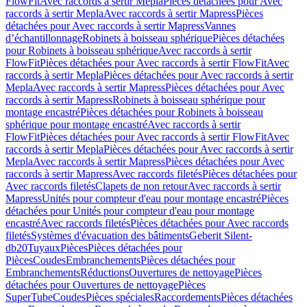
FlowFit
Avec raccords à sertir Mepla
Pièces détachées pour Avec
raccords à sertir Mepla
Avec raccords à sertir Mapress
Pièces
détachées pour Avec raccords à sertir Mapress
Vannes
d’échantillonnage
Robinets à boisseau sphérique
Pièces détachées
pour Robinets à boisseau sphérique
Avec raccords à sertir
FlowFit
Pièces détachées pour Avec raccords à sertir FlowFit
Avec
raccords à sertir Mepla
Pièces détachées pour Avec raccords à sertir
Mepla
Avec raccords à sertir Mapress
Pièces détachées pour Avec
raccords à sertir Mapress
Robinets à boisseau sphérique pour
montage encastré
Pièces détachées pour Robinets à boisseau
sphérique pour montage encastré
Avec raccords à sertir
FlowFit
Pièces détachées pour Avec raccords à sertir FlowFit
Avec
raccords à sertir Mepla
Pièces détachées pour Avec raccords à sertir
Mepla
Avec raccords à sertir Mapress
Pièces détachées pour Avec
raccords à sertir Mapress
Avec raccords filetés
Pièces détachées pour
Avec raccords filetés
Clapets de non retour
Avec raccords à sertir
Mapress
Unités pour compteur d'eau pour montage encastré
Pièces
détachées pour Unités pour compteur d'eau pour montage
encastré
Avec raccords filetés
Pièces détachées pour Avec raccords
filetés
Systèmes d'évacuation des bâtiments
Geberit Silent-
db20
Tuyaux
Pièces
Pièces détachées pour
Pièces
Coudes
Embranchements
Pièces détachées pour
Embranchements
Réductions
Ouvertures de nettoyage
Pièces
détachées pour Ouvertures de nettoyage
Pièces
SuperTube
Coudes
Pièces spéciales
Raccordements
Pièces détachées