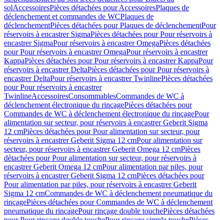
sol
Accessoires
Pièces détachées pour Accessoires
Plaques de
déclenchement et commandes de WC
Plaques de
déclenchement
Pièces détachées pour Plaques de déclenchement
Pour
réservoirs à encastrer Sigma
Pièces détachées pour Pour réservoirs à
encastrer Sigma
Pour réservoirs à encastrer Omega
Pièces détachées
pour Pour réservoirs à encastrer Omega
Pour réservoirs à encastrer
Kappa
Pièces détachées pour Pour réservoirs à encastrer Kappa
Pour
réservoirs à encastrer Delta
Pièces détachées pour Pour réservoirs à
encastrer Delta
Pour réservoirs à encastrer Twinline
Pièces détachées
pour Pour réservoirs à encastrer
Twinline
Accessoires
Consommables
Commandes de WC à
déclenchement électronique du rinçage
Pièces détachées pour
Commandes de WC à déclenchement électronique du rinçage
Pour
alimentation sur secteur, pour réservoirs à encastrer Geberit Sigma
12 cm
Pièces détachées pour Pour alimentation sur secteur, pour
réservoirs à encastrer Geberit Sigma 12 cm
Pour alimentation sur
secteur, pour réservoirs à encastrer Geberit Omega 12 cm
Pièces
détachées pour Pour alimentation sur secteur, pour réservoirs à
encastrer Geberit Omega 12 cm
Pour alimentation par piles, pour
réservoirs à encastrer Geberit Sigma 12 cm
Pièces détachées pour
Pour alimentation par piles, pour réservoirs à encastrer Geberit
Sigma 12 cm
Commandes de WC à déclenchement pneumatique du
rinçage
Pièces détachées pour Commandes de WC à déclenchement
pneumatique du rinçage
Pour rinçage double touche
Pièces détachées
pour Pour rinçage double touche
Pour rinçage simple touche
Pièces