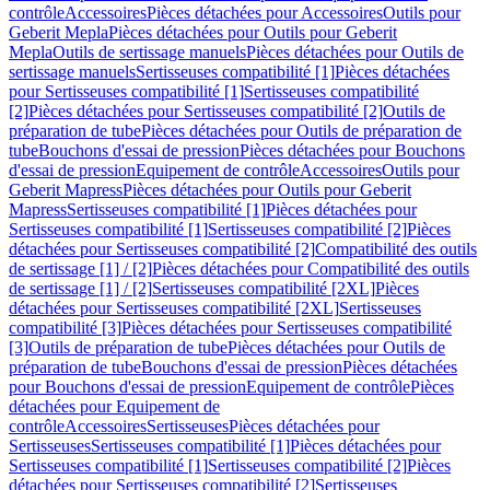
contrôle
Accessoires
Pièces détachées pour Accessoires
Outils pour
Geberit Mepla
Pièces détachées pour Outils pour Geberit
Mepla
Outils de sertissage manuels
Pièces détachées pour Outils de
sertissage manuels
Sertisseuses compatibilité [1]
Pièces détachées
pour Sertisseuses compatibilité [1]
Sertisseuses compatibilité
[2]
Pièces détachées pour Sertisseuses compatibilité [2]
Outils de
préparation de tube
Pièces détachées pour Outils de préparation de
tube
Bouchons d'essai de pression
Pièces détachées pour Bouchons
d'essai de pression
Equipement de contrôle
Accessoires
Outils pour
Geberit Mapress
Pièces détachées pour Outils pour Geberit
Mapress
Sertisseuses compatibilité [1]
Pièces détachées pour
Sertisseuses compatibilité [1]
Sertisseuses compatibilité [2]
Pièces
détachées pour Sertisseuses compatibilité [2]
Compatibilité des outils
de sertissage [1] / [2]
Pièces détachées pour Compatibilité des outils
de sertissage [1] / [2]
Sertisseuses compatibilité [2XL]
Pièces
détachées pour Sertisseuses compatibilité [2XL]
Sertisseuses
compatibilité [3]
Pièces détachées pour Sertisseuses compatibilité
[3]
Outils de préparation de tube
Pièces détachées pour Outils de
préparation de tube
Bouchons d'essai de pression
Pièces détachées
pour Bouchons d'essai de pression
Equipement de contrôle
Pièces
détachées pour Equipement de
contrôle
Accessoires
Sertisseuses
Pièces détachées pour
Sertisseuses
Sertisseuses compatibilité [1]
Pièces détachées pour
Sertisseuses compatibilité [1]
Sertisseuses compatibilité [2]
Pièces
détachées pour Sertisseuses compatibilité [2]
Sertisseuses