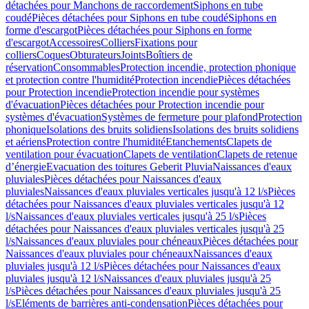
détachées pour Manchons de raccordement
Siphons en tube
coudé
Pièces détachées pour Siphons en tube coudé
Siphons en
forme d'escargot
Pièces détachées pour Siphons en forme
d'escargot
Accessoires
Colliers
Fixations pour
colliers
Coques
Obturateurs
Joints
Boîtiers de
réservation
Consommables
Protection incendie, protection phonique
et protection contre l'humidité
Protection incendie
Pièces détachées
pour Protection incendie
Protection incendie pour systèmes
d'évacuation
Pièces détachées pour Protection incendie pour
systèmes d'évacuation
Systèmes de fermeture pour plafond
Protection
phonique
Isolations des bruits solidiens
Isolations des bruits solidiens
et aériens
Protection contre l'humidité
Etanchements
Clapets de
ventilation pour évacuation
Clapets de ventilation
Clapets de retenue
d’énergie
Evacuation des toitures Geberit Pluvia
Naissances d'eaux
pluviales
Pièces détachées pour Naissances d'eaux
pluviales
Naissances d'eaux pluviales verticales jusqu'à 12 l/s
Pièces
détachées pour Naissances d'eaux pluviales verticales jusqu'à 12
l/s
Naissances d'eaux pluviales verticales jusqu'à 25 l/s
Pièces
détachées pour Naissances d'eaux pluviales verticales jusqu'à 25
l/s
Naissances d'eaux pluviales pour chéneaux
Pièces détachées pour
Naissances d'eaux pluviales pour chéneaux
Naissances d'eaux
pluviales jusqu'à 12 l/s
Pièces détachées pour Naissances d'eaux
pluviales jusqu'à 12 l/s
Naissances d'eaux pluviales jusqu'à 25
l/s
Pièces détachées pour Naissances d'eaux pluviales jusqu'à 25
l/s
Eléments de barrières anti-condensation
Pièces détachées pour