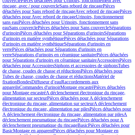
couvercle
Pièces détachées pour Urinoirs, fonctionnement avec
rinçage, avec / pour couvercle
Sans rebord de rinçage
Pièces
détachées pour Sans rebord de rinçage
Avec rebord de rinçage
Pièces
détachées pour Avec rebord de rinçage
Urinoirs, fonctionnement
sans eau
Pièces détachées pour Urinoirs, fonctionnement sans
eau
Sans couvercle
Pièces détachées pour Sans couvercle
Séparations
d'urinoirs
Pièces détachées pour Séparations d'urinoirs
Séparations
d'urinoirs en matière synthétique
Pièces détachées pour Séparations
d'urinoirs en matière synthétique
Séparations d'urinoirs en
verre
Pièces détachées pour Séparations d'urinoirs en
verre
Séparations d'urinoirs en céramique sanitaire
Pièces détachées
pour Séparations d'urinoirs en céramique sanitaire
Accessoires
Pièces
détachées pour Accessoires
Siphons et accessoires de siphons
Tubes
de chasse, coudes de chasse et réductions
Pièces détachées pour
Tubes de chasse, coudes de chasse et réductions
Matériel de
fixation
Bondes
Diffuseur d’eau
Raccordements aux
appareils
Commandes d'urinoir
Montage encastré
Pièces détachées
pour Montage encastré
A déclenchement électronique du rinçage,
alimentation sur secteur
Pièces détachées pour A déclenchement
électronique du rinçage, alimentation sur secteur
A déclenchement
électronique du rinçage, alimentation par piles
Pièces détachées pour
A déclenchement électronique du rinçage, alimentation par piles
A
déclenchement pneumatique du rinçage
Pièces détachées pour A
déclenchement pneumatique du rinçage
Basic
Pièces détachées pour
Basic
Montage en apparent
Pièces détachées pour Montage en