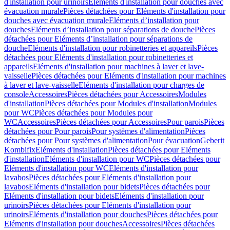
d'installation pour urinoirs
Eléments d'installation pour douches avec
évacuation murale
Pièces détachées pour Eléments d'installation pour
douches avec évacuation murale
Eléments d’installation pour
douches
Eléments d’installation pour séparations de douche
Pièces
détachées pour Eléments d’installation pour séparations de
douche
Eléments d'installation pour robinetteries et appareils
Pièces
détachées pour Eléments d'installation pour robinetteries et
appareils
Eléments d'installation pour machines à laver et lave-
vaisselle
Pièces détachées pour Eléments d'installation pour machines
à laver et lave-vaisselle
Eléments d'installation pour charges de
console
Accessoires
Pièces détachées pour Accessoires
Modules
d'installation
Pièces détachées pour Modules d'installation
Modules
pour WC
Pièces détachées pour Modules pour
WC
Accessoires
Pièces détachées pour Accessoires
Pour parois
Pièces
détachées pour Pour parois
Pour systèmes d'alimentation
Pièces
détachées pour Pour systèmes d'alimentation
Pour évacuation
Geberit
Kombifix
Eléments d'installation
Pièces détachées pour Eléments
d'installation
Eléments d'installation pour WC
Pièces détachées pour
Eléments d'installation pour WC
Eléments d'installation pour
lavabos
Pièces détachées pour Eléments d'installation pour
lavabos
Eléments d'installation pour bidets
Pièces détachées pour
Eléments d'installation pour bidets
Eléments d'installation pour
urinoirs
Pièces détachées pour Eléments d'installation pour
urinoirs
Eléments d'installation pour douches
Pièces détachées pour
Eléments d'installation pour douches
Accessoires
Pièces détachées