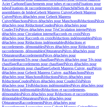
Acier Carbone
Etanchements pour tubes et raccords
Fixations pour
tubes
Fixations de raccordements
Joints d'étanchéité
Sets de vis pour
assemblages de brides
Geberit Mapress Cuivre
Geberit Mapress
Cuivre
Pièces détachées pour Geberit Mapress
Cuivre
Manchons
Pièces détachées pour Manchons
Réductions
Pièces
détachées pour Réductions
Coudes
Pièces détachées pour
Coudes
Tés
Pièces détachées pour Tés
Circulation interne
Pièces
détachées pour Circulation interne
Raccords en croix
Pièces
détachées pour Raccords en croix
Réductions indémontables
Pièces
détachées pour Réductions indémontables
Réductions et
raccordements, démontables
Pièces détachées pour Réductions et
raccordements, démontables
Obturateurs
Pièces détachées pour
Obturateurs
Raccordements
Pièces détachées pour
Raccordements
Tés pour chauffage
Pièces détachées pour Tés pour
chauffage
Raccordements pour chauffage
Pièces détachées pour
Raccordements pour chauffage
Geberit Mapress Cuivre, gaz
Pièces
détachées pour Geberit Mapress Cuivre, gaz
Manchons
Pièces
détachées pour Manchons
Réductions
Pièces détachées pour
Réductions
Coudes
Pièces détachées pour Coudes
Tés
Pièces
détachées pour Tés
Réductions indémontables
Pièces détachées pour
Réductions indémontables
Réductions et raccordements,
démontables
Pièces détachées pour Réductions et raccordements,
démontables
Obturateurs
Pièces détachées pour
Obturateurs
Raccordements
Pièces détachées pour
Raccordements
Accessoires pour Geberit Mapress Cuivre
Pièces