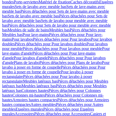
bondes
Porte-serviettes
Matériel de fixation
Caches décoratifs
Etagères
murales
Sets de lavabo avec meuble bas
Sets de lave-mains avec
meuble bas
Pièces détachées pour Sets de lave-mains avec meuble
bas
Sets de lavabo avec meuble bas
Pièces détachées pour Sets de
lavabo avec meuble bas
Sets de lavabo pour meuble avec meuble
bas
Pièces détachées pour Sets de lavabo pour meuble avec meuble
bas
Meubles de salle de bains
Meubles bas
Pièces détachées pour
Meubles bas
Pour lave-mains
Pièces détachées pour Pour lave-
mains
Pour lavabos
Pièces détachées pour Pour lavabos
Pour lavabos
doubles
Pièces détachées pour Pour lavabos doubles
Pour lavabos
pour meuble
Pièces détachées pour Pour lavabos pour meuble
Pour
lave-mains d'angle
Pièces détachées pour Pour lave-mains
d'angle
Pour lavabos d'angle
Pièces détachées pour Pour lavabos
d'angle
Plans de lavabo
Pièces détachées pour Plans de lavabo
Pour
lavabo à poser en forme de coupelle
Pièces détachées pour Pour
lavabo à poser en forme de coupelle
Pour lavabo à poser
rectangulaire
Pièces détachées pour Pour lavabo à poser
rectangulaire
Meubles latéraux bas
Pièces détachées pour Meubles
latéraux bas
Meubles latéraux bas
Pièces détachées pour Meubles
latéraux bas
Colonnes hautes
Pièces détachées pour Colonnes
hautes
Colonnes mi-hautes
Pièces détachées pour Colonnes mi-
hautes
Armoires hautes compactes
Pièces détachées pour Armoires
hautes compactes
Autres meubles
Pièces détachées pour Autres
meubles
Etagères murales
Pièces détachées pour Etagères
murales
Accessoires
Pièces détachées pour Accessoires
Casiers et