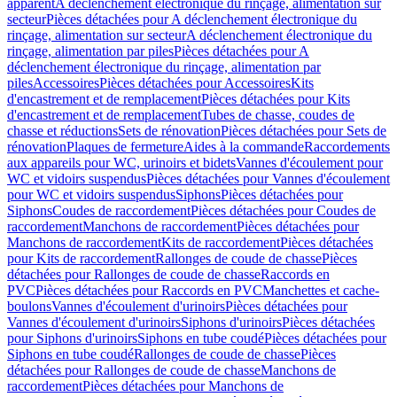
apparent
A déclenchement électronique du rinçage, alimentation sur
secteur
Pièces détachées pour A déclenchement électronique du
rinçage, alimentation sur secteur
A déclenchement électronique du
rinçage, alimentation par piles
Pièces détachées pour A
déclenchement électronique du rinçage, alimentation par
piles
Accessoires
Pièces détachées pour Accessoires
Kits
d'encastrement et de remplacement
Pièces détachées pour Kits
d'encastrement et de remplacement
Tubes de chasse, coudes de
chasse et réductions
Sets de rénovation
Pièces détachées pour Sets de
rénovation
Plaques de fermeture
Aides à la commande
Raccordements
aux appareils pour WC, urinoirs et bidets
Vannes d'écoulement pour
WC et vidoirs suspendus
Pièces détachées pour Vannes d'écoulement
pour WC et vidoirs suspendus
Siphons
Pièces détachées pour
Siphons
Coudes de raccordement
Pièces détachées pour Coudes de
raccordement
Manchons de raccordement
Pièces détachées pour
Manchons de raccordement
Kits de raccordement
Pièces détachées
pour Kits de raccordement
Rallonges de coude de chasse
Pièces
détachées pour Rallonges de coude de chasse
Raccords en
PVC
Pièces détachées pour Raccords en PVC
Manchettes et cache-
boulons
Vannes d'écoulement d'urinoirs
Pièces détachées pour
Vannes d'écoulement d'urinoirs
Siphons d'urinoirs
Pièces détachées
pour Siphons d'urinoirs
Siphons en tube coudé
Pièces détachées pour
Siphons en tube coudé
Rallonges de coude de chasse
Pièces
détachées pour Rallonges de coude de chasse
Manchons de
raccordement
Pièces détachées pour Manchons de