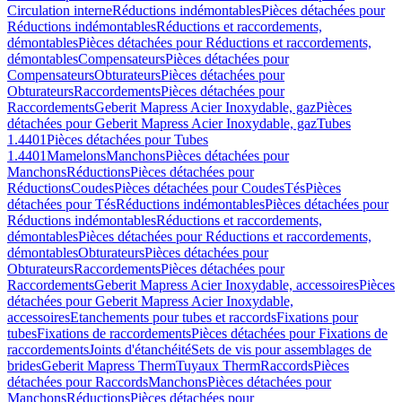
Circulation interne
Réductions indémontables
Pièces détachées pour
Réductions indémontables
Réductions et raccordements,
démontables
Pièces détachées pour Réductions et raccordements,
démontables
Compensateurs
Pièces détachées pour
Compensateurs
Obturateurs
Pièces détachées pour
Obturateurs
Raccordements
Pièces détachées pour
Raccordements
Geberit Mapress Acier Inoxydable, gaz
Pièces
détachées pour Geberit Mapress Acier Inoxydable, gaz
Tubes
1.4401
Pièces détachées pour Tubes
1.4401
Mamelons
Manchons
Pièces détachées pour
Manchons
Réductions
Pièces détachées pour
Réductions
Coudes
Pièces détachées pour Coudes
Tés
Pièces
détachées pour Tés
Réductions indémontables
Pièces détachées pour
Réductions indémontables
Réductions et raccordements,
démontables
Pièces détachées pour Réductions et raccordements,
démontables
Obturateurs
Pièces détachées pour
Obturateurs
Raccordements
Pièces détachées pour
Raccordements
Geberit Mapress Acier Inoxydable, accessoires
Pièces
détachées pour Geberit Mapress Acier Inoxydable,
accessoires
Etanchements pour tubes et raccords
Fixations pour
tubes
Fixations de raccordements
Pièces détachées pour Fixations de
raccordements
Joints d'étanchéité
Sets de vis pour assemblages de
brides
Geberit Mapress Therm
Tuyaux Therm
Raccords
Pièces
détachées pour Raccords
Manchons
Pièces détachées pour
Manchons
Réductions
Pièces détachées pour