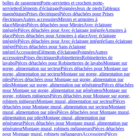
boîtes de rangement
Porte-serviettes et crochets porte-
serviettes
Eléments d'éclairage
Poignées
Jeux de pieds
Tableaux
magnétiques
Prises électriques
Pièces détachées pour Prises
électriques
Autres accessoires
Miroirs et armoires à
glace
Miroirs
Pièces détachées pour Miroirs
Avec éclairage
intégrée
Pièces détachées pour Avec éclairage intégrée
Armoires à
glace
Pièces détachées pour Armoires à glace
Avec éclairage
intégrée
Pièces détachées pour Avec éclairage intégrée
Sans éclairage
intégré
Pièces détachées pour Sans éclairage
intégré
Accessoires
Eléments d'éclairage
Poignées
Autres
accessoires
Prises électriques
Robinetteries
Robinetteries de
lavabo
Pièces détachées pour Robinetteries de lavabo
Montage sur
gorge, alimentation sur secteur
Pièces détachées pour Montage sur
gorge, alimentation sur secteur
Montage sur gorge, alimentation par
piles
Pièces détachées pour Montage sur gorge, alimentation par
piles
Montage sur gorge, alimentation par générateur
Pièces détachées
pour Montage sur gorge, alimentation par générateur
Montage sur
gorge, robinets mitigeurs
Pièces détachées pour Montage sur gorge,
robinets mitigeurs
Montage mural, alimentation sur secteur
Pièces
détachées pour Montage mural, alimentation sur secteur
Montage
mural, alimentation par piles
Pièces détachées pour Montage mural,
alimentation par piles
Montage mural, alimentation par
générateur
Pièces détachées pour Montage mural, alimentation par
générateur
Montage mural, robinets mélangeurs
Pièces détachées
pour Montage mural, robinets mélangeurs
Accessoires
Pièces