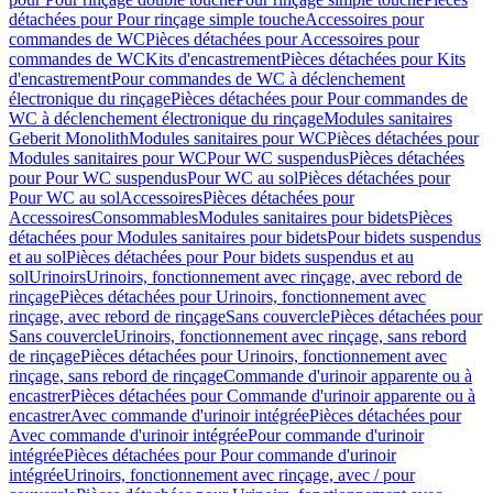
détachées pour Pour rinçage simple touche
Accessoires pour
commandes de WC
Pièces détachées pour Accessoires pour
commandes de WC
Kits d'encastrement
Pièces détachées pour Kits
d'encastrement
Pour commandes de WC à déclenchement
électronique du rinçage
Pièces détachées pour Pour commandes de
WC à déclenchement électronique du rinçage
Modules sanitaires
Geberit Monolith
Modules sanitaires pour WC
Pièces détachées pour
Modules sanitaires pour WC
Pour WC suspendus
Pièces détachées
pour Pour WC suspendus
Pour WC au sol
Pièces détachées pour
Pour WC au sol
Accessoires
Pièces détachées pour
Accessoires
Consommables
Modules sanitaires pour bidets
Pièces
détachées pour Modules sanitaires pour bidets
Pour bidets suspendus
et au sol
Pièces détachées pour Pour bidets suspendus et au
sol
Urinoirs
Urinoirs, fonctionnement avec rinçage, avec rebord de
rinçage
Pièces détachées pour Urinoirs, fonctionnement avec
rinçage, avec rebord de rinçage
Sans couvercle
Pièces détachées pour
Sans couvercle
Urinoirs, fonctionnement avec rinçage, sans rebord
de rinçage
Pièces détachées pour Urinoirs, fonctionnement avec
rinçage, sans rebord de rinçage
Commande d'urinoir apparente ou à
encastrer
Pièces détachées pour Commande d'urinoir apparente ou à
encastrer
Avec commande d'urinoir intégrée
Pièces détachées pour
Avec commande d'urinoir intégrée
Pour commande d'urinoir
intégrée
Pièces détachées pour Pour commande d'urinoir
intégrée
Urinoirs, fonctionnement avec rinçage, avec / pour