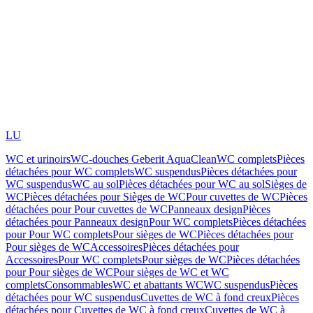
LU
WC et urinoirs
WC-douches Geberit AquaClean
WC complets
Pièces
détachées pour WC complets
WC suspendus
Pièces détachées pour
WC suspendus
WC au sol
Pièces détachées pour WC au sol
Sièges de
WC
Pièces détachées pour Sièges de WC
Pour cuvettes de WC
Pièces
détachées pour Pour cuvettes de WC
Panneaux design
Pièces
détachées pour Panneaux design
Pour WC complets
Pièces détachées
pour Pour WC complets
Pour sièges de WC
Pièces détachées pour
Pour sièges de WC
Accessoires
Pièces détachées pour
Accessoires
Pour WC complets
Pour sièges de WC
Pièces détachées
pour Pour sièges de WC
Pour sièges de WC et WC
complets
Consommables
WC et abattants WC
WC suspendus
Pièces
détachées pour WC suspendus
Cuvettes de WC à fond creux
Pièces
détachées pour Cuvettes de WC à fond creux
Cuvettes de WC à