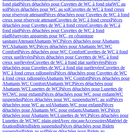
fond plat
Pièces détachées pour Cuvettes de WC à fond plat
WC au
sol
Pièces détachées pour WC au sol
Cuvettes de WC à fond creux
pour réservoir attenant
Pièces détachées pour Cuvettes de WC à fond
creux pour réservoir attenant
Cuvettes de WC à fond creux
Pièces
détachées pour Cuvettes de WC à fond creux
Cuvettes de WC à
fond plat
Pièces détachées pour Cuvettes de WC à fond
plat
Réservoirs apparents pour WC, en céramique
sanitaire
Attenant
Abattants WC
Pièces détachées pour Abattants
WC
Abattants WC
Pièces détachées pour Abattants WC
WC
Comfort
Pièces détachées pour WC Comfort
Cuvettes de WC à fond
creux surélevées
Pièces détachées pour Cuvettes de WC à fond
creux surélevées
Cuvettes de WC à fond plat surélevées
Pièces
détachées pour Cuvettes de WC à fond plat surélevées
Cuvettes de
WC à fond creux rallongées
Pièces détachées pour Cuvettes de WC
à fond creux rallongées
Abattants WC Comfort
Pièces détachées pour
Abattants WC Comfort
Abattants WC
Pièces détachées pour
Abattants WC
Lunettes de WC
Pièces détachées pour Lunettes de
WC
WC pour enfants
Pièces détachées pour WC pour enfants
WC
suspendus
Pièces détachées pour WC suspendus
WC au sol
Pièces
détachées pour WC au sol
Abattants WC pour enfants
Pièces
détachées pour Abattants WC pour enfants
Abattants WC
Pièces
détachées pour Abattants WC
Lunettes de WC
Pièces détachées pour
Lunettes de WC
WC plain-pied
Avec rinçage
Accessoires
Matériel de
fixation
Bidets
Bidets suspendus
Pièces détachées pour Bidets
suspendus
Bidets au sol
Pièces détachées pour Bidets au