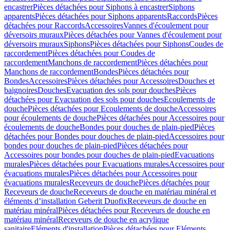
encastrer
Pièces détachées pour Siphons à encastrer
Siphons
apparents
Pièces détachées pour Siphons apparents
Raccords
Pièces
détachées pour Raccords
Accessoires
Vannes d'écoulement pour
déversoirs muraux
Pièces détachées pour Vannes d'écoulement pour
déversoirs muraux
Siphons
Pièces détachées pour Siphons
Coudes de
raccordement
Pièces détachées pour Coudes de
raccordement
Manchons de raccordement
Pièces détachées pour
Manchons de raccordement
Bondes
Pièces détachées pour
Bondes
Accessoires
Pièces détachées pour Accessoires
Douches et
baignoires
Douches
Evacuation des sols pour douches
Pièces
détachées pour Evacuation des sols pour douches
Ecoulements de
douche
Pièces détachées pour Ecoulements de douche
Accessoires
pour écoulements de douche
Pièces détachées pour Accessoires pour
écoulements de douche
Bondes pour douches de plain-pied
Pièces
détachées pour Bondes pour douches de plain-pied
Accessoires pour
bondes pour douches de plain-pied
Pièces détachées pour
Accessoires pour bondes pour douches de plain-pied
Evacuations
murales
Pièces détachées pour Evacuations murales
Accessoires pour
évacuations murales
Pièces détachées pour Accessoires pour
évacuations murales
Receveurs de douche
Pièces détachées pour
Receveurs de douche
Receveurs de douche en matériau minéral et
éléments d’installation Geberit Duofix
Receveurs de douche en
matériau minéral
Pièces détachées pour Receveurs de douche en
matériau minéral
Receveurs de douche en acrylique
sanitaire
Eléments d'installation
Pièces détachées pour Eléments