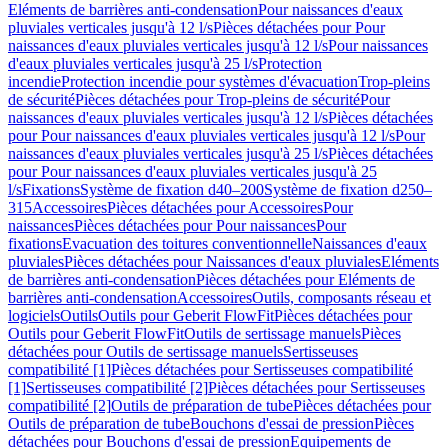
Eléments de barrières anti-condensation
Pour naissances d'eaux
pluviales verticales jusqu'à 12 l/s
Pièces détachées pour Pour
naissances d'eaux pluviales verticales jusqu'à 12 l/s
Pour naissances
d'eaux pluviales verticales jusqu'à 25 l/s
Protection
incendie
Protection incendie pour systèmes d'évacuation
Trop-pleins
de sécurité
Pièces détachées pour Trop-pleins de sécurité
Pour
naissances d'eaux pluviales verticales jusqu'à 12 l/s
Pièces détachées
pour Pour naissances d'eaux pluviales verticales jusqu'à 12 l/s
Pour
naissances d'eaux pluviales verticales jusqu'à 25 l/s
Pièces détachées
pour Pour naissances d'eaux pluviales verticales jusqu'à 25
l/s
Fixations
Système de fixation d40–200
Système de fixation d250–
315
Accessoires
Pièces détachées pour Accessoires
Pour
naissances
Pièces détachées pour Pour naissances
Pour
fixations
Evacuation des toitures conventionnelle
Naissances d'eaux
pluviales
Pièces détachées pour Naissances d'eaux pluviales
Eléments
de barrières anti-condensation
Pièces détachées pour Eléments de
barrières anti-condensation
Accessoires
Outils, composants réseau et
logiciels
Outils
Outils pour Geberit FlowFit
Pièces détachées pour
Outils pour Geberit FlowFit
Outils de sertissage manuels
Pièces
détachées pour Outils de sertissage manuels
Sertisseuses
compatibilité [1]
Pièces détachées pour Sertisseuses compatibilité
[1]
Sertisseuses compatibilité [2]
Pièces détachées pour Sertisseuses
compatibilité [2]
Outils de préparation de tube
Pièces détachées pour
Outils de préparation de tube
Bouchons d'essai de pression
Pièces
détachées pour Bouchons d'essai de pression
Equipements de