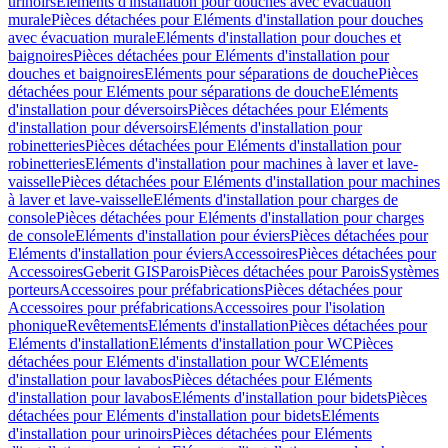
urinoirs
Eléments d'installation pour douches avec évacuation
murale
Pièces détachées pour Eléments d'installation pour douches
avec évacuation murale
Eléments d'installation pour douches et
baignoires
Pièces détachées pour Eléments d'installation pour
douches et baignoires
Eléments pour séparations de douche
Pièces
détachées pour Eléments pour séparations de douche
Eléments
d'installation pour déversoirs
Pièces détachées pour Eléments
d'installation pour déversoirs
Eléments d'installation pour
robinetteries
Pièces détachées pour Eléments d'installation pour
robinetteries
Eléments d'installation pour machines à laver et lave-
vaisselle
Pièces détachées pour Eléments d'installation pour machines
à laver et lave-vaisselle
Eléments d'installation pour charges de
console
Pièces détachées pour Eléments d'installation pour charges
de console
Eléments d'installation pour éviers
Pièces détachées pour
Eléments d'installation pour éviers
Accessoires
Pièces détachées pour
Accessoires
Geberit GIS
Parois
Pièces détachées pour Parois
Systèmes
porteurs
Accessoires pour préfabrications
Pièces détachées pour
Accessoires pour préfabrications
Accessoires pour l'isolation
phonique
Revêtements
Eléments d'installation
Pièces détachées pour
Eléments d'installation
Eléments d'installation pour WC
Pièces
détachées pour Eléments d'installation pour WC
Eléments
d'installation pour lavabos
Pièces détachées pour Eléments
d'installation pour lavabos
Eléments d'installation pour bidets
Pièces
détachées pour Eléments d'installation pour bidets
Eléments
d'installation pour urinoirs
Pièces détachées pour Eléments