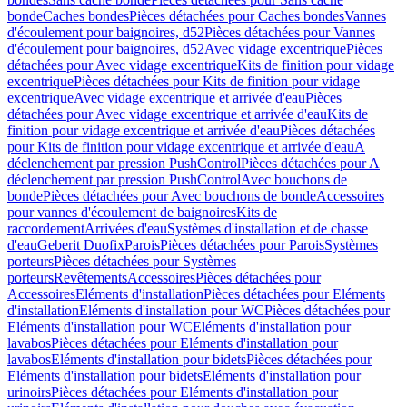
bonde
Caches bondes
Pièces détachées pour Caches bondes
Vannes
d'écoulement pour baignoires, d52
Pièces détachées pour Vannes
d'écoulement pour baignoires, d52
Avec vidage excentrique
Pièces
détachées pour Avec vidage excentrique
Kits de finition pour vidage
excentrique
Pièces détachées pour Kits de finition pour vidage
excentrique
Avec vidage excentrique et arrivée d'eau
Pièces
détachées pour Avec vidage excentrique et arrivée d'eau
Kits de
finition pour vidage excentrique et arrivée d'eau
Pièces détachées
pour Kits de finition pour vidage excentrique et arrivée d'eau
A
déclenchement par pression PushControl
Pièces détachées pour A
déclenchement par pression PushControl
Avec bouchons de
bonde
Pièces détachées pour Avec bouchons de bonde
Accessoires
pour vannes d'écoulement de baignoires
Kits de
raccordement
Arrivées d'eau
Systèmes d'installation et de chasse
d'eau
Geberit Duofix
Parois
Pièces détachées pour Parois
Systèmes
porteurs
Pièces détachées pour Systèmes
porteurs
Revêtements
Accessoires
Pièces détachées pour
Accessoires
Eléments d'installation
Pièces détachées pour Eléments
d'installation
Eléments d'installation pour WC
Pièces détachées pour
Eléments d'installation pour WC
Eléments d'installation pour
lavabos
Pièces détachées pour Eléments d'installation pour
lavabos
Eléments d'installation pour bidets
Pièces détachées pour
Eléments d'installation pour bidets
Eléments d'installation pour
urinoirs
Pièces détachées pour Eléments d'installation pour