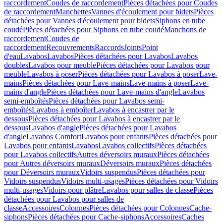
raccordement
Coudes de raccordement
Pièces détachées pour Coudes
de raccordement
Manchettes
Vannes d'écoulement pour bidets
Pièces
détachées pour Vannes d'écoulement pour bidets
Siphons en tube
coudé
Pièces détachées pour Siphons en tube coudé
Manchons de
raccordement
Coudes de
raccordement
Recouvrements
Raccords
Joints
Point
d'eau
Lavabos
Lavabos
Pièces détachées pour Lavabos
Lavabos
doubles
Lavabos pour meuble
Pièces détachées pour Lavabos pour
meuble
Lavabos à poser
Pièces détachées pour Lavabos à poser
Lave-
mains
Pièces détachées pour Lave-mains
Lave-mains à poser
Lave-
mains d'angle
Pièces détachées pour Lave-mains d'angle
Lavabos
semi-emboîtés
Pièces détachées pour Lavabos semi-
emboîtés
Lavabos à emboîter
Lavabos à encastrer par le
dessous
Pièces détachées pour Lavabos à encastrer par le
dessous
Lavabos d'angle
Pièces détachées pour Lavabos
d'angle
Lavabos Comfort
Lavabos pour enfants
Pièces détachées pour
Lavabos pour enfants
Lavabos
Lavabos collectifs
Pièces détachées
pour Lavabos collectifs
Autres déversoirs muraux
Pièces détachées
pour Autres déversoirs muraux
Déversoirs muraux
Pièces détachées
pour Déversoirs muraux
Vidoirs suspendus
Pièces détachées pour
Vidoirs suspendus
Vidoirs multi-usages
Pièces détachées pour Vidoirs
multi-usages
Vidoirs pour plâtre
Lavabos pour salles de classe
Pièces
détachées pour Lavabos pour salles de
classe
Accessoires
Colonnes
Pièces détachées pour Colonnes
Cache-
siphons
Pièces détachées pour Cache-siphons
Accessoires
Caches