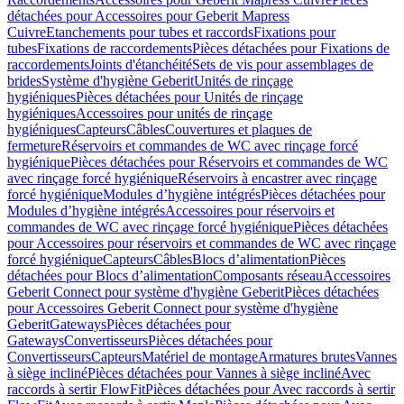
détachées pour Accessoires pour Geberit Mapress
Cuivre
Etanchements pour tubes et raccords
Fixations pour
tubes
Fixations de raccordements
Pièces détachées pour Fixations de
raccordements
Joints d'étanchéité
Sets de vis pour assemblages de
brides
Système d'hygiène Geberit
Unités de rinçage
hygiéniques
Pièces détachées pour Unités de rinçage
hygiéniques
Accessoires pour unités de rinçage
hygiéniques
Capteurs
Câbles
Couvertures et plaques de
fermeture
Réservoirs et commandes de WC avec rinçage forcé
hygiénique
Pièces détachées pour Réservoirs et commandes de WC
avec rinçage forcé hygiénique
Réservoirs à encastrer avec rinçage
forcé hygiénique
Modules d’hygiène intégrés
Pièces détachées pour
Modules d’hygiène intégrés
Accessoires pour réservoirs et
commandes de WC avec rinçage forcé hygiénique
Pièces détachées
pour Accessoires pour réservoirs et commandes de WC avec rinçage
forcé hygiénique
Capteurs
Câbles
Blocs d’alimentation
Pièces
détachées pour Blocs d’alimentation
Composants réseau
Accessoires
Geberit Connect pour système d'hygiène Geberit
Pièces détachées
pour Accessoires Geberit Connect pour système d'hygiène
Geberit
Gateways
Pièces détachées pour
Gateways
Convertisseurs
Pièces détachées pour
Convertisseurs
Capteurs
Matériel de montage
Armatures brutes
Vannes
à siège incliné
Pièces détachées pour Vannes à siège incliné
Avec
raccords à sertir FlowFit
Pièces détachées pour Avec raccords à sertir