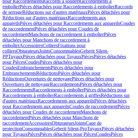
pour Raccordements
Raccords à souder
Raccordements à
emboîter
Pièces détachées pour Raccordements à emboîter
Raccords
de serrage
Réductions sur d'autres matériaux
Pièces détachées pour
Réductions sur d'autres matériaux
Raccordements aux
appareils
Pièces détachées pour Raccordements aux appareils
Coudes
de raccordement
Pièces détachées pour Coudes de
raccordement
Manchons de raccordement à emboîter
Pièces
détachées pour Manchons de raccordement à
emboîter
Accessoires
Colliers
Fixations pour
colliers
Obturateurs
Joints
Consommables
Geberit Silent-
PP
Tuyaux
Pièces détachées pour Tuyaux
Pièces
Pièces détachées
pour Pièces
Coudes
Pièces détachées pour
Coudes
Embranchements
Pièces détachées pour
Embranchements
Réductions
Pièces détachées pour
Réductions
Ouvertures de nettoyage
Pièces détachées pour
Ouvertures de nettoyage
Raccordements
Pièces détachées pour
Raccordements
Raccordements à emboîter
Pièces détachées pour
Raccordements à emboîter
Raccordements à griffes
Réductions sur
d'autres matériaux
Raccordements aux appareils
Pièces détachées
pour Raccordements aux appareils
Coudes de raccordement
Pièces
détachées pour Coudes de raccordement
Manchons de
raccordement
Pièces détachées pour Manchons de
raccordement
Accessoires
Obturateurs
Joints
Cape de
protection
Consommables
Geberit Silent-Pro
Tuyaux
Pièces détachées
pour Tuyaux
Pièces
Pièces détachées pour Pièces
Coudes
Pièces