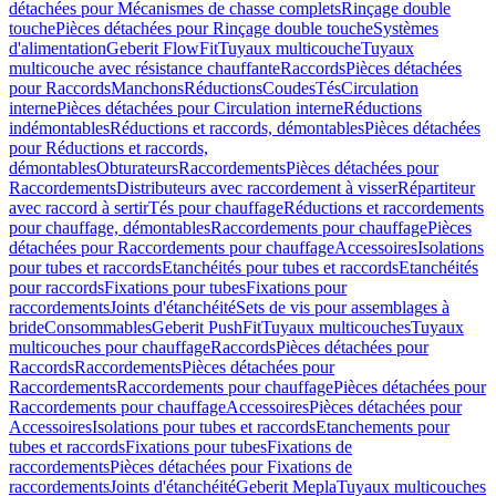
détachées pour Mécanismes de chasse complets
Rinçage double
touche
Pièces détachées pour Rinçage double touche
Systèmes
d'alimentation
Geberit FlowFit
Tuyaux multicouche
Tuyaux
multicouche avec résistance chauffante
Raccords
Pièces détachées
pour Raccords
Manchons
Réductions
Coudes
Tés
Circulation
interne
Pièces détachées pour Circulation interne
Réductions
indémontables
Réductions et raccords, démontables
Pièces détachées
pour Réductions et raccords,
démontables
Obturateurs
Raccordements
Pièces détachées pour
Raccordements
Distributeurs avec raccordement à visser
Répartiteur
avec raccord à sertir
Tés pour chauffage
Réductions et raccordements
pour chauffage, démontables
Raccordements pour chauffage
Pièces
détachées pour Raccordements pour chauffage
Accessoires
Isolations
pour tubes et raccords
Etanchéités pour tubes et raccords
Etanchéités
pour raccords
Fixations pour tubes
Fixations pour
raccordements
Joints d'étanchéité
Sets de vis pour assemblages à
bride
Consommables
Geberit PushFit
Tuyaux multicouches
Tuyaux
multicouches pour chauffage
Raccords
Pièces détachées pour
Raccords
Raccordements
Pièces détachées pour
Raccordements
Raccordements pour chauffage
Pièces détachées pour
Raccordements pour chauffage
Accessoires
Pièces détachées pour
Accessoires
Isolations pour tubes et raccords
Etanchements pour
tubes et raccords
Fixations pour tubes
Fixations de
raccordements
Pièces détachées pour Fixations de
raccordements
Joints d'étanchéité
Geberit Mepla
Tuyaux multicouches