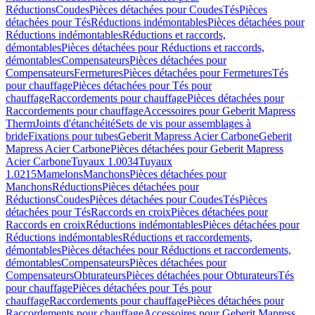
Réductions
Coudes
Pièces détachées pour Coudes
Tés
Pièces
détachées pour Tés
Réductions indémontables
Pièces détachées pour
Réductions indémontables
Réductions et raccords,
démontables
Pièces détachées pour Réductions et raccords,
démontables
Compensateurs
Pièces détachées pour
Compensateurs
Fermetures
Pièces détachées pour Fermetures
Tés
pour chauffage
Pièces détachées pour Tés pour
chauffage
Raccordements pour chauffage
Pièces détachées pour
Raccordements pour chauffage
Accessoires pour Geberit Mapress
Therm
Joints d'étanchéité
Sets de vis pour assemblages à
bride
Fixations pour tubes
Geberit Mapress Acier Carbone
Geberit
Mapress Acier Carbone
Pièces détachées pour Geberit Mapress
Acier Carbone
Tuyaux 1.0034
Tuyaux
1.0215
Mamelons
Manchons
Pièces détachées pour
Manchons
Réductions
Pièces détachées pour
Réductions
Coudes
Pièces détachées pour Coudes
Tés
Pièces
détachées pour Tés
Raccords en croix
Pièces détachées pour
Raccords en croix
Réductions indémontables
Pièces détachées pour
Réductions indémontables
Réductions et raccordements,
démontables
Pièces détachées pour Réductions et raccordements,
démontables
Compensateurs
Pièces détachées pour
Compensateurs
Obturateurs
Pièces détachées pour Obturateurs
Tés
pour chauffage
Pièces détachées pour Tés pour
chauffage
Raccordements pour chauffage
Pièces détachées pour
Raccordements pour chauffage
Accessoires pour Geberit Mapress