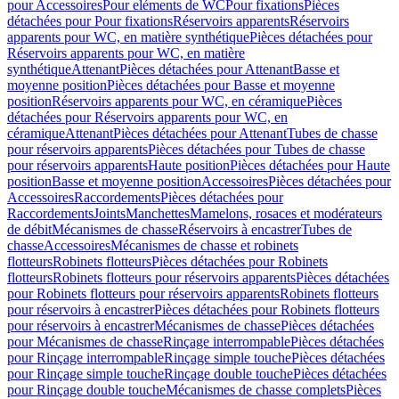
pour Accessoires
Pour eléments de WC
Pour fixations
Pièces
détachées pour Pour fixations
Réservoirs apparents
Réservoirs
apparents pour WC, en matière synthétique
Pièces détachées pour
Réservoirs apparents pour WC, en matière
synthétique
Attenant
Pièces détachées pour Attenant
Basse et
moyenne position
Pièces détachées pour Basse et moyenne
position
Réservoirs apparents pour WC, en céramique
Pièces
détachées pour Réservoirs apparents pour WC, en
céramique
Attenant
Pièces détachées pour Attenant
Tubes de chasse
pour réservoirs apparents
Pièces détachées pour Tubes de chasse
pour réservoirs apparents
Haute position
Pièces détachées pour Haute
position
Basse et moyenne position
Accessoires
Pièces détachées pour
Accessoires
Raccordements
Pièces détachées pour
Raccordements
Joints
Manchettes
Mamelons, rosaces et modérateurs
de débit
Mécanismes de chasse
Réservoirs à encastrer
Tubes de
chasse
Accessoires
Mécanismes de chasse et robinets
flotteurs
Robinets flotteurs
Pièces détachées pour Robinets
flotteurs
Robinets flotteurs pour réservoirs apparents
Pièces détachées
pour Robinets flotteurs pour réservoirs apparents
Robinets flotteurs
pour réservoirs à encastrer
Pièces détachées pour Robinets flotteurs
pour réservoirs à encastrer
Mécanismes de chasse
Pièces détachées
pour Mécanismes de chasse
Rinçage interrompable
Pièces détachées
pour Rinçage interrompable
Rinçage simple touche
Pièces détachées
pour Rinçage simple touche
Rinçage double touche
Pièces détachées
pour Rinçage double touche
Mécanismes de chasse complets
Pièces