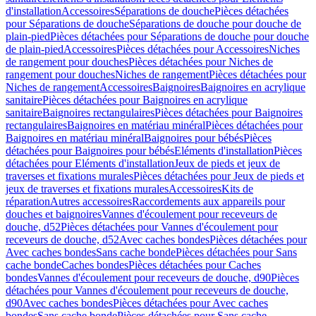
d'installation
Accessoires
Séparations de douche
Pièces détachées
pour Séparations de douche
Séparations de douche pour douche de
plain-pied
Pièces détachées pour Séparations de douche pour douche
de plain-pied
Accessoires
Pièces détachées pour Accessoires
Niches
de rangement pour douches
Pièces détachées pour Niches de
rangement pour douches
Niches de rangement
Pièces détachées pour
Niches de rangement
Accessoires
Baignoires
Baignoires en acrylique
sanitaire
Pièces détachées pour Baignoires en acrylique
sanitaire
Baignoires rectangulaires
Pièces détachées pour Baignoires
rectangulaires
Baignoires en matériau minéral
Pièces détachées pour
Baignoires en matériau minéral
Baignoires pour bébés
Pièces
détachées pour Baignoires pour bébés
Eléments d'installation
Pièces
détachées pour Eléments d'installation
Jeux de pieds et jeux de
traverses et fixations murales
Pièces détachées pour Jeux de pieds et
jeux de traverses et fixations murales
Accessoires
Kits de
réparation
Autres accessoires
Raccordements aux appareils pour
douches et baignoires
Vannes d'écoulement pour receveurs de
douche, d52
Pièces détachées pour Vannes d'écoulement pour
receveurs de douche, d52
Avec caches bondes
Pièces détachées pour
Avec caches bondes
Sans cache bonde
Pièces détachées pour Sans
cache bonde
Caches bondes
Pièces détachées pour Caches
bondes
Vannes d'écoulement pour receveurs de douche, d90
Pièces
détachées pour Vannes d'écoulement pour receveurs de douche,
d90
Avec caches bondes
Pièces détachées pour Avec caches
bondes
Sans cache bonde
Pièces détachées pour Sans cache