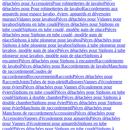
détachées pour Accessoires
Pour robinetteries de lavabo
Pièces
détachées pour Pour robinetteries de lavabo
Raccordements aux
appareils pour espace lavabo, éviers, appareils et déversoirs
muraux
Vidages pour lavabos
Pièces détachées pour Vidages pour
lavabos
Siphons en tube coudé
Pièces détachées pour Siphons en
tube coudé
Siphons en tube coudé, modèle gain de place
Pièces
détachées pour Siphons en tube coudé, modèle gain de
place
Siphons à tube plongeur pour lavabos
Pièces détachées pour
Siphons à tube plongeur pour lavabos
Siphons à tube plongeur pour
lavabos, modèle gain de place
Pièces détachées pour Siphons à tube
plongeur pour lavabos, modèle gain de place
Siphons à
encastrer
Pièces détachées pour Siphons à encastrer
Raccordements
de lavabo
Pièces détachées pour Raccordements de lavabo
Manchons
de raccordement
Coudes de
raccordement
Recouvrements
Raccords
Pièces détachées pour
Raccords
Joints
Tubes de trop-plein
Rallonges
Vannes d'écoulement
pour éviers
Pièces détachées pour Vannes d'écoulement pour
éviers
Siphons en tube coudé
Pièces détachées pour Siphons en tube
coudé
Siphons à double chambre
Pièces détachées pour Siphons à
double chambre
Siphons pour évier
Pièces détachées pour Siphons
pour évier
Manchons de raccordement
Pièces détachées pour
Manchons de raccordement
Accessoires
Pièces détachées pour
Accessoires
Vannes d'écoulement pour appareils
Pièces détachées
pour Vannes d'écoulement pour appareils
Siphons en tube
coudé
Pièces détachées pour Siphons en tube coudé
Siphons à