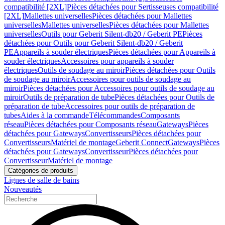
compatibilité [2XL]
Pièces détachées pour Sertisseuses compatibilité
[2XL]
Mallettes universelles
Pièces détachées pour Mallettes
universelles
Mallettes universelles
Pièces détachées pour Mallettes
universelles
Outils pour Geberit Silent-db20 / Geberit PE
Pièces
détachées pour Outils pour Geberit Silent-db20 / Geberit
PE
Appareils à souder électriques
Pièces détachées pour Appareils à
souder électriques
Accessoires pour appareils à souder
électriques
Outils de soudage au miroir
Pièces détachées pour Outils
de soudage au miroir
Accessoires pour outils de soudage au
miroir
Pièces détachées pour Accessoires pour outils de soudage au
miroir
Outils de préparation de tube
Pièces détachées pour Outils de
préparation de tube
Accessoires pour outils de préparation de
tubes
Aides à la commande
Télécommandes
Composants
réseau
Pièces détachées pour Composants réseau
Gateways
Pièces
détachées pour Gateways
Convertisseurs
Pièces détachées pour
Convertisseurs
Matériel de montage
Geberit Connect
Gateways
Pièces
détachées pour Gateways
Convertisseur
Pièces détachées pour
Convertisseur
Matériel de montage
Catégories de produits
Lignes de salle de bains
Nouveautés