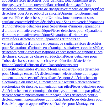
couvercle
Pièces détachées pour Urinoirs, fonctionnement avec
rinçage, avec / pour couvercle
Sans rebord de rinçage
Pièces
détachées pour Sans rebord de rinçage
Avec rebord de rinçage
Pièces
détachées pour Avec rebord de rinçage
Urinoirs, fonctionnement
sans eau
Pièces détachées pour Urinoirs, fonctionnement sans
eau
Sans couvercle
Pièces détachées pour Sans couvercle
Séparations
d'urinoirs
Pièces détachées pour Séparations d'urinoirs
Séparations
d'urinoirs en matière synthétique
Pièces détachées pour Séparations
d'urinoirs en matière synthétique
Séparations d'urinoirs en
verre
Pièces détachées pour Séparations d'urinoirs en
verre
Séparations d'urinoirs en céramique sanitaire
Pièces détachées
pour Séparations d'urinoirs en céramique sanitaire
Accessoires
Pièces
détachées pour Accessoires
Siphons et accessoires de siphons
Tubes
de chasse, coudes de chasse et réductions
Pièces détachées pour
Tubes de chasse, coudes de chasse et réductions
Matériel de
fixation
Bondes
Diffuseur d’eau
Raccordements aux
appareils
Commandes d'urinoir
Montage encastré
Pièces détachées
pour Montage encastré
A déclenchement électronique du rinçage,
alimentation sur secteur
Pièces détachées pour A déclenchement
électronique du rinçage, alimentation sur secteur
A déclenchement
électronique du rinçage, alimentation par piles
Pièces détachées pour
A déclenchement électronique du rinçage, alimentation par piles
A
déclenchement pneumatique du rinçage
Pièces détachées pour A
déclenchement pneumatique du rinçage
Basic
Pièces détachées pour
Basic
Montage en apparent
Pièces détachées pour Montage en