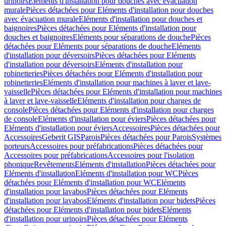
urinoirs
Eléments d'installation pour douches avec évacuation
murale
Pièces détachées pour Eléments d'installation pour douches
avec évacuation murale
Eléments d'installation pour douches et
baignoires
Pièces détachées pour Eléments d'installation pour
douches et baignoires
Eléments pour séparations de douche
Pièces
détachées pour Eléments pour séparations de douche
Eléments
d'installation pour déversoirs
Pièces détachées pour Eléments
d'installation pour déversoirs
Eléments d'installation pour
robinetteries
Pièces détachées pour Eléments d'installation pour
robinetteries
Eléments d'installation pour machines à laver et lave-
vaisselle
Pièces détachées pour Eléments d'installation pour machines
à laver et lave-vaisselle
Eléments d'installation pour charges de
console
Pièces détachées pour Eléments d'installation pour charges
de console
Eléments d'installation pour éviers
Pièces détachées pour
Eléments d'installation pour éviers
Accessoires
Pièces détachées pour
Accessoires
Geberit GIS
Parois
Pièces détachées pour Parois
Systèmes
porteurs
Accessoires pour préfabrications
Pièces détachées pour
Accessoires pour préfabrications
Accessoires pour l'isolation
phonique
Revêtements
Eléments d'installation
Pièces détachées pour
Eléments d'installation
Eléments d'installation pour WC
Pièces
détachées pour Eléments d'installation pour WC
Eléments
d'installation pour lavabos
Pièces détachées pour Eléments
d'installation pour lavabos
Eléments d'installation pour bidets
Pièces
détachées pour Eléments d'installation pour bidets
Eléments
d'installation pour urinoirs
Pièces détachées pour Eléments