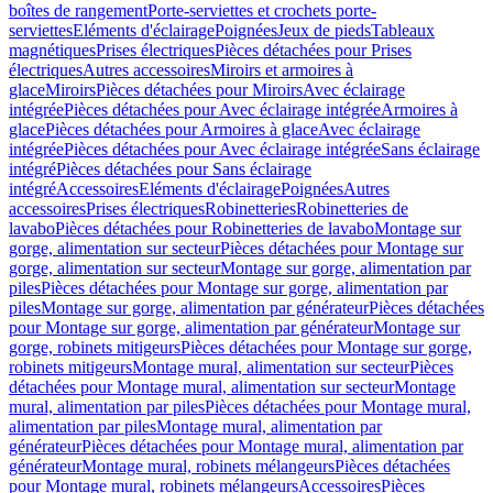
boîtes de rangement
Porte-serviettes et crochets porte-
serviettes
Eléments d'éclairage
Poignées
Jeux de pieds
Tableaux
magnétiques
Prises électriques
Pièces détachées pour Prises
électriques
Autres accessoires
Miroirs et armoires à
glace
Miroirs
Pièces détachées pour Miroirs
Avec éclairage
intégrée
Pièces détachées pour Avec éclairage intégrée
Armoires à
glace
Pièces détachées pour Armoires à glace
Avec éclairage
intégrée
Pièces détachées pour Avec éclairage intégrée
Sans éclairage
intégré
Pièces détachées pour Sans éclairage
intégré
Accessoires
Eléments d'éclairage
Poignées
Autres
accessoires
Prises électriques
Robinetteries
Robinetteries de
lavabo
Pièces détachées pour Robinetteries de lavabo
Montage sur
gorge, alimentation sur secteur
Pièces détachées pour Montage sur
gorge, alimentation sur secteur
Montage sur gorge, alimentation par
piles
Pièces détachées pour Montage sur gorge, alimentation par
piles
Montage sur gorge, alimentation par générateur
Pièces détachées
pour Montage sur gorge, alimentation par générateur
Montage sur
gorge, robinets mitigeurs
Pièces détachées pour Montage sur gorge,
robinets mitigeurs
Montage mural, alimentation sur secteur
Pièces
détachées pour Montage mural, alimentation sur secteur
Montage
mural, alimentation par piles
Pièces détachées pour Montage mural,
alimentation par piles
Montage mural, alimentation par
générateur
Pièces détachées pour Montage mural, alimentation par
générateur
Montage mural, robinets mélangeurs
Pièces détachées
pour Montage mural, robinets mélangeurs
Accessoires
Pièces