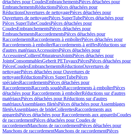
détachées pour Coudes
Embranchements
Pièces détachées pour
Embranchements
Réductions
Pièces détachées pour
Réductions
Ouvertures de nettoyage
Pièces détachées pour
Ouvertures de nettoyage
Pièces SuperTube
Pièces détachées pour
Pièces SuperTube
Coudes
Pièces détachées pour
Coudes
Embranchements
Pièces détachées pour
Embranchements
Raccordements
Pièces détachées pour
Raccordements
Raccordements à emboîter
Pièces détachées pour
Raccordements à emboîter
Raccordements à griffes
Réductions sur
d'autres matériaux
Accessoires
Pièces détachées pour
Accessoires
Colliers
Obturateurs
Joints
Pièces détachées pour
Joints
Consommables
Geberit PE
Tuyaux
Pièces
Pièces détachées pour
Pièces
Coudes
Embranchements
Réductions
Ouvertures de
nettoyage
Pièces détachées pour Ouvertures de
nettoyage
Réductions
Pièces SuperTube
Pièces
spéciales
Raccordements
Pièces détachées pour
Raccordements
Raccords soudés
Raccordements à emboîter
Pièces
détachées pour Raccordements à emboîter
Réductions sur d'autres
matériaux
Pièces détachées pour Réductions sur d'autres
matériaux
Assemblages filetés
Pièces détachées pour Assemblages
filetés
Assemblages de bride
Collerettes
Raccordements aux
appareils
Pièces détachées pour Raccordements aux appareils
Coudes
de raccordement
Pièces détachées pour Coudes de
raccordement
Manchons de raccordement
Pièces détachées pour
Manchons de raccordement
Manchons de raccordement
Pièces