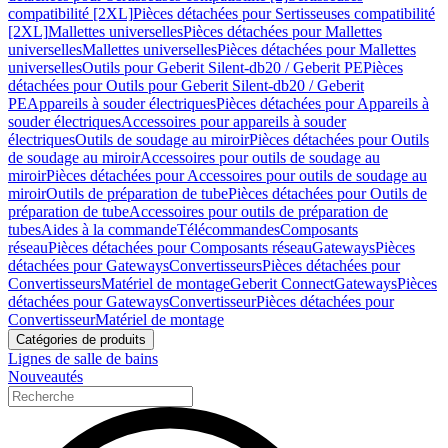
compatibilité [2XL]
Pièces détachées pour Sertisseuses compatibilité
[2XL]
Mallettes universelles
Pièces détachées pour Mallettes
universelles
Mallettes universelles
Pièces détachées pour Mallettes
universelles
Outils pour Geberit Silent-db20 / Geberit PE
Pièces
détachées pour Outils pour Geberit Silent-db20 / Geberit
PE
Appareils à souder électriques
Pièces détachées pour Appareils à
souder électriques
Accessoires pour appareils à souder
électriques
Outils de soudage au miroir
Pièces détachées pour Outils
de soudage au miroir
Accessoires pour outils de soudage au
miroir
Pièces détachées pour Accessoires pour outils de soudage au
miroir
Outils de préparation de tube
Pièces détachées pour Outils de
préparation de tube
Accessoires pour outils de préparation de
tubes
Aides à la commande
Télécommandes
Composants
réseau
Pièces détachées pour Composants réseau
Gateways
Pièces
détachées pour Gateways
Convertisseurs
Pièces détachées pour
Convertisseurs
Matériel de montage
Geberit Connect
Gateways
Pièces
détachées pour Gateways
Convertisseur
Pièces détachées pour
Convertisseur
Matériel de montage
Catégories de produits
Lignes de salle de bains
Nouveautés