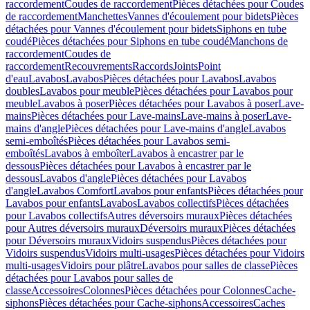
raccordement
Coudes de raccordement
Pièces détachées pour Coudes
de raccordement
Manchettes
Vannes d'écoulement pour bidets
Pièces
détachées pour Vannes d'écoulement pour bidets
Siphons en tube
coudé
Pièces détachées pour Siphons en tube coudé
Manchons de
raccordement
Coudes de
raccordement
Recouvrements
Raccords
Joints
Point
d'eau
Lavabos
Lavabos
Pièces détachées pour Lavabos
Lavabos
doubles
Lavabos pour meuble
Pièces détachées pour Lavabos pour
meuble
Lavabos à poser
Pièces détachées pour Lavabos à poser
Lave-
mains
Pièces détachées pour Lave-mains
Lave-mains à poser
Lave-
mains d'angle
Pièces détachées pour Lave-mains d'angle
Lavabos
semi-emboîtés
Pièces détachées pour Lavabos semi-
emboîtés
Lavabos à emboîter
Lavabos à encastrer par le
dessous
Pièces détachées pour Lavabos à encastrer par le
dessous
Lavabos d'angle
Pièces détachées pour Lavabos
d'angle
Lavabos Comfort
Lavabos pour enfants
Pièces détachées pour
Lavabos pour enfants
Lavabos
Lavabos collectifs
Pièces détachées
pour Lavabos collectifs
Autres déversoirs muraux
Pièces détachées
pour Autres déversoirs muraux
Déversoirs muraux
Pièces détachées
pour Déversoirs muraux
Vidoirs suspendus
Pièces détachées pour
Vidoirs suspendus
Vidoirs multi-usages
Pièces détachées pour Vidoirs
multi-usages
Vidoirs pour plâtre
Lavabos pour salles de classe
Pièces
détachées pour Lavabos pour salles de
classe
Accessoires
Colonnes
Pièces détachées pour Colonnes
Cache-
siphons
Pièces détachées pour Cache-siphons
Accessoires
Caches