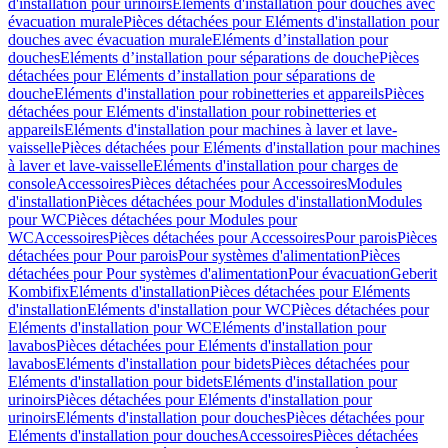
d'installation pour urinoirs
Eléments d'installation pour douches avec
évacuation murale
Pièces détachées pour Eléments d'installation pour
douches avec évacuation murale
Eléments d’installation pour
douches
Eléments d’installation pour séparations de douche
Pièces
détachées pour Eléments d’installation pour séparations de
douche
Eléments d'installation pour robinetteries et appareils
Pièces
détachées pour Eléments d'installation pour robinetteries et
appareils
Eléments d'installation pour machines à laver et lave-
vaisselle
Pièces détachées pour Eléments d'installation pour machines
à laver et lave-vaisselle
Eléments d'installation pour charges de
console
Accessoires
Pièces détachées pour Accessoires
Modules
d'installation
Pièces détachées pour Modules d'installation
Modules
pour WC
Pièces détachées pour Modules pour
WC
Accessoires
Pièces détachées pour Accessoires
Pour parois
Pièces
détachées pour Pour parois
Pour systèmes d'alimentation
Pièces
détachées pour Pour systèmes d'alimentation
Pour évacuation
Geberit
Kombifix
Eléments d'installation
Pièces détachées pour Eléments
d'installation
Eléments d'installation pour WC
Pièces détachées pour
Eléments d'installation pour WC
Eléments d'installation pour
lavabos
Pièces détachées pour Eléments d'installation pour
lavabos
Eléments d'installation pour bidets
Pièces détachées pour
Eléments d'installation pour bidets
Eléments d'installation pour
urinoirs
Pièces détachées pour Eléments d'installation pour
urinoirs
Eléments d'installation pour douches
Pièces détachées pour
Eléments d'installation pour douches
Accessoires
Pièces détachées