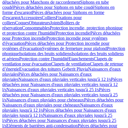
détachées pour Manchons de raccordement
Siphons en tube
coudé
Pièces détachées pour Siphons en tube coudé
Siphons en
forme d'escargot
Pièces détachées pour Siphons en forme
d'escargot
Accessoires
Colliers
Fixations pour
colliers
Coques
Obturateurs
Joints
Boîtiers de
réservation
Consommables
Protection incendie, protection phonique
et protection contre l'humidité
Protection incendie
Pièces détachées
pour Protection incendie
Protection incendie pour systèmes
d'évacuation
Pièces détachées pour Protection incendie pour
systèmes d'évacuation
Systèmes de fermeture pour plafond
Protection
phonique
Isolations des bruits solidiens
Isolations des bruits solidiens
et aériens
Protection contre l'humidité
Etanchements
Clapets de
ventilation pour évacuation
Clapets de ventilation
Clapets de retenue
d’énergie
Evacuation des toitures Geberit Pluvia
Naissances d'eaux
pluviales
Pièces détachées pour Naissances d'eaux
pluviales
Naissances d'eaux pluviales verticales jusqu'à 12 l/s
Pièces
détachées pour Naissances d'eaux pluviales verticales jusqu'à 12
l/s
Naissances d'eaux pluviales verticales jusqu'à 25 l/s
Pièces
détachées pour Naissances d'eaux pluviales verticales jusqu'à 25
l/s
Naissances d'eaux pluviales pour chéneaux
Pièces détachées pour
Naissances d'eaux pluviales pour chéneaux
Naissances d'eaux
pluviales jusqu'à 12 l/s
Pièces détachées pour Naissances d'eaux
pluviales jusqu'à 12 l/s
Naissances d'eaux pluviales jusqu'à 25
l/s
Pièces détachées pour Naissances d'eaux pluviales jusqu'à 25
l/s
Eléments de barrières anti-condensation
Pièces détachées pour