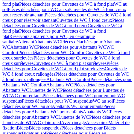
fond plat
Pièces détachées pour Cuvettes de WC à fond plat
WC au
sol
Pièces détachées pour WC au sol
Cuvettes de WC à fond creux
pour réservoir attenant
Pièces détachées pour Cuvettes de WC à fond
creux pour réservoir attenant
Cuvettes de WC à fond creux
Pièces
détachées pour Cuvettes de WC à fond creux
Cuvettes de WC à
fond plat
Pièces détachées pour Cuvettes de WC à fond
plat
Réservoirs apparents pour WC, en céramique
sanitaire
Attenant
Abattants WC
Pièces détachées pour Abattants
WC
Abattants WC
Pièces détachées pour Abattants WC
WC
Comfort
Pièces détachées pour WC Comfort
Cuvettes de WC à fond
creux surélevées
Pièces détachées pour Cuvettes de WC à fond
creux surélevées
Cuvettes de WC à fond plat surélevées
Pièces
détachées pour Cuvettes de WC à fond plat surélevées
Cuvettes de
WC à fond creux rallongées
Pièces détachées pour Cuvettes de WC
à fond creux rallongées
Abattants WC Comfort
Pièces détachées pour
Abattants WC Comfort
Abattants WC
Pièces détachées pour
Abattants WC
Lunettes de WC
Pièces détachées pour Lunettes de
WC
WC pour enfants
Pièces détachées pour WC pour enfants
WC
suspendus
Pièces détachées pour WC suspendus
WC au sol
Pièces
détachées pour WC au sol
Abattants WC pour enfants
Pièces
détachées pour Abattants WC pour enfants
Abattants WC
Pièces
détachées pour Abattants WC
Lunettes de WC
Pièces détachées pour
Lunettes de WC
WC plain-pied
Avec rinçage
Accessoires
Matériel de
fixation
Bidets
Bidets suspendus
Pièces détachées pour Bidets
suspendus
Bidets au sol
Pièces détachées pour Bidets au