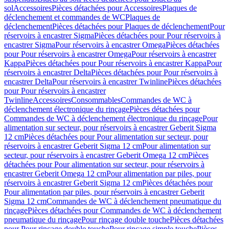
sol
Accessoires
Pièces détachées pour Accessoires
Plaques de
déclenchement et commandes de WC
Plaques de
déclenchement
Pièces détachées pour Plaques de déclenchement
Pour
réservoirs à encastrer Sigma
Pièces détachées pour Pour réservoirs à
encastrer Sigma
Pour réservoirs à encastrer Omega
Pièces détachées
pour Pour réservoirs à encastrer Omega
Pour réservoirs à encastrer
Kappa
Pièces détachées pour Pour réservoirs à encastrer Kappa
Pour
réservoirs à encastrer Delta
Pièces détachées pour Pour réservoirs à
encastrer Delta
Pour réservoirs à encastrer Twinline
Pièces détachées
pour Pour réservoirs à encastrer
Twinline
Accessoires
Consommables
Commandes de WC à
déclenchement électronique du rinçage
Pièces détachées pour
Commandes de WC à déclenchement électronique du rinçage
Pour
alimentation sur secteur, pour réservoirs à encastrer Geberit Sigma
12 cm
Pièces détachées pour Pour alimentation sur secteur, pour
réservoirs à encastrer Geberit Sigma 12 cm
Pour alimentation sur
secteur, pour réservoirs à encastrer Geberit Omega 12 cm
Pièces
détachées pour Pour alimentation sur secteur, pour réservoirs à
encastrer Geberit Omega 12 cm
Pour alimentation par piles, pour
réservoirs à encastrer Geberit Sigma 12 cm
Pièces détachées pour
Pour alimentation par piles, pour réservoirs à encastrer Geberit
Sigma 12 cm
Commandes de WC à déclenchement pneumatique du
rinçage
Pièces détachées pour Commandes de WC à déclenchement
pneumatique du rinçage
Pour rinçage double touche
Pièces détachées
pour Pour rinçage double touche
Pour rinçage simple touche
Pièces