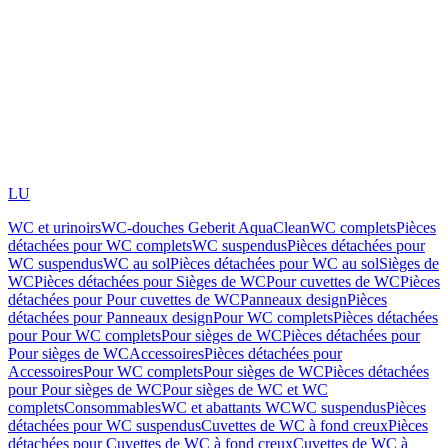
LU
WC et urinoirs
WC-douches Geberit AquaClean
WC complets
Pièces
détachées pour WC complets
WC suspendus
Pièces détachées pour
WC suspendus
WC au sol
Pièces détachées pour WC au sol
Sièges de
WC
Pièces détachées pour Sièges de WC
Pour cuvettes de WC
Pièces
détachées pour Pour cuvettes de WC
Panneaux design
Pièces
détachées pour Panneaux design
Pour WC complets
Pièces détachées
pour Pour WC complets
Pour sièges de WC
Pièces détachées pour
Pour sièges de WC
Accessoires
Pièces détachées pour
Accessoires
Pour WC complets
Pour sièges de WC
Pièces détachées
pour Pour sièges de WC
Pour sièges de WC et WC
complets
Consommables
WC et abattants WC
WC suspendus
Pièces
détachées pour WC suspendus
Cuvettes de WC à fond creux
Pièces
détachées pour Cuvettes de WC à fond creux
Cuvettes de WC à