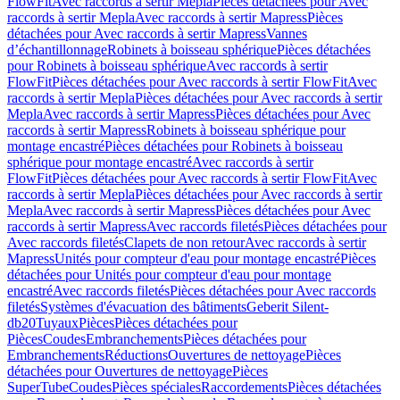
FlowFit
Avec raccords à sertir Mepla
Pièces détachées pour Avec
raccords à sertir Mepla
Avec raccords à sertir Mapress
Pièces
détachées pour Avec raccords à sertir Mapress
Vannes
d’échantillonnage
Robinets à boisseau sphérique
Pièces détachées
pour Robinets à boisseau sphérique
Avec raccords à sertir
FlowFit
Pièces détachées pour Avec raccords à sertir FlowFit
Avec
raccords à sertir Mepla
Pièces détachées pour Avec raccords à sertir
Mepla
Avec raccords à sertir Mapress
Pièces détachées pour Avec
raccords à sertir Mapress
Robinets à boisseau sphérique pour
montage encastré
Pièces détachées pour Robinets à boisseau
sphérique pour montage encastré
Avec raccords à sertir
FlowFit
Pièces détachées pour Avec raccords à sertir FlowFit
Avec
raccords à sertir Mepla
Pièces détachées pour Avec raccords à sertir
Mepla
Avec raccords à sertir Mapress
Pièces détachées pour Avec
raccords à sertir Mapress
Avec raccords filetés
Pièces détachées pour
Avec raccords filetés
Clapets de non retour
Avec raccords à sertir
Mapress
Unités pour compteur d'eau pour montage encastré
Pièces
détachées pour Unités pour compteur d'eau pour montage
encastré
Avec raccords filetés
Pièces détachées pour Avec raccords
filetés
Systèmes d'évacuation des bâtiments
Geberit Silent-
db20
Tuyaux
Pièces
Pièces détachées pour
Pièces
Coudes
Embranchements
Pièces détachées pour
Embranchements
Réductions
Ouvertures de nettoyage
Pièces
détachées pour Ouvertures de nettoyage
Pièces
SuperTube
Coudes
Pièces spéciales
Raccordements
Pièces détachées