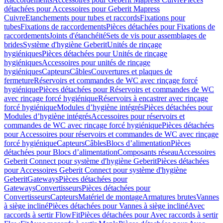
détachées pour Accessoires pour Geberit Mapress
Cuivre
Etanchements pour tubes et raccords
Fixations pour
tubes
Fixations de raccordements
Pièces détachées pour Fixations de
raccordements
Joints d'étanchéité
Sets de vis pour assemblages de
brides
Système d'hygiène Geberit
Unités de rinçage
hygiéniques
Pièces détachées pour Unités de rinçage
hygiéniques
Accessoires pour unités de rinçage
hygiéniques
Capteurs
Câbles
Couvertures et plaques de
fermeture
Réservoirs et commandes de WC avec rinçage forcé
hygiénique
Pièces détachées pour Réservoirs et commandes de WC
avec rinçage forcé hygiénique
Réservoirs à encastrer avec rinçage
forcé hygiénique
Modules d’hygiène intégrés
Pièces détachées pour
Modules d’hygiène intégrés
Accessoires pour réservoirs et
commandes de WC avec rinçage forcé hygiénique
Pièces détachées
pour Accessoires pour réservoirs et commandes de WC avec rinçage
forcé hygiénique
Capteurs
Câbles
Blocs d’alimentation
Pièces
détachées pour Blocs d’alimentation
Composants réseau
Accessoires
Geberit Connect pour système d'hygiène Geberit
Pièces détachées
pour Accessoires Geberit Connect pour système d'hygiène
Geberit
Gateways
Pièces détachées pour
Gateways
Convertisseurs
Pièces détachées pour
Convertisseurs
Capteurs
Matériel de montage
Armatures brutes
Vannes
à siège incliné
Pièces détachées pour Vannes à siège incliné
Avec
raccords à sertir FlowFit
Pièces détachées pour Avec raccords à sertir