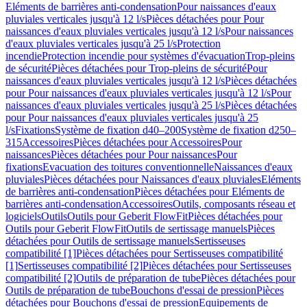
Eléments de barrières anti-condensation
Pour naissances d'eaux
pluviales verticales jusqu'à 12 l/s
Pièces détachées pour Pour
naissances d'eaux pluviales verticales jusqu'à 12 l/s
Pour naissances
d'eaux pluviales verticales jusqu'à 25 l/s
Protection
incendie
Protection incendie pour systèmes d'évacuation
Trop-pleins
de sécurité
Pièces détachées pour Trop-pleins de sécurité
Pour
naissances d'eaux pluviales verticales jusqu'à 12 l/s
Pièces détachées
pour Pour naissances d'eaux pluviales verticales jusqu'à 12 l/s
Pour
naissances d'eaux pluviales verticales jusqu'à 25 l/s
Pièces détachées
pour Pour naissances d'eaux pluviales verticales jusqu'à 25
l/s
Fixations
Système de fixation d40–200
Système de fixation d250–
315
Accessoires
Pièces détachées pour Accessoires
Pour
naissances
Pièces détachées pour Pour naissances
Pour
fixations
Evacuation des toitures conventionnelle
Naissances d'eaux
pluviales
Pièces détachées pour Naissances d'eaux pluviales
Eléments
de barrières anti-condensation
Pièces détachées pour Eléments de
barrières anti-condensation
Accessoires
Outils, composants réseau et
logiciels
Outils
Outils pour Geberit FlowFit
Pièces détachées pour
Outils pour Geberit FlowFit
Outils de sertissage manuels
Pièces
détachées pour Outils de sertissage manuels
Sertisseuses
compatibilité [1]
Pièces détachées pour Sertisseuses compatibilité
[1]
Sertisseuses compatibilité [2]
Pièces détachées pour Sertisseuses
compatibilité [2]
Outils de préparation de tube
Pièces détachées pour
Outils de préparation de tube
Bouchons d'essai de pression
Pièces
détachées pour Bouchons d'essai de pression
Equipements de