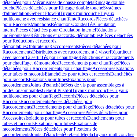
détachées pour Mécanismes de chasse complets
Rinçage double
touche
Pièces détachées pour Rinçage double touche
Systèmes
d'alimentation
Geberit FlowFit
Tuyaux multicouche
Tuyaux
multicouche avec résistance chauffante
Raccords
Pièces détachées
pour Raccords
Manchons
Réductions
Coudes
Tés
Circulation
interne
Pièces détachées pour Circulation interne
Réductions
indémontables
Réductions et raccords, démontables
Pièces détachées
pour Réductions et raccords,
démontables
Obturateurs
Raccordements
Pièces détachées pour
Raccordements
Distributeurs avec raccordement à visser
Répartiteur
avec raccord à sertir
Tés pour chauffage
Réductions et raccordements
pour chauffage, démontables
Raccordements pour chauffage
Pièces
détachées pour Raccordements pour chauffage
Accessoires
Isolations
pour tubes et raccords
Etanchéités pour tubes et raccords
Etanchéités
pour raccords
Fixations pour tubes
Fixations pour
raccordements
Joints d'étanchéité
Sets de vis pour assemblages à
bride
Consommables
Geberit PushFit
Tuyaux multicouches
Tuyaux
multicouches pour chauffage
Raccords
Pièces détachées pour
Raccords
Raccordements
Pièces détachées pour
Raccordements
Raccordements pour chauffage
Pièces détachées pour
Raccordements pour chauffage
Accessoires
Pièces détachées pour
Accessoires
Isolations pour tubes et raccords
Etanchements pour
tubes et raccords
Fixations pour tubes
Fixations de
raccordements
Pièces détachées pour Fixations de
raccordements
Joints d'étanchéité
Geberit Mepla
Tuyaux multicouches