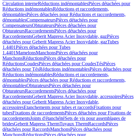
Circulation interne
Réductions indémontables
Pièces détachées pour
Réductions indémontables
Réductions et raccordements,
démontables
Pièces détachées pour Réductions et raccordements,
démontables
Compensateurs
Pièces détachées pour
Compensateurs
Obturateurs
Pièces détachées pour
Obturateurs
Raccordements
Pièces détachées pour
Raccordements
Geberit Mapress Acier Inoxydable, gaz
Pièces
détachées pour Geberit Mapress Acier Inoxydable, gaz
Tubes
1.4401
Pièces détachées pour Tubes
1.4401
Mamelons
Manchons
Pièces détachées pour
Manchons
Réductions
Pièces détachées pour
Réductions
Coudes
Pièces détachées pour Coudes
Tés
Pièces
détachées pour Tés
Réductions indémontables
Pièces détachées pour
Réductions indémontables
Réductions et raccordements,
démontables
Pièces détachées pour Réductions et raccordements,
démontables
Obturateurs
Pièces détachées pour
Obturateurs
Raccordements
Pièces détachées pour
Raccordements
Geberit Mapress Acier Inoxydable, accessoires
Pièces
détachées pour Geberit Mapress Acier Inoxydable,
accessoires
Etanchements pour tubes et raccords
Fixations pour
tubes
Fixations de raccordements
Pièces détachées pour Fixations de
raccordements
Joints d'étanchéité
Sets de vis pour assemblages de
brides
Geberit Mapress Therm
Tuyaux Therm
Raccords
Pièces
détachées pour Raccords
Manchons
Pièces détachées pour
Manchons
Réductions
Pièces détachées pour