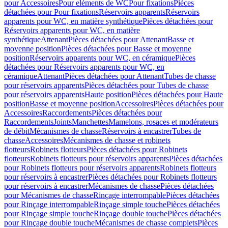
pour Accessoires
Pour eléments de WC
Pour fixations
Pièces
détachées pour Pour fixations
Réservoirs apparents
Réservoirs
apparents pour WC, en matière synthétique
Pièces détachées pour
Réservoirs apparents pour WC, en matière
synthétique
Attenant
Pièces détachées pour Attenant
Basse et
moyenne position
Pièces détachées pour Basse et moyenne
position
Réservoirs apparents pour WC, en céramique
Pièces
détachées pour Réservoirs apparents pour WC, en
céramique
Attenant
Pièces détachées pour Attenant
Tubes de chasse
pour réservoirs apparents
Pièces détachées pour Tubes de chasse
pour réservoirs apparents
Haute position
Pièces détachées pour Haute
position
Basse et moyenne position
Accessoires
Pièces détachées pour
Accessoires
Raccordements
Pièces détachées pour
Raccordements
Joints
Manchettes
Mamelons, rosaces et modérateurs
de débit
Mécanismes de chasse
Réservoirs à encastrer
Tubes de
chasse
Accessoires
Mécanismes de chasse et robinets
flotteurs
Robinets flotteurs
Pièces détachées pour Robinets
flotteurs
Robinets flotteurs pour réservoirs apparents
Pièces détachées
pour Robinets flotteurs pour réservoirs apparents
Robinets flotteurs
pour réservoirs à encastrer
Pièces détachées pour Robinets flotteurs
pour réservoirs à encastrer
Mécanismes de chasse
Pièces détachées
pour Mécanismes de chasse
Rinçage interrompable
Pièces détachées
pour Rinçage interrompable
Rinçage simple touche
Pièces détachées
pour Rinçage simple touche
Rinçage double touche
Pièces détachées
pour Rinçage double touche
Mécanismes de chasse complets
Pièces