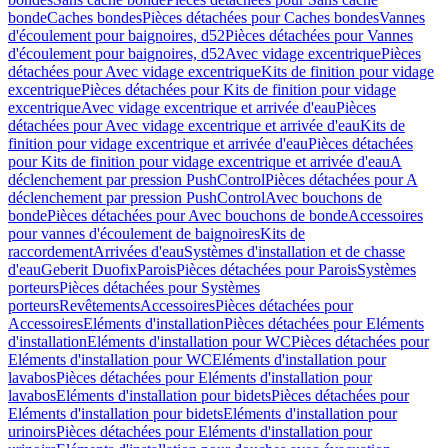
bonde
Caches bondes
Pièces détachées pour Caches bondes
Vannes
d'écoulement pour baignoires, d52
Pièces détachées pour Vannes
d'écoulement pour baignoires, d52
Avec vidage excentrique
Pièces
détachées pour Avec vidage excentrique
Kits de finition pour vidage
excentrique
Pièces détachées pour Kits de finition pour vidage
excentrique
Avec vidage excentrique et arrivée d'eau
Pièces
détachées pour Avec vidage excentrique et arrivée d'eau
Kits de
finition pour vidage excentrique et arrivée d'eau
Pièces détachées
pour Kits de finition pour vidage excentrique et arrivée d'eau
A
déclenchement par pression PushControl
Pièces détachées pour A
déclenchement par pression PushControl
Avec bouchons de
bonde
Pièces détachées pour Avec bouchons de bonde
Accessoires
pour vannes d'écoulement de baignoires
Kits de
raccordement
Arrivées d'eau
Systèmes d'installation et de chasse
d'eau
Geberit Duofix
Parois
Pièces détachées pour Parois
Systèmes
porteurs
Pièces détachées pour Systèmes
porteurs
Revêtements
Accessoires
Pièces détachées pour
Accessoires
Eléments d'installation
Pièces détachées pour Eléments
d'installation
Eléments d'installation pour WC
Pièces détachées pour
Eléments d'installation pour WC
Eléments d'installation pour
lavabos
Pièces détachées pour Eléments d'installation pour
lavabos
Eléments d'installation pour bidets
Pièces détachées pour
Eléments d'installation pour bidets
Eléments d'installation pour
urinoirs
Pièces détachées pour Eléments d'installation pour