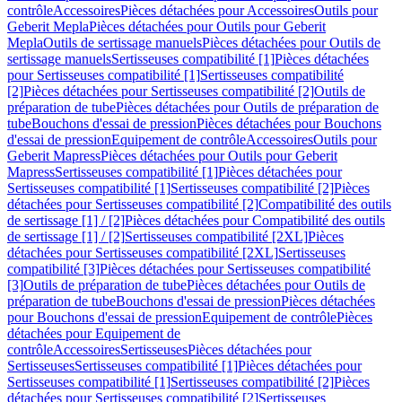
contrôle
Accessoires
Pièces détachées pour Accessoires
Outils pour
Geberit Mepla
Pièces détachées pour Outils pour Geberit
Mepla
Outils de sertissage manuels
Pièces détachées pour Outils de
sertissage manuels
Sertisseuses compatibilité [1]
Pièces détachées
pour Sertisseuses compatibilité [1]
Sertisseuses compatibilité
[2]
Pièces détachées pour Sertisseuses compatibilité [2]
Outils de
préparation de tube
Pièces détachées pour Outils de préparation de
tube
Bouchons d'essai de pression
Pièces détachées pour Bouchons
d'essai de pression
Equipement de contrôle
Accessoires
Outils pour
Geberit Mapress
Pièces détachées pour Outils pour Geberit
Mapress
Sertisseuses compatibilité [1]
Pièces détachées pour
Sertisseuses compatibilité [1]
Sertisseuses compatibilité [2]
Pièces
détachées pour Sertisseuses compatibilité [2]
Compatibilité des outils
de sertissage [1] / [2]
Pièces détachées pour Compatibilité des outils
de sertissage [1] / [2]
Sertisseuses compatibilité [2XL]
Pièces
détachées pour Sertisseuses compatibilité [2XL]
Sertisseuses
compatibilité [3]
Pièces détachées pour Sertisseuses compatibilité
[3]
Outils de préparation de tube
Pièces détachées pour Outils de
préparation de tube
Bouchons d'essai de pression
Pièces détachées
pour Bouchons d'essai de pression
Equipement de contrôle
Pièces
détachées pour Equipement de
contrôle
Accessoires
Sertisseuses
Pièces détachées pour
Sertisseuses
Sertisseuses compatibilité [1]
Pièces détachées pour
Sertisseuses compatibilité [1]
Sertisseuses compatibilité [2]
Pièces
détachées pour Sertisseuses compatibilité [2]
Sertisseuses