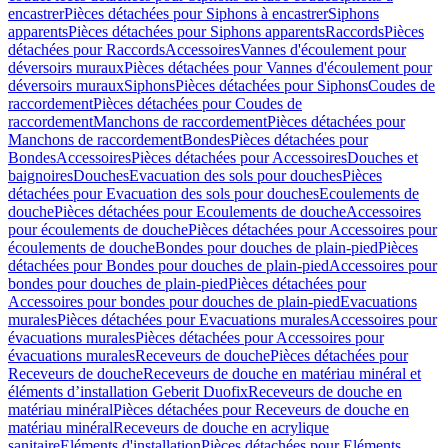
encastrer
Pièces détachées pour Siphons à encastrer
Siphons
apparents
Pièces détachées pour Siphons apparents
Raccords
Pièces
détachées pour Raccords
Accessoires
Vannes d'écoulement pour
déversoirs muraux
Pièces détachées pour Vannes d'écoulement pour
déversoirs muraux
Siphons
Pièces détachées pour Siphons
Coudes de
raccordement
Pièces détachées pour Coudes de
raccordement
Manchons de raccordement
Pièces détachées pour
Manchons de raccordement
Bondes
Pièces détachées pour
Bondes
Accessoires
Pièces détachées pour Accessoires
Douches et
baignoires
Douches
Evacuation des sols pour douches
Pièces
détachées pour Evacuation des sols pour douches
Ecoulements de
douche
Pièces détachées pour Ecoulements de douche
Accessoires
pour écoulements de douche
Pièces détachées pour Accessoires pour
écoulements de douche
Bondes pour douches de plain-pied
Pièces
détachées pour Bondes pour douches de plain-pied
Accessoires pour
bondes pour douches de plain-pied
Pièces détachées pour
Accessoires pour bondes pour douches de plain-pied
Evacuations
murales
Pièces détachées pour Evacuations murales
Accessoires pour
évacuations murales
Pièces détachées pour Accessoires pour
évacuations murales
Receveurs de douche
Pièces détachées pour
Receveurs de douche
Receveurs de douche en matériau minéral et
éléments d’installation Geberit Duofix
Receveurs de douche en
matériau minéral
Pièces détachées pour Receveurs de douche en
matériau minéral
Receveurs de douche en acrylique
sanitaire
Eléments d'installation
Pièces détachées pour Eléments