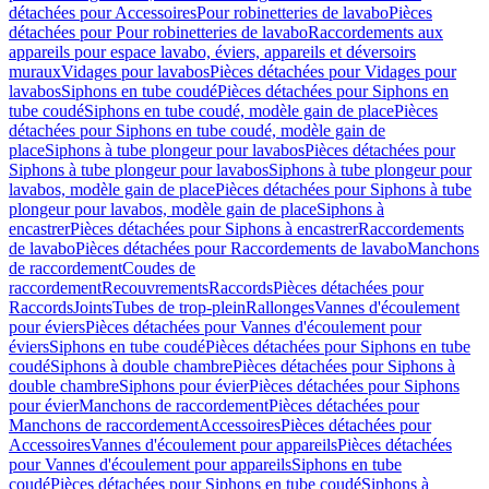
détachées pour Accessoires
Pour robinetteries de lavabo
Pièces
détachées pour Pour robinetteries de lavabo
Raccordements aux
appareils pour espace lavabo, éviers, appareils et déversoirs
muraux
Vidages pour lavabos
Pièces détachées pour Vidages pour
lavabos
Siphons en tube coudé
Pièces détachées pour Siphons en
tube coudé
Siphons en tube coudé, modèle gain de place
Pièces
détachées pour Siphons en tube coudé, modèle gain de
place
Siphons à tube plongeur pour lavabos
Pièces détachées pour
Siphons à tube plongeur pour lavabos
Siphons à tube plongeur pour
lavabos, modèle gain de place
Pièces détachées pour Siphons à tube
plongeur pour lavabos, modèle gain de place
Siphons à
encastrer
Pièces détachées pour Siphons à encastrer
Raccordements
de lavabo
Pièces détachées pour Raccordements de lavabo
Manchons
de raccordement
Coudes de
raccordement
Recouvrements
Raccords
Pièces détachées pour
Raccords
Joints
Tubes de trop-plein
Rallonges
Vannes d'écoulement
pour éviers
Pièces détachées pour Vannes d'écoulement pour
éviers
Siphons en tube coudé
Pièces détachées pour Siphons en tube
coudé
Siphons à double chambre
Pièces détachées pour Siphons à
double chambre
Siphons pour évier
Pièces détachées pour Siphons
pour évier
Manchons de raccordement
Pièces détachées pour
Manchons de raccordement
Accessoires
Pièces détachées pour
Accessoires
Vannes d'écoulement pour appareils
Pièces détachées
pour Vannes d'écoulement pour appareils
Siphons en tube
coudé
Pièces détachées pour Siphons en tube coudé
Siphons à