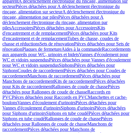
apparent
A déclenchement électronique du rinçage, alimentation sur
secteur
Pièces détachées pour A déclenchement électronique du
rinçage, alimentation sur secteur
A déclenchement électronique du
rinçage, alimentation par piles
Pièces détachées pour A
déclenchement électronique du rinçage, alimentation par
piles
Accessoires
Pièces détachées pour Accessoires
Kits
d'encastrement et de remplacement
Pièces détachées pour Kits
d'encastrement et de remplacement
Tubes de chasse, coudes de
chasse et réductions
Sets de rénovation
Pièces détachées pour Sets de
rénovation
Plaques de fermeture
Aides à la commande
Raccordements
aux appareils pour WC, urinoirs et bidets
Vannes d'écoulement pour
WC et vidoirs suspendus
Pièces détachées pour Vannes d'écoulement
pour WC et vidoirs suspendus
Siphons
Pièces détachées pour
Siphons
Coudes de raccordement
Pièces détachées pour Coudes de
raccordement
Manchons de raccordement
Pièces détachées pour
Manchons de raccordement
Kits de raccordement
Pièces détachées
pour Kits de raccordement
Rallonges de coude de chasse
Pièces
détachées pour Rallonges de coude de chasse
Raccords en
PVC
Pièces détachées pour Raccords en PVC
Manchettes et cache-
boulons
Vannes d'écoulement d'urinoirs
Pièces détachées pour
Vannes d'écoulement d'urinoirs
Siphons d'urinoirs
Pièces détachées
pour Siphons d'urinoirs
Siphons en tube coudé
Pièces détachées pour
Siphons en tube coudé
Rallonges de coude de chasse
Pièces
détachées pour Rallonges de coude de chasse
Manchons de
raccordement
Pièces détachées pour Manchons de