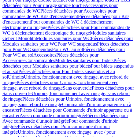
détachées pour Pour rinçage simple touche
Accessoires pour
commandes de WC
Pièces détachées pour Accessoires pour
commandes de WC
Kits d'encastrement
Pièces détachées pour Kits
d'encastrement
Pour commandes de WC à déclenchement
électronique du rinçage
Pièces détachées pour Pour commandes de
WC à déclenchement électronique du rinçage
Modules sanitaires
Geberit Monolith
Modules sanitaires pour WC
Pièces détachées pour
Modules sanitaires pour WC
Pour WC suspendus
Pièces détachées
pour Pour WC suspendus
Pour WC au sol
Pièces détachées pour
Pour WC au sol
Accessoires
Pièces détachées pour
Accessoires
Consommables
Modules sanitaires pour bidets
Pièces
détachées pour Modules sanitaires pour bidets
Pour bidets suspendus
et au sol
Pièces détachées pour Pour bidets suspendus et au
sol
Urinoirs
Urinoirs, fonctionnement avec rinçage, avec rebord de
rinçage
Pièces détachées pour Urinoirs, fonctionnement avec
rinçage, avec rebord de rinçage
Sans couvercle
Pièces détachées pour
Sans couvercle
Urinoirs, fonctionnement avec rinçage, sans rebord
de rinçage
Pièces détachées pour Urinoirs, fonctionnement avec
rinçage, sans rebord de rinçage
Commande d'urinoir apparente ou à
encastrer
Pièces détachées pour Commande d'urinoir apparente ou à
encastrer
Avec commande d'urinoir intégrée
Pièces détachées pour
Avec commande d'urinoir intégrée
Pour commande d'urinoir
intégrée
Pièces détachées pour Pour commande d'urinoir
intégrée
Urinoirs, fonctionnement avec rinçage, avec / pour