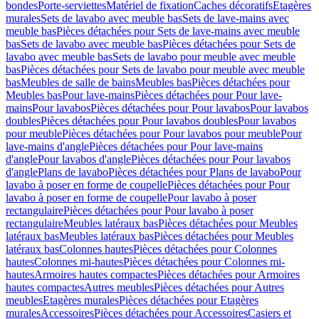
bondes
Porte-serviettes
Matériel de fixation
Caches décoratifs
Etagères
murales
Sets de lavabo avec meuble bas
Sets de lave-mains avec
meuble bas
Pièces détachées pour Sets de lave-mains avec meuble
bas
Sets de lavabo avec meuble bas
Pièces détachées pour Sets de
lavabo avec meuble bas
Sets de lavabo pour meuble avec meuble
bas
Pièces détachées pour Sets de lavabo pour meuble avec meuble
bas
Meubles de salle de bains
Meubles bas
Pièces détachées pour
Meubles bas
Pour lave-mains
Pièces détachées pour Pour lave-
mains
Pour lavabos
Pièces détachées pour Pour lavabos
Pour lavabos
doubles
Pièces détachées pour Pour lavabos doubles
Pour lavabos
pour meuble
Pièces détachées pour Pour lavabos pour meuble
Pour
lave-mains d'angle
Pièces détachées pour Pour lave-mains
d'angle
Pour lavabos d'angle
Pièces détachées pour Pour lavabos
d'angle
Plans de lavabo
Pièces détachées pour Plans de lavabo
Pour
lavabo à poser en forme de coupelle
Pièces détachées pour Pour
lavabo à poser en forme de coupelle
Pour lavabo à poser
rectangulaire
Pièces détachées pour Pour lavabo à poser
rectangulaire
Meubles latéraux bas
Pièces détachées pour Meubles
latéraux bas
Meubles latéraux bas
Pièces détachées pour Meubles
latéraux bas
Colonnes hautes
Pièces détachées pour Colonnes
hautes
Colonnes mi-hautes
Pièces détachées pour Colonnes mi-
hautes
Armoires hautes compactes
Pièces détachées pour Armoires
hautes compactes
Autres meubles
Pièces détachées pour Autres
meubles
Etagères murales
Pièces détachées pour Etagères
murales
Accessoires
Pièces détachées pour Accessoires
Casiers et