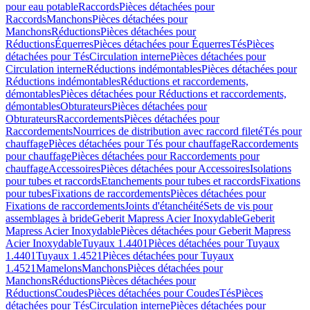
pour eau potable
Raccords
Pièces détachées pour
Raccords
Manchons
Pièces détachées pour
Manchons
Réductions
Pièces détachées pour
Réductions
Équerres
Pièces détachées pour Équerres
Tés
Pièces
détachées pour Tés
Circulation interne
Pièces détachées pour
Circulation interne
Réductions indémontables
Pièces détachées pour
Réductions indémontables
Réductions et raccordements,
démontables
Pièces détachées pour Réductions et raccordements,
démontables
Obturateurs
Pièces détachées pour
Obturateurs
Raccordements
Pièces détachées pour
Raccordements
Nourrices de distribution avec raccord fileté
Tés pour
chauffage
Pièces détachées pour Tés pour chauffage
Raccordements
pour chauffage
Pièces détachées pour Raccordements pour
chauffage
Accessoires
Pièces détachées pour Accessoires
Isolations
pour tubes et raccords
Etanchements pour tubes et raccords
Fixations
pour tubes
Fixations de raccordements
Pièces détachées pour
Fixations de raccordements
Joints d'étanchéité
Sets de vis pour
assemblages à bride
Geberit Mapress Acier Inoxydable
Geberit
Mapress Acier Inoxydable
Pièces détachées pour Geberit Mapress
Acier Inoxydable
Tuyaux 1.4401
Pièces détachées pour Tuyaux
1.4401
Tuyaux 1.4521
Pièces détachées pour Tuyaux
1.4521
Mamelons
Manchons
Pièces détachées pour
Manchons
Réductions
Pièces détachées pour
Réductions
Coudes
Pièces détachées pour Coudes
Tés
Pièces
détachées pour Tés
Circulation interne
Pièces détachées pour