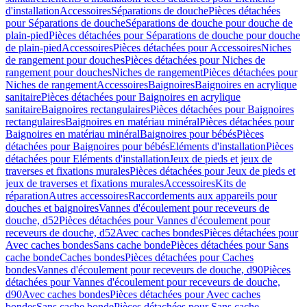
d'installation
Accessoires
Séparations de douche
Pièces détachées
pour Séparations de douche
Séparations de douche pour douche de
plain-pied
Pièces détachées pour Séparations de douche pour douche
de plain-pied
Accessoires
Pièces détachées pour Accessoires
Niches
de rangement pour douches
Pièces détachées pour Niches de
rangement pour douches
Niches de rangement
Pièces détachées pour
Niches de rangement
Accessoires
Baignoires
Baignoires en acrylique
sanitaire
Pièces détachées pour Baignoires en acrylique
sanitaire
Baignoires rectangulaires
Pièces détachées pour Baignoires
rectangulaires
Baignoires en matériau minéral
Pièces détachées pour
Baignoires en matériau minéral
Baignoires pour bébés
Pièces
détachées pour Baignoires pour bébés
Eléments d'installation
Pièces
détachées pour Eléments d'installation
Jeux de pieds et jeux de
traverses et fixations murales
Pièces détachées pour Jeux de pieds et
jeux de traverses et fixations murales
Accessoires
Kits de
réparation
Autres accessoires
Raccordements aux appareils pour
douches et baignoires
Vannes d'écoulement pour receveurs de
douche, d52
Pièces détachées pour Vannes d'écoulement pour
receveurs de douche, d52
Avec caches bondes
Pièces détachées pour
Avec caches bondes
Sans cache bonde
Pièces détachées pour Sans
cache bonde
Caches bondes
Pièces détachées pour Caches
bondes
Vannes d'écoulement pour receveurs de douche, d90
Pièces
détachées pour Vannes d'écoulement pour receveurs de douche,
d90
Avec caches bondes
Pièces détachées pour Avec caches
bondes
Sans cache bonde
Pièces détachées pour Sans cache