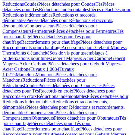
Réductions
Coudes
Pièces détachées pour Coudes
Tés
Pièces
détachées pour Tés
Réductions indémontables
Pièces détachées pour
Réductions indémontables
Réductions et raccords,
démontables
Pièces détachées pour Réductions et raccords,
démontables
Compensateurs
Pièces détachées pour
Compensateurs
Fermetures
Pièces détachées pour Fermetures
Tés
pour chauffage
Pièces détachées pour Tés pour
chauffage
Raccordements pour chauffage
Pièces détachées pour
Raccordements pour chauffage
Accessoires pour Geberit Mapress
Therm
Joints d'étanchéité
Sets de vis pour assemblages à
bride
Fixations pour tubes
Geberit Mapress Acier Carbone
Geberit
Mapress Acier Carbone
Pièces détachées pour Geberit Mapress
Acier Carbone
Tuyaux 1.0034
Tuyaux
1.0215
Mamelons
Manchons
Pièces détachées pour
Manchons
Réductions
Pièces détachées pour
Réductions
Coudes
Pièces détachées pour Coudes
Tés
Pièces
détachées pour Tés
Raccords en croix
Pièces détachées pour
Raccords en croix
Réductions indémontables
Pièces détachées pour
Réductions indémontables
Réductions et raccordements,
démontables
Pièces détachées pour Réductions et raccordements,
démontables
Compensateurs
Pièces détachées pour
Compensateurs
Obturateurs
Pièces détachées pour Obturateurs
Tés
pour chauffage
Pièces détachées pour Tés pour
chauffage
Raccordements pour chauffage
Pièces détachées pour
Raccordements pour chauffage
Accessoires pour Geberit Mapress