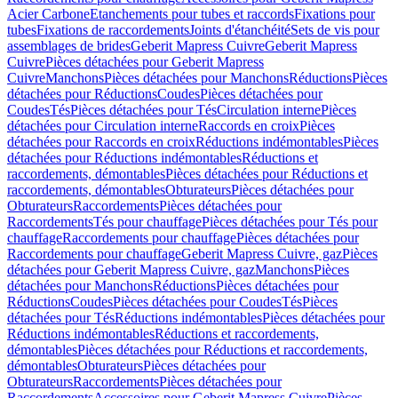
Acier Carbone
Etanchements pour tubes et raccords
Fixations pour
tubes
Fixations de raccordements
Joints d'étanchéité
Sets de vis pour
assemblages de brides
Geberit Mapress Cuivre
Geberit Mapress
Cuivre
Pièces détachées pour Geberit Mapress
Cuivre
Manchons
Pièces détachées pour Manchons
Réductions
Pièces
détachées pour Réductions
Coudes
Pièces détachées pour
Coudes
Tés
Pièces détachées pour Tés
Circulation interne
Pièces
détachées pour Circulation interne
Raccords en croix
Pièces
détachées pour Raccords en croix
Réductions indémontables
Pièces
détachées pour Réductions indémontables
Réductions et
raccordements, démontables
Pièces détachées pour Réductions et
raccordements, démontables
Obturateurs
Pièces détachées pour
Obturateurs
Raccordements
Pièces détachées pour
Raccordements
Tés pour chauffage
Pièces détachées pour Tés pour
chauffage
Raccordements pour chauffage
Pièces détachées pour
Raccordements pour chauffage
Geberit Mapress Cuivre, gaz
Pièces
détachées pour Geberit Mapress Cuivre, gaz
Manchons
Pièces
détachées pour Manchons
Réductions
Pièces détachées pour
Réductions
Coudes
Pièces détachées pour Coudes
Tés
Pièces
détachées pour Tés
Réductions indémontables
Pièces détachées pour
Réductions indémontables
Réductions et raccordements,
démontables
Pièces détachées pour Réductions et raccordements,
démontables
Obturateurs
Pièces détachées pour
Obturateurs
Raccordements
Pièces détachées pour
Raccordements
Accessoires pour Geberit Mapress Cuivre
Pièces