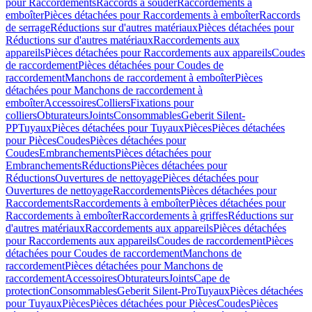
pour Raccordements
Raccords à souder
Raccordements à
emboîter
Pièces détachées pour Raccordements à emboîter
Raccords
de serrage
Réductions sur d'autres matériaux
Pièces détachées pour
Réductions sur d'autres matériaux
Raccordements aux
appareils
Pièces détachées pour Raccordements aux appareils
Coudes
de raccordement
Pièces détachées pour Coudes de
raccordement
Manchons de raccordement à emboîter
Pièces
détachées pour Manchons de raccordement à
emboîter
Accessoires
Colliers
Fixations pour
colliers
Obturateurs
Joints
Consommables
Geberit Silent-
PP
Tuyaux
Pièces détachées pour Tuyaux
Pièces
Pièces détachées
pour Pièces
Coudes
Pièces détachées pour
Coudes
Embranchements
Pièces détachées pour
Embranchements
Réductions
Pièces détachées pour
Réductions
Ouvertures de nettoyage
Pièces détachées pour
Ouvertures de nettoyage
Raccordements
Pièces détachées pour
Raccordements
Raccordements à emboîter
Pièces détachées pour
Raccordements à emboîter
Raccordements à griffes
Réductions sur
d'autres matériaux
Raccordements aux appareils
Pièces détachées
pour Raccordements aux appareils
Coudes de raccordement
Pièces
détachées pour Coudes de raccordement
Manchons de
raccordement
Pièces détachées pour Manchons de
raccordement
Accessoires
Obturateurs
Joints
Cape de
protection
Consommables
Geberit Silent-Pro
Tuyaux
Pièces détachées
pour Tuyaux
Pièces
Pièces détachées pour Pièces
Coudes
Pièces