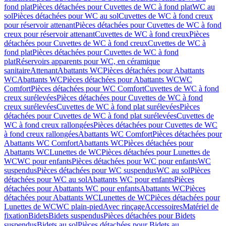
fond plat
Pièces détachées pour Cuvettes de WC à fond plat
WC au
sol
Pièces détachées pour WC au sol
Cuvettes de WC à fond creux
pour réservoir attenant
Pièces détachées pour Cuvettes de WC à fond
creux pour réservoir attenant
Cuvettes de WC à fond creux
Pièces
détachées pour Cuvettes de WC à fond creux
Cuvettes de WC à
fond plat
Pièces détachées pour Cuvettes de WC à fond
plat
Réservoirs apparents pour WC, en céramique
sanitaire
Attenant
Abattants WC
Pièces détachées pour Abattants
WC
Abattants WC
Pièces détachées pour Abattants WC
WC
Comfort
Pièces détachées pour WC Comfort
Cuvettes de WC à fond
creux surélevées
Pièces détachées pour Cuvettes de WC à fond
creux surélevées
Cuvettes de WC à fond plat surélevées
Pièces
détachées pour Cuvettes de WC à fond plat surélevées
Cuvettes de
WC à fond creux rallongées
Pièces détachées pour Cuvettes de WC
à fond creux rallongées
Abattants WC Comfort
Pièces détachées pour
Abattants WC Comfort
Abattants WC
Pièces détachées pour
Abattants WC
Lunettes de WC
Pièces détachées pour Lunettes de
WC
WC pour enfants
Pièces détachées pour WC pour enfants
WC
suspendus
Pièces détachées pour WC suspendus
WC au sol
Pièces
détachées pour WC au sol
Abattants WC pour enfants
Pièces
détachées pour Abattants WC pour enfants
Abattants WC
Pièces
détachées pour Abattants WC
Lunettes de WC
Pièces détachées pour
Lunettes de WC
WC plain-pied
Avec rinçage
Accessoires
Matériel de
fixation
Bidets
Bidets suspendus
Pièces détachées pour Bidets
suspendus
Bidets au sol
Pièces détachées pour Bidets au