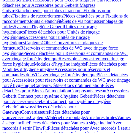
détachées pour Accessoires pour Geberit Mapress
Cuivre
Etanchements pour tubes et raccords
Fixations pour
tubes
Fixations de raccordements
Pièces détachées pour Fixations de
raccordements
Joints d'étanchéité
Sets de vis pour assemblages de
brides
Système d'hygiène Geberit
Unités de rinçage
hygiéniques
Pièces détachées pour Unités de rinçage
hygiéniques
Accessoires pour unités de rinçage
hygiéniques
Capteurs
Câbles
Couvertures et plaques de
fermeture
Réservoirs et commandes de WC avec rinçage forcé
hygiénique
Pièces détachées pour Réservoirs et commandes de WC
avec rinçage forcé hygiénique
Réservoirs à encastrer avec rinçage
forcé hygiénique
Modules d’hygiène intégrés
Pièces détachées pour
Modules d’hygiène intégrés
Accessoires pour réservoirs et
commandes de WC avec rinçage forcé hygiénique
Pièces détachées
pour Accessoires pour réservoirs et commandes de WC avec rinçage
forcé hygiénique
Capteurs
Câbles
Blocs d’alimentation
Pièces
détachées pour Blocs d’alimentation
Composants réseau
Accessoires
Geberit Connect pour système d'hygiène Geberit
Pièces détachées
pour Accessoires Geberit Connect pour système d'hygiène
Geberit
Gateways
Pièces détachées pour
Gateways
Convertisseurs
Pièces détachées pour
Convertisseurs
Capteurs
Matériel de montage
Armatures brutes
Vannes
à siège incliné
Pièces détachées pour Vannes à siège incliné
Avec
raccords à sertir FlowFit
Pièces détachées pour Avec raccords à sertir