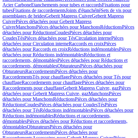
Acier Carbone
Etanchements pour tubes et raccords
Fixations pour
tubes
Fixations de raccordements
Joints d'étanchéité
Sets de vis pour
assemblages de brides
Geberit Mapress Cuivre
Geberit Mapress
Cuivre
Pièces détachées pour Geberit Mapress
Cuivre
Manchons
Pièces détachées pour Manchons
Réductions
Pièces
détachées pour Réductions
Coudes
Pièces détachées pour
Coudes
Tés
Pièces détachées pour Tés
Circulation interne
Pièces
détachées pour Circulation interne
Raccords en croix
Pièces
détachées pour Raccords en croix
Réductions indémontables
Pièces
détachées pour Réductions indémontables
Réductions et
raccordements, démontables
Pièces détachées pour Réductions et
raccordements, démontables
Obturateurs
Pièces détachées pour
Obturateurs
Raccordements
Pièces détachées pour
Raccordements
Tés pour chauffage
Pièces détachées pour Tés pour
chauffage
Raccordements pour chauffage
Pièces détachées pour
Raccordements pour chauffage
Geberit Mapress Cuivre, gaz
Pièces
détachées pour Geberit Mapress Cuivre, gaz
Manchons
Pièces
détachées pour Manchons
Réductions
Pièces détachées pour
Réductions
Coudes
Pièces détachées pour Coudes
Tés
Pièces
détachées pour Tés
Réductions indémontables
Pièces détachées pour
Réductions indémontables
Réductions et raccordements,
démontables
Pièces détachées pour Réductions et raccordements,
démontables
Obturateurs
Pièces détachées pour
Obturateurs
Raccordements
Pièces détachées pour
Raccordements
Accessoires pour Geberit Mapress Cuivre
Pièces