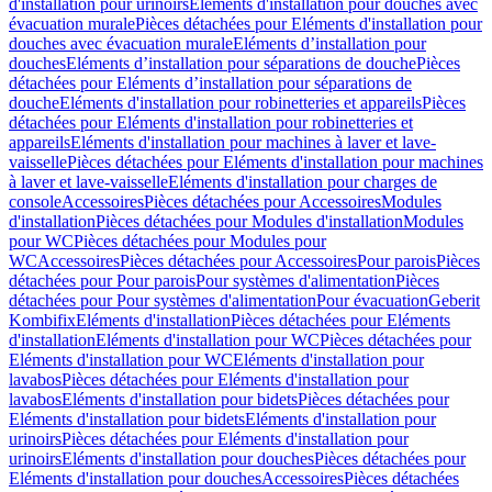
d'installation pour urinoirs
Eléments d'installation pour douches avec
évacuation murale
Pièces détachées pour Eléments d'installation pour
douches avec évacuation murale
Eléments d’installation pour
douches
Eléments d’installation pour séparations de douche
Pièces
détachées pour Eléments d’installation pour séparations de
douche
Eléments d'installation pour robinetteries et appareils
Pièces
détachées pour Eléments d'installation pour robinetteries et
appareils
Eléments d'installation pour machines à laver et lave-
vaisselle
Pièces détachées pour Eléments d'installation pour machines
à laver et lave-vaisselle
Eléments d'installation pour charges de
console
Accessoires
Pièces détachées pour Accessoires
Modules
d'installation
Pièces détachées pour Modules d'installation
Modules
pour WC
Pièces détachées pour Modules pour
WC
Accessoires
Pièces détachées pour Accessoires
Pour parois
Pièces
détachées pour Pour parois
Pour systèmes d'alimentation
Pièces
détachées pour Pour systèmes d'alimentation
Pour évacuation
Geberit
Kombifix
Eléments d'installation
Pièces détachées pour Eléments
d'installation
Eléments d'installation pour WC
Pièces détachées pour
Eléments d'installation pour WC
Eléments d'installation pour
lavabos
Pièces détachées pour Eléments d'installation pour
lavabos
Eléments d'installation pour bidets
Pièces détachées pour
Eléments d'installation pour bidets
Eléments d'installation pour
urinoirs
Pièces détachées pour Eléments d'installation pour
urinoirs
Eléments d'installation pour douches
Pièces détachées pour
Eléments d'installation pour douches
Accessoires
Pièces détachées