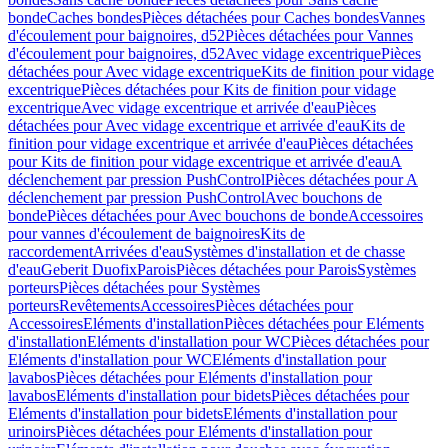
bonde
Caches bondes
Pièces détachées pour Caches bondes
Vannes
d'écoulement pour baignoires, d52
Pièces détachées pour Vannes
d'écoulement pour baignoires, d52
Avec vidage excentrique
Pièces
détachées pour Avec vidage excentrique
Kits de finition pour vidage
excentrique
Pièces détachées pour Kits de finition pour vidage
excentrique
Avec vidage excentrique et arrivée d'eau
Pièces
détachées pour Avec vidage excentrique et arrivée d'eau
Kits de
finition pour vidage excentrique et arrivée d'eau
Pièces détachées
pour Kits de finition pour vidage excentrique et arrivée d'eau
A
déclenchement par pression PushControl
Pièces détachées pour A
déclenchement par pression PushControl
Avec bouchons de
bonde
Pièces détachées pour Avec bouchons de bonde
Accessoires
pour vannes d'écoulement de baignoires
Kits de
raccordement
Arrivées d'eau
Systèmes d'installation et de chasse
d'eau
Geberit Duofix
Parois
Pièces détachées pour Parois
Systèmes
porteurs
Pièces détachées pour Systèmes
porteurs
Revêtements
Accessoires
Pièces détachées pour
Accessoires
Eléments d'installation
Pièces détachées pour Eléments
d'installation
Eléments d'installation pour WC
Pièces détachées pour
Eléments d'installation pour WC
Eléments d'installation pour
lavabos
Pièces détachées pour Eléments d'installation pour
lavabos
Eléments d'installation pour bidets
Pièces détachées pour
Eléments d'installation pour bidets
Eléments d'installation pour
urinoirs
Pièces détachées pour Eléments d'installation pour