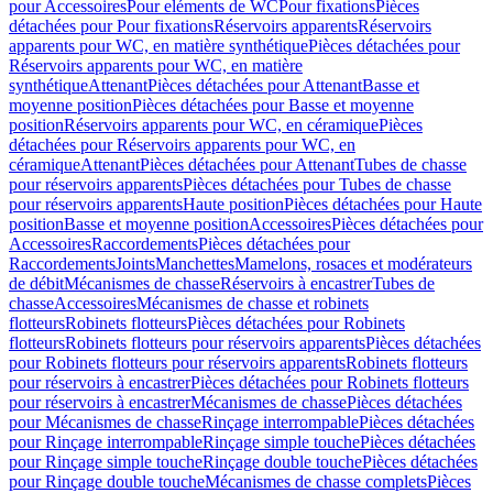
pour Accessoires
Pour eléments de WC
Pour fixations
Pièces
détachées pour Pour fixations
Réservoirs apparents
Réservoirs
apparents pour WC, en matière synthétique
Pièces détachées pour
Réservoirs apparents pour WC, en matière
synthétique
Attenant
Pièces détachées pour Attenant
Basse et
moyenne position
Pièces détachées pour Basse et moyenne
position
Réservoirs apparents pour WC, en céramique
Pièces
détachées pour Réservoirs apparents pour WC, en
céramique
Attenant
Pièces détachées pour Attenant
Tubes de chasse
pour réservoirs apparents
Pièces détachées pour Tubes de chasse
pour réservoirs apparents
Haute position
Pièces détachées pour Haute
position
Basse et moyenne position
Accessoires
Pièces détachées pour
Accessoires
Raccordements
Pièces détachées pour
Raccordements
Joints
Manchettes
Mamelons, rosaces et modérateurs
de débit
Mécanismes de chasse
Réservoirs à encastrer
Tubes de
chasse
Accessoires
Mécanismes de chasse et robinets
flotteurs
Robinets flotteurs
Pièces détachées pour Robinets
flotteurs
Robinets flotteurs pour réservoirs apparents
Pièces détachées
pour Robinets flotteurs pour réservoirs apparents
Robinets flotteurs
pour réservoirs à encastrer
Pièces détachées pour Robinets flotteurs
pour réservoirs à encastrer
Mécanismes de chasse
Pièces détachées
pour Mécanismes de chasse
Rinçage interrompable
Pièces détachées
pour Rinçage interrompable
Rinçage simple touche
Pièces détachées
pour Rinçage simple touche
Rinçage double touche
Pièces détachées
pour Rinçage double touche
Mécanismes de chasse complets
Pièces