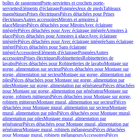
boîtes de rangement
Porte-serviettes et crochets porte-
serviettes
Eléments d'éclairage
Poignées
Jeux de pieds
Tableaux
magnétiques
Prises électriques
Pièces détachées pour Prises
électriques
Autres accessoires
Miroirs et armoires à
glace
Miroirs
Pièces détachées pour Miroirs
Avec éclairage
intégrée
Pièces détachées pour Avec éclairage intégrée
Armoires à
glace
Pièces détachées pour Armoires à glace
Avec éclairage
intégrée
Pièces détachées pour Avec éclairage intégrée
Sans éclairage
intégré
Pièces détachées pour Sans éclairage
intégré
Accessoires
Eléments d'éclairage
Poignées
Autres
accessoires
Prises électriques
Robinetteries
Robinetteries de
lavabo
Pièces détachées pour Robinetteries de lavabo
Montage sur
gorge, alimentation sur secteur
Pièces détachées pour Montage sur
gorge, alimentation sur secteur
Montage sur gorge, alimentation par
piles
Pièces détachées pour Montage sur gorge, alimentation par
piles
Montage sur gorge, alimentation par générateur
Pièces détachées
pour Montage sur gorge, alimentation par générateur
Montage sur
gorge, robinets mitigeurs
Pièces détachées pour Montage sur gorge,
robinets mitigeurs
Montage mural, alimentation sur secteur
Pièces
détachées pour Montage mural, alimentation sur secteur
Montage
mural, alimentation par piles
Pièces détachées pour Montage mural,
alimentation par piles
Montage mural, alimentation par
générateur
Pièces détachées pour Montage mural, alimentation par
générateur
Montage mural, robinets mélangeurs
Pièces détachées
pour Montage mural, robinets mélangeurs
Accessoires
Pièces