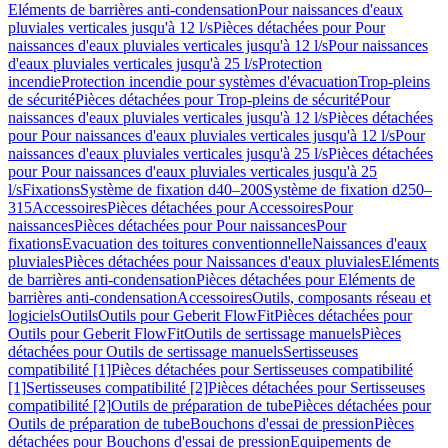
Eléments de barrières anti-condensation
Pour naissances d'eaux
pluviales verticales jusqu'à 12 l/s
Pièces détachées pour Pour
naissances d'eaux pluviales verticales jusqu'à 12 l/s
Pour naissances
d'eaux pluviales verticales jusqu'à 25 l/s
Protection
incendie
Protection incendie pour systèmes d'évacuation
Trop-pleins
de sécurité
Pièces détachées pour Trop-pleins de sécurité
Pour
naissances d'eaux pluviales verticales jusqu'à 12 l/s
Pièces détachées
pour Pour naissances d'eaux pluviales verticales jusqu'à 12 l/s
Pour
naissances d'eaux pluviales verticales jusqu'à 25 l/s
Pièces détachées
pour Pour naissances d'eaux pluviales verticales jusqu'à 25
l/s
Fixations
Système de fixation d40–200
Système de fixation d250–
315
Accessoires
Pièces détachées pour Accessoires
Pour
naissances
Pièces détachées pour Pour naissances
Pour
fixations
Evacuation des toitures conventionnelle
Naissances d'eaux
pluviales
Pièces détachées pour Naissances d'eaux pluviales
Eléments
de barrières anti-condensation
Pièces détachées pour Eléments de
barrières anti-condensation
Accessoires
Outils, composants réseau et
logiciels
Outils
Outils pour Geberit FlowFit
Pièces détachées pour
Outils pour Geberit FlowFit
Outils de sertissage manuels
Pièces
détachées pour Outils de sertissage manuels
Sertisseuses
compatibilité [1]
Pièces détachées pour Sertisseuses compatibilité
[1]
Sertisseuses compatibilité [2]
Pièces détachées pour Sertisseuses
compatibilité [2]
Outils de préparation de tube
Pièces détachées pour
Outils de préparation de tube
Bouchons d'essai de pression
Pièces
détachées pour Bouchons d'essai de pression
Equipements de