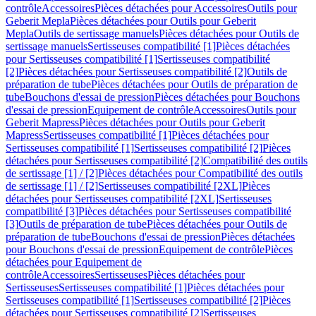
contrôle
Accessoires
Pièces détachées pour Accessoires
Outils pour
Geberit Mepla
Pièces détachées pour Outils pour Geberit
Mepla
Outils de sertissage manuels
Pièces détachées pour Outils de
sertissage manuels
Sertisseuses compatibilité [1]
Pièces détachées
pour Sertisseuses compatibilité [1]
Sertisseuses compatibilité
[2]
Pièces détachées pour Sertisseuses compatibilité [2]
Outils de
préparation de tube
Pièces détachées pour Outils de préparation de
tube
Bouchons d'essai de pression
Pièces détachées pour Bouchons
d'essai de pression
Equipement de contrôle
Accessoires
Outils pour
Geberit Mapress
Pièces détachées pour Outils pour Geberit
Mapress
Sertisseuses compatibilité [1]
Pièces détachées pour
Sertisseuses compatibilité [1]
Sertisseuses compatibilité [2]
Pièces
détachées pour Sertisseuses compatibilité [2]
Compatibilité des outils
de sertissage [1] / [2]
Pièces détachées pour Compatibilité des outils
de sertissage [1] / [2]
Sertisseuses compatibilité [2XL]
Pièces
détachées pour Sertisseuses compatibilité [2XL]
Sertisseuses
compatibilité [3]
Pièces détachées pour Sertisseuses compatibilité
[3]
Outils de préparation de tube
Pièces détachées pour Outils de
préparation de tube
Bouchons d'essai de pression
Pièces détachées
pour Bouchons d'essai de pression
Equipement de contrôle
Pièces
détachées pour Equipement de
contrôle
Accessoires
Sertisseuses
Pièces détachées pour
Sertisseuses
Sertisseuses compatibilité [1]
Pièces détachées pour
Sertisseuses compatibilité [1]
Sertisseuses compatibilité [2]
Pièces
détachées pour Sertisseuses compatibilité [2]
Sertisseuses