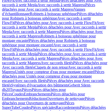
FlowFit
Avec raccords à sertir Mepla
Pièces détachées pour Avec
raccords à sertir Mepla
Avec raccords à sertir Mapress
Pièces
détachées pour Avec raccords à sertir Mapress
Vannes
d’échantillonnage
Robinets à boisseau sphérique
Pièces détachées
pour Robinets à boisseau sphérique
Avec raccords à sertir
FlowFit
Pièces détachées pour Avec raccords à sertir FlowFit
Avec
raccords à sertir Mepla
Pièces détachées pour Avec raccords à sertir
Mepla
Avec raccords à sertir Mapress
Pièces détachées pour Avec
raccords à sertir Mapress
Robinets à boisseau sphérique pour
montage encastré
Pièces détachées pour Robinets à boisseau
sphérique pour montage encastré
Avec raccords à sertir
FlowFit
Pièces détachées pour Avec raccords à sertir FlowFit
Avec
raccords à sertir Mepla
Pièces détachées pour Avec raccords à sertir
Mepla
Avec raccords à sertir Mapress
Pièces détachées pour Avec
raccords à sertir Mapress
Avec raccords filetés
Pièces détachées pour
Avec raccords filetés
Clapets de non retour
Avec raccords à sertir
Mapress
Unités pour compteur d'eau pour montage encastré
Pièces
détachées pour Unités pour compteur d'eau pour montage
encastré
Avec raccords filetés
Pièces détachées pour Avec raccords
filetés
Systèmes d'évacuation des bâtiments
Geberit Silent-
db20
Tuyaux
Pièces
Pièces détachées pour
Pièces
Coudes
Embranchements
Pièces détachées pour
Embranchements
Réductions
Ouvertures de nettoyage
Pièces
détachées pour Ouvertures de nettoyage
Pièces
SuperTube
Coudes
Pièces spéciales
Raccordements
Pièces détachées