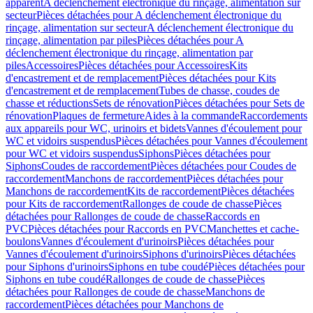
apparent
A déclenchement électronique du rinçage, alimentation sur
secteur
Pièces détachées pour A déclenchement électronique du
rinçage, alimentation sur secteur
A déclenchement électronique du
rinçage, alimentation par piles
Pièces détachées pour A
déclenchement électronique du rinçage, alimentation par
piles
Accessoires
Pièces détachées pour Accessoires
Kits
d'encastrement et de remplacement
Pièces détachées pour Kits
d'encastrement et de remplacement
Tubes de chasse, coudes de
chasse et réductions
Sets de rénovation
Pièces détachées pour Sets de
rénovation
Plaques de fermeture
Aides à la commande
Raccordements
aux appareils pour WC, urinoirs et bidets
Vannes d'écoulement pour
WC et vidoirs suspendus
Pièces détachées pour Vannes d'écoulement
pour WC et vidoirs suspendus
Siphons
Pièces détachées pour
Siphons
Coudes de raccordement
Pièces détachées pour Coudes de
raccordement
Manchons de raccordement
Pièces détachées pour
Manchons de raccordement
Kits de raccordement
Pièces détachées
pour Kits de raccordement
Rallonges de coude de chasse
Pièces
détachées pour Rallonges de coude de chasse
Raccords en
PVC
Pièces détachées pour Raccords en PVC
Manchettes et cache-
boulons
Vannes d'écoulement d'urinoirs
Pièces détachées pour
Vannes d'écoulement d'urinoirs
Siphons d'urinoirs
Pièces détachées
pour Siphons d'urinoirs
Siphons en tube coudé
Pièces détachées pour
Siphons en tube coudé
Rallonges de coude de chasse
Pièces
détachées pour Rallonges de coude de chasse
Manchons de
raccordement
Pièces détachées pour Manchons de