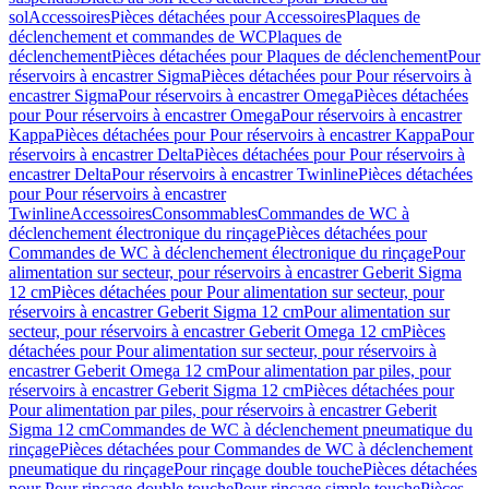
sol
Accessoires
Pièces détachées pour Accessoires
Plaques de
déclenchement et commandes de WC
Plaques de
déclenchement
Pièces détachées pour Plaques de déclenchement
Pour
réservoirs à encastrer Sigma
Pièces détachées pour Pour réservoirs à
encastrer Sigma
Pour réservoirs à encastrer Omega
Pièces détachées
pour Pour réservoirs à encastrer Omega
Pour réservoirs à encastrer
Kappa
Pièces détachées pour Pour réservoirs à encastrer Kappa
Pour
réservoirs à encastrer Delta
Pièces détachées pour Pour réservoirs à
encastrer Delta
Pour réservoirs à encastrer Twinline
Pièces détachées
pour Pour réservoirs à encastrer
Twinline
Accessoires
Consommables
Commandes de WC à
déclenchement électronique du rinçage
Pièces détachées pour
Commandes de WC à déclenchement électronique du rinçage
Pour
alimentation sur secteur, pour réservoirs à encastrer Geberit Sigma
12 cm
Pièces détachées pour Pour alimentation sur secteur, pour
réservoirs à encastrer Geberit Sigma 12 cm
Pour alimentation sur
secteur, pour réservoirs à encastrer Geberit Omega 12 cm
Pièces
détachées pour Pour alimentation sur secteur, pour réservoirs à
encastrer Geberit Omega 12 cm
Pour alimentation par piles, pour
réservoirs à encastrer Geberit Sigma 12 cm
Pièces détachées pour
Pour alimentation par piles, pour réservoirs à encastrer Geberit
Sigma 12 cm
Commandes de WC à déclenchement pneumatique du
rinçage
Pièces détachées pour Commandes de WC à déclenchement
pneumatique du rinçage
Pour rinçage double touche
Pièces détachées
pour Pour rinçage double touche
Pour rinçage simple touche
Pièces