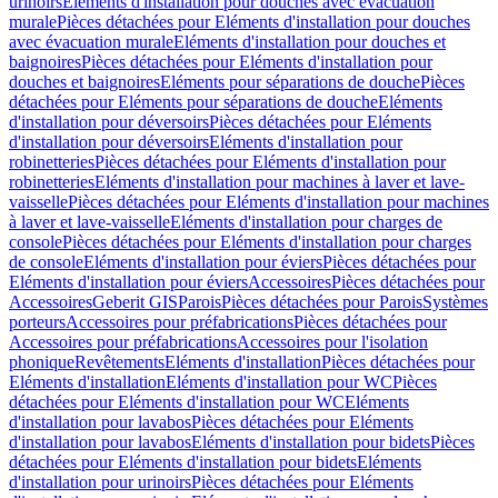
urinoirs
Eléments d'installation pour douches avec évacuation
murale
Pièces détachées pour Eléments d'installation pour douches
avec évacuation murale
Eléments d'installation pour douches et
baignoires
Pièces détachées pour Eléments d'installation pour
douches et baignoires
Eléments pour séparations de douche
Pièces
détachées pour Eléments pour séparations de douche
Eléments
d'installation pour déversoirs
Pièces détachées pour Eléments
d'installation pour déversoirs
Eléments d'installation pour
robinetteries
Pièces détachées pour Eléments d'installation pour
robinetteries
Eléments d'installation pour machines à laver et lave-
vaisselle
Pièces détachées pour Eléments d'installation pour machines
à laver et lave-vaisselle
Eléments d'installation pour charges de
console
Pièces détachées pour Eléments d'installation pour charges
de console
Eléments d'installation pour éviers
Pièces détachées pour
Eléments d'installation pour éviers
Accessoires
Pièces détachées pour
Accessoires
Geberit GIS
Parois
Pièces détachées pour Parois
Systèmes
porteurs
Accessoires pour préfabrications
Pièces détachées pour
Accessoires pour préfabrications
Accessoires pour l'isolation
phonique
Revêtements
Eléments d'installation
Pièces détachées pour
Eléments d'installation
Eléments d'installation pour WC
Pièces
détachées pour Eléments d'installation pour WC
Eléments
d'installation pour lavabos
Pièces détachées pour Eléments
d'installation pour lavabos
Eléments d'installation pour bidets
Pièces
détachées pour Eléments d'installation pour bidets
Eléments
d'installation pour urinoirs
Pièces détachées pour Eléments