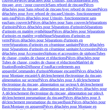
couvercle
Pièces détachées pour Urinoirs, fonctionnement avec
rinçage, avec / pour couvercle
Sans rebord de rinçage
Pièces
détachées pour Sans rebord de rinçage
Avec rebord de rinçage
Pièces
détachées pour Avec rebord de rinçage
Urinoirs, fonctionnement
sans eau
Pièces détachées pour Urinoirs, fonctionnement sans
eau
Sans couvercle
Pièces détachées pour Sans couvercle
Séparations
d'urinoirs
Pièces détachées pour Séparations d'urinoirs
Séparations
d'urinoirs en matière synthétique
Pièces détachées pour Séparations
d'urinoirs en matière synthétique
Séparations d'urinoirs en
verre
Pièces détachées pour Séparations d'urinoirs en
verre
Séparations d'urinoirs en céramique sanitaire
Pièces détachées
pour Séparations d'urinoirs en céramique sanitaire
Accessoires
Pièces
détachées pour Accessoires
Siphons et accessoires de siphons
Tubes
de chasse, coudes de chasse et réductions
Pièces détachées pour
Tubes de chasse, coudes de chasse et réductions
Matériel de
fixation
Bondes
Diffuseur d’eau
Raccordements aux
appareils
Commandes d'urinoir
Montage encastré
Pièces détachées
pour Montage encastré
A déclenchement électronique du rinçage,
alimentation sur secteur
Pièces détachées pour A déclenchement
électronique du rinçage, alimentation sur secteur
A déclenchement
électronique du rinçage, alimentation par piles
Pièces détachées pour
A déclenchement électronique du rinçage, alimentation par piles
A
déclenchement pneumatique du rinçage
Pièces détachées pour A
déclenchement pneumatique du rinçage
Basic
Pièces détachées pour
Basic
Montage en apparent
Pièces détachées pour Montage en