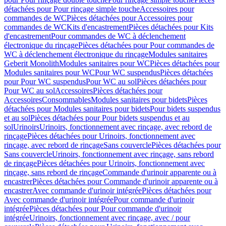
détachées pour Pour rinçage simple touche
Accessoires pour
commandes de WC
Pièces détachées pour Accessoires pour
commandes de WC
Kits d'encastrement
Pièces détachées pour Kits
d'encastrement
Pour commandes de WC à déclenchement
électronique du rinçage
Pièces détachées pour Pour commandes de
WC à déclenchement électronique du rinçage
Modules sanitaires
Geberit Monolith
Modules sanitaires pour WC
Pièces détachées pour
Modules sanitaires pour WC
Pour WC suspendus
Pièces détachées
pour Pour WC suspendus
Pour WC au sol
Pièces détachées pour
Pour WC au sol
Accessoires
Pièces détachées pour
Accessoires
Consommables
Modules sanitaires pour bidets
Pièces
détachées pour Modules sanitaires pour bidets
Pour bidets suspendus
et au sol
Pièces détachées pour Pour bidets suspendus et au
sol
Urinoirs
Urinoirs, fonctionnement avec rinçage, avec rebord de
rinçage
Pièces détachées pour Urinoirs, fonctionnement avec
rinçage, avec rebord de rinçage
Sans couvercle
Pièces détachées pour
Sans couvercle
Urinoirs, fonctionnement avec rinçage, sans rebord
de rinçage
Pièces détachées pour Urinoirs, fonctionnement avec
rinçage, sans rebord de rinçage
Commande d'urinoir apparente ou à
encastrer
Pièces détachées pour Commande d'urinoir apparente ou à
encastrer
Avec commande d'urinoir intégrée
Pièces détachées pour
Avec commande d'urinoir intégrée
Pour commande d'urinoir
intégrée
Pièces détachées pour Pour commande d'urinoir
intégrée
Urinoirs, fonctionnement avec rinçage, avec / pour