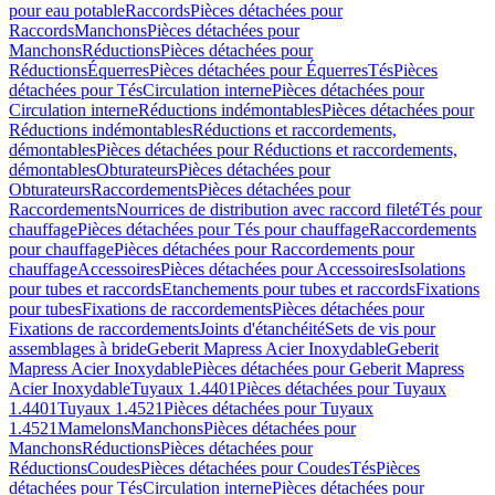
pour eau potable
Raccords
Pièces détachées pour
Raccords
Manchons
Pièces détachées pour
Manchons
Réductions
Pièces détachées pour
Réductions
Équerres
Pièces détachées pour Équerres
Tés
Pièces
détachées pour Tés
Circulation interne
Pièces détachées pour
Circulation interne
Réductions indémontables
Pièces détachées pour
Réductions indémontables
Réductions et raccordements,
démontables
Pièces détachées pour Réductions et raccordements,
démontables
Obturateurs
Pièces détachées pour
Obturateurs
Raccordements
Pièces détachées pour
Raccordements
Nourrices de distribution avec raccord fileté
Tés pour
chauffage
Pièces détachées pour Tés pour chauffage
Raccordements
pour chauffage
Pièces détachées pour Raccordements pour
chauffage
Accessoires
Pièces détachées pour Accessoires
Isolations
pour tubes et raccords
Etanchements pour tubes et raccords
Fixations
pour tubes
Fixations de raccordements
Pièces détachées pour
Fixations de raccordements
Joints d'étanchéité
Sets de vis pour
assemblages à bride
Geberit Mapress Acier Inoxydable
Geberit
Mapress Acier Inoxydable
Pièces détachées pour Geberit Mapress
Acier Inoxydable
Tuyaux 1.4401
Pièces détachées pour Tuyaux
1.4401
Tuyaux 1.4521
Pièces détachées pour Tuyaux
1.4521
Mamelons
Manchons
Pièces détachées pour
Manchons
Réductions
Pièces détachées pour
Réductions
Coudes
Pièces détachées pour Coudes
Tés
Pièces
détachées pour Tés
Circulation interne
Pièces détachées pour