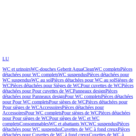
LU
WC et urinoirs
WC-douches Geberit AquaClean
WC complets
Pièces
détachées pour WC complets
WC suspendus
Pièces détachées pour
WC suspendus
WC au sol
Pièces détachées pour WC au sol
Sièges de
WC
Pièces détachées pour Sièges de WC
Pour cuvettes de WC
Pièces
détachées pour Pour cuvettes de WC
Panneaux design
Pièces
détachées pour Panneaux design
Pour WC complets
Pièces détachées
pour Pour WC complets
Pour sièges de WC
Pièces détachées pour
Pour sièges de WC
Accessoires
Pièces détachées pour
Accessoires
Pour WC complets
Pour sièges de WC
Pièces détachées
pour Pour sièges de WC
Pour sièges de WC et WC
complets
Consommables
WC et abattants WC
WC suspendus
Pièces
détachées pour WC suspendus
Cuvettes de WC à fond creux
Pièces
détachées pour Cuvettes de WC à fond creux
Cuvettes de WC à