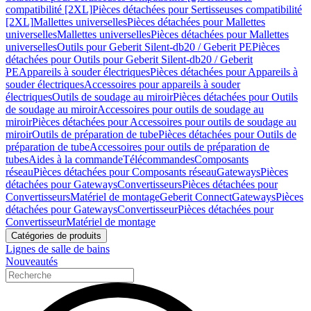
compatibilité [2XL]
Pièces détachées pour Sertisseuses compatibilité
[2XL]
Mallettes universelles
Pièces détachées pour Mallettes
universelles
Mallettes universelles
Pièces détachées pour Mallettes
universelles
Outils pour Geberit Silent-db20 / Geberit PE
Pièces
détachées pour Outils pour Geberit Silent-db20 / Geberit
PE
Appareils à souder électriques
Pièces détachées pour Appareils à
souder électriques
Accessoires pour appareils à souder
électriques
Outils de soudage au miroir
Pièces détachées pour Outils
de soudage au miroir
Accessoires pour outils de soudage au
miroir
Pièces détachées pour Accessoires pour outils de soudage au
miroir
Outils de préparation de tube
Pièces détachées pour Outils de
préparation de tube
Accessoires pour outils de préparation de
tubes
Aides à la commande
Télécommandes
Composants
réseau
Pièces détachées pour Composants réseau
Gateways
Pièces
détachées pour Gateways
Convertisseurs
Pièces détachées pour
Convertisseurs
Matériel de montage
Geberit Connect
Gateways
Pièces
détachées pour Gateways
Convertisseur
Pièces détachées pour
Convertisseur
Matériel de montage
Catégories de produits
Lignes de salle de bains
Nouveautés