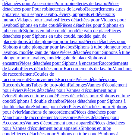
détachées pour Accessoires
Pour robinetteries de lavabo
Pièces
détachées pour Pour robinetteries de lavabo
Raccordements aux
appareils pour espace lavabo, éviers, appareils et déversoirs
muraux
Vidages pour lavabos
Pièces détachées pour Vidages pour
lavabos
Siphons en tube coudé
Pièces détachées pour Siphons en
tube coudé
Siphons en tube coudé, modèle gain de place
Pièces
détachées pour Siphons en tube coudé, modèle gain de
place
Siphons à tube plongeur pour lavabos
Pièces détachées pour
Siphons à tube plongeur pour lavabos
Siphons à tube plongeur pour
lavabos, modèle gain de place
Pièces détachées pour Siphons à tube
plongeur pour lavabos, modèle gain de place
Siphons à
encastrer
Pièces détachées pour Siphons à encastrer
Raccordements
de lavabo
Pièces détachées pour Raccordements de lavabo
Manchons
de raccordement
Coudes de
raccordement
Recouvrements
Raccords
Pièces détachées pour
Raccords
Joints
Tubes de trop-plein
Rallonges
Vannes d'écoulement
pour éviers
Pièces détachées pour Vannes d'écoulement pour
éviers
Siphons en tube coudé
Pièces détachées pour Siphons en tube
coudé
Siphons à double chambre
Pièces détachées pour Siphons à
double chambre
Siphons pour évier
Pièces détachées pour Siphons
pour évier
Manchons de raccordement
Pièces détachées pour
Manchons de raccordement
Accessoires
Pièces détachées pour
Accessoires
Vannes d'écoulement pour appareils
Pièces détachées
pour Vannes d'écoulement pour appareils
Siphons en tube
coudé
Pièces détachées pour Siphons en tube coudé
Siphons à