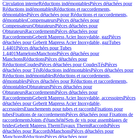
Circulation interne
Réductions indémontables
Pièces détachées pour
Réductions indémontables
Réductions et raccordements,
démontables
Pièces détachées pour Réductions et raccordements,
démontables
Compensateurs
Pièces détachées pour
Compensateurs
Obturateurs
Pièces détachées pour
Obturateurs
Raccordements
Pièces détachées pour
Raccordements
Geberit Mapress Acier Inoxydable, gaz
Pièces
détachées pour Geberit Mapress Acier Inoxydable, gaz
Tubes
1.4401
Pièces détachées pour Tubes
1.4401
Mamelons
Manchons
Pièces détachées pour
Manchons
Réductions
Pièces détachées pour
Réductions
Coudes
Pièces détachées pour Coudes
Tés
Pièces
détachées pour Tés
Réductions indémontables
Pièces détachées pour
Réductions indémontables
Réductions et raccordements,
démontables
Pièces détachées pour Réductions et raccordements,
démontables
Obturateurs
Pièces détachées pour
Obturateurs
Raccordements
Pièces détachées pour
Raccordements
Geberit Mapress Acier Inoxydable, accessoires
Pièces
détachées pour Geberit Mapress Acier Inoxydable,
accessoires
Etanchements pour tubes et raccords
Fixations pour
tubes
Fixations de raccordements
Pièces détachées pour Fixations de
raccordements
Joints d'étanchéité
Sets de vis pour assemblages de
brides
Geberit Mapress Therm
Tuyaux Therm
Raccords
Pièces
détachées pour Raccords
Manchons
Pièces détachées pour
Manchons
Réductions
Pièces détachées pour