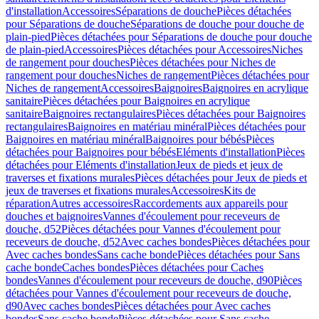
d'installation
Accessoires
Séparations de douche
Pièces détachées
pour Séparations de douche
Séparations de douche pour douche de
plain-pied
Pièces détachées pour Séparations de douche pour douche
de plain-pied
Accessoires
Pièces détachées pour Accessoires
Niches
de rangement pour douches
Pièces détachées pour Niches de
rangement pour douches
Niches de rangement
Pièces détachées pour
Niches de rangement
Accessoires
Baignoires
Baignoires en acrylique
sanitaire
Pièces détachées pour Baignoires en acrylique
sanitaire
Baignoires rectangulaires
Pièces détachées pour Baignoires
rectangulaires
Baignoires en matériau minéral
Pièces détachées pour
Baignoires en matériau minéral
Baignoires pour bébés
Pièces
détachées pour Baignoires pour bébés
Eléments d'installation
Pièces
détachées pour Eléments d'installation
Jeux de pieds et jeux de
traverses et fixations murales
Pièces détachées pour Jeux de pieds et
jeux de traverses et fixations murales
Accessoires
Kits de
réparation
Autres accessoires
Raccordements aux appareils pour
douches et baignoires
Vannes d'écoulement pour receveurs de
douche, d52
Pièces détachées pour Vannes d'écoulement pour
receveurs de douche, d52
Avec caches bondes
Pièces détachées pour
Avec caches bondes
Sans cache bonde
Pièces détachées pour Sans
cache bonde
Caches bondes
Pièces détachées pour Caches
bondes
Vannes d'écoulement pour receveurs de douche, d90
Pièces
détachées pour Vannes d'écoulement pour receveurs de douche,
d90
Avec caches bondes
Pièces détachées pour Avec caches
bondes
Sans cache bonde
Pièces détachées pour Sans cache