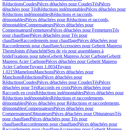
Réductions
Coudes
Pièces détachées pour Coudes
Tés
Pièces
détachées pour Tés
Réductions indémontables
Pièces détachées pour
Réductions indémontables
Réductions et raccords,
démontables
Pièces détachées pour Réductions et raccords,
démontables
Compensateurs
Pièces détachées pour
Compensateurs
Fermetures
Pièces détachées pour Fermetures
Tés
pour chauffage
Pièces détachées pour Tés pour
chauffage
Raccordements pour chauffage
Pièces détachées pour
Raccordements pour chauffage
Accessoires pour Geberit Mapress
Therm
Joints d'étanchéité
Sets de vis pour assemblages à
bride
Fixations pour tubes
Geberit Mapress Acier Carbone
Geberit
Mapress Acier Carbone
Pièces détachées pour Geberit Mapress
Acier Carbone
Tuyaux 1.0034
Tuyaux
1.0215
Mamelons
Manchons
Pièces détachées pour
Manchons
Réductions
Pièces détachées pour
Réductions
Coudes
Pièces détachées pour Coudes
Tés
Pièces
détachées pour Tés
Raccords en croix
Pièces détachées pour
Raccords en croix
Réductions indémontables
Pièces détachées pour
Réductions indémontables
Réductions et raccordements,
démontables
Pièces détachées pour Réductions et raccordements,
démontables
Compensateurs
Pièces détachées pour
Compensateurs
Obturateurs
Pièces détachées pour Obturateurs
Tés
pour chauffage
Pièces détachées pour Tés pour
chauffage
Raccordements pour chauffage
Pièces détachées pour
Raccordements pour chauffage
Accessoires pour Geberit Mapress