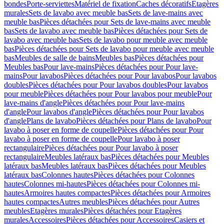
bondes
Porte-serviettes
Matériel de fixation
Caches décoratifs
Etagères
murales
Sets de lavabo avec meuble bas
Sets de lave-mains avec
meuble bas
Pièces détachées pour Sets de lave-mains avec meuble
bas
Sets de lavabo avec meuble bas
Pièces détachées pour Sets de
lavabo avec meuble bas
Sets de lavabo pour meuble avec meuble
bas
Pièces détachées pour Sets de lavabo pour meuble avec meuble
bas
Meubles de salle de bains
Meubles bas
Pièces détachées pour
Meubles bas
Pour lave-mains
Pièces détachées pour Pour lave-
mains
Pour lavabos
Pièces détachées pour Pour lavabos
Pour lavabos
doubles
Pièces détachées pour Pour lavabos doubles
Pour lavabos
pour meuble
Pièces détachées pour Pour lavabos pour meuble
Pour
lave-mains d'angle
Pièces détachées pour Pour lave-mains
d'angle
Pour lavabos d'angle
Pièces détachées pour Pour lavabos
d'angle
Plans de lavabo
Pièces détachées pour Plans de lavabo
Pour
lavabo à poser en forme de coupelle
Pièces détachées pour Pour
lavabo à poser en forme de coupelle
Pour lavabo à poser
rectangulaire
Pièces détachées pour Pour lavabo à poser
rectangulaire
Meubles latéraux bas
Pièces détachées pour Meubles
latéraux bas
Meubles latéraux bas
Pièces détachées pour Meubles
latéraux bas
Colonnes hautes
Pièces détachées pour Colonnes
hautes
Colonnes mi-hautes
Pièces détachées pour Colonnes mi-
hautes
Armoires hautes compactes
Pièces détachées pour Armoires
hautes compactes
Autres meubles
Pièces détachées pour Autres
meubles
Etagères murales
Pièces détachées pour Etagères
murales
Accessoires
Pièces détachées pour Accessoires
Casiers et