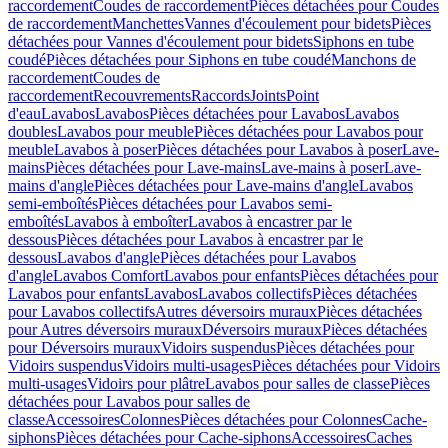
raccordement
Coudes de raccordement
Pièces détachées pour Coudes
de raccordement
Manchettes
Vannes d'écoulement pour bidets
Pièces
détachées pour Vannes d'écoulement pour bidets
Siphons en tube
coudé
Pièces détachées pour Siphons en tube coudé
Manchons de
raccordement
Coudes de
raccordement
Recouvrements
Raccords
Joints
Point
d'eau
Lavabos
Lavabos
Pièces détachées pour Lavabos
Lavabos
doubles
Lavabos pour meuble
Pièces détachées pour Lavabos pour
meuble
Lavabos à poser
Pièces détachées pour Lavabos à poser
Lave-
mains
Pièces détachées pour Lave-mains
Lave-mains à poser
Lave-
mains d'angle
Pièces détachées pour Lave-mains d'angle
Lavabos
semi-emboîtés
Pièces détachées pour Lavabos semi-
emboîtés
Lavabos à emboîter
Lavabos à encastrer par le
dessous
Pièces détachées pour Lavabos à encastrer par le
dessous
Lavabos d'angle
Pièces détachées pour Lavabos
d'angle
Lavabos Comfort
Lavabos pour enfants
Pièces détachées pour
Lavabos pour enfants
Lavabos
Lavabos collectifs
Pièces détachées
pour Lavabos collectifs
Autres déversoirs muraux
Pièces détachées
pour Autres déversoirs muraux
Déversoirs muraux
Pièces détachées
pour Déversoirs muraux
Vidoirs suspendus
Pièces détachées pour
Vidoirs suspendus
Vidoirs multi-usages
Pièces détachées pour Vidoirs
multi-usages
Vidoirs pour plâtre
Lavabos pour salles de classe
Pièces
détachées pour Lavabos pour salles de
classe
Accessoires
Colonnes
Pièces détachées pour Colonnes
Cache-
siphons
Pièces détachées pour Cache-siphons
Accessoires
Caches