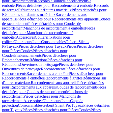
pour Raccordements
Raccords à souder
Raccordements à
emboîter
Pièces détachées pour Raccordements à emboîter
Raccords
de serrage
Réductions sur d'autres matériaux
Pièces détachées pour
Réductions sur d'autres matériaux
Raccordements aux
appareils
Pièces détachées pour Raccordements aux appareils
Coudes
de raccordement
Pièces détachées pour Coudes de
raccordement
Manchons de raccordement à emboîter
Pièces
détachées pour Manchons de raccordement à
emboîter
Accessoires
Colliers
Fixations pour
colliers
Obturateurs
Joints
Consommables
Geberit Silent-
PP
Tuyaux
Pièces détachées pour Tuyaux
Pièces
Pièces détachées
pour Pièces
Coudes
Pièces détachées pour
Coudes
Embranchements
Pièces détachées pour
Embranchements
Réductions
Pièces détachées pour
Réductions
Ouvertures de nettoyage
Pièces détachées pour
Ouvertures de nettoyage
Raccordements
Pièces détachées pour
Raccordements
Raccordements à emboîter
Pièces détachées pour
Raccordements à emboîter
Raccordements à griffes
Réductions sur
d'autres matériaux
Raccordements aux appareils
Pièces détachées
pour Raccordements aux appareils
Coudes de raccordement
Pièces
détachées pour Coudes de raccordement
Manchons de
raccordement
Pièces détachées pour Manchons de
raccordement
Accessoires
Obturateurs
Joints
Cape de
protection
Consommables
Geberit Silent-Pro
Tuyaux
Pièces détachées
pour Tuyaux
Pièces
Pièces détachées pour Pièces
Coudes
Pièces