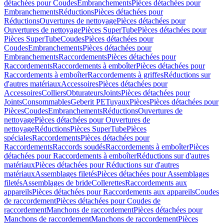
détachées pour Coudes
Embranchements
Pièces détachées pour
Embranchements
Réductions
Pièces détachées pour
Réductions
Ouvertures de nettoyage
Pièces détachées pour
Ouvertures de nettoyage
Pièces SuperTube
Pièces détachées pour
Pièces SuperTube
Coudes
Pièces détachées pour
Coudes
Embranchements
Pièces détachées pour
Embranchements
Raccordements
Pièces détachées pour
Raccordements
Raccordements à emboîter
Pièces détachées pour
Raccordements à emboîter
Raccordements à griffes
Réductions sur
d'autres matériaux
Accessoires
Pièces détachées pour
Accessoires
Colliers
Obturateurs
Joints
Pièces détachées pour
Joints
Consommables
Geberit PE
Tuyaux
Pièces
Pièces détachées pour
Pièces
Coudes
Embranchements
Réductions
Ouvertures de
nettoyage
Pièces détachées pour Ouvertures de
nettoyage
Réductions
Pièces SuperTube
Pièces
spéciales
Raccordements
Pièces détachées pour
Raccordements
Raccords soudés
Raccordements à emboîter
Pièces
détachées pour Raccordements à emboîter
Réductions sur d'autres
matériaux
Pièces détachées pour Réductions sur d'autres
matériaux
Assemblages filetés
Pièces détachées pour Assemblages
filetés
Assemblages de bride
Collerettes
Raccordements aux
appareils
Pièces détachées pour Raccordements aux appareils
Coudes
de raccordement
Pièces détachées pour Coudes de
raccordement
Manchons de raccordement
Pièces détachées pour
Manchons de raccordement
Manchons de raccordement
Pièces