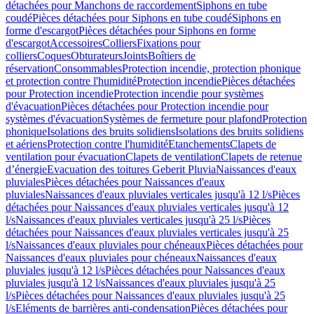
détachées pour Manchons de raccordement
Siphons en tube
coudé
Pièces détachées pour Siphons en tube coudé
Siphons en
forme d'escargot
Pièces détachées pour Siphons en forme
d'escargot
Accessoires
Colliers
Fixations pour
colliers
Coques
Obturateurs
Joints
Boîtiers de
réservation
Consommables
Protection incendie, protection phonique
et protection contre l'humidité
Protection incendie
Pièces détachées
pour Protection incendie
Protection incendie pour systèmes
d'évacuation
Pièces détachées pour Protection incendie pour
systèmes d'évacuation
Systèmes de fermeture pour plafond
Protection
phonique
Isolations des bruits solidiens
Isolations des bruits solidiens
et aériens
Protection contre l'humidité
Etanchements
Clapets de
ventilation pour évacuation
Clapets de ventilation
Clapets de retenue
d’énergie
Evacuation des toitures Geberit Pluvia
Naissances d'eaux
pluviales
Pièces détachées pour Naissances d'eaux
pluviales
Naissances d'eaux pluviales verticales jusqu'à 12 l/s
Pièces
détachées pour Naissances d'eaux pluviales verticales jusqu'à 12
l/s
Naissances d'eaux pluviales verticales jusqu'à 25 l/s
Pièces
détachées pour Naissances d'eaux pluviales verticales jusqu'à 25
l/s
Naissances d'eaux pluviales pour chéneaux
Pièces détachées pour
Naissances d'eaux pluviales pour chéneaux
Naissances d'eaux
pluviales jusqu'à 12 l/s
Pièces détachées pour Naissances d'eaux
pluviales jusqu'à 12 l/s
Naissances d'eaux pluviales jusqu'à 25
l/s
Pièces détachées pour Naissances d'eaux pluviales jusqu'à 25
l/s
Eléments de barrières anti-condensation
Pièces détachées pour