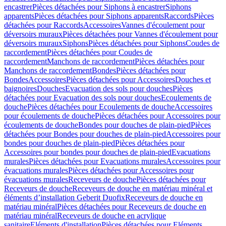
encastrer
Pièces détachées pour Siphons à encastrer
Siphons
apparents
Pièces détachées pour Siphons apparents
Raccords
Pièces
détachées pour Raccords
Accessoires
Vannes d'écoulement pour
déversoirs muraux
Pièces détachées pour Vannes d'écoulement pour
déversoirs muraux
Siphons
Pièces détachées pour Siphons
Coudes de
raccordement
Pièces détachées pour Coudes de
raccordement
Manchons de raccordement
Pièces détachées pour
Manchons de raccordement
Bondes
Pièces détachées pour
Bondes
Accessoires
Pièces détachées pour Accessoires
Douches et
baignoires
Douches
Evacuation des sols pour douches
Pièces
détachées pour Evacuation des sols pour douches
Ecoulements de
douche
Pièces détachées pour Ecoulements de douche
Accessoires
pour écoulements de douche
Pièces détachées pour Accessoires pour
écoulements de douche
Bondes pour douches de plain-pied
Pièces
détachées pour Bondes pour douches de plain-pied
Accessoires pour
bondes pour douches de plain-pied
Pièces détachées pour
Accessoires pour bondes pour douches de plain-pied
Evacuations
murales
Pièces détachées pour Evacuations murales
Accessoires pour
évacuations murales
Pièces détachées pour Accessoires pour
évacuations murales
Receveurs de douche
Pièces détachées pour
Receveurs de douche
Receveurs de douche en matériau minéral et
éléments d’installation Geberit Duofix
Receveurs de douche en
matériau minéral
Pièces détachées pour Receveurs de douche en
matériau minéral
Receveurs de douche en acrylique
sanitaire
Eléments d'installation
Pièces détachées pour Eléments