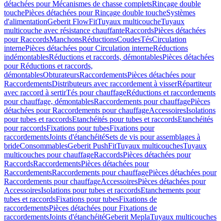
détachées pour Mécanismes de chasse complets
Rinçage double
touche
Pièces détachées pour Rinçage double touche
Systèmes
d'alimentation
Geberit FlowFit
Tuyaux multicouche
Tuyaux
multicouche avec résistance chauffante
Raccords
Pièces détachées
pour Raccords
Manchons
Réductions
Coudes
Tés
Circulation
interne
Pièces détachées pour Circulation interne
Réductions
indémontables
Réductions et raccords, démontables
Pièces détachées
pour Réductions et raccords,
démontables
Obturateurs
Raccordements
Pièces détachées pour
Raccordements
Distributeurs avec raccordement à visser
Répartiteur
avec raccord à sertir
Tés pour chauffage
Réductions et raccordements
pour chauffage, démontables
Raccordements pour chauffage
Pièces
détachées pour Raccordements pour chauffage
Accessoires
Isolations
pour tubes et raccords
Etanchéités pour tubes et raccords
Etanchéités
pour raccords
Fixations pour tubes
Fixations pour
raccordements
Joints d'étanchéité
Sets de vis pour assemblages à
bride
Consommables
Geberit PushFit
Tuyaux multicouches
Tuyaux
multicouches pour chauffage
Raccords
Pièces détachées pour
Raccords
Raccordements
Pièces détachées pour
Raccordements
Raccordements pour chauffage
Pièces détachées pour
Raccordements pour chauffage
Accessoires
Pièces détachées pour
Accessoires
Isolations pour tubes et raccords
Etanchements pour
tubes et raccords
Fixations pour tubes
Fixations de
raccordements
Pièces détachées pour Fixations de
raccordements
Joints d'étanchéité
Geberit Mepla
Tuyaux multicouches