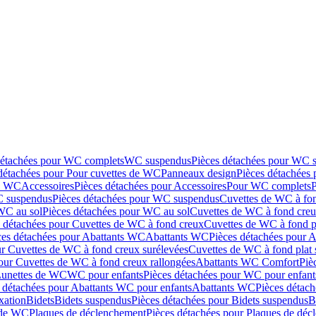
détachées pour WC complets
WC suspendus
Pièces détachées pour WC 
détachées pour Pour cuvettes de WC
Panneaux design
Pièces détachées
de WC
Accessoires
Pièces détachées pour Accessoires
Pour WC complets
 suspendus
Pièces détachées pour WC suspendus
Cuvettes de WC à fo
WC au sol
Pièces détachées pour WC au sol
Cuvettes de WC à fond creux
s détachées pour Cuvettes de WC à fond creux
Cuvettes de WC à fond p
ces détachées pour Abattants WC
Abattants WC
Pièces détachées pour 
ur Cuvettes de WC à fond creux surélevées
Cuvettes de WC à fond plat 
our Cuvettes de WC à fond creux rallongées
Abattants WC Comfort
Piè
Lunettes de WC
WC pour enfants
Pièces détachées pour WC pour enfant
 détachées pour Abattants WC pour enfants
Abattants WC
Pièces détac
ixation
Bidets
Bidets suspendus
Pièces détachées pour Bidets suspendus
B
 de WC
Plaques de déclenchement
Pièces détachées pour Plaques de dé