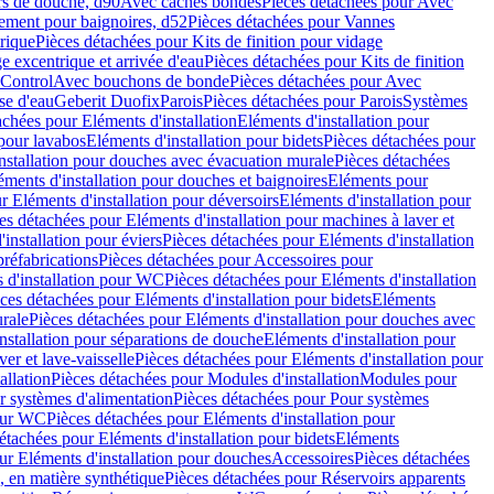
rs de douche, d90
Avec caches bondes
Pièces détachées pour Avec
ement pour baignoires, d52
Pièces détachées pour Vannes
trique
Pièces détachées pour Kits de finition pour vidage
ge excentrique et arrivée d'eau
Pièces détachées pour Kits de finition
hControl
Avec bouchons de bonde
Pièces détachées pour Avec
se d'eau
Geberit Duofix
Parois
Pièces détachées pour Parois
Systèmes
achées pour Eléments d'installation
Eléments d'installation pour
 pour lavabos
Eléments d'installation pour bidets
Pièces détachées pour
nstallation pour douches avec évacuation murale
Pièces détachées
ments d'installation pour douches et baignoires
Eléments pour
r Eléments d'installation pour déversoirs
Eléments d'installation pour
es détachées pour Eléments d'installation pour machines à laver et
installation pour éviers
Pièces détachées pour Eléments d'installation
réfabrications
Pièces détachées pour Accessoires pour
 d'installation pour WC
Pièces détachées pour Eléments d'installation
ces détachées pour Eléments d'installation pour bidets
Eléments
urale
Pièces détachées pour Eléments d'installation pour douches avec
nstallation pour séparations de douche
Eléments d'installation pour
er et lave-vaisselle
Pièces détachées pour Eléments d'installation pour
allation
Pièces détachées pour Modules d'installation
Modules pour
r systèmes d'alimentation
Pièces détachées pour Pour systèmes
pour WC
Pièces détachées pour Eléments d'installation pour
étachées pour Eléments d'installation pour bidets
Eléments
ur Eléments d'installation pour douches
Accessoires
Pièces détachées
 en matière synthétique
Pièces détachées pour Réservoirs apparents