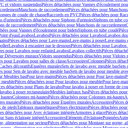
C et vidoirs suspendus
Pièces détachées pour Vannes d'écoulement pou
ccordement
Manchons de raccordement
Pièces détachées pour Manchons
longes de coude de chasse
Raccords en PVC
Pièces détachées pour Ra
s d'urinoirs
Pièces détachées pour Siphons d'urinoirs
Siphons en tube c
ns de raccordement
Pièces détachées pour Manchons de raccordement
C
chées pour Vannes d'écoulement pour bidets
Siphons en tube coudé
Pièc
Point d'eau
Lavabos
Lavabos
Pièces détachées pour Lavabos
Lavabos dou
ains
Pièces détachées pour Lave-mains
Lave-mains à poser
Lave-mains 
oîter
Lavabos à encastrer par le dessous
Pièces détachées pour Lavabos à
ées pour Lavabos pour enfants
Lavabos
Lavabos collectifs
Pièces détaché
our Déversoirs muraux
Vidoirs suspendus
Pièces détachées pour Vidoirs
es pour Lavabos pour salles de classe
Accessoires
Colonnes
Pièces détac
Caches décoratifs
Etagères murales
Sets de lavabo avec meuble bas
Sets 
es pour Sets de lavabo avec meuble bas
Sets de lavabo pour meuble ave
ur Meubles bas
Pour lave-mains
Pièces détachées pour Pour lave-mains
P
r meuble
Pièces détachées pour Pour lavabos pour meuble
Pour lave-mai
ces détachées pour Plans de lavabo
Pour lavabo à poser en forme de cou
lavabo à poser rectangulaire
Meubles latéraux bas
Pièces détachées pour
 hautes
Colonnes mi-hautes
Pièces détachées pour Colonnes mi-hautes
A
res murales
Pièces détachées pour Etagères murales
Accessoires
Pièces d
x de pieds
Tableaux magnétiques
Prises électriques
Pièces détachées pour 
es détachées pour Avec éclairage intégrée
Armoires à glace
Pièces détac
ur Sans éclairage intégré
Accessoires
Eléments d'éclairage
Poignées
Autr
e, alimentation sur secteur
Pièces détachées pour Montage sur gorge, al
gorge, alimentation par générateur
Pièces détachées pour Montage sur g