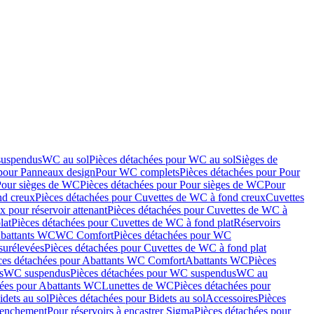
suspendus
WC au sol
Pièces détachées pour WC au sol
Sièges de
 pour Panneaux design
Pour WC complets
Pièces détachées pour Pour
Pour sièges de WC
Pièces détachées pour Pour sièges de WC
Pour
nd creux
Pièces détachées pour Cuvettes de WC à fond creux
Cuvettes
 pour réservoir attenant
Pièces détachées pour Cuvettes de WC à
lat
Pièces détachées pour Cuvettes de WC à fond plat
Réservoirs
Abattants WC
WC Comfort
Pièces détachées pour WC
surélevées
Pièces détachées pour Cuvettes de WC à fond plat
ces détachées pour Abattants WC Comfort
Abattants WC
Pièces
s
WC suspendus
Pièces détachées pour WC suspendus
WC au
hées pour Abattants WC
Lunettes de WC
Pièces détachées pour
idets au sol
Pièces détachées pour Bidets au sol
Accessoires
Pièces
clenchement
Pour réservoirs à encastrer Sigma
Pièces détachées pour