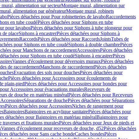
mural, alimentation sur secteur
Montage mural, alimentation par
ural, alimentation par générateur
Montage mural, robinets
vabo
Pièces détachées pour Pour robinetteries de lavabo
Raccordements
hons en tube coudé
Pièces détachées pour Siphons en tube
ur pour lavabos
Pièces détachées pour Siphons à tube plongeur pour
n de place
Siphons à encastrer
Pièces détachées pour Siphons à
uvrements
Raccords
Pièces détachées pour Raccords
Joints
Tubes de
tachées pour Siphons en tube coudé
Siphons à double chambre
Pièces
achées pour Manchons de raccordement
Accessoires
Pièces détachées
 détachées pour Siphons en tube coudé
Siphons à encastrer
Pièces
soires
Vannes d'écoulement pour déversoirs muraux
Pièces détachées
udes de raccordement
Manchons de raccordement
Pièces détachées
ouches
Evacuation des sols pour douches
Pièces détachées pour
uche
Pièces détachées pour Accessoires pour écoulements de
e plain-pied
Pièces détachées pour Accessoires pour bondes pour
 pour Accessoires pour évacuations murales
Receveurs de
urs de douche en matériau minéral
Pièces détachées pour Receveurs
n
Accessoires
Séparations de douche
Pièces détachées pour Séparations
res
Pièces détachées pour Accessoires
Niches de rangement pour
es
Baignoires
Baignoires en acrylique sanitaire
Pièces détachées pour
es détachées pour Baignoires en matériau minéral
Baignoires pour
e traverses et fixations murales
Pièces détachées pour Jeux de pieds et
s
Vannes d'écoulement pour receveurs de douche, d52
Pièces détachées
èces détachées pour Sans cache bonde
Caches bondes
Pièces