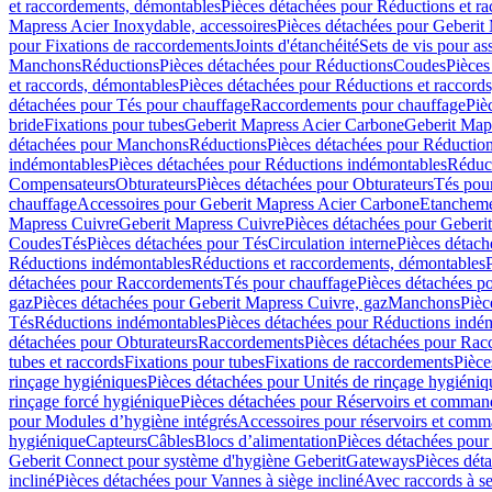
et raccordements, démontables
Pièces détachées pour Réductions et r
Mapress Acier Inoxydable, accessoires
Pièces détachées pour Geberit 
pour Fixations de raccordements
Joints d'étanchéité
Sets de vis pour a
Manchons
Réductions
Pièces détachées pour Réductions
Coudes
Pièces
et raccords, démontables
Pièces détachées pour Réductions et raccord
détachées pour Tés pour chauffage
Raccordements pour chauffage
Piè
bride
Fixations pour tubes
Geberit Mapress Acier Carbone
Geberit Map
détachées pour Manchons
Réductions
Pièces détachées pour Réductio
indémontables
Pièces détachées pour Réductions indémontables
Réduct
Compensateurs
Obturateurs
Pièces détachées pour Obturateurs
Tés pou
chauffage
Accessoires pour Geberit Mapress Acier Carbone
Etanchemen
Mapress Cuivre
Geberit Mapress Cuivre
Pièces détachées pour Geberi
Coudes
Tés
Pièces détachées pour Tés
Circulation interne
Pièces détach
Réductions indémontables
Réductions et raccordements, démontables
détachées pour Raccordements
Tés pour chauffage
Pièces détachées p
gaz
Pièces détachées pour Geberit Mapress Cuivre, gaz
Manchons
Pièc
Tés
Réductions indémontables
Pièces détachées pour Réductions indé
détachées pour Obturateurs
Raccordements
Pièces détachées pour Rac
tubes et raccords
Fixations pour tubes
Fixations de raccordements
Pièce
rinçage hygiéniques
Pièces détachées pour Unités de rinçage hygiéniq
rinçage forcé hygiénique
Pièces détachées pour Réservoirs et comman
pour Modules d’hygiène intégrés
Accessoires pour réservoirs et com
hygiénique
Capteurs
Câbles
Blocs d’alimentation
Pièces détachées pour
Geberit Connect pour système d'hygiène Geberit
Gateways
Pièces dét
incliné
Pièces détachées pour Vannes à siège incliné
Avec raccords à se