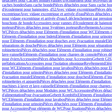
détachées pour Caches bondes
Vannes d'écoulement pour receveurs d
caches bondes
Sans cache bonde
Pièces détachées pour Sans cache bo
d'écoulement pour baignoires, d52
Avec vidage excentrique
Pièces dét
excentrique
Avec vidage excentrique et arrivée d'eau
Pièces détachées 
pour vidage excentrique et arrivée d'eau
A déclenchement par pressio
bouchons de bonde
Accessoires pour vannes d'écoulement de baignoi
porteurs
Pièces détachées pour Systèmes porteurs
Revêtements
Accesso
WC
Pièces détachées pour Eléments d'installation pour WC
Eléments d
Eléments d'installation pour bidets
Eléments d'installation pour urinoir
pour Eléments d'installation pour douches avec évacuation murale
Elé
séparations de douche
Pièces détachées pour Eléments pour séparatio
robinetteries
Pièces détachées pour Eléments d'installation pour robinet
lave-vaisselle
Eléments d'installation pour charges de console
Pièces dé
pour éviers
Accessoires
Pièces détachées pour Accessoires
Geberit GIS
préfabrications
Accessoires pour l'isolation phonique
Revêtements
Eléme
pour WC
Eléments d'installation pour lavabos
Pièces détachées pour El
d'installation pour urinoirs
Pièces détachées pour Eléments d'installatio
évacuation murale
Eléments d’installation pour douches
Eléments d’ins
robinetteries et appareils
Pièces détachées pour Eléments d'installation 
machines à laver et lave-vaisselle
Eléments d'installation pour charges
WC
Pièces détachées pour Modules pour WC
Accessoires
Pièces détac
d'alimentation
Pour évacuation
Geberit Kombifix
Eléments d'installatio
WC
Eléments d'installation pour lavabos
Pièces détachées pour Elément
d'installation pour urinoirs
Pièces détachées pour Eléments d'installatio
pour Accessoires
Pour eléments de WC
Pour fixations
Pièces détachées