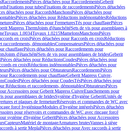
s
Raccordements
Pièces détachées pour Raccordements
Geberit
ords
Fixations pour tubes
Fixations de raccordements
Pièces détachées
ces détachées pour Raccords
Manchons
Pièces détachées pour
ontables
Pièces détachées pour Réductions indémontables
Réductions
metures
Pièces détachées pour Fermetures
Tés pour chauffage
Pièces
berit Mapress Therm
Joints d'étanchéité
Sets de vis pour assemblages à
one
Tuyaux 1.0034
Tuyaux 1.0215
Mamelons
Manchons
Pièces
ccords en croix
Pièces détachées pour Raccords en croix
Réductions
et raccordements, démontables
Compensateurs
Pièces détachées pour
ur chauffage
Pièces détachées pour Raccordements pour
nts
Joints d'étanchéité
Sets de vis pour assemblages de brides
Geberit
s
Pièces détachées pour Réductions
Coudes
Pièces détachées pour
ccords en croix
Réductions indémontables
Pièces détachées pour
teurs
Pièces détachées pour Obturateurs
Raccordements
Pièces
 pour Raccordements pour chauffage
Geberit Mapress Cuivre,
ons
Coudes
Pièces détachées pour Coudes
Tés
Pièces détachées pour
our Réductions et raccordements, démontables
Obturateurs
Pièces
pour Accessoires pour Geberit Mapress Cuivre
Etanchements pour
vis pour assemblages de brides
Système d'hygiène Geberit
Unités de
rtures et plaques de fermeture
Réservoirs et commandes de WC avec
inçage forcé hygiénique
Modules d’hygiène intégrés
Pièces détachées
essoires pour réservoirs et commandes de WC avec rinçage forcé
our système d'hygiène Geberit
Pièces détachées pour Accessoires
urs
Capteurs
Matériel de montage
Armatures brutes
Vannes à siège
accords à sertir Mepla
Pièces détachées pour Avec raccords à sertir