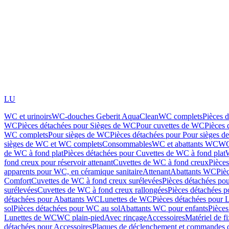
LU
WC et urinoirs
WC-douches Geberit AquaClean
WC complets
Pièces 
WC
Pièces détachées pour Sièges de WC
Pour cuvettes de WC
Pièces 
WC complets
Pour sièges de WC
Pièces détachées pour Pour sièges 
sièges de WC et WC complets
Consommables
WC et abattants WC
WC
de WC à fond plat
Pièces détachées pour Cuvettes de WC à fond plat
fond creux pour réservoir attenant
Cuvettes de WC à fond creux
Pièce
apparents pour WC, en céramique sanitaire
Attenant
Abattants WC
Piè
Comfort
Cuvettes de WC à fond creux surélevées
Pièces détachées po
surélevées
Cuvettes de WC à fond creux rallongées
Pièces détachées p
détachées pour Abattants WC
Lunettes de WC
Pièces détachées pour 
sol
Pièces détachées pour WC au sol
Abattants WC pour enfants
Pièces
Lunettes de WC
WC plain-pied
Avec rinçage
Accessoires
Matériel de f
détachées pour Accessoires
Plaques de déclenchement et commandes