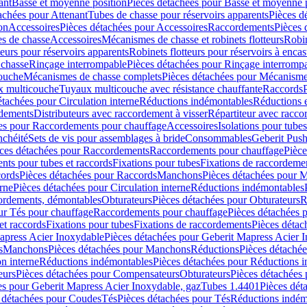
ant
Basse et moyenne position
Pièces détachées pour Basse et moyenne 
achées pour Attenant
Tubes de chasse pour réservoirs apparents
Pièces d
on
Accessoires
Pièces détachées pour Accessoires
Raccordements
Pièces 
s de chasse
Accessoires
Mécanismes de chasse et robinets flotteurs
Robin
eurs pour réservoirs apparents
Robinets flotteurs pour réservoirs à encas
 chasse
Rinçage interrompable
Pièces détachées pour Rinçage interromp
touche
Mécanismes de chasse complets
Pièces détachées pour Mécanisme
 multicouche
Tuyaux multicouche avec résistance chauffante
Raccords
étachées pour Circulation interne
Réductions indémontables
Réductions e
rdements
Distributeurs avec raccordement à visser
Répartiteur avec raccor
es pour Raccordements pour chauffage
Accessoires
Isolations pour tubes
nchéité
Sets de vis pour assemblages à bride
Consommables
Geberit Push
ces détachées pour Raccordements
Raccordements pour chauffage
Pièce
ts pour tubes et raccords
Fixations pour tubes
Fixations de raccordeme
ords
Pièces détachées pour Raccords
Manchons
Pièces détachées pour 
erne
Pièces détachées pour Circulation interne
Réductions indémontables
cordements, démontables
Obturateurs
Pièces détachées pour Obturateurs
R
ur Tés pour chauffage
Raccordements pour chauffage
Pièces détachées 
et raccords
Fixations pour tubes
Fixations de raccordements
Pièces détac
apress Acier Inoxydable
Pièces détachées pour Geberit Mapress Acier 
s
Manchons
Pièces détachées pour Manchons
Réductions
Pièces détaché
on interne
Réductions indémontables
Pièces détachées pour Réductions 
eurs
Pièces détachées pour Compensateurs
Obturateurs
Pièces détachées 
es pour Geberit Mapress Acier Inoxydable, gaz
Tubes 1.4401
Pièces dét
 détachées pour Coudes
Tés
Pièces détachées pour Tés
Réductions indém