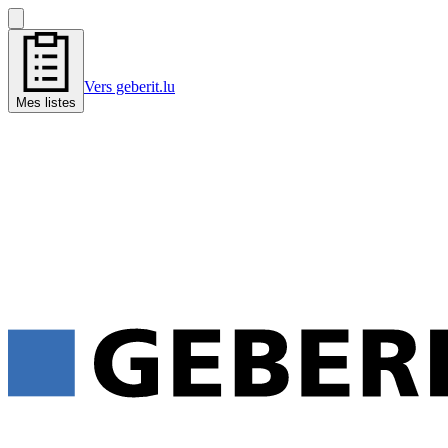
Vers geberit.lu
Mes listes