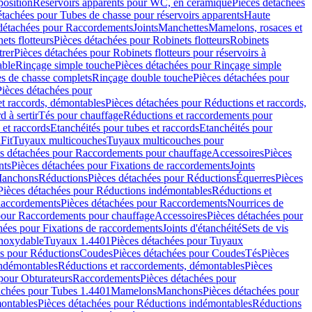
position
Réservoirs apparents pour WC, en céramique
Pièces détachées
étachées pour Tubes de chasse pour réservoirs apparents
Haute
détachées pour Raccordements
Joints
Manchettes
Mamelons, rosaces et
ets flotteurs
Pièces détachées pour Robinets flotteurs
Robinets
trer
Pièces détachées pour Robinets flotteurs pour réservoirs à
able
Rinçage simple touche
Pièces détachées pour Rinçage simple
s de chasse complets
Rinçage double touche
Pièces détachées pour
Pièces détachées pour
t raccords, démontables
Pièces détachées pour Réductions et raccords,
d à sertir
Tés pour chauffage
Réductions et raccordements pour
 et raccords
Etanchéités pour tubes et raccords
Etanchéités pour
Fit
Tuyaux multicouches
Tuyaux multicouches pour
s détachées pour Raccordements pour chauffage
Accessoires
Pièces
nts
Pièces détachées pour Fixations de raccordements
Joints
Manchons
Réductions
Pièces détachées pour Réductions
Équerres
Pièces
Pièces détachées pour Réductions indémontables
Réductions et
accordements
Pièces détachées pour Raccordements
Nourrices de
pour Raccordements pour chauffage
Accessoires
Pièces détachées pour
hées pour Fixations de raccordements
Joints d'étanchéité
Sets de vis
Inoxydable
Tuyaux 1.4401
Pièces détachées pour Tuyaux
es pour Réductions
Coudes
Pièces détachées pour Coudes
Tés
Pièces
indémontables
Réductions et raccordements, démontables
Pièces
pour Obturateurs
Raccordements
Pièces détachées pour
achées pour Tubes 1.4401
Mamelons
Manchons
Pièces détachées pour
ontables
Pièces détachées pour Réductions indémontables
Réductions