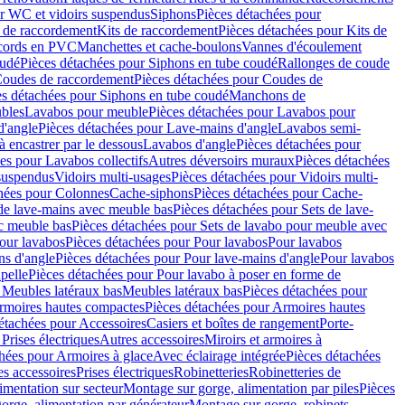
r WC et vidoirs suspendus
Siphons
Pièces détachées pour
 de raccordement
Kits de raccordement
Pièces détachées pour Kits de
ccords en PVC
Manchettes et cache-boulons
Vannes d'écoulement
oudé
Pièces détachées pour Siphons en tube coudé
Rallonges de coude
oudes de raccordement
Pièces détachées pour Coudes de
es détachées pour Siphons en tube coudé
Manchons de
bles
Lavabos pour meuble
Pièces détachées pour Lavabos pour
d'angle
Pièces détachées pour Lave-mains d'angle
Lavabos semi-
 encastrer par le dessous
Lavabos d'angle
Pièces détachées pour
es pour Lavabos collectifs
Autres déversoirs muraux
Pièces détachées
 suspendus
Vidoirs multi-usages
Pièces détachées pour Vidoirs multi-
hées pour Colonnes
Cache-siphons
Pièces détachées pour Cache-
de lave-mains avec meuble bas
Pièces détachées pour Sets de lave-
c meuble bas
Pièces détachées pour Sets de lavabo pour meuble avec
our lavabos
Pièces détachées pour Pour lavabos
Pour lavabos
ns d'angle
Pièces détachées pour Pour lave-mains d'angle
Pour lavabos
pelle
Pièces détachées pour Pour lavabo à poser en forme de
 Meubles latéraux bas
Meubles latéraux bas
Pièces détachées pour
rmoires hautes compactes
Pièces détachées pour Armoires hautes
étachées pour Accessoires
Casiers et boîtes de rangement
Porte-
Prises électriques
Autres accessoires
Miroirs et armoires à
hées pour Armoires à glace
Avec éclairage intégrée
Pièces détachées
es accessoires
Prises électriques
Robinetteries
Robinetteries de
imentation sur secteur
Montage sur gorge, alimentation par piles
Pièces
orge, alimentation par générateur
Montage sur gorge, robinets