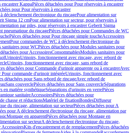
à encastrer Kappa
Pièces détachées pour Pour réservoirs à encastrer
chées pour Pour réservoirs à encastrer
 déclenchement électronique du rinçage
Pour alimentation sur
erit Sigma 12 cm
Pour alimentation sur secteur, pour réservoirs à
imentation par piles, pour réservoirs à encastrer Geberit Sigma
 pneumatique du rinçage
Pièces détachées pour Commandes de WC
ouche
Pièces détachées pour Pour rinçage simple touche
Accessoires
rement
Pour commandes de WC à déclenchement électronique du
 sanitaires pour WC
Pièces détachées pour Modules sanitaires pour
 détachées pour Accessoires
Consommables
Modules sanitaires pour
sol
Urinoirs
Urinoirs, fonctionnement avec rinçage, avec rebord de
rcle
Urinoirs, fonctionnement avec rinçage, sans rebord de
ces détachées pour Commande d'urinoir apparente ou à encastrer
Avec
r Pour commande d'urinoir intégrée
Urinoirs, fonctionnement avec
es détachées pour Sans rebord de rinçage
Avec rebord de
eau
Sans couvercle
Pièces détachées pour Sans couvercle
Séparations
rs en matière synthétique
Séparations d'urinoirs en verre
Pièces
ramique sanitaire
Accessoires
Pièces détachées pour
de chasse et réductions
Matériel de fixation
Bondes
Diffuseur
ue du rinçage, alimentation sur secteur
Pièces détachées pour A
ées pour A déclenchement électronique du rinçage, alimentation par
asic
Montage en apparent
Pièces détachées pour Montage en
imentation sur secteur
A déclenchement électronique du rinçage,
r Accessoires
Kits d'encastrement et de remplacement
Pièces détachées
 rénovation
Plaques de fermeture
Aides à la commande
Raccordements