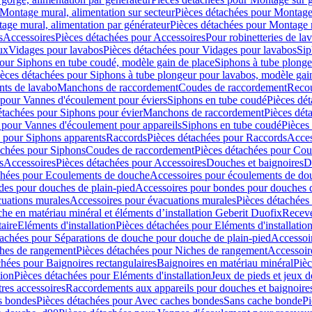
Montage mural, alimentation sur secteur
Pièces détachées pour Montage 
age mural, alimentation par générateur
Pièces détachées pour Montage m
s
Accessoires
Pièces détachées pour Accessoires
Pour robinetteries de la
ux
Vidages pour lavabos
Pièces détachées pour Vidages pour lavabos
Sip
our Siphons en tube coudé, modèle gain de place
Siphons à tube plonge
ièces détachées pour Siphons à tube plongeur pour lavabos, modèle gai
nts de lavabo
Manchons de raccordement
Coudes de raccordement
Reco
 pour Vannes d'écoulement pour éviers
Siphons en tube coudé
Pièces dé
étachées pour Siphons pour évier
Manchons de raccordement
Pièces dét
 pour Vannes d'écoulement pour appareils
Siphons en tube coudé
Pièces
s pour Siphons apparents
Raccords
Pièces détachées pour Raccords
Acces
achées pour Siphons
Coudes de raccordement
Pièces détachées pour Co
s
Accessoires
Pièces détachées pour Accessoires
Douches et baignoires
D
chées pour Ecoulements de douche
Accessoires pour écoulements de do
des pour douches de plain-pied
Accessoires pour bondes pour douches d
cuations murales
Accessoires pour évacuations murales
Pièces détachées
e en matériau minéral et éléments d’installation Geberit Duofix
Receve
aire
Eléments d'installation
Pièces détachées pour Eléments d'installatio
tachées pour Séparations de douche pour douche de plain-pied
Accessoi
hes de rangement
Pièces détachées pour Niches de rangement
Accessoir
chées pour Baignoires rectangulaires
Baignoires en matériau minéral
Pièc
tion
Pièces détachées pour Eléments d'installation
Jeux de pieds et jeux d
res accessoires
Raccordements aux appareils pour douches et baignoire
s bondes
Pièces détachées pour Avec caches bondes
Sans cache bonde
Pi