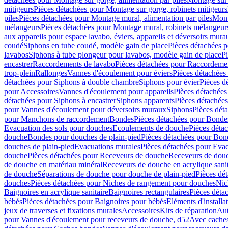
mitigeurs
Pièces détachées pour Montage sur gorge, robinets mitigeurs
piles
Pièces détachées pour Montage mural, alimentation par piles
Mont
mélangeurs
Pièces détachées pour Montage mural, robinets mélangeur
aux appareils pour espace lavabo, éviers, appareils et déversoirs mura
coudé
Siphons en tube coudé, modèle gain de place
Pièces détachées p
lavabos
Siphons à tube plongeur pour lavabos, modèle gain de place
P
encastrer
Raccordements de lavabo
Pièces détachées pour Raccordeme
trop-plein
Rallonges
Vannes d'écoulement pour éviers
Pièces détachées
détachées pour Siphons à double chambre
Siphons pour évier
Pièces d
pour Accessoires
Vannes d'écoulement pour appareils
Pièces détachées
détachées pour Siphons à encastrer
Siphons apparents
Pièces détachée
pour Vannes d'écoulement pour déversoirs muraux
Siphons
Pièces dét
pour Manchons de raccordement
Bondes
Pièces détachées pour Bonde
Evacuation des sols pour douches
Ecoulements de douche
Pièces déta
douche
Bondes pour douches de plain-pied
Pièces détachées pour Bon
douches de plain-pied
Evacuations murales
Pièces détachées pour Eva
douche
Pièces détachées pour Receveurs de douche
Receveurs de douch
de douche en matériau minéral
Receveurs de douche en acrylique sanit
de douche
Séparations de douche pour douche de plain-pied
Pièces dé
douches
Pièces détachées pour Niches de rangement pour douches
Nic
Baignoires en acrylique sanitaire
Baignoires rectangulaires
Pièces déta
bébés
Pièces détachées pour Baignoires pour bébés
Eléments d'installa
jeux de traverses et fixations murales
Accessoires
Kits de réparation
Aut
pour Vannes d'écoulement pour receveurs de douche, d52
Avec cache