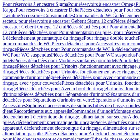
Pour réservoirs à encastrer Sigma
Pour réservoirs à encastrer Omega
Pi
Kappa
Pour réservoirs à encastrer Delta
Pièces détachées pour Pour rés
Twinline
Accessoires
Consommables
Commandes de WC à déclenchemen
secteur, pour réservoirs à encastrer Geberit Sigma 12 cm
Pièces détach
encastrer Geberit Omega 12 cm
Pièces détachées pour Pour alimentati
12 cm
Pièces détachées pour Pour alimentation par piles, pour réservo
à déclenchement pneumatique du rinçage
Pour rinçage double touche
P
pour commandes de WC
Pièces détachées pour Accessoires pour c
rinçage
Pièces détachées pour Pour commandes de WC à déclenchemen
WC
Pour WC suspendus
Pièces détachées pour Pour WC suspendus
P
bidets
Pièces détachées pour Modules sanitaires pour bidets
Pour bidets
rinçage
Pièces détachées pour Urinoirs, fonctionnement avec rinçage, 
rinçage
Pièces détachées pour Urinoirs, fonctionnement avec rinçage, 
commande d'urinoir intégrée
Pièces détachées pour Avec commande d'u
rinçage, avec / pour couvercle
Pièces détachées pour Urinoirs, fonctio
rinçage
Pièces détachées pour Avec rebord de rinçage
Urinoirs, foncti
d'urinoirs
Pièces détachées pour Séparations d'urinoirs
Séparations d'ur
détachées pour Séparations d'urinoirs en verre
Séparations d'urinoirs e
Accessoires
Siphons et accessoires de siphons
Tubes de chasse, coudes
d’eau
Raccordements aux appareils
Commandes d'urinoir
Montage enca
déclenchement électronique du rinçage, alimentation sur secteur
A décl
piles
A déclenchement pneumatique du rinçage
Pièces détachées pour
apparent
A déclenchement électronique du rinçage, alimentation sur se
alimentation par piles
Pièces détachées pour A déclenchement électroni
pour Kits d'encastrement et de remplacement
Tubes de chasse, coudes 