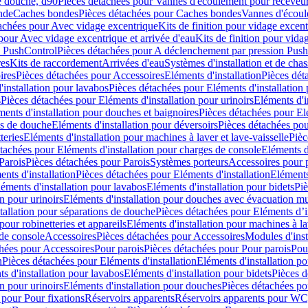
e douche, d90
Pièces détachées pour Vannes d'écoulement pour receveu
nde
Caches bondes
Pièces détachées pour Caches bondes
Vannes d'écoul
achées pour Avec vidage excentrique
Kits de finition pour vidage excen
pour Avec vidage excentrique et arrivée d'eau
Kits de finition pour vida
n PushControl
Pièces détachées pour A déclenchement par pression Pus
res
Kits de raccordement
Arrivées d'eau
Systèmes d'installation et de chas
ires
Pièces détachées pour Accessoires
Eléments d'installation
Pièces dét
'installation pour lavabos
Pièces détachées pour Eléments d'installation
s
Pièces détachées pour Eléments d'installation pour urinoirs
Eléments d'i
ments d'installation pour douches et baignoires
Pièces détachées pour Elé
ns de douche
Eléments d'installation pour déversoirs
Pièces détachées pou
teries
Eléments d'installation pour machines à laver et lave-vaisselle
Pièc
tachées pour Eléments d'installation pour charges de console
Eléments d'
Parois
Pièces détachées pour Parois
Systèmes porteurs
Accessoires pour p
nts d'installation
Pièces détachées pour Eléments d'installation
Eléments
éments d'installation pour lavabos
Eléments d'installation pour bidets
Piè
n pour urinoirs
Eléments d'installation pour douches avec évacuation m
tallation pour séparations de douche
Pièces détachées pour Eléments d’i
pour robinetteries et appareils
Eléments d'installation pour machines à lav
 de console
Accessoires
Pièces détachées pour Accessoires
Modules d'inst
hées pour Accessoires
Pour parois
Pièces détachées pour Pour parois
Pou
n
Pièces détachées pour Eléments d'installation
Eléments d'installation 
s d'installation pour lavabos
Eléments d'installation pour bidets
Pièces d
n pour urinoirs
Eléments d'installation pour douches
Pièces détachées po
 pour Pour fixations
Réservoirs apparents
Réservoirs apparents pour WC,