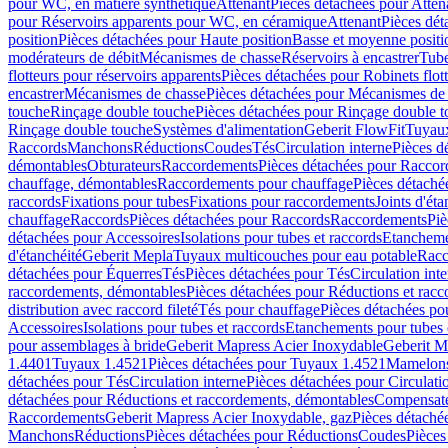
pour WC, en matière synthétique
Attenant
Pièces détachées pour Atten
pour Réservoirs apparents pour WC, en céramique
Attenant
Pièces dét
position
Pièces détachées pour Haute position
Basse et moyenne positi
modérateurs de débit
Mécanismes de chasse
Réservoirs à encastrer
Tube
flotteurs pour réservoirs apparents
Pièces détachées pour Robinets flott
encastrer
Mécanismes de chasse
Pièces détachées pour Mécanismes de
touche
Rinçage double touche
Pièces détachées pour Rinçage double 
Rinçage double touche
Systèmes d'alimentation
Geberit FlowFit
Tuyaux
Raccords
Manchons
Réductions
Coudes
Tés
Circulation interne
Pièces d
démontables
Obturateurs
Raccordements
Pièces détachées pour Racco
chauffage, démontables
Raccordements pour chauffage
Pièces détaché
raccords
Fixations pour tubes
Fixations pour raccordements
Joints d'éta
chauffage
Raccords
Pièces détachées pour Raccords
Raccordements
Piè
détachées pour Accessoires
Isolations pour tubes et raccords
Etanchemen
d'étanchéité
Geberit Mepla
Tuyaux multicouches pour eau potable
Racc
détachées pour Équerres
Tés
Pièces détachées pour Tés
Circulation int
raccordements, démontables
Pièces détachées pour Réductions et rac
distribution avec raccord fileté
Tés pour chauffage
Pièces détachées po
Accessoires
Isolations pour tubes et raccords
Etanchements pour tubes 
pour assemblages à bride
Geberit Mapress Acier Inoxydable
Geberit M
1.4401
Tuyaux 1.4521
Pièces détachées pour Tuyaux 1.4521
Mamelon
détachées pour Tés
Circulation interne
Pièces détachées pour Circulati
détachées pour Réductions et raccordements, démontables
Compensat
Raccordements
Geberit Mapress Acier Inoxydable, gaz
Pièces détaché
Manchons
Réductions
Pièces détachées pour Réductions
Coudes
Pièces