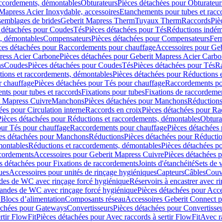
accordements, démontables
Obturateurs
Pièces détachées pour Obturateur
Mapress Acier Inoxydable, accessoires
Etanchements pour tubes et racc
ssemblages de brides
Geberit Mapress Therm
Tuyaux Therm
Raccords
Piè
 détachées pour Coudes
Tés
Pièces détachées pour Tés
Réductions indém
s, démontables
Compensateurs
Pièces détachées pour Compensateurs
Fer
ces détachées pour Raccordements pour chauffage
Accessoires pour Ge
ress Acier Carbone
Pièces détachées pour Geberit Mapress Acier Carb
ns
Coudes
Pièces détachées pour Coudes
Tés
Pièces détachées pour Tés
Ra
ions et raccordements, démontables
Pièces détachées pour Réductions 
r chauffage
Pièces détachées pour Tés pour chauffage
Raccordements po
ts pour tubes et raccords
Fixations pour tubes
Fixations de raccordeme
t Mapress Cuivre
Manchons
Pièces détachées pour Manchons
Réduction
ées pour Circulation interne
Raccords en croix
Pièces détachées pour Ra
Pièces détachées pour Réductions et raccordements, démontables
Obtura
our Tés pour chauffage
Raccordements pour chauffage
Pièces détachées
es détachées pour Manchons
Réductions
Pièces détachées pour Réducti
montables
Réductions et raccordements, démontables
Pièces détachées p
cordements
Accessoires pour Geberit Mapress Cuivre
Pièces détachées 
s détachées pour Fixations de raccordements
Joints d'étanchéité
Sets de 
ues
Accessoires pour unités de rinçage hygiéniques
Capteurs
Câbles
Couve
des de WC avec rinçage forcé hygiénique
Réservoirs à encastrer avec r
mandes de WC avec rinçage forcé hygiénique
Pièces détachées pour Acc
 Blocs d’alimentation
Composants réseau
Accessoires Geberit Connect p
achées pour Gateways
Convertisseurs
Pièces détachées pour Convertisse
rtir FlowFit
Pièces détachées pour Avec raccords à sertir FlowFit
Avec r