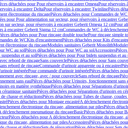
èces détachées pour Pour réservoirs à encastrer Omega
Pour réservoirs 
ervoirs à encastrer Delta
Pour réservoirs à encastrer Twinline
Pièces déta
t électronique du rinçage
Pièces détachées pour Commandes de WC à
ées pour Pour alimentation sur secteur, pour réservoirs à encastrer Geb
on sur secteur, pour réservoirs à encastrer Geberit Omega 12 cm
Pour al
irs à encastrer Geberit Sigma 12 cm
Commandes de WC à déclenchement
ièces détachées pour Pour rinçage double touche
Pour rinçage simple t
ommandes de WC
Kits d'encastrement
Pièces détachées pour Kits d'encast
t électronique du rinçage
Modules sanitaires Geberit Monolith
Modules
our WC au sol
Pièces détachées pour Pour WC au sol
Accessoires
Pièces
 suspendus et au sol
Pièces détachées pour Pour bidets suspendus et au 
avec rebord de rinçage
Sans couvercle
Pièces détachées pour Sans couve
sans rebord de rinçage
Commande d'urinoir apparente ou à encastrer
Piè
rinoir intégrée
Pour commande d'urinoir intégrée
Pièces détachées pou
nnement avec rinçage, avec / pour couvercle
Sans rebord de rinçage
Pièc
onnement sans eau
Pièces détachées pour Urinoirs, fonctionnement sans 
inoirs en matière synthétique
Pièces détachées pour Séparations d'urinoi
n céramique sanitaire
Pièces détachées pour Séparations d'urinoirs en cé
 de chasse et réductions
Pièces détachées pour Tubes de chasse, coudes 
stré
Pièces détachées pour Montage encastré
A déclenchement électroniq
enchement électronique du rinçage, alimentation par piles
Pièces détach
 A déclenchement pneumatique du rinçage
Basic
Pièces détachées pour B
cteur
Pièces détachées pour A déclenchement électronique du rinçage, al
que du rinçage, alimentation par piles
Accessoires
Pièces détachées pou
de chasse et réductions
Sets de rénovation
Pièces détachées pour Sets de