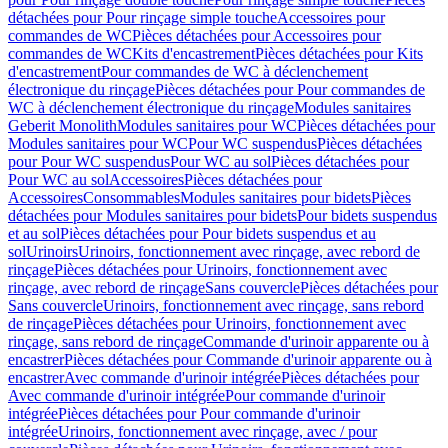
détachées pour Pour rinçage simple touche
Accessoires pour
commandes de WC
Pièces détachées pour Accessoires pour
commandes de WC
Kits d'encastrement
Pièces détachées pour Kits
d'encastrement
Pour commandes de WC à déclenchement
électronique du rinçage
Pièces détachées pour Pour commandes de
WC à déclenchement électronique du rinçage
Modules sanitaires
Geberit Monolith
Modules sanitaires pour WC
Pièces détachées pour
Modules sanitaires pour WC
Pour WC suspendus
Pièces détachées
pour Pour WC suspendus
Pour WC au sol
Pièces détachées pour
Pour WC au sol
Accessoires
Pièces détachées pour
Accessoires
Consommables
Modules sanitaires pour bidets
Pièces
détachées pour Modules sanitaires pour bidets
Pour bidets suspendus
et au sol
Pièces détachées pour Pour bidets suspendus et au
sol
Urinoirs
Urinoirs, fonctionnement avec rinçage, avec rebord de
rinçage
Pièces détachées pour Urinoirs, fonctionnement avec
rinçage, avec rebord de rinçage
Sans couvercle
Pièces détachées pour
Sans couvercle
Urinoirs, fonctionnement avec rinçage, sans rebord
de rinçage
Pièces détachées pour Urinoirs, fonctionnement avec
rinçage, sans rebord de rinçage
Commande d'urinoir apparente ou à
encastrer
Pièces détachées pour Commande d'urinoir apparente ou à
encastrer
Avec commande d'urinoir intégrée
Pièces détachées pour
Avec commande d'urinoir intégrée
Pour commande d'urinoir
intégrée
Pièces détachées pour Pour commande d'urinoir
intégrée
Urinoirs, fonctionnement avec rinçage, avec / pour