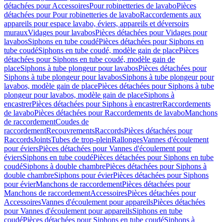
détachées pour Accessoires
Pour robinetteries de lavabo
Pièces
détachées pour Pour robinetteries de lavabo
Raccordements aux
appareils pour espace lavabo, éviers, appareils et déversoirs
muraux
Vidages pour lavabos
Pièces détachées pour Vidages pour
lavabos
Siphons en tube coudé
Pièces détachées pour Siphons en
tube coudé
Siphons en tube coudé, modèle gain de place
Pièces
détachées pour Siphons en tube coudé, modèle gain de
place
Siphons à tube plongeur pour lavabos
Pièces détachées pour
Siphons à tube plongeur pour lavabos
Siphons à tube plongeur pour
lavabos, modèle gain de place
Pièces détachées pour Siphons à tube
plongeur pour lavabos, modèle gain de place
Siphons à
encastrer
Pièces détachées pour Siphons à encastrer
Raccordements
de lavabo
Pièces détachées pour Raccordements de lavabo
Manchons
de raccordement
Coudes de
raccordement
Recouvrements
Raccords
Pièces détachées pour
Raccords
Joints
Tubes de trop-plein
Rallonges
Vannes d'écoulement
pour éviers
Pièces détachées pour Vannes d'écoulement pour
éviers
Siphons en tube coudé
Pièces détachées pour Siphons en tube
coudé
Siphons à double chambre
Pièces détachées pour Siphons à
double chambre
Siphons pour évier
Pièces détachées pour Siphons
pour évier
Manchons de raccordement
Pièces détachées pour
Manchons de raccordement
Accessoires
Pièces détachées pour
Accessoires
Vannes d'écoulement pour appareils
Pièces détachées
pour Vannes d'écoulement pour appareils
Siphons en tube
coudé
Pièces détachées pour Siphons en tube coudé
Siphons à