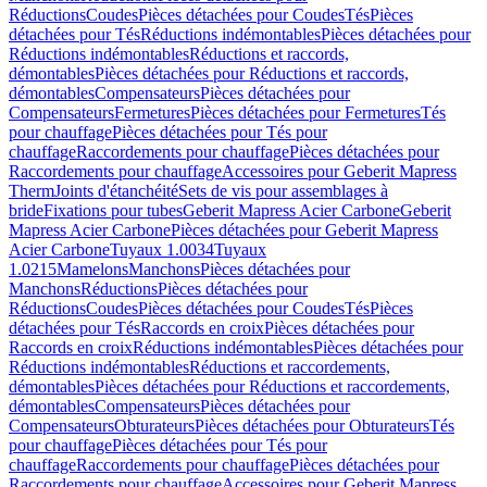
Réductions
Coudes
Pièces détachées pour Coudes
Tés
Pièces
détachées pour Tés
Réductions indémontables
Pièces détachées pour
Réductions indémontables
Réductions et raccords,
démontables
Pièces détachées pour Réductions et raccords,
démontables
Compensateurs
Pièces détachées pour
Compensateurs
Fermetures
Pièces détachées pour Fermetures
Tés
pour chauffage
Pièces détachées pour Tés pour
chauffage
Raccordements pour chauffage
Pièces détachées pour
Raccordements pour chauffage
Accessoires pour Geberit Mapress
Therm
Joints d'étanchéité
Sets de vis pour assemblages à
bride
Fixations pour tubes
Geberit Mapress Acier Carbone
Geberit
Mapress Acier Carbone
Pièces détachées pour Geberit Mapress
Acier Carbone
Tuyaux 1.0034
Tuyaux
1.0215
Mamelons
Manchons
Pièces détachées pour
Manchons
Réductions
Pièces détachées pour
Réductions
Coudes
Pièces détachées pour Coudes
Tés
Pièces
détachées pour Tés
Raccords en croix
Pièces détachées pour
Raccords en croix
Réductions indémontables
Pièces détachées pour
Réductions indémontables
Réductions et raccordements,
démontables
Pièces détachées pour Réductions et raccordements,
démontables
Compensateurs
Pièces détachées pour
Compensateurs
Obturateurs
Pièces détachées pour Obturateurs
Tés
pour chauffage
Pièces détachées pour Tés pour
chauffage
Raccordements pour chauffage
Pièces détachées pour
Raccordements pour chauffage
Accessoires pour Geberit Mapress