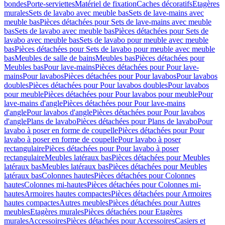
bondes
Porte-serviettes
Matériel de fixation
Caches décoratifs
Etagères
murales
Sets de lavabo avec meuble bas
Sets de lave-mains avec
meuble bas
Pièces détachées pour Sets de lave-mains avec meuble
bas
Sets de lavabo avec meuble bas
Pièces détachées pour Sets de
lavabo avec meuble bas
Sets de lavabo pour meuble avec meuble
bas
Pièces détachées pour Sets de lavabo pour meuble avec meuble
bas
Meubles de salle de bains
Meubles bas
Pièces détachées pour
Meubles bas
Pour lave-mains
Pièces détachées pour Pour lave-
mains
Pour lavabos
Pièces détachées pour Pour lavabos
Pour lavabos
doubles
Pièces détachées pour Pour lavabos doubles
Pour lavabos
pour meuble
Pièces détachées pour Pour lavabos pour meuble
Pour
lave-mains d'angle
Pièces détachées pour Pour lave-mains
d'angle
Pour lavabos d'angle
Pièces détachées pour Pour lavabos
d'angle
Plans de lavabo
Pièces détachées pour Plans de lavabo
Pour
lavabo à poser en forme de coupelle
Pièces détachées pour Pour
lavabo à poser en forme de coupelle
Pour lavabo à poser
rectangulaire
Pièces détachées pour Pour lavabo à poser
rectangulaire
Meubles latéraux bas
Pièces détachées pour Meubles
latéraux bas
Meubles latéraux bas
Pièces détachées pour Meubles
latéraux bas
Colonnes hautes
Pièces détachées pour Colonnes
hautes
Colonnes mi-hautes
Pièces détachées pour Colonnes mi-
hautes
Armoires hautes compactes
Pièces détachées pour Armoires
hautes compactes
Autres meubles
Pièces détachées pour Autres
meubles
Etagères murales
Pièces détachées pour Etagères
murales
Accessoires
Pièces détachées pour Accessoires
Casiers et