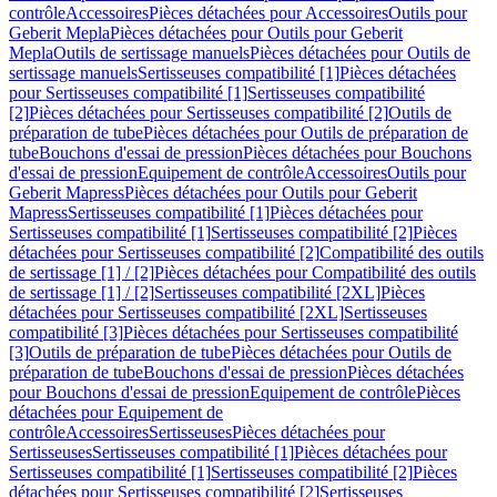
contrôle
Accessoires
Pièces détachées pour Accessoires
Outils pour
Geberit Mepla
Pièces détachées pour Outils pour Geberit
Mepla
Outils de sertissage manuels
Pièces détachées pour Outils de
sertissage manuels
Sertisseuses compatibilité [1]
Pièces détachées
pour Sertisseuses compatibilité [1]
Sertisseuses compatibilité
[2]
Pièces détachées pour Sertisseuses compatibilité [2]
Outils de
préparation de tube
Pièces détachées pour Outils de préparation de
tube
Bouchons d'essai de pression
Pièces détachées pour Bouchons
d'essai de pression
Equipement de contrôle
Accessoires
Outils pour
Geberit Mapress
Pièces détachées pour Outils pour Geberit
Mapress
Sertisseuses compatibilité [1]
Pièces détachées pour
Sertisseuses compatibilité [1]
Sertisseuses compatibilité [2]
Pièces
détachées pour Sertisseuses compatibilité [2]
Compatibilité des outils
de sertissage [1] / [2]
Pièces détachées pour Compatibilité des outils
de sertissage [1] / [2]
Sertisseuses compatibilité [2XL]
Pièces
détachées pour Sertisseuses compatibilité [2XL]
Sertisseuses
compatibilité [3]
Pièces détachées pour Sertisseuses compatibilité
[3]
Outils de préparation de tube
Pièces détachées pour Outils de
préparation de tube
Bouchons d'essai de pression
Pièces détachées
pour Bouchons d'essai de pression
Equipement de contrôle
Pièces
détachées pour Equipement de
contrôle
Accessoires
Sertisseuses
Pièces détachées pour
Sertisseuses
Sertisseuses compatibilité [1]
Pièces détachées pour
Sertisseuses compatibilité [1]
Sertisseuses compatibilité [2]
Pièces
détachées pour Sertisseuses compatibilité [2]
Sertisseuses