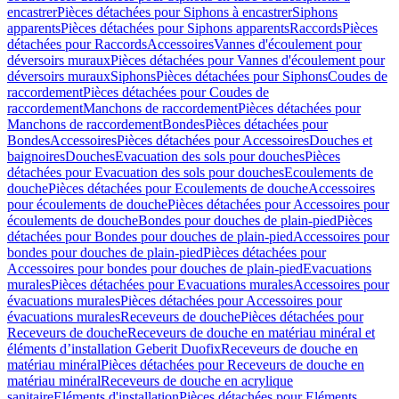
encastrer
Pièces détachées pour Siphons à encastrer
Siphons
apparents
Pièces détachées pour Siphons apparents
Raccords
Pièces
détachées pour Raccords
Accessoires
Vannes d'écoulement pour
déversoirs muraux
Pièces détachées pour Vannes d'écoulement pour
déversoirs muraux
Siphons
Pièces détachées pour Siphons
Coudes de
raccordement
Pièces détachées pour Coudes de
raccordement
Manchons de raccordement
Pièces détachées pour
Manchons de raccordement
Bondes
Pièces détachées pour
Bondes
Accessoires
Pièces détachées pour Accessoires
Douches et
baignoires
Douches
Evacuation des sols pour douches
Pièces
détachées pour Evacuation des sols pour douches
Ecoulements de
douche
Pièces détachées pour Ecoulements de douche
Accessoires
pour écoulements de douche
Pièces détachées pour Accessoires pour
écoulements de douche
Bondes pour douches de plain-pied
Pièces
détachées pour Bondes pour douches de plain-pied
Accessoires pour
bondes pour douches de plain-pied
Pièces détachées pour
Accessoires pour bondes pour douches de plain-pied
Evacuations
murales
Pièces détachées pour Evacuations murales
Accessoires pour
évacuations murales
Pièces détachées pour Accessoires pour
évacuations murales
Receveurs de douche
Pièces détachées pour
Receveurs de douche
Receveurs de douche en matériau minéral et
éléments d’installation Geberit Duofix
Receveurs de douche en
matériau minéral
Pièces détachées pour Receveurs de douche en
matériau minéral
Receveurs de douche en acrylique
sanitaire
Eléments d'installation
Pièces détachées pour Eléments