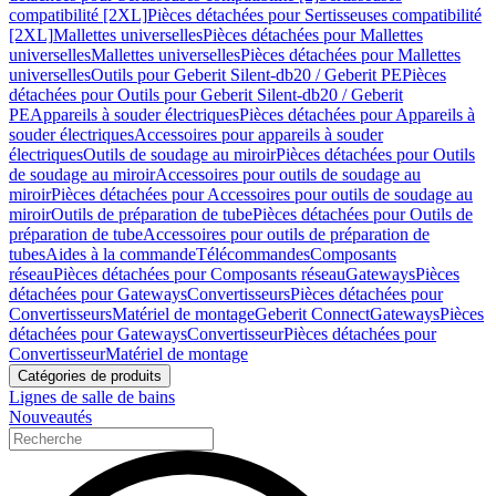
compatibilité [2XL]
Pièces détachées pour Sertisseuses compatibilité
[2XL]
Mallettes universelles
Pièces détachées pour Mallettes
universelles
Mallettes universelles
Pièces détachées pour Mallettes
universelles
Outils pour Geberit Silent-db20 / Geberit PE
Pièces
détachées pour Outils pour Geberit Silent-db20 / Geberit
PE
Appareils à souder électriques
Pièces détachées pour Appareils à
souder électriques
Accessoires pour appareils à souder
électriques
Outils de soudage au miroir
Pièces détachées pour Outils
de soudage au miroir
Accessoires pour outils de soudage au
miroir
Pièces détachées pour Accessoires pour outils de soudage au
miroir
Outils de préparation de tube
Pièces détachées pour Outils de
préparation de tube
Accessoires pour outils de préparation de
tubes
Aides à la commande
Télécommandes
Composants
réseau
Pièces détachées pour Composants réseau
Gateways
Pièces
détachées pour Gateways
Convertisseurs
Pièces détachées pour
Convertisseurs
Matériel de montage
Geberit Connect
Gateways
Pièces
détachées pour Gateways
Convertisseur
Pièces détachées pour
Convertisseur
Matériel de montage
Catégories de produits
Lignes de salle de bains
Nouveautés