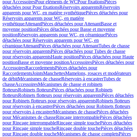
pour Accessoires
Pour eléments de WC
Pour fixations
Pièces
détachées pour Pour fixations
Réservoirs apparents
Réservoirs
apparents pour WC, en matière synthétique
Pièces détachées pour
Réservoirs apparents pour WC, en matière
synthétique
Attenant
Pièces détachées pour Attenant
Basse et
moyenne position
Pièces détachées pour Basse et moyenne
position
Réservoirs apparents pour WC, en céramique
Pièces
détachées pour Réservoirs apparents pour WC, en
céramique
Attenant
Pièces détachées pour Attenant
Tubes de chasse
pour réservoirs apparents
Pièces détachées pour Tubes de chasse
pour réservoirs apparents
Haute position
Pièces détachées pour Haute
position
Basse et moyenne position
Accessoires
Pièces détachées pour
Accessoires
Raccordements
Pièces détachées pour
Raccordements
Joints
Manchettes
Mamelons, rosaces et modérateurs
de débit
Mécanismes de chasse
Réservoirs à encastrer
Tubes de
chasse
Accessoires
Mécanismes de chasse et robinets
flotteurs
Robinets flotteurs
Pièces détachées pour Robinets
flotteurs
Robinets flotteurs pour réservoirs apparents
Pièces détachées
pour Robinets flotteurs pour réservoirs apparents
Robinets flotteurs
pour réservoirs à encastrer
Pièces détachées pour Robinets flotteurs
pour réservoirs à encastrer
Mécanismes de chasse
Pièces détachées
pour Mécanismes de chasse
Rinçage interrompable
Pièces détachées
pour Rinçage interrompable
Rinçage simple touche
Pièces détachées
pour Rinçage simple touche
Rinçage double touche
Pièces détachées
pour Rinçage double touche
Mécanismes de chasse complets
Pièces