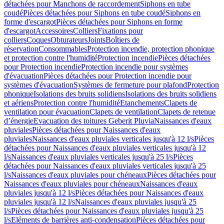
détachées pour Manchons de raccordement
Siphons en tube
coudé
Pièces détachées pour Siphons en tube coudé
Siphons en
forme d'escargot
Pièces détachées pour Siphons en forme
d'escargot
Accessoires
Colliers
Fixations pour
colliers
Coques
Obturateurs
Joints
Boîtiers de
réservation
Consommables
Protection incendie, protection phonique
et protection contre l'humidité
Protection incendie
Pièces détachées
pour Protection incendie
Protection incendie pour systèmes
d'évacuation
Pièces détachées pour Protection incendie pour
systèmes d'évacuation
Systèmes de fermeture pour plafond
Protection
phonique
Isolations des bruits solidiens
Isolations des bruits solidiens
et aériens
Protection contre l'humidité
Etanchements
Clapets de
ventilation pour évacuation
Clapets de ventilation
Clapets de retenue
d’énergie
Evacuation des toitures Geberit Pluvia
Naissances d'eaux
pluviales
Pièces détachées pour Naissances d'eaux
pluviales
Naissances d'eaux pluviales verticales jusqu'à 12 l/s
Pièces
détachées pour Naissances d'eaux pluviales verticales jusqu'à 12
l/s
Naissances d'eaux pluviales verticales jusqu'à 25 l/s
Pièces
détachées pour Naissances d'eaux pluviales verticales jusqu'à 25
l/s
Naissances d'eaux pluviales pour chéneaux
Pièces détachées pour
Naissances d'eaux pluviales pour chéneaux
Naissances d'eaux
pluviales jusqu'à 12 l/s
Pièces détachées pour Naissances d'eaux
pluviales jusqu'à 12 l/s
Naissances d'eaux pluviales jusqu'à 25
l/s
Pièces détachées pour Naissances d'eaux pluviales jusqu'à 25
l/s
Eléments de barrières anti-condensation
Pièces détachées pour