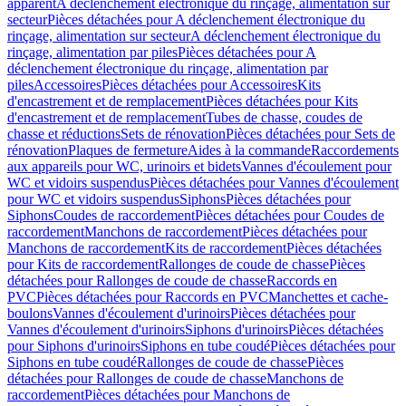
apparent
A déclenchement électronique du rinçage, alimentation sur
secteur
Pièces détachées pour A déclenchement électronique du
rinçage, alimentation sur secteur
A déclenchement électronique du
rinçage, alimentation par piles
Pièces détachées pour A
déclenchement électronique du rinçage, alimentation par
piles
Accessoires
Pièces détachées pour Accessoires
Kits
d'encastrement et de remplacement
Pièces détachées pour Kits
d'encastrement et de remplacement
Tubes de chasse, coudes de
chasse et réductions
Sets de rénovation
Pièces détachées pour Sets de
rénovation
Plaques de fermeture
Aides à la commande
Raccordements
aux appareils pour WC, urinoirs et bidets
Vannes d'écoulement pour
WC et vidoirs suspendus
Pièces détachées pour Vannes d'écoulement
pour WC et vidoirs suspendus
Siphons
Pièces détachées pour
Siphons
Coudes de raccordement
Pièces détachées pour Coudes de
raccordement
Manchons de raccordement
Pièces détachées pour
Manchons de raccordement
Kits de raccordement
Pièces détachées
pour Kits de raccordement
Rallonges de coude de chasse
Pièces
détachées pour Rallonges de coude de chasse
Raccords en
PVC
Pièces détachées pour Raccords en PVC
Manchettes et cache-
boulons
Vannes d'écoulement d'urinoirs
Pièces détachées pour
Vannes d'écoulement d'urinoirs
Siphons d'urinoirs
Pièces détachées
pour Siphons d'urinoirs
Siphons en tube coudé
Pièces détachées pour
Siphons en tube coudé
Rallonges de coude de chasse
Pièces
détachées pour Rallonges de coude de chasse
Manchons de
raccordement
Pièces détachées pour Manchons de