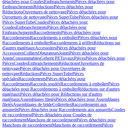
détachées pour Coudes
Embranchements
Pièces détachées pour
Embranchements
Réductions
Pièces détachées pour
Réductions
Ouvertures de nettoyage
Pièces détachées pour
Ouvertures de nettoyage
Pièces SuperTube
Pièces détachées pour
Pièces SuperTube
Coudes
Pièces détachées pour
Coudes
Embranchements
Pièces détachées pour
Embranchements
Raccordements
Pièces détachées pour
Raccordements
Raccordements à emboîter
Pièces détachées pour
Raccordements à emboîter
Raccordements à griffes
Réductions sur
d'autres matériaux
Accessoires
Pièces détachées pour
Accessoires
Colliers
Obturateurs
Joints
Pièces détachées pour
Joints
Consommables
Geberit PE
Tuyaux
Pièces
Pièces détachées pour
Pièces
Coudes
Embranchements
Réductions
Ouvertures de
nettoyage
Pièces détachées pour Ouvertures de
nettoyage
Réductions
Pièces SuperTube
Pièces
spéciales
Raccordements
Pièces détachées pour
Raccordements
Raccords soudés
Raccordements à emboîter
Pièces
détachées pour Raccordements à emboîter
Réductions sur d'autres
matériaux
Pièces détachées pour Réductions sur d'autres
matériaux
Assemblages filetés
Pièces détachées pour Assemblages
filetés
Assemblages de bride
Collerettes
Raccordements aux
appareils
Pièces détachées pour Raccordements aux appareils
Coudes
de raccordement
Pièces détachées pour Coudes de
raccordement
Manchons de raccordement
Pièces détachées pour
Manchons de raccordement
Manchons de raccordement
Pièces