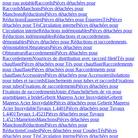
pour eau potable
Raccords
Pièces détachées pour
Raccords
Manchons
Pièces détachées pour
Manchons
Réductions
Pièces détachées pour
Réductions
Équerres
Pièces détachées pour Équerres
Tés
Pièces
détachées pour Tés
Circulation interne
Pièces détachées pour
Circulation interne
Réductions indémontables
Pièces détachées pour
Réductions indémontables
Réductions et raccordements,
démontables
Pièces détachées pour Réductions et raccordements,
démontables
Obturateurs
Pièces détachées pour
Obturateurs
Raccordements
Pièces détachées pour
Raccordements
Nourrices de distribution avec raccord fileté
Tés pour
chauffage
Pièces détachées pour Tés pour chauffage
Raccordements
pour chauffage
Pièces détachées pour Raccordements pour
chauffage
Accessoires
Pièces détachées pour Accessoires
Isolations
pour tubes et raccords
Etanchements pour tubes et raccords
Fixations
pour tubes
Fixations de raccordements
Pièces détachées pour
Fixations de raccordements
Joints d'étanchéité
Sets de vis pour
assemblages à bride
Geberit Mapress Acier Inoxydable
Geberit
Mapress Acier Inoxydable
Pièces détachées pour Geberit Mapress
Acier Inoxydable
Tuyaux 1.4401
Pièces détachées pour Tuyaux
1.4401
Tuyaux 1.4521
Pièces détachées pour Tuyaux
1.4521
Mamelons
Manchons
Pièces détachées pour
Manchons
Réductions
Pièces détachées pour
Réductions
Coudes
Pièces détachées pour Coudes
Tés
Pièces
détachées pour Tés
Circulation interne
Pièces détachées pour