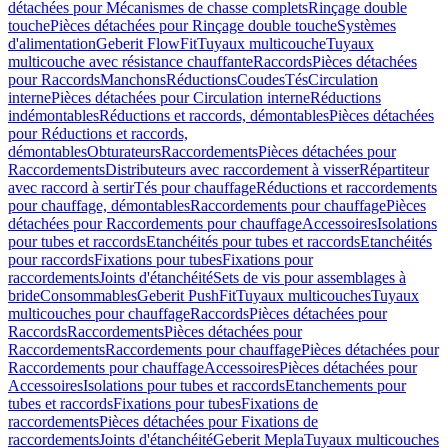
détachées pour Mécanismes de chasse complets
Rinçage double
touche
Pièces détachées pour Rinçage double touche
Systèmes
d'alimentation
Geberit FlowFit
Tuyaux multicouche
Tuyaux
multicouche avec résistance chauffante
Raccords
Pièces détachées
pour Raccords
Manchons
Réductions
Coudes
Tés
Circulation
interne
Pièces détachées pour Circulation interne
Réductions
indémontables
Réductions et raccords, démontables
Pièces détachées
pour Réductions et raccords,
démontables
Obturateurs
Raccordements
Pièces détachées pour
Raccordements
Distributeurs avec raccordement à visser
Répartiteur
avec raccord à sertir
Tés pour chauffage
Réductions et raccordements
pour chauffage, démontables
Raccordements pour chauffage
Pièces
détachées pour Raccordements pour chauffage
Accessoires
Isolations
pour tubes et raccords
Etanchéités pour tubes et raccords
Etanchéités
pour raccords
Fixations pour tubes
Fixations pour
raccordements
Joints d'étanchéité
Sets de vis pour assemblages à
bride
Consommables
Geberit PushFit
Tuyaux multicouches
Tuyaux
multicouches pour chauffage
Raccords
Pièces détachées pour
Raccords
Raccordements
Pièces détachées pour
Raccordements
Raccordements pour chauffage
Pièces détachées pour
Raccordements pour chauffage
Accessoires
Pièces détachées pour
Accessoires
Isolations pour tubes et raccords
Etanchements pour
tubes et raccords
Fixations pour tubes
Fixations de
raccordements
Pièces détachées pour Fixations de
raccordements
Joints d'étanchéité
Geberit Mepla
Tuyaux multicouches