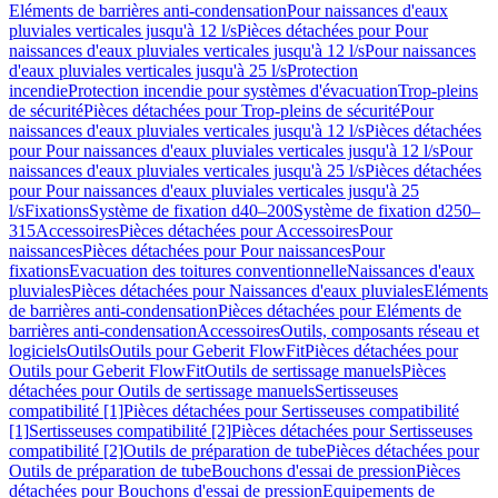
Eléments de barrières anti-condensation
Pour naissances d'eaux
pluviales verticales jusqu'à 12 l/s
Pièces détachées pour Pour
naissances d'eaux pluviales verticales jusqu'à 12 l/s
Pour naissances
d'eaux pluviales verticales jusqu'à 25 l/s
Protection
incendie
Protection incendie pour systèmes d'évacuation
Trop-pleins
de sécurité
Pièces détachées pour Trop-pleins de sécurité
Pour
naissances d'eaux pluviales verticales jusqu'à 12 l/s
Pièces détachées
pour Pour naissances d'eaux pluviales verticales jusqu'à 12 l/s
Pour
naissances d'eaux pluviales verticales jusqu'à 25 l/s
Pièces détachées
pour Pour naissances d'eaux pluviales verticales jusqu'à 25
l/s
Fixations
Système de fixation d40–200
Système de fixation d250–
315
Accessoires
Pièces détachées pour Accessoires
Pour
naissances
Pièces détachées pour Pour naissances
Pour
fixations
Evacuation des toitures conventionnelle
Naissances d'eaux
pluviales
Pièces détachées pour Naissances d'eaux pluviales
Eléments
de barrières anti-condensation
Pièces détachées pour Eléments de
barrières anti-condensation
Accessoires
Outils, composants réseau et
logiciels
Outils
Outils pour Geberit FlowFit
Pièces détachées pour
Outils pour Geberit FlowFit
Outils de sertissage manuels
Pièces
détachées pour Outils de sertissage manuels
Sertisseuses
compatibilité [1]
Pièces détachées pour Sertisseuses compatibilité
[1]
Sertisseuses compatibilité [2]
Pièces détachées pour Sertisseuses
compatibilité [2]
Outils de préparation de tube
Pièces détachées pour
Outils de préparation de tube
Bouchons d'essai de pression
Pièces
détachées pour Bouchons d'essai de pression
Equipements de