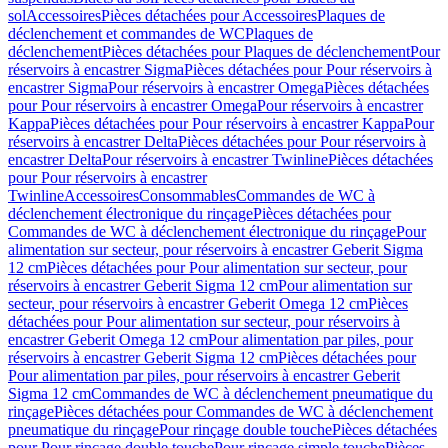
sol
Accessoires
Pièces détachées pour Accessoires
Plaques de
déclenchement et commandes de WC
Plaques de
déclenchement
Pièces détachées pour Plaques de déclenchement
Pour
réservoirs à encastrer Sigma
Pièces détachées pour Pour réservoirs à
encastrer Sigma
Pour réservoirs à encastrer Omega
Pièces détachées
pour Pour réservoirs à encastrer Omega
Pour réservoirs à encastrer
Kappa
Pièces détachées pour Pour réservoirs à encastrer Kappa
Pour
réservoirs à encastrer Delta
Pièces détachées pour Pour réservoirs à
encastrer Delta
Pour réservoirs à encastrer Twinline
Pièces détachées
pour Pour réservoirs à encastrer
Twinline
Accessoires
Consommables
Commandes de WC à
déclenchement électronique du rinçage
Pièces détachées pour
Commandes de WC à déclenchement électronique du rinçage
Pour
alimentation sur secteur, pour réservoirs à encastrer Geberit Sigma
12 cm
Pièces détachées pour Pour alimentation sur secteur, pour
réservoirs à encastrer Geberit Sigma 12 cm
Pour alimentation sur
secteur, pour réservoirs à encastrer Geberit Omega 12 cm
Pièces
détachées pour Pour alimentation sur secteur, pour réservoirs à
encastrer Geberit Omega 12 cm
Pour alimentation par piles, pour
réservoirs à encastrer Geberit Sigma 12 cm
Pièces détachées pour
Pour alimentation par piles, pour réservoirs à encastrer Geberit
Sigma 12 cm
Commandes de WC à déclenchement pneumatique du
rinçage
Pièces détachées pour Commandes de WC à déclenchement
pneumatique du rinçage
Pour rinçage double touche
Pièces détachées
pour Pour rinçage double touche
Pour rinçage simple touche
Pièces