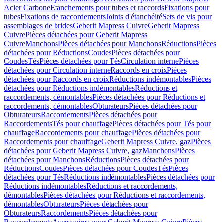
Acier Carbone
Etanchements pour tubes et raccords
Fixations pour
tubes
Fixations de raccordements
Joints d'étanchéité
Sets de vis pour
assemblages de brides
Geberit Mapress Cuivre
Geberit Mapress
Cuivre
Pièces détachées pour Geberit Mapress
Cuivre
Manchons
Pièces détachées pour Manchons
Réductions
Pièces
détachées pour Réductions
Coudes
Pièces détachées pour
Coudes
Tés
Pièces détachées pour Tés
Circulation interne
Pièces
détachées pour Circulation interne
Raccords en croix
Pièces
détachées pour Raccords en croix
Réductions indémontables
Pièces
détachées pour Réductions indémontables
Réductions et
raccordements, démontables
Pièces détachées pour Réductions et
raccordements, démontables
Obturateurs
Pièces détachées pour
Obturateurs
Raccordements
Pièces détachées pour
Raccordements
Tés pour chauffage
Pièces détachées pour Tés pour
chauffage
Raccordements pour chauffage
Pièces détachées pour
Raccordements pour chauffage
Geberit Mapress Cuivre, gaz
Pièces
détachées pour Geberit Mapress Cuivre, gaz
Manchons
Pièces
détachées pour Manchons
Réductions
Pièces détachées pour
Réductions
Coudes
Pièces détachées pour Coudes
Tés
Pièces
détachées pour Tés
Réductions indémontables
Pièces détachées pour
Réductions indémontables
Réductions et raccordements,
démontables
Pièces détachées pour Réductions et raccordements,
démontables
Obturateurs
Pièces détachées pour
Obturateurs
Raccordements
Pièces détachées pour
Raccordements
Accessoires pour Geberit Mapress Cuivre
Pièces