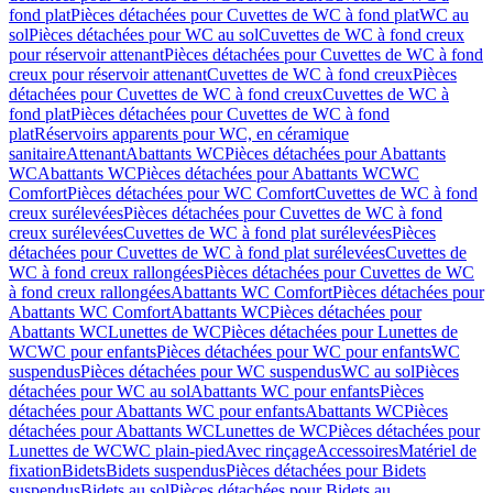
fond plat
Pièces détachées pour Cuvettes de WC à fond plat
WC au
sol
Pièces détachées pour WC au sol
Cuvettes de WC à fond creux
pour réservoir attenant
Pièces détachées pour Cuvettes de WC à fond
creux pour réservoir attenant
Cuvettes de WC à fond creux
Pièces
détachées pour Cuvettes de WC à fond creux
Cuvettes de WC à
fond plat
Pièces détachées pour Cuvettes de WC à fond
plat
Réservoirs apparents pour WC, en céramique
sanitaire
Attenant
Abattants WC
Pièces détachées pour Abattants
WC
Abattants WC
Pièces détachées pour Abattants WC
WC
Comfort
Pièces détachées pour WC Comfort
Cuvettes de WC à fond
creux surélevées
Pièces détachées pour Cuvettes de WC à fond
creux surélevées
Cuvettes de WC à fond plat surélevées
Pièces
détachées pour Cuvettes de WC à fond plat surélevées
Cuvettes de
WC à fond creux rallongées
Pièces détachées pour Cuvettes de WC
à fond creux rallongées
Abattants WC Comfort
Pièces détachées pour
Abattants WC Comfort
Abattants WC
Pièces détachées pour
Abattants WC
Lunettes de WC
Pièces détachées pour Lunettes de
WC
WC pour enfants
Pièces détachées pour WC pour enfants
WC
suspendus
Pièces détachées pour WC suspendus
WC au sol
Pièces
détachées pour WC au sol
Abattants WC pour enfants
Pièces
détachées pour Abattants WC pour enfants
Abattants WC
Pièces
détachées pour Abattants WC
Lunettes de WC
Pièces détachées pour
Lunettes de WC
WC plain-pied
Avec rinçage
Accessoires
Matériel de
fixation
Bidets
Bidets suspendus
Pièces détachées pour Bidets
suspendus
Bidets au sol
Pièces détachées pour Bidets au