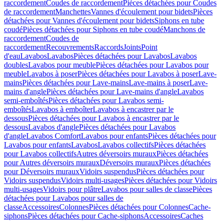
raccordement
Coudes de raccordement
Pièces détachées pour Coudes
de raccordement
Manchettes
Vannes d'écoulement pour bidets
Pièces
détachées pour Vannes d'écoulement pour bidets
Siphons en tube
coudé
Pièces détachées pour Siphons en tube coudé
Manchons de
raccordement
Coudes de
raccordement
Recouvrements
Raccords
Joints
Point
d'eau
Lavabos
Lavabos
Pièces détachées pour Lavabos
Lavabos
doubles
Lavabos pour meuble
Pièces détachées pour Lavabos pour
meuble
Lavabos à poser
Pièces détachées pour Lavabos à poser
Lave-
mains
Pièces détachées pour Lave-mains
Lave-mains à poser
Lave-
mains d'angle
Pièces détachées pour Lave-mains d'angle
Lavabos
semi-emboîtés
Pièces détachées pour Lavabos semi-
emboîtés
Lavabos à emboîter
Lavabos à encastrer par le
dessous
Pièces détachées pour Lavabos à encastrer par le
dessous
Lavabos d'angle
Pièces détachées pour Lavabos
d'angle
Lavabos Comfort
Lavabos pour enfants
Pièces détachées pour
Lavabos pour enfants
Lavabos
Lavabos collectifs
Pièces détachées
pour Lavabos collectifs
Autres déversoirs muraux
Pièces détachées
pour Autres déversoirs muraux
Déversoirs muraux
Pièces détachées
pour Déversoirs muraux
Vidoirs suspendus
Pièces détachées pour
Vidoirs suspendus
Vidoirs multi-usages
Pièces détachées pour Vidoirs
multi-usages
Vidoirs pour plâtre
Lavabos pour salles de classe
Pièces
détachées pour Lavabos pour salles de
classe
Accessoires
Colonnes
Pièces détachées pour Colonnes
Cache-
siphons
Pièces détachées pour Cache-siphons
Accessoires
Caches