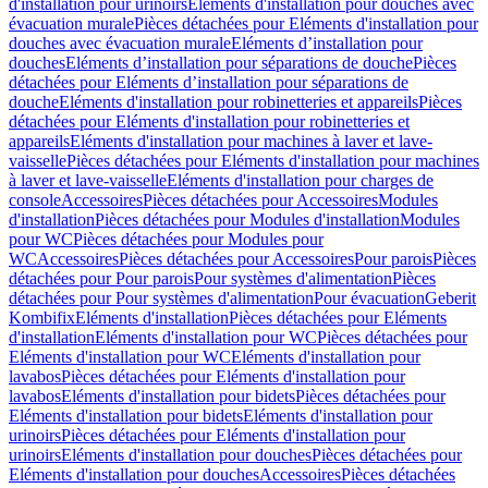
d'installation pour urinoirs
Eléments d'installation pour douches avec
évacuation murale
Pièces détachées pour Eléments d'installation pour
douches avec évacuation murale
Eléments d’installation pour
douches
Eléments d’installation pour séparations de douche
Pièces
détachées pour Eléments d’installation pour séparations de
douche
Eléments d'installation pour robinetteries et appareils
Pièces
détachées pour Eléments d'installation pour robinetteries et
appareils
Eléments d'installation pour machines à laver et lave-
vaisselle
Pièces détachées pour Eléments d'installation pour machines
à laver et lave-vaisselle
Eléments d'installation pour charges de
console
Accessoires
Pièces détachées pour Accessoires
Modules
d'installation
Pièces détachées pour Modules d'installation
Modules
pour WC
Pièces détachées pour Modules pour
WC
Accessoires
Pièces détachées pour Accessoires
Pour parois
Pièces
détachées pour Pour parois
Pour systèmes d'alimentation
Pièces
détachées pour Pour systèmes d'alimentation
Pour évacuation
Geberit
Kombifix
Eléments d'installation
Pièces détachées pour Eléments
d'installation
Eléments d'installation pour WC
Pièces détachées pour
Eléments d'installation pour WC
Eléments d'installation pour
lavabos
Pièces détachées pour Eléments d'installation pour
lavabos
Eléments d'installation pour bidets
Pièces détachées pour
Eléments d'installation pour bidets
Eléments d'installation pour
urinoirs
Pièces détachées pour Eléments d'installation pour
urinoirs
Eléments d'installation pour douches
Pièces détachées pour
Eléments d'installation pour douches
Accessoires
Pièces détachées