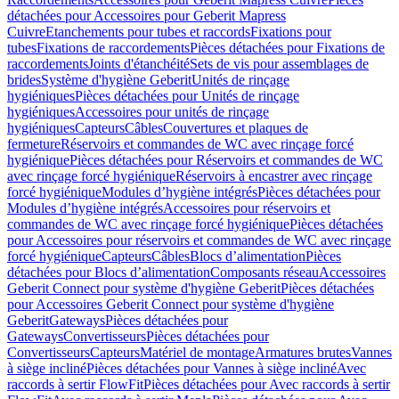
détachées pour Accessoires pour Geberit Mapress
Cuivre
Etanchements pour tubes et raccords
Fixations pour
tubes
Fixations de raccordements
Pièces détachées pour Fixations de
raccordements
Joints d'étanchéité
Sets de vis pour assemblages de
brides
Système d'hygiène Geberit
Unités de rinçage
hygiéniques
Pièces détachées pour Unités de rinçage
hygiéniques
Accessoires pour unités de rinçage
hygiéniques
Capteurs
Câbles
Couvertures et plaques de
fermeture
Réservoirs et commandes de WC avec rinçage forcé
hygiénique
Pièces détachées pour Réservoirs et commandes de WC
avec rinçage forcé hygiénique
Réservoirs à encastrer avec rinçage
forcé hygiénique
Modules d’hygiène intégrés
Pièces détachées pour
Modules d’hygiène intégrés
Accessoires pour réservoirs et
commandes de WC avec rinçage forcé hygiénique
Pièces détachées
pour Accessoires pour réservoirs et commandes de WC avec rinçage
forcé hygiénique
Capteurs
Câbles
Blocs d’alimentation
Pièces
détachées pour Blocs d’alimentation
Composants réseau
Accessoires
Geberit Connect pour système d'hygiène Geberit
Pièces détachées
pour Accessoires Geberit Connect pour système d'hygiène
Geberit
Gateways
Pièces détachées pour
Gateways
Convertisseurs
Pièces détachées pour
Convertisseurs
Capteurs
Matériel de montage
Armatures brutes
Vannes
à siège incliné
Pièces détachées pour Vannes à siège incliné
Avec
raccords à sertir FlowFit
Pièces détachées pour Avec raccords à sertir