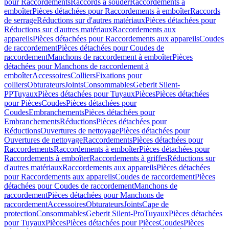
pour Raccordements
Raccords à souder
Raccordements à
emboîter
Pièces détachées pour Raccordements à emboîter
Raccords
de serrage
Réductions sur d'autres matériaux
Pièces détachées pour
Réductions sur d'autres matériaux
Raccordements aux
appareils
Pièces détachées pour Raccordements aux appareils
Coudes
de raccordement
Pièces détachées pour Coudes de
raccordement
Manchons de raccordement à emboîter
Pièces
détachées pour Manchons de raccordement à
emboîter
Accessoires
Colliers
Fixations pour
colliers
Obturateurs
Joints
Consommables
Geberit Silent-
PP
Tuyaux
Pièces détachées pour Tuyaux
Pièces
Pièces détachées
pour Pièces
Coudes
Pièces détachées pour
Coudes
Embranchements
Pièces détachées pour
Embranchements
Réductions
Pièces détachées pour
Réductions
Ouvertures de nettoyage
Pièces détachées pour
Ouvertures de nettoyage
Raccordements
Pièces détachées pour
Raccordements
Raccordements à emboîter
Pièces détachées pour
Raccordements à emboîter
Raccordements à griffes
Réductions sur
d'autres matériaux
Raccordements aux appareils
Pièces détachées
pour Raccordements aux appareils
Coudes de raccordement
Pièces
détachées pour Coudes de raccordement
Manchons de
raccordement
Pièces détachées pour Manchons de
raccordement
Accessoires
Obturateurs
Joints
Cape de
protection
Consommables
Geberit Silent-Pro
Tuyaux
Pièces détachées
pour Tuyaux
Pièces
Pièces détachées pour Pièces
Coudes
Pièces