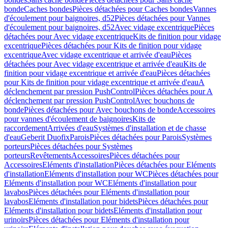
bonde
Caches bondes
Pièces détachées pour Caches bondes
Vannes
d'écoulement pour baignoires, d52
Pièces détachées pour Vannes
d'écoulement pour baignoires, d52
Avec vidage excentrique
Pièces
détachées pour Avec vidage excentrique
Kits de finition pour vidage
excentrique
Pièces détachées pour Kits de finition pour vidage
excentrique
Avec vidage excentrique et arrivée d'eau
Pièces
détachées pour Avec vidage excentrique et arrivée d'eau
Kits de
finition pour vidage excentrique et arrivée d'eau
Pièces détachées
pour Kits de finition pour vidage excentrique et arrivée d'eau
A
déclenchement par pression PushControl
Pièces détachées pour A
déclenchement par pression PushControl
Avec bouchons de
bonde
Pièces détachées pour Avec bouchons de bonde
Accessoires
pour vannes d'écoulement de baignoires
Kits de
raccordement
Arrivées d'eau
Systèmes d'installation et de chasse
d'eau
Geberit Duofix
Parois
Pièces détachées pour Parois
Systèmes
porteurs
Pièces détachées pour Systèmes
porteurs
Revêtements
Accessoires
Pièces détachées pour
Accessoires
Eléments d'installation
Pièces détachées pour Eléments
d'installation
Eléments d'installation pour WC
Pièces détachées pour
Eléments d'installation pour WC
Eléments d'installation pour
lavabos
Pièces détachées pour Eléments d'installation pour
lavabos
Eléments d'installation pour bidets
Pièces détachées pour
Eléments d'installation pour bidets
Eléments d'installation pour
urinoirs
Pièces détachées pour Eléments d'installation pour