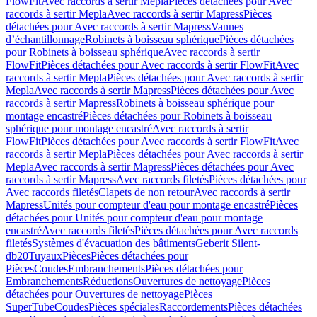
FlowFit
Avec raccords à sertir Mepla
Pièces détachées pour Avec
raccords à sertir Mepla
Avec raccords à sertir Mapress
Pièces
détachées pour Avec raccords à sertir Mapress
Vannes
d’échantillonnage
Robinets à boisseau sphérique
Pièces détachées
pour Robinets à boisseau sphérique
Avec raccords à sertir
FlowFit
Pièces détachées pour Avec raccords à sertir FlowFit
Avec
raccords à sertir Mepla
Pièces détachées pour Avec raccords à sertir
Mepla
Avec raccords à sertir Mapress
Pièces détachées pour Avec
raccords à sertir Mapress
Robinets à boisseau sphérique pour
montage encastré
Pièces détachées pour Robinets à boisseau
sphérique pour montage encastré
Avec raccords à sertir
FlowFit
Pièces détachées pour Avec raccords à sertir FlowFit
Avec
raccords à sertir Mepla
Pièces détachées pour Avec raccords à sertir
Mepla
Avec raccords à sertir Mapress
Pièces détachées pour Avec
raccords à sertir Mapress
Avec raccords filetés
Pièces détachées pour
Avec raccords filetés
Clapets de non retour
Avec raccords à sertir
Mapress
Unités pour compteur d'eau pour montage encastré
Pièces
détachées pour Unités pour compteur d'eau pour montage
encastré
Avec raccords filetés
Pièces détachées pour Avec raccords
filetés
Systèmes d'évacuation des bâtiments
Geberit Silent-
db20
Tuyaux
Pièces
Pièces détachées pour
Pièces
Coudes
Embranchements
Pièces détachées pour
Embranchements
Réductions
Ouvertures de nettoyage
Pièces
détachées pour Ouvertures de nettoyage
Pièces
SuperTube
Coudes
Pièces spéciales
Raccordements
Pièces détachées