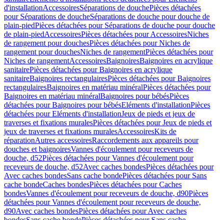
d'installation
Accessoires
Séparations de douche
Pièces détachées
pour Séparations de douche
Séparations de douche pour douche de
plain-pied
Pièces détachées pour Séparations de douche pour douche
de plain-pied
Accessoires
Pièces détachées pour Accessoires
Niches
de rangement pour douches
Pièces détachées pour Niches de
rangement pour douches
Niches de rangement
Pièces détachées pour
Niches de rangement
Accessoires
Baignoires
Baignoires en acrylique
sanitaire
Pièces détachées pour Baignoires en acrylique
sanitaire
Baignoires rectangulaires
Pièces détachées pour Baignoires
rectangulaires
Baignoires en matériau minéral
Pièces détachées pour
Baignoires en matériau minéral
Baignoires pour bébés
Pièces
détachées pour Baignoires pour bébés
Eléments d'installation
Pièces
détachées pour Eléments d'installation
Jeux de pieds et jeux de
traverses et fixations murales
Pièces détachées pour Jeux de pieds et
jeux de traverses et fixations murales
Accessoires
Kits de
réparation
Autres accessoires
Raccordements aux appareils pour
douches et baignoires
Vannes d'écoulement pour receveurs de
douche, d52
Pièces détachées pour Vannes d'écoulement pour
receveurs de douche, d52
Avec caches bondes
Pièces détachées pour
Avec caches bondes
Sans cache bonde
Pièces détachées pour Sans
cache bonde
Caches bondes
Pièces détachées pour Caches
bondes
Vannes d'écoulement pour receveurs de douche, d90
Pièces
détachées pour Vannes d'écoulement pour receveurs de douche,
d90
Avec caches bondes
Pièces détachées pour Avec caches
bondes
Sans cache bonde
Pièces détachées pour Sans cache