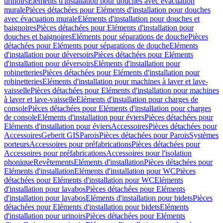
urinoirs
Eléments d'installation pour douches avec évacuation
murale
Pièces détachées pour Eléments d'installation pour douches
avec évacuation murale
Eléments d'installation pour douches et
baignoires
Pièces détachées pour Eléments d'installation pour
douches et baignoires
Eléments pour séparations de douche
Pièces
détachées pour Eléments pour séparations de douche
Eléments
d'installation pour déversoirs
Pièces détachées pour Eléments
d'installation pour déversoirs
Eléments d'installation pour
robinetteries
Pièces détachées pour Eléments d'installation pour
robinetteries
Eléments d'installation pour machines à laver et lave-
vaisselle
Pièces détachées pour Eléments d'installation pour machines
à laver et lave-vaisselle
Eléments d'installation pour charges de
console
Pièces détachées pour Eléments d'installation pour charges
de console
Eléments d'installation pour éviers
Pièces détachées pour
Eléments d'installation pour éviers
Accessoires
Pièces détachées pour
Accessoires
Geberit GIS
Parois
Pièces détachées pour Parois
Systèmes
porteurs
Accessoires pour préfabrications
Pièces détachées pour
Accessoires pour préfabrications
Accessoires pour l'isolation
phonique
Revêtements
Eléments d'installation
Pièces détachées pour
Eléments d'installation
Eléments d'installation pour WC
Pièces
détachées pour Eléments d'installation pour WC
Eléments
d'installation pour lavabos
Pièces détachées pour Eléments
d'installation pour lavabos
Eléments d'installation pour bidets
Pièces
détachées pour Eléments d'installation pour bidets
Eléments
d'installation pour urinoirs
Pièces détachées pour Eléments