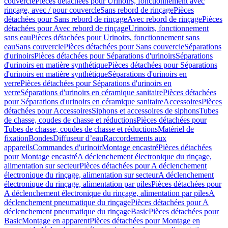
couvercle
Pièces détachées pour Urinoirs, fonctionnement avec
rinçage, avec / pour couvercle
Sans rebord de rinçage
Pièces
détachées pour Sans rebord de rinçage
Avec rebord de rinçage
Pièces
détachées pour Avec rebord de rinçage
Urinoirs, fonctionnement
sans eau
Pièces détachées pour Urinoirs, fonctionnement sans
eau
Sans couvercle
Pièces détachées pour Sans couvercle
Séparations
d'urinoirs
Pièces détachées pour Séparations d'urinoirs
Séparations
d'urinoirs en matière synthétique
Pièces détachées pour Séparations
d'urinoirs en matière synthétique
Séparations d'urinoirs en
verre
Pièces détachées pour Séparations d'urinoirs en
verre
Séparations d'urinoirs en céramique sanitaire
Pièces détachées
pour Séparations d'urinoirs en céramique sanitaire
Accessoires
Pièces
détachées pour Accessoires
Siphons et accessoires de siphons
Tubes
de chasse, coudes de chasse et réductions
Pièces détachées pour
Tubes de chasse, coudes de chasse et réductions
Matériel de
fixation
Bondes
Diffuseur d’eau
Raccordements aux
appareils
Commandes d'urinoir
Montage encastré
Pièces détachées
pour Montage encastré
A déclenchement électronique du rinçage,
alimentation sur secteur
Pièces détachées pour A déclenchement
électronique du rinçage, alimentation sur secteur
A déclenchement
électronique du rinçage, alimentation par piles
Pièces détachées pour
A déclenchement électronique du rinçage, alimentation par piles
A
déclenchement pneumatique du rinçage
Pièces détachées pour A
déclenchement pneumatique du rinçage
Basic
Pièces détachées pour
Basic
Montage en apparent
Pièces détachées pour Montage en