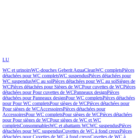
LU
WC et urinoirs
WC-douches Geberit AquaClean
WC complets
Pièces
détachées pour WC complets
WC suspendus
Pièces détachées pour
WC suspendus
WC au sol
Pièces détachées pour WC au sol
Sièges de
WC
Pièces détachées pour Sièges de WC
Pour cuvettes de WC
Pièces
détachées pour Pour cuvettes de WC
Panneaux design
Pièces
détachées pour Panneaux design
Pour WC complets
Pièces détachées
pour Pour WC complets
Pour sièges de WC
Pièces détachées pour
Pour sièges de WC
Accessoires
Pièces détachées pour
Accessoires
Pour WC complets
Pour sièges de WC
Pièces détachées
pour Pour sièges de WC
Pour sièges de WC et WC
complets
Consommables
WC et abattants WC
WC suspendus
Pièces
détachées pour WC suspendus
Cuvettes de WC à fond creux
Pièces
détachées pour Cuvettes de WC à fond creux
Cuvettes de WC à