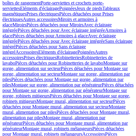
boîtes de rangement
Porte-serviettes et crochets porte-
serviettes
Eléments d'éclairage
Poignées
Jeux de pieds
Tableaux
magnétiques
Prises électriques
Pièces détachées pour Prises
électriques
Autres accessoires
Miroirs et armoires à
glace
Miroirs
Pièces détachées pour Miroirs
Avec éclairage
intégrée
Pièces détachées pour Avec éclairage intégrée
Armoires à
glace
Pièces détachées pour Armoires à glace
Avec éclairage
intégrée
Pièces détachées pour Avec éclairage intégrée
Sans éclairage
intégré
Pièces détachées pour Sans éclairage
intégré
Accessoires
Eléments d'éclairage
Poignées
Autres
accessoires
Prises électriques
Robinetteries
Robinetteries de
lavabo
Pièces détachées pour Robinetteries de lavabo
Montage sur
gorge, alimentation sur secteur
Pièces détachées pour Montage sur
gorge, alimentation sur secteur
Montage sur gorge, alimentation par
piles
Pièces détachées pour Montage sur gorge, alimentation par
piles
Montage sur gorge, alimentation par générateur
Pièces détachées
pour Montage sur gorge, alimentation par générateur
Montage sur
gorge, robinets mitigeurs
Pièces détachées pour Montage sur gorge,
robinets mitigeurs
Montage mural, alimentation sur secteur
Pièces
détachées pour Montage mural, alimentation sur secteur
Montage
mural, alimentation par piles
Pièces détachées pour Montage mural,
alimentation par piles
Montage mural, alimentation par
générateur
Pièces détachées pour Montage mural, alimentation par
générateur
Montage mural, robinets mélangeurs
Pièces détachées
pour Montage mural, robinets mélangeurs
Accessoires
Pièces