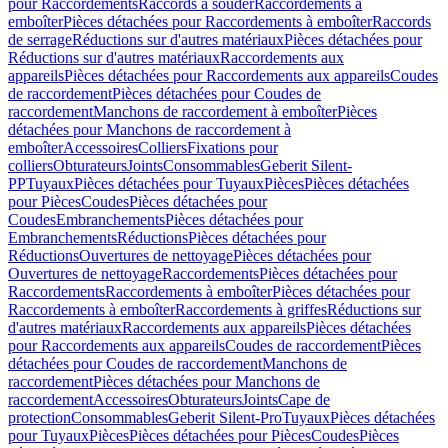
pour Raccordements
Raccords à souder
Raccordements à
emboîter
Pièces détachées pour Raccordements à emboîter
Raccords
de serrage
Réductions sur d'autres matériaux
Pièces détachées pour
Réductions sur d'autres matériaux
Raccordements aux
appareils
Pièces détachées pour Raccordements aux appareils
Coudes
de raccordement
Pièces détachées pour Coudes de
raccordement
Manchons de raccordement à emboîter
Pièces
détachées pour Manchons de raccordement à
emboîter
Accessoires
Colliers
Fixations pour
colliers
Obturateurs
Joints
Consommables
Geberit Silent-
PP
Tuyaux
Pièces détachées pour Tuyaux
Pièces
Pièces détachées
pour Pièces
Coudes
Pièces détachées pour
Coudes
Embranchements
Pièces détachées pour
Embranchements
Réductions
Pièces détachées pour
Réductions
Ouvertures de nettoyage
Pièces détachées pour
Ouvertures de nettoyage
Raccordements
Pièces détachées pour
Raccordements
Raccordements à emboîter
Pièces détachées pour
Raccordements à emboîter
Raccordements à griffes
Réductions sur
d'autres matériaux
Raccordements aux appareils
Pièces détachées
pour Raccordements aux appareils
Coudes de raccordement
Pièces
détachées pour Coudes de raccordement
Manchons de
raccordement
Pièces détachées pour Manchons de
raccordement
Accessoires
Obturateurs
Joints
Cape de
protection
Consommables
Geberit Silent-Pro
Tuyaux
Pièces détachées
pour Tuyaux
Pièces
Pièces détachées pour Pièces
Coudes
Pièces