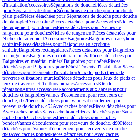
d'installation
Accessoires
Séparations de douche
Pièces détachées
pour Séparations de douche
Séparations de douche pour douche de
plain-pied
Pièces détachées pour Séparations de douche pour douche
de plain-pied
Accessoires
Pièces détachées pour Accessoires
Niches
de rangement pour douches
Pièces détachées pour Niches de
rangement pour douches
Niches de rangement
Pièces détachées pour
Niches de rangement
Accessoires
Baignoires
Baignoires en acrylique
sanitaire
Pièces détachées pour Baignoires en acrylique
sanitaire
Baignoires rectangulaires
Pièces détachées pour Baignoires
rectangulaires
Baignoires en matériau minéral
Pièces détachées pour
Baignoires en matériau minéral
Baignoires pour bébés
Pièces
détachées pour Baignoires pour bébés
Eléments d'installation
Pièces
détachées pour Eléments d'installation
Jeux de pieds et jeux de
traverses et fixations murales
Pièces détachées pour Jeux de pieds et
jeux de traverses et fixations murales
Accessoires
Kits de
réparation
Autres accessoires
Raccordements aux appareils pour
douches et baignoires
Vannes d'écoulement pour receveurs de
douche, d52
Pièces détachées pour Vannes d'écoulement pour
receveurs de douche, d52
Avec caches bondes
Pièces détachées pour
Avec caches bondes
Sans cache bonde
Pièces détachées pour Sans
cache bonde
Caches bondes
Pièces détachées pour Caches
bondes
Vannes d'écoulement pour receveurs de douche, d90
Pièces
détachées pour Vannes d'écoulement pour receveurs de douche,
d90
Avec caches bondes
Pièces détachées pour Avec caches
bondes
Sans cache bonde
Pièces détachées pour Sans cache