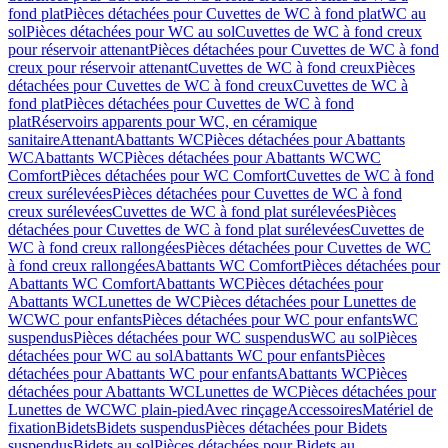
fond plat
Pièces détachées pour Cuvettes de WC à fond plat
WC au
sol
Pièces détachées pour WC au sol
Cuvettes de WC à fond creux
pour réservoir attenant
Pièces détachées pour Cuvettes de WC à fond
creux pour réservoir attenant
Cuvettes de WC à fond creux
Pièces
détachées pour Cuvettes de WC à fond creux
Cuvettes de WC à
fond plat
Pièces détachées pour Cuvettes de WC à fond
plat
Réservoirs apparents pour WC, en céramique
sanitaire
Attenant
Abattants WC
Pièces détachées pour Abattants
WC
Abattants WC
Pièces détachées pour Abattants WC
WC
Comfort
Pièces détachées pour WC Comfort
Cuvettes de WC à fond
creux surélevées
Pièces détachées pour Cuvettes de WC à fond
creux surélevées
Cuvettes de WC à fond plat surélevées
Pièces
détachées pour Cuvettes de WC à fond plat surélevées
Cuvettes de
WC à fond creux rallongées
Pièces détachées pour Cuvettes de WC
à fond creux rallongées
Abattants WC Comfort
Pièces détachées pour
Abattants WC Comfort
Abattants WC
Pièces détachées pour
Abattants WC
Lunettes de WC
Pièces détachées pour Lunettes de
WC
WC pour enfants
Pièces détachées pour WC pour enfants
WC
suspendus
Pièces détachées pour WC suspendus
WC au sol
Pièces
détachées pour WC au sol
Abattants WC pour enfants
Pièces
détachées pour Abattants WC pour enfants
Abattants WC
Pièces
détachées pour Abattants WC
Lunettes de WC
Pièces détachées pour
Lunettes de WC
WC plain-pied
Avec rinçage
Accessoires
Matériel de
fixation
Bidets
Bidets suspendus
Pièces détachées pour Bidets
suspendus
Bidets au sol
Pièces détachées pour Bidets au