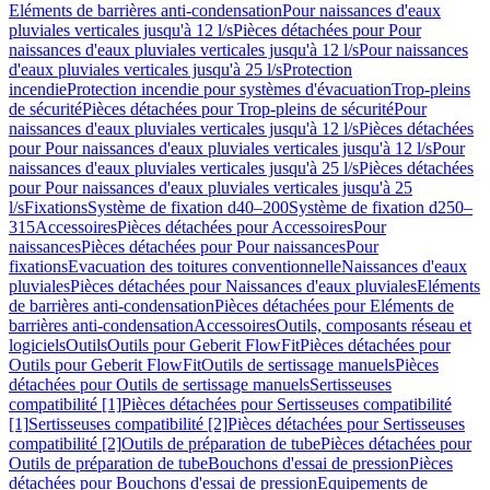
Eléments de barrières anti-condensation
Pour naissances d'eaux
pluviales verticales jusqu'à 12 l/s
Pièces détachées pour Pour
naissances d'eaux pluviales verticales jusqu'à 12 l/s
Pour naissances
d'eaux pluviales verticales jusqu'à 25 l/s
Protection
incendie
Protection incendie pour systèmes d'évacuation
Trop-pleins
de sécurité
Pièces détachées pour Trop-pleins de sécurité
Pour
naissances d'eaux pluviales verticales jusqu'à 12 l/s
Pièces détachées
pour Pour naissances d'eaux pluviales verticales jusqu'à 12 l/s
Pour
naissances d'eaux pluviales verticales jusqu'à 25 l/s
Pièces détachées
pour Pour naissances d'eaux pluviales verticales jusqu'à 25
l/s
Fixations
Système de fixation d40–200
Système de fixation d250–
315
Accessoires
Pièces détachées pour Accessoires
Pour
naissances
Pièces détachées pour Pour naissances
Pour
fixations
Evacuation des toitures conventionnelle
Naissances d'eaux
pluviales
Pièces détachées pour Naissances d'eaux pluviales
Eléments
de barrières anti-condensation
Pièces détachées pour Eléments de
barrières anti-condensation
Accessoires
Outils, composants réseau et
logiciels
Outils
Outils pour Geberit FlowFit
Pièces détachées pour
Outils pour Geberit FlowFit
Outils de sertissage manuels
Pièces
détachées pour Outils de sertissage manuels
Sertisseuses
compatibilité [1]
Pièces détachées pour Sertisseuses compatibilité
[1]
Sertisseuses compatibilité [2]
Pièces détachées pour Sertisseuses
compatibilité [2]
Outils de préparation de tube
Pièces détachées pour
Outils de préparation de tube
Bouchons d'essai de pression
Pièces
détachées pour Bouchons d'essai de pression
Equipements de