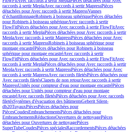
FlowFit
Avec raccords à sertir Mepla
Pièces détachées pour Avec
raccords à sertir Mepla
Avec raccords à sertir Mapress
Pièces
détachées pour Avec raccords à sertir Mapress
Vannes
d’échantillonnage
Robinets à boisseau sphérique
Pièces détachées
pour Robinets à boisseau sphérique
Avec raccords à sertir
FlowFit
Pièces détachées pour Avec raccords à sertir FlowFit
Avec
raccords à sertir Mepla
Pièces détachées pour Avec raccords à sertir
Mepla
Avec raccords à sertir Mapress
Pièces détachées pour Avec
raccords à sertir Mapress
Robinets à boisseau sphérique pour
montage encastré
Pièces détachées pour Robinets à boisseau
sphérique pour montage encastré
Avec raccords à sertir
FlowFit
Pièces détachées pour Avec raccords à sertir FlowFit
Avec
raccords à sertir Mepla
Pièces détachées pour Avec raccords à sertir
Mepla
Avec raccords à sertir Mapress
Pièces détachées pour Avec
raccords à sertir Mapress
Avec raccords filetés
Pièces détachées pour
Avec raccords filetés
Clapets de non retour
Avec raccords à sertir
Mapress
Unités pour compteur d'eau pour montage encastré
Pièces
détachées pour Unités pour compteur d'eau pour montage
encastré
Avec raccords filetés
Pièces détachées pour Avec raccords
filetés
Systèmes d'évacuation des bâtiments
Geberit Silent-
db20
Tuyaux
Pièces
Pièces détachées pour
Pièces
Coudes
Embranchements
Pièces détachées pour
Embranchements
Réductions
Ouvertures de nettoyage
Pièces
détachées pour Ouvertures de nettoyage
Pièces
SuperTube
Coudes
Pièces spéciales
Raccordements
Pièces détachées