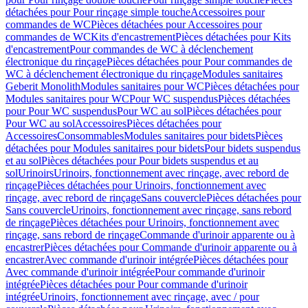
détachées pour Pour rinçage simple touche
Accessoires pour
commandes de WC
Pièces détachées pour Accessoires pour
commandes de WC
Kits d'encastrement
Pièces détachées pour Kits
d'encastrement
Pour commandes de WC à déclenchement
électronique du rinçage
Pièces détachées pour Pour commandes de
WC à déclenchement électronique du rinçage
Modules sanitaires
Geberit Monolith
Modules sanitaires pour WC
Pièces détachées pour
Modules sanitaires pour WC
Pour WC suspendus
Pièces détachées
pour Pour WC suspendus
Pour WC au sol
Pièces détachées pour
Pour WC au sol
Accessoires
Pièces détachées pour
Accessoires
Consommables
Modules sanitaires pour bidets
Pièces
détachées pour Modules sanitaires pour bidets
Pour bidets suspendus
et au sol
Pièces détachées pour Pour bidets suspendus et au
sol
Urinoirs
Urinoirs, fonctionnement avec rinçage, avec rebord de
rinçage
Pièces détachées pour Urinoirs, fonctionnement avec
rinçage, avec rebord de rinçage
Sans couvercle
Pièces détachées pour
Sans couvercle
Urinoirs, fonctionnement avec rinçage, sans rebord
de rinçage
Pièces détachées pour Urinoirs, fonctionnement avec
rinçage, sans rebord de rinçage
Commande d'urinoir apparente ou à
encastrer
Pièces détachées pour Commande d'urinoir apparente ou à
encastrer
Avec commande d'urinoir intégrée
Pièces détachées pour
Avec commande d'urinoir intégrée
Pour commande d'urinoir
intégrée
Pièces détachées pour Pour commande d'urinoir
intégrée
Urinoirs, fonctionnement avec rinçage, avec / pour