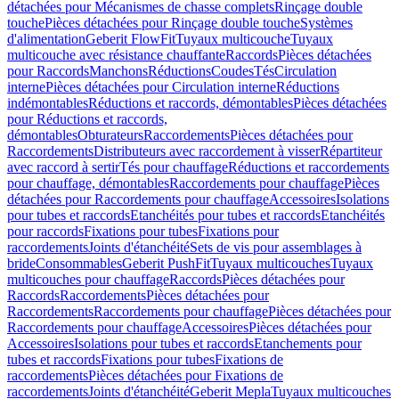
détachées pour Mécanismes de chasse complets
Rinçage double
touche
Pièces détachées pour Rinçage double touche
Systèmes
d'alimentation
Geberit FlowFit
Tuyaux multicouche
Tuyaux
multicouche avec résistance chauffante
Raccords
Pièces détachées
pour Raccords
Manchons
Réductions
Coudes
Tés
Circulation
interne
Pièces détachées pour Circulation interne
Réductions
indémontables
Réductions et raccords, démontables
Pièces détachées
pour Réductions et raccords,
démontables
Obturateurs
Raccordements
Pièces détachées pour
Raccordements
Distributeurs avec raccordement à visser
Répartiteur
avec raccord à sertir
Tés pour chauffage
Réductions et raccordements
pour chauffage, démontables
Raccordements pour chauffage
Pièces
détachées pour Raccordements pour chauffage
Accessoires
Isolations
pour tubes et raccords
Etanchéités pour tubes et raccords
Etanchéités
pour raccords
Fixations pour tubes
Fixations pour
raccordements
Joints d'étanchéité
Sets de vis pour assemblages à
bride
Consommables
Geberit PushFit
Tuyaux multicouches
Tuyaux
multicouches pour chauffage
Raccords
Pièces détachées pour
Raccords
Raccordements
Pièces détachées pour
Raccordements
Raccordements pour chauffage
Pièces détachées pour
Raccordements pour chauffage
Accessoires
Pièces détachées pour
Accessoires
Isolations pour tubes et raccords
Etanchements pour
tubes et raccords
Fixations pour tubes
Fixations de
raccordements
Pièces détachées pour Fixations de
raccordements
Joints d'étanchéité
Geberit Mepla
Tuyaux multicouches