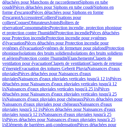
détachées pour Manchons de raccordement
Siphons en tube
coudé
Pièces détachées pour Siphons en tube coudé
Siphons en
forme d'escargot
Pièces détachées pour Siphons en forme
d'escargot
Accessoires
Colliers
Fixations pour
colliers
Coques
Obturateurs
Joints
Boîtiers de
réservation
Consommables
Protection incendie, protection phonique
et protection contre l'humidité
Protection incendie
Pièces détachées
pour Protection incendie
Protection incendie pour systèmes
d'évacuation
Pièces détachées pour Protection incendie pour
systèmes d'évacuation
Systèmes de fermeture pour plafond
Protection
phonique
Isolations des bruits solidiens
Isolations des bruits solidiens
et aériens
Protection contre l'humidité
Etanchements
Clapets de
ventilation pour évacuation
Clapets de ventilation
Clapets de retenue
d’énergie
Evacuation des toitures Geberit Pluvia
Naissances d'eaux
pluviales
Pièces détachées pour Naissances d'eaux
pluviales
Naissances d'eaux pluviales verticales jusqu'à 12 l/s
Pièces
détachées pour Naissances d'eaux pluviales verticales jusqu'à 12
l/s
Naissances d'eaux pluviales verticales jusqu'à 25 l/s
Pièces
détachées pour Naissances d'eaux pluviales verticales jusqu'à 25
l/s
Naissances d'eaux pluviales pour chéneaux
Pièces détachées pour
Naissances d'eaux pluviales pour chéneaux
Naissances d'eaux
pluviales jusqu'à 12 l/s
Pièces détachées pour Naissances d'eaux
pluviales jusqu'à 12 l/s
Naissances d'eaux pluviales jusqu'à 25
l/s
Pièces détachées pour Naissances d'eaux pluviales jusqu'à 25
l/s
Eléments de barrières anti-condensation
Pièces détachées pour