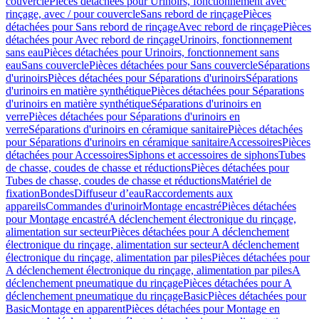
couvercle
Pièces détachées pour Urinoirs, fonctionnement avec
rinçage, avec / pour couvercle
Sans rebord de rinçage
Pièces
détachées pour Sans rebord de rinçage
Avec rebord de rinçage
Pièces
détachées pour Avec rebord de rinçage
Urinoirs, fonctionnement
sans eau
Pièces détachées pour Urinoirs, fonctionnement sans
eau
Sans couvercle
Pièces détachées pour Sans couvercle
Séparations
d'urinoirs
Pièces détachées pour Séparations d'urinoirs
Séparations
d'urinoirs en matière synthétique
Pièces détachées pour Séparations
d'urinoirs en matière synthétique
Séparations d'urinoirs en
verre
Pièces détachées pour Séparations d'urinoirs en
verre
Séparations d'urinoirs en céramique sanitaire
Pièces détachées
pour Séparations d'urinoirs en céramique sanitaire
Accessoires
Pièces
détachées pour Accessoires
Siphons et accessoires de siphons
Tubes
de chasse, coudes de chasse et réductions
Pièces détachées pour
Tubes de chasse, coudes de chasse et réductions
Matériel de
fixation
Bondes
Diffuseur d’eau
Raccordements aux
appareils
Commandes d'urinoir
Montage encastré
Pièces détachées
pour Montage encastré
A déclenchement électronique du rinçage,
alimentation sur secteur
Pièces détachées pour A déclenchement
électronique du rinçage, alimentation sur secteur
A déclenchement
électronique du rinçage, alimentation par piles
Pièces détachées pour
A déclenchement électronique du rinçage, alimentation par piles
A
déclenchement pneumatique du rinçage
Pièces détachées pour A
déclenchement pneumatique du rinçage
Basic
Pièces détachées pour
Basic
Montage en apparent
Pièces détachées pour Montage en