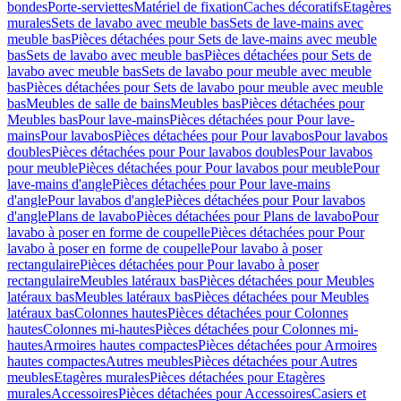
bondes
Porte-serviettes
Matériel de fixation
Caches décoratifs
Etagères
murales
Sets de lavabo avec meuble bas
Sets de lave-mains avec
meuble bas
Pièces détachées pour Sets de lave-mains avec meuble
bas
Sets de lavabo avec meuble bas
Pièces détachées pour Sets de
lavabo avec meuble bas
Sets de lavabo pour meuble avec meuble
bas
Pièces détachées pour Sets de lavabo pour meuble avec meuble
bas
Meubles de salle de bains
Meubles bas
Pièces détachées pour
Meubles bas
Pour lave-mains
Pièces détachées pour Pour lave-
mains
Pour lavabos
Pièces détachées pour Pour lavabos
Pour lavabos
doubles
Pièces détachées pour Pour lavabos doubles
Pour lavabos
pour meuble
Pièces détachées pour Pour lavabos pour meuble
Pour
lave-mains d'angle
Pièces détachées pour Pour lave-mains
d'angle
Pour lavabos d'angle
Pièces détachées pour Pour lavabos
d'angle
Plans de lavabo
Pièces détachées pour Plans de lavabo
Pour
lavabo à poser en forme de coupelle
Pièces détachées pour Pour
lavabo à poser en forme de coupelle
Pour lavabo à poser
rectangulaire
Pièces détachées pour Pour lavabo à poser
rectangulaire
Meubles latéraux bas
Pièces détachées pour Meubles
latéraux bas
Meubles latéraux bas
Pièces détachées pour Meubles
latéraux bas
Colonnes hautes
Pièces détachées pour Colonnes
hautes
Colonnes mi-hautes
Pièces détachées pour Colonnes mi-
hautes
Armoires hautes compactes
Pièces détachées pour Armoires
hautes compactes
Autres meubles
Pièces détachées pour Autres
meubles
Etagères murales
Pièces détachées pour Etagères
murales
Accessoires
Pièces détachées pour Accessoires
Casiers et