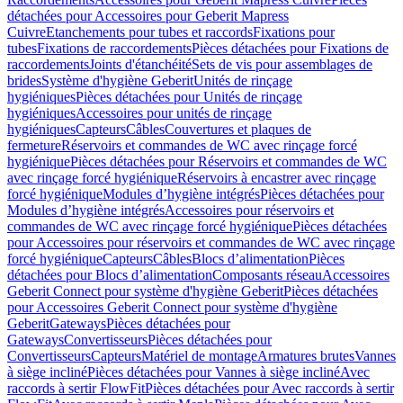
détachées pour Accessoires pour Geberit Mapress
Cuivre
Etanchements pour tubes et raccords
Fixations pour
tubes
Fixations de raccordements
Pièces détachées pour Fixations de
raccordements
Joints d'étanchéité
Sets de vis pour assemblages de
brides
Système d'hygiène Geberit
Unités de rinçage
hygiéniques
Pièces détachées pour Unités de rinçage
hygiéniques
Accessoires pour unités de rinçage
hygiéniques
Capteurs
Câbles
Couvertures et plaques de
fermeture
Réservoirs et commandes de WC avec rinçage forcé
hygiénique
Pièces détachées pour Réservoirs et commandes de WC
avec rinçage forcé hygiénique
Réservoirs à encastrer avec rinçage
forcé hygiénique
Modules d’hygiène intégrés
Pièces détachées pour
Modules d’hygiène intégrés
Accessoires pour réservoirs et
commandes de WC avec rinçage forcé hygiénique
Pièces détachées
pour Accessoires pour réservoirs et commandes de WC avec rinçage
forcé hygiénique
Capteurs
Câbles
Blocs d’alimentation
Pièces
détachées pour Blocs d’alimentation
Composants réseau
Accessoires
Geberit Connect pour système d'hygiène Geberit
Pièces détachées
pour Accessoires Geberit Connect pour système d'hygiène
Geberit
Gateways
Pièces détachées pour
Gateways
Convertisseurs
Pièces détachées pour
Convertisseurs
Capteurs
Matériel de montage
Armatures brutes
Vannes
à siège incliné
Pièces détachées pour Vannes à siège incliné
Avec
raccords à sertir FlowFit
Pièces détachées pour Avec raccords à sertir