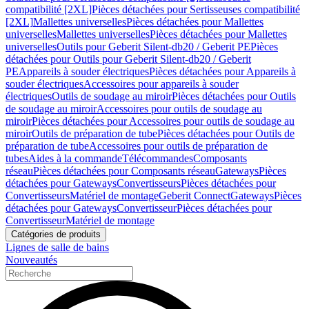
compatibilité [2XL]
Pièces détachées pour Sertisseuses compatibilité
[2XL]
Mallettes universelles
Pièces détachées pour Mallettes
universelles
Mallettes universelles
Pièces détachées pour Mallettes
universelles
Outils pour Geberit Silent-db20 / Geberit PE
Pièces
détachées pour Outils pour Geberit Silent-db20 / Geberit
PE
Appareils à souder électriques
Pièces détachées pour Appareils à
souder électriques
Accessoires pour appareils à souder
électriques
Outils de soudage au miroir
Pièces détachées pour Outils
de soudage au miroir
Accessoires pour outils de soudage au
miroir
Pièces détachées pour Accessoires pour outils de soudage au
miroir
Outils de préparation de tube
Pièces détachées pour Outils de
préparation de tube
Accessoires pour outils de préparation de
tubes
Aides à la commande
Télécommandes
Composants
réseau
Pièces détachées pour Composants réseau
Gateways
Pièces
détachées pour Gateways
Convertisseurs
Pièces détachées pour
Convertisseurs
Matériel de montage
Geberit Connect
Gateways
Pièces
détachées pour Gateways
Convertisseur
Pièces détachées pour
Convertisseur
Matériel de montage
Catégories de produits
Lignes de salle de bains
Nouveautés