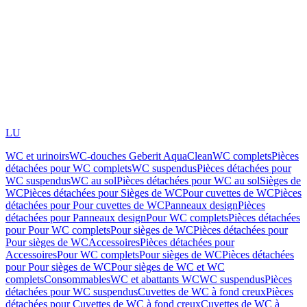
LU
WC et urinoirs
WC-douches Geberit AquaClean
WC complets
Pièces
détachées pour WC complets
WC suspendus
Pièces détachées pour
WC suspendus
WC au sol
Pièces détachées pour WC au sol
Sièges de
WC
Pièces détachées pour Sièges de WC
Pour cuvettes de WC
Pièces
détachées pour Pour cuvettes de WC
Panneaux design
Pièces
détachées pour Panneaux design
Pour WC complets
Pièces détachées
pour Pour WC complets
Pour sièges de WC
Pièces détachées pour
Pour sièges de WC
Accessoires
Pièces détachées pour
Accessoires
Pour WC complets
Pour sièges de WC
Pièces détachées
pour Pour sièges de WC
Pour sièges de WC et WC
complets
Consommables
WC et abattants WC
WC suspendus
Pièces
détachées pour WC suspendus
Cuvettes de WC à fond creux
Pièces
détachées pour Cuvettes de WC à fond creux
Cuvettes de WC à