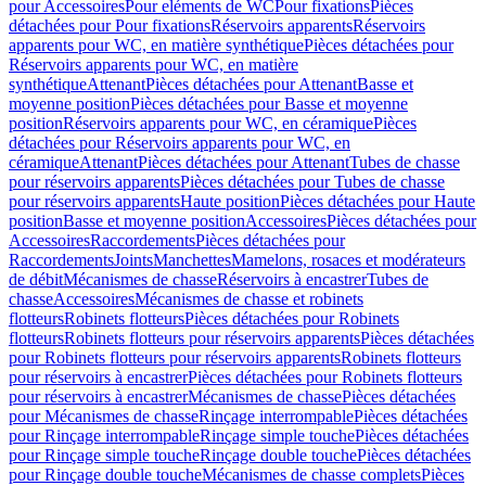
pour Accessoires
Pour eléments de WC
Pour fixations
Pièces
détachées pour Pour fixations
Réservoirs apparents
Réservoirs
apparents pour WC, en matière synthétique
Pièces détachées pour
Réservoirs apparents pour WC, en matière
synthétique
Attenant
Pièces détachées pour Attenant
Basse et
moyenne position
Pièces détachées pour Basse et moyenne
position
Réservoirs apparents pour WC, en céramique
Pièces
détachées pour Réservoirs apparents pour WC, en
céramique
Attenant
Pièces détachées pour Attenant
Tubes de chasse
pour réservoirs apparents
Pièces détachées pour Tubes de chasse
pour réservoirs apparents
Haute position
Pièces détachées pour Haute
position
Basse et moyenne position
Accessoires
Pièces détachées pour
Accessoires
Raccordements
Pièces détachées pour
Raccordements
Joints
Manchettes
Mamelons, rosaces et modérateurs
de débit
Mécanismes de chasse
Réservoirs à encastrer
Tubes de
chasse
Accessoires
Mécanismes de chasse et robinets
flotteurs
Robinets flotteurs
Pièces détachées pour Robinets
flotteurs
Robinets flotteurs pour réservoirs apparents
Pièces détachées
pour Robinets flotteurs pour réservoirs apparents
Robinets flotteurs
pour réservoirs à encastrer
Pièces détachées pour Robinets flotteurs
pour réservoirs à encastrer
Mécanismes de chasse
Pièces détachées
pour Mécanismes de chasse
Rinçage interrompable
Pièces détachées
pour Rinçage interrompable
Rinçage simple touche
Pièces détachées
pour Rinçage simple touche
Rinçage double touche
Pièces détachées
pour Rinçage double touche
Mécanismes de chasse complets
Pièces