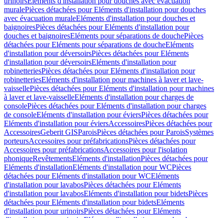
urinoirs
Eléments d'installation pour douches avec évacuation
murale
Pièces détachées pour Eléments d'installation pour douches
avec évacuation murale
Eléments d'installation pour douches et
baignoires
Pièces détachées pour Eléments d'installation pour
douches et baignoires
Eléments pour séparations de douche
Pièces
détachées pour Eléments pour séparations de douche
Eléments
d'installation pour déversoirs
Pièces détachées pour Eléments
d'installation pour déversoirs
Eléments d'installation pour
robinetteries
Pièces détachées pour Eléments d'installation pour
robinetteries
Eléments d'installation pour machines à laver et lave-
vaisselle
Pièces détachées pour Eléments d'installation pour machines
à laver et lave-vaisselle
Eléments d'installation pour charges de
console
Pièces détachées pour Eléments d'installation pour charges
de console
Eléments d'installation pour éviers
Pièces détachées pour
Eléments d'installation pour éviers
Accessoires
Pièces détachées pour
Accessoires
Geberit GIS
Parois
Pièces détachées pour Parois
Systèmes
porteurs
Accessoires pour préfabrications
Pièces détachées pour
Accessoires pour préfabrications
Accessoires pour l'isolation
phonique
Revêtements
Eléments d'installation
Pièces détachées pour
Eléments d'installation
Eléments d'installation pour WC
Pièces
détachées pour Eléments d'installation pour WC
Eléments
d'installation pour lavabos
Pièces détachées pour Eléments
d'installation pour lavabos
Eléments d'installation pour bidets
Pièces
détachées pour Eléments d'installation pour bidets
Eléments
d'installation pour urinoirs
Pièces détachées pour Eléments