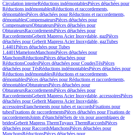
Circulation interne
Réductions indémontables
Pièces détachées pour
Réductions indémontables
Réductions et raccordements,
démontables
Pièces détachées pour Réductions et raccordements,
démontables
Compensateurs
Pièces détachées pour
Compensateurs
Obturateurs
Pièces détachées pour
Obturateurs
Raccordements
Pièces détachées pour
Raccordements
Geberit Mapress Acier Inoxydable, gaz
Pièces
détachées pour Geberit Mapress Acier Inoxydable, gaz
Tubes
1.4401
Pièces détachées pour Tubes
1.4401
Mamelons
Manchons
Pièces détachées pour
Manchons
Réductions
Pièces détachées pour
Réductions
Coudes
Pièces détachées pour Coudes
Tés
Pièces
détachées pour Tés
Réductions indémontables
Pièces détachées pour
Réductions indémontables
Réductions et raccordements,
démontables
Pièces détachées pour Réductions et raccordements,
démontables
Obturateurs
Pièces détachées pour
Obturateurs
Raccordements
Pièces détachées pour
Raccordements
Geberit Mapress Acier Inoxydable, accessoires
Pièces
détachées pour Geberit Mapress Acier Inoxydable,
accessoires
Etanchements pour tubes et raccords
Fixations pour
tubes
Fixations de raccordements
Pièces détachées pour Fixations de
raccordements
Joints d'étanchéité
Sets de vis pour assemblages de
brides
Geberit Mapress Therm
Tuyaux Therm
Raccords
Pièces
détachées pour Raccords
Manchons
Pièces détachées pour
Manchons
Réductions
Pièces détachées pour