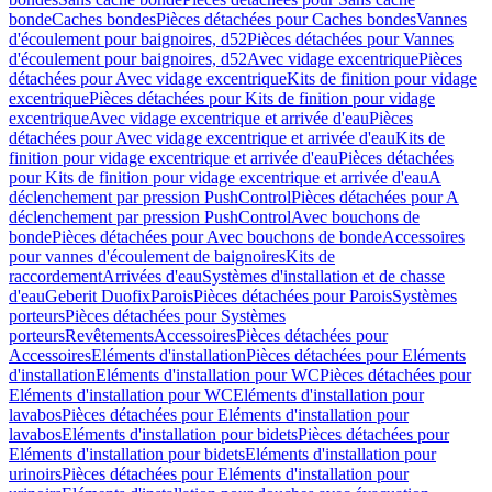
bonde
Caches bondes
Pièces détachées pour Caches bondes
Vannes
d'écoulement pour baignoires, d52
Pièces détachées pour Vannes
d'écoulement pour baignoires, d52
Avec vidage excentrique
Pièces
détachées pour Avec vidage excentrique
Kits de finition pour vidage
excentrique
Pièces détachées pour Kits de finition pour vidage
excentrique
Avec vidage excentrique et arrivée d'eau
Pièces
détachées pour Avec vidage excentrique et arrivée d'eau
Kits de
finition pour vidage excentrique et arrivée d'eau
Pièces détachées
pour Kits de finition pour vidage excentrique et arrivée d'eau
A
déclenchement par pression PushControl
Pièces détachées pour A
déclenchement par pression PushControl
Avec bouchons de
bonde
Pièces détachées pour Avec bouchons de bonde
Accessoires
pour vannes d'écoulement de baignoires
Kits de
raccordement
Arrivées d'eau
Systèmes d'installation et de chasse
d'eau
Geberit Duofix
Parois
Pièces détachées pour Parois
Systèmes
porteurs
Pièces détachées pour Systèmes
porteurs
Revêtements
Accessoires
Pièces détachées pour
Accessoires
Eléments d'installation
Pièces détachées pour Eléments
d'installation
Eléments d'installation pour WC
Pièces détachées pour
Eléments d'installation pour WC
Eléments d'installation pour
lavabos
Pièces détachées pour Eléments d'installation pour
lavabos
Eléments d'installation pour bidets
Pièces détachées pour
Eléments d'installation pour bidets
Eléments d'installation pour
urinoirs
Pièces détachées pour Eléments d'installation pour