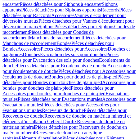
encastrer
Pièces détachées pour Siphons à encastrer
Siphons
apparents
Pièces détachées pour Siphons apparents
Raccords
Pièces
détachées pour Raccords
Accessoires
Vannes d'écoulement pour
déversoirs muraux
Pièces détachées pour Vannes d'écoulement pour
déversoirs muraux
Siphons
Pièces détachées pour Siphons
Coudes de
raccordement
Pièces détachées pour Coudes de
raccordement
Manchons de raccordement
Pièces détachées pour
Manchons de raccordement
Bondes
Pièces détachées pour
Bondes
Accessoires
Pièces détachées pour Accessoires
Douches et
baignoires
Douches
Evacuation des sols pour douches
Pièces
détachées pour Evacuation des sols pour douches
Ecoulements de
douche
Pièces détachées pour Ecoulements de douche
Accessoires
pour écoulements de douche
Pièces détachées pour Accessoires pour
écoulements de douche
Bondes pour douches de plain-pied
Pièces
détachées pour Bondes pour douches de plain-pied
Accessoires pour
bondes pour douches de plain-pied
Pièces détachées pour
Accessoires pour bondes pour douches de plain-pied
Evacuations
murales
Pièces détachées pour Evacuations murales
Accessoires pour
évacuations murales
Pièces détachées pour Accessoires pour
évacuations murales
Receveurs de douche
Pièces détachées pour
Receveurs de douche
Receveurs de douche en matériau minéral et
éléments d’installation Geberit Duofix
Receveurs de douche en
matériau minéral
Pièces détachées pour Receveurs de douche en
matériau minéral
Receveurs de douche en acrylique
sanitaire
Eléments d'installation
Pièces détachées pour Eléments