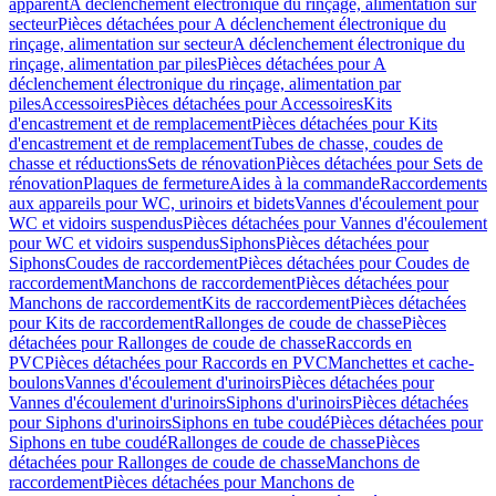
apparent
A déclenchement électronique du rinçage, alimentation sur
secteur
Pièces détachées pour A déclenchement électronique du
rinçage, alimentation sur secteur
A déclenchement électronique du
rinçage, alimentation par piles
Pièces détachées pour A
déclenchement électronique du rinçage, alimentation par
piles
Accessoires
Pièces détachées pour Accessoires
Kits
d'encastrement et de remplacement
Pièces détachées pour Kits
d'encastrement et de remplacement
Tubes de chasse, coudes de
chasse et réductions
Sets de rénovation
Pièces détachées pour Sets de
rénovation
Plaques de fermeture
Aides à la commande
Raccordements
aux appareils pour WC, urinoirs et bidets
Vannes d'écoulement pour
WC et vidoirs suspendus
Pièces détachées pour Vannes d'écoulement
pour WC et vidoirs suspendus
Siphons
Pièces détachées pour
Siphons
Coudes de raccordement
Pièces détachées pour Coudes de
raccordement
Manchons de raccordement
Pièces détachées pour
Manchons de raccordement
Kits de raccordement
Pièces détachées
pour Kits de raccordement
Rallonges de coude de chasse
Pièces
détachées pour Rallonges de coude de chasse
Raccords en
PVC
Pièces détachées pour Raccords en PVC
Manchettes et cache-
boulons
Vannes d'écoulement d'urinoirs
Pièces détachées pour
Vannes d'écoulement d'urinoirs
Siphons d'urinoirs
Pièces détachées
pour Siphons d'urinoirs
Siphons en tube coudé
Pièces détachées pour
Siphons en tube coudé
Rallonges de coude de chasse
Pièces
détachées pour Rallonges de coude de chasse
Manchons de
raccordement
Pièces détachées pour Manchons de