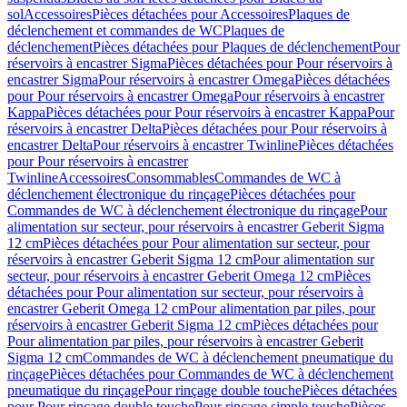
sol
Accessoires
Pièces détachées pour Accessoires
Plaques de
déclenchement et commandes de WC
Plaques de
déclenchement
Pièces détachées pour Plaques de déclenchement
Pour
réservoirs à encastrer Sigma
Pièces détachées pour Pour réservoirs à
encastrer Sigma
Pour réservoirs à encastrer Omega
Pièces détachées
pour Pour réservoirs à encastrer Omega
Pour réservoirs à encastrer
Kappa
Pièces détachées pour Pour réservoirs à encastrer Kappa
Pour
réservoirs à encastrer Delta
Pièces détachées pour Pour réservoirs à
encastrer Delta
Pour réservoirs à encastrer Twinline
Pièces détachées
pour Pour réservoirs à encastrer
Twinline
Accessoires
Consommables
Commandes de WC à
déclenchement électronique du rinçage
Pièces détachées pour
Commandes de WC à déclenchement électronique du rinçage
Pour
alimentation sur secteur, pour réservoirs à encastrer Geberit Sigma
12 cm
Pièces détachées pour Pour alimentation sur secteur, pour
réservoirs à encastrer Geberit Sigma 12 cm
Pour alimentation sur
secteur, pour réservoirs à encastrer Geberit Omega 12 cm
Pièces
détachées pour Pour alimentation sur secteur, pour réservoirs à
encastrer Geberit Omega 12 cm
Pour alimentation par piles, pour
réservoirs à encastrer Geberit Sigma 12 cm
Pièces détachées pour
Pour alimentation par piles, pour réservoirs à encastrer Geberit
Sigma 12 cm
Commandes de WC à déclenchement pneumatique du
rinçage
Pièces détachées pour Commandes de WC à déclenchement
pneumatique du rinçage
Pour rinçage double touche
Pièces détachées
pour Pour rinçage double touche
Pour rinçage simple touche
Pièces