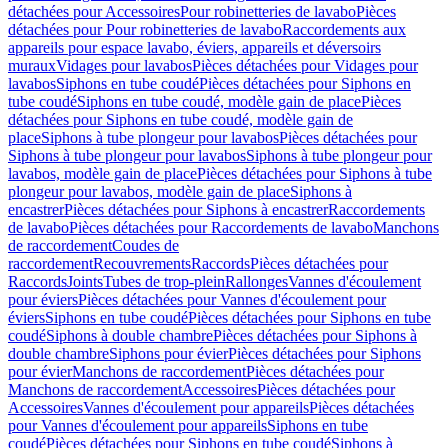
détachées pour Accessoires
Pour robinetteries de lavabo
Pièces
détachées pour Pour robinetteries de lavabo
Raccordements aux
appareils pour espace lavabo, éviers, appareils et déversoirs
muraux
Vidages pour lavabos
Pièces détachées pour Vidages pour
lavabos
Siphons en tube coudé
Pièces détachées pour Siphons en
tube coudé
Siphons en tube coudé, modèle gain de place
Pièces
détachées pour Siphons en tube coudé, modèle gain de
place
Siphons à tube plongeur pour lavabos
Pièces détachées pour
Siphons à tube plongeur pour lavabos
Siphons à tube plongeur pour
lavabos, modèle gain de place
Pièces détachées pour Siphons à tube
plongeur pour lavabos, modèle gain de place
Siphons à
encastrer
Pièces détachées pour Siphons à encastrer
Raccordements
de lavabo
Pièces détachées pour Raccordements de lavabo
Manchons
de raccordement
Coudes de
raccordement
Recouvrements
Raccords
Pièces détachées pour
Raccords
Joints
Tubes de trop-plein
Rallonges
Vannes d'écoulement
pour éviers
Pièces détachées pour Vannes d'écoulement pour
éviers
Siphons en tube coudé
Pièces détachées pour Siphons en tube
coudé
Siphons à double chambre
Pièces détachées pour Siphons à
double chambre
Siphons pour évier
Pièces détachées pour Siphons
pour évier
Manchons de raccordement
Pièces détachées pour
Manchons de raccordement
Accessoires
Pièces détachées pour
Accessoires
Vannes d'écoulement pour appareils
Pièces détachées
pour Vannes d'écoulement pour appareils
Siphons en tube
coudé
Pièces détachées pour Siphons en tube coudé
Siphons à