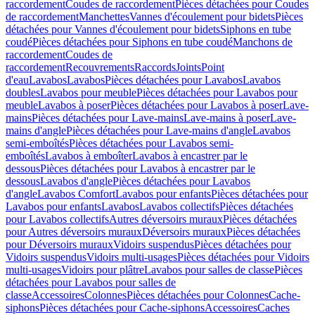
raccordement
Coudes de raccordement
Pièces détachées pour Coudes
de raccordement
Manchettes
Vannes d'écoulement pour bidets
Pièces
détachées pour Vannes d'écoulement pour bidets
Siphons en tube
coudé
Pièces détachées pour Siphons en tube coudé
Manchons de
raccordement
Coudes de
raccordement
Recouvrements
Raccords
Joints
Point
d'eau
Lavabos
Lavabos
Pièces détachées pour Lavabos
Lavabos
doubles
Lavabos pour meuble
Pièces détachées pour Lavabos pour
meuble
Lavabos à poser
Pièces détachées pour Lavabos à poser
Lave-
mains
Pièces détachées pour Lave-mains
Lave-mains à poser
Lave-
mains d'angle
Pièces détachées pour Lave-mains d'angle
Lavabos
semi-emboîtés
Pièces détachées pour Lavabos semi-
emboîtés
Lavabos à emboîter
Lavabos à encastrer par le
dessous
Pièces détachées pour Lavabos à encastrer par le
dessous
Lavabos d'angle
Pièces détachées pour Lavabos
d'angle
Lavabos Comfort
Lavabos pour enfants
Pièces détachées pour
Lavabos pour enfants
Lavabos
Lavabos collectifs
Pièces détachées
pour Lavabos collectifs
Autres déversoirs muraux
Pièces détachées
pour Autres déversoirs muraux
Déversoirs muraux
Pièces détachées
pour Déversoirs muraux
Vidoirs suspendus
Pièces détachées pour
Vidoirs suspendus
Vidoirs multi-usages
Pièces détachées pour Vidoirs
multi-usages
Vidoirs pour plâtre
Lavabos pour salles de classe
Pièces
détachées pour Lavabos pour salles de
classe
Accessoires
Colonnes
Pièces détachées pour Colonnes
Cache-
siphons
Pièces détachées pour Cache-siphons
Accessoires
Caches