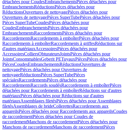
détachées pour Coudes
Embranchements
Pièces détachées pour
Embranchements
Réductions
Pièces détachées pour
Réductions
Ouvertures de nettoyage
Pièces détachées pour
Ouvertures de nettoyage
Pièces SuperTube
Pièces détachées pour
Pièces SuperTube
Coudes
Pièces détachées pour
Coudes
Embranchements
Pièces détachées pour
Embranchements
Raccordements
Pièces détachées pour
Raccordements
Raccordements à emboîter
Pièces détachées pour
Raccordements à emboîter
Raccordements à griffes
Réductions sur
d'autres matériaux
Accessoires
Pièces détachées pour
Accessoires
Colliers
Obturateurs
Joints
Pièces détachées pour
Joints
Consommables
Geberit PE
Tuyaux
Pièces
Pièces détachées pour
Pièces
Coudes
Embranchements
Réductions
Ouvertures de
nettoyage
Pièces détachées pour Ouvertures de
nettoyage
Réductions
Pièces SuperTube
Pièces
spéciales
Raccordements
Pièces détachées pour
Raccordements
Raccords soudés
Raccordements à emboîter
Pièces
détachées pour Raccordements à emboîter
Réductions sur d'autres
matériaux
Pièces détachées pour Réductions sur d'autres
matériaux
Assemblages filetés
Pièces détachées pour Assemblages
filetés
Assemblages de bride
Collerettes
Raccordements aux
appareils
Pièces détachées pour Raccordements aux appareils
Coudes
de raccordement
Pièces détachées pour Coudes de
raccordement
Manchons de raccordement
Pièces détachées pour
Manchons de raccordement
Manchons de raccordement
Pièces