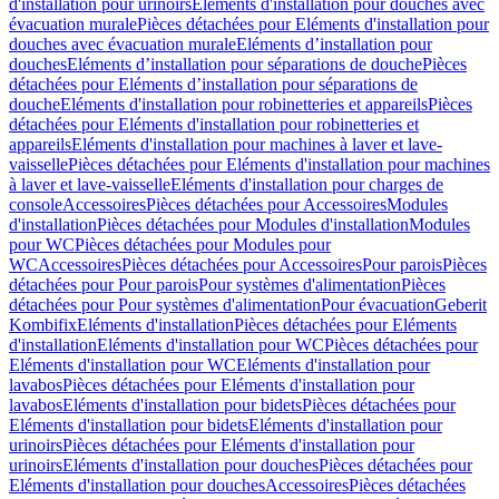
d'installation pour urinoirs
Eléments d'installation pour douches avec
évacuation murale
Pièces détachées pour Eléments d'installation pour
douches avec évacuation murale
Eléments d’installation pour
douches
Eléments d’installation pour séparations de douche
Pièces
détachées pour Eléments d’installation pour séparations de
douche
Eléments d'installation pour robinetteries et appareils
Pièces
détachées pour Eléments d'installation pour robinetteries et
appareils
Eléments d'installation pour machines à laver et lave-
vaisselle
Pièces détachées pour Eléments d'installation pour machines
à laver et lave-vaisselle
Eléments d'installation pour charges de
console
Accessoires
Pièces détachées pour Accessoires
Modules
d'installation
Pièces détachées pour Modules d'installation
Modules
pour WC
Pièces détachées pour Modules pour
WC
Accessoires
Pièces détachées pour Accessoires
Pour parois
Pièces
détachées pour Pour parois
Pour systèmes d'alimentation
Pièces
détachées pour Pour systèmes d'alimentation
Pour évacuation
Geberit
Kombifix
Eléments d'installation
Pièces détachées pour Eléments
d'installation
Eléments d'installation pour WC
Pièces détachées pour
Eléments d'installation pour WC
Eléments d'installation pour
lavabos
Pièces détachées pour Eléments d'installation pour
lavabos
Eléments d'installation pour bidets
Pièces détachées pour
Eléments d'installation pour bidets
Eléments d'installation pour
urinoirs
Pièces détachées pour Eléments d'installation pour
urinoirs
Eléments d'installation pour douches
Pièces détachées pour
Eléments d'installation pour douches
Accessoires
Pièces détachées