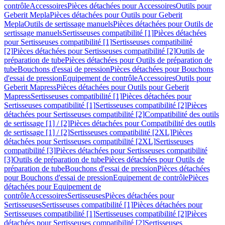
contrôle
Accessoires
Pièces détachées pour Accessoires
Outils pour
Geberit Mepla
Pièces détachées pour Outils pour Geberit
Mepla
Outils de sertissage manuels
Pièces détachées pour Outils de
sertissage manuels
Sertisseuses compatibilité [1]
Pièces détachées
pour Sertisseuses compatibilité [1]
Sertisseuses compatibilité
[2]
Pièces détachées pour Sertisseuses compatibilité [2]
Outils de
préparation de tube
Pièces détachées pour Outils de préparation de
tube
Bouchons d'essai de pression
Pièces détachées pour Bouchons
d'essai de pression
Equipement de contrôle
Accessoires
Outils pour
Geberit Mapress
Pièces détachées pour Outils pour Geberit
Mapress
Sertisseuses compatibilité [1]
Pièces détachées pour
Sertisseuses compatibilité [1]
Sertisseuses compatibilité [2]
Pièces
détachées pour Sertisseuses compatibilité [2]
Compatibilité des outils
de sertissage [1] / [2]
Pièces détachées pour Compatibilité des outils
de sertissage [1] / [2]
Sertisseuses compatibilité [2XL]
Pièces
détachées pour Sertisseuses compatibilité [2XL]
Sertisseuses
compatibilité [3]
Pièces détachées pour Sertisseuses compatibilité
[3]
Outils de préparation de tube
Pièces détachées pour Outils de
préparation de tube
Bouchons d'essai de pression
Pièces détachées
pour Bouchons d'essai de pression
Equipement de contrôle
Pièces
détachées pour Equipement de
contrôle
Accessoires
Sertisseuses
Pièces détachées pour
Sertisseuses
Sertisseuses compatibilité [1]
Pièces détachées pour
Sertisseuses compatibilité [1]
Sertisseuses compatibilité [2]
Pièces
détachées pour Sertisseuses compatibilité [2]
Sertisseuses