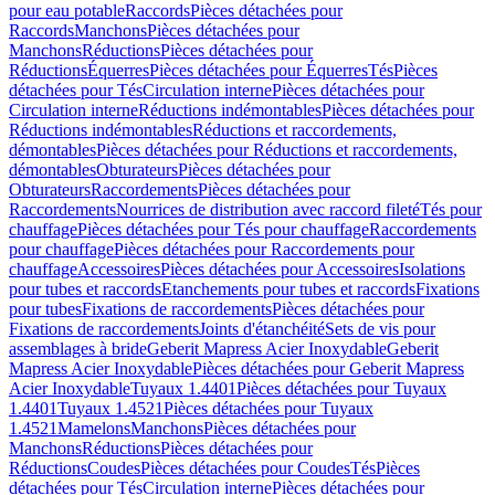
pour eau potable
Raccords
Pièces détachées pour
Raccords
Manchons
Pièces détachées pour
Manchons
Réductions
Pièces détachées pour
Réductions
Équerres
Pièces détachées pour Équerres
Tés
Pièces
détachées pour Tés
Circulation interne
Pièces détachées pour
Circulation interne
Réductions indémontables
Pièces détachées pour
Réductions indémontables
Réductions et raccordements,
démontables
Pièces détachées pour Réductions et raccordements,
démontables
Obturateurs
Pièces détachées pour
Obturateurs
Raccordements
Pièces détachées pour
Raccordements
Nourrices de distribution avec raccord fileté
Tés pour
chauffage
Pièces détachées pour Tés pour chauffage
Raccordements
pour chauffage
Pièces détachées pour Raccordements pour
chauffage
Accessoires
Pièces détachées pour Accessoires
Isolations
pour tubes et raccords
Etanchements pour tubes et raccords
Fixations
pour tubes
Fixations de raccordements
Pièces détachées pour
Fixations de raccordements
Joints d'étanchéité
Sets de vis pour
assemblages à bride
Geberit Mapress Acier Inoxydable
Geberit
Mapress Acier Inoxydable
Pièces détachées pour Geberit Mapress
Acier Inoxydable
Tuyaux 1.4401
Pièces détachées pour Tuyaux
1.4401
Tuyaux 1.4521
Pièces détachées pour Tuyaux
1.4521
Mamelons
Manchons
Pièces détachées pour
Manchons
Réductions
Pièces détachées pour
Réductions
Coudes
Pièces détachées pour Coudes
Tés
Pièces
détachées pour Tés
Circulation interne
Pièces détachées pour