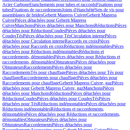
Acier Carbone
Etanchements pour tubes et raccords
Fixations pour
tubes
Fixations de raccordements
Joints d'étanchéité
Sets de vis pour
assemblages de brides
Geberit Mapress Cuivre
Geberit Mapress
Cuivre
Pièces détachées pour Geberit Mapress
Cuivre
Manchons
Pièces détachées pour Manchons
Réductions
Pièces
détachées pour Réductions
Coudes
Pièces détachées pour
Coudes
Tés
Pièces détachées pour Tés
Circulation interne
Pièces
détachées pour Circulation interne
Raccords en croix
Pièces
détachées pour Raccords en croix
Réductions indémontables
Pièces
détachées pour Réductions indémontables
Réductions et
raccordements, démontables
Pièces détachées pour Réductions et
raccordements, démontables
Obturateurs
Pièces détachées pour
Obturateurs
Raccordements
Pièces détachées pour
Raccordements
Tés pour chauffage
Pièces détachées pour Tés pour
chauffage
Raccordements pour chauffage
Pièces détachées pour
Raccordements pour chauffage
Geberit Mapress Cuivre, gaz
Pièces
détachées pour Geberit Mapress Cuivre, gaz
Manchons
Pièces
détachées pour Manchons
Réductions
Pièces détachées pour
Réductions
Coudes
Pièces détachées pour Coudes
Tés
Pièces
détachées pour Tés
Réductions indémontables
Pièces détachées pour
Réductions indémontables
Réductions et raccordements,
démontables
Pièces détachées pour Réductions et raccordements,
démontables
Obturateurs
Pièces détachées pour
Obturateurs
Raccordements
Pièces détachées pour
Raccordements
Accessoires pour Geberit Mapress Cuivre
Pièces