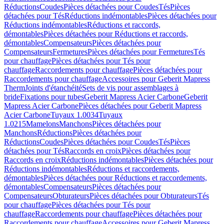
Réductions
Coudes
Pièces détachées pour Coudes
Tés
Pièces
détachées pour Tés
Réductions indémontables
Pièces détachées pour
Réductions indémontables
Réductions et raccords,
démontables
Pièces détachées pour Réductions et raccords,
démontables
Compensateurs
Pièces détachées pour
Compensateurs
Fermetures
Pièces détachées pour Fermetures
Tés
pour chauffage
Pièces détachées pour Tés pour
chauffage
Raccordements pour chauffage
Pièces détachées pour
Raccordements pour chauffage
Accessoires pour Geberit Mapress
Therm
Joints d'étanchéité
Sets de vis pour assemblages à
bride
Fixations pour tubes
Geberit Mapress Acier Carbone
Geberit
Mapress Acier Carbone
Pièces détachées pour Geberit Mapress
Acier Carbone
Tuyaux 1.0034
Tuyaux
1.0215
Mamelons
Manchons
Pièces détachées pour
Manchons
Réductions
Pièces détachées pour
Réductions
Coudes
Pièces détachées pour Coudes
Tés
Pièces
détachées pour Tés
Raccords en croix
Pièces détachées pour
Raccords en croix
Réductions indémontables
Pièces détachées pour
Réductions indémontables
Réductions et raccordements,
démontables
Pièces détachées pour Réductions et raccordements,
démontables
Compensateurs
Pièces détachées pour
Compensateurs
Obturateurs
Pièces détachées pour Obturateurs
Tés
pour chauffage
Pièces détachées pour Tés pour
chauffage
Raccordements pour chauffage
Pièces détachées pour
Raccordements pour chauffage
Accessoires pour Geberit Mapress