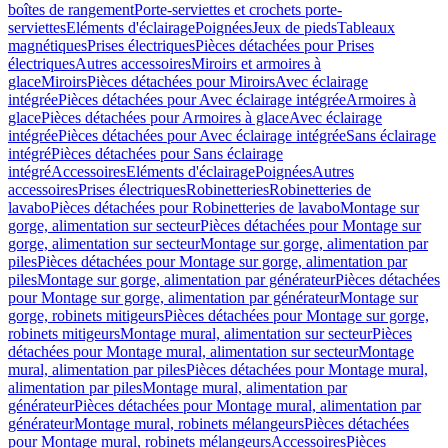
boîtes de rangement
Porte-serviettes et crochets porte-
serviettes
Eléments d'éclairage
Poignées
Jeux de pieds
Tableaux
magnétiques
Prises électriques
Pièces détachées pour Prises
électriques
Autres accessoires
Miroirs et armoires à
glace
Miroirs
Pièces détachées pour Miroirs
Avec éclairage
intégrée
Pièces détachées pour Avec éclairage intégrée
Armoires à
glace
Pièces détachées pour Armoires à glace
Avec éclairage
intégrée
Pièces détachées pour Avec éclairage intégrée
Sans éclairage
intégré
Pièces détachées pour Sans éclairage
intégré
Accessoires
Eléments d'éclairage
Poignées
Autres
accessoires
Prises électriques
Robinetteries
Robinetteries de
lavabo
Pièces détachées pour Robinetteries de lavabo
Montage sur
gorge, alimentation sur secteur
Pièces détachées pour Montage sur
gorge, alimentation sur secteur
Montage sur gorge, alimentation par
piles
Pièces détachées pour Montage sur gorge, alimentation par
piles
Montage sur gorge, alimentation par générateur
Pièces détachées
pour Montage sur gorge, alimentation par générateur
Montage sur
gorge, robinets mitigeurs
Pièces détachées pour Montage sur gorge,
robinets mitigeurs
Montage mural, alimentation sur secteur
Pièces
détachées pour Montage mural, alimentation sur secteur
Montage
mural, alimentation par piles
Pièces détachées pour Montage mural,
alimentation par piles
Montage mural, alimentation par
générateur
Pièces détachées pour Montage mural, alimentation par
générateur
Montage mural, robinets mélangeurs
Pièces détachées
pour Montage mural, robinets mélangeurs
Accessoires
Pièces